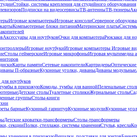
студии
Стойки, системы крепления для студийного оборудования
елевизоров
Подписки на видеосервисы
ТВ-антенны
ТВ-тюнеры
Ак
теры
Игровые компьютеры
Игровые консоли
Серверное оборудов
карты
Компьютерные блоки питания
Материнские платы
Системы
накопителей
ов
Аксессуары для ноутбуков
Очки для компьютера
Рюкзаки для но
контроллеры
Игровые ноутбуки
Игровые компьютеры
Игровые ви
ие
Столы геймерские
Игровые микрофоны
Игровая мультимедиа 
ониторов
диски
Карты памяти
Сетевые накопители
Картридеры
Оптические
иваны П-образные
Кухонные уголки, диваны
Диваны модульные
 для ноутбуков
тумбы в прихожую
Комоды, тумбы для ванной
Пеленальные стол
ьютерные
Детские столы
Туалетные столики
Журнальные столы
Са
денные группы
Столы-книги
ухни
уреты барные
Кухонный гарнитур
Кухонные модули
Кухонные угол
ры
Детские кроватки-трансформеры
Столы-трансформеры
ки, секции
Полки, стеллажи, системы хранения
Стулья, кресла
Ко
емы хранения в прихожую
Вешалки, подставки для зонтов
Банкет