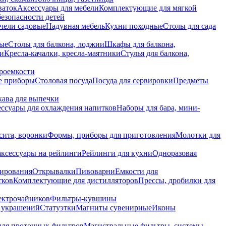
ваток
Аксессуары для мебели
Комплектующие для мягкой
безопасности детей
чели садовые
Надувная мебель
Кухни походные
Столы для сада
вые
Столы для балкона, лоджии
Шкафы для балкона,
ии
Кресла-качалки, кресла-маятники
Стулья для балкона,
роемкости
е приборы
Столовая посуда
Посуда для сервировки
Предметы
укава для выпечки
ссуары для охлаждения напитков
Наборы для бара, мини-
сита, воронки
Формы, приборы для приготовления
Молотки для
аксессуары на рейлинги
Рейлинги для кухни
Одноразовая
вирования
Открывалки
Пивоварни
Емкости для
тков
Комплектующие для дистилляторов
Прессы, дробилки для
лектрочайников
Фильтры-кувшины
я украшений
Статуэтки
Магниты сувенирные
Иконы
ля проточных фильтров
Магистральные фильтры, системы