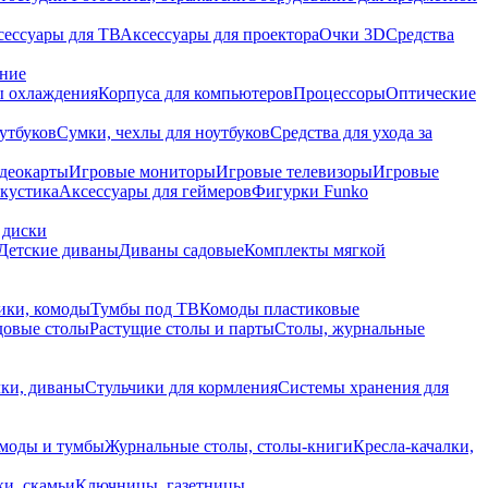
сессуары для ТВ
Аксессуары для проектора
Очки 3D
Средства
ание
 охлаждения
Корпуса для компьютеров
Процессоры
Оптические
утбуков
Сумки, чехлы для ноутбуков
Средства для ухода за
деокарты
Игровые мониторы
Игровые телевизоры
Игровые
акустика
Аксессуары для геймеров
Фигурки Funko
 диски
Детские диваны
Диваны садовые
Комплекты мягкой
ики, комоды
Тумбы под ТВ
Комоды пластиковые
довые столы
Растущие столы и парты
Столы, журнальные
ки, диваны
Стульчики для кормления
Системы хранения для
моды и тумбы
Журнальные столы, столы-книги
Кресла-качалки,
ки, скамьи
Ключницы, газетницы