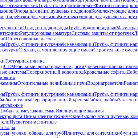
ем сантехнических
Трубы полипропиленовые
Фитинги полипроп
ддонов
Опоры для ванн, душевых поддонов
Комплектующие для 
ов, биде
Бачки для унитазов
Комплектующие для душевых гарнит
есушители
Отвод и подвод воды
Трубы водопроводные
Магистрал
антехники
Регулирующая арматура
Системы защиты от протечек
Л
ций
Опрессовочные насосы
ны
Трубы, фитинги внутренней канализации
Трубы, фитинги на
катурки
Стяжки, самонивелирующие смеси
Строительные смеси,
ки
Тротуарная плитка
ЛДСП
Мебельные щиты
Террасные доски
Древесные плиты
Пилом
ные системы
Поверхностный водоотвод
Кровельные софиты
Добо
тиляция
-камины
Отопительные печи
Банные печи
Водонагреватели
Радиат
ны
Трубы, фитинги внутренней канализации
Трубы, фитинги на
Скобы, штифты
Перфорированный крепеж
Гайки, шайбы
Заклепки
ерсальные
Трубки термоусаживаемые
Изолирующие зажимы
лектрощита
Шины электротехнические
Выключатели путевые, ко
атели
Пускатели магнитные
ки воды
усы, уголки, обводы для труб
Плинтусы для сантехники
Фуги дл