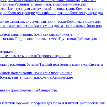
иленовые
Расширительные баки, гидроаккумуляторы
ванн
Плинтусы для сантехники
Сифоны, трапы
Комплектующие
уров
Комплектующие для сифонов, трапов
Комплектующие для
ьные фильтры, системы сантехнические
Комплектующие для
юки сантехнические
Аксессуары для магистральных фильтров,
ружной канализации
Люки канализационные
 составы
Гидроизоляционные смеси
Грунтовки
Добавки для
атериалы
рные элементы кровли
Гидроизоляционные
оры отопления, батареи
Теплый пол
Теплые плинтусы
Системы
ружной канализации
Люки канализационные
Болты, винты, шпильки
Хомуты
Химические
нцевые
Трансформаторы
Аппаратура
я плитки
Порожки, профили для пола и плитки
Приспособления