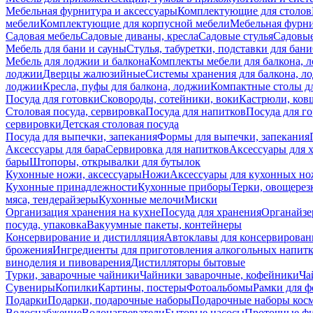
Мебельная фурнитура и аксессуары
Комплектующие для столов
мебели
Комплектующие для корпусной мебели
Мебельная фурн
Садовая мебель
Садовые диваны, кресла
Садовые стулья
Садовые
Мебель для бани и сауны
Стулья, табуретки, подставки для бани
Мебель для лоджии и балкона
Комплекты мебели для балкона, 
лоджии
Дверцы жалюзийные
Системы хранения для балкона, л
лоджии
Кресла, пуфы для балкона, лоджии
Компактные столы дл
Посуда для готовки
Сковороды, сотейники, воки
Кастрюли, ков
Столовая посуда, сервировка
Посуда для напитков
Посуда для г
сервировки
Детская столовая посуда
Посуда для выпечки, запекания
Формы для выпечки, запекания
Аксессуары для бара
Сервировка для напитков
Аксессуары для 
бары
Штопоры, открывалки для бутылок
Кухонные ножи, аксессуары
Ножи
Аксессуары для кухонных н
Кухонные принадлежности
Кухонные приборы
Терки, овощерез
мяса, тендерайзеры
Кухонные мелочи
Миски
Организация хранения на кухне
Посуда для хранения
Органайзе
посуда, упаковка
Вакуумные пакеты, контейнеры
Консервирование и дистилляция
Автоклавы для консервирован
брожения
Ингредиенты для приготовления алкогольных напит
виноделия и пивоварения
Дистилляторы бытовые
Турки, заварочные чайники
Чайники заварочные, кофейники
Ча
Сувениры
Копилки
Картины, постеры
Фотоальбомы
Рамки для ф
Подарки
Подарки, подарочные наборы
Подарочные наборы косм
Водоснабжение
Водонагреватели
Бытовые насосы
Проточные фи