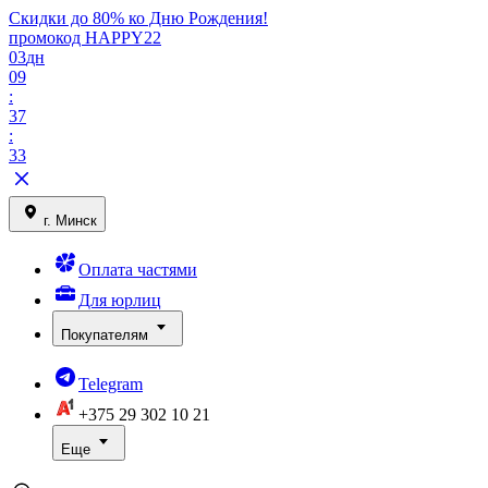
Скидки до 80% ко Дню Рождения!
промокод HAPPY22
03
дн
09
:
37
:
33
г. Минск
Оплата частями
Для юрлиц
Покупателям
Telegram
+375 29
302 10 21
Еще