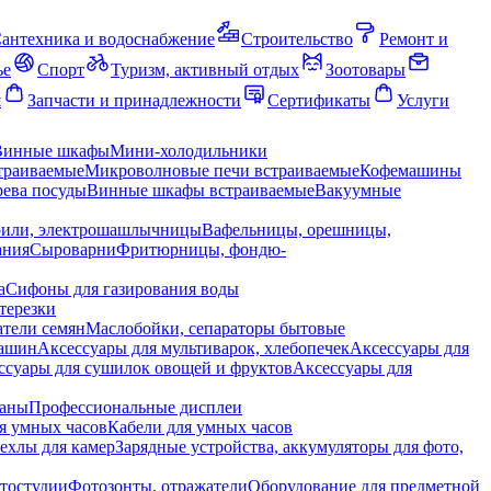
антехника и водоснабжение
Строительство
Ремонт и
ье
Спорт
Туризм, активный отдых
Зоотовары
я
Запчасти и принадлежности
Сертификаты
Услуги
Винные шкафы
Мини-холодильники
траиваемые
Микроволновые печи встраиваемые
Кофемашины
ева посуды
Винные шкафы встраиваемые
Вакуумные
рили, электрошашлычницы
Вафельницы, орешницы,
ания
Сыроварни
Фритюрницы, фондю-
а
Сифоны для газирования воды
терезки
тели семян
Маслобойки, сепараторы бытовые
машин
Аксессуары для мультиварок, хлебопечек
Аксессуары для
ссуары для сушилок овощей и фруктов
Аксессуары для
раны
Профессиональные дисплеи
я умных часов
Кабели для умных часов
ехлы для камер
Зарядные устройства, аккумуляторы для фото,
тостудии
Фотозонты, отражатели
Оборудование для предметной