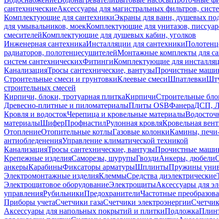
сантехнические
Аксессуары для магистральных фильтров, сист
Комплектующие для сантехники
Экраны для ванн, душевых по
для умывальников, моек
Комплектующие для унитазов, писсуар
смесителей
Комплектующие для душевых кабин, уголков
Инженерная сантехника
Инсталляции для сантехники
Полотенц
радиаторов, полотенцесушителей
Монтажные комплекты для с
систем сантехнических
Фитинги
Комплектующие для инсталля
Канализация
Тросы сантехнические, вантузы
Прочистные маши
Строительные смеси и грунтовки
Клеевые смеси
Шпатлевки
Шту
строительных смесей
Кирпичи, блоки, тротуарная плитка
Кирпичи
Строительные бло
Древесно-плитные и пиломатериалы
Плиты OSB
Фанера
ДСП, 
Кровля и водосток
Черепица и кровельные материалы
Водосточ
материалы
Шифер
Профнастил
Рулонная кровля
Кровельная вен
Отопление
Отопительные котлы
Газовые колонки
Камины, печи
антиобледенения
Управление климатической техникой
Канализация
Тросы сантехнические, вантузы
Прочистные маши
Крепежные изделия
Саморезы, шурупы
Гвозди
Анкеры, дюбели
анкеры
Карабины
Фиксаторы арматуры
Шплинты
Пружины унив
Электромонтажные изделия
Клеммы
Средства диэлектрические
Электрощитовое оборудование
Электрощиты
Аксессуары для э
управления
Рубильники
Предохранители
Частотные преобразов
Приборы учета
Счетчики газа
Счетчики электроэнергии
Счетчи
Аксессуары для напольных покрытий и плитки
Подложка
Плинт