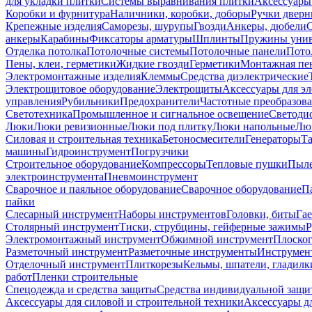
для укладки плитки
Системы выравнивания плитки
Аксессуары
Коробки и фурнитура
Наличники, коробки, доборы
Ручки дверн
Крепежные изделия
Саморезы, шурупы
Гвозди
Анкеры, дюбели
анкеры
Карабины
Фиксаторы арматуры
Шплинты
Пружины унив
Отделка потолка
Потолочные системы
Потолочные панели
Пото
Пены, клеи, герметики
Жидкие гвозди
Герметики
Монтажная пе
Электромонтажные изделия
Клеммы
Средства диэлектрические
Электрощитовое оборудование
Электрощиты
Аксессуары для э
управления
Рубильники
Предохранители
Частотные преобразов
Светотехника
Промышленное и сигнальное освещение
Светоди
Люки
Люки ревизионные
Люки под плитку
Люки напольные
Люк
Силовая и строительная техника
Бетоносмесители
Генераторы
Та
машины
Гидроинструмент
Погрузчики
Строительное оборудование
Компрессоры
Тепловые пушки
Пыле
электроинструмента
Пневмоинструмент
Сварочное и паяльное оборудование
Сварочное оборудование
П
пайки
Слесарный инструмент
Наборы инструментов
Головки, биты
Га
Столярный инструмент
Тиски, струбцины, гейферные зажимы
Р
Электромонтажный инструмент
Обжимной инструмент
Плоског
Разметочный инструмент
Разметочные инструменты
Инструмент
Отделочный инструмент
Плиткорезы
Кельмы, шпатели, гладилк
работ
Пленки строительные
Спецодежда и средства защиты
Средства индивидуальной защ
Аксессуары для силовой и строительной техники
Аксессуары дл