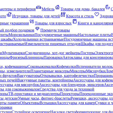
ьютеры и периферия
Мебель
Товары для дома, бакалея
С
мото
Игрушки, товары для детей
Красота и стиль
Здоров
рные украшения
Товары для взрослых
Книги и канцеляри
й подбор подарков
Премиум товары
плиты
Морозильники
Посудомоечные машины
Настольные плиты
 шкафы
Холодильники встраиваемые
Посудомоечные машины вс
встраиваемые
Измельчители пищевых отходов
Шкафы для подогр
чи
Мультиварки
Сэндвичницы, хот-дог мейкеры
Тостеры
Электрог
еницы
Фризеры
Блинницы
Пароварки
Автоклавы для консервиров
ки, кофемашины
Соковыжималки
Кофемолки
Вспениватели молок
ны, измельчители
Планетарные миксеры
Миксеры
Мясорубки
Лом
и фруктов
Вакууматоры
Открывалки, картофелечистки
Проращива
вых печей
Вакуумные пакеты, контейнеры
Аксессуары для кофе
ессуары для мясорубок
Аксессуары для блендеров, миксеров
Аксе
ры для соковыжималок
Средства для ухода за техникой
зоры
ТВ-приставки и медиаплееры
Проекторы
Проекционные эк
сы детские
Умные часы, фитнес-браслеты
Ремешки, аксессуары дл
рты памяти
Объективы
Вспышки
Аксессуары для камер
Сумки и ч
орамки
студии
Студийное освещение
Насадки светоформирующие для фо