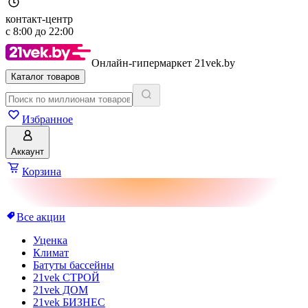
контакт-центр
с
8:00
до
22:00
Онлайн-гипермаркет 21vek.by
Каталог товаров
Избранное
Аккаунт
Корзина
Все акции
Уценка
Климат
Батуты бассейны
21vek СТРОЙ
21vek ДОМ
21vek БИЗНЕС