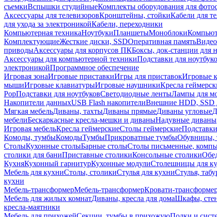
съемки
Вспышки студийные
Комплекты оборудования для фото
Аксессуары для телевизоров
Кронштейны, стойки
Кабели для т
для ухода за электроникой
Кабели, переходники
Компьютерная техника
Ноутбуки
Планшеты
Моноблоки
Компью
Комплектующие
Жесткие диски, SSD
Оперативная память
Видео
приводы
Аксессуары для корпусов ПК
Боксы, док-станции для 
Аксессуары для компьютерной техники
Подставки для ноутбук
электроникой
Программное обеспечение
Игровая зона
Игровые приставки
Игры для приставок
Игровые 
мыши
Игровые клавиатуры
Игровые наушники
Кресла геймерск
Pop
Подставки для ноутбуков
Светодиодные ленты
Лампы для м
Накопители данных
USB Flash накопители
Внешние HDD, SSD 
Мягкая мебель
Диваны, тахты
Диваны прямые
Диваны угловые
Д
мебели
Бескаркасные кресла-мешки и диваны
Надувные диваны
Игровая мебель
Кресла геймерские
Столы геймерские
Подставки
Комоды, тумбы
Комоды
Тумбы
Прикроватные тумбы
Обувницы, 
Столы
Кухонные столы
Барные столы
Столы письменные, комп
столики для бани
Приставные столики
Консольные столики
Обе
Кухня
Кухонный гарнитур
Кухонные модули
Столешницы для к
Мебель для кухни
Столы, столики
Стулья для кухни
Стулья, таб
кухни
Мебель-трансформер
Мебель-трансформер
Кровати-трансформе
Мебель для жилых комнат
Диваны, кресла для дома
Шкафы, стен
кресла-маятники
Мебель для прихожей
Секции, тумбы в прихожую
Полки и сист