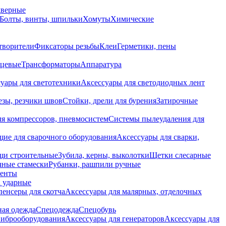
дверные
Болты, винты, шпильки
Хомуты
Химические
творители
Фиксаторы резьбы
Клеи
Герметики, пены
нцевые
Трансформаторы
Аппаратура
уары для светотехники
Аксессуары для светодиодных лент
езы, резчики швов
Стойки, дрели для бурения
Затирочные
ля компрессоров, пневмосистем
Системы пылеудаления для
ие для сварочного оборудования
Аксессуары для сварки,
щи строительные
Зубила, керны, выколотки
Щетки слесарные
чные стамески
Рубанки, рашпили ручные
енты
 ударные
енсеры для скотча
Аксессуары для малярных, отделочных
ная одежда
Спецодежда
Спецобувь
виброоборудования
Аксессуары для генераторов
Аксессуары для