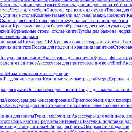
Комплектующие для стульев
Комплектующие для кроватей и кро
итура
Чехлы для мебели
Системы хранения для кухни
Товары для 
, уличные столы
Комплекты мебели для сада
Гамаки, шезлонги
Ка
Скамьи для бани
Столы для бани
Журнальные столики для бани
лоджии
Кресла-мешки для балкона
Кресла подвесные, стулья садо
оджии
Журнальные столы, столы-книги
Тумбы для балкона, лодж
я балкона, лоджии
ши, казаны
Посуда для СВЧ
Крышки и аксессуары для посуды
Гаст
орячих напитков
Посуда для подачи и хранения напитков
Столовы
Посуда для запекания
Аксессуары для выпечки
Бумага, фольга, р
хранения напитков
Аксессуары для приготовления коктейлей
Аксе
ожей
Ножеточки и комплектующие
ки
Разделочные доски
Кухонные термометры, таймеры
Дуршлаги, 
ры для кухни
Органайзеры для специй
Посуда для ланча
Полки и 
ия
Аксессуары для консервирования
Приспособления для консер
ков
Аксессуары для приготовления и хранения алкогольных напи
йники для плиты
Турки, молочники
Аксессуары для чайников, э
отографий, картин
Предметы интерьера
Шкатулки, подставки дл
етики для лица и тела
Наборы для бритья
Оформление подарков
льтры для воды
Фильтры-кувшины
Картриджи, комплектующие д