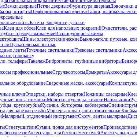
 для напольных покрытий
Реставрационные материалы
ые
Замки дверные
Петли дверные
Фурнитура дверная
Доводчики 
Скобы, штифты
Перфорированный крепеж
Гайки, шайбы
Заклепки
ерсальные
лочные плиты
Багеты, молдинги, уголки
на
Клеи для обоев
Клеи для напольных покрытий
Очистители, рас
Трубки термоусаживаемые
Изолирующие зажимы
лектрощита
Шины электротехнические
Выключатели путевые, ко
атели
Пускатели магнитные
одные ленты
Точечные светильники
Трековые светильники
Аксесс
и под покраску
ли, тельферы
Такелаж
Виброплиты, глубинные вибраторы
Бензор
сосы профессиональные
Стружкоотсосы
Домкраты
Аксессуары д
аяльное оборудование
Сварочные маски, аксессуары
Комплектующ
ечные ключи
Отвертки, наборы отверток
Ножницы слесарные
Кле
учные пилы, ножовки
Молотки, кувалды, киянки
Напильники
Ру
убцы, круглогубцы
Кусачки, болторезы, кабелерезы
Специнструм
ы для нарезки резьбы
Маркеры, карандаши строительные
Клейма
и
Малярный, отделочный инструмент
Скотч, ленты малярные
Дисп
иты
Огнетушители
Сумки, пояса для инструментов
Производствен
я бензорезов
Аксессуары для бетоносмесителей
Аксессуары для 