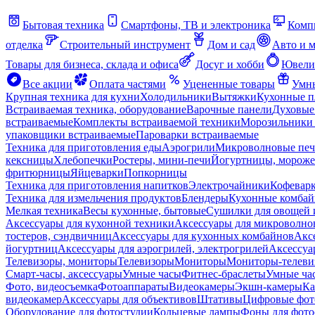
Бытовая техника
Смартфоны, ТВ и электроника
Комп
отделка
Строительный инструмент
Дом и сад
Авто и 
Товары для бизнеса, склада и офиса
Досуг и хобби
Ювели
Все акции
Оплата частями
Уцененные товары
Умны
Крупная техника для кухни
Холодильники
Вытяжки
Кухонные 
Встраиваемая техника, оборудование
Варочные панели
Духовые
встраиваемые
Комплекты встраиваемой техники
Морозильники 
упаковщики встраиваемые
Пароварки встраиваемые
Техника для приготовления еды
Аэрогрили
Микроволновые пе
кексницы
Хлебопечки
Ростеры, мини-печи
Йогуртницы, морож
фритюрницы
Яйцеварки
Попкорницы
Техника для приготовления напитков
Электрочайники
Кофевар
Техника для измельчения продуктов
Блендеры
Кухонные комбай
Мелкая техника
Весы кухонные, бытовые
Сушилки для овощей 
Аксессуары для кухонной техники
Аксессуары для микроволно
тостеров, сэндвичниц
Аксессуары для кухонных комбайнов
Акс
йогуртниц
Аксессуары для аэрогрилей, электрогрилей
Аксессуа
Телевизоры, мониторы
Телевизоры
Мониторы
Мониторы-телеви
Смарт-часы, аксессуары
Умные часы
Фитнес-браслеты
Умные ча
Фото, видеосъемка
Фотоаппараты
Видеокамеры
Экшн-камеры
Ка
видеокамер
Аксессуары для объективов
Штативы
Цифровые фот
Оборудование для фотостудии
Кольцевые лампы
Фоны для фото