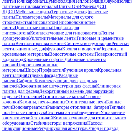
ленты
Поликарбонат
Шумоизоляция
Теплоизоляция
Звукоизоляц
плитные и пиломатериалы
Плиты OSB
Фанера
ДСП,
ЛДСП
Мебельные щиты
Террасные доски
Древесные
плиты
Пиломатериалы
Материалы для сухого
строительства
Гипсокартон
Гипсоволокнистые
листы
Цементные плиты
Профили для
гипсокартона
Комплектующие для гипсокартона
Ленты
армирующие
Уплотнительные ленты
Гипсовые и цементные
плиты
Вентиляторы вытяжные
Системы воздуховодов
Решетки
вентиляционные, диффузоры
Кровля и водосток
Черепица и
кровельные материалы
Водосточные системы
Поверхностный
водоотвод
Кровельные софиты
Доборные элементы
кровли
Гидроизоляционные
материалы
Шифер
Профнастил
Рулонная кровля
Кровельная
вентиляция
Отделка фасада
Фасадные
панели
Сайдинг
Комплектующие для фасадных
панелей
Декоративные штукатурки для фасада
Клинкерная
плитка для фасада
Декоративный камень для наружной
отделки
Отопление
Отопительные котлы
Газовые
колонки
Камины, печи-камины
Отопительные печи
Банные
печи
Водонагреватели
Радиаторы отопления, батареи
Теплый
пол
Теплые плинтусы
Системы антиобледенения
Управление
климатической техникой
Комплектующие для отопительного
оборудования
Стабилизаторы напряжения
Насосы
циркуляционные
Регулирующая арматура
Отвод и подвод