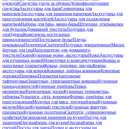
одеждой
Средства ухода за обувью
Дезинфицирующие
средства
Аксессуары для бара
Сервировка для
напитков
Аксессуары для хранения напитков
Аксессуары для
приготовления коктейлей
Аксессуары для охлаждения
напитков
Наборы для бара, мини-бары
Штопоры, открывалки
для бутылок
Домашний текстиль
Подушки для
сна
Одеяла
Комплекты постельных
принадлежностей
Постельное белье
Пледы,
покрывала
Полотенца
Скатерти
Подушки декоративные
Маски,
беруши для сна
Наполнители для домашнего
текстиля
Ткани
Кухонные ножи, аксессуары
Ножи
Аксессуары
для кухонных ножей
Ножеточки и комплектующие
Ковры и
напольные покрытия
Ковры, циновки, шкуры
Ковры,
аксессуары для ковров
Коврики, наборы ковриков
Ковровые
дорожки
Циновки
Покрытия напольные
тафтинговые
Защитные, грязезащитные коврики
Кухонные
принадлежности
Кухонные приборы
Терки,
овощерезки
Разделочные доски
Кухонные термометры,
таймеры
Дуршлаги, сита, воронки
Формы, приборы для
приготовления
Молотки для мяса, тендерайзеры
Кухонные
мелочи
Миски
Кухонный текстиль
Кухонные фартуки,
прихватки
Кухонные полотенца
Скатерти, сервировочные
салфетки
Организация хранения на кухне
Посуда для
хранения
Органайзеры для кухни
Органайзеры для
специй
Посуда для ланча
Полки и аксессуары на