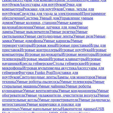
ноутбуков
Аксессуары для ноутбуков
Очки для
компьютера
Рюкзаки для ноутбуков
Сумки, чехлы для
ноутбуков
Средства для ухода за электроникой
Программное
обеспечение
Система Умный дом
Управление умным
домом
Умные колонки, станции
Умные камеры
видеонаблюдения
Умные датчики для дома
Умные
лампы
Умные выключатели
Умные розетки
Умные
светильники
Умные светодиодные ленты
Умные реле
Умные
замки
Умные домофоны
Умные карнизы
Умные
терморегуляторы
Игровая зона
Игровые приставки
Игры для
приставок
Игровые контроллеры
Игровые ноутбуки
Игровые
компьютеры
Игровые видеокарты
Игровые мониторы
Игровые
телевизоры
Игровые мыши
Игровые клавиатуры
Игровые
наушники
Кресла геймерские
Столы геймерские
Игровые
микрофоны
Игровая мультимедиа акустика
Аксессуары для
геймеров
Фигурки Funko Pop
Подставки для
ноутбуков
Светодиодные ленты
Лампы для мониторов
Умная
техника
Умные роботы-пылесосы
Умные телевизоры
Умные
стиральные машины
Умные чайники
Умные роботы
кулинарные
Умные вентиляторы
Умные кондиционеры
Умные
обогреватели
Умные увлажнители, очистители воздуха
Умные
отопительные котлы
Умные проветриватели
Умные радиочасы,
метеостанции
Умные кормушки и поилки для
животных
Умные напольные весы
Накопители данных
USB