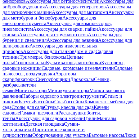
бензорезов
Аксессуары для бетоносмесителей
Аксессуары для
виброоборудования
Аксессуары для генераторов
Аксессуары
для затирочных машин
Аксессуары для мотопомп
Аксессуары
для мотобуров и бензобуров
Аксессуары для
электроинструмента
Аксессуары для компрессоров,
пневмосистем
Аксессуары для сварки, пайки
Аксессуары для
станков
Аксессуары для стружкоотсосов
Аксессуары для
бурения и сверления
Аксессуары для резания
Аксессуары для
шлифования
Аксессуары для измерительных
приборов
Аксессуары для станков
Дом и сад
Садовая
техника
Триммеры, бензокосы
Цепные
пилы
Газонокосилки
Культиваторы, мотоблоки
Кусторезы,
садовые ножницы
Садовые, кормовые измельчители
Садовые
пылесосы, воздуходувки
Аэраторы,
скарификаторы
Снегоуборщики
Дровоколы
Сеялки,
разбрасыватели
семян
Минитракторы
Миникультиваторы
Мойки высокого
давления
Наборы садового электроинструмента
Отдых и
пикник
Батуты
Бассейны
Спа-бассейны
Комплекты мебели для
сада
Столы для сада
Стулья, кресла для сада
Качели
садовые
Гамаки, шезлонги
Раскладушки
Зонты,
тенты
Аксессуары для садовой мебели
Грили
Мангалы,
коптильни
Детская площадка
Сумки-
холодильники
Портативные колонки и
аудиосистемы
Оборудование для участка
Бытовые насосы
Люки