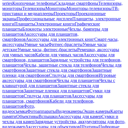
series
Кнопочные телефоны
Складные смартфоны
Телевизоры,
мониторы
Телевизоры
Мониторы
Мониторы-телевизоры
ТВ-
приставки и медиаплееры
Проекторы
Проекционные
экраны
Профессиональные дисплеи
Планшеты, электронные
книги
Планшеты
Электронные книги
Графические
планшеты
Блокноты электронные
Чехлы, бамперы для
планшетов
Аксессуары для планшетов,
смартфонов
Аксессуары для электронных книг
Смарт-часы,
аксессуары
Умные часы
Фитнес-браслеты
Умные часы
детские
Умные часы, фитнес-браслеты
Ремешки, аксессуары
для умных часов
Кабели для умных часов
Аксессуары для
смартфонов, планшетов
Зарядные устройства для телефонов,
планшетов
Чехлы, защитные стекла для телефонов
Чехлы для
смартфонов
Защитные стекла для смартфонов
Защитные
пленки для смартфонов
Стилусы для смартфонов
Игровые
аксессуары для смартфонов
Чехлы для планшетов
Чехлы с
клавиатурой для планшетов
Защитные стекла для
планшетов
Защитные пленки для планшетов
Сумки для
планшетов
Стилусы для планшетов
Аксессуары для
планшетов, смартфонов
Кабели для телефонов,
планшетов
Фото,
видеосъемка
Фотоаппараты
Видеокамеры
Экшн-камеры
Карты
памяти
Объективы
Вспышки
Аксессуары для камер
Сумки и
чехлы для камер
Зарядные устройства, аккумуляторы для фото,
видеокамер
Аксессуары для объективов
Штативы
Цифровые