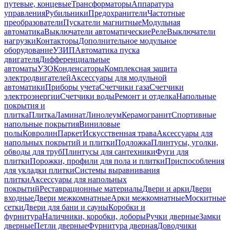
путевые, концевые
Трансформаторы
Аппаратура
управления
Рубильники
Предохранители
Частотные
преобразователи
Пускатели магнитные
Модульная
автоматика
Выключатели автоматические
Реле
Выключатели
нагрузки
Контакторы
Дополнительное модульное
оборудование
УЗИП
Автоматика пуска
двигателя
Дифференциальные
автоматы
УЗО
Конденсаторы
Комплексная защита
электродвигателей
Аксессуары для модульной
автоматики
Приборы учета
Счетчики газа
Счетчики
электроэнергии
Счетчики воды
Ремонт и отделка
Напольные
покрытия и
плитка
Плитка
Ламинат
Линолеум
Керамогранит
Спортивные
напольные покрытия
Виниловые
полы
Ковролин
Паркет
Искусственная трава
Аксессуары для
напольных покрытий и плитки
Подложка
Плинтусы, уголки,
обводы для труб
Плинтусы для сантехники
Фуги для
плитки
Порожки, профили для пола и плитки
Приспособления
для укладки плитки
Системы выравнивания
плитки
Аксессуары для напольных
покрытий
Реставрационные материалы
Двери и арки
Двери
входные
Двери межкомнатные
Арки межкомнатные
Москитные
сетки
Двери для бани и сауны
Коробки и
фурнитура
Наличники, коробки, доборы
Ручки дверные
Замки
дверные
Петли дверные
Фурнитура дверная
Доводчики