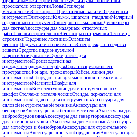
трубогибы
Ножи строительные
Мультитулы
Пробойники,
просекатели отверстий
Ломы
Степлеры
механические
Стеклорезы
Прикаточные валики
Отделочный
инструмент
Плиткорезы
Кельмы, шпатели, гладилки
Малярный,
отделочный инструмент
Скотч, ленты малярные
Диспенсеры
для скотча
Аксессуары для малярных, отделочных
работ
Пленки строительные
Лестницы и стремянки
Лестницы,
стремянки
Чердачные лестницы
Элементы
лестниц
Подъемники строительные
Спецодежда и средства
защиты
Средства индивидуальной
защиты
Огнетушители
Сумки, пояса для
инструментов
Производственная
одежда
Спецодежда
Спецобувь
Организация рабочего
пространства
Фонари, прожекторы
Кейсы, ящики для
инструментов
Оборудование для мастерской
Тележки для
инструментов
Магниты
Шкафы для
инструментов
Комплектующие для инструментальных
шкафов
Стеллажи металлические
Стенды, держатели для
инструментов
Поддоны для инструментов
Аксессуары для
силовой и строительной техники
Аксессуары для
бензорезов
Аксессуары для бетоносмесителей
Аксессуары для
виброоборудования
Аксессуары для генераторов
Аксессуары
для затирочных машин
Аксессуары для мотопомп
Аксессуары
для мотобуров и бензобуров
Аксессуары для строительного
инструмента
Аксессуары пневмооборудования
Аксессуары для