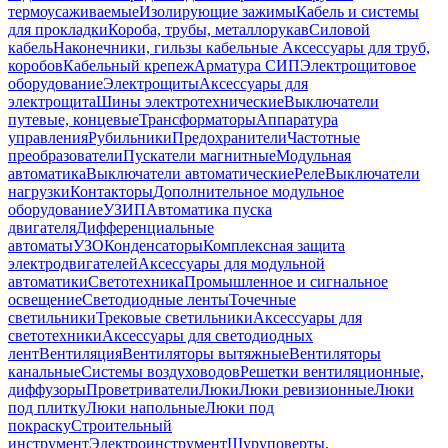
термоусаживаемые
Изолирующие зажимы
Кабель и системы
для прокладки
Короба, трубы, металлорукав
Силовой
кабель
Наконечники, гильзы кабельные
Аксессуары для труб,
коробов
Кабельный крепеж
Арматура СИП
Электрощитовое
оборудование
Электрощиты
Аксессуары для
электрощита
Шины электротехнические
Выключатели
путевые, концевые
Трансформаторы
Аппаратура
управления
Рубильники
Предохранители
Частотные
преобразователи
Пускатели магнитные
Модульная
автоматика
Выключатели автоматические
Реле
Выключатели
нагрузки
Контакторы
Дополнительное модульное
оборудование
УЗИП
Автоматика пуска
двигателя
Дифференциальные
автоматы
УЗО
Конденсаторы
Комплексная защита
электродвигателей
Аксессуары для модульной
автоматики
Светотехника
Промышленное и сигнальное
освещение
Светодиодные ленты
Точечные
светильники
Трековые светильники
Аксессуары для
светотехники
Аксессуары для светодиодных
лент
Вентиляция
Вентиляторы вытяжные
Вентиляторы
канальные
Системы воздуховодов
Решетки вентиляционные,
диффузоры
Проветриватели
Люки
Люки ревизионные
Люки
под плитку
Люки напольные
Люки под
покраску
Строительный
инструмент
Электроинструмент
Шуруповерты,