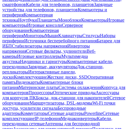
смартфонов
Кабели для телефонов, планшетов
Зарядные
устройства для телефонов, планшетов
Компьютеры и
периферия
Компьютерная
техника
Ноутбуки
Планшеты
Моноблоки
Компьютеры
Игровые
компьютеры
Игровые консоли
Серверное
оборудование
Компьютерная
периферия
Мониторы
Мыши
Клавиатуры
Стилусы
Наборы
периферии
Источники бесперебойного питания
Батареи для
ИБП
Стабилизаторы напряжения
Инверторы
напряжения
Сетевые фильтры, удлинители
Веб-
камеры
Игровые контроллеры
Мультимедиа
акустика
Наушники и гарнитуры
Компьютерные кабели,
переходники
Зарядные, аккумуляторы
Док-станции,
репликаторы
Интерактивные панели,
доски
Комплектующие
Жесткие диски, SSD
Оперативная
память
Видеокарты
Компьютерные блоки
питания
Материнские платы
Системы охлаждения
Корпуса для
компьютеров
Процессоры
Оптические приводы
Аксессуары
для корпусов ПК
Боксы, док-станции для накопителей
Сетевое
оборудование
Маршрутизаторы, DSL-модемы
Wi-Fi точки
доступа, усилители сигнала
Беспроводные
адаптеры
Коммутаторы
Сетевые адаптеры
Powerline
Сетевые
комплектующие
IP-телефония
Медиаконвертеры
Кабели,
переходники сетевые
Антенны для беспроводной
связи
Аксессуары для компьютерной техники
Подставки для