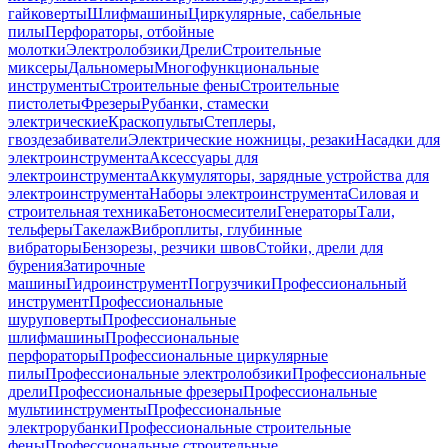
гайковерты
Шлифмашины
Циркулярные, сабельные
пилы
Перфораторы, отбойные
молотки
Электролобзики
Дрели
Строительные
миксеры
Дальномеры
Многофункциональные
инструменты
Строительные фены
Строительные
пистолеты
Фрезеры
Рубанки, стамески
электрические
Краскопульты
Степлеры,
гвоздезабиватели
Электрические ножницы, резаки
Насадки для
электроинструмента
Аксессуары для
электроинструмента
Аккумуляторы, зарядные устройства для
электроинструмента
Наборы электроинструмента
Силовая и
строительная техника
Бетоносмесители
Генераторы
Тали,
тельферы
Такелаж
Виброплиты, глубинные
вибраторы
Бензорезы, резчики швов
Стойки, дрели для
бурения
Затирочные
машины
Гидроинструмент
Погрузчики
Профессиональный
инструмент
Профессиональные
шуруповерты
Профессиональные
шлифмашины
Профессиональные
перфораторы
Профессиональные циркулярные
пилы
Профессиональные электролобзики
Профессиональные
дрели
Профессиональные фрезеры
Профессиональные
мультиинструменты
Профессиональные
электрорубанки
Профессиональные строительные
фены
Профессиональные строительные