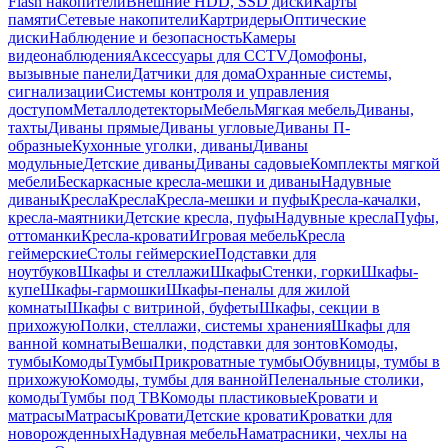
Flash накопители
Внешние HDD, SSD диски
Карты
памяти
Сетевые накопители
Картридеры
Оптические
диски
Наблюдение и безопасность
Камеры
видеонаблюдения
Аксессуары для CCTV
Домофоны,
вызывные панели
Датчики для дома
Охранные системы,
сигнализации
Системы контроля и управления
доступом
Металлодетекторы
Мебель
Мягкая мебель
Диваны,
тахты
Диваны прямые
Диваны угловые
Диваны П-
образные
Кухонные уголки, диваны
Диваны
модульные
Детские диваны
Диваны садовые
Комплекты мягкой
мебели
Бескаркасные кресла-мешки и диваны
Надувные
диваны
Кресла
Кресла
Кресла-мешки и пуфы
Кресла-качалки,
кресла-маятники
Детские кресла, пуфы
Надувные кресла
Пуфы,
оттоманки
Кресла-кровати
Игровая мебель
Кресла
геймерские
Столы геймерские
Подставки для
ноутбуков
Шкафы и стеллажи
Шкафы
Стенки, горки
Шкафы-
купе
Шкафы-гармошки
Шкафы-пеналы для жилой
комнаты
Шкафы с витриной, буфеты
Шкафы, секции в
прихожую
Полки, стеллажи, системы хранения
Шкафы для
ванной комнаты
Вешалки, подставки для зонтов
Комоды,
тумбы
Комоды
Тумбы
Прикроватные тумбы
Обувницы, тумбы в
прихожую
Комоды, тумбы для ванной
Пеленальные столики,
комоды
Тумбы под ТВ
Комоды пластиковые
Кровати и
матрасы
Матрасы
Кровати
Детские кровати
Кроватки для
новорожденных
Надувная мебель
Наматрасники, чехлы на