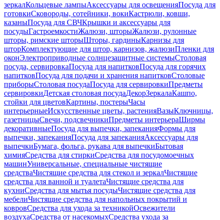
зеркал
Кольцевые лампы
Аксессуары для освещения
Посуда для
готовки
Сковороды, сотейники, воки
Кастрюли, ковши,
казаны
Посуда для СВЧ
Крышки и аксессуары для
посуды
Гастроемкости
Жалюзи, шторы
Жалюзи, рулонные
шторы, римские шторы
Шторы, гардины
Карнизы для
штор
Комплектующие для штор, карнизов, жалюзи
Пленки для
окон
Электроприводные солнцезащитные системы
Столовая
посуда, сервировка
Посуда для напитков
Посуда для горячих
напитков
Посуда для подачи и хранения напитков
Столовые
приборы
Столовая посуда
Посуда для сервировки
Предметы
сервировки
Детская столовая посуда
Декор
Зеркала
Кашпо,
стойки для цветов
Картины, постеры
Часы
интерьерные
Искусственные цветы, растения
Вазы
Ключницы,
газетницы
Свечи, подсвечники
Предметы интерьера
Ширмы
декоративные
Посуда для выпечки, запекания
Формы для
выпечки, запекания
Посуда для запекания
Аксессуары для
выпечки
Бумага, фольга, рукава для выпечки
Бытовая
химия
Средства для стирки
Средства для посудомоечных
машин
Универсальные, специальные чистящие
средства
Чистящие средства для стекол и зеркал
Чистящие
средства для ванной и туалета
Чистящие средства для
кухни
Средства для мытья посуды
Чистящие средства для
мебели
Чистящие средства для напольных покрытий и
ковров
Средства для ухода за техникой
Освежители
воздуха
Средства от насекомых
Средства ухода за