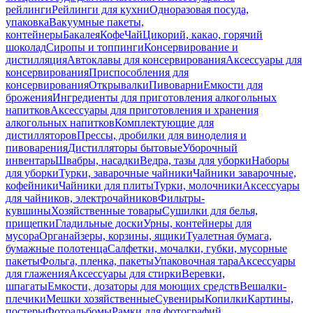
рейлинги
Рейлинги для кухни
Одноразовая посуда,
упаковка
Вакуумные пакеты,
контейнеры
Бакалея
Кофе
Чай
Цикорий, какао, горячий
шоколад
Сиропы и топпинги
Консервирование и
дистилляция
Автоклавы для консервирования
Аксессуары для
консервирования
Приспособления для
консервирования
Открывалки
Пивоварни
Емкости для
брожения
Ингредиенты для приготовления алкогольных
напитков
Аксессуары для приготовления и хранения
алкогольных напитков
Комплектующие для
дистилляторов
Прессы, дробилки для виноделия и
пивоварения
Дистилляторы бытовые
Уборочный
инвентарь
Швабры, насадки
Ведра, тазы для уборки
Наборы
для уборки
Турки, заварочные чайники
Чайники заварочные,
кофейники
Чайники для плиты
Турки, молочники
Аксессуары
для чайников, электрочайников
Фильтры-
кувшины
Хозяйственные товары
Сушилки для белья,
прищепки
Гладильные доски
Урны, контейнеры для
мусора
Органайзеры, корзины, ящики
Туалетная бумага,
бумажные полотенца
Салфетки, мочалки, губки, мусорные
пакеты
Фольга, пленка, пакеты
Упаковочная тара
Аксессуары
для глажения
Аксессуары для стирки
Веревки,
шпагаты
Емкости, дозаторы для моющих средств
Вешалки-
плечики
Мешки хозяйственные
Сувениры
Копилки
Картины,
постеры
Фотоальбомы
Рамки для фотографий,