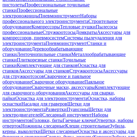
пистолеты
Профессиональные точильные
станки
Профессиональные
электроножницы
Пневмоинструмент
Наборы
профессионального электроинструмента
Строительное
оборудование
Компрессоры
Тепловые пушки
Пылесосы
профессиональные
Стружкоотсосы
Домкраты
Аксессуары для
компрессоров, пневмосистем
Системы пылеудаления для
электроинструмента
Пневмоинструмент
Станки и
оборудование
Деревообрабатывающие
станки
Ленточнопильные станки
Металлообрабатывающие
станки
Плиткорезные станки
Точильные
станки
Комплектующие для станков
Оснастка для
станков
Аксессуары для станков
Стружкоотсосы
Аксессуары
для стружкоотсосов
Сварочное и паяльное
оборудование
Сварочное оборудование
Паяльное
оборудование
Сварочные маски, аксессуары
Комплектующие
для сварочного оборудования
Аксессуары для сварки,
пайки
Оснастка для электроинструмента
Оснастка, наборы
оснастки
Насадки для граверов
Щетки для
электроинструмента
Развертки
Пуансоны
Щетки для
электродвигателей
Слесарный инструмент
Наборы
инструментов
Головки, биты
Гаечные ключи
Отвертки, наборы
отверток
Ножницы слесарные
Клещи строительные
Зубила,
керны, выколотки
Щетки слесарные
Оснастка и аксессуары для
бурения и сверления
Сверла, буры, зенкеры
Коронки
Зубила для