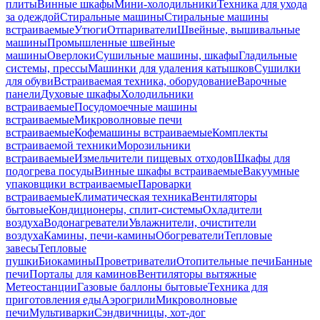
плиты
Винные шкафы
Мини-холодильники
Техника для ухода
за одеждой
Стиральные машины
Стиральные машины
встраиваемые
Утюги
Отпариватели
Швейные, вышивальные
машины
Промышленные швейные
машины
Оверлоки
Сушильные машины, шкафы
Гладильные
системы, прессы
Машинки для удаления катышков
Сушилки
для обуви
Встраиваемая техника, оборудование
Варочные
панели
Духовые шкафы
Холодильники
встраиваемые
Посудомоечные машины
встраиваемые
Микроволновые печи
встраиваемые
Кофемашины встраиваемые
Комплекты
встраиваемой техники
Морозильники
встраиваемые
Измельчители пищевых отходов
Шкафы для
подогрева посуды
Винные шкафы встраиваемые
Вакуумные
упаковщики встраиваемые
Пароварки
встраиваемые
Климатическая техника
Вентиляторы
бытовые
Кондиционеры, сплит-системы
Охладители
воздуха
Водонагреватели
Увлажнители, очистители
воздуха
Камины, печи-камины
Обогреватели
Тепловые
завесы
Тепловые
пушки
Биокамины
Проветриватели
Отопительные печи
Банные
печи
Порталы для каминов
Вентиляторы вытяжные
Метеостанции
Газовые баллоны бытовые
Техника для
приготовления еды
Аэрогрили
Микроволновые
печи
Мультиварки
Сэндвичницы, хот-дог