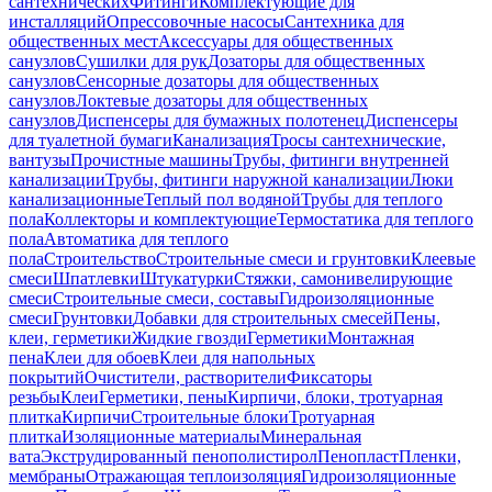
сантехнических
Фитинги
Комплектующие для
инсталляций
Опрессовочные насосы
Сантехника для
общественных мест
Аксессуары для общественных
санузлов
Сушилки для рук
Дозаторы для общественных
санузлов
Сенсорные дозаторы для общественных
санузлов
Локтевые дозаторы для общественных
санузлов
Диспенсеры для бумажных полотенец
Диспенсеры
для туалетной бумаги
Канализация
Тросы сантехнические,
вантузы
Прочистные машины
Трубы, фитинги внутренней
канализации
Трубы, фитинги наружной канализации
Люки
канализационные
Теплый пол водяной
Трубы для теплого
пола
Коллекторы и комплектующие
Термостатика для теплого
пола
Автоматика для теплого
пола
Строительство
Строительные смеси и грунтовки
Клеевые
смеси
Шпатлевки
Штукатурки
Стяжки, самонивелирующие
смеси
Строительные смеси, составы
Гидроизоляционные
смеси
Грунтовки
Добавки для строительных смесей
Пены,
клеи, герметики
Жидкие гвозди
Герметики
Монтажная
пена
Клеи для обоев
Клеи для напольных
покрытий
Очистители, растворители
Фиксаторы
резьбы
Клеи
Герметики, пены
Кирпичи, блоки, тротуарная
плитка
Кирпичи
Строительные блоки
Тротуарная
плитка
Изоляционные материалы
Минеральная
вата
Экструдированный пенополистирол
Пенопласт
Пленки,
мембраны
Отражающая теплоизоляция
Гидроизоляционные