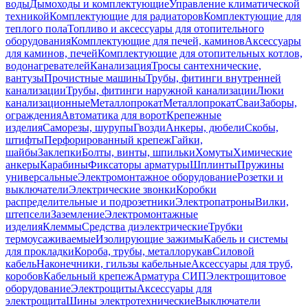
воды
Дымоходы и комплектующие
Управление климатической
техникой
Комплектующие для радиаторов
Комплектующие для
теплого пола
Топливо и аксессуары для отопительного
оборудования
Комплектующие для печей, каминов
Аксессуары
для каминов, печей
Комплектующие для отопительных котлов,
водонагревателей
Канализация
Тросы сантехнические,
вантузы
Прочистные машины
Трубы, фитинги внутренней
канализации
Трубы, фитинги наружной канализации
Люки
канализационные
Металлопрокат
Металлопрокат
Сваи
Заборы,
ограждения
Автоматика для ворот
Крепежные
изделия
Саморезы, шурупы
Гвозди
Анкеры, дюбели
Скобы,
штифты
Перфорированный крепеж
Гайки,
шайбы
Заклепки
Болты, винты, шпильки
Хомуты
Химические
анкеры
Карабины
Фиксаторы арматуры
Шплинты
Пружины
универсальные
Электромонтажное оборудование
Розетки и
выключатели
Электрические звонки
Коробки
распределительные и подрозетники
Электропатроны
Вилки,
штепсели
Заземление
Электромонтажные
изделия
Клеммы
Средства диэлектрические
Трубки
термоусаживаемые
Изолирующие зажимы
Кабель и системы
для прокладки
Короба, трубы, металлорукав
Силовой
кабель
Наконечники, гильзы кабельные
Аксессуары для труб,
коробов
Кабельный крепеж
Арматура СИП
Электрощитовое
оборудование
Электрощиты
Аксессуары для
электрощита
Шины электротехнические
Выключатели