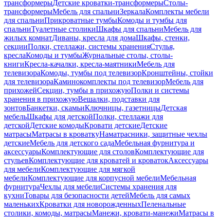
трансформеры
Детские кроватки-трансформеры
Столы-
трансформеры
Мебель для спальни
Зеркала
Комплекты мебели
для спальни
Прикроватные тумбы
Комоды и тумбы для
спальни
Туалетные столики
Шкафы для спальни
Мебель для
жилых комнат
Диваны, кресла для дома
Шкафы, стенки,
секции
Полки, стеллажи, системы хранения
Стулья,
кресла
Комоды и тумбы
Журнальные столы, столы-
книги
Кресла-качалки, кресла-маятники
Мебель для
телевизора
Комоды, тумбы под телевизор
Кронштейны, стойки
для телевизора
Каминокомплекты под телевизор
Мебель для
прихожей
Секции, тумбы в прихожую
Полки и системы
хранения в прихожую
Вешалки, подставки для
зонтов
Банкетки, скамьи
Ключницы, газетницы
Детская
мебель
Шкафы для детской
Полки, стеллажи для
детской
Детские комоды
Кровати детские
Детские
матрасы
Матрасы в кроватку
Наматрасники, защитные чехлы
детские
Мебель для детского сада
Мебельная фурнитура и
аксессуары
Комплектующие для столов
Комплектующие для
стульев
Комплектующие для кроватей и кроваток
Аксессуары
для мебели
Комплектующие для мягкой
мебели
Комплектующие для корпусной мебели
Мебельная
фурнитура
Чехлы для мебели
Системы хранения для
кухни
Товары для безопасности детей
Мебель для самых
маленьких
Кроватки для новорожденных
Пеленальные
столики, комоды, матрасы
Манежи, кровати-манежи
Матрасы в