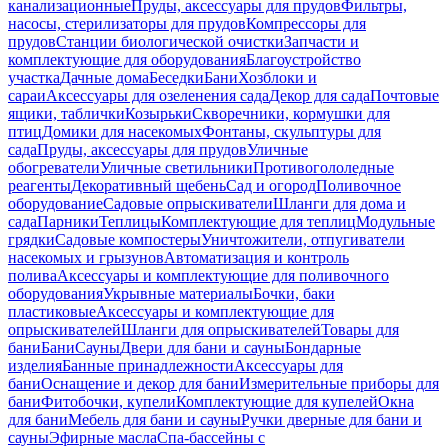
канализационные
Пруды, аксессуары для прудов
Фильтры,
насосы, стерилизаторы для прудов
Компрессоры для
прудов
Станции биологической очистки
Запчасти и
комплектующие для оборудования
Благоустройство
участка
Дачные дома
Беседки
Бани
Хозблоки и
сараи
Аксессуары для озеленения сада
Декор для сада
Почтовые
ящики, таблички
Козырьки
Скворечники, кормушки для
птиц
Домики для насекомых
Фонтаны, скульптуры для
сада
Пруды, аксессуары для прудов
Уличные
обогреватели
Уличные светильники
Противогололедные
реагенты
Декоративный щебень
Сад и огород
Поливочное
оборудование
Садовые опрыскиватели
Шланги для дома и
сада
Парники
Теплицы
Комплектующие для теплиц
Модульные
грядки
Садовые компостеры
Уничтожители, отпугиватели
насекомых и грызунов
Автоматизация и контроль
полива
Аксессуары и комплектующие для поливочного
оборудования
Укрывные материалы
Бочки, баки
пластиковые
Аксессуары и комплектующие для
опрыскивателей
Шланги для опрыскивателей
Товары для
бани
Бани
Сауны
Двери для бани и сауны
Бондарные
изделия
Банные принадлежности
Аксессуары для
бани
Оснащение и декор для бани
Измерительные приборы для
бани
Фитобочки, купели
Комплектующие для купелей
Окна
для бани
Мебель для бани и сауны
Ручки дверные для бани и
сауны
Эфирные масла
Спа-бассейны с