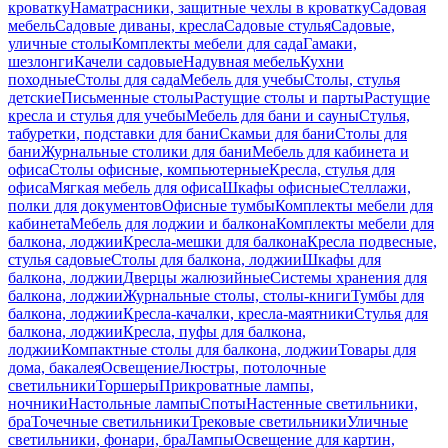
кроватку
Наматрасники, защитные чехлы в кроватку
Садовая
мебель
Садовые диваны, кресла
Садовые стулья
Садовые,
уличные столы
Комплекты мебели для сада
Гамаки,
шезлонги
Качели садовые
Надувная мебель
Кухни
походные
Столы для сада
Мебель для учебы
Столы, стулья
детские
Письменные столы
Растущие столы и парты
Растущие
кресла и стулья для учебы
Мебель для бани и сауны
Стулья,
табуретки, подставки для бани
Скамьи для бани
Столы для
бани
Журнальные столики для бани
Мебель для кабинета и
офиса
Столы офисные, компьютерные
Кресла, стулья для
офиса
Мягкая мебель для офиса
Шкафы офисные
Стеллажи,
полки для документов
Офисные тумбы
Комплекты мебели для
кабинета
Мебель для лоджии и балкона
Комплекты мебели для
балкона, лоджии
Кресла-мешки для балкона
Кресла подвесные,
стулья садовые
Столы для балкона, лоджии
Шкафы для
балкона, лоджии
Дверцы жалюзийные
Системы хранения для
балкона, лоджии
Журнальные столы, столы-книги
Тумбы для
балкона, лоджии
Кресла-качалки, кресла-маятники
Стулья для
балкона, лоджии
Кресла, пуфы для балкона,
лоджии
Компактные столы для балкона, лоджии
Товары для
дома, бакалея
Освещение
Люстры, потолочные
светильники
Торшеры
Прикроватные лампы,
ночники
Настольные лампы
Споты
Настенные светильники,
бра
Точечные светильники
Трековые светильники
Уличные
светильники, фонари, бра
Лампы
Освещение для картин,