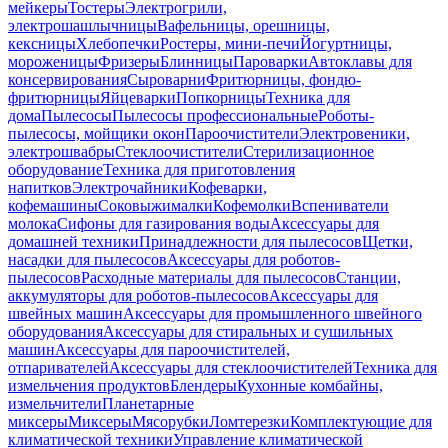
мейкеры
Тостеры
Электрогрили,
электрошашлычницы
Вафельницы, орешницы,
кексницы
Хлебопечки
Ростеры, мини-печи
Йогуртницы,
мороженицы
Фризеры
Блинницы
Пароварки
Автоклавы для
консервирования
Сыроварни
Фритюрницы, фондю-
фритюрницы
Яйцеварки
Попкорницы
Техника для
дома
Пылесосы
Пылесосы профессиональные
Роботы-
пылесосы, мойщики окон
Пароочистители
Электровеники,
электрошвабры
Стеклоочистители
Стерилизационное
оборудование
Техника для приготовления
напитков
Электрочайники
Кофеварки,
кофемашины
Соковыжималки
Кофемолки
Вспениватели
молока
Сифоны для газирования воды
Аксессуары для
домашней техники
Принадлежности для пылесосов
Щетки,
насадки для пылесосов
Аксессуары для роботов-
пылесосов
Расходные материалы для пылесосов
Станции,
аккумуляторы для роботов-пылесосов
Аксессуары для
швейных машин
Аксессуары для промышленного швейного
оборудования
Аксессуары для стиральных и сушильных
машин
Аксессуары для пароочистителей,
отпаривателей
Аксессуары для стеклоочистителей
Техника для
измельчения продуктов
Блендеры
Кухонные комбайны,
измельчители
Планетарные
миксеры
Миксеры
Мясорубки
Ломтерезки
Комплектующие для
климатической техники
Управление климатической