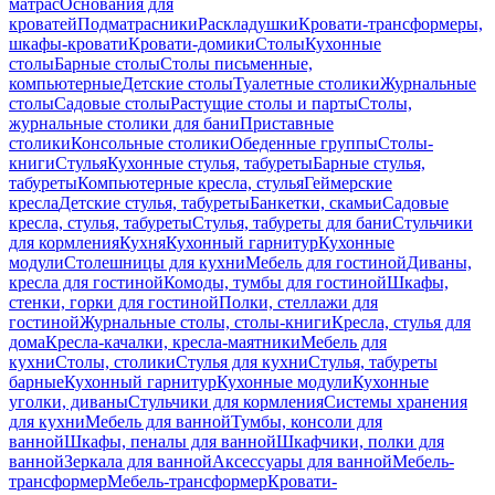
матрас
Основания для
кроватей
Подматрасники
Раскладушки
Кровати-трансформеры,
шкафы-кровати
Кровати-домики
Столы
Кухонные
столы
Барные столы
Столы письменные,
компьютерные
Детские столы
Туалетные столики
Журнальные
столы
Садовые столы
Растущие столы и парты
Столы,
журнальные столики для бани
Приставные
столики
Консольные столики
Обеденные группы
Столы-
книги
Стулья
Кухонные стулья, табуреты
Барные стулья,
табуреты
Компьютерные кресла, стулья
Геймерские
кресла
Детские стулья, табуреты
Банкетки, скамьи
Садовые
кресла, стулья, табуреты
Стулья, табуреты для бани
Стульчики
для кормления
Кухня
Кухонный гарнитур
Кухонные
модули
Столешницы для кухни
Мебель для гостиной
Диваны,
кресла для гостиной
Комоды, тумбы для гостиной
Шкафы,
стенки, горки для гостиной
Полки, стеллажи для
гостиной
Журнальные столы, столы-книги
Кресла, стулья для
дома
Кресла-качалки, кресла-маятники
Мебель для
кухни
Столы, столики
Стулья для кухни
Стулья, табуреты
барные
Кухонный гарнитур
Кухонные модули
Кухонные
уголки, диваны
Стульчики для кормления
Системы хранения
для кухни
Мебель для ванной
Тумбы, консоли для
ванной
Шкафы, пеналы для ванной
Шкафчики, полки для
ванной
Зеркала для ванной
Аксессуары для ванной
Мебель-
трансформер
Мебель-трансформер
Кровати-