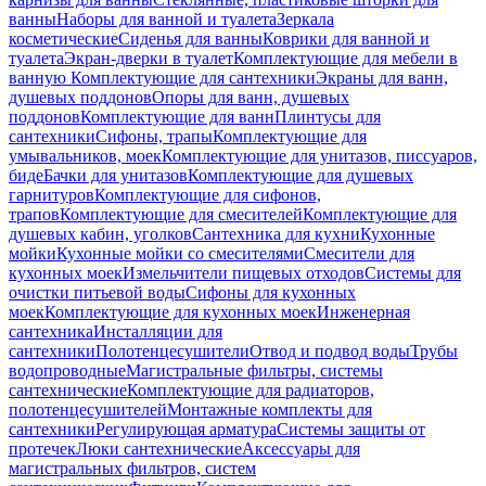
ванны
Наборы для ванной и туалета
Зеркала
косметические
Сиденья для ванны
Коврики для ванной и
туалета
Экран-дверки в туалет
Комплектующие для мебели в
ванную
Комплектующие для сантехники
Экраны для ванн,
душевых поддонов
Опоры для ванн, душевых
поддонов
Комплектующие для ванн
Плинтусы для
сантехники
Сифоны, трапы
Комплектующие для
умывальников, моек
Комплектующие для унитазов, писсуаров,
биде
Бачки для унитазов
Комплектующие для душевых
гарнитуров
Комплектующие для сифонов,
трапов
Комплектующие для смесителей
Комплектующие для
душевых кабин, уголков
Сантехника для кухни
Кухонные
мойки
Кухонные мойки со смесителями
Смесители для
кухонных моек
Измельчители пищевых отходов
Системы для
очистки питьевой воды
Сифоны для кухонных
моек
Комплектующие для кухонных моек
Инженерная
сантехника
Инсталляции для
сантехники
Полотенцесушители
Отвод и подвод воды
Трубы
водопроводные
Магистральные фильтры, системы
сантехнические
Комплектующие для радиаторов,
полотенцесушителей
Монтажные комплекты для
сантехники
Регулирующая арматура
Системы защиты от
протечек
Люки сантехнические
Аксессуары для
магистральных фильтров, систем