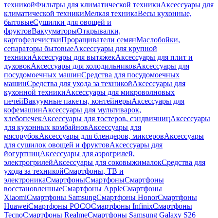
техникой
Фильтры для климатической техники
Аксессуары для
климатической техники
Мелкая техника
Весы кухонные,
бытовые
Сушилки для овощей и
фруктов
Вакууматоры
Открывалки,
картофелечистки
Проращиватели семян
Маслобойки,
сепараторы бытовые
Аксессуары для крупной
техники
Аксессуары для вытяжек
Аксессуары для плит и
духовок
Аксессуары для холодильников
Аксессуары для
посудомоечных машин
Средства для посудомоечных
машин
Средства для ухода за техникой
Аксессуары для
кухонной техники
Аксессуары для микроволновых
печей
Вакуумные пакеты, контейнеры
Аксессуары для
кофемашин
Аксессуары для мультиварок,
хлебопечек
Аксессуары для тостеров, сэндвичниц
Аксессуары
для кухонных комбайнов
Аксессуары для
мясорубок
Аксессуары для блендеров, миксеров
Аксессуары
для сушилок овощей и фруктов
Аксессуары для
йогуртниц
Аксессуары для аэрогрилей,
электрогрилей
Аксессуары для соковыжималок
Средства для
ухода за техникой
Смартфоны, ТВ и
электроника
Смартфоны
Смартфоны
Смартфоны
восстановленные
Смартфоны Apple
Смартфоны
Xiaomi
Смартфоны Samsung
Смартфоны Honor
Смартфоны
Huawei
Смартфоны POCO
Смартфоны Infinix
Смартфоны
Tecno
Смартфоны Realme
Смартфоны Samsung Galaxy S26