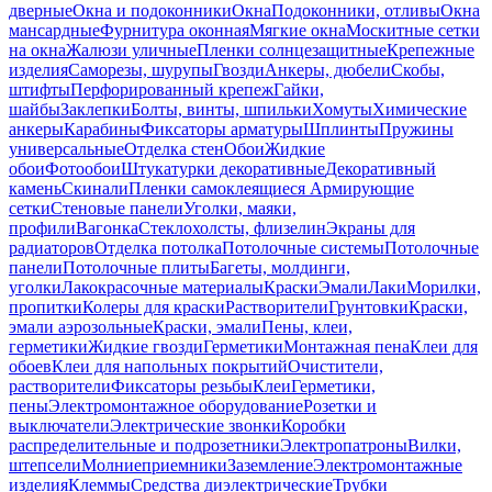
дверные
Окна и подоконники
Окна
Подоконники, отливы
Окна
мансардные
Фурнитура оконная
Мягкие окна
Москитные сетки
на окна
Жалюзи уличные
Пленки солнцезащитные
Крепежные
изделия
Саморезы, шурупы
Гвозди
Анкеры, дюбели
Скобы,
штифты
Перфорированный крепеж
Гайки,
шайбы
Заклепки
Болты, винты, шпильки
Хомуты
Химические
анкеры
Карабины
Фиксаторы арматуры
Шплинты
Пружины
универсальные
Отделка стен
Обои
Жидкие
обои
Фотообои
Штукатурки декоративные
Декоративный
камень
Скинали
Пленки самоклеящиеся
Армирующие
сетки
Стеновые панели
Уголки, маяки,
профили
Вагонка
Стеклохолсты, флизелин
Экраны для
радиаторов
Отделка потолка
Потолочные системы
Потолочные
панели
Потолочные плиты
Багеты, молдинги,
уголки
Лакокрасочные материалы
Краски
Эмали
Лаки
Морилки,
пропитки
Колеры для краски
Растворители
Грунтовки
Краски,
эмали аэрозольные
Краски, эмали
Пены, клеи,
герметики
Жидкие гвозди
Герметики
Монтажная пена
Клеи для
обоев
Клеи для напольных покрытий
Очистители,
растворители
Фиксаторы резьбы
Клеи
Герметики,
пены
Электромонтажное оборудование
Розетки и
выключатели
Электрические звонки
Коробки
распределительные и подрозетники
Электропатроны
Вилки,
штепсели
Молниеприемники
Заземление
Электромонтажные
изделия
Клеммы
Средства диэлектрические
Трубки