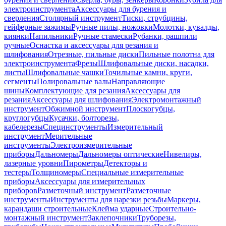
электроинструмента
Аксессуары для бурения и
сверления
Столярный инструмент
Тиски, струбцины,
гейферные зажимы
Ручные пилы, ножовки
Молотки, кувалды,
киянки
Напильники
Ручные стамески
Рубанки, рашпили
ручные
Оснастка и аксессуары для резания и
шлифования
Отрезные, пильные диски
Пильные полотна для
электроинструмента
Фрезы
Шлифовальные диски, насадки,
листы
Шлифовальные чашки
Точильные камни, круги,
сегменты
Полировальные валы
Направляющие
шины
Комплектующие для резания
Аксессуары для
резания
Аксессуары для шлифования
Электромонтажный
инструмент
Обжимной инструмент
Плоскогубцы,
круглогубцы
Кусачки, болторезы,
кабелерезы
Специнструменты
Измерительный
инструмент
Мерительные
инструменты
Электроизмерительные
приборы
Дальномеры
Дальномеры оптические
Нивелиры,
лазерные уровни
Пирометры
Детекторы и
тестеры
Толщиномеры
Специальные измерительные
приборы
Аксессуары для измерительных
приборов
Разметочный инструмент
Разметочные
инструменты
Инструменты для нарезки резьбы
Маркеры,
карандаши строительные
Клейма ударные
Строительно-
монтажный инструмент
Заклепочники
Труборезы,