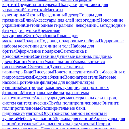
картин
Предметы интерьера
Шкатулки, подставки для
украшений
Статуэтки
Магниты
сувенирные
Иконы
Праздничный декор
Товары для
праздника
Елки
Аксессуары для елей новогодних
Новогодние
украшения
Светодиодные гирлянды, декорации
Светодиодные
фигуры, игрушки
Временные
татуировки
Фотобутафория
Товары для
маскарада
Подарки
Подарки, подарочные наборы
Подарочные
наборы косметики для лица и тела
Наборы для
бритья
Оформление подарков
Сантехника и
водоснабжение
Сантехника
Душевые кабины, поддоны,
двери
Ванны
Унитазы
Умывальники
Умывальники со
смесителями
Смесители
Душевые панели,
гарнитуры
Биде
Писсуары
Полотенцесушители
Спа-бассейны с
гидромассажем
Водоснабжение
Водонагреватели
Бытовые
насосы
Проточные фильтры для воды
Фильтры-
кувшины
Картриджи, комплектующие для проточных
фильтров
Магистральные фильтры, системы
сантехнические
Аксессуары для магистральных фильтров,
систем сантехнических
Трубы полипропиленовые
Фитинги
полипропиленовые
Расширительные баки,
гидроаккумуляторы
Обустройство ванной комнаты и
туалета
Мебель для ванной
Зеркала для ванной
Аксессуары для
ванной и туалета
Сиденья и чехлы для унитаза
Шторки,
карнизы для ванны
Стеклянные, пластиковые шторки для