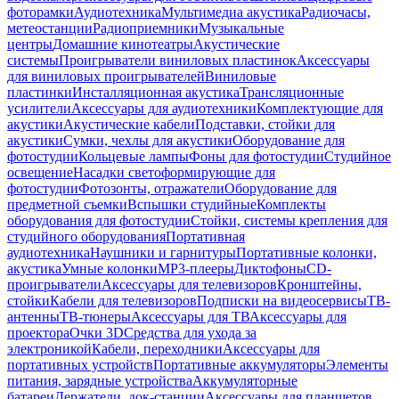
фоторамки
Аудиотехника
Мультимедиа акустика
Радиочасы,
метеостанции
Радиоприемники
Музыкальные
центры
Домашние кинотеатры
Акустические
системы
Проигрыватели виниловых пластинок
Аксессуары
для виниловых проигрывателей
Виниловые
пластинки
Инсталляционная акустика
Трансляционные
усилители
Аксессуары для аудиотехники
Комплектующие для
акустики
Акустические кабели
Подставки, стойки для
акустики
Сумки, чехлы для акустики
Оборудование для
фотостудии
Кольцевые лампы
Фоны для фотостудии
Студийное
освещение
Насадки светоформирующие для
фотостудии
Фотозонты, отражатели
Оборудование для
предметной съемки
Вспышки студийные
Комплекты
оборудования для фотостудии
Стойки, системы крепления для
студийного оборудования
Портативная
аудиотехника
Наушники и гарнитуры
Портативные колонки,
акустика
Умные колонки
MP3-плееры
Диктофоны
CD-
проигрыватели
Аксессуары для телевизоров
Кронштейны,
стойки
Кабели для телевизоров
Подписки на видеосервисы
ТВ-
антенны
ТВ-тюнеры
Аксессуары для ТВ
Аксессуары для
проектора
Очки 3D
Средства для ухода за
электроникой
Кабели, переходники
Аксессуары для
портативных устройств
Портативные аккумуляторы
Элементы
питания, зарядные устройства
Аккумуляторные
батареи
Держатели, док-станции
Аксессуары для планшетов,