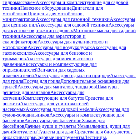
гидромассажем
Аксессуары и комплектующие для садовой
техники
Навесное оборудование
Двигатели для
мотоблоков
Прицепы для мотоблоков,
минитракторов
Аксессуары для газонной техники
Аксессуары
для цепных пил
Аксессуары для садовой техники
Аксессуары
для кусторезов, ножниц садовых
Моторные масла для садовой
техники
Аксессуары для аэратоторов и
скарификаторов
Аксессуары для культиваторов и
мотоблоков
Аксессуары для воздуходувок
Аксессуары для
газонокосилок
Аксессуары для бензокос и
триммеров
Аксессуары для моек высокого
давления
Аксессуары и комплектующие для
опрыскивателей
Запчасти для садовых
измельчителей
Аксессуары для отдыха на природе
Аксессуары
для гриля
Посуда для гриля
Дополнительное оснащение для
грилей
Аксессуары для мангалов, тандыров
Шампуры,
решетки для мангалов
Аксессуары для
копчения
Комплектующие для батутов
Средства для
розжига
Аксессуары для уничтожителей
насекомых
Аксессуары для садовой мебели
Аксессуары для
сумок-холодильников
Аксессуары и комплектующие для
бассейнов
Аксессуары для бассейнов
Химия для
бассейнов
Дачные души и туалеты
Умывальники, души для
дачи
Биотуалеты
Туалеты для дачи
Средства для биотуалетов,
биоактиваторы
Садовые инструменты
Лестницы,