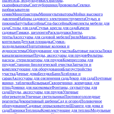
пылесосы, воздуходувки
Аэраторы,
скарификаторы
Снегоуборщики
Дровоколы
Сеялки,
разбрасыватели
семян
Минитракторы
Миникультиваторы
Мойки высокого
давления
Наборы садового электроинструмента
Отдых и
пикник
Батуты
Бассейны
Спа-бассейны
Комплекты мебели для
сада
Столы для сада
Стулья, кресла для сада
Качели
садовые
Гамаки, шезлонги
Раскладушки
Зонты,
тенты
Аксессуары для садовой мебели
Грили
Мангалы,
коптильни
Детская площадка
Сумки-
холодильники
Портативные колонки и
аудиосистемы
Оборудование для участка
Бытовые насосы
Люки
канализационные
Пруды, аксессуары для прудов
Фильтры,
насосы, стерилизаторы для прудов
Компрессоры для
прудов
Станции биологической очистки
Запчасти и
комплектующие для оборудования
Благоустройство
участка
Дачные дома
Беседки
Бани
Хозблоки и
сараи
Аксессуары для озеленения сада
Декор для сада
Почтовые
ящики, таблички
Козырьки
Скворечники, кормушки для
птиц
Домики для насекомых
Фонтаны, скульптуры для
сада
Пруды, аксессуары для прудов
Уличные
обогреватели
Уличные светильники
Противогололедные
реагенты
Декоративный щебень
Сад и огород
Поливочное
оборудование
Садовые опрыскиватели
Шланги для дома и
сада
Парники
Теплицы
Комплектующие для теплиц
Модульные