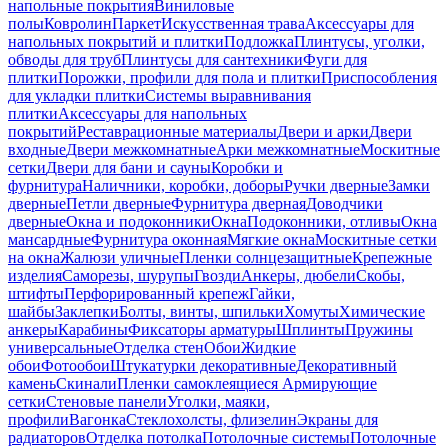
напольные покрытия
Виниловые
полы
Ковролин
Паркет
Искусственная трава
Аксессуары для
напольных покрытий и плитки
Подложка
Плинтусы, уголки,
обводы для труб
Плинтусы для сантехники
Фуги для
плитки
Порожки, профили для пола и плитки
Приспособления
для укладки плитки
Системы выравнивания
плитки
Аксессуары для напольных
покрытий
Реставрационные материалы
Двери и арки
Двери
входные
Двери межкомнатные
Арки межкомнатные
Москитные
сетки
Двери для бани и сауны
Коробки и
фурнитура
Наличники, коробки, доборы
Ручки дверные
Замки
дверные
Петли дверные
Фурнитура дверная
Доводчики
дверные
Окна и подоконники
Окна
Подоконники, отливы
Окна
мансардные
Фурнитура оконная
Мягкие окна
Москитные сетки
на окна
Жалюзи уличные
Пленки солнцезащитные
Крепежные
изделия
Саморезы, шурупы
Гвозди
Анкеры, дюбели
Скобы,
штифты
Перфорированный крепеж
Гайки,
шайбы
Заклепки
Болты, винты, шпильки
Хомуты
Химические
анкеры
Карабины
Фиксаторы арматуры
Шплинты
Пружины
универсальные
Отделка стен
Обои
Жидкие
обои
Фотообои
Штукатурки декоративные
Декоративный
камень
Скинали
Пленки самоклеящиеся
Армирующие
сетки
Стеновые панели
Уголки, маяки,
профили
Вагонка
Стеклохолсты, флизелин
Экраны для
радиаторов
Отделка потолка
Потолочные системы
Потолочные