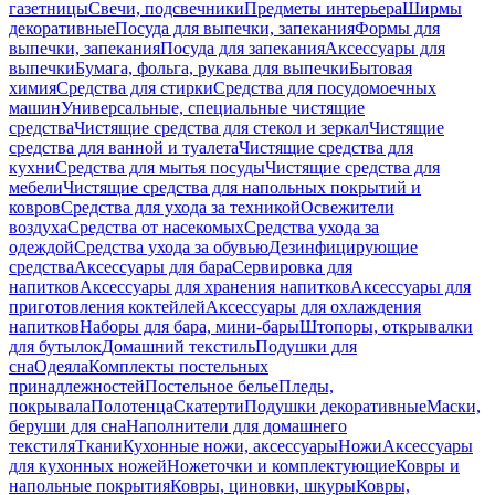
газетницы
Свечи, подсвечники
Предметы интерьера
Ширмы
декоративные
Посуда для выпечки, запекания
Формы для
выпечки, запекания
Посуда для запекания
Аксессуары для
выпечки
Бумага, фольга, рукава для выпечки
Бытовая
химия
Средства для стирки
Средства для посудомоечных
машин
Универсальные, специальные чистящие
средства
Чистящие средства для стекол и зеркал
Чистящие
средства для ванной и туалета
Чистящие средства для
кухни
Средства для мытья посуды
Чистящие средства для
мебели
Чистящие средства для напольных покрытий и
ковров
Средства для ухода за техникой
Освежители
воздуха
Средства от насекомых
Средства ухода за
одеждой
Средства ухода за обувью
Дезинфицирующие
средства
Аксессуары для бара
Сервировка для
напитков
Аксессуары для хранения напитков
Аксессуары для
приготовления коктейлей
Аксессуары для охлаждения
напитков
Наборы для бара, мини-бары
Штопоры, открывалки
для бутылок
Домашний текстиль
Подушки для
сна
Одеяла
Комплекты постельных
принадлежностей
Постельное белье
Пледы,
покрывала
Полотенца
Скатерти
Подушки декоративные
Маски,
беруши для сна
Наполнители для домашнего
текстиля
Ткани
Кухонные ножи, аксессуары
Ножи
Аксессуары
для кухонных ножей
Ножеточки и комплектующие
Ковры и
напольные покрытия
Ковры, циновки, шкуры
Ковры,