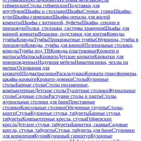
геймерские
Столы геймерские
Подставки для
ноутбуков
Шкафы и стеллажи
Шкафы
Стенки, горки
Шкафы-
купе
Шкафы-гармошки
Шкафы-пеналы для жилой
комнаты
Шкафы с витриной, буфеты
Шкафы, секции в
прихожую
Полки, стеллажи, системы хранения
Шкафы для
ванной комнаты
Вешалки, подставки для зонтов
Комоды,
тумбы
Комоды
Тумбы
Прикроватные тумбы
Обувницы, тумбы в
прихожую
Комоды, тумбы для ванной
Пеленальные столики,
комоды
Тумбы под ТВ
Комоды пластиковые
Кровати и
матрасы
Матрасы
Кровати
Детские кровати
Кроватки для
новорожденных
Надувная мебель
Наматрасники, чехлы на
матрас
Основания для
кроватей
Подматрасники
Раскладушки
Кровати-трансформеры,
шкафы-кровати
Кровати-домики
Столы
Кухонные
столы
Барные столы
Столы письменные,
компьютерные
Детские столы
Туалетные столики
Журнальные
столы
Садовые столы
Растущие столы и парты
Столы,
журнальные столики для бани
Приставные
столики
Консольные столики
Обеденные группы
Столы-
книги
Стулья
Кухонные стулья, табуреты
Барные стулья,
табуреты
Компьютерные кресла, стулья
Геймерские
кресла
Детские стулья, табуреты
Банкетки, скамьи
Садовые
кресла, стулья, табуреты
Стулья, табуреты для бани
Стульчики
для кормления
Кухня
Кухонный гарнитур
Кухонные