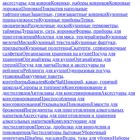
аксессуары для ковров
Коврики, наборы ковриков
Ковровые
дорожки
Циновки
Покрытия напольные
тафтинговые
Защитные, грязезащитные коврики
Кухонные
принадлежности
Кухонные приборы
Терки,
овощерезки
Разделочные доски
Кухонные термометры,
таймеры
Дуршлаги, сита, воронки
Формы, приборы для
приготовления
Молотки для мяса, тендерайзеры
Кухонные
мелочи
Миски
Кухонный текстиль
Кухонные фартуки,
прихватки
Кухонные полотенца
Скатерти, сервировочные
салфетки
Организация хранения на кухне
Посуда для
хранения
Органайзеры для кухни
Органайзеры для
специй
Посуда для ланча
Полки и аксессуары на
рейлинги
Рейлинги для кухни
Одноразовая посуда,
упаковка
Вакуумные пакеты,
контейнеры
Бакалея
Кофе
Чай
Цикорий, какао, горячий
шоколад
Сиропы и топпинги
Консервирование и
дистилляция
Автоклавы для консервирования
Аксессуары для
консервирования
Приспособления для
консервирования
Открывалки
Пивоварни
Емкости для
брожения
Ингредиенты для приготовления алкогольных
напитков
Аксессуары для приготовления и хранения
алкогольных напитков
Комплектующие для
дистилляторов
Прессы, дробилки для виноделия и
пивоварения
Дистилляторы бытовые
Уборочный
инвентарь
Швабры, насадки
Ведра, тазы для уборки
Наборы