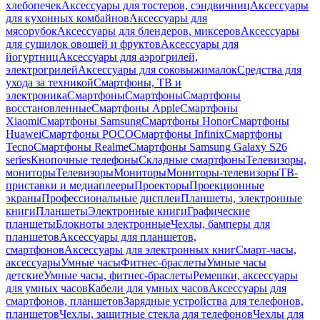
хлебопечек
Аксессуары для тостеров, сэндвичниц
Аксессуары
для кухонных комбайнов
Аксессуары для
мясорубок
Аксессуары для блендеров, миксеров
Аксессуары
для сушилок овощей и фруктов
Аксессуары для
йогуртниц
Аксессуары для аэрогрилей,
электрогрилей
Аксессуары для соковыжималок
Средства для
ухода за техникой
Смартфоны, ТВ и
электроника
Смартфоны
Смартфоны
Смартфоны
восстановленные
Смартфоны Apple
Смартфоны
Xiaomi
Смартфоны Samsung
Смартфоны Honor
Смартфоны
Huawei
Смартфоны POCO
Смартфоны Infinix
Смартфоны
Tecno
Смартфоны Realme
Смартфоны Samsung Galaxy S26
series
Кнопочные телефоны
Складные смартфоны
Телевизоры,
мониторы
Телевизоры
Мониторы
Мониторы-телевизоры
ТВ-
приставки и медиаплееры
Проекторы
Проекционные
экраны
Профессиональные дисплеи
Планшеты, электронные
книги
Планшеты
Электронные книги
Графические
планшеты
Блокноты электронные
Чехлы, бамперы для
планшетов
Аксессуары для планшетов,
смартфонов
Аксессуары для электронных книг
Смарт-часы,
аксессуары
Умные часы
Фитнес-браслеты
Умные часы
детские
Умные часы, фитнес-браслеты
Ремешки, аксессуары
для умных часов
Кабели для умных часов
Аксессуары для
смартфонов, планшетов
Зарядные устройства для телефонов,
планшетов
Чехлы, защитные стекла для телефонов
Чехлы для