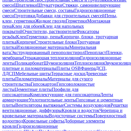
смеси
Шпатлевки
Штукатурки
Стяжки, самонивелирующие
смеси
Строительные смеси, составы
Гидроизоляционные
смеси
Грунтовки
Добавки для строительных смесей
Пены,
клеи, герметики
Жидкие гвозди
Герметики
Монтажная
пена
Клеи для обоев
Клеи для напольных
покрытий
Очистители, растворители
Фиксаторы
резьбы
Клеи
Герметики, пены
Кирпичи, блоки, тротуарная
плитка
Кирпичи
Строительные блоки
Тротуарная
плитка
Изоляционные материалы
Минеральная
вата
Экструдированный пенополистирол
Пенопласт
Пленки,
мембраны
Отражающая теплоизоляция
Гидроизоляционные
ленты
Поликарбонат
Шумоизоляция
Теплоизоляция
Звукоизоляц
плитные и пиломатериалы
Плиты OSB
Фанера
ДСП,
ЛДСП
Мебельные щиты
Террасные доски
Древесные
плиты
Пиломатериалы
Материалы для сухого
строительства
Гипсокартон
Гипсоволокнистые
листы
Цементные плиты
Профили для
гипсокартона
Комплектующие для гипсокартона
Ленты
армирующие
Уплотнительные ленты
Гипсовые и цементные
плиты
Вентиляторы вытяжные
Системы воздуховодов
Решетки
вентиляционные, диффузоры
Кровля и водосток
Черепица и
кровельные материалы
Водосточные системы
Поверхностный
водоотвод
Кровельные софиты
Доборные элементы
кровли
Гидроизоляционные