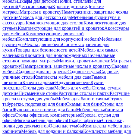
мебель
Шкафы для детской
Полки, стеллажи для
детской
Детские комоды
Кровати детские
Детские
матрасы
Матрасы в кроватку
Наматрасники, защитные чехлы
детские
Мебель для детского сада
Мебельная фурнитура и
аксессуары
Комплектующие для столов
Комплектующие для
стульев
Комплектующие для кроватей и кроваток
Аксессуары
для мебели
Комплектующие для мягкой
мебели
Комплектующие для корпусной мебели
Мебельная
фурнитура
Чехлы для мебели
Системы хранения для
кухни
Товары для безопасности детей
Мебель для самых
маленьких
Кроватки для новорожденных
Пеленальные
столики, комоды, матрасы
Манежи, кровати-манежи
Матрасы в
кроватку
Наматрасники, защитные чехлы в кроватку
Садовая
мебель
Садовые диваны, кресла
Садовые стулья
Садовые,
уличные столы
Комплекты мебели для сада
Гамаки,
шезлонги
Качели садовые
Надувная мебель
Кухни
походные
Столы для сада
Мебель для учебы
Столы, стулья
детские
Письменные столы
Растущие столы и парты
Растущие
кресла и стулья для учебы
Мебель для бани и сауны
Стулья,
табуретки, подставки для бани
Скамьи для бани
Столы для
бани
Журнальные столики для бани
Мебель для кабинета и
офиса
Столы офисные, компьютерные
Кресла, стулья для
офиса
Мягкая мебель для офиса
Шкафы офисные
Стеллажи,
полки для документов
Офисные тумбы
Комплекты мебели для
кабинета
Мебель для лоджии и балкона
Комплекты мебели для