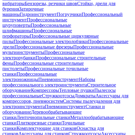
вибраторы
Бензорезы, резчики швов
Стойки, дрели для
бурения
Затирочные
машины
Гидроинструмент
Погрузчики
Профессиональный
инструмент
Профессиональные
шуруповерты
Профессиональные
шлифмашины
Профессиональные
перфораторы
Профессиональные циркулярные
пилы
Профессиональные электролобзики
Профессиональные
дрели
Профессиональные фрезеры
Профессиональные
мультиинструменты
Профессиональные
электрорубанки
Профессиональные строительные
фены
Профессиональные строительные
пистолеты
Профессиональные точильные
станки
Профессиональные
электроножницы
Пневмоинструмент
Наборы
профессионального электроинструмента
Строительное
оборудование
Компрессоры
Тепловые пушки
Пылесосы
профессиональные
Стружкоотсосы
Домкраты
Аксессуары для
компрессоров, пневмосистем
Системы пылеудаления для
электроинструмента
Пневмоинструмент
Станки и
оборудование
Деревообрабатывающие
станки
Ленточнопильные станки
Металлообрабатывающие
станки
Плиткорезные станки
Точильные
станки
Комплектующие для станков
Оснастка для
станков
Аксессуары для станков
Стружкоотсосы
Аксессуары