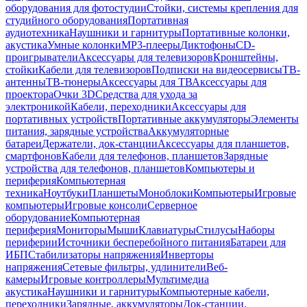
оборудования для фотостудии
Стойки, системы крепления для
студийного оборудования
Портативная
аудиотехника
Наушники и гарнитуры
Портативные колонки,
акустика
Умные колонки
MP3-плееры
Диктофоны
CD-
проигрыватели
Аксессуары для телевизоров
Кронштейны,
стойки
Кабели для телевизоров
Подписки на видеосервисы
ТВ-
антенны
ТВ-тюнеры
Аксессуары для ТВ
Аксессуары для
проектора
Очки 3D
Средства для ухода за
электроникой
Кабели, переходники
Аксессуары для
портативных устройств
Портативные аккумуляторы
Элементы
питания, зарядные устройства
Аккумуляторные
батареи
Держатели, док-станции
Аксессуары для планшетов,
смартфонов
Кабели для телефонов, планшетов
Зарядные
устройства для телефонов, планшетов
Компьютеры и
периферия
Компьютерная
техника
Ноутбуки
Планшеты
Моноблоки
Компьютеры
Игровые
компьютеры
Игровые консоли
Серверное
оборудование
Компьютерная
периферия
Мониторы
Мыши
Клавиатуры
Стилусы
Наборы
периферии
Источники бесперебойного питания
Батареи для
ИБП
Стабилизаторы напряжения
Инверторы
напряжения
Сетевые фильтры, удлинители
Веб-
камеры
Игровые контроллеры
Мультимедиа
акустика
Наушники и гарнитуры
Компьютерные кабели,
переходники
Зарядные, аккумуляторы
Док-станции,