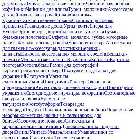
для уборки
Турки, заварочные чайники
Чайники заварочные,
кофейники
Чайники для плиты
Турки, молочники
Аксессуары
для чайников, электрочайников
Фильтры-
кувшины
Хозяйственные товары
Сушилки для белья,
прищепки
Гладильные доски
Урны, контейнеры для
мусора
Органайзеры, корзины, ящики
Туалетная бумага,
бумажные полотенца
Салфетки, мочалки, губки, мусорные
пакеты
Фольга, пленка, пакеты
Упаковочная тара
Аксессуары
для глажения
Аксессуары для стирки
Веревки,
шпагаты
Емкости, дозаторы для моющих средств
Вешалки-
плечики
Мешки хозяйственные
Сувениры
Копилки
Картины,
постеры
Фотоальбомы
Рамки для фотографий,
картин
Предметы интерьера
Шкатулки, подставки для
украшений
Статуэтки
Магниты
сувенирные
Иконы
Праздничный декор
Товары для
праздника
Елки
Аксессуары для елей новогодних
Новогодние
украшения
Светодиодные гирлянды, декорации
Светодиодные
фигуры, игрушки
Временные
татуировки
Фотобутафория
Товары для
маскарада
Подарки
Подарки, подарочные наборы
Подарочные
наборы косметики для лица и тела
Наборы для
бритья
Оформление подарков
Сантехника и
водоснабжение
Сантехника
Душевые кабины, поддоны,
двери
Ванны
Унитазы
Умывальники
Умывальники со
смесителями
Смесители
Душевые панели,