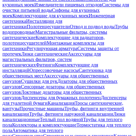
кухонных моек
Измельчители пищевых отходов
Системы для
очистки питьевой воды
Сифоны для кухонных
моек
Комплектующие для кухонных моек
Инженерная
сантехника
Инсталляции для
сантехники
Полотенцесушители
Отвод и подвод воды
Трубы
водопроводные
Магистральные фильтры, системы
сантехнические
Комплектующие для радиаторов,
полотенцесушителей
Монтажные комплекты для
сантехники
Регулирующая арматура
Системы защиты от
протечек
Люки сантехнические
Аксессуары для
магистральных фильтров, систем
сантехнических
Фитинги
Комплектующие для
инсталляций
Опрессовочные насосы
Сантехника для
общественных мест
Аксессуары для общественных
санузлов
Сушилки для рук
Дозаторы для общественных
санузлов
Сенсорные дозаторы для общественных
санузлов
Локтевые дозаторы для общественных
санузлов
Диспенсеры для бумажных полотенец
Диспенсеры
для туалетной бумаги
Канализация
Тросы сантехнические,
вантузы
Прочистные машины
Трубы, фитинги внутренней
канализации
Трубы, фитинги наружной канализации
Люки
канализационные
Теплый пол водяной
Трубы для теплого
пола
Коллекторы и комплектующие
Термостатика для теплого
пола
Автоматика для теплого
пола
Строительство
Строительные смеси и грунтовки
Клеевые