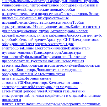
анкеры
Карабины
Фиксаторы арматуры
Шплинты
Пружины
универсальные
Электромонтажное оборудование
Розетки и
выключатели
Электрические звонки
Коробки
распределительные и подрозетники
Электропатроны
Вилки,
штепсели
Заземление
Электромонтажные
изделия
Клеммы
Средства диэлектрические
Трубки
термоусаживаемые
Изолирующие зажимы
Кабель и системы
для прокладки
Короба, трубы, металлорукав
Силовой
кабель
Наконечники, гильзы кабельные
Аксессуары для труб,
коробов
Кабельный крепеж
Арматура СИП
Электрощитовое
оборудование
Электрощиты
Аксессуары для
электрощита
Шины электротехнические
Выключатели
путевые, концевые
Трансформаторы
Аппаратура
управления
Рубильники
Предохранители
Частотные
преобразователи
Пускатели магнитные
Модульная
автоматика
Выключатели автоматические
Реле
Выключатели
нагрузки
Контакторы
Дополнительное модульное
оборудование
УЗИП
Автоматика пуска
двигателя
Дифференциальные
автоматы
УЗО
Конденсаторы
Комплексная защита
электродвигателей
Аксессуары для модульной
автоматики
Приборы учета
Счетчики газа
Счетчики
электроэнергии
Счетчики воды
Ремонт и отделка
Напольные
покрытия и
плитка
Плитка
Ламинат
Линолеум
Керамогранит
Спортивные