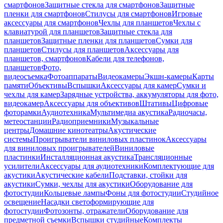
смартфонов
Защитные стекла для смартфонов
Защитные
пленки для смартфонов
Стилусы для смартфонов
Игровые
аксессуары для смартфонов
Чехлы для планшетов
Чехлы с
клавиатурой для планшетов
Защитные стекла для
планшетов
Защитные пленки для планшетов
Сумки для
планшетов
Стилусы для планшетов
Аксессуары для
планшетов, смартфонов
Кабели для телефонов,
планшетов
Фото,
видеосъемка
Фотоаппараты
Видеокамеры
Экшн-камеры
Карты
памяти
Объективы
Вспышки
Аксессуары для камер
Сумки и
чехлы для камер
Зарядные устройства, аккумуляторы для фото,
видеокамер
Аксессуары для объективов
Штативы
Цифровые
фоторамки
Аудиотехника
Мультимедиа акустика
Радиочасы,
метеостанции
Радиоприемники
Музыкальные
центры
Домашние кинотеатры
Акустические
системы
Проигрыватели виниловых пластинок
Аксессуары
для виниловых проигрывателей
Виниловые
пластинки
Инсталляционная акустика
Трансляционные
усилители
Аксессуары для аудиотехники
Комплектующие для
акустики
Акустические кабели
Подставки, стойки для
акустики
Сумки, чехлы для акустики
Оборудование для
фотостудии
Кольцевые лампы
Фоны для фотостудии
Студийное
освещение
Насадки светоформирующие для
фотостудии
Фотозонты, отражатели
Оборудование для
предметной съемки
Вспышки студийные
Комплекты