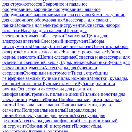
для стружкоотсосов
Сварочное и паяльное
оборудование
Сварочное оборудование
Паяльное
оборудование
Сварочные маски, аксессуары
Комплектующие
для сварочного оборудования
Аксессуары для сварки,
пайки
Оснастка для электроинструмента
Оснастка, наборы
оснастки
Насадки для граверов
Щетки для
электроинструмента
Развертки
Пуансоны
Щетки для
электродвигателей
Слесарный инструмент
Наборы
инструментов
Головки, биты
Гаечные ключи
Отвертки, наборы
отверток
Ножницы слесарные
Клещи строительные
Зубила,
керны, выколотки
Щетки слесарные
Оснастка и аксессуары для
бурения и сверления
Сверла, буры, зенкеры
Коронки
Зубила для
электроинструмента
Аксессуары для бурения и
сверления
Столярный инструмент
Тиски, струбцины,
гейферные зажимы
Ручные пилы, ножовки
Молотки, кувалды,
киянки
Напильники
Ручные стамески
Рубанки, рашпили
ручные
Оснастка и аксессуары для резания и
шлифования
Отрезные, пильные диски
Пильные полотна для
электроинструмента
Фрезы
Шлифовальные диски, насадки,
листы
Шлифовальные чашки
Точильные камни, круги,
сегменты
Полировальные валы
Направляющие
шины
Комплектующие для резания
Аксессуары для
резания
Аксессуары для шлифования
Электромонтажный
инструмент
Обжимной инструмент
Плоскогубцы,
круглогубцы
Кусачки, болторезы,