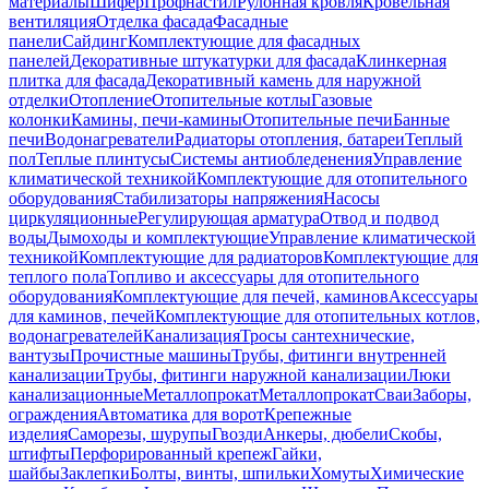
материалы
Шифер
Профнастил
Рулонная кровля
Кровельная
вентиляция
Отделка фасада
Фасадные
панели
Сайдинг
Комплектующие для фасадных
панелей
Декоративные штукатурки для фасада
Клинкерная
плитка для фасада
Декоративный камень для наружной
отделки
Отопление
Отопительные котлы
Газовые
колонки
Камины, печи-камины
Отопительные печи
Банные
печи
Водонагреватели
Радиаторы отопления, батареи
Теплый
пол
Теплые плинтусы
Системы антиобледенения
Управление
климатической техникой
Комплектующие для отопительного
оборудования
Стабилизаторы напряжения
Насосы
циркуляционные
Регулирующая арматура
Отвод и подвод
воды
Дымоходы и комплектующие
Управление климатической
техникой
Комплектующие для радиаторов
Комплектующие для
теплого пола
Топливо и аксессуары для отопительного
оборудования
Комплектующие для печей, каминов
Аксессуары
для каминов, печей
Комплектующие для отопительных котлов,
водонагревателей
Канализация
Тросы сантехнические,
вантузы
Прочистные машины
Трубы, фитинги внутренней
канализации
Трубы, фитинги наружной канализации
Люки
канализационные
Металлопрокат
Металлопрокат
Сваи
Заборы,
ограждения
Автоматика для ворот
Крепежные
изделия
Саморезы, шурупы
Гвозди
Анкеры, дюбели
Скобы,
штифты
Перфорированный крепеж
Гайки,
шайбы
Заклепки
Болты, винты, шпильки
Хомуты
Химические