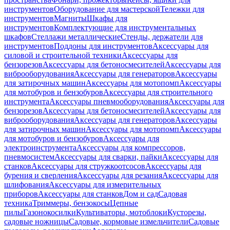
инструментов
Оборудование для мастерской
Тележки для
инструментов
Магниты
Шкафы для
инструментов
Комплектующие для инструментальных
шкафов
Стеллажи металлические
Стенды, держатели для
инструментов
Поддоны для инструментов
Аксессуары для
силовой и строительной техники
Аксессуары для
бензорезов
Аксессуары для бетоносмесителей
Аксессуары для
виброоборудования
Аксессуары для генераторов
Аксессуары
для затирочных машин
Аксессуары для мотопомп
Аксессуары
для мотобуров и бензобуров
Аксессуары для строительного
инструмента
Аксессуары пневмооборудования
Аксессуары для
бензорезов
Аксессуары для бетоносмесителей
Аксессуары для
виброоборудования
Аксессуары для генераторов
Аксессуары
для затирочных машин
Аксессуары для мотопомп
Аксессуары
для мотобуров и бензобуров
Аксессуары для
электроинструмента
Аксессуары для компрессоров,
пневмосистем
Аксессуары для сварки, пайки
Аксессуары для
станков
Аксессуары для стружкоотсосов
Аксессуары для
бурения и сверления
Аксессуары для резания
Аксессуары для
шлифования
Аксессуары для измерительных
приборов
Аксессуары для станков
Дом и сад
Садовая
техника
Триммеры, бензокосы
Цепные
пилы
Газонокосилки
Культиваторы, мотоблоки
Кусторезы,
садовые ножницы
Садовые, кормовые измельчители
Садовые