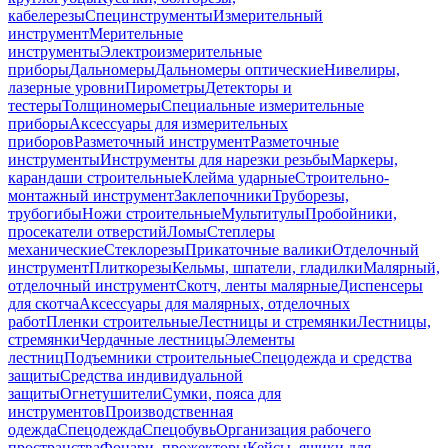
кабелерезы
Специнструменты
Измерительный
инструмент
Мерительные
инструменты
Электроизмерительные
приборы
Дальномеры
Дальномеры оптические
Нивелиры,
лазерные уровни
Пирометры
Детекторы и
тестеры
Толщиномеры
Специальные измерительные
приборы
Аксессуары для измерительных
приборов
Разметочный инструмент
Разметочные
инструменты
Инструменты для нарезки резьбы
Маркеры,
карандаши строительные
Клейма ударные
Строительно-
монтажный инструмент
Заклепочники
Труборезы,
трубогибы
Ножи строительные
Мультитулы
Пробойники,
просекатели отверстий
Ломы
Степлеры
механические
Стеклорезы
Прикаточные валики
Отделочный
инструмент
Плиткорезы
Кельмы, шпатели, гладилки
Малярный,
отделочный инструмент
Скотч, ленты малярные
Диспенсеры
для скотча
Аксессуары для малярных, отделочных
работ
Пленки строительные
Лестницы и стремянки
Лестницы,
стремянки
Чердачные лестницы
Элементы
лестниц
Подъемники строительные
Спецодежда и средства
защиты
Средства индивидуальной
защиты
Огнетушители
Сумки, пояса для
инструментов
Производственная
одежда
Спецодежда
Спецобувь
Организация рабочего
пространства
Фонари, прожекторы
Кейсы, ящики для