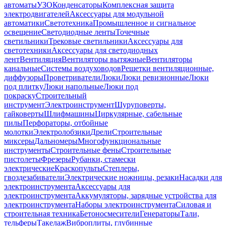
автоматы
УЗО
Конденсаторы
Комплексная защита
электродвигателей
Аксессуары для модульной
автоматики
Светотехника
Промышленное и сигнальное
освещение
Светодиодные ленты
Точечные
светильники
Трековые светильники
Аксессуары для
светотехники
Аксессуары для светодиодных
лент
Вентиляция
Вентиляторы вытяжные
Вентиляторы
канальные
Системы воздуховодов
Решетки вентиляционные,
диффузоры
Проветриватели
Люки
Люки ревизионные
Люки
под плитку
Люки напольные
Люки под
покраску
Строительный
инструмент
Электроинструмент
Шуруповерты,
гайковерты
Шлифмашины
Циркулярные, сабельные
пилы
Перфораторы, отбойные
молотки
Электролобзики
Дрели
Строительные
миксеры
Дальномеры
Многофункциональные
инструменты
Строительные фены
Строительные
пистолеты
Фрезеры
Рубанки, стамески
электрические
Краскопульты
Степлеры,
гвоздезабиватели
Электрические ножницы, резаки
Насадки для
электроинструмента
Аксессуары для
электроинструмента
Аккумуляторы, зарядные устройства для
электроинструмента
Наборы электроинструмента
Силовая и
строительная техника
Бетоносмесители
Генераторы
Тали,
тельферы
Такелаж
Виброплиты, глубинные