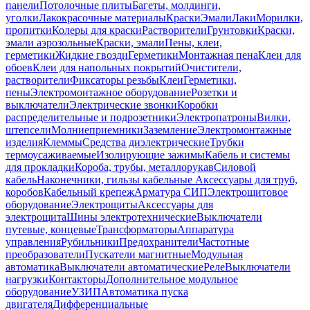
панели
Потолочные плиты
Багеты, молдинги,
уголки
Лакокрасочные материалы
Краски
Эмали
Лаки
Морилки,
пропитки
Колеры для краски
Растворители
Грунтовки
Краски,
эмали аэрозольные
Краски, эмали
Пены, клеи,
герметики
Жидкие гвозди
Герметики
Монтажная пена
Клеи для
обоев
Клеи для напольных покрытий
Очистители,
растворители
Фиксаторы резьбы
Клеи
Герметики,
пены
Электромонтажное оборудование
Розетки и
выключатели
Электрические звонки
Коробки
распределительные и подрозетники
Электропатроны
Вилки,
штепсели
Молниеприемники
Заземление
Электромонтажные
изделия
Клеммы
Средства диэлектрические
Трубки
термоусаживаемые
Изолирующие зажимы
Кабель и системы
для прокладки
Короба, трубы, металлорукав
Силовой
кабель
Наконечники, гильзы кабельные
Аксессуары для труб,
коробов
Кабельный крепеж
Арматура СИП
Электрощитовое
оборудование
Электрощиты
Аксессуары для
электрощита
Шины электротехнические
Выключатели
путевые, концевые
Трансформаторы
Аппаратура
управления
Рубильники
Предохранители
Частотные
преобразователи
Пускатели магнитные
Модульная
автоматика
Выключатели автоматические
Реле
Выключатели
нагрузки
Контакторы
Дополнительное модульное
оборудование
УЗИП
Автоматика пуска
двигателя
Дифференциальные