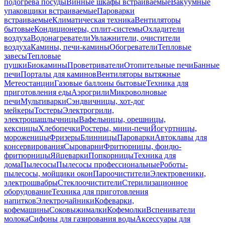
подогрева посуды
Винные шкафы встраиваемые
Вакуумные
упаковщики встраиваемые
Пароварки
встраиваемые
Климатическая техника
Вентиляторы
бытовые
Кондиционеры, сплит-системы
Охладители
воздуха
Водонагреватели
Увлажнители, очистители
воздуха
Камины, печи-камины
Обогреватели
Тепловые
завесы
Тепловые
пушки
Биокамины
Проветриватели
Отопительные печи
Банные
печи
Порталы для каминов
Вентиляторы вытяжные
Метеостанции
Газовые баллоны бытовые
Техника для
приготовления еды
Аэрогрили
Микроволновые
печи
Мультиварки
Сэндвичницы, хот-дог
мейкеры
Тостеры
Электрогрили,
электрошашлычницы
Вафельницы, орешницы,
кексницы
Хлебопечки
Ростеры, мини-печи
Йогуртницы,
мороженицы
Фризеры
Блинницы
Пароварки
Автоклавы для
консервирования
Сыроварни
Фритюрницы, фондю-
фритюрницы
Яйцеварки
Попкорницы
Техника для
дома
Пылесосы
Пылесосы профессиональные
Роботы-
пылесосы, мойщики окон
Пароочистители
Электровеники,
электрошвабры
Стеклоочистители
Стерилизационное
оборудование
Техника для приготовления
напитков
Электрочайники
Кофеварки,
кофемашины
Соковыжималки
Кофемолки
Вспениватели
молока
Сифоны для газирования воды
Аксессуары для