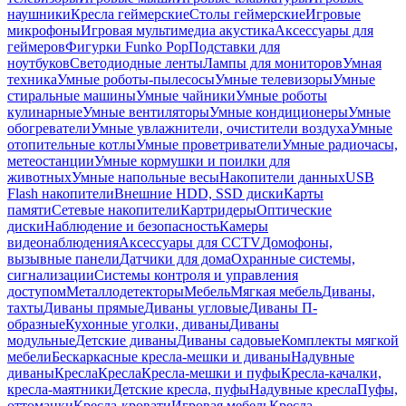
наушники
Кресла геймерские
Столы геймерские
Игровые
микрофоны
Игровая мультимедиа акустика
Аксессуары для
геймеров
Фигурки Funko Pop
Подставки для
ноутбуков
Светодиодные ленты
Лампы для мониторов
Умная
техника
Умные роботы-пылесосы
Умные телевизоры
Умные
стиральные машины
Умные чайники
Умные роботы
кулинарные
Умные вентиляторы
Умные кондиционеры
Умные
обогреватели
Умные увлажнители, очистители воздуха
Умные
отопительные котлы
Умные проветриватели
Умные радиочасы,
метеостанции
Умные кормушки и поилки для
животных
Умные напольные весы
Накопители данных
USB
Flash накопители
Внешние HDD, SSD диски
Карты
памяти
Сетевые накопители
Картридеры
Оптические
диски
Наблюдение и безопасность
Камеры
видеонаблюдения
Аксессуары для CCTV
Домофоны,
вызывные панели
Датчики для дома
Охранные системы,
сигнализации
Системы контроля и управления
доступом
Металлодетекторы
Мебель
Мягкая мебель
Диваны,
тахты
Диваны прямые
Диваны угловые
Диваны П-
образные
Кухонные уголки, диваны
Диваны
модульные
Детские диваны
Диваны садовые
Комплекты мягкой
мебели
Бескаркасные кресла-мешки и диваны
Надувные
диваны
Кресла
Кресла
Кресла-мешки и пуфы
Кресла-качалки,
кресла-маятники
Детские кресла, пуфы
Надувные кресла
Пуфы,
оттоманки
Кресла-кровати
Игровая мебель
Кресла