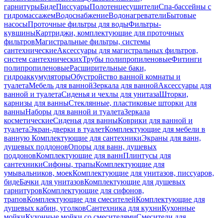
гарнитуры
Биде
Писсуары
Полотенцесушители
Спа-бассейны с
гидромассажем
Водоснабжение
Водонагреватели
Бытовые
насосы
Проточные фильтры для воды
Фильтры-
кувшины
Картриджи, комплектующие для проточных
фильтров
Магистральные фильтры, системы
сантехнические
Аксессуары для магистральных фильтров,
систем сантехнических
Трубы полипропиленовые
Фитинги
полипропиленовые
Расширительные баки,
гидроаккумуляторы
Обустройство ванной комнаты и
туалета
Мебель для ванной
Зеркала для ванной
Аксессуары для
ванной и туалета
Сиденья и чехлы для унитаза
Шторки,
карнизы для ванны
Стеклянные, пластиковые шторки для
ванны
Наборы для ванной и туалета
Зеркала
косметические
Сиденья для ванны
Коврики для ванной и
туалета
Экран-дверки в туалет
Комплектующие для мебели в
ванную
Комплектующие для сантехники
Экраны для ванн,
душевых поддонов
Опоры для ванн, душевых
поддонов
Комплектующие для ванн
Плинтусы для
сантехники
Сифоны, трапы
Комплектующие для
умывальников, моек
Комплектующие для унитазов, писсуаров,
биде
Бачки для унитазов
Комплектующие для душевых
гарнитуров
Комплектующие для сифонов,
трапов
Комплектующие для смесителей
Комплектующие для
душевых кабин, уголков
Сантехника для кухни
Кухонные
мойки
Кухонные мойки со смесителями
Смесители для