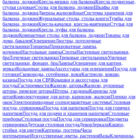
балкона, лоджии
Кресла-мешки для балкона
Кресла подвесные,
стулья садовые
Столы для балкона, лоджии
Шкафы для
балкона, лоджии
Дверцы жалюзийные
Системы хранения для
балкона, лоджии
Журнальные столы, столы-книги
Тумбы для
балкона, лоджии
Кресла-качалки, кресла-маятники
Стулья для
балкона, лоджии
Кресла, пуфы для балкона,
лоджии
Компактные столы для балкона, лоджии
Товары для
дома, бакалея
Освещение
Люстры, потолочные
светильники
Торшеры
Прикроватные лампы,
ночники
Настольные лампы
Споты
Настенные светильники,
бра
Точечные светильники
Трековые светильники
Уличные
светильники, фонари, бра
Лампы
Освещение для картин,
зеркал
Кольцевые лампы
Аксессуары для освещения
Посуда для
готовки
Сковороды, сотейники, воки
Кастрюли, ковши,
казаны
Посуда для СВЧ
Крышки и аксессуары для
посуды
Гастроемкости
Жалюзи, шторы
Жалюзи, рулонные
шторы, римские шторы
Шторы, гардины
Карнизы для
штор
Комплектующие для штор, карнизов, жалюзи
Пленки для
окон
Электроприводные солнцезащитные системы
Столовая
посуда, сервировка
Посуда для напитков
Посуда для горячих
напитков
Посуда для подачи и хранения напитков
Столовые
приборы
Столовая посуда
Посуда для сервировки
Предметы
сервировки
Детская столовая посуда
Декор
Зеркала
Кашпо,
стойки для цветов
Картины, постеры
Часы
интерьерные
Искусственные цветы, растения
Вазы
Ключницы,