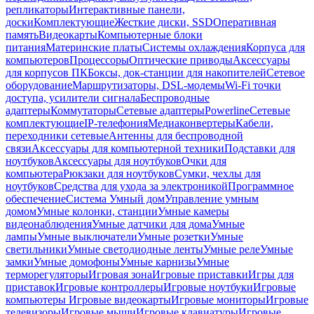
репликаторы
Интерактивные панели,
доски
Комплектующие
Жесткие диски, SSD
Оперативная
память
Видеокарты
Компьютерные блоки
питания
Материнские платы
Системы охлаждения
Корпуса для
компьютеров
Процессоры
Оптические приводы
Аксессуары
для корпусов ПК
Боксы, док-станции для накопителей
Сетевое
оборудование
Маршрутизаторы, DSL-модемы
Wi-Fi точки
доступа, усилители сигнала
Беспроводные
адаптеры
Коммутаторы
Сетевые адаптеры
Powerline
Сетевые
комплектующие
IP-телефония
Медиаконвертеры
Кабели,
переходники сетевые
Антенны для беспроводной
связи
Аксессуары для компьютерной техники
Подставки для
ноутбуков
Аксессуары для ноутбуков
Очки для
компьютера
Рюкзаки для ноутбуков
Сумки, чехлы для
ноутбуков
Средства для ухода за электроникой
Программное
обеспечение
Система Умный дом
Управление умным
домом
Умные колонки, станции
Умные камеры
видеонаблюдения
Умные датчики для дома
Умные
лампы
Умные выключатели
Умные розетки
Умные
светильники
Умные светодиодные ленты
Умные реле
Умные
замки
Умные домофоны
Умные карнизы
Умные
терморегуляторы
Игровая зона
Игровые приставки
Игры для
приставок
Игровые контроллеры
Игровые ноутбуки
Игровые
компьютеры
Игровые видеокарты
Игровые мониторы
Игровые
телевизоры
Игровые мыши
Игровые клавиатуры
Игровые