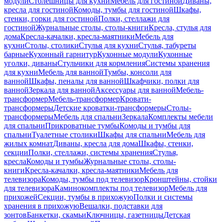
модули
Столешницы для кухни
Мебель для гостиной
Диваны,
кресла для гостиной
Комоды, тумбы для гостиной
Шкафы,
стенки, горки для гостиной
Полки, стеллажи для
гостиной
Журнальные столы, столы-книги
Кресла, стулья для
дома
Кресла-качалки, кресла-маятники
Мебель для
кухни
Столы, столики
Стулья для кухни
Стулья, табуреты
барные
Кухонный гарнитур
Кухонные модули
Кухонные
уголки, диваны
Стульчики для кормления
Системы хранения
для кухни
Мебель для ванной
Тумбы, консоли для
ванной
Шкафы, пеналы для ванной
Шкафчики, полки для
ванной
Зеркала для ванной
Аксессуары для ванной
Мебель-
трансформер
Мебель-трансформер
Кровати-
трансформеры
Детские кроватки-трансформеры
Столы-
трансформеры
Мебель для спальни
Зеркала
Комплекты мебели
для спальни
Прикроватные тумбы
Комоды и тумбы для
спальни
Туалетные столики
Шкафы для спальни
Мебель для
жилых комнат
Диваны, кресла для дома
Шкафы, стенки,
секции
Полки, стеллажи, системы хранения
Стулья,
кресла
Комоды и тумбы
Журнальные столы, столы-
книги
Кресла-качалки, кресла-маятники
Мебель для
телевизора
Комоды, тумбы под телевизор
Кронштейны, стойки
для телевизора
Каминокомплекты под телевизор
Мебель для
прихожей
Секции, тумбы в прихожую
Полки и системы
хранения в прихожую
Вешалки, подставки для
зонтов
Банкетки, скамьи
Ключницы, газетницы
Детская