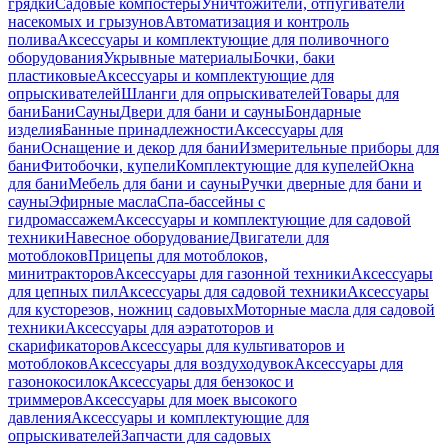
грядки
Садовые компостеры
Уничтожители, отпугиватели
насекомых и грызунов
Автоматизация и контроль
полива
Аксессуары и комплектующие для поливочного
оборудования
Укрывные материалы
Бочки, баки
пластиковые
Аксессуары и комплектующие для
опрыскивателей
Шланги для опрыскивателей
Товары для
бани
Бани
Сауны
Двери для бани и сауны
Бондарные
изделия
Банные принадлежности
Аксессуары для
бани
Оснащение и декор для бани
Измерительные приборы для
бани
Фитобочки, купели
Комплектующие для купелей
Окна
для бани
Мебель для бани и сауны
Ручки дверные для бани и
сауны
Эфирные масла
Спа-бассейны с
гидромассажем
Аксессуары и комплектующие для садовой
техники
Навесное оборудование
Двигатели для
мотоблоков
Прицепы для мотоблоков,
минитракторов
Аксессуары для газонной техники
Аксессуары
для цепных пил
Аксессуары для садовой техники
Аксессуары
для кусторезов, ножниц садовых
Моторные масла для садовой
техники
Аксессуары для аэратоторов и
скарификаторов
Аксессуары для культиваторов и
мотоблоков
Аксессуары для воздуходувок
Аксессуары для
газонокосилок
Аксессуары для бензокос и
триммеров
Аксессуары для моек высокого
давления
Аксессуары и комплектующие для
опрыскивателей
Запчасти для садовых