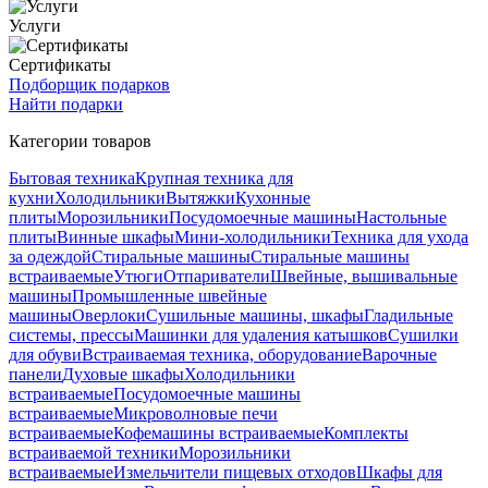
Услуги
Сертификаты
Подборщик подарков
Найти подарки
Категории товаров
Бытовая техника
Крупная техника для
кухни
Холодильники
Вытяжки
Кухонные
плиты
Морозильники
Посудомоечные машины
Настольные
плиты
Винные шкафы
Мини-холодильники
Техника для ухода
за одеждой
Стиральные машины
Стиральные машины
встраиваемые
Утюги
Отпариватели
Швейные, вышивальные
машины
Промышленные швейные
машины
Оверлоки
Сушильные машины, шкафы
Гладильные
системы, прессы
Машинки для удаления катышков
Сушилки
для обуви
Встраиваемая техника, оборудование
Варочные
панели
Духовые шкафы
Холодильники
встраиваемые
Посудомоечные машины
встраиваемые
Микроволновые печи
встраиваемые
Кофемашины встраиваемые
Комплекты
встраиваемой техники
Морозильники
встраиваемые
Измельчители пищевых отходов
Шкафы для