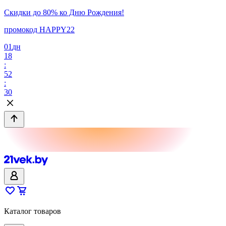
Скидки до 80% ко Дню Рождения!
промокод HAPPY22
01
дн
18
:
52
:
30
Каталог товаров