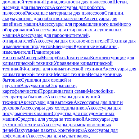
домашней техники
Принадлежности для пылесосов
Щетки,
насадки для пылесосов
Аксессуары для роботов-
пылесосов
Расходные материалы для пылесосов
Станции,
аккумуляторы для роботов-пылесосов
Аксессуары для
швейных машин
Аксессуары для промышленного швейного
оборудования
Аксессуары для стиральных и сушильных
машин
Аксессуары для пароочистителей,
отпаривателей
Аксессуары для стеклоочистителей
Техника для
измельчения продуктов
Блендеры
Кухонные комбайны,
измельчители
Планетарные
миксеры
Миксеры
Мясорубки
Ломтерезки
Комплектующие для
климатической техники
Управление климатической
техникой
Фильтры для климатической техники
Аксессуары для
климатической техники
Мелкая техника
Весы кухонные,
бытовые
Сушилки для овощей и
фруктов
Вакууматоры
Открывалки,
картофелечистки
Проращиватели семян
Маслобойки,
сепараторы бытовые
Аксессуары для крупной
техники
Аксессуары для вытяжек
Аксессуары для плит и
духовок
Аксессуары для холодильников
Аксессуары для
посудомоечных машин
Средства для посудомоечных
машин
Средства для ухода за техникой
Аксессуары для
кухонной техники
Аксессуары для микроволновых
печей
Вакуумные пакеты, контейнеры
Аксессуары для
кофемашин
Аксессуары для мультиварок,