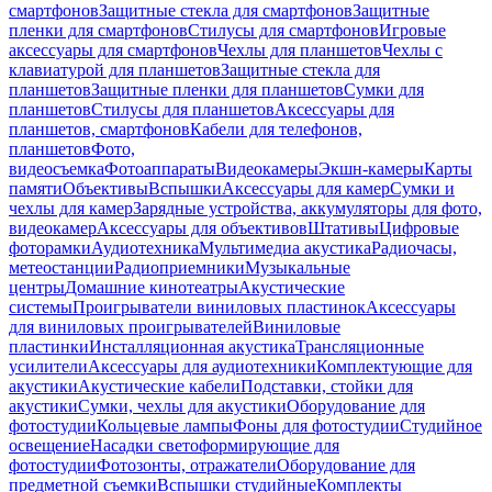
смартфонов
Защитные стекла для смартфонов
Защитные
пленки для смартфонов
Стилусы для смартфонов
Игровые
аксессуары для смартфонов
Чехлы для планшетов
Чехлы с
клавиатурой для планшетов
Защитные стекла для
планшетов
Защитные пленки для планшетов
Сумки для
планшетов
Стилусы для планшетов
Аксессуары для
планшетов, смартфонов
Кабели для телефонов,
планшетов
Фото,
видеосъемка
Фотоаппараты
Видеокамеры
Экшн-камеры
Карты
памяти
Объективы
Вспышки
Аксессуары для камер
Сумки и
чехлы для камер
Зарядные устройства, аккумуляторы для фото,
видеокамер
Аксессуары для объективов
Штативы
Цифровые
фоторамки
Аудиотехника
Мультимедиа акустика
Радиочасы,
метеостанции
Радиоприемники
Музыкальные
центры
Домашние кинотеатры
Акустические
системы
Проигрыватели виниловых пластинок
Аксессуары
для виниловых проигрывателей
Виниловые
пластинки
Инсталляционная акустика
Трансляционные
усилители
Аксессуары для аудиотехники
Комплектующие для
акустики
Акустические кабели
Подставки, стойки для
акустики
Сумки, чехлы для акустики
Оборудование для
фотостудии
Кольцевые лампы
Фоны для фотостудии
Студийное
освещение
Насадки светоформирующие для
фотостудии
Фотозонты, отражатели
Оборудование для
предметной съемки
Вспышки студийные
Комплекты