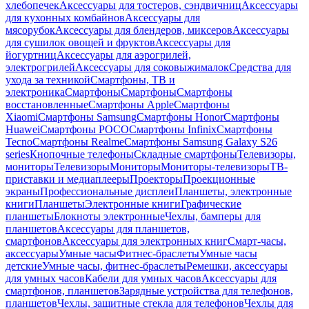
хлебопечек
Аксессуары для тостеров, сэндвичниц
Аксессуары
для кухонных комбайнов
Аксессуары для
мясорубок
Аксессуары для блендеров, миксеров
Аксессуары
для сушилок овощей и фруктов
Аксессуары для
йогуртниц
Аксессуары для аэрогрилей,
электрогрилей
Аксессуары для соковыжималок
Средства для
ухода за техникой
Смартфоны, ТВ и
электроника
Смартфоны
Смартфоны
Смартфоны
восстановленные
Смартфоны Apple
Смартфоны
Xiaomi
Смартфоны Samsung
Смартфоны Honor
Смартфоны
Huawei
Смартфоны POCO
Смартфоны Infinix
Смартфоны
Tecno
Смартфоны Realme
Смартфоны Samsung Galaxy S26
series
Кнопочные телефоны
Складные смартфоны
Телевизоры,
мониторы
Телевизоры
Мониторы
Мониторы-телевизоры
ТВ-
приставки и медиаплееры
Проекторы
Проекционные
экраны
Профессиональные дисплеи
Планшеты, электронные
книги
Планшеты
Электронные книги
Графические
планшеты
Блокноты электронные
Чехлы, бамперы для
планшетов
Аксессуары для планшетов,
смартфонов
Аксессуары для электронных книг
Смарт-часы,
аксессуары
Умные часы
Фитнес-браслеты
Умные часы
детские
Умные часы, фитнес-браслеты
Ремешки, аксессуары
для умных часов
Кабели для умных часов
Аксессуары для
смартфонов, планшетов
Зарядные устройства для телефонов,
планшетов
Чехлы, защитные стекла для телефонов
Чехлы для