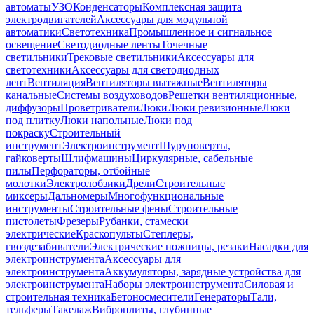
автоматы
УЗО
Конденсаторы
Комплексная защита
электродвигателей
Аксессуары для модульной
автоматики
Светотехника
Промышленное и сигнальное
освещение
Светодиодные ленты
Точечные
светильники
Трековые светильники
Аксессуары для
светотехники
Аксессуары для светодиодных
лент
Вентиляция
Вентиляторы вытяжные
Вентиляторы
канальные
Системы воздуховодов
Решетки вентиляционные,
диффузоры
Проветриватели
Люки
Люки ревизионные
Люки
под плитку
Люки напольные
Люки под
покраску
Строительный
инструмент
Электроинструмент
Шуруповерты,
гайковерты
Шлифмашины
Циркулярные, сабельные
пилы
Перфораторы, отбойные
молотки
Электролобзики
Дрели
Строительные
миксеры
Дальномеры
Многофункциональные
инструменты
Строительные фены
Строительные
пистолеты
Фрезеры
Рубанки, стамески
электрические
Краскопульты
Степлеры,
гвоздезабиватели
Электрические ножницы, резаки
Насадки для
электроинструмента
Аксессуары для
электроинструмента
Аккумуляторы, зарядные устройства для
электроинструмента
Наборы электроинструмента
Силовая и
строительная техника
Бетоносмесители
Генераторы
Тали,
тельферы
Такелаж
Виброплиты, глубинные