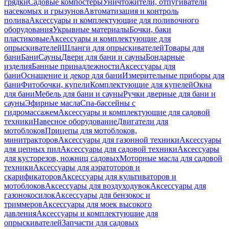
грядки
Садовые компостеры
Уничтожители, отпугиватели
насекомых и грызунов
Автоматизация и контроль
полива
Аксессуары и комплектующие для поливочного
оборудования
Укрывные материалы
Бочки, баки
пластиковые
Аксессуары и комплектующие для
опрыскивателей
Шланги для опрыскивателей
Товары для
бани
Бани
Сауны
Двери для бани и сауны
Бондарные
изделия
Банные принадлежности
Аксессуары для
бани
Оснащение и декор для бани
Измерительные приборы для
бани
Фитобочки, купели
Комплектующие для купелей
Окна
для бани
Мебель для бани и сауны
Ручки дверные для бани и
сауны
Эфирные масла
Спа-бассейны с
гидромассажем
Аксессуары и комплектующие для садовой
техники
Навесное оборудование
Двигатели для
мотоблоков
Прицепы для мотоблоков,
минитракторов
Аксессуары для газонной техники
Аксессуары
для цепных пил
Аксессуары для садовой техники
Аксессуары
для кусторезов, ножниц садовых
Моторные масла для садовой
техники
Аксессуары для аэратоторов и
скарификаторов
Аксессуары для культиваторов и
мотоблоков
Аксессуары для воздуходувок
Аксессуары для
газонокосилок
Аксессуары для бензокос и
триммеров
Аксессуары для моек высокого
давления
Аксессуары и комплектующие для
опрыскивателей
Запчасти для садовых