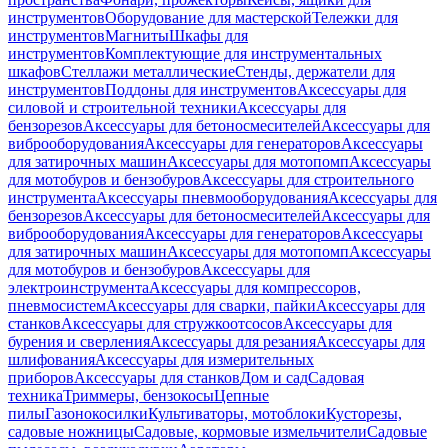
инструментов
Оборудование для мастерской
Тележки для
инструментов
Магниты
Шкафы для
инструментов
Комплектующие для инструментальных
шкафов
Стеллажи металлические
Стенды, держатели для
инструментов
Поддоны для инструментов
Аксессуары для
силовой и строительной техники
Аксессуары для
бензорезов
Аксессуары для бетоносмесителей
Аксессуары для
виброоборудования
Аксессуары для генераторов
Аксессуары
для затирочных машин
Аксессуары для мотопомп
Аксессуары
для мотобуров и бензобуров
Аксессуары для строительного
инструмента
Аксессуары пневмооборудования
Аксессуары для
бензорезов
Аксессуары для бетоносмесителей
Аксессуары для
виброоборудования
Аксессуары для генераторов
Аксессуары
для затирочных машин
Аксессуары для мотопомп
Аксессуары
для мотобуров и бензобуров
Аксессуары для
электроинструмента
Аксессуары для компрессоров,
пневмосистем
Аксессуары для сварки, пайки
Аксессуары для
станков
Аксессуары для стружкоотсосов
Аксессуары для
бурения и сверления
Аксессуары для резания
Аксессуары для
шлифования
Аксессуары для измерительных
приборов
Аксессуары для станков
Дом и сад
Садовая
техника
Триммеры, бензокосы
Цепные
пилы
Газонокосилки
Культиваторы, мотоблоки
Кусторезы,
садовые ножницы
Садовые, кормовые измельчители
Садовые