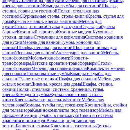
модули
Столешницы для кухни
Мебель для гостиной
Диваны,
кресла для гостиной
Комоды, тумбы для гостиной
Шкафы,
стенки, горки для гостиной
Полки, стеллажи для
гостиной
Журнальные столы, столы-книги
Кресла, стулья для
дома
Кресла-качалки, кресла-маятники
Мебель для
кухни
Столы, столики
Стулья для кухни
Стулья, табуреты
барные
Кухонный гарнитур
Кухонные модули
Кухонные
уголки, диваны
Стульчики для кормления
Системы хранения
для кухни
Мебель для ванной
Тумбы, консоли для
ванной
Шкафы, пеналы для ванной
Шкафчики, полки для
ванной
Зеркала для ванной
Аксессуары для ванной
Мебель-
трансформер
Мебель-трансформер
Кровати-
трансформеры
Детские кроватки-трансформеры
Столы-
трансформеры
Мебель для спальни
Зеркала
Комплекты мебели
для спальни
Прикроватные тумбы
Комоды и тумбы для
спальни
Туалетные столики
Шкафы для спальни
Мебель для
жилых комнат
Диваны, кресла для дома
Шкафы, стенки,
секции
Полки, стеллажи, системы хранения
Стулья,
кресла
Комоды и тумбы
Журнальные столы, столы-
книги
Кресла-качалки, кресла-маятники
Мебель для
телевизора
Комоды, тумбы под телевизор
Кронштейны, стойки
для телевизора
Каминокомплекты под телевизор
Мебель для
прихожей
Секции, тумбы в прихожую
Полки и системы
хранения в прихожую
Вешалки, подставки для
зонтов
Банкетки, скамьи
Ключницы, газетницы
Детская