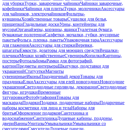
для уборки
Турки, заварочные чайники
Чайники заварочные,
кофейники
Чайники для плиты
Турки, молочники
Аксессуары
для чайников, электрочайников
Фильтры-
кувшины
Хозяйственные товары
Сушилки для белья,
прищепки
Гладильные доски
Урны, контейнеры для
мусора
Органайзеры, корзины, ящики
Туалетная бумага,
бумажные полотенца
Салфетки, мочалки, губки, мусорные
пакеты
Фольга, пленка, пакеты
Упаковочная тара
Аксессуары
для глажения
Аксессуары для стирки
Веревки,
шпагаты
Емкости, дозаторы для моющих средств
Вешалки-
плечики
Мешки хозяйственные
Сувениры
Копилки
Картины,
постеры
Фотоальбомы
Рамки для фотографий,
картин
Предметы интерьера
Шкатулки, подставки для
украшений
Статуэтки
Магниты
сувенирные
Иконы
Праздничный декор
Товары для
праздника
Елки
Аксессуары для елей новогодних
Новогодние
украшения
Светодиодные гирлянды, декорации
Светодиодные
фигуры, игрушки
Временные
татуировки
Фотобутафория
Товары для
маскарада
Подарки
Подарки, подарочные наборы
Подарочные
наборы косметики для лица и тела
Наборы для
бритья
Оформление подарков
Сантехника и
водоснабжение
Сантехника
Душевые кабины, поддоны,
двери
Ванны
Унитазы
Умывальники
Умывальники со
смесителями
Смесители
Душевые панели,