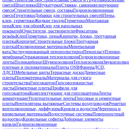
смеси
Шпатлевки
Штукатурки
Стяжки, самонивелирующие
смеси
Строительные смеси, составы
Гидроизоляционные
смеси
Грунтовки
Добавки для строительных смесей
Пены,
клеи, герметики
Жидкие гвозди
Герметики
Монтажная
пена
Клеи для обоев
Клеи для напольных
покрытий
Очистители, растворители
Фиксаторы
резьбы
Клеи
Герметики, пены
Кирпичи, блоки, тротуарная
плитка
Кирпичи
Строительные блоки
Тротуарная
плитка
Изоляционные материалы
Минеральная
вата
Экструдированный пенополистирол
Пенопласт
Пленки,
мембраны
Отражающая теплоизоляция
Гидроизоляционные
ленты
Поликарбонат
Шумоизоляция
Теплоизоляция
Звукоизоляц
плитные и пиломатериалы
Плиты OSB
Фанера
ДСП,
ЛДСП
Мебельные щиты
Террасные доски
Древесные
плиты
Пиломатериалы
Материалы для сухого
строительства
Гипсокартон
Гипсоволокнистые
листы
Цементные плиты
Профили для
гипсокартона
Комплектующие для гипсокартона
Ленты
армирующие
Уплотнительные ленты
Гипсовые и цементные
плиты
Вентиляторы вытяжные
Системы воздуховодов
Решетки
вентиляционные, диффузоры
Кровля и водосток
Черепица и
кровельные материалы
Водосточные системы
Поверхностный
водоотвод
Кровельные софиты
Доборные элементы
кровли
Гидроизоляционные