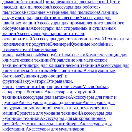
домашней техники
Принадлежности для пылесосов
Щетки,
насадки для пылесосов
Аксессуары для роботов-
пылесосов
Расходные материалы для пылесосов
Станции,
аккумуляторы для роботов-пылесосов
Аксессуары для
швейных машин
Аксессуары для промышленного швейного
оборудования
Аксессуары для стиральных и сушильных
машин
Аксессуары для пароочистителей,
отпаривателей
Аксессуары для стеклоочистителей
Техника для
измельчения продуктов
Блендеры
Кухонные комбайны,
измельчители
Планетарные
миксеры
Миксеры
Мясорубки
Ломтерезки
Комплектующие для
климатической техники
Управление климатической
техникой
Фильтры для климатической техники
Аксессуары для
климатической техники
Мелкая техника
Весы кухонные,
бытовые
Сушилки для овощей и
фруктов
Вакууматоры
Открывалки,
картофелечистки
Проращиватели семян
Маслобойки,
сепараторы бытовые
Аксессуары для крупной
техники
Аксессуары для вытяжек
Аксессуары для плит и
духовок
Аксессуары для холодильников
Аксессуары для
посудомоечных машин
Средства для посудомоечных
машин
Средства для ухода за техникой
Аксессуары для
кухонной техники
Аксессуары для микроволновых
печей
Вакуумные пакеты, контейнеры
Аксессуары для
кофемашин
Аксессуары для мультиварок,