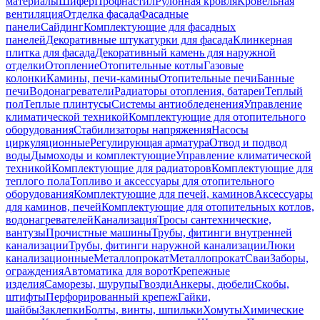
материалы
Шифер
Профнастил
Рулонная кровля
Кровельная
вентиляция
Отделка фасада
Фасадные
панели
Сайдинг
Комплектующие для фасадных
панелей
Декоративные штукатурки для фасада
Клинкерная
плитка для фасада
Декоративный камень для наружной
отделки
Отопление
Отопительные котлы
Газовые
колонки
Камины, печи-камины
Отопительные печи
Банные
печи
Водонагреватели
Радиаторы отопления, батареи
Теплый
пол
Теплые плинтусы
Системы антиобледенения
Управление
климатической техникой
Комплектующие для отопительного
оборудования
Стабилизаторы напряжения
Насосы
циркуляционные
Регулирующая арматура
Отвод и подвод
воды
Дымоходы и комплектующие
Управление климатической
техникой
Комплектующие для радиаторов
Комплектующие для
теплого пола
Топливо и аксессуары для отопительного
оборудования
Комплектующие для печей, каминов
Аксессуары
для каминов, печей
Комплектующие для отопительных котлов,
водонагревателей
Канализация
Тросы сантехнические,
вантузы
Прочистные машины
Трубы, фитинги внутренней
канализации
Трубы, фитинги наружной канализации
Люки
канализационные
Металлопрокат
Металлопрокат
Сваи
Заборы,
ограждения
Автоматика для ворот
Крепежные
изделия
Саморезы, шурупы
Гвозди
Анкеры, дюбели
Скобы,
штифты
Перфорированный крепеж
Гайки,
шайбы
Заклепки
Болты, винты, шпильки
Хомуты
Химические