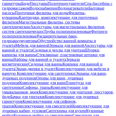
гарнитуры
Биде
Писсуары
Полотенцесушители
Спа-бассейны с
гидромассажем
Водоснабжение
Водонагреватели
Бытовые
насосы
Проточные фильтры для воды
Фильтры-
кувшины
Картриджи, комплектующие для проточных
фильтров
Магистральные фильтры, системы
сантехнические
Аксессуары для магистральных фильтров,
систем сантехнических
Трубы полипропиленовые
Фитинги
полипропиленовые
Расширительные баки,
гидроаккумуляторы
Обустройство ванной комнаты и
туалета
Мебель для ванной
Зеркала для ванной
Аксессуары для
ванной и туалета
Сиденья и чехлы для унитаза
Шторки,
карнизы для ванны
Стеклянные, пластиковые шторки для
ванны
Наборы для ванной и туалета
Зеркала
косметические
Сиденья для ванны
Коврики для ванной и
туалета
Экран-дверки в туалет
Комплектующие для мебели в
ванную
Комплектующие для сантехники
Экраны для ванн,
душевых поддонов
Опоры для ванн, душевых
поддонов
Комплектующие для ванн
Плинтусы для
сантехники
Сифоны, трапы
Комплектующие для
умывальников, моек
Комплектующие для унитазов, писсуаров,
биде
Бачки для унитазов
Комплектующие для душевых
гарнитуров
Комплектующие для сифонов,
трапов
Комплектующие для смесителей
Комплектующие для
душевых кабин, уголков
Сантехника для кухни
Кухонные
мойки
Кухонные мойки со смесителями
Смесители для