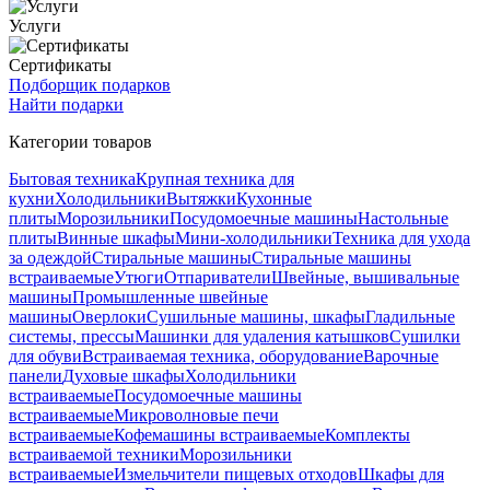
Услуги
Сертификаты
Подборщик подарков
Найти подарки
Категории товаров
Бытовая техника
Крупная техника для
кухни
Холодильники
Вытяжки
Кухонные
плиты
Морозильники
Посудомоечные машины
Настольные
плиты
Винные шкафы
Мини-холодильники
Техника для ухода
за одеждой
Стиральные машины
Стиральные машины
встраиваемые
Утюги
Отпариватели
Швейные, вышивальные
машины
Промышленные швейные
машины
Оверлоки
Сушильные машины, шкафы
Гладильные
системы, прессы
Машинки для удаления катышков
Сушилки
для обуви
Встраиваемая техника, оборудование
Варочные
панели
Духовые шкафы
Холодильники
встраиваемые
Посудомоечные машины
встраиваемые
Микроволновые печи
встраиваемые
Кофемашины встраиваемые
Комплекты
встраиваемой техники
Морозильники
встраиваемые
Измельчители пищевых отходов
Шкафы для