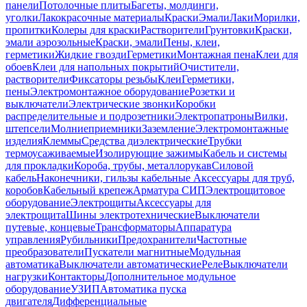
панели
Потолочные плиты
Багеты, молдинги,
уголки
Лакокрасочные материалы
Краски
Эмали
Лаки
Морилки,
пропитки
Колеры для краски
Растворители
Грунтовки
Краски,
эмали аэрозольные
Краски, эмали
Пены, клеи,
герметики
Жидкие гвозди
Герметики
Монтажная пена
Клеи для
обоев
Клеи для напольных покрытий
Очистители,
растворители
Фиксаторы резьбы
Клеи
Герметики,
пены
Электромонтажное оборудование
Розетки и
выключатели
Электрические звонки
Коробки
распределительные и подрозетники
Электропатроны
Вилки,
штепсели
Молниеприемники
Заземление
Электромонтажные
изделия
Клеммы
Средства диэлектрические
Трубки
термоусаживаемые
Изолирующие зажимы
Кабель и системы
для прокладки
Короба, трубы, металлорукав
Силовой
кабель
Наконечники, гильзы кабельные
Аксессуары для труб,
коробов
Кабельный крепеж
Арматура СИП
Электрощитовое
оборудование
Электрощиты
Аксессуары для
электрощита
Шины электротехнические
Выключатели
путевые, концевые
Трансформаторы
Аппаратура
управления
Рубильники
Предохранители
Частотные
преобразователи
Пускатели магнитные
Модульная
автоматика
Выключатели автоматические
Реле
Выключатели
нагрузки
Контакторы
Дополнительное модульное
оборудование
УЗИП
Автоматика пуска
двигателя
Дифференциальные