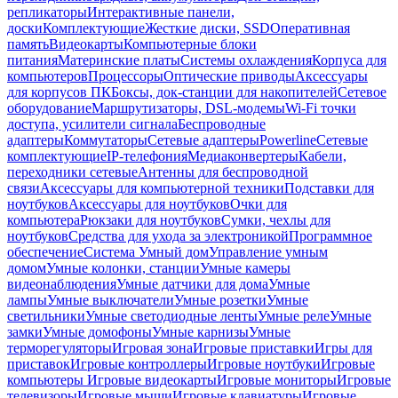
репликаторы
Интерактивные панели,
доски
Комплектующие
Жесткие диски, SSD
Оперативная
память
Видеокарты
Компьютерные блоки
питания
Материнские платы
Системы охлаждения
Корпуса для
компьютеров
Процессоры
Оптические приводы
Аксессуары
для корпусов ПК
Боксы, док-станции для накопителей
Сетевое
оборудование
Маршрутизаторы, DSL-модемы
Wi-Fi точки
доступа, усилители сигнала
Беспроводные
адаптеры
Коммутаторы
Сетевые адаптеры
Powerline
Сетевые
комплектующие
IP-телефония
Медиаконвертеры
Кабели,
переходники сетевые
Антенны для беспроводной
связи
Аксессуары для компьютерной техники
Подставки для
ноутбуков
Аксессуары для ноутбуков
Очки для
компьютера
Рюкзаки для ноутбуков
Сумки, чехлы для
ноутбуков
Средства для ухода за электроникой
Программное
обеспечение
Система Умный дом
Управление умным
домом
Умные колонки, станции
Умные камеры
видеонаблюдения
Умные датчики для дома
Умные
лампы
Умные выключатели
Умные розетки
Умные
светильники
Умные светодиодные ленты
Умные реле
Умные
замки
Умные домофоны
Умные карнизы
Умные
терморегуляторы
Игровая зона
Игровые приставки
Игры для
приставок
Игровые контроллеры
Игровые ноутбуки
Игровые
компьютеры
Игровые видеокарты
Игровые мониторы
Игровые
телевизоры
Игровые мыши
Игровые клавиатуры
Игровые