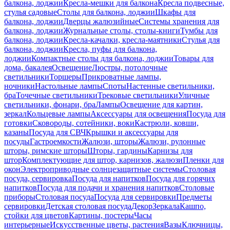
балкона, лоджии
Кресла-мешки для балкона
Кресла подвесные,
стулья садовые
Столы для балкона, лоджии
Шкафы для
балкона, лоджии
Дверцы жалюзийные
Системы хранения для
балкона, лоджии
Журнальные столы, столы-книги
Тумбы для
балкона, лоджии
Кресла-качалки, кресла-маятники
Стулья для
балкона, лоджии
Кресла, пуфы для балкона,
лоджии
Компактные столы для балкона, лоджии
Товары для
дома, бакалея
Освещение
Люстры, потолочные
светильники
Торшеры
Прикроватные лампы,
ночники
Настольные лампы
Споты
Настенные светильники,
бра
Точечные светильники
Трековые светильники
Уличные
светильники, фонари, бра
Лампы
Освещение для картин,
зеркал
Кольцевые лампы
Аксессуары для освещения
Посуда для
готовки
Сковороды, сотейники, воки
Кастрюли, ковши,
казаны
Посуда для СВЧ
Крышки и аксессуары для
посуды
Гастроемкости
Жалюзи, шторы
Жалюзи, рулонные
шторы, римские шторы
Шторы, гардины
Карнизы для
штор
Комплектующие для штор, карнизов, жалюзи
Пленки для
окон
Электроприводные солнцезащитные системы
Столовая
посуда, сервировка
Посуда для напитков
Посуда для горячих
напитков
Посуда для подачи и хранения напитков
Столовые
приборы
Столовая посуда
Посуда для сервировки
Предметы
сервировки
Детская столовая посуда
Декор
Зеркала
Кашпо,
стойки для цветов
Картины, постеры
Часы
интерьерные
Искусственные цветы, растения
Вазы
Ключницы,