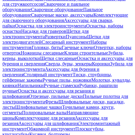
для стружкоотсосов
Сварочное и паяльное
оборудование
Сварочное оборудование
Паяльное
оборудование
Сварочные маски, аксессуары
Комплектующие
для сварочного оборудования
Аксессуары для сварки,
пайки
Оснастка для электроинструмента
Оснастка, наборы
оснастки
Насадки для граверов
Щетки для
электроинструмента
Развертки
Пуансоны
Щетки для
электродвигателей
Слесарный инструмент
Наборы
инструментов
Головки, биты
Гаечные ключи
Отвертки, наборы
отверток
Ножницы слесарные
Клещи строительные
Зубила,
керны, выколотки
Щетки слесарные
Оснастка и аксессуары для
бурения и сверления
Сверла, буры, зенкеры
Коронки
Зубила для
электроинструмента
Аксессуары для бурения и
сверления
Столярный инструмент
Тиски, струбцины,
гейферные зажимы
Ручные пилы, ножовки
Молотки, кувалды,
киянки
Напильники
Ручные стамески
Рубанки, рашпили
ручные
Оснастка и аксессуары для резания и
шлифования
Отрезные, пильные диски
Пильные полотна для
электроинструмента
Фрезы
Шлифовальные диски, насадки,
листы
Шлифовальные чашки
Точильные камни, круги,
сегменты
Полировальные валы
Направляющие
шины
Комплектующие для резания
Аксессуары для
резания
Аксессуары для шлифования
Электромонтажный
инструмент
Обжимной инструмент
Плоскогубцы,
круглогубцы
Кусачки, болторезы,