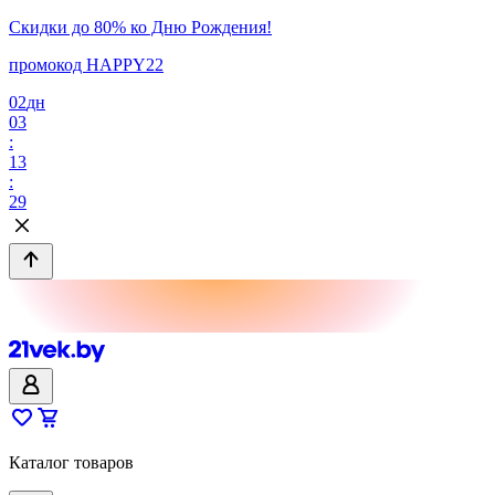
Скидки до 80% ко Дню Рождения!
промокод HAPPY22
02
дн
03
:
13
:
29
Каталог товаров