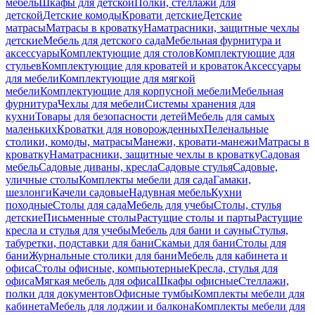
мебель
Шкафы для детской
Полки, стеллажи для
детской
Детские комоды
Кровати детские
Детские
матрасы
Матрасы в кроватку
Наматрасники, защитные чехлы
детские
Мебель для детского сада
Мебельная фурнитура и
аксессуары
Комплектующие для столов
Комплектующие для
стульев
Комплектующие для кроватей и кроваток
Аксессуары
для мебели
Комплектующие для мягкой
мебели
Комплектующие для корпусной мебели
Мебельная
фурнитура
Чехлы для мебели
Системы хранения для
кухни
Товары для безопасности детей
Мебель для самых
маленьких
Кроватки для новорожденных
Пеленальные
столики, комоды, матрасы
Манежи, кровати-манежи
Матрасы в
кроватку
Наматрасники, защитные чехлы в кроватку
Садовая
мебель
Садовые диваны, кресла
Садовые стулья
Садовые,
уличные столы
Комплекты мебели для сада
Гамаки,
шезлонги
Качели садовые
Надувная мебель
Кухни
походные
Столы для сада
Мебель для учебы
Столы, стулья
детские
Письменные столы
Растущие столы и парты
Растущие
кресла и стулья для учебы
Мебель для бани и сауны
Стулья,
табуретки, подставки для бани
Скамьи для бани
Столы для
бани
Журнальные столики для бани
Мебель для кабинета и
офиса
Столы офисные, компьютерные
Кресла, стулья для
офиса
Мягкая мебель для офиса
Шкафы офисные
Стеллажи,
полки для документов
Офисные тумбы
Комплекты мебели для
кабинета
Мебель для лоджии и балкона
Комплекты мебели для