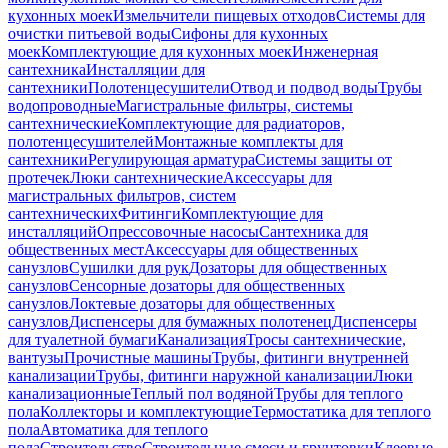
кухонных моек
Измельчители пищевых отходов
Системы для
очистки питьевой воды
Сифоны для кухонных
моек
Комплектующие для кухонных моек
Инженерная
сантехника
Инсталляции для
сантехники
Полотенцесушители
Отвод и подвод воды
Трубы
водопроводные
Магистральные фильтры, системы
сантехнические
Комплектующие для радиаторов,
полотенцесушителей
Монтажные комплекты для
сантехники
Регулирующая арматура
Системы защиты от
протечек
Люки сантехнические
Аксессуары для
магистральных фильтров, систем
сантехнических
Фитинги
Комплектующие для
инсталляций
Опрессовочные насосы
Сантехника для
общественных мест
Аксессуары для общественных
санузлов
Сушилки для рук
Дозаторы для общественных
санузлов
Сенсорные дозаторы для общественных
санузлов
Локтевые дозаторы для общественных
санузлов
Диспенсеры для бумажных полотенец
Диспенсеры
для туалетной бумаги
Канализация
Тросы сантехнические,
вантузы
Прочистные машины
Трубы, фитинги внутренней
канализации
Трубы, фитинги наружной канализации
Люки
канализационные
Теплый пол водяной
Трубы для теплого
пола
Коллекторы и комплектующие
Термостатика для теплого
пола
Автоматика для теплого
пола
Строительство
Строительные смеси и грунтовки
Клеевые