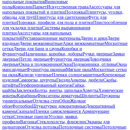
напольные покрытия
Виниловые
полы
Ковролин
Паркет
Искусственная трава
Аксессуары для
напольных покрытий и плитки
Подложка
Плинтусы, уголки,
обводы для труб
Плинтусы для сантехники
Фуги для
плитки
Порожки, профили для пола и плитки
Приспособления
для укладки плитки
Системы выравнивания
плитки
Аксессуары для напольных
покрытий
Реставрационные материалы
Двери и арки
Двери
входные
Двери межкомнатные
Арки межкомнатные
Москитные
сетки
Двери для бани и сауны
Коробки и
фурнитура
Наличники, коробки, доборы
Ручки дверные
Замки
дверные
Петли дверные
Фурнитура дверная
Доводчики
дверные
Окна и подоконники
Окна
Подоконники, отливы
Окна
мансардные
Фурнитура оконная
Мягкие окна
Москитные сетки
на окна
Жалюзи уличные
Пленки солнцезащитные
Крепежные
изделия
Саморезы, шурупы
Гвозди
Анкеры, дюбели
Скобы,
штифты
Перфорированный крепеж
Гайки,
шайбы
Заклепки
Болты, винты, шпильки
Хомуты
Химические
анкеры
Карабины
Фиксаторы арматуры
Шплинты
Пружины
универсальные
Отделка стен
Обои
Жидкие
обои
Фотообои
Штукатурки декоративные
Декоративный
камень
Скинали
Пленки самоклеящиеся
Армирующие
сетки
Стеновые панели
Уголки, маяки,
профили
Вагонка
Стеклохолсты, флизелин
Экраны для
радиаторов
Отделка потолка
Потолочные системы
Потолочные