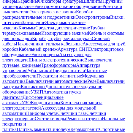
анкеры
Карабины
Фиксаторы арматуры
Шплинты
Пружины
универсальные
Электромонтажное оборудование
Розетки и
выключатели
Электрические звонки
Коробки
распределительные и подрозетники
Электропатроны
Вилки,
штепсели
Заземление
Электромонтажные
изделия
Клеммы
Средства диэлектрические
Трубки
термоусаживаемые
Изолирующие зажимы
Кабель и системы
для прокладки
Короба, трубы, металлорукав
Силовой
кабель
Наконечники, гильзы кабельные
Аксессуары для труб,
коробов
Кабельный крепеж
Арматура СИП
Электрощитовое
оборудование
Электрощиты
Аксессуары для
электрощита
Шины электротехнические
Выключатели
путевые, концевые
Трансформаторы
Аппаратура
управления
Рубильники
Предохранители
Частотные
преобразователи
Пускатели магнитные
Модульная
автоматика
Выключатели автоматические
Реле
Выключатели
нагрузки
Контакторы
Дополнительное модульное
оборудование
УЗИП
Автоматика пуска
двигателя
Дифференциальные
автоматы
УЗО
Конденсаторы
Комплексная защита
электродвигателей
Аксессуары для модульной
автоматики
Приборы учета
Счетчики газа
Счетчики
электроэнергии
Счетчики воды
Ремонт и отделка
Напольные
покрытия и
плитка
Плитка
Ламинат
Линолеум
Керамогранит
Спортивные