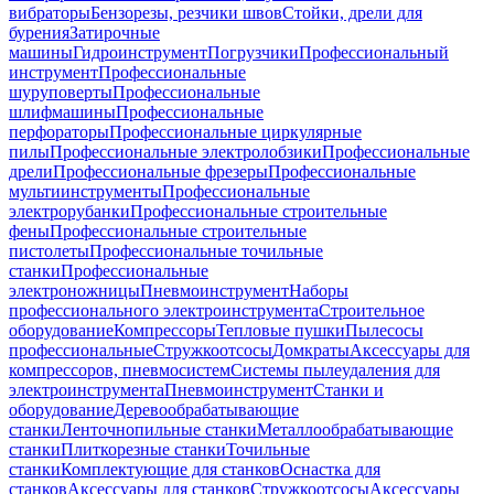
вибраторы
Бензорезы, резчики швов
Стойки, дрели для
бурения
Затирочные
машины
Гидроинструмент
Погрузчики
Профессиональный
инструмент
Профессиональные
шуруповерты
Профессиональные
шлифмашины
Профессиональные
перфораторы
Профессиональные циркулярные
пилы
Профессиональные электролобзики
Профессиональные
дрели
Профессиональные фрезеры
Профессиональные
мультиинструменты
Профессиональные
электрорубанки
Профессиональные строительные
фены
Профессиональные строительные
пистолеты
Профессиональные точильные
станки
Профессиональные
электроножницы
Пневмоинструмент
Наборы
профессионального электроинструмента
Строительное
оборудование
Компрессоры
Тепловые пушки
Пылесосы
профессиональные
Стружкоотсосы
Домкраты
Аксессуары для
компрессоров, пневмосистем
Системы пылеудаления для
электроинструмента
Пневмоинструмент
Станки и
оборудование
Деревообрабатывающие
станки
Ленточнопильные станки
Металлообрабатывающие
станки
Плиткорезные станки
Точильные
станки
Комплектующие для станков
Оснастка для
станков
Аксессуары для станков
Стружкоотсосы
Аксессуары