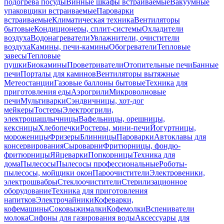
подогрева посуды
Винные шкафы встраиваемые
Вакуумные
упаковщики встраиваемые
Пароварки
встраиваемые
Климатическая техника
Вентиляторы
бытовые
Кондиционеры, сплит-системы
Охладители
воздуха
Водонагреватели
Увлажнители, очистители
воздуха
Камины, печи-камины
Обогреватели
Тепловые
завесы
Тепловые
пушки
Биокамины
Проветриватели
Отопительные печи
Банные
печи
Порталы для каминов
Вентиляторы вытяжные
Метеостанции
Газовые баллоны бытовые
Техника для
приготовления еды
Аэрогрили
Микроволновые
печи
Мультиварки
Сэндвичницы, хот-дог
мейкеры
Тостеры
Электрогрили,
электрошашлычницы
Вафельницы, орешницы,
кексницы
Хлебопечки
Ростеры, мини-печи
Йогуртницы,
мороженицы
Фризеры
Блинницы
Пароварки
Автоклавы для
консервирования
Сыроварни
Фритюрницы, фондю-
фритюрницы
Яйцеварки
Попкорницы
Техника для
дома
Пылесосы
Пылесосы профессиональные
Роботы-
пылесосы, мойщики окон
Пароочистители
Электровеники,
электрошвабры
Стеклоочистители
Стерилизационное
оборудование
Техника для приготовления
напитков
Электрочайники
Кофеварки,
кофемашины
Соковыжималки
Кофемолки
Вспениватели
молока
Сифоны для газирования воды
Аксессуары для