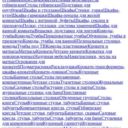
геймерские
Столы геймерские
Подставки для
ноутбуков
Шкафы и стеллажи
Шкафы
Стенки, горки
Шкафы-
купе
Шкафы-гармошки
Шкафы-пеналы для жилой
комнаты
Шкафы с витриной, буфеты
Шкафы, секции в
прихожую
Полки, стеллажи, системы хранения
Шкафы для
ванной комнаты
Вешалки, подставки для зонтов
Комоды,
тумбы
Комоды
Тумбы
Прикроватные тумбы
Обувницы, тумбы в
прихожую
Комоды, тумбы для ванной
Пеленальные столики,
комоды
Тумбы под ТВ
Комоды пластиковые
Кровати и
матрасы
Матрасы
Кровати
Детские кровати
Кроватки для
новорожденных
Надувная мебель
Наматрасники, чехлы на
матрас
Основания для
кроватей
Подматрасники
Раскладушки
Кровати-трансформеры,
шкафы-кровати
Кровати-домики
Столы
Кухонные
столы
Барные столы
Столы письменные,
компьютерные
Детские столы
Туалетные столики
Журнальные
столы
Садовые столы
Растущие столы и парты
Столы,
журнальные столики для бани
Приставные
столики
Консольные столики
Обеденные группы
Столы-
книги
Стулья
Кухонные стулья, табуреты
Барные стулья,
табуреты
Компьютерные кресла, стулья
Геймерские
кресла
Детские стулья, табуреты
Банкетки, скамьи
Садовые
кресла, стулья, табуреты
Стулья, табуреты для бани
Стульчики
для кормления
Кухня
Кухонный гарнитур
Кухонные