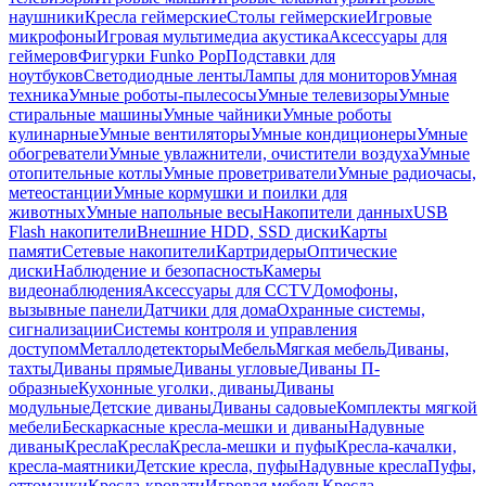
наушники
Кресла геймерские
Столы геймерские
Игровые
микрофоны
Игровая мультимедиа акустика
Аксессуары для
геймеров
Фигурки Funko Pop
Подставки для
ноутбуков
Светодиодные ленты
Лампы для мониторов
Умная
техника
Умные роботы-пылесосы
Умные телевизоры
Умные
стиральные машины
Умные чайники
Умные роботы
кулинарные
Умные вентиляторы
Умные кондиционеры
Умные
обогреватели
Умные увлажнители, очистители воздуха
Умные
отопительные котлы
Умные проветриватели
Умные радиочасы,
метеостанции
Умные кормушки и поилки для
животных
Умные напольные весы
Накопители данных
USB
Flash накопители
Внешние HDD, SSD диски
Карты
памяти
Сетевые накопители
Картридеры
Оптические
диски
Наблюдение и безопасность
Камеры
видеонаблюдения
Аксессуары для CCTV
Домофоны,
вызывные панели
Датчики для дома
Охранные системы,
сигнализации
Системы контроля и управления
доступом
Металлодетекторы
Мебель
Мягкая мебель
Диваны,
тахты
Диваны прямые
Диваны угловые
Диваны П-
образные
Кухонные уголки, диваны
Диваны
модульные
Детские диваны
Диваны садовые
Комплекты мягкой
мебели
Бескаркасные кресла-мешки и диваны
Надувные
диваны
Кресла
Кресла
Кресла-мешки и пуфы
Кресла-качалки,
кресла-маятники
Детские кресла, пуфы
Надувные кресла
Пуфы,
оттоманки
Кресла-кровати
Игровая мебель
Кресла