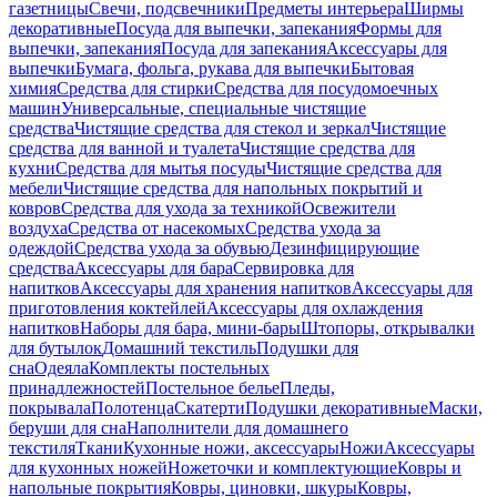
газетницы
Свечи, подсвечники
Предметы интерьера
Ширмы
декоративные
Посуда для выпечки, запекания
Формы для
выпечки, запекания
Посуда для запекания
Аксессуары для
выпечки
Бумага, фольга, рукава для выпечки
Бытовая
химия
Средства для стирки
Средства для посудомоечных
машин
Универсальные, специальные чистящие
средства
Чистящие средства для стекол и зеркал
Чистящие
средства для ванной и туалета
Чистящие средства для
кухни
Средства для мытья посуды
Чистящие средства для
мебели
Чистящие средства для напольных покрытий и
ковров
Средства для ухода за техникой
Освежители
воздуха
Средства от насекомых
Средства ухода за
одеждой
Средства ухода за обувью
Дезинфицирующие
средства
Аксессуары для бара
Сервировка для
напитков
Аксессуары для хранения напитков
Аксессуары для
приготовления коктейлей
Аксессуары для охлаждения
напитков
Наборы для бара, мини-бары
Штопоры, открывалки
для бутылок
Домашний текстиль
Подушки для
сна
Одеяла
Комплекты постельных
принадлежностей
Постельное белье
Пледы,
покрывала
Полотенца
Скатерти
Подушки декоративные
Маски,
беруши для сна
Наполнители для домашнего
текстиля
Ткани
Кухонные ножи, аксессуары
Ножи
Аксессуары
для кухонных ножей
Ножеточки и комплектующие
Ковры и
напольные покрытия
Ковры, циновки, шкуры
Ковры,