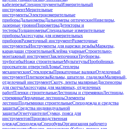
кабелерезы
Специнструменты
Измерительный
инструмент
Мерительные
инструменты
Электроизмерительные
приборы
Дальномеры
Дальномеры оптические
Нивелиры,
лазерные уровни
Пирометры
Детекторы и
тестеры
Толщиномеры
Специальные измерительные
приборы
Аксессуары для измерительных
приборов
Разметочный инструмент
Разметочные
инструменты
Инструменты для нарезки резьбы
Маркеры,
карандаши строительные
Клейма ударные
Строительно-
монтажный инструмент
Заклепочники
Труборезы,
трубогибы
Ножи строительные
Мультитулы
Пробойники,
просекатели отверстий
Ломы
Степлеры
механические
Стеклорезы
Прикаточные валики
Отделочный
инструмент
Плиткорезы
Кельмы, шпатели, гладилки
Малярный,
отделочный инструмент
Скотч, ленты малярные
Диспенсеры
для скотча
Аксессуары для малярных, отделочных
работ
Пленки строительные
Лестницы и стремянки
Лестницы,
стремянки
Чердачные лестницы
Элементы
лестниц
Подъемники строительные
Спецодежда и средства
защиты
Средства индивидуальной
защиты
Огнетушители
Сумки, пояса для
инструментов
Производственная
одежда
Спецодежда
Спецобувь
Организация рабочего
пространства
Фонари, прожекторы
Кейсы, ящики для