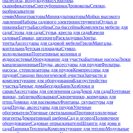
пылесосы, воздуходувки
Аэраторы,
скарификаторы
Снегоуборщики
Дровоколы
Сеялки,
разбрасыватели
семян
Минитракторы
Миникультиваторы
Мойки высокого
давления
Наборы садового электроинструмента
Отдых и
пикник
Батуты
Бассейны
Спа-бассейны
Комплекты мебели для
сада
Столы для сада
Стулья, кресла для сада
Качели
садовые
Гамаки, шезлонги
Раскладушки
Зонты,
тенты
Аксессуары для садовой мебели
Грили
Мангалы,
коптильни
Детская площадка
Сумки-
холодильники
Портативные колонки и
аудиосистемы
Оборудование для участка
Бытовые насосы
Люки
канализационные
Пруды, аксессуары для прудов
Фильтры,
насосы, стерилизаторы для прудов
Компрессоры для
прудов
Станции биологической очистки
Запчасти и
комплектующие для оборудования
Благоустройство
участка
Дачные дома
Беседки
Бани
Хозблоки и
сараи
Аксессуары для озеленения сада
Декор для сада
Почтовые
ящики, таблички
Козырьки
Скворечники, кормушки для
птиц
Домики для насекомых
Фонтаны, скульптуры для
сада
Пруды, аксессуары для прудов
Уличные
обогреватели
Уличные светильники
Противогололедные
реагенты
Декоративный щебень
Сад и огород
Поливочное
оборудование
Садовые опрыскиватели
Шланги для дома и
сада
Парники
Теплицы
Комплектующие для теплиц
Модульные