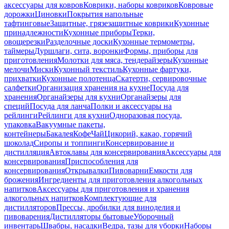
аксессуары для ковров
Коврики, наборы ковриков
Ковровые
дорожки
Циновки
Покрытия напольные
тафтинговые
Защитные, грязезащитные коврики
Кухонные
принадлежности
Кухонные приборы
Терки,
овощерезки
Разделочные доски
Кухонные термометры,
таймеры
Дуршлаги, сита, воронки
Формы, приборы для
приготовления
Молотки для мяса, тендерайзеры
Кухонные
мелочи
Миски
Кухонный текстиль
Кухонные фартуки,
прихватки
Кухонные полотенца
Скатерти, сервировочные
салфетки
Организация хранения на кухне
Посуда для
хранения
Органайзеры для кухни
Органайзеры для
специй
Посуда для ланча
Полки и аксессуары на
рейлинги
Рейлинги для кухни
Одноразовая посуда,
упаковка
Вакуумные пакеты,
контейнеры
Бакалея
Кофе
Чай
Цикорий, какао, горячий
шоколад
Сиропы и топпинги
Консервирование и
дистилляция
Автоклавы для консервирования
Аксессуары для
консервирования
Приспособления для
консервирования
Открывалки
Пивоварни
Емкости для
брожения
Ингредиенты для приготовления алкогольных
напитков
Аксессуары для приготовления и хранения
алкогольных напитков
Комплектующие для
дистилляторов
Прессы, дробилки для виноделия и
пивоварения
Дистилляторы бытовые
Уборочный
инвентарь
Швабры, насадки
Ведра, тазы для уборки
Наборы