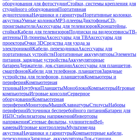
оборудования для фотостудии
Стойки, системы крепления для
студийного оборудования
Портативная
аудиотехника
Наушники и гарнитуры
Портативные колонки,
акустика
Умные колонки
MP3-плееры
Диктофоны
CD-
проигрыватели
Аксессуары для телевизоров
Кронштейны,
стойки
Кабели для телевизоров
Подписки на видеосервисы
ТВ-
антенны
ТВ-тюнеры
Аксессуары для ТВ
Аксессуары для
проектора
Очки 3D
Средства для ухода за
электроникой
Кабели, переходники
Аксессуары для
портативных устройств
Портативные аккумуляторы
Элементы
питания, зарядные устройства
Аккумуляторные
батареи
Держатели, док-станции
Аксессуары для планшетов,
смартфонов
Кабели для телефонов, планшетов
Зарядные
устройства для телефонов, планшетов
Компьютеры и
периферия
Компьютерная
техника
Ноутбуки
Планшеты
Моноблоки
Компьютеры
Игровые
компьютеры
Игровые консоли
Серверное
оборудование
Компьютерная
периферия
Мониторы
Мыши
Клавиатуры
Стилусы
Наборы
периферии
Источники бесперебойного питания
Батареи для
ИБП
Стабилизаторы напряжения
Инверторы
напряжения
Сетевые фильтры, удлинители
Веб-
камеры
Игровые контроллеры
Мультимедиа
акустика
Наушники и гарнитуры
Компьютерные кабели,
переходники
Зарядные, аккумуляторы
Док-станции,