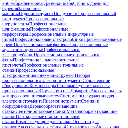
вибраторы
Бензорезы, резчики швов
Стойки, дрели для
бурения
Затирочные
машины
Гидроинструмент
Погрузчики
Профессиональный
инструмент
Профессиональные
шуруповерты
Профессиональные
шлифмашины
Профессиональные
перфораторы
Профессиональные циркулярные
пилы
Профессиональные электролобзики
Профессиональные
дрели
Профессиональные фрезеры
Профессиональные
мультиинструменты
Профессиональные
электрорубанки
Профессиональные строительные
фены
Профессиональные строительные
пистолеты
Профессиональные точильные
станки
Профессиональные
электроножницы
Пневмоинструмент
Наборы
профессионального электроинструмента
Строительное
оборудование
Компрессоры
Тепловые пушки
Пылесосы
профессиональные
Стружкоотсосы
Домкраты
Аксессуары для
компрессоров, пневмосистем
Системы пылеудаления для
электроинструмента
Пневмоинструмент
Станки и
оборудование
Деревообрабатывающие
станки
Ленточнопильные станки
Металлообрабатывающие
станки
Плиткорезные станки
Точильные
станки
Комплектующие для станков
Оснастка для
станков
Аксессуары для станков
Стружкоотсосы
Аксессуары