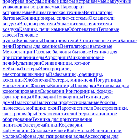
подогрева посуды
Винные шкафы встраиваемые
Вакуумные
упаковщики встраиваемые
Пароварки
встраиваемые
Климатическая техника
Вентиляторы
бытовые
Кондиционеры, сплит-системы
Охладители
воздуха
Водонагреватели
Увлажнители, очистители
воздуха
Камины, печи-камины
Обогреватели
Тепловые
завесы
Тепловые
пушки
Биокамины
Проветриватели
Отопительные печи
Банные
печи
Порталы для каминов
Вентиляторы вытяжные
Метеостанции
Газовые баллоны бытовые
Техника для
приготовления еды
Аэрогрили
Микроволновые
печи
Мультиварки
Сэндвичницы, хот-дог
мейкеры
Тостеры
Электрогрили,
электрошашлычницы
Вафельницы, орешницы,
кексницы
Хлебопечки
Ростеры, мини-печи
Йогуртницы,
мороженицы
Фризеры
Блинницы
Пароварки
Автоклавы для
консервирования
Сыроварни
Фритюрницы, фондю-
фритюрницы
Яйцеварки
Попкорницы
Техника для
дома
Пылесосы
Пылесосы профессиональные
Роботы-
пылесосы, мойщики окон
Пароочистители
Электровеники,
электрошвабры
Стеклоочистители
Стерилизационное
оборудование
Техника для приготовления
напитков
Электрочайники
Кофеварки,
кофемашины
Соковыжималки
Кофемолки
Вспениватели
молока
Сифоны для газирования воды
Аксессуары для