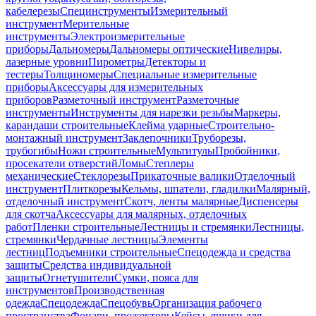
кабелерезы
Специнструменты
Измерительный
инструмент
Мерительные
инструменты
Электроизмерительные
приборы
Дальномеры
Дальномеры оптические
Нивелиры,
лазерные уровни
Пирометры
Детекторы и
тестеры
Толщиномеры
Специальные измерительные
приборы
Аксессуары для измерительных
приборов
Разметочный инструмент
Разметочные
инструменты
Инструменты для нарезки резьбы
Маркеры,
карандаши строительные
Клейма ударные
Строительно-
монтажный инструмент
Заклепочники
Труборезы,
трубогибы
Ножи строительные
Мультитулы
Пробойники,
просекатели отверстий
Ломы
Степлеры
механические
Стеклорезы
Прикаточные валики
Отделочный
инструмент
Плиткорезы
Кельмы, шпатели, гладилки
Малярный,
отделочный инструмент
Скотч, ленты малярные
Диспенсеры
для скотча
Аксессуары для малярных, отделочных
работ
Пленки строительные
Лестницы и стремянки
Лестницы,
стремянки
Чердачные лестницы
Элементы
лестниц
Подъемники строительные
Спецодежда и средства
защиты
Средства индивидуальной
защиты
Огнетушители
Сумки, пояса для
инструментов
Производственная
одежда
Спецодежда
Спецобувь
Организация рабочего
пространства
Фонари, прожекторы
Кейсы, ящики для