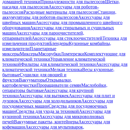
домашней техники
Принадлежности для пылесосов
Щетки,
насадки для пылесосов
Аксессуары для роботов-
пылесосов
Расходные материалы для пылесосов
Станции,
аккумуляторы для роботов-пылесосов
Аксессуары для
швейных машин
Аксессуары для промышленного швейного
оборудования
Аксессуары для стиральных и сушильных
машин
Аксессуары для пароочистителей,
отпаривателей
Аксессуары для стеклоочистителей
Техника для
измельчения продуктов
Блендеры
Кухонные комбайны,
измельчители
Планетарные
миксеры
Миксеры
Мясорубки
Ломтерезки
Комплектующие для
климатической техники
Управление климатической
техникой
Фильтры для климатической техники
Аксессуары для
климатической техники
Мелкая техника
Весы кухонные,
бытовые
Сушилки для овощей и
фруктов
Вакууматоры
Открывалки,
картофелечистки
Проращиватели семян
Маслобойки,
сепараторы бытовые
Аксессуары для крупной
техники
Аксессуары для вытяжек
Аксессуары для плит и
духовок
Аксессуары для холодильников
Аксессуары для
посудомоечных машин
Средства для посудомоечных
машин
Средства для ухода за техникой
Аксессуары для
кухонной техники
Аксессуары для микроволновых
печей
Вакуумные пакеты, контейнеры
Аксессуары для
кофемашин
Аксессуары для мультиварок,