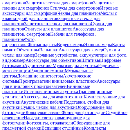
смартфонов
Защитные стекла для смартфонов
Защитные
пленки для смартфонов
Стилусы для смартфонов
Игровые
аксессуары для смартфонов
Чехлы для планшетов
Чехлы с
клавиатурой для планшетов
Защитные стекла для
планшетов
Защитные пленки для планшетов
Сумки для
планшетов
Стилусы для планшетов
Аксессуары для
планшетов, смартфонов
Кабели для телефонов,
планшетов
Фото,
видеосъемка
Фотоаппараты
Видеокамеры
Экшн-камеры
Карты
памяти
Объективы
Вспышки
Аксессуары для камер
Сумки и
чехлы для камер
Зарядные устройства, аккумуляторы для фото,
видеокамер
Аксессуары для объективов
Штативы
Цифровые
фоторамки
Аудиотехника
Мультимедиа акустика
Радиочасы,
метеостанции
Радиоприемники
Музыкальные
центры
Домашние кинотеатры
Акустические
системы
Проигрыватели виниловых пластинок
Аксессуары
для виниловых проигрывателей
Виниловые
пластинки
Инсталляционная акустика
Трансляционные
усилители
Аксессуары для аудиотехники
Комплектующие для
акустики
Акустические кабели
Подставки, стойки для
акустики
Сумки, чехлы для акустики
Оборудование для
фотостудии
Кольцевые лампы
Фоны для фотостудии
Студийное
освещение
Насадки светоформирующие для
фотостудии
Фотозонты, отражатели
Оборудование для
предметной съемки
Вспышки студийные
Комплекты