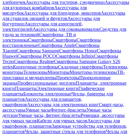
хлебопечек
Аксессуары для тостеров, сэндвичниц
Аксессуары
для кухонных комбайнов
Аксессуары для
мясорубок
Аксессуары для блендеров, миксеров
Аксессуары
для сушилок овощей и фруктов
Аксессуары для
йогуртниц
Аксессуары для аэрогрилей,
электрогрилей
Аксессуары для соковыжималок
Средства для
ухода за техникой
Смартфоны, ТВ и
электроника
Смартфоны
Смартфоны
Смартфоны
восстановленные
Смартфоны Apple
Смартфоны
Xiaomi
Смартфоны Samsung
Смартфоны Honor
Смартфоны
Huawei
Смартфоны POCO
Смартфоны Infinix
Смартфоны
Tecno
Смартфоны Realme
Смартфоны Samsung Galaxy S26
series
Кнопочные телефоны
Складные смартфоны
Телевизоры,
мониторы
Телевизоры
Мониторы
Мониторы-телевизоры
ТВ-
приставки и медиаплееры
Проекторы
Проекционные
экраны
Профессиональные дисплеи
Планшеты, электронные
книги
Планшеты
Электронные книги
Графические
планшеты
Блокноты электронные
Чехлы, бамперы для
планшетов
Аксессуары для планшетов,
смартфонов
Аксессуары для электронных книг
Смарт-часы,
аксессуары
Умные часы
Фитнес-браслеты
Умные часы
детские
Умные часы, фитнес-браслеты
Ремешки, аксессуары
для умных часов
Кабели для умных часов
Аксессуары для
смартфонов, планшетов
Зарядные устройства для телефонов,
планшетов
Чехлы, защитные стекла для телефонов
Чехлы для