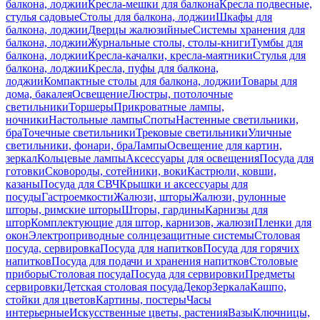
балкона, лоджии
Кресла-мешки для балкона
Кресла подвесные,
стулья садовые
Столы для балкона, лоджии
Шкафы для
балкона, лоджии
Дверцы жалюзийные
Системы хранения для
балкона, лоджии
Журнальные столы, столы-книги
Тумбы для
балкона, лоджии
Кресла-качалки, кресла-маятники
Стулья для
балкона, лоджии
Кресла, пуфы для балкона,
лоджии
Компактные столы для балкона, лоджии
Товары для
дома, бакалея
Освещение
Люстры, потолочные
светильники
Торшеры
Прикроватные лампы,
ночники
Настольные лампы
Споты
Настенные светильники,
бра
Точечные светильники
Трековые светильники
Уличные
светильники, фонари, бра
Лампы
Освещение для картин,
зеркал
Кольцевые лампы
Аксессуары для освещения
Посуда для
готовки
Сковороды, сотейники, воки
Кастрюли, ковши,
казаны
Посуда для СВЧ
Крышки и аксессуары для
посуды
Гастроемкости
Жалюзи, шторы
Жалюзи, рулонные
шторы, римские шторы
Шторы, гардины
Карнизы для
штор
Комплектующие для штор, карнизов, жалюзи
Пленки для
окон
Электроприводные солнцезащитные системы
Столовая
посуда, сервировка
Посуда для напитков
Посуда для горячих
напитков
Посуда для подачи и хранения напитков
Столовые
приборы
Столовая посуда
Посуда для сервировки
Предметы
сервировки
Детская столовая посуда
Декор
Зеркала
Кашпо,
стойки для цветов
Картины, постеры
Часы
интерьерные
Искусственные цветы, растения
Вазы
Ключницы,