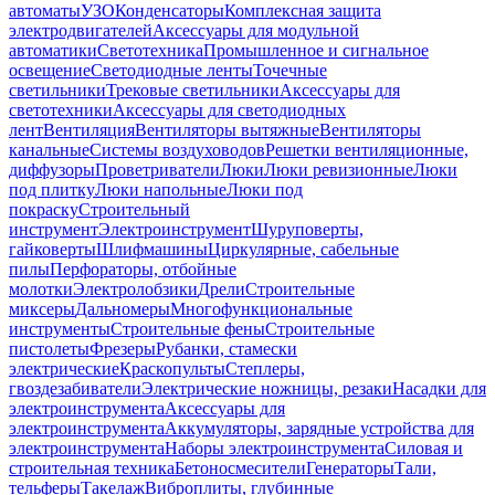
автоматы
УЗО
Конденсаторы
Комплексная защита
электродвигателей
Аксессуары для модульной
автоматики
Светотехника
Промышленное и сигнальное
освещение
Светодиодные ленты
Точечные
светильники
Трековые светильники
Аксессуары для
светотехники
Аксессуары для светодиодных
лент
Вентиляция
Вентиляторы вытяжные
Вентиляторы
канальные
Системы воздуховодов
Решетки вентиляционные,
диффузоры
Проветриватели
Люки
Люки ревизионные
Люки
под плитку
Люки напольные
Люки под
покраску
Строительный
инструмент
Электроинструмент
Шуруповерты,
гайковерты
Шлифмашины
Циркулярные, сабельные
пилы
Перфораторы, отбойные
молотки
Электролобзики
Дрели
Строительные
миксеры
Дальномеры
Многофункциональные
инструменты
Строительные фены
Строительные
пистолеты
Фрезеры
Рубанки, стамески
электрические
Краскопульты
Степлеры,
гвоздезабиватели
Электрические ножницы, резаки
Насадки для
электроинструмента
Аксессуары для
электроинструмента
Аккумуляторы, зарядные устройства для
электроинструмента
Наборы электроинструмента
Силовая и
строительная техника
Бетоносмесители
Генераторы
Тали,
тельферы
Такелаж
Виброплиты, глубинные