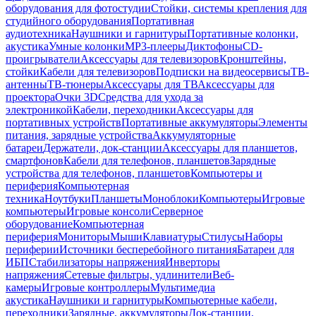
оборудования для фотостудии
Стойки, системы крепления для
студийного оборудования
Портативная
аудиотехника
Наушники и гарнитуры
Портативные колонки,
акустика
Умные колонки
MP3-плееры
Диктофоны
CD-
проигрыватели
Аксессуары для телевизоров
Кронштейны,
стойки
Кабели для телевизоров
Подписки на видеосервисы
ТВ-
антенны
ТВ-тюнеры
Аксессуары для ТВ
Аксессуары для
проектора
Очки 3D
Средства для ухода за
электроникой
Кабели, переходники
Аксессуары для
портативных устройств
Портативные аккумуляторы
Элементы
питания, зарядные устройства
Аккумуляторные
батареи
Держатели, док-станции
Аксессуары для планшетов,
смартфонов
Кабели для телефонов, планшетов
Зарядные
устройства для телефонов, планшетов
Компьютеры и
периферия
Компьютерная
техника
Ноутбуки
Планшеты
Моноблоки
Компьютеры
Игровые
компьютеры
Игровые консоли
Серверное
оборудование
Компьютерная
периферия
Мониторы
Мыши
Клавиатуры
Стилусы
Наборы
периферии
Источники бесперебойного питания
Батареи для
ИБП
Стабилизаторы напряжения
Инверторы
напряжения
Сетевые фильтры, удлинители
Веб-
камеры
Игровые контроллеры
Мультимедиа
акустика
Наушники и гарнитуры
Компьютерные кабели,
переходники
Зарядные, аккумуляторы
Док-станции,