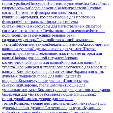
гарнитуры
Биде
Писсуары
Полотенцесушители
Спа-бассейны с
гидромассажем
Водоснабжение
Водонагреватели
Бытовые
насосы
Проточные фильтры для воды
Фильтры-
кувшины
Картриджи, комплектующие для проточных
фильтров
Магистральные фильтры, системы
сантехнические
Аксессуары для магистральных фильтров,
систем сантехнических
Трубы полипропиленовые
Фитинги
полипропиленовые
Расширительные баки,
гидроаккумуляторы
Обустройство ванной комнаты и
туалета
Мебель для ванной
Зеркала для ванной
Аксессуары для
ванной и туалета
Сиденья и чехлы для унитаза
Шторки,
карнизы для ванны
Стеклянные, пластиковые шторки для
ванны
Наборы для ванной и туалета
Зеркала
косметические
Сиденья для ванны
Коврики для ванной и
туалета
Экран-дверки в туалет
Комплектующие для мебели в
ванную
Комплектующие для сантехники
Экраны для ванн,
душевых поддонов
Опоры для ванн, душевых
поддонов
Комплектующие для ванн
Плинтусы для
сантехники
Сифоны, трапы
Комплектующие для
умывальников, моек
Комплектующие для унитазов, писсуаров,
биде
Бачки для унитазов
Комплектующие для душевых
гарнитуров
Комплектующие для сифонов,
трапов
Комплектующие для смесителей
Комплектующие для
душевых кабин, уголков
Сантехника для кухни
Кухонные
мойки
Кухонные мойки со смесителями
Смесители для