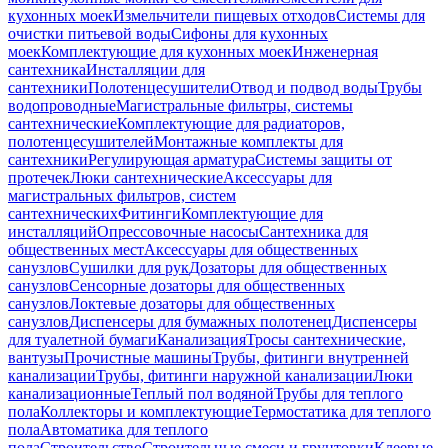
кухонных моек
Измельчители пищевых отходов
Системы для
очистки питьевой воды
Сифоны для кухонных
моек
Комплектующие для кухонных моек
Инженерная
сантехника
Инсталляции для
сантехники
Полотенцесушители
Отвод и подвод воды
Трубы
водопроводные
Магистральные фильтры, системы
сантехнические
Комплектующие для радиаторов,
полотенцесушителей
Монтажные комплекты для
сантехники
Регулирующая арматура
Системы защиты от
протечек
Люки сантехнические
Аксессуары для
магистральных фильтров, систем
сантехнических
Фитинги
Комплектующие для
инсталляций
Опрессовочные насосы
Сантехника для
общественных мест
Аксессуары для общественных
санузлов
Сушилки для рук
Дозаторы для общественных
санузлов
Сенсорные дозаторы для общественных
санузлов
Локтевые дозаторы для общественных
санузлов
Диспенсеры для бумажных полотенец
Диспенсеры
для туалетной бумаги
Канализация
Тросы сантехнические,
вантузы
Прочистные машины
Трубы, фитинги внутренней
канализации
Трубы, фитинги наружной канализации
Люки
канализационные
Теплый пол водяной
Трубы для теплого
пола
Коллекторы и комплектующие
Термостатика для теплого
пола
Автоматика для теплого
пола
Строительство
Строительные смеси и грунтовки
Клеевые