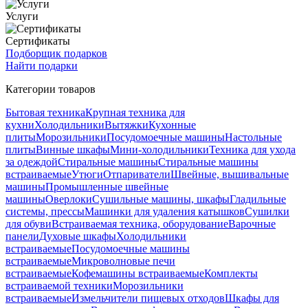
Услуги
Сертификаты
Подборщик подарков
Найти подарки
Категории товаров
Бытовая техника
Крупная техника для
кухни
Холодильники
Вытяжки
Кухонные
плиты
Морозильники
Посудомоечные машины
Настольные
плиты
Винные шкафы
Мини-холодильники
Техника для ухода
за одеждой
Стиральные машины
Стиральные машины
встраиваемые
Утюги
Отпариватели
Швейные, вышивальные
машины
Промышленные швейные
машины
Оверлоки
Сушильные машины, шкафы
Гладильные
системы, прессы
Машинки для удаления катышков
Сушилки
для обуви
Встраиваемая техника, оборудование
Варочные
панели
Духовые шкафы
Холодильники
встраиваемые
Посудомоечные машины
встраиваемые
Микроволновые печи
встраиваемые
Кофемашины встраиваемые
Комплекты
встраиваемой техники
Морозильники
встраиваемые
Измельчители пищевых отходов
Шкафы для