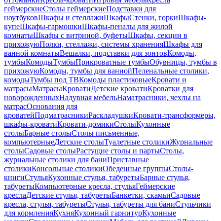
геймерские
Столы геймерские
Подставки для
ноутбуков
Шкафы и стеллажи
Шкафы
Стенки, горки
Шкафы-
купе
Шкафы-гармошки
Шкафы-пеналы для жилой
комнаты
Шкафы с витриной, буфеты
Шкафы, секции в
прихожую
Полки, стеллажи, системы хранения
Шкафы для
ванной комнаты
Вешалки, подставки для зонтов
Комоды,
тумбы
Комоды
Тумбы
Прикроватные тумбы
Обувницы, тумбы в
прихожую
Комоды, тумбы для ванной
Пеленальные столики,
комоды
Тумбы под ТВ
Комоды пластиковые
Кровати и
матрасы
Матрасы
Кровати
Детские кровати
Кроватки для
новорожденных
Надувная мебель
Наматрасники, чехлы на
матрас
Основания для
кроватей
Подматрасники
Раскладушки
Кровати-трансформеры,
шкафы-кровати
Кровати-домики
Столы
Кухонные
столы
Барные столы
Столы письменные,
компьютерные
Детские столы
Туалетные столики
Журнальные
столы
Садовые столы
Растущие столы и парты
Столы,
журнальные столики для бани
Приставные
столики
Консольные столики
Обеденные группы
Столы-
книги
Стулья
Кухонные стулья, табуреты
Барные стулья,
табуреты
Компьютерные кресла, стулья
Геймерские
кресла
Детские стулья, табуреты
Банкетки, скамьи
Садовые
кресла, стулья, табуреты
Стулья, табуреты для бани
Стульчики
для кормления
Кухня
Кухонный гарнитур
Кухонные