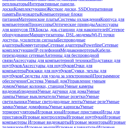
репликаторы
Интерактивные панели,
доски
Комплектующие
Жесткие диски, SSD
Оперативная
память
Видеокарты
Компьютерные блоки
питания
Материнские платы
Системы охлаждения
Корпуса для
компьютеров
Процессоры
Оптические приводы
Аксессуары
для корпусов ПК
Боксы, док-станции для накопителей
Сетевое
оборудование
Маршрутизаторы, DSL-модемы
Wi-Fi точки
доступа, усилители сигнала
Беспроводные
адаптеры
Коммутаторы
Сетевые адаптеры
Powerline
Сетевые
комплектующие
IP-телефония
Медиаконвертеры
Кабели,
переходники сетевые
Антенны для беспроводной
связи
Аксессуары для компьютерной техники
Подставки для
ноутбуков
Аксессуары для ноутбуков
Очки для
компьютера
Рюкзаки для ноутбуков
Сумки, чехлы для
ноутбуков
Средства для ухода за электроникой
Программное
обеспечение
Система Умный дом
Управление умным
домом
Умные колонки, станции
Умные камеры
видеонаблюдения
Умные датчики для дома
Умные
лампы
Умные выключатели
Умные розетки
Умные
светильники
Умные светодиодные ленты
Умные реле
Умные
замки
Умные домофоны
Умные карнизы
Умные
терморегуляторы
Игровая зона
Игровые приставки
Игры для
приставок
Игровые контроллеры
Игровые ноутбуки
Игровые
компьютеры
Игровые видеокарты
Игровые мониторы
Игровые
телевизоры
Игровые мыши
Игровые клавиатуры
Игровые