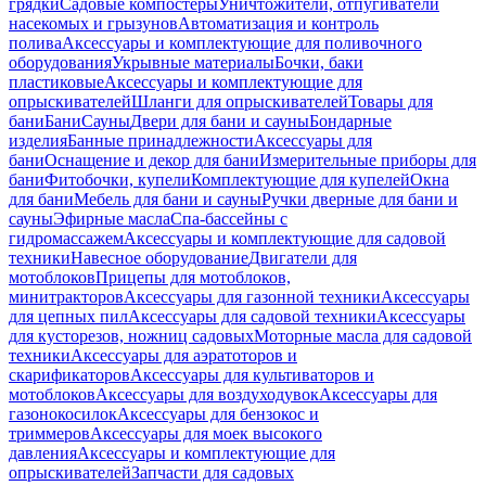
грядки
Садовые компостеры
Уничтожители, отпугиватели
насекомых и грызунов
Автоматизация и контроль
полива
Аксессуары и комплектующие для поливочного
оборудования
Укрывные материалы
Бочки, баки
пластиковые
Аксессуары и комплектующие для
опрыскивателей
Шланги для опрыскивателей
Товары для
бани
Бани
Сауны
Двери для бани и сауны
Бондарные
изделия
Банные принадлежности
Аксессуары для
бани
Оснащение и декор для бани
Измерительные приборы для
бани
Фитобочки, купели
Комплектующие для купелей
Окна
для бани
Мебель для бани и сауны
Ручки дверные для бани и
сауны
Эфирные масла
Спа-бассейны с
гидромассажем
Аксессуары и комплектующие для садовой
техники
Навесное оборудование
Двигатели для
мотоблоков
Прицепы для мотоблоков,
минитракторов
Аксессуары для газонной техники
Аксессуары
для цепных пил
Аксессуары для садовой техники
Аксессуары
для кусторезов, ножниц садовых
Моторные масла для садовой
техники
Аксессуары для аэратоторов и
скарификаторов
Аксессуары для культиваторов и
мотоблоков
Аксессуары для воздуходувок
Аксессуары для
газонокосилок
Аксессуары для бензокос и
триммеров
Аксессуары для моек высокого
давления
Аксессуары и комплектующие для
опрыскивателей
Запчасти для садовых