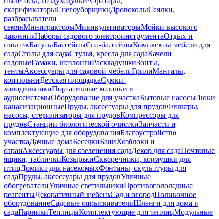
пылесосы, воздуходувки
Аэраторы,
скарификаторы
Снегоуборщики
Дровоколы
Сеялки,
разбрасыватели
семян
Минитракторы
Миникультиваторы
Мойки высокого
давления
Наборы садового электроинструмента
Отдых и
пикник
Батуты
Бассейны
Спа-бассейны
Комплекты мебели для
сада
Столы для сада
Стулья, кресла для сада
Качели
садовые
Гамаки, шезлонги
Раскладушки
Зонты,
тенты
Аксессуары для садовой мебели
Грили
Мангалы,
коптильни
Детская площадка
Сумки-
холодильники
Портативные колонки и
аудиосистемы
Оборудование для участка
Бытовые насосы
Люки
канализационные
Пруды, аксессуары для прудов
Фильтры,
насосы, стерилизаторы для прудов
Компрессоры для
прудов
Станции биологической очистки
Запчасти и
комплектующие для оборудования
Благоустройство
участка
Дачные дома
Беседки
Бани
Хозблоки и
сараи
Аксессуары для озеленения сада
Декор для сада
Почтовые
ящики, таблички
Козырьки
Скворечники, кормушки для
птиц
Домики для насекомых
Фонтаны, скульптуры для
сада
Пруды, аксессуары для прудов
Уличные
обогреватели
Уличные светильники
Противогололедные
реагенты
Декоративный щебень
Сад и огород
Поливочное
оборудование
Садовые опрыскиватели
Шланги для дома и
сада
Парники
Теплицы
Комплектующие для теплиц
Модульные