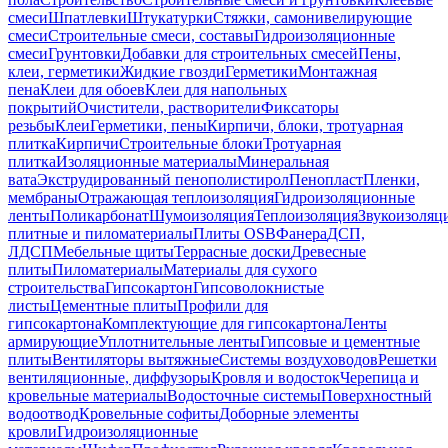
смеси
Шпатлевки
Штукатурки
Стяжки, самонивелирующие
смеси
Строительные смеси, составы
Гидроизоляционные
смеси
Грунтовки
Добавки для строительных смесей
Пены,
клеи, герметики
Жидкие гвозди
Герметики
Монтажная
пена
Клеи для обоев
Клеи для напольных
покрытий
Очистители, растворители
Фиксаторы
резьбы
Клеи
Герметики, пены
Кирпичи, блоки, тротуарная
плитка
Кирпичи
Строительные блоки
Тротуарная
плитка
Изоляционные материалы
Минеральная
вата
Экструдированный пенополистирол
Пенопласт
Пленки,
мембраны
Отражающая теплоизоляция
Гидроизоляционные
ленты
Поликарбонат
Шумоизоляция
Теплоизоляция
Звукоизоляц
плитные и пиломатериалы
Плиты OSB
Фанера
ДСП,
ЛДСП
Мебельные щиты
Террасные доски
Древесные
плиты
Пиломатериалы
Материалы для сухого
строительства
Гипсокартон
Гипсоволокнистые
листы
Цементные плиты
Профили для
гипсокартона
Комплектующие для гипсокартона
Ленты
армирующие
Уплотнительные ленты
Гипсовые и цементные
плиты
Вентиляторы вытяжные
Системы воздуховодов
Решетки
вентиляционные, диффузоры
Кровля и водосток
Черепица и
кровельные материалы
Водосточные системы
Поверхностный
водоотвод
Кровельные софиты
Доборные элементы
кровли
Гидроизоляционные