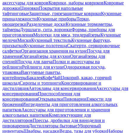
аксессуары для ковров
Коврики, наборы ковриков
Ковровые
дорожки
Циновки
Покрытия напольные
тафтинговые
Защитные, грязезащитные коврики
Кухонные
принадлежности
Кухонные приборы
Терки,
овощерезки
Разделочные доски
Кухонные термометры,
таймеры
Дуршлаги, сита, воронки
Формы, приборы для
приготовления
Молотки для мяса, тендерайзеры
Кухонные
мелочи
Миски
Кухонный текстиль
Кухонные фартуки,
прихватки
Кухонные полотенца
Скатерти, сервировочные
салфетки
Организация хранения на кухне
Посуда для
хранения
Органайзеры для кухни
Органайзеры для
специй
Посуда для ланча
Полки и аксессуары на
рейлинги
Рейлинги для кухни
Одноразовая посуда,
упаковка
Вакуумные пакеты,
контейнеры
Бакалея
Кофе
Чай
Цикорий, какао, горячий
шоколад
Сиропы и топпинги
Консервирование и
дистилляция
Автоклавы для консервирования
Аксессуары для
консервирования
Приспособления для
консервирования
Открывалки
Пивоварни
Емкости для
брожения
Ингредиенты для приготовления алкогольных
напитков
Аксессуары для приготовления и хранения
алкогольных напитков
Комплектующие для
дистилляторов
Прессы, дробилки для виноделия и
пивоварения
Дистилляторы бытовые
Уборочный
инвентарь
Швабры, насадки
Ведра, тазы для уборки
Наборы