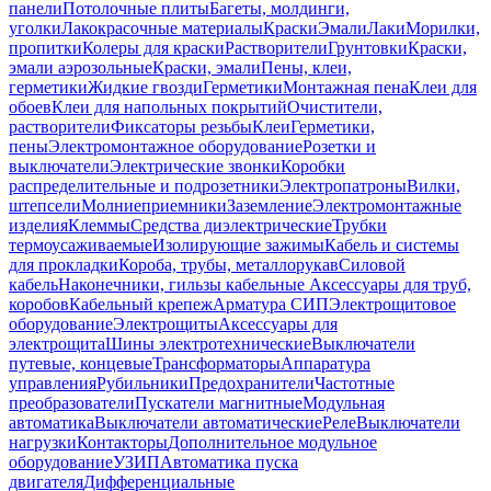
панели
Потолочные плиты
Багеты, молдинги,
уголки
Лакокрасочные материалы
Краски
Эмали
Лаки
Морилки,
пропитки
Колеры для краски
Растворители
Грунтовки
Краски,
эмали аэрозольные
Краски, эмали
Пены, клеи,
герметики
Жидкие гвозди
Герметики
Монтажная пена
Клеи для
обоев
Клеи для напольных покрытий
Очистители,
растворители
Фиксаторы резьбы
Клеи
Герметики,
пены
Электромонтажное оборудование
Розетки и
выключатели
Электрические звонки
Коробки
распределительные и подрозетники
Электропатроны
Вилки,
штепсели
Молниеприемники
Заземление
Электромонтажные
изделия
Клеммы
Средства диэлектрические
Трубки
термоусаживаемые
Изолирующие зажимы
Кабель и системы
для прокладки
Короба, трубы, металлорукав
Силовой
кабель
Наконечники, гильзы кабельные
Аксессуары для труб,
коробов
Кабельный крепеж
Арматура СИП
Электрощитовое
оборудование
Электрощиты
Аксессуары для
электрощита
Шины электротехнические
Выключатели
путевые, концевые
Трансформаторы
Аппаратура
управления
Рубильники
Предохранители
Частотные
преобразователи
Пускатели магнитные
Модульная
автоматика
Выключатели автоматические
Реле
Выключатели
нагрузки
Контакторы
Дополнительное модульное
оборудование
УЗИП
Автоматика пуска
двигателя
Дифференциальные