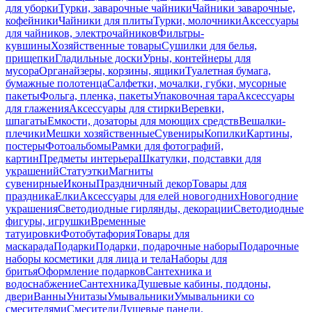
для уборки
Турки, заварочные чайники
Чайники заварочные,
кофейники
Чайники для плиты
Турки, молочники
Аксессуары
для чайников, электрочайников
Фильтры-
кувшины
Хозяйственные товары
Сушилки для белья,
прищепки
Гладильные доски
Урны, контейнеры для
мусора
Органайзеры, корзины, ящики
Туалетная бумага,
бумажные полотенца
Салфетки, мочалки, губки, мусорные
пакеты
Фольга, пленка, пакеты
Упаковочная тара
Аксессуары
для глажения
Аксессуары для стирки
Веревки,
шпагаты
Емкости, дозаторы для моющих средств
Вешалки-
плечики
Мешки хозяйственные
Сувениры
Копилки
Картины,
постеры
Фотоальбомы
Рамки для фотографий,
картин
Предметы интерьера
Шкатулки, подставки для
украшений
Статуэтки
Магниты
сувенирные
Иконы
Праздничный декор
Товары для
праздника
Елки
Аксессуары для елей новогодних
Новогодние
украшения
Светодиодные гирлянды, декорации
Светодиодные
фигуры, игрушки
Временные
татуировки
Фотобутафория
Товары для
маскарада
Подарки
Подарки, подарочные наборы
Подарочные
наборы косметики для лица и тела
Наборы для
бритья
Оформление подарков
Сантехника и
водоснабжение
Сантехника
Душевые кабины, поддоны,
двери
Ванны
Унитазы
Умывальники
Умывальники со
смесителями
Смесители
Душевые панели,