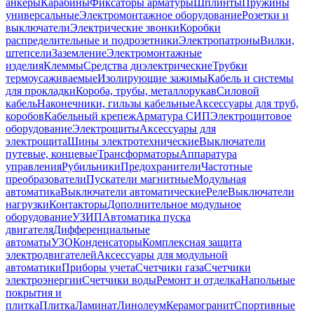
анкеры
Карабины
Фиксаторы арматуры
Шплинты
Пружины
универсальные
Электромонтажное оборудование
Розетки и
выключатели
Электрические звонки
Коробки
распределительные и подрозетники
Электропатроны
Вилки,
штепсели
Заземление
Электромонтажные
изделия
Клеммы
Средства диэлектрические
Трубки
термоусаживаемые
Изолирующие зажимы
Кабель и системы
для прокладки
Короба, трубы, металлорукав
Силовой
кабель
Наконечники, гильзы кабельные
Аксессуары для труб,
коробов
Кабельный крепеж
Арматура СИП
Электрощитовое
оборудование
Электрощиты
Аксессуары для
электрощита
Шины электротехнические
Выключатели
путевые, концевые
Трансформаторы
Аппаратура
управления
Рубильники
Предохранители
Частотные
преобразователи
Пускатели магнитные
Модульная
автоматика
Выключатели автоматические
Реле
Выключатели
нагрузки
Контакторы
Дополнительное модульное
оборудование
УЗИП
Автоматика пуска
двигателя
Дифференциальные
автоматы
УЗО
Конденсаторы
Комплексная защита
электродвигателей
Аксессуары для модульной
автоматики
Приборы учета
Счетчики газа
Счетчики
электроэнергии
Счетчики воды
Ремонт и отделка
Напольные
покрытия и
плитка
Плитка
Ламинат
Линолеум
Керамогранит
Спортивные