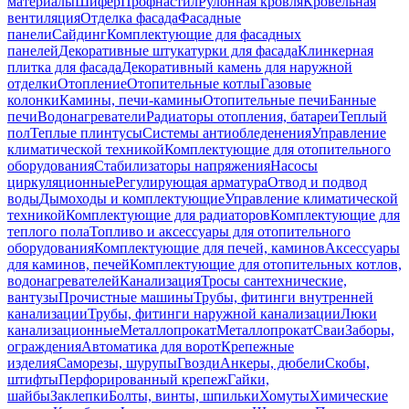
материалы
Шифер
Профнастил
Рулонная кровля
Кровельная
вентиляция
Отделка фасада
Фасадные
панели
Сайдинг
Комплектующие для фасадных
панелей
Декоративные штукатурки для фасада
Клинкерная
плитка для фасада
Декоративный камень для наружной
отделки
Отопление
Отопительные котлы
Газовые
колонки
Камины, печи-камины
Отопительные печи
Банные
печи
Водонагреватели
Радиаторы отопления, батареи
Теплый
пол
Теплые плинтусы
Системы антиобледенения
Управление
климатической техникой
Комплектующие для отопительного
оборудования
Стабилизаторы напряжения
Насосы
циркуляционные
Регулирующая арматура
Отвод и подвод
воды
Дымоходы и комплектующие
Управление климатической
техникой
Комплектующие для радиаторов
Комплектующие для
теплого пола
Топливо и аксессуары для отопительного
оборудования
Комплектующие для печей, каминов
Аксессуары
для каминов, печей
Комплектующие для отопительных котлов,
водонагревателей
Канализация
Тросы сантехнические,
вантузы
Прочистные машины
Трубы, фитинги внутренней
канализации
Трубы, фитинги наружной канализации
Люки
канализационные
Металлопрокат
Металлопрокат
Сваи
Заборы,
ограждения
Автоматика для ворот
Крепежные
изделия
Саморезы, шурупы
Гвозди
Анкеры, дюбели
Скобы,
штифты
Перфорированный крепеж
Гайки,
шайбы
Заклепки
Болты, винты, шпильки
Хомуты
Химические