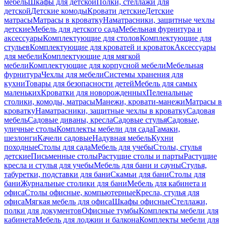
мебель
Шкафы для детской
Полки, стеллажи для
детской
Детские комоды
Кровати детские
Детские
матрасы
Матрасы в кроватку
Наматрасники, защитные чехлы
детские
Мебель для детского сада
Мебельная фурнитура и
аксессуары
Комплектующие для столов
Комплектующие для
стульев
Комплектующие для кроватей и кроваток
Аксессуары
для мебели
Комплектующие для мягкой
мебели
Комплектующие для корпусной мебели
Мебельная
фурнитура
Чехлы для мебели
Системы хранения для
кухни
Товары для безопасности детей
Мебель для самых
маленьких
Кроватки для новорожденных
Пеленальные
столики, комоды, матрасы
Манежи, кровати-манежи
Матрасы в
кроватку
Наматрасники, защитные чехлы в кроватку
Садовая
мебель
Садовые диваны, кресла
Садовые стулья
Садовые,
уличные столы
Комплекты мебели для сада
Гамаки,
шезлонги
Качели садовые
Надувная мебель
Кухни
походные
Столы для сада
Мебель для учебы
Столы, стулья
детские
Письменные столы
Растущие столы и парты
Растущие
кресла и стулья для учебы
Мебель для бани и сауны
Стулья,
табуретки, подставки для бани
Скамьи для бани
Столы для
бани
Журнальные столики для бани
Мебель для кабинета и
офиса
Столы офисные, компьютерные
Кресла, стулья для
офиса
Мягкая мебель для офиса
Шкафы офисные
Стеллажи,
полки для документов
Офисные тумбы
Комплекты мебели для
кабинета
Мебель для лоджии и балкона
Комплекты мебели для