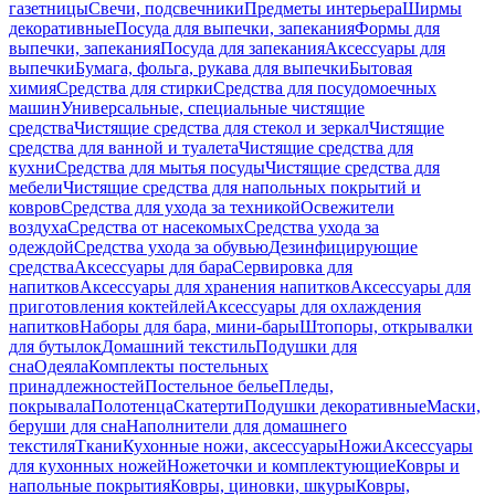
газетницы
Свечи, подсвечники
Предметы интерьера
Ширмы
декоративные
Посуда для выпечки, запекания
Формы для
выпечки, запекания
Посуда для запекания
Аксессуары для
выпечки
Бумага, фольга, рукава для выпечки
Бытовая
химия
Средства для стирки
Средства для посудомоечных
машин
Универсальные, специальные чистящие
средства
Чистящие средства для стекол и зеркал
Чистящие
средства для ванной и туалета
Чистящие средства для
кухни
Средства для мытья посуды
Чистящие средства для
мебели
Чистящие средства для напольных покрытий и
ковров
Средства для ухода за техникой
Освежители
воздуха
Средства от насекомых
Средства ухода за
одеждой
Средства ухода за обувью
Дезинфицирующие
средства
Аксессуары для бара
Сервировка для
напитков
Аксессуары для хранения напитков
Аксессуары для
приготовления коктейлей
Аксессуары для охлаждения
напитков
Наборы для бара, мини-бары
Штопоры, открывалки
для бутылок
Домашний текстиль
Подушки для
сна
Одеяла
Комплекты постельных
принадлежностей
Постельное белье
Пледы,
покрывала
Полотенца
Скатерти
Подушки декоративные
Маски,
беруши для сна
Наполнители для домашнего
текстиля
Ткани
Кухонные ножи, аксессуары
Ножи
Аксессуары
для кухонных ножей
Ножеточки и комплектующие
Ковры и
напольные покрытия
Ковры, циновки, шкуры
Ковры,