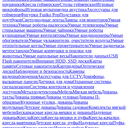
наушники
Кресла геймерские
Столы геймерские
Игровые
микрофоны
Игровая мультимедиа акустика
Аксессуары для
геймеров
Фигурки Funko Pop
Подставки для
ноутбуков
Светодиодные ленты
Лампы для мониторов
Умная
техника
Умные роботы-пылесосы
Умные телевизоры
Умные
стиральные машины
Умные чайники
Умные роботы
кулинарные
Умные вентиляторы
Умные кондиционеры
Умные
обогреватели
Умные увлажнители, очистители воздуха
Умные
отопительные котлы
Умные проветриватели
Умные радиочасы,
метеостанции
Умные кормушки и поилки для
животных
Умные напольные весы
Накопители данных
USB
Flash накопители
Внешние HDD, SSD диски
Карты
памяти
Сетевые накопители
Картридеры
Оптические
диски
Наблюдение и безопасность
Камеры
видеонаблюдения
Аксессуары для CCTV
Домофоны,
вызывные панели
Датчики для дома
Охранные системы,
сигнализации
Системы контроля и управления
доступом
Металлодетекторы
Мебель
Мягкая мебель
Диваны,
тахты
Диваны прямые
Диваны угловые
Диваны П-
образные
Кухонные уголки, диваны
Диваны
модульные
Детские диваны
Диваны садовые
Комплекты мягкой
мебели
Бескаркасные кресла-мешки и диваны
Надувные
диваны
Кресла
Кресла
Кресла-мешки и пуфы
Кресла-качалки,
кресла-маятники
Детские кресла, пуфы
Надувные кресла
Пуфы,
оттоманки
Кресла-кровати
Игровая мебель
Кресла