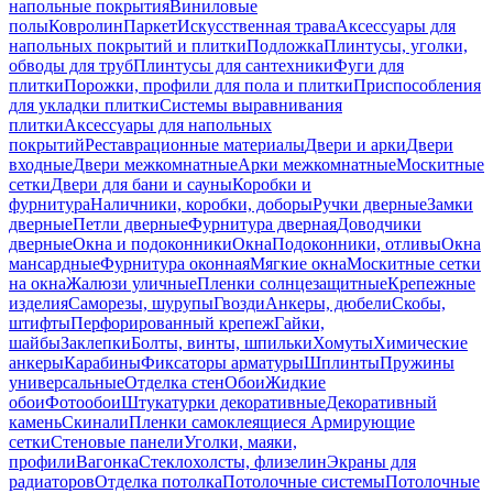
напольные покрытия
Виниловые
полы
Ковролин
Паркет
Искусственная трава
Аксессуары для
напольных покрытий и плитки
Подложка
Плинтусы, уголки,
обводы для труб
Плинтусы для сантехники
Фуги для
плитки
Порожки, профили для пола и плитки
Приспособления
для укладки плитки
Системы выравнивания
плитки
Аксессуары для напольных
покрытий
Реставрационные материалы
Двери и арки
Двери
входные
Двери межкомнатные
Арки межкомнатные
Москитные
сетки
Двери для бани и сауны
Коробки и
фурнитура
Наличники, коробки, доборы
Ручки дверные
Замки
дверные
Петли дверные
Фурнитура дверная
Доводчики
дверные
Окна и подоконники
Окна
Подоконники, отливы
Окна
мансардные
Фурнитура оконная
Мягкие окна
Москитные сетки
на окна
Жалюзи уличные
Пленки солнцезащитные
Крепежные
изделия
Саморезы, шурупы
Гвозди
Анкеры, дюбели
Скобы,
штифты
Перфорированный крепеж
Гайки,
шайбы
Заклепки
Болты, винты, шпильки
Хомуты
Химические
анкеры
Карабины
Фиксаторы арматуры
Шплинты
Пружины
универсальные
Отделка стен
Обои
Жидкие
обои
Фотообои
Штукатурки декоративные
Декоративный
камень
Скинали
Пленки самоклеящиеся
Армирующие
сетки
Стеновые панели
Уголки, маяки,
профили
Вагонка
Стеклохолсты, флизелин
Экраны для
радиаторов
Отделка потолка
Потолочные системы
Потолочные