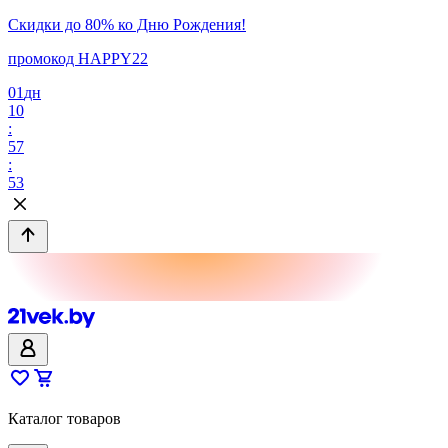
Скидки до 80% ко Дню Рождения!
промокод HAPPY22
01
дн
10
:
57
:
53
Каталог товаров