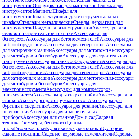
инструментов
Оборудование для мастерской
Тележки для
инструментов
Магниты
Шкафы для
инструментов
Комплектующие для инструментальных
шкафов
Стеллажи металлические
Стенды, держатели для
инструментов
Поддоны для инструментов
Аксессуары для
силовой и строительной техники
Аксессуары для
бензорезов
Аксессуары для бетоносмесителей
Аксессуары для
виброоборудования
Аксессуары для генераторов
Аксессуары
для затирочных машин
Аксессуары для мотопомп
Аксессуары
для мотобуров и бензобуров
Аксессуары для строительного
инструмента
Аксессуары пневмооборудования
Аксессуары для
бензорезов
Аксессуары для бетоносмесителей
Аксессуары для
виброоборудования
Аксессуары для генераторов
Аксессуары
для затирочных машин
Аксессуары для мотопомп
Аксессуары
для мотобуров и бензобуров
Аксессуары для
электроинструмента
Аксессуары для компрессоров,
пневмосистем
Аксессуары для сварки, пайки
Аксессуары для
станков
Аксессуары для стружкоотсосов
Аксессуары для
бурения и сверления
Аксессуары для резания
Аксессуары для
шлифования
Аксессуары для измерительных
приборов
Аксессуары для станков
Дом и сад
Садовая
техника
Триммеры, бензокосы
Цепные
пилы
Газонокосилки
Культиваторы, мотоблоки
Кусторезы,
садовые ножницы
Садовые, кормовые измельчители
Садовые