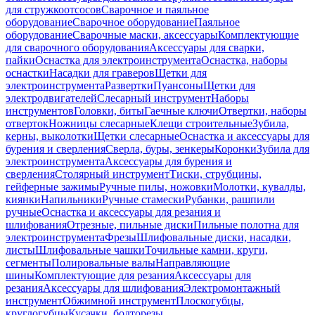
для стружкоотсосов
Сварочное и паяльное
оборудование
Сварочное оборудование
Паяльное
оборудование
Сварочные маски, аксессуары
Комплектующие
для сварочного оборудования
Аксессуары для сварки,
пайки
Оснастка для электроинструмента
Оснастка, наборы
оснастки
Насадки для граверов
Щетки для
электроинструмента
Развертки
Пуансоны
Щетки для
электродвигателей
Слесарный инструмент
Наборы
инструментов
Головки, биты
Гаечные ключи
Отвертки, наборы
отверток
Ножницы слесарные
Клещи строительные
Зубила,
керны, выколотки
Щетки слесарные
Оснастка и аксессуары для
бурения и сверления
Сверла, буры, зенкеры
Коронки
Зубила для
электроинструмента
Аксессуары для бурения и
сверления
Столярный инструмент
Тиски, струбцины,
гейферные зажимы
Ручные пилы, ножовки
Молотки, кувалды,
киянки
Напильники
Ручные стамески
Рубанки, рашпили
ручные
Оснастка и аксессуары для резания и
шлифования
Отрезные, пильные диски
Пильные полотна для
электроинструмента
Фрезы
Шлифовальные диски, насадки,
листы
Шлифовальные чашки
Точильные камни, круги,
сегменты
Полировальные валы
Направляющие
шины
Комплектующие для резания
Аксессуары для
резания
Аксессуары для шлифования
Электромонтажный
инструмент
Обжимной инструмент
Плоскогубцы,
круглогубцы
Кусачки, болторезы,