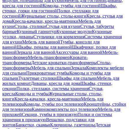
модули
Столешницы для кухни
Мебель для гостиной
Диваны,
кресла для гостиной
Комоды, тумбы для гостиной
Шкафы,
стенки, горки для гостиной
Полки, стеллажи для
гостиной
Журнальные столы, столы-книги
Кресла, стулья для
дома
Кресла-качалки, кресла-маятники
Мебель для
кухни
Столы, столики
Стулья для кухни
Стулья, табуреты
барные
Кухонный гарнитур
Кухонные модули
Кухонные
уголки, диваны
Стульчики для кормления
Системы хранения
для кухни
Мебель для ванной
Тумбы, консоли для
ванной
Шкафы, пеналы для ванной
Шкафчики, полки для
ванной
Зеркала для ванной
Аксессуары для ванной
Мебель-
трансформер
Мебель-трансформер
Кровати-
трансформеры
Детские кроватки-трансформеры
Столы-
трансформеры
Мебель для спальни
Зеркала
Комплекты мебели
для спальни
Прикроватные тумбы
Комоды и тумбы для
спальни
Туалетные столики
Шкафы для спальни
Мебель для
жилых комнат
Диваны, кресла для дома
Шкафы, стенки,
секции
Полки, стеллажи, системы хранения
Стулья,
кресла
Комоды и тумбы
Журнальные столы, столы-
книги
Кресла-качалки, кресла-маятники
Мебель для
телевизора
Комоды, тумбы под телевизор
Кронштейны, стойки
для телевизора
Каминокомплекты под телевизор
Мебель для
прихожей
Секции, тумбы в прихожую
Полки и системы
хранения в прихожую
Вешалки, подставки для
зонтов
Банкетки, скамьи
Ключницы, газетницы
Детская