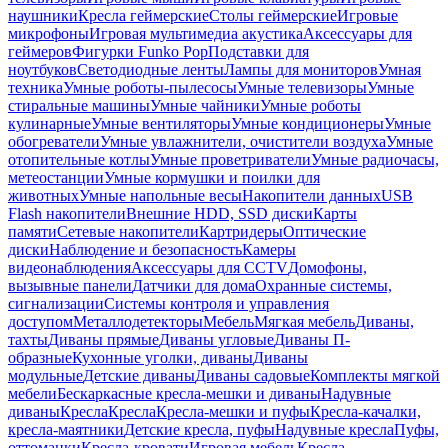
наушники
Кресла геймерские
Столы геймерские
Игровые
микрофоны
Игровая мультимедиа акустика
Аксессуары для
геймеров
Фигурки Funko Pop
Подставки для
ноутбуков
Светодиодные ленты
Лампы для мониторов
Умная
техника
Умные роботы-пылесосы
Умные телевизоры
Умные
стиральные машины
Умные чайники
Умные роботы
кулинарные
Умные вентиляторы
Умные кондиционеры
Умные
обогреватели
Умные увлажнители, очистители воздуха
Умные
отопительные котлы
Умные проветриватели
Умные радиочасы,
метеостанции
Умные кормушки и поилки для
животных
Умные напольные весы
Накопители данных
USB
Flash накопители
Внешние HDD, SSD диски
Карты
памяти
Сетевые накопители
Картридеры
Оптические
диски
Наблюдение и безопасность
Камеры
видеонаблюдения
Аксессуары для CCTV
Домофоны,
вызывные панели
Датчики для дома
Охранные системы,
сигнализации
Системы контроля и управления
доступом
Металлодетекторы
Мебель
Мягкая мебель
Диваны,
тахты
Диваны прямые
Диваны угловые
Диваны П-
образные
Кухонные уголки, диваны
Диваны
модульные
Детские диваны
Диваны садовые
Комплекты мягкой
мебели
Бескаркасные кресла-мешки и диваны
Надувные
диваны
Кресла
Кресла
Кресла-мешки и пуфы
Кресла-качалки,
кресла-маятники
Детские кресла, пуфы
Надувные кресла
Пуфы,
оттоманки
Кресла-кровати
Игровая мебель
Кресла