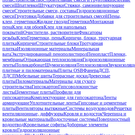
смеси
Шпатлевки
Штукатурки
Стяжки, самонивелирующие
смеси
Строительные смеси, составы
Гидроизоляционные
смеси
Грунтовки
Добавки для строительных смесей
Пены,
клеи, герметики
Жидкие гвозди
Герметики
Монтажная
пена
Клеи для обоев
Клеи для напольных
покрытий
Очистители, растворители
Фиксаторы
резьбы
Клеи
Герметики, пены
Кирпичи, блоки, тротуарная
плитка
Кирпичи
Строительные блоки
Тротуарная
плитка
Изоляционные материалы
Минеральная
вата
Экструдированный пенополистирол
Пенопласт
Пленки,
мембраны
Отражающая теплоизоляция
Гидроизоляционные
ленты
Поликарбонат
Шумоизоляция
Теплоизоляция
Звукоизоляц
плитные и пиломатериалы
Плиты OSB
Фанера
ДСП,
ЛДСП
Мебельные щиты
Террасные доски
Древесные
плиты
Пиломатериалы
Материалы для сухого
строительства
Гипсокартон
Гипсоволокнистые
листы
Цементные плиты
Профили для
гипсокартона
Комплектующие для гипсокартона
Ленты
армирующие
Уплотнительные ленты
Гипсовые и цементные
плиты
Вентиляторы вытяжные
Системы воздуховодов
Решетки
вентиляционные, диффузоры
Кровля и водосток
Черепица и
кровельные материалы
Водосточные системы
Поверхностный
водоотвод
Кровельные софиты
Доборные элементы
кровли
Гидроизоляционные