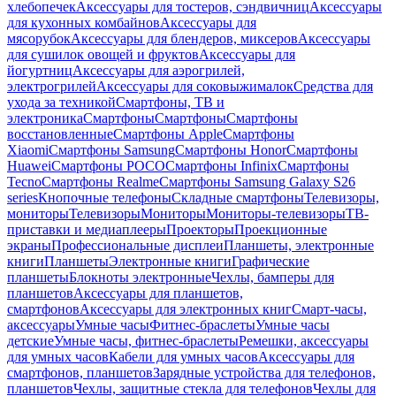
хлебопечек
Аксессуары для тостеров, сэндвичниц
Аксессуары
для кухонных комбайнов
Аксессуары для
мясорубок
Аксессуары для блендеров, миксеров
Аксессуары
для сушилок овощей и фруктов
Аксессуары для
йогуртниц
Аксессуары для аэрогрилей,
электрогрилей
Аксессуары для соковыжималок
Средства для
ухода за техникой
Смартфоны, ТВ и
электроника
Смартфоны
Смартфоны
Смартфоны
восстановленные
Смартфоны Apple
Смартфоны
Xiaomi
Смартфоны Samsung
Смартфоны Honor
Смартфоны
Huawei
Смартфоны POCO
Смартфоны Infinix
Смартфоны
Tecno
Смартфоны Realme
Смартфоны Samsung Galaxy S26
series
Кнопочные телефоны
Складные смартфоны
Телевизоры,
мониторы
Телевизоры
Мониторы
Мониторы-телевизоры
ТВ-
приставки и медиаплееры
Проекторы
Проекционные
экраны
Профессиональные дисплеи
Планшеты, электронные
книги
Планшеты
Электронные книги
Графические
планшеты
Блокноты электронные
Чехлы, бамперы для
планшетов
Аксессуары для планшетов,
смартфонов
Аксессуары для электронных книг
Смарт-часы,
аксессуары
Умные часы
Фитнес-браслеты
Умные часы
детские
Умные часы, фитнес-браслеты
Ремешки, аксессуары
для умных часов
Кабели для умных часов
Аксессуары для
смартфонов, планшетов
Зарядные устройства для телефонов,
планшетов
Чехлы, защитные стекла для телефонов
Чехлы для