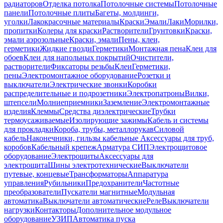
радиаторов
Отделка потолка
Потолочные системы
Потолочные
панели
Потолочные плиты
Багеты, молдинги,
уголки
Лакокрасочные материалы
Краски
Эмали
Лаки
Морилки,
пропитки
Колеры для краски
Растворители
Грунтовки
Краски,
эмали аэрозольные
Краски, эмали
Пены, клеи,
герметики
Жидкие гвозди
Герметики
Монтажная пена
Клеи для
обоев
Клеи для напольных покрытий
Очистители,
растворители
Фиксаторы резьбы
Клеи
Герметики,
пены
Электромонтажное оборудование
Розетки и
выключатели
Электрические звонки
Коробки
распределительные и подрозетники
Электропатроны
Вилки,
штепсели
Молниеприемники
Заземление
Электромонтажные
изделия
Клеммы
Средства диэлектрические
Трубки
термоусаживаемые
Изолирующие зажимы
Кабель и системы
для прокладки
Короба, трубы, металлорукав
Силовой
кабель
Наконечники, гильзы кабельные
Аксессуары для труб,
коробов
Кабельный крепеж
Арматура СИП
Электрощитовое
оборудование
Электрощиты
Аксессуары для
электрощита
Шины электротехнические
Выключатели
путевые, концевые
Трансформаторы
Аппаратура
управления
Рубильники
Предохранители
Частотные
преобразователи
Пускатели магнитные
Модульная
автоматика
Выключатели автоматические
Реле
Выключатели
нагрузки
Контакторы
Дополнительное модульное
оборудование
УЗИП
Автоматика пуска