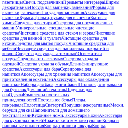
газетницы
Свечи, подсвечники
Предметы интерьера
Ширмы
декоративные
Посуда для выпечки, запекания
Формы для
выпечки, запекания
Посуда для запекания
Аксессуары для
выпечки
Бумага, фольга, рукава для выпечки
Бытовая
химия
Средства для стирки
Средства для посудомоечных
машин
Универсальные, специальные чистящие
средства
Чистящие средства для стекол и зеркал
Чистящие
средства для ванной и туалета
Чистящие средства для
кухни
Средства для мытья посуды
Чистящие средства для
мебели
Чистящие средства для напольных покрытий и
ковров
Средства для ухода за техникой
Освежители
воздуха
Средства от насекомых
Средства ухода за
одеждой
Средства ухода за обувью
Дезинфицирующие
средства
Аксессуары для бара
Сервировка для
напитков
Аксессуары для хранения напитков
Аксессуары для
приготовления коктейлей
Аксессуары для охлаждения
напитков
Наборы для бара, мини-бары
Штопоры, открывалки
для бутылок
Домашний текстиль
Подушки для
сна
Одеяла
Комплекты постельных
принадлежностей
Постельное белье
Пледы,
покрывала
Полотенца
Скатерти
Подушки декоративные
Маски,
беруши для сна
Наполнители для домашнего
текстиля
Ткани
Кухонные ножи, аксессуары
Ножи
Аксессуары
для кухонных ножей
Ножеточки и комплектующие
Ковры и
напольные покрытия
Ковры, циновки, шкуры
Ковры,