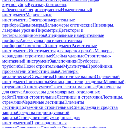
круглогубцы
Кусачки, болторезы,
кабелерезы
Специнструменты
Измерительный
инструмент
Мерительные
инструменты
Электроизмерительные
приборы
Дальномеры
Дальномеры оптические
Нивелиры,
лазерные уровни
Пирометры
Детекторы и
тестеры
Толщиномеры
Специальные измерительные
приборы
Аксессуары для измерительных
приборов
Разметочный инструмент
Разметочные
инструменты
Инструменты для нарезки резьбы
Маркеры,
карандаши строительные
Клейма ударные
Строительно-
монтажный инструмент
Заклепочники
Труборезы,
трубогибы
Ножи строительные
Мультитулы
Пробойники,
просекатели отверстий
Ломы
Степлеры
механические
Стеклорезы
Прикаточные валики
Отделочный
инструмент
Плиткорезы
Кельмы, шпатели, гладилки
Малярный,
отделочный инструмент
Скотч, ленты малярные
Диспенсеры
для скотча
Аксессуары для малярных, отделочных
работ
Пленки строительные
Лестницы и стремянки
Лестницы,
стремянки
Чердачные лестницы
Элементы
лестниц
Подъемники строительные
Спецодежда и средства
защиты
Средства индивидуальной
защиты
Огнетушители
Сумки, пояса для
инструментов
Производственная
одежда
Спецодежда
Спецобувь
Организация рабочего