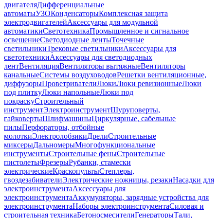
двигателя
Дифференциальные
автоматы
УЗО
Конденсаторы
Комплексная защита
электродвигателей
Аксессуары для модульной
автоматики
Светотехника
Промышленное и сигнальное
освещение
Светодиодные ленты
Точечные
светильники
Трековые светильники
Аксессуары для
светотехники
Аксессуары для светодиодных
лент
Вентиляция
Вентиляторы вытяжные
Вентиляторы
канальные
Системы воздуховодов
Решетки вентиляционные,
диффузоры
Проветриватели
Люки
Люки ревизионные
Люки
под плитку
Люки напольные
Люки под
покраску
Строительный
инструмент
Электроинструмент
Шуруповерты,
гайковерты
Шлифмашины
Циркулярные, сабельные
пилы
Перфораторы, отбойные
молотки
Электролобзики
Дрели
Строительные
миксеры
Дальномеры
Многофункциональные
инструменты
Строительные фены
Строительные
пистолеты
Фрезеры
Рубанки, стамески
электрические
Краскопульты
Степлеры,
гвоздезабиватели
Электрические ножницы, резаки
Насадки для
электроинструмента
Аксессуары для
электроинструмента
Аккумуляторы, зарядные устройства для
электроинструмента
Наборы электроинструмента
Силовая и
строительная техника
Бетоносмесители
Генераторы
Тали,