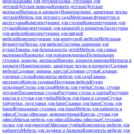
мебель
Шкафы для детской
Полки, стеллажи для
детской
Детские комоды
Кровати детские
Детские
матрасы
Матрасы в кроватку
Наматрасники, защитные чехлы
детские
Мебель для детского сада
Мебельная фурнитура и
аксессуары
Комплектующие для столов
Комплектующие для
стульев
Комплектующие для кроватей и кроваток
Аксессуары
для мебели
Комплектующие для мягкой
мебели
Комплектующие для корпусной мебели
Мебельная
фурнитура
Чехлы для мебели
Системы хранения для
кухни
Товары для безопасности детей
Мебель для самых
маленьких
Кроватки для новорожденных
Пеленальные
столики, комоды, матрасы
Манежи, кровати-манежи
Матрасы в
кроватку
Наматрасники, защитные чехлы в кроватку
Садовая
мебель
Садовые диваны, кресла
Садовые стулья
Садовые,
уличные столы
Комплекты мебели для сада
Гамаки,
шезлонги
Качели садовые
Надувная мебель
Кухни
походные
Столы для сада
Мебель для учебы
Столы, стулья
детские
Письменные столы
Растущие столы и парты
Растущие
кресла и стулья для учебы
Мебель для бани и сауны
Стулья,
табуретки, подставки для бани
Скамьи для бани
Столы для
бани
Журнальные столики для бани
Мебель для кабинета и
офиса
Столы офисные, компьютерные
Кресла, стулья для
офиса
Мягкая мебель для офиса
Шкафы офисные
Стеллажи,
полки для документов
Офисные тумбы
Комплекты мебели для
кабинета
Мебель для лоджии и балкона
Комплекты мебели для