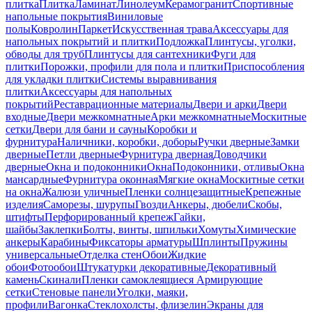
плитка
Плитка
Ламинат
Линолеум
Керамогранит
Спортивные
напольные покрытия
Виниловые
полы
Ковролин
Паркет
Искусственная трава
Аксессуары для
напольных покрытий и плитки
Подложка
Плинтусы, уголки,
обводы для труб
Плинтусы для сантехники
Фуги для
плитки
Порожки, профили для пола и плитки
Приспособления
для укладки плитки
Системы выравнивания
плитки
Аксессуары для напольных
покрытий
Реставрационные материалы
Двери и арки
Двери
входные
Двери межкомнатные
Арки межкомнатные
Москитные
сетки
Двери для бани и сауны
Коробки и
фурнитура
Наличники, коробки, доборы
Ручки дверные
Замки
дверные
Петли дверные
Фурнитура дверная
Доводчики
дверные
Окна и подоконники
Окна
Подоконники, отливы
Окна
мансардные
Фурнитура оконная
Мягкие окна
Москитные сетки
на окна
Жалюзи уличные
Пленки солнцезащитные
Крепежные
изделия
Саморезы, шурупы
Гвозди
Анкеры, дюбели
Скобы,
штифты
Перфорированный крепеж
Гайки,
шайбы
Заклепки
Болты, винты, шпильки
Хомуты
Химические
анкеры
Карабины
Фиксаторы арматуры
Шплинты
Пружины
универсальные
Отделка стен
Обои
Жидкие
обои
Фотообои
Штукатурки декоративные
Декоративный
камень
Скинали
Пленки самоклеящиеся
Армирующие
сетки
Стеновые панели
Уголки, маяки,
профили
Вагонка
Стеклохолсты, флизелин
Экраны для