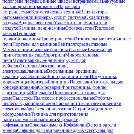
подогрева посуды
Винные шкафы встраиваемые
Вакуумные
упаковщики встраиваемые
Пароварки
встраиваемые
Климатическая техника
Вентиляторы
бытовые
Кондиционеры, сплит-системы
Охладители
воздуха
Водонагреватели
Увлажнители, очистители
воздуха
Камины, печи-камины
Обогреватели
Тепловые
завесы
Тепловые
пушки
Биокамины
Проветриватели
Отопительные печи
Банные
печи
Порталы для каминов
Вентиляторы вытяжные
Метеостанции
Газовые баллоны бытовые
Техника для
приготовления еды
Аэрогрили
Микроволновые
печи
Мультиварки
Сэндвичницы, хот-дог
мейкеры
Тостеры
Электрогрили,
электрошашлычницы
Вафельницы, орешницы,
кексницы
Хлебопечки
Ростеры, мини-печи
Йогуртницы,
мороженицы
Фризеры
Блинницы
Пароварки
Автоклавы для
консервирования
Сыроварни
Фритюрницы, фондю-
фритюрницы
Яйцеварки
Попкорницы
Техника для
дома
Пылесосы
Пылесосы профессиональные
Роботы-
пылесосы, мойщики окон
Пароочистители
Электровеники,
электрошвабры
Стеклоочистители
Стерилизационное
оборудование
Техника для приготовления
напитков
Электрочайники
Кофеварки,
кофемашины
Соковыжималки
Кофемолки
Вспениватели
молока
Сифоны для газирования воды
Аксессуары для