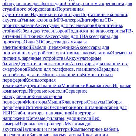
оборудования для фотостудии
Стойки, системы крепления для
студийного оборудования
Портативная
аудиотехника
Наушники и гарнитуры
Портативные колонки,
акустика
Умные колонки
MP3-плееры
Диктофоны
CD-
проигрыватели
Аксессуары для телевизоров
Кронштейны,
стойки
Кабели для телевизоров
Подписки на видеосервисы
ТВ-
антенны
ТВ-тюнеры
Аксессуары для ТВ
Аксессуары для
проектора
Очки 3D
Средства для ухода за
электроникой
Кабели, переходники
Аксессуары для
портативных устройств
Портативные аккумуляторы
Элементы
питания, зарядные устройства
Аккумуляторные
батареи
Держатели, док-станции
Аксессуары для планшетов,
смартфонов
Кабели для телефонов, планшетов
Зарядные
устройства для телефонов, планшетов
Компьютеры и
периферия
Компьютерная
техника
Ноутбуки
Планшеты
Моноблоки
Компьютеры
Игровые
компьютеры
Игровые консоли
Серверное
оборудование
Компьютерная
периферия
Мониторы
Мыши
Клавиатуры
Стилусы
Наборы
периферии
Источники бесперебойного питания
Батареи для
ИБП
Стабилизаторы напряжения
Инверторы
напряжения
Сетевые фильтры, удлинители
Веб-
камеры
Игровые контроллеры
Мультимедиа
акустика
Наушники и гарнитуры
Компьютерные кабели,
переходники
Зарядные, аккумуляторы
Док-станции,