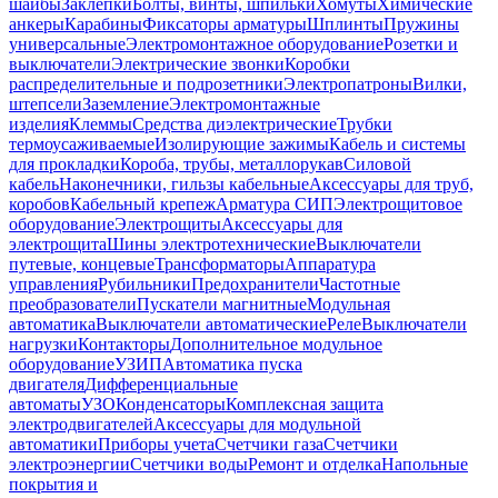
шайбы
Заклепки
Болты, винты, шпильки
Хомуты
Химические
анкеры
Карабины
Фиксаторы арматуры
Шплинты
Пружины
универсальные
Электромонтажное оборудование
Розетки и
выключатели
Электрические звонки
Коробки
распределительные и подрозетники
Электропатроны
Вилки,
штепсели
Заземление
Электромонтажные
изделия
Клеммы
Средства диэлектрические
Трубки
термоусаживаемые
Изолирующие зажимы
Кабель и системы
для прокладки
Короба, трубы, металлорукав
Силовой
кабель
Наконечники, гильзы кабельные
Аксессуары для труб,
коробов
Кабельный крепеж
Арматура СИП
Электрощитовое
оборудование
Электрощиты
Аксессуары для
электрощита
Шины электротехнические
Выключатели
путевые, концевые
Трансформаторы
Аппаратура
управления
Рубильники
Предохранители
Частотные
преобразователи
Пускатели магнитные
Модульная
автоматика
Выключатели автоматические
Реле
Выключатели
нагрузки
Контакторы
Дополнительное модульное
оборудование
УЗИП
Автоматика пуска
двигателя
Дифференциальные
автоматы
УЗО
Конденсаторы
Комплексная защита
электродвигателей
Аксессуары для модульной
автоматики
Приборы учета
Счетчики газа
Счетчики
электроэнергии
Счетчики воды
Ремонт и отделка
Напольные
покрытия и