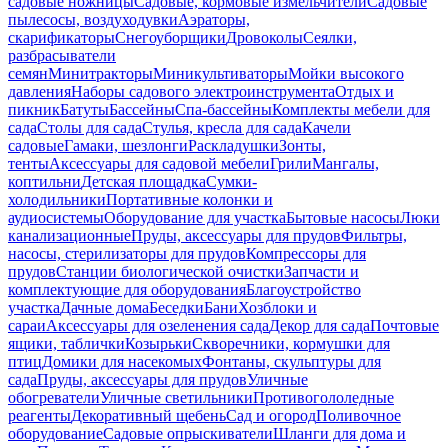
садовые ножницы
Садовые, кормовые измельчители
Садовые
пылесосы, воздуходувки
Аэраторы,
скарификаторы
Снегоуборщики
Дровоколы
Сеялки,
разбрасыватели
семян
Минитракторы
Миникультиваторы
Мойки высокого
давления
Наборы садового электроинструмента
Отдых и
пикник
Батуты
Бассейны
Спа-бассейны
Комплекты мебели для
сада
Столы для сада
Стулья, кресла для сада
Качели
садовые
Гамаки, шезлонги
Раскладушки
Зонты,
тенты
Аксессуары для садовой мебели
Грили
Мангалы,
коптильни
Детская площадка
Сумки-
холодильники
Портативные колонки и
аудиосистемы
Оборудование для участка
Бытовые насосы
Люки
канализационные
Пруды, аксессуары для прудов
Фильтры,
насосы, стерилизаторы для прудов
Компрессоры для
прудов
Станции биологической очистки
Запчасти и
комплектующие для оборудования
Благоустройство
участка
Дачные дома
Беседки
Бани
Хозблоки и
сараи
Аксессуары для озеленения сада
Декор для сада
Почтовые
ящики, таблички
Козырьки
Скворечники, кормушки для
птиц
Домики для насекомых
Фонтаны, скульптуры для
сада
Пруды, аксессуары для прудов
Уличные
обогреватели
Уличные светильники
Противогололедные
реагенты
Декоративный щебень
Сад и огород
Поливочное
оборудование
Садовые опрыскиватели
Шланги для дома и