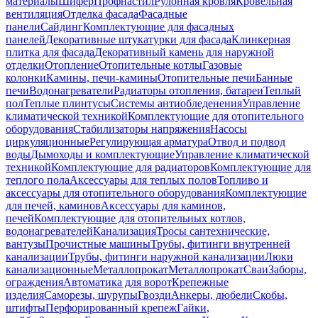
материалы
Шифер
Профнастил
Рулонная кровля
Кровельная
вентиляция
Отделка фасада
Фасадные
панели
Сайдинг
Комплектующие для фасадных
панелей
Декоративные штукатурки для фасада
Клинкерная
плитка для фасада
Декоративный камень для наружной
отделки
Отопление
Отопительные котлы
Газовые
колонки
Камины, печи-камины
Отопительные печи
Банные
печи
Водонагреватели
Радиаторы отопления, батареи
Теплый
пол
Теплые плинтусы
Системы антиобледенения
Управление
климатической техникой
Комплектующие для отопительного
оборудования
Стабилизаторы напряжения
Насосы
циркуляционные
Регулирующая арматура
Отвод и подвод
воды
Дымоходы и комплектующие
Управление климатической
техникой
Комплектующие для радиаторов
Комплектующие для
теплого пола
Аксессуары для теплых полов
Топливо и
аксессуары для отопительного оборудования
Комплектующие
для печей, каминов
Аксессуары для каминов,
печей
Комплектующие для отопительных котлов,
водонагревателей
Канализация
Тросы сантехнические,
вантузы
Прочистные машины
Трубы, фитинги внутренней
канализации
Трубы, фитинги наружной канализации
Люки
канализационные
Металлопрокат
Металлопрокат
Сваи
Заборы,
ограждения
Автоматика для ворот
Крепежные
изделия
Саморезы, шурупы
Гвозди
Анкеры, дюбели
Скобы,
штифты
Перфорированный крепеж
Гайки,