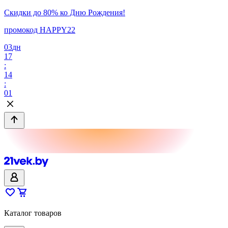
Скидки до 80% ко Дню Рождения!
промокод HAPPY22
03
дн
17
:
14
:
01
Каталог товаров