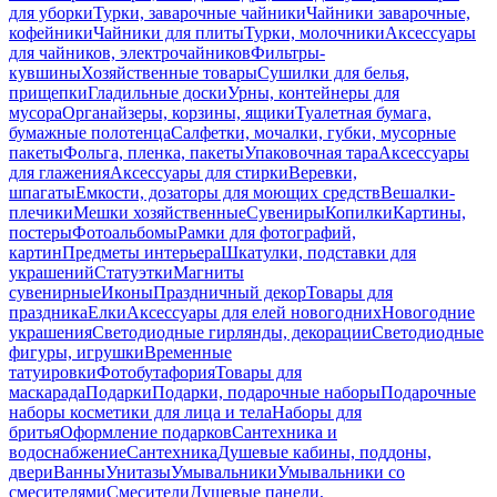
для уборки
Турки, заварочные чайники
Чайники заварочные,
кофейники
Чайники для плиты
Турки, молочники
Аксессуары
для чайников, электрочайников
Фильтры-
кувшины
Хозяйственные товары
Сушилки для белья,
прищепки
Гладильные доски
Урны, контейнеры для
мусора
Органайзеры, корзины, ящики
Туалетная бумага,
бумажные полотенца
Салфетки, мочалки, губки, мусорные
пакеты
Фольга, пленка, пакеты
Упаковочная тара
Аксессуары
для глажения
Аксессуары для стирки
Веревки,
шпагаты
Емкости, дозаторы для моющих средств
Вешалки-
плечики
Мешки хозяйственные
Сувениры
Копилки
Картины,
постеры
Фотоальбомы
Рамки для фотографий,
картин
Предметы интерьера
Шкатулки, подставки для
украшений
Статуэтки
Магниты
сувенирные
Иконы
Праздничный декор
Товары для
праздника
Елки
Аксессуары для елей новогодних
Новогодние
украшения
Светодиодные гирлянды, декорации
Светодиодные
фигуры, игрушки
Временные
татуировки
Фотобутафория
Товары для
маскарада
Подарки
Подарки, подарочные наборы
Подарочные
наборы косметики для лица и тела
Наборы для
бритья
Оформление подарков
Сантехника и
водоснабжение
Сантехника
Душевые кабины, поддоны,
двери
Ванны
Унитазы
Умывальники
Умывальники со
смесителями
Смесители
Душевые панели,