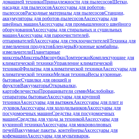
домашней техники
Принадлежности для пылесосов
Щетки,
насадки для пылесосов
Аксессуары для роботов-
пылесосов
Расходные материалы для пылесосов
Станции,
аккумуляторы для роботов-пылесосов
Аксессуары для
швейных машин
Аксессуары для промышленного швейного
оборудования
Аксессуары для стиральных и сушильных
машин
Аксессуары для пароочистителей,
отпаривателей
Аксессуары для стеклоочистителей
Техника для
измельчения продуктов
Блендеры
Кухонные комбайны,
измельчители
Планетарные
миксеры
Миксеры
Мясорубки
Ломтерезки
Комплектующие для
климатической техники
Управление климатической
техникой
Фильтры для климатической техники
Аксессуары для
климатической техники
Мелкая техника
Весы кухонные,
бытовые
Сушилки для овощей и
фруктов
Вакууматоры
Открывалки,
картофелечистки
Проращиватели семян
Маслобойки,
сепараторы бытовые
Аксессуары для крупной
техники
Аксессуары для вытяжек
Аксессуары для плит и
духовок
Аксессуары для холодильников
Аксессуары для
посудомоечных машин
Средства для посудомоечных
машин
Средства для ухода за техникой
Аксессуары для
кухонной техники
Аксессуары для микроволновых
печей
Вакуумные пакеты, контейнеры
Аксессуары для
кофемашин
Аксессуары для мультиварок,