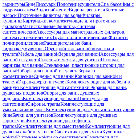
гарнитуры
Биде
Писсуары
Полотенцесушители
Спа-бассейны с
гидромассажем
Водоснабжение
Водонагреватели
Бытовые
насосы
Проточные фильтры для воды
Фильтры-
кувшины
Картриджи, комплектующие для проточных
фильтров
Магистральные фильтры, системы
сантехнические
Аксессуары для магистральных фильтров,
систем сантехнических
Трубы полипропиленовые
Фитинги
полипропиленовые
Расширительные баки,
гидроаккумуляторы
Обустройство ванной комнаты и
туалета
Мебель для ванной
Зеркала для ванной
Аксессуары для
ванной и туалета
Сиденья и чехлы для унитаза
Шторки,
карнизы для ванны
Стеклянные, пластиковые шторки для
ванны
Наборы для ванной и туалета
Зеркала
косметические
Сиденья для ванны
Коврики для ванной и
туалета
Экран-дверки в туалет
Комплектующие для мебели в
ванную
Комплектующие для сантехники
Экраны для ванн,
душевых поддонов
Опоры для ванн, душевых
поддонов
Комплектующие для ванн
Плинтусы для
сантехники
Сифоны, трапы
Комплектующие для
умывальников, моек
Комплектующие для унитазов, писсуаров,
биде
Бачки для унитазов
Комплектующие для душевых
гарнитуров
Комплектующие для сифонов,
трапов
Комплектующие для смесителей
Комплектующие для
душевых кабин, уголков
Сантехника для кухни
Кухонные
мойки
Кухонные мойки со смесителями
Смесители для