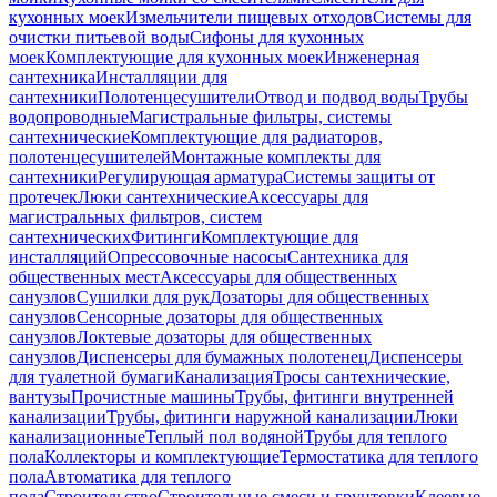
кухонных моек
Измельчители пищевых отходов
Системы для
очистки питьевой воды
Сифоны для кухонных
моек
Комплектующие для кухонных моек
Инженерная
сантехника
Инсталляции для
сантехники
Полотенцесушители
Отвод и подвод воды
Трубы
водопроводные
Магистральные фильтры, системы
сантехнические
Комплектующие для радиаторов,
полотенцесушителей
Монтажные комплекты для
сантехники
Регулирующая арматура
Системы защиты от
протечек
Люки сантехнические
Аксессуары для
магистральных фильтров, систем
сантехнических
Фитинги
Комплектующие для
инсталляций
Опрессовочные насосы
Сантехника для
общественных мест
Аксессуары для общественных
санузлов
Сушилки для рук
Дозаторы для общественных
санузлов
Сенсорные дозаторы для общественных
санузлов
Локтевые дозаторы для общественных
санузлов
Диспенсеры для бумажных полотенец
Диспенсеры
для туалетной бумаги
Канализация
Тросы сантехнические,
вантузы
Прочистные машины
Трубы, фитинги внутренней
канализации
Трубы, фитинги наружной канализации
Люки
канализационные
Теплый пол водяной
Трубы для теплого
пола
Коллекторы и комплектующие
Термостатика для теплого
пола
Автоматика для теплого
пола
Строительство
Строительные смеси и грунтовки
Клеевые