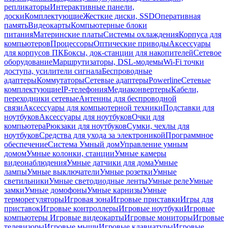
репликаторы
Интерактивные панели,
доски
Комплектующие
Жесткие диски, SSD
Оперативная
память
Видеокарты
Компьютерные блоки
питания
Материнские платы
Системы охлаждения
Корпуса для
компьютеров
Процессоры
Оптические приводы
Аксессуары
для корпусов ПК
Боксы, док-станции для накопителей
Сетевое
оборудование
Маршрутизаторы, DSL-модемы
Wi-Fi точки
доступа, усилители сигнала
Беспроводные
адаптеры
Коммутаторы
Сетевые адаптеры
Powerline
Сетевые
комплектующие
IP-телефония
Медиаконвертеры
Кабели,
переходники сетевые
Антенны для беспроводной
связи
Аксессуары для компьютерной техники
Подставки для
ноутбуков
Аксессуары для ноутбуков
Очки для
компьютера
Рюкзаки для ноутбуков
Сумки, чехлы для
ноутбуков
Средства для ухода за электроникой
Программное
обеспечение
Система Умный дом
Управление умным
домом
Умные колонки, станции
Умные камеры
видеонаблюдения
Умные датчики для дома
Умные
лампы
Умные выключатели
Умные розетки
Умные
светильники
Умные светодиодные ленты
Умные реле
Умные
замки
Умные домофоны
Умные карнизы
Умные
терморегуляторы
Игровая зона
Игровые приставки
Игры для
приставок
Игровые контроллеры
Игровые ноутбуки
Игровые
компьютеры
Игровые видеокарты
Игровые мониторы
Игровые
телевизоры
Игровые мыши
Игровые клавиатуры
Игровые