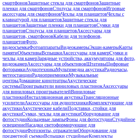
смартфонов
Защитные стекла для смартфонов
Защитные
пленки для смартфонов
Стилусы для смартфонов
Игровые
аксессуары для смартфонов
Чехлы для планшетов
Чехлы с
клавиатурой для планшетов
Защитные стекла для
планшетов
Защитные пленки для планшетов
Сумки для
планшетов
Стилусы для планшетов
Аксессуары для
планшетов, смартфонов
Кабели для телефонов,
планшетов
Фото,
видеосъемка
Фотоаппараты
Видеокамеры
Экшн-камеры
Карты
памяти
Объективы
Вспышки
Аксессуары для камер
Сумки и
чехлы для камер
Зарядные устройства, аккумуляторы для фото,
видеокамер
Аксессуары для объективов
Штативы
Цифровые
фоторамки
Аудиотехника
Мультимедиа акустика
Радиочасы,
метеостанции
Радиоприемники
Музыкальные
центры
Домашние кинотеатры
Акустические
системы
Проигрыватели виниловых пластинок
Аксессуары
для виниловых проигрывателей
Виниловые
пластинки
Инсталляционная акустика
Трансляционные
усилители
Аксессуары для аудиотехники
Комплектующие для
акустики
Акустические кабели
Подставки, стойки для
акустики
Сумки, чехлы для акустики
Оборудование для
фотостудии
Кольцевые лампы
Фоны для фотостудии
Студийное
освещение
Насадки светоформирующие для
фотостудии
Фотозонты, отражатели
Оборудование для
предметной съемки
Вспышки студийные
Комплекты