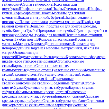
геймерские
Столы геймерские
Подставки для
ноутбуков
Шкафы и стеллажи
Шкафы
Стенки, горки
Шкафы-
купе
Шкафы-гармошки
Шкафы-пеналы для жилой
комнаты
Шкафы с витриной, буфеты
Шкафы, секции в
прихожую
Полки, стеллажи, системы хранения
Шкафы для
ванной комнаты
Вешалки, подставки для зонтов
Комоды,
тумбы
Комоды
Тумбы
Прикроватные тумбы
Обувницы, тумбы в
прихожую
Комоды, тумбы для ванной
Пеленальные столики,
комоды
Тумбы под ТВ
Комоды пластиковые
Кровати и
матрасы
Матрасы
Кровати
Детские кровати
Кроватки для
новорожденных
Надувная мебель
Наматрасники, чехлы на
матрас
Основания для
кроватей
Подматрасники
Раскладушки
Кровати-трансформеры,
шкафы-кровати
Кровати-домики
Столы
Кухонные
столы
Барные столы
Столы письменные,
компьютерные
Детские столы
Туалетные столики
Журнальные
столы
Садовые столы
Растущие столы и парты
Столы,
журнальные столики для бани
Приставные
столики
Консольные столики
Обеденные группы
Столы-
книги
Стулья
Кухонные стулья, табуреты
Барные стулья,
табуреты
Компьютерные кресла, стулья
Геймерские
кресла
Детские стулья, табуреты
Банкетки, скамьи
Садовые
кресла, стулья, табуреты
Стулья, табуреты для бани
Стульчики
для кормления
Кухня
Кухонный гарнитур
Кухонные