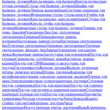
балкона, лоджии
Кресла-мешки для балкона
Кресла подвесные,
стулья садовые
Столы для балкона, лоджии
Шкафы для
балкона, лоджии
Дверцы жалюзийные
Системы хранения для
балкона, лоджии
Журнальные столы, столы-книги
Тумбы для
балкона, лоджии
Кресла-качалки, кресла-маятники
Стулья для
балкона, лоджии
Кресла, пуфы для балкона,
лоджии
Компактные столы для балкона, лоджии
Товары для
дома, бакалея
Освещение
Люстры, потолочные
светильники
Торшеры
Прикроватные лампы,
ночники
Настольные лампы
Споты
Настенные светильники,
бра
Точечные светильники
Трековые светильники
Уличные
светильники, фонари, бра
Лампы
Освещение для картин,
зеркал
Кольцевые лампы
Аксессуары для освещения
Посуда для
готовки
Сковороды, сотейники, воки
Кастрюли, ковши,
казаны
Посуда для СВЧ
Крышки и аксессуары для
посуды
Гастроемкости
Жалюзи, шторы
Жалюзи, рулонные
шторы, римские шторы
Шторы, гардины
Карнизы для
штор
Комплектующие для штор, карнизов, жалюзи
Пленки для
окон
Электроприводные солнцезащитные системы
Столовая
посуда, сервировка
Посуда для напитков
Посуда для горячих
напитков
Посуда для подачи и хранения напитков
Столовые
приборы
Столовая посуда
Посуда для сервировки
Предметы
сервировки
Детская столовая посуда
Декор
Зеркала
Кашпо,
стойки для цветов
Картины, постеры
Часы
интерьерные
Искусственные цветы, растения
Вазы
Ключницы,