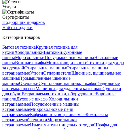
Услуги
Сертификаты
Подборщик подарков
Найти подарки
Категории товаров
Бытовая техника
Крупная техника для
кухни
Холодильники
Вытяжки
Кухонные
плиты
Морозильники
Посудомоечные машины
Настольные
плиты
Винные шкафы
Мини-холодильники
Техника для ухода
за одеждой
Стиральные машины
Стиральные машины
встраиваемые
Утюги
Отпариватели
Швейные, вышивальные
машины
Промышленные швейные
машины
Оверлоки
Сушильные машины, шкафы
Гладильные
системы, прессы
Машинки для удаления катышков
Сушилки
для обуви
Встраиваемая техника, оборудование
Варочные
панели
Духовые шкафы
Холодильники
встраиваемые
Посудомоечные машины
встраиваемые
Микроволновые печи
встраиваемые
Кофемашины встраиваемые
Комплекты
встраиваемой техники
Морозильники
встраиваемые
Измельчители пищевых отходов
Шкафы для