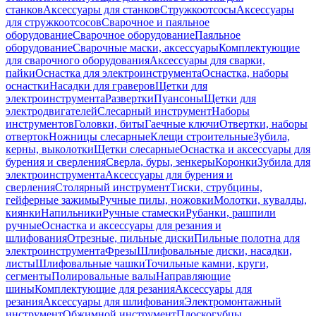
станков
Аксессуары для станков
Стружкоотсосы
Аксессуары
для стружкоотсосов
Сварочное и паяльное
оборудование
Сварочное оборудование
Паяльное
оборудование
Сварочные маски, аксессуары
Комплектующие
для сварочного оборудования
Аксессуары для сварки,
пайки
Оснастка для электроинструмента
Оснастка, наборы
оснастки
Насадки для граверов
Щетки для
электроинструмента
Развертки
Пуансоны
Щетки для
электродвигателей
Слесарный инструмент
Наборы
инструментов
Головки, биты
Гаечные ключи
Отвертки, наборы
отверток
Ножницы слесарные
Клещи строительные
Зубила,
керны, выколотки
Щетки слесарные
Оснастка и аксессуары для
бурения и сверления
Сверла, буры, зенкеры
Коронки
Зубила для
электроинструмента
Аксессуары для бурения и
сверления
Столярный инструмент
Тиски, струбцины,
гейферные зажимы
Ручные пилы, ножовки
Молотки, кувалды,
киянки
Напильники
Ручные стамески
Рубанки, рашпили
ручные
Оснастка и аксессуары для резания и
шлифования
Отрезные, пильные диски
Пильные полотна для
электроинструмента
Фрезы
Шлифовальные диски, насадки,
листы
Шлифовальные чашки
Точильные камни, круги,
сегменты
Полировальные валы
Направляющие
шины
Комплектующие для резания
Аксессуары для
резания
Аксессуары для шлифования
Электромонтажный
инструмент
Обжимной инструмент
Плоскогубцы,