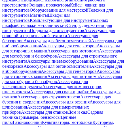
пространства
Фонари, прожекторы
Кейсы, ящики для
инструментов
Оборудование для мастерской
Тележки для
инструментов
Магниты
Шкафы для
инструментов
Комплектующие для инструментальных
шкафов
Стеллажи металлические
Стенды, держатели для
инструментов
Поддоны для инструментов
Аксессуары для
силовой и строительной техники
Аксессуары для
бензорезов
Аксессуары для бетоносмесителей
Аксессуары для
виброоборудования
Аксессуары для генераторов
Аксессуары
для затирочных машин
Аксессуары для мотопомп
Аксессуары
для мотобуров и бензобуров
Аксессуары для строительного
инструмента
Аксессуары пневмооборудования
Аксессуары для
бензорезов
Аксессуары для бетоносмесителей
Аксессуары для
виброоборудования
Аксессуары для генераторов
Аксессуары
для затирочных машин
Аксессуары для мотопомп
Аксессуары
для мотобуров и бензобуров
Аксессуары для
электроинструмента
Аксессуары для компрессоров,
пневмосистем
Аксессуары для сварки, пайки
Аксессуары для
станков
Аксессуары для стружкоотсосов
Аксессуары для
бурения и сверления
Аксессуары для резания
Аксессуары для
шлифования
Аксессуары для измерительных
приборов
Аксессуары для станков
Дом и сад
Садовая
техника
Триммеры, бензокосы
Цепные
пилы
Газонокосилки
Культиваторы, мотоблоки
Кусторезы,