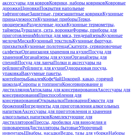
аксессуары для ковров
Коврики, наборы ковриков
Ковровые
дорожки
Циновки
Покрытия напольные
тафтинговые
Защитные, грязезащитные коврики
Кухонные
принадлежности
Кухонные приборы
Терки,
овощерезки
Разделочные доски
Кухонные термометры,
таймеры
Дуршлаги, сита, воронки
Формы, приборы для
приготовления
Молотки для мяса, тендерайзеры
Кухонные
мелочи
Миски
Кухонный текстиль
Кухонные фартуки,
прихватки
Кухонные полотенца
Скатерти, сервировочные
салфетки
Организация хранения на кухне
Посуда для
хранения
Органайзеры для кухни
Органайзеры для
специй
Посуда для ланча
Полки и аксессуары на
рейлинги
Рейлинги для кухни
Одноразовая посуда,
упаковка
Вакуумные пакеты,
контейнеры
Бакалея
Кофе
Чай
Цикорий, какао, горячий
шоколад
Сиропы и топпинги
Консервирование и
дистилляция
Автоклавы для консервирования
Аксессуары для
консервирования
Приспособления для
консервирования
Открывалки
Пивоварни
Емкости для
брожения
Ингредиенты для приготовления алкогольных
напитков
Аксессуары для приготовления и хранения
алкогольных напитков
Комплектующие для
дистилляторов
Прессы, дробилки для виноделия и
пивоварения
Дистилляторы бытовые
Уборочный
инвентарь
Швабры, насадки
Ведра, тазы для уборки
Наборы