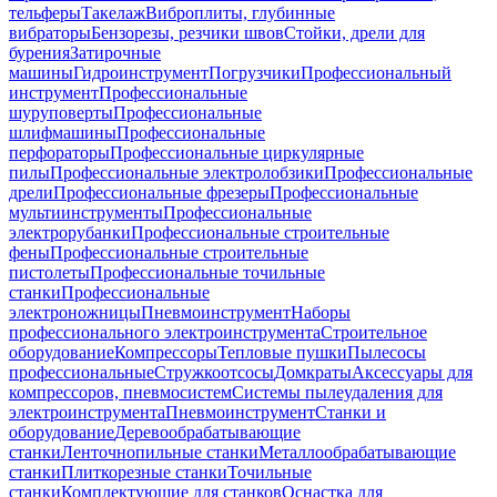
тельферы
Такелаж
Виброплиты, глубинные
вибраторы
Бензорезы, резчики швов
Стойки, дрели для
бурения
Затирочные
машины
Гидроинструмент
Погрузчики
Профессиональный
инструмент
Профессиональные
шуруповерты
Профессиональные
шлифмашины
Профессиональные
перфораторы
Профессиональные циркулярные
пилы
Профессиональные электролобзики
Профессиональные
дрели
Профессиональные фрезеры
Профессиональные
мультиинструменты
Профессиональные
электрорубанки
Профессиональные строительные
фены
Профессиональные строительные
пистолеты
Профессиональные точильные
станки
Профессиональные
электроножницы
Пневмоинструмент
Наборы
профессионального электроинструмента
Строительное
оборудование
Компрессоры
Тепловые пушки
Пылесосы
профессиональные
Стружкоотсосы
Домкраты
Аксессуары для
компрессоров, пневмосистем
Системы пылеудаления для
электроинструмента
Пневмоинструмент
Станки и
оборудование
Деревообрабатывающие
станки
Ленточнопильные станки
Металлообрабатывающие
станки
Плиткорезные станки
Точильные
станки
Комплектующие для станков
Оснастка для