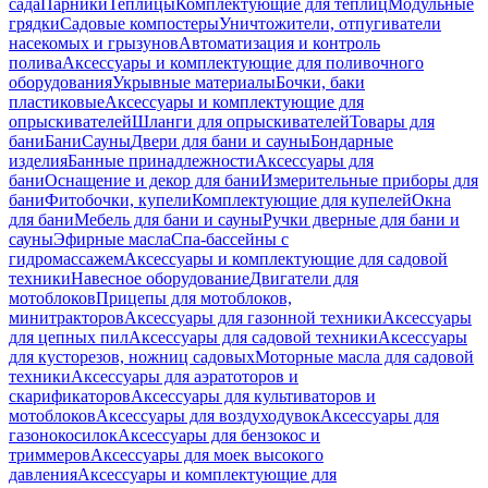
сада
Парники
Теплицы
Комплектующие для теплиц
Модульные
грядки
Садовые компостеры
Уничтожители, отпугиватели
насекомых и грызунов
Автоматизация и контроль
полива
Аксессуары и комплектующие для поливочного
оборудования
Укрывные материалы
Бочки, баки
пластиковые
Аксессуары и комплектующие для
опрыскивателей
Шланги для опрыскивателей
Товары для
бани
Бани
Сауны
Двери для бани и сауны
Бондарные
изделия
Банные принадлежности
Аксессуары для
бани
Оснащение и декор для бани
Измерительные приборы для
бани
Фитобочки, купели
Комплектующие для купелей
Окна
для бани
Мебель для бани и сауны
Ручки дверные для бани и
сауны
Эфирные масла
Спа-бассейны с
гидромассажем
Аксессуары и комплектующие для садовой
техники
Навесное оборудование
Двигатели для
мотоблоков
Прицепы для мотоблоков,
минитракторов
Аксессуары для газонной техники
Аксессуары
для цепных пил
Аксессуары для садовой техники
Аксессуары
для кусторезов, ножниц садовых
Моторные масла для садовой
техники
Аксессуары для аэратоторов и
скарификаторов
Аксессуары для культиваторов и
мотоблоков
Аксессуары для воздуходувок
Аксессуары для
газонокосилок
Аксессуары для бензокос и
триммеров
Аксессуары для моек высокого
давления
Аксессуары и комплектующие для