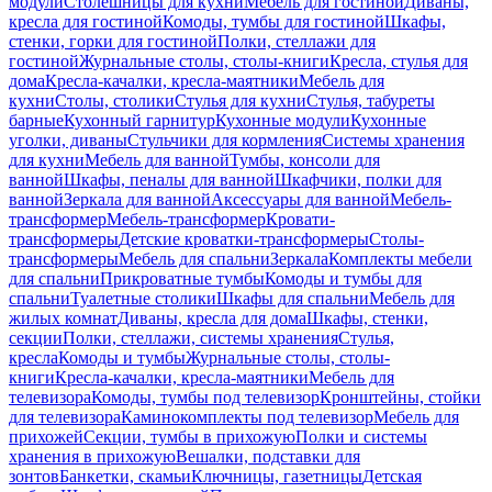
модули
Столешницы для кухни
Мебель для гостиной
Диваны,
кресла для гостиной
Комоды, тумбы для гостиной
Шкафы,
стенки, горки для гостиной
Полки, стеллажи для
гостиной
Журнальные столы, столы-книги
Кресла, стулья для
дома
Кресла-качалки, кресла-маятники
Мебель для
кухни
Столы, столики
Стулья для кухни
Стулья, табуреты
барные
Кухонный гарнитур
Кухонные модули
Кухонные
уголки, диваны
Стульчики для кормления
Системы хранения
для кухни
Мебель для ванной
Тумбы, консоли для
ванной
Шкафы, пеналы для ванной
Шкафчики, полки для
ванной
Зеркала для ванной
Аксессуары для ванной
Мебель-
трансформер
Мебель-трансформер
Кровати-
трансформеры
Детские кроватки-трансформеры
Столы-
трансформеры
Мебель для спальни
Зеркала
Комплекты мебели
для спальни
Прикроватные тумбы
Комоды и тумбы для
спальни
Туалетные столики
Шкафы для спальни
Мебель для
жилых комнат
Диваны, кресла для дома
Шкафы, стенки,
секции
Полки, стеллажи, системы хранения
Стулья,
кресла
Комоды и тумбы
Журнальные столы, столы-
книги
Кресла-качалки, кресла-маятники
Мебель для
телевизора
Комоды, тумбы под телевизор
Кронштейны, стойки
для телевизора
Каминокомплекты под телевизор
Мебель для
прихожей
Секции, тумбы в прихожую
Полки и системы
хранения в прихожую
Вешалки, подставки для
зонтов
Банкетки, скамьи
Ключницы, газетницы
Детская