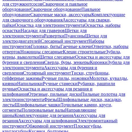
для стружкоотсосов
Сварочное и паяльное
оборудование
Сварочное оборудование
Паяльное
оборудование
Сварочные маски, аксессуары
Комплектующие
для сварочного оборудования
Аксессуары для сварки,
пайки
Оснастка для электроинструмента
Оснастка, наборы
оснастки
Насадки для граверов
Щетки для
электроинструмента
Развертки
Пуансоны
Щетки для
электродвигателей
Слесарный инструмент
Наборы
инструментов
Головки, биты
Гаечные ключи
Отвертки, наборы
отверток
Ножницы слесарные
Клещи строительные
Зубила,
керны, выколотки
Щетки слесарные
Оснастка и аксессуары для
бурения и сверления
Сверла, буры, зенкеры
Коронки
Зубила для
электроинструмента
Аксессуары для бурения и
сверления
Столярный инструмент
Тиски, струбцины,
гейферные зажимы
Ручные пилы, ножовки
Молотки, кувалды,
киянки
Напильники
Ручные стамески
Рубанки, рашпили
ручные
Оснастка и аксессуары для резания и
шлифования
Отрезные, пильные диски
Пильные полотна для
электроинструмента
Фрезы
Шлифовальные диски, насадки,
листы
Шлифовальные чашки
Точильные камни, круги,
сегменты
Полировальные валы
Направляющие
шины
Комплектующие для резания
Аксессуары для
резания
Аксессуары для шлифования
Электромонтажный
инструмент
Обжимной инструмент
Плоскогубцы,
круглогубцы
Кусачки, болторезы,