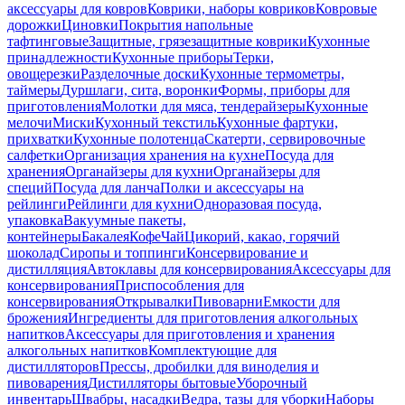
аксессуары для ковров
Коврики, наборы ковриков
Ковровые
дорожки
Циновки
Покрытия напольные
тафтинговые
Защитные, грязезащитные коврики
Кухонные
принадлежности
Кухонные приборы
Терки,
овощерезки
Разделочные доски
Кухонные термометры,
таймеры
Дуршлаги, сита, воронки
Формы, приборы для
приготовления
Молотки для мяса, тендерайзеры
Кухонные
мелочи
Миски
Кухонный текстиль
Кухонные фартуки,
прихватки
Кухонные полотенца
Скатерти, сервировочные
салфетки
Организация хранения на кухне
Посуда для
хранения
Органайзеры для кухни
Органайзеры для
специй
Посуда для ланча
Полки и аксессуары на
рейлинги
Рейлинги для кухни
Одноразовая посуда,
упаковка
Вакуумные пакеты,
контейнеры
Бакалея
Кофе
Чай
Цикорий, какао, горячий
шоколад
Сиропы и топпинги
Консервирование и
дистилляция
Автоклавы для консервирования
Аксессуары для
консервирования
Приспособления для
консервирования
Открывалки
Пивоварни
Емкости для
брожения
Ингредиенты для приготовления алкогольных
напитков
Аксессуары для приготовления и хранения
алкогольных напитков
Комплектующие для
дистилляторов
Прессы, дробилки для виноделия и
пивоварения
Дистилляторы бытовые
Уборочный
инвентарь
Швабры, насадки
Ведра, тазы для уборки
Наборы