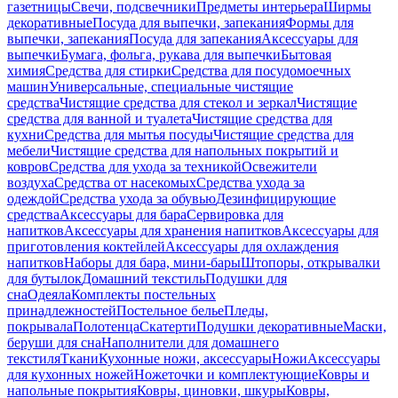
газетницы
Свечи, подсвечники
Предметы интерьера
Ширмы
декоративные
Посуда для выпечки, запекания
Формы для
выпечки, запекания
Посуда для запекания
Аксессуары для
выпечки
Бумага, фольга, рукава для выпечки
Бытовая
химия
Средства для стирки
Средства для посудомоечных
машин
Универсальные, специальные чистящие
средства
Чистящие средства для стекол и зеркал
Чистящие
средства для ванной и туалета
Чистящие средства для
кухни
Средства для мытья посуды
Чистящие средства для
мебели
Чистящие средства для напольных покрытий и
ковров
Средства для ухода за техникой
Освежители
воздуха
Средства от насекомых
Средства ухода за
одеждой
Средства ухода за обувью
Дезинфицирующие
средства
Аксессуары для бара
Сервировка для
напитков
Аксессуары для хранения напитков
Аксессуары для
приготовления коктейлей
Аксессуары для охлаждения
напитков
Наборы для бара, мини-бары
Штопоры, открывалки
для бутылок
Домашний текстиль
Подушки для
сна
Одеяла
Комплекты постельных
принадлежностей
Постельное белье
Пледы,
покрывала
Полотенца
Скатерти
Подушки декоративные
Маски,
беруши для сна
Наполнители для домашнего
текстиля
Ткани
Кухонные ножи, аксессуары
Ножи
Аксессуары
для кухонных ножей
Ножеточки и комплектующие
Ковры и
напольные покрытия
Ковры, циновки, шкуры
Ковры,