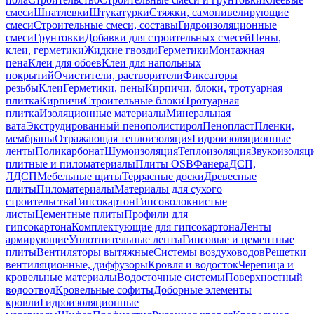
смеси
Шпатлевки
Штукатурки
Стяжки, самонивелирующие
смеси
Строительные смеси, составы
Гидроизоляционные
смеси
Грунтовки
Добавки для строительных смесей
Пены,
клеи, герметики
Жидкие гвозди
Герметики
Монтажная
пена
Клеи для обоев
Клеи для напольных
покрытий
Очистители, растворители
Фиксаторы
резьбы
Клеи
Герметики, пены
Кирпичи, блоки, тротуарная
плитка
Кирпичи
Строительные блоки
Тротуарная
плитка
Изоляционные материалы
Минеральная
вата
Экструдированный пенополистирол
Пенопласт
Пленки,
мембраны
Отражающая теплоизоляция
Гидроизоляционные
ленты
Поликарбонат
Шумоизоляция
Теплоизоляция
Звукоизоляц
плитные и пиломатериалы
Плиты OSB
Фанера
ДСП,
ЛДСП
Мебельные щиты
Террасные доски
Древесные
плиты
Пиломатериалы
Материалы для сухого
строительства
Гипсокартон
Гипсоволокнистые
листы
Цементные плиты
Профили для
гипсокартона
Комплектующие для гипсокартона
Ленты
армирующие
Уплотнительные ленты
Гипсовые и цементные
плиты
Вентиляторы вытяжные
Системы воздуховодов
Решетки
вентиляционные, диффузоры
Кровля и водосток
Черепица и
кровельные материалы
Водосточные системы
Поверхностный
водоотвод
Кровельные софиты
Доборные элементы
кровли
Гидроизоляционные