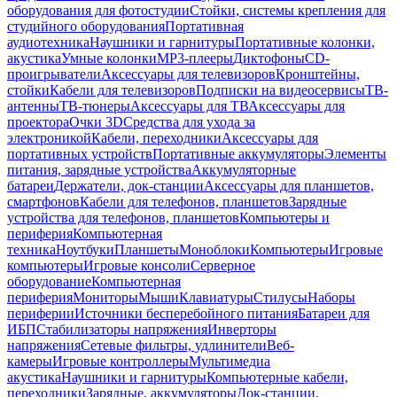
оборудования для фотостудии
Стойки, системы крепления для
студийного оборудования
Портативная
аудиотехника
Наушники и гарнитуры
Портативные колонки,
акустика
Умные колонки
MP3-плееры
Диктофоны
CD-
проигрыватели
Аксессуары для телевизоров
Кронштейны,
стойки
Кабели для телевизоров
Подписки на видеосервисы
ТВ-
антенны
ТВ-тюнеры
Аксессуары для ТВ
Аксессуары для
проектора
Очки 3D
Средства для ухода за
электроникой
Кабели, переходники
Аксессуары для
портативных устройств
Портативные аккумуляторы
Элементы
питания, зарядные устройства
Аккумуляторные
батареи
Держатели, док-станции
Аксессуары для планшетов,
смартфонов
Кабели для телефонов, планшетов
Зарядные
устройства для телефонов, планшетов
Компьютеры и
периферия
Компьютерная
техника
Ноутбуки
Планшеты
Моноблоки
Компьютеры
Игровые
компьютеры
Игровые консоли
Серверное
оборудование
Компьютерная
периферия
Мониторы
Мыши
Клавиатуры
Стилусы
Наборы
периферии
Источники бесперебойного питания
Батареи для
ИБП
Стабилизаторы напряжения
Инверторы
напряжения
Сетевые фильтры, удлинители
Веб-
камеры
Игровые контроллеры
Мультимедиа
акустика
Наушники и гарнитуры
Компьютерные кабели,
переходники
Зарядные, аккумуляторы
Док-станции,