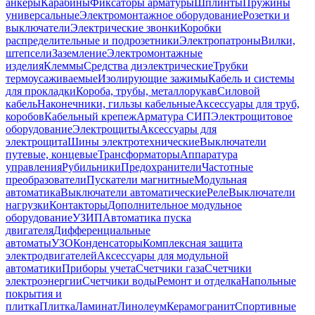
анкеры
Карабины
Фиксаторы арматуры
Шплинты
Пружины
универсальные
Электромонтажное оборудование
Розетки и
выключатели
Электрические звонки
Коробки
распределительные и подрозетники
Электропатроны
Вилки,
штепсели
Заземление
Электромонтажные
изделия
Клеммы
Средства диэлектрические
Трубки
термоусаживаемые
Изолирующие зажимы
Кабель и системы
для прокладки
Короба, трубы, металлорукав
Силовой
кабель
Наконечники, гильзы кабельные
Аксессуары для труб,
коробов
Кабельный крепеж
Арматура СИП
Электрощитовое
оборудование
Электрощиты
Аксессуары для
электрощита
Шины электротехнические
Выключатели
путевые, концевые
Трансформаторы
Аппаратура
управления
Рубильники
Предохранители
Частотные
преобразователи
Пускатели магнитные
Модульная
автоматика
Выключатели автоматические
Реле
Выключатели
нагрузки
Контакторы
Дополнительное модульное
оборудование
УЗИП
Автоматика пуска
двигателя
Дифференциальные
автоматы
УЗО
Конденсаторы
Комплексная защита
электродвигателей
Аксессуары для модульной
автоматики
Приборы учета
Счетчики газа
Счетчики
электроэнергии
Счетчики воды
Ремонт и отделка
Напольные
покрытия и
плитка
Плитка
Ламинат
Линолеум
Керамогранит
Спортивные