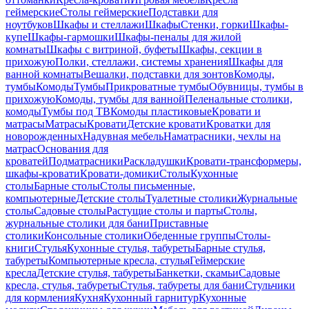
геймерские
Столы геймерские
Подставки для
ноутбуков
Шкафы и стеллажи
Шкафы
Стенки, горки
Шкафы-
купе
Шкафы-гармошки
Шкафы-пеналы для жилой
комнаты
Шкафы с витриной, буфеты
Шкафы, секции в
прихожую
Полки, стеллажи, системы хранения
Шкафы для
ванной комнаты
Вешалки, подставки для зонтов
Комоды,
тумбы
Комоды
Тумбы
Прикроватные тумбы
Обувницы, тумбы в
прихожую
Комоды, тумбы для ванной
Пеленальные столики,
комоды
Тумбы под ТВ
Комоды пластиковые
Кровати и
матрасы
Матрасы
Кровати
Детские кровати
Кроватки для
новорожденных
Надувная мебель
Наматрасники, чехлы на
матрас
Основания для
кроватей
Подматрасники
Раскладушки
Кровати-трансформеры,
шкафы-кровати
Кровати-домики
Столы
Кухонные
столы
Барные столы
Столы письменные,
компьютерные
Детские столы
Туалетные столики
Журнальные
столы
Садовые столы
Растущие столы и парты
Столы,
журнальные столики для бани
Приставные
столики
Консольные столики
Обеденные группы
Столы-
книги
Стулья
Кухонные стулья, табуреты
Барные стулья,
табуреты
Компьютерные кресла, стулья
Геймерские
кресла
Детские стулья, табуреты
Банкетки, скамьи
Садовые
кресла, стулья, табуреты
Стулья, табуреты для бани
Стульчики
для кормления
Кухня
Кухонный гарнитур
Кухонные