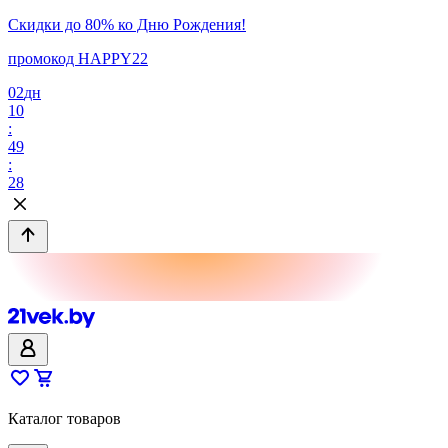
Скидки до 80% ко Дню Рождения!
промокод HAPPY22
02
дн
10
:
49
:
28
Каталог товаров