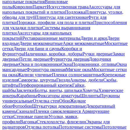
напольные покрытия
Виниловые
полы
Ковролин
Паркет
Искусственная трава
Аксессуары для
напольных покрытий и плитки
Подложка
Плинтусы, уголки,
обводы для труб
Плинтусы для сантехники
Фуги для
плитки
Порожки, профили для пола и плитки
Приспособления
для укладки плитки
Системы выравнивания
плитки
Аксессуары для напольных
покрытий
Реставрационные материалы
Двери и арки
Двери
входные
Двери межкомнатные
Арки межкомнатные
Москитные
сетки
Двери для бани и сауны
Коробки и
фурнитура
Наличники, коробки, доборы
Ручки дверные
Замки
дверные
Петли дверные
Фурнитура дверная
Доводчики
дверные
Окна и подоконники
Окна
Подоконники, отливы
Окна
мансардные
Фурнитура оконная
Мягкие окна
Москитные сетки
на окна
Жалюзи уличные
Пленки солнцезащитные
Крепежные
изделия
Саморезы, шурупы
Гвозди
Анкеры, дюбели
Скобы,
штифты
Перфорированный крепеж
Гайки,
шайбы
Заклепки
Болты, винты, шпильки
Хомуты
Химические
анкеры
Карабины
Фиксаторы арматуры
Шплинты
Пружины
универсальные
Отделка стен
Обои
Жидкие
обои
Фотообои
Штукатурки декоративные
Декоративный
камень
Скинали
Пленки самоклеящиеся
Армирующие
сетки
Стеновые панели
Уголки, маяки,
профили
Вагонка
Стеклохолсты, флизелин
Экраны для
радиаторов
Отделка потолка
Потолочные системы
Потолочные