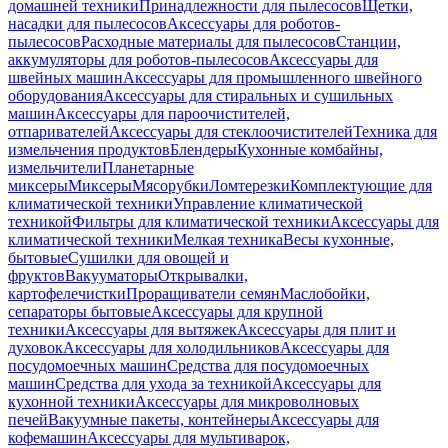
домашней техники
Принадлежности для пылесосов
Щетки,
насадки для пылесосов
Аксессуары для роботов-
пылесосов
Расходные материалы для пылесосов
Станции,
аккумуляторы для роботов-пылесосов
Аксессуары для
швейных машин
Аксессуары для промышленного швейного
оборудования
Аксессуары для стиральных и сушильных
машин
Аксессуары для пароочистителей,
отпаривателей
Аксессуары для стеклоочистителей
Техника для
измельчения продуктов
Блендеры
Кухонные комбайны,
измельчители
Планетарные
миксеры
Миксеры
Мясорубки
Ломтерезки
Комплектующие для
климатической техники
Управление климатической
техникой
Фильтры для климатической техники
Аксессуары для
климатической техники
Мелкая техника
Весы кухонные,
бытовые
Сушилки для овощей и
фруктов
Вакууматоры
Открывалки,
картофелечистки
Проращиватели семян
Маслобойки,
сепараторы бытовые
Аксессуары для крупной
техники
Аксессуары для вытяжек
Аксессуары для плит и
духовок
Аксессуары для холодильников
Аксессуары для
посудомоечных машин
Средства для посудомоечных
машин
Средства для ухода за техникой
Аксессуары для
кухонной техники
Аксессуары для микроволновых
печей
Вакуумные пакеты, контейнеры
Аксессуары для
кофемашин
Аксессуары для мультиварок,