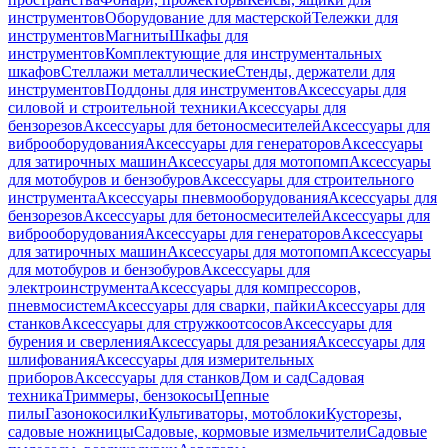
инструментов
Оборудование для мастерской
Тележки для
инструментов
Магниты
Шкафы для
инструментов
Комплектующие для инструментальных
шкафов
Стеллажи металлические
Стенды, держатели для
инструментов
Поддоны для инструментов
Аксессуары для
силовой и строительной техники
Аксессуары для
бензорезов
Аксессуары для бетоносмесителей
Аксессуары для
виброоборудования
Аксессуары для генераторов
Аксессуары
для затирочных машин
Аксессуары для мотопомп
Аксессуары
для мотобуров и бензобуров
Аксессуары для строительного
инструмента
Аксессуары пневмооборудования
Аксессуары для
бензорезов
Аксессуары для бетоносмесителей
Аксессуары для
виброоборудования
Аксессуары для генераторов
Аксессуары
для затирочных машин
Аксессуары для мотопомп
Аксессуары
для мотобуров и бензобуров
Аксессуары для
электроинструмента
Аксессуары для компрессоров,
пневмосистем
Аксессуары для сварки, пайки
Аксессуары для
станков
Аксессуары для стружкоотсосов
Аксессуары для
бурения и сверления
Аксессуары для резания
Аксессуары для
шлифования
Аксессуары для измерительных
приборов
Аксессуары для станков
Дом и сад
Садовая
техника
Триммеры, бензокосы
Цепные
пилы
Газонокосилки
Культиваторы, мотоблоки
Кусторезы,
садовые ножницы
Садовые, кормовые измельчители
Садовые