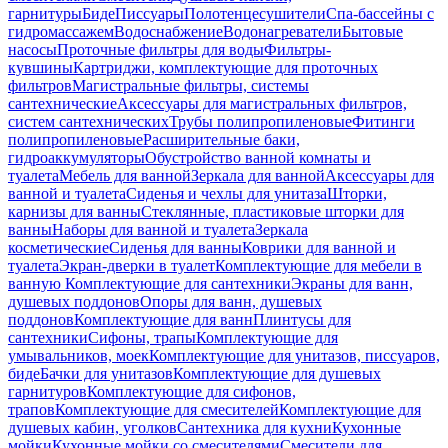
гарнитуры
Биде
Писсуары
Полотенцесушители
Спа-бассейны с
гидромассажем
Водоснабжение
Водонагреватели
Бытовые
насосы
Проточные фильтры для воды
Фильтры-
кувшины
Картриджи, комплектующие для проточных
фильтров
Магистральные фильтры, системы
сантехнические
Аксессуары для магистральных фильтров,
систем сантехнических
Трубы полипропиленовые
Фитинги
полипропиленовые
Расширительные баки,
гидроаккумуляторы
Обустройство ванной комнаты и
туалета
Мебель для ванной
Зеркала для ванной
Аксессуары для
ванной и туалета
Сиденья и чехлы для унитаза
Шторки,
карнизы для ванны
Стеклянные, пластиковые шторки для
ванны
Наборы для ванной и туалета
Зеркала
косметические
Сиденья для ванны
Коврики для ванной и
туалета
Экран-дверки в туалет
Комплектующие для мебели в
ванную
Комплектующие для сантехники
Экраны для ванн,
душевых поддонов
Опоры для ванн, душевых
поддонов
Комплектующие для ванн
Плинтусы для
сантехники
Сифоны, трапы
Комплектующие для
умывальников, моек
Комплектующие для унитазов, писсуаров,
биде
Бачки для унитазов
Комплектующие для душевых
гарнитуров
Комплектующие для сифонов,
трапов
Комплектующие для смесителей
Комплектующие для
душевых кабин, уголков
Сантехника для кухни
Кухонные
мойки
Кухонные мойки со смесителями
Смесители для