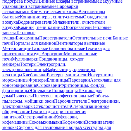
подогрева посуды
Винные шкафы встраиваемые
Вакуумные
упаковщики встраиваемые
Пароварки
встраиваемые
Климатическая техника
Вентиляторы
бытовые
Кондиционеры, сплит-системы
Охладители
воздуха
Водонагреватели
Увлажнители, очистители
воздуха
Камины, печи-камины
Обогреватели
Тепловые
завесы
Тепловые
пушки
Биокамины
Проветриватели
Отопительные печи
Банные
печи
Порталы для каминов
Вентиляторы вытяжные
Метеостанции
Газовые баллоны бытовые
Техника для
приготовления еды
Аэрогрили
Микроволновые
печи
Мультиварки
Сэндвичницы, хот-дог
мейкеры
Тостеры
Электрогрили,
электрошашлычницы
Вафельницы, орешницы,
кексницы
Хлебопечки
Ростеры, мини-печи
Йогуртницы,
мороженицы
Фризеры
Блинницы
Пароварки
Автоклавы для
консервирования
Сыроварни
Фритюрницы, фондю-
фритюрницы
Яйцеварки
Попкорницы
Техника для
дома
Пылесосы
Пылесосы профессиональные
Роботы-
пылесосы, мойщики окон
Пароочистители
Электровеники,
электрошвабры
Стеклоочистители
Стерилизационное
оборудование
Техника для приготовления
напитков
Электрочайники
Кофеварки,
кофемашины
Соковыжималки
Кофемолки
Вспениватели
молока
Сифоны для газирования воды
Аксессуары для