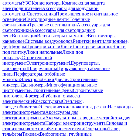
автоматы
УЗО
Конденсаторы
Комплексная защита
электродвигателей
Аксессуары для модульной
автоматики
Светотехника
Промышленное и сигнальное
освещение
Светодиодные ленты
Точечные
светильники
Трековые светильники
Аксессуары для
светотехники
Аксессуары для светодиодных
лент
Вентиляция
Вентиляторы вытяжные
Вентиляторы
канальные
Системы воздуховодов
Решетки вентиляционные,
диффузоры
Проветриватели
Люки
Люки ревизионные
Люки
под плитку
Люки напольные
Люки под
покраску
Строительный
инструмент
Электроинструмент
Шуруповерты,
гайковерты
Шлифмашины
Циркулярные, сабельные
пилы
Перфораторы, отбойные
молотки
Электролобзики
Дрели
Строительные
миксеры
Дальномеры
Многофункциональные
инструменты
Строительные фены
Строительные
пистолеты
Фрезеры
Рубанки, стамески
электрические
Краскопульты
Степлеры,
гвоздезабиватели
Электрические ножницы, резаки
Насадки для
электроинструмента
Аксессуары для
электроинструмента
Аккумуляторы, зарядные устройства для
электроинструмента
Наборы электроинструмента
Силовая и
строительная техника
Бетоносмесители
Генераторы
Тали,
тельферы
Такелаж
Виброплиты, глубинные