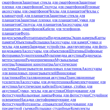
смартфонов
Защитные стекла для смартфонов
Защитные
пленки для смартфонов
Стилусы для смартфонов
Игровые
аксессуары для смартфонов
Чехлы для планшетов
Чехлы с
клавиатурой для планшетов
Защитные стекла для
планшетов
Защитные пленки для планшетов
Сумки для
планшетов
Стилусы для планшетов
Аксессуары для
планшетов, смартфонов
Кабели для телефонов,
планшетов
Фото,
видеосъемка
Фотоаппараты
Видеокамеры
Экшн-камеры
Карты
памяти
Объективы
Вспышки
Аксессуары для камер
Сумки и
чехлы для камер
Зарядные устройства, аккумуляторы для фото,
видеокамер
Аксессуары для объективов
Штативы
Цифровые
фоторамки
Аудиотехника
Мультимедиа акустика
Радиочасы,
метеостанции
Радиоприемники
Музыкальные
центры
Домашние кинотеатры
Акустические
системы
Проигрыватели виниловых пластинок
Аксессуары
для виниловых проигрывателей
Виниловые
пластинки
Инсталляционная акустика
Трансляционные
усилители
Аксессуары для аудиотехники
Комплектующие для
акустики
Акустические кабели
Подставки, стойки для
акустики
Сумки, чехлы для акустики
Оборудование для
фотостудии
Кольцевые лампы
Фоны для фотостудии
Студийное
освещение
Насадки светоформирующие для
фотостудии
Фотозонты, отражатели
Оборудование для
предметной съемки
Вспышки студийные
Комплекты