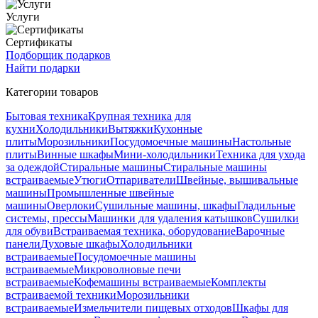
Услуги
Сертификаты
Подборщик подарков
Найти подарки
Категории товаров
Бытовая техника
Крупная техника для
кухни
Холодильники
Вытяжки
Кухонные
плиты
Морозильники
Посудомоечные машины
Настольные
плиты
Винные шкафы
Мини-холодильники
Техника для ухода
за одеждой
Стиральные машины
Стиральные машины
встраиваемые
Утюги
Отпариватели
Швейные, вышивальные
машины
Промышленные швейные
машины
Оверлоки
Сушильные машины, шкафы
Гладильные
системы, прессы
Машинки для удаления катышков
Сушилки
для обуви
Встраиваемая техника, оборудование
Варочные
панели
Духовые шкафы
Холодильники
встраиваемые
Посудомоечные машины
встраиваемые
Микроволновые печи
встраиваемые
Кофемашины встраиваемые
Комплекты
встраиваемой техники
Морозильники
встраиваемые
Измельчители пищевых отходов
Шкафы для