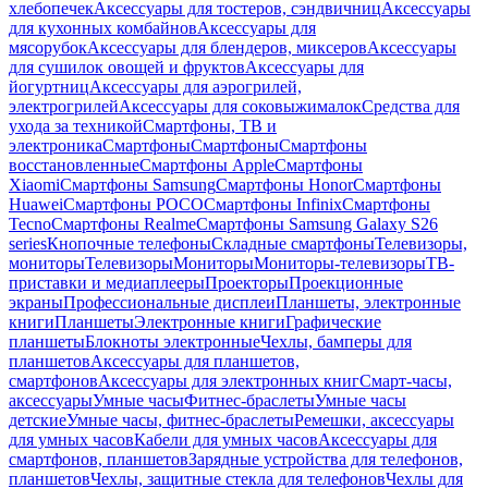
хлебопечек
Аксессуары для тостеров, сэндвичниц
Аксессуары
для кухонных комбайнов
Аксессуары для
мясорубок
Аксессуары для блендеров, миксеров
Аксессуары
для сушилок овощей и фруктов
Аксессуары для
йогуртниц
Аксессуары для аэрогрилей,
электрогрилей
Аксессуары для соковыжималок
Средства для
ухода за техникой
Смартфоны, ТВ и
электроника
Смартфоны
Смартфоны
Смартфоны
восстановленные
Смартфоны Apple
Смартфоны
Xiaomi
Смартфоны Samsung
Смартфоны Honor
Смартфоны
Huawei
Смартфоны POCO
Смартфоны Infinix
Смартфоны
Tecno
Смартфоны Realme
Смартфоны Samsung Galaxy S26
series
Кнопочные телефоны
Складные смартфоны
Телевизоры,
мониторы
Телевизоры
Мониторы
Мониторы-телевизоры
ТВ-
приставки и медиаплееры
Проекторы
Проекционные
экраны
Профессиональные дисплеи
Планшеты, электронные
книги
Планшеты
Электронные книги
Графические
планшеты
Блокноты электронные
Чехлы, бамперы для
планшетов
Аксессуары для планшетов,
смартфонов
Аксессуары для электронных книг
Смарт-часы,
аксессуары
Умные часы
Фитнес-браслеты
Умные часы
детские
Умные часы, фитнес-браслеты
Ремешки, аксессуары
для умных часов
Кабели для умных часов
Аксессуары для
смартфонов, планшетов
Зарядные устройства для телефонов,
планшетов
Чехлы, защитные стекла для телефонов
Чехлы для