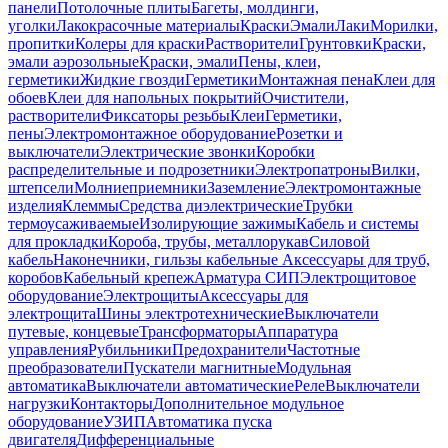
панели
Потолочные плиты
Багеты, молдинги,
уголки
Лакокрасочные материалы
Краски
Эмали
Лаки
Морилки,
пропитки
Колеры для краски
Растворители
Грунтовки
Краски,
эмали аэрозольные
Краски, эмали
Пены, клеи,
герметики
Жидкие гвозди
Герметики
Монтажная пена
Клеи для
обоев
Клеи для напольных покрытий
Очистители,
растворители
Фиксаторы резьбы
Клеи
Герметики,
пены
Электромонтажное оборудование
Розетки и
выключатели
Электрические звонки
Коробки
распределительные и подрозетники
Электропатроны
Вилки,
штепсели
Молниеприемники
Заземление
Электромонтажные
изделия
Клеммы
Средства диэлектрические
Трубки
термоусаживаемые
Изолирующие зажимы
Кабель и системы
для прокладки
Короба, трубы, металлорукав
Силовой
кабель
Наконечники, гильзы кабельные
Аксессуары для труб,
коробов
Кабельный крепеж
Арматура СИП
Электрощитовое
оборудование
Электрощиты
Аксессуары для
электрощита
Шины электротехнические
Выключатели
путевые, концевые
Трансформаторы
Аппаратура
управления
Рубильники
Предохранители
Частотные
преобразователи
Пускатели магнитные
Модульная
автоматика
Выключатели автоматические
Реле
Выключатели
нагрузки
Контакторы
Дополнительное модульное
оборудование
УЗИП
Автоматика пуска
двигателя
Дифференциальные