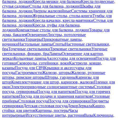
балкона, лоджии
Кресла-мешки для балкона
Кресла подвесные,
стулья садовые
Столы для балкона, лоджии
Шкафы для
балкона, лоджии
Дверцы жалюзийные
Системы хранения для
балкона, лоджии
Журнальные столы, столы-книги
Тумбы для
балкона, лоджии
Кресла-качалки, кресла-маятники
Стулья для
балкона, лоджии
Кресла, пуфы для балкона,
лоджии
Компактные столы для балкона, лоджии
Товары для
дома, бакалея
Освещение
Люстры, потолочные
светильники
Торшеры
Прикроватные лампы,
ночники
Настольные лампы
Споты
Настенные светильники,
бра
Точечные светильники
Трековые светильники
Уличные
светильники, фонари, бра
Лампы
Освещение для картин,
зеркал
Кольцевые лампы
Аксессуары для освещения
Посуда для
готовки
Сковороды, сотейники, воки
Кастрюли, ковши,
казаны
Посуда для СВЧ
Крышки и аксессуары для
посуды
Гастроемкости
Жалюзи, шторы
Жалюзи, рулонные
шторы, римские шторы
Шторы, гардины
Карнизы для
штор
Комплектующие для штор, карнизов, жалюзи
Пленки для
окон
Электроприводные солнцезащитные системы
Столовая
посуда, сервировка
Посуда для напитков
Посуда для горячих
напитков
Посуда для подачи и хранения напитков
Столовые
приборы
Столовая посуда
Посуда для сервировки
Предметы
сервировки
Детская столовая посуда
Декор
Зеркала
Кашпо,
стойки для цветов
Картины, постеры
Часы
интерьерные
Искусственные цветы, растения
Вазы
Ключницы,