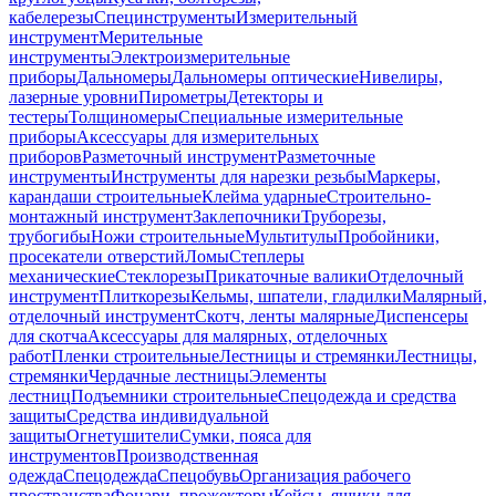
кабелерезы
Специнструменты
Измерительный
инструмент
Мерительные
инструменты
Электроизмерительные
приборы
Дальномеры
Дальномеры оптические
Нивелиры,
лазерные уровни
Пирометры
Детекторы и
тестеры
Толщиномеры
Специальные измерительные
приборы
Аксессуары для измерительных
приборов
Разметочный инструмент
Разметочные
инструменты
Инструменты для нарезки резьбы
Маркеры,
карандаши строительные
Клейма ударные
Строительно-
монтажный инструмент
Заклепочники
Труборезы,
трубогибы
Ножи строительные
Мультитулы
Пробойники,
просекатели отверстий
Ломы
Степлеры
механические
Стеклорезы
Прикаточные валики
Отделочный
инструмент
Плиткорезы
Кельмы, шпатели, гладилки
Малярный,
отделочный инструмент
Скотч, ленты малярные
Диспенсеры
для скотча
Аксессуары для малярных, отделочных
работ
Пленки строительные
Лестницы и стремянки
Лестницы,
стремянки
Чердачные лестницы
Элементы
лестниц
Подъемники строительные
Спецодежда и средства
защиты
Средства индивидуальной
защиты
Огнетушители
Сумки, пояса для
инструментов
Производственная
одежда
Спецодежда
Спецобувь
Организация рабочего
пространства
Фонари, прожекторы
Кейсы, ящики для