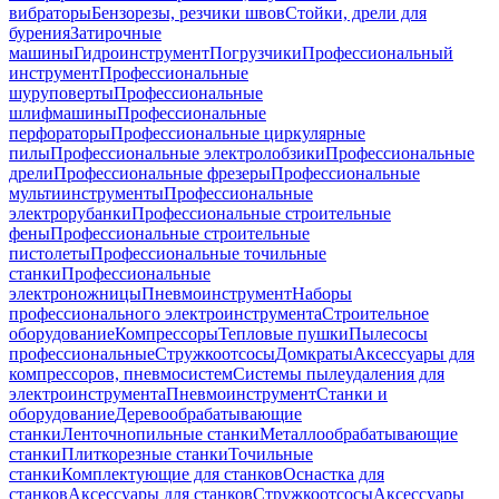
вибраторы
Бензорезы, резчики швов
Стойки, дрели для
бурения
Затирочные
машины
Гидроинструмент
Погрузчики
Профессиональный
инструмент
Профессиональные
шуруповерты
Профессиональные
шлифмашины
Профессиональные
перфораторы
Профессиональные циркулярные
пилы
Профессиональные электролобзики
Профессиональные
дрели
Профессиональные фрезеры
Профессиональные
мультиинструменты
Профессиональные
электрорубанки
Профессиональные строительные
фены
Профессиональные строительные
пистолеты
Профессиональные точильные
станки
Профессиональные
электроножницы
Пневмоинструмент
Наборы
профессионального электроинструмента
Строительное
оборудование
Компрессоры
Тепловые пушки
Пылесосы
профессиональные
Стружкоотсосы
Домкраты
Аксессуары для
компрессоров, пневмосистем
Системы пылеудаления для
электроинструмента
Пневмоинструмент
Станки и
оборудование
Деревообрабатывающие
станки
Ленточнопильные станки
Металлообрабатывающие
станки
Плиткорезные станки
Точильные
станки
Комплектующие для станков
Оснастка для
станков
Аксессуары для станков
Стружкоотсосы
Аксессуары