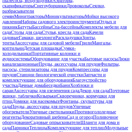
пылесосы, воздуходувки
Аэраторы,
скарификаторы
Снегоуборщики
Дровоколы
Сеялки,
разбрасыватели
семян
Минитракторы
Миникультиваторы
Мойки высокого
давления
Наборы садового электроинструмента
Отдых и
пикник
Батуты
Бассейны
Спа-бассейны
Комплекты мебели для
сада
Столы для сада
Стулья, кресла для сада
Качели
садовые
Гамаки, шезлонги
Раскладушки
Зонты,
тенты
Аксессуары для садовой мебели
Грили
Мангалы,
коптильни
Детская площадка
Сумки-
холодильники
Портативные колонки и
аудиосистемы
Оборудование для участка
Бытовые насосы
Люки
канализационные
Пруды, аксессуары для прудов
Фильтры,
насосы, стерилизаторы для прудов
Компрессоры для
прудов
Станции биологической очистки
Запчасти и
комплектующие для оборудования
Благоустройство
участка
Дачные дома
Беседки
Бани
Хозблоки и
сараи
Аксессуары для озеленения сада
Декор для сада
Почтовые
ящики, таблички
Козырьки
Скворечники, кормушки для
птиц
Домики для насекомых
Фонтаны, скульптуры для
сада
Пруды, аксессуары для прудов
Уличные
обогреватели
Уличные светильники
Противогололедные
реагенты
Декоративный щебень
Сад и огород
Поливочное
оборудование
Садовые опрыскиватели
Шланги для дома и
сада
Парники
Теплицы
Комплектующие для теплиц
Модульные