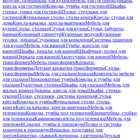
модули
Столешницы для кухни
Мебель для гостиной
Диваны,
кресла для гостиной
Комоды, тумбы для гостиной
Шкафы,
стенки, горки для гостиной
Полки, стеллажи для
гостиной
Журнальные столы, столы-книги
Кресла, стулья для
дома
Кресла-качалки, кресла-маятники
Мебель для
кухни
Столы, столики
Стулья для кухни
Стулья, табуреты
барные
Кухонный гарнитур
Кухонные модули
Кухонные
уголки, диваны
Стульчики для кормления
Системы хранения
для кухни
Мебель для ванной
Тумбы, консоли для
ванной
Шкафы, пеналы для ванной
Шкафчики, полки для
ванной
Зеркала для ванной
Аксессуары для ванной
Мебель-
трансформер
Мебель-трансформер
Кровати-
трансформеры
Детские кроватки-трансформеры
Столы-
трансформеры
Мебель для спальни
Зеркала
Комплекты мебели
для спальни
Прикроватные тумбы
Комоды и тумбы для
спальни
Туалетные столики
Шкафы для спальни
Мебель для
жилых комнат
Диваны, кресла для дома
Шкафы, стенки,
секции
Полки, стеллажи, системы хранения
Стулья,
кресла
Комоды и тумбы
Журнальные столы, столы-
книги
Кресла-качалки, кресла-маятники
Мебель для
телевизора
Комоды, тумбы под телевизор
Кронштейны, стойки
для телевизора
Каминокомплекты под телевизор
Мебель для
прихожей
Секции, тумбы в прихожую
Полки и системы
хранения в прихожую
Вешалки, подставки для
зонтов
Банкетки, скамьи
Ключницы, газетницы
Детская