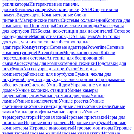
репликаторы
Интерактивные панели,
доски
Комплектующие
Жесткие диски, SSD
Оперативная
память
Видеокарты
Компьютерные блоки
питания
Материнские платы
Системы охлаждения
Корпуса для
компьютеров
Процессоры
Оптические приводы
Аксессуары
для корпусов ПК
Боксы, док-станции для накопителей
Сетевое
оборудование
Маршрутизаторы, DSL-модемы
Wi-Fi точки
доступа, усилители сигнала
Беспроводные
адаптеры
Коммутаторы
Сетевые адаптеры
Powerline
Сетевые
комплектующие
IP-телефония
Медиаконвертеры
Кабели,
переходники сетевые
Антенны для беспроводной
связи
Аксессуары для компьютерной техники
Подставки для
ноутбуков
Аксессуары для ноутбуков
Очки для
компьютера
Рюкзаки для ноутбуков
Сумки, чехлы для
ноутбуков
Средства для ухода за электроникой
Программное
обеспечение
Система Умный дом
Управление умным
домом
Умные колонки, станции
Умные камеры
видеонаблюдения
Умные датчики для дома
Умные
лампы
Умные выключатели
Умные розетки
Умные
светильники
Умные светодиодные ленты
Умные реле
Умные
замки
Умные домофоны
Умные карнизы
Умные
терморегуляторы
Игровая зона
Игровые приставки
Игры для
приставок
Игровые контроллеры
Игровые ноутбуки
Игровые
компьютеры
Игровые видеокарты
Игровые мониторы
Игровые
телевизоры
Игровые мыши
Игровые клавиатуры
Игровые