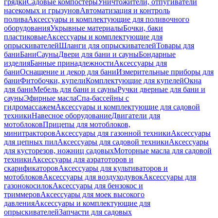
грядки
Садовые компостеры
Уничтожители, отпугиватели
насекомых и грызунов
Автоматизация и контроль
полива
Аксессуары и комплектующие для поливочного
оборудования
Укрывные материалы
Бочки, баки
пластиковые
Аксессуары и комплектующие для
опрыскивателей
Шланги для опрыскивателей
Товары для
бани
Бани
Сауны
Двери для бани и сауны
Бондарные
изделия
Банные принадлежности
Аксессуары для
бани
Оснащение и декор для бани
Измерительные приборы для
бани
Фитобочки, купели
Комплектующие для купелей
Окна
для бани
Мебель для бани и сауны
Ручки дверные для бани и
сауны
Эфирные масла
Спа-бассейны с
гидромассажем
Аксессуары и комплектующие для садовой
техники
Навесное оборудование
Двигатели для
мотоблоков
Прицепы для мотоблоков,
минитракторов
Аксессуары для газонной техники
Аксессуары
для цепных пил
Аксессуары для садовой техники
Аксессуары
для кусторезов, ножниц садовых
Моторные масла для садовой
техники
Аксессуары для аэратоторов и
скарификаторов
Аксессуары для культиваторов и
мотоблоков
Аксессуары для воздуходувок
Аксессуары для
газонокосилок
Аксессуары для бензокос и
триммеров
Аксессуары для моек высокого
давления
Аксессуары и комплектующие для
опрыскивателей
Запчасти для садовых