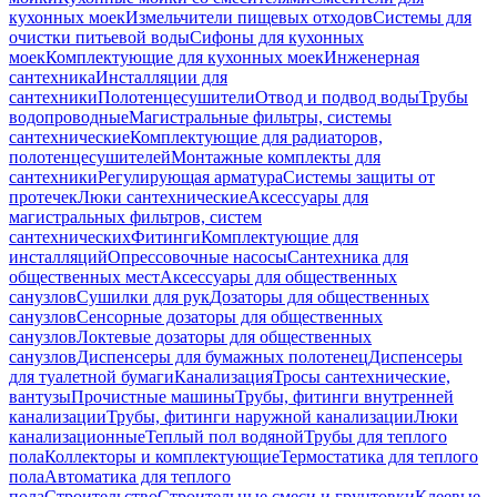
кухонных моек
Измельчители пищевых отходов
Системы для
очистки питьевой воды
Сифоны для кухонных
моек
Комплектующие для кухонных моек
Инженерная
сантехника
Инсталляции для
сантехники
Полотенцесушители
Отвод и подвод воды
Трубы
водопроводные
Магистральные фильтры, системы
сантехнические
Комплектующие для радиаторов,
полотенцесушителей
Монтажные комплекты для
сантехники
Регулирующая арматура
Системы защиты от
протечек
Люки сантехнические
Аксессуары для
магистральных фильтров, систем
сантехнических
Фитинги
Комплектующие для
инсталляций
Опрессовочные насосы
Сантехника для
общественных мест
Аксессуары для общественных
санузлов
Сушилки для рук
Дозаторы для общественных
санузлов
Сенсорные дозаторы для общественных
санузлов
Локтевые дозаторы для общественных
санузлов
Диспенсеры для бумажных полотенец
Диспенсеры
для туалетной бумаги
Канализация
Тросы сантехнические,
вантузы
Прочистные машины
Трубы, фитинги внутренней
канализации
Трубы, фитинги наружной канализации
Люки
канализационные
Теплый пол водяной
Трубы для теплого
пола
Коллекторы и комплектующие
Термостатика для теплого
пола
Автоматика для теплого
пола
Строительство
Строительные смеси и грунтовки
Клеевые