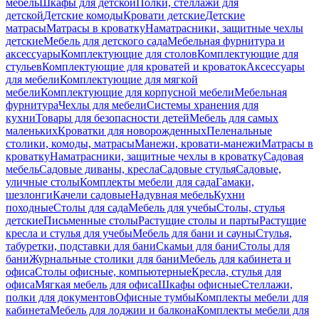
мебель
Шкафы для детской
Полки, стеллажи для
детской
Детские комоды
Кровати детские
Детские
матрасы
Матрасы в кроватку
Наматрасники, защитные чехлы
детские
Мебель для детского сада
Мебельная фурнитура и
аксессуары
Комплектующие для столов
Комплектующие для
стульев
Комплектующие для кроватей и кроваток
Аксессуары
для мебели
Комплектующие для мягкой
мебели
Комплектующие для корпусной мебели
Мебельная
фурнитура
Чехлы для мебели
Системы хранения для
кухни
Товары для безопасности детей
Мебель для самых
маленьких
Кроватки для новорожденных
Пеленальные
столики, комоды, матрасы
Манежи, кровати-манежи
Матрасы в
кроватку
Наматрасники, защитные чехлы в кроватку
Садовая
мебель
Садовые диваны, кресла
Садовые стулья
Садовые,
уличные столы
Комплекты мебели для сада
Гамаки,
шезлонги
Качели садовые
Надувная мебель
Кухни
походные
Столы для сада
Мебель для учебы
Столы, стулья
детские
Письменные столы
Растущие столы и парты
Растущие
кресла и стулья для учебы
Мебель для бани и сауны
Стулья,
табуретки, подставки для бани
Скамьи для бани
Столы для
бани
Журнальные столики для бани
Мебель для кабинета и
офиса
Столы офисные, компьютерные
Кресла, стулья для
офиса
Мягкая мебель для офиса
Шкафы офисные
Стеллажи,
полки для документов
Офисные тумбы
Комплекты мебели для
кабинета
Мебель для лоджии и балкона
Комплекты мебели для