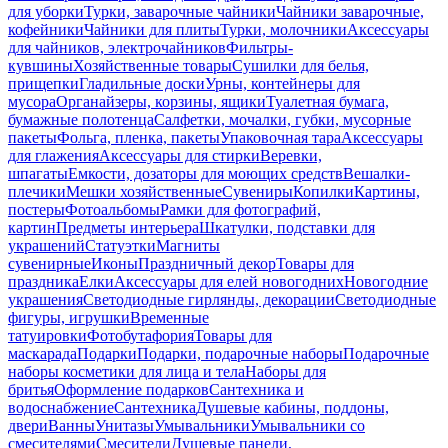
для уборки
Турки, заварочные чайники
Чайники заварочные,
кофейники
Чайники для плиты
Турки, молочники
Аксессуары
для чайников, электрочайников
Фильтры-
кувшины
Хозяйственные товары
Сушилки для белья,
прищепки
Гладильные доски
Урны, контейнеры для
мусора
Органайзеры, корзины, ящики
Туалетная бумага,
бумажные полотенца
Салфетки, мочалки, губки, мусорные
пакеты
Фольга, пленка, пакеты
Упаковочная тара
Аксессуары
для глажения
Аксессуары для стирки
Веревки,
шпагаты
Емкости, дозаторы для моющих средств
Вешалки-
плечики
Мешки хозяйственные
Сувениры
Копилки
Картины,
постеры
Фотоальбомы
Рамки для фотографий,
картин
Предметы интерьера
Шкатулки, подставки для
украшений
Статуэтки
Магниты
сувенирные
Иконы
Праздничный декор
Товары для
праздника
Елки
Аксессуары для елей новогодних
Новогодние
украшения
Светодиодные гирлянды, декорации
Светодиодные
фигуры, игрушки
Временные
татуировки
Фотобутафория
Товары для
маскарада
Подарки
Подарки, подарочные наборы
Подарочные
наборы косметики для лица и тела
Наборы для
бритья
Оформление подарков
Сантехника и
водоснабжение
Сантехника
Душевые кабины, поддоны,
двери
Ванны
Унитазы
Умывальники
Умывальники со
смесителями
Смесители
Душевые панели,