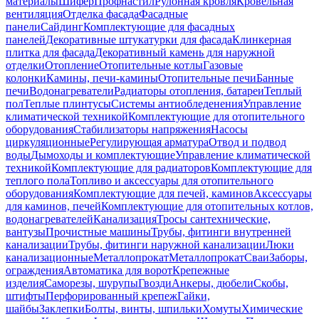
материалы
Шифер
Профнастил
Рулонная кровля
Кровельная
вентиляция
Отделка фасада
Фасадные
панели
Сайдинг
Комплектующие для фасадных
панелей
Декоративные штукатурки для фасада
Клинкерная
плитка для фасада
Декоративный камень для наружной
отделки
Отопление
Отопительные котлы
Газовые
колонки
Камины, печи-камины
Отопительные печи
Банные
печи
Водонагреватели
Радиаторы отопления, батареи
Теплый
пол
Теплые плинтусы
Системы антиобледенения
Управление
климатической техникой
Комплектующие для отопительного
оборудования
Стабилизаторы напряжения
Насосы
циркуляционные
Регулирующая арматура
Отвод и подвод
воды
Дымоходы и комплектующие
Управление климатической
техникой
Комплектующие для радиаторов
Комплектующие для
теплого пола
Топливо и аксессуары для отопительного
оборудования
Комплектующие для печей, каминов
Аксессуары
для каминов, печей
Комплектующие для отопительных котлов,
водонагревателей
Канализация
Тросы сантехнические,
вантузы
Прочистные машины
Трубы, фитинги внутренней
канализации
Трубы, фитинги наружной канализации
Люки
канализационные
Металлопрокат
Металлопрокат
Сваи
Заборы,
ограждения
Автоматика для ворот
Крепежные
изделия
Саморезы, шурупы
Гвозди
Анкеры, дюбели
Скобы,
штифты
Перфорированный крепеж
Гайки,
шайбы
Заклепки
Болты, винты, шпильки
Хомуты
Химические