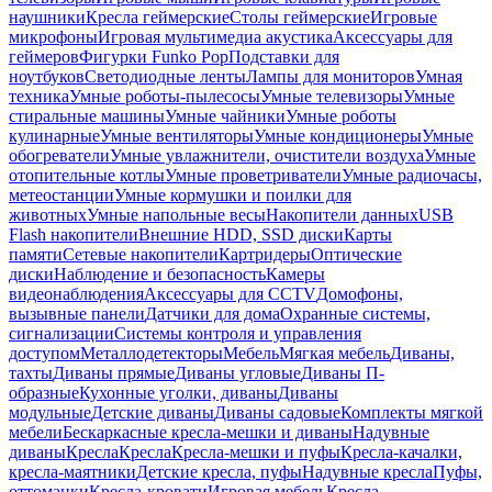
наушники
Кресла геймерские
Столы геймерские
Игровые
микрофоны
Игровая мультимедиа акустика
Аксессуары для
геймеров
Фигурки Funko Pop
Подставки для
ноутбуков
Светодиодные ленты
Лампы для мониторов
Умная
техника
Умные роботы-пылесосы
Умные телевизоры
Умные
стиральные машины
Умные чайники
Умные роботы
кулинарные
Умные вентиляторы
Умные кондиционеры
Умные
обогреватели
Умные увлажнители, очистители воздуха
Умные
отопительные котлы
Умные проветриватели
Умные радиочасы,
метеостанции
Умные кормушки и поилки для
животных
Умные напольные весы
Накопители данных
USB
Flash накопители
Внешние HDD, SSD диски
Карты
памяти
Сетевые накопители
Картридеры
Оптические
диски
Наблюдение и безопасность
Камеры
видеонаблюдения
Аксессуары для CCTV
Домофоны,
вызывные панели
Датчики для дома
Охранные системы,
сигнализации
Системы контроля и управления
доступом
Металлодетекторы
Мебель
Мягкая мебель
Диваны,
тахты
Диваны прямые
Диваны угловые
Диваны П-
образные
Кухонные уголки, диваны
Диваны
модульные
Детские диваны
Диваны садовые
Комплекты мягкой
мебели
Бескаркасные кресла-мешки и диваны
Надувные
диваны
Кресла
Кресла
Кресла-мешки и пуфы
Кресла-качалки,
кресла-маятники
Детские кресла, пуфы
Надувные кресла
Пуфы,
оттоманки
Кресла-кровати
Игровая мебель
Кресла