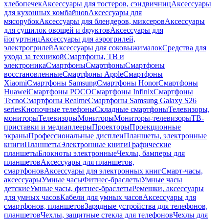
хлебопечек
Аксессуары для тостеров, сэндвичниц
Аксессуары
для кухонных комбайнов
Аксессуары для
мясорубок
Аксессуары для блендеров, миксеров
Аксессуары
для сушилок овощей и фруктов
Аксессуары для
йогуртниц
Аксессуары для аэрогрилей,
электрогрилей
Аксессуары для соковыжималок
Средства для
ухода за техникой
Смартфоны, ТВ и
электроника
Смартфоны
Смартфоны
Смартфоны
восстановленные
Смартфоны Apple
Смартфоны
Xiaomi
Смартфоны Samsung
Смартфоны Honor
Смартфоны
Huawei
Смартфоны POCO
Смартфоны Infinix
Смартфоны
Tecno
Смартфоны Realme
Смартфоны Samsung Galaxy S26
series
Кнопочные телефоны
Складные смартфоны
Телевизоры,
мониторы
Телевизоры
Мониторы
Мониторы-телевизоры
ТВ-
приставки и медиаплееры
Проекторы
Проекционные
экраны
Профессиональные дисплеи
Планшеты, электронные
книги
Планшеты
Электронные книги
Графические
планшеты
Блокноты электронные
Чехлы, бамперы для
планшетов
Аксессуары для планшетов,
смартфонов
Аксессуары для электронных книг
Смарт-часы,
аксессуары
Умные часы
Фитнес-браслеты
Умные часы
детские
Умные часы, фитнес-браслеты
Ремешки, аксессуары
для умных часов
Кабели для умных часов
Аксессуары для
смартфонов, планшетов
Зарядные устройства для телефонов,
планшетов
Чехлы, защитные стекла для телефонов
Чехлы для