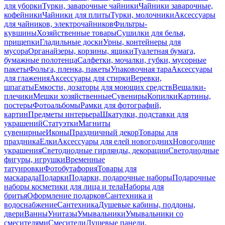
для уборки
Турки, заварочные чайники
Чайники заварочные,
кофейники
Чайники для плиты
Турки, молочники
Аксессуары
для чайников, электрочайников
Фильтры-
кувшины
Хозяйственные товары
Сушилки для белья,
прищепки
Гладильные доски
Урны, контейнеры для
мусора
Органайзеры, корзины, ящики
Туалетная бумага,
бумажные полотенца
Салфетки, мочалки, губки, мусорные
пакеты
Фольга, пленка, пакеты
Упаковочная тара
Аксессуары
для глажения
Аксессуары для стирки
Веревки,
шпагаты
Емкости, дозаторы для моющих средств
Вешалки-
плечики
Мешки хозяйственные
Сувениры
Копилки
Картины,
постеры
Фотоальбомы
Рамки для фотографий,
картин
Предметы интерьера
Шкатулки, подставки для
украшений
Статуэтки
Магниты
сувенирные
Иконы
Праздничный декор
Товары для
праздника
Елки
Аксессуары для елей новогодних
Новогодние
украшения
Светодиодные гирлянды, декорации
Светодиодные
фигуры, игрушки
Временные
татуировки
Фотобутафория
Товары для
маскарада
Подарки
Подарки, подарочные наборы
Подарочные
наборы косметики для лица и тела
Наборы для
бритья
Оформление подарков
Сантехника и
водоснабжение
Сантехника
Душевые кабины, поддоны,
двери
Ванны
Унитазы
Умывальники
Умывальники со
смесителями
Смесители
Душевые панели,