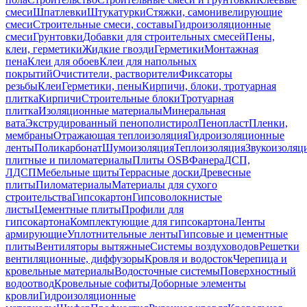
смеси
Шпатлевки
Штукатурки
Стяжки, самонивелирующие
смеси
Строительные смеси, составы
Гидроизоляционные
смеси
Грунтовки
Добавки для строительных смесей
Пены,
клеи, герметики
Жидкие гвозди
Герметики
Монтажная
пена
Клеи для обоев
Клеи для напольных
покрытий
Очистители, растворители
Фиксаторы
резьбы
Клеи
Герметики, пены
Кирпичи, блоки, тротуарная
плитка
Кирпичи
Строительные блоки
Тротуарная
плитка
Изоляционные материалы
Минеральная
вата
Экструдированный пенополистирол
Пенопласт
Пленки,
мембраны
Отражающая теплоизоляция
Гидроизоляционные
ленты
Поликарбонат
Шумоизоляция
Теплоизоляция
Звукоизоляц
плитные и пиломатериалы
Плиты OSB
Фанера
ДСП,
ЛДСП
Мебельные щиты
Террасные доски
Древесные
плиты
Пиломатериалы
Материалы для сухого
строительства
Гипсокартон
Гипсоволокнистые
листы
Цементные плиты
Профили для
гипсокартона
Комплектующие для гипсокартона
Ленты
армирующие
Уплотнительные ленты
Гипсовые и цементные
плиты
Вентиляторы вытяжные
Системы воздуховодов
Решетки
вентиляционные, диффузоры
Кровля и водосток
Черепица и
кровельные материалы
Водосточные системы
Поверхностный
водоотвод
Кровельные софиты
Доборные элементы
кровли
Гидроизоляционные