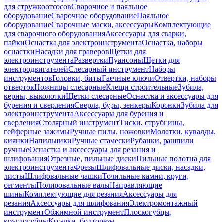
для стружкоотсосов
Сварочное и паяльное
оборудование
Сварочное оборудование
Паяльное
оборудование
Сварочные маски, аксессуары
Комплектующие
для сварочного оборудования
Аксессуары для сварки,
пайки
Оснастка для электроинструмента
Оснастка, наборы
оснастки
Насадки для граверов
Щетки для
электроинструмента
Развертки
Пуансоны
Щетки для
электродвигателей
Слесарный инструмент
Наборы
инструментов
Головки, биты
Гаечные ключи
Отвертки, наборы
отверток
Ножницы слесарные
Клещи строительные
Зубила,
керны, выколотки
Щетки слесарные
Оснастка и аксессуары для
бурения и сверления
Сверла, буры, зенкеры
Коронки
Зубила для
электроинструмента
Аксессуары для бурения и
сверления
Столярный инструмент
Тиски, струбцины,
гейферные зажимы
Ручные пилы, ножовки
Молотки, кувалды,
киянки
Напильники
Ручные стамески
Рубанки, рашпили
ручные
Оснастка и аксессуары для резания и
шлифования
Отрезные, пильные диски
Пильные полотна для
электроинструмента
Фрезы
Шлифовальные диски, насадки,
листы
Шлифовальные чашки
Точильные камни, круги,
сегменты
Полировальные валы
Направляющие
шины
Комплектующие для резания
Аксессуары для
резания
Аксессуары для шлифования
Электромонтажный
инструмент
Обжимной инструмент
Плоскогубцы,
круглогубцы
Кусачки, болторезы,