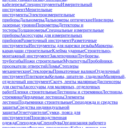
кабелерезы
Специнструменты
Измерительный
инструмент
Мерительные
инструменты
Электроизмерительные
приборы
Дальномеры
Дальномеры оптические
Нивелиры,
лазерные уровни
Пирометры
Детекторы и
тестеры
Толщиномеры
Специальные измерительные
приборы
Аксессуары для измерительных
приборов
Разметочный инструмент
Разметочные
инструменты
Инструменты для нарезки резьбы
Маркеры,
карандаши строительные
Клейма ударные
Строительно-
монтажный инструмент
Заклепочники
Труборезы,
трубогибы
Ножи строительные
Мультитулы
Пробойники,
просекатели отверстий
Ломы
Степлеры
механические
Стеклорезы
Прикаточные валики
Отделочный
инструмент
Плиткорезы
Кельмы, шпатели, гладилки
Малярный,
отделочный инструмент
Скотч, ленты малярные
Диспенсеры
для скотча
Аксессуары для малярных, отделочных
работ
Пленки строительные
Лестницы и стремянки
Лестницы,
стремянки
Чердачные лестницы
Элементы
лестниц
Подъемники строительные
Спецодежда и средства
защиты
Средства индивидуальной
защиты
Огнетушители
Сумки, пояса для
инструментов
Производственная
одежда
Спецодежда
Спецобувь
Организация рабочего
пространства
Фонари, прожекторы
Кейсы, ящики для