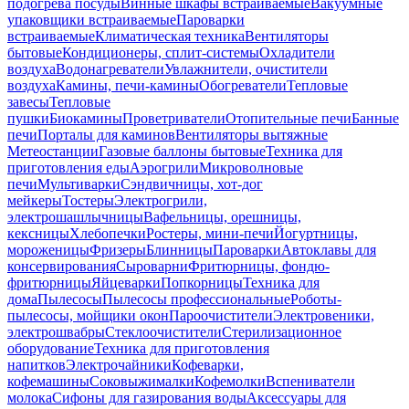
подогрева посуды
Винные шкафы встраиваемые
Вакуумные
упаковщики встраиваемые
Пароварки
встраиваемые
Климатическая техника
Вентиляторы
бытовые
Кондиционеры, сплит-системы
Охладители
воздуха
Водонагреватели
Увлажнители, очистители
воздуха
Камины, печи-камины
Обогреватели
Тепловые
завесы
Тепловые
пушки
Биокамины
Проветриватели
Отопительные печи
Банные
печи
Порталы для каминов
Вентиляторы вытяжные
Метеостанции
Газовые баллоны бытовые
Техника для
приготовления еды
Аэрогрили
Микроволновые
печи
Мультиварки
Сэндвичницы, хот-дог
мейкеры
Тостеры
Электрогрили,
электрошашлычницы
Вафельницы, орешницы,
кексницы
Хлебопечки
Ростеры, мини-печи
Йогуртницы,
мороженицы
Фризеры
Блинницы
Пароварки
Автоклавы для
консервирования
Сыроварни
Фритюрницы, фондю-
фритюрницы
Яйцеварки
Попкорницы
Техника для
дома
Пылесосы
Пылесосы профессиональные
Роботы-
пылесосы, мойщики окон
Пароочистители
Электровеники,
электрошвабры
Стеклоочистители
Стерилизационное
оборудование
Техника для приготовления
напитков
Электрочайники
Кофеварки,
кофемашины
Соковыжималки
Кофемолки
Вспениватели
молока
Сифоны для газирования воды
Аксессуары для