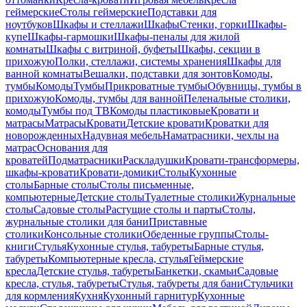
геймерские
Столы геймерские
Подставки для
ноутбуков
Шкафы и стеллажи
Шкафы
Стенки, горки
Шкафы-
купе
Шкафы-гармошки
Шкафы-пеналы для жилой
комнаты
Шкафы с витриной, буфеты
Шкафы, секции в
прихожую
Полки, стеллажи, системы хранения
Шкафы для
ванной комнаты
Вешалки, подставки для зонтов
Комоды,
тумбы
Комоды
Тумбы
Прикроватные тумбы
Обувницы, тумбы в
прихожую
Комоды, тумбы для ванной
Пеленальные столики,
комоды
Тумбы под ТВ
Комоды пластиковые
Кровати и
матрасы
Матрасы
Кровати
Детские кровати
Кроватки для
новорожденных
Надувная мебель
Наматрасники, чехлы на
матрас
Основания для
кроватей
Подматрасники
Раскладушки
Кровати-трансформеры,
шкафы-кровати
Кровати-домики
Столы
Кухонные
столы
Барные столы
Столы письменные,
компьютерные
Детские столы
Туалетные столики
Журнальные
столы
Садовые столы
Растущие столы и парты
Столы,
журнальные столики для бани
Приставные
столики
Консольные столики
Обеденные группы
Столы-
книги
Стулья
Кухонные стулья, табуреты
Барные стулья,
табуреты
Компьютерные кресла, стулья
Геймерские
кресла
Детские стулья, табуреты
Банкетки, скамьи
Садовые
кресла, стулья, табуреты
Стулья, табуреты для бани
Стульчики
для кормления
Кухня
Кухонный гарнитур
Кухонные