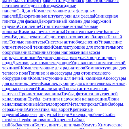
материалы
Шифер
Профнастил
Рулонная кровля
Кровельная
вентиляция
Отделка фасада
Фасадные
панели
Сайдинг
Комплектующие для фасадных
панелей
Декоративные штукатурки для фасада
Клинкерная
плитка для фасада
Декоративный камень для наружной
отделки
Отопление
Отопительные котлы
Газовые
колонки
Камины, печи-камины
Отопительные печи
Банные
печи
Водонагреватели
Радиаторы отопления, батареи
Теплый
пол
Теплые плинтусы
Системы антиобледенения
Управление
климатической техникой
Комплектующие для отопительного
оборудования
Стабилизаторы напряжения
Насосы
циркуляционные
Регулирующая арматура
Отвод и подвод
воды
Дымоходы и комплектующие
Управление климатической
техникой
Комплектующие для радиаторов
Комплектующие для
теплого пола
Топливо и аксессуары для отопительного
оборудования
Комплектующие для печей, каминов
Аксессуары
для каминов, печей
Комплектующие для отопительных котлов,
водонагревателей
Канализация
Тросы сантехнические,
вантузы
Прочистные машины
Трубы, фитинги внутренней
канализации
Трубы, фитинги наружной канализации
Люки
канализационные
Металлопрокат
Металлопрокат
Сваи
Заборы,
ограждения
Автоматика для ворот
Крепежные
изделия
Саморезы, шурупы
Гвозди
Анкеры, дюбели
Скобы,
штифты
Перфорированный крепеж
Гайки,
шайбы
Заклепки
Болты, винты, шпильки
Хомуты
Химические