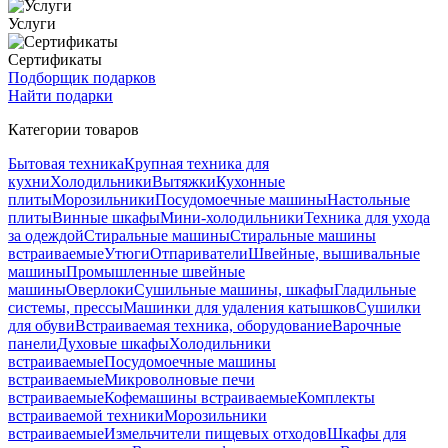
Услуги
Сертификаты
Подборщик подарков
Найти подарки
Категории товаров
Бытовая техника
Крупная техника для
кухни
Холодильники
Вытяжки
Кухонные
плиты
Морозильники
Посудомоечные машины
Настольные
плиты
Винные шкафы
Мини-холодильники
Техника для ухода
за одеждой
Стиральные машины
Стиральные машины
встраиваемые
Утюги
Отпариватели
Швейные, вышивальные
машины
Промышленные швейные
машины
Оверлоки
Сушильные машины, шкафы
Гладильные
системы, прессы
Машинки для удаления катышков
Сушилки
для обуви
Встраиваемая техника, оборудование
Варочные
панели
Духовые шкафы
Холодильники
встраиваемые
Посудомоечные машины
встраиваемые
Микроволновые печи
встраиваемые
Кофемашины встраиваемые
Комплекты
встраиваемой техники
Морозильники
встраиваемые
Измельчители пищевых отходов
Шкафы для