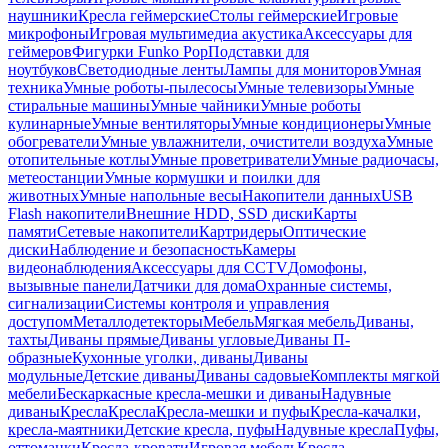
наушники
Кресла геймерские
Столы геймерские
Игровые
микрофоны
Игровая мультимедиа акустика
Аксессуары для
геймеров
Фигурки Funko Pop
Подставки для
ноутбуков
Светодиодные ленты
Лампы для мониторов
Умная
техника
Умные роботы-пылесосы
Умные телевизоры
Умные
стиральные машины
Умные чайники
Умные роботы
кулинарные
Умные вентиляторы
Умные кондиционеры
Умные
обогреватели
Умные увлажнители, очистители воздуха
Умные
отопительные котлы
Умные проветриватели
Умные радиочасы,
метеостанции
Умные кормушки и поилки для
животных
Умные напольные весы
Накопители данных
USB
Flash накопители
Внешние HDD, SSD диски
Карты
памяти
Сетевые накопители
Картридеры
Оптические
диски
Наблюдение и безопасность
Камеры
видеонаблюдения
Аксессуары для CCTV
Домофоны,
вызывные панели
Датчики для дома
Охранные системы,
сигнализации
Системы контроля и управления
доступом
Металлодетекторы
Мебель
Мягкая мебель
Диваны,
тахты
Диваны прямые
Диваны угловые
Диваны П-
образные
Кухонные уголки, диваны
Диваны
модульные
Детские диваны
Диваны садовые
Комплекты мягкой
мебели
Бескаркасные кресла-мешки и диваны
Надувные
диваны
Кресла
Кресла
Кресла-мешки и пуфы
Кресла-качалки,
кресла-маятники
Детские кресла, пуфы
Надувные кресла
Пуфы,
оттоманки
Кресла-кровати
Игровая мебель
Кресла