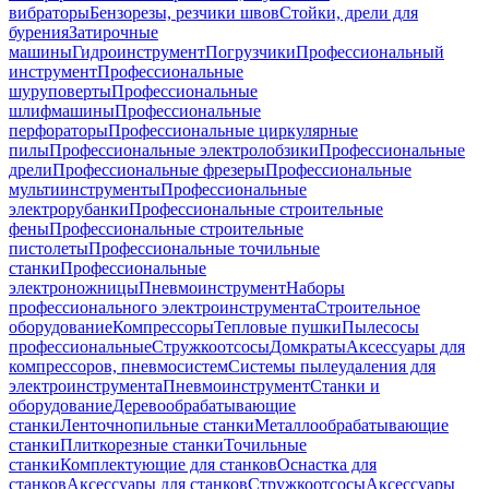
вибраторы
Бензорезы, резчики швов
Стойки, дрели для
бурения
Затирочные
машины
Гидроинструмент
Погрузчики
Профессиональный
инструмент
Профессиональные
шуруповерты
Профессиональные
шлифмашины
Профессиональные
перфораторы
Профессиональные циркулярные
пилы
Профессиональные электролобзики
Профессиональные
дрели
Профессиональные фрезеры
Профессиональные
мультиинструменты
Профессиональные
электрорубанки
Профессиональные строительные
фены
Профессиональные строительные
пистолеты
Профессиональные точильные
станки
Профессиональные
электроножницы
Пневмоинструмент
Наборы
профессионального электроинструмента
Строительное
оборудование
Компрессоры
Тепловые пушки
Пылесосы
профессиональные
Стружкоотсосы
Домкраты
Аксессуары для
компрессоров, пневмосистем
Системы пылеудаления для
электроинструмента
Пневмоинструмент
Станки и
оборудование
Деревообрабатывающие
станки
Ленточнопильные станки
Металлообрабатывающие
станки
Плиткорезные станки
Точильные
станки
Комплектующие для станков
Оснастка для
станков
Аксессуары для станков
Стружкоотсосы
Аксессуары