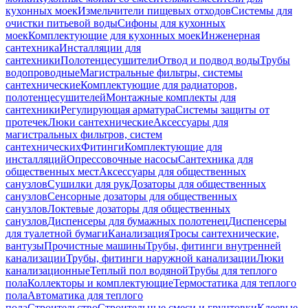
кухонных моек
Измельчители пищевых отходов
Системы для
очистки питьевой воды
Сифоны для кухонных
моек
Комплектующие для кухонных моек
Инженерная
сантехника
Инсталляции для
сантехники
Полотенцесушители
Отвод и подвод воды
Трубы
водопроводные
Магистральные фильтры, системы
сантехнические
Комплектующие для радиаторов,
полотенцесушителей
Монтажные комплекты для
сантехники
Регулирующая арматура
Системы защиты от
протечек
Люки сантехнические
Аксессуары для
магистральных фильтров, систем
сантехнических
Фитинги
Комплектующие для
инсталляций
Опрессовочные насосы
Сантехника для
общественных мест
Аксессуары для общественных
санузлов
Сушилки для рук
Дозаторы для общественных
санузлов
Сенсорные дозаторы для общественных
санузлов
Локтевые дозаторы для общественных
санузлов
Диспенсеры для бумажных полотенец
Диспенсеры
для туалетной бумаги
Канализация
Тросы сантехнические,
вантузы
Прочистные машины
Трубы, фитинги внутренней
канализации
Трубы, фитинги наружной канализации
Люки
канализационные
Теплый пол водяной
Трубы для теплого
пола
Коллекторы и комплектующие
Термостатика для теплого
пола
Автоматика для теплого
пола
Строительство
Строительные смеси и грунтовки
Клеевые