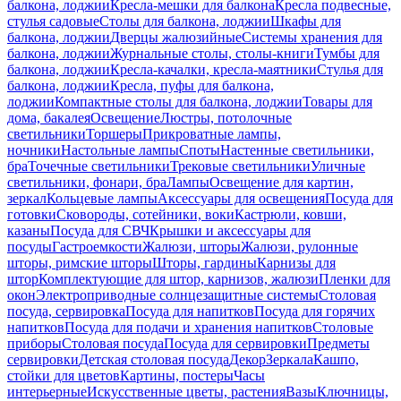
балкона, лоджии
Кресла-мешки для балкона
Кресла подвесные,
стулья садовые
Столы для балкона, лоджии
Шкафы для
балкона, лоджии
Дверцы жалюзийные
Системы хранения для
балкона, лоджии
Журнальные столы, столы-книги
Тумбы для
балкона, лоджии
Кресла-качалки, кресла-маятники
Стулья для
балкона, лоджии
Кресла, пуфы для балкона,
лоджии
Компактные столы для балкона, лоджии
Товары для
дома, бакалея
Освещение
Люстры, потолочные
светильники
Торшеры
Прикроватные лампы,
ночники
Настольные лампы
Споты
Настенные светильники,
бра
Точечные светильники
Трековые светильники
Уличные
светильники, фонари, бра
Лампы
Освещение для картин,
зеркал
Кольцевые лампы
Аксессуары для освещения
Посуда для
готовки
Сковороды, сотейники, воки
Кастрюли, ковши,
казаны
Посуда для СВЧ
Крышки и аксессуары для
посуды
Гастроемкости
Жалюзи, шторы
Жалюзи, рулонные
шторы, римские шторы
Шторы, гардины
Карнизы для
штор
Комплектующие для штор, карнизов, жалюзи
Пленки для
окон
Электроприводные солнцезащитные системы
Столовая
посуда, сервировка
Посуда для напитков
Посуда для горячих
напитков
Посуда для подачи и хранения напитков
Столовые
приборы
Столовая посуда
Посуда для сервировки
Предметы
сервировки
Детская столовая посуда
Декор
Зеркала
Кашпо,
стойки для цветов
Картины, постеры
Часы
интерьерные
Искусственные цветы, растения
Вазы
Ключницы,