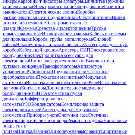
анкеры
Карабины
Фиксаторы арматуры
Шплинты
Пружины
универсальные
Электромонтажное оборудование
Розетки и
выключатели
Электрические звонки
Коробки
распределительные и подрозетники
Электропатроны
Вилки,
штепсели
Заземление
Электромонтажные
изделия
Клеммы
Средства диэлектрические
Трубки
термоусаживаемые
Изолирующие зажимы
Кабель и системы
для прокладки
Короба, трубы, металлорукав
Силовой
кабель
Наконечники, гильзы кабельные
Аксессуары для труб,
коробов
Кабельный крепеж
Арматура СИП
Электрощитовое
оборудование
Электрощиты
Аксессуары для
электрощита
Шины электротехнические
Выключатели
путевые, концевые
Трансформаторы
Аппаратура
управления
Рубильники
Предохранители
Частотные
преобразователи
Пускатели магнитные
Модульная
автоматика
Выключатели автоматические
Реле
Выключатели
нагрузки
Контакторы
Дополнительное модульное
оборудование
УЗИП
Автоматика пуска
двигателя
Дифференциальные
автоматы
УЗО
Конденсаторы
Комплексная защита
электродвигателей
Аксессуары для модульной
автоматики
Приборы учета
Счетчики газа
Счетчики
электроэнергии
Счетчики воды
Ремонт и отделка
Напольные
покрытия и
плитка
Плитка
Ламинат
Линолеум
Керамогранит
Спортивные