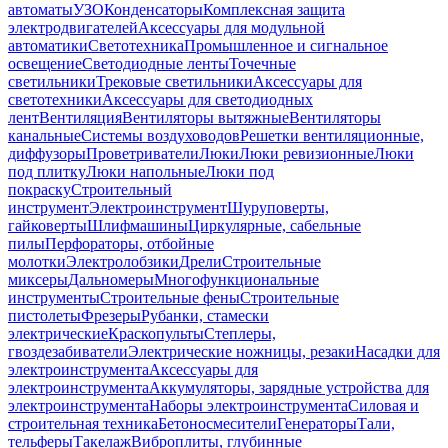
автоматы
УЗО
Конденсаторы
Комплексная защита
электродвигателей
Аксессуары для модульной
автоматики
Светотехника
Промышленное и сигнальное
освещение
Светодиодные ленты
Точечные
светильники
Трековые светильники
Аксессуары для
светотехники
Аксессуары для светодиодных
лент
Вентиляция
Вентиляторы вытяжные
Вентиляторы
канальные
Системы воздуховодов
Решетки вентиляционные,
диффузоры
Проветриватели
Люки
Люки ревизионные
Люки
под плитку
Люки напольные
Люки под
покраску
Строительный
инструмент
Электроинструмент
Шуруповерты,
гайковерты
Шлифмашины
Циркулярные, сабельные
пилы
Перфораторы, отбойные
молотки
Электролобзики
Дрели
Строительные
миксеры
Дальномеры
Многофункциональные
инструменты
Строительные фены
Строительные
пистолеты
Фрезеры
Рубанки, стамески
электрические
Краскопульты
Степлеры,
гвоздезабиватели
Электрические ножницы, резаки
Насадки для
электроинструмента
Аксессуары для
электроинструмента
Аккумуляторы, зарядные устройства для
электроинструмента
Наборы электроинструмента
Силовая и
строительная техника
Бетоносмесители
Генераторы
Тали,
тельферы
Такелаж
Виброплиты, глубинные