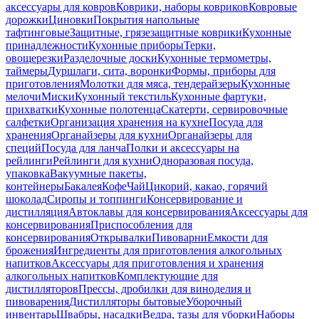
аксессуары для ковров
Коврики, наборы ковриков
Ковровые
дорожки
Циновки
Покрытия напольные
тафтинговые
Защитные, грязезащитные коврики
Кухонные
принадлежности
Кухонные приборы
Терки,
овощерезки
Разделочные доски
Кухонные термометры,
таймеры
Дуршлаги, сита, воронки
Формы, приборы для
приготовления
Молотки для мяса, тендерайзеры
Кухонные
мелочи
Миски
Кухонный текстиль
Кухонные фартуки,
прихватки
Кухонные полотенца
Скатерти, сервировочные
салфетки
Организация хранения на кухне
Посуда для
хранения
Органайзеры для кухни
Органайзеры для
специй
Посуда для ланча
Полки и аксессуары на
рейлинги
Рейлинги для кухни
Одноразовая посуда,
упаковка
Вакуумные пакеты,
контейнеры
Бакалея
Кофе
Чай
Цикорий, какао, горячий
шоколад
Сиропы и топпинги
Консервирование и
дистилляция
Автоклавы для консервирования
Аксессуары для
консервирования
Приспособления для
консервирования
Открывалки
Пивоварни
Емкости для
брожения
Ингредиенты для приготовления алкогольных
напитков
Аксессуары для приготовления и хранения
алкогольных напитков
Комплектующие для
дистилляторов
Прессы, дробилки для виноделия и
пивоварения
Дистилляторы бытовые
Уборочный
инвентарь
Швабры, насадки
Ведра, тазы для уборки
Наборы