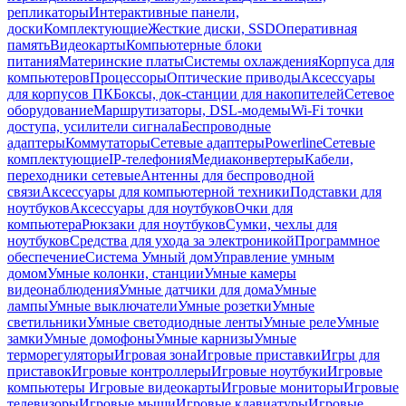
репликаторы
Интерактивные панели,
доски
Комплектующие
Жесткие диски, SSD
Оперативная
память
Видеокарты
Компьютерные блоки
питания
Материнские платы
Системы охлаждения
Корпуса для
компьютеров
Процессоры
Оптические приводы
Аксессуары
для корпусов ПК
Боксы, док-станции для накопителей
Сетевое
оборудование
Маршрутизаторы, DSL-модемы
Wi-Fi точки
доступа, усилители сигнала
Беспроводные
адаптеры
Коммутаторы
Сетевые адаптеры
Powerline
Сетевые
комплектующие
IP-телефония
Медиаконвертеры
Кабели,
переходники сетевые
Антенны для беспроводной
связи
Аксессуары для компьютерной техники
Подставки для
ноутбуков
Аксессуары для ноутбуков
Очки для
компьютера
Рюкзаки для ноутбуков
Сумки, чехлы для
ноутбуков
Средства для ухода за электроникой
Программное
обеспечение
Система Умный дом
Управление умным
домом
Умные колонки, станции
Умные камеры
видеонаблюдения
Умные датчики для дома
Умные
лампы
Умные выключатели
Умные розетки
Умные
светильники
Умные светодиодные ленты
Умные реле
Умные
замки
Умные домофоны
Умные карнизы
Умные
терморегуляторы
Игровая зона
Игровые приставки
Игры для
приставок
Игровые контроллеры
Игровые ноутбуки
Игровые
компьютеры
Игровые видеокарты
Игровые мониторы
Игровые
телевизоры
Игровые мыши
Игровые клавиатуры
Игровые