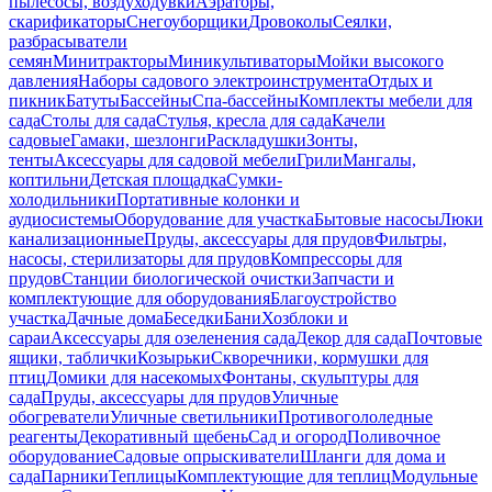
пылесосы, воздуходувки
Аэраторы,
скарификаторы
Снегоуборщики
Дровоколы
Сеялки,
разбрасыватели
семян
Минитракторы
Миникультиваторы
Мойки высокого
давления
Наборы садового электроинструмента
Отдых и
пикник
Батуты
Бассейны
Спа-бассейны
Комплекты мебели для
сада
Столы для сада
Стулья, кресла для сада
Качели
садовые
Гамаки, шезлонги
Раскладушки
Зонты,
тенты
Аксессуары для садовой мебели
Грили
Мангалы,
коптильни
Детская площадка
Сумки-
холодильники
Портативные колонки и
аудиосистемы
Оборудование для участка
Бытовые насосы
Люки
канализационные
Пруды, аксессуары для прудов
Фильтры,
насосы, стерилизаторы для прудов
Компрессоры для
прудов
Станции биологической очистки
Запчасти и
комплектующие для оборудования
Благоустройство
участка
Дачные дома
Беседки
Бани
Хозблоки и
сараи
Аксессуары для озеленения сада
Декор для сада
Почтовые
ящики, таблички
Козырьки
Скворечники, кормушки для
птиц
Домики для насекомых
Фонтаны, скульптуры для
сада
Пруды, аксессуары для прудов
Уличные
обогреватели
Уличные светильники
Противогололедные
реагенты
Декоративный щебень
Сад и огород
Поливочное
оборудование
Садовые опрыскиватели
Шланги для дома и
сада
Парники
Теплицы
Комплектующие для теплиц
Модульные