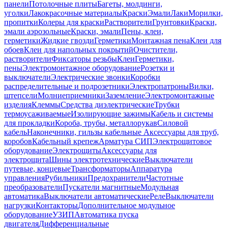
панели
Потолочные плиты
Багеты, молдинги,
уголки
Лакокрасочные материалы
Краски
Эмали
Лаки
Морилки,
пропитки
Колеры для краски
Растворители
Грунтовки
Краски,
эмали аэрозольные
Краски, эмали
Пены, клеи,
герметики
Жидкие гвозди
Герметики
Монтажная пена
Клеи для
обоев
Клеи для напольных покрытий
Очистители,
растворители
Фиксаторы резьбы
Клеи
Герметики,
пены
Электромонтажное оборудование
Розетки и
выключатели
Электрические звонки
Коробки
распределительные и подрозетники
Электропатроны
Вилки,
штепсели
Молниеприемники
Заземление
Электромонтажные
изделия
Клеммы
Средства диэлектрические
Трубки
термоусаживаемые
Изолирующие зажимы
Кабель и системы
для прокладки
Короба, трубы, металлорукав
Силовой
кабель
Наконечники, гильзы кабельные
Аксессуары для труб,
коробов
Кабельный крепеж
Арматура СИП
Электрощитовое
оборудование
Электрощиты
Аксессуары для
электрощита
Шины электротехнические
Выключатели
путевые, концевые
Трансформаторы
Аппаратура
управления
Рубильники
Предохранители
Частотные
преобразователи
Пускатели магнитные
Модульная
автоматика
Выключатели автоматические
Реле
Выключатели
нагрузки
Контакторы
Дополнительное модульное
оборудование
УЗИП
Автоматика пуска
двигателя
Дифференциальные