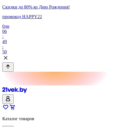
Скидки до 80% ко Дню Рождения!
промокод HAPPY22
0
дн
06
:
49
:
50
Каталог товаров