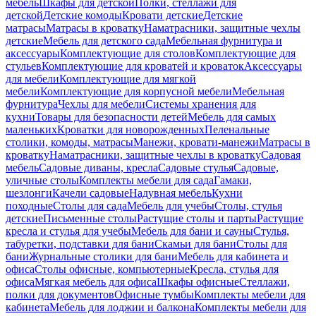
мебель
Шкафы для детской
Полки, стеллажи для
детской
Детские комоды
Кровати детские
Детские
матрасы
Матрасы в кроватку
Наматрасники, защитные чехлы
детские
Мебель для детского сада
Мебельная фурнитура и
аксессуары
Комплектующие для столов
Комплектующие для
стульев
Комплектующие для кроватей и кроваток
Аксессуары
для мебели
Комплектующие для мягкой
мебели
Комплектующие для корпусной мебели
Мебельная
фурнитура
Чехлы для мебели
Системы хранения для
кухни
Товары для безопасности детей
Мебель для самых
маленьких
Кроватки для новорожденных
Пеленальные
столики, комоды, матрасы
Манежи, кровати-манежи
Матрасы в
кроватку
Наматрасники, защитные чехлы в кроватку
Садовая
мебель
Садовые диваны, кресла
Садовые стулья
Садовые,
уличные столы
Комплекты мебели для сада
Гамаки,
шезлонги
Качели садовые
Надувная мебель
Кухни
походные
Столы для сада
Мебель для учебы
Столы, стулья
детские
Письменные столы
Растущие столы и парты
Растущие
кресла и стулья для учебы
Мебель для бани и сауны
Стулья,
табуретки, подставки для бани
Скамьи для бани
Столы для
бани
Журнальные столики для бани
Мебель для кабинета и
офиса
Столы офисные, компьютерные
Кресла, стулья для
офиса
Мягкая мебель для офиса
Шкафы офисные
Стеллажи,
полки для документов
Офисные тумбы
Комплекты мебели для
кабинета
Мебель для лоджии и балкона
Комплекты мебели для