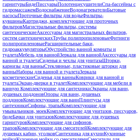
гарнитуры
Биде
Писсуары
Полотенцесушители
Спа-бассейны с
гидромассажем
Водоснабжение
Водонагреватели
Бытовые
насосы
Проточные фильтры для воды
Фильтры-
кувшины
Картриджи, комплектующие для проточных
фильтров
Магистральные фильтры, системы
сантехнические
Аксессуары для магистральных фильтров,
систем сантехнических
Трубы полипропиленовые
Фитинги
полипропиленовые
Расширительные баки,
гидроаккумуляторы
Обустройство ванной комнаты и
туалета
Мебель для ванной
Зеркала для ванной
Аксессуары для
ванной и туалета
Сиденья и чехлы для унитаза
Шторки,
карнизы для ванны
Стеклянные, пластиковые шторки для
ванны
Наборы для ванной и туалета
Зеркала
косметические
Сиденья для ванны
Коврики для ванной и
туалета
Экран-дверки в туалет
Комплектующие для мебели в
ванную
Комплектующие для сантехники
Экраны для ванн,
душевых поддонов
Опоры для ванн, душевых
поддонов
Комплектующие для ванн
Плинтусы для
сантехники
Сифоны, трапы
Комплектующие для
умывальников, моек
Комплектующие для унитазов, писсуаров,
биде
Бачки для унитазов
Комплектующие для душевых
гарнитуров
Комплектующие для сифонов,
трапов
Комплектующие для смесителей
Комплектующие для
душевых кабин, уголков
Сантехника для кухни
Кухонные
мойки
Кухонные мойки со смесителями
Смесители для