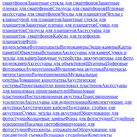
смартфонов
Защитные стекла для смартфонов
Защитные
пленки для смартфонов
Стилусы для смартфонов
Игровые
аксессуары для смартфонов
Чехлы для планшетов
Чехлы с
клавиатурой для планшетов
Защитные стекла для
планшетов
Защитные пленки для планшетов
Сумки для
планшетов
Стилусы для планшетов
Аксессуары для
планшетов, смартфонов
Кабели для телефонов,
планшетов
Фото,
видеосъемка
Фотоаппараты
Видеокамеры
Экшн-камеры
Карты
памяти
Объективы
Вспышки
Аксессуары для камер
Сумки и
чехлы для камер
Зарядные устройства, аккумуляторы для фото,
видеокамер
Аксессуары для объективов
Штативы
Цифровые
фоторамки
Аудиотехника
Мультимедиа акустика
Радиочасы,
метеостанции
Радиоприемники
Музыкальные
центры
Домашние кинотеатры
Акустические
системы
Проигрыватели виниловых пластинок
Аксессуары
для виниловых проигрывателей
Виниловые
пластинки
Инсталляционная акустика
Трансляционные
усилители
Аксессуары для аудиотехники
Комплектующие для
акустики
Акустические кабели
Подставки, стойки для
акустики
Сумки, чехлы для акустики
Оборудование для
фотостудии
Кольцевые лампы
Фоны для фотостудии
Студийное
освещение
Насадки светоформирующие для
фотостудии
Фотозонты, отражатели
Оборудование для
предметной съемки
Вспышки студийные
Комплекты