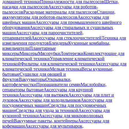
домашней техники
Принадлежности для пылесосов
Щетки,
насадки для пылесосов
Аксессуары для роботов-
пылесосов
Расходные материалы для пылесосов
Станции,
аккумуляторы для роботов-пылесосов
Аксессуары для
швейных машин
Аксессуары для промышленного швейного
оборудования
Аксессуары для стиральных и сушильных
машин
Аксессуары для пароочистителей,
отпаривателей
Аксессуары для стеклоочистителей
Техника для
измельчения продуктов
Блендеры
Кухонные комбайны,
измельчители
Планетарные
миксеры
Миксеры
Мясорубки
Ломтерезки
Комплектующие для
климатической техники
Управление климатической
техникой
Фильтры для климатической техники
Аксессуары для
климатической техники
Мелкая техника
Весы кухонные,
бытовые
Сушилки для овощей и
фруктов
Вакууматоры
Открывалки,
картофелечистки
Проращиватели семян
Маслобойки,
сепараторы бытовые
Аксессуары для крупной
техники
Аксессуары для вытяжек
Аксессуары для плит и
духовок
Аксессуары для холодильников
Аксессуары для
посудомоечных машин
Средства для посудомоечных
машин
Средства для ухода за техникой
Аксессуары для
кухонной техники
Аксессуары для микроволновых
печей
Вакуумные пакеты, контейнеры
Аксессуары для
кофемашин
Аксессуары для мультиварок,