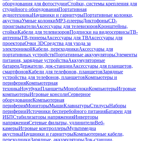
оборудования для фотостудии
Стойки, системы крепления для
студийного оборудования
Портативная
аудиотехника
Наушники и гарнитуры
Портативные колонки,
акустика
Умные колонки
MP3-плееры
Диктофоны
CD-
проигрыватели
Аксессуары для телевизоров
Кронштейны,
стойки
Кабели для телевизоров
Подписки на видеосервисы
ТВ-
антенны
ТВ-тюнеры
Аксессуары для ТВ
Аксессуары для
проектора
Очки 3D
Средства для ухода за
электроникой
Кабели, переходники
Аксессуары для
портативных устройств
Портативные аккумуляторы
Элементы
питания, зарядные устройства
Аккумуляторные
батареи
Держатели, док-станции
Аксессуары для планшетов,
смартфонов
Кабели для телефонов, планшетов
Зарядные
устройства для телефонов, планшетов
Компьютеры и
периферия
Компьютерная
техника
Ноутбуки
Планшеты
Моноблоки
Компьютеры
Игровые
компьютеры
Игровые консоли
Серверное
оборудование
Компьютерная
периферия
Мониторы
Мыши
Клавиатуры
Стилусы
Наборы
периферии
Источники бесперебойного питания
Батареи для
ИБП
Стабилизаторы напряжения
Инверторы
напряжения
Сетевые фильтры, удлинители
Веб-
камеры
Игровые контроллеры
Мультимедиа
акустика
Наушники и гарнитуры
Компьютерные кабели,
переходники
Зарядные, аккумуляторы
Док-станции,