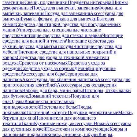
газетницы
Свечи, подсвечники
Предметы интерьера
Ширмы
декоративные
Посуда для выпечки, запекания
Формы для
выпечки, запекания
Посуда для запекания
Аксессуары для
выпечки
Бумага, фольга, рукава для выпечки
Бытовая
химия
Средства для стирки
Средства для посудомоечных
машин
Универсальные, специальные чистящие
средства
Чистящие средства для стекол и зеркал
Чистящие
средства для ванной и туалета
Чистящие средства для
кухни
Средства для мытья посуды
Чистящие средства для
мебели
Чистящие средства для напольных покрытий и
ковров
Средства для ухода за техникой
Освежители
воздуха
Средства от насекомых
Средства ухода за
одеждой
Средства ухода за обувью
Дезинфицирующие
средства
Аксессуары для бара
Сервировка для
напитков
Аксессуары для хранения напитков
Аксессуары для
приготовления коктейлей
Аксессуары для охлаждения
напитков
Наборы для бара, мини-бары
Штопоры, открывалки
для бутылок
Домашний текстиль
Подушки для
сна
Одеяла
Комплекты постельных
принадлежностей
Постельное белье
Пледы,
покрывала
Полотенца
Скатерти
Подушки декоративные
Маски,
беруши для сна
Наполнители для домашнего
текстиля
Ткани
Кухонные ножи, аксессуары
Ножи
Аксессуары
для кухонных ножей
Ножеточки и комплектующие
Ковры и
напольные покрытия
Ковры, циновки, шкуры
Ковры,