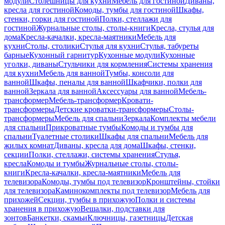
модули
Столешницы для кухни
Мебель для гостиной
Диваны,
кресла для гостиной
Комоды, тумбы для гостиной
Шкафы,
стенки, горки для гостиной
Полки, стеллажи для
гостиной
Журнальные столы, столы-книги
Кресла, стулья для
дома
Кресла-качалки, кресла-маятники
Мебель для
кухни
Столы, столики
Стулья для кухни
Стулья, табуреты
барные
Кухонный гарнитур
Кухонные модули
Кухонные
уголки, диваны
Стульчики для кормления
Системы хранения
для кухни
Мебель для ванной
Тумбы, консоли для
ванной
Шкафы, пеналы для ванной
Шкафчики, полки для
ванной
Зеркала для ванной
Аксессуары для ванной
Мебель-
трансформер
Мебель-трансформер
Кровати-
трансформеры
Детские кроватки-трансформеры
Столы-
трансформеры
Мебель для спальни
Зеркала
Комплекты мебели
для спальни
Прикроватные тумбы
Комоды и тумбы для
спальни
Туалетные столики
Шкафы для спальни
Мебель для
жилых комнат
Диваны, кресла для дома
Шкафы, стенки,
секции
Полки, стеллажи, системы хранения
Стулья,
кресла
Комоды и тумбы
Журнальные столы, столы-
книги
Кресла-качалки, кресла-маятники
Мебель для
телевизора
Комоды, тумбы под телевизор
Кронштейны, стойки
для телевизора
Каминокомплекты под телевизор
Мебель для
прихожей
Секции, тумбы в прихожую
Полки и системы
хранения в прихожую
Вешалки, подставки для
зонтов
Банкетки, скамьи
Ключницы, газетницы
Детская