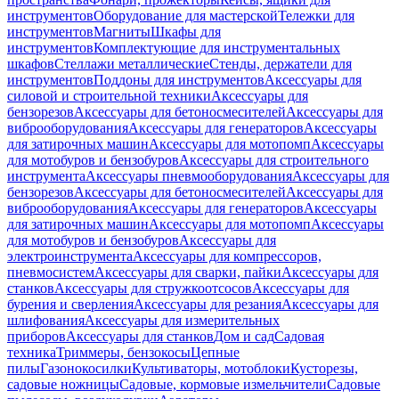
инструментов
Оборудование для мастерской
Тележки для
инструментов
Магниты
Шкафы для
инструментов
Комплектующие для инструментальных
шкафов
Стеллажи металлические
Стенды, держатели для
инструментов
Поддоны для инструментов
Аксессуары для
силовой и строительной техники
Аксессуары для
бензорезов
Аксессуары для бетоносмесителей
Аксессуары для
виброоборудования
Аксессуары для генераторов
Аксессуары
для затирочных машин
Аксессуары для мотопомп
Аксессуары
для мотобуров и бензобуров
Аксессуары для строительного
инструмента
Аксессуары пневмооборудования
Аксессуары для
бензорезов
Аксессуары для бетоносмесителей
Аксессуары для
виброоборудования
Аксессуары для генераторов
Аксессуары
для затирочных машин
Аксессуары для мотопомп
Аксессуары
для мотобуров и бензобуров
Аксессуары для
электроинструмента
Аксессуары для компрессоров,
пневмосистем
Аксессуары для сварки, пайки
Аксессуары для
станков
Аксессуары для стружкоотсосов
Аксессуары для
бурения и сверления
Аксессуары для резания
Аксессуары для
шлифования
Аксессуары для измерительных
приборов
Аксессуары для станков
Дом и сад
Садовая
техника
Триммеры, бензокосы
Цепные
пилы
Газонокосилки
Культиваторы, мотоблоки
Кусторезы,
садовые ножницы
Садовые, кормовые измельчители
Садовые