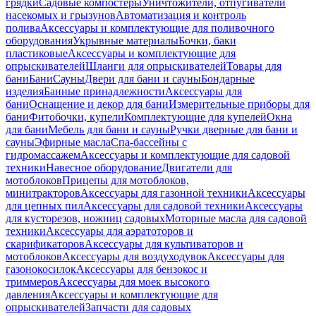
грядки
Садовые компостеры
Уничтожители, отпугиватели
насекомых и грызунов
Автоматизация и контроль
полива
Аксессуары и комплектующие для поливочного
оборудования
Укрывные материалы
Бочки, баки
пластиковые
Аксессуары и комплектующие для
опрыскивателей
Шланги для опрыскивателей
Товары для
бани
Бани
Сауны
Двери для бани и сауны
Бондарные
изделия
Банные принадлежности
Аксессуары для
бани
Оснащение и декор для бани
Измерительные приборы для
бани
Фитобочки, купели
Комплектующие для купелей
Окна
для бани
Мебель для бани и сауны
Ручки дверные для бани и
сауны
Эфирные масла
Спа-бассейны с
гидромассажем
Аксессуары и комплектующие для садовой
техники
Навесное оборудование
Двигатели для
мотоблоков
Прицепы для мотоблоков,
минитракторов
Аксессуары для газонной техники
Аксессуары
для цепных пил
Аксессуары для садовой техники
Аксессуары
для кусторезов, ножниц садовых
Моторные масла для садовой
техники
Аксессуары для аэратоторов и
скарификаторов
Аксессуары для культиваторов и
мотоблоков
Аксессуары для воздуходувок
Аксессуары для
газонокосилок
Аксессуары для бензокос и
триммеров
Аксессуары для моек высокого
давления
Аксессуары и комплектующие для
опрыскивателей
Запчасти для садовых