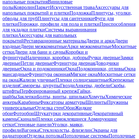
напольные покрытия
Виниловые
полы
Ковролин
Паркет
Искусственная трава
Аксессуары для
напольных покрытий и плитки
Подложка
Плинтусы, уголки,
обводы для труб
Плинтусы для сантехники
Фуги для
плитки
Порожки, профили для пола и плитки
Приспособления
для укладки плитки
Системы выравнивания
плитки
Аксессуары для напольных
покрытий
Реставрационные материалы
Двери и арки
Двери
входные
Двери межкомнатные
Арки межкомнатные
Москитные
сетки
Двери для бани и сауны
Коробки и
фурнитура
Наличники, коробки, доборы
Ручки дверные
Замки
дверные
Петли дверные
Фурнитура дверная
Доводчики
дверные
Окна и подоконники
Окна
Подоконники, отливы
Окна
мансардные
Фурнитура оконная
Мягкие окна
Москитные сетки
на окна
Жалюзи уличные
Пленки солнцезащитные
Крепежные
изделия
Саморезы, шурупы
Гвозди
Анкеры, дюбели
Скобы,
штифты
Перфорированный крепеж
Гайки,
шайбы
Заклепки
Болты, винты, шпильки
Хомуты
Химические
анкеры
Карабины
Фиксаторы арматуры
Шплинты
Пружины
универсальные
Отделка стен
Обои
Жидкие
обои
Фотообои
Штукатурки декоративные
Декоративный
камень
Скинали
Пленки самоклеящиеся
Армирующие
сетки
Стеновые панели
Уголки, маяки,
профили
Вагонка
Стеклохолсты, флизелин
Экраны для
радиаторов
Отделка потолка
Потолочные системы
Потолочные