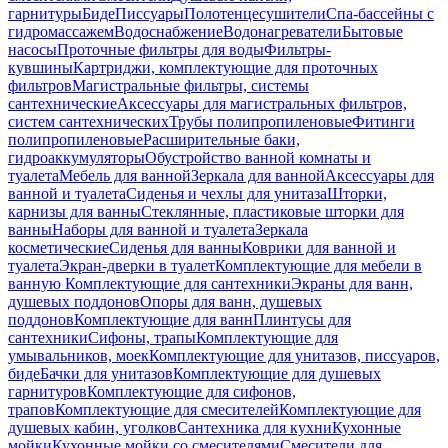
гарнитуры
Биде
Писсуары
Полотенцесушители
Спа-бассейны с
гидромассажем
Водоснабжение
Водонагреватели
Бытовые
насосы
Проточные фильтры для воды
Фильтры-
кувшины
Картриджи, комплектующие для проточных
фильтров
Магистральные фильтры, системы
сантехнические
Аксессуары для магистральных фильтров,
систем сантехнических
Трубы полипропиленовые
Фитинги
полипропиленовые
Расширительные баки,
гидроаккумуляторы
Обустройство ванной комнаты и
туалета
Мебель для ванной
Зеркала для ванной
Аксессуары для
ванной и туалета
Сиденья и чехлы для унитаза
Шторки,
карнизы для ванны
Стеклянные, пластиковые шторки для
ванны
Наборы для ванной и туалета
Зеркала
косметические
Сиденья для ванны
Коврики для ванной и
туалета
Экран-дверки в туалет
Комплектующие для мебели в
ванную
Комплектующие для сантехники
Экраны для ванн,
душевых поддонов
Опоры для ванн, душевых
поддонов
Комплектующие для ванн
Плинтусы для
сантехники
Сифоны, трапы
Комплектующие для
умывальников, моек
Комплектующие для унитазов, писсуаров,
биде
Бачки для унитазов
Комплектующие для душевых
гарнитуров
Комплектующие для сифонов,
трапов
Комплектующие для смесителей
Комплектующие для
душевых кабин, уголков
Сантехника для кухни
Кухонные
мойки
Кухонные мойки со смесителями
Смесители для