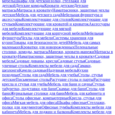
мебель
Шкафы для детской
Полки, стеллажи для
детской
Детские комоды
Кровати детские
Детские
матрасы
Матрасы в кроватку
Наматрасники, защитные чехлы
детские
Мебель для детского сада
Мебельная фурнитура и
аксессуары
Комплектующие для столов
Комплектующие для
стульев
Комплектующие для кроватей и кроваток
Аксессуары
для мебели
Комплектующие для мягкой
мебели
Комплектующие для корпусной мебели
Мебельная
фурнитура
Чехлы для мебели
Системы хранения для
кухни
Товары для безопасности детей
Мебель для самых
маленьких
Кроватки для новорожденных
Пеленальные
столики, комоды, матрасы
Манежи, кровати-манежи
Матрасы в
кроватку
Наматрасники, защитные чехлы в кроватку
Садовая
мебель
Садовые диваны, кресла
Садовые стулья
Садовые,
уличные столы
Комплекты мебели для сада
Гамаки,
шезлонги
Качели садовые
Надувная мебель
Кухни
походные
Столы для сада
Мебель для учебы
Столы, стулья
детские
Письменные столы
Растущие столы и парты
Растущие
кресла и стулья для учебы
Мебель для бани и сауны
Стулья,
табуретки, подставки для бани
Скамьи для бани
Столы для
бани
Журнальные столики для бани
Мебель для кабинета и
офиса
Столы офисные, компьютерные
Кресла, стулья для
офиса
Мягкая мебель для офиса
Шкафы офисные
Стеллажи,
полки для документов
Офисные тумбы
Комплекты мебели для
кабинета
Мебель для лоджии и балкона
Комплекты мебели для