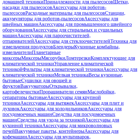
домашней техники
Принадлежности для пылесосов
Щетки,
насадки для пылесосов
Аксессуары для роботов-
пылесосов
Расходные материалы для пылесосов
Станции,
аккумуляторы для роботов-пылесосов
Аксессуары для
швейных машин
Аксессуары для промышленного швейного
оборудования
Аксессуары для стиральных и сушильных
машин
Аксессуары для пароочистителей,
отпаривателей
Аксессуары для стеклоочистителей
Техника для
измельчения продуктов
Блендеры
Кухонные комбайны,
измельчители
Планетарные
миксеры
Миксеры
Мясорубки
Ломтерезки
Комплектующие для
климатической техники
Управление климатической
техникой
Фильтры для климатической техники
Аксессуары для
климатической техники
Мелкая техника
Весы кухонные,
бытовые
Сушилки для овощей и
фруктов
Вакууматоры
Открывалки,
картофелечистки
Проращиватели семян
Маслобойки,
сепараторы бытовые
Аксессуары для крупной
техники
Аксессуары для вытяжек
Аксессуары для плит и
духовок
Аксессуары для холодильников
Аксессуары для
посудомоечных машин
Средства для посудомоечных
машин
Средства для ухода за техникой
Аксессуары для
кухонной техники
Аксессуары для микроволновых
печей
Вакуумные пакеты, контейнеры
Аксессуары для
кофемашин
Аксессуары для мультиварок,