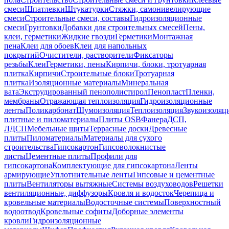
смеси
Шпатлевки
Штукатурки
Стяжки, самонивелирующие
смеси
Строительные смеси, составы
Гидроизоляционные
смеси
Грунтовки
Добавки для строительных смесей
Пены,
клеи, герметики
Жидкие гвозди
Герметики
Монтажная
пена
Клеи для обоев
Клеи для напольных
покрытий
Очистители, растворители
Фиксаторы
резьбы
Клеи
Герметики, пены
Кирпичи, блоки, тротуарная
плитка
Кирпичи
Строительные блоки
Тротуарная
плитка
Изоляционные материалы
Минеральная
вата
Экструдированный пенополистирол
Пенопласт
Пленки,
мембраны
Отражающая теплоизоляция
Гидроизоляционные
ленты
Поликарбонат
Шумоизоляция
Теплоизоляция
Звукоизоляц
плитные и пиломатериалы
Плиты OSB
Фанера
ДСП,
ЛДСП
Мебельные щиты
Террасные доски
Древесные
плиты
Пиломатериалы
Материалы для сухого
строительства
Гипсокартон
Гипсоволокнистые
листы
Цементные плиты
Профили для
гипсокартона
Комплектующие для гипсокартона
Ленты
армирующие
Уплотнительные ленты
Гипсовые и цементные
плиты
Вентиляторы вытяжные
Системы воздуховодов
Решетки
вентиляционные, диффузоры
Кровля и водосток
Черепица и
кровельные материалы
Водосточные системы
Поверхностный
водоотвод
Кровельные софиты
Доборные элементы
кровли
Гидроизоляционные