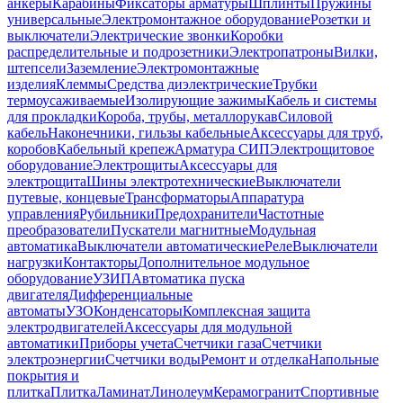
анкеры
Карабины
Фиксаторы арматуры
Шплинты
Пружины
универсальные
Электромонтажное оборудование
Розетки и
выключатели
Электрические звонки
Коробки
распределительные и подрозетники
Электропатроны
Вилки,
штепсели
Заземление
Электромонтажные
изделия
Клеммы
Средства диэлектрические
Трубки
термоусаживаемые
Изолирующие зажимы
Кабель и системы
для прокладки
Короба, трубы, металлорукав
Силовой
кабель
Наконечники, гильзы кабельные
Аксессуары для труб,
коробов
Кабельный крепеж
Арматура СИП
Электрощитовое
оборудование
Электрощиты
Аксессуары для
электрощита
Шины электротехнические
Выключатели
путевые, концевые
Трансформаторы
Аппаратура
управления
Рубильники
Предохранители
Частотные
преобразователи
Пускатели магнитные
Модульная
автоматика
Выключатели автоматические
Реле
Выключатели
нагрузки
Контакторы
Дополнительное модульное
оборудование
УЗИП
Автоматика пуска
двигателя
Дифференциальные
автоматы
УЗО
Конденсаторы
Комплексная защита
электродвигателей
Аксессуары для модульной
автоматики
Приборы учета
Счетчики газа
Счетчики
электроэнергии
Счетчики воды
Ремонт и отделка
Напольные
покрытия и
плитка
Плитка
Ламинат
Линолеум
Керамогранит
Спортивные