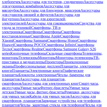
хлебопечек
Аксессуары для тостеров, сэндвичниц
Аксессуары
для кухонных комбайнов
Аксессуары для
мясорубок
Аксессуары для блендеров, миксеров
Аксессуары
для сушилок овощей и фруктов
Аксессуары для
йогуртниц
Аксессуары для аэрогрилей,
электрогрилей
Аксессуары для соковыжималок
Средства для
ухода за техникой
Смартфоны, ТВ и
электроника
Смартфоны
Смартфоны
Смартфоны
восстановленные
Смартфоны Apple
Смартфоны
Xiaomi
Смартфоны Samsung
Смартфоны Honor
Смартфоны
Huawei
Смартфоны POCO
Смартфоны Infinix
Смартфоны
Tecno
Смартфоны Realme
Смартфоны Samsung Galaxy S26
series
Кнопочные телефоны
Складные смартфоны
Телевизоры,
мониторы
Телевизоры
Мониторы
Мониторы-телевизоры
ТВ-
приставки и медиаплееры
Проекторы
Проекционные
экраны
Профессиональные дисплеи
Планшеты, электронные
книги
Планшеты
Электронные книги
Графические
планшеты
Блокноты электронные
Чехлы, бамперы для
планшетов
Аксессуары для планшетов,
смартфонов
Аксессуары для электронных книг
Смарт-часы,
аксессуары
Умные часы
Фитнес-браслеты
Умные часы
детские
Умные часы, фитнес-браслеты
Ремешки, аксессуары
для умных часов
Кабели для умных часов
Аксессуары для
смартфонов, планшетов
Зарядные устройства для телефонов,
планшетов
Чехлы, защитные стекла для телефонов
Чехлы для