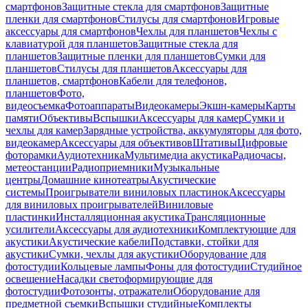
смартфонов
Защитные стекла для смартфонов
Защитные
пленки для смартфонов
Стилусы для смартфонов
Игровые
аксессуары для смартфонов
Чехлы для планшетов
Чехлы с
клавиатурой для планшетов
Защитные стекла для
планшетов
Защитные пленки для планшетов
Сумки для
планшетов
Стилусы для планшетов
Аксессуары для
планшетов, смартфонов
Кабели для телефонов,
планшетов
Фото,
видеосъемка
Фотоаппараты
Видеокамеры
Экшн-камеры
Карты
памяти
Объективы
Вспышки
Аксессуары для камер
Сумки и
чехлы для камер
Зарядные устройства, аккумуляторы для фото,
видеокамер
Аксессуары для объективов
Штативы
Цифровые
фоторамки
Аудиотехника
Мультимедиа акустика
Радиочасы,
метеостанции
Радиоприемники
Музыкальные
центры
Домашние кинотеатры
Акустические
системы
Проигрыватели виниловых пластинок
Аксессуары
для виниловых проигрывателей
Виниловые
пластинки
Инсталляционная акустика
Трансляционные
усилители
Аксессуары для аудиотехники
Комплектующие для
акустики
Акустические кабели
Подставки, стойки для
акустики
Сумки, чехлы для акустики
Оборудование для
фотостудии
Кольцевые лампы
Фоны для фотостудии
Студийное
освещение
Насадки светоформирующие для
фотостудии
Фотозонты, отражатели
Оборудование для
предметной съемки
Вспышки студийные
Комплекты