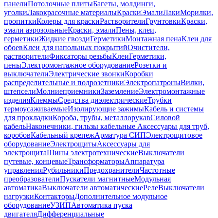
панели
Потолочные плиты
Багеты, молдинги,
уголки
Лакокрасочные материалы
Краски
Эмали
Лаки
Морилки,
пропитки
Колеры для краски
Растворители
Грунтовки
Краски,
эмали аэрозольные
Краски, эмали
Пены, клеи,
герметики
Жидкие гвозди
Герметики
Монтажная пена
Клеи для
обоев
Клеи для напольных покрытий
Очистители,
растворители
Фиксаторы резьбы
Клеи
Герметики,
пены
Электромонтажное оборудование
Розетки и
выключатели
Электрические звонки
Коробки
распределительные и подрозетники
Электропатроны
Вилки,
штепсели
Молниеприемники
Заземление
Электромонтажные
изделия
Клеммы
Средства диэлектрические
Трубки
термоусаживаемые
Изолирующие зажимы
Кабель и системы
для прокладки
Короба, трубы, металлорукав
Силовой
кабель
Наконечники, гильзы кабельные
Аксессуары для труб,
коробов
Кабельный крепеж
Арматура СИП
Электрощитовое
оборудование
Электрощиты
Аксессуары для
электрощита
Шины электротехнические
Выключатели
путевые, концевые
Трансформаторы
Аппаратура
управления
Рубильники
Предохранители
Частотные
преобразователи
Пускатели магнитные
Модульная
автоматика
Выключатели автоматические
Реле
Выключатели
нагрузки
Контакторы
Дополнительное модульное
оборудование
УЗИП
Автоматика пуска
двигателя
Дифференциальные