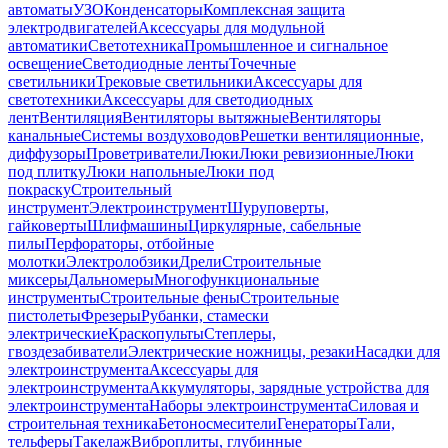
автоматы
УЗО
Конденсаторы
Комплексная защита
электродвигателей
Аксессуары для модульной
автоматики
Светотехника
Промышленное и сигнальное
освещение
Светодиодные ленты
Точечные
светильники
Трековые светильники
Аксессуары для
светотехники
Аксессуары для светодиодных
лент
Вентиляция
Вентиляторы вытяжные
Вентиляторы
канальные
Системы воздуховодов
Решетки вентиляционные,
диффузоры
Проветриватели
Люки
Люки ревизионные
Люки
под плитку
Люки напольные
Люки под
покраску
Строительный
инструмент
Электроинструмент
Шуруповерты,
гайковерты
Шлифмашины
Циркулярные, сабельные
пилы
Перфораторы, отбойные
молотки
Электролобзики
Дрели
Строительные
миксеры
Дальномеры
Многофункциональные
инструменты
Строительные фены
Строительные
пистолеты
Фрезеры
Рубанки, стамески
электрические
Краскопульты
Степлеры,
гвоздезабиватели
Электрические ножницы, резаки
Насадки для
электроинструмента
Аксессуары для
электроинструмента
Аккумуляторы, зарядные устройства для
электроинструмента
Наборы электроинструмента
Силовая и
строительная техника
Бетоносмесители
Генераторы
Тали,
тельферы
Такелаж
Виброплиты, глубинные