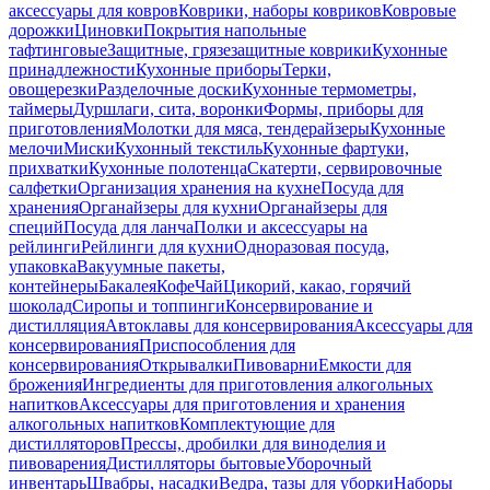
аксессуары для ковров
Коврики, наборы ковриков
Ковровые
дорожки
Циновки
Покрытия напольные
тафтинговые
Защитные, грязезащитные коврики
Кухонные
принадлежности
Кухонные приборы
Терки,
овощерезки
Разделочные доски
Кухонные термометры,
таймеры
Дуршлаги, сита, воронки
Формы, приборы для
приготовления
Молотки для мяса, тендерайзеры
Кухонные
мелочи
Миски
Кухонный текстиль
Кухонные фартуки,
прихватки
Кухонные полотенца
Скатерти, сервировочные
салфетки
Организация хранения на кухне
Посуда для
хранения
Органайзеры для кухни
Органайзеры для
специй
Посуда для ланча
Полки и аксессуары на
рейлинги
Рейлинги для кухни
Одноразовая посуда,
упаковка
Вакуумные пакеты,
контейнеры
Бакалея
Кофе
Чай
Цикорий, какао, горячий
шоколад
Сиропы и топпинги
Консервирование и
дистилляция
Автоклавы для консервирования
Аксессуары для
консервирования
Приспособления для
консервирования
Открывалки
Пивоварни
Емкости для
брожения
Ингредиенты для приготовления алкогольных
напитков
Аксессуары для приготовления и хранения
алкогольных напитков
Комплектующие для
дистилляторов
Прессы, дробилки для виноделия и
пивоварения
Дистилляторы бытовые
Уборочный
инвентарь
Швабры, насадки
Ведра, тазы для уборки
Наборы