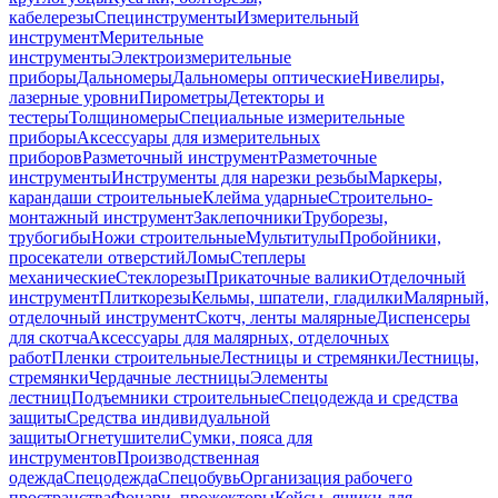
кабелерезы
Специнструменты
Измерительный
инструмент
Мерительные
инструменты
Электроизмерительные
приборы
Дальномеры
Дальномеры оптические
Нивелиры,
лазерные уровни
Пирометры
Детекторы и
тестеры
Толщиномеры
Специальные измерительные
приборы
Аксессуары для измерительных
приборов
Разметочный инструмент
Разметочные
инструменты
Инструменты для нарезки резьбы
Маркеры,
карандаши строительные
Клейма ударные
Строительно-
монтажный инструмент
Заклепочники
Труборезы,
трубогибы
Ножи строительные
Мультитулы
Пробойники,
просекатели отверстий
Ломы
Степлеры
механические
Стеклорезы
Прикаточные валики
Отделочный
инструмент
Плиткорезы
Кельмы, шпатели, гладилки
Малярный,
отделочный инструмент
Скотч, ленты малярные
Диспенсеры
для скотча
Аксессуары для малярных, отделочных
работ
Пленки строительные
Лестницы и стремянки
Лестницы,
стремянки
Чердачные лестницы
Элементы
лестниц
Подъемники строительные
Спецодежда и средства
защиты
Средства индивидуальной
защиты
Огнетушители
Сумки, пояса для
инструментов
Производственная
одежда
Спецодежда
Спецобувь
Организация рабочего
пространства
Фонари, прожекторы
Кейсы, ящики для