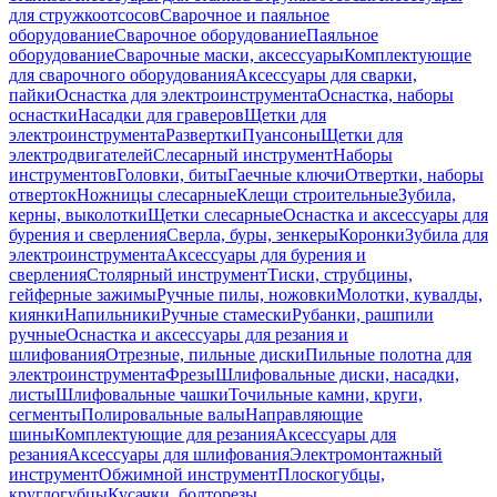
для стружкоотсосов
Сварочное и паяльное
оборудование
Сварочное оборудование
Паяльное
оборудование
Сварочные маски, аксессуары
Комплектующие
для сварочного оборудования
Аксессуары для сварки,
пайки
Оснастка для электроинструмента
Оснастка, наборы
оснастки
Насадки для граверов
Щетки для
электроинструмента
Развертки
Пуансоны
Щетки для
электродвигателей
Слесарный инструмент
Наборы
инструментов
Головки, биты
Гаечные ключи
Отвертки, наборы
отверток
Ножницы слесарные
Клещи строительные
Зубила,
керны, выколотки
Щетки слесарные
Оснастка и аксессуары для
бурения и сверления
Сверла, буры, зенкеры
Коронки
Зубила для
электроинструмента
Аксессуары для бурения и
сверления
Столярный инструмент
Тиски, струбцины,
гейферные зажимы
Ручные пилы, ножовки
Молотки, кувалды,
киянки
Напильники
Ручные стамески
Рубанки, рашпили
ручные
Оснастка и аксессуары для резания и
шлифования
Отрезные, пильные диски
Пильные полотна для
электроинструмента
Фрезы
Шлифовальные диски, насадки,
листы
Шлифовальные чашки
Точильные камни, круги,
сегменты
Полировальные валы
Направляющие
шины
Комплектующие для резания
Аксессуары для
резания
Аксессуары для шлифования
Электромонтажный
инструмент
Обжимной инструмент
Плоскогубцы,
круглогубцы
Кусачки, болторезы,