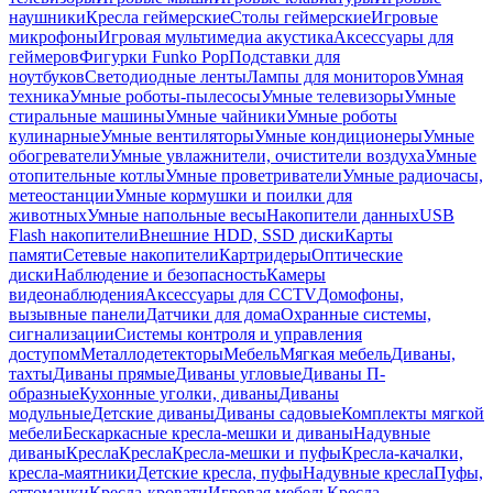
наушники
Кресла геймерские
Столы геймерские
Игровые
микрофоны
Игровая мультимедиа акустика
Аксессуары для
геймеров
Фигурки Funko Pop
Подставки для
ноутбуков
Светодиодные ленты
Лампы для мониторов
Умная
техника
Умные роботы-пылесосы
Умные телевизоры
Умные
стиральные машины
Умные чайники
Умные роботы
кулинарные
Умные вентиляторы
Умные кондиционеры
Умные
обогреватели
Умные увлажнители, очистители воздуха
Умные
отопительные котлы
Умные проветриватели
Умные радиочасы,
метеостанции
Умные кормушки и поилки для
животных
Умные напольные весы
Накопители данных
USB
Flash накопители
Внешние HDD, SSD диски
Карты
памяти
Сетевые накопители
Картридеры
Оптические
диски
Наблюдение и безопасность
Камеры
видеонаблюдения
Аксессуары для CCTV
Домофоны,
вызывные панели
Датчики для дома
Охранные системы,
сигнализации
Системы контроля и управления
доступом
Металлодетекторы
Мебель
Мягкая мебель
Диваны,
тахты
Диваны прямые
Диваны угловые
Диваны П-
образные
Кухонные уголки, диваны
Диваны
модульные
Детские диваны
Диваны садовые
Комплекты мягкой
мебели
Бескаркасные кресла-мешки и диваны
Надувные
диваны
Кресла
Кресла
Кресла-мешки и пуфы
Кресла-качалки,
кресла-маятники
Детские кресла, пуфы
Надувные кресла
Пуфы,
оттоманки
Кресла-кровати
Игровая мебель
Кресла