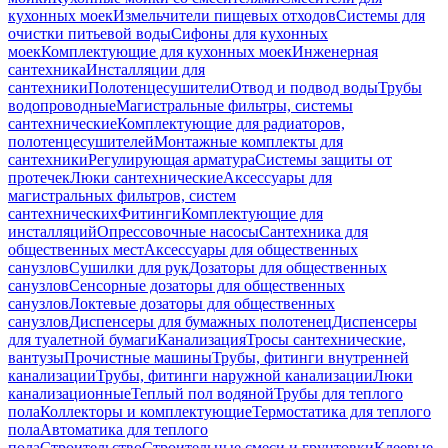
кухонных моек
Измельчители пищевых отходов
Системы для
очистки питьевой воды
Сифоны для кухонных
моек
Комплектующие для кухонных моек
Инженерная
сантехника
Инсталляции для
сантехники
Полотенцесушители
Отвод и подвод воды
Трубы
водопроводные
Магистральные фильтры, системы
сантехнические
Комплектующие для радиаторов,
полотенцесушителей
Монтажные комплекты для
сантехники
Регулирующая арматура
Системы защиты от
протечек
Люки сантехнические
Аксессуары для
магистральных фильтров, систем
сантехнических
Фитинги
Комплектующие для
инсталляций
Опрессовочные насосы
Сантехника для
общественных мест
Аксессуары для общественных
санузлов
Сушилки для рук
Дозаторы для общественных
санузлов
Сенсорные дозаторы для общественных
санузлов
Локтевые дозаторы для общественных
санузлов
Диспенсеры для бумажных полотенец
Диспенсеры
для туалетной бумаги
Канализация
Тросы сантехнические,
вантузы
Прочистные машины
Трубы, фитинги внутренней
канализации
Трубы, фитинги наружной канализации
Люки
канализационные
Теплый пол водяной
Трубы для теплого
пола
Коллекторы и комплектующие
Термостатика для теплого
пола
Автоматика для теплого
пола
Строительство
Строительные смеси и грунтовки
Клеевые