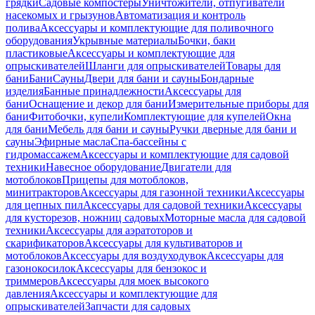
грядки
Садовые компостеры
Уничтожители, отпугиватели
насекомых и грызунов
Автоматизация и контроль
полива
Аксессуары и комплектующие для поливочного
оборудования
Укрывные материалы
Бочки, баки
пластиковые
Аксессуары и комплектующие для
опрыскивателей
Шланги для опрыскивателей
Товары для
бани
Бани
Сауны
Двери для бани и сауны
Бондарные
изделия
Банные принадлежности
Аксессуары для
бани
Оснащение и декор для бани
Измерительные приборы для
бани
Фитобочки, купели
Комплектующие для купелей
Окна
для бани
Мебель для бани и сауны
Ручки дверные для бани и
сауны
Эфирные масла
Спа-бассейны с
гидромассажем
Аксессуары и комплектующие для садовой
техники
Навесное оборудование
Двигатели для
мотоблоков
Прицепы для мотоблоков,
минитракторов
Аксессуары для газонной техники
Аксессуары
для цепных пил
Аксессуары для садовой техники
Аксессуары
для кусторезов, ножниц садовых
Моторные масла для садовой
техники
Аксессуары для аэратоторов и
скарификаторов
Аксессуары для культиваторов и
мотоблоков
Аксессуары для воздуходувок
Аксессуары для
газонокосилок
Аксессуары для бензокос и
триммеров
Аксессуары для моек высокого
давления
Аксессуары и комплектующие для
опрыскивателей
Запчасти для садовых