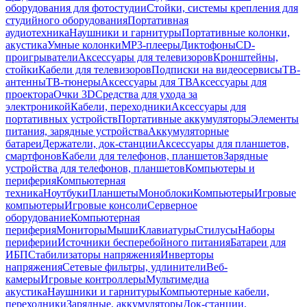
оборудования для фотостудии
Стойки, системы крепления для
студийного оборудования
Портативная
аудиотехника
Наушники и гарнитуры
Портативные колонки,
акустика
Умные колонки
MP3-плееры
Диктофоны
CD-
проигрыватели
Аксессуары для телевизоров
Кронштейны,
стойки
Кабели для телевизоров
Подписки на видеосервисы
ТВ-
антенны
ТВ-тюнеры
Аксессуары для ТВ
Аксессуары для
проектора
Очки 3D
Средства для ухода за
электроникой
Кабели, переходники
Аксессуары для
портативных устройств
Портативные аккумуляторы
Элементы
питания, зарядные устройства
Аккумуляторные
батареи
Держатели, док-станции
Аксессуары для планшетов,
смартфонов
Кабели для телефонов, планшетов
Зарядные
устройства для телефонов, планшетов
Компьютеры и
периферия
Компьютерная
техника
Ноутбуки
Планшеты
Моноблоки
Компьютеры
Игровые
компьютеры
Игровые консоли
Серверное
оборудование
Компьютерная
периферия
Мониторы
Мыши
Клавиатуры
Стилусы
Наборы
периферии
Источники бесперебойного питания
Батареи для
ИБП
Стабилизаторы напряжения
Инверторы
напряжения
Сетевые фильтры, удлинители
Веб-
камеры
Игровые контроллеры
Мультимедиа
акустика
Наушники и гарнитуры
Компьютерные кабели,
переходники
Зарядные, аккумуляторы
Док-станции,