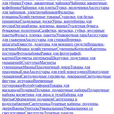
для уборки
Турки, заварочные чайники
Чайники заварочные,
кофейники
Чайники для плиты
Турки, молочники
Аксессуары
для чайников, электрочайников
Фильтры-
кувшины
Хозяйственные товары
Сушилки для белья,
прищепки
Гладильные доски
Урны, контейнеры для
мусора
Органайзеры, корзины, ящики
Туалетная бумага,
бумажные полотенца
Салфетки, мочалки, губки, мусорные
пакеты
Фольга, пленка, пакеты
Упаковочная тара
Аксессуары
для глажения
Аксессуары для стирки
Веревки,
шпагаты
Емкости, дозаторы для моющих средств
Вешалки-
плечики
Мешки хозяйственные
Сувениры
Копилки
Картины,
постеры
Фотоальбомы
Рамки для фотографий,
картин
Предметы интерьера
Шкатулки, подставки для
украшений
Статуэтки
Магниты
сувенирные
Иконы
Праздничный декор
Товары для
праздника
Елки
Аксессуары для елей новогодних
Новогодние
украшения
Светодиодные гирлянды, декорации
Светодиодные
фигуры, игрушки
Временные
татуировки
Фотобутафория
Товары для
маскарада
Подарки
Подарки, подарочные наборы
Подарочные
наборы косметики для лица и тела
Наборы для
бритья
Оформление подарков
Сантехника и
водоснабжение
Сантехника
Душевые кабины, поддоны,
двери
Ванны
Унитазы
Умывальники
Умывальники со
смесителями
Смесители
Душевые панели,