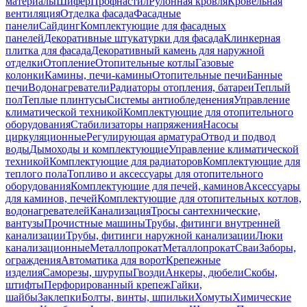
материалы
Шифер
Профнастил
Рулонная кровля
Кровельная
вентиляция
Отделка фасада
Фасадные
панели
Сайдинг
Комплектующие для фасадных
панелей
Декоративные штукатурки для фасада
Клинкерная
плитка для фасада
Декоративный камень для наружной
отделки
Отопление
Отопительные котлы
Газовые
колонки
Камины, печи-камины
Отопительные печи
Банные
печи
Водонагреватели
Радиаторы отопления, батареи
Теплый
пол
Теплые плинтусы
Системы антиобледенения
Управление
климатической техникой
Комплектующие для отопительного
оборудования
Стабилизаторы напряжения
Насосы
циркуляционные
Регулирующая арматура
Отвод и подвод
воды
Дымоходы и комплектующие
Управление климатической
техникой
Комплектующие для радиаторов
Комплектующие для
теплого пола
Топливо и аксессуары для отопительного
оборудования
Комплектующие для печей, каминов
Аксессуары
для каминов, печей
Комплектующие для отопительных котлов,
водонагревателей
Канализация
Тросы сантехнические,
вантузы
Прочистные машины
Трубы, фитинги внутренней
канализации
Трубы, фитинги наружной канализации
Люки
канализационные
Металлопрокат
Металлопрокат
Сваи
Заборы,
ограждения
Автоматика для ворот
Крепежные
изделия
Саморезы, шурупы
Гвозди
Анкеры, дюбели
Скобы,
штифты
Перфорированный крепеж
Гайки,
шайбы
Заклепки
Болты, винты, шпильки
Хомуты
Химические