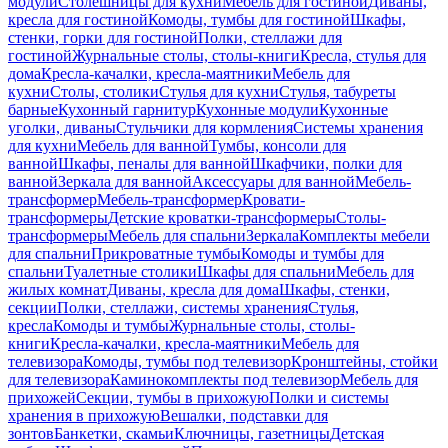
модули
Столешницы для кухни
Мебель для гостиной
Диваны,
кресла для гостиной
Комоды, тумбы для гостиной
Шкафы,
стенки, горки для гостиной
Полки, стеллажи для
гостиной
Журнальные столы, столы-книги
Кресла, стулья для
дома
Кресла-качалки, кресла-маятники
Мебель для
кухни
Столы, столики
Стулья для кухни
Стулья, табуреты
барные
Кухонный гарнитур
Кухонные модули
Кухонные
уголки, диваны
Стульчики для кормления
Системы хранения
для кухни
Мебель для ванной
Тумбы, консоли для
ванной
Шкафы, пеналы для ванной
Шкафчики, полки для
ванной
Зеркала для ванной
Аксессуары для ванной
Мебель-
трансформер
Мебель-трансформер
Кровати-
трансформеры
Детские кроватки-трансформеры
Столы-
трансформеры
Мебель для спальни
Зеркала
Комплекты мебели
для спальни
Прикроватные тумбы
Комоды и тумбы для
спальни
Туалетные столики
Шкафы для спальни
Мебель для
жилых комнат
Диваны, кресла для дома
Шкафы, стенки,
секции
Полки, стеллажи, системы хранения
Стулья,
кресла
Комоды и тумбы
Журнальные столы, столы-
книги
Кресла-качалки, кресла-маятники
Мебель для
телевизора
Комоды, тумбы под телевизор
Кронштейны, стойки
для телевизора
Каминокомплекты под телевизор
Мебель для
прихожей
Секции, тумбы в прихожую
Полки и системы
хранения в прихожую
Вешалки, подставки для
зонтов
Банкетки, скамьи
Ключницы, газетницы
Детская