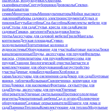
пылесосы, воздуходувки
Аэраторы,
скарификаторы
Снегоуборщики
Дровоколы
Сеялки,
разбрасыватели
семян
Минитракторы
Миникультиваторы
Мойки высокого
давления
Наборы садового электроинструмента
Отдых и
пикник
Батуты
Бассейны
Спа-бассейны
Комплекты мебели для
сада
Столы для сада
Стулья, кресла для сада
Качели
садовые
Гамаки, шезлонги
Раскладушки
Зонты,
тенты
Аксессуары для садовой мебели
Грили
Мангалы,
коптильни
Детская площадка
Сумки-
холодильники
Портативные колонки и
аудиосистемы
Оборудование для участка
Бытовые насосы
Люки
канализационные
Пруды, аксессуары для прудов
Фильтры,
насосы, стерилизаторы для прудов
Компрессоры для
прудов
Станции биологической очистки
Запчасти и
комплектующие для оборудования
Благоустройство
участка
Дачные дома
Беседки
Бани
Хозблоки и
сараи
Аксессуары для озеленения сада
Декор для сада
Почтовые
ящики, таблички
Козырьки
Скворечники, кормушки для
птиц
Домики для насекомых
Фонтаны, скульптуры для
сада
Пруды, аксессуары для прудов
Уличные
обогреватели
Уличные светильники
Противогололедные
реагенты
Декоративный щебень
Сад и огород
Поливочное
оборудование
Садовые опрыскиватели
Шланги для дома и
сада
Парники
Теплицы
Комплектующие для теплиц
Модульные