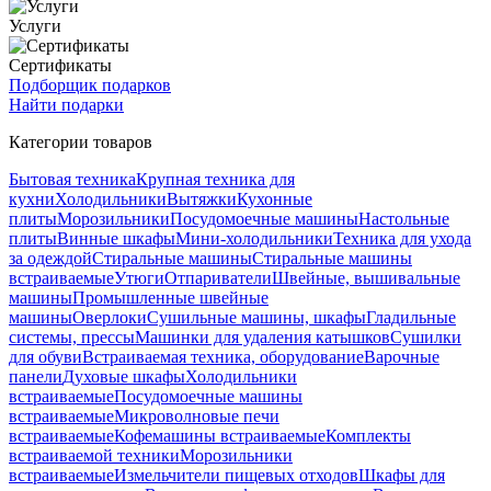
Услуги
Сертификаты
Подборщик подарков
Найти подарки
Категории товаров
Бытовая техника
Крупная техника для
кухни
Холодильники
Вытяжки
Кухонные
плиты
Морозильники
Посудомоечные машины
Настольные
плиты
Винные шкафы
Мини-холодильники
Техника для ухода
за одеждой
Стиральные машины
Стиральные машины
встраиваемые
Утюги
Отпариватели
Швейные, вышивальные
машины
Промышленные швейные
машины
Оверлоки
Сушильные машины, шкафы
Гладильные
системы, прессы
Машинки для удаления катышков
Сушилки
для обуви
Встраиваемая техника, оборудование
Варочные
панели
Духовые шкафы
Холодильники
встраиваемые
Посудомоечные машины
встраиваемые
Микроволновые печи
встраиваемые
Кофемашины встраиваемые
Комплекты
встраиваемой техники
Морозильники
встраиваемые
Измельчители пищевых отходов
Шкафы для