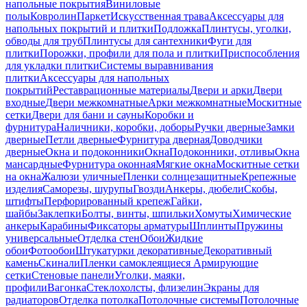
напольные покрытия
Виниловые
полы
Ковролин
Паркет
Искусственная трава
Аксессуары для
напольных покрытий и плитки
Подложка
Плинтусы, уголки,
обводы для труб
Плинтусы для сантехники
Фуги для
плитки
Порожки, профили для пола и плитки
Приспособления
для укладки плитки
Системы выравнивания
плитки
Аксессуары для напольных
покрытий
Реставрационные материалы
Двери и арки
Двери
входные
Двери межкомнатные
Арки межкомнатные
Москитные
сетки
Двери для бани и сауны
Коробки и
фурнитура
Наличники, коробки, доборы
Ручки дверные
Замки
дверные
Петли дверные
Фурнитура дверная
Доводчики
дверные
Окна и подоконники
Окна
Подоконники, отливы
Окна
мансардные
Фурнитура оконная
Мягкие окна
Москитные сетки
на окна
Жалюзи уличные
Пленки солнцезащитные
Крепежные
изделия
Саморезы, шурупы
Гвозди
Анкеры, дюбели
Скобы,
штифты
Перфорированный крепеж
Гайки,
шайбы
Заклепки
Болты, винты, шпильки
Хомуты
Химические
анкеры
Карабины
Фиксаторы арматуры
Шплинты
Пружины
универсальные
Отделка стен
Обои
Жидкие
обои
Фотообои
Штукатурки декоративные
Декоративный
камень
Скинали
Пленки самоклеящиеся
Армирующие
сетки
Стеновые панели
Уголки, маяки,
профили
Вагонка
Стеклохолсты, флизелин
Экраны для
радиаторов
Отделка потолка
Потолочные системы
Потолочные