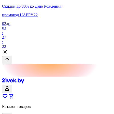
Скидки до 80% ко Дню Рождения!
промокод HAPPY22
02
дн
03
:
27
:
22
Каталог товаров