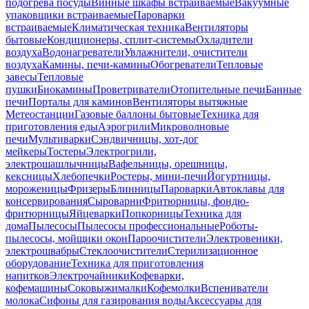
подогрева посуды
Винные шкафы встраиваемые
Вакуумные
упаковщики встраиваемые
Пароварки
встраиваемые
Климатическая техника
Вентиляторы
бытовые
Кондиционеры, сплит-системы
Охладители
воздуха
Водонагреватели
Увлажнители, очистители
воздуха
Камины, печи-камины
Обогреватели
Тепловые
завесы
Тепловые
пушки
Биокамины
Проветриватели
Отопительные печи
Банные
печи
Порталы для каминов
Вентиляторы вытяжные
Метеостанции
Газовые баллоны бытовые
Техника для
приготовления еды
Аэрогрили
Микроволновые
печи
Мультиварки
Сэндвичницы, хот-дог
мейкеры
Тостеры
Электрогрили,
электрошашлычницы
Вафельницы, орешницы,
кексницы
Хлебопечки
Ростеры, мини-печи
Йогуртницы,
мороженицы
Фризеры
Блинницы
Пароварки
Автоклавы для
консервирования
Сыроварни
Фритюрницы, фондю-
фритюрницы
Яйцеварки
Попкорницы
Техника для
дома
Пылесосы
Пылесосы профессиональные
Роботы-
пылесосы, мойщики окон
Пароочистители
Электровеники,
электрошвабры
Стеклоочистители
Стерилизационное
оборудование
Техника для приготовления
напитков
Электрочайники
Кофеварки,
кофемашины
Соковыжималки
Кофемолки
Вспениватели
молока
Сифоны для газирования воды
Аксессуары для