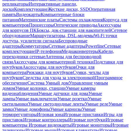
репликаторы
Интерактивные панели,
доски
Комплектующие
Жесткие диски, SSD
Оперативная
память
Видеокарты
Компьютерные блоки
питания
Материнские платы
Системы охлаждения
Корпуса для
компьютеров
Процессоры
Оптические приводы
Аксессуары
для корпусов ПК
Боксы, док-станции для накопителей
Сетевое
оборудование
Маршрутизаторы, DSL-модемы
Wi-Fi точки
доступа, усилители сигнала
Беспроводные
адаптеры
Коммутаторы
Сетевые адаптеры
Powerline
Сетевые
комплектующие
IP-телефония
Медиаконвертеры
Кабели,
переходники сетевые
Антенны для беспроводной
связи
Аксессуары для компьютерной техники
Подставки для
ноутбуков
Аксессуары для ноутбуков
Очки для
компьютера
Рюкзаки для ноутбуков
Сумки, чехлы для
ноутбуков
Средства для ухода за электроникой
Программное
обеспечение
Система Умный дом
Управление умным
домом
Умные колонки, станции
Умные камеры
видеонаблюдения
Умные датчики для дома
Умные
лампы
Умные выключатели
Умные розетки
Умные
светильники
Умные светодиодные ленты
Умные реле
Умные
замки
Умные домофоны
Умные карнизы
Умные
терморегуляторы
Игровая зона
Игровые приставки
Игры для
приставок
Игровые контроллеры
Игровые ноутбуки
Игровые
компьютеры
Игровые видеокарты
Игровые мониторы
Игровые
телевизоры
Игровые мыши
Игровые клавиатуры
Игровые