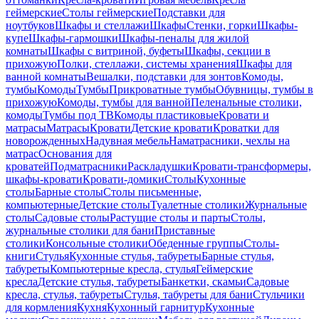
геймерские
Столы геймерские
Подставки для
ноутбуков
Шкафы и стеллажи
Шкафы
Стенки, горки
Шкафы-
купе
Шкафы-гармошки
Шкафы-пеналы для жилой
комнаты
Шкафы с витриной, буфеты
Шкафы, секции в
прихожую
Полки, стеллажи, системы хранения
Шкафы для
ванной комнаты
Вешалки, подставки для зонтов
Комоды,
тумбы
Комоды
Тумбы
Прикроватные тумбы
Обувницы, тумбы в
прихожую
Комоды, тумбы для ванной
Пеленальные столики,
комоды
Тумбы под ТВ
Комоды пластиковые
Кровати и
матрасы
Матрасы
Кровати
Детские кровати
Кроватки для
новорожденных
Надувная мебель
Наматрасники, чехлы на
матрас
Основания для
кроватей
Подматрасники
Раскладушки
Кровати-трансформеры,
шкафы-кровати
Кровати-домики
Столы
Кухонные
столы
Барные столы
Столы письменные,
компьютерные
Детские столы
Туалетные столики
Журнальные
столы
Садовые столы
Растущие столы и парты
Столы,
журнальные столики для бани
Приставные
столики
Консольные столики
Обеденные группы
Столы-
книги
Стулья
Кухонные стулья, табуреты
Барные стулья,
табуреты
Компьютерные кресла, стулья
Геймерские
кресла
Детские стулья, табуреты
Банкетки, скамьи
Садовые
кресла, стулья, табуреты
Стулья, табуреты для бани
Стульчики
для кормления
Кухня
Кухонный гарнитур
Кухонные