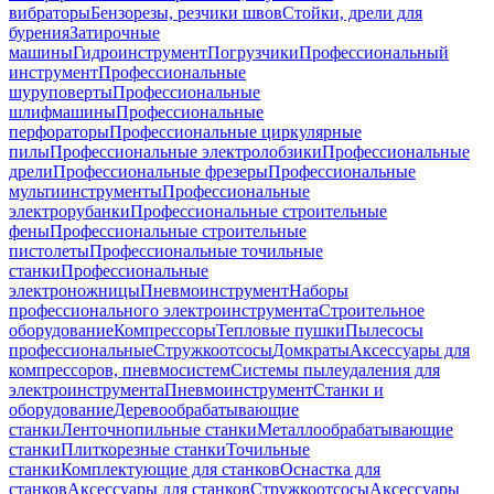
вибраторы
Бензорезы, резчики швов
Стойки, дрели для
бурения
Затирочные
машины
Гидроинструмент
Погрузчики
Профессиональный
инструмент
Профессиональные
шуруповерты
Профессиональные
шлифмашины
Профессиональные
перфораторы
Профессиональные циркулярные
пилы
Профессиональные электролобзики
Профессиональные
дрели
Профессиональные фрезеры
Профессиональные
мультиинструменты
Профессиональные
электрорубанки
Профессиональные строительные
фены
Профессиональные строительные
пистолеты
Профессиональные точильные
станки
Профессиональные
электроножницы
Пневмоинструмент
Наборы
профессионального электроинструмента
Строительное
оборудование
Компрессоры
Тепловые пушки
Пылесосы
профессиональные
Стружкоотсосы
Домкраты
Аксессуары для
компрессоров, пневмосистем
Системы пылеудаления для
электроинструмента
Пневмоинструмент
Станки и
оборудование
Деревообрабатывающие
станки
Ленточнопильные станки
Металлообрабатывающие
станки
Плиткорезные станки
Точильные
станки
Комплектующие для станков
Оснастка для
станков
Аксессуары для станков
Стружкоотсосы
Аксессуары