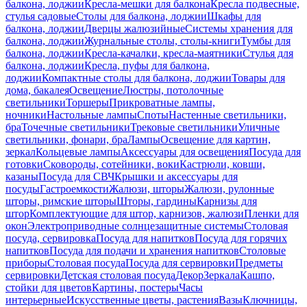
балкона, лоджии
Кресла-мешки для балкона
Кресла подвесные,
стулья садовые
Столы для балкона, лоджии
Шкафы для
балкона, лоджии
Дверцы жалюзийные
Системы хранения для
балкона, лоджии
Журнальные столы, столы-книги
Тумбы для
балкона, лоджии
Кресла-качалки, кресла-маятники
Стулья для
балкона, лоджии
Кресла, пуфы для балкона,
лоджии
Компактные столы для балкона, лоджии
Товары для
дома, бакалея
Освещение
Люстры, потолочные
светильники
Торшеры
Прикроватные лампы,
ночники
Настольные лампы
Споты
Настенные светильники,
бра
Точечные светильники
Трековые светильники
Уличные
светильники, фонари, бра
Лампы
Освещение для картин,
зеркал
Кольцевые лампы
Аксессуары для освещения
Посуда для
готовки
Сковороды, сотейники, воки
Кастрюли, ковши,
казаны
Посуда для СВЧ
Крышки и аксессуары для
посуды
Гастроемкости
Жалюзи, шторы
Жалюзи, рулонные
шторы, римские шторы
Шторы, гардины
Карнизы для
штор
Комплектующие для штор, карнизов, жалюзи
Пленки для
окон
Электроприводные солнцезащитные системы
Столовая
посуда, сервировка
Посуда для напитков
Посуда для горячих
напитков
Посуда для подачи и хранения напитков
Столовые
приборы
Столовая посуда
Посуда для сервировки
Предметы
сервировки
Детская столовая посуда
Декор
Зеркала
Кашпо,
стойки для цветов
Картины, постеры
Часы
интерьерные
Искусственные цветы, растения
Вазы
Ключницы,