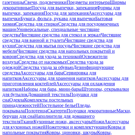
газетницы
Свечи, подсвечники
Предметы интерьера
Ширмы
декоративные
Посуда для выпечки, запекания
Формы для
выпечки, запекания
Посуда для запекания
Аксессуары для
выпечки
Бумага, фольга, рукава для выпечки
Бытовая
химия
Средства для стирки
Средства для посудомоечных
машин
Универсальные, специальные чистящие
средства
Чистящие средства для стекол и зеркал
Чистящие
средства для ванной и туалета
Чистящие средства для
кухни
Средства для мытья посуды
Чистящие средства для
мебели
Чистящие средства для напольных покрытий и
ковров
Средства для ухода за техникой
Освежители
воздуха
Средства от насекомых
Средства ухода за
одеждой
Средства ухода за обувью
Дезинфицирующие
средства
Аксессуары для бара
Сервировка для
напитков
Аксессуары для хранения напитков
Аксессуары для
приготовления коктейлей
Аксессуары для охлаждения
напитков
Наборы для бара, мини-бары
Штопоры, открывалки
для бутылок
Домашний текстиль
Подушки для
сна
Одеяла
Комплекты постельных
принадлежностей
Постельное белье
Пледы,
покрывала
Полотенца
Скатерти
Подушки декоративные
Маски,
беруши для сна
Наполнители для домашнего
текстиля
Ткани
Кухонные ножи, аксессуары
Ножи
Аксессуары
для кухонных ножей
Ножеточки и комплектующие
Ковры и
напольные покрытия
Ковры, циновки, шкуры
Ковры,