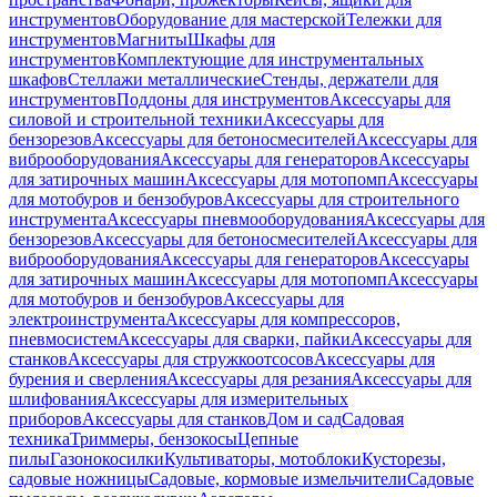
инструментов
Оборудование для мастерской
Тележки для
инструментов
Магниты
Шкафы для
инструментов
Комплектующие для инструментальных
шкафов
Стеллажи металлические
Стенды, держатели для
инструментов
Поддоны для инструментов
Аксессуары для
силовой и строительной техники
Аксессуары для
бензорезов
Аксессуары для бетоносмесителей
Аксессуары для
виброоборудования
Аксессуары для генераторов
Аксессуары
для затирочных машин
Аксессуары для мотопомп
Аксессуары
для мотобуров и бензобуров
Аксессуары для строительного
инструмента
Аксессуары пневмооборудования
Аксессуары для
бензорезов
Аксессуары для бетоносмесителей
Аксессуары для
виброоборудования
Аксессуары для генераторов
Аксессуары
для затирочных машин
Аксессуары для мотопомп
Аксессуары
для мотобуров и бензобуров
Аксессуары для
электроинструмента
Аксессуары для компрессоров,
пневмосистем
Аксессуары для сварки, пайки
Аксессуары для
станков
Аксессуары для стружкоотсосов
Аксессуары для
бурения и сверления
Аксессуары для резания
Аксессуары для
шлифования
Аксессуары для измерительных
приборов
Аксессуары для станков
Дом и сад
Садовая
техника
Триммеры, бензокосы
Цепные
пилы
Газонокосилки
Культиваторы, мотоблоки
Кусторезы,
садовые ножницы
Садовые, кормовые измельчители
Садовые