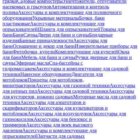
грядки
Садовые компостеры
Уничтожители, отпугиватели
насекомых и грызунов
Автоматизация и контроль
полива
Аксессуары и комплектующие для поливочного
оборудования
Укрывные материалы
Бочки, баки
пластиковые
Аксессуары и комплектующие для
опрыскивателей
Шланги для опрыскивателей
Товары для
бани
Бани
Сауны
Двери для бани и сауны
Бондарные
изделия
Банные принадлежности
Аксессуары для
бани
Оснащение и декор для бани
Измерительные приборы для
бани
Фитобочки, купели
Комплектующие для купелей
Окна
для бани
Мебель для бани и сауны
Ручки дверные для бани и
сауны
Эфирные масла
Спа-бассейны с
гидромассажем
Аксессуары и комплектующие для садовой
техники
Навесное оборудование
Двигатели для
мотоблоков
Прицепы для мотоблоков,
минитракторов
Аксессуары для газонной техники
Аксессуары
для цепных пил
Аксессуары для садовой техники
Аксессуары
для кусторезов, ножниц садовых
Моторные масла для садовой
техники
Аксессуары для аэратоторов и
скарификаторов
Аксессуары для культиваторов и
мотоблоков
Аксессуары для воздуходувок
Аксессуары для
газонокосилок
Аксессуары для бензокос и
триммеров
Аксессуары для моек высокого
давления
Аксессуары и комплектующие для
опрыскивателей
Запчасти для садовых