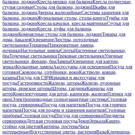
балкона, лоджии
Кресла-мешки для балкона
Кресла подвесные,
стулья садовые
Столы для балкона, лоджии
Шкафы для
балкона, лоджии
Дверцы жалюзийные
Системы хранения для
балкона, лоджии
Журнальные столы, столы-книги
Тумбы для
балкона, лоджии
Кресла-качалки, кресла-маятники
Стулья для
балкона, лоджии
Кресла, пуфы для балкона,
лоджии
Компактные столы для балкона, лоджии
Товары для
дома, бакалея
Освещение
Люстры, потолочные
светильники
Торшеры
Прикроватные лампы,
ночники
Настольные лампы
Споты
Настенные светильники,
бра
Точечные светильники
Трековые светильники
Уличные
светильники, фонари, бра
Лампы
Освещение для картин,
зеркал
Кольцевые лампы
Аксессуары для освещения
Посуда для
готовки
Сковороды, сотейники, воки
Кастрюли, ковши,
казаны
Посуда для СВЧ
Крышки и аксессуары для
посуды
Гастроемкости
Жалюзи, шторы
Жалюзи, рулонные
шторы, римские шторы
Шторы, гардины
Карнизы для
штор
Комплектующие для штор, карнизов, жалюзи
Пленки для
окон
Электроприводные солнцезащитные системы
Столовая
посуда, сервировка
Посуда для напитков
Посуда для горячих
напитков
Посуда для подачи и хранения напитков
Столовые
приборы
Столовая посуда
Посуда для сервировки
Предметы
сервировки
Детская столовая посуда
Декор
Зеркала
Кашпо,
стойки для цветов
Картины, постеры
Часы
интерьерные
Искусственные цветы, растения
Вазы
Ключницы,