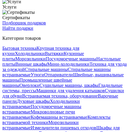
Услуги
Сертификаты
Подборщик подарков
Найти подарки
Категории товаров
Бытовая техника
Крупная техника для
кухни
Холодильники
Вытяжки
Кухонные
плиты
Морозильники
Посудомоечные машины
Настольные
плиты
Винные шкафы
Мини-холодильники
Техника для ухода
за одеждой
Стиральные машины
Стиральные машины
встраиваемые
Утюги
Отпариватели
Швейные, вышивальные
машины
Промышленные швейные
машины
Оверлоки
Сушильные машины, шкафы
Гладильные
системы, прессы
Машинки для удаления катышков
Сушилки
для обуви
Встраиваемая техника, оборудование
Варочные
панели
Духовые шкафы
Холодильники
встраиваемые
Посудомоечные машины
встраиваемые
Микроволновые печи
встраиваемые
Кофемашины встраиваемые
Комплекты
встраиваемой техники
Морозильники
встраиваемые
Измельчители пищевых отходов
Шкафы для