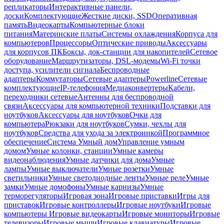
репликаторы
Интерактивные панели,
доски
Комплектующие
Жесткие диски, SSD
Оперативная
память
Видеокарты
Компьютерные блоки
питания
Материнские платы
Системы охлаждения
Корпуса для
компьютеров
Процессоры
Оптические приводы
Аксессуары
для корпусов ПК
Боксы, док-станции для накопителей
Сетевое
оборудование
Маршрутизаторы, DSL-модемы
Wi-Fi точки
доступа, усилители сигнала
Беспроводные
адаптеры
Коммутаторы
Сетевые адаптеры
Powerline
Сетевые
комплектующие
IP-телефония
Медиаконвертеры
Кабели,
переходники сетевые
Антенны для беспроводной
связи
Аксессуары для компьютерной техники
Подставки для
ноутбуков
Аксессуары для ноутбуков
Очки для
компьютера
Рюкзаки для ноутбуков
Сумки, чехлы для
ноутбуков
Средства для ухода за электроникой
Программное
обеспечение
Система Умный дом
Управление умным
домом
Умные колонки, станции
Умные камеры
видеонаблюдения
Умные датчики для дома
Умные
лампы
Умные выключатели
Умные розетки
Умные
светильники
Умные светодиодные ленты
Умные реле
Умные
замки
Умные домофоны
Умные карнизы
Умные
терморегуляторы
Игровая зона
Игровые приставки
Игры для
приставок
Игровые контроллеры
Игровые ноутбуки
Игровые
компьютеры
Игровые видеокарты
Игровые мониторы
Игровые
телевизоры
Игровые мыши
Игровые клавиатуры
Игровые