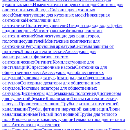
кухонных моек
Измельчители пищевых отходов
Системы для
очистки питьевой воды
Сифоны для кухонных
моек
Комплектующие для кухонных моек
Инженерная
сантехника
Инсталляции для
сантехники
Полотенцесушители
Отвод и подвод воды
Трубы
водопроводные
Магистральные фильтры, системы
сантехнические
Комплектующие для радиаторов,
полотенцесушителей
Монтажные комплекты для
сантехники
Регулирующая арматура
Системы защиты от
протечек
Люки сантехнические
Аксессуары для
магистральных фильтров, систем
сантехнических
Фитинги
Комплектующие для
инсталляций
Опрессовочные насосы
Сантехника для
общественных мест
Аксессуары для общественных
санузлов
Сушилки для рук
Дозаторы для общественных
санузлов
Сенсорные дозаторы для общественных
санузлов
Локтевые дозаторы для общественных
санузлов
Диспенсеры для бумажных полотенец
Диспенсеры
для туалетной бумаги
Канализация
Тросы сантехнические,
вантузы
Прочистные машины
Трубы, фитинги внутренней
канализации
Трубы, фитинги наружной канализации
Люки
канализационные
Теплый пол водяной
Трубы для теплого
пола
Коллекторы и комплектующие
Термостатика для теплого
пола
Автоматика для теплого
пола
Строительство
Строительные смеси и грунтовки
Клеевые