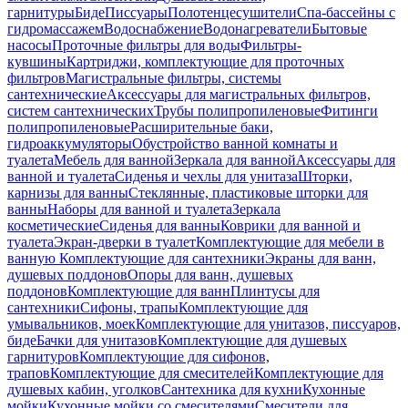
гарнитуры
Биде
Писсуары
Полотенцесушители
Спа-бассейны с
гидромассажем
Водоснабжение
Водонагреватели
Бытовые
насосы
Проточные фильтры для воды
Фильтры-
кувшины
Картриджи, комплектующие для проточных
фильтров
Магистральные фильтры, системы
сантехнические
Аксессуары для магистральных фильтров,
систем сантехнических
Трубы полипропиленовые
Фитинги
полипропиленовые
Расширительные баки,
гидроаккумуляторы
Обустройство ванной комнаты и
туалета
Мебель для ванной
Зеркала для ванной
Аксессуары для
ванной и туалета
Сиденья и чехлы для унитаза
Шторки,
карнизы для ванны
Стеклянные, пластиковые шторки для
ванны
Наборы для ванной и туалета
Зеркала
косметические
Сиденья для ванны
Коврики для ванной и
туалета
Экран-дверки в туалет
Комплектующие для мебели в
ванную
Комплектующие для сантехники
Экраны для ванн,
душевых поддонов
Опоры для ванн, душевых
поддонов
Комплектующие для ванн
Плинтусы для
сантехники
Сифоны, трапы
Комплектующие для
умывальников, моек
Комплектующие для унитазов, писсуаров,
биде
Бачки для унитазов
Комплектующие для душевых
гарнитуров
Комплектующие для сифонов,
трапов
Комплектующие для смесителей
Комплектующие для
душевых кабин, уголков
Сантехника для кухни
Кухонные
мойки
Кухонные мойки со смесителями
Смесители для