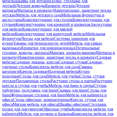
мебель
Шкафы для детской
Полки, стеллажи для
детской
Детские комоды
Кровати детские
Детские
матрасы
Матрасы в кроватку
Наматрасники, защитные чехлы
детские
Мебель для детского сада
Мебельная фурнитура и
аксессуары
Комплектующие для столов
Комплектующие для
стульев
Комплектующие для кроватей и кроваток
Аксессуары
для мебели
Комплектующие для мягкой
мебели
Комплектующие для корпусной мебели
Мебельная
фурнитура
Чехлы для мебели
Системы хранения для
кухни
Товары для безопасности детей
Мебель для самых
маленьких
Кроватки для новорожденных
Пеленальные
столики, комоды, матрасы
Манежи, кровати-манежи
Матрасы в
кроватку
Наматрасники, защитные чехлы в кроватку
Садовая
мебель
Садовые диваны, кресла
Садовые стулья
Садовые,
уличные столы
Комплекты мебели для сада
Гамаки,
шезлонги
Качели садовые
Надувная мебель
Кухни
походные
Столы для сада
Мебель для учебы
Столы, стулья
детские
Письменные столы
Растущие столы и парты
Растущие
кресла и стулья для учебы
Мебель для бани и сауны
Стулья,
табуретки, подставки для бани
Скамьи для бани
Столы для
бани
Журнальные столики для бани
Мебель для кабинета и
офиса
Столы офисные, компьютерные
Кресла, стулья для
офиса
Мягкая мебель для офиса
Шкафы офисные
Стеллажи,
полки для документов
Офисные тумбы
Комплекты мебели для
кабинета
Мебель для лоджии и балкона
Комплекты мебели для