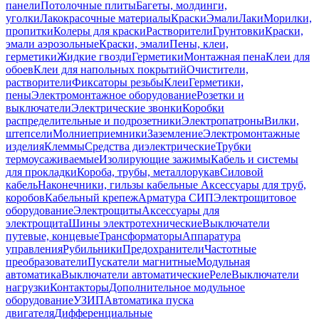
панели
Потолочные плиты
Багеты, молдинги,
уголки
Лакокрасочные материалы
Краски
Эмали
Лаки
Морилки,
пропитки
Колеры для краски
Растворители
Грунтовки
Краски,
эмали аэрозольные
Краски, эмали
Пены, клеи,
герметики
Жидкие гвозди
Герметики
Монтажная пена
Клеи для
обоев
Клеи для напольных покрытий
Очистители,
растворители
Фиксаторы резьбы
Клеи
Герметики,
пены
Электромонтажное оборудование
Розетки и
выключатели
Электрические звонки
Коробки
распределительные и подрозетники
Электропатроны
Вилки,
штепсели
Молниеприемники
Заземление
Электромонтажные
изделия
Клеммы
Средства диэлектрические
Трубки
термоусаживаемые
Изолирующие зажимы
Кабель и системы
для прокладки
Короба, трубы, металлорукав
Силовой
кабель
Наконечники, гильзы кабельные
Аксессуары для труб,
коробов
Кабельный крепеж
Арматура СИП
Электрощитовое
оборудование
Электрощиты
Аксессуары для
электрощита
Шины электротехнические
Выключатели
путевые, концевые
Трансформаторы
Аппаратура
управления
Рубильники
Предохранители
Частотные
преобразователи
Пускатели магнитные
Модульная
автоматика
Выключатели автоматические
Реле
Выключатели
нагрузки
Контакторы
Дополнительное модульное
оборудование
УЗИП
Автоматика пуска
двигателя
Дифференциальные