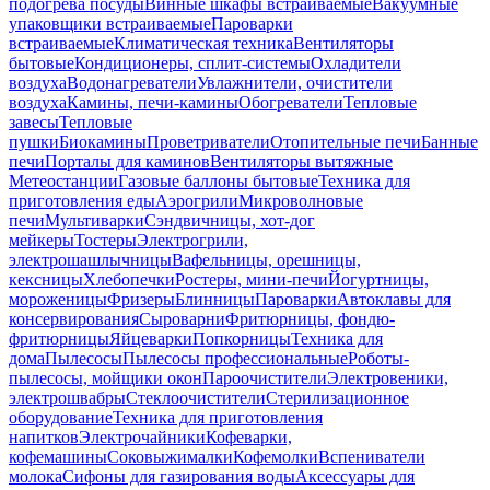
подогрева посуды
Винные шкафы встраиваемые
Вакуумные
упаковщики встраиваемые
Пароварки
встраиваемые
Климатическая техника
Вентиляторы
бытовые
Кондиционеры, сплит-системы
Охладители
воздуха
Водонагреватели
Увлажнители, очистители
воздуха
Камины, печи-камины
Обогреватели
Тепловые
завесы
Тепловые
пушки
Биокамины
Проветриватели
Отопительные печи
Банные
печи
Порталы для каминов
Вентиляторы вытяжные
Метеостанции
Газовые баллоны бытовые
Техника для
приготовления еды
Аэрогрили
Микроволновые
печи
Мультиварки
Сэндвичницы, хот-дог
мейкеры
Тостеры
Электрогрили,
электрошашлычницы
Вафельницы, орешницы,
кексницы
Хлебопечки
Ростеры, мини-печи
Йогуртницы,
мороженицы
Фризеры
Блинницы
Пароварки
Автоклавы для
консервирования
Сыроварни
Фритюрницы, фондю-
фритюрницы
Яйцеварки
Попкорницы
Техника для
дома
Пылесосы
Пылесосы профессиональные
Роботы-
пылесосы, мойщики окон
Пароочистители
Электровеники,
электрошвабры
Стеклоочистители
Стерилизационное
оборудование
Техника для приготовления
напитков
Электрочайники
Кофеварки,
кофемашины
Соковыжималки
Кофемолки
Вспениватели
молока
Сифоны для газирования воды
Аксессуары для