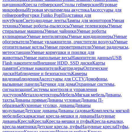
наушники
Кресла геймерские
Столы геймерские
Игровые
микрофоны
Игровая мультимедиа акустика
Аксессуары для
геймеров
Фигурки Funko Pop
Подставки для
ноутбуков
Светодиодные ленты
Лампы для мониторов
Умная
техника
Умные роботы-пылесосы
Умные телевизоры
Умные
стиральные машины
Умные чайники
Умные роботы
кулинарные
Умные вентиляторы
Умные кондиционеры
Умные
обогреватели
Умные увлажнители, очистители воздуха
Умные
отопительные котлы
Умные проветриватели
Умные радиочасы,
метеостанции
Умные кормушки и поилки для
животных
Умные напольные весы
Накопители данных
USB
Flash накопители
Внешние HDD, SSD диски
Карты
памяти
Сетевые накопители
Картридеры
Оптические
диски
Наблюдение и безопасность
Камеры
видеонаблюдения
Аксессуары для CCTV
Домофоны,
вызывные панели
Датчики для дома
Охранные системы,
сигнализации
Системы контроля и управления
доступом
Металлодетекторы
Мебель
Мягкая мебель
Диваны,
тахты
Диваны прямые
Диваны угловые
Диваны П-
образные
Кухонные уголки, диваны
Диваны
модульные
Детские диваны
Диваны садовые
Комплекты мягкой
мебели
Бескаркасные кресла-мешки и диваны
Надувные
диваны
Кресла
Кресла
Кресла-мешки и пуфы
Кресла-качалки,
кресла-маятники
Детские кресла, пуфы
Надувные кресла
Пуфы,
оттоманки
Кресла-кровати
Игровая мебель
Кресла