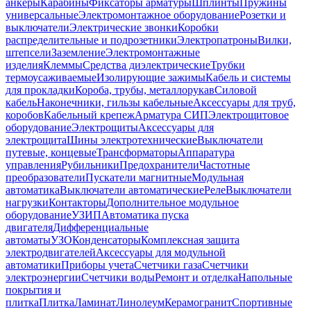
анкеры
Карабины
Фиксаторы арматуры
Шплинты
Пружины
универсальные
Электромонтажное оборудование
Розетки и
выключатели
Электрические звонки
Коробки
распределительные и подрозетники
Электропатроны
Вилки,
штепсели
Заземление
Электромонтажные
изделия
Клеммы
Средства диэлектрические
Трубки
термоусаживаемые
Изолирующие зажимы
Кабель и системы
для прокладки
Короба, трубы, металлорукав
Силовой
кабель
Наконечники, гильзы кабельные
Аксессуары для труб,
коробов
Кабельный крепеж
Арматура СИП
Электрощитовое
оборудование
Электрощиты
Аксессуары для
электрощита
Шины электротехнические
Выключатели
путевые, концевые
Трансформаторы
Аппаратура
управления
Рубильники
Предохранители
Частотные
преобразователи
Пускатели магнитные
Модульная
автоматика
Выключатели автоматические
Реле
Выключатели
нагрузки
Контакторы
Дополнительное модульное
оборудование
УЗИП
Автоматика пуска
двигателя
Дифференциальные
автоматы
УЗО
Конденсаторы
Комплексная защита
электродвигателей
Аксессуары для модульной
автоматики
Приборы учета
Счетчики газа
Счетчики
электроэнергии
Счетчики воды
Ремонт и отделка
Напольные
покрытия и
плитка
Плитка
Ламинат
Линолеум
Керамогранит
Спортивные