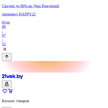
Скидки до 80% ко Дню Рождения!
промокод HAPPY22
01
дн
06
:
07
:
52
Каталог товаров