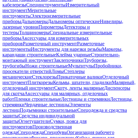
кабелерезы
Специнструменты
Измерительный
инструмент
Мерительные
инструменты
Электроизмерительные
приборы
Дальномеры
Дальномеры оптические
Нивелиры,
лазерные уровни
Пирометры
Детекторы и
тестеры
Толщиномеры
Специальные измерительные
приборы
Аксессуары для измерительных
приборов
Разметочный инструмент
Разметочные
инструменты
Инструменты для нарезки резьбы
Маркеры,
карандаши строительные
Клейма ударные
Строительно-
монтажный инструмент
Заклепочники
Труборезы,
трубогибы
Ножи строительные
Мультитулы
Пробойники,
просекатели отверстий
Ломы
Степлеры
механические
Стеклорезы
Прикаточные валики
Отделочный
инструмент
Плиткорезы
Кельмы, шпатели, гладилки
Малярный,
отделочный инструмент
Скотч, ленты малярные
Диспенсеры
для скотча
Аксессуары для малярных, отделочных
работ
Пленки строительные
Лестницы и стремянки
Лестницы,
стремянки
Чердачные лестницы
Элементы
лестниц
Подъемники строительные
Спецодежда и средства
защиты
Средства индивидуальной
защиты
Огнетушители
Сумки, пояса для
инструментов
Производственная
одежда
Спецодежда
Спецобувь
Организация рабочего
пространства
Фонари, прожекторы
Кейсы, ящики для