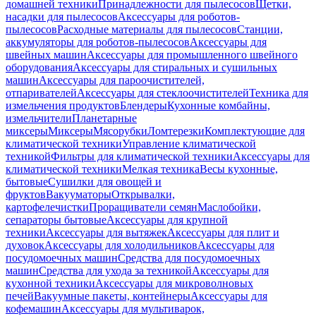
домашней техники
Принадлежности для пылесосов
Щетки,
насадки для пылесосов
Аксессуары для роботов-
пылесосов
Расходные материалы для пылесосов
Станции,
аккумуляторы для роботов-пылесосов
Аксессуары для
швейных машин
Аксессуары для промышленного швейного
оборудования
Аксессуары для стиральных и сушильных
машин
Аксессуары для пароочистителей,
отпаривателей
Аксессуары для стеклоочистителей
Техника для
измельчения продуктов
Блендеры
Кухонные комбайны,
измельчители
Планетарные
миксеры
Миксеры
Мясорубки
Ломтерезки
Комплектующие для
климатической техники
Управление климатической
техникой
Фильтры для климатической техники
Аксессуары для
климатической техники
Мелкая техника
Весы кухонные,
бытовые
Сушилки для овощей и
фруктов
Вакууматоры
Открывалки,
картофелечистки
Проращиватели семян
Маслобойки,
сепараторы бытовые
Аксессуары для крупной
техники
Аксессуары для вытяжек
Аксессуары для плит и
духовок
Аксессуары для холодильников
Аксессуары для
посудомоечных машин
Средства для посудомоечных
машин
Средства для ухода за техникой
Аксессуары для
кухонной техники
Аксессуары для микроволновых
печей
Вакуумные пакеты, контейнеры
Аксессуары для
кофемашин
Аксессуары для мультиварок,