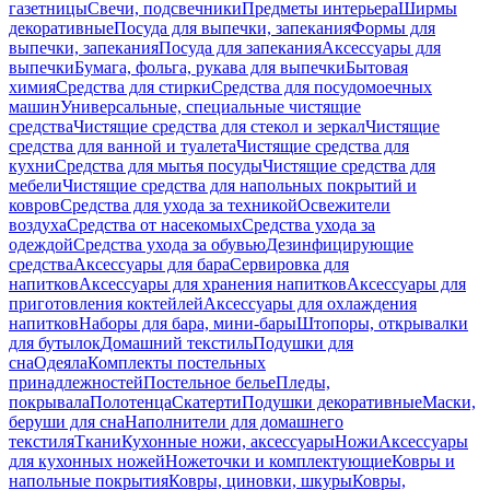
газетницы
Свечи, подсвечники
Предметы интерьера
Ширмы
декоративные
Посуда для выпечки, запекания
Формы для
выпечки, запекания
Посуда для запекания
Аксессуары для
выпечки
Бумага, фольга, рукава для выпечки
Бытовая
химия
Средства для стирки
Средства для посудомоечных
машин
Универсальные, специальные чистящие
средства
Чистящие средства для стекол и зеркал
Чистящие
средства для ванной и туалета
Чистящие средства для
кухни
Средства для мытья посуды
Чистящие средства для
мебели
Чистящие средства для напольных покрытий и
ковров
Средства для ухода за техникой
Освежители
воздуха
Средства от насекомых
Средства ухода за
одеждой
Средства ухода за обувью
Дезинфицирующие
средства
Аксессуары для бара
Сервировка для
напитков
Аксессуары для хранения напитков
Аксессуары для
приготовления коктейлей
Аксессуары для охлаждения
напитков
Наборы для бара, мини-бары
Штопоры, открывалки
для бутылок
Домашний текстиль
Подушки для
сна
Одеяла
Комплекты постельных
принадлежностей
Постельное белье
Пледы,
покрывала
Полотенца
Скатерти
Подушки декоративные
Маски,
беруши для сна
Наполнители для домашнего
текстиля
Ткани
Кухонные ножи, аксессуары
Ножи
Аксессуары
для кухонных ножей
Ножеточки и комплектующие
Ковры и
напольные покрытия
Ковры, циновки, шкуры
Ковры,