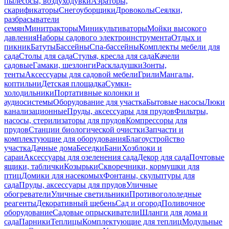
пылесосы, воздуходувки
Аэраторы,
скарификаторы
Снегоуборщики
Дровоколы
Сеялки,
разбрасыватели
семян
Минитракторы
Миникультиваторы
Мойки высокого
давления
Наборы садового электроинструмента
Отдых и
пикник
Батуты
Бассейны
Спа-бассейны
Комплекты мебели для
сада
Столы для сада
Стулья, кресла для сада
Качели
садовые
Гамаки, шезлонги
Раскладушки
Зонты,
тенты
Аксессуары для садовой мебели
Грили
Мангалы,
коптильни
Детская площадка
Сумки-
холодильники
Портативные колонки и
аудиосистемы
Оборудование для участка
Бытовые насосы
Люки
канализационные
Пруды, аксессуары для прудов
Фильтры,
насосы, стерилизаторы для прудов
Компрессоры для
прудов
Станции биологической очистки
Запчасти и
комплектующие для оборудования
Благоустройство
участка
Дачные дома
Беседки
Бани
Хозблоки и
сараи
Аксессуары для озеленения сада
Декор для сада
Почтовые
ящики, таблички
Козырьки
Скворечники, кормушки для
птиц
Домики для насекомых
Фонтаны, скульптуры для
сада
Пруды, аксессуары для прудов
Уличные
обогреватели
Уличные светильники
Противогололедные
реагенты
Декоративный щебень
Сад и огород
Поливочное
оборудование
Садовые опрыскиватели
Шланги для дома и
сада
Парники
Теплицы
Комплектующие для теплиц
Модульные