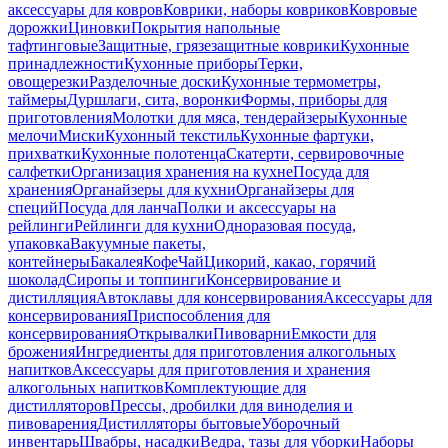
аксессуары для ковров
Коврики, наборы ковриков
Ковровые
дорожки
Циновки
Покрытия напольные
тафтинговые
Защитные, грязезащитные коврики
Кухонные
принадлежности
Кухонные приборы
Терки,
овощерезки
Разделочные доски
Кухонные термометры,
таймеры
Дуршлаги, сита, воронки
Формы, приборы для
приготовления
Молотки для мяса, тендерайзеры
Кухонные
мелочи
Миски
Кухонный текстиль
Кухонные фартуки,
прихватки
Кухонные полотенца
Скатерти, сервировочные
салфетки
Организация хранения на кухне
Посуда для
хранения
Органайзеры для кухни
Органайзеры для
специй
Посуда для ланча
Полки и аксессуары на
рейлинги
Рейлинги для кухни
Одноразовая посуда,
упаковка
Вакуумные пакеты,
контейнеры
Бакалея
Кофе
Чай
Цикорий, какао, горячий
шоколад
Сиропы и топпинги
Консервирование и
дистилляция
Автоклавы для консервирования
Аксессуары для
консервирования
Приспособления для
консервирования
Открывалки
Пивоварни
Емкости для
брожения
Ингредиенты для приготовления алкогольных
напитков
Аксессуары для приготовления и хранения
алкогольных напитков
Комплектующие для
дистилляторов
Прессы, дробилки для виноделия и
пивоварения
Дистилляторы бытовые
Уборочный
инвентарь
Швабры, насадки
Ведра, тазы для уборки
Наборы