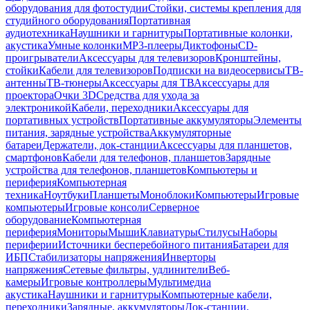
оборудования для фотостудии
Стойки, системы крепления для
студийного оборудования
Портативная
аудиотехника
Наушники и гарнитуры
Портативные колонки,
акустика
Умные колонки
MP3-плееры
Диктофоны
CD-
проигрыватели
Аксессуары для телевизоров
Кронштейны,
стойки
Кабели для телевизоров
Подписки на видеосервисы
ТВ-
антенны
ТВ-тюнеры
Аксессуары для ТВ
Аксессуары для
проектора
Очки 3D
Средства для ухода за
электроникой
Кабели, переходники
Аксессуары для
портативных устройств
Портативные аккумуляторы
Элементы
питания, зарядные устройства
Аккумуляторные
батареи
Держатели, док-станции
Аксессуары для планшетов,
смартфонов
Кабели для телефонов, планшетов
Зарядные
устройства для телефонов, планшетов
Компьютеры и
периферия
Компьютерная
техника
Ноутбуки
Планшеты
Моноблоки
Компьютеры
Игровые
компьютеры
Игровые консоли
Серверное
оборудование
Компьютерная
периферия
Мониторы
Мыши
Клавиатуры
Стилусы
Наборы
периферии
Источники бесперебойного питания
Батареи для
ИБП
Стабилизаторы напряжения
Инверторы
напряжения
Сетевые фильтры, удлинители
Веб-
камеры
Игровые контроллеры
Мультимедиа
акустика
Наушники и гарнитуры
Компьютерные кабели,
переходники
Зарядные, аккумуляторы
Док-станции,