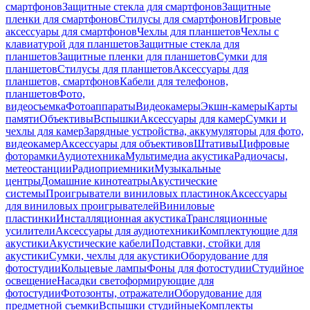
смартфонов
Защитные стекла для смартфонов
Защитные
пленки для смартфонов
Стилусы для смартфонов
Игровые
аксессуары для смартфонов
Чехлы для планшетов
Чехлы с
клавиатурой для планшетов
Защитные стекла для
планшетов
Защитные пленки для планшетов
Сумки для
планшетов
Стилусы для планшетов
Аксессуары для
планшетов, смартфонов
Кабели для телефонов,
планшетов
Фото,
видеосъемка
Фотоаппараты
Видеокамеры
Экшн-камеры
Карты
памяти
Объективы
Вспышки
Аксессуары для камер
Сумки и
чехлы для камер
Зарядные устройства, аккумуляторы для фото,
видеокамер
Аксессуары для объективов
Штативы
Цифровые
фоторамки
Аудиотехника
Мультимедиа акустика
Радиочасы,
метеостанции
Радиоприемники
Музыкальные
центры
Домашние кинотеатры
Акустические
системы
Проигрыватели виниловых пластинок
Аксессуары
для виниловых проигрывателей
Виниловые
пластинки
Инсталляционная акустика
Трансляционные
усилители
Аксессуары для аудиотехники
Комплектующие для
акустики
Акустические кабели
Подставки, стойки для
акустики
Сумки, чехлы для акустики
Оборудование для
фотостудии
Кольцевые лампы
Фоны для фотостудии
Студийное
освещение
Насадки светоформирующие для
фотостудии
Фотозонты, отражатели
Оборудование для
предметной съемки
Вспышки студийные
Комплекты