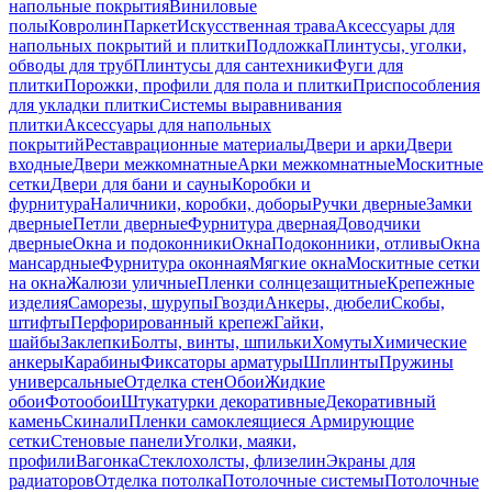
напольные покрытия
Виниловые
полы
Ковролин
Паркет
Искусственная трава
Аксессуары для
напольных покрытий и плитки
Подложка
Плинтусы, уголки,
обводы для труб
Плинтусы для сантехники
Фуги для
плитки
Порожки, профили для пола и плитки
Приспособления
для укладки плитки
Системы выравнивания
плитки
Аксессуары для напольных
покрытий
Реставрационные материалы
Двери и арки
Двери
входные
Двери межкомнатные
Арки межкомнатные
Москитные
сетки
Двери для бани и сауны
Коробки и
фурнитура
Наличники, коробки, доборы
Ручки дверные
Замки
дверные
Петли дверные
Фурнитура дверная
Доводчики
дверные
Окна и подоконники
Окна
Подоконники, отливы
Окна
мансардные
Фурнитура оконная
Мягкие окна
Москитные сетки
на окна
Жалюзи уличные
Пленки солнцезащитные
Крепежные
изделия
Саморезы, шурупы
Гвозди
Анкеры, дюбели
Скобы,
штифты
Перфорированный крепеж
Гайки,
шайбы
Заклепки
Болты, винты, шпильки
Хомуты
Химические
анкеры
Карабины
Фиксаторы арматуры
Шплинты
Пружины
универсальные
Отделка стен
Обои
Жидкие
обои
Фотообои
Штукатурки декоративные
Декоративный
камень
Скинали
Пленки самоклеящиеся
Армирующие
сетки
Стеновые панели
Уголки, маяки,
профили
Вагонка
Стеклохолсты, флизелин
Экраны для
радиаторов
Отделка потолка
Потолочные системы
Потолочные