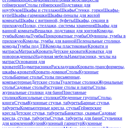
геймерские
Столы геймерские
Подставки для
ноутбуков
Шкафы и стеллажи
Шкафы
Стенки, горки
Шкафы-
купе
Шкафы-гармошки
Шкафы-пеналы для жилой
комнаты
Шкафы с витриной, буфеты
Шкафы, секции в
прихожую
Полки, стеллажи, системы хранения
Шкафы для
ванной комнаты
Вешалки, подставки для зонтов
Комоды,
тумбы
Комоды
Тумбы
Прикроватные тумбы
Обувницы, тумбы в
прихожую
Комоды, тумбы для ванной
Пеленальные столики,
комоды
Тумбы под ТВ
Комоды пластиковые
Кровати и
матрасы
Матрасы
Кровати
Детские кровати
Кроватки для
новорожденных
Надувная мебель
Наматрасники, чехлы на
матрас
Основания для
кроватей
Подматрасники
Раскладушки
Кровати-трансформеры,
шкафы-кровати
Кровати-домики
Столы
Кухонные
столы
Барные столы
Столы письменные,
компьютерные
Детские столы
Туалетные столики
Журнальные
столы
Садовые столы
Растущие столы и парты
Столы,
журнальные столики для бани
Приставные
столики
Консольные столики
Обеденные группы
Столы-
книги
Стулья
Кухонные стулья, табуреты
Барные стулья,
табуреты
Компьютерные кресла, стулья
Геймерские
кресла
Детские стулья, табуреты
Банкетки, скамьи
Садовые
кресла, стулья, табуреты
Стулья, табуреты для бани
Стульчики
для кормления
Кухня
Кухонный гарнитур
Кухонные