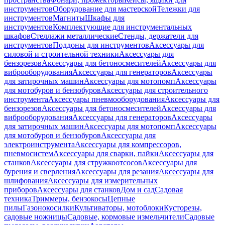
инструментов
Оборудование для мастерской
Тележки для
инструментов
Магниты
Шкафы для
инструментов
Комплектующие для инструментальных
шкафов
Стеллажи металлические
Стенды, держатели для
инструментов
Поддоны для инструментов
Аксессуары для
силовой и строительной техники
Аксессуары для
бензорезов
Аксессуары для бетоносмесителей
Аксессуары для
виброоборудования
Аксессуары для генераторов
Аксессуары
для затирочных машин
Аксессуары для мотопомп
Аксессуары
для мотобуров и бензобуров
Аксессуары для строительного
инструмента
Аксессуары пневмооборудования
Аксессуары для
бензорезов
Аксессуары для бетоносмесителей
Аксессуары для
виброоборудования
Аксессуары для генераторов
Аксессуары
для затирочных машин
Аксессуары для мотопомп
Аксессуары
для мотобуров и бензобуров
Аксессуары для
электроинструмента
Аксессуары для компрессоров,
пневмосистем
Аксессуары для сварки, пайки
Аксессуары для
станков
Аксессуары для стружкоотсосов
Аксессуары для
бурения и сверления
Аксессуары для резания
Аксессуары для
шлифования
Аксессуары для измерительных
приборов
Аксессуары для станков
Дом и сад
Садовая
техника
Триммеры, бензокосы
Цепные
пилы
Газонокосилки
Культиваторы, мотоблоки
Кусторезы,
садовые ножницы
Садовые, кормовые измельчители
Садовые