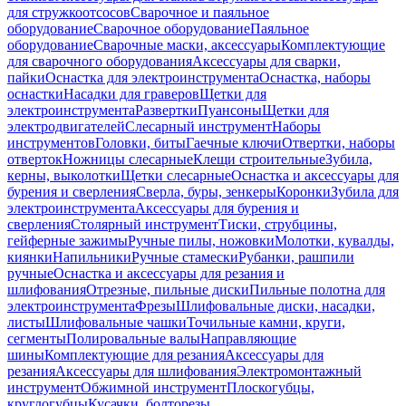
для стружкоотсосов
Сварочное и паяльное
оборудование
Сварочное оборудование
Паяльное
оборудование
Сварочные маски, аксессуары
Комплектующие
для сварочного оборудования
Аксессуары для сварки,
пайки
Оснастка для электроинструмента
Оснастка, наборы
оснастки
Насадки для граверов
Щетки для
электроинструмента
Развертки
Пуансоны
Щетки для
электродвигателей
Слесарный инструмент
Наборы
инструментов
Головки, биты
Гаечные ключи
Отвертки, наборы
отверток
Ножницы слесарные
Клещи строительные
Зубила,
керны, выколотки
Щетки слесарные
Оснастка и аксессуары для
бурения и сверления
Сверла, буры, зенкеры
Коронки
Зубила для
электроинструмента
Аксессуары для бурения и
сверления
Столярный инструмент
Тиски, струбцины,
гейферные зажимы
Ручные пилы, ножовки
Молотки, кувалды,
киянки
Напильники
Ручные стамески
Рубанки, рашпили
ручные
Оснастка и аксессуары для резания и
шлифования
Отрезные, пильные диски
Пильные полотна для
электроинструмента
Фрезы
Шлифовальные диски, насадки,
листы
Шлифовальные чашки
Точильные камни, круги,
сегменты
Полировальные валы
Направляющие
шины
Комплектующие для резания
Аксессуары для
резания
Аксессуары для шлифования
Электромонтажный
инструмент
Обжимной инструмент
Плоскогубцы,
круглогубцы
Кусачки, болторезы,