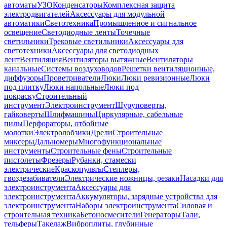
автоматы
УЗО
Конденсаторы
Комплексная защита
электродвигателей
Аксессуары для модульной
автоматики
Светотехника
Промышленное и сигнальное
освещение
Светодиодные ленты
Точечные
светильники
Трековые светильники
Аксессуары для
светотехники
Аксессуары для светодиодных
лент
Вентиляция
Вентиляторы вытяжные
Вентиляторы
канальные
Системы воздуховодов
Решетки вентиляционные,
диффузоры
Проветриватели
Люки
Люки ревизионные
Люки
под плитку
Люки напольные
Люки под
покраску
Строительный
инструмент
Электроинструмент
Шуруповерты,
гайковерты
Шлифмашины
Циркулярные, сабельные
пилы
Перфораторы, отбойные
молотки
Электролобзики
Дрели
Строительные
миксеры
Дальномеры
Многофункциональные
инструменты
Строительные фены
Строительные
пистолеты
Фрезеры
Рубанки, стамески
электрические
Краскопульты
Степлеры,
гвоздезабиватели
Электрические ножницы, резаки
Насадки для
электроинструмента
Аксессуары для
электроинструмента
Аккумуляторы, зарядные устройства для
электроинструмента
Наборы электроинструмента
Силовая и
строительная техника
Бетоносмесители
Генераторы
Тали,
тельферы
Такелаж
Виброплиты, глубинные