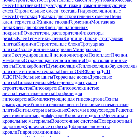
смеси
Шпатлевки
Штукатурки
Стяжки, самонивелирующие
смеси
Строительные смеси, составы
Гидроизоляционные
смеси
Грунтовки
Добавки для строительных смесей
Пены,
клеи, герметики
Жидкие гвозди
Герметики
Монтажная
пена
Клеи для обоев
Клеи для напольных
покрытий
Очистители, растворители
Фиксаторы
резьбы
Клеи
Герметики, пены
Кирпичи, блоки, тротуарная
плитка
Кирпичи
Строительные блоки
Тротуарная
плитка
Изоляционные материалы
Минеральная
вата
Экструдированный пенополистирол
Пенопласт
Пленки,
мембраны
Отражающая теплоизоляция
Гидроизоляционные
ленты
Поликарбонат
Шумоизоляция
Теплоизоляция
Звукоизоляц
плитные и пиломатериалы
Плиты OSB
Фанера
ДСП,
ЛДСП
Мебельные щиты
Террасные доски
Древесные
плиты
Пиломатериалы
Материалы для сухого
строительства
Гипсокартон
Гипсоволокнистые
листы
Цементные плиты
Профили для
гипсокартона
Комплектующие для гипсокартона
Ленты
армирующие
Уплотнительные ленты
Гипсовые и цементные
плиты
Вентиляторы вытяжные
Системы воздуховодов
Решетки
вентиляционные, диффузоры
Кровля и водосток
Черепица и
кровельные материалы
Водосточные системы
Поверхностный
водоотвод
Кровельные софиты
Доборные элементы
кровли
Гидроизоляционные