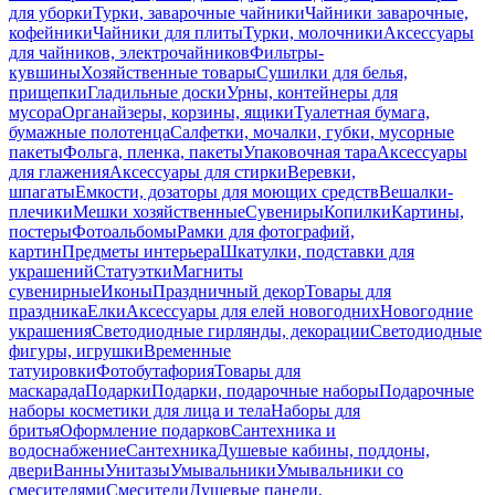
для уборки
Турки, заварочные чайники
Чайники заварочные,
кофейники
Чайники для плиты
Турки, молочники
Аксессуары
для чайников, электрочайников
Фильтры-
кувшины
Хозяйственные товары
Сушилки для белья,
прищепки
Гладильные доски
Урны, контейнеры для
мусора
Органайзеры, корзины, ящики
Туалетная бумага,
бумажные полотенца
Салфетки, мочалки, губки, мусорные
пакеты
Фольга, пленка, пакеты
Упаковочная тара
Аксессуары
для глажения
Аксессуары для стирки
Веревки,
шпагаты
Емкости, дозаторы для моющих средств
Вешалки-
плечики
Мешки хозяйственные
Сувениры
Копилки
Картины,
постеры
Фотоальбомы
Рамки для фотографий,
картин
Предметы интерьера
Шкатулки, подставки для
украшений
Статуэтки
Магниты
сувенирные
Иконы
Праздничный декор
Товары для
праздника
Елки
Аксессуары для елей новогодних
Новогодние
украшения
Светодиодные гирлянды, декорации
Светодиодные
фигуры, игрушки
Временные
татуировки
Фотобутафория
Товары для
маскарада
Подарки
Подарки, подарочные наборы
Подарочные
наборы косметики для лица и тела
Наборы для
бритья
Оформление подарков
Сантехника и
водоснабжение
Сантехника
Душевые кабины, поддоны,
двери
Ванны
Унитазы
Умывальники
Умывальники со
смесителями
Смесители
Душевые панели,