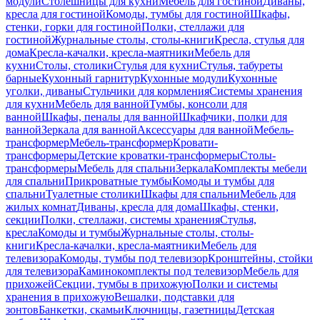
модули
Столешницы для кухни
Мебель для гостиной
Диваны,
кресла для гостиной
Комоды, тумбы для гостиной
Шкафы,
стенки, горки для гостиной
Полки, стеллажи для
гостиной
Журнальные столы, столы-книги
Кресла, стулья для
дома
Кресла-качалки, кресла-маятники
Мебель для
кухни
Столы, столики
Стулья для кухни
Стулья, табуреты
барные
Кухонный гарнитур
Кухонные модули
Кухонные
уголки, диваны
Стульчики для кормления
Системы хранения
для кухни
Мебель для ванной
Тумбы, консоли для
ванной
Шкафы, пеналы для ванной
Шкафчики, полки для
ванной
Зеркала для ванной
Аксессуары для ванной
Мебель-
трансформер
Мебель-трансформер
Кровати-
трансформеры
Детские кроватки-трансформеры
Столы-
трансформеры
Мебель для спальни
Зеркала
Комплекты мебели
для спальни
Прикроватные тумбы
Комоды и тумбы для
спальни
Туалетные столики
Шкафы для спальни
Мебель для
жилых комнат
Диваны, кресла для дома
Шкафы, стенки,
секции
Полки, стеллажи, системы хранения
Стулья,
кресла
Комоды и тумбы
Журнальные столы, столы-
книги
Кресла-качалки, кресла-маятники
Мебель для
телевизора
Комоды, тумбы под телевизор
Кронштейны, стойки
для телевизора
Каминокомплекты под телевизор
Мебель для
прихожей
Секции, тумбы в прихожую
Полки и системы
хранения в прихожую
Вешалки, подставки для
зонтов
Банкетки, скамьи
Ключницы, газетницы
Детская