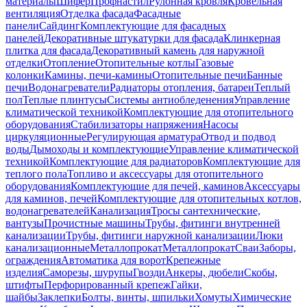
материалы
Шифер
Профнастил
Рулонная кровля
Кровельная
вентиляция
Отделка фасада
Фасадные
панели
Сайдинг
Комплектующие для фасадных
панелей
Декоративные штукатурки для фасада
Клинкерная
плитка для фасада
Декоративный камень для наружной
отделки
Отопление
Отопительные котлы
Газовые
колонки
Камины, печи-камины
Отопительные печи
Банные
печи
Водонагреватели
Радиаторы отопления, батареи
Теплый
пол
Теплые плинтусы
Системы антиобледенения
Управление
климатической техникой
Комплектующие для отопительного
оборудования
Стабилизаторы напряжения
Насосы
циркуляционные
Регулирующая арматура
Отвод и подвод
воды
Дымоходы и комплектующие
Управление климатической
техникой
Комплектующие для радиаторов
Комплектующие для
теплого пола
Топливо и аксессуары для отопительного
оборудования
Комплектующие для печей, каминов
Аксессуары
для каминов, печей
Комплектующие для отопительных котлов,
водонагревателей
Канализация
Тросы сантехнические,
вантузы
Прочистные машины
Трубы, фитинги внутренней
канализации
Трубы, фитинги наружной канализации
Люки
канализационные
Металлопрокат
Металлопрокат
Сваи
Заборы,
ограждения
Автоматика для ворот
Крепежные
изделия
Саморезы, шурупы
Гвозди
Анкеры, дюбели
Скобы,
штифты
Перфорированный крепеж
Гайки,
шайбы
Заклепки
Болты, винты, шпильки
Хомуты
Химические