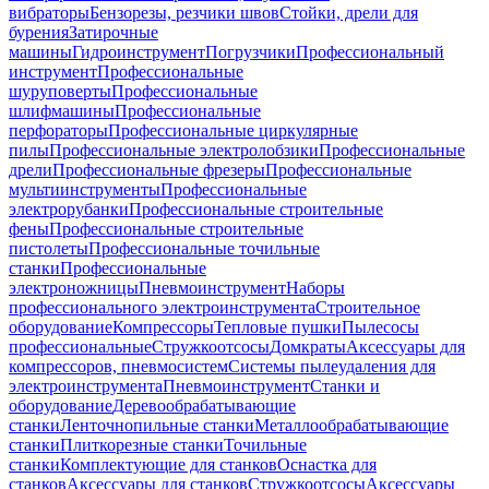
вибраторы
Бензорезы, резчики швов
Стойки, дрели для
бурения
Затирочные
машины
Гидроинструмент
Погрузчики
Профессиональный
инструмент
Профессиональные
шуруповерты
Профессиональные
шлифмашины
Профессиональные
перфораторы
Профессиональные циркулярные
пилы
Профессиональные электролобзики
Профессиональные
дрели
Профессиональные фрезеры
Профессиональные
мультиинструменты
Профессиональные
электрорубанки
Профессиональные строительные
фены
Профессиональные строительные
пистолеты
Профессиональные точильные
станки
Профессиональные
электроножницы
Пневмоинструмент
Наборы
профессионального электроинструмента
Строительное
оборудование
Компрессоры
Тепловые пушки
Пылесосы
профессиональные
Стружкоотсосы
Домкраты
Аксессуары для
компрессоров, пневмосистем
Системы пылеудаления для
электроинструмента
Пневмоинструмент
Станки и
оборудование
Деревообрабатывающие
станки
Ленточнопильные станки
Металлообрабатывающие
станки
Плиткорезные станки
Точильные
станки
Комплектующие для станков
Оснастка для
станков
Аксессуары для станков
Стружкоотсосы
Аксессуары