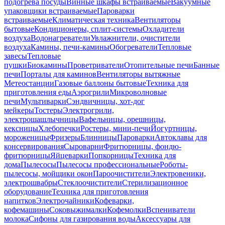
подогрева посуды
Винные шкафы встраиваемые
Вакуумные
упаковщики встраиваемые
Пароварки
встраиваемые
Климатическая техника
Вентиляторы
бытовые
Кондиционеры, сплит-системы
Охладители
воздуха
Водонагреватели
Увлажнители, очистители
воздуха
Камины, печи-камины
Обогреватели
Тепловые
завесы
Тепловые
пушки
Биокамины
Проветриватели
Отопительные печи
Банные
печи
Порталы для каминов
Вентиляторы вытяжные
Метеостанции
Газовые баллоны бытовые
Техника для
приготовления еды
Аэрогрили
Микроволновые
печи
Мультиварки
Сэндвичницы, хот-дог
мейкеры
Тостеры
Электрогрили,
электрошашлычницы
Вафельницы, орешницы,
кексницы
Хлебопечки
Ростеры, мини-печи
Йогуртницы,
мороженицы
Фризеры
Блинницы
Пароварки
Автоклавы для
консервирования
Сыроварни
Фритюрницы, фондю-
фритюрницы
Яйцеварки
Попкорницы
Техника для
дома
Пылесосы
Пылесосы профессиональные
Роботы-
пылесосы, мойщики окон
Пароочистители
Электровеники,
электрошвабры
Стеклоочистители
Стерилизационное
оборудование
Техника для приготовления
напитков
Электрочайники
Кофеварки,
кофемашины
Соковыжималки
Кофемолки
Вспениватели
молока
Сифоны для газирования воды
Аксессуары для