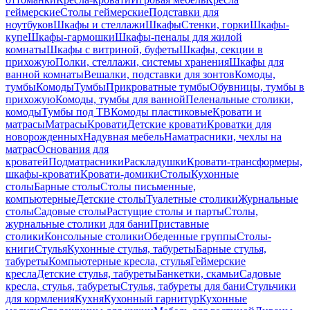
геймерские
Столы геймерские
Подставки для
ноутбуков
Шкафы и стеллажи
Шкафы
Стенки, горки
Шкафы-
купе
Шкафы-гармошки
Шкафы-пеналы для жилой
комнаты
Шкафы с витриной, буфеты
Шкафы, секции в
прихожую
Полки, стеллажи, системы хранения
Шкафы для
ванной комнаты
Вешалки, подставки для зонтов
Комоды,
тумбы
Комоды
Тумбы
Прикроватные тумбы
Обувницы, тумбы в
прихожую
Комоды, тумбы для ванной
Пеленальные столики,
комоды
Тумбы под ТВ
Комоды пластиковые
Кровати и
матрасы
Матрасы
Кровати
Детские кровати
Кроватки для
новорожденных
Надувная мебель
Наматрасники, чехлы на
матрас
Основания для
кроватей
Подматрасники
Раскладушки
Кровати-трансформеры,
шкафы-кровати
Кровати-домики
Столы
Кухонные
столы
Барные столы
Столы письменные,
компьютерные
Детские столы
Туалетные столики
Журнальные
столы
Садовые столы
Растущие столы и парты
Столы,
журнальные столики для бани
Приставные
столики
Консольные столики
Обеденные группы
Столы-
книги
Стулья
Кухонные стулья, табуреты
Барные стулья,
табуреты
Компьютерные кресла, стулья
Геймерские
кресла
Детские стулья, табуреты
Банкетки, скамьи
Садовые
кресла, стулья, табуреты
Стулья, табуреты для бани
Стульчики
для кормления
Кухня
Кухонный гарнитур
Кухонные