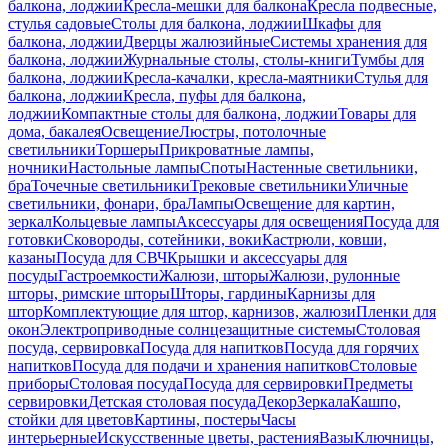
балкона, лоджии
Кресла-мешки для балкона
Кресла подвесные,
стулья садовые
Столы для балкона, лоджии
Шкафы для
балкона, лоджии
Дверцы жалюзийные
Системы хранения для
балкона, лоджии
Журнальные столы, столы-книги
Тумбы для
балкона, лоджии
Кресла-качалки, кресла-маятники
Стулья для
балкона, лоджии
Кресла, пуфы для балкона,
лоджии
Компактные столы для балкона, лоджии
Товары для
дома, бакалея
Освещение
Люстры, потолочные
светильники
Торшеры
Прикроватные лампы,
ночники
Настольные лампы
Споты
Настенные светильники,
бра
Точечные светильники
Трековые светильники
Уличные
светильники, фонари, бра
Лампы
Освещение для картин,
зеркал
Кольцевые лампы
Аксессуары для освещения
Посуда для
готовки
Сковороды, сотейники, воки
Кастрюли, ковши,
казаны
Посуда для СВЧ
Крышки и аксессуары для
посуды
Гастроемкости
Жалюзи, шторы
Жалюзи, рулонные
шторы, римские шторы
Шторы, гардины
Карнизы для
штор
Комплектующие для штор, карнизов, жалюзи
Пленки для
окон
Электроприводные солнцезащитные системы
Столовая
посуда, сервировка
Посуда для напитков
Посуда для горячих
напитков
Посуда для подачи и хранения напитков
Столовые
приборы
Столовая посуда
Посуда для сервировки
Предметы
сервировки
Детская столовая посуда
Декор
Зеркала
Кашпо,
стойки для цветов
Картины, постеры
Часы
интерьерные
Искусственные цветы, растения
Вазы
Ключницы,