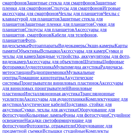
смартфонов
Защитные стекла для смартфонов
Защитные
пленки для смартфонов
Стилусы для смартфонов
Игровые
аксессуары для смартфонов
Чехлы для планшетов
Чехлы с
клавиатурой для планшетов
Защитные стекла для
планшетов
Защитные пленки для планшетов
Сумки для
планшетов
Стилусы для планшетов
Аксессуары для
планшетов, смартфонов
Кабели для телефонов,
планшетов
Фото,
видеосъемка
Фотоаппараты
Видеокамеры
Экшн-камеры
Карты
памяти
Объективы
Вспышки
Аксессуары для камер
Сумки и
чехлы для камер
Зарядные устройства, аккумуляторы для фото,
видеокамер
Аксессуары для объективов
Штативы
Цифровые
фоторамки
Аудиотехника
Мультимедиа акустика
Радиочасы,
метеостанции
Радиоприемники
Музыкальные
центры
Домашние кинотеатры
Акустические
системы
Проигрыватели виниловых пластинок
Аксессуары
для виниловых проигрывателей
Виниловые
пластинки
Инсталляционная акустика
Трансляционные
усилители
Аксессуары для аудиотехники
Комплектующие для
акустики
Акустические кабели
Подставки, стойки для
акустики
Сумки, чехлы для акустики
Оборудование для
фотостудии
Кольцевые лампы
Фоны для фотостудии
Студийное
освещение
Насадки светоформирующие для
фотостудии
Фотозонты, отражатели
Оборудование для
предметной съемки
Вспышки студийные
Комплекты