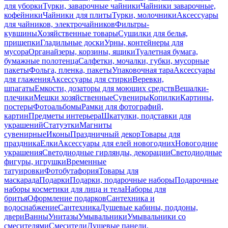
для уборки
Турки, заварочные чайники
Чайники заварочные,
кофейники
Чайники для плиты
Турки, молочники
Аксессуары
для чайников, электрочайников
Фильтры-
кувшины
Хозяйственные товары
Сушилки для белья,
прищепки
Гладильные доски
Урны, контейнеры для
мусора
Органайзеры, корзины, ящики
Туалетная бумага,
бумажные полотенца
Салфетки, мочалки, губки, мусорные
пакеты
Фольга, пленка, пакеты
Упаковочная тара
Аксессуары
для глажения
Аксессуары для стирки
Веревки,
шпагаты
Емкости, дозаторы для моющих средств
Вешалки-
плечики
Мешки хозяйственные
Сувениры
Копилки
Картины,
постеры
Фотоальбомы
Рамки для фотографий,
картин
Предметы интерьера
Шкатулки, подставки для
украшений
Статуэтки
Магниты
сувенирные
Иконы
Праздничный декор
Товары для
праздника
Елки
Аксессуары для елей новогодних
Новогодние
украшения
Светодиодные гирлянды, декорации
Светодиодные
фигуры, игрушки
Временные
татуировки
Фотобутафория
Товары для
маскарада
Подарки
Подарки, подарочные наборы
Подарочные
наборы косметики для лица и тела
Наборы для
бритья
Оформление подарков
Сантехника и
водоснабжение
Сантехника
Душевые кабины, поддоны,
двери
Ванны
Унитазы
Умывальники
Умывальники со
смесителями
Смесители
Душевые панели,