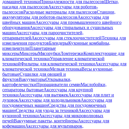
домашней техники
Принадлежности для пылесосов
Щетки,
насадки для пылесосов
Аксессуары для роботов-
пылесосов
Расходные материалы для пылесосов
Станции,
аккумуляторы для роботов-пылесосов
Аксессуары для
швейных машин
Аксессуары для промышленного швейного
оборудования
Аксессуары для стиральных и сушильных
машин
Аксессуары для пароочистителей,
отпаривателей
Аксессуары для стеклоочистителей
Техника для
измельчения продуктов
Блендеры
Кухонные комбайны,
измельчители
Планетарные
миксеры
Миксеры
Мясорубки
Ломтерезки
Комплектующие для
климатической техники
Управление климатической
техникой
Фильтры для климатической техники
Аксессуары для
климатической техники
Мелкая техника
Весы кухонные,
бытовые
Сушилки для овощей и
фруктов
Вакууматоры
Открывалки,
картофелечистки
Проращиватели семян
Маслобойки,
сепараторы бытовые
Аксессуары для крупной
техники
Аксессуары для вытяжек
Аксессуары для плит и
духовок
Аксессуары для холодильников
Аксессуары для
посудомоечных машин
Средства для посудомоечных
машин
Средства для ухода за техникой
Аксессуары для
кухонной техники
Аксессуары для микроволновых
печей
Вакуумные пакеты, контейнеры
Аксессуары для
кофемашин
Аксессуары для мультиварок,