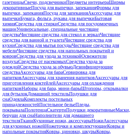
газетницы
Свечи, подсвечники
Предметы интерьера
Ширмы
декоративные
Посуда для выпечки, запекания
Формы для
выпечки, запекания
Посуда для запекания
Аксессуары для
выпечки
Бумага, фольга, рукава для выпечки
Бытовая
химия
Средства для стирки
Средства для посудомоечных
машин
Универсальные, специальные чистящие
средства
Чистящие средства для стекол и зеркал
Чистящие
средства для ванной и туалета
Чистящие средства для
кухни
Средства для мытья посуды
Чистящие средства для
мебели
Чистящие средства для напольных покрытий и
ковров
Средства для ухода за техникой
Освежители
воздуха
Средства от насекомых
Средства ухода за
одеждой
Средства ухода за обувью
Дезинфицирующие
средства
Аксессуары для бара
Сервировка для
напитков
Аксессуары для хранения напитков
Аксессуары для
приготовления коктейлей
Аксессуары для охлаждения
напитков
Наборы для бара, мини-бары
Штопоры, открывалки
для бутылок
Домашний текстиль
Подушки для
сна
Одеяла
Комплекты постельных
принадлежностей
Постельное белье
Пледы,
покрывала
Полотенца
Скатерти
Подушки декоративные
Маски,
беруши для сна
Наполнители для домашнего
текстиля
Ткани
Кухонные ножи, аксессуары
Ножи
Аксессуары
для кухонных ножей
Ножеточки и комплектующие
Ковры и
напольные покрытия
Ковры, циновки, шкуры
Ковры,