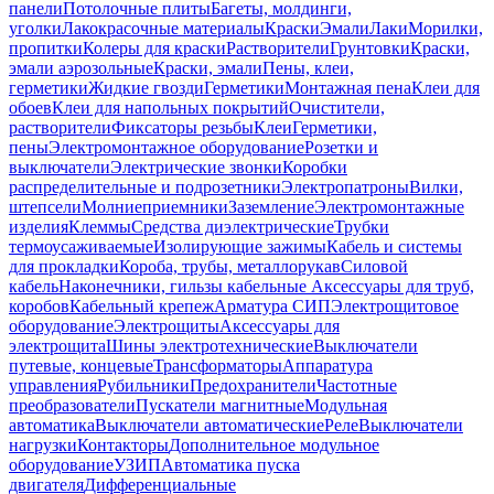
панели
Потолочные плиты
Багеты, молдинги,
уголки
Лакокрасочные материалы
Краски
Эмали
Лаки
Морилки,
пропитки
Колеры для краски
Растворители
Грунтовки
Краски,
эмали аэрозольные
Краски, эмали
Пены, клеи,
герметики
Жидкие гвозди
Герметики
Монтажная пена
Клеи для
обоев
Клеи для напольных покрытий
Очистители,
растворители
Фиксаторы резьбы
Клеи
Герметики,
пены
Электромонтажное оборудование
Розетки и
выключатели
Электрические звонки
Коробки
распределительные и подрозетники
Электропатроны
Вилки,
штепсели
Молниеприемники
Заземление
Электромонтажные
изделия
Клеммы
Средства диэлектрические
Трубки
термоусаживаемые
Изолирующие зажимы
Кабель и системы
для прокладки
Короба, трубы, металлорукав
Силовой
кабель
Наконечники, гильзы кабельные
Аксессуары для труб,
коробов
Кабельный крепеж
Арматура СИП
Электрощитовое
оборудование
Электрощиты
Аксессуары для
электрощита
Шины электротехнические
Выключатели
путевые, концевые
Трансформаторы
Аппаратура
управления
Рубильники
Предохранители
Частотные
преобразователи
Пускатели магнитные
Модульная
автоматика
Выключатели автоматические
Реле
Выключатели
нагрузки
Контакторы
Дополнительное модульное
оборудование
УЗИП
Автоматика пуска
двигателя
Дифференциальные