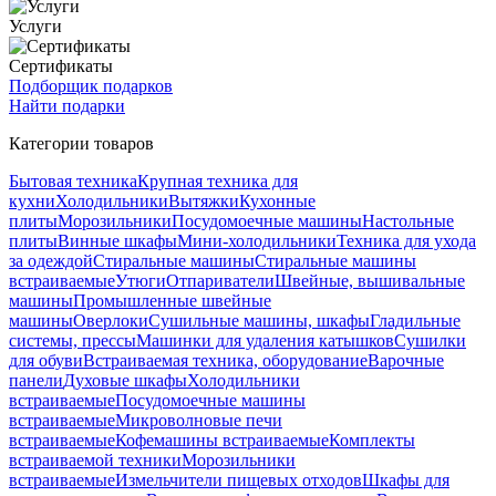
Услуги
Сертификаты
Подборщик подарков
Найти подарки
Категории товаров
Бытовая техника
Крупная техника для
кухни
Холодильники
Вытяжки
Кухонные
плиты
Морозильники
Посудомоечные машины
Настольные
плиты
Винные шкафы
Мини-холодильники
Техника для ухода
за одеждой
Стиральные машины
Стиральные машины
встраиваемые
Утюги
Отпариватели
Швейные, вышивальные
машины
Промышленные швейные
машины
Оверлоки
Сушильные машины, шкафы
Гладильные
системы, прессы
Машинки для удаления катышков
Сушилки
для обуви
Встраиваемая техника, оборудование
Варочные
панели
Духовые шкафы
Холодильники
встраиваемые
Посудомоечные машины
встраиваемые
Микроволновые печи
встраиваемые
Кофемашины встраиваемые
Комплекты
встраиваемой техники
Морозильники
встраиваемые
Измельчители пищевых отходов
Шкафы для