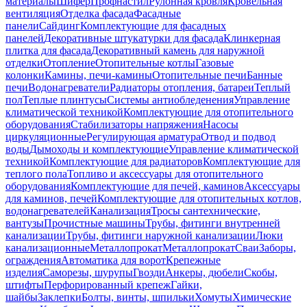
материалы
Шифер
Профнастил
Рулонная кровля
Кровельная
вентиляция
Отделка фасада
Фасадные
панели
Сайдинг
Комплектующие для фасадных
панелей
Декоративные штукатурки для фасада
Клинкерная
плитка для фасада
Декоративный камень для наружной
отделки
Отопление
Отопительные котлы
Газовые
колонки
Камины, печи-камины
Отопительные печи
Банные
печи
Водонагреватели
Радиаторы отопления, батареи
Теплый
пол
Теплые плинтусы
Системы антиобледенения
Управление
климатической техникой
Комплектующие для отопительного
оборудования
Стабилизаторы напряжения
Насосы
циркуляционные
Регулирующая арматура
Отвод и подвод
воды
Дымоходы и комплектующие
Управление климатической
техникой
Комплектующие для радиаторов
Комплектующие для
теплого пола
Топливо и аксессуары для отопительного
оборудования
Комплектующие для печей, каминов
Аксессуары
для каминов, печей
Комплектующие для отопительных котлов,
водонагревателей
Канализация
Тросы сантехнические,
вантузы
Прочистные машины
Трубы, фитинги внутренней
канализации
Трубы, фитинги наружной канализации
Люки
канализационные
Металлопрокат
Металлопрокат
Сваи
Заборы,
ограждения
Автоматика для ворот
Крепежные
изделия
Саморезы, шурупы
Гвозди
Анкеры, дюбели
Скобы,
штифты
Перфорированный крепеж
Гайки,
шайбы
Заклепки
Болты, винты, шпильки
Хомуты
Химические