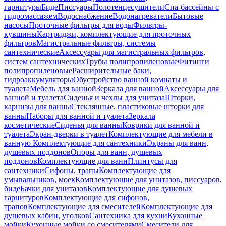
гарнитуры
Биде
Писсуары
Полотенцесушители
Спа-бассейны с
гидромассажем
Водоснабжение
Водонагреватели
Бытовые
насосы
Проточные фильтры для воды
Фильтры-
кувшины
Картриджи, комплектующие для проточных
фильтров
Магистральные фильтры, системы
сантехнические
Аксессуары для магистральных фильтров,
систем сантехнических
Трубы полипропиленовые
Фитинги
полипропиленовые
Расширительные баки,
гидроаккумуляторы
Обустройство ванной комнаты и
туалета
Мебель для ванной
Зеркала для ванной
Аксессуары для
ванной и туалета
Сиденья и чехлы для унитаза
Шторки,
карнизы для ванны
Стеклянные, пластиковые шторки для
ванны
Наборы для ванной и туалета
Зеркала
косметические
Сиденья для ванны
Коврики для ванной и
туалета
Экран-дверки в туалет
Комплектующие для мебели в
ванную
Комплектующие для сантехники
Экраны для ванн,
душевых поддонов
Опоры для ванн, душевых
поддонов
Комплектующие для ванн
Плинтусы для
сантехники
Сифоны, трапы
Комплектующие для
умывальников, моек
Комплектующие для унитазов, писсуаров,
биде
Бачки для унитазов
Комплектующие для душевых
гарнитуров
Комплектующие для сифонов,
трапов
Комплектующие для смесителей
Комплектующие для
душевых кабин, уголков
Сантехника для кухни
Кухонные
мойки
Кухонные мойки со смесителями
Смесители для