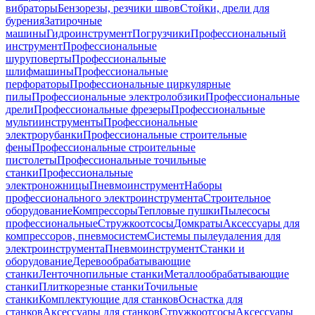
вибраторы
Бензорезы, резчики швов
Стойки, дрели для
бурения
Затирочные
машины
Гидроинструмент
Погрузчики
Профессиональный
инструмент
Профессиональные
шуруповерты
Профессиональные
шлифмашины
Профессиональные
перфораторы
Профессиональные циркулярные
пилы
Профессиональные электролобзики
Профессиональные
дрели
Профессиональные фрезеры
Профессиональные
мультиинструменты
Профессиональные
электрорубанки
Профессиональные строительные
фены
Профессиональные строительные
пистолеты
Профессиональные точильные
станки
Профессиональные
электроножницы
Пневмоинструмент
Наборы
профессионального электроинструмента
Строительное
оборудование
Компрессоры
Тепловые пушки
Пылесосы
профессиональные
Стружкоотсосы
Домкраты
Аксессуары для
компрессоров, пневмосистем
Системы пылеудаления для
электроинструмента
Пневмоинструмент
Станки и
оборудование
Деревообрабатывающие
станки
Ленточнопильные станки
Металлообрабатывающие
станки
Плиткорезные станки
Точильные
станки
Комплектующие для станков
Оснастка для
станков
Аксессуары для станков
Стружкоотсосы
Аксессуары