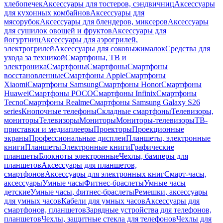
хлебопечек
Аксессуары для тостеров, сэндвичниц
Аксессуары
для кухонных комбайнов
Аксессуары для
мясорубок
Аксессуары для блендеров, миксеров
Аксессуары
для сушилок овощей и фруктов
Аксессуары для
йогуртниц
Аксессуары для аэрогрилей,
электрогрилей
Аксессуары для соковыжималок
Средства для
ухода за техникой
Смартфоны, ТВ и
электроника
Смартфоны
Смартфоны
Смартфоны
восстановленные
Смартфоны Apple
Смартфоны
Xiaomi
Смартфоны Samsung
Смартфоны Honor
Смартфоны
Huawei
Смартфоны POCO
Смартфоны Infinix
Смартфоны
Tecno
Смартфоны Realme
Смартфоны Samsung Galaxy S26
series
Кнопочные телефоны
Складные смартфоны
Телевизоры,
мониторы
Телевизоры
Мониторы
Мониторы-телевизоры
ТВ-
приставки и медиаплееры
Проекторы
Проекционные
экраны
Профессиональные дисплеи
Планшеты, электронные
книги
Планшеты
Электронные книги
Графические
планшеты
Блокноты электронные
Чехлы, бамперы для
планшетов
Аксессуары для планшетов,
смартфонов
Аксессуары для электронных книг
Смарт-часы,
аксессуары
Умные часы
Фитнес-браслеты
Умные часы
детские
Умные часы, фитнес-браслеты
Ремешки, аксессуары
для умных часов
Кабели для умных часов
Аксессуары для
смартфонов, планшетов
Зарядные устройства для телефонов,
планшетов
Чехлы, защитные стекла для телефонов
Чехлы для