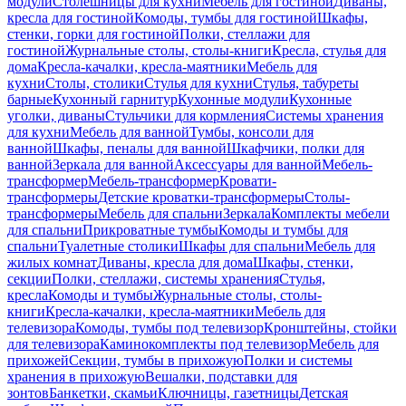
модули
Столешницы для кухни
Мебель для гостиной
Диваны,
кресла для гостиной
Комоды, тумбы для гостиной
Шкафы,
стенки, горки для гостиной
Полки, стеллажи для
гостиной
Журнальные столы, столы-книги
Кресла, стулья для
дома
Кресла-качалки, кресла-маятники
Мебель для
кухни
Столы, столики
Стулья для кухни
Стулья, табуреты
барные
Кухонный гарнитур
Кухонные модули
Кухонные
уголки, диваны
Стульчики для кормления
Системы хранения
для кухни
Мебель для ванной
Тумбы, консоли для
ванной
Шкафы, пеналы для ванной
Шкафчики, полки для
ванной
Зеркала для ванной
Аксессуары для ванной
Мебель-
трансформер
Мебель-трансформер
Кровати-
трансформеры
Детские кроватки-трансформеры
Столы-
трансформеры
Мебель для спальни
Зеркала
Комплекты мебели
для спальни
Прикроватные тумбы
Комоды и тумбы для
спальни
Туалетные столики
Шкафы для спальни
Мебель для
жилых комнат
Диваны, кресла для дома
Шкафы, стенки,
секции
Полки, стеллажи, системы хранения
Стулья,
кресла
Комоды и тумбы
Журнальные столы, столы-
книги
Кресла-качалки, кресла-маятники
Мебель для
телевизора
Комоды, тумбы под телевизор
Кронштейны, стойки
для телевизора
Каминокомплекты под телевизор
Мебель для
прихожей
Секции, тумбы в прихожую
Полки и системы
хранения в прихожую
Вешалки, подставки для
зонтов
Банкетки, скамьи
Ключницы, газетницы
Детская