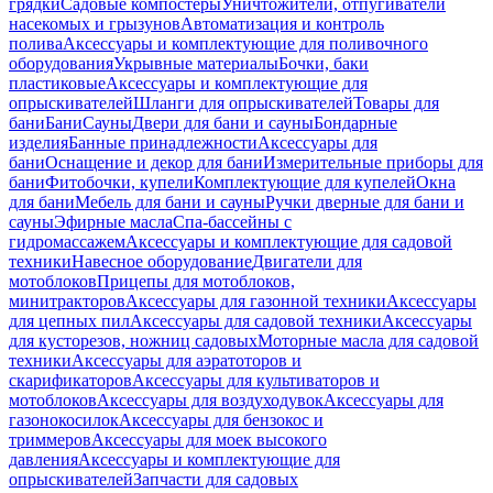
грядки
Садовые компостеры
Уничтожители, отпугиватели
насекомых и грызунов
Автоматизация и контроль
полива
Аксессуары и комплектующие для поливочного
оборудования
Укрывные материалы
Бочки, баки
пластиковые
Аксессуары и комплектующие для
опрыскивателей
Шланги для опрыскивателей
Товары для
бани
Бани
Сауны
Двери для бани и сауны
Бондарные
изделия
Банные принадлежности
Аксессуары для
бани
Оснащение и декор для бани
Измерительные приборы для
бани
Фитобочки, купели
Комплектующие для купелей
Окна
для бани
Мебель для бани и сауны
Ручки дверные для бани и
сауны
Эфирные масла
Спа-бассейны с
гидромассажем
Аксессуары и комплектующие для садовой
техники
Навесное оборудование
Двигатели для
мотоблоков
Прицепы для мотоблоков,
минитракторов
Аксессуары для газонной техники
Аксессуары
для цепных пил
Аксессуары для садовой техники
Аксессуары
для кусторезов, ножниц садовых
Моторные масла для садовой
техники
Аксессуары для аэратоторов и
скарификаторов
Аксессуары для культиваторов и
мотоблоков
Аксессуары для воздуходувок
Аксессуары для
газонокосилок
Аксессуары для бензокос и
триммеров
Аксессуары для моек высокого
давления
Аксессуары и комплектующие для
опрыскивателей
Запчасти для садовых