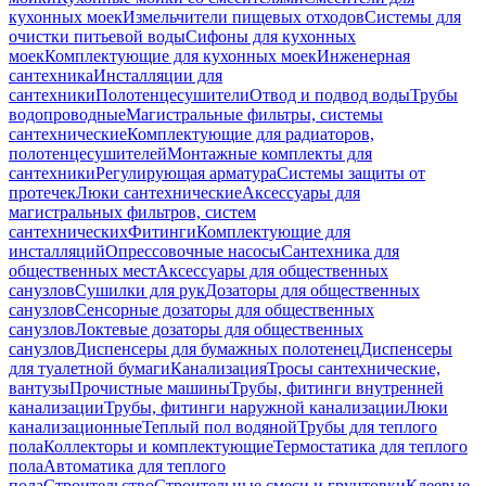
кухонных моек
Измельчители пищевых отходов
Системы для
очистки питьевой воды
Сифоны для кухонных
моек
Комплектующие для кухонных моек
Инженерная
сантехника
Инсталляции для
сантехники
Полотенцесушители
Отвод и подвод воды
Трубы
водопроводные
Магистральные фильтры, системы
сантехнические
Комплектующие для радиаторов,
полотенцесушителей
Монтажные комплекты для
сантехники
Регулирующая арматура
Системы защиты от
протечек
Люки сантехнические
Аксессуары для
магистральных фильтров, систем
сантехнических
Фитинги
Комплектующие для
инсталляций
Опрессовочные насосы
Сантехника для
общественных мест
Аксессуары для общественных
санузлов
Сушилки для рук
Дозаторы для общественных
санузлов
Сенсорные дозаторы для общественных
санузлов
Локтевые дозаторы для общественных
санузлов
Диспенсеры для бумажных полотенец
Диспенсеры
для туалетной бумаги
Канализация
Тросы сантехнические,
вантузы
Прочистные машины
Трубы, фитинги внутренней
канализации
Трубы, фитинги наружной канализации
Люки
канализационные
Теплый пол водяной
Трубы для теплого
пола
Коллекторы и комплектующие
Термостатика для теплого
пола
Автоматика для теплого
пола
Строительство
Строительные смеси и грунтовки
Клеевые