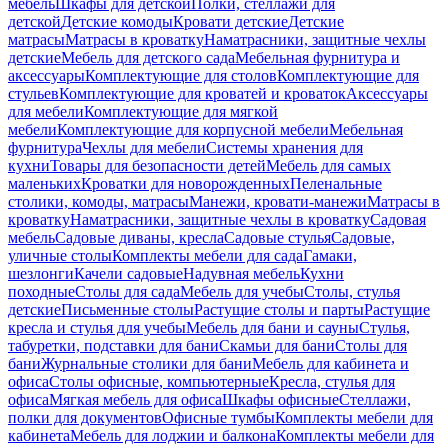
мебель
Шкафы для детской
Полки, стеллажи для
детской
Детские комоды
Кровати детские
Детские
матрасы
Матрасы в кроватку
Наматрасники, защитные чехлы
детские
Мебель для детского сада
Мебельная фурнитура и
аксессуары
Комплектующие для столов
Комплектующие для
стульев
Комплектующие для кроватей и кроваток
Аксессуары
для мебели
Комплектующие для мягкой
мебели
Комплектующие для корпусной мебели
Мебельная
фурнитура
Чехлы для мебели
Системы хранения для
кухни
Товары для безопасности детей
Мебель для самых
маленьких
Кроватки для новорожденных
Пеленальные
столики, комоды, матрасы
Манежи, кровати-манежи
Матрасы в
кроватку
Наматрасники, защитные чехлы в кроватку
Садовая
мебель
Садовые диваны, кресла
Садовые стулья
Садовые,
уличные столы
Комплекты мебели для сада
Гамаки,
шезлонги
Качели садовые
Надувная мебель
Кухни
походные
Столы для сада
Мебель для учебы
Столы, стулья
детские
Письменные столы
Растущие столы и парты
Растущие
кресла и стулья для учебы
Мебель для бани и сауны
Стулья,
табуретки, подставки для бани
Скамьи для бани
Столы для
бани
Журнальные столики для бани
Мебель для кабинета и
офиса
Столы офисные, компьютерные
Кресла, стулья для
офиса
Мягкая мебель для офиса
Шкафы офисные
Стеллажи,
полки для документов
Офисные тумбы
Комплекты мебели для
кабинета
Мебель для лоджии и балкона
Комплекты мебели для