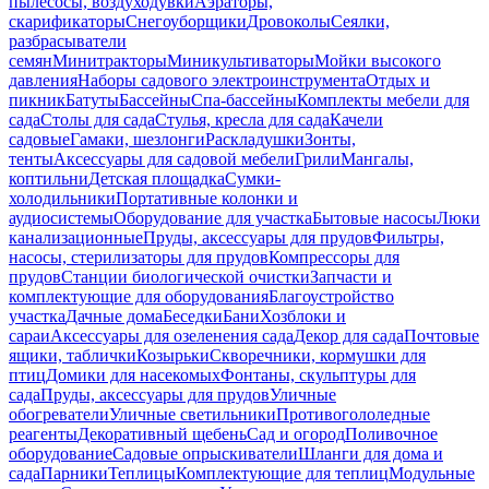
пылесосы, воздуходувки
Аэраторы,
скарификаторы
Снегоуборщики
Дровоколы
Сеялки,
разбрасыватели
семян
Минитракторы
Миникультиваторы
Мойки высокого
давления
Наборы садового электроинструмента
Отдых и
пикник
Батуты
Бассейны
Спа-бассейны
Комплекты мебели для
сада
Столы для сада
Стулья, кресла для сада
Качели
садовые
Гамаки, шезлонги
Раскладушки
Зонты,
тенты
Аксессуары для садовой мебели
Грили
Мангалы,
коптильни
Детская площадка
Сумки-
холодильники
Портативные колонки и
аудиосистемы
Оборудование для участка
Бытовые насосы
Люки
канализационные
Пруды, аксессуары для прудов
Фильтры,
насосы, стерилизаторы для прудов
Компрессоры для
прудов
Станции биологической очистки
Запчасти и
комплектующие для оборудования
Благоустройство
участка
Дачные дома
Беседки
Бани
Хозблоки и
сараи
Аксессуары для озеленения сада
Декор для сада
Почтовые
ящики, таблички
Козырьки
Скворечники, кормушки для
птиц
Домики для насекомых
Фонтаны, скульптуры для
сада
Пруды, аксессуары для прудов
Уличные
обогреватели
Уличные светильники
Противогололедные
реагенты
Декоративный щебень
Сад и огород
Поливочное
оборудование
Садовые опрыскиватели
Шланги для дома и
сада
Парники
Теплицы
Комплектующие для теплиц
Модульные