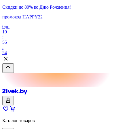
Скидки до 80% ко Дню Рождения!
промокод HAPPY22
0
дн
19
:
55
:
54
Каталог товаров