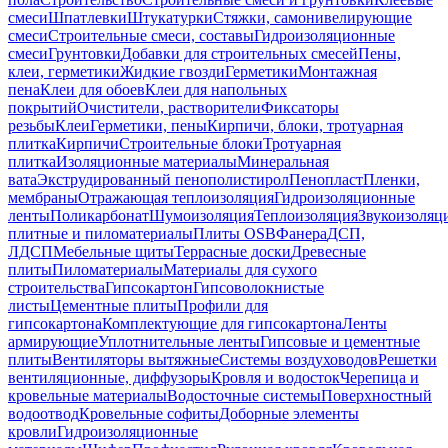
смеси
Шпатлевки
Штукатурки
Стяжки, самонивелирующие
смеси
Строительные смеси, составы
Гидроизоляционные
смеси
Грунтовки
Добавки для строительных смесей
Пены,
клеи, герметики
Жидкие гвозди
Герметики
Монтажная
пена
Клеи для обоев
Клеи для напольных
покрытий
Очистители, растворители
Фиксаторы
резьбы
Клеи
Герметики, пены
Кирпичи, блоки, тротуарная
плитка
Кирпичи
Строительные блоки
Тротуарная
плитка
Изоляционные материалы
Минеральная
вата
Экструдированный пенополистирол
Пенопласт
Пленки,
мембраны
Отражающая теплоизоляция
Гидроизоляционные
ленты
Поликарбонат
Шумоизоляция
Теплоизоляция
Звукоизоляц
плитные и пиломатериалы
Плиты OSB
Фанера
ДСП,
ЛДСП
Мебельные щиты
Террасные доски
Древесные
плиты
Пиломатериалы
Материалы для сухого
строительства
Гипсокартон
Гипсоволокнистые
листы
Цементные плиты
Профили для
гипсокартона
Комплектующие для гипсокартона
Ленты
армирующие
Уплотнительные ленты
Гипсовые и цементные
плиты
Вентиляторы вытяжные
Системы воздуховодов
Решетки
вентиляционные, диффузоры
Кровля и водосток
Черепица и
кровельные материалы
Водосточные системы
Поверхностный
водоотвод
Кровельные софиты
Доборные элементы
кровли
Гидроизоляционные