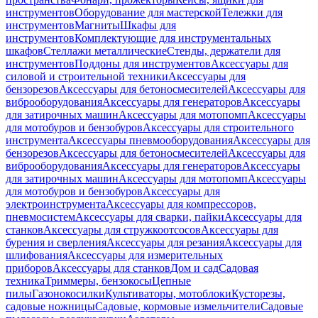
инструментов
Оборудование для мастерской
Тележки для
инструментов
Магниты
Шкафы для
инструментов
Комплектующие для инструментальных
шкафов
Стеллажи металлические
Стенды, держатели для
инструментов
Поддоны для инструментов
Аксессуары для
силовой и строительной техники
Аксессуары для
бензорезов
Аксессуары для бетоносмесителей
Аксессуары для
виброоборудования
Аксессуары для генераторов
Аксессуары
для затирочных машин
Аксессуары для мотопомп
Аксессуары
для мотобуров и бензобуров
Аксессуары для строительного
инструмента
Аксессуары пневмооборудования
Аксессуары для
бензорезов
Аксессуары для бетоносмесителей
Аксессуары для
виброоборудования
Аксессуары для генераторов
Аксессуары
для затирочных машин
Аксессуары для мотопомп
Аксессуары
для мотобуров и бензобуров
Аксессуары для
электроинструмента
Аксессуары для компрессоров,
пневмосистем
Аксессуары для сварки, пайки
Аксессуары для
станков
Аксессуары для стружкоотсосов
Аксессуары для
бурения и сверления
Аксессуары для резания
Аксессуары для
шлифования
Аксессуары для измерительных
приборов
Аксессуары для станков
Дом и сад
Садовая
техника
Триммеры, бензокосы
Цепные
пилы
Газонокосилки
Культиваторы, мотоблоки
Кусторезы,
садовые ножницы
Садовые, кормовые измельчители
Садовые