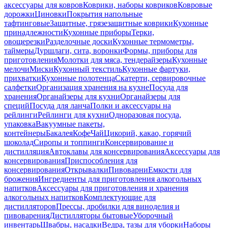
аксессуары для ковров
Коврики, наборы ковриков
Ковровые
дорожки
Циновки
Покрытия напольные
тафтинговые
Защитные, грязезащитные коврики
Кухонные
принадлежности
Кухонные приборы
Терки,
овощерезки
Разделочные доски
Кухонные термометры,
таймеры
Дуршлаги, сита, воронки
Формы, приборы для
приготовления
Молотки для мяса, тендерайзеры
Кухонные
мелочи
Миски
Кухонный текстиль
Кухонные фартуки,
прихватки
Кухонные полотенца
Скатерти, сервировочные
салфетки
Организация хранения на кухне
Посуда для
хранения
Органайзеры для кухни
Органайзеры для
специй
Посуда для ланча
Полки и аксессуары на
рейлинги
Рейлинги для кухни
Одноразовая посуда,
упаковка
Вакуумные пакеты,
контейнеры
Бакалея
Кофе
Чай
Цикорий, какао, горячий
шоколад
Сиропы и топпинги
Консервирование и
дистилляция
Автоклавы для консервирования
Аксессуары для
консервирования
Приспособления для
консервирования
Открывалки
Пивоварни
Емкости для
брожения
Ингредиенты для приготовления алкогольных
напитков
Аксессуары для приготовления и хранения
алкогольных напитков
Комплектующие для
дистилляторов
Прессы, дробилки для виноделия и
пивоварения
Дистилляторы бытовые
Уборочный
инвентарь
Швабры, насадки
Ведра, тазы для уборки
Наборы