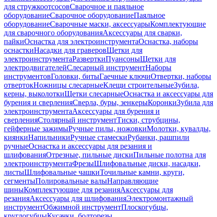
для стружкоотсосов
Сварочное и паяльное
оборудование
Сварочное оборудование
Паяльное
оборудование
Сварочные маски, аксессуары
Комплектующие
для сварочного оборудования
Аксессуары для сварки,
пайки
Оснастка для электроинструмента
Оснастка, наборы
оснастки
Насадки для граверов
Щетки для
электроинструмента
Развертки
Пуансоны
Щетки для
электродвигателей
Слесарный инструмент
Наборы
инструментов
Головки, биты
Гаечные ключи
Отвертки, наборы
отверток
Ножницы слесарные
Клещи строительные
Зубила,
керны, выколотки
Щетки слесарные
Оснастка и аксессуары для
бурения и сверления
Сверла, буры, зенкеры
Коронки
Зубила для
электроинструмента
Аксессуары для бурения и
сверления
Столярный инструмент
Тиски, струбцины,
гейферные зажимы
Ручные пилы, ножовки
Молотки, кувалды,
киянки
Напильники
Ручные стамески
Рубанки, рашпили
ручные
Оснастка и аксессуары для резания и
шлифования
Отрезные, пильные диски
Пильные полотна для
электроинструмента
Фрезы
Шлифовальные диски, насадки,
листы
Шлифовальные чашки
Точильные камни, круги,
сегменты
Полировальные валы
Направляющие
шины
Комплектующие для резания
Аксессуары для
резания
Аксессуары для шлифования
Электромонтажный
инструмент
Обжимной инструмент
Плоскогубцы,
круглогубцы
Кусачки, болторезы,