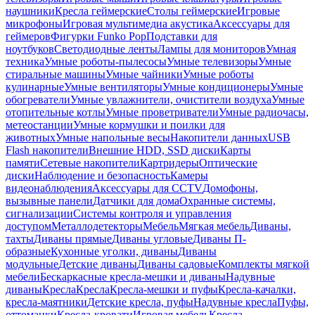
наушники
Кресла геймерские
Столы геймерские
Игровые
микрофоны
Игровая мультимедиа акустика
Аксессуары для
геймеров
Фигурки Funko Pop
Подставки для
ноутбуков
Светодиодные ленты
Лампы для мониторов
Умная
техника
Умные роботы-пылесосы
Умные телевизоры
Умные
стиральные машины
Умные чайники
Умные роботы
кулинарные
Умные вентиляторы
Умные кондиционеры
Умные
обогреватели
Умные увлажнители, очистители воздуха
Умные
отопительные котлы
Умные проветриватели
Умные радиочасы,
метеостанции
Умные кормушки и поилки для
животных
Умные напольные весы
Накопители данных
USB
Flash накопители
Внешние HDD, SSD диски
Карты
памяти
Сетевые накопители
Картридеры
Оптические
диски
Наблюдение и безопасность
Камеры
видеонаблюдения
Аксессуары для CCTV
Домофоны,
вызывные панели
Датчики для дома
Охранные системы,
сигнализации
Системы контроля и управления
доступом
Металлодетекторы
Мебель
Мягкая мебель
Диваны,
тахты
Диваны прямые
Диваны угловые
Диваны П-
образные
Кухонные уголки, диваны
Диваны
модульные
Детские диваны
Диваны садовые
Комплекты мягкой
мебели
Бескаркасные кресла-мешки и диваны
Надувные
диваны
Кресла
Кресла
Кресла-мешки и пуфы
Кресла-качалки,
кресла-маятники
Детские кресла, пуфы
Надувные кресла
Пуфы,
оттоманки
Кресла-кровати
Игровая мебель
Кресла