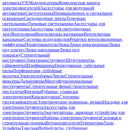
автоматы
УЗО
Конденсаторы
Комплексная защита
электродвигателей
Аксессуары для модульной
автоматики
Светотехника
Промышленное и сигнальное
освещение
Светодиодные ленты
Точечные
светильники
Трековые светильники
Аксессуары для
светотехники
Аксессуары для светодиодных
лент
Вентиляция
Вентиляторы вытяжные
Вентиляторы
канальные
Системы воздуховодов
Решетки вентиляционные,
диффузоры
Проветриватели
Люки
Люки ревизионные
Люки
под плитку
Люки напольные
Люки под
покраску
Строительный
инструмент
Электроинструмент
Шуруповерты,
гайковерты
Шлифмашины
Циркулярные, сабельные
пилы
Перфораторы, отбойные
молотки
Электролобзики
Дрели
Строительные
миксеры
Дальномеры
Многофункциональные
инструменты
Строительные фены
Строительные
пистолеты
Фрезеры
Рубанки, стамески
электрические
Краскопульты
Степлеры,
гвоздезабиватели
Электрические ножницы, резаки
Насадки для
электроинструмента
Аксессуары для
электроинструмента
Аккумуляторы, зарядные устройства для
электроинструмента
Наборы электроинструмента
Силовая и
строительная техника
Бетоносмесители
Генераторы
Тали,
тельферы
Такелаж
Виброплиты, глубинные