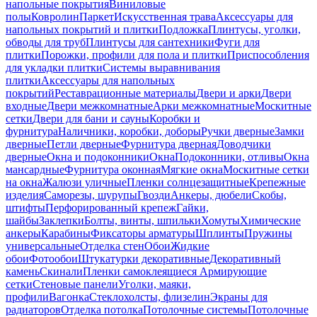
напольные покрытия
Виниловые
полы
Ковролин
Паркет
Искусственная трава
Аксессуары для
напольных покрытий и плитки
Подложка
Плинтусы, уголки,
обводы для труб
Плинтусы для сантехники
Фуги для
плитки
Порожки, профили для пола и плитки
Приспособления
для укладки плитки
Системы выравнивания
плитки
Аксессуары для напольных
покрытий
Реставрационные материалы
Двери и арки
Двери
входные
Двери межкомнатные
Арки межкомнатные
Москитные
сетки
Двери для бани и сауны
Коробки и
фурнитура
Наличники, коробки, доборы
Ручки дверные
Замки
дверные
Петли дверные
Фурнитура дверная
Доводчики
дверные
Окна и подоконники
Окна
Подоконники, отливы
Окна
мансардные
Фурнитура оконная
Мягкие окна
Москитные сетки
на окна
Жалюзи уличные
Пленки солнцезащитные
Крепежные
изделия
Саморезы, шурупы
Гвозди
Анкеры, дюбели
Скобы,
штифты
Перфорированный крепеж
Гайки,
шайбы
Заклепки
Болты, винты, шпильки
Хомуты
Химические
анкеры
Карабины
Фиксаторы арматуры
Шплинты
Пружины
универсальные
Отделка стен
Обои
Жидкие
обои
Фотообои
Штукатурки декоративные
Декоративный
камень
Скинали
Пленки самоклеящиеся
Армирующие
сетки
Стеновые панели
Уголки, маяки,
профили
Вагонка
Стеклохолсты, флизелин
Экраны для
радиаторов
Отделка потолка
Потолочные системы
Потолочные