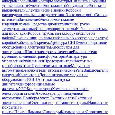
анкеры
Карабины
Фиксаторы арматуры
Шплинты
Пружины
универсальные
Электромонтажное оборудование
Розетки и
выключатели
Электрические звонки
Коробки
распределительные и подрозетники
Электропатроны
Вилки,
штепсели
Заземление
Электромонтажные
изделия
Клеммы
Средства диэлектрические
Трубки
термоусаживаемые
Изолирующие зажимы
Кабель и системы
для прокладки
Короба, трубы, металлорукав
Силовой
кабель
Наконечники, гильзы кабельные
Аксессуары для труб,
коробов
Кабельный крепеж
Арматура СИП
Электрощитовое
оборудование
Электрощиты
Аксессуары для
электрощита
Шины электротехнические
Выключатели
путевые, концевые
Трансформаторы
Аппаратура
управления
Рубильники
Предохранители
Частотные
преобразователи
Пускатели магнитные
Модульная
автоматика
Выключатели автоматические
Реле
Выключатели
нагрузки
Контакторы
Дополнительное модульное
оборудование
УЗИП
Автоматика пуска
двигателя
Дифференциальные
автоматы
УЗО
Конденсаторы
Комплексная защита
электродвигателей
Аксессуары для модульной
автоматики
Приборы учета
Счетчики газа
Счетчики
электроэнергии
Счетчики воды
Ремонт и отделка
Напольные
покрытия и
плитка
Плитка
Ламинат
Линолеум
Керамогранит
Спортивные