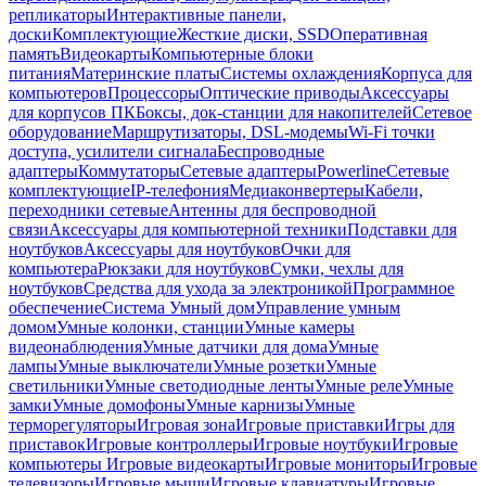
репликаторы
Интерактивные панели,
доски
Комплектующие
Жесткие диски, SSD
Оперативная
память
Видеокарты
Компьютерные блоки
питания
Материнские платы
Системы охлаждения
Корпуса для
компьютеров
Процессоры
Оптические приводы
Аксессуары
для корпусов ПК
Боксы, док-станции для накопителей
Сетевое
оборудование
Маршрутизаторы, DSL-модемы
Wi-Fi точки
доступа, усилители сигнала
Беспроводные
адаптеры
Коммутаторы
Сетевые адаптеры
Powerline
Сетевые
комплектующие
IP-телефония
Медиаконвертеры
Кабели,
переходники сетевые
Антенны для беспроводной
связи
Аксессуары для компьютерной техники
Подставки для
ноутбуков
Аксессуары для ноутбуков
Очки для
компьютера
Рюкзаки для ноутбуков
Сумки, чехлы для
ноутбуков
Средства для ухода за электроникой
Программное
обеспечение
Система Умный дом
Управление умным
домом
Умные колонки, станции
Умные камеры
видеонаблюдения
Умные датчики для дома
Умные
лампы
Умные выключатели
Умные розетки
Умные
светильники
Умные светодиодные ленты
Умные реле
Умные
замки
Умные домофоны
Умные карнизы
Умные
терморегуляторы
Игровая зона
Игровые приставки
Игры для
приставок
Игровые контроллеры
Игровые ноутбуки
Игровые
компьютеры
Игровые видеокарты
Игровые мониторы
Игровые
телевизоры
Игровые мыши
Игровые клавиатуры
Игровые