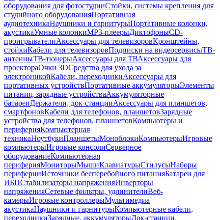
оборудования для фотостудии
Стойки, системы крепления для
студийного оборудования
Портативная
аудиотехника
Наушники и гарнитуры
Портативные колонки,
акустика
Умные колонки
MP3-плееры
Диктофоны
CD-
проигрыватели
Аксессуары для телевизоров
Кронштейны,
стойки
Кабели для телевизоров
Подписки на видеосервисы
ТВ-
антенны
ТВ-тюнеры
Аксессуары для ТВ
Аксессуары для
проектора
Очки 3D
Средства для ухода за
электроникой
Кабели, переходники
Аксессуары для
портативных устройств
Портативные аккумуляторы
Элементы
питания, зарядные устройства
Аккумуляторные
батареи
Держатели, док-станции
Аксессуары для планшетов,
смартфонов
Кабели для телефонов, планшетов
Зарядные
устройства для телефонов, планшетов
Компьютеры и
периферия
Компьютерная
техника
Ноутбуки
Планшеты
Моноблоки
Компьютеры
Игровые
компьютеры
Игровые консоли
Серверное
оборудование
Компьютерная
периферия
Мониторы
Мыши
Клавиатуры
Стилусы
Наборы
периферии
Источники бесперебойного питания
Батареи для
ИБП
Стабилизаторы напряжения
Инверторы
напряжения
Сетевые фильтры, удлинители
Веб-
камеры
Игровые контроллеры
Мультимедиа
акустика
Наушники и гарнитуры
Компьютерные кабели,
переходники
Зарядные, аккумуляторы
Док-станции,