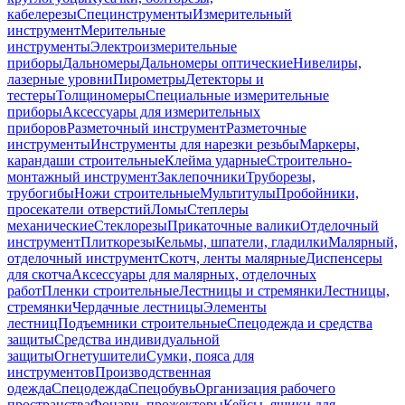
кабелерезы
Специнструменты
Измерительный
инструмент
Мерительные
инструменты
Электроизмерительные
приборы
Дальномеры
Дальномеры оптические
Нивелиры,
лазерные уровни
Пирометры
Детекторы и
тестеры
Толщиномеры
Специальные измерительные
приборы
Аксессуары для измерительных
приборов
Разметочный инструмент
Разметочные
инструменты
Инструменты для нарезки резьбы
Маркеры,
карандаши строительные
Клейма ударные
Строительно-
монтажный инструмент
Заклепочники
Труборезы,
трубогибы
Ножи строительные
Мультитулы
Пробойники,
просекатели отверстий
Ломы
Степлеры
механические
Стеклорезы
Прикаточные валики
Отделочный
инструмент
Плиткорезы
Кельмы, шпатели, гладилки
Малярный,
отделочный инструмент
Скотч, ленты малярные
Диспенсеры
для скотча
Аксессуары для малярных, отделочных
работ
Пленки строительные
Лестницы и стремянки
Лестницы,
стремянки
Чердачные лестницы
Элементы
лестниц
Подъемники строительные
Спецодежда и средства
защиты
Средства индивидуальной
защиты
Огнетушители
Сумки, пояса для
инструментов
Производственная
одежда
Спецодежда
Спецобувь
Организация рабочего
пространства
Фонари, прожекторы
Кейсы, ящики для