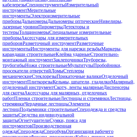
кабелерезы
Специнструменты
Измерительный
инструмент
Мерительные
инструменты
Электроизмерительные
приборы
Дальномеры
Дальномеры оптические
Нивелиры,
лазерные уровни
Пирометры
Детекторы и
тестеры
Толщиномеры
Специальные измерительные
приборы
Аксессуары для измерительных
приборов
Разметочный инструмент
Разметочные
инструменты
Инструменты для нарезки резьбы
Маркеры,
карандаши строительные
Клейма ударные
Строительно-
монтажный инструмент
Заклепочники
Труборезы,
трубогибы
Ножи строительные
Мультитулы
Пробойники,
просекатели отверстий
Ломы
Степлеры
механические
Стеклорезы
Прикаточные валики
Отделочный
инструмент
Плиткорезы
Кельмы, шпатели, гладилки
Малярный,
отделочный инструмент
Скотч, ленты малярные
Диспенсеры
для скотча
Аксессуары для малярных, отделочных
работ
Пленки строительные
Лестницы и стремянки
Лестницы,
стремянки
Чердачные лестницы
Элементы
лестниц
Подъемники строительные
Спецодежда и средства
защиты
Средства индивидуальной
защиты
Огнетушители
Сумки, пояса для
инструментов
Производственная
одежда
Спецодежда
Спецобувь
Организация рабочего
пространства
Фонари, прожекторы
Кейсы, ящики для