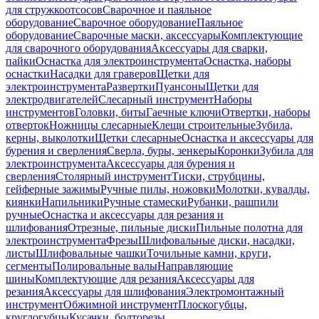
для стружкоотсосов
Сварочное и паяльное
оборудование
Сварочное оборудование
Паяльное
оборудование
Сварочные маски, аксессуары
Комплектующие
для сварочного оборудования
Аксессуары для сварки,
пайки
Оснастка для электроинструмента
Оснастка, наборы
оснастки
Насадки для граверов
Щетки для
электроинструмента
Развертки
Пуансоны
Щетки для
электродвигателей
Слесарный инструмент
Наборы
инструментов
Головки, биты
Гаечные ключи
Отвертки, наборы
отверток
Ножницы слесарные
Клещи строительные
Зубила,
керны, выколотки
Щетки слесарные
Оснастка и аксессуары для
бурения и сверления
Сверла, буры, зенкеры
Коронки
Зубила для
электроинструмента
Аксессуары для бурения и
сверления
Столярный инструмент
Тиски, струбцины,
гейферные зажимы
Ручные пилы, ножовки
Молотки, кувалды,
киянки
Напильники
Ручные стамески
Рубанки, рашпили
ручные
Оснастка и аксессуары для резания и
шлифования
Отрезные, пильные диски
Пильные полотна для
электроинструмента
Фрезы
Шлифовальные диски, насадки,
листы
Шлифовальные чашки
Точильные камни, круги,
сегменты
Полировальные валы
Направляющие
шины
Комплектующие для резания
Аксессуары для
резания
Аксессуары для шлифования
Электромонтажный
инструмент
Обжимной инструмент
Плоскогубцы,
круглогубцы
Кусачки, болторезы,