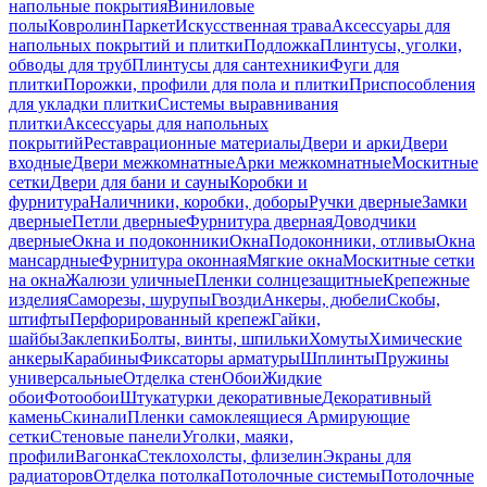
напольные покрытия
Виниловые
полы
Ковролин
Паркет
Искусственная трава
Аксессуары для
напольных покрытий и плитки
Подложка
Плинтусы, уголки,
обводы для труб
Плинтусы для сантехники
Фуги для
плитки
Порожки, профили для пола и плитки
Приспособления
для укладки плитки
Системы выравнивания
плитки
Аксессуары для напольных
покрытий
Реставрационные материалы
Двери и арки
Двери
входные
Двери межкомнатные
Арки межкомнатные
Москитные
сетки
Двери для бани и сауны
Коробки и
фурнитура
Наличники, коробки, доборы
Ручки дверные
Замки
дверные
Петли дверные
Фурнитура дверная
Доводчики
дверные
Окна и подоконники
Окна
Подоконники, отливы
Окна
мансардные
Фурнитура оконная
Мягкие окна
Москитные сетки
на окна
Жалюзи уличные
Пленки солнцезащитные
Крепежные
изделия
Саморезы, шурупы
Гвозди
Анкеры, дюбели
Скобы,
штифты
Перфорированный крепеж
Гайки,
шайбы
Заклепки
Болты, винты, шпильки
Хомуты
Химические
анкеры
Карабины
Фиксаторы арматуры
Шплинты
Пружины
универсальные
Отделка стен
Обои
Жидкие
обои
Фотообои
Штукатурки декоративные
Декоративный
камень
Скинали
Пленки самоклеящиеся
Армирующие
сетки
Стеновые панели
Уголки, маяки,
профили
Вагонка
Стеклохолсты, флизелин
Экраны для
радиаторов
Отделка потолка
Потолочные системы
Потолочные