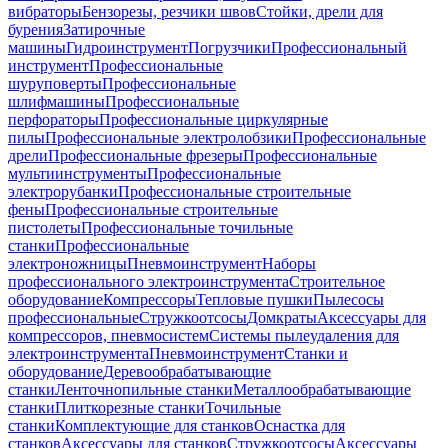
вибраторы
Бензорезы, резчики швов
Стойки, дрели для
бурения
Затирочные
машины
Гидроинструмент
Погрузчики
Профессиональный
инструмент
Профессиональные
шуруповерты
Профессиональные
шлифмашины
Профессиональные
перфораторы
Профессиональные циркулярные
пилы
Профессиональные электролобзики
Профессиональные
дрели
Профессиональные фрезеры
Профессиональные
мультиинструменты
Профессиональные
электрорубанки
Профессиональные строительные
фены
Профессиональные строительные
пистолеты
Профессиональные точильные
станки
Профессиональные
электроножницы
Пневмоинструмент
Наборы
профессионального электроинструмента
Строительное
оборудование
Компрессоры
Тепловые пушки
Пылесосы
профессиональные
Стружкоотсосы
Домкраты
Аксессуары для
компрессоров, пневмосистем
Системы пылеудаления для
электроинструмента
Пневмоинструмент
Станки и
оборудование
Деревообрабатывающие
станки
Ленточнопильные станки
Металлообрабатывающие
станки
Плиткорезные станки
Точильные
станки
Комплектующие для станков
Оснастка для
станков
Аксессуары для станков
Стружкоотсосы
Аксессуары