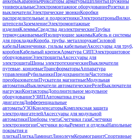
анкеры
Карабины
Фиксаторы арматуры
Шплинты
Пружины
универсальные
Электромонтажное оборудование
Розетки и
выключатели
Электрические звонки
Коробки
распределительные и подрозетники
Электропатроны
Вилки,
штепсели
Заземление
Электромонтажные
изделия
Клеммы
Средства диэлектрические
Трубки
термоусаживаемые
Изолирующие зажимы
Кабель и системы
для прокладки
Короба, трубы, металлорукав
Силовой
кабель
Наконечники, гильзы кабельные
Аксессуары для труб,
коробов
Кабельный крепеж
Арматура СИП
Электрощитовое
оборудование
Электрощиты
Аксессуары для
электрощита
Шины электротехнические
Выключатели
путевые, концевые
Трансформаторы
Аппаратура
управления
Рубильники
Предохранители
Частотные
преобразователи
Пускатели магнитные
Модульная
автоматика
Выключатели автоматические
Реле
Выключатели
нагрузки
Контакторы
Дополнительное модульное
оборудование
УЗИП
Автоматика пуска
двигателя
Дифференциальные
автоматы
УЗО
Конденсаторы
Комплексная защита
электродвигателей
Аксессуары для модульной
автоматики
Приборы учета
Счетчики газа
Счетчики
электроэнергии
Счетчики воды
Ремонт и отделка
Напольные
покрытия и
плитка
Плитка
Ламинат
Линолеум
Керамогранит
Спортивные