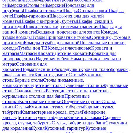
геймерские
Столы геймерские
Подставки для
ноутбуков
Шкафы и стеллажи
Шкафы
Стенки, горки
Шкафы-
купе
Шкафы-гармошки
Шкафы-пеналы для жилой
комнаты
Шкафы с витриной, буфеты
Шкафы, секции в
прихожую
Полки, стеллажи, системы хранения
Шкафы для
ванной комнаты
Вешалки, подставки для зонтов
Комоды,
тумбы
Комоды
Тумбы
Прикроватные тумбы
Обувницы, тумбы в
прихожую
Комоды, тумбы для ванной
Пеленальные столики,
комоды
Тумбы под ТВ
Комоды пластиковые
Кровати и
матрасы
Матрасы
Кровати
Детские кровати
Кроватки для
новорожденных
Надувная мебель
Наматрасники, чехлы на
матрас
Основания для
кроватей
Подматрасники
Раскладушки
Кровати-трансформеры,
шкафы-кровати
Кровати-домики
Столы
Кухонные
столы
Барные столы
Столы письменные,
компьютерные
Детские столы
Туалетные столики
Журнальные
столы
Садовые столы
Растущие столы и парты
Столы,
журнальные столики для бани
Приставные
столики
Консольные столики
Обеденные группы
Столы-
книги
Стулья
Кухонные стулья, табуреты
Барные стулья,
табуреты
Компьютерные кресла, стулья
Геймерские
кресла
Детские стулья, табуреты
Банкетки, скамьи
Садовые
кресла, стулья, табуреты
Стулья, табуреты для бани
Стульчики
для кормления
Кухня
Кухонный гарнитур
Кухонные