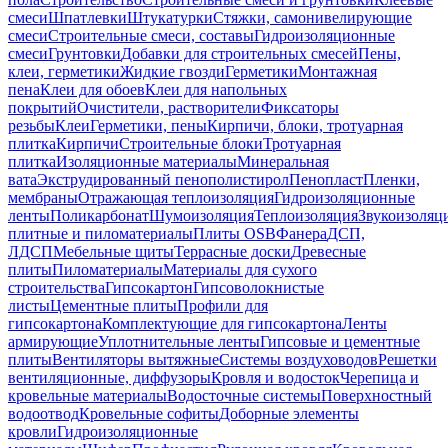
смеси
Шпатлевки
Штукатурки
Стяжки, самонивелирующие
смеси
Строительные смеси, составы
Гидроизоляционные
смеси
Грунтовки
Добавки для строительных смесей
Пены,
клеи, герметики
Жидкие гвозди
Герметики
Монтажная
пена
Клеи для обоев
Клеи для напольных
покрытий
Очистители, растворители
Фиксаторы
резьбы
Клеи
Герметики, пены
Кирпичи, блоки, тротуарная
плитка
Кирпичи
Строительные блоки
Тротуарная
плитка
Изоляционные материалы
Минеральная
вата
Экструдированный пенополистирол
Пенопласт
Пленки,
мембраны
Отражающая теплоизоляция
Гидроизоляционные
ленты
Поликарбонат
Шумоизоляция
Теплоизоляция
Звукоизоляц
плитные и пиломатериалы
Плиты OSB
Фанера
ДСП,
ЛДСП
Мебельные щиты
Террасные доски
Древесные
плиты
Пиломатериалы
Материалы для сухого
строительства
Гипсокартон
Гипсоволокнистые
листы
Цементные плиты
Профили для
гипсокартона
Комплектующие для гипсокартона
Ленты
армирующие
Уплотнительные ленты
Гипсовые и цементные
плиты
Вентиляторы вытяжные
Системы воздуховодов
Решетки
вентиляционные, диффузоры
Кровля и водосток
Черепица и
кровельные материалы
Водосточные системы
Поверхностный
водоотвод
Кровельные софиты
Доборные элементы
кровли
Гидроизоляционные