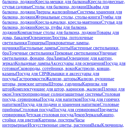
балкона, лоджии
Кресла-мешки для балкона
Кресла подвесные,
стулья садовые
Столы для балкона, лоджии
Шкафы для
балкона, лоджии
Дверцы жалюзийные
Системы хранения для
балкона, лоджии
Журнальные столы, столы-книги
Тумбы для
балкона, лоджии
Кресла-качалки, кресла-маятники
Стулья для
балкона, лоджии
Кресла, пуфы для балкона,
лоджии
Компактные столы для балкона, лоджии
Товары для
дома, бакалея
Освещение
Люстры, потолочные
светильники
Торшеры
Прикроватные лампы,
ночники
Настольные лампы
Споты
Настенные светильники,
бра
Точечные светильники
Трековые светильники
Уличные
светильники, фонари, бра
Лампы
Освещение для картин,
зеркал
Кольцевые лампы
Аксессуары для освещения
Посуда для
готовки
Сковороды, сотейники, воки
Кастрюли, ковши,
казаны
Посуда для СВЧ
Крышки и аксессуары для
посуды
Гастроемкости
Жалюзи, шторы
Жалюзи, рулонные
шторы, римские шторы
Шторы, гардины
Карнизы для
штор
Комплектующие для штор, карнизов, жалюзи
Пленки для
окон
Электроприводные солнцезащитные системы
Столовая
посуда, сервировка
Посуда для напитков
Посуда для горячих
напитков
Посуда для подачи и хранения напитков
Столовые
приборы
Столовая посуда
Посуда для сервировки
Предметы
сервировки
Детская столовая посуда
Декор
Зеркала
Кашпо,
стойки для цветов
Картины, постеры
Часы
интерьерные
Искусственные цветы, растения
Вазы
Ключницы,