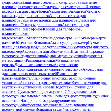
смартфонов
Защитные стекла для смартфонов
Защитные
пленки для смартфонов
Стилусы для смартфонов
Игровые
аксессуары для смартфонов
Чехлы для планшетов
Чехлы с
клавиатурой для планшетов
Защитные стекла для
планшетов
Защитные пленки для планшетов
Сумки для
планшетов
Стилусы для планшетов
Аксессуары для
планшетов, смартфонов
Кабели для телефонов,
планшетов
Фото,
видеосъемка
Фотоаппараты
Видеокамеры
Экшн-камеры
Карты
памяти
Объективы
Вспышки
Аксессуары для камер
Сумки и
чехлы для камер
Зарядные устройства, аккумуляторы для фото,
видеокамер
Аксессуары для объективов
Штативы
Цифровые
фоторамки
Аудиотехника
Мультимедиа акустика
Радиочасы,
метеостанции
Радиоприемники
Музыкальные
центры
Домашние кинотеатры
Акустические
системы
Проигрыватели виниловых пластинок
Аксессуары
для виниловых проигрывателей
Виниловые
пластинки
Инсталляционная акустика
Трансляционные
усилители
Аксессуары для аудиотехники
Комплектующие для
акустики
Акустические кабели
Подставки, стойки для
акустики
Сумки, чехлы для акустики
Оборудование для
фотостудии
Кольцевые лампы
Фоны для фотостудии
Студийное
освещение
Насадки светоформирующие для
фотостудии
Фотозонты, отражатели
Оборудование для
предметной съемки
Вспышки студийные
Комплекты