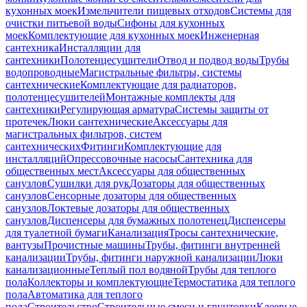
кухонных моек
Измельчители пищевых отходов
Системы для
очистки питьевой воды
Сифоны для кухонных
моек
Комплектующие для кухонных моек
Инженерная
сантехника
Инсталляции для
сантехники
Полотенцесушители
Отвод и подвод воды
Трубы
водопроводные
Магистральные фильтры, системы
сантехнические
Комплектующие для радиаторов,
полотенцесушителей
Монтажные комплекты для
сантехники
Регулирующая арматура
Системы защиты от
протечек
Люки сантехнические
Аксессуары для
магистральных фильтров, систем
сантехнических
Фитинги
Комплектующие для
инсталляций
Опрессовочные насосы
Сантехника для
общественных мест
Аксессуары для общественных
санузлов
Сушилки для рук
Дозаторы для общественных
санузлов
Сенсорные дозаторы для общественных
санузлов
Локтевые дозаторы для общественных
санузлов
Диспенсеры для бумажных полотенец
Диспенсеры
для туалетной бумаги
Канализация
Тросы сантехнические,
вантузы
Прочистные машины
Трубы, фитинги внутренней
канализации
Трубы, фитинги наружной канализации
Люки
канализационные
Теплый пол водяной
Трубы для теплого
пола
Коллекторы и комплектующие
Термостатика для теплого
пола
Автоматика для теплого
пола
Строительство
Строительные смеси и грунтовки
Клеевые