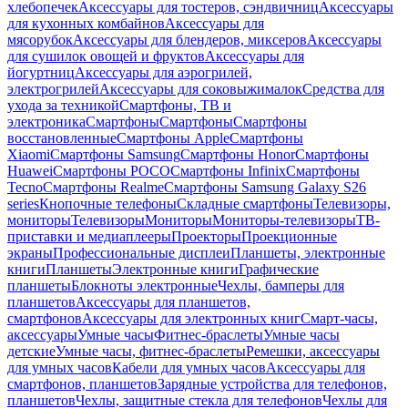
хлебопечек
Аксессуары для тостеров, сэндвичниц
Аксессуары
для кухонных комбайнов
Аксессуары для
мясорубок
Аксессуары для блендеров, миксеров
Аксессуары
для сушилок овощей и фруктов
Аксессуары для
йогуртниц
Аксессуары для аэрогрилей,
электрогрилей
Аксессуары для соковыжималок
Средства для
ухода за техникой
Смартфоны, ТВ и
электроника
Смартфоны
Смартфоны
Смартфоны
восстановленные
Смартфоны Apple
Смартфоны
Xiaomi
Смартфоны Samsung
Смартфоны Honor
Смартфоны
Huawei
Смартфоны POCO
Смартфоны Infinix
Смартфоны
Tecno
Смартфоны Realme
Смартфоны Samsung Galaxy S26
series
Кнопочные телефоны
Складные смартфоны
Телевизоры,
мониторы
Телевизоры
Мониторы
Мониторы-телевизоры
ТВ-
приставки и медиаплееры
Проекторы
Проекционные
экраны
Профессиональные дисплеи
Планшеты, электронные
книги
Планшеты
Электронные книги
Графические
планшеты
Блокноты электронные
Чехлы, бамперы для
планшетов
Аксессуары для планшетов,
смартфонов
Аксессуары для электронных книг
Смарт-часы,
аксессуары
Умные часы
Фитнес-браслеты
Умные часы
детские
Умные часы, фитнес-браслеты
Ремешки, аксессуары
для умных часов
Кабели для умных часов
Аксессуары для
смартфонов, планшетов
Зарядные устройства для телефонов,
планшетов
Чехлы, защитные стекла для телефонов
Чехлы для