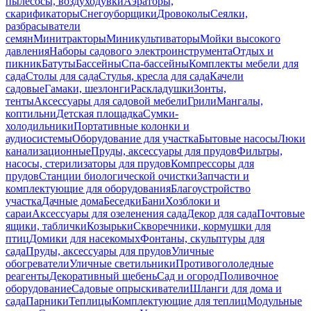
пылесосы, воздуходувки
Аэраторы,
скарификаторы
Снегоуборщики
Дровоколы
Сеялки,
разбрасыватели
семян
Минитракторы
Миникультиваторы
Мойки высокого
давления
Наборы садового электроинструмента
Отдых и
пикник
Батуты
Бассейны
Спа-бассейны
Комплекты мебели для
сада
Столы для сада
Стулья, кресла для сада
Качели
садовые
Гамаки, шезлонги
Раскладушки
Зонты,
тенты
Аксессуары для садовой мебели
Грили
Мангалы,
коптильни
Детская площадка
Сумки-
холодильники
Портативные колонки и
аудиосистемы
Оборудование для участка
Бытовые насосы
Люки
канализационные
Пруды, аксессуары для прудов
Фильтры,
насосы, стерилизаторы для прудов
Компрессоры для
прудов
Станции биологической очистки
Запчасти и
комплектующие для оборудования
Благоустройство
участка
Дачные дома
Беседки
Бани
Хозблоки и
сараи
Аксессуары для озеленения сада
Декор для сада
Почтовые
ящики, таблички
Козырьки
Скворечники, кормушки для
птиц
Домики для насекомых
Фонтаны, скульптуры для
сада
Пруды, аксессуары для прудов
Уличные
обогреватели
Уличные светильники
Противогололедные
реагенты
Декоративный щебень
Сад и огород
Поливочное
оборудование
Садовые опрыскиватели
Шланги для дома и
сада
Парники
Теплицы
Комплектующие для теплиц
Модульные