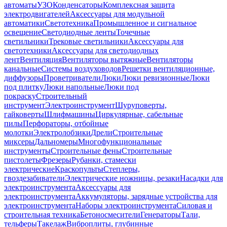
автоматы
УЗО
Конденсаторы
Комплексная защита
электродвигателей
Аксессуары для модульной
автоматики
Светотехника
Промышленное и сигнальное
освещение
Светодиодные ленты
Точечные
светильники
Трековые светильники
Аксессуары для
светотехники
Аксессуары для светодиодных
лент
Вентиляция
Вентиляторы вытяжные
Вентиляторы
канальные
Системы воздуховодов
Решетки вентиляционные,
диффузоры
Проветриватели
Люки
Люки ревизионные
Люки
под плитку
Люки напольные
Люки под
покраску
Строительный
инструмент
Электроинструмент
Шуруповерты,
гайковерты
Шлифмашины
Циркулярные, сабельные
пилы
Перфораторы, отбойные
молотки
Электролобзики
Дрели
Строительные
миксеры
Дальномеры
Многофункциональные
инструменты
Строительные фены
Строительные
пистолеты
Фрезеры
Рубанки, стамески
электрические
Краскопульты
Степлеры,
гвоздезабиватели
Электрические ножницы, резаки
Насадки для
электроинструмента
Аксессуары для
электроинструмента
Аккумуляторы, зарядные устройства для
электроинструмента
Наборы электроинструмента
Силовая и
строительная техника
Бетоносмесители
Генераторы
Тали,
тельферы
Такелаж
Виброплиты, глубинные