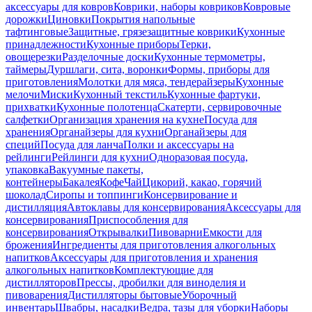
аксессуары для ковров
Коврики, наборы ковриков
Ковровые
дорожки
Циновки
Покрытия напольные
тафтинговые
Защитные, грязезащитные коврики
Кухонные
принадлежности
Кухонные приборы
Терки,
овощерезки
Разделочные доски
Кухонные термометры,
таймеры
Дуршлаги, сита, воронки
Формы, приборы для
приготовления
Молотки для мяса, тендерайзеры
Кухонные
мелочи
Миски
Кухонный текстиль
Кухонные фартуки,
прихватки
Кухонные полотенца
Скатерти, сервировочные
салфетки
Организация хранения на кухне
Посуда для
хранения
Органайзеры для кухни
Органайзеры для
специй
Посуда для ланча
Полки и аксессуары на
рейлинги
Рейлинги для кухни
Одноразовая посуда,
упаковка
Вакуумные пакеты,
контейнеры
Бакалея
Кофе
Чай
Цикорий, какао, горячий
шоколад
Сиропы и топпинги
Консервирование и
дистилляция
Автоклавы для консервирования
Аксессуары для
консервирования
Приспособления для
консервирования
Открывалки
Пивоварни
Емкости для
брожения
Ингредиенты для приготовления алкогольных
напитков
Аксессуары для приготовления и хранения
алкогольных напитков
Комплектующие для
дистилляторов
Прессы, дробилки для виноделия и
пивоварения
Дистилляторы бытовые
Уборочный
инвентарь
Швабры, насадки
Ведра, тазы для уборки
Наборы