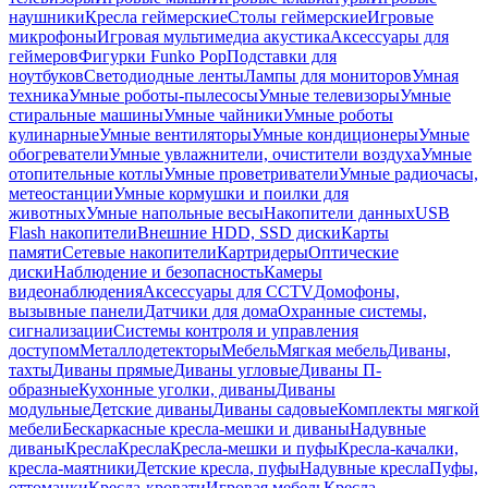
наушники
Кресла геймерские
Столы геймерские
Игровые
микрофоны
Игровая мультимедиа акустика
Аксессуары для
геймеров
Фигурки Funko Pop
Подставки для
ноутбуков
Светодиодные ленты
Лампы для мониторов
Умная
техника
Умные роботы-пылесосы
Умные телевизоры
Умные
стиральные машины
Умные чайники
Умные роботы
кулинарные
Умные вентиляторы
Умные кондиционеры
Умные
обогреватели
Умные увлажнители, очистители воздуха
Умные
отопительные котлы
Умные проветриватели
Умные радиочасы,
метеостанции
Умные кормушки и поилки для
животных
Умные напольные весы
Накопители данных
USB
Flash накопители
Внешние HDD, SSD диски
Карты
памяти
Сетевые накопители
Картридеры
Оптические
диски
Наблюдение и безопасность
Камеры
видеонаблюдения
Аксессуары для CCTV
Домофоны,
вызывные панели
Датчики для дома
Охранные системы,
сигнализации
Системы контроля и управления
доступом
Металлодетекторы
Мебель
Мягкая мебель
Диваны,
тахты
Диваны прямые
Диваны угловые
Диваны П-
образные
Кухонные уголки, диваны
Диваны
модульные
Детские диваны
Диваны садовые
Комплекты мягкой
мебели
Бескаркасные кресла-мешки и диваны
Надувные
диваны
Кресла
Кресла
Кресла-мешки и пуфы
Кресла-качалки,
кресла-маятники
Детские кресла, пуфы
Надувные кресла
Пуфы,
оттоманки
Кресла-кровати
Игровая мебель
Кресла