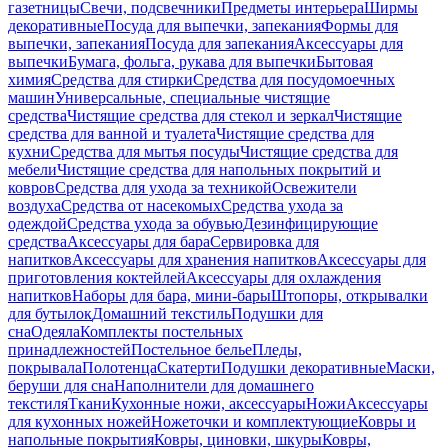
газетницы
Свечи, подсвечники
Предметы интерьера
Ширмы
декоративные
Посуда для выпечки, запекания
Формы для
выпечки, запекания
Посуда для запекания
Аксессуары для
выпечки
Бумага, фольга, рукава для выпечки
Бытовая
химия
Средства для стирки
Средства для посудомоечных
машин
Универсальные, специальные чистящие
средства
Чистящие средства для стекол и зеркал
Чистящие
средства для ванной и туалета
Чистящие средства для
кухни
Средства для мытья посуды
Чистящие средства для
мебели
Чистящие средства для напольных покрытий и
ковров
Средства для ухода за техникой
Освежители
воздуха
Средства от насекомых
Средства ухода за
одеждой
Средства ухода за обувью
Дезинфицирующие
средства
Аксессуары для бара
Сервировка для
напитков
Аксессуары для хранения напитков
Аксессуары для
приготовления коктейлей
Аксессуары для охлаждения
напитков
Наборы для бара, мини-бары
Штопоры, открывалки
для бутылок
Домашний текстиль
Подушки для
сна
Одеяла
Комплекты постельных
принадлежностей
Постельное белье
Пледы,
покрывала
Полотенца
Скатерти
Подушки декоративные
Маски,
беруши для сна
Наполнители для домашнего
текстиля
Ткани
Кухонные ножи, аксессуары
Ножи
Аксессуары
для кухонных ножей
Ножеточки и комплектующие
Ковры и
напольные покрытия
Ковры, циновки, шкуры
Ковры,