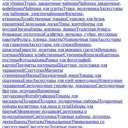
для уборки
Турки, заварочные чайники
Чайники заварочные,
кофейники
Чайники для плиты
Турки, молочники
Аксессуары
для чайников, электрочайников
Фильтры-
кувшины
Хозяйственные товары
Сушилки для белья,
прищепки
Гладильные доски
Урны, контейнеры для
мусора
Органайзеры, корзины, ящики
Туалетная бумага,
бумажные полотенца
Салфетки, мочалки, губки, мусорные
пакеты
Фольга, пленка, пакеты
Упаковочная тара
Аксессуары
для глажения
Аксессуары для стирки
Веревки,
шпагаты
Емкости, дозаторы для моющих средств
Вешалки-
плечики
Мешки хозяйственные
Сувениры
Копилки
Картины,
постеры
Фотоальбомы
Рамки для фотографий,
картин
Предметы интерьера
Шкатулки, подставки для
украшений
Статуэтки
Магниты
сувенирные
Иконы
Праздничный декор
Товары для
праздника
Елки
Аксессуары для елей новогодних
Новогодние
украшения
Светодиодные гирлянды, декорации
Светодиодные
фигуры, игрушки
Временные
татуировки
Фотобутафория
Товары для
маскарада
Подарки
Подарки, подарочные наборы
Подарочные
наборы косметики для лица и тела
Наборы для
бритья
Оформление подарков
Сантехника и
водоснабжение
Сантехника
Душевые кабины, поддоны,
двери
Ванны
Унитазы
Умывальники
Умывальники со
смесителями
Смесители
Душевые панели,