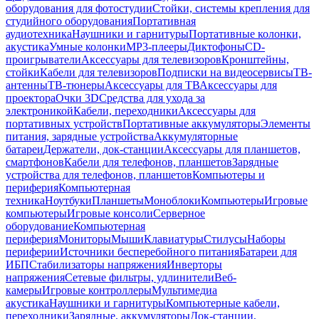
оборудования для фотостудии
Стойки, системы крепления для
студийного оборудования
Портативная
аудиотехника
Наушники и гарнитуры
Портативные колонки,
акустика
Умные колонки
MP3-плееры
Диктофоны
CD-
проигрыватели
Аксессуары для телевизоров
Кронштейны,
стойки
Кабели для телевизоров
Подписки на видеосервисы
ТВ-
антенны
ТВ-тюнеры
Аксессуары для ТВ
Аксессуары для
проектора
Очки 3D
Средства для ухода за
электроникой
Кабели, переходники
Аксессуары для
портативных устройств
Портативные аккумуляторы
Элементы
питания, зарядные устройства
Аккумуляторные
батареи
Держатели, док-станции
Аксессуары для планшетов,
смартфонов
Кабели для телефонов, планшетов
Зарядные
устройства для телефонов, планшетов
Компьютеры и
периферия
Компьютерная
техника
Ноутбуки
Планшеты
Моноблоки
Компьютеры
Игровые
компьютеры
Игровые консоли
Серверное
оборудование
Компьютерная
периферия
Мониторы
Мыши
Клавиатуры
Стилусы
Наборы
периферии
Источники бесперебойного питания
Батареи для
ИБП
Стабилизаторы напряжения
Инверторы
напряжения
Сетевые фильтры, удлинители
Веб-
камеры
Игровые контроллеры
Мультимедиа
акустика
Наушники и гарнитуры
Компьютерные кабели,
переходники
Зарядные, аккумуляторы
Док-станции,