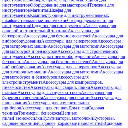
инструментов
Оборудование для мастерской
Тележки для
инструментов
Магниты
Шкафы для
инструментов
Комплектующие для инструментальных
шкафов
Стеллажи металлические
Стенды, держатели для
инструментов
Поддоны для инструментов
Аксессуары для
силовой и строительной техники
Аксессуары для
бензорезов
Аксессуары для бетоносмесителей
Аксессуары для
виброоборудования
Аксессуары для генераторов
Аксессуары
для затирочных машин
Аксессуары для мотопомп
Аксессуары
для мотобуров и бензобуров
Аксессуары для строительного
инструмента
Аксессуары пневмооборудования
Аксессуары для
бензорезов
Аксессуары для бетоносмесителей
Аксессуары для
виброоборудования
Аксессуары для генераторов
Аксессуары
для затирочных машин
Аксессуары для мотопомп
Аксессуары
для мотобуров и бензобуров
Аксессуары для
электроинструмента
Аксессуары для компрессоров,
пневмосистем
Аксессуары для сварки, пайки
Аксессуары для
станков
Аксессуары для стружкоотсосов
Аксессуары для
бурения и сверления
Аксессуары для резания
Аксессуары для
шлифования
Аксессуары для измерительных
приборов
Аксессуары для станков
Дом и сад
Садовая
техника
Триммеры, бензокосы
Цепные
пилы
Газонокосилки
Культиваторы, мотоблоки
Кусторезы,
садовые ножницы
Садовые, кормовые измельчители
Садовые