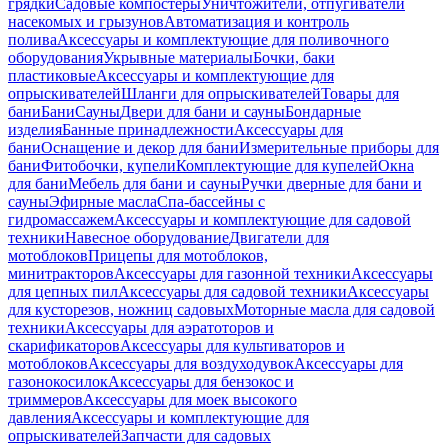
грядки
Садовые компостеры
Уничтожители, отпугиватели
насекомых и грызунов
Автоматизация и контроль
полива
Аксессуары и комплектующие для поливочного
оборудования
Укрывные материалы
Бочки, баки
пластиковые
Аксессуары и комплектующие для
опрыскивателей
Шланги для опрыскивателей
Товары для
бани
Бани
Сауны
Двери для бани и сауны
Бондарные
изделия
Банные принадлежности
Аксессуары для
бани
Оснащение и декор для бани
Измерительные приборы для
бани
Фитобочки, купели
Комплектующие для купелей
Окна
для бани
Мебель для бани и сауны
Ручки дверные для бани и
сауны
Эфирные масла
Спа-бассейны с
гидромассажем
Аксессуары и комплектующие для садовой
техники
Навесное оборудование
Двигатели для
мотоблоков
Прицепы для мотоблоков,
минитракторов
Аксессуары для газонной техники
Аксессуары
для цепных пил
Аксессуары для садовой техники
Аксессуары
для кусторезов, ножниц садовых
Моторные масла для садовой
техники
Аксессуары для аэратоторов и
скарификаторов
Аксессуары для культиваторов и
мотоблоков
Аксессуары для воздуходувок
Аксессуары для
газонокосилок
Аксессуары для бензокос и
триммеров
Аксессуары для моек высокого
давления
Аксессуары и комплектующие для
опрыскивателей
Запчасти для садовых