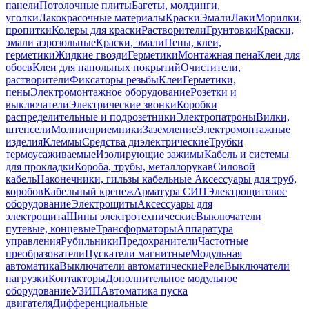
панели
Потолочные плиты
Багеты, молдинги,
уголки
Лакокрасочные материалы
Краски
Эмали
Лаки
Морилки,
пропитки
Колеры для краски
Растворители
Грунтовки
Краски,
эмали аэрозольные
Краски, эмали
Пены, клеи,
герметики
Жидкие гвозди
Герметики
Монтажная пена
Клеи для
обоев
Клеи для напольных покрытий
Очистители,
растворители
Фиксаторы резьбы
Клеи
Герметики,
пены
Электромонтажное оборудование
Розетки и
выключатели
Электрические звонки
Коробки
распределительные и подрозетники
Электропатроны
Вилки,
штепсели
Молниеприемники
Заземление
Электромонтажные
изделия
Клеммы
Средства диэлектрические
Трубки
термоусаживаемые
Изолирующие зажимы
Кабель и системы
для прокладки
Короба, трубы, металлорукав
Силовой
кабель
Наконечники, гильзы кабельные
Аксессуары для труб,
коробов
Кабельный крепеж
Арматура СИП
Электрощитовое
оборудование
Электрощиты
Аксессуары для
электрощита
Шины электротехнические
Выключатели
путевые, концевые
Трансформаторы
Аппаратура
управления
Рубильники
Предохранители
Частотные
преобразователи
Пускатели магнитные
Модульная
автоматика
Выключатели автоматические
Реле
Выключатели
нагрузки
Контакторы
Дополнительное модульное
оборудование
УЗИП
Автоматика пуска
двигателя
Дифференциальные