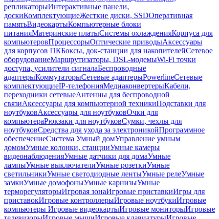
репликаторы
Интерактивные панели,
доски
Комплектующие
Жесткие диски, SSD
Оперативная
память
Видеокарты
Компьютерные блоки
питания
Материнские платы
Системы охлаждения
Корпуса для
компьютеров
Процессоры
Оптические приводы
Аксессуары
для корпусов ПК
Боксы, док-станции для накопителей
Сетевое
оборудование
Маршрутизаторы, DSL-модемы
Wi-Fi точки
доступа, усилители сигнала
Беспроводные
адаптеры
Коммутаторы
Сетевые адаптеры
Powerline
Сетевые
комплектующие
IP-телефония
Медиаконвертеры
Кабели,
переходники сетевые
Антенны для беспроводной
связи
Аксессуары для компьютерной техники
Подставки для
ноутбуков
Аксессуары для ноутбуков
Очки для
компьютера
Рюкзаки для ноутбуков
Сумки, чехлы для
ноутбуков
Средства для ухода за электроникой
Программное
обеспечение
Система Умный дом
Управление умным
домом
Умные колонки, станции
Умные камеры
видеонаблюдения
Умные датчики для дома
Умные
лампы
Умные выключатели
Умные розетки
Умные
светильники
Умные светодиодные ленты
Умные реле
Умные
замки
Умные домофоны
Умные карнизы
Умные
терморегуляторы
Игровая зона
Игровые приставки
Игры для
приставок
Игровые контроллеры
Игровые ноутбуки
Игровые
компьютеры
Игровые видеокарты
Игровые мониторы
Игровые
телевизоры
Игровые мыши
Игровые клавиатуры
Игровые