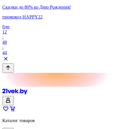
Скидки до 80% ко Дню Рождения!
промокод HAPPY22
0
дн
12
:
48
:
44
Каталог товаров