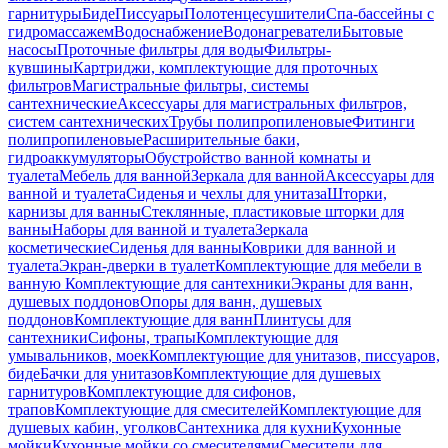
гарнитуры
Биде
Писсуары
Полотенцесушители
Спа-бассейны с
гидромассажем
Водоснабжение
Водонагреватели
Бытовые
насосы
Проточные фильтры для воды
Фильтры-
кувшины
Картриджи, комплектующие для проточных
фильтров
Магистральные фильтры, системы
сантехнические
Аксессуары для магистральных фильтров,
систем сантехнических
Трубы полипропиленовые
Фитинги
полипропиленовые
Расширительные баки,
гидроаккумуляторы
Обустройство ванной комнаты и
туалета
Мебель для ванной
Зеркала для ванной
Аксессуары для
ванной и туалета
Сиденья и чехлы для унитаза
Шторки,
карнизы для ванны
Стеклянные, пластиковые шторки для
ванны
Наборы для ванной и туалета
Зеркала
косметические
Сиденья для ванны
Коврики для ванной и
туалета
Экран-дверки в туалет
Комплектующие для мебели в
ванную
Комплектующие для сантехники
Экраны для ванн,
душевых поддонов
Опоры для ванн, душевых
поддонов
Комплектующие для ванн
Плинтусы для
сантехники
Сифоны, трапы
Комплектующие для
умывальников, моек
Комплектующие для унитазов, писсуаров,
биде
Бачки для унитазов
Комплектующие для душевых
гарнитуров
Комплектующие для сифонов,
трапов
Комплектующие для смесителей
Комплектующие для
душевых кабин, уголков
Сантехника для кухни
Кухонные
мойки
Кухонные мойки со смесителями
Смесители для