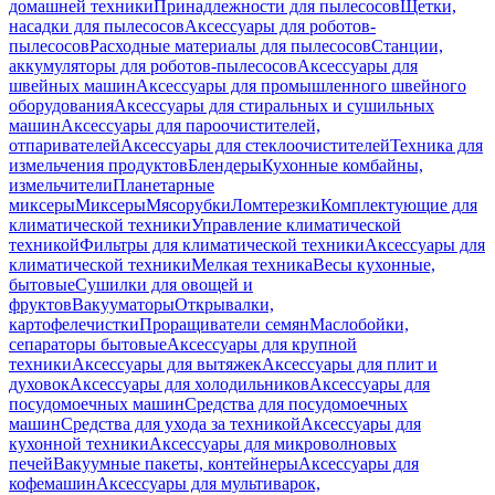
домашней техники
Принадлежности для пылесосов
Щетки,
насадки для пылесосов
Аксессуары для роботов-
пылесосов
Расходные материалы для пылесосов
Станции,
аккумуляторы для роботов-пылесосов
Аксессуары для
швейных машин
Аксессуары для промышленного швейного
оборудования
Аксессуары для стиральных и сушильных
машин
Аксессуары для пароочистителей,
отпаривателей
Аксессуары для стеклоочистителей
Техника для
измельчения продуктов
Блендеры
Кухонные комбайны,
измельчители
Планетарные
миксеры
Миксеры
Мясорубки
Ломтерезки
Комплектующие для
климатической техники
Управление климатической
техникой
Фильтры для климатической техники
Аксессуары для
климатической техники
Мелкая техника
Весы кухонные,
бытовые
Сушилки для овощей и
фруктов
Вакууматоры
Открывалки,
картофелечистки
Проращиватели семян
Маслобойки,
сепараторы бытовые
Аксессуары для крупной
техники
Аксессуары для вытяжек
Аксессуары для плит и
духовок
Аксессуары для холодильников
Аксессуары для
посудомоечных машин
Средства для посудомоечных
машин
Средства для ухода за техникой
Аксессуары для
кухонной техники
Аксессуары для микроволновых
печей
Вакуумные пакеты, контейнеры
Аксессуары для
кофемашин
Аксессуары для мультиварок,