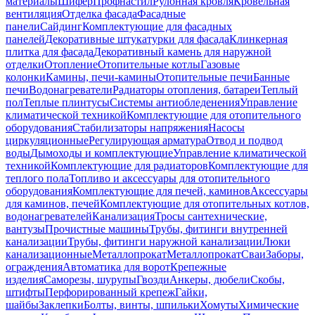
материалы
Шифер
Профнастил
Рулонная кровля
Кровельная
вентиляция
Отделка фасада
Фасадные
панели
Сайдинг
Комплектующие для фасадных
панелей
Декоративные штукатурки для фасада
Клинкерная
плитка для фасада
Декоративный камень для наружной
отделки
Отопление
Отопительные котлы
Газовые
колонки
Камины, печи-камины
Отопительные печи
Банные
печи
Водонагреватели
Радиаторы отопления, батареи
Теплый
пол
Теплые плинтусы
Системы антиобледенения
Управление
климатической техникой
Комплектующие для отопительного
оборудования
Стабилизаторы напряжения
Насосы
циркуляционные
Регулирующая арматура
Отвод и подвод
воды
Дымоходы и комплектующие
Управление климатической
техникой
Комплектующие для радиаторов
Комплектующие для
теплого пола
Топливо и аксессуары для отопительного
оборудования
Комплектующие для печей, каминов
Аксессуары
для каминов, печей
Комплектующие для отопительных котлов,
водонагревателей
Канализация
Тросы сантехнические,
вантузы
Прочистные машины
Трубы, фитинги внутренней
канализации
Трубы, фитинги наружной канализации
Люки
канализационные
Металлопрокат
Металлопрокат
Сваи
Заборы,
ограждения
Автоматика для ворот
Крепежные
изделия
Саморезы, шурупы
Гвозди
Анкеры, дюбели
Скобы,
штифты
Перфорированный крепеж
Гайки,
шайбы
Заклепки
Болты, винты, шпильки
Хомуты
Химические