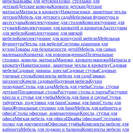
мебель
Шкафы для детской
Полки, стеллажи для
детской
Детские комоды
Кровати детские
Детские
матрасы
Матрасы в кроватку
Наматрасники, защитные чехлы
детские
Мебель для детского сада
Мебельная фурнитура и
аксессуары
Комплектующие для столов
Комплектующие для
стульев
Комплектующие для кроватей и кроваток
Аксессуары
для мебели
Комплектующие для мягкой
мебели
Комплектующие для корпусной мебели
Мебельная
фурнитура
Чехлы для мебели
Системы хранения для
кухни
Товары для безопасности детей
Мебель для самых
маленьких
Кроватки для новорожденных
Пеленальные
столики, комоды, матрасы
Манежи, кровати-манежи
Матрасы в
кроватку
Наматрасники, защитные чехлы в кроватку
Садовая
мебель
Садовые диваны, кресла
Садовые стулья
Садовые,
уличные столы
Комплекты мебели для сада
Гамаки,
шезлонги
Качели садовые
Надувная мебель
Кухни
походные
Столы для сада
Мебель для учебы
Столы, стулья
детские
Письменные столы
Растущие столы и парты
Растущие
кресла и стулья для учебы
Мебель для бани и сауны
Стулья,
табуретки, подставки для бани
Скамьи для бани
Столы для
бани
Журнальные столики для бани
Мебель для кабинета и
офиса
Столы офисные, компьютерные
Кресла, стулья для
офиса
Мягкая мебель для офиса
Шкафы офисные
Стеллажи,
полки для документов
Офисные тумбы
Комплекты мебели для
кабинета
Мебель для лоджии и балкона
Комплекты мебели для