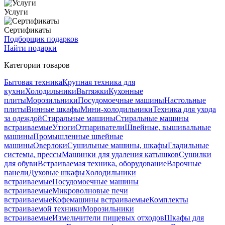
Услуги
Сертификаты
Подборщик подарков
Найти подарки
Категории товаров
Бытовая техника
Крупная техника для
кухни
Холодильники
Вытяжки
Кухонные
плиты
Морозильники
Посудомоечные машины
Настольные
плиты
Винные шкафы
Мини-холодильники
Техника для ухода
за одеждой
Стиральные машины
Стиральные машины
встраиваемые
Утюги
Отпариватели
Швейные, вышивальные
машины
Промышленные швейные
машины
Оверлоки
Сушильные машины, шкафы
Гладильные
системы, прессы
Машинки для удаления катышков
Сушилки
для обуви
Встраиваемая техника, оборудование
Варочные
панели
Духовые шкафы
Холодильники
встраиваемые
Посудомоечные машины
встраиваемые
Микроволновые печи
встраиваемые
Кофемашины встраиваемые
Комплекты
встраиваемой техники
Морозильники
встраиваемые
Измельчители пищевых отходов
Шкафы для