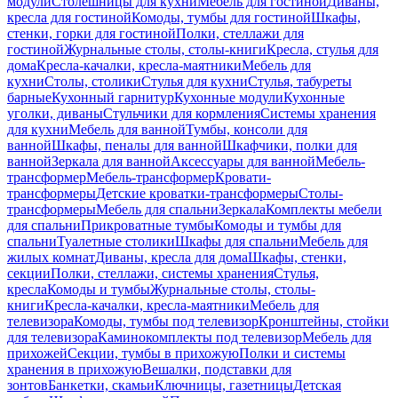
модули
Столешницы для кухни
Мебель для гостиной
Диваны,
кресла для гостиной
Комоды, тумбы для гостиной
Шкафы,
стенки, горки для гостиной
Полки, стеллажи для
гостиной
Журнальные столы, столы-книги
Кресла, стулья для
дома
Кресла-качалки, кресла-маятники
Мебель для
кухни
Столы, столики
Стулья для кухни
Стулья, табуреты
барные
Кухонный гарнитур
Кухонные модули
Кухонные
уголки, диваны
Стульчики для кормления
Системы хранения
для кухни
Мебель для ванной
Тумбы, консоли для
ванной
Шкафы, пеналы для ванной
Шкафчики, полки для
ванной
Зеркала для ванной
Аксессуары для ванной
Мебель-
трансформер
Мебель-трансформер
Кровати-
трансформеры
Детские кроватки-трансформеры
Столы-
трансформеры
Мебель для спальни
Зеркала
Комплекты мебели
для спальни
Прикроватные тумбы
Комоды и тумбы для
спальни
Туалетные столики
Шкафы для спальни
Мебель для
жилых комнат
Диваны, кресла для дома
Шкафы, стенки,
секции
Полки, стеллажи, системы хранения
Стулья,
кресла
Комоды и тумбы
Журнальные столы, столы-
книги
Кресла-качалки, кресла-маятники
Мебель для
телевизора
Комоды, тумбы под телевизор
Кронштейны, стойки
для телевизора
Каминокомплекты под телевизор
Мебель для
прихожей
Секции, тумбы в прихожую
Полки и системы
хранения в прихожую
Вешалки, подставки для
зонтов
Банкетки, скамьи
Ключницы, газетницы
Детская