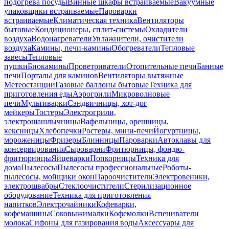
подогрева посуды
Винные шкафы встраиваемые
Вакуумные
упаковщики встраиваемые
Пароварки
встраиваемые
Климатическая техника
Вентиляторы
бытовые
Кондиционеры, сплит-системы
Охладители
воздуха
Водонагреватели
Увлажнители, очистители
воздуха
Камины, печи-камины
Обогреватели
Тепловые
завесы
Тепловые
пушки
Биокамины
Проветриватели
Отопительные печи
Банные
печи
Порталы для каминов
Вентиляторы вытяжные
Метеостанции
Газовые баллоны бытовые
Техника для
приготовления еды
Аэрогрили
Микроволновые
печи
Мультиварки
Сэндвичницы, хот-дог
мейкеры
Тостеры
Электрогрили,
электрошашлычницы
Вафельницы, орешницы,
кексницы
Хлебопечки
Ростеры, мини-печи
Йогуртницы,
мороженицы
Фризеры
Блинницы
Пароварки
Автоклавы для
консервирования
Сыроварни
Фритюрницы, фондю-
фритюрницы
Яйцеварки
Попкорницы
Техника для
дома
Пылесосы
Пылесосы профессиональные
Роботы-
пылесосы, мойщики окон
Пароочистители
Электровеники,
электрошвабры
Стеклоочистители
Стерилизационное
оборудование
Техника для приготовления
напитков
Электрочайники
Кофеварки,
кофемашины
Соковыжималки
Кофемолки
Вспениватели
молока
Сифоны для газирования воды
Аксессуары для