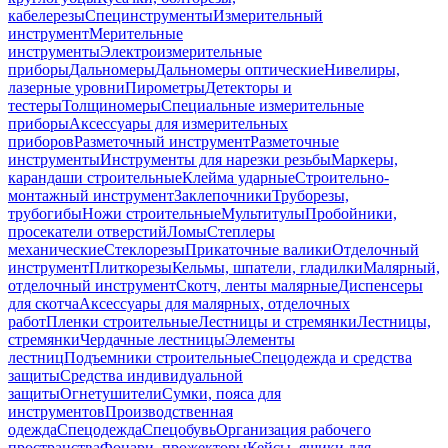
кабелерезы
Специнструменты
Измерительный
инструмент
Мерительные
инструменты
Электроизмерительные
приборы
Дальномеры
Дальномеры оптические
Нивелиры,
лазерные уровни
Пирометры
Детекторы и
тестеры
Толщиномеры
Специальные измерительные
приборы
Аксессуары для измерительных
приборов
Разметочный инструмент
Разметочные
инструменты
Инструменты для нарезки резьбы
Маркеры,
карандаши строительные
Клейма ударные
Строительно-
монтажный инструмент
Заклепочники
Труборезы,
трубогибы
Ножи строительные
Мультитулы
Пробойники,
просекатели отверстий
Ломы
Степлеры
механические
Стеклорезы
Прикаточные валики
Отделочный
инструмент
Плиткорезы
Кельмы, шпатели, гладилки
Малярный,
отделочный инструмент
Скотч, ленты малярные
Диспенсеры
для скотча
Аксессуары для малярных, отделочных
работ
Пленки строительные
Лестницы и стремянки
Лестницы,
стремянки
Чердачные лестницы
Элементы
лестниц
Подъемники строительные
Спецодежда и средства
защиты
Средства индивидуальной
защиты
Огнетушители
Сумки, пояса для
инструментов
Производственная
одежда
Спецодежда
Спецобувь
Организация рабочего
пространства
Фонари, прожекторы
Кейсы, ящики для