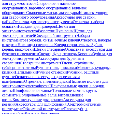
для стружкоотсосов
Сварочное и паяльное
оборудование
Сварочное оборудование
Паяльное
оборудование
Сварочные маски, аксессуары
Комплектующие
для сварочного оборудования
Аксессуары для сварки,
пайки
Оснастка для электроинструмента
Оснастка, наборы
оснастки
Насадки для граверов
Щетки для
электроинструмента
Развертки
Пуансоны
Щетки для
электродвигателей
Слесарный инструмент
Наборы
инструментов
Головки, биты
Гаечные ключи
Отвертки, наборы
отверток
Ножницы слесарные
Клещи строительные
Зубила,
керны, выколотки
Щетки слесарные
Оснастка и аксессуары для
бурения и сверления
Сверла, буры, зенкеры
Коронки
Зубила для
электроинструмента
Аксессуары для бурения и
сверления
Столярный инструмент
Тиски, струбцины,
гейферные зажимы
Ручные пилы, ножовки
Молотки, кувалды,
киянки
Напильники
Ручные стамески
Рубанки, рашпили
ручные
Оснастка и аксессуары для резания и
шлифования
Отрезные, пильные диски
Пильные полотна для
электроинструмента
Фрезы
Шлифовальные диски, насадки,
листы
Шлифовальные чашки
Точильные камни, круги,
сегменты
Полировальные валы
Направляющие
шины
Комплектующие для резания
Аксессуары для
резания
Аксессуары для шлифования
Электромонтажный
инструмент
Обжимной инструмент
Плоскогубцы,
круглогубцы
Кусачки, болторезы,