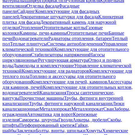
материалы
Шифер
Профнастил
Рулонная кровля
Кровельная
вентиляция
Отделка фасада
Фасадные
панели
Сайдинг
Комплектующие для фасадных
панелей
Декоративные штукатурки для фасада
Клинкерная
плитка для фасада
Декоративный камень для наружной
отделки
Отопление
Отопительные котлы
Газовые
колонки
Камины, печи-камины
Отопительные печи
Банные
печи
Водонагреватели
Радиаторы отопления, батареи
Теплый
пол
Теплые плинтусы
Системы антиобледенения
Управление
климатической техникой
Комплектующие для отопительного
оборудования
Стабилизаторы напряжения
Насосы
циркуляционные
Регулирующая арматура
Отвод и подвод
воды
Дымоходы и комплектующие
Управление климатической
техникой
Комплектующие для радиаторов
Комплектующие для
теплого пола
Топливо и аксессуары для отопительного
оборудования
Комплектующие для печей, каминов
Аксессуары
для каминов, печей
Комплектующие для отопительных котлов,
водонагревателей
Канализация
Тросы сантехнические,
вантузы
Прочистные машины
Трубы, фитинги внутренней
канализации
Трубы, фитинги наружной канализации
Люки
канализационные
Металлопрокат
Металлопрокат
Сваи
Заборы,
ограждения
Автоматика для ворот
Крепежные
изделия
Саморезы, шурупы
Гвозди
Анкеры, дюбели
Скобы,
штифты
Перфорированный крепеж
Гайки,
шайбы
Заклепки
Болты, винты, шпильки
Хомуты
Химические