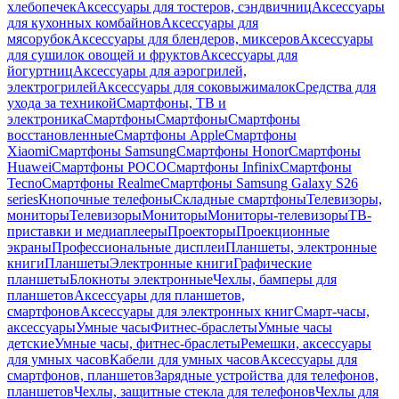
хлебопечек
Аксессуары для тостеров, сэндвичниц
Аксессуары
для кухонных комбайнов
Аксессуары для
мясорубок
Аксессуары для блендеров, миксеров
Аксессуары
для сушилок овощей и фруктов
Аксессуары для
йогуртниц
Аксессуары для аэрогрилей,
электрогрилей
Аксессуары для соковыжималок
Средства для
ухода за техникой
Смартфоны, ТВ и
электроника
Смартфоны
Смартфоны
Смартфоны
восстановленные
Смартфоны Apple
Смартфоны
Xiaomi
Смартфоны Samsung
Смартфоны Honor
Смартфоны
Huawei
Смартфоны POCO
Смартфоны Infinix
Смартфоны
Tecno
Смартфоны Realme
Смартфоны Samsung Galaxy S26
series
Кнопочные телефоны
Складные смартфоны
Телевизоры,
мониторы
Телевизоры
Мониторы
Мониторы-телевизоры
ТВ-
приставки и медиаплееры
Проекторы
Проекционные
экраны
Профессиональные дисплеи
Планшеты, электронные
книги
Планшеты
Электронные книги
Графические
планшеты
Блокноты электронные
Чехлы, бамперы для
планшетов
Аксессуары для планшетов,
смартфонов
Аксессуары для электронных книг
Смарт-часы,
аксессуары
Умные часы
Фитнес-браслеты
Умные часы
детские
Умные часы, фитнес-браслеты
Ремешки, аксессуары
для умных часов
Кабели для умных часов
Аксессуары для
смартфонов, планшетов
Зарядные устройства для телефонов,
планшетов
Чехлы, защитные стекла для телефонов
Чехлы для