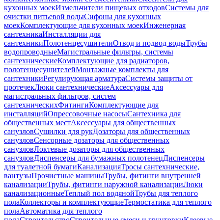
кухонных моек
Измельчители пищевых отходов
Системы для
очистки питьевой воды
Сифоны для кухонных
моек
Комплектующие для кухонных моек
Инженерная
сантехника
Инсталляции для
сантехники
Полотенцесушители
Отвод и подвод воды
Трубы
водопроводные
Магистральные фильтры, системы
сантехнические
Комплектующие для радиаторов,
полотенцесушителей
Монтажные комплекты для
сантехники
Регулирующая арматура
Системы защиты от
протечек
Люки сантехнические
Аксессуары для
магистральных фильтров, систем
сантехнических
Фитинги
Комплектующие для
инсталляций
Опрессовочные насосы
Сантехника для
общественных мест
Аксессуары для общественных
санузлов
Сушилки для рук
Дозаторы для общественных
санузлов
Сенсорные дозаторы для общественных
санузлов
Локтевые дозаторы для общественных
санузлов
Диспенсеры для бумажных полотенец
Диспенсеры
для туалетной бумаги
Канализация
Тросы сантехнические,
вантузы
Прочистные машины
Трубы, фитинги внутренней
канализации
Трубы, фитинги наружной канализации
Люки
канализационные
Теплый пол водяной
Трубы для теплого
пола
Коллекторы и комплектующие
Термостатика для теплого
пола
Автоматика для теплого
пола
Строительство
Строительные смеси и грунтовки
Клеевые