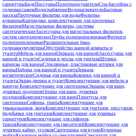
гарнитуры
Биде
Писсуары
Полотенцесушители
Спа-бассейны с
гидромассажем
Водоснабжение
Водонагреватели
Бытовые
насосы
Проточные фильтры для воды
Фильтры-
кувшины
Картриджи, комплектующие для проточных
фильтров
Магистральные фильтры, системы
сантехнические
Аксессуары для магистральных фильтров,
систем сантехнических
Трубы полипропиленовые
Фитинги
полипропиленовые
Расширительные баки,
гидроаккумуляторы
Обустройство ванной комнаты и
туалета
Мебель для ванной
Зеркала для ванной
Аксессуары для
ванной и туалета
Сиденья и чехлы для унитаза
Шторки,
карнизы для ванны
Стеклянные, пластиковые шторки для
ванны
Наборы для ванной и туалета
Зеркала
косметические
Сиденья для ванны
Коврики для ванной и
туалета
Экран-дверки в туалет
Комплектующие для мебели в
ванную
Комплектующие для сантехники
Экраны для ванн,
душевых поддонов
Опоры для ванн, душевых
поддонов
Комплектующие для ванн
Плинтусы для
сантехники
Сифоны, трапы
Комплектующие для
умывальников, моек
Комплектующие для унитазов, писсуаров,
биде
Бачки для унитазов
Комплектующие для душевых
гарнитуров
Комплектующие для сифонов,
трапов
Комплектующие для смесителей
Комплектующие для
душевых кабин, уголков
Сантехника для кухни
Кухонные
мойки
Кухонные мойки со смесителями
Смесители для