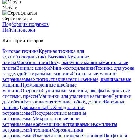
Услуги
Сертификаты
Подборщик подарков
Найти подарки
Категории товаров
Бытовая техника
Крупная техника для
кухни
Холодильники
Вытяжки
Кухонные
плиты
Морозильники
Посудомоечные машины
Настольные
плиты
Винные шкафы
Мини-холодильники
Техника для ухода
за одеждой
Стиральные машины
Стиральные машины
встраиваемые
Утюги
Отпариватели
Швейные, вышивальные
машины
Промышленные швейные
машины
Оверлоки
Сушильные машины, шкафы
Гладильные
системы, прессы
Машинки для удаления катышков
Сушилки
для обуви
Встраиваемая техника, оборудование
Варочные
панели
Духовые шкафы
Холодильники
встраиваемые
Посудомоечные машины
встраиваемые
Микроволновые печи
встраиваемые
Кофемашины встраиваемые
Комплекты
встраиваемой техники
Морозильники
встраиваемые
Измельчители пищевых отходов
Шкафы для