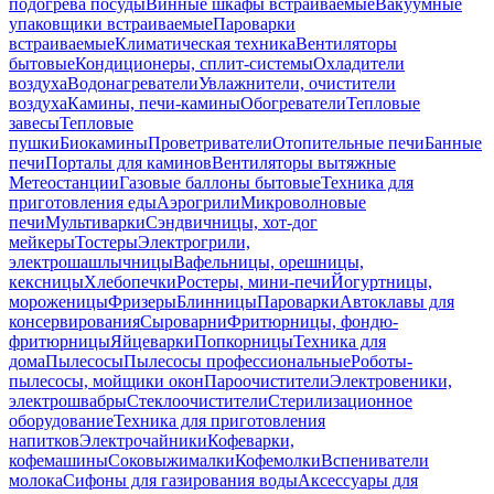
подогрева посуды
Винные шкафы встраиваемые
Вакуумные
упаковщики встраиваемые
Пароварки
встраиваемые
Климатическая техника
Вентиляторы
бытовые
Кондиционеры, сплит-системы
Охладители
воздуха
Водонагреватели
Увлажнители, очистители
воздуха
Камины, печи-камины
Обогреватели
Тепловые
завесы
Тепловые
пушки
Биокамины
Проветриватели
Отопительные печи
Банные
печи
Порталы для каминов
Вентиляторы вытяжные
Метеостанции
Газовые баллоны бытовые
Техника для
приготовления еды
Аэрогрили
Микроволновые
печи
Мультиварки
Сэндвичницы, хот-дог
мейкеры
Тостеры
Электрогрили,
электрошашлычницы
Вафельницы, орешницы,
кексницы
Хлебопечки
Ростеры, мини-печи
Йогуртницы,
мороженицы
Фризеры
Блинницы
Пароварки
Автоклавы для
консервирования
Сыроварни
Фритюрницы, фондю-
фритюрницы
Яйцеварки
Попкорницы
Техника для
дома
Пылесосы
Пылесосы профессиональные
Роботы-
пылесосы, мойщики окон
Пароочистители
Электровеники,
электрошвабры
Стеклоочистители
Стерилизационное
оборудование
Техника для приготовления
напитков
Электрочайники
Кофеварки,
кофемашины
Соковыжималки
Кофемолки
Вспениватели
молока
Сифоны для газирования воды
Аксессуары для