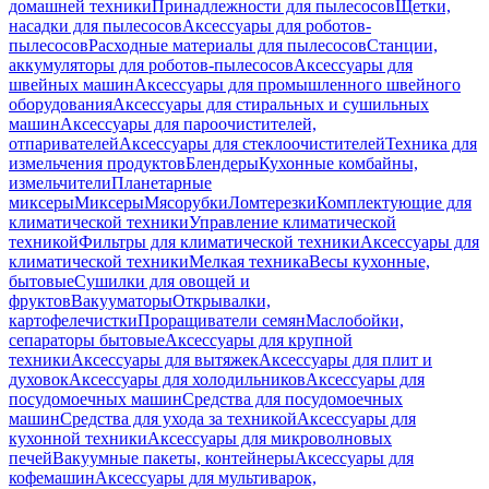
домашней техники
Принадлежности для пылесосов
Щетки,
насадки для пылесосов
Аксессуары для роботов-
пылесосов
Расходные материалы для пылесосов
Станции,
аккумуляторы для роботов-пылесосов
Аксессуары для
швейных машин
Аксессуары для промышленного швейного
оборудования
Аксессуары для стиральных и сушильных
машин
Аксессуары для пароочистителей,
отпаривателей
Аксессуары для стеклоочистителей
Техника для
измельчения продуктов
Блендеры
Кухонные комбайны,
измельчители
Планетарные
миксеры
Миксеры
Мясорубки
Ломтерезки
Комплектующие для
климатической техники
Управление климатической
техникой
Фильтры для климатической техники
Аксессуары для
климатической техники
Мелкая техника
Весы кухонные,
бытовые
Сушилки для овощей и
фруктов
Вакууматоры
Открывалки,
картофелечистки
Проращиватели семян
Маслобойки,
сепараторы бытовые
Аксессуары для крупной
техники
Аксессуары для вытяжек
Аксессуары для плит и
духовок
Аксессуары для холодильников
Аксессуары для
посудомоечных машин
Средства для посудомоечных
машин
Средства для ухода за техникой
Аксессуары для
кухонной техники
Аксессуары для микроволновых
печей
Вакуумные пакеты, контейнеры
Аксессуары для
кофемашин
Аксессуары для мультиварок,