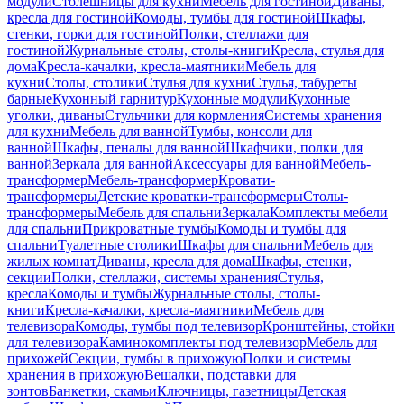
модули
Столешницы для кухни
Мебель для гостиной
Диваны,
кресла для гостиной
Комоды, тумбы для гостиной
Шкафы,
стенки, горки для гостиной
Полки, стеллажи для
гостиной
Журнальные столы, столы-книги
Кресла, стулья для
дома
Кресла-качалки, кресла-маятники
Мебель для
кухни
Столы, столики
Стулья для кухни
Стулья, табуреты
барные
Кухонный гарнитур
Кухонные модули
Кухонные
уголки, диваны
Стульчики для кормления
Системы хранения
для кухни
Мебель для ванной
Тумбы, консоли для
ванной
Шкафы, пеналы для ванной
Шкафчики, полки для
ванной
Зеркала для ванной
Аксессуары для ванной
Мебель-
трансформер
Мебель-трансформер
Кровати-
трансформеры
Детские кроватки-трансформеры
Столы-
трансформеры
Мебель для спальни
Зеркала
Комплекты мебели
для спальни
Прикроватные тумбы
Комоды и тумбы для
спальни
Туалетные столики
Шкафы для спальни
Мебель для
жилых комнат
Диваны, кресла для дома
Шкафы, стенки,
секции
Полки, стеллажи, системы хранения
Стулья,
кресла
Комоды и тумбы
Журнальные столы, столы-
книги
Кресла-качалки, кресла-маятники
Мебель для
телевизора
Комоды, тумбы под телевизор
Кронштейны, стойки
для телевизора
Каминокомплекты под телевизор
Мебель для
прихожей
Секции, тумбы в прихожую
Полки и системы
хранения в прихожую
Вешалки, подставки для
зонтов
Банкетки, скамьи
Ключницы, газетницы
Детская