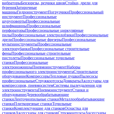
вибраторы
Бензорезы, резчики швов
Стойки, дрели для
бурения
Затирочные
машины
Гидроинструмент
Погрузчики
Профессиональный
инструмент
Профессиональные
шуруповерты
Профессиональные
шлифмашины
Профессиональные
перфораторы
Профессиональные циркулярные
пилы
Профессиональные электролобзики
Профессиональные
дрели
Профессиональные фрезеры
Профессиональные
мультиинструменты
Профессиональные
электрорубанки
Профессиональные строительные
фены
Профессиональные строительные
пистолеты
Профессиональные точильные
станки
Профессиональные
электроножницы
Пневмоинструмент
Наборы
профессионального электроинструмента
Строительное
оборудование
Компрессоры
Тепловые пушки
Пылесосы
профессиональные
Стружкоотсосы
Домкраты
Аксессуары для
компрессоров, пневмосистем
Системы пылеудаления для
электроинструмента
Пневмоинструмент
Станки и
оборудование
Деревообрабатывающие
станки
Ленточнопильные станки
Металлообрабатывающие
станки
Плиткорезные станки
Точильные
станки
Комплектующие для станков
Оснастка для
станков
Аксессуары для станков
Стружкоотсосы
Аксессуары