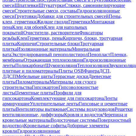
смеси
Шпатлевки
Штукатурки
Стяжки, самонивелирующие
смеси
Строительные смеси, составы
Гидроизоляционные
смеси
Грунтовки
Добавки для строительных смесей
Пены,
клеи, герметики
Жидкие гвозди
Герметики
Монтажная
пена
Клеи для обоев
Клеи для напольных
покрытий
Очистители, растворители
Фиксаторы
резьбы
Клеи
Герметики, пены
Кирпичи, блоки, тротуарная
плитка
Кирпичи
Строительные блоки
Тротуарная
плитка
Изоляционные материалы
Минеральная
вата
Экструдированный пенополистирол
Пенопласт
Пленки,
мембраны
Отражающая теплоизоляция
Гидроизоляционные
ленты
Поликарбонат
Шумоизоляция
Теплоизоляция
Звукоизоляц
плитные и пиломатериалы
Плиты OSB
Фанера
ДСП,
ЛДСП
Мебельные щиты
Террасные доски
Древесные
плиты
Пиломатериалы
Материалы для сухого
строительства
Гипсокартон
Гипсоволокнистые
листы
Цементные плиты
Профили для
гипсокартона
Комплектующие для гипсокартона
Ленты
армирующие
Уплотнительные ленты
Гипсовые и цементные
плиты
Вентиляторы вытяжные
Системы воздуховодов
Решетки
вентиляционные, диффузоры
Кровля и водосток
Черепица и
кровельные материалы
Водосточные системы
Поверхностный
водоотвод
Кровельные софиты
Доборные элементы
кровли
Гидроизоляционные