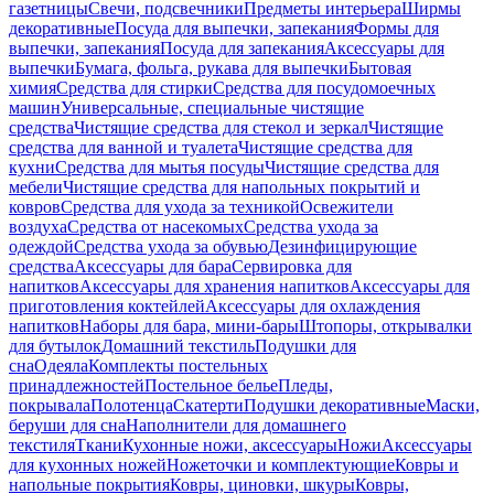
газетницы
Свечи, подсвечники
Предметы интерьера
Ширмы
декоративные
Посуда для выпечки, запекания
Формы для
выпечки, запекания
Посуда для запекания
Аксессуары для
выпечки
Бумага, фольга, рукава для выпечки
Бытовая
химия
Средства для стирки
Средства для посудомоечных
машин
Универсальные, специальные чистящие
средства
Чистящие средства для стекол и зеркал
Чистящие
средства для ванной и туалета
Чистящие средства для
кухни
Средства для мытья посуды
Чистящие средства для
мебели
Чистящие средства для напольных покрытий и
ковров
Средства для ухода за техникой
Освежители
воздуха
Средства от насекомых
Средства ухода за
одеждой
Средства ухода за обувью
Дезинфицирующие
средства
Аксессуары для бара
Сервировка для
напитков
Аксессуары для хранения напитков
Аксессуары для
приготовления коктейлей
Аксессуары для охлаждения
напитков
Наборы для бара, мини-бары
Штопоры, открывалки
для бутылок
Домашний текстиль
Подушки для
сна
Одеяла
Комплекты постельных
принадлежностей
Постельное белье
Пледы,
покрывала
Полотенца
Скатерти
Подушки декоративные
Маски,
беруши для сна
Наполнители для домашнего
текстиля
Ткани
Кухонные ножи, аксессуары
Ножи
Аксессуары
для кухонных ножей
Ножеточки и комплектующие
Ковры и
напольные покрытия
Ковры, циновки, шкуры
Ковры,