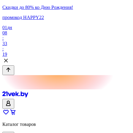
Скидки до 80% ко Дню Рождения!
промокод HAPPY22
01
дн
08
:
33
:
19
Каталог товаров