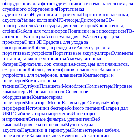
оборудования для фотостудии
Стойки, системы крепления для
студийного оборудования
Портативная
аудиотехника
Наушники и гарнитуры
Портативные колонки,
акустика
Умные колонки
MP3-плееры
Диктофоны
CD-
проигрыватели
Аксессуары для телевизоров
Кронштейны,
стойки
Кабели для телевизоров
Подписки на видеосервисы
ТВ-
антенны
ТВ-тюнеры
Аксессуары для ТВ
Аксессуары для
проектора
Очки 3D
Средства для ухода за
электроникой
Кабели, переходники
Аксессуары для
портативных устройств
Портативные аккумуляторы
Элементы
питания, зарядные устройства
Аккумуляторные
батареи
Держатели, док-станции
Аксессуары для планшетов,
смартфонов
Кабели для телефонов, планшетов
Зарядные
устройства для телефонов, планшетов
Компьютеры и
периферия
Компьютерная
техника
Ноутбуки
Планшеты
Моноблоки
Компьютеры
Игровые
компьютеры
Игровые консоли
Серверное
оборудование
Компьютерная
периферия
Мониторы
Мыши
Клавиатуры
Стилусы
Наборы
периферии
Источники бесперебойного питания
Батареи для
ИБП
Стабилизаторы напряжения
Инверторы
напряжения
Сетевые фильтры, удлинители
Веб-
камеры
Игровые контроллеры
Мультимедиа
акустика
Наушники и гарнитуры
Компьютерные кабели,
переходники
Зарядные, аккумуляторы
Док-станции,