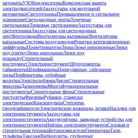
автоматы
УЗО
Конденсаторы
Комплексная защита
электродвигателей
Аксессуары для модульной
автоматики
Светотехника
Промышленное и сигнальное
освещение
Светодиодные ленты
Точечные
светильники
Трековые светильники
Аксессуары для
светотехники
Аксессуары для светодиодных
лент
Вентиляция
Вентиляторы вытяжные
Вентиляторы
канальные
Системы воздуховодов
Решетки вентиляционные,
диффузоры
Проветриватели
Люки
Люки ревизионные
Люки
под плитку
Люки напольные
Люки под
покраску
Строительный
инструмент
Электроинструмент
Шуруповерты,
гайковерты
Шлифмашины
Циркулярные, сабельные
пилы
Перфораторы, отбойные
молотки
Электролобзики
Дрели
Строительные
миксеры
Дальномеры
Многофункциональные
инструменты
Строительные фены
Строительные
пистолеты
Фрезеры
Рубанки, стамески
электрические
Краскопульты
Степлеры,
гвоздезабиватели
Электрические ножницы, резаки
Насадки для
электроинструмента
Аксессуары для
электроинструмента
Аккумуляторы, зарядные устройства для
электроинструмента
Наборы электроинструмента
Силовая и
строительная техника
Бетоносмесители
Генераторы
Тали,
тельферы
Такелаж
Виброплиты, глубинные