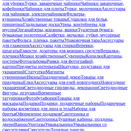
для уборки
Турки, заварочные чайники
Чайники заварочные,
кофейники
Чайники для плиты
Турки, молочники
Аксессуары
для чайников, электрочайников
Фильтры-
кувшины
Хозяйственные товары
Сушилки для белья,
прищепки
Гладильные доски
Урны, контейнеры для
мусора
Органайзеры, корзины, ящики
Туалетная бумага,
бумажные полотенца
Салфетки, мочалки, губки, мусорные
пакеты
Фольга, пленка, пакеты
Упаковочная тара
Аксессуары
для глажения
Аксессуары для стирки
Веревки,
шпагаты
Емкости, дозаторы для моющих средств
Вешалки-
плечики
Мешки хозяйственные
Сувениры
Копилки
Картины,
постеры
Фотоальбомы
Рамки для фотографий,
картин
Предметы интерьера
Шкатулки, подставки для
украшений
Статуэтки
Магниты
сувенирные
Иконы
Праздничный декор
Товары для
праздника
Елки
Аксессуары для елей новогодних
Новогодние
украшения
Светодиодные гирлянды, декорации
Светодиодные
фигуры, игрушки
Временные
татуировки
Фотобутафория
Товары для
маскарада
Подарки
Подарки, подарочные наборы
Подарочные
наборы косметики для лица и тела
Наборы для
бритья
Оформление подарков
Сантехника и
водоснабжение
Сантехника
Душевые кабины, поддоны,
двери
Ванны
Унитазы
Умывальники
Умывальники со
смесителями
Смесители
Душевые панели,