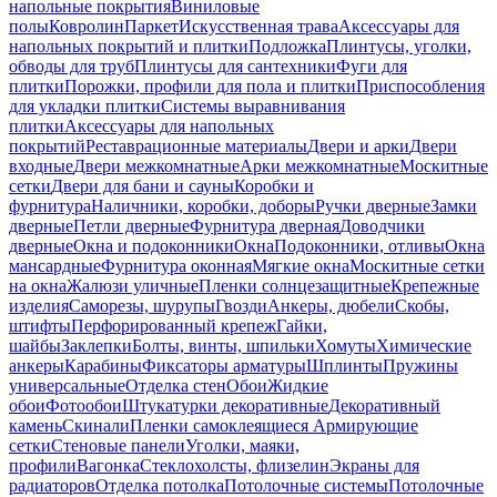
напольные покрытия
Виниловые
полы
Ковролин
Паркет
Искусственная трава
Аксессуары для
напольных покрытий и плитки
Подложка
Плинтусы, уголки,
обводы для труб
Плинтусы для сантехники
Фуги для
плитки
Порожки, профили для пола и плитки
Приспособления
для укладки плитки
Системы выравнивания
плитки
Аксессуары для напольных
покрытий
Реставрационные материалы
Двери и арки
Двери
входные
Двери межкомнатные
Арки межкомнатные
Москитные
сетки
Двери для бани и сауны
Коробки и
фурнитура
Наличники, коробки, доборы
Ручки дверные
Замки
дверные
Петли дверные
Фурнитура дверная
Доводчики
дверные
Окна и подоконники
Окна
Подоконники, отливы
Окна
мансардные
Фурнитура оконная
Мягкие окна
Москитные сетки
на окна
Жалюзи уличные
Пленки солнцезащитные
Крепежные
изделия
Саморезы, шурупы
Гвозди
Анкеры, дюбели
Скобы,
штифты
Перфорированный крепеж
Гайки,
шайбы
Заклепки
Болты, винты, шпильки
Хомуты
Химические
анкеры
Карабины
Фиксаторы арматуры
Шплинты
Пружины
универсальные
Отделка стен
Обои
Жидкие
обои
Фотообои
Штукатурки декоративные
Декоративный
камень
Скинали
Пленки самоклеящиеся
Армирующие
сетки
Стеновые панели
Уголки, маяки,
профили
Вагонка
Стеклохолсты, флизелин
Экраны для
радиаторов
Отделка потолка
Потолочные системы
Потолочные