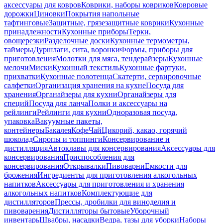
аксессуары для ковров
Коврики, наборы ковриков
Ковровые
дорожки
Циновки
Покрытия напольные
тафтинговые
Защитные, грязезащитные коврики
Кухонные
принадлежности
Кухонные приборы
Терки,
овощерезки
Разделочные доски
Кухонные термометры,
таймеры
Дуршлаги, сита, воронки
Формы, приборы для
приготовления
Молотки для мяса, тендерайзеры
Кухонные
мелочи
Миски
Кухонный текстиль
Кухонные фартуки,
прихватки
Кухонные полотенца
Скатерти, сервировочные
салфетки
Организация хранения на кухне
Посуда для
хранения
Органайзеры для кухни
Органайзеры для
специй
Посуда для ланча
Полки и аксессуары на
рейлинги
Рейлинги для кухни
Одноразовая посуда,
упаковка
Вакуумные пакеты,
контейнеры
Бакалея
Кофе
Чай
Цикорий, какао, горячий
шоколад
Сиропы и топпинги
Консервирование и
дистилляция
Автоклавы для консервирования
Аксессуары для
консервирования
Приспособления для
консервирования
Открывалки
Пивоварни
Емкости для
брожения
Ингредиенты для приготовления алкогольных
напитков
Аксессуары для приготовления и хранения
алкогольных напитков
Комплектующие для
дистилляторов
Прессы, дробилки для виноделия и
пивоварения
Дистилляторы бытовые
Уборочный
инвентарь
Швабры, насадки
Ведра, тазы для уборки
Наборы