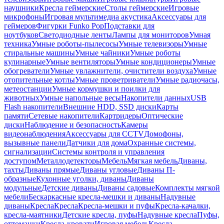
наушники
Кресла геймерские
Столы геймерские
Игровые
микрофоны
Игровая мультимедиа акустика
Аксессуары для
геймеров
Фигурки Funko Pop
Подставки для
ноутбуков
Светодиодные ленты
Лампы для мониторов
Умная
техника
Умные роботы-пылесосы
Умные телевизоры
Умные
стиральные машины
Умные чайники
Умные роботы
кулинарные
Умные вентиляторы
Умные кондиционеры
Умные
обогреватели
Умные увлажнители, очистители воздуха
Умные
отопительные котлы
Умные проветриватели
Умные радиочасы,
метеостанции
Умные кормушки и поилки для
животных
Умные напольные весы
Накопители данных
USB
Flash накопители
Внешние HDD, SSD диски
Карты
памяти
Сетевые накопители
Картридеры
Оптические
диски
Наблюдение и безопасность
Камеры
видеонаблюдения
Аксессуары для CCTV
Домофоны,
вызывные панели
Датчики для дома
Охранные системы,
сигнализации
Системы контроля и управления
доступом
Металлодетекторы
Мебель
Мягкая мебель
Диваны,
тахты
Диваны прямые
Диваны угловые
Диваны П-
образные
Кухонные уголки, диваны
Диваны
модульные
Детские диваны
Диваны садовые
Комплекты мягкой
мебели
Бескаркасные кресла-мешки и диваны
Надувные
диваны
Кресла
Кресла
Кресла-мешки и пуфы
Кресла-качалки,
кресла-маятники
Детские кресла, пуфы
Надувные кресла
Пуфы,
оттоманки
Кресла-кровати
Игровая мебель
Кресла