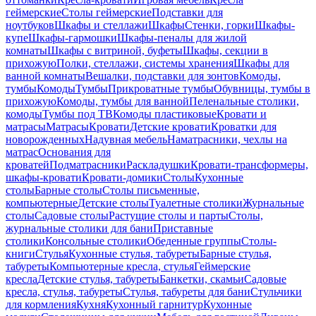
геймерские
Столы геймерские
Подставки для
ноутбуков
Шкафы и стеллажи
Шкафы
Стенки, горки
Шкафы-
купе
Шкафы-гармошки
Шкафы-пеналы для жилой
комнаты
Шкафы с витриной, буфеты
Шкафы, секции в
прихожую
Полки, стеллажи, системы хранения
Шкафы для
ванной комнаты
Вешалки, подставки для зонтов
Комоды,
тумбы
Комоды
Тумбы
Прикроватные тумбы
Обувницы, тумбы в
прихожую
Комоды, тумбы для ванной
Пеленальные столики,
комоды
Тумбы под ТВ
Комоды пластиковые
Кровати и
матрасы
Матрасы
Кровати
Детские кровати
Кроватки для
новорожденных
Надувная мебель
Наматрасники, чехлы на
матрас
Основания для
кроватей
Подматрасники
Раскладушки
Кровати-трансформеры,
шкафы-кровати
Кровати-домики
Столы
Кухонные
столы
Барные столы
Столы письменные,
компьютерные
Детские столы
Туалетные столики
Журнальные
столы
Садовые столы
Растущие столы и парты
Столы,
журнальные столики для бани
Приставные
столики
Консольные столики
Обеденные группы
Столы-
книги
Стулья
Кухонные стулья, табуреты
Барные стулья,
табуреты
Компьютерные кресла, стулья
Геймерские
кресла
Детские стулья, табуреты
Банкетки, скамьи
Садовые
кресла, стулья, табуреты
Стулья, табуреты для бани
Стульчики
для кормления
Кухня
Кухонный гарнитур
Кухонные