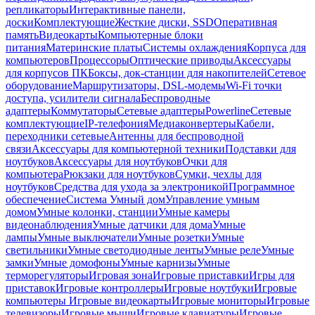
репликаторы
Интерактивные панели,
доски
Комплектующие
Жесткие диски, SSD
Оперативная
память
Видеокарты
Компьютерные блоки
питания
Материнские платы
Системы охлаждения
Корпуса для
компьютеров
Процессоры
Оптические приводы
Аксессуары
для корпусов ПК
Боксы, док-станции для накопителей
Сетевое
оборудование
Маршрутизаторы, DSL-модемы
Wi-Fi точки
доступа, усилители сигнала
Беспроводные
адаптеры
Коммутаторы
Сетевые адаптеры
Powerline
Сетевые
комплектующие
IP-телефония
Медиаконвертеры
Кабели,
переходники сетевые
Антенны для беспроводной
связи
Аксессуары для компьютерной техники
Подставки для
ноутбуков
Аксессуары для ноутбуков
Очки для
компьютера
Рюкзаки для ноутбуков
Сумки, чехлы для
ноутбуков
Средства для ухода за электроникой
Программное
обеспечение
Система Умный дом
Управление умным
домом
Умные колонки, станции
Умные камеры
видеонаблюдения
Умные датчики для дома
Умные
лампы
Умные выключатели
Умные розетки
Умные
светильники
Умные светодиодные ленты
Умные реле
Умные
замки
Умные домофоны
Умные карнизы
Умные
терморегуляторы
Игровая зона
Игровые приставки
Игры для
приставок
Игровые контроллеры
Игровые ноутбуки
Игровые
компьютеры
Игровые видеокарты
Игровые мониторы
Игровые
телевизоры
Игровые мыши
Игровые клавиатуры
Игровые