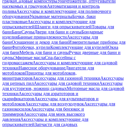
грядки
Садовые компостеры
Уничтожители, отпугиватели
насекомых и грызунов
Автоматизация и контроль
полива
Аксессуары и комплектующие для поливочного
оборудования
Укрывные материалы
Бочки, баки
пластиковые
Аксессуары и комплектующие для
опрыскивателей
Шланги для опрыскивателей
Товары для
бани
Бани
Сауны
Двери для бани и сауны
Бондарные
изделия
Банные принадлежности
Аксессуары для
бани
Оснащение и декор для бани
Измерительные приборы для
бани
Фитобочки, купели
Комплектующие для купелей
Окна
для бани
Мебель для бани и сауны
Ручки дверные для бани и
сауны
Эфирные масла
Спа-бассейны с
гидромассажем
Аксессуары и комплектующие для садовой
техники
Навесное оборудование
Двигатели для
мотоблоков
Прицепы для мотоблоков,
минитракторов
Аксессуары для газонной техники
Аксессуары
для цепных пил
Аксессуары для садовой техники
Аксессуары
для кусторезов, ножниц садовых
Моторные масла для садовой
техники
Аксессуары для аэратоторов и
скарификаторов
Аксессуары для культиваторов и
мотоблоков
Аксессуары для воздуходувок
Аксессуары для
газонокосилок
Аксессуары для бензокос и
триммеров
Аксессуары для моек высокого
давления
Аксессуары и комплектующие для
опрыскивателей
Запчасти для садовых