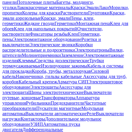
панели
Потолочные плиты
Багеты, молдинги,
уголки
Лакокрасочные материалы
Краски
Эмали
Лаки
Морилки,
пропитки
Колеры для краски
Растворители
Грунтовки
Краски,
эмали аэрозольные
Краски, эмали
Пены, клеи,
герметики
Жидкие гвозди
Герметики
Монтажная пена
Клеи для
обоев
Клеи для напольных покрытий
Очистители,
растворители
Фиксаторы резьбы
Клеи
Герметики,
пены
Электромонтажное оборудование
Розетки и
выключатели
Электрические звонки
Коробки
распределительные и подрозетники
Электропатроны
Вилки,
штепсели
Молниеприемники
Заземление
Электромонтажные
изделия
Клеммы
Средства диэлектрические
Трубки
термоусаживаемые
Изолирующие зажимы
Кабель и системы
для прокладки
Короба, трубы, металлорукав
Силовой
кабель
Наконечники, гильзы кабельные
Аксессуары для труб,
коробов
Кабельный крепеж
Арматура СИП
Электрощитовое
оборудование
Электрощиты
Аксессуары для
электрощита
Шины электротехнические
Выключатели
путевые, концевые
Трансформаторы
Аппаратура
управления
Рубильники
Предохранители
Частотные
преобразователи
Пускатели магнитные
Модульная
автоматика
Выключатели автоматические
Реле
Выключатели
нагрузки
Контакторы
Дополнительное модульное
оборудование
УЗИП
Автоматика пуска
двигателя
Дифференциальные