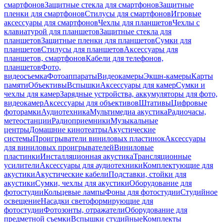
смартфонов
Защитные стекла для смартфонов
Защитные
пленки для смартфонов
Стилусы для смартфонов
Игровые
аксессуары для смартфонов
Чехлы для планшетов
Чехлы с
клавиатурой для планшетов
Защитные стекла для
планшетов
Защитные пленки для планшетов
Сумки для
планшетов
Стилусы для планшетов
Аксессуары для
планшетов, смартфонов
Кабели для телефонов,
планшетов
Фото,
видеосъемка
Фотоаппараты
Видеокамеры
Экшн-камеры
Карты
памяти
Объективы
Вспышки
Аксессуары для камер
Сумки и
чехлы для камер
Зарядные устройства, аккумуляторы для фото,
видеокамер
Аксессуары для объективов
Штативы
Цифровые
фоторамки
Аудиотехника
Мультимедиа акустика
Радиочасы,
метеостанции
Радиоприемники
Музыкальные
центры
Домашние кинотеатры
Акустические
системы
Проигрыватели виниловых пластинок
Аксессуары
для виниловых проигрывателей
Виниловые
пластинки
Инсталляционная акустика
Трансляционные
усилители
Аксессуары для аудиотехники
Комплектующие для
акустики
Акустические кабели
Подставки, стойки для
акустики
Сумки, чехлы для акустики
Оборудование для
фотостудии
Кольцевые лампы
Фоны для фотостудии
Студийное
освещение
Насадки светоформирующие для
фотостудии
Фотозонты, отражатели
Оборудование для
предметной съемки
Вспышки студийные
Комплекты