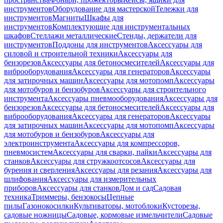
инструментов
Оборудование для мастерской
Тележки для
инструментов
Магниты
Шкафы для
инструментов
Комплектующие для инструментальных
шкафов
Стеллажи металлические
Стенды, держатели для
инструментов
Поддоны для инструментов
Аксессуары для
силовой и строительной техники
Аксессуары для
бензорезов
Аксессуары для бетоносмесителей
Аксессуары для
виброоборудования
Аксессуары для генераторов
Аксессуары
для затирочных машин
Аксессуары для мотопомп
Аксессуары
для мотобуров и бензобуров
Аксессуары для строительного
инструмента
Аксессуары пневмооборудования
Аксессуары для
бензорезов
Аксессуары для бетоносмесителей
Аксессуары для
виброоборудования
Аксессуары для генераторов
Аксессуары
для затирочных машин
Аксессуары для мотопомп
Аксессуары
для мотобуров и бензобуров
Аксессуары для
электроинструмента
Аксессуары для компрессоров,
пневмосистем
Аксессуары для сварки, пайки
Аксессуары для
станков
Аксессуары для стружкоотсосов
Аксессуары для
бурения и сверления
Аксессуары для резания
Аксессуары для
шлифования
Аксессуары для измерительных
приборов
Аксессуары для станков
Дом и сад
Садовая
техника
Триммеры, бензокосы
Цепные
пилы
Газонокосилки
Культиваторы, мотоблоки
Кусторезы,
садовые ножницы
Садовые, кормовые измельчители
Садовые