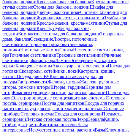
балкона, лоджии
Кресла-мешки для балкона
Кресла подвесные,
стулья садовые
Столы для балкона, лоджии
Шкафы для
балкона, лоджии
Дверцы жалюзийные
Системы хранения для
балкона, лоджии
Журнальные столы, столы-книги
Тумбы для
балкона, лоджии
Кресла-качалки, кресла-маятники
Стулья для
балкона, лоджии
Кресла, пуфы для балкона,
лоджии
Компактные столы для балкона, лоджии
Товары для
дома, бакалея
Освещение
Люстры, потолочные
светильники
Торшеры
Прикроватные лампы,
ночники
Настольные лампы
Споты
Настенные светильники,
бра
Точечные светильники
Трековые светильники
Уличные
светильники, фонари, бра
Лампы
Освещение для картин,
зеркал
Кольцевые лампы
Аксессуары для освещения
Посуда для
готовки
Сковороды, сотейники, воки
Кастрюли, ковши,
казаны
Посуда для СВЧ
Крышки и аксессуары для
посуды
Гастроемкости
Жалюзи, шторы
Жалюзи, рулонные
шторы, римские шторы
Шторы, гардины
Карнизы для
штор
Комплектующие для штор, карнизов, жалюзи
Пленки для
окон
Электроприводные солнцезащитные системы
Столовая
посуда, сервировка
Посуда для напитков
Посуда для горячих
напитков
Посуда для подачи и хранения напитков
Столовые
приборы
Столовая посуда
Посуда для сервировки
Предметы
сервировки
Детская столовая посуда
Декор
Зеркала
Кашпо,
стойки для цветов
Картины, постеры
Часы
интерьерные
Искусственные цветы, растения
Вазы
Ключницы,