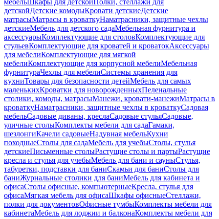
мебель
Шкафы для детской
Полки, стеллажи для
детской
Детские комоды
Кровати детские
Детские
матрасы
Матрасы в кроватку
Наматрасники, защитные чехлы
детские
Мебель для детского сада
Мебельная фурнитура и
аксессуары
Комплектующие для столов
Комплектующие для
стульев
Комплектующие для кроватей и кроваток
Аксессуары
для мебели
Комплектующие для мягкой
мебели
Комплектующие для корпусной мебели
Мебельная
фурнитура
Чехлы для мебели
Системы хранения для
кухни
Товары для безопасности детей
Мебель для самых
маленьких
Кроватки для новорожденных
Пеленальные
столики, комоды, матрасы
Манежи, кровати-манежи
Матрасы в
кроватку
Наматрасники, защитные чехлы в кроватку
Садовая
мебель
Садовые диваны, кресла
Садовые стулья
Садовые,
уличные столы
Комплекты мебели для сада
Гамаки,
шезлонги
Качели садовые
Надувная мебель
Кухни
походные
Столы для сада
Мебель для учебы
Столы, стулья
детские
Письменные столы
Растущие столы и парты
Растущие
кресла и стулья для учебы
Мебель для бани и сауны
Стулья,
табуретки, подставки для бани
Скамьи для бани
Столы для
бани
Журнальные столики для бани
Мебель для кабинета и
офиса
Столы офисные, компьютерные
Кресла, стулья для
офиса
Мягкая мебель для офиса
Шкафы офисные
Стеллажи,
полки для документов
Офисные тумбы
Комплекты мебели для
кабинета
Мебель для лоджии и балкона
Комплекты мебели для