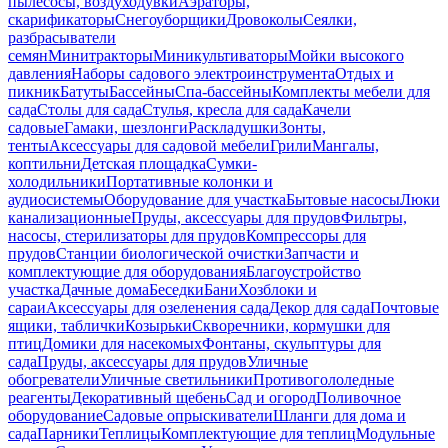
пылесосы, воздуходувки
Аэраторы,
скарификаторы
Снегоуборщики
Дровоколы
Сеялки,
разбрасыватели
семян
Минитракторы
Миникультиваторы
Мойки высокого
давления
Наборы садового электроинструмента
Отдых и
пикник
Батуты
Бассейны
Спа-бассейны
Комплекты мебели для
сада
Столы для сада
Стулья, кресла для сада
Качели
садовые
Гамаки, шезлонги
Раскладушки
Зонты,
тенты
Аксессуары для садовой мебели
Грили
Мангалы,
коптильни
Детская площадка
Сумки-
холодильники
Портативные колонки и
аудиосистемы
Оборудование для участка
Бытовые насосы
Люки
канализационные
Пруды, аксессуары для прудов
Фильтры,
насосы, стерилизаторы для прудов
Компрессоры для
прудов
Станции биологической очистки
Запчасти и
комплектующие для оборудования
Благоустройство
участка
Дачные дома
Беседки
Бани
Хозблоки и
сараи
Аксессуары для озеленения сада
Декор для сада
Почтовые
ящики, таблички
Козырьки
Скворечники, кормушки для
птиц
Домики для насекомых
Фонтаны, скульптуры для
сада
Пруды, аксессуары для прудов
Уличные
обогреватели
Уличные светильники
Противогололедные
реагенты
Декоративный щебень
Сад и огород
Поливочное
оборудование
Садовые опрыскиватели
Шланги для дома и
сада
Парники
Теплицы
Комплектующие для теплиц
Модульные