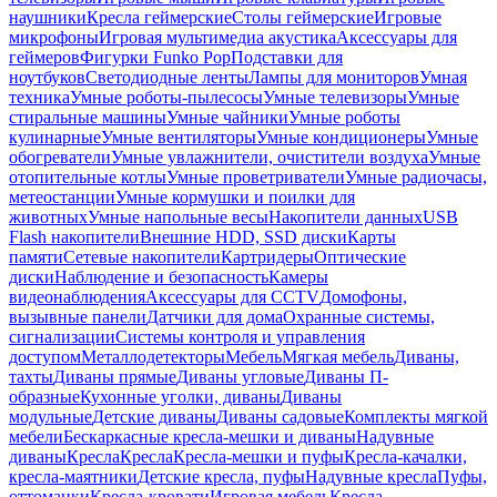
наушники
Кресла геймерские
Столы геймерские
Игровые
микрофоны
Игровая мультимедиа акустика
Аксессуары для
геймеров
Фигурки Funko Pop
Подставки для
ноутбуков
Светодиодные ленты
Лампы для мониторов
Умная
техника
Умные роботы-пылесосы
Умные телевизоры
Умные
стиральные машины
Умные чайники
Умные роботы
кулинарные
Умные вентиляторы
Умные кондиционеры
Умные
обогреватели
Умные увлажнители, очистители воздуха
Умные
отопительные котлы
Умные проветриватели
Умные радиочасы,
метеостанции
Умные кормушки и поилки для
животных
Умные напольные весы
Накопители данных
USB
Flash накопители
Внешние HDD, SSD диски
Карты
памяти
Сетевые накопители
Картридеры
Оптические
диски
Наблюдение и безопасность
Камеры
видеонаблюдения
Аксессуары для CCTV
Домофоны,
вызывные панели
Датчики для дома
Охранные системы,
сигнализации
Системы контроля и управления
доступом
Металлодетекторы
Мебель
Мягкая мебель
Диваны,
тахты
Диваны прямые
Диваны угловые
Диваны П-
образные
Кухонные уголки, диваны
Диваны
модульные
Детские диваны
Диваны садовые
Комплекты мягкой
мебели
Бескаркасные кресла-мешки и диваны
Надувные
диваны
Кресла
Кресла
Кресла-мешки и пуфы
Кресла-качалки,
кресла-маятники
Детские кресла, пуфы
Надувные кресла
Пуфы,
оттоманки
Кресла-кровати
Игровая мебель
Кресла