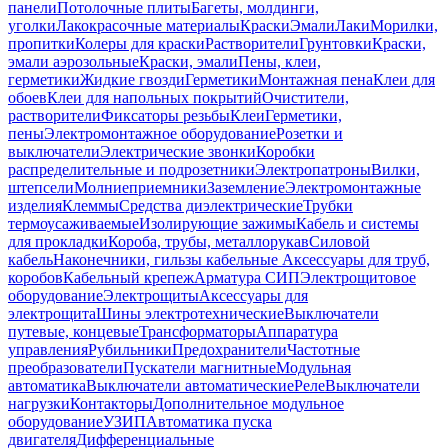
панели
Потолочные плиты
Багеты, молдинги,
уголки
Лакокрасочные материалы
Краски
Эмали
Лаки
Морилки,
пропитки
Колеры для краски
Растворители
Грунтовки
Краски,
эмали аэрозольные
Краски, эмали
Пены, клеи,
герметики
Жидкие гвозди
Герметики
Монтажная пена
Клеи для
обоев
Клеи для напольных покрытий
Очистители,
растворители
Фиксаторы резьбы
Клеи
Герметики,
пены
Электромонтажное оборудование
Розетки и
выключатели
Электрические звонки
Коробки
распределительные и подрозетники
Электропатроны
Вилки,
штепсели
Молниеприемники
Заземление
Электромонтажные
изделия
Клеммы
Средства диэлектрические
Трубки
термоусаживаемые
Изолирующие зажимы
Кабель и системы
для прокладки
Короба, трубы, металлорукав
Силовой
кабель
Наконечники, гильзы кабельные
Аксессуары для труб,
коробов
Кабельный крепеж
Арматура СИП
Электрощитовое
оборудование
Электрощиты
Аксессуары для
электрощита
Шины электротехнические
Выключатели
путевые, концевые
Трансформаторы
Аппаратура
управления
Рубильники
Предохранители
Частотные
преобразователи
Пускатели магнитные
Модульная
автоматика
Выключатели автоматические
Реле
Выключатели
нагрузки
Контакторы
Дополнительное модульное
оборудование
УЗИП
Автоматика пуска
двигателя
Дифференциальные