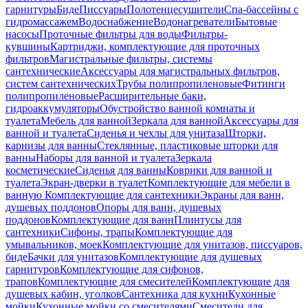
гарнитуры
Биде
Писсуары
Полотенцесушители
Спа-бассейны с
гидромассажем
Водоснабжение
Водонагреватели
Бытовые
насосы
Проточные фильтры для воды
Фильтры-
кувшины
Картриджи, комплектующие для проточных
фильтров
Магистральные фильтры, системы
сантехнические
Аксессуары для магистральных фильтров,
систем сантехнических
Трубы полипропиленовые
Фитинги
полипропиленовые
Расширительные баки,
гидроаккумуляторы
Обустройство ванной комнаты и
туалета
Мебель для ванной
Зеркала для ванной
Аксессуары для
ванной и туалета
Сиденья и чехлы для унитаза
Шторки,
карнизы для ванны
Стеклянные, пластиковые шторки для
ванны
Наборы для ванной и туалета
Зеркала
косметические
Сиденья для ванны
Коврики для ванной и
туалета
Экран-дверки в туалет
Комплектующие для мебели в
ванную
Комплектующие для сантехники
Экраны для ванн,
душевых поддонов
Опоры для ванн, душевых
поддонов
Комплектующие для ванн
Плинтусы для
сантехники
Сифоны, трапы
Комплектующие для
умывальников, моек
Комплектующие для унитазов, писсуаров,
биде
Бачки для унитазов
Комплектующие для душевых
гарнитуров
Комплектующие для сифонов,
трапов
Комплектующие для смесителей
Комплектующие для
душевых кабин, уголков
Сантехника для кухни
Кухонные
мойки
Кухонные мойки со смесителями
Смесители для