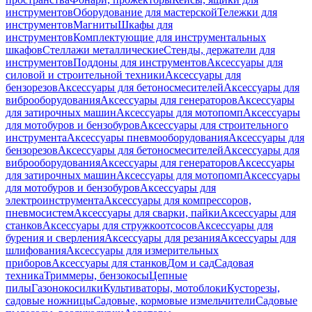
инструментов
Оборудование для мастерской
Тележки для
инструментов
Магниты
Шкафы для
инструментов
Комплектующие для инструментальных
шкафов
Стеллажи металлические
Стенды, держатели для
инструментов
Поддоны для инструментов
Аксессуары для
силовой и строительной техники
Аксессуары для
бензорезов
Аксессуары для бетоносмесителей
Аксессуары для
виброоборудования
Аксессуары для генераторов
Аксессуары
для затирочных машин
Аксессуары для мотопомп
Аксессуары
для мотобуров и бензобуров
Аксессуары для строительного
инструмента
Аксессуары пневмооборудования
Аксессуары для
бензорезов
Аксессуары для бетоносмесителей
Аксессуары для
виброоборудования
Аксессуары для генераторов
Аксессуары
для затирочных машин
Аксессуары для мотопомп
Аксессуары
для мотобуров и бензобуров
Аксессуары для
электроинструмента
Аксессуары для компрессоров,
пневмосистем
Аксессуары для сварки, пайки
Аксессуары для
станков
Аксессуары для стружкоотсосов
Аксессуары для
бурения и сверления
Аксессуары для резания
Аксессуары для
шлифования
Аксессуары для измерительных
приборов
Аксессуары для станков
Дом и сад
Садовая
техника
Триммеры, бензокосы
Цепные
пилы
Газонокосилки
Культиваторы, мотоблоки
Кусторезы,
садовые ножницы
Садовые, кормовые измельчители
Садовые