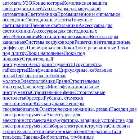
автоматы
УЗО
Конденсаторы
Комплексная защита
электродвигателей
Аксессуары для модульной
автоматики
Светотехника
Промышленное и сигнальное
освещение
Светодиодные ленты
Точечные
светильники
Трековые светильники
Аксессуары для
светотехники
Аксессуары для светодиодных
лент
Вентиляция
Вентиляторы вытяжные
Вентиляторы
канальные
Системы воздуховодов
Решетки вентиляционные,
диффузоры
Проветриватели
Люки
Люки ревизионные
Люки
под плитку
Люки напольные
Люки под
покраску
Строительный
инструмент
Электроинструмент
Шуруповерты,
гайковерты
Шлифмашины
Циркулярные, сабельные
пилы
Перфораторы, отбойные
молотки
Электролобзики
Дрели
Строительные
миксеры
Дальномеры
Многофункциональные
инструменты
Строительные фены
Строительные
пистолеты
Фрезеры
Рубанки, стамески
электрические
Краскопульты
Степлеры,
гвоздезабиватели
Электрические ножницы, резаки
Насадки для
электроинструмента
Аксессуары для
электроинструмента
Аккумуляторы, зарядные устройства для
электроинструмента
Наборы электроинструмента
Силовая и
строительная техника
Бетоносмесители
Генераторы
Тали,
тельферы
Такелаж
Виброплиты, глубинные