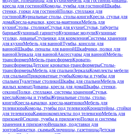
модули
Столешницы для кухни
Мебель для гостиной
Диваны,
кресла для гостиной
Комоды, тумбы для гостиной
Шкафы,
стенки, горки для гостиной
Полки, стеллажи для
гостиной
Журнальные столы, столы-книги
Кресла, стулья для
дома
Кресла-качалки, кресла-маятники
Мебель для
кухни
Столы, столики
Стулья для кухни
Стулья, табуреты
барные
Кухонный гарнитур
Кухонные модули
Кухонные
уголки, диваны
Стульчики для кормления
Системы хранения
для кухни
Мебель для ванной
Тумбы, консоли для
ванной
Шкафы, пеналы для ванной
Шкафчики, полки для
ванной
Зеркала для ванной
Аксессуары для ванной
Мебель-
трансформер
Мебель-трансформер
Кровати-
трансформеры
Детские кроватки-трансформеры
Столы-
трансформеры
Мебель для спальни
Зеркала
Комплекты мебели
для спальни
Прикроватные тумбы
Комоды и тумбы для
спальни
Туалетные столики
Шкафы для спальни
Мебель для
жилых комнат
Диваны, кресла для дома
Шкафы, стенки,
секции
Полки, стеллажи, системы хранения
Стулья,
кресла
Комоды и тумбы
Журнальные столы, столы-
книги
Кресла-качалки, кресла-маятники
Мебель для
телевизора
Комоды, тумбы под телевизор
Кронштейны, стойки
для телевизора
Каминокомплекты под телевизор
Мебель для
прихожей
Секции, тумбы в прихожую
Полки и системы
хранения в прихожую
Вешалки, подставки для
зонтов
Банкетки, скамьи
Ключницы, газетницы
Детская