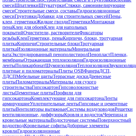
смеси
Шпатлевки
Штукатурки
Стяжки, самонивелирующие
смеси
Строительные смеси, составы
Гидроизоляционные
смеси
Грунтовки
Добавки для строительных смесей
Пены,
клеи, герметики
Жидкие гвозди
Герметики
Монтажная
пена
Клеи для обоев
Клеи для напольных
покрытий
Очистители, растворители
Фиксаторы
резьбы
Клеи
Герметики, пены
Кирпичи, блоки, тротуарная
плитка
Кирпичи
Строительные блоки
Тротуарная
плитка
Изоляционные материалы
Минеральная
вата
Экструдированный пенополистирол
Пенопласт
Пленки,
мембраны
Отражающая теплоизоляция
Гидроизоляционные
ленты
Поликарбонат
Шумоизоляция
Теплоизоляция
Звукоизоляц
плитные и пиломатериалы
Плиты OSB
Фанера
ДСП,
ЛДСП
Мебельные щиты
Террасные доски
Древесные
плиты
Пиломатериалы
Материалы для сухого
строительства
Гипсокартон
Гипсоволокнистые
листы
Цементные плиты
Профили для
гипсокартона
Комплектующие для гипсокартона
Ленты
армирующие
Уплотнительные ленты
Гипсовые и цементные
плиты
Вентиляторы вытяжные
Системы воздуховодов
Решетки
вентиляционные, диффузоры
Кровля и водосток
Черепица и
кровельные материалы
Водосточные системы
Поверхностный
водоотвод
Кровельные софиты
Доборные элементы
кровли
Гидроизоляционные