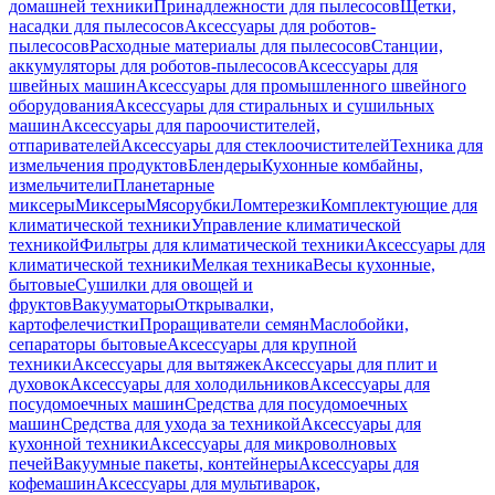
домашней техники
Принадлежности для пылесосов
Щетки,
насадки для пылесосов
Аксессуары для роботов-
пылесосов
Расходные материалы для пылесосов
Станции,
аккумуляторы для роботов-пылесосов
Аксессуары для
швейных машин
Аксессуары для промышленного швейного
оборудования
Аксессуары для стиральных и сушильных
машин
Аксессуары для пароочистителей,
отпаривателей
Аксессуары для стеклоочистителей
Техника для
измельчения продуктов
Блендеры
Кухонные комбайны,
измельчители
Планетарные
миксеры
Миксеры
Мясорубки
Ломтерезки
Комплектующие для
климатической техники
Управление климатической
техникой
Фильтры для климатической техники
Аксессуары для
климатической техники
Мелкая техника
Весы кухонные,
бытовые
Сушилки для овощей и
фруктов
Вакууматоры
Открывалки,
картофелечистки
Проращиватели семян
Маслобойки,
сепараторы бытовые
Аксессуары для крупной
техники
Аксессуары для вытяжек
Аксессуары для плит и
духовок
Аксессуары для холодильников
Аксессуары для
посудомоечных машин
Средства для посудомоечных
машин
Средства для ухода за техникой
Аксессуары для
кухонной техники
Аксессуары для микроволновых
печей
Вакуумные пакеты, контейнеры
Аксессуары для
кофемашин
Аксессуары для мультиварок,