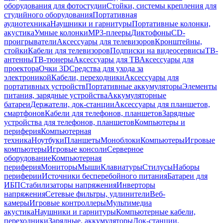
оборудования для фотостудии
Стойки, системы крепления для
студийного оборудования
Портативная
аудиотехника
Наушники и гарнитуры
Портативные колонки,
акустика
Умные колонки
MP3-плееры
Диктофоны
CD-
проигрыватели
Аксессуары для телевизоров
Кронштейны,
стойки
Кабели для телевизоров
Подписки на видеосервисы
ТВ-
антенны
ТВ-тюнеры
Аксессуары для ТВ
Аксессуары для
проектора
Очки 3D
Средства для ухода за
электроникой
Кабели, переходники
Аксессуары для
портативных устройств
Портативные аккумуляторы
Элементы
питания, зарядные устройства
Аккумуляторные
батареи
Держатели, док-станции
Аксессуары для планшетов,
смартфонов
Кабели для телефонов, планшетов
Зарядные
устройства для телефонов, планшетов
Компьютеры и
периферия
Компьютерная
техника
Ноутбуки
Планшеты
Моноблоки
Компьютеры
Игровые
компьютеры
Игровые консоли
Серверное
оборудование
Компьютерная
периферия
Мониторы
Мыши
Клавиатуры
Стилусы
Наборы
периферии
Источники бесперебойного питания
Батареи для
ИБП
Стабилизаторы напряжения
Инверторы
напряжения
Сетевые фильтры, удлинители
Веб-
камеры
Игровые контроллеры
Мультимедиа
акустика
Наушники и гарнитуры
Компьютерные кабели,
переходники
Зарядные, аккумуляторы
Док-станции,