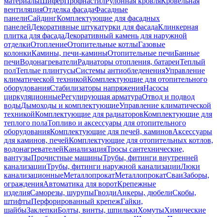
материалы
Шифер
Профнастил
Рулонная кровля
Кровельная
вентиляция
Отделка фасада
Фасадные
панели
Сайдинг
Комплектующие для фасадных
панелей
Декоративные штукатурки для фасада
Клинкерная
плитка для фасада
Декоративный камень для наружной
отделки
Отопление
Отопительные котлы
Газовые
колонки
Камины, печи-камины
Отопительные печи
Банные
печи
Водонагреватели
Радиаторы отопления, батареи
Теплый
пол
Теплые плинтусы
Системы антиобледенения
Управление
климатической техникой
Комплектующие для отопительного
оборудования
Стабилизаторы напряжения
Насосы
циркуляционные
Регулирующая арматура
Отвод и подвод
воды
Дымоходы и комплектующие
Управление климатической
техникой
Комплектующие для радиаторов
Комплектующие для
теплого пола
Топливо и аксессуары для отопительного
оборудования
Комплектующие для печей, каминов
Аксессуары
для каминов, печей
Комплектующие для отопительных котлов,
водонагревателей
Канализация
Тросы сантехнические,
вантузы
Прочистные машины
Трубы, фитинги внутренней
канализации
Трубы, фитинги наружной канализации
Люки
канализационные
Металлопрокат
Металлопрокат
Сваи
Заборы,
ограждения
Автоматика для ворот
Крепежные
изделия
Саморезы, шурупы
Гвозди
Анкеры, дюбели
Скобы,
штифты
Перфорированный крепеж
Гайки,
шайбы
Заклепки
Болты, винты, шпильки
Хомуты
Химические