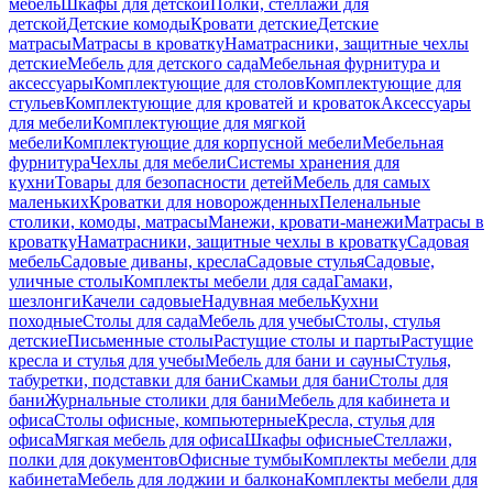
мебель
Шкафы для детской
Полки, стеллажи для
детской
Детские комоды
Кровати детские
Детские
матрасы
Матрасы в кроватку
Наматрасники, защитные чехлы
детские
Мебель для детского сада
Мебельная фурнитура и
аксессуары
Комплектующие для столов
Комплектующие для
стульев
Комплектующие для кроватей и кроваток
Аксессуары
для мебели
Комплектующие для мягкой
мебели
Комплектующие для корпусной мебели
Мебельная
фурнитура
Чехлы для мебели
Системы хранения для
кухни
Товары для безопасности детей
Мебель для самых
маленьких
Кроватки для новорожденных
Пеленальные
столики, комоды, матрасы
Манежи, кровати-манежи
Матрасы в
кроватку
Наматрасники, защитные чехлы в кроватку
Садовая
мебель
Садовые диваны, кресла
Садовые стулья
Садовые,
уличные столы
Комплекты мебели для сада
Гамаки,
шезлонги
Качели садовые
Надувная мебель
Кухни
походные
Столы для сада
Мебель для учебы
Столы, стулья
детские
Письменные столы
Растущие столы и парты
Растущие
кресла и стулья для учебы
Мебель для бани и сауны
Стулья,
табуретки, подставки для бани
Скамьи для бани
Столы для
бани
Журнальные столики для бани
Мебель для кабинета и
офиса
Столы офисные, компьютерные
Кресла, стулья для
офиса
Мягкая мебель для офиса
Шкафы офисные
Стеллажи,
полки для документов
Офисные тумбы
Комплекты мебели для
кабинета
Мебель для лоджии и балкона
Комплекты мебели для