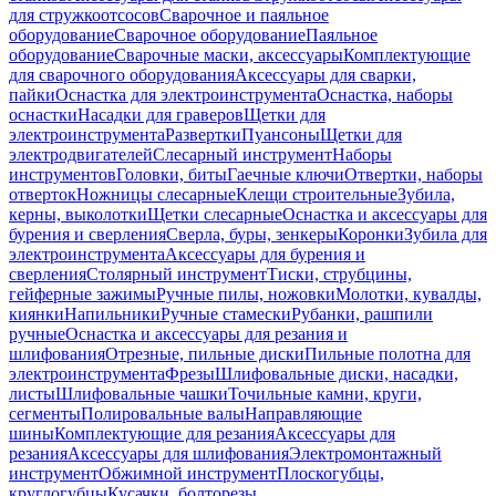
для стружкоотсосов
Сварочное и паяльное
оборудование
Сварочное оборудование
Паяльное
оборудование
Сварочные маски, аксессуары
Комплектующие
для сварочного оборудования
Аксессуары для сварки,
пайки
Оснастка для электроинструмента
Оснастка, наборы
оснастки
Насадки для граверов
Щетки для
электроинструмента
Развертки
Пуансоны
Щетки для
электродвигателей
Слесарный инструмент
Наборы
инструментов
Головки, биты
Гаечные ключи
Отвертки, наборы
отверток
Ножницы слесарные
Клещи строительные
Зубила,
керны, выколотки
Щетки слесарные
Оснастка и аксессуары для
бурения и сверления
Сверла, буры, зенкеры
Коронки
Зубила для
электроинструмента
Аксессуары для бурения и
сверления
Столярный инструмент
Тиски, струбцины,
гейферные зажимы
Ручные пилы, ножовки
Молотки, кувалды,
киянки
Напильники
Ручные стамески
Рубанки, рашпили
ручные
Оснастка и аксессуары для резания и
шлифования
Отрезные, пильные диски
Пильные полотна для
электроинструмента
Фрезы
Шлифовальные диски, насадки,
листы
Шлифовальные чашки
Точильные камни, круги,
сегменты
Полировальные валы
Направляющие
шины
Комплектующие для резания
Аксессуары для
резания
Аксессуары для шлифования
Электромонтажный
инструмент
Обжимной инструмент
Плоскогубцы,
круглогубцы
Кусачки, болторезы,