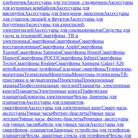
хлебопечек
Аксессуары для тостеров, сэндвичниц
Аксессуары
для кухонных комбайнов
Аксессуары для
мясорубок
Аксессуары для блендеров, миксеров
Аксессуары
для сушилок овощей и фруктов
Аксессуары для
йогуртниц
Аксессуары для аэрогрилей,
электрогрилей
Аксессуары для соковыжималок
Средства для
ухода за техникой
Смартфоны, ТВ и
электроника
Смартфоны
Смартфоны
Смартфоны
восстановленные
Смартфоны Apple
Смартфоны
Xiaomi
Смартфоны Samsung
Смартфоны Honor
Смартфоны
Huawei
Смартфоны POCO
Смартфоны Infinix
Смартфоны
Tecno
Смартфоны Realme
Смартфоны Samsung Galaxy S26
series
Кнопочные телефоны
Складные смартфоны
Телевизоры,
мониторы
Телевизоры
Мониторы
Мониторы-телевизоры
ТВ-
приставки и медиаплееры
Проекторы
Проекционные
экраны
Профессиональные дисплеи
Планшеты, электронные
книги
Планшеты
Электронные книги
Графические
планшеты
Блокноты электронные
Чехлы, бамперы для
планшетов
Аксессуары для планшетов,
смартфонов
Аксессуары для электронных книг
Смарт-часы,
аксессуары
Умные часы
Фитнес-браслеты
Умные часы
детские
Умные часы, фитнес-браслеты
Ремешки, аксессуары
для умных часов
Кабели для умных часов
Аксессуары для
смартфонов, планшетов
Зарядные устройства для телефонов,
планшетов
Чехлы, защитные стекла для телефонов
Чехлы для