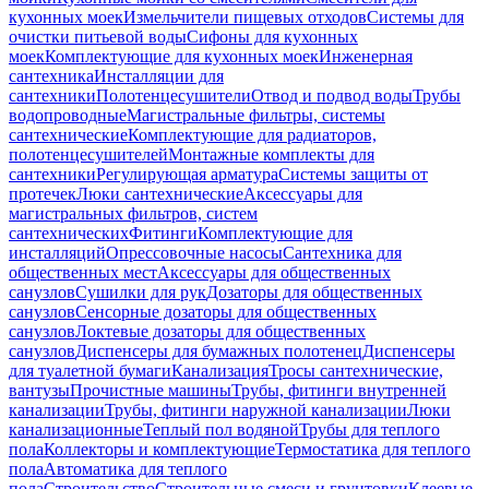
кухонных моек
Измельчители пищевых отходов
Системы для
очистки питьевой воды
Сифоны для кухонных
моек
Комплектующие для кухонных моек
Инженерная
сантехника
Инсталляции для
сантехники
Полотенцесушители
Отвод и подвод воды
Трубы
водопроводные
Магистральные фильтры, системы
сантехнические
Комплектующие для радиаторов,
полотенцесушителей
Монтажные комплекты для
сантехники
Регулирующая арматура
Системы защиты от
протечек
Люки сантехнические
Аксессуары для
магистральных фильтров, систем
сантехнических
Фитинги
Комплектующие для
инсталляций
Опрессовочные насосы
Сантехника для
общественных мест
Аксессуары для общественных
санузлов
Сушилки для рук
Дозаторы для общественных
санузлов
Сенсорные дозаторы для общественных
санузлов
Локтевые дозаторы для общественных
санузлов
Диспенсеры для бумажных полотенец
Диспенсеры
для туалетной бумаги
Канализация
Тросы сантехнические,
вантузы
Прочистные машины
Трубы, фитинги внутренней
канализации
Трубы, фитинги наружной канализации
Люки
канализационные
Теплый пол водяной
Трубы для теплого
пола
Коллекторы и комплектующие
Термостатика для теплого
пола
Автоматика для теплого
пола
Строительство
Строительные смеси и грунтовки
Клеевые