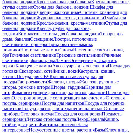
балкона, лоджии
Кресла-мешки для балкона
Кресла подвесные,
стулья садовые
Столы для балкона, лоджии
Шкафы для
балкона, лоджии
Дверцы жалюзийные
Системы хранения для
балкона, лоджии
Журнальные столы, столы-книги
Тумбы для
балкона, лоджии
Кресла-качалки, кресла-маятники
Стулья для
балкона, лоджии
Кресла, пуфы для балкона,
лоджии
Компактные столы для балкона, лоджии
Товары для
дома, бакалея
Освещение
Люстры, потолочные
светильники
Торшеры
Прикроватные лампы,
ночники
Настольные лампы
Споты
Настенные светильники,
бра
Точечные светильники
Трековые светильники
Уличные
светильники, фонари, бра
Лампы
Освещение для картин,
зеркал
Кольцевые лампы
Аксессуары для освещения
Посуда для
готовки
Сковороды, сотейники, воки
Кастрюли, ковши,
казаны
Посуда для СВЧ
Крышки и аксессуары для
посуды
Гастроемкости
Жалюзи, шторы
Жалюзи, рулонные
шторы, римские шторы
Шторы, гардины
Карнизы для
штор
Комплектующие для штор, карнизов, жалюзи
Пленки для
окон
Электроприводные солнцезащитные системы
Столовая
посуда, сервировка
Посуда для напитков
Посуда для горячих
напитков
Посуда для подачи и хранения напитков
Столовые
приборы
Столовая посуда
Посуда для сервировки
Предметы
сервировки
Детская столовая посуда
Декор
Зеркала
Кашпо,
стойки для цветов
Картины, постеры
Часы
интерьерные
Искусственные цветы, растения
Вазы
Ключницы,