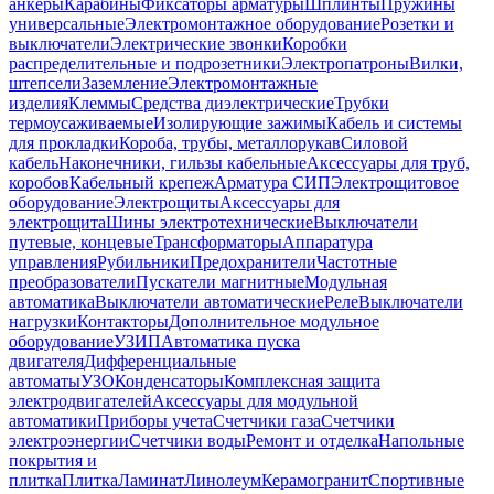
анкеры
Карабины
Фиксаторы арматуры
Шплинты
Пружины
универсальные
Электромонтажное оборудование
Розетки и
выключатели
Электрические звонки
Коробки
распределительные и подрозетники
Электропатроны
Вилки,
штепсели
Заземление
Электромонтажные
изделия
Клеммы
Средства диэлектрические
Трубки
термоусаживаемые
Изолирующие зажимы
Кабель и системы
для прокладки
Короба, трубы, металлорукав
Силовой
кабель
Наконечники, гильзы кабельные
Аксессуары для труб,
коробов
Кабельный крепеж
Арматура СИП
Электрощитовое
оборудование
Электрощиты
Аксессуары для
электрощита
Шины электротехнические
Выключатели
путевые, концевые
Трансформаторы
Аппаратура
управления
Рубильники
Предохранители
Частотные
преобразователи
Пускатели магнитные
Модульная
автоматика
Выключатели автоматические
Реле
Выключатели
нагрузки
Контакторы
Дополнительное модульное
оборудование
УЗИП
Автоматика пуска
двигателя
Дифференциальные
автоматы
УЗО
Конденсаторы
Комплексная защита
электродвигателей
Аксессуары для модульной
автоматики
Приборы учета
Счетчики газа
Счетчики
электроэнергии
Счетчики воды
Ремонт и отделка
Напольные
покрытия и
плитка
Плитка
Ламинат
Линолеум
Керамогранит
Спортивные