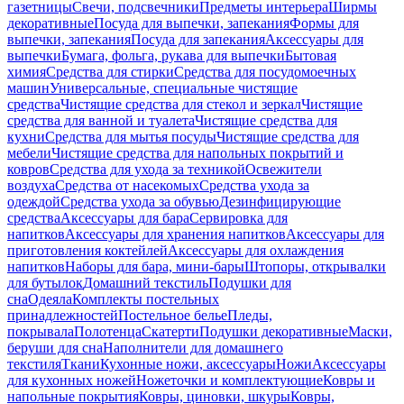
газетницы
Свечи, подсвечники
Предметы интерьера
Ширмы
декоративные
Посуда для выпечки, запекания
Формы для
выпечки, запекания
Посуда для запекания
Аксессуары для
выпечки
Бумага, фольга, рукава для выпечки
Бытовая
химия
Средства для стирки
Средства для посудомоечных
машин
Универсальные, специальные чистящие
средства
Чистящие средства для стекол и зеркал
Чистящие
средства для ванной и туалета
Чистящие средства для
кухни
Средства для мытья посуды
Чистящие средства для
мебели
Чистящие средства для напольных покрытий и
ковров
Средства для ухода за техникой
Освежители
воздуха
Средства от насекомых
Средства ухода за
одеждой
Средства ухода за обувью
Дезинфицирующие
средства
Аксессуары для бара
Сервировка для
напитков
Аксессуары для хранения напитков
Аксессуары для
приготовления коктейлей
Аксессуары для охлаждения
напитков
Наборы для бара, мини-бары
Штопоры, открывалки
для бутылок
Домашний текстиль
Подушки для
сна
Одеяла
Комплекты постельных
принадлежностей
Постельное белье
Пледы,
покрывала
Полотенца
Скатерти
Подушки декоративные
Маски,
беруши для сна
Наполнители для домашнего
текстиля
Ткани
Кухонные ножи, аксессуары
Ножи
Аксессуары
для кухонных ножей
Ножеточки и комплектующие
Ковры и
напольные покрытия
Ковры, циновки, шкуры
Ковры,