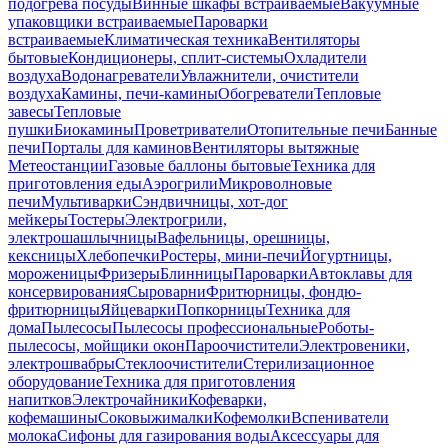
подогрева посуды
Винные шкафы встраиваемые
Вакуумные
упаковщики встраиваемые
Пароварки
встраиваемые
Климатическая техника
Вентиляторы
бытовые
Кондиционеры, сплит-системы
Охладители
воздуха
Водонагреватели
Увлажнители, очистители
воздуха
Камины, печи-камины
Обогреватели
Тепловые
завесы
Тепловые
пушки
Биокамины
Проветриватели
Отопительные печи
Банные
печи
Порталы для каминов
Вентиляторы вытяжные
Метеостанции
Газовые баллоны бытовые
Техника для
приготовления еды
Аэрогрили
Микроволновые
печи
Мультиварки
Сэндвичницы, хот-дог
мейкеры
Тостеры
Электрогрили,
электрошашлычницы
Вафельницы, орешницы,
кексницы
Хлебопечки
Ростеры, мини-печи
Йогуртницы,
мороженицы
Фризеры
Блинницы
Пароварки
Автоклавы для
консервирования
Сыроварни
Фритюрницы, фондю-
фритюрницы
Яйцеварки
Попкорницы
Техника для
дома
Пылесосы
Пылесосы профессиональные
Роботы-
пылесосы, мойщики окон
Пароочистители
Электровеники,
электрошвабры
Стеклоочистители
Стерилизационное
оборудование
Техника для приготовления
напитков
Электрочайники
Кофеварки,
кофемашины
Соковыжималки
Кофемолки
Вспениватели
молока
Сифоны для газирования воды
Аксессуары для