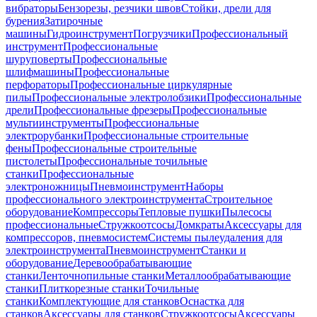
вибраторы
Бензорезы, резчики швов
Стойки, дрели для
бурения
Затирочные
машины
Гидроинструмент
Погрузчики
Профессиональный
инструмент
Профессиональные
шуруповерты
Профессиональные
шлифмашины
Профессиональные
перфораторы
Профессиональные циркулярные
пилы
Профессиональные электролобзики
Профессиональные
дрели
Профессиональные фрезеры
Профессиональные
мультиинструменты
Профессиональные
электрорубанки
Профессиональные строительные
фены
Профессиональные строительные
пистолеты
Профессиональные точильные
станки
Профессиональные
электроножницы
Пневмоинструмент
Наборы
профессионального электроинструмента
Строительное
оборудование
Компрессоры
Тепловые пушки
Пылесосы
профессиональные
Стружкоотсосы
Домкраты
Аксессуары для
компрессоров, пневмосистем
Системы пылеудаления для
электроинструмента
Пневмоинструмент
Станки и
оборудование
Деревообрабатывающие
станки
Ленточнопильные станки
Металлообрабатывающие
станки
Плиткорезные станки
Точильные
станки
Комплектующие для станков
Оснастка для
станков
Аксессуары для станков
Стружкоотсосы
Аксессуары