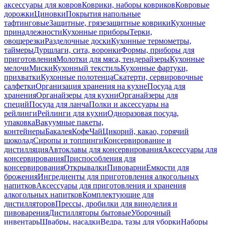
аксессуары для ковров
Коврики, наборы ковриков
Ковровые
дорожки
Циновки
Покрытия напольные
тафтинговые
Защитные, грязезащитные коврики
Кухонные
принадлежности
Кухонные приборы
Терки,
овощерезки
Разделочные доски
Кухонные термометры,
таймеры
Дуршлаги, сита, воронки
Формы, приборы для
приготовления
Молотки для мяса, тендерайзеры
Кухонные
мелочи
Миски
Кухонный текстиль
Кухонные фартуки,
прихватки
Кухонные полотенца
Скатерти, сервировочные
салфетки
Организация хранения на кухне
Посуда для
хранения
Органайзеры для кухни
Органайзеры для
специй
Посуда для ланча
Полки и аксессуары на
рейлинги
Рейлинги для кухни
Одноразовая посуда,
упаковка
Вакуумные пакеты,
контейнеры
Бакалея
Кофе
Чай
Цикорий, какао, горячий
шоколад
Сиропы и топпинги
Консервирование и
дистилляция
Автоклавы для консервирования
Аксессуары для
консервирования
Приспособления для
консервирования
Открывалки
Пивоварни
Емкости для
брожения
Ингредиенты для приготовления алкогольных
напитков
Аксессуары для приготовления и хранения
алкогольных напитков
Комплектующие для
дистилляторов
Прессы, дробилки для виноделия и
пивоварения
Дистилляторы бытовые
Уборочный
инвентарь
Швабры, насадки
Ведра, тазы для уборки
Наборы