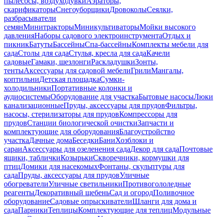
пылесосы, воздуходувки
Аэраторы,
скарификаторы
Снегоуборщики
Дровоколы
Сеялки,
разбрасыватели
семян
Минитракторы
Миникультиваторы
Мойки высокого
давления
Наборы садового электроинструмента
Отдых и
пикник
Батуты
Бассейны
Спа-бассейны
Комплекты мебели для
сада
Столы для сада
Стулья, кресла для сада
Качели
садовые
Гамаки, шезлонги
Раскладушки
Зонты,
тенты
Аксессуары для садовой мебели
Грили
Мангалы,
коптильни
Детская площадка
Сумки-
холодильники
Портативные колонки и
аудиосистемы
Оборудование для участка
Бытовые насосы
Люки
канализационные
Пруды, аксессуары для прудов
Фильтры,
насосы, стерилизаторы для прудов
Компрессоры для
прудов
Станции биологической очистки
Запчасти и
комплектующие для оборудования
Благоустройство
участка
Дачные дома
Беседки
Бани
Хозблоки и
сараи
Аксессуары для озеленения сада
Декор для сада
Почтовые
ящики, таблички
Козырьки
Скворечники, кормушки для
птиц
Домики для насекомых
Фонтаны, скульптуры для
сада
Пруды, аксессуары для прудов
Уличные
обогреватели
Уличные светильники
Противогололедные
реагенты
Декоративный щебень
Сад и огород
Поливочное
оборудование
Садовые опрыскиватели
Шланги для дома и
сада
Парники
Теплицы
Комплектующие для теплиц
Модульные