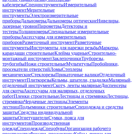
кабелерезы
Специнструменты
Измерительный
инструмент
Мерительные
инструменты
Электроизмерительные
приборы
Дальномеры
Дальномеры оптические
Нивелиры,
лазерные уровни
Пирометры
Детекторы и
тестеры
Толщиномеры
Специальные измерительные
приборы
Аксессуары для измерительных
приборов
Разметочный инструмент
Разметочные
инструменты
Инструменты для нарезки резьбы
Маркеры,
карандаши строительные
Клейма ударные
Строительно-
монтажный инструмент
Заклепочники
Труборезы,
трубогибы
Ножи строительные
Мультитулы
Пробойники,
просекатели отверстий
Ломы
Степлеры
механические
Стеклорезы
Прикаточные валики
Отделочный
инструмент
Плиткорезы
Кельмы, шпатели, гладилки
Малярный,
отделочный инструмент
Скотч, ленты малярные
Диспенсеры
для скотча
Аксессуары для малярных, отделочных
работ
Пленки строительные
Лестницы и стремянки
Лестницы,
стремянки
Чердачные лестницы
Элементы
лестниц
Подъемники строительные
Спецодежда и средства
защиты
Средства индивидуальной
защиты
Огнетушители
Сумки, пояса для
инструментов
Производственная
одежда
Спецодежда
Спецобувь
Организация рабочего
пространства
Фонари, прожекторы
Кейсы, ящики для