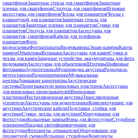
смартфонов
Защитные стекла для смартфонов
Защитные
пленки для смартфонов
Стилусы для смартфонов
Игровые
аксессуары для смартфонов
Чехлы для планшетов
Чехлы с
клавиатурой для планшетов
Защитные стекла для
планшетов
Защитные пленки для планшетов
Сумки для
планшетов
Стилусы для планшетов
Аксессуары для
планшетов, смартфонов
Кабели для телефонов,
планшетов
Фото,
видеосъемка
Фотоаппараты
Видеокамеры
Экшн-камеры
Карты
памяти
Объективы
Вспышки
Аксессуары для камер
Сумки и
чехлы для камер
Зарядные устройства, аккумуляторы для фото,
видеокамер
Аксессуары для объективов
Штативы
Цифровые
фоторамки
Аудиотехника
Мультимедиа акустика
Радиочасы,
метеостанции
Радиоприемники
Музыкальные
центры
Домашние кинотеатры
Акустические
системы
Проигрыватели виниловых пластинок
Аксессуары
для виниловых проигрывателей
Виниловые
пластинки
Инсталляционная акустика
Трансляционные
усилители
Аксессуары для аудиотехники
Комплектующие для
акустики
Акустические кабели
Подставки, стойки для
акустики
Сумки, чехлы для акустики
Оборудование для
фотостудии
Кольцевые лампы
Фоны для фотостудии
Студийное
освещение
Насадки светоформирующие для
фотостудии
Фотозонты, отражатели
Оборудование для
предметной съемки
Вспышки студийные
Комплекты