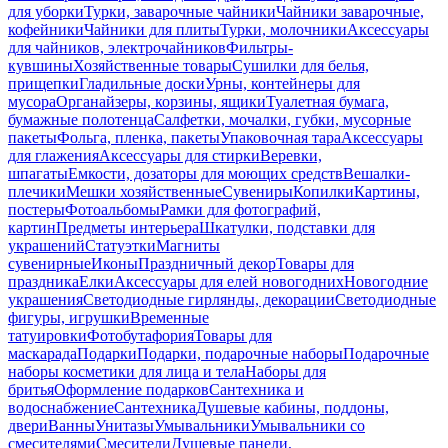
для уборки
Турки, заварочные чайники
Чайники заварочные,
кофейники
Чайники для плиты
Турки, молочники
Аксессуары
для чайников, электрочайников
Фильтры-
кувшины
Хозяйственные товары
Сушилки для белья,
прищепки
Гладильные доски
Урны, контейнеры для
мусора
Органайзеры, корзины, ящики
Туалетная бумага,
бумажные полотенца
Салфетки, мочалки, губки, мусорные
пакеты
Фольга, пленка, пакеты
Упаковочная тара
Аксессуары
для глажения
Аксессуары для стирки
Веревки,
шпагаты
Емкости, дозаторы для моющих средств
Вешалки-
плечики
Мешки хозяйственные
Сувениры
Копилки
Картины,
постеры
Фотоальбомы
Рамки для фотографий,
картин
Предметы интерьера
Шкатулки, подставки для
украшений
Статуэтки
Магниты
сувенирные
Иконы
Праздничный декор
Товары для
праздника
Елки
Аксессуары для елей новогодних
Новогодние
украшения
Светодиодные гирлянды, декорации
Светодиодные
фигуры, игрушки
Временные
татуировки
Фотобутафория
Товары для
маскарада
Подарки
Подарки, подарочные наборы
Подарочные
наборы косметики для лица и тела
Наборы для
бритья
Оформление подарков
Сантехника и
водоснабжение
Сантехника
Душевые кабины, поддоны,
двери
Ванны
Унитазы
Умывальники
Умывальники со
смесителями
Смесители
Душевые панели,