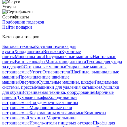
Услуги
Сертификаты
Подборщик подарков
Найти подарки
Категории товаров
Бытовая техника
Крупная техника для
кухни
Холодильники
Вытяжки
Кухонные
плиты
Морозильники
Посудомоечные машины
Настольные
плиты
Винные шкафы
Мини-холодильники
Техника для ухода
за одеждой
Стиральные машины
Стиральные машины
встраиваемые
Утюги
Отпариватели
Швейные, вышивальные
машины
Промышленные швейные
машины
Оверлоки
Сушильные машины, шкафы
Гладильные
системы, прессы
Машинки для удаления катышков
Сушилки
для обуви
Встраиваемая техника, оборудование
Варочные
панели
Духовые шкафы
Холодильники
встраиваемые
Посудомоечные машины
встраиваемые
Микроволновые печи
встраиваемые
Кофемашины встраиваемые
Комплекты
встраиваемой техники
Морозильники
встраиваемые
Измельчители пищевых отходов
Шкафы для