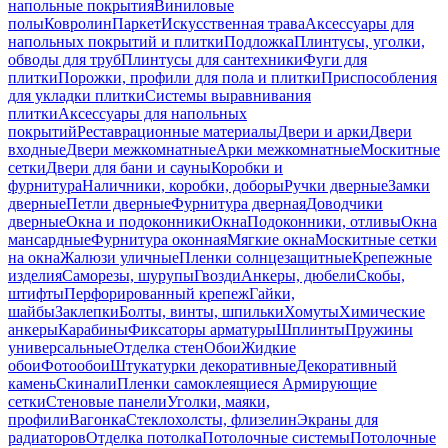
напольные покрытия
Виниловые
полы
Ковролин
Паркет
Искусственная трава
Аксессуары для
напольных покрытий и плитки
Подложка
Плинтусы, уголки,
обводы для труб
Плинтусы для сантехники
Фуги для
плитки
Порожки, профили для пола и плитки
Приспособления
для укладки плитки
Системы выравнивания
плитки
Аксессуары для напольных
покрытий
Реставрационные материалы
Двери и арки
Двери
входные
Двери межкомнатные
Арки межкомнатные
Москитные
сетки
Двери для бани и сауны
Коробки и
фурнитура
Наличники, коробки, доборы
Ручки дверные
Замки
дверные
Петли дверные
Фурнитура дверная
Доводчики
дверные
Окна и подоконники
Окна
Подоконники, отливы
Окна
мансардные
Фурнитура оконная
Мягкие окна
Москитные сетки
на окна
Жалюзи уличные
Пленки солнцезащитные
Крепежные
изделия
Саморезы, шурупы
Гвозди
Анкеры, дюбели
Скобы,
штифты
Перфорированный крепеж
Гайки,
шайбы
Заклепки
Болты, винты, шпильки
Хомуты
Химические
анкеры
Карабины
Фиксаторы арматуры
Шплинты
Пружины
универсальные
Отделка стен
Обои
Жидкие
обои
Фотообои
Штукатурки декоративные
Декоративный
камень
Скинали
Пленки самоклеящиеся
Армирующие
сетки
Стеновые панели
Уголки, маяки,
профили
Вагонка
Стеклохолсты, флизелин
Экраны для
радиаторов
Отделка потолка
Потолочные системы
Потолочные