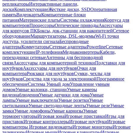
репликаторы
Интерактивные панели,
доски
Комплектующие
Жесткие диски, SSD
Оперативная
память
Видеокарты
Компьютерные блоки
питания
Материнские платы
Системы охлаждения
Корпуса для
компьютеров
Процессоры
Оптические приводы
Аксессуары
для корпусов ПК
Боксы, док-станции для накопителей
Сетевое
оборудование
Маршрутизаторы, DSL-модемы
Wi-Fi точки
доступа, усилители сигнала
Беспроводные
адаптеры
Коммутаторы
Сетевые адаптеры
Powerline
Сетевые
комплектующие
IP-телефония
Медиаконвертеры
Кабели,
переходники сетевые
Антенны для беспроводной
связи
Аксессуары для компьютерной техники
Подставки для
ноутбуков
Аксессуары для ноутбуков
Очки для
компьютера
Рюкзаки для ноутбуков
Сумки, чехлы для
ноутбуков
Средства для ухода за электроникой
Программное
обеспечение
Система Умный дом
Управление умным
домом
Умные колонки, станции
Умные камеры
видеонаблюдения
Умные датчики для дома
Умные
лампы
Умные выключатели
Умные розетки
Умные
светильники
Умные светодиодные ленты
Умные реле
Умные
замки
Умные домофоны
Умные карнизы
Умные
терморегуляторы
Игровая зона
Игровые приставки
Игры для
приставок
Игровые контроллеры
Игровые ноутбуки
Игровые
компьютеры
Игровые видеокарты
Игровые мониторы
Игровые
телевизоры
Игровые мыши
Игровые клавиатуры
Игровые