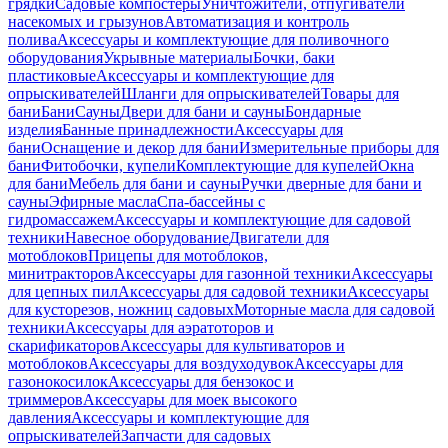
грядки
Садовые компостеры
Уничтожители, отпугиватели
насекомых и грызунов
Автоматизация и контроль
полива
Аксессуары и комплектующие для поливочного
оборудования
Укрывные материалы
Бочки, баки
пластиковые
Аксессуары и комплектующие для
опрыскивателей
Шланги для опрыскивателей
Товары для
бани
Бани
Сауны
Двери для бани и сауны
Бондарные
изделия
Банные принадлежности
Аксессуары для
бани
Оснащение и декор для бани
Измерительные приборы для
бани
Фитобочки, купели
Комплектующие для купелей
Окна
для бани
Мебель для бани и сауны
Ручки дверные для бани и
сауны
Эфирные масла
Спа-бассейны с
гидромассажем
Аксессуары и комплектующие для садовой
техники
Навесное оборудование
Двигатели для
мотоблоков
Прицепы для мотоблоков,
минитракторов
Аксессуары для газонной техники
Аксессуары
для цепных пил
Аксессуары для садовой техники
Аксессуары
для кусторезов, ножниц садовых
Моторные масла для садовой
техники
Аксессуары для аэратоторов и
скарификаторов
Аксессуары для культиваторов и
мотоблоков
Аксессуары для воздуходувок
Аксессуары для
газонокосилок
Аксессуары для бензокос и
триммеров
Аксессуары для моек высокого
давления
Аксессуары и комплектующие для
опрыскивателей
Запчасти для садовых