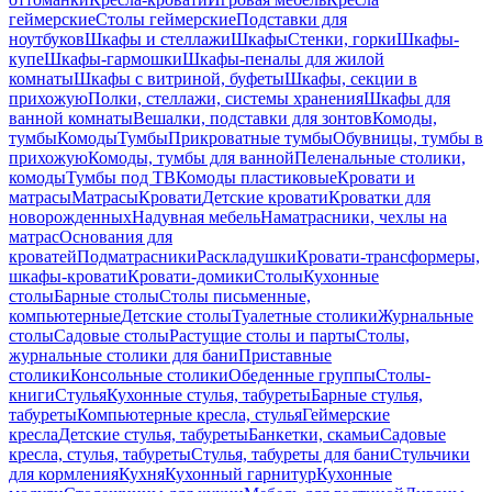
геймерские
Столы геймерские
Подставки для
ноутбуков
Шкафы и стеллажи
Шкафы
Стенки, горки
Шкафы-
купе
Шкафы-гармошки
Шкафы-пеналы для жилой
комнаты
Шкафы с витриной, буфеты
Шкафы, секции в
прихожую
Полки, стеллажи, системы хранения
Шкафы для
ванной комнаты
Вешалки, подставки для зонтов
Комоды,
тумбы
Комоды
Тумбы
Прикроватные тумбы
Обувницы, тумбы в
прихожую
Комоды, тумбы для ванной
Пеленальные столики,
комоды
Тумбы под ТВ
Комоды пластиковые
Кровати и
матрасы
Матрасы
Кровати
Детские кровати
Кроватки для
новорожденных
Надувная мебель
Наматрасники, чехлы на
матрас
Основания для
кроватей
Подматрасники
Раскладушки
Кровати-трансформеры,
шкафы-кровати
Кровати-домики
Столы
Кухонные
столы
Барные столы
Столы письменные,
компьютерные
Детские столы
Туалетные столики
Журнальные
столы
Садовые столы
Растущие столы и парты
Столы,
журнальные столики для бани
Приставные
столики
Консольные столики
Обеденные группы
Столы-
книги
Стулья
Кухонные стулья, табуреты
Барные стулья,
табуреты
Компьютерные кресла, стулья
Геймерские
кресла
Детские стулья, табуреты
Банкетки, скамьи
Садовые
кресла, стулья, табуреты
Стулья, табуреты для бани
Стульчики
для кормления
Кухня
Кухонный гарнитур
Кухонные