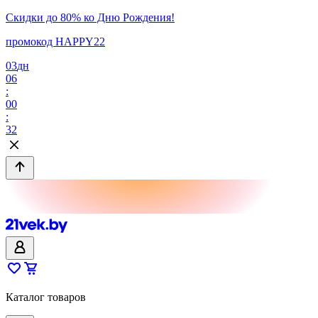
Скидки до 80% ко Дню Рождения!
промокод HAPPY22
03
дн
06
:
00
:
32
Каталог товаров