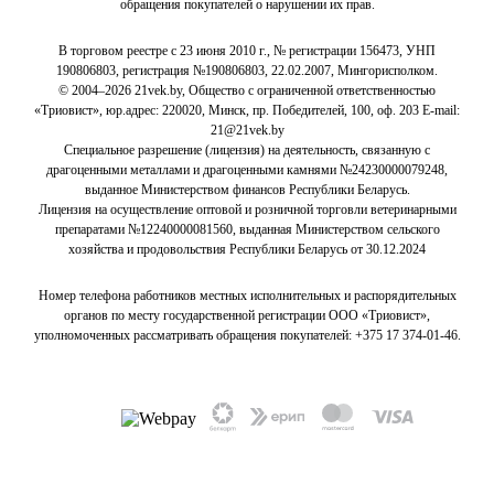
обращения покупателей о нарушении их прав.
В торговом реестре с 23 июня 2010 г., № регистрации 156473, УНП
190806803, регистрация №190806803, 22.02.2007, Мингорисполком.
© 2004–2026 21vek.by, Общество с ограниченной ответственностью
«Триовист», юр.адрес: 220020, Минск, пр. Победителей, 100, оф. 203 E-mail:
21@21vek.by
Специальное разрешение (лицензия) на деятельность, связанную с
драгоценными металлами и драгоценными камнями №24230000079248,
выданное Министерством финансов Республики Беларусь.
Лицензия на осуществление оптовой и розничной торговли ветеринарными
препаратами №12240000081560, выданная Министерством сельского
хозяйства и продовольствия Республики Беларусь от 30.12.2024
Номер телефона работников местных исполнительных и распорядительных
органов по месту государственной регистрации ООО «Триовист»,
уполномоченных рассматривать обращения покупателей:
+375 17 374-01-46.