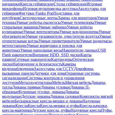
наушники
Кресла геймерские
Столы геймерские
Игровые
микрофоны
Игровая мультимедиа акустика
Аксессуары для
геймеров
Фигурки Funko Pop
Подставки для
ноутбуков
Светодиодные ленты
Лампы для мониторов
Умная
техника
Умные роботы-пылесосы
Умные телевизоры
Умные
стиральные машины
Умные чайники
Умные роботы
кулинарные
Умные вентиляторы
Умные кондиционеры
Умные
обогреватели
Умные увлажнители, очистители воздуха
Умные
отопительные котлы
Умные проветриватели
Умные радиочасы,
метеостанции
Умные кормушки и поилки для
животных
Умные напольные весы
Накопители данных
USB
Flash накопители
Внешние HDD, SSD диски
Карты
памяти
Сетевые накопители
Картридеры
Оптические
диски
Наблюдение и безопасность
Камеры
видеонаблюдения
Аксессуары для CCTV
Домофоны,
вызывные панели
Датчики для дома
Охранные системы,
сигнализации
Системы контроля и управления
доступом
Металлодетекторы
Мебель
Мягкая мебель
Диваны,
тахты
Диваны прямые
Диваны угловые
Диваны П-
образные
Кухонные уголки, диваны
Диваны
модульные
Детские диваны
Диваны садовые
Комплекты мягкой
мебели
Бескаркасные кресла-мешки и диваны
Надувные
диваны
Кресла
Кресла
Кресла-мешки и пуфы
Кресла-качалки,
кресла-маятники
Детские кресла, пуфы
Надувные кресла
Пуфы,
оттоманки
Кресла-кровати
Игровая мебель
Кресла