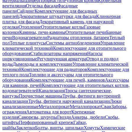
материалы
Шифер
Профнастил
Рулонная кровля
Кровельная
вентиляция
Отделка фасада
Фасадные
панели
Сайдинг
Комплектующие для фасадных
панелей
Декоративные штукатурки для фасада
Клинкерная
плитка для фасада
Декоративный камень для наружной
отделки
Отопление
Отопительные котлы
Газовые
колонки
Камины, печи-камины
Отопительные печи
Банные
печи
Водонагреватели
Радиаторы отопления, батареи
Теплый
пол
Теплые плинтусы
Системы антиобледенения
Управление
климатической техникой
Комплектующие для отопительного
оборудования
Стабилизаторы напряжения
Насосы
циркуляционные
Регулирующая арматура
Отвод и подвод
воды
Дымоходы и комплектующие
Управление климатической
техникой
Комплектующие для радиаторов
Комплектующие для
теплого пола
Топливо и аксессуары для отопительного
оборудования
Комплектующие для печей, каминов
Аксессуары
для каминов, печей
Комплектующие для отопительных котлов,
водонагревателей
Канализация
Тросы сантехнические,
вантузы
Прочистные машины
Трубы, фитинги внутренней
канализации
Трубы, фитинги наружной канализации
Люки
канализационные
Металлопрокат
Металлопрокат
Сваи
Заборы,
ограждения
Автоматика для ворот
Крепежные
изделия
Саморезы, шурупы
Гвозди
Анкеры, дюбели
Скобы,
штифты
Перфорированный крепеж
Гайки,
шайбы
Заклепки
Болты, винты, шпильки
Хомуты
Химические