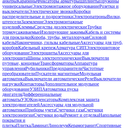
анкеры
Карабины
Фиксаторы арматуры
Шплинты
Пружины
универсальные
Электромонтажное оборудование
Розетки и
выключатели
Электрические звонки
Коробки
распределительные и подрозетники
Электропатроны
Вилки,
штепсели
Заземление
Электромонтажные
изделия
Клеммы
Средства диэлектрические
Трубки
термоусаживаемые
Изолирующие зажимы
Кабель и системы
для прокладки
Короба, трубы, металлорукав
Силовой
кабель
Наконечники, гильзы кабельные
Аксессуары для труб,
коробов
Кабельный крепеж
Арматура СИП
Электрощитовое
оборудование
Электрощиты
Аксессуары для
электрощита
Шины электротехнические
Выключатели
путевые, концевые
Трансформаторы
Аппаратура
управления
Рубильники
Предохранители
Частотные
преобразователи
Пускатели магнитные
Модульная
автоматика
Выключатели автоматические
Реле
Выключатели
нагрузки
Контакторы
Дополнительное модульное
оборудование
УЗИП
Автоматика пуска
двигателя
Дифференциальные
автоматы
УЗО
Конденсаторы
Комплексная защита
электродвигателей
Аксессуары для модульной
автоматики
Приборы учета
Счетчики газа
Счетчики
электроэнергии
Счетчики воды
Ремонт и отделка
Напольные
покрытия и
плитка
Плитка
Ламинат
Линолеум
Керамогранит
Спортивные