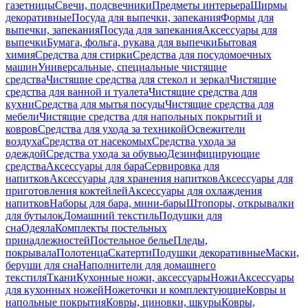
газетницы
Свечи, подсвечники
Предметы интерьера
Ширмы
декоративные
Посуда для выпечки, запекания
Формы для
выпечки, запекания
Посуда для запекания
Аксессуары для
выпечки
Бумага, фольга, рукава для выпечки
Бытовая
химия
Средства для стирки
Средства для посудомоечных
машин
Универсальные, специальные чистящие
средства
Чистящие средства для стекол и зеркал
Чистящие
средства для ванной и туалета
Чистящие средства для
кухни
Средства для мытья посуды
Чистящие средства для
мебели
Чистящие средства для напольных покрытий и
ковров
Средства для ухода за техникой
Освежители
воздуха
Средства от насекомых
Средства ухода за
одеждой
Средства ухода за обувью
Дезинфицирующие
средства
Аксессуары для бара
Сервировка для
напитков
Аксессуары для хранения напитков
Аксессуары для
приготовления коктейлей
Аксессуары для охлаждения
напитков
Наборы для бара, мини-бары
Штопоры, открывалки
для бутылок
Домашний текстиль
Подушки для
сна
Одеяла
Комплекты постельных
принадлежностей
Постельное белье
Пледы,
покрывала
Полотенца
Скатерти
Подушки декоративные
Маски,
беруши для сна
Наполнители для домашнего
текстиля
Ткани
Кухонные ножи, аксессуары
Ножи
Аксессуары
для кухонных ножей
Ножеточки и комплектующие
Ковры и
напольные покрытия
Ковры, циновки, шкуры
Ковры,