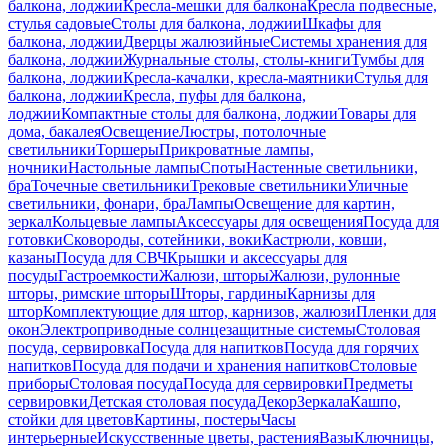
балкона, лоджии
Кресла-мешки для балкона
Кресла подвесные,
стулья садовые
Столы для балкона, лоджии
Шкафы для
балкона, лоджии
Дверцы жалюзийные
Системы хранения для
балкона, лоджии
Журнальные столы, столы-книги
Тумбы для
балкона, лоджии
Кресла-качалки, кресла-маятники
Стулья для
балкона, лоджии
Кресла, пуфы для балкона,
лоджии
Компактные столы для балкона, лоджии
Товары для
дома, бакалея
Освещение
Люстры, потолочные
светильники
Торшеры
Прикроватные лампы,
ночники
Настольные лампы
Споты
Настенные светильники,
бра
Точечные светильники
Трековые светильники
Уличные
светильники, фонари, бра
Лампы
Освещение для картин,
зеркал
Кольцевые лампы
Аксессуары для освещения
Посуда для
готовки
Сковороды, сотейники, воки
Кастрюли, ковши,
казаны
Посуда для СВЧ
Крышки и аксессуары для
посуды
Гастроемкости
Жалюзи, шторы
Жалюзи, рулонные
шторы, римские шторы
Шторы, гардины
Карнизы для
штор
Комплектующие для штор, карнизов, жалюзи
Пленки для
окон
Электроприводные солнцезащитные системы
Столовая
посуда, сервировка
Посуда для напитков
Посуда для горячих
напитков
Посуда для подачи и хранения напитков
Столовые
приборы
Столовая посуда
Посуда для сервировки
Предметы
сервировки
Детская столовая посуда
Декор
Зеркала
Кашпо,
стойки для цветов
Картины, постеры
Часы
интерьерные
Искусственные цветы, растения
Вазы
Ключницы,