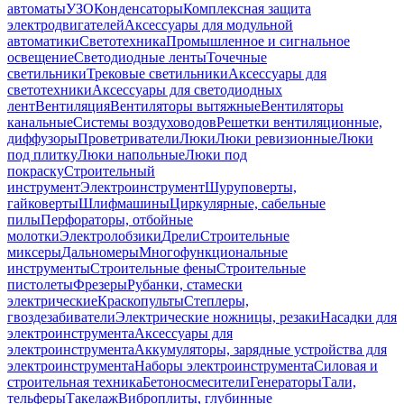
автоматы
УЗО
Конденсаторы
Комплексная защита
электродвигателей
Аксессуары для модульной
автоматики
Светотехника
Промышленное и сигнальное
освещение
Светодиодные ленты
Точечные
светильники
Трековые светильники
Аксессуары для
светотехники
Аксессуары для светодиодных
лент
Вентиляция
Вентиляторы вытяжные
Вентиляторы
канальные
Системы воздуховодов
Решетки вентиляционные,
диффузоры
Проветриватели
Люки
Люки ревизионные
Люки
под плитку
Люки напольные
Люки под
покраску
Строительный
инструмент
Электроинструмент
Шуруповерты,
гайковерты
Шлифмашины
Циркулярные, сабельные
пилы
Перфораторы, отбойные
молотки
Электролобзики
Дрели
Строительные
миксеры
Дальномеры
Многофункциональные
инструменты
Строительные фены
Строительные
пистолеты
Фрезеры
Рубанки, стамески
электрические
Краскопульты
Степлеры,
гвоздезабиватели
Электрические ножницы, резаки
Насадки для
электроинструмента
Аксессуары для
электроинструмента
Аккумуляторы, зарядные устройства для
электроинструмента
Наборы электроинструмента
Силовая и
строительная техника
Бетоносмесители
Генераторы
Тали,
тельферы
Такелаж
Виброплиты, глубинные