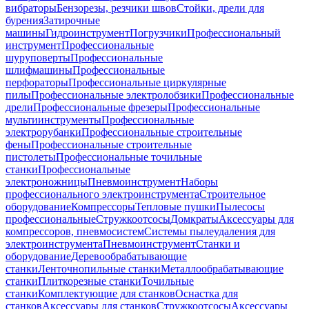
вибраторы
Бензорезы, резчики швов
Стойки, дрели для
бурения
Затирочные
машины
Гидроинструмент
Погрузчики
Профессиональный
инструмент
Профессиональные
шуруповерты
Профессиональные
шлифмашины
Профессиональные
перфораторы
Профессиональные циркулярные
пилы
Профессиональные электролобзики
Профессиональные
дрели
Профессиональные фрезеры
Профессиональные
мультиинструменты
Профессиональные
электрорубанки
Профессиональные строительные
фены
Профессиональные строительные
пистолеты
Профессиональные точильные
станки
Профессиональные
электроножницы
Пневмоинструмент
Наборы
профессионального электроинструмента
Строительное
оборудование
Компрессоры
Тепловые пушки
Пылесосы
профессиональные
Стружкоотсосы
Домкраты
Аксессуары для
компрессоров, пневмосистем
Системы пылеудаления для
электроинструмента
Пневмоинструмент
Станки и
оборудование
Деревообрабатывающие
станки
Ленточнопильные станки
Металлообрабатывающие
станки
Плиткорезные станки
Точильные
станки
Комплектующие для станков
Оснастка для
станков
Аксессуары для станков
Стружкоотсосы
Аксессуары