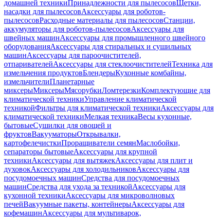
домашней техники
Принадлежности для пылесосов
Щетки,
насадки для пылесосов
Аксессуары для роботов-
пылесосов
Расходные материалы для пылесосов
Станции,
аккумуляторы для роботов-пылесосов
Аксессуары для
швейных машин
Аксессуары для промышленного швейного
оборудования
Аксессуары для стиральных и сушильных
машин
Аксессуары для пароочистителей,
отпаривателей
Аксессуары для стеклоочистителей
Техника для
измельчения продуктов
Блендеры
Кухонные комбайны,
измельчители
Планетарные
миксеры
Миксеры
Мясорубки
Ломтерезки
Комплектующие для
климатической техники
Управление климатической
техникой
Фильтры для климатической техники
Аксессуары для
климатической техники
Мелкая техника
Весы кухонные,
бытовые
Сушилки для овощей и
фруктов
Вакууматоры
Открывалки,
картофелечистки
Проращиватели семян
Маслобойки,
сепараторы бытовые
Аксессуары для крупной
техники
Аксессуары для вытяжек
Аксессуары для плит и
духовок
Аксессуары для холодильников
Аксессуары для
посудомоечных машин
Средства для посудомоечных
машин
Средства для ухода за техникой
Аксессуары для
кухонной техники
Аксессуары для микроволновых
печей
Вакуумные пакеты, контейнеры
Аксессуары для
кофемашин
Аксессуары для мультиварок,