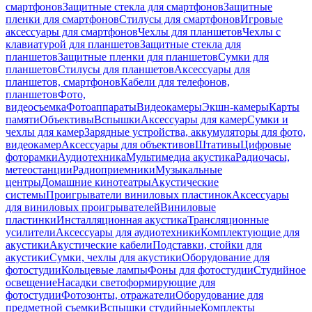
смартфонов
Защитные стекла для смартфонов
Защитные
пленки для смартфонов
Стилусы для смартфонов
Игровые
аксессуары для смартфонов
Чехлы для планшетов
Чехлы с
клавиатурой для планшетов
Защитные стекла для
планшетов
Защитные пленки для планшетов
Сумки для
планшетов
Стилусы для планшетов
Аксессуары для
планшетов, смартфонов
Кабели для телефонов,
планшетов
Фото,
видеосъемка
Фотоаппараты
Видеокамеры
Экшн-камеры
Карты
памяти
Объективы
Вспышки
Аксессуары для камер
Сумки и
чехлы для камер
Зарядные устройства, аккумуляторы для фото,
видеокамер
Аксессуары для объективов
Штативы
Цифровые
фоторамки
Аудиотехника
Мультимедиа акустика
Радиочасы,
метеостанции
Радиоприемники
Музыкальные
центры
Домашние кинотеатры
Акустические
системы
Проигрыватели виниловых пластинок
Аксессуары
для виниловых проигрывателей
Виниловые
пластинки
Инсталляционная акустика
Трансляционные
усилители
Аксессуары для аудиотехники
Комплектующие для
акустики
Акустические кабели
Подставки, стойки для
акустики
Сумки, чехлы для акустики
Оборудование для
фотостудии
Кольцевые лампы
Фоны для фотостудии
Студийное
освещение
Насадки светоформирующие для
фотостудии
Фотозонты, отражатели
Оборудование для
предметной съемки
Вспышки студийные
Комплекты