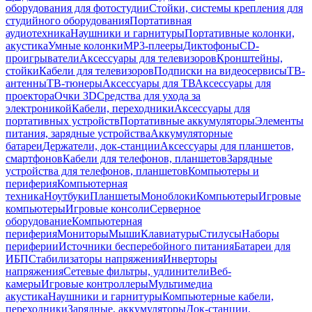
оборудования для фотостудии
Стойки, системы крепления для
студийного оборудования
Портативная
аудиотехника
Наушники и гарнитуры
Портативные колонки,
акустика
Умные колонки
MP3-плееры
Диктофоны
CD-
проигрыватели
Аксессуары для телевизоров
Кронштейны,
стойки
Кабели для телевизоров
Подписки на видеосервисы
ТВ-
антенны
ТВ-тюнеры
Аксессуары для ТВ
Аксессуары для
проектора
Очки 3D
Средства для ухода за
электроникой
Кабели, переходники
Аксессуары для
портативных устройств
Портативные аккумуляторы
Элементы
питания, зарядные устройства
Аккумуляторные
батареи
Держатели, док-станции
Аксессуары для планшетов,
смартфонов
Кабели для телефонов, планшетов
Зарядные
устройства для телефонов, планшетов
Компьютеры и
периферия
Компьютерная
техника
Ноутбуки
Планшеты
Моноблоки
Компьютеры
Игровые
компьютеры
Игровые консоли
Серверное
оборудование
Компьютерная
периферия
Мониторы
Мыши
Клавиатуры
Стилусы
Наборы
периферии
Источники бесперебойного питания
Батареи для
ИБП
Стабилизаторы напряжения
Инверторы
напряжения
Сетевые фильтры, удлинители
Веб-
камеры
Игровые контроллеры
Мультимедиа
акустика
Наушники и гарнитуры
Компьютерные кабели,
переходники
Зарядные, аккумуляторы
Док-станции,