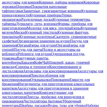
аксессуары для ковров
Коврики, наборы ковриков
Ковровые
дорожки
Циновки
Покрытия напольные
тафтинговые
Защитные, грязезащитные коврики
Кухонные
принадлежности
Кухонные приборы
Терки,
овощерезки
Разделочные доски
Кухонные термометры,
таймеры
Дуршлаги, сита, воронки
Формы, приборы для
приготовления
Молотки для мяса, тендерайзеры
Кухонные
мелочи
Миски
Кухонный текстиль
Кухонные фартуки,
прихватки
Кухонные полотенца
Скатерти, сервировочные
салфетки
Организация хранения на кухне
Посуда для
хранения
Органайзеры для кухни
Органайзеры для
специй
Посуда для ланча
Полки и аксессуары на
рейлинги
Рейлинги для кухни
Одноразовая посуда,
упаковка
Вакуумные пакеты,
контейнеры
Бакалея
Кофе
Чай
Цикорий, какао, горячий
шоколад
Сиропы и топпинги
Консервирование и
дистилляция
Автоклавы для консервирования
Аксессуары для
консервирования
Приспособления для
консервирования
Открывалки
Пивоварни
Емкости для
брожения
Ингредиенты для приготовления алкогольных
напитков
Аксессуары для приготовления и хранения
алкогольных напитков
Комплектующие для
дистилляторов
Прессы, дробилки для виноделия и
пивоварения
Дистилляторы бытовые
Уборочный
инвентарь
Швабры, насадки
Ведра, тазы для уборки
Наборы