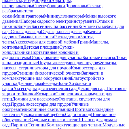
пылесосы, воздуходувки
Аэраторы,
скарификаторы
Снегоуборщики
Дровоколы
Сеялки,
разбрасыватели
семян
Минитракторы
Миникультиваторы
Мойки высокого
давления
Наборы садового электроинструмента
Отдых и
пикник
Батуты
Бассейны
Спа-бассейны
Комплекты мебели для
сада
Столы для сада
Стулья, кресла для сада
Качели
садовые
Гамаки, шезлонги
Раскладушки
Зонты,
тенты
Аксессуары для садовой мебели
Грили
Мангалы,
коптильни
Детская площадка
Сумки-
холодильники
Портативные колонки и
аудиосистемы
Оборудование для участка
Бытовые насосы
Люки
канализационные
Пруды, аксессуары для прудов
Фильтры,
насосы, стерилизаторы для прудов
Компрессоры для
прудов
Станции биологической очистки
Запчасти и
комплектующие для оборудования
Благоустройство
участка
Дачные дома
Беседки
Бани
Хозблоки и
сараи
Аксессуары для озеленения сада
Декор для сада
Почтовые
ящики, таблички
Козырьки
Скворечники, кормушки для
птиц
Домики для насекомых
Фонтаны, скульптуры для
сада
Пруды, аксессуары для прудов
Уличные
обогреватели
Уличные светильники
Противогололедные
реагенты
Декоративный щебень
Сад и огород
Поливочное
оборудование
Садовые опрыскиватели
Шланги для дома и
сада
Парники
Теплицы
Комплектующие для теплиц
Модульные