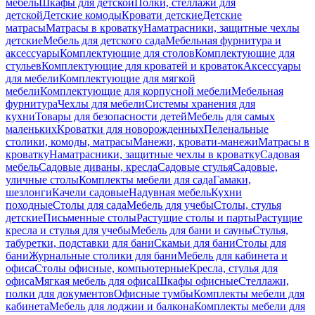
мебель
Шкафы для детской
Полки, стеллажи для
детской
Детские комоды
Кровати детские
Детские
матрасы
Матрасы в кроватку
Наматрасники, защитные чехлы
детские
Мебель для детского сада
Мебельная фурнитура и
аксессуары
Комплектующие для столов
Комплектующие для
стульев
Комплектующие для кроватей и кроваток
Аксессуары
для мебели
Комплектующие для мягкой
мебели
Комплектующие для корпусной мебели
Мебельная
фурнитура
Чехлы для мебели
Системы хранения для
кухни
Товары для безопасности детей
Мебель для самых
маленьких
Кроватки для новорожденных
Пеленальные
столики, комоды, матрасы
Манежи, кровати-манежи
Матрасы в
кроватку
Наматрасники, защитные чехлы в кроватку
Садовая
мебель
Садовые диваны, кресла
Садовые стулья
Садовые,
уличные столы
Комплекты мебели для сада
Гамаки,
шезлонги
Качели садовые
Надувная мебель
Кухни
походные
Столы для сада
Мебель для учебы
Столы, стулья
детские
Письменные столы
Растущие столы и парты
Растущие
кресла и стулья для учебы
Мебель для бани и сауны
Стулья,
табуретки, подставки для бани
Скамьи для бани
Столы для
бани
Журнальные столики для бани
Мебель для кабинета и
офиса
Столы офисные, компьютерные
Кресла, стулья для
офиса
Мягкая мебель для офиса
Шкафы офисные
Стеллажи,
полки для документов
Офисные тумбы
Комплекты мебели для
кабинета
Мебель для лоджии и балкона
Комплекты мебели для