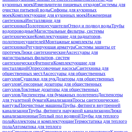
кухонных моек
Измельчители пищевых отходов
Системы для
очистки питьевой воды
Сифоны для кухонных
моек
Комплектующие для кухонных моек
Инженерная
сантехника
Инсталляции для
сантехники
Полотенцесушители
Отвод и подвод воды
Трубы
водопроводные
Магистральные фильтры, системы
сантехнические
Комплектующие для радиаторов,
полотенцесушителей
Монтажные комплекты для
сантехники
Регулирующая арматура
Системы защиты от
протечек
Люки сантехнические
Аксессуары для
магистральных фильтров, систем
сантехнических
Фитинги
Комплектующие для
инсталляций
Опрессовочные насосы
Сантехника для
общественных мест
Аксессуары для общественных
санузлов
Сушилки для рук
Дозаторы для общественных
санузлов
Сенсорные дозаторы для общественных
санузлов
Локтевые дозаторы для общественных
санузлов
Диспенсеры для бумажных полотенец
Диспенсеры
для туалетной бумаги
Канализация
Тросы сантехнические,
вантузы
Прочистные машины
Трубы, фитинги внутренней
канализации
Трубы, фитинги наружной канализации
Люки
канализационные
Теплый пол водяной
Трубы для теплого
пола
Коллекторы и комплектующие
Термостатика для теплого
пола
Автоматика для теплого
пола
Строительство
Строительные смеси и грунтовки
Клеевые