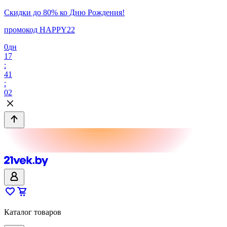
Скидки до 80% ко Дню Рождения!
промокод HAPPY22
0
дн
17
:
41
:
02
Каталог товаров