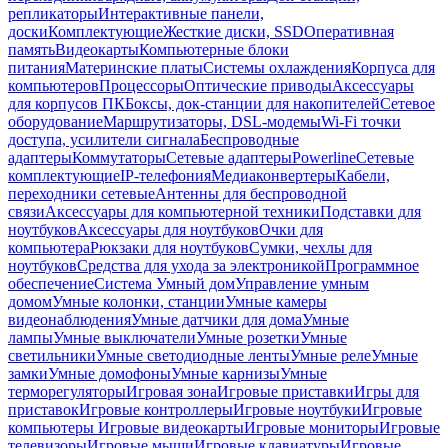
репликаторы
Интерактивные панели,
доски
Комплектующие
Жесткие диски, SSD
Оперативная
память
Видеокарты
Компьютерные блоки
питания
Материнские платы
Системы охлаждения
Корпуса для
компьютеров
Процессоры
Оптические приводы
Аксессуары
для корпусов ПК
Боксы, док-станции для накопителей
Сетевое
оборудование
Маршрутизаторы, DSL-модемы
Wi-Fi точки
доступа, усилители сигнала
Беспроводные
адаптеры
Коммутаторы
Сетевые адаптеры
Powerline
Сетевые
комплектующие
IP-телефония
Медиаконвертеры
Кабели,
переходники сетевые
Антенны для беспроводной
связи
Аксессуары для компьютерной техники
Подставки для
ноутбуков
Аксессуары для ноутбуков
Очки для
компьютера
Рюкзаки для ноутбуков
Сумки, чехлы для
ноутбуков
Средства для ухода за электроникой
Программное
обеспечение
Система Умный дом
Управление умным
домом
Умные колонки, станции
Умные камеры
видеонаблюдения
Умные датчики для дома
Умные
лампы
Умные выключатели
Умные розетки
Умные
светильники
Умные светодиодные ленты
Умные реле
Умные
замки
Умные домофоны
Умные карнизы
Умные
терморегуляторы
Игровая зона
Игровые приставки
Игры для
приставок
Игровые контроллеры
Игровые ноутбуки
Игровые
компьютеры
Игровые видеокарты
Игровые мониторы
Игровые
телевизоры
Игровые мыши
Игровые клавиатуры
Игровые