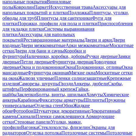
напольные покрытия
Виниловые
полы
Ковролин
Паркет
Искусственная трава
Аксессуары для
напольных покрытий и плитки
Подложка
Плинтусы, уголки,
обводы для труб
Плинтусы для сантехники
Фуги для
плитки
Порожки, профили для пола и плитки
Приспособления
для укладки плитки
Системы выравнивания
плитки
Аксессуары для напольных
покрытий
Реставрационные материалы
Двери и арки
Двери
входные
Двери межкомнатные
Арки межкомнатные
Москитные
сетки
Двери для бани и сауны
Коробки и
фурнитура
Наличники, коробки, доборы
Ручки дверные
Замки
дверные
Петли дверные
Фурнитура дверная
Доводчики
дверные
Окна и подоконники
Окна
Подоконники, отливы
Окна
мансардные
Фурнитура оконная
Мягкие окна
Москитные сетки
на окна
Жалюзи уличные
Пленки солнцезащитные
Крепежные
изделия
Саморезы, шурупы
Гвозди
Анкеры, дюбели
Скобы,
штифты
Перфорированный крепеж
Гайки,
шайбы
Заклепки
Болты, винты, шпильки
Хомуты
Химические
анкеры
Карабины
Фиксаторы арматуры
Шплинты
Пружины
универсальные
Отделка стен
Обои
Жидкие
обои
Фотообои
Штукатурки декоративные
Декоративный
камень
Скинали
Пленки самоклеящиеся
Армирующие
сетки
Стеновые панели
Уголки, маяки,
профили
Вагонка
Стеклохолсты, флизелин
Экраны для
радиаторов
Отделка потолка
Потолочные системы
Потолочные