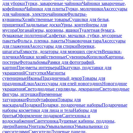
для уборки
Турки, заварочные чайники
Чайники заварочные,
кофейники
Чайники для плиты
Турки, молочники
Аксессуары
для чайников, электрочайников
Фильтры-
кувшины
Хозяйственные товары
Сушилки для белья,
прищепки
Гладильные доски
Урны, контейнеры для
мусора
Органайзеры, корзины, ящики
Туалетная бумага,
бумажные полотенца
Салфетки, мочалки, губки, мусорные
пакеты
Фольга, пленка, пакеты
Упаковочная тара
Аксессуары
для глажения
Аксессуары для стирки
Веревки,
шпагаты
Емкости, дозаторы для моющих средств
Вешалки-
плечики
Мешки хозяйственные
Сувениры
Копилки
Картины,
постеры
Фотоальбомы
Рамки для фотографий,
картин
Предметы интерьера
Шкатулки, подставки для
украшений
Статуэтки
Магниты
сувенирные
Иконы
Праздничный декор
Товары для
праздника
Елки
Аксессуары для елей новогодних
Новогодние
украшения
Светодиодные гирлянды, декорации
Светодиодные
фигуры, игрушки
Временные
татуировки
Фотобутафория
Товары для
маскарада
Подарки
Подарки, подарочные наборы
Подарочные
наборы косметики для лица и тела
Наборы для
бритья
Оформление подарков
Сантехника и
водоснабжение
Сантехника
Душевые кабины, поддоны,
двери
Ванны
Унитазы
Умывальники
Умывальники со
смесителями
Смесители
Душевые панели,