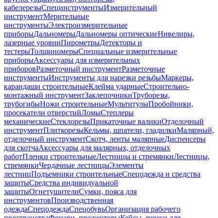
кабелерезы
Специнструменты
Измерительный
инструмент
Мерительные
инструменты
Электроизмерительные
приборы
Дальномеры
Дальномеры оптические
Нивелиры,
лазерные уровни
Пирометры
Детекторы и
тестеры
Толщиномеры
Специальные измерительные
приборы
Аксессуары для измерительных
приборов
Разметочный инструмент
Разметочные
инструменты
Инструменты для нарезки резьбы
Маркеры,
карандаши строительные
Клейма ударные
Строительно-
монтажный инструмент
Заклепочники
Труборезы,
трубогибы
Ножи строительные
Мультитулы
Пробойники,
просекатели отверстий
Ломы
Степлеры
механические
Стеклорезы
Прикаточные валики
Отделочный
инструмент
Плиткорезы
Кельмы, шпатели, гладилки
Малярный,
отделочный инструмент
Скотч, ленты малярные
Диспенсеры
для скотча
Аксессуары для малярных, отделочных
работ
Пленки строительные
Лестницы и стремянки
Лестницы,
стремянки
Чердачные лестницы
Элементы
лестниц
Подъемники строительные
Спецодежда и средства
защиты
Средства индивидуальной
защиты
Огнетушители
Сумки, пояса для
инструментов
Производственная
одежда
Спецодежда
Спецобувь
Организация рабочего
пространства
Фонари, прожекторы
Кейсы, ящики для