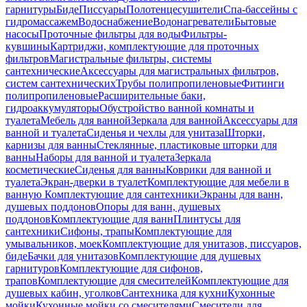
гарнитуры
Биде
Писсуары
Полотенцесушители
Спа-бассейны с
гидромассажем
Водоснабжение
Водонагреватели
Бытовые
насосы
Проточные фильтры для воды
Фильтры-
кувшины
Картриджи, комплектующие для проточных
фильтров
Магистральные фильтры, системы
сантехнические
Аксессуары для магистральных фильтров,
систем сантехнических
Трубы полипропиленовые
Фитинги
полипропиленовые
Расширительные баки,
гидроаккумуляторы
Обустройство ванной комнаты и
туалета
Мебель для ванной
Зеркала для ванной
Аксессуары для
ванной и туалета
Сиденья и чехлы для унитаза
Шторки,
карнизы для ванны
Стеклянные, пластиковые шторки для
ванны
Наборы для ванной и туалета
Зеркала
косметические
Сиденья для ванны
Коврики для ванной и
туалета
Экран-дверки в туалет
Комплектующие для мебели в
ванную
Комплектующие для сантехники
Экраны для ванн,
душевых поддонов
Опоры для ванн, душевых
поддонов
Комплектующие для ванн
Плинтусы для
сантехники
Сифоны, трапы
Комплектующие для
умывальников, моек
Комплектующие для унитазов, писсуаров,
биде
Бачки для унитазов
Комплектующие для душевых
гарнитуров
Комплектующие для сифонов,
трапов
Комплектующие для смесителей
Комплектующие для
душевых кабин, уголков
Сантехника для кухни
Кухонные
мойки
Кухонные мойки со смесителями
Смесители для