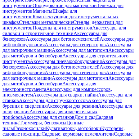
инструментов
Оборудование для мастерской
Тележки для
инструментов
Магниты
Шкафы для
инструментов
Комплектующие для инструментальных
шкафов
Стеллажи металлические
Стенды, держатели для
инструментов
Поддоны для инструментов
Аксессуары для
силовой и строительной техники
Аксессуары для
бензорезов
Аксессуары для бетоносмесителей
Аксессуары для
виброоборудования
Аксессуары для генераторов
Аксессуары
для затирочных машин
Аксессуары для мотопомп
Аксессуары
для мотобуров и бензобуров
Аксессуары для строительного
инструмента
Аксессуары пневмооборудования
Аксессуары для
бензорезов
Аксессуары для бетоносмесителей
Аксессуары для
виброоборудования
Аксессуары для генераторов
Аксессуары
для затирочных машин
Аксессуары для мотопомп
Аксессуары
для мотобуров и бензобуров
Аксессуары для
электроинструмента
Аксессуары для компрессоров,
пневмосистем
Аксессуары для сварки, пайки
Аксессуары для
станков
Аксессуары для стружкоотсосов
Аксессуары для
бурения и сверления
Аксессуары для резания
Аксессуары для
шлифования
Аксессуары для измерительных
приборов
Аксессуары для станков
Дом и сад
Садовая
техника
Триммеры, бензокосы
Цепные
пилы
Газонокосилки
Культиваторы, мотоблоки
Кусторезы,
садовые ножницы
Садовые, кормовые измельчители
Садовые