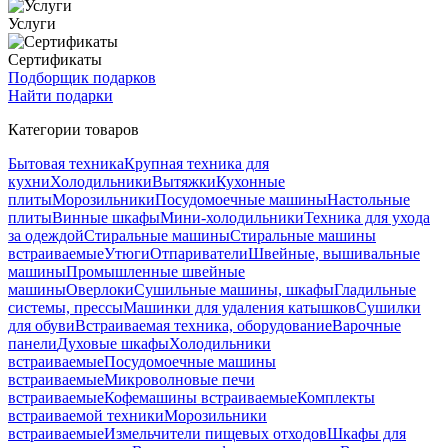
Услуги
Сертификаты
Подборщик подарков
Найти подарки
Категории товаров
Бытовая техника
Крупная техника для
кухни
Холодильники
Вытяжки
Кухонные
плиты
Морозильники
Посудомоечные машины
Настольные
плиты
Винные шкафы
Мини-холодильники
Техника для ухода
за одеждой
Стиральные машины
Стиральные машины
встраиваемые
Утюги
Отпариватели
Швейные, вышивальные
машины
Промышленные швейные
машины
Оверлоки
Сушильные машины, шкафы
Гладильные
системы, прессы
Машинки для удаления катышков
Сушилки
для обуви
Встраиваемая техника, оборудование
Варочные
панели
Духовые шкафы
Холодильники
встраиваемые
Посудомоечные машины
встраиваемые
Микроволновые печи
встраиваемые
Кофемашины встраиваемые
Комплекты
встраиваемой техники
Морозильники
встраиваемые
Измельчители пищевых отходов
Шкафы для