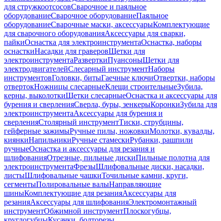
для стружкоотсосов
Сварочное и паяльное
оборудование
Сварочное оборудование
Паяльное
оборудование
Сварочные маски, аксессуары
Комплектующие
для сварочного оборудования
Аксессуары для сварки,
пайки
Оснастка для электроинструмента
Оснастка, наборы
оснастки
Насадки для граверов
Щетки для
электроинструмента
Развертки
Пуансоны
Щетки для
электродвигателей
Слесарный инструмент
Наборы
инструментов
Головки, биты
Гаечные ключи
Отвертки, наборы
отверток
Ножницы слесарные
Клещи строительные
Зубила,
керны, выколотки
Щетки слесарные
Оснастка и аксессуары для
бурения и сверления
Сверла, буры, зенкеры
Коронки
Зубила для
электроинструмента
Аксессуары для бурения и
сверления
Столярный инструмент
Тиски, струбцины,
гейферные зажимы
Ручные пилы, ножовки
Молотки, кувалды,
киянки
Напильники
Ручные стамески
Рубанки, рашпили
ручные
Оснастка и аксессуары для резания и
шлифования
Отрезные, пильные диски
Пильные полотна для
электроинструмента
Фрезы
Шлифовальные диски, насадки,
листы
Шлифовальные чашки
Точильные камни, круги,
сегменты
Полировальные валы
Направляющие
шины
Комплектующие для резания
Аксессуары для
резания
Аксессуары для шлифования
Электромонтажный
инструмент
Обжимной инструмент
Плоскогубцы,
круглогубцы
Кусачки, болторезы,