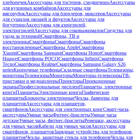
хлебопечек
Аксессуары для тостеров, сэндвичниц
Аксессуары
для кухонных комбайнов
Аксессуары для
мясорубок
Аксессуары для блендеров, миксеров
Аксессуары
для сушилок овощей и фруктов
Аксессуары для
йогуртниц
Аксессуары для аэрогрилей,
электрогрилей
Аксессуары для соковыжималок
Средства для
ухода за техникой
Смартфоны, ТВ и
электроника
Смартфоны
Смартфоны
Смартфоны
восстановленные
Смартфоны Apple
Смартфоны
Xiaomi
Смартфоны Samsung
Смартфоны Honor
Смартфоны
Huawei
Смартфоны POCO
Смартфоны Infinix
Смартфоны
Tecno
Смартфоны Realme
Смартфоны Samsung Galaxy S26
series
Кнопочные телефоны
Складные смартфоны
Телевизоры,
мониторы
Телевизоры
Мониторы
Мониторы-телевизоры
ТВ-
приставки и медиаплееры
Проекторы
Проекционные
экраны
Профессиональные дисплеи
Планшеты, электронные
книги
Планшеты
Электронные книги
Графические
планшеты
Блокноты электронные
Чехлы, бамперы для
планшетов
Аксессуары для планшетов,
смартфонов
Аксессуары для электронных книг
Смарт-часы,
аксессуары
Умные часы
Фитнес-браслеты
Умные часы
детские
Умные часы, фитнес-браслеты
Ремешки, аксессуары
для умных часов
Кабели для умных часов
Аксессуары для
смартфонов, планшетов
Зарядные устройства для телефонов,
планшетов
Чехлы, защитные стекла для телефонов
Чехлы для