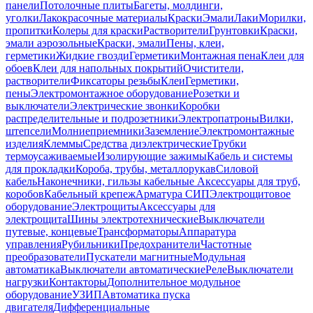
панели
Потолочные плиты
Багеты, молдинги,
уголки
Лакокрасочные материалы
Краски
Эмали
Лаки
Морилки,
пропитки
Колеры для краски
Растворители
Грунтовки
Краски,
эмали аэрозольные
Краски, эмали
Пены, клеи,
герметики
Жидкие гвозди
Герметики
Монтажная пена
Клеи для
обоев
Клеи для напольных покрытий
Очистители,
растворители
Фиксаторы резьбы
Клеи
Герметики,
пены
Электромонтажное оборудование
Розетки и
выключатели
Электрические звонки
Коробки
распределительные и подрозетники
Электропатроны
Вилки,
штепсели
Молниеприемники
Заземление
Электромонтажные
изделия
Клеммы
Средства диэлектрические
Трубки
термоусаживаемые
Изолирующие зажимы
Кабель и системы
для прокладки
Короба, трубы, металлорукав
Силовой
кабель
Наконечники, гильзы кабельные
Аксессуары для труб,
коробов
Кабельный крепеж
Арматура СИП
Электрощитовое
оборудование
Электрощиты
Аксессуары для
электрощита
Шины электротехнические
Выключатели
путевые, концевые
Трансформаторы
Аппаратура
управления
Рубильники
Предохранители
Частотные
преобразователи
Пускатели магнитные
Модульная
автоматика
Выключатели автоматические
Реле
Выключатели
нагрузки
Контакторы
Дополнительное модульное
оборудование
УЗИП
Автоматика пуска
двигателя
Дифференциальные