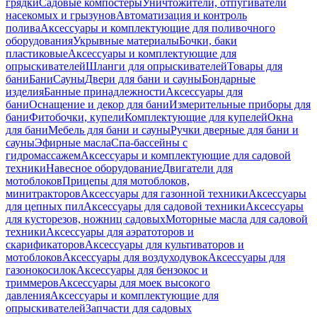
грядки
Садовые компостеры
Уничтожители, отпугиватели
насекомых и грызунов
Автоматизация и контроль
полива
Аксессуары и комплектующие для поливочного
оборудования
Укрывные материалы
Бочки, баки
пластиковые
Аксессуары и комплектующие для
опрыскивателей
Шланги для опрыскивателей
Товары для
бани
Бани
Сауны
Двери для бани и сауны
Бондарные
изделия
Банные принадлежности
Аксессуары для
бани
Оснащение и декор для бани
Измерительные приборы для
бани
Фитобочки, купели
Комплектующие для купелей
Окна
для бани
Мебель для бани и сауны
Ручки дверные для бани и
сауны
Эфирные масла
Спа-бассейны с
гидромассажем
Аксессуары и комплектующие для садовой
техники
Навесное оборудование
Двигатели для
мотоблоков
Прицепы для мотоблоков,
минитракторов
Аксессуары для газонной техники
Аксессуары
для цепных пил
Аксессуары для садовой техники
Аксессуары
для кусторезов, ножниц садовых
Моторные масла для садовой
техники
Аксессуары для аэратоторов и
скарификаторов
Аксессуары для культиваторов и
мотоблоков
Аксессуары для воздуходувок
Аксессуары для
газонокосилок
Аксессуары для бензокос и
триммеров
Аксессуары для моек высокого
давления
Аксессуары и комплектующие для
опрыскивателей
Запчасти для садовых