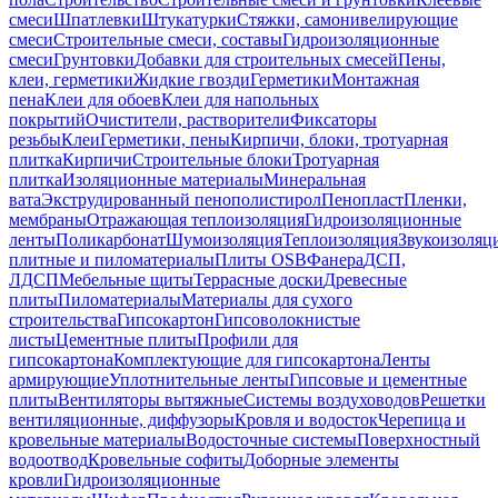
смеси
Шпатлевки
Штукатурки
Стяжки, самонивелирующие
смеси
Строительные смеси, составы
Гидроизоляционные
смеси
Грунтовки
Добавки для строительных смесей
Пены,
клеи, герметики
Жидкие гвозди
Герметики
Монтажная
пена
Клеи для обоев
Клеи для напольных
покрытий
Очистители, растворители
Фиксаторы
резьбы
Клеи
Герметики, пены
Кирпичи, блоки, тротуарная
плитка
Кирпичи
Строительные блоки
Тротуарная
плитка
Изоляционные материалы
Минеральная
вата
Экструдированный пенополистирол
Пенопласт
Пленки,
мембраны
Отражающая теплоизоляция
Гидроизоляционные
ленты
Поликарбонат
Шумоизоляция
Теплоизоляция
Звукоизоляц
плитные и пиломатериалы
Плиты OSB
Фанера
ДСП,
ЛДСП
Мебельные щиты
Террасные доски
Древесные
плиты
Пиломатериалы
Материалы для сухого
строительства
Гипсокартон
Гипсоволокнистые
листы
Цементные плиты
Профили для
гипсокартона
Комплектующие для гипсокартона
Ленты
армирующие
Уплотнительные ленты
Гипсовые и цементные
плиты
Вентиляторы вытяжные
Системы воздуховодов
Решетки
вентиляционные, диффузоры
Кровля и водосток
Черепица и
кровельные материалы
Водосточные системы
Поверхностный
водоотвод
Кровельные софиты
Доборные элементы
кровли
Гидроизоляционные