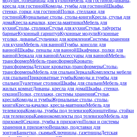
модули
Столешницы для кухни
Мебель для гостиной
Диваны,
кресла для гостиной
Комоды, тумбы для гостиной
Шкафы,
стенки, горки для гостиной
Полки, стеллажи для
гостиной
Журнальные столы, столы-книги
Кресла, стулья для
дома
Кресла-качалки, кресла-маятники
Мебель для
кухни
Столы, столики
Стулья для кухни
Стулья, табуреты
барные
Кухонный гарнитур
Кухонные модули
Кухонные
уголки, диваны
Стульчики для кормления
Системы хранения
для кухни
Мебель для ванной
Тумбы, консоли для
ванной
Шкафы, пеналы для ванной
Шкафчики, полки для
ванной
Зеркала для ванной
Аксессуары для ванной
Мебель-
трансформер
Мебель-трансформер
Кровати-
трансформеры
Детские кроватки-трансформеры
Столы-
трансформеры
Мебель для спальни
Зеркала
Комплекты мебели
для спальни
Прикроватные тумбы
Комоды и тумбы для
спальни
Туалетные столики
Шкафы для спальни
Мебель для
жилых комнат
Диваны, кресла для дома
Шкафы, стенки,
секции
Полки, стеллажи, системы хранения
Стулья,
кресла
Комоды и тумбы
Журнальные столы, столы-
книги
Кресла-качалки, кресла-маятники
Мебель для
телевизора
Комоды, тумбы под телевизор
Кронштейны, стойки
для телевизора
Каминокомплекты под телевизор
Мебель для
прихожей
Секции, тумбы в прихожую
Полки и системы
хранения в прихожую
Вешалки, подставки для
зонтов
Банкетки, скамьи
Ключницы, газетницы
Детская