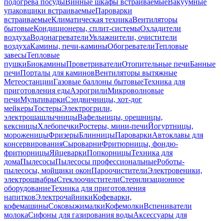
подогрева посуды
Винные шкафы встраиваемые
Вакуумные
упаковщики встраиваемые
Пароварки
встраиваемые
Климатическая техника
Вентиляторы
бытовые
Кондиционеры, сплит-системы
Охладители
воздуха
Водонагреватели
Увлажнители, очистители
воздуха
Камины, печи-камины
Обогреватели
Тепловые
завесы
Тепловые
пушки
Биокамины
Проветриватели
Отопительные печи
Банные
печи
Порталы для каминов
Вентиляторы вытяжные
Метеостанции
Газовые баллоны бытовые
Техника для
приготовления еды
Аэрогрили
Микроволновые
печи
Мультиварки
Сэндвичницы, хот-дог
мейкеры
Тостеры
Электрогрили,
электрошашлычницы
Вафельницы, орешницы,
кексницы
Хлебопечки
Ростеры, мини-печи
Йогуртницы,
мороженицы
Фризеры
Блинницы
Пароварки
Автоклавы для
консервирования
Сыроварни
Фритюрницы, фондю-
фритюрницы
Яйцеварки
Попкорницы
Техника для
дома
Пылесосы
Пылесосы профессиональные
Роботы-
пылесосы, мойщики окон
Пароочистители
Электровеники,
электрошвабры
Стеклоочистители
Стерилизационное
оборудование
Техника для приготовления
напитков
Электрочайники
Кофеварки,
кофемашины
Соковыжималки
Кофемолки
Вспениватели
молока
Сифоны для газирования воды
Аксессуары для