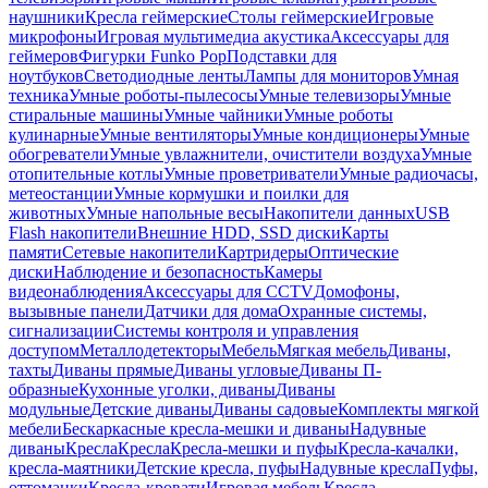
наушники
Кресла геймерские
Столы геймерские
Игровые
микрофоны
Игровая мультимедиа акустика
Аксессуары для
геймеров
Фигурки Funko Pop
Подставки для
ноутбуков
Светодиодные ленты
Лампы для мониторов
Умная
техника
Умные роботы-пылесосы
Умные телевизоры
Умные
стиральные машины
Умные чайники
Умные роботы
кулинарные
Умные вентиляторы
Умные кондиционеры
Умные
обогреватели
Умные увлажнители, очистители воздуха
Умные
отопительные котлы
Умные проветриватели
Умные радиочасы,
метеостанции
Умные кормушки и поилки для
животных
Умные напольные весы
Накопители данных
USB
Flash накопители
Внешние HDD, SSD диски
Карты
памяти
Сетевые накопители
Картридеры
Оптические
диски
Наблюдение и безопасность
Камеры
видеонаблюдения
Аксессуары для CCTV
Домофоны,
вызывные панели
Датчики для дома
Охранные системы,
сигнализации
Системы контроля и управления
доступом
Металлодетекторы
Мебель
Мягкая мебель
Диваны,
тахты
Диваны прямые
Диваны угловые
Диваны П-
образные
Кухонные уголки, диваны
Диваны
модульные
Детские диваны
Диваны садовые
Комплекты мягкой
мебели
Бескаркасные кресла-мешки и диваны
Надувные
диваны
Кресла
Кресла
Кресла-мешки и пуфы
Кресла-качалки,
кресла-маятники
Детские кресла, пуфы
Надувные кресла
Пуфы,
оттоманки
Кресла-кровати
Игровая мебель
Кресла