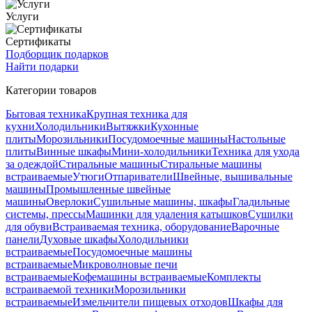
Услуги
Сертификаты
Подборщик подарков
Найти подарки
Категории товаров
Бытовая техника
Крупная техника для
кухни
Холодильники
Вытяжки
Кухонные
плиты
Морозильники
Посудомоечные машины
Настольные
плиты
Винные шкафы
Мини-холодильники
Техника для ухода
за одеждой
Стиральные машины
Стиральные машины
встраиваемые
Утюги
Отпариватели
Швейные, вышивальные
машины
Промышленные швейные
машины
Оверлоки
Сушильные машины, шкафы
Гладильные
системы, прессы
Машинки для удаления катышков
Сушилки
для обуви
Встраиваемая техника, оборудование
Варочные
панели
Духовые шкафы
Холодильники
встраиваемые
Посудомоечные машины
встраиваемые
Микроволновые печи
встраиваемые
Кофемашины встраиваемые
Комплекты
встраиваемой техники
Морозильники
встраиваемые
Измельчители пищевых отходов
Шкафы для