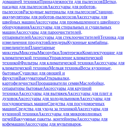
домашней техники
Принадлежности для пылесосов
Щетки,
насадки для пылесосов
Аксессуары для роботов-
пылесосов
Расходные материалы для пылесосов
Станции,
аккумуляторы для роботов-пылесосов
Аксессуары для
швейных машин
Аксессуары для промышленного швейного
оборудования
Аксессуары для стиральных и сушильных
машин
Аксессуары для пароочистителей,
отпаривателей
Аксессуары для стеклоочистителей
Техника для
измельчения продуктов
Блендеры
Кухонные комбайны,
измельчители
Планетарные
миксеры
Миксеры
Мясорубки
Ломтерезки
Комплектующие для
климатической техники
Управление климатической
техникой
Фильтры для климатической техники
Аксессуары для
климатической техники
Мелкая техника
Весы кухонные,
бытовые
Сушилки для овощей и
фруктов
Вакууматоры
Открывалки,
картофелечистки
Проращиватели семян
Маслобойки,
сепараторы бытовые
Аксессуары для крупной
техники
Аксессуары для вытяжек
Аксессуары для плит и
духовок
Аксессуары для холодильников
Аксессуары для
посудомоечных машин
Средства для посудомоечных
машин
Средства для ухода за техникой
Аксессуары для
кухонной техники
Аксессуары для микроволновых
печей
Вакуумные пакеты, контейнеры
Аксессуары для
кофемашин
Аксессуары для мультиварок,