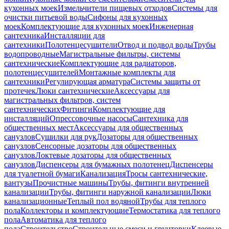
кухонных моек
Измельчители пищевых отходов
Системы для
очистки питьевой воды
Сифоны для кухонных
моек
Комплектующие для кухонных моек
Инженерная
сантехника
Инсталляции для
сантехники
Полотенцесушители
Отвод и подвод воды
Трубы
водопроводные
Магистральные фильтры, системы
сантехнические
Комплектующие для радиаторов,
полотенцесушителей
Монтажные комплекты для
сантехники
Регулирующая арматура
Системы защиты от
протечек
Люки сантехнические
Аксессуары для
магистральных фильтров, систем
сантехнических
Фитинги
Комплектующие для
инсталляций
Опрессовочные насосы
Сантехника для
общественных мест
Аксессуары для общественных
санузлов
Сушилки для рук
Дозаторы для общественных
санузлов
Сенсорные дозаторы для общественных
санузлов
Локтевые дозаторы для общественных
санузлов
Диспенсеры для бумажных полотенец
Диспенсеры
для туалетной бумаги
Канализация
Тросы сантехнические,
вантузы
Прочистные машины
Трубы, фитинги внутренней
канализации
Трубы, фитинги наружной канализации
Люки
канализационные
Теплый пол водяной
Трубы для теплого
пола
Коллекторы и комплектующие
Термостатика для теплого
пола
Автоматика для теплого
пола
Строительство
Строительные смеси и грунтовки
Клеевые