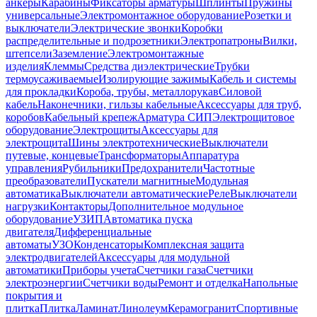
анкеры
Карабины
Фиксаторы арматуры
Шплинты
Пружины
универсальные
Электромонтажное оборудование
Розетки и
выключатели
Электрические звонки
Коробки
распределительные и подрозетники
Электропатроны
Вилки,
штепсели
Заземление
Электромонтажные
изделия
Клеммы
Средства диэлектрические
Трубки
термоусаживаемые
Изолирующие зажимы
Кабель и системы
для прокладки
Короба, трубы, металлорукав
Силовой
кабель
Наконечники, гильзы кабельные
Аксессуары для труб,
коробов
Кабельный крепеж
Арматура СИП
Электрощитовое
оборудование
Электрощиты
Аксессуары для
электрощита
Шины электротехнические
Выключатели
путевые, концевые
Трансформаторы
Аппаратура
управления
Рубильники
Предохранители
Частотные
преобразователи
Пускатели магнитные
Модульная
автоматика
Выключатели автоматические
Реле
Выключатели
нагрузки
Контакторы
Дополнительное модульное
оборудование
УЗИП
Автоматика пуска
двигателя
Дифференциальные
автоматы
УЗО
Конденсаторы
Комплексная защита
электродвигателей
Аксессуары для модульной
автоматики
Приборы учета
Счетчики газа
Счетчики
электроэнергии
Счетчики воды
Ремонт и отделка
Напольные
покрытия и
плитка
Плитка
Ламинат
Линолеум
Керамогранит
Спортивные