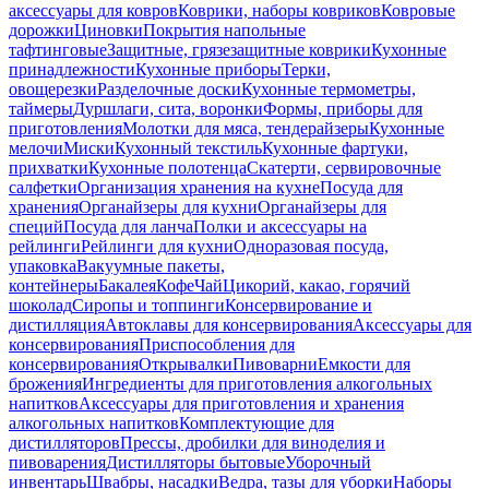
аксессуары для ковров
Коврики, наборы ковриков
Ковровые
дорожки
Циновки
Покрытия напольные
тафтинговые
Защитные, грязезащитные коврики
Кухонные
принадлежности
Кухонные приборы
Терки,
овощерезки
Разделочные доски
Кухонные термометры,
таймеры
Дуршлаги, сита, воронки
Формы, приборы для
приготовления
Молотки для мяса, тендерайзеры
Кухонные
мелочи
Миски
Кухонный текстиль
Кухонные фартуки,
прихватки
Кухонные полотенца
Скатерти, сервировочные
салфетки
Организация хранения на кухне
Посуда для
хранения
Органайзеры для кухни
Органайзеры для
специй
Посуда для ланча
Полки и аксессуары на
рейлинги
Рейлинги для кухни
Одноразовая посуда,
упаковка
Вакуумные пакеты,
контейнеры
Бакалея
Кофе
Чай
Цикорий, какао, горячий
шоколад
Сиропы и топпинги
Консервирование и
дистилляция
Автоклавы для консервирования
Аксессуары для
консервирования
Приспособления для
консервирования
Открывалки
Пивоварни
Емкости для
брожения
Ингредиенты для приготовления алкогольных
напитков
Аксессуары для приготовления и хранения
алкогольных напитков
Комплектующие для
дистилляторов
Прессы, дробилки для виноделия и
пивоварения
Дистилляторы бытовые
Уборочный
инвентарь
Швабры, насадки
Ведра, тазы для уборки
Наборы