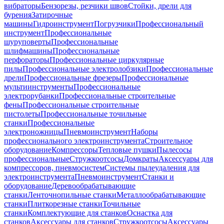
вибраторы
Бензорезы, резчики швов
Стойки, дрели для
бурения
Затирочные
машины
Гидроинструмент
Погрузчики
Профессиональный
инструмент
Профессиональные
шуруповерты
Профессиональные
шлифмашины
Профессиональные
перфораторы
Профессиональные циркулярные
пилы
Профессиональные электролобзики
Профессиональные
дрели
Профессиональные фрезеры
Профессиональные
мультиинструменты
Профессиональные
электрорубанки
Профессиональные строительные
фены
Профессиональные строительные
пистолеты
Профессиональные точильные
станки
Профессиональные
электроножницы
Пневмоинструмент
Наборы
профессионального электроинструмента
Строительное
оборудование
Компрессоры
Тепловые пушки
Пылесосы
профессиональные
Стружкоотсосы
Домкраты
Аксессуары для
компрессоров, пневмосистем
Системы пылеудаления для
электроинструмента
Пневмоинструмент
Станки и
оборудование
Деревообрабатывающие
станки
Ленточнопильные станки
Металлообрабатывающие
станки
Плиткорезные станки
Точильные
станки
Комплектующие для станков
Оснастка для
станков
Аксессуары для станков
Стружкоотсосы
Аксессуары