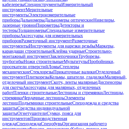
кабелерезы
Специнструменты
Измерительный
инструмент
Мерительные
инструменты
Электроизмерительные
приборы
Дальномеры
Дальномеры оптические
Нивелиры,
лазерные уровни
Пирометры
Детекторы и
тестеры
Толщиномеры
Специальные измерительные
приборы
Аксессуары для измерительных
приборов
Разметочный инструмент
Разметочные
инструменты
Инструменты для нарезки резьбы
Маркеры,
карандаши строительные
Клейма ударные
Строительно-
монтажный инструмент
Заклепочники
Труборезы,
трубогибы
Ножи строительные
Мультитулы
Пробойники,
просекатели отверстий
Ломы
Степлеры
механические
Стеклорезы
Прикаточные валики
Отделочный
инструмент
Плиткорезы
Кельмы, шпатели, гладилки
Малярный,
отделочный инструмент
Скотч, ленты малярные
Диспенсеры
для скотча
Аксессуары для малярных, отделочных
работ
Пленки строительные
Лестницы и стремянки
Лестницы,
стремянки
Чердачные лестницы
Элементы
лестниц
Подъемники строительные
Спецодежда и средства
защиты
Средства индивидуальной
защиты
Огнетушители
Сумки, пояса для
инструментов
Производственная
одежда
Спецодежда
Спецобувь
Организация рабочего
пространства
Фонари, прожекторы
Кейсы, ящики для