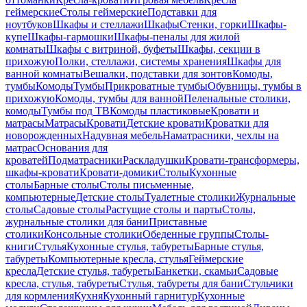
геймерские
Столы геймерские
Подставки для
ноутбуков
Шкафы и стеллажи
Шкафы
Стенки, горки
Шкафы-
купе
Шкафы-гармошки
Шкафы-пеналы для жилой
комнаты
Шкафы с витриной, буфеты
Шкафы, секции в
прихожую
Полки, стеллажи, системы хранения
Шкафы для
ванной комнаты
Вешалки, подставки для зонтов
Комоды,
тумбы
Комоды
Тумбы
Прикроватные тумбы
Обувницы, тумбы в
прихожую
Комоды, тумбы для ванной
Пеленальные столики,
комоды
Тумбы под ТВ
Комоды пластиковые
Кровати и
матрасы
Матрасы
Кровати
Детские кровати
Кроватки для
новорожденных
Надувная мебель
Наматрасники, чехлы на
матрас
Основания для
кроватей
Подматрасники
Раскладушки
Кровати-трансформеры,
шкафы-кровати
Кровати-домики
Столы
Кухонные
столы
Барные столы
Столы письменные,
компьютерные
Детские столы
Туалетные столики
Журнальные
столы
Садовые столы
Растущие столы и парты
Столы,
журнальные столики для бани
Приставные
столики
Консольные столики
Обеденные группы
Столы-
книги
Стулья
Кухонные стулья, табуреты
Барные стулья,
табуреты
Компьютерные кресла, стулья
Геймерские
кресла
Детские стулья, табуреты
Банкетки, скамьи
Садовые
кресла, стулья, табуреты
Стулья, табуреты для бани
Стульчики
для кормления
Кухня
Кухонный гарнитур
Кухонные