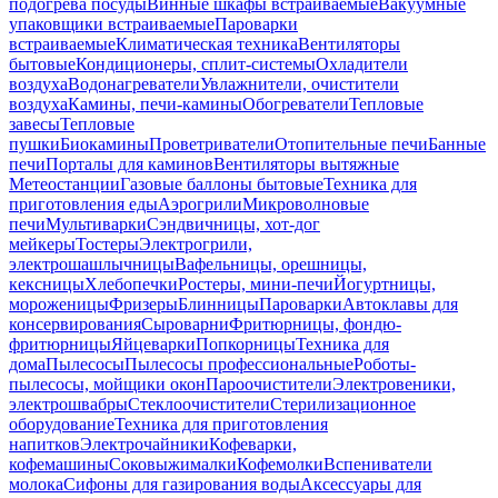
подогрева посуды
Винные шкафы встраиваемые
Вакуумные
упаковщики встраиваемые
Пароварки
встраиваемые
Климатическая техника
Вентиляторы
бытовые
Кондиционеры, сплит-системы
Охладители
воздуха
Водонагреватели
Увлажнители, очистители
воздуха
Камины, печи-камины
Обогреватели
Тепловые
завесы
Тепловые
пушки
Биокамины
Проветриватели
Отопительные печи
Банные
печи
Порталы для каминов
Вентиляторы вытяжные
Метеостанции
Газовые баллоны бытовые
Техника для
приготовления еды
Аэрогрили
Микроволновые
печи
Мультиварки
Сэндвичницы, хот-дог
мейкеры
Тостеры
Электрогрили,
электрошашлычницы
Вафельницы, орешницы,
кексницы
Хлебопечки
Ростеры, мини-печи
Йогуртницы,
мороженицы
Фризеры
Блинницы
Пароварки
Автоклавы для
консервирования
Сыроварни
Фритюрницы, фондю-
фритюрницы
Яйцеварки
Попкорницы
Техника для
дома
Пылесосы
Пылесосы профессиональные
Роботы-
пылесосы, мойщики окон
Пароочистители
Электровеники,
электрошвабры
Стеклоочистители
Стерилизационное
оборудование
Техника для приготовления
напитков
Электрочайники
Кофеварки,
кофемашины
Соковыжималки
Кофемолки
Вспениватели
молока
Сифоны для газирования воды
Аксессуары для