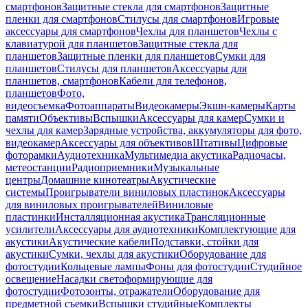
смартфонов
Защитные стекла для смартфонов
Защитные
пленки для смартфонов
Стилусы для смартфонов
Игровые
аксессуары для смартфонов
Чехлы для планшетов
Чехлы с
клавиатурой для планшетов
Защитные стекла для
планшетов
Защитные пленки для планшетов
Сумки для
планшетов
Стилусы для планшетов
Аксессуары для
планшетов, смартфонов
Кабели для телефонов,
планшетов
Фото,
видеосъемка
Фотоаппараты
Видеокамеры
Экшн-камеры
Карты
памяти
Объективы
Вспышки
Аксессуары для камер
Сумки и
чехлы для камер
Зарядные устройства, аккумуляторы для фото,
видеокамер
Аксессуары для объективов
Штативы
Цифровые
фоторамки
Аудиотехника
Мультимедиа акустика
Радиочасы,
метеостанции
Радиоприемники
Музыкальные
центры
Домашние кинотеатры
Акустические
системы
Проигрыватели виниловых пластинок
Аксессуары
для виниловых проигрывателей
Виниловые
пластинки
Инсталляционная акустика
Трансляционные
усилители
Аксессуары для аудиотехники
Комплектующие для
акустики
Акустические кабели
Подставки, стойки для
акустики
Сумки, чехлы для акустики
Оборудование для
фотостудии
Кольцевые лампы
Фоны для фотостудии
Студийное
освещение
Насадки светоформирующие для
фотостудии
Фотозонты, отражатели
Оборудование для
предметной съемки
Вспышки студийные
Комплекты