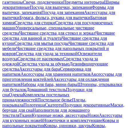
газетницы
Свечи, подсвечники
Предметы интерьера
Ширмы
декоративные
Посуда для выпечки, запекания
Формы для
выпечки, запекания
Посуда для запекания
Аксессуары для
выпечки
Бумага, фольга, рукава для выпечки
Бытовая
химия
Средства для стирки
Средства для посудомоечных
машин
Универсальные, специальные чистящие
средства
Чистящие средства для стекол и зеркал
Чистящие
средства для ванной и туалета
Чистящие средства для
кухни
Средства для мытья посуды
Чистящие средства для
мебели
Чистящие средства для напольных покрытий и
ковров
Средства для ухода за техникой
Освежители
воздуха
Средства от насекомых
Средства ухода за
одеждой
Средства ухода за обувью
Дезинфицирующие
средства
Аксессуары для бара
Сервировка для
напитков
Аксессуары для хранения напитков
Аксессуары для
приготовления коктейлей
Аксессуары для охлаждения
напитков
Наборы для бара, мини-бары
Штопоры, открывалки
для бутылок
Домашний текстиль
Подушки для
сна
Одеяла
Комплекты постельных
принадлежностей
Постельное белье
Пледы,
покрывала
Полотенца
Скатерти
Подушки декоративные
Маски,
беруши для сна
Наполнители для домашнего
текстиля
Ткани
Кухонные ножи, аксессуары
Ножи
Аксессуары
для кухонных ножей
Ножеточки и комплектующие
Ковры и
напольные покрытия
Ковры, циновки, шкуры
Ковры,