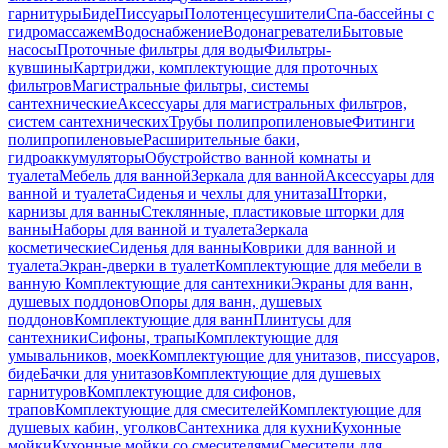
гарнитуры
Биде
Писсуары
Полотенцесушители
Спа-бассейны с
гидромассажем
Водоснабжение
Водонагреватели
Бытовые
насосы
Проточные фильтры для воды
Фильтры-
кувшины
Картриджи, комплектующие для проточных
фильтров
Магистральные фильтры, системы
сантехнические
Аксессуары для магистральных фильтров,
систем сантехнических
Трубы полипропиленовые
Фитинги
полипропиленовые
Расширительные баки,
гидроаккумуляторы
Обустройство ванной комнаты и
туалета
Мебель для ванной
Зеркала для ванной
Аксессуары для
ванной и туалета
Сиденья и чехлы для унитаза
Шторки,
карнизы для ванны
Стеклянные, пластиковые шторки для
ванны
Наборы для ванной и туалета
Зеркала
косметические
Сиденья для ванны
Коврики для ванной и
туалета
Экран-дверки в туалет
Комплектующие для мебели в
ванную
Комплектующие для сантехники
Экраны для ванн,
душевых поддонов
Опоры для ванн, душевых
поддонов
Комплектующие для ванн
Плинтусы для
сантехники
Сифоны, трапы
Комплектующие для
умывальников, моек
Комплектующие для унитазов, писсуаров,
биде
Бачки для унитазов
Комплектующие для душевых
гарнитуров
Комплектующие для сифонов,
трапов
Комплектующие для смесителей
Комплектующие для
душевых кабин, уголков
Сантехника для кухни
Кухонные
мойки
Кухонные мойки со смесителями
Смесители для