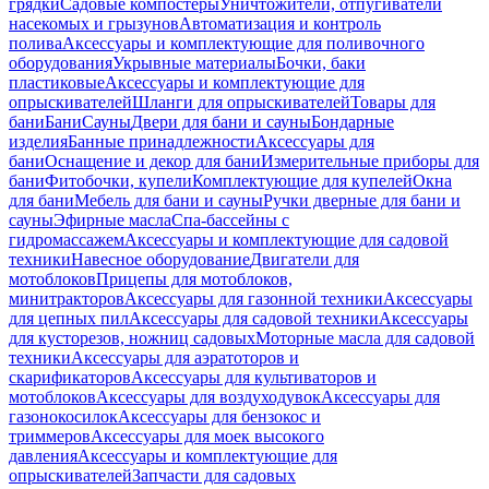
грядки
Садовые компостеры
Уничтожители, отпугиватели
насекомых и грызунов
Автоматизация и контроль
полива
Аксессуары и комплектующие для поливочного
оборудования
Укрывные материалы
Бочки, баки
пластиковые
Аксессуары и комплектующие для
опрыскивателей
Шланги для опрыскивателей
Товары для
бани
Бани
Сауны
Двери для бани и сауны
Бондарные
изделия
Банные принадлежности
Аксессуары для
бани
Оснащение и декор для бани
Измерительные приборы для
бани
Фитобочки, купели
Комплектующие для купелей
Окна
для бани
Мебель для бани и сауны
Ручки дверные для бани и
сауны
Эфирные масла
Спа-бассейны с
гидромассажем
Аксессуары и комплектующие для садовой
техники
Навесное оборудование
Двигатели для
мотоблоков
Прицепы для мотоблоков,
минитракторов
Аксессуары для газонной техники
Аксессуары
для цепных пил
Аксессуары для садовой техники
Аксессуары
для кусторезов, ножниц садовых
Моторные масла для садовой
техники
Аксессуары для аэратоторов и
скарификаторов
Аксессуары для культиваторов и
мотоблоков
Аксессуары для воздуходувок
Аксессуары для
газонокосилок
Аксессуары для бензокос и
триммеров
Аксессуары для моек высокого
давления
Аксессуары и комплектующие для
опрыскивателей
Запчасти для садовых