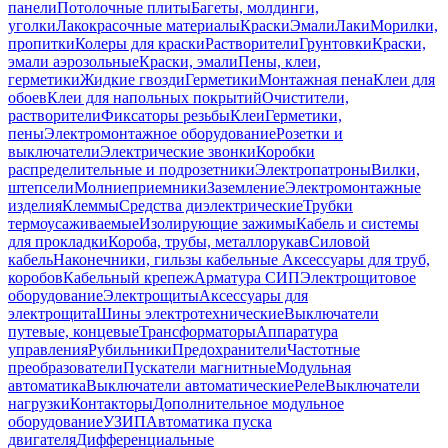
панели
Потолочные плиты
Багеты, молдинги,
уголки
Лакокрасочные материалы
Краски
Эмали
Лаки
Морилки,
пропитки
Колеры для краски
Растворители
Грунтовки
Краски,
эмали аэрозольные
Краски, эмали
Пены, клеи,
герметики
Жидкие гвозди
Герметики
Монтажная пена
Клеи для
обоев
Клеи для напольных покрытий
Очистители,
растворители
Фиксаторы резьбы
Клеи
Герметики,
пены
Электромонтажное оборудование
Розетки и
выключатели
Электрические звонки
Коробки
распределительные и подрозетники
Электропатроны
Вилки,
штепсели
Молниеприемники
Заземление
Электромонтажные
изделия
Клеммы
Средства диэлектрические
Трубки
термоусаживаемые
Изолирующие зажимы
Кабель и системы
для прокладки
Короба, трубы, металлорукав
Силовой
кабель
Наконечники, гильзы кабельные
Аксессуары для труб,
коробов
Кабельный крепеж
Арматура СИП
Электрощитовое
оборудование
Электрощиты
Аксессуары для
электрощита
Шины электротехнические
Выключатели
путевые, концевые
Трансформаторы
Аппаратура
управления
Рубильники
Предохранители
Частотные
преобразователи
Пускатели магнитные
Модульная
автоматика
Выключатели автоматические
Реле
Выключатели
нагрузки
Контакторы
Дополнительное модульное
оборудование
УЗИП
Автоматика пуска
двигателя
Дифференциальные