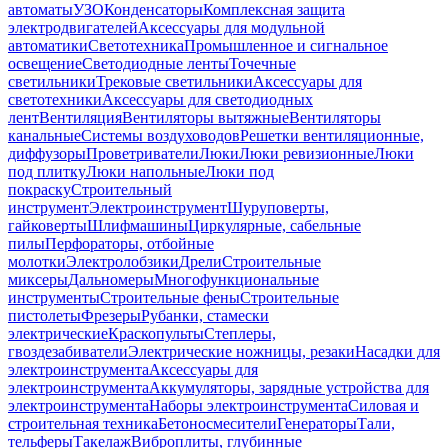
автоматы
УЗО
Конденсаторы
Комплексная защита
электродвигателей
Аксессуары для модульной
автоматики
Светотехника
Промышленное и сигнальное
освещение
Светодиодные ленты
Точечные
светильники
Трековые светильники
Аксессуары для
светотехники
Аксессуары для светодиодных
лент
Вентиляция
Вентиляторы вытяжные
Вентиляторы
канальные
Системы воздуховодов
Решетки вентиляционные,
диффузоры
Проветриватели
Люки
Люки ревизионные
Люки
под плитку
Люки напольные
Люки под
покраску
Строительный
инструмент
Электроинструмент
Шуруповерты,
гайковерты
Шлифмашины
Циркулярные, сабельные
пилы
Перфораторы, отбойные
молотки
Электролобзики
Дрели
Строительные
миксеры
Дальномеры
Многофункциональные
инструменты
Строительные фены
Строительные
пистолеты
Фрезеры
Рубанки, стамески
электрические
Краскопульты
Степлеры,
гвоздезабиватели
Электрические ножницы, резаки
Насадки для
электроинструмента
Аксессуары для
электроинструмента
Аккумуляторы, зарядные устройства для
электроинструмента
Наборы электроинструмента
Силовая и
строительная техника
Бетоносмесители
Генераторы
Тали,
тельферы
Такелаж
Виброплиты, глубинные