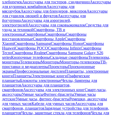
хлебопечек
Аксессуары для тостеров, сэндвичниц
Аксессуары
для кухонных комбайнов
Аксессуары для
мясорубок
Аксессуары для блендеров, миксеров
Аксессуары
для сушилок овощей и фруктов
Аксессуары для
йогуртниц
Аксессуары для аэрогрилей,
электрогрилей
Аксессуары для соковыжималок
Средства для
ухода за техникой
Смартфоны, ТВ и
электроника
Смартфоны
Смартфоны
Смартфоны
восстановленные
Смартфоны Apple
Смартфоны
Xiaomi
Смартфоны Samsung
Смартфоны Honor
Смартфоны
Huawei
Смартфоны POCO
Смартфоны Infinix
Смартфоны
Tecno
Смартфоны Realme
Смартфоны Samsung Galaxy S26
series
Кнопочные телефоны
Складные смартфоны
Телевизоры,
мониторы
Телевизоры
Мониторы
Мониторы-телевизоры
ТВ-
приставки и медиаплееры
Проекторы
Проекционные
экраны
Профессиональные дисплеи
Планшеты, электронные
книги
Планшеты
Электронные книги
Графические
планшеты
Блокноты электронные
Чехлы, бамперы для
планшетов
Аксессуары для планшетов,
смартфонов
Аксессуары для электронных книг
Смарт-часы,
аксессуары
Умные часы
Фитнес-браслеты
Умные часы
детские
Умные часы, фитнес-браслеты
Ремешки, аксессуары
для умных часов
Кабели для умных часов
Аксессуары для
смартфонов, планшетов
Зарядные устройства для телефонов,
планшетов
Чехлы, защитные стекла для телефонов
Чехлы для