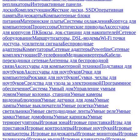
репликаторы
Интерактивные панели,
доски
Комплектующие
Жесткие диски, SSD
Оперативная
память
Видеокарты
Компьютерные блоки
питания
Материнские платы
Системы охлаждения
Корпуса для
компьютеров
Процессоры
Оптические приводы
Аксессуары
для корпусов ПК
Боксы, док-станции для накопителей
Сетевое
оборудование
Маршрутизаторы, DSL-модемы
Wi-Fi точки
доступа, усилители сигнала
Беспроводные
адаптеры
Коммутаторы
Сетевые адаптеры
Powerline
Сетевые
комплектующие
IP-телефония
Медиаконвертеры
Кабели,
переходники сетевые
Антенны для беспроводной
связи
Аксессуары для компьютерной техники
Подставки для
ноутбуков
Аксессуары для ноутбуков
Очки для
компьютера
Рюкзаки для ноутбуков
Сумки, чехлы для
ноутбуков
Средства для ухода за электроникой
Программное
обеспечение
Система Умный дом
Управление умным
домом
Умные колонки, станции
Умные камеры
видеонаблюдения
Умные датчики для дома
Умные
лампы
Умные выключатели
Умные розетки
Умные
светильники
Умные светодиодные ленты
Умные реле
Умные
замки
Умные домофоны
Умные карнизы
Умные
терморегуляторы
Игровая зона
Игровые приставки
Игры для
приставок
Игровые контроллеры
Игровые ноутбуки
Игровые
компьютеры
Игровые видеокарты
Игровые мониторы
Игровые
телевизоры
Игровые мыши
Игровые клавиатуры
Игровые