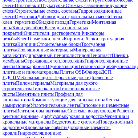
смеси
Шпатлевки
Штукатурки
Стяжки, самонивелирующие
смеси
Строительные смеси, составы
Гидроизоляционные
смеси
Грунтовки
Добавки для строительных смесей
Пены,
клеи, герметики
Жидкие гвозди
Герметики
Монтажная
пена
Клеи для обоев
Клеи для напольных
покрытий
Очистители, растворители
Фиксаторы
резьбы
Клеи
Герметики, пены
Кирпичи, блоки, тротуарная
плитка
Кирпичи
Строительные блоки
Тротуарная
плитка
Изоляционные материалы
Минеральная
вата
Экструдированный пенополистирол
Пенопласт
Пленки,
мембраны
Отражающая теплоизоляция
Гидроизоляционные
ленты
Поликарбонат
Шумоизоляция
Теплоизоляция
Звукоизоляц
плитные и пиломатериалы
Плиты OSB
Фанера
ДСП,
ЛДСП
Мебельные щиты
Террасные доски
Древесные
плиты
Пиломатериалы
Материалы для сухого
строительства
Гипсокартон
Гипсоволокнистые
листы
Цементные плиты
Профили для
гипсокартона
Комплектующие для гипсокартона
Ленты
армирующие
Уплотнительные ленты
Гипсовые и цементные
плиты
Вентиляторы вытяжные
Системы воздуховодов
Решетки
вентиляционные, диффузоры
Кровля и водосток
Черепица и
кровельные материалы
Водосточные системы
Поверхностный
водоотвод
Кровельные софиты
Доборные элементы
кровли
Гидроизоляционные