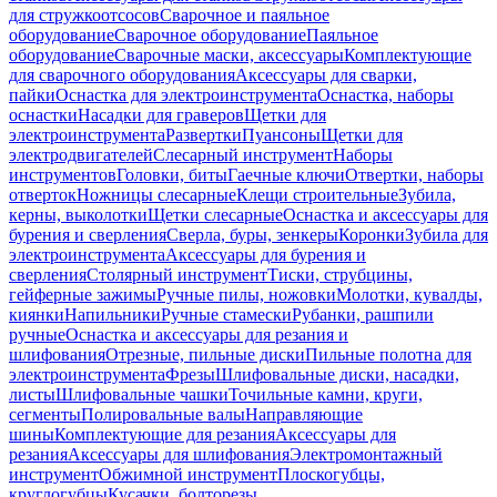
для стружкоотсосов
Сварочное и паяльное
оборудование
Сварочное оборудование
Паяльное
оборудование
Сварочные маски, аксессуары
Комплектующие
для сварочного оборудования
Аксессуары для сварки,
пайки
Оснастка для электроинструмента
Оснастка, наборы
оснастки
Насадки для граверов
Щетки для
электроинструмента
Развертки
Пуансоны
Щетки для
электродвигателей
Слесарный инструмент
Наборы
инструментов
Головки, биты
Гаечные ключи
Отвертки, наборы
отверток
Ножницы слесарные
Клещи строительные
Зубила,
керны, выколотки
Щетки слесарные
Оснастка и аксессуары для
бурения и сверления
Сверла, буры, зенкеры
Коронки
Зубила для
электроинструмента
Аксессуары для бурения и
сверления
Столярный инструмент
Тиски, струбцины,
гейферные зажимы
Ручные пилы, ножовки
Молотки, кувалды,
киянки
Напильники
Ручные стамески
Рубанки, рашпили
ручные
Оснастка и аксессуары для резания и
шлифования
Отрезные, пильные диски
Пильные полотна для
электроинструмента
Фрезы
Шлифовальные диски, насадки,
листы
Шлифовальные чашки
Точильные камни, круги,
сегменты
Полировальные валы
Направляющие
шины
Комплектующие для резания
Аксессуары для
резания
Аксессуары для шлифования
Электромонтажный
инструмент
Обжимной инструмент
Плоскогубцы,
круглогубцы
Кусачки, болторезы,