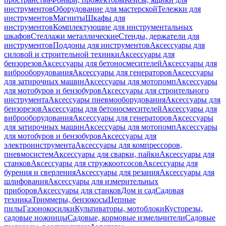
инструментов
Оборудование для мастерской
Тележки для
инструментов
Магниты
Шкафы для
инструментов
Комплектующие для инструментальных
шкафов
Стеллажи металлические
Стенды, держатели для
инструментов
Поддоны для инструментов
Аксессуары для
силовой и строительной техники
Аксессуары для
бензорезов
Аксессуары для бетоносмесителей
Аксессуары для
виброоборудования
Аксессуары для генераторов
Аксессуары
для затирочных машин
Аксессуары для мотопомп
Аксессуары
для мотобуров и бензобуров
Аксессуары для строительного
инструмента
Аксессуары пневмооборудования
Аксессуары для
бензорезов
Аксессуары для бетоносмесителей
Аксессуары для
виброоборудования
Аксессуары для генераторов
Аксессуары
для затирочных машин
Аксессуары для мотопомп
Аксессуары
для мотобуров и бензобуров
Аксессуары для
электроинструмента
Аксессуары для компрессоров,
пневмосистем
Аксессуары для сварки, пайки
Аксессуары для
станков
Аксессуары для стружкоотсосов
Аксессуары для
бурения и сверления
Аксессуары для резания
Аксессуары для
шлифования
Аксессуары для измерительных
приборов
Аксессуары для станков
Дом и сад
Садовая
техника
Триммеры, бензокосы
Цепные
пилы
Газонокосилки
Культиваторы, мотоблоки
Кусторезы,
садовые ножницы
Садовые, кормовые измельчители
Садовые