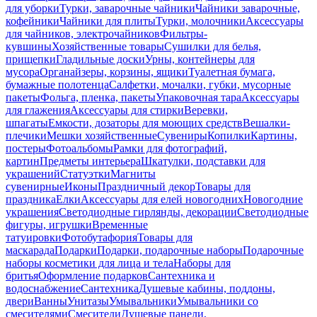
для уборки
Турки, заварочные чайники
Чайники заварочные,
кофейники
Чайники для плиты
Турки, молочники
Аксессуары
для чайников, электрочайников
Фильтры-
кувшины
Хозяйственные товары
Сушилки для белья,
прищепки
Гладильные доски
Урны, контейнеры для
мусора
Органайзеры, корзины, ящики
Туалетная бумага,
бумажные полотенца
Салфетки, мочалки, губки, мусорные
пакеты
Фольга, пленка, пакеты
Упаковочная тара
Аксессуары
для глажения
Аксессуары для стирки
Веревки,
шпагаты
Емкости, дозаторы для моющих средств
Вешалки-
плечики
Мешки хозяйственные
Сувениры
Копилки
Картины,
постеры
Фотоальбомы
Рамки для фотографий,
картин
Предметы интерьера
Шкатулки, подставки для
украшений
Статуэтки
Магниты
сувенирные
Иконы
Праздничный декор
Товары для
праздника
Елки
Аксессуары для елей новогодних
Новогодние
украшения
Светодиодные гирлянды, декорации
Светодиодные
фигуры, игрушки
Временные
татуировки
Фотобутафория
Товары для
маскарада
Подарки
Подарки, подарочные наборы
Подарочные
наборы косметики для лица и тела
Наборы для
бритья
Оформление подарков
Сантехника и
водоснабжение
Сантехника
Душевые кабины, поддоны,
двери
Ванны
Унитазы
Умывальники
Умывальники со
смесителями
Смесители
Душевые панели,