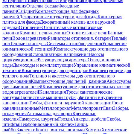
материалы
Шифер
Профнастил
Рулонная кровля
Кровельная
вентиляция
Отделка фасада
Фасадные
панели
Сайдинг
Комплектующие для фасадных
панелей
Декоративные штукатурки для фасада
Клинкерная
плитка для фасада
Декоративный камень для наружной
отделки
Отопление
Отопительные котлы
Газовые
колонки
Камины, печи-камины
Отопительные печи
Банные
печи
Водонагреватели
Радиаторы отопления, батареи
Теплый
пол
Теплые плинтусы
Системы антиобледенения
Управление
климатической техникой
Комплектующие для отопительного
оборудования
Стабилизаторы напряжения
Насосы
циркуляционные
Регулирующая арматура
Отвод и подвод
воды
Дымоходы и комплектующие
Управление климатической
техникой
Комплектующие для радиаторов
Комплектующие для
теплого пола
Топливо и аксессуары для отопительного
оборудования
Комплектующие для печей, каминов
Аксессуары
для каминов, печей
Комплектующие для отопительных котлов,
водонагревателей
Канализация
Тросы сантехнические,
вантузы
Прочистные машины
Трубы, фитинги внутренней
канализации
Трубы, фитинги наружной канализации
Люки
канализационные
Металлопрокат
Металлопрокат
Сваи
Заборы,
ограждения
Автоматика для ворот
Крепежные
изделия
Саморезы, шурупы
Гвозди
Анкеры, дюбели
Скобы,
штифты
Перфорированный крепеж
Гайки,
шайбы
Заклепки
Болты, винты, шпильки
Хомуты
Химические