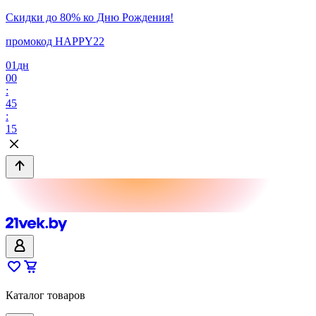
Скидки до 80% ко Дню Рождения!
промокод HAPPY22
01
дн
00
:
45
:
15
Каталог товаров