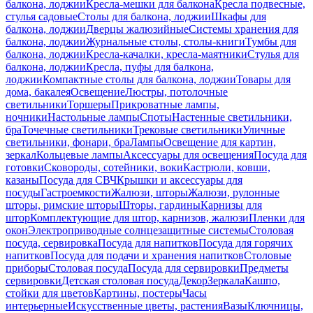
балкона, лоджии
Кресла-мешки для балкона
Кресла подвесные,
стулья садовые
Столы для балкона, лоджии
Шкафы для
балкона, лоджии
Дверцы жалюзийные
Системы хранения для
балкона, лоджии
Журнальные столы, столы-книги
Тумбы для
балкона, лоджии
Кресла-качалки, кресла-маятники
Стулья для
балкона, лоджии
Кресла, пуфы для балкона,
лоджии
Компактные столы для балкона, лоджии
Товары для
дома, бакалея
Освещение
Люстры, потолочные
светильники
Торшеры
Прикроватные лампы,
ночники
Настольные лампы
Споты
Настенные светильники,
бра
Точечные светильники
Трековые светильники
Уличные
светильники, фонари, бра
Лампы
Освещение для картин,
зеркал
Кольцевые лампы
Аксессуары для освещения
Посуда для
готовки
Сковороды, сотейники, воки
Кастрюли, ковши,
казаны
Посуда для СВЧ
Крышки и аксессуары для
посуды
Гастроемкости
Жалюзи, шторы
Жалюзи, рулонные
шторы, римские шторы
Шторы, гардины
Карнизы для
штор
Комплектующие для штор, карнизов, жалюзи
Пленки для
окон
Электроприводные солнцезащитные системы
Столовая
посуда, сервировка
Посуда для напитков
Посуда для горячих
напитков
Посуда для подачи и хранения напитков
Столовые
приборы
Столовая посуда
Посуда для сервировки
Предметы
сервировки
Детская столовая посуда
Декор
Зеркала
Кашпо,
стойки для цветов
Картины, постеры
Часы
интерьерные
Искусственные цветы, растения
Вазы
Ключницы,