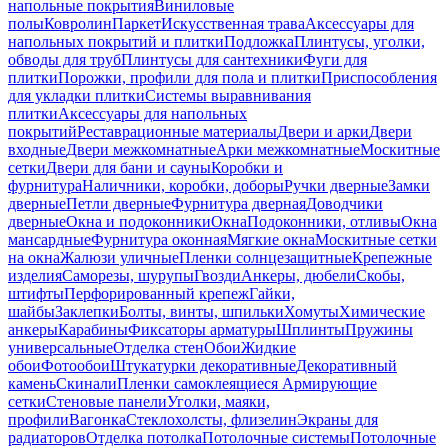
напольные покрытия
Виниловые
полы
Ковролин
Паркет
Искусственная трава
Аксессуары для
напольных покрытий и плитки
Подложка
Плинтусы, уголки,
обводы для труб
Плинтусы для сантехники
Фуги для
плитки
Порожки, профили для пола и плитки
Приспособления
для укладки плитки
Системы выравнивания
плитки
Аксессуары для напольных
покрытий
Реставрационные материалы
Двери и арки
Двери
входные
Двери межкомнатные
Арки межкомнатные
Москитные
сетки
Двери для бани и сауны
Коробки и
фурнитура
Наличники, коробки, доборы
Ручки дверные
Замки
дверные
Петли дверные
Фурнитура дверная
Доводчики
дверные
Окна и подоконники
Окна
Подоконники, отливы
Окна
мансардные
Фурнитура оконная
Мягкие окна
Москитные сетки
на окна
Жалюзи уличные
Пленки солнцезащитные
Крепежные
изделия
Саморезы, шурупы
Гвозди
Анкеры, дюбели
Скобы,
штифты
Перфорированный крепеж
Гайки,
шайбы
Заклепки
Болты, винты, шпильки
Хомуты
Химические
анкеры
Карабины
Фиксаторы арматуры
Шплинты
Пружины
универсальные
Отделка стен
Обои
Жидкие
обои
Фотообои
Штукатурки декоративные
Декоративный
камень
Скинали
Пленки самоклеящиеся
Армирующие
сетки
Стеновые панели
Уголки, маяки,
профили
Вагонка
Стеклохолсты, флизелин
Экраны для
радиаторов
Отделка потолка
Потолочные системы
Потолочные