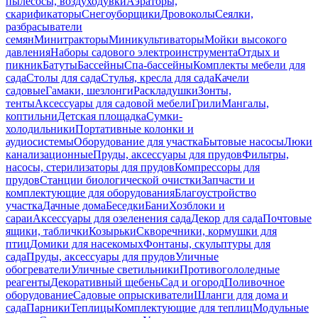
пылесосы, воздуходувки
Аэраторы,
скарификаторы
Снегоуборщики
Дровоколы
Сеялки,
разбрасыватели
семян
Минитракторы
Миникультиваторы
Мойки высокого
давления
Наборы садового электроинструмента
Отдых и
пикник
Батуты
Бассейны
Спа-бассейны
Комплекты мебели для
сада
Столы для сада
Стулья, кресла для сада
Качели
садовые
Гамаки, шезлонги
Раскладушки
Зонты,
тенты
Аксессуары для садовой мебели
Грили
Мангалы,
коптильни
Детская площадка
Сумки-
холодильники
Портативные колонки и
аудиосистемы
Оборудование для участка
Бытовые насосы
Люки
канализационные
Пруды, аксессуары для прудов
Фильтры,
насосы, стерилизаторы для прудов
Компрессоры для
прудов
Станции биологической очистки
Запчасти и
комплектующие для оборудования
Благоустройство
участка
Дачные дома
Беседки
Бани
Хозблоки и
сараи
Аксессуары для озеленения сада
Декор для сада
Почтовые
ящики, таблички
Козырьки
Скворечники, кормушки для
птиц
Домики для насекомых
Фонтаны, скульптуры для
сада
Пруды, аксессуары для прудов
Уличные
обогреватели
Уличные светильники
Противогололедные
реагенты
Декоративный щебень
Сад и огород
Поливочное
оборудование
Садовые опрыскиватели
Шланги для дома и
сада
Парники
Теплицы
Комплектующие для теплиц
Модульные