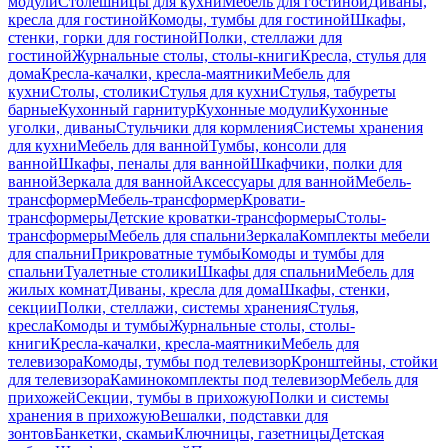
модули
Столешницы для кухни
Мебель для гостиной
Диваны,
кресла для гостиной
Комоды, тумбы для гостиной
Шкафы,
стенки, горки для гостиной
Полки, стеллажи для
гостиной
Журнальные столы, столы-книги
Кресла, стулья для
дома
Кресла-качалки, кресла-маятники
Мебель для
кухни
Столы, столики
Стулья для кухни
Стулья, табуреты
барные
Кухонный гарнитур
Кухонные модули
Кухонные
уголки, диваны
Стульчики для кормления
Системы хранения
для кухни
Мебель для ванной
Тумбы, консоли для
ванной
Шкафы, пеналы для ванной
Шкафчики, полки для
ванной
Зеркала для ванной
Аксессуары для ванной
Мебель-
трансформер
Мебель-трансформер
Кровати-
трансформеры
Детские кроватки-трансформеры
Столы-
трансформеры
Мебель для спальни
Зеркала
Комплекты мебели
для спальни
Прикроватные тумбы
Комоды и тумбы для
спальни
Туалетные столики
Шкафы для спальни
Мебель для
жилых комнат
Диваны, кресла для дома
Шкафы, стенки,
секции
Полки, стеллажи, системы хранения
Стулья,
кресла
Комоды и тумбы
Журнальные столы, столы-
книги
Кресла-качалки, кресла-маятники
Мебель для
телевизора
Комоды, тумбы под телевизор
Кронштейны, стойки
для телевизора
Каминокомплекты под телевизор
Мебель для
прихожей
Секции, тумбы в прихожую
Полки и системы
хранения в прихожую
Вешалки, подставки для
зонтов
Банкетки, скамьи
Ключницы, газетницы
Детская