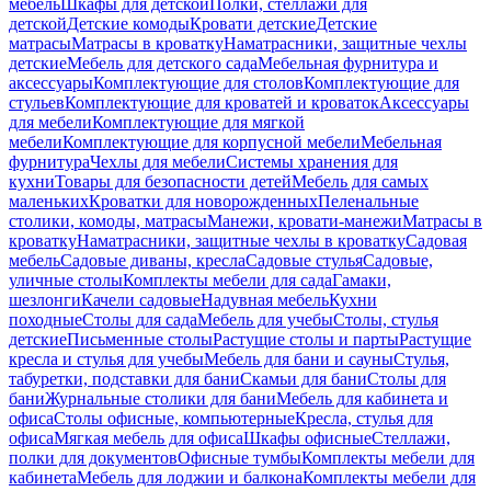
мебель
Шкафы для детской
Полки, стеллажи для
детской
Детские комоды
Кровати детские
Детские
матрасы
Матрасы в кроватку
Наматрасники, защитные чехлы
детские
Мебель для детского сада
Мебельная фурнитура и
аксессуары
Комплектующие для столов
Комплектующие для
стульев
Комплектующие для кроватей и кроваток
Аксессуары
для мебели
Комплектующие для мягкой
мебели
Комплектующие для корпусной мебели
Мебельная
фурнитура
Чехлы для мебели
Системы хранения для
кухни
Товары для безопасности детей
Мебель для самых
маленьких
Кроватки для новорожденных
Пеленальные
столики, комоды, матрасы
Манежи, кровати-манежи
Матрасы в
кроватку
Наматрасники, защитные чехлы в кроватку
Садовая
мебель
Садовые диваны, кресла
Садовые стулья
Садовые,
уличные столы
Комплекты мебели для сада
Гамаки,
шезлонги
Качели садовые
Надувная мебель
Кухни
походные
Столы для сада
Мебель для учебы
Столы, стулья
детские
Письменные столы
Растущие столы и парты
Растущие
кресла и стулья для учебы
Мебель для бани и сауны
Стулья,
табуретки, подставки для бани
Скамьи для бани
Столы для
бани
Журнальные столики для бани
Мебель для кабинета и
офиса
Столы офисные, компьютерные
Кресла, стулья для
офиса
Мягкая мебель для офиса
Шкафы офисные
Стеллажи,
полки для документов
Офисные тумбы
Комплекты мебели для
кабинета
Мебель для лоджии и балкона
Комплекты мебели для