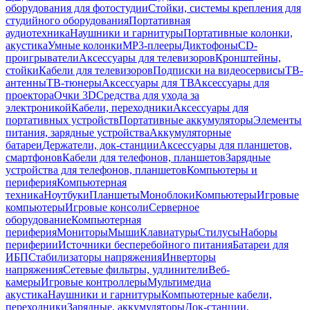
оборудования для фотостудии
Стойки, системы крепления для
студийного оборудования
Портативная
аудиотехника
Наушники и гарнитуры
Портативные колонки,
акустика
Умные колонки
MP3-плееры
Диктофоны
CD-
проигрыватели
Аксессуары для телевизоров
Кронштейны,
стойки
Кабели для телевизоров
Подписки на видеосервисы
ТВ-
антенны
ТВ-тюнеры
Аксессуары для ТВ
Аксессуары для
проектора
Очки 3D
Средства для ухода за
электроникой
Кабели, переходники
Аксессуары для
портативных устройств
Портативные аккумуляторы
Элементы
питания, зарядные устройства
Аккумуляторные
батареи
Держатели, док-станции
Аксессуары для планшетов,
смартфонов
Кабели для телефонов, планшетов
Зарядные
устройства для телефонов, планшетов
Компьютеры и
периферия
Компьютерная
техника
Ноутбуки
Планшеты
Моноблоки
Компьютеры
Игровые
компьютеры
Игровые консоли
Серверное
оборудование
Компьютерная
периферия
Мониторы
Мыши
Клавиатуры
Стилусы
Наборы
периферии
Источники бесперебойного питания
Батареи для
ИБП
Стабилизаторы напряжения
Инверторы
напряжения
Сетевые фильтры, удлинители
Веб-
камеры
Игровые контроллеры
Мультимедиа
акустика
Наушники и гарнитуры
Компьютерные кабели,
переходники
Зарядные, аккумуляторы
Док-станции,