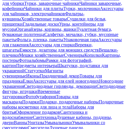
для уборки
Турки, заварочные чайники
Чайники заварочные,
кофейники
Чайники для плиты
Турки, молочники
Аксессуары
для чайников, электрочайников
Фильтры-
кувшины
Хозяйственные товары
Сушилки для белья,
прищепки
Гладильные доски
Урны, контейнеры для
мусора
Органайзеры, корзины, ящики
Туалетная бумага,
бумажные полотенца
Салфетки, мочалки, губки, мусорные
пакеты
Фольга, пленка, пакеты
Упаковочная тара
Аксессуары
для глажения
Аксессуары для стирки
Веревки,
шпагаты
Емкости, дозаторы для моющих средств
Вешалки-
плечики
Мешки хозяйственные
Сувениры
Копилки
Картины,
постеры
Фотоальбомы
Рамки для фотографий,
картин
Предметы интерьера
Шкатулки, подставки для
украшений
Статуэтки
Магниты
сувенирные
Иконы
Праздничный декор
Товары для
праздника
Елки
Аксессуары для елей новогодних
Новогодние
украшения
Светодиодные гирлянды, декорации
Светодиодные
фигуры, игрушки
Временные
татуировки
Фотобутафория
Товары для
маскарада
Подарки
Подарки, подарочные наборы
Подарочные
наборы косметики для лица и тела
Наборы для
бритья
Оформление подарков
Сантехника и
водоснабжение
Сантехника
Душевые кабины, поддоны,
двери
Ванны
Унитазы
Умывальники
Умывальники со
смесителями
Смесители
Душевые панели,