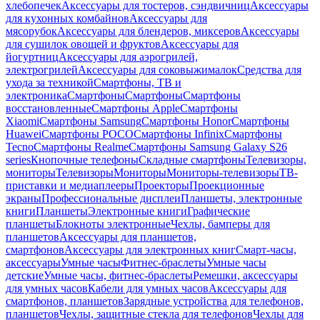
хлебопечек
Аксессуары для тостеров, сэндвичниц
Аксессуары
для кухонных комбайнов
Аксессуары для
мясорубок
Аксессуары для блендеров, миксеров
Аксессуары
для сушилок овощей и фруктов
Аксессуары для
йогуртниц
Аксессуары для аэрогрилей,
электрогрилей
Аксессуары для соковыжималок
Средства для
ухода за техникой
Смартфоны, ТВ и
электроника
Смартфоны
Смартфоны
Смартфоны
восстановленные
Смартфоны Apple
Смартфоны
Xiaomi
Смартфоны Samsung
Смартфоны Honor
Смартфоны
Huawei
Смартфоны POCO
Смартфоны Infinix
Смартфоны
Tecno
Смартфоны Realme
Смартфоны Samsung Galaxy S26
series
Кнопочные телефоны
Складные смартфоны
Телевизоры,
мониторы
Телевизоры
Мониторы
Мониторы-телевизоры
ТВ-
приставки и медиаплееры
Проекторы
Проекционные
экраны
Профессиональные дисплеи
Планшеты, электронные
книги
Планшеты
Электронные книги
Графические
планшеты
Блокноты электронные
Чехлы, бамперы для
планшетов
Аксессуары для планшетов,
смартфонов
Аксессуары для электронных книг
Смарт-часы,
аксессуары
Умные часы
Фитнес-браслеты
Умные часы
детские
Умные часы, фитнес-браслеты
Ремешки, аксессуары
для умных часов
Кабели для умных часов
Аксессуары для
смартфонов, планшетов
Зарядные устройства для телефонов,
планшетов
Чехлы, защитные стекла для телефонов
Чехлы для