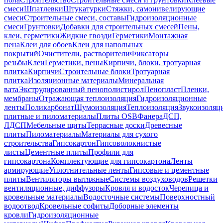
смеси
Шпатлевки
Штукатурки
Стяжки, самонивелирующие
смеси
Строительные смеси, составы
Гидроизоляционные
смеси
Грунтовки
Добавки для строительных смесей
Пены,
клеи, герметики
Жидкие гвозди
Герметики
Монтажная
пена
Клеи для обоев
Клеи для напольных
покрытий
Очистители, растворители
Фиксаторы
резьбы
Клеи
Герметики, пены
Кирпичи, блоки, тротуарная
плитка
Кирпичи
Строительные блоки
Тротуарная
плитка
Изоляционные материалы
Минеральная
вата
Экструдированный пенополистирол
Пенопласт
Пленки,
мембраны
Отражающая теплоизоляция
Гидроизоляционные
ленты
Поликарбонат
Шумоизоляция
Теплоизоляция
Звукоизоляц
плитные и пиломатериалы
Плиты OSB
Фанера
ДСП,
ЛДСП
Мебельные щиты
Террасные доски
Древесные
плиты
Пиломатериалы
Материалы для сухого
строительства
Гипсокартон
Гипсоволокнистые
листы
Цементные плиты
Профили для
гипсокартона
Комплектующие для гипсокартона
Ленты
армирующие
Уплотнительные ленты
Гипсовые и цементные
плиты
Вентиляторы вытяжные
Системы воздуховодов
Решетки
вентиляционные, диффузоры
Кровля и водосток
Черепица и
кровельные материалы
Водосточные системы
Поверхностный
водоотвод
Кровельные софиты
Доборные элементы
кровли
Гидроизоляционные