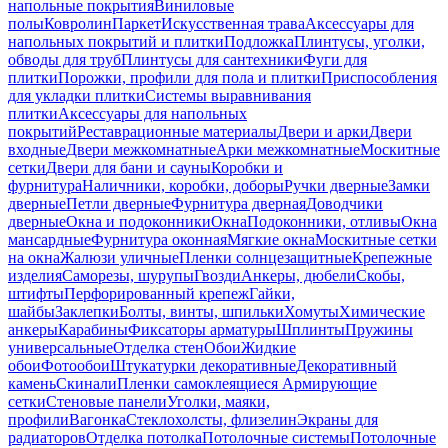
напольные покрытия
Виниловые
полы
Ковролин
Паркет
Искусственная трава
Аксессуары для
напольных покрытий и плитки
Подложка
Плинтусы, уголки,
обводы для труб
Плинтусы для сантехники
Фуги для
плитки
Порожки, профили для пола и плитки
Приспособления
для укладки плитки
Системы выравнивания
плитки
Аксессуары для напольных
покрытий
Реставрационные материалы
Двери и арки
Двери
входные
Двери межкомнатные
Арки межкомнатные
Москитные
сетки
Двери для бани и сауны
Коробки и
фурнитура
Наличники, коробки, доборы
Ручки дверные
Замки
дверные
Петли дверные
Фурнитура дверная
Доводчики
дверные
Окна и подоконники
Окна
Подоконники, отливы
Окна
мансардные
Фурнитура оконная
Мягкие окна
Москитные сетки
на окна
Жалюзи уличные
Пленки солнцезащитные
Крепежные
изделия
Саморезы, шурупы
Гвозди
Анкеры, дюбели
Скобы,
штифты
Перфорированный крепеж
Гайки,
шайбы
Заклепки
Болты, винты, шпильки
Хомуты
Химические
анкеры
Карабины
Фиксаторы арматуры
Шплинты
Пружины
универсальные
Отделка стен
Обои
Жидкие
обои
Фотообои
Штукатурки декоративные
Декоративный
камень
Скинали
Пленки самоклеящиеся
Армирующие
сетки
Стеновые панели
Уголки, маяки,
профили
Вагонка
Стеклохолсты, флизелин
Экраны для
радиаторов
Отделка потолка
Потолочные системы
Потолочные