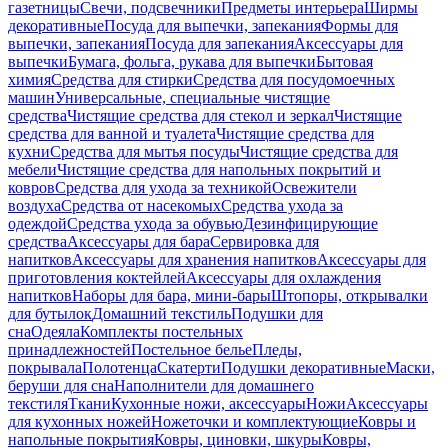
газетницы
Свечи, подсвечники
Предметы интерьера
Ширмы
декоративные
Посуда для выпечки, запекания
Формы для
выпечки, запекания
Посуда для запекания
Аксессуары для
выпечки
Бумага, фольга, рукава для выпечки
Бытовая
химия
Средства для стирки
Средства для посудомоечных
машин
Универсальные, специальные чистящие
средства
Чистящие средства для стекол и зеркал
Чистящие
средства для ванной и туалета
Чистящие средства для
кухни
Средства для мытья посуды
Чистящие средства для
мебели
Чистящие средства для напольных покрытий и
ковров
Средства для ухода за техникой
Освежители
воздуха
Средства от насекомых
Средства ухода за
одеждой
Средства ухода за обувью
Дезинфицирующие
средства
Аксессуары для бара
Сервировка для
напитков
Аксессуары для хранения напитков
Аксессуары для
приготовления коктейлей
Аксессуары для охлаждения
напитков
Наборы для бара, мини-бары
Штопоры, открывалки
для бутылок
Домашний текстиль
Подушки для
сна
Одеяла
Комплекты постельных
принадлежностей
Постельное белье
Пледы,
покрывала
Полотенца
Скатерти
Подушки декоративные
Маски,
беруши для сна
Наполнители для домашнего
текстиля
Ткани
Кухонные ножи, аксессуары
Ножи
Аксессуары
для кухонных ножей
Ножеточки и комплектующие
Ковры и
напольные покрытия
Ковры, циновки, шкуры
Ковры,