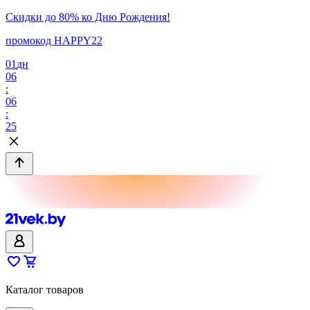
Скидки до 80% ко Дню Рождения!
промокод HAPPY22
01
дн
06
:
06
:
25
Каталог товаров