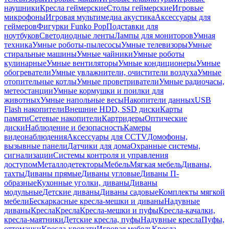
наушники
Кресла геймерские
Столы геймерские
Игровые
микрофоны
Игровая мультимедиа акустика
Аксессуары для
геймеров
Фигурки Funko Pop
Подставки для
ноутбуков
Светодиодные ленты
Лампы для мониторов
Умная
техника
Умные роботы-пылесосы
Умные телевизоры
Умные
стиральные машины
Умные чайники
Умные роботы
кулинарные
Умные вентиляторы
Умные кондиционеры
Умные
обогреватели
Умные увлажнители, очистители воздуха
Умные
отопительные котлы
Умные проветриватели
Умные радиочасы,
метеостанции
Умные кормушки и поилки для
животных
Умные напольные весы
Накопители данных
USB
Flash накопители
Внешние HDD, SSD диски
Карты
памяти
Сетевые накопители
Картридеры
Оптические
диски
Наблюдение и безопасность
Камеры
видеонаблюдения
Аксессуары для CCTV
Домофоны,
вызывные панели
Датчики для дома
Охранные системы,
сигнализации
Системы контроля и управления
доступом
Металлодетекторы
Мебель
Мягкая мебель
Диваны,
тахты
Диваны прямые
Диваны угловые
Диваны П-
образные
Кухонные уголки, диваны
Диваны
модульные
Детские диваны
Диваны садовые
Комплекты мягкой
мебели
Бескаркасные кресла-мешки и диваны
Надувные
диваны
Кресла
Кресла
Кресла-мешки и пуфы
Кресла-качалки,
кресла-маятники
Детские кресла, пуфы
Надувные кресла
Пуфы,
оттоманки
Кресла-кровати
Игровая мебель
Кресла