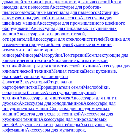
домашней техники
Принадлежности для пылесосов
Щетки,
насадки для пылесосов
Аксессуары для роботов-
пылесосов
Расходные материалы для пылесосов
Станции,
аккумуляторы для роботов-пылесосов
Аксессуары для
швейных машин
Аксессуары для промышленного швейного
оборудования
Аксессуары для стиральных и сушильных
машин
Аксессуары для пароочистителей,
отпаривателей
Аксессуары для стеклоочистителей
Техника для
измельчения продуктов
Блендеры
Кухонные комбайны,
измельчители
Планетарные
миксеры
Миксеры
Мясорубки
Ломтерезки
Комплектующие для
климатической техники
Управление климатической
техникой
Фильтры для климатической техники
Аксессуары для
климатической техники
Мелкая техника
Весы кухонные,
бытовые
Сушилки для овощей и
фруктов
Вакууматоры
Открывалки,
картофелечистки
Проращиватели семян
Маслобойки,
сепараторы бытовые
Аксессуары для крупной
техники
Аксессуары для вытяжек
Аксессуары для плит и
духовок
Аксессуары для холодильников
Аксессуары для
посудомоечных машин
Средства для посудомоечных
машин
Средства для ухода за техникой
Аксессуары для
кухонной техники
Аксессуары для микроволновых
печей
Вакуумные пакеты, контейнеры
Аксессуары для
кофемашин
Аксессуары для мультиварок,