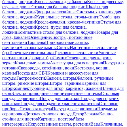
балкона, лоджии
Кресла-мешки для балкона
Кресла подвесные,
стулья садовые
Столы для балкона, лоджии
Шкафы для
балкона, лоджии
Дверцы жалюзийные
Системы хранения для
балкона, лоджии
Журнальные столы, столы-книги
Тумбы для
балкона, лоджии
Кресла-качалки, кресла-маятники
Стулья для
балкона, лоджии
Кресла, пуфы для балкона,
лоджии
Компактные столы для балкона, лоджии
Товары для
дома, бакалея
Освещение
Люстры, потолочные
светильники
Торшеры
Прикроватные лампы,
ночники
Настольные лампы
Споты
Настенные светильники,
бра
Точечные светильники
Трековые светильники
Уличные
светильники, фонари, бра
Лампы
Освещение для картин,
зеркал
Кольцевые лампы
Аксессуары для освещения
Посуда для
готовки
Сковороды, сотейники, воки
Кастрюли, ковши,
казаны
Посуда для СВЧ
Крышки и аксессуары для
посуды
Гастроемкости
Жалюзи, шторы
Жалюзи, рулонные
шторы, римские шторы
Шторы, гардины
Карнизы для
штор
Комплектующие для штор, карнизов, жалюзи
Пленки для
окон
Электроприводные солнцезащитные системы
Столовая
посуда, сервировка
Посуда для напитков
Посуда для горячих
напитков
Посуда для подачи и хранения напитков
Столовые
приборы
Столовая посуда
Посуда для сервировки
Предметы
сервировки
Детская столовая посуда
Декор
Зеркала
Кашпо,
стойки для цветов
Картины, постеры
Часы
интерьерные
Искусственные цветы, растения
Вазы
Ключницы,