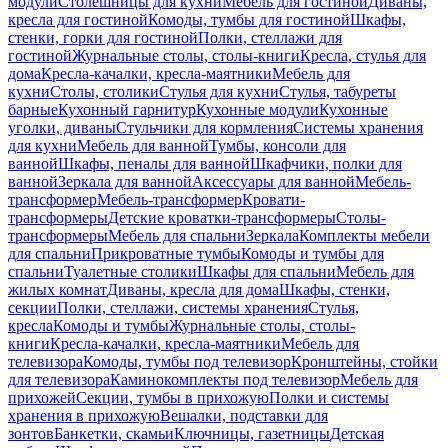
модули
Столешницы для кухни
Мебель для гостиной
Диваны,
кресла для гостиной
Комоды, тумбы для гостиной
Шкафы,
стенки, горки для гостиной
Полки, стеллажи для
гостиной
Журнальные столы, столы-книги
Кресла, стулья для
дома
Кресла-качалки, кресла-маятники
Мебель для
кухни
Столы, столики
Стулья для кухни
Стулья, табуреты
барные
Кухонный гарнитур
Кухонные модули
Кухонные
уголки, диваны
Стульчики для кормления
Системы хранения
для кухни
Мебель для ванной
Тумбы, консоли для
ванной
Шкафы, пеналы для ванной
Шкафчики, полки для
ванной
Зеркала для ванной
Аксессуары для ванной
Мебель-
трансформер
Мебель-трансформер
Кровати-
трансформеры
Детские кроватки-трансформеры
Столы-
трансформеры
Мебель для спальни
Зеркала
Комплекты мебели
для спальни
Прикроватные тумбы
Комоды и тумбы для
спальни
Туалетные столики
Шкафы для спальни
Мебель для
жилых комнат
Диваны, кресла для дома
Шкафы, стенки,
секции
Полки, стеллажи, системы хранения
Стулья,
кресла
Комоды и тумбы
Журнальные столы, столы-
книги
Кресла-качалки, кресла-маятники
Мебель для
телевизора
Комоды, тумбы под телевизор
Кронштейны, стойки
для телевизора
Каминокомплекты под телевизор
Мебель для
прихожей
Секции, тумбы в прихожую
Полки и системы
хранения в прихожую
Вешалки, подставки для
зонтов
Банкетки, скамьи
Ключницы, газетницы
Детская