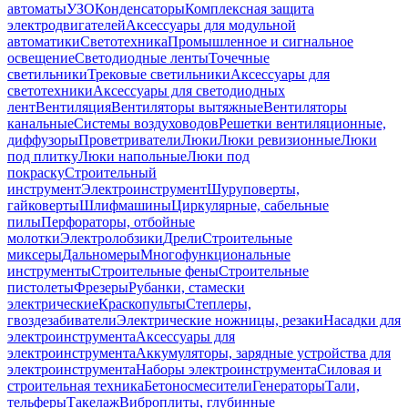
автоматы
УЗО
Конденсаторы
Комплексная защита
электродвигателей
Аксессуары для модульной
автоматики
Светотехника
Промышленное и сигнальное
освещение
Светодиодные ленты
Точечные
светильники
Трековые светильники
Аксессуары для
светотехники
Аксессуары для светодиодных
лент
Вентиляция
Вентиляторы вытяжные
Вентиляторы
канальные
Системы воздуховодов
Решетки вентиляционные,
диффузоры
Проветриватели
Люки
Люки ревизионные
Люки
под плитку
Люки напольные
Люки под
покраску
Строительный
инструмент
Электроинструмент
Шуруповерты,
гайковерты
Шлифмашины
Циркулярные, сабельные
пилы
Перфораторы, отбойные
молотки
Электролобзики
Дрели
Строительные
миксеры
Дальномеры
Многофункциональные
инструменты
Строительные фены
Строительные
пистолеты
Фрезеры
Рубанки, стамески
электрические
Краскопульты
Степлеры,
гвоздезабиватели
Электрические ножницы, резаки
Насадки для
электроинструмента
Аксессуары для
электроинструмента
Аккумуляторы, зарядные устройства для
электроинструмента
Наборы электроинструмента
Силовая и
строительная техника
Бетоносмесители
Генераторы
Тали,
тельферы
Такелаж
Виброплиты, глубинные