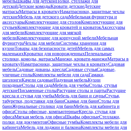
мебель
Шкафы для детской
Полки, стеллажи для
детской
Детские комоды
Кровати детские
Детские
матрасы
Матрасы в кроватку
Наматрасники, защитные чехлы
детские
Мебель для детского сада
Мебельная фурнитура и
аксессуары
Комплектующие для столов
Комплектующие для
стульев
Комплектующие для кроватей и кроваток
Аксессуары
для мебели
Комплектующие для мягкой
мебели
Комплектующие для корпусной мебели
Мебельная
фурнитура
Чехлы для мебели
Системы хранения для
кухни
Товары для безопасности детей
Мебель для самых
маленьких
Кроватки для новорожденных
Пеленальные
столики, комоды, матрасы
Манежи, кровати-манежи
Матрасы в
кроватку
Наматрасники, защитные чехлы в кроватку
Садовая
мебель
Садовые диваны, кресла
Садовые стулья
Садовые,
уличные столы
Комплекты мебели для сада
Гамаки,
шезлонги
Качели садовые
Надувная мебель
Кухни
походные
Столы для сада
Мебель для учебы
Столы, стулья
детские
Письменные столы
Растущие столы и парты
Растущие
кресла и стулья для учебы
Мебель для бани и сауны
Стулья,
табуретки, подставки для бани
Скамьи для бани
Столы для
бани
Журнальные столики для бани
Мебель для кабинета и
офиса
Столы офисные, компьютерные
Кресла, стулья для
офиса
Мягкая мебель для офиса
Шкафы офисные
Стеллажи,
полки для документов
Офисные тумбы
Комплекты мебели для
кабинета
Мебель для лоджии и балкона
Комплекты мебели для