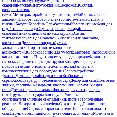
пылесосы, воздуходувки
Аэраторы,
скарификаторы
Снегоуборщики
Дровоколы
Сеялки,
разбрасыватели
семян
Минитракторы
Миникультиваторы
Мойки высокого
давления
Наборы садового электроинструмента
Отдых и
пикник
Батуты
Бассейны
Спа-бассейны
Комплекты мебели для
сада
Столы для сада
Стулья, кресла для сада
Качели
садовые
Гамаки, шезлонги
Раскладушки
Зонты,
тенты
Аксессуары для садовой мебели
Грили
Мангалы,
коптильни
Детская площадка
Сумки-
холодильники
Портативные колонки и
аудиосистемы
Оборудование для участка
Бытовые насосы
Люки
канализационные
Пруды, аксессуары для прудов
Фильтры,
насосы, стерилизаторы для прудов
Компрессоры для
прудов
Станции биологической очистки
Запчасти и
комплектующие для оборудования
Благоустройство
участка
Дачные дома
Беседки
Бани
Хозблоки и
сараи
Аксессуары для озеленения сада
Декор для сада
Почтовые
ящики, таблички
Козырьки
Скворечники, кормушки для
птиц
Домики для насекомых
Фонтаны, скульптуры для
сада
Пруды, аксессуары для прудов
Уличные
обогреватели
Уличные светильники
Противогололедные
реагенты
Декоративный щебень
Сад и огород
Поливочное
оборудование
Садовые опрыскиватели
Шланги для дома и
сада
Парники
Теплицы
Комплектующие для теплиц
Модульные