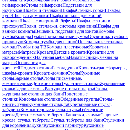
геймерские
Столы геймерские
Подставки для
ноутбуков
Шкафы и стеллажи
Шкафы
Стенки, горки
Шкафы-
купе
Шкафы-гармошки
Шкафы-пеналы для жилой
комнаты
Шкафы с витриной, буфеты
Шкафы, секции в
прихожую
Полки, стеллажи, системы хранения
Шкафы для
ванной комнаты
Вешалки, подставки для зонтов
Комоды,
тумбы
Комоды
Тумбы
Прикроватные тумбы
Обувницы, тумбы в
прихожую
Комоды, тумбы для ванной
Пеленальные столики,
комоды
Тумбы под ТВ
Комоды пластиковые
Кровати и
матрасы
Матрасы
Кровати
Детские кровати
Кроватки для
новорожденных
Надувная мебель
Наматрасники, чехлы на
матрас
Основания для
кроватей
Подматрасники
Раскладушки
Кровати-трансформеры,
шкафы-кровати
Кровати-домики
Столы
Кухонные
столы
Барные столы
Столы письменные,
компьютерные
Детские столы
Туалетные столики
Журнальные
столы
Садовые столы
Растущие столы и парты
Столы,
журнальные столики для бани
Приставные
столики
Консольные столики
Обеденные группы
Столы-
книги
Стулья
Кухонные стулья, табуреты
Барные стулья,
табуреты
Компьютерные кресла, стулья
Геймерские
кресла
Детские стулья, табуреты
Банкетки, скамьи
Садовые
кресла, стулья, табуреты
Стулья, табуреты для бани
Стульчики
для кормления
Кухня
Кухонный гарнитур
Кухонные