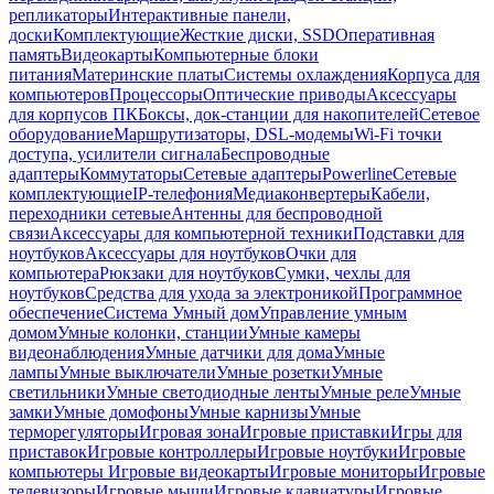
репликаторы
Интерактивные панели,
доски
Комплектующие
Жесткие диски, SSD
Оперативная
память
Видеокарты
Компьютерные блоки
питания
Материнские платы
Системы охлаждения
Корпуса для
компьютеров
Процессоры
Оптические приводы
Аксессуары
для корпусов ПК
Боксы, док-станции для накопителей
Сетевое
оборудование
Маршрутизаторы, DSL-модемы
Wi-Fi точки
доступа, усилители сигнала
Беспроводные
адаптеры
Коммутаторы
Сетевые адаптеры
Powerline
Сетевые
комплектующие
IP-телефония
Медиаконвертеры
Кабели,
переходники сетевые
Антенны для беспроводной
связи
Аксессуары для компьютерной техники
Подставки для
ноутбуков
Аксессуары для ноутбуков
Очки для
компьютера
Рюкзаки для ноутбуков
Сумки, чехлы для
ноутбуков
Средства для ухода за электроникой
Программное
обеспечение
Система Умный дом
Управление умным
домом
Умные колонки, станции
Умные камеры
видеонаблюдения
Умные датчики для дома
Умные
лампы
Умные выключатели
Умные розетки
Умные
светильники
Умные светодиодные ленты
Умные реле
Умные
замки
Умные домофоны
Умные карнизы
Умные
терморегуляторы
Игровая зона
Игровые приставки
Игры для
приставок
Игровые контроллеры
Игровые ноутбуки
Игровые
компьютеры
Игровые видеокарты
Игровые мониторы
Игровые
телевизоры
Игровые мыши
Игровые клавиатуры
Игровые