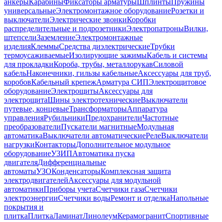
анкеры
Карабины
Фиксаторы арматуры
Шплинты
Пружины
универсальные
Электромонтажное оборудование
Розетки и
выключатели
Электрические звонки
Коробки
распределительные и подрозетники
Электропатроны
Вилки,
штепсели
Заземление
Электромонтажные
изделия
Клеммы
Средства диэлектрические
Трубки
термоусаживаемые
Изолирующие зажимы
Кабель и системы
для прокладки
Короба, трубы, металлорукав
Силовой
кабель
Наконечники, гильзы кабельные
Аксессуары для труб,
коробов
Кабельный крепеж
Арматура СИП
Электрощитовое
оборудование
Электрощиты
Аксессуары для
электрощита
Шины электротехнические
Выключатели
путевые, концевые
Трансформаторы
Аппаратура
управления
Рубильники
Предохранители
Частотные
преобразователи
Пускатели магнитные
Модульная
автоматика
Выключатели автоматические
Реле
Выключатели
нагрузки
Контакторы
Дополнительное модульное
оборудование
УЗИП
Автоматика пуска
двигателя
Дифференциальные
автоматы
УЗО
Конденсаторы
Комплексная защита
электродвигателей
Аксессуары для модульной
автоматики
Приборы учета
Счетчики газа
Счетчики
электроэнергии
Счетчики воды
Ремонт и отделка
Напольные
покрытия и
плитка
Плитка
Ламинат
Линолеум
Керамогранит
Спортивные