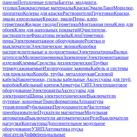
панели
Потолочные плиты
Багеты, молдинги,
уголки
Лакокрасочные материалы
Краски
Эмали
Лаки
Морилки,
пропитки
Колеры для краски
Растворители
Грунтовки
Краски,
эмали аэрозольные
Краски, эмали
Пены, клеи,
герметики
Жидкие гвозди
Герметики
Монтажная пена
Клеи для
обоев
Клеи для напольных покрытий
Очистители,
растворители
Фиксаторы резьбы
Клеи
Герметики,
пены
Электромонтажное оборудование
Розетки и
выключатели
Электрические звонки
Коробки
распределительные и подрозетники
Электропатроны
Вилки,
штепсели
Молниеприемники
Заземление
Электромонтажные
изделия
Клеммы
Средства диэлектрические
Трубки
термоусаживаемые
Изолирующие зажимы
Кабель и системы
для прокладки
Короба, трубы, металлорукав
Силовой
кабель
Наконечники, гильзы кабельные
Аксессуары для труб,
коробов
Кабельный крепеж
Арматура СИП
Электрощитовое
оборудование
Электрощиты
Аксессуары для
электрощита
Шины электротехнические
Выключатели
путевые, концевые
Трансформаторы
Аппаратура
управления
Рубильники
Предохранители
Частотные
преобразователи
Пускатели магнитные
Модульная
автоматика
Выключатели автоматические
Реле
Выключатели
нагрузки
Контакторы
Дополнительное модульное
оборудование
УЗИП
Автоматика пуска
двигателя
Дифференциальные