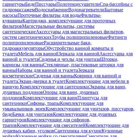
гарнитуры
Биде
Писсуары
Полотенцесушители
Спа-бассейны с
гидромассажем
Водоснабжение
Водонагреватели
Бытовые
насосы
Проточные фильтры для воды
Фильтры-
кувшины
Картриджи, комплектующие для проточных
фильтров
Магистральные фильтры, системы
сантехнические
Аксессуары для магистральных фильтров,
систем сантехнических
Трубы полипропиленовые
Фитинги
полипропиленовые
Расширительные баки,
гидроаккумуляторы
Обустройство ванной комнаты и
туалета
Мебель для ванной
Зеркала для ванной
Аксессуары для
ванной и туалета
Сиденья и чехлы для унитаза
Шторки,
карнизы для ванны
Стеклянные, пластиковые шторки для
ванны
Наборы для ванной и туалета
Зеркала
косметические
Сиденья для ванны
Коврики для ванной и
туалета
Экран-дверки в туалет
Комплектующие для мебели в
ванную
Комплектующие для сантехники
Экраны для ванн,
душевых поддонов
Опоры для ванн, душевых
поддонов
Комплектующие для ванн
Плинтусы для
сантехники
Сифоны, трапы
Комплектующие для
умывальников, моек
Комплектующие для унитазов, писсуаров,
биде
Бачки для унитазов
Комплектующие для душевых
гарнитуров
Комплектующие для сифонов,
трапов
Комплектующие для смесителей
Комплектующие для
душевых кабин, уголков
Сантехника для кухни
Кухонные
мойки
Кухонные мойки со смесителями
Смесители для