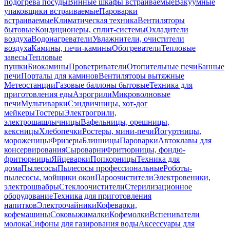
подогрева посуды
Винные шкафы встраиваемые
Вакуумные
упаковщики встраиваемые
Пароварки
встраиваемые
Климатическая техника
Вентиляторы
бытовые
Кондиционеры, сплит-системы
Охладители
воздуха
Водонагреватели
Увлажнители, очистители
воздуха
Камины, печи-камины
Обогреватели
Тепловые
завесы
Тепловые
пушки
Биокамины
Проветриватели
Отопительные печи
Банные
печи
Порталы для каминов
Вентиляторы вытяжные
Метеостанции
Газовые баллоны бытовые
Техника для
приготовления еды
Аэрогрили
Микроволновые
печи
Мультиварки
Сэндвичницы, хот-дог
мейкеры
Тостеры
Электрогрили,
электрошашлычницы
Вафельницы, орешницы,
кексницы
Хлебопечки
Ростеры, мини-печи
Йогуртницы,
мороженицы
Фризеры
Блинницы
Пароварки
Автоклавы для
консервирования
Сыроварни
Фритюрницы, фондю-
фритюрницы
Яйцеварки
Попкорницы
Техника для
дома
Пылесосы
Пылесосы профессиональные
Роботы-
пылесосы, мойщики окон
Пароочистители
Электровеники,
электрошвабры
Стеклоочистители
Стерилизационное
оборудование
Техника для приготовления
напитков
Электрочайники
Кофеварки,
кофемашины
Соковыжималки
Кофемолки
Вспениватели
молока
Сифоны для газирования воды
Аксессуары для