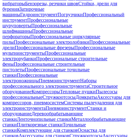
вибраторы
Бензорезы, резчики швов
Стойки, дрели для
бурения
Затирочные
машины
Гидроинструмент
Погрузчики
Профессиональный
инструмент
Профессиональные
шуруповерты
Профессиональные
шлифмашины
Профессиональные
перфораторы
Профессиональные циркулярные
пилы
Профессиональные электролобзики
Профессиональные
дрели
Профессиональные фрезеры
Профессиональные
мультиинструменты
Профессиональные
электрорубанки
Профессиональные строительные
фены
Профессиональные строительные
пистолеты
Профессиональные точильные
станки
Профессиональные
электроножницы
Пневмоинструмент
Наборы
профессионального электроинструмента
Строительное
оборудование
Компрессоры
Тепловые пушки
Пылесосы
профессиональные
Стружкоотсосы
Домкраты
Аксессуары для
компрессоров, пневмосистем
Системы пылеудаления для
электроинструмента
Пневмоинструмент
Станки и
оборудование
Деревообрабатывающие
станки
Ленточнопильные станки
Металлообрабатывающие
станки
Плиткорезные станки
Точильные
станки
Комплектующие для станков
Оснастка для
станков
Аксессуары для станков
Стружкоотсосы
Аксессуары