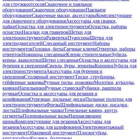
для стружкоотсосов
Сварочное и паяльное
оборудование
Сварочное оборудование
Паяльное
оборудование
Сварочные маски, аксессуары
Комплектующие
для сварочного оборудования
Аксессуары для сварки,
пайки
Оснастка для электроинструмента
Оснастка, наборы
оснастки
Насадки для граверов
Щетки для
электроинструмента
Развертки
Пуансоны
Щетки для
электродвигателей
Слесарный инструмент
Наборы
инструментов
Головки, биты
Гаечные ключи
Отвертки, наборы
отверток
Ножницы слесарные
Клещи строительные
Зубила,
керны, выколотки
Щетки слесарные
Оснастка и аксессуары для
бурения и сверления
Сверла, буры, зенкеры
Коронки
Зубила для
электроинструмента
Аксессуары для бурения и
сверления
Столярный инструмент
Тиски, струбцины,
гейферные зажимы
Ручные пилы, ножовки
Молотки, кувалды,
киянки
Напильники
Ручные стамески
Рубанки, рашпили
ручные
Оснастка и аксессуары для резания и
шлифования
Отрезные, пильные диски
Пильные полотна для
электроинструмента
Фрезы
Шлифовальные диски, насадки,
листы
Шлифовальные чашки
Точильные камни, круги,
сегменты
Полировальные валы
Направляющие
шины
Комплектующие для резания
Аксессуары для
резания
Аксессуары для шлифования
Электромонтажный
инструмент
Обжимной инструмент
Плоскогубцы,
круглогубцы
Кусачки, болторезы,