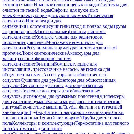
кухонных моек
Измельчители пищевых отходов
Системы для
очистки питьевой воды
Сифоны для кухонных
моек
Комплектующие для кухонных моек
Инженерная
сантехника
Инсталляции для
сантехники
Полотенцесушители
Отвод и подвод воды
Трубы
водопроводные
Магистральные фильтры, системы
сантехнические
Комплектующие для радиаторов,
полотенцесушителей
Монтажные комплекты для
сантехники
Регулирующая арматура
Системы защиты от
протечек
Люки сантехнические
Аксессуары для
магистральных фильтров, систем
сантехнических
Фитинги
Комплектующие для
инсталляций
Опрессовочные насосы
Сантехника для
общественных мест
Аксессуары для общественных
санузлов
Сушилки для рук
Дозаторы для общественных
санузлов
Сенсорные дозаторы для общественных
санузлов
Локтевые дозаторы для общественных
санузлов
Диспенсеры для бумажных полотенец
Диспенсеры
для туалетной бумаги
Канализация
Тросы сантехнические,
вантузы
Прочистные машины
Трубы, фитинги внутренней
канализации
Трубы, фитинги наружной канализации
Люки
канализационные
Теплый пол водяной
Трубы для теплого
пола
Коллекторы и комплектующие
Термостатика для теплого
пола
Автоматика для теплого
пола
Строительство
Строительные смеси и грунтовки
Клеевые