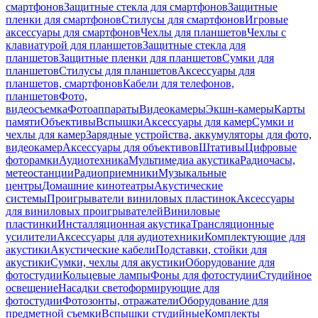
смартфонов
Защитные стекла для смартфонов
Защитные
пленки для смартфонов
Стилусы для смартфонов
Игровые
аксессуары для смартфонов
Чехлы для планшетов
Чехлы с
клавиатурой для планшетов
Защитные стекла для
планшетов
Защитные пленки для планшетов
Сумки для
планшетов
Стилусы для планшетов
Аксессуары для
планшетов, смартфонов
Кабели для телефонов,
планшетов
Фото,
видеосъемка
Фотоаппараты
Видеокамеры
Экшн-камеры
Карты
памяти
Объективы
Вспышки
Аксессуары для камер
Сумки и
чехлы для камер
Зарядные устройства, аккумуляторы для фото,
видеокамер
Аксессуары для объективов
Штативы
Цифровые
фоторамки
Аудиотехника
Мультимедиа акустика
Радиочасы,
метеостанции
Радиоприемники
Музыкальные
центры
Домашние кинотеатры
Акустические
системы
Проигрыватели виниловых пластинок
Аксессуары
для виниловых проигрывателей
Виниловые
пластинки
Инсталляционная акустика
Трансляционные
усилители
Аксессуары для аудиотехники
Комплектующие для
акустики
Акустические кабели
Подставки, стойки для
акустики
Сумки, чехлы для акустики
Оборудование для
фотостудии
Кольцевые лампы
Фоны для фотостудии
Студийное
освещение
Насадки светоформирующие для
фотостудии
Фотозонты, отражатели
Оборудование для
предметной съемки
Вспышки студийные
Комплекты