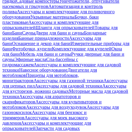
грядки
Садовые компостеры
Уничтожители, отпугиватели
насекомых и грызунов
Автоматизация и контроль
полива
Аксессуары и комплектующие для поливочного
оборудования
Укрывные материалы
Бочки, баки
пластиковые
Аксессуары и комплектующие для
опрыскивателей
Шланги для опрыскивателей
Товары для
бани
Бани
Сауны
Двери для бани и сауны
Бондарные
изделия
Банные принадлежности
Аксессуары для
бани
Оснащение и декор для бани
Измерительные приборы для
бани
Фитобочки, купели
Комплектующие для купелей
Окна
для бани
Мебель для бани и сауны
Ручки дверные для бани и
сауны
Эфирные масла
Спа-бассейны с
гидромассажем
Аксессуары и комплектующие для садовой
техники
Навесное оборудование
Двигатели для
мотоблоков
Прицепы для мотоблоков,
минитракторов
Аксессуары для газонной техники
Аксессуары
для цепных пил
Аксессуары для садовой техники
Аксессуары
для кусторезов, ножниц садовых
Моторные масла для садовой
техники
Аксессуары для аэратоторов и
скарификаторов
Аксессуары для культиваторов и
мотоблоков
Аксессуары для воздуходувок
Аксессуары для
газонокосилок
Аксессуары для бензокос и
триммеров
Аксессуары для моек высокого
давления
Аксессуары и комплектующие для
опрыскивателей
Запчасти для садовых