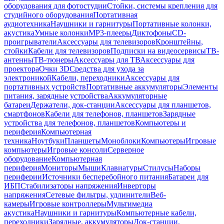
оборудования для фотостудии
Стойки, системы крепления для
студийного оборудования
Портативная
аудиотехника
Наушники и гарнитуры
Портативные колонки,
акустика
Умные колонки
MP3-плееры
Диктофоны
CD-
проигрыватели
Аксессуары для телевизоров
Кронштейны,
стойки
Кабели для телевизоров
Подписки на видеосервисы
ТВ-
антенны
ТВ-тюнеры
Аксессуары для ТВ
Аксессуары для
проектора
Очки 3D
Средства для ухода за
электроникой
Кабели, переходники
Аксессуары для
портативных устройств
Портативные аккумуляторы
Элементы
питания, зарядные устройства
Аккумуляторные
батареи
Держатели, док-станции
Аксессуары для планшетов,
смартфонов
Кабели для телефонов, планшетов
Зарядные
устройства для телефонов, планшетов
Компьютеры и
периферия
Компьютерная
техника
Ноутбуки
Планшеты
Моноблоки
Компьютеры
Игровые
компьютеры
Игровые консоли
Серверное
оборудование
Компьютерная
периферия
Мониторы
Мыши
Клавиатуры
Стилусы
Наборы
периферии
Источники бесперебойного питания
Батареи для
ИБП
Стабилизаторы напряжения
Инверторы
напряжения
Сетевые фильтры, удлинители
Веб-
камеры
Игровые контроллеры
Мультимедиа
акустика
Наушники и гарнитуры
Компьютерные кабели,
переходники
Зарядные, аккумуляторы
Док-станции,