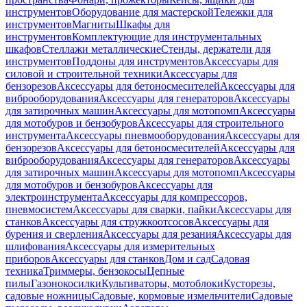
инструментов
Оборудование для мастерской
Тележки для
инструментов
Магниты
Шкафы для
инструментов
Комплектующие для инструментальных
шкафов
Стеллажи металлические
Стенды, держатели для
инструментов
Поддоны для инструментов
Аксессуары для
силовой и строительной техники
Аксессуары для
бензорезов
Аксессуары для бетоносмесителей
Аксессуары для
виброоборудования
Аксессуары для генераторов
Аксессуары
для затирочных машин
Аксессуары для мотопомп
Аксессуары
для мотобуров и бензобуров
Аксессуары для строительного
инструмента
Аксессуары пневмооборудования
Аксессуары для
бензорезов
Аксессуары для бетоносмесителей
Аксессуары для
виброоборудования
Аксессуары для генераторов
Аксессуары
для затирочных машин
Аксессуары для мотопомп
Аксессуары
для мотобуров и бензобуров
Аксессуары для
электроинструмента
Аксессуары для компрессоров,
пневмосистем
Аксессуары для сварки, пайки
Аксессуары для
станков
Аксессуары для стружкоотсосов
Аксессуары для
бурения и сверления
Аксессуары для резания
Аксессуары для
шлифования
Аксессуары для измерительных
приборов
Аксессуары для станков
Дом и сад
Садовая
техника
Триммеры, бензокосы
Цепные
пилы
Газонокосилки
Культиваторы, мотоблоки
Кусторезы,
садовые ножницы
Садовые, кормовые измельчители
Садовые