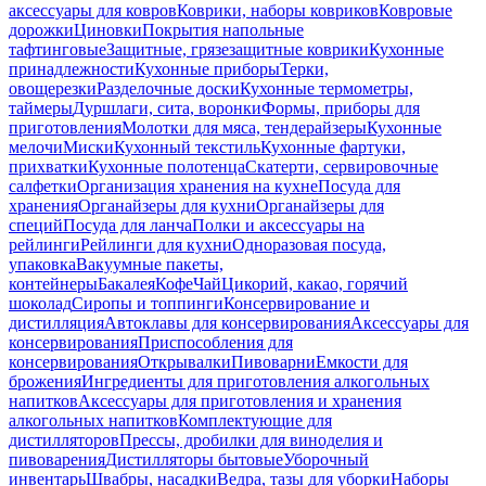
аксессуары для ковров
Коврики, наборы ковриков
Ковровые
дорожки
Циновки
Покрытия напольные
тафтинговые
Защитные, грязезащитные коврики
Кухонные
принадлежности
Кухонные приборы
Терки,
овощерезки
Разделочные доски
Кухонные термометры,
таймеры
Дуршлаги, сита, воронки
Формы, приборы для
приготовления
Молотки для мяса, тендерайзеры
Кухонные
мелочи
Миски
Кухонный текстиль
Кухонные фартуки,
прихватки
Кухонные полотенца
Скатерти, сервировочные
салфетки
Организация хранения на кухне
Посуда для
хранения
Органайзеры для кухни
Органайзеры для
специй
Посуда для ланча
Полки и аксессуары на
рейлинги
Рейлинги для кухни
Одноразовая посуда,
упаковка
Вакуумные пакеты,
контейнеры
Бакалея
Кофе
Чай
Цикорий, какао, горячий
шоколад
Сиропы и топпинги
Консервирование и
дистилляция
Автоклавы для консервирования
Аксессуары для
консервирования
Приспособления для
консервирования
Открывалки
Пивоварни
Емкости для
брожения
Ингредиенты для приготовления алкогольных
напитков
Аксессуары для приготовления и хранения
алкогольных напитков
Комплектующие для
дистилляторов
Прессы, дробилки для виноделия и
пивоварения
Дистилляторы бытовые
Уборочный
инвентарь
Швабры, насадки
Ведра, тазы для уборки
Наборы