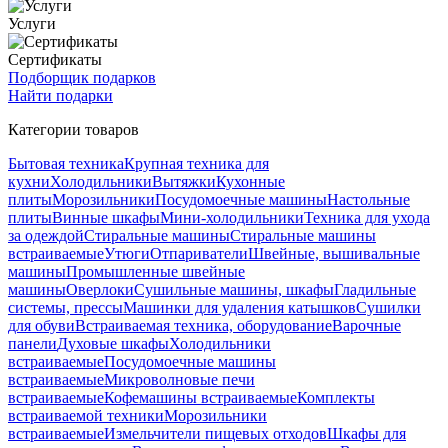
Услуги
Сертификаты
Подборщик подарков
Найти подарки
Категории товаров
Бытовая техника
Крупная техника для
кухни
Холодильники
Вытяжки
Кухонные
плиты
Морозильники
Посудомоечные машины
Настольные
плиты
Винные шкафы
Мини-холодильники
Техника для ухода
за одеждой
Стиральные машины
Стиральные машины
встраиваемые
Утюги
Отпариватели
Швейные, вышивальные
машины
Промышленные швейные
машины
Оверлоки
Сушильные машины, шкафы
Гладильные
системы, прессы
Машинки для удаления катышков
Сушилки
для обуви
Встраиваемая техника, оборудование
Варочные
панели
Духовые шкафы
Холодильники
встраиваемые
Посудомоечные машины
встраиваемые
Микроволновые печи
встраиваемые
Кофемашины встраиваемые
Комплекты
встраиваемой техники
Морозильники
встраиваемые
Измельчители пищевых отходов
Шкафы для