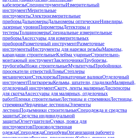
кабелерезы
Специнструменты
Измерительный
инструмент
Мерительные
инструменты
Электроизмерительные
приборы
Дальномеры
Дальномеры оптические
Нивелиры,
лазерные уровни
Пирометры
Детекторы и
тестеры
Толщиномеры
Специальные измерительные
приборы
Аксессуары для измерительных
приборов
Разметочный инструмент
Разметочные
инструменты
Инструменты для нарезки резьбы
Маркеры,
карандаши строительные
Клейма ударные
Строительно-
монтажный инструмент
Заклепочники
Труборезы,
трубогибы
Ножи строительные
Мультитулы
Пробойники,
просекатели отверстий
Ломы
Степлеры
механические
Стеклорезы
Прикаточные валики
Отделочный
инструмент
Плиткорезы
Кельмы, шпатели, гладилки
Малярный,
отделочный инструмент
Скотч, ленты малярные
Диспенсеры
для скотча
Аксессуары для малярных, отделочных
работ
Пленки строительные
Лестницы и стремянки
Лестницы,
стремянки
Чердачные лестницы
Элементы
лестниц
Подъемники строительные
Спецодежда и средства
защиты
Средства индивидуальной
защиты
Огнетушители
Сумки, пояса для
инструментов
Производственная
одежда
Спецодежда
Спецобувь
Организация рабочего
пространства
Фонари, прожекторы
Кейсы, ящики для