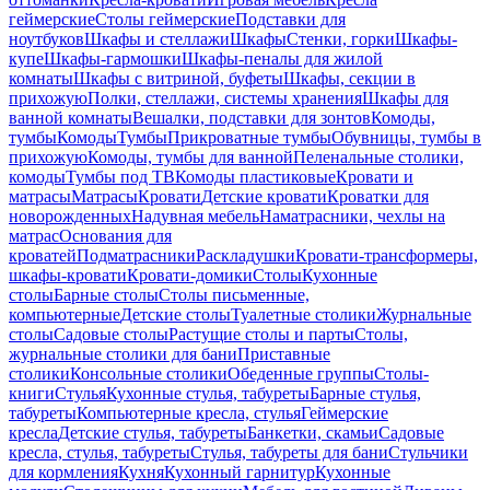
геймерские
Столы геймерские
Подставки для
ноутбуков
Шкафы и стеллажи
Шкафы
Стенки, горки
Шкафы-
купе
Шкафы-гармошки
Шкафы-пеналы для жилой
комнаты
Шкафы с витриной, буфеты
Шкафы, секции в
прихожую
Полки, стеллажи, системы хранения
Шкафы для
ванной комнаты
Вешалки, подставки для зонтов
Комоды,
тумбы
Комоды
Тумбы
Прикроватные тумбы
Обувницы, тумбы в
прихожую
Комоды, тумбы для ванной
Пеленальные столики,
комоды
Тумбы под ТВ
Комоды пластиковые
Кровати и
матрасы
Матрасы
Кровати
Детские кровати
Кроватки для
новорожденных
Надувная мебель
Наматрасники, чехлы на
матрас
Основания для
кроватей
Подматрасники
Раскладушки
Кровати-трансформеры,
шкафы-кровати
Кровати-домики
Столы
Кухонные
столы
Барные столы
Столы письменные,
компьютерные
Детские столы
Туалетные столики
Журнальные
столы
Садовые столы
Растущие столы и парты
Столы,
журнальные столики для бани
Приставные
столики
Консольные столики
Обеденные группы
Столы-
книги
Стулья
Кухонные стулья, табуреты
Барные стулья,
табуреты
Компьютерные кресла, стулья
Геймерские
кресла
Детские стулья, табуреты
Банкетки, скамьи
Садовые
кресла, стулья, табуреты
Стулья, табуреты для бани
Стульчики
для кормления
Кухня
Кухонный гарнитур
Кухонные