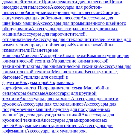
домашней техники
Принадлежности для пылесосов
Щетки,
насадки для пылесосов
Аксессуары для роботов-
пылесосов
Расходные материалы для пылесосов
Станции,
аккумуляторы для роботов-пылесосов
Аксессуары для
швейных машин
Аксессуары для промышленного швейного
оборудования
Аксессуары для стиральных и сушильных
машин
Аксессуары для пароочистителей,
отпаривателей
Аксессуары для стеклоочистителей
Техника для
измельчения продуктов
Блендеры
Кухонные комбайны,
измельчители
Планетарные
миксеры
Миксеры
Мясорубки
Ломтерезки
Комплектующие для
климатической техники
Управление климатической
техникой
Фильтры для климатической техники
Аксессуары для
климатической техники
Мелкая техника
Весы кухонные,
бытовые
Сушилки для овощей и
фруктов
Вакууматоры
Открывалки,
картофелечистки
Проращиватели семян
Маслобойки,
сепараторы бытовые
Аксессуары для крупной
техники
Аксессуары для вытяжек
Аксессуары для плит и
духовок
Аксессуары для холодильников
Аксессуары для
посудомоечных машин
Средства для посудомоечных
машин
Средства для ухода за техникой
Аксессуары для
кухонной техники
Аксессуары для микроволновых
печей
Вакуумные пакеты, контейнеры
Аксессуары для
кофемашин
Аксессуары для мультиварок,