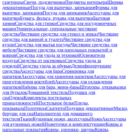
газетницы
Свечи, подсвечники
Предметы интерьера
Ширмы
декоративные
Посуда для выпечки, запекания
Формы для
выпечки, запекания
Посуда для запекания
Аксессуары для
выпечки
Бумага, фольга, рукава для выпечки
Бытовая
химия
Средства для стирки
Средства для посудомоечных
машин
Универсальные, специальные чистящие
средства
Чистящие средства для стекол и зеркал
Чистящие
средства для ванной и туалета
Чистящие средства для
кухни
Средства для мытья посуды
Чистящие средства для
мебели
Чистящие средства для напольных покрытий и
ковров
Средства для ухода за техникой
Освежители
воздуха
Средства от насекомых
Средства ухода за
одеждой
Средства ухода за обувью
Дезинфицирующие
средства
Аксессуары для бара
Сервировка для
напитков
Аксессуары для хранения напитков
Аксессуары для
приготовления коктейлей
Аксессуары для охлаждения
напитков
Наборы для бара, мини-бары
Штопоры, открывалки
для бутылок
Домашний текстиль
Подушки для
сна
Одеяла
Комплекты постельных
принадлежностей
Постельное белье
Пледы,
покрывала
Полотенца
Скатерти
Подушки декоративные
Маски,
беруши для сна
Наполнители для домашнего
текстиля
Ткани
Кухонные ножи, аксессуары
Ножи
Аксессуары
для кухонных ножей
Ножеточки и комплектующие
Ковры и
напольные покрытия
Ковры, циновки, шкуры
Ковры,