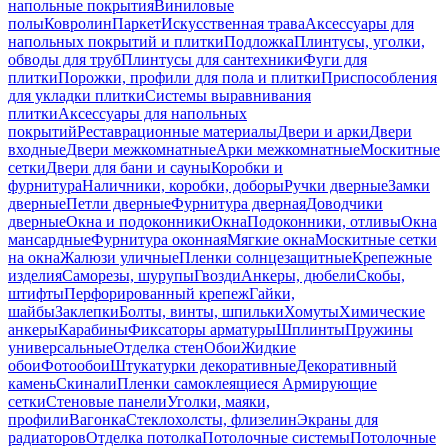
напольные покрытия
Виниловые
полы
Ковролин
Паркет
Искусственная трава
Аксессуары для
напольных покрытий и плитки
Подложка
Плинтусы, уголки,
обводы для труб
Плинтусы для сантехники
Фуги для
плитки
Порожки, профили для пола и плитки
Приспособления
для укладки плитки
Системы выравнивания
плитки
Аксессуары для напольных
покрытий
Реставрационные материалы
Двери и арки
Двери
входные
Двери межкомнатные
Арки межкомнатные
Москитные
сетки
Двери для бани и сауны
Коробки и
фурнитура
Наличники, коробки, доборы
Ручки дверные
Замки
дверные
Петли дверные
Фурнитура дверная
Доводчики
дверные
Окна и подоконники
Окна
Подоконники, отливы
Окна
мансардные
Фурнитура оконная
Мягкие окна
Москитные сетки
на окна
Жалюзи уличные
Пленки солнцезащитные
Крепежные
изделия
Саморезы, шурупы
Гвозди
Анкеры, дюбели
Скобы,
штифты
Перфорированный крепеж
Гайки,
шайбы
Заклепки
Болты, винты, шпильки
Хомуты
Химические
анкеры
Карабины
Фиксаторы арматуры
Шплинты
Пружины
универсальные
Отделка стен
Обои
Жидкие
обои
Фотообои
Штукатурки декоративные
Декоративный
камень
Скинали
Пленки самоклеящиеся
Армирующие
сетки
Стеновые панели
Уголки, маяки,
профили
Вагонка
Стеклохолсты, флизелин
Экраны для
радиаторов
Отделка потолка
Потолочные системы
Потолочные