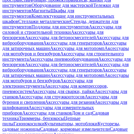
инструментов
Оборудование для мастерской
Тележки для
инструментов
Магниты
Шкафы для
инструментов
Комплектующие для инструментальных
шкафов
Стеллажи металлические
Стенды, держатели для
инструментов
Поддоны для инструментов
Аксессуары для
силовой и строительной техники
Аксессуары для
бензорезов
Аксессуары для бетоносмесителей
Аксессуары для
виброоборудования
Аксессуары для генераторов
Аксессуары
для затирочных машин
Аксессуары для мотопомп
Аксессуары
для мотобуров и бензобуров
Аксессуары для строительного
инструмента
Аксессуары пневмооборудования
Аксессуары для
бензорезов
Аксессуары для бетоносмесителей
Аксессуары для
виброоборудования
Аксессуары для генераторов
Аксессуары
для затирочных машин
Аксессуары для мотопомп
Аксессуары
для мотобуров и бензобуров
Аксессуары для
электроинструмента
Аксессуары для компрессоров,
пневмосистем
Аксессуары для сварки, пайки
Аксессуары для
станков
Аксессуары для стружкоотсосов
Аксессуары для
бурения и сверления
Аксессуары для резания
Аксессуары для
шлифования
Аксессуары для измерительных
приборов
Аксессуары для станков
Дом и сад
Садовая
техника
Триммеры, бензокосы
Цепные
пилы
Газонокосилки
Культиваторы, мотоблоки
Кусторезы,
садовые ножницы
Садовые, кормовые измельчители
Садовые