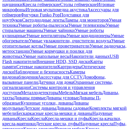
наушники
Кресла геймерские
Столы геймерские
Игровые
микрофоны
Игровая мультимедиа акустика
Аксессуары для
геймеров
Фигурки Funko Pop
Подставки для
ноутбуков
Светодиодные ленты
Лампы для мониторов
Умная
техника
Умные роботы-пылесосы
Умные телевизоры
Умные
стиральные машины
Умные чайники
Умные роботы
кулинарные
Умные вентиляторы
Умные кондиционеры
Умные
обогреватели
Умные увлажнители, очистители воздуха
Умные
отопительные котлы
Умные проветриватели
Умные радиочасы,
метеостанции
Умные кормушки и поилки для
животных
Умные напольные весы
Накопители данных
USB
Flash накопители
Внешние HDD, SSD диски
Карты
памяти
Сетевые накопители
Картридеры
Оптические
диски
Наблюдение и безопасность
Камеры
видеонаблюдения
Аксессуары для CCTV
Домофоны,
вызывные панели
Датчики для дома
Охранные системы,
сигнализации
Системы контроля и управления
доступом
Металлодетекторы
Мебель
Мягкая мебель
Диваны,
тахты
Диваны прямые
Диваны угловые
Диваны П-
образные
Кухонные уголки, диваны
Диваны
модульные
Детские диваны
Диваны садовые
Комплекты мягкой
мебели
Бескаркасные кресла-мешки и диваны
Надувные
диваны
Кресла
Кресла
Кресла-мешки и пуфы
Кресла-качалки,
кресла-маятники
Детские кресла, пуфы
Надувные кресла
Пуфы,
оттоманки
Кресла-кровати
Игровая мебель
Кресла