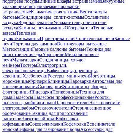
подогрева посуды
Винные шкафы встраиваемые
Вакуумные
упаковщики встраиваемые
Пароварки
встраиваемые
Климатическая техника
Вентиляторы
бытовые
Кондиционеры, сплит-системы
Охладители
воздуха
Водонагреватели
Увлажнители, очистители
воздуха
Камины, печи-камины
Обогреватели
Тепловые
завесы
Тепловые
пушки
Биокамины
Проветриватели
Отопительные печи
Банные
печи
Порталы для каминов
Вентиляторы вытяжные
Метеостанции
Газовые баллоны бытовые
Техника для
приготовления еды
Аэрогрили
Микроволновые
печи
Мультиварки
Сэндвичницы, хот-дог
мейкеры
Тостеры
Электрогрили,
электрошашлычницы
Вафельницы, орешницы,
кексницы
Хлебопечки
Ростеры, мини-печи
Йогуртницы,
мороженицы
Фризеры
Блинницы
Пароварки
Автоклавы для
консервирования
Сыроварни
Фритюрницы, фондю-
фритюрницы
Яйцеварки
Попкорницы
Техника для
дома
Пылесосы
Пылесосы профессиональные
Роботы-
пылесосы, мойщики окон
Пароочистители
Электровеники,
электрошвабры
Стеклоочистители
Стерилизационное
оборудование
Техника для приготовления
напитков
Электрочайники
Кофеварки,
кофемашины
Соковыжималки
Кофемолки
Вспениватели
молока
Сифоны для газирования воды
Аксессуары для