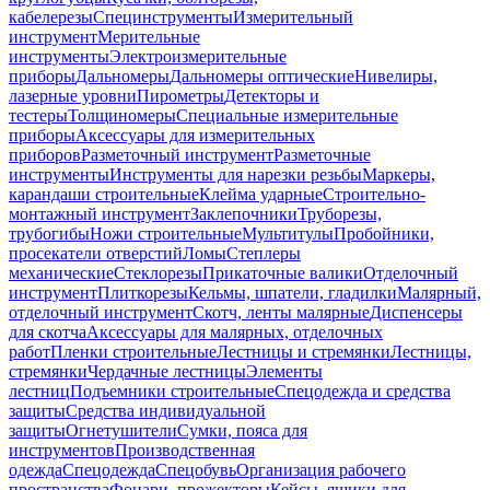
кабелерезы
Специнструменты
Измерительный
инструмент
Мерительные
инструменты
Электроизмерительные
приборы
Дальномеры
Дальномеры оптические
Нивелиры,
лазерные уровни
Пирометры
Детекторы и
тестеры
Толщиномеры
Специальные измерительные
приборы
Аксессуары для измерительных
приборов
Разметочный инструмент
Разметочные
инструменты
Инструменты для нарезки резьбы
Маркеры,
карандаши строительные
Клейма ударные
Строительно-
монтажный инструмент
Заклепочники
Труборезы,
трубогибы
Ножи строительные
Мультитулы
Пробойники,
просекатели отверстий
Ломы
Степлеры
механические
Стеклорезы
Прикаточные валики
Отделочный
инструмент
Плиткорезы
Кельмы, шпатели, гладилки
Малярный,
отделочный инструмент
Скотч, ленты малярные
Диспенсеры
для скотча
Аксессуары для малярных, отделочных
работ
Пленки строительные
Лестницы и стремянки
Лестницы,
стремянки
Чердачные лестницы
Элементы
лестниц
Подъемники строительные
Спецодежда и средства
защиты
Средства индивидуальной
защиты
Огнетушители
Сумки, пояса для
инструментов
Производственная
одежда
Спецодежда
Спецобувь
Организация рабочего
пространства
Фонари, прожекторы
Кейсы, ящики для