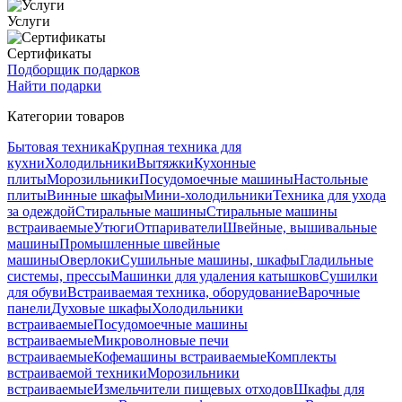
Услуги
Сертификаты
Подборщик подарков
Найти подарки
Категории товаров
Бытовая техника
Крупная техника для
кухни
Холодильники
Вытяжки
Кухонные
плиты
Морозильники
Посудомоечные машины
Настольные
плиты
Винные шкафы
Мини-холодильники
Техника для ухода
за одеждой
Стиральные машины
Стиральные машины
встраиваемые
Утюги
Отпариватели
Швейные, вышивальные
машины
Промышленные швейные
машины
Оверлоки
Сушильные машины, шкафы
Гладильные
системы, прессы
Машинки для удаления катышков
Сушилки
для обуви
Встраиваемая техника, оборудование
Варочные
панели
Духовые шкафы
Холодильники
встраиваемые
Посудомоечные машины
встраиваемые
Микроволновые печи
встраиваемые
Кофемашины встраиваемые
Комплекты
встраиваемой техники
Морозильники
встраиваемые
Измельчители пищевых отходов
Шкафы для