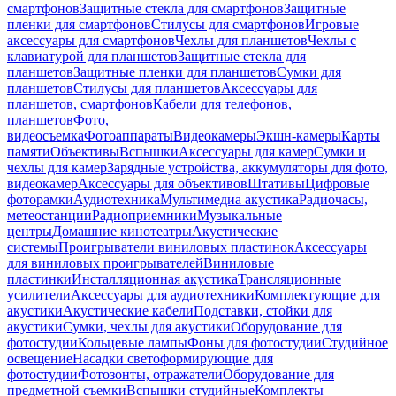
смартфонов
Защитные стекла для смартфонов
Защитные
пленки для смартфонов
Стилусы для смартфонов
Игровые
аксессуары для смартфонов
Чехлы для планшетов
Чехлы с
клавиатурой для планшетов
Защитные стекла для
планшетов
Защитные пленки для планшетов
Сумки для
планшетов
Стилусы для планшетов
Аксессуары для
планшетов, смартфонов
Кабели для телефонов,
планшетов
Фото,
видеосъемка
Фотоаппараты
Видеокамеры
Экшн-камеры
Карты
памяти
Объективы
Вспышки
Аксессуары для камер
Сумки и
чехлы для камер
Зарядные устройства, аккумуляторы для фото,
видеокамер
Аксессуары для объективов
Штативы
Цифровые
фоторамки
Аудиотехника
Мультимедиа акустика
Радиочасы,
метеостанции
Радиоприемники
Музыкальные
центры
Домашние кинотеатры
Акустические
системы
Проигрыватели виниловых пластинок
Аксессуары
для виниловых проигрывателей
Виниловые
пластинки
Инсталляционная акустика
Трансляционные
усилители
Аксессуары для аудиотехники
Комплектующие для
акустики
Акустические кабели
Подставки, стойки для
акустики
Сумки, чехлы для акустики
Оборудование для
фотостудии
Кольцевые лампы
Фоны для фотостудии
Студийное
освещение
Насадки светоформирующие для
фотостудии
Фотозонты, отражатели
Оборудование для
предметной съемки
Вспышки студийные
Комплекты