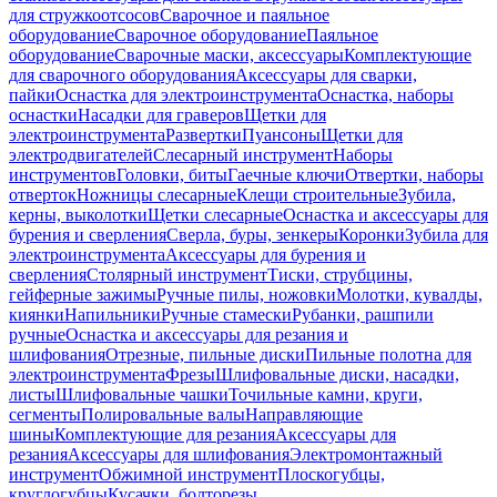
для стружкоотсосов
Сварочное и паяльное
оборудование
Сварочное оборудование
Паяльное
оборудование
Сварочные маски, аксессуары
Комплектующие
для сварочного оборудования
Аксессуары для сварки,
пайки
Оснастка для электроинструмента
Оснастка, наборы
оснастки
Насадки для граверов
Щетки для
электроинструмента
Развертки
Пуансоны
Щетки для
электродвигателей
Слесарный инструмент
Наборы
инструментов
Головки, биты
Гаечные ключи
Отвертки, наборы
отверток
Ножницы слесарные
Клещи строительные
Зубила,
керны, выколотки
Щетки слесарные
Оснастка и аксессуары для
бурения и сверления
Сверла, буры, зенкеры
Коронки
Зубила для
электроинструмента
Аксессуары для бурения и
сверления
Столярный инструмент
Тиски, струбцины,
гейферные зажимы
Ручные пилы, ножовки
Молотки, кувалды,
киянки
Напильники
Ручные стамески
Рубанки, рашпили
ручные
Оснастка и аксессуары для резания и
шлифования
Отрезные, пильные диски
Пильные полотна для
электроинструмента
Фрезы
Шлифовальные диски, насадки,
листы
Шлифовальные чашки
Точильные камни, круги,
сегменты
Полировальные валы
Направляющие
шины
Комплектующие для резания
Аксессуары для
резания
Аксессуары для шлифования
Электромонтажный
инструмент
Обжимной инструмент
Плоскогубцы,
круглогубцы
Кусачки, болторезы,