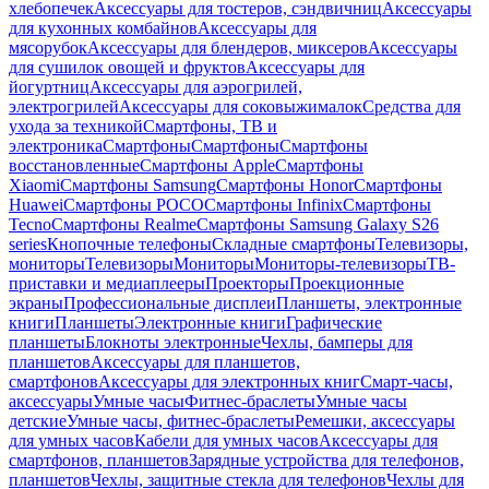
хлебопечек
Аксессуары для тостеров, сэндвичниц
Аксессуары
для кухонных комбайнов
Аксессуары для
мясорубок
Аксессуары для блендеров, миксеров
Аксессуары
для сушилок овощей и фруктов
Аксессуары для
йогуртниц
Аксессуары для аэрогрилей,
электрогрилей
Аксессуары для соковыжималок
Средства для
ухода за техникой
Смартфоны, ТВ и
электроника
Смартфоны
Смартфоны
Смартфоны
восстановленные
Смартфоны Apple
Смартфоны
Xiaomi
Смартфоны Samsung
Смартфоны Honor
Смартфоны
Huawei
Смартфоны POCO
Смартфоны Infinix
Смартфоны
Tecno
Смартфоны Realme
Смартфоны Samsung Galaxy S26
series
Кнопочные телефоны
Складные смартфоны
Телевизоры,
мониторы
Телевизоры
Мониторы
Мониторы-телевизоры
ТВ-
приставки и медиаплееры
Проекторы
Проекционные
экраны
Профессиональные дисплеи
Планшеты, электронные
книги
Планшеты
Электронные книги
Графические
планшеты
Блокноты электронные
Чехлы, бамперы для
планшетов
Аксессуары для планшетов,
смартфонов
Аксессуары для электронных книг
Смарт-часы,
аксессуары
Умные часы
Фитнес-браслеты
Умные часы
детские
Умные часы, фитнес-браслеты
Ремешки, аксессуары
для умных часов
Кабели для умных часов
Аксессуары для
смартфонов, планшетов
Зарядные устройства для телефонов,
планшетов
Чехлы, защитные стекла для телефонов
Чехлы для