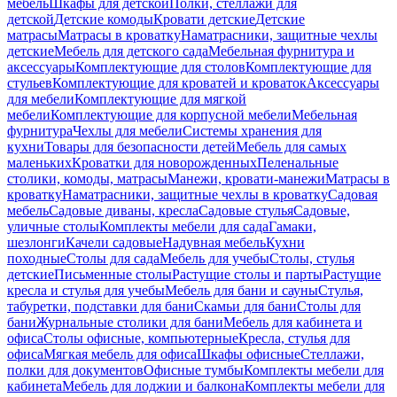
мебель
Шкафы для детской
Полки, стеллажи для
детской
Детские комоды
Кровати детские
Детские
матрасы
Матрасы в кроватку
Наматрасники, защитные чехлы
детские
Мебель для детского сада
Мебельная фурнитура и
аксессуары
Комплектующие для столов
Комплектующие для
стульев
Комплектующие для кроватей и кроваток
Аксессуары
для мебели
Комплектующие для мягкой
мебели
Комплектующие для корпусной мебели
Мебельная
фурнитура
Чехлы для мебели
Системы хранения для
кухни
Товары для безопасности детей
Мебель для самых
маленьких
Кроватки для новорожденных
Пеленальные
столики, комоды, матрасы
Манежи, кровати-манежи
Матрасы в
кроватку
Наматрасники, защитные чехлы в кроватку
Садовая
мебель
Садовые диваны, кресла
Садовые стулья
Садовые,
уличные столы
Комплекты мебели для сада
Гамаки,
шезлонги
Качели садовые
Надувная мебель
Кухни
походные
Столы для сада
Мебель для учебы
Столы, стулья
детские
Письменные столы
Растущие столы и парты
Растущие
кресла и стулья для учебы
Мебель для бани и сауны
Стулья,
табуретки, подставки для бани
Скамьи для бани
Столы для
бани
Журнальные столики для бани
Мебель для кабинета и
офиса
Столы офисные, компьютерные
Кресла, стулья для
офиса
Мягкая мебель для офиса
Шкафы офисные
Стеллажи,
полки для документов
Офисные тумбы
Комплекты мебели для
кабинета
Мебель для лоджии и балкона
Комплекты мебели для