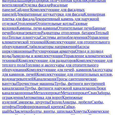
материалы
Шифер
Профнастил
Рулонная кровля
Кровельная
вентиляция
Отделка фасада
Фасадные
панели
Сайдинг
Комплектующие для фасадных
панелей
Декоративные штукатурки для фасада
Клинкерная
плитка для фасада
Декоративный камень для наружной
отделки
Отопление
Отопительные котлы
Газовые
колонки
Камины, печи-камины
Отопительные печи
Банные
печи
Водонагреватели
Радиаторы отопления, батареи
Теплый
пол
Теплые плинтусы
Системы антиобледенения
Управление
климатической техникой
Комплектующие для отопительного
оборудования
Стабилизаторы напряжения
Насосы
циркуляционные
Регулирующая арматура
Отвод и подвод
воды
Дымоходы и комплектующие
Управление климатической
техникой
Комплектующие для радиаторов
Комплектующие для
теплого пола
Топливо и аксессуары для отопительного
оборудования
Комплектующие для печей, каминов
Аксессуары
для каминов, печей
Комплектующие для отопительных котлов,
водонагревателей
Канализация
Тросы сантехнические,
вантузы
Прочистные машины
Трубы, фитинги внутренней
канализации
Трубы, фитинги наружной канализации
Люки
канализационные
Металлопрокат
Металлопрокат
Сваи
Заборы,
ограждения
Автоматика для ворот
Крепежные
изделия
Саморезы, шурупы
Гвозди
Анкеры, дюбели
Скобы,
штифты
Перфорированный крепеж
Гайки,
шайбы
Заклепки
Болты, винты, шпильки
Хомуты
Химические