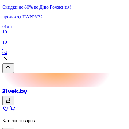
Скидки до 80% ко Дню Рождения!
промокод HAPPY22
01
дн
10
:
10
:
04
Каталог товаров