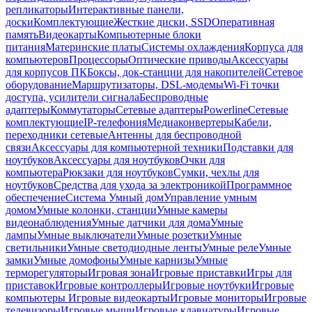
репликаторы
Интерактивные панели,
доски
Комплектующие
Жесткие диски, SSD
Оперативная
память
Видеокарты
Компьютерные блоки
питания
Материнские платы
Системы охлаждения
Корпуса для
компьютеров
Процессоры
Оптические приводы
Аксессуары
для корпусов ПК
Боксы, док-станции для накопителей
Сетевое
оборудование
Маршрутизаторы, DSL-модемы
Wi-Fi точки
доступа, усилители сигнала
Беспроводные
адаптеры
Коммутаторы
Сетевые адаптеры
Powerline
Сетевые
комплектующие
IP-телефония
Медиаконвертеры
Кабели,
переходники сетевые
Антенны для беспроводной
связи
Аксессуары для компьютерной техники
Подставки для
ноутбуков
Аксессуары для ноутбуков
Очки для
компьютера
Рюкзаки для ноутбуков
Сумки, чехлы для
ноутбуков
Средства для ухода за электроникой
Программное
обеспечение
Система Умный дом
Управление умным
домом
Умные колонки, станции
Умные камеры
видеонаблюдения
Умные датчики для дома
Умные
лампы
Умные выключатели
Умные розетки
Умные
светильники
Умные светодиодные ленты
Умные реле
Умные
замки
Умные домофоны
Умные карнизы
Умные
терморегуляторы
Игровая зона
Игровые приставки
Игры для
приставок
Игровые контроллеры
Игровые ноутбуки
Игровые
компьютеры
Игровые видеокарты
Игровые мониторы
Игровые
телевизоры
Игровые мыши
Игровые клавиатуры
Игровые