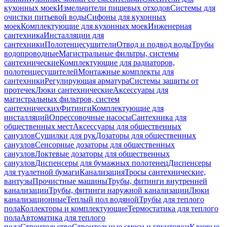
кухонных моек
Измельчители пищевых отходов
Системы для
очистки питьевой воды
Сифоны для кухонных
моек
Комплектующие для кухонных моек
Инженерная
сантехника
Инсталляции для
сантехники
Полотенцесушители
Отвод и подвод воды
Трубы
водопроводные
Магистральные фильтры, системы
сантехнические
Комплектующие для радиаторов,
полотенцесушителей
Монтажные комплекты для
сантехники
Регулирующая арматура
Системы защиты от
протечек
Люки сантехнические
Аксессуары для
магистральных фильтров, систем
сантехнических
Фитинги
Комплектующие для
инсталляций
Опрессовочные насосы
Сантехника для
общественных мест
Аксессуары для общественных
санузлов
Сушилки для рук
Дозаторы для общественных
санузлов
Сенсорные дозаторы для общественных
санузлов
Локтевые дозаторы для общественных
санузлов
Диспенсеры для бумажных полотенец
Диспенсеры
для туалетной бумаги
Канализация
Тросы сантехнические,
вантузы
Прочистные машины
Трубы, фитинги внутренней
канализации
Трубы, фитинги наружной канализации
Люки
канализационные
Теплый пол водяной
Трубы для теплого
пола
Коллекторы и комплектующие
Термостатика для теплого
пола
Автоматика для теплого
пола
Строительство
Строительные смеси и грунтовки
Клеевые