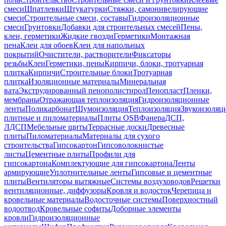
смеси
Шпатлевки
Штукатурки
Стяжки, самонивелирующие
смеси
Строительные смеси, составы
Гидроизоляционные
смеси
Грунтовки
Добавки для строительных смесей
Пены,
клеи, герметики
Жидкие гвозди
Герметики
Монтажная
пена
Клеи для обоев
Клеи для напольных
покрытий
Очистители, растворители
Фиксаторы
резьбы
Клеи
Герметики, пены
Кирпичи, блоки, тротуарная
плитка
Кирпичи
Строительные блоки
Тротуарная
плитка
Изоляционные материалы
Минеральная
вата
Экструдированный пенополистирол
Пенопласт
Пленки,
мембраны
Отражающая теплоизоляция
Гидроизоляционные
ленты
Поликарбонат
Шумоизоляция
Теплоизоляция
Звукоизоляц
плитные и пиломатериалы
Плиты OSB
Фанера
ДСП,
ЛДСП
Мебельные щиты
Террасные доски
Древесные
плиты
Пиломатериалы
Материалы для сухого
строительства
Гипсокартон
Гипсоволокнистые
листы
Цементные плиты
Профили для
гипсокартона
Комплектующие для гипсокартона
Ленты
армирующие
Уплотнительные ленты
Гипсовые и цементные
плиты
Вентиляторы вытяжные
Системы воздуховодов
Решетки
вентиляционные, диффузоры
Кровля и водосток
Черепица и
кровельные материалы
Водосточные системы
Поверхностный
водоотвод
Кровельные софиты
Доборные элементы
кровли
Гидроизоляционные