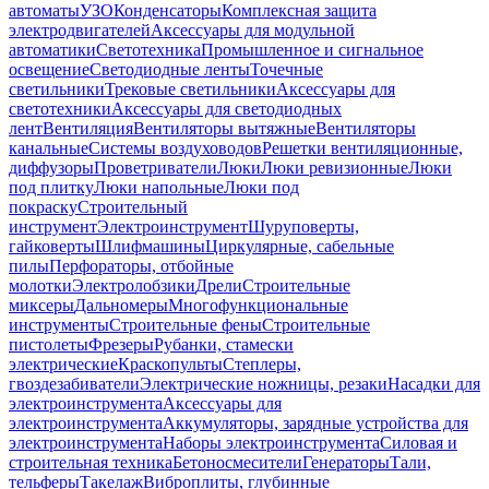
автоматы
УЗО
Конденсаторы
Комплексная защита
электродвигателей
Аксессуары для модульной
автоматики
Светотехника
Промышленное и сигнальное
освещение
Светодиодные ленты
Точечные
светильники
Трековые светильники
Аксессуары для
светотехники
Аксессуары для светодиодных
лент
Вентиляция
Вентиляторы вытяжные
Вентиляторы
канальные
Системы воздуховодов
Решетки вентиляционные,
диффузоры
Проветриватели
Люки
Люки ревизионные
Люки
под плитку
Люки напольные
Люки под
покраску
Строительный
инструмент
Электроинструмент
Шуруповерты,
гайковерты
Шлифмашины
Циркулярные, сабельные
пилы
Перфораторы, отбойные
молотки
Электролобзики
Дрели
Строительные
миксеры
Дальномеры
Многофункциональные
инструменты
Строительные фены
Строительные
пистолеты
Фрезеры
Рубанки, стамески
электрические
Краскопульты
Степлеры,
гвоздезабиватели
Электрические ножницы, резаки
Насадки для
электроинструмента
Аксессуары для
электроинструмента
Аккумуляторы, зарядные устройства для
электроинструмента
Наборы электроинструмента
Силовая и
строительная техника
Бетоносмесители
Генераторы
Тали,
тельферы
Такелаж
Виброплиты, глубинные