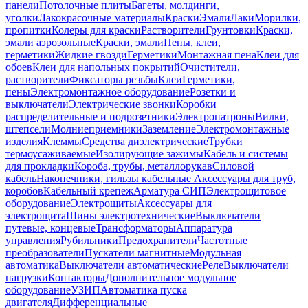
панели
Потолочные плиты
Багеты, молдинги,
уголки
Лакокрасочные материалы
Краски
Эмали
Лаки
Морилки,
пропитки
Колеры для краски
Растворители
Грунтовки
Краски,
эмали аэрозольные
Краски, эмали
Пены, клеи,
герметики
Жидкие гвозди
Герметики
Монтажная пена
Клеи для
обоев
Клеи для напольных покрытий
Очистители,
растворители
Фиксаторы резьбы
Клеи
Герметики,
пены
Электромонтажное оборудование
Розетки и
выключатели
Электрические звонки
Коробки
распределительные и подрозетники
Электропатроны
Вилки,
штепсели
Молниеприемники
Заземление
Электромонтажные
изделия
Клеммы
Средства диэлектрические
Трубки
термоусаживаемые
Изолирующие зажимы
Кабель и системы
для прокладки
Короба, трубы, металлорукав
Силовой
кабель
Наконечники, гильзы кабельные
Аксессуары для труб,
коробов
Кабельный крепеж
Арматура СИП
Электрощитовое
оборудование
Электрощиты
Аксессуары для
электрощита
Шины электротехнические
Выключатели
путевые, концевые
Трансформаторы
Аппаратура
управления
Рубильники
Предохранители
Частотные
преобразователи
Пускатели магнитные
Модульная
автоматика
Выключатели автоматические
Реле
Выключатели
нагрузки
Контакторы
Дополнительное модульное
оборудование
УЗИП
Автоматика пуска
двигателя
Дифференциальные