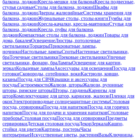
балкона, лоджии
Кресла-мешки для балкона
Кресла подвесные,
стулья садовые
Столы для балкона, лоджии
Шкафы для
балкона, лоджии
Дверцы жалюзийные
Системы хранения для
балкона, лоджии
Журнальные столы, столы-книги
Тумбы для
балкона, лоджии
Кресла-качалки, кресла-маятники
Стулья для
балкона, лоджии
Кресла, пуфы для балкона,
лоджии
Компактные столы для балкона, лоджии
Товары для
дома, бакалея
Освещение
Люстры, потолочные
светильники
Торшеры
Прикроватные лампы,
ночники
Настольные лампы
Споты
Настенные светильники,
бра
Точечные светильники
Трековые светильники
Уличные
светильники, фонари, бра
Лампы
Освещение для картин,
зеркал
Кольцевые лампы
Аксессуары для освещения
Посуда для
готовки
Сковороды, сотейники, воки
Кастрюли, ковши,
казаны
Посуда для СВЧ
Крышки и аксессуары для
посуды
Гастроемкости
Жалюзи, шторы
Жалюзи, рулонные
шторы, римские шторы
Шторы, гардины
Карнизы для
штор
Комплектующие для штор, карнизов, жалюзи
Пленки для
окон
Электроприводные солнцезащитные системы
Столовая
посуда, сервировка
Посуда для напитков
Посуда для горячих
напитков
Посуда для подачи и хранения напитков
Столовые
приборы
Столовая посуда
Посуда для сервировки
Предметы
сервировки
Детская столовая посуда
Декор
Зеркала
Кашпо,
стойки для цветов
Картины, постеры
Часы
интерьерные
Искусственные цветы, растения
Вазы
Ключницы,