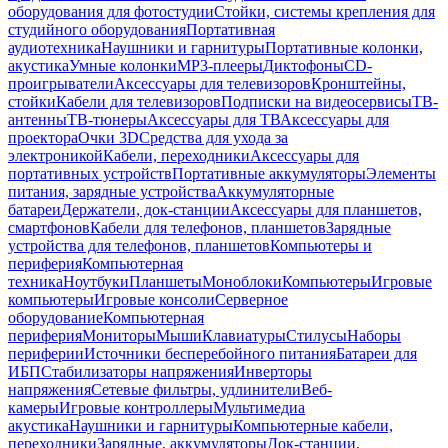
оборудования для фотостудии
Стойки, системы крепления для
студийного оборудования
Портативная
аудиотехника
Наушники и гарнитуры
Портативные колонки,
акустика
Умные колонки
MP3-плееры
Диктофоны
CD-
проигрыватели
Аксессуары для телевизоров
Кронштейны,
стойки
Кабели для телевизоров
Подписки на видеосервисы
ТВ-
антенны
ТВ-тюнеры
Аксессуары для ТВ
Аксессуары для
проектора
Очки 3D
Средства для ухода за
электроникой
Кабели, переходники
Аксессуары для
портативных устройств
Портативные аккумуляторы
Элементы
питания, зарядные устройства
Аккумуляторные
батареи
Держатели, док-станции
Аксессуары для планшетов,
смартфонов
Кабели для телефонов, планшетов
Зарядные
устройства для телефонов, планшетов
Компьютеры и
периферия
Компьютерная
техника
Ноутбуки
Планшеты
Моноблоки
Компьютеры
Игровые
компьютеры
Игровые консоли
Серверное
оборудование
Компьютерная
периферия
Мониторы
Мыши
Клавиатуры
Стилусы
Наборы
периферии
Источники бесперебойного питания
Батареи для
ИБП
Стабилизаторы напряжения
Инверторы
напряжения
Сетевые фильтры, удлинители
Веб-
камеры
Игровые контроллеры
Мультимедиа
акустика
Наушники и гарнитуры
Компьютерные кабели,
переходники
Зарядные, аккумуляторы
Док-станции,