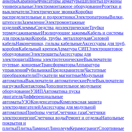
анкеры
Карабины
Фиксаторы арматуры
Шплинты
Пружины
универсальные
Электромонтажное оборудование
Розетки и
выключатели
Электрические звонки
Коробки
распределительные и подрозетники
Электропатроны
Вилки,
штепсели
Заземление
Электромонтажные
изделия
Клеммы
Средства диэлектрические
Трубки
термоусаживаемые
Изолирующие зажимы
Кабель и системы
для прокладки
Короба, трубы, металлорукав
Силовой
кабель
Наконечники, гильзы кабельные
Аксессуары для труб,
коробов
Кабельный крепеж
Арматура СИП
Электрощитовое
оборудование
Электрощиты
Аксессуары для
электрощита
Шины электротехнические
Выключатели
путевые, концевые
Трансформаторы
Аппаратура
управления
Рубильники
Предохранители
Частотные
преобразователи
Пускатели магнитные
Модульная
автоматика
Выключатели автоматические
Реле
Выключатели
нагрузки
Контакторы
Дополнительное модульное
оборудование
УЗИП
Автоматика пуска
двигателя
Дифференциальные
автоматы
УЗО
Конденсаторы
Комплексная защита
электродвигателей
Аксессуары для модульной
автоматики
Приборы учета
Счетчики газа
Счетчики
электроэнергии
Счетчики воды
Ремонт и отделка
Напольные
покрытия и
плитка
Плитка
Ламинат
Линолеум
Керамогранит
Спортивные