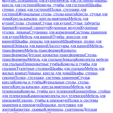
модули
Столешницы для кухни
Мебель для гостиной
Диваны,
кресла для гостиной
Комоды, тумбы для гостиной
Шкафы,
стенки, горки для гостиной
Полки, стеллажи для
гостиной
Журнальные столы, столы-книги
Кресла, стулья для
дома
Кресла-качалки, кресла-маятники
Мебель для
кухни
Столы, столики
Стулья для кухни
Стулья, табуреты
барные
Кухонный гарнитур
Кухонные модули
Кухонные
уголки, диваны
Стульчики для кормления
Системы хранения
для кухни
Мебель для ванной
Тумбы, консоли для
ванной
Шкафы, пеналы для ванной
Шкафчики, полки для
ванной
Зеркала для ванной
Аксессуары для ванной
Мебель-
трансформер
Мебель-трансформер
Кровати-
трансформеры
Детские кроватки-трансформеры
Столы-
трансформеры
Мебель для спальни
Зеркала
Комплекты мебели
для спальни
Прикроватные тумбы
Комоды и тумбы для
спальни
Туалетные столики
Шкафы для спальни
Мебель для
жилых комнат
Диваны, кресла для дома
Шкафы, стенки,
секции
Полки, стеллажи, системы хранения
Стулья,
кресла
Комоды и тумбы
Журнальные столы, столы-
книги
Кресла-качалки, кресла-маятники
Мебель для
телевизора
Комоды, тумбы под телевизор
Кронштейны, стойки
для телевизора
Каминокомплекты под телевизор
Мебель для
прихожей
Секции, тумбы в прихожую
Полки и системы
хранения в прихожую
Вешалки, подставки для
зонтов
Банкетки, скамьи
Ключницы, газетницы
Детская