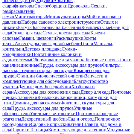
пылесосы, воздуходувки
Аэраторы,
скарификаторы
Снегоуборщики
Дровоколы
Сеялки,
разбрасыватели
семян
Минитракторы
Миникультиваторы
Мойки высокого
давления
Наборы садового электроинструмента
Отдых и
пикник
Батуты
Бассейны
Спа-бассейны
Комплекты мебели для
сада
Столы для сада
Стулья, кресла для сада
Качели
садовые
Гамаки, шезлонги
Раскладушки
Зонты,
тенты
Аксессуары для садовой мебели
Грили
Мангалы,
коптильни
Детская площадка
Сумки-
холодильники
Портативные колонки и
аудиосистемы
Оборудование для участка
Бытовые насосы
Люки
канализационные
Пруды, аксессуары для прудов
Фильтры,
насосы, стерилизаторы для прудов
Компрессоры для
прудов
Станции биологической очистки
Запчасти и
комплектующие для оборудования
Благоустройство
участка
Дачные дома
Беседки
Бани
Хозблоки и
сараи
Аксессуары для озеленения сада
Декор для сада
Почтовые
ящики, таблички
Козырьки
Скворечники, кормушки для
птиц
Домики для насекомых
Фонтаны, скульптуры для
сада
Пруды, аксессуары для прудов
Уличные
обогреватели
Уличные светильники
Противогололедные
реагенты
Декоративный щебень
Сад и огород
Поливочное
оборудование
Садовые опрыскиватели
Шланги для дома и
сада
Парники
Теплицы
Комплектующие для теплиц
Модульные