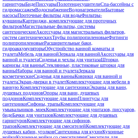
гарнитуры
Биде
Писсуары
Полотенцесушители
Спа-бассейны с
гидромассажем
Водоснабжение
Водонагреватели
Бытовые
насосы
Проточные фильтры для воды
Фильтры-
кувшины
Картриджи, комплектующие для проточных
фильтров
Магистральные фильтры, системы
сантехнические
Аксессуары для магистральных фильтров,
систем сантехнических
Трубы полипропиленовые
Фитинги
полипропиленовые
Расширительные баки,
гидроаккумуляторы
Обустройство ванной комнаты и
туалета
Мебель для ванной
Зеркала для ванной
Аксессуары для
ванной и туалета
Сиденья и чехлы для унитаза
Шторки,
карнизы для ванны
Стеклянные, пластиковые шторки для
ванны
Наборы для ванной и туалета
Зеркала
косметические
Сиденья для ванны
Коврики для ванной и
туалета
Экран-дверки в туалет
Комплектующие для мебели в
ванную
Комплектующие для сантехники
Экраны для ванн,
душевых поддонов
Опоры для ванн, душевых
поддонов
Комплектующие для ванн
Плинтусы для
сантехники
Сифоны, трапы
Комплектующие для
умывальников, моек
Комплектующие для унитазов, писсуаров,
биде
Бачки для унитазов
Комплектующие для душевых
гарнитуров
Комплектующие для сифонов,
трапов
Комплектующие для смесителей
Комплектующие для
душевых кабин, уголков
Сантехника для кухни
Кухонные
мойки
Кухонные мойки со смесителями
Смесители для