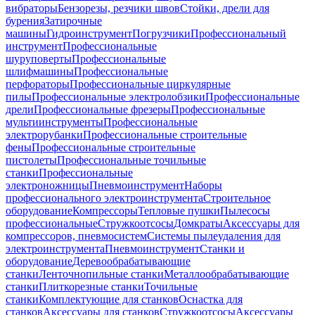
вибраторы
Бензорезы, резчики швов
Стойки, дрели для
бурения
Затирочные
машины
Гидроинструмент
Погрузчики
Профессиональный
инструмент
Профессиональные
шуруповерты
Профессиональные
шлифмашины
Профессиональные
перфораторы
Профессиональные циркулярные
пилы
Профессиональные электролобзики
Профессиональные
дрели
Профессиональные фрезеры
Профессиональные
мультиинструменты
Профессиональные
электрорубанки
Профессиональные строительные
фены
Профессиональные строительные
пистолеты
Профессиональные точильные
станки
Профессиональные
электроножницы
Пневмоинструмент
Наборы
профессионального электроинструмента
Строительное
оборудование
Компрессоры
Тепловые пушки
Пылесосы
профессиональные
Стружкоотсосы
Домкраты
Аксессуары для
компрессоров, пневмосистем
Системы пылеудаления для
электроинструмента
Пневмоинструмент
Станки и
оборудование
Деревообрабатывающие
станки
Ленточнопильные станки
Металлообрабатывающие
станки
Плиткорезные станки
Точильные
станки
Комплектующие для станков
Оснастка для
станков
Аксессуары для станков
Стружкоотсосы
Аксессуары