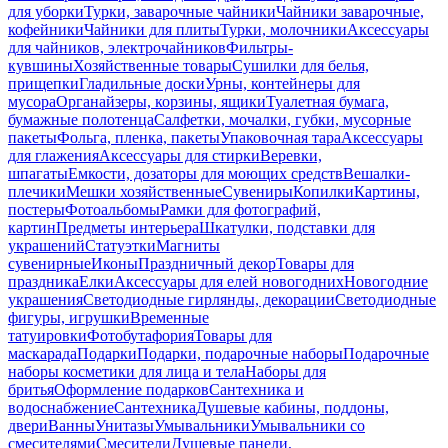
для уборки
Турки, заварочные чайники
Чайники заварочные,
кофейники
Чайники для плиты
Турки, молочники
Аксессуары
для чайников, электрочайников
Фильтры-
кувшины
Хозяйственные товары
Сушилки для белья,
прищепки
Гладильные доски
Урны, контейнеры для
мусора
Органайзеры, корзины, ящики
Туалетная бумага,
бумажные полотенца
Салфетки, мочалки, губки, мусорные
пакеты
Фольга, пленка, пакеты
Упаковочная тара
Аксессуары
для глажения
Аксессуары для стирки
Веревки,
шпагаты
Емкости, дозаторы для моющих средств
Вешалки-
плечики
Мешки хозяйственные
Сувениры
Копилки
Картины,
постеры
Фотоальбомы
Рамки для фотографий,
картин
Предметы интерьера
Шкатулки, подставки для
украшений
Статуэтки
Магниты
сувенирные
Иконы
Праздничный декор
Товары для
праздника
Елки
Аксессуары для елей новогодних
Новогодние
украшения
Светодиодные гирлянды, декорации
Светодиодные
фигуры, игрушки
Временные
татуировки
Фотобутафория
Товары для
маскарада
Подарки
Подарки, подарочные наборы
Подарочные
наборы косметики для лица и тела
Наборы для
бритья
Оформление подарков
Сантехника и
водоснабжение
Сантехника
Душевые кабины, поддоны,
двери
Ванны
Унитазы
Умывальники
Умывальники со
смесителями
Смесители
Душевые панели,