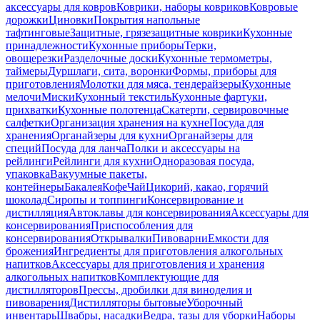
аксессуары для ковров
Коврики, наборы ковриков
Ковровые
дорожки
Циновки
Покрытия напольные
тафтинговые
Защитные, грязезащитные коврики
Кухонные
принадлежности
Кухонные приборы
Терки,
овощерезки
Разделочные доски
Кухонные термометры,
таймеры
Дуршлаги, сита, воронки
Формы, приборы для
приготовления
Молотки для мяса, тендерайзеры
Кухонные
мелочи
Миски
Кухонный текстиль
Кухонные фартуки,
прихватки
Кухонные полотенца
Скатерти, сервировочные
салфетки
Организация хранения на кухне
Посуда для
хранения
Органайзеры для кухни
Органайзеры для
специй
Посуда для ланча
Полки и аксессуары на
рейлинги
Рейлинги для кухни
Одноразовая посуда,
упаковка
Вакуумные пакеты,
контейнеры
Бакалея
Кофе
Чай
Цикорий, какао, горячий
шоколад
Сиропы и топпинги
Консервирование и
дистилляция
Автоклавы для консервирования
Аксессуары для
консервирования
Приспособления для
консервирования
Открывалки
Пивоварни
Емкости для
брожения
Ингредиенты для приготовления алкогольных
напитков
Аксессуары для приготовления и хранения
алкогольных напитков
Комплектующие для
дистилляторов
Прессы, дробилки для виноделия и
пивоварения
Дистилляторы бытовые
Уборочный
инвентарь
Швабры, насадки
Ведра, тазы для уборки
Наборы