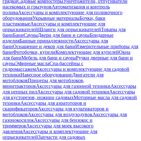
грядки
Садовые компостеры
Уничтожители, отпугиватели
насекомых и грызунов
Автоматизация и контроль
полива
Аксессуары и комплектующие для поливочного
оборудования
Укрывные материалы
Бочки, баки
пластиковые
Аксессуары и комплектующие для
опрыскивателей
Шланги для опрыскивателей
Товары для
бани
Бани
Сауны
Двери для бани и сауны
Бондарные
изделия
Банные принадлежности
Аксессуары для
бани
Оснащение и декор для бани
Измерительные приборы для
бани
Фитобочки, купели
Комплектующие для купелей
Окна
для бани
Мебель для бани и сауны
Ручки дверные для бани и
сауны
Эфирные масла
Спа-бассейны с
гидромассажем
Аксессуары и комплектующие для садовой
техники
Навесное оборудование
Двигатели для
мотоблоков
Прицепы для мотоблоков,
минитракторов
Аксессуары для газонной техники
Аксессуары
для цепных пил
Аксессуары для садовой техники
Аксессуары
для кусторезов, ножниц садовых
Моторные масла для садовой
техники
Аксессуары для аэратоторов и
скарификаторов
Аксессуары для культиваторов и
мотоблоков
Аксессуары для воздуходувок
Аксессуары для
газонокосилок
Аксессуары для бензокос и
триммеров
Аксессуары для моек высокого
давления
Аксессуары и комплектующие для
опрыскивателей
Запчасти для садовых