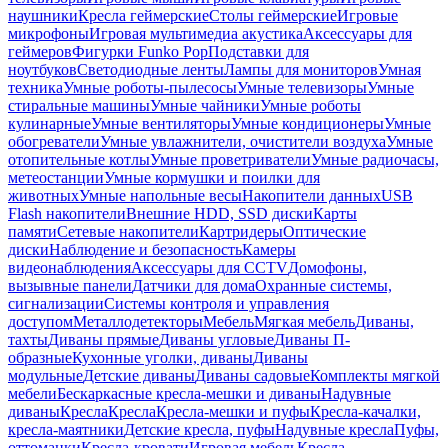
наушники
Кресла геймерские
Столы геймерские
Игровые
микрофоны
Игровая мультимедиа акустика
Аксессуары для
геймеров
Фигурки Funko Pop
Подставки для
ноутбуков
Светодиодные ленты
Лампы для мониторов
Умная
техника
Умные роботы-пылесосы
Умные телевизоры
Умные
стиральные машины
Умные чайники
Умные роботы
кулинарные
Умные вентиляторы
Умные кондиционеры
Умные
обогреватели
Умные увлажнители, очистители воздуха
Умные
отопительные котлы
Умные проветриватели
Умные радиочасы,
метеостанции
Умные кормушки и поилки для
животных
Умные напольные весы
Накопители данных
USB
Flash накопители
Внешние HDD, SSD диски
Карты
памяти
Сетевые накопители
Картридеры
Оптические
диски
Наблюдение и безопасность
Камеры
видеонаблюдения
Аксессуары для CCTV
Домофоны,
вызывные панели
Датчики для дома
Охранные системы,
сигнализации
Системы контроля и управления
доступом
Металлодетекторы
Мебель
Мягкая мебель
Диваны,
тахты
Диваны прямые
Диваны угловые
Диваны П-
образные
Кухонные уголки, диваны
Диваны
модульные
Детские диваны
Диваны садовые
Комплекты мягкой
мебели
Бескаркасные кресла-мешки и диваны
Надувные
диваны
Кресла
Кресла
Кресла-мешки и пуфы
Кресла-качалки,
кресла-маятники
Детские кресла, пуфы
Надувные кресла
Пуфы,
оттоманки
Кресла-кровати
Игровая мебель
Кресла