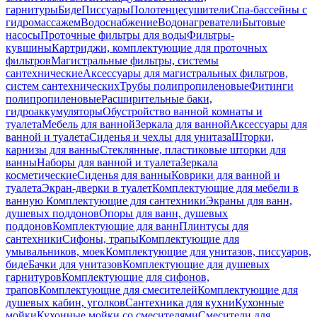
гарнитуры
Биде
Писсуары
Полотенцесушители
Спа-бассейны с
гидромассажем
Водоснабжение
Водонагреватели
Бытовые
насосы
Проточные фильтры для воды
Фильтры-
кувшины
Картриджи, комплектующие для проточных
фильтров
Магистральные фильтры, системы
сантехнические
Аксессуары для магистральных фильтров,
систем сантехнических
Трубы полипропиленовые
Фитинги
полипропиленовые
Расширительные баки,
гидроаккумуляторы
Обустройство ванной комнаты и
туалета
Мебель для ванной
Зеркала для ванной
Аксессуары для
ванной и туалета
Сиденья и чехлы для унитаза
Шторки,
карнизы для ванны
Стеклянные, пластиковые шторки для
ванны
Наборы для ванной и туалета
Зеркала
косметические
Сиденья для ванны
Коврики для ванной и
туалета
Экран-дверки в туалет
Комплектующие для мебели в
ванную
Комплектующие для сантехники
Экраны для ванн,
душевых поддонов
Опоры для ванн, душевых
поддонов
Комплектующие для ванн
Плинтусы для
сантехники
Сифоны, трапы
Комплектующие для
умывальников, моек
Комплектующие для унитазов, писсуаров,
биде
Бачки для унитазов
Комплектующие для душевых
гарнитуров
Комплектующие для сифонов,
трапов
Комплектующие для смесителей
Комплектующие для
душевых кабин, уголков
Сантехника для кухни
Кухонные
мойки
Кухонные мойки со смесителями
Смесители для