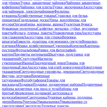
для уборки
Турки, заварочные чайники
Чайники заварочные,
кофейники
Чайники для плиты
Турки, молочники
Аксессуары
для чайников, электрочайников
Фильтры-
кувшины
Хозяйственные товары
Сушилки для белья,
прищепки
Гладильные доски
Урны, контейнеры для
мусора
Органайзеры, корзины, ящики
Туалетная бумага,
бумажные полотенца
Салфетки, мочалки, губки, мусорные
пакеты
Фольга, пленка, пакеты
Упаковочная тара
Аксессуары
для глажения
Аксессуары для стирки
Веревки,
шпагаты
Емкости, дозаторы для моющих средств
Вешалки-
плечики
Мешки хозяйственные
Сувениры
Копилки
Картины,
постеры
Фотоальбомы
Рамки для фотографий,
картин
Предметы интерьера
Шкатулки, подставки для
украшений
Статуэтки
Магниты
сувенирные
Иконы
Праздничный декор
Товары для
праздника
Елки
Аксессуары для елей новогодних
Новогодние
украшения
Светодиодные гирлянды, декорации
Светодиодные
фигуры, игрушки
Временные
татуировки
Фотобутафория
Товары для
маскарада
Подарки
Подарки, подарочные наборы
Подарочные
наборы косметики для лица и тела
Наборы для
бритья
Оформление подарков
Сантехника и
водоснабжение
Сантехника
Душевые кабины, поддоны,
двери
Ванны
Унитазы
Умывальники
Умывальники со
смесителями
Смесители
Душевые панели,