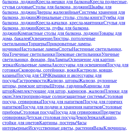
балкона, лоджии
Кресла-мешки для балкона
Кресла подвесные,
стулья садовые
Столы для балкона, лоджии
Шкафы для
балкона, лоджии
Дверцы жалюзийные
Системы хранения для
балкона, лоджии
Журнальные столы, столы-книги
Тумбы для
балкона, лоджии
Кресла-качалки, кресла-маятники
Стулья для
балкона, лоджии
Кресла, пуфы для балкона,
лоджии
Компактные столы для балкона, лоджии
Товары для
дома, бакалея
Освещение
Люстры, потолочные
светильники
Торшеры
Прикроватные лампы,
ночники
Настольные лампы
Споты
Настенные светильники,
бра
Точечные светильники
Трековые светильники
Уличные
светильники, фонари, бра
Лампы
Освещение для картин,
зеркал
Кольцевые лампы
Аксессуары для освещения
Посуда для
готовки
Сковороды, сотейники, воки
Кастрюли, ковши,
казаны
Посуда для СВЧ
Крышки и аксессуары для
посуды
Гастроемкости
Жалюзи, шторы
Жалюзи, рулонные
шторы, римские шторы
Шторы, гардины
Карнизы для
штор
Комплектующие для штор, карнизов, жалюзи
Пленки для
окон
Электроприводные солнцезащитные системы
Столовая
посуда, сервировка
Посуда для напитков
Посуда для горячих
напитков
Посуда для подачи и хранения напитков
Столовые
приборы
Столовая посуда
Посуда для сервировки
Предметы
сервировки
Детская столовая посуда
Декор
Зеркала
Кашпо,
стойки для цветов
Картины, постеры
Часы
интерьерные
Искусственные цветы, растения
Вазы
Ключницы,