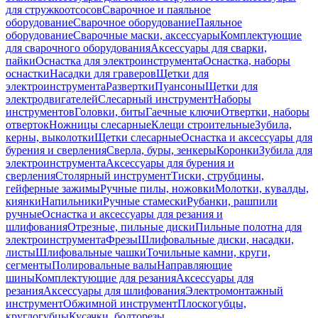
для стружкоотсосов
Сварочное и паяльное
оборудование
Сварочное оборудование
Паяльное
оборудование
Сварочные маски, аксессуары
Комплектующие
для сварочного оборудования
Аксессуары для сварки,
пайки
Оснастка для электроинструмента
Оснастка, наборы
оснастки
Насадки для граверов
Щетки для
электроинструмента
Развертки
Пуансоны
Щетки для
электродвигателей
Слесарный инструмент
Наборы
инструментов
Головки, биты
Гаечные ключи
Отвертки, наборы
отверток
Ножницы слесарные
Клещи строительные
Зубила,
керны, выколотки
Щетки слесарные
Оснастка и аксессуары для
бурения и сверления
Сверла, буры, зенкеры
Коронки
Зубила для
электроинструмента
Аксессуары для бурения и
сверления
Столярный инструмент
Тиски, струбцины,
гейферные зажимы
Ручные пилы, ножовки
Молотки, кувалды,
киянки
Напильники
Ручные стамески
Рубанки, рашпили
ручные
Оснастка и аксессуары для резания и
шлифования
Отрезные, пильные диски
Пильные полотна для
электроинструмента
Фрезы
Шлифовальные диски, насадки,
листы
Шлифовальные чашки
Точильные камни, круги,
сегменты
Полировальные валы
Направляющие
шины
Комплектующие для резания
Аксессуары для
резания
Аксессуары для шлифования
Электромонтажный
инструмент
Обжимной инструмент
Плоскогубцы,
круглогубцы
Кусачки, болторезы,