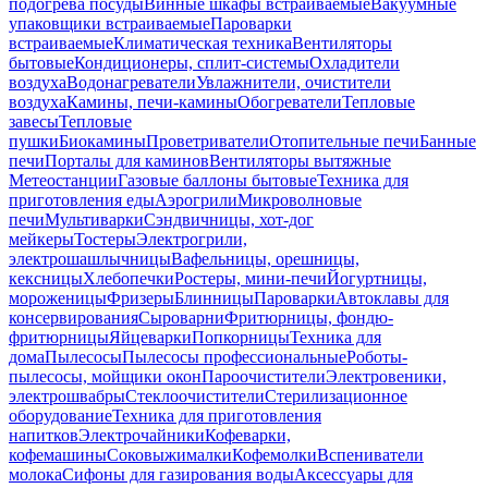
подогрева посуды
Винные шкафы встраиваемые
Вакуумные
упаковщики встраиваемые
Пароварки
встраиваемые
Климатическая техника
Вентиляторы
бытовые
Кондиционеры, сплит-системы
Охладители
воздуха
Водонагреватели
Увлажнители, очистители
воздуха
Камины, печи-камины
Обогреватели
Тепловые
завесы
Тепловые
пушки
Биокамины
Проветриватели
Отопительные печи
Банные
печи
Порталы для каминов
Вентиляторы вытяжные
Метеостанции
Газовые баллоны бытовые
Техника для
приготовления еды
Аэрогрили
Микроволновые
печи
Мультиварки
Сэндвичницы, хот-дог
мейкеры
Тостеры
Электрогрили,
электрошашлычницы
Вафельницы, орешницы,
кексницы
Хлебопечки
Ростеры, мини-печи
Йогуртницы,
мороженицы
Фризеры
Блинницы
Пароварки
Автоклавы для
консервирования
Сыроварни
Фритюрницы, фондю-
фритюрницы
Яйцеварки
Попкорницы
Техника для
дома
Пылесосы
Пылесосы профессиональные
Роботы-
пылесосы, мойщики окон
Пароочистители
Электровеники,
электрошвабры
Стеклоочистители
Стерилизационное
оборудование
Техника для приготовления
напитков
Электрочайники
Кофеварки,
кофемашины
Соковыжималки
Кофемолки
Вспениватели
молока
Сифоны для газирования воды
Аксессуары для