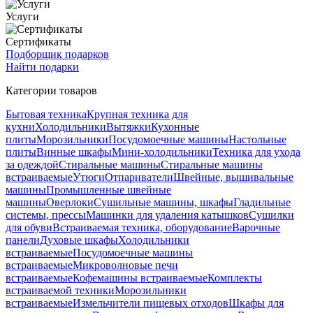
Услуги
Сертификаты
Подборщик подарков
Найти подарки
Категории товаров
Бытовая техника
Крупная техника для
кухни
Холодильники
Вытяжки
Кухонные
плиты
Морозильники
Посудомоечные машины
Настольные
плиты
Винные шкафы
Мини-холодильники
Техника для ухода
за одеждой
Стиральные машины
Стиральные машины
встраиваемые
Утюги
Отпариватели
Швейные, вышивальные
машины
Промышленные швейные
машины
Оверлоки
Сушильные машины, шкафы
Гладильные
системы, прессы
Машинки для удаления катышков
Сушилки
для обуви
Встраиваемая техника, оборудование
Варочные
панели
Духовые шкафы
Холодильники
встраиваемые
Посудомоечные машины
встраиваемые
Микроволновые печи
встраиваемые
Кофемашины встраиваемые
Комплекты
встраиваемой техники
Морозильники
встраиваемые
Измельчители пищевых отходов
Шкафы для