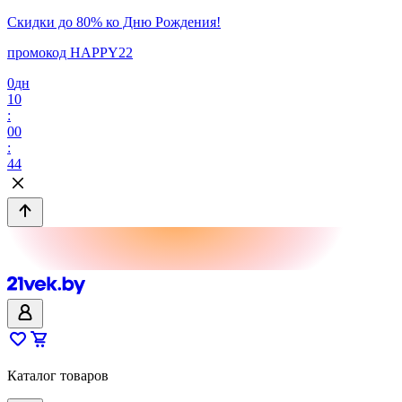
Скидки до 80% ко Дню Рождения!
промокод HAPPY22
0
дн
10
:
00
:
44
Каталог товаров