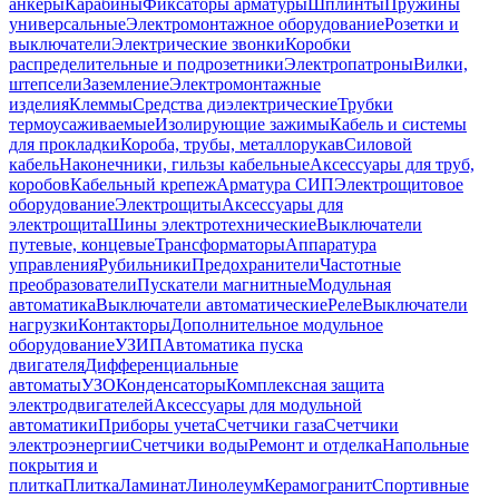
анкеры
Карабины
Фиксаторы арматуры
Шплинты
Пружины
универсальные
Электромонтажное оборудование
Розетки и
выключатели
Электрические звонки
Коробки
распределительные и подрозетники
Электропатроны
Вилки,
штепсели
Заземление
Электромонтажные
изделия
Клеммы
Средства диэлектрические
Трубки
термоусаживаемые
Изолирующие зажимы
Кабель и системы
для прокладки
Короба, трубы, металлорукав
Силовой
кабель
Наконечники, гильзы кабельные
Аксессуары для труб,
коробов
Кабельный крепеж
Арматура СИП
Электрощитовое
оборудование
Электрощиты
Аксессуары для
электрощита
Шины электротехнические
Выключатели
путевые, концевые
Трансформаторы
Аппаратура
управления
Рубильники
Предохранители
Частотные
преобразователи
Пускатели магнитные
Модульная
автоматика
Выключатели автоматические
Реле
Выключатели
нагрузки
Контакторы
Дополнительное модульное
оборудование
УЗИП
Автоматика пуска
двигателя
Дифференциальные
автоматы
УЗО
Конденсаторы
Комплексная защита
электродвигателей
Аксессуары для модульной
автоматики
Приборы учета
Счетчики газа
Счетчики
электроэнергии
Счетчики воды
Ремонт и отделка
Напольные
покрытия и
плитка
Плитка
Ламинат
Линолеум
Керамогранит
Спортивные