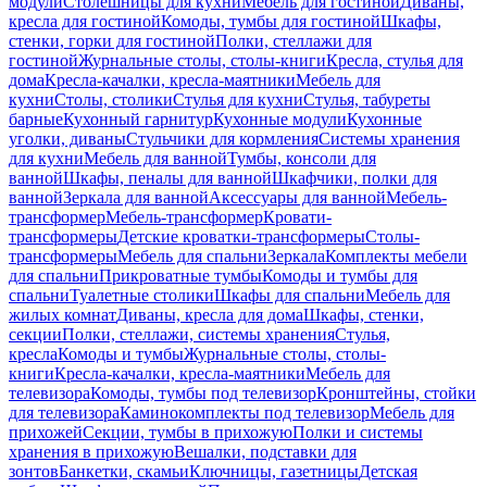
модули
Столешницы для кухни
Мебель для гостиной
Диваны,
кресла для гостиной
Комоды, тумбы для гостиной
Шкафы,
стенки, горки для гостиной
Полки, стеллажи для
гостиной
Журнальные столы, столы-книги
Кресла, стулья для
дома
Кресла-качалки, кресла-маятники
Мебель для
кухни
Столы, столики
Стулья для кухни
Стулья, табуреты
барные
Кухонный гарнитур
Кухонные модули
Кухонные
уголки, диваны
Стульчики для кормления
Системы хранения
для кухни
Мебель для ванной
Тумбы, консоли для
ванной
Шкафы, пеналы для ванной
Шкафчики, полки для
ванной
Зеркала для ванной
Аксессуары для ванной
Мебель-
трансформер
Мебель-трансформер
Кровати-
трансформеры
Детские кроватки-трансформеры
Столы-
трансформеры
Мебель для спальни
Зеркала
Комплекты мебели
для спальни
Прикроватные тумбы
Комоды и тумбы для
спальни
Туалетные столики
Шкафы для спальни
Мебель для
жилых комнат
Диваны, кресла для дома
Шкафы, стенки,
секции
Полки, стеллажи, системы хранения
Стулья,
кресла
Комоды и тумбы
Журнальные столы, столы-
книги
Кресла-качалки, кресла-маятники
Мебель для
телевизора
Комоды, тумбы под телевизор
Кронштейны, стойки
для телевизора
Каминокомплекты под телевизор
Мебель для
прихожей
Секции, тумбы в прихожую
Полки и системы
хранения в прихожую
Вешалки, подставки для
зонтов
Банкетки, скамьи
Ключницы, газетницы
Детская