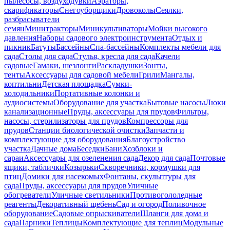
пылесосы, воздуходувки
Аэраторы,
скарификаторы
Снегоуборщики
Дровоколы
Сеялки,
разбрасыватели
семян
Минитракторы
Миникультиваторы
Мойки высокого
давления
Наборы садового электроинструмента
Отдых и
пикник
Батуты
Бассейны
Спа-бассейны
Комплекты мебели для
сада
Столы для сада
Стулья, кресла для сада
Качели
садовые
Гамаки, шезлонги
Раскладушки
Зонты,
тенты
Аксессуары для садовой мебели
Грили
Мангалы,
коптильни
Детская площадка
Сумки-
холодильники
Портативные колонки и
аудиосистемы
Оборудование для участка
Бытовые насосы
Люки
канализационные
Пруды, аксессуары для прудов
Фильтры,
насосы, стерилизаторы для прудов
Компрессоры для
прудов
Станции биологической очистки
Запчасти и
комплектующие для оборудования
Благоустройство
участка
Дачные дома
Беседки
Бани
Хозблоки и
сараи
Аксессуары для озеленения сада
Декор для сада
Почтовые
ящики, таблички
Козырьки
Скворечники, кормушки для
птиц
Домики для насекомых
Фонтаны, скульптуры для
сада
Пруды, аксессуары для прудов
Уличные
обогреватели
Уличные светильники
Противогололедные
реагенты
Декоративный щебень
Сад и огород
Поливочное
оборудование
Садовые опрыскиватели
Шланги для дома и
сада
Парники
Теплицы
Комплектующие для теплиц
Модульные