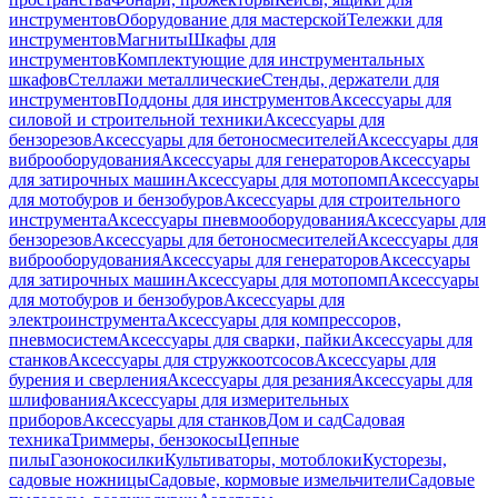
инструментов
Оборудование для мастерской
Тележки для
инструментов
Магниты
Шкафы для
инструментов
Комплектующие для инструментальных
шкафов
Стеллажи металлические
Стенды, держатели для
инструментов
Поддоны для инструментов
Аксессуары для
силовой и строительной техники
Аксессуары для
бензорезов
Аксессуары для бетоносмесителей
Аксессуары для
виброоборудования
Аксессуары для генераторов
Аксессуары
для затирочных машин
Аксессуары для мотопомп
Аксессуары
для мотобуров и бензобуров
Аксессуары для строительного
инструмента
Аксессуары пневмооборудования
Аксессуары для
бензорезов
Аксессуары для бетоносмесителей
Аксессуары для
виброоборудования
Аксессуары для генераторов
Аксессуары
для затирочных машин
Аксессуары для мотопомп
Аксессуары
для мотобуров и бензобуров
Аксессуары для
электроинструмента
Аксессуары для компрессоров,
пневмосистем
Аксессуары для сварки, пайки
Аксессуары для
станков
Аксессуары для стружкоотсосов
Аксессуары для
бурения и сверления
Аксессуары для резания
Аксессуары для
шлифования
Аксессуары для измерительных
приборов
Аксессуары для станков
Дом и сад
Садовая
техника
Триммеры, бензокосы
Цепные
пилы
Газонокосилки
Культиваторы, мотоблоки
Кусторезы,
садовые ножницы
Садовые, кормовые измельчители
Садовые