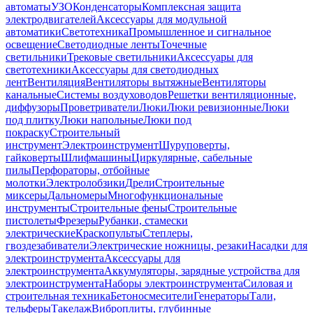
автоматы
УЗО
Конденсаторы
Комплексная защита
электродвигателей
Аксессуары для модульной
автоматики
Светотехника
Промышленное и сигнальное
освещение
Светодиодные ленты
Точечные
светильники
Трековые светильники
Аксессуары для
светотехники
Аксессуары для светодиодных
лент
Вентиляция
Вентиляторы вытяжные
Вентиляторы
канальные
Системы воздуховодов
Решетки вентиляционные,
диффузоры
Проветриватели
Люки
Люки ревизионные
Люки
под плитку
Люки напольные
Люки под
покраску
Строительный
инструмент
Электроинструмент
Шуруповерты,
гайковерты
Шлифмашины
Циркулярные, сабельные
пилы
Перфораторы, отбойные
молотки
Электролобзики
Дрели
Строительные
миксеры
Дальномеры
Многофункциональные
инструменты
Строительные фены
Строительные
пистолеты
Фрезеры
Рубанки, стамески
электрические
Краскопульты
Степлеры,
гвоздезабиватели
Электрические ножницы, резаки
Насадки для
электроинструмента
Аксессуары для
электроинструмента
Аккумуляторы, зарядные устройства для
электроинструмента
Наборы электроинструмента
Силовая и
строительная техника
Бетоносмесители
Генераторы
Тали,
тельферы
Такелаж
Виброплиты, глубинные