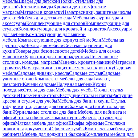
мебель
Шкафы для детской
Полки, стеллажи для
детской
Детские комоды
Кровати детские
Детские
матрасы
Матрасы в кроватку
Наматрасники, защитные чехлы
детские
Мебель для детского сада
Мебельная фурнитура и
аксессуары
Комплектующие для столов
Комплектующие для
стульев
Комплектующие для кроватей и кроваток
Аксессуары
для мебели
Комплектующие для мягкой
мебели
Комплектующие для корпусной мебели
Мебельная
фурнитура
Чехлы для мебели
Системы хранения для
кухни
Товары для безопасности детей
Мебель для самых
маленьких
Кроватки для новорожденных
Пеленальные
столики, комоды, матрасы
Манежи, кровати-манежи
Матрасы в
кроватку
Наматрасники, защитные чехлы в кроватку
Садовая
мебель
Садовые диваны, кресла
Садовые стулья
Садовые,
уличные столы
Комплекты мебели для сада
Гамаки,
шезлонги
Качели садовые
Надувная мебель
Кухни
походные
Столы для сада
Мебель для учебы
Столы, стулья
детские
Письменные столы
Растущие столы и парты
Растущие
кресла и стулья для учебы
Мебель для бани и сауны
Стулья,
табуретки, подставки для бани
Скамьи для бани
Столы для
бани
Журнальные столики для бани
Мебель для кабинета и
офиса
Столы офисные, компьютерные
Кресла, стулья для
офиса
Мягкая мебель для офиса
Шкафы офисные
Стеллажи,
полки для документов
Офисные тумбы
Комплекты мебели для
кабинета
Мебель для лоджии и балкона
Комплекты мебели для