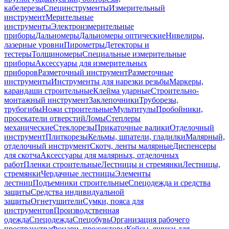
кабелерезы
Специнструменты
Измерительный
инструмент
Мерительные
инструменты
Электроизмерительные
приборы
Дальномеры
Дальномеры оптические
Нивелиры,
лазерные уровни
Пирометры
Детекторы и
тестеры
Толщиномеры
Специальные измерительные
приборы
Аксессуары для измерительных
приборов
Разметочный инструмент
Разметочные
инструменты
Инструменты для нарезки резьбы
Маркеры,
карандаши строительные
Клейма ударные
Строительно-
монтажный инструмент
Заклепочники
Труборезы,
трубогибы
Ножи строительные
Мультитулы
Пробойники,
просекатели отверстий
Ломы
Степлеры
механические
Стеклорезы
Прикаточные валики
Отделочный
инструмент
Плиткорезы
Кельмы, шпатели, гладилки
Малярный,
отделочный инструмент
Скотч, ленты малярные
Диспенсеры
для скотча
Аксессуары для малярных, отделочных
работ
Пленки строительные
Лестницы и стремянки
Лестницы,
стремянки
Чердачные лестницы
Элементы
лестниц
Подъемники строительные
Спецодежда и средства
защиты
Средства индивидуальной
защиты
Огнетушители
Сумки, пояса для
инструментов
Производственная
одежда
Спецодежда
Спецобувь
Организация рабочего
пространства
Фонари, прожекторы
Кейсы, ящики для