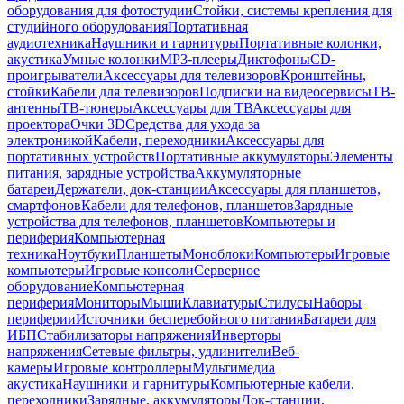
оборудования для фотостудии
Стойки, системы крепления для
студийного оборудования
Портативная
аудиотехника
Наушники и гарнитуры
Портативные колонки,
акустика
Умные колонки
MP3-плееры
Диктофоны
CD-
проигрыватели
Аксессуары для телевизоров
Кронштейны,
стойки
Кабели для телевизоров
Подписки на видеосервисы
ТВ-
антенны
ТВ-тюнеры
Аксессуары для ТВ
Аксессуары для
проектора
Очки 3D
Средства для ухода за
электроникой
Кабели, переходники
Аксессуары для
портативных устройств
Портативные аккумуляторы
Элементы
питания, зарядные устройства
Аккумуляторные
батареи
Держатели, док-станции
Аксессуары для планшетов,
смартфонов
Кабели для телефонов, планшетов
Зарядные
устройства для телефонов, планшетов
Компьютеры и
периферия
Компьютерная
техника
Ноутбуки
Планшеты
Моноблоки
Компьютеры
Игровые
компьютеры
Игровые консоли
Серверное
оборудование
Компьютерная
периферия
Мониторы
Мыши
Клавиатуры
Стилусы
Наборы
периферии
Источники бесперебойного питания
Батареи для
ИБП
Стабилизаторы напряжения
Инверторы
напряжения
Сетевые фильтры, удлинители
Веб-
камеры
Игровые контроллеры
Мультимедиа
акустика
Наушники и гарнитуры
Компьютерные кабели,
переходники
Зарядные, аккумуляторы
Док-станции,