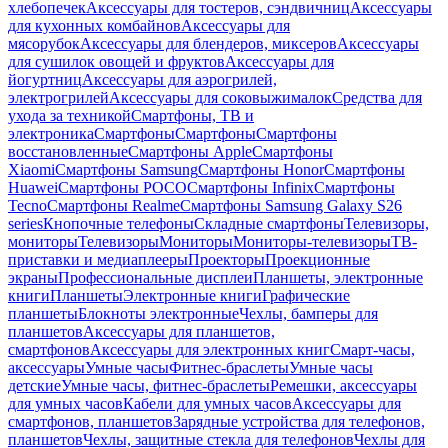
хлебопечек
Аксессуары для тостеров, сэндвичниц
Аксессуары
для кухонных комбайнов
Аксессуары для
мясорубок
Аксессуары для блендеров, миксеров
Аксессуары
для сушилок овощей и фруктов
Аксессуары для
йогуртниц
Аксессуары для аэрогрилей,
электрогрилей
Аксессуары для соковыжималок
Средства для
ухода за техникой
Смартфоны, ТВ и
электроника
Смартфоны
Смартфоны
Смартфоны
восстановленные
Смартфоны Apple
Смартфоны
Xiaomi
Смартфоны Samsung
Смартфоны Honor
Смартфоны
Huawei
Смартфоны POCO
Смартфоны Infinix
Смартфоны
Tecno
Смартфоны Realme
Смартфоны Samsung Galaxy S26
series
Кнопочные телефоны
Складные смартфоны
Телевизоры,
мониторы
Телевизоры
Мониторы
Мониторы-телевизоры
ТВ-
приставки и медиаплееры
Проекторы
Проекционные
экраны
Профессиональные дисплеи
Планшеты, электронные
книги
Планшеты
Электронные книги
Графические
планшеты
Блокноты электронные
Чехлы, бамперы для
планшетов
Аксессуары для планшетов,
смартфонов
Аксессуары для электронных книг
Смарт-часы,
аксессуары
Умные часы
Фитнес-браслеты
Умные часы
детские
Умные часы, фитнес-браслеты
Ремешки, аксессуары
для умных часов
Кабели для умных часов
Аксессуары для
смартфонов, планшетов
Зарядные устройства для телефонов,
планшетов
Чехлы, защитные стекла для телефонов
Чехлы для