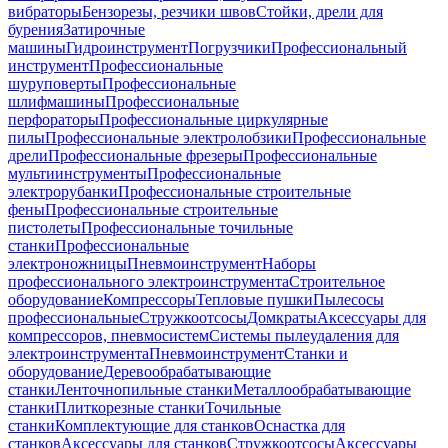
вибраторы
Бензорезы, резчики швов
Стойки, дрели для
бурения
Затирочные
машины
Гидроинструмент
Погрузчики
Профессиональный
инструмент
Профессиональные
шуруповерты
Профессиональные
шлифмашины
Профессиональные
перфораторы
Профессиональные циркулярные
пилы
Профессиональные электролобзики
Профессиональные
дрели
Профессиональные фрезеры
Профессиональные
мультиинструменты
Профессиональные
электрорубанки
Профессиональные строительные
фены
Профессиональные строительные
пистолеты
Профессиональные точильные
станки
Профессиональные
электроножницы
Пневмоинструмент
Наборы
профессионального электроинструмента
Строительное
оборудование
Компрессоры
Тепловые пушки
Пылесосы
профессиональные
Стружкоотсосы
Домкраты
Аксессуары для
компрессоров, пневмосистем
Системы пылеудаления для
электроинструмента
Пневмоинструмент
Станки и
оборудование
Деревообрабатывающие
станки
Ленточнопильные станки
Металлообрабатывающие
станки
Плиткорезные станки
Точильные
станки
Комплектующие для станков
Оснастка для
станков
Аксессуары для станков
Стружкоотсосы
Аксессуары