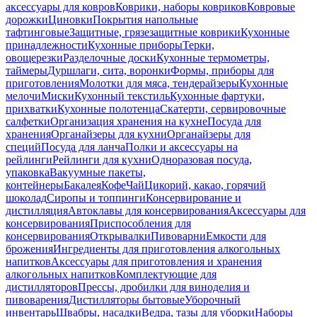
аксессуары для ковров
Коврики, наборы ковриков
Ковровые
дорожки
Циновки
Покрытия напольные
тафтинговые
Защитные, грязезащитные коврики
Кухонные
принадлежности
Кухонные приборы
Терки,
овощерезки
Разделочные доски
Кухонные термометры,
таймеры
Дуршлаги, сита, воронки
Формы, приборы для
приготовления
Молотки для мяса, тендерайзеры
Кухонные
мелочи
Миски
Кухонный текстиль
Кухонные фартуки,
прихватки
Кухонные полотенца
Скатерти, сервировочные
салфетки
Организация хранения на кухне
Посуда для
хранения
Органайзеры для кухни
Органайзеры для
специй
Посуда для ланча
Полки и аксессуары на
рейлинги
Рейлинги для кухни
Одноразовая посуда,
упаковка
Вакуумные пакеты,
контейнеры
Бакалея
Кофе
Чай
Цикорий, какао, горячий
шоколад
Сиропы и топпинги
Консервирование и
дистилляция
Автоклавы для консервирования
Аксессуары для
консервирования
Приспособления для
консервирования
Открывалки
Пивоварни
Емкости для
брожения
Ингредиенты для приготовления алкогольных
напитков
Аксессуары для приготовления и хранения
алкогольных напитков
Комплектующие для
дистилляторов
Прессы, дробилки для виноделия и
пивоварения
Дистилляторы бытовые
Уборочный
инвентарь
Швабры, насадки
Ведра, тазы для уборки
Наборы