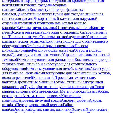
материалы
Шифер
Профнастил
Рулонная кровля
Кровельная
вентиляция
Отделка фасада
Фасадные
панели
Сайдинг
Комплектующие для фасадных
панелей
Декоративные штукатурки для фасада
Клинкерная
плитка для фасада
Декоративный камень для наружной
отделки
Отопление
Отопительные котлы
Газовые
колонки
Камины, печи-камины
Отопительные печи
Банные
печи
Водонагреватели
Радиаторы отопления, батареи
Теплый
пол
Теплые плинтусы
Системы антиобледенения
Управление
климатической техникой
Комплектующие для отопительного
оборудования
Стабилизаторы напряжения
Насосы
циркуляционные
Регулирующая арматура
Отвод и подвод
воды
Дымоходы и комплектующие
Управление климатической
техникой
Комплектующие для радиаторов
Комплектующие для
теплого пола
Топливо и аксессуары для отопительного
оборудования
Комплектующие для печей, каминов
Аксессуары
для каминов, печей
Комплектующие для отопительных котлов,
водонагревателей
Канализация
Тросы сантехнические,
вантузы
Прочистные машины
Трубы, фитинги внутренней
канализации
Трубы, фитинги наружной канализации
Люки
канализационные
Металлопрокат
Металлопрокат
Сваи
Заборы,
ограждения
Автоматика для ворот
Крепежные
изделия
Саморезы, шурупы
Гвозди
Анкеры, дюбели
Скобы,
штифты
Перфорированный крепеж
Гайки,
шайбы
Заклепки
Болты, винты, шпильки
Хомуты
Химические