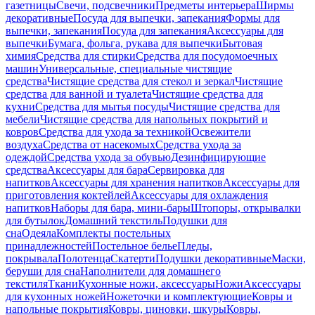
газетницы
Свечи, подсвечники
Предметы интерьера
Ширмы
декоративные
Посуда для выпечки, запекания
Формы для
выпечки, запекания
Посуда для запекания
Аксессуары для
выпечки
Бумага, фольга, рукава для выпечки
Бытовая
химия
Средства для стирки
Средства для посудомоечных
машин
Универсальные, специальные чистящие
средства
Чистящие средства для стекол и зеркал
Чистящие
средства для ванной и туалета
Чистящие средства для
кухни
Средства для мытья посуды
Чистящие средства для
мебели
Чистящие средства для напольных покрытий и
ковров
Средства для ухода за техникой
Освежители
воздуха
Средства от насекомых
Средства ухода за
одеждой
Средства ухода за обувью
Дезинфицирующие
средства
Аксессуары для бара
Сервировка для
напитков
Аксессуары для хранения напитков
Аксессуары для
приготовления коктейлей
Аксессуары для охлаждения
напитков
Наборы для бара, мини-бары
Штопоры, открывалки
для бутылок
Домашний текстиль
Подушки для
сна
Одеяла
Комплекты постельных
принадлежностей
Постельное белье
Пледы,
покрывала
Полотенца
Скатерти
Подушки декоративные
Маски,
беруши для сна
Наполнители для домашнего
текстиля
Ткани
Кухонные ножи, аксессуары
Ножи
Аксессуары
для кухонных ножей
Ножеточки и комплектующие
Ковры и
напольные покрытия
Ковры, циновки, шкуры
Ковры,