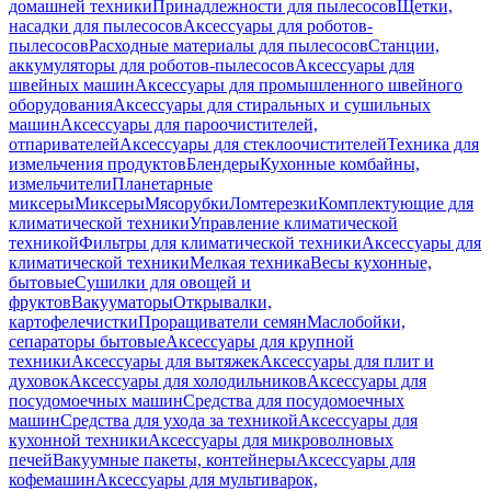
домашней техники
Принадлежности для пылесосов
Щетки,
насадки для пылесосов
Аксессуары для роботов-
пылесосов
Расходные материалы для пылесосов
Станции,
аккумуляторы для роботов-пылесосов
Аксессуары для
швейных машин
Аксессуары для промышленного швейного
оборудования
Аксессуары для стиральных и сушильных
машин
Аксессуары для пароочистителей,
отпаривателей
Аксессуары для стеклоочистителей
Техника для
измельчения продуктов
Блендеры
Кухонные комбайны,
измельчители
Планетарные
миксеры
Миксеры
Мясорубки
Ломтерезки
Комплектующие для
климатической техники
Управление климатической
техникой
Фильтры для климатической техники
Аксессуары для
климатической техники
Мелкая техника
Весы кухонные,
бытовые
Сушилки для овощей и
фруктов
Вакууматоры
Открывалки,
картофелечистки
Проращиватели семян
Маслобойки,
сепараторы бытовые
Аксессуары для крупной
техники
Аксессуары для вытяжек
Аксессуары для плит и
духовок
Аксессуары для холодильников
Аксессуары для
посудомоечных машин
Средства для посудомоечных
машин
Средства для ухода за техникой
Аксессуары для
кухонной техники
Аксессуары для микроволновых
печей
Вакуумные пакеты, контейнеры
Аксессуары для
кофемашин
Аксессуары для мультиварок,