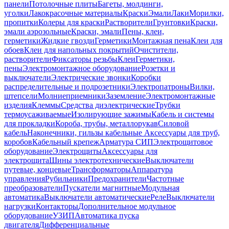
панели
Потолочные плиты
Багеты, молдинги,
уголки
Лакокрасочные материалы
Краски
Эмали
Лаки
Морилки,
пропитки
Колеры для краски
Растворители
Грунтовки
Краски,
эмали аэрозольные
Краски, эмали
Пены, клеи,
герметики
Жидкие гвозди
Герметики
Монтажная пена
Клеи для
обоев
Клеи для напольных покрытий
Очистители,
растворители
Фиксаторы резьбы
Клеи
Герметики,
пены
Электромонтажное оборудование
Розетки и
выключатели
Электрические звонки
Коробки
распределительные и подрозетники
Электропатроны
Вилки,
штепсели
Молниеприемники
Заземление
Электромонтажные
изделия
Клеммы
Средства диэлектрические
Трубки
термоусаживаемые
Изолирующие зажимы
Кабель и системы
для прокладки
Короба, трубы, металлорукав
Силовой
кабель
Наконечники, гильзы кабельные
Аксессуары для труб,
коробов
Кабельный крепеж
Арматура СИП
Электрощитовое
оборудование
Электрощиты
Аксессуары для
электрощита
Шины электротехнические
Выключатели
путевые, концевые
Трансформаторы
Аппаратура
управления
Рубильники
Предохранители
Частотные
преобразователи
Пускатели магнитные
Модульная
автоматика
Выключатели автоматические
Реле
Выключатели
нагрузки
Контакторы
Дополнительное модульное
оборудование
УЗИП
Автоматика пуска
двигателя
Дифференциальные