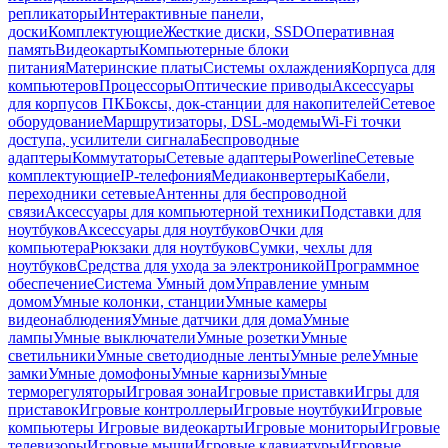
репликаторы
Интерактивные панели,
доски
Комплектующие
Жесткие диски, SSD
Оперативная
память
Видеокарты
Компьютерные блоки
питания
Материнские платы
Системы охлаждения
Корпуса для
компьютеров
Процессоры
Оптические приводы
Аксессуары
для корпусов ПК
Боксы, док-станции для накопителей
Сетевое
оборудование
Маршрутизаторы, DSL-модемы
Wi-Fi точки
доступа, усилители сигнала
Беспроводные
адаптеры
Коммутаторы
Сетевые адаптеры
Powerline
Сетевые
комплектующие
IP-телефония
Медиаконвертеры
Кабели,
переходники сетевые
Антенны для беспроводной
связи
Аксессуары для компьютерной техники
Подставки для
ноутбуков
Аксессуары для ноутбуков
Очки для
компьютера
Рюкзаки для ноутбуков
Сумки, чехлы для
ноутбуков
Средства для ухода за электроникой
Программное
обеспечение
Система Умный дом
Управление умным
домом
Умные колонки, станции
Умные камеры
видеонаблюдения
Умные датчики для дома
Умные
лампы
Умные выключатели
Умные розетки
Умные
светильники
Умные светодиодные ленты
Умные реле
Умные
замки
Умные домофоны
Умные карнизы
Умные
терморегуляторы
Игровая зона
Игровые приставки
Игры для
приставок
Игровые контроллеры
Игровые ноутбуки
Игровые
компьютеры
Игровые видеокарты
Игровые мониторы
Игровые
телевизоры
Игровые мыши
Игровые клавиатуры
Игровые