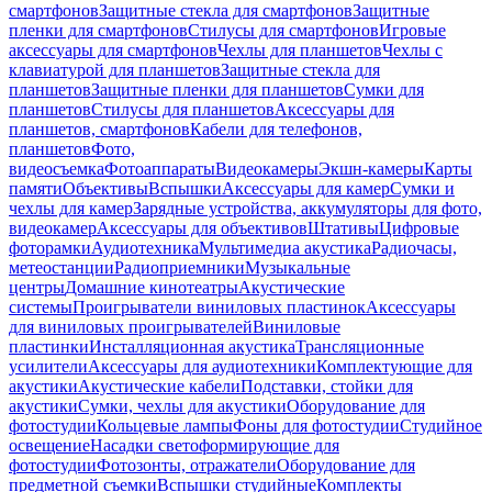
смартфонов
Защитные стекла для смартфонов
Защитные
пленки для смартфонов
Стилусы для смартфонов
Игровые
аксессуары для смартфонов
Чехлы для планшетов
Чехлы с
клавиатурой для планшетов
Защитные стекла для
планшетов
Защитные пленки для планшетов
Сумки для
планшетов
Стилусы для планшетов
Аксессуары для
планшетов, смартфонов
Кабели для телефонов,
планшетов
Фото,
видеосъемка
Фотоаппараты
Видеокамеры
Экшн-камеры
Карты
памяти
Объективы
Вспышки
Аксессуары для камер
Сумки и
чехлы для камер
Зарядные устройства, аккумуляторы для фото,
видеокамер
Аксессуары для объективов
Штативы
Цифровые
фоторамки
Аудиотехника
Мультимедиа акустика
Радиочасы,
метеостанции
Радиоприемники
Музыкальные
центры
Домашние кинотеатры
Акустические
системы
Проигрыватели виниловых пластинок
Аксессуары
для виниловых проигрывателей
Виниловые
пластинки
Инсталляционная акустика
Трансляционные
усилители
Аксессуары для аудиотехники
Комплектующие для
акустики
Акустические кабели
Подставки, стойки для
акустики
Сумки, чехлы для акустики
Оборудование для
фотостудии
Кольцевые лампы
Фоны для фотостудии
Студийное
освещение
Насадки светоформирующие для
фотостудии
Фотозонты, отражатели
Оборудование для
предметной съемки
Вспышки студийные
Комплекты