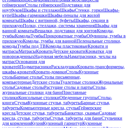
геймерские
Столы геймерские
Подставки для
ноутбуков
Шкафы и стеллажи
Шкафы
Стенки, горки
Шкафы-
купе
Шкафы-гармошки
Шкафы-пеналы для жилой
комнаты
Шкафы с витриной, буфеты
Шкафы, секции в
прихожую
Полки, стеллажи, системы хранения
Шкафы для
ванной комнаты
Вешалки, подставки для зонтов
Комоды,
тумбы
Комоды
Тумбы
Прикроватные тумбы
Обувницы, тумбы в
прихожую
Комоды, тумбы для ванной
Пеленальные столики,
комоды
Тумбы под ТВ
Комоды пластиковые
Кровати и
матрасы
Матрасы
Кровати
Детские кровати
Кроватки для
новорожденных
Надувная мебель
Наматрасники, чехлы на
матрас
Основания для
кроватей
Подматрасники
Раскладушки
Кровати-трансформеры,
шкафы-кровати
Кровати-домики
Столы
Кухонные
столы
Барные столы
Столы письменные,
компьютерные
Детские столы
Туалетные столики
Журнальные
столы
Садовые столы
Растущие столы и парты
Столы,
журнальные столики для бани
Приставные
столики
Консольные столики
Обеденные группы
Столы-
книги
Стулья
Кухонные стулья, табуреты
Барные стулья,
табуреты
Компьютерные кресла, стулья
Геймерские
кресла
Детские стулья, табуреты
Банкетки, скамьи
Садовые
кресла, стулья, табуреты
Стулья, табуреты для бани
Стульчики
для кормления
Кухня
Кухонный гарнитур
Кухонные