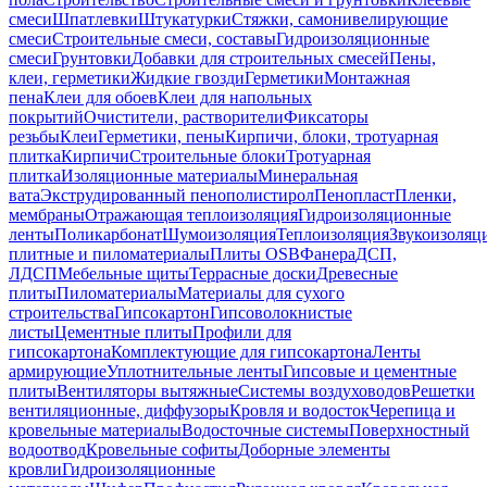
смеси
Шпатлевки
Штукатурки
Стяжки, самонивелирующие
смеси
Строительные смеси, составы
Гидроизоляционные
смеси
Грунтовки
Добавки для строительных смесей
Пены,
клеи, герметики
Жидкие гвозди
Герметики
Монтажная
пена
Клеи для обоев
Клеи для напольных
покрытий
Очистители, растворители
Фиксаторы
резьбы
Клеи
Герметики, пены
Кирпичи, блоки, тротуарная
плитка
Кирпичи
Строительные блоки
Тротуарная
плитка
Изоляционные материалы
Минеральная
вата
Экструдированный пенополистирол
Пенопласт
Пленки,
мембраны
Отражающая теплоизоляция
Гидроизоляционные
ленты
Поликарбонат
Шумоизоляция
Теплоизоляция
Звукоизоляц
плитные и пиломатериалы
Плиты OSB
Фанера
ДСП,
ЛДСП
Мебельные щиты
Террасные доски
Древесные
плиты
Пиломатериалы
Материалы для сухого
строительства
Гипсокартон
Гипсоволокнистые
листы
Цементные плиты
Профили для
гипсокартона
Комплектующие для гипсокартона
Ленты
армирующие
Уплотнительные ленты
Гипсовые и цементные
плиты
Вентиляторы вытяжные
Системы воздуховодов
Решетки
вентиляционные, диффузоры
Кровля и водосток
Черепица и
кровельные материалы
Водосточные системы
Поверхностный
водоотвод
Кровельные софиты
Доборные элементы
кровли
Гидроизоляционные