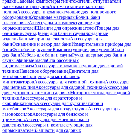
грядки
Садовые компостеры
Уничтожители, отпугиватели
насекомых и грызунов
Автоматизация и контроль
полива
Аксессуары и комплектующие для поливочного
оборудования
Укрывные материалы
Бочки, баки
пластиковые
Аксессуары и комплектующие для
опрыскивателей
Шланги для опрыскивателей
Товары для
бани
Бани
Сауны
Двери для бани и сауны
Бондарные
изделия
Банные принадлежности
Аксессуары для
бани
Оснащение и декор для бани
Измерительные приборы для
бани
Фитобочки, купели
Комплектующие для купелей
Окна
для бани
Мебель для бани и сауны
Ручки дверные для бани и
сауны
Эфирные масла
Спа-бассейны с
гидромассажем
Аксессуары и комплектующие для садовой
техники
Навесное оборудование
Двигатели для
мотоблоков
Прицепы для мотоблоков,
минитракторов
Аксессуары для газонной техники
Аксессуары
для цепных пил
Аксессуары для садовой техники
Аксессуары
для кусторезов, ножниц садовых
Моторные масла для садовой
техники
Аксессуары для аэратоторов и
скарификаторов
Аксессуары для культиваторов и
мотоблоков
Аксессуары для воздуходувок
Аксессуары для
газонокосилок
Аксессуары для бензокос и
триммеров
Аксессуары для моек высокого
давления
Аксессуары и комплектующие для
опрыскивателей
Запчасти для садовых