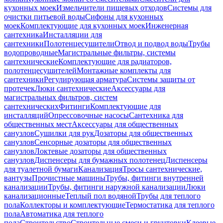
кухонных моек
Измельчители пищевых отходов
Системы для
очистки питьевой воды
Сифоны для кухонных
моек
Комплектующие для кухонных моек
Инженерная
сантехника
Инсталляции для
сантехники
Полотенцесушители
Отвод и подвод воды
Трубы
водопроводные
Магистральные фильтры, системы
сантехнические
Комплектующие для радиаторов,
полотенцесушителей
Монтажные комплекты для
сантехники
Регулирующая арматура
Системы защиты от
протечек
Люки сантехнические
Аксессуары для
магистральных фильтров, систем
сантехнических
Фитинги
Комплектующие для
инсталляций
Опрессовочные насосы
Сантехника для
общественных мест
Аксессуары для общественных
санузлов
Сушилки для рук
Дозаторы для общественных
санузлов
Сенсорные дозаторы для общественных
санузлов
Локтевые дозаторы для общественных
санузлов
Диспенсеры для бумажных полотенец
Диспенсеры
для туалетной бумаги
Канализация
Тросы сантехнические,
вантузы
Прочистные машины
Трубы, фитинги внутренней
канализации
Трубы, фитинги наружной канализации
Люки
канализационные
Теплый пол водяной
Трубы для теплого
пола
Коллекторы и комплектующие
Термостатика для теплого
пола
Автоматика для теплого
пола
Строительство
Строительные смеси и грунтовки
Клеевые