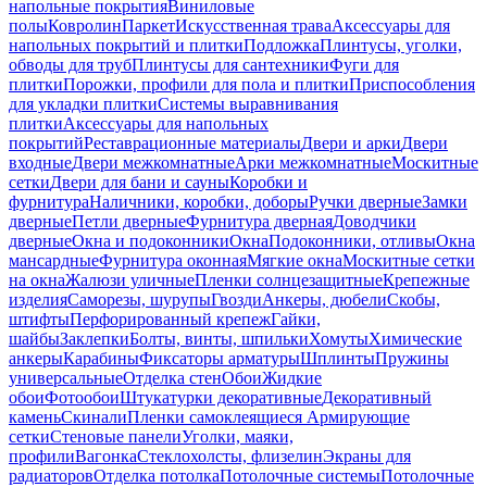
напольные покрытия
Виниловые
полы
Ковролин
Паркет
Искусственная трава
Аксессуары для
напольных покрытий и плитки
Подложка
Плинтусы, уголки,
обводы для труб
Плинтусы для сантехники
Фуги для
плитки
Порожки, профили для пола и плитки
Приспособления
для укладки плитки
Системы выравнивания
плитки
Аксессуары для напольных
покрытий
Реставрационные материалы
Двери и арки
Двери
входные
Двери межкомнатные
Арки межкомнатные
Москитные
сетки
Двери для бани и сауны
Коробки и
фурнитура
Наличники, коробки, доборы
Ручки дверные
Замки
дверные
Петли дверные
Фурнитура дверная
Доводчики
дверные
Окна и подоконники
Окна
Подоконники, отливы
Окна
мансардные
Фурнитура оконная
Мягкие окна
Москитные сетки
на окна
Жалюзи уличные
Пленки солнцезащитные
Крепежные
изделия
Саморезы, шурупы
Гвозди
Анкеры, дюбели
Скобы,
штифты
Перфорированный крепеж
Гайки,
шайбы
Заклепки
Болты, винты, шпильки
Хомуты
Химические
анкеры
Карабины
Фиксаторы арматуры
Шплинты
Пружины
универсальные
Отделка стен
Обои
Жидкие
обои
Фотообои
Штукатурки декоративные
Декоративный
камень
Скинали
Пленки самоклеящиеся
Армирующие
сетки
Стеновые панели
Уголки, маяки,
профили
Вагонка
Стеклохолсты, флизелин
Экраны для
радиаторов
Отделка потолка
Потолочные системы
Потолочные