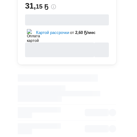
31
,
15 Ҕ
Картой рассрочки
от
2,60 Ҕ/мес