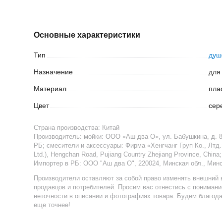
Основные характеристики
Тип
душ
Назначение
для
Материал
пла
Цвет
сер
Страна производства:
Китай
Производитель:
мойки: ООО «Аш два О», ул. Бабушкина, д. 82
РБ; смесители и аксессуары: Фирма «Хенгчанг Груп Ко., Лтд.
Ltd.), Hengchan Road, Pujiang Country Zhejiang Province, China;
Импортер в РБ
:
ООО "Аш два О", 220024, Минская обл., Минск
Производители оставляют за собой право изменять внешний 
продавцов и потребителей. Просим вас отнестись с пониман
неточности в описании и фотографиях товара. Будем благод
еще точнее!