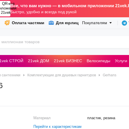
Все, что вам нужно — в мобильном приложении 21vek.
Быстро, удобно и всегда под рукой
Оплата частями
Для юрлиц
Покупателям
1vek СТРОЙ
21vek ДОМ
21vek БИЗНЕС
Велосипеды
Услуги
ьные машины
 сантехники
Комплектующие для душевых гарнитуров
Gerhans
6
Материал
пластик, резина
Перейти к характеристикам