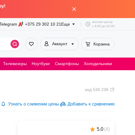
by!
контакт-центр
Telegram
+375 29
302 10 21
Еще
с
8:00
до
22:00
Аккаунт
Корзина
Телевизоры
Ноутбуки
Смартфоны
Холодильники
Пылесосы
код
534.236
Узнать о снижении цены
Добавить к сравнению
5.0
(
4
)