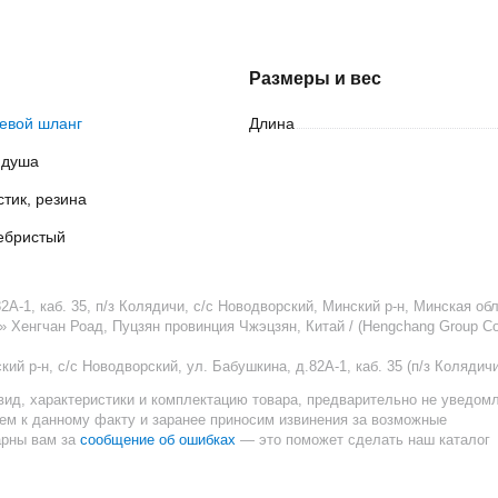
Размеры и вес
евой шланг
Длина
 душа
стик, резина
ебристый
А-1, каб. 35, п/з Колядичи, с/с Новодворский, Минский р-н, Минская обл
» Хенгчан Роад, Пуцзян провинция Чжэцзян, Китай / (Hengchang Group Co
ий р-н, с/с Новодворский, ул. Бабушкина, д.82А-1, каб. 35 (п/з Колядичи
вид, характеристики и комплектацию товара, предварительно не уведом
ием к данному факту и заранее приносим извинения за возможные
сообщение об ошибках
арны вам за
— это поможет сделать наш каталог