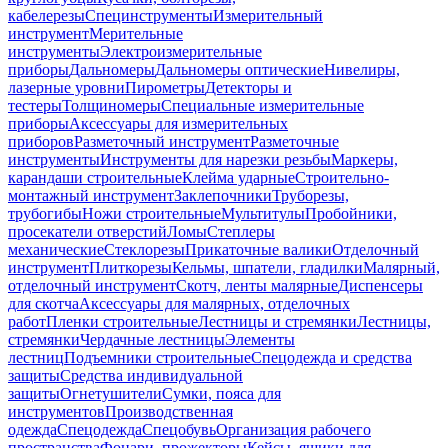
кабелерезы
Специнструменты
Измерительный
инструмент
Мерительные
инструменты
Электроизмерительные
приборы
Дальномеры
Дальномеры оптические
Нивелиры,
лазерные уровни
Пирометры
Детекторы и
тестеры
Толщиномеры
Специальные измерительные
приборы
Аксессуары для измерительных
приборов
Разметочный инструмент
Разметочные
инструменты
Инструменты для нарезки резьбы
Маркеры,
карандаши строительные
Клейма ударные
Строительно-
монтажный инструмент
Заклепочники
Труборезы,
трубогибы
Ножи строительные
Мультитулы
Пробойники,
просекатели отверстий
Ломы
Степлеры
механические
Стеклорезы
Прикаточные валики
Отделочный
инструмент
Плиткорезы
Кельмы, шпатели, гладилки
Малярный,
отделочный инструмент
Скотч, ленты малярные
Диспенсеры
для скотча
Аксессуары для малярных, отделочных
работ
Пленки строительные
Лестницы и стремянки
Лестницы,
стремянки
Чердачные лестницы
Элементы
лестниц
Подъемники строительные
Спецодежда и средства
защиты
Средства индивидуальной
защиты
Огнетушители
Сумки, пояса для
инструментов
Производственная
одежда
Спецодежда
Спецобувь
Организация рабочего
пространства
Фонари, прожекторы
Кейсы, ящики для