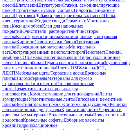
смеси
Шпатлевки
Штукатурки
Стяжки, самонивелирующие
смеси
Строительные смеси, составы
Гидроизоляционные
смеси
Грунтовки
Добавки для строительных смесей
Пены,
клеи, герметики
Жидкие гвозди
Герметики
Монтажная
пена
Клеи для обоев
Клеи для напольных
покрытий
Очистители, растворители
Фиксаторы
резьбы
Клеи
Герметики, пены
Кирпичи, блоки, тротуарная
плитка
Кирпичи
Строительные блоки
Тротуарная
плитка
Изоляционные материалы
Минеральная
вата
Экструдированный пенополистирол
Пенопласт
Пленки,
мембраны
Отражающая теплоизоляция
Гидроизоляционные
ленты
Поликарбонат
Шумоизоляция
Теплоизоляция
Звукоизоляц
плитные и пиломатериалы
Плиты OSB
Фанера
ДСП,
ЛДСП
Мебельные щиты
Террасные доски
Древесные
плиты
Пиломатериалы
Материалы для сухого
строительства
Гипсокартон
Гипсоволокнистые
листы
Цементные плиты
Профили для
гипсокартона
Комплектующие для гипсокартона
Ленты
армирующие
Уплотнительные ленты
Гипсовые и цементные
плиты
Вентиляторы вытяжные
Системы воздуховодов
Решетки
вентиляционные, диффузоры
Кровля и водосток
Черепица и
кровельные материалы
Водосточные системы
Поверхностный
водоотвод
Кровельные софиты
Доборные элементы
кровли
Гидроизоляционные