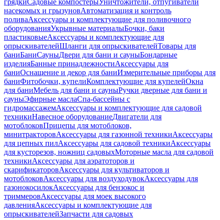
грядки
Садовые компостеры
Уничтожители, отпугиватели
насекомых и грызунов
Автоматизация и контроль
полива
Аксессуары и комплектующие для поливочного
оборудования
Укрывные материалы
Бочки, баки
пластиковые
Аксессуары и комплектующие для
опрыскивателей
Шланги для опрыскивателей
Товары для
бани
Бани
Сауны
Двери для бани и сауны
Бондарные
изделия
Банные принадлежности
Аксессуары для
бани
Оснащение и декор для бани
Измерительные приборы для
бани
Фитобочки, купели
Комплектующие для купелей
Окна
для бани
Мебель для бани и сауны
Ручки дверные для бани и
сауны
Эфирные масла
Спа-бассейны с
гидромассажем
Аксессуары и комплектующие для садовой
техники
Навесное оборудование
Двигатели для
мотоблоков
Прицепы для мотоблоков,
минитракторов
Аксессуары для газонной техники
Аксессуары
для цепных пил
Аксессуары для садовой техники
Аксессуары
для кусторезов, ножниц садовых
Моторные масла для садовой
техники
Аксессуары для аэратоторов и
скарификаторов
Аксессуары для культиваторов и
мотоблоков
Аксессуары для воздуходувок
Аксессуары для
газонокосилок
Аксессуары для бензокос и
триммеров
Аксессуары для моек высокого
давления
Аксессуары и комплектующие для
опрыскивателей
Запчасти для садовых