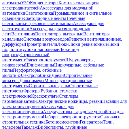
автоматы
УЗО
Конденсаторы
Комплексная защита
электродвигателей
Аксессуары для модульной
автоматики
Светотехника
Промышленное и сигнальное
освещение
Светодиодные ленты
Точечные
светильники
Трековые светильники
Аксессуары для
светотехники
Аксессуары для светодиодных
лент
Вентиляция
Вентиляторы вытяжные
Вентиляторы
канальные
Системы воздуховодов
Решетки вентиляционные,
диффузоры
Проветриватели
Люки
Люки ревизионные
Люки
под плитку
Люки напольные
Люки под
покраску
Строительный
инструмент
Электроинструмент
Шуруповерты,
гайковерты
Шлифмашины
Циркулярные, сабельные
пилы
Перфораторы, отбойные
молотки
Электролобзики
Дрели
Строительные
миксеры
Дальномеры
Многофункциональные
инструменты
Строительные фены
Строительные
пистолеты
Фрезеры
Рубанки, стамески
электрические
Краскопульты
Степлеры,
гвоздезабиватели
Электрические ножницы, резаки
Насадки для
электроинструмента
Аксессуары для
электроинструмента
Аккумуляторы, зарядные устройства для
электроинструмента
Наборы электроинструмента
Силовая и
строительная техника
Бетоносмесители
Генераторы
Тали,
тельферы
Такелаж
Виброплиты, глубинные