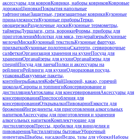
аксессуары для ковров
Коврики, наборы ковриков
Ковровые
дорожки
Циновки
Покрытия напольные
тафтинговые
Защитные, грязезащитные коврики
Кухонные
принадлежности
Кухонные приборы
Терки,
овощерезки
Разделочные доски
Кухонные термометры,
таймеры
Дуршлаги, сита, воронки
Формы, приборы для
приготовления
Молотки для мяса, тендерайзеры
Кухонные
мелочи
Миски
Кухонный текстиль
Кухонные фартуки,
прихватки
Кухонные полотенца
Скатерти, сервировочные
салфетки
Организация хранения на кухне
Посуда для
хранения
Органайзеры для кухни
Органайзеры для
специй
Посуда для ланча
Полки и аксессуары на
рейлинги
Рейлинги для кухни
Одноразовая посуда,
упаковка
Вакуумные пакеты,
контейнеры
Бакалея
Кофе
Чай
Цикорий, какао, горячий
шоколад
Сиропы и топпинги
Консервирование и
дистилляция
Автоклавы для консервирования
Аксессуары для
консервирования
Приспособления для
консервирования
Открывалки
Пивоварни
Емкости для
брожения
Ингредиенты для приготовления алкогольных
напитков
Аксессуары для приготовления и хранения
алкогольных напитков
Комплектующие для
дистилляторов
Прессы, дробилки для виноделия и
пивоварения
Дистилляторы бытовые
Уборочный
инвентарь
Швабры, насадки
Ведра, тазы для уборки
Наборы