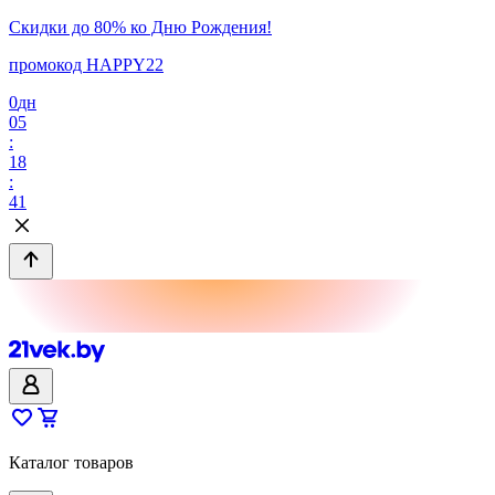
Скидки до 80% ко Дню Рождения!
промокод HAPPY22
0
дн
05
:
18
:
41
Каталог товаров