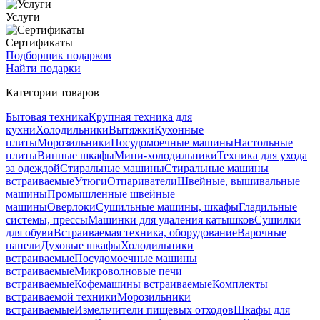
Услуги
Сертификаты
Подборщик подарков
Найти подарки
Категории товаров
Бытовая техника
Крупная техника для
кухни
Холодильники
Вытяжки
Кухонные
плиты
Морозильники
Посудомоечные машины
Настольные
плиты
Винные шкафы
Мини-холодильники
Техника для ухода
за одеждой
Стиральные машины
Стиральные машины
встраиваемые
Утюги
Отпариватели
Швейные, вышивальные
машины
Промышленные швейные
машины
Оверлоки
Сушильные машины, шкафы
Гладильные
системы, прессы
Машинки для удаления катышков
Сушилки
для обуви
Встраиваемая техника, оборудование
Варочные
панели
Духовые шкафы
Холодильники
встраиваемые
Посудомоечные машины
встраиваемые
Микроволновые печи
встраиваемые
Кофемашины встраиваемые
Комплекты
встраиваемой техники
Морозильники
встраиваемые
Измельчители пищевых отходов
Шкафы для