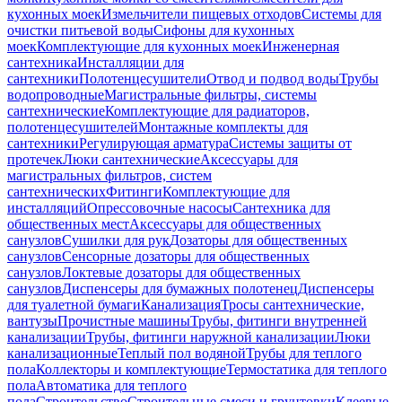
кухонных моек
Измельчители пищевых отходов
Системы для
очистки питьевой воды
Сифоны для кухонных
моек
Комплектующие для кухонных моек
Инженерная
сантехника
Инсталляции для
сантехники
Полотенцесушители
Отвод и подвод воды
Трубы
водопроводные
Магистральные фильтры, системы
сантехнические
Комплектующие для радиаторов,
полотенцесушителей
Монтажные комплекты для
сантехники
Регулирующая арматура
Системы защиты от
протечек
Люки сантехнические
Аксессуары для
магистральных фильтров, систем
сантехнических
Фитинги
Комплектующие для
инсталляций
Опрессовочные насосы
Сантехника для
общественных мест
Аксессуары для общественных
санузлов
Сушилки для рук
Дозаторы для общественных
санузлов
Сенсорные дозаторы для общественных
санузлов
Локтевые дозаторы для общественных
санузлов
Диспенсеры для бумажных полотенец
Диспенсеры
для туалетной бумаги
Канализация
Тросы сантехнические,
вантузы
Прочистные машины
Трубы, фитинги внутренней
канализации
Трубы, фитинги наружной канализации
Люки
канализационные
Теплый пол водяной
Трубы для теплого
пола
Коллекторы и комплектующие
Термостатика для теплого
пола
Автоматика для теплого
пола
Строительство
Строительные смеси и грунтовки
Клеевые