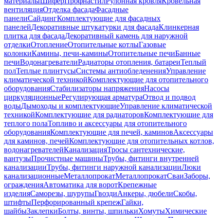
материалы
Шифер
Профнастил
Рулонная кровля
Кровельная
вентиляция
Отделка фасада
Фасадные
панели
Сайдинг
Комплектующие для фасадных
панелей
Декоративные штукатурки для фасада
Клинкерная
плитка для фасада
Декоративный камень для наружной
отделки
Отопление
Отопительные котлы
Газовые
колонки
Камины, печи-камины
Отопительные печи
Банные
печи
Водонагреватели
Радиаторы отопления, батареи
Теплый
пол
Теплые плинтусы
Системы антиобледенения
Управление
климатической техникой
Комплектующие для отопительного
оборудования
Стабилизаторы напряжения
Насосы
циркуляционные
Регулирующая арматура
Отвод и подвод
воды
Дымоходы и комплектующие
Управление климатической
техникой
Комплектующие для радиаторов
Комплектующие для
теплого пола
Топливо и аксессуары для отопительного
оборудования
Комплектующие для печей, каминов
Аксессуары
для каминов, печей
Комплектующие для отопительных котлов,
водонагревателей
Канализация
Тросы сантехнические,
вантузы
Прочистные машины
Трубы, фитинги внутренней
канализации
Трубы, фитинги наружной канализации
Люки
канализационные
Металлопрокат
Металлопрокат
Сваи
Заборы,
ограждения
Автоматика для ворот
Крепежные
изделия
Саморезы, шурупы
Гвозди
Анкеры, дюбели
Скобы,
штифты
Перфорированный крепеж
Гайки,
шайбы
Заклепки
Болты, винты, шпильки
Хомуты
Химические