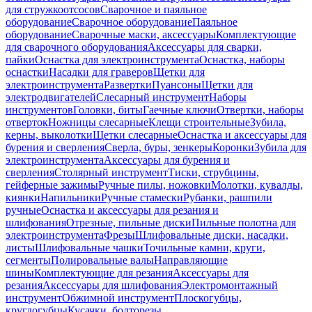
для стружкоотсосов
Сварочное и паяльное
оборудование
Сварочное оборудование
Паяльное
оборудование
Сварочные маски, аксессуары
Комплектующие
для сварочного оборудования
Аксессуары для сварки,
пайки
Оснастка для электроинструмента
Оснастка, наборы
оснастки
Насадки для граверов
Щетки для
электроинструмента
Развертки
Пуансоны
Щетки для
электродвигателей
Слесарный инструмент
Наборы
инструментов
Головки, биты
Гаечные ключи
Отвертки, наборы
отверток
Ножницы слесарные
Клещи строительные
Зубила,
керны, выколотки
Щетки слесарные
Оснастка и аксессуары для
бурения и сверления
Сверла, буры, зенкеры
Коронки
Зубила для
электроинструмента
Аксессуары для бурения и
сверления
Столярный инструмент
Тиски, струбцины,
гейферные зажимы
Ручные пилы, ножовки
Молотки, кувалды,
киянки
Напильники
Ручные стамески
Рубанки, рашпили
ручные
Оснастка и аксессуары для резания и
шлифования
Отрезные, пильные диски
Пильные полотна для
электроинструмента
Фрезы
Шлифовальные диски, насадки,
листы
Шлифовальные чашки
Точильные камни, круги,
сегменты
Полировальные валы
Направляющие
шины
Комплектующие для резания
Аксессуары для
резания
Аксессуары для шлифования
Электромонтажный
инструмент
Обжимной инструмент
Плоскогубцы,
круглогубцы
Кусачки, болторезы,