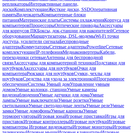
репликаторы
Интерактивные панели,
доски
Комплектующие
Жесткие диски, SSD
Оперативная
память
Видеокарты
Компьютерные блоки
питания
Материнские платы
Системы охлаждения
Корпуса для
компьютеров
Процессоры
Оптические приводы
Аксессуары
для корпусов ПК
Боксы, док-станции для накопителей
Сетевое
оборудование
Маршрутизаторы, DSL-модемы
Wi-Fi точки
доступа, усилители сигнала
Беспроводные
адаптеры
Коммутаторы
Сетевые адаптеры
Powerline
Сетевые
комплектующие
IP-телефония
Медиаконвертеры
Кабели,
переходники сетевые
Антенны для беспроводной
связи
Аксессуары для компьютерной техники
Подставки для
ноутбуков
Аксессуары для ноутбуков
Очки для
компьютера
Рюкзаки для ноутбуков
Сумки, чехлы для
ноутбуков
Средства для ухода за электроникой
Программное
обеспечение
Система Умный дом
Управление умным
домом
Умные колонки, станции
Умные камеры
видеонаблюдения
Умные датчики для дома
Умные
лампы
Умные выключатели
Умные розетки
Умные
светильники
Умные светодиодные ленты
Умные реле
Умные
замки
Умные домофоны
Умные карнизы
Умные
терморегуляторы
Игровая зона
Игровые приставки
Игры для
приставок
Игровые контроллеры
Игровые ноутбуки
Игровые
компьютеры
Игровые видеокарты
Игровые мониторы
Игровые
телевизоры
Игровые мыши
Игровые клавиатуры
Игровые