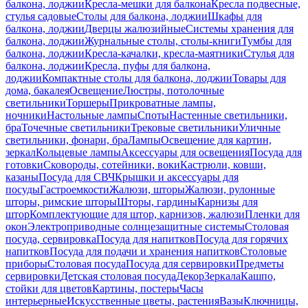
балкона, лоджии
Кресла-мешки для балкона
Кресла подвесные,
стулья садовые
Столы для балкона, лоджии
Шкафы для
балкона, лоджии
Дверцы жалюзийные
Системы хранения для
балкона, лоджии
Журнальные столы, столы-книги
Тумбы для
балкона, лоджии
Кресла-качалки, кресла-маятники
Стулья для
балкона, лоджии
Кресла, пуфы для балкона,
лоджии
Компактные столы для балкона, лоджии
Товары для
дома, бакалея
Освещение
Люстры, потолочные
светильники
Торшеры
Прикроватные лампы,
ночники
Настольные лампы
Споты
Настенные светильники,
бра
Точечные светильники
Трековые светильники
Уличные
светильники, фонари, бра
Лампы
Освещение для картин,
зеркал
Кольцевые лампы
Аксессуары для освещения
Посуда для
готовки
Сковороды, сотейники, воки
Кастрюли, ковши,
казаны
Посуда для СВЧ
Крышки и аксессуары для
посуды
Гастроемкости
Жалюзи, шторы
Жалюзи, рулонные
шторы, римские шторы
Шторы, гардины
Карнизы для
штор
Комплектующие для штор, карнизов, жалюзи
Пленки для
окон
Электроприводные солнцезащитные системы
Столовая
посуда, сервировка
Посуда для напитков
Посуда для горячих
напитков
Посуда для подачи и хранения напитков
Столовые
приборы
Столовая посуда
Посуда для сервировки
Предметы
сервировки
Детская столовая посуда
Декор
Зеркала
Кашпо,
стойки для цветов
Картины, постеры
Часы
интерьерные
Искусственные цветы, растения
Вазы
Ключницы,