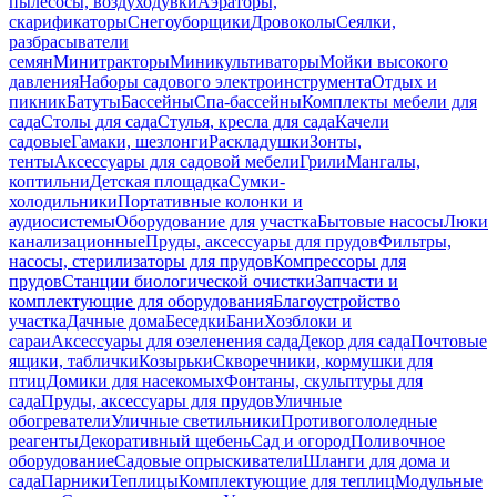
пылесосы, воздуходувки
Аэраторы,
скарификаторы
Снегоуборщики
Дровоколы
Сеялки,
разбрасыватели
семян
Минитракторы
Миникультиваторы
Мойки высокого
давления
Наборы садового электроинструмента
Отдых и
пикник
Батуты
Бассейны
Спа-бассейны
Комплекты мебели для
сада
Столы для сада
Стулья, кресла для сада
Качели
садовые
Гамаки, шезлонги
Раскладушки
Зонты,
тенты
Аксессуары для садовой мебели
Грили
Мангалы,
коптильни
Детская площадка
Сумки-
холодильники
Портативные колонки и
аудиосистемы
Оборудование для участка
Бытовые насосы
Люки
канализационные
Пруды, аксессуары для прудов
Фильтры,
насосы, стерилизаторы для прудов
Компрессоры для
прудов
Станции биологической очистки
Запчасти и
комплектующие для оборудования
Благоустройство
участка
Дачные дома
Беседки
Бани
Хозблоки и
сараи
Аксессуары для озеленения сада
Декор для сада
Почтовые
ящики, таблички
Козырьки
Скворечники, кормушки для
птиц
Домики для насекомых
Фонтаны, скульптуры для
сада
Пруды, аксессуары для прудов
Уличные
обогреватели
Уличные светильники
Противогололедные
реагенты
Декоративный щебень
Сад и огород
Поливочное
оборудование
Садовые опрыскиватели
Шланги для дома и
сада
Парники
Теплицы
Комплектующие для теплиц
Модульные