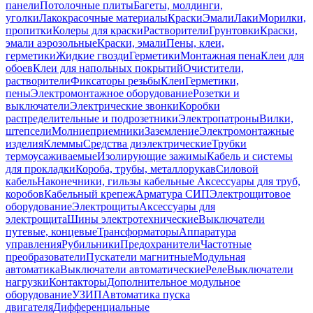
панели
Потолочные плиты
Багеты, молдинги,
уголки
Лакокрасочные материалы
Краски
Эмали
Лаки
Морилки,
пропитки
Колеры для краски
Растворители
Грунтовки
Краски,
эмали аэрозольные
Краски, эмали
Пены, клеи,
герметики
Жидкие гвозди
Герметики
Монтажная пена
Клеи для
обоев
Клеи для напольных покрытий
Очистители,
растворители
Фиксаторы резьбы
Клеи
Герметики,
пены
Электромонтажное оборудование
Розетки и
выключатели
Электрические звонки
Коробки
распределительные и подрозетники
Электропатроны
Вилки,
штепсели
Молниеприемники
Заземление
Электромонтажные
изделия
Клеммы
Средства диэлектрические
Трубки
термоусаживаемые
Изолирующие зажимы
Кабель и системы
для прокладки
Короба, трубы, металлорукав
Силовой
кабель
Наконечники, гильзы кабельные
Аксессуары для труб,
коробов
Кабельный крепеж
Арматура СИП
Электрощитовое
оборудование
Электрощиты
Аксессуары для
электрощита
Шины электротехнические
Выключатели
путевые, концевые
Трансформаторы
Аппаратура
управления
Рубильники
Предохранители
Частотные
преобразователи
Пускатели магнитные
Модульная
автоматика
Выключатели автоматические
Реле
Выключатели
нагрузки
Контакторы
Дополнительное модульное
оборудование
УЗИП
Автоматика пуска
двигателя
Дифференциальные