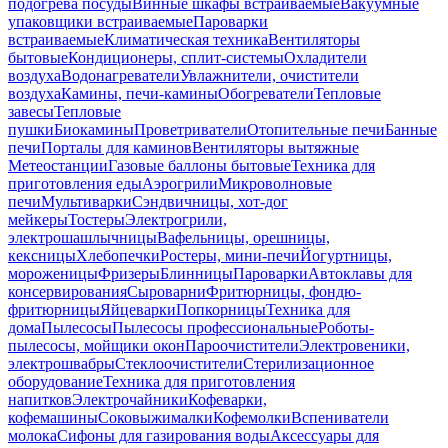
подогрева посуды
Винные шкафы встраиваемые
Вакуумные
упаковщики встраиваемые
Пароварки
встраиваемые
Климатическая техника
Вентиляторы
бытовые
Кондиционеры, сплит-системы
Охладители
воздуха
Водонагреватели
Увлажнители, очистители
воздуха
Камины, печи-камины
Обогреватели
Тепловые
завесы
Тепловые
пушки
Биокамины
Проветриватели
Отопительные печи
Банные
печи
Порталы для каминов
Вентиляторы вытяжные
Метеостанции
Газовые баллоны бытовые
Техника для
приготовления еды
Аэрогрили
Микроволновые
печи
Мультиварки
Сэндвичницы, хот-дог
мейкеры
Тостеры
Электрогрили,
электрошашлычницы
Вафельницы, орешницы,
кексницы
Хлебопечки
Ростеры, мини-печи
Йогуртницы,
мороженицы
Фризеры
Блинницы
Пароварки
Автоклавы для
консервирования
Сыроварни
Фритюрницы, фондю-
фритюрницы
Яйцеварки
Попкорницы
Техника для
дома
Пылесосы
Пылесосы профессиональные
Роботы-
пылесосы, мойщики окон
Пароочистители
Электровеники,
электрошвабры
Стеклоочистители
Стерилизационное
оборудование
Техника для приготовления
напитков
Электрочайники
Кофеварки,
кофемашины
Соковыжималки
Кофемолки
Вспениватели
молока
Сифоны для газирования воды
Аксессуары для