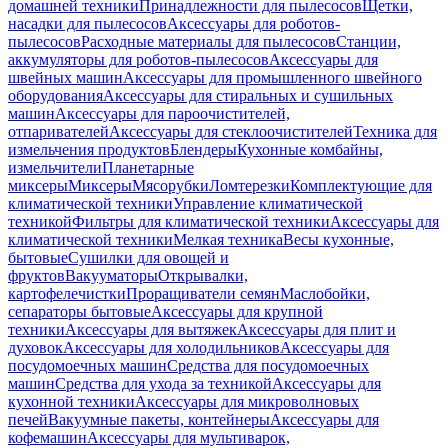
домашней техники
Принадлежности для пылесосов
Щетки,
насадки для пылесосов
Аксессуары для роботов-
пылесосов
Расходные материалы для пылесосов
Станции,
аккумуляторы для роботов-пылесосов
Аксессуары для
швейных машин
Аксессуары для промышленного швейного
оборудования
Аксессуары для стиральных и сушильных
машин
Аксессуары для пароочистителей,
отпаривателей
Аксессуары для стеклоочистителей
Техника для
измельчения продуктов
Блендеры
Кухонные комбайны,
измельчители
Планетарные
миксеры
Миксеры
Мясорубки
Ломтерезки
Комплектующие для
климатической техники
Управление климатической
техникой
Фильтры для климатической техники
Аксессуары для
климатической техники
Мелкая техника
Весы кухонные,
бытовые
Сушилки для овощей и
фруктов
Вакууматоры
Открывалки,
картофелечистки
Проращиватели семян
Маслобойки,
сепараторы бытовые
Аксессуары для крупной
техники
Аксессуары для вытяжек
Аксессуары для плит и
духовок
Аксессуары для холодильников
Аксессуары для
посудомоечных машин
Средства для посудомоечных
машин
Средства для ухода за техникой
Аксессуары для
кухонной техники
Аксессуары для микроволновых
печей
Вакуумные пакеты, контейнеры
Аксессуары для
кофемашин
Аксессуары для мультиварок,