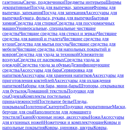
газетницы
Свечи, подсвечники
Предметы интерьера
Ширмы
декоративные
Посуда для выпечки, запекания
Формы для
выпечки, запекания
Посуда для запекания
Аксессуары для
выпечки
Бумага, фольга, рукава для выпечки
Бытовая
химия
Средства для стирки
Средства для посудомоечных
машин
Универсальные, специальные чистящие
средства
Чистящие средства для стекол и зеркал
Чистящие
средства для ванной и туалета
Чистящие средства для
кухни
Средства для мытья посуды
Чистящие средства для
мебели
Чистящие средства для напольных покрытий и
ковров
Средства для ухода за техникой
Освежители
воздуха
Средства от насекомых
Средства ухода за
одеждой
Средства ухода за обувью
Дезинфицирующие
средства
Аксессуары для бара
Сервировка для
напитков
Аксессуары для хранения напитков
Аксессуары для
приготовления коктейлей
Аксессуары для охлаждения
напитков
Наборы для бара, мини-бары
Штопоры, открывалки
для бутылок
Домашний текстиль
Подушки для
сна
Одеяла
Комплекты постельных
принадлежностей
Постельное белье
Пледы,
покрывала
Полотенца
Скатерти
Подушки декоративные
Маски,
беруши для сна
Наполнители для домашнего
текстиля
Ткани
Кухонные ножи, аксессуары
Ножи
Аксессуары
для кухонных ножей
Ножеточки и комплектующие
Ковры и
напольные покрытия
Ковры, циновки, шкуры
Ковры,