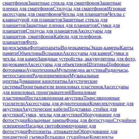
смартфонов
Защитные стекла для смартфонов
Защитные
пленки для смартфонов
Стилусы для смартфонов
Игровые
аксессуары для смартфонов
Чехлы для планшетов
Чехлы с
клавиатурой для планшетов
Защитные стекла для
планшетов
Защитные пленки для планшетов
Сумки для
планшетов
Стилусы для планшетов
Аксессуары для
планшетов, смартфонов
Кабели для телефонов,
планшетов
Фото,
видеосъемка
Фотоаппараты
Видеокамеры
Экшн-камеры
Карты
памяти
Объективы
Вспышки
Аксессуары для камер
Сумки и
чехлы для камер
Зарядные устройства, аккумуляторы для фото,
видеокамер
Аксессуары для объективов
Штативы
Цифровые
фоторамки
Аудиотехника
Мультимедиа акустика
Радиочасы,
метеостанции
Радиоприемники
Музыкальные
центры
Домашние кинотеатры
Акустические
системы
Проигрыватели виниловых пластинок
Аксессуары
для виниловых проигрывателей
Виниловые
пластинки
Инсталляционная акустика
Трансляционные
усилители
Аксессуары для аудиотехники
Комплектующие для
акустики
Акустические кабели
Подставки, стойки для
акустики
Сумки, чехлы для акустики
Оборудование для
фотостудии
Кольцевые лампы
Фоны для фотостудии
Студийное
освещение
Насадки светоформирующие для
фотостудии
Фотозонты, отражатели
Оборудование для
предметной съемки
Вспышки студийные
Комплекты