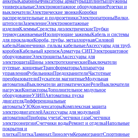
анкеры
Карабины
Фиксаторы арматуры
Шплинты
Пружины
универсальные
Электромонтажное оборудование
Розетки и
выключатели
Электрические звонки
Коробки
распределительные и подрозетники
Электропатроны
Вилки,
штепсели
Заземление
Электромонтажные
изделия
Клеммы
Средства диэлектрические
Трубки
термоусаживаемые
Изолирующие зажимы
Кабель и системы
для прокладки
Короба, трубы, металлорукав
Силовой
кабель
Наконечники, гильзы кабельные
Аксессуары для труб,
коробов
Кабельный крепеж
Арматура СИП
Электрощитовое
оборудование
Электрощиты
Аксессуары для
электрощита
Шины электротехнические
Выключатели
путевые, концевые
Трансформаторы
Аппаратура
управления
Рубильники
Предохранители
Частотные
преобразователи
Пускатели магнитные
Модульная
автоматика
Выключатели автоматические
Реле
Выключатели
нагрузки
Контакторы
Дополнительное модульное
оборудование
УЗИП
Автоматика пуска
двигателя
Дифференциальные
автоматы
УЗО
Конденсаторы
Комплексная защита
электродвигателей
Аксессуары для модульной
автоматики
Приборы учета
Счетчики газа
Счетчики
электроэнергии
Счетчики воды
Ремонт и отделка
Напольные
покрытия и
плитка
Плитка
Ламинат
Линолеум
Керамогранит
Спортивные