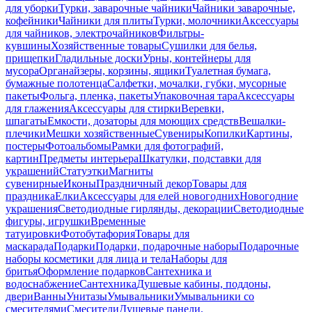
для уборки
Турки, заварочные чайники
Чайники заварочные,
кофейники
Чайники для плиты
Турки, молочники
Аксессуары
для чайников, электрочайников
Фильтры-
кувшины
Хозяйственные товары
Сушилки для белья,
прищепки
Гладильные доски
Урны, контейнеры для
мусора
Органайзеры, корзины, ящики
Туалетная бумага,
бумажные полотенца
Салфетки, мочалки, губки, мусорные
пакеты
Фольга, пленка, пакеты
Упаковочная тара
Аксессуары
для глажения
Аксессуары для стирки
Веревки,
шпагаты
Емкости, дозаторы для моющих средств
Вешалки-
плечики
Мешки хозяйственные
Сувениры
Копилки
Картины,
постеры
Фотоальбомы
Рамки для фотографий,
картин
Предметы интерьера
Шкатулки, подставки для
украшений
Статуэтки
Магниты
сувенирные
Иконы
Праздничный декор
Товары для
праздника
Елки
Аксессуары для елей новогодних
Новогодние
украшения
Светодиодные гирлянды, декорации
Светодиодные
фигуры, игрушки
Временные
татуировки
Фотобутафория
Товары для
маскарада
Подарки
Подарки, подарочные наборы
Подарочные
наборы косметики для лица и тела
Наборы для
бритья
Оформление подарков
Сантехника и
водоснабжение
Сантехника
Душевые кабины, поддоны,
двери
Ванны
Унитазы
Умывальники
Умывальники со
смесителями
Смесители
Душевые панели,