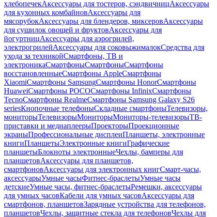
хлебопечек
Аксессуары для тостеров, сэндвичниц
Аксессуары
для кухонных комбайнов
Аксессуары для
мясорубок
Аксессуары для блендеров, миксеров
Аксессуары
для сушилок овощей и фруктов
Аксессуары для
йогуртниц
Аксессуары для аэрогрилей,
электрогрилей
Аксессуары для соковыжималок
Средства для
ухода за техникой
Смартфоны, ТВ и
электроника
Смартфоны
Смартфоны
Смартфоны
восстановленные
Смартфоны Apple
Смартфоны
Xiaomi
Смартфоны Samsung
Смартфоны Honor
Смартфоны
Huawei
Смартфоны POCO
Смартфоны Infinix
Смартфоны
Tecno
Смартфоны Realme
Смартфоны Samsung Galaxy S26
series
Кнопочные телефоны
Складные смартфоны
Телевизоры,
мониторы
Телевизоры
Мониторы
Мониторы-телевизоры
ТВ-
приставки и медиаплееры
Проекторы
Проекционные
экраны
Профессиональные дисплеи
Планшеты, электронные
книги
Планшеты
Электронные книги
Графические
планшеты
Блокноты электронные
Чехлы, бамперы для
планшетов
Аксессуары для планшетов,
смартфонов
Аксессуары для электронных книг
Смарт-часы,
аксессуары
Умные часы
Фитнес-браслеты
Умные часы
детские
Умные часы, фитнес-браслеты
Ремешки, аксессуары
для умных часов
Кабели для умных часов
Аксессуары для
смартфонов, планшетов
Зарядные устройства для телефонов,
планшетов
Чехлы, защитные стекла для телефонов
Чехлы для