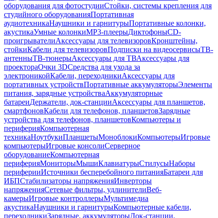
оборудования для фотостудии
Стойки, системы крепления для
студийного оборудования
Портативная
аудиотехника
Наушники и гарнитуры
Портативные колонки,
акустика
Умные колонки
MP3-плееры
Диктофоны
CD-
проигрыватели
Аксессуары для телевизоров
Кронштейны,
стойки
Кабели для телевизоров
Подписки на видеосервисы
ТВ-
антенны
ТВ-тюнеры
Аксессуары для ТВ
Аксессуары для
проектора
Очки 3D
Средства для ухода за
электроникой
Кабели, переходники
Аксессуары для
портативных устройств
Портативные аккумуляторы
Элементы
питания, зарядные устройства
Аккумуляторные
батареи
Держатели, док-станции
Аксессуары для планшетов,
смартфонов
Кабели для телефонов, планшетов
Зарядные
устройства для телефонов, планшетов
Компьютеры и
периферия
Компьютерная
техника
Ноутбуки
Планшеты
Моноблоки
Компьютеры
Игровые
компьютеры
Игровые консоли
Серверное
оборудование
Компьютерная
периферия
Мониторы
Мыши
Клавиатуры
Стилусы
Наборы
периферии
Источники бесперебойного питания
Батареи для
ИБП
Стабилизаторы напряжения
Инверторы
напряжения
Сетевые фильтры, удлинители
Веб-
камеры
Игровые контроллеры
Мультимедиа
акустика
Наушники и гарнитуры
Компьютерные кабели,
переходники
Зарядные, аккумуляторы
Док-станции,