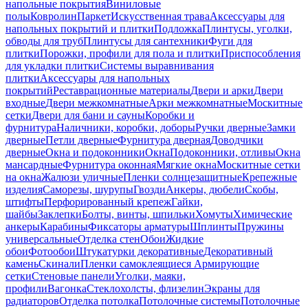
напольные покрытия
Виниловые
полы
Ковролин
Паркет
Искусственная трава
Аксессуары для
напольных покрытий и плитки
Подложка
Плинтусы, уголки,
обводы для труб
Плинтусы для сантехники
Фуги для
плитки
Порожки, профили для пола и плитки
Приспособления
для укладки плитки
Системы выравнивания
плитки
Аксессуары для напольных
покрытий
Реставрационные материалы
Двери и арки
Двери
входные
Двери межкомнатные
Арки межкомнатные
Москитные
сетки
Двери для бани и сауны
Коробки и
фурнитура
Наличники, коробки, доборы
Ручки дверные
Замки
дверные
Петли дверные
Фурнитура дверная
Доводчики
дверные
Окна и подоконники
Окна
Подоконники, отливы
Окна
мансардные
Фурнитура оконная
Мягкие окна
Москитные сетки
на окна
Жалюзи уличные
Пленки солнцезащитные
Крепежные
изделия
Саморезы, шурупы
Гвозди
Анкеры, дюбели
Скобы,
штифты
Перфорированный крепеж
Гайки,
шайбы
Заклепки
Болты, винты, шпильки
Хомуты
Химические
анкеры
Карабины
Фиксаторы арматуры
Шплинты
Пружины
универсальные
Отделка стен
Обои
Жидкие
обои
Фотообои
Штукатурки декоративные
Декоративный
камень
Скинали
Пленки самоклеящиеся
Армирующие
сетки
Стеновые панели
Уголки, маяки,
профили
Вагонка
Стеклохолсты, флизелин
Экраны для
радиаторов
Отделка потолка
Потолочные системы
Потолочные