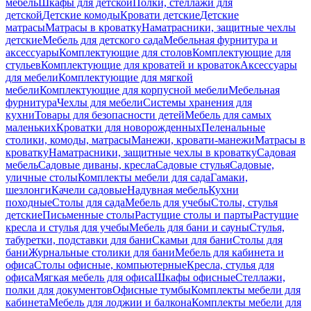
мебель
Шкафы для детской
Полки, стеллажи для
детской
Детские комоды
Кровати детские
Детские
матрасы
Матрасы в кроватку
Наматрасники, защитные чехлы
детские
Мебель для детского сада
Мебельная фурнитура и
аксессуары
Комплектующие для столов
Комплектующие для
стульев
Комплектующие для кроватей и кроваток
Аксессуары
для мебели
Комплектующие для мягкой
мебели
Комплектующие для корпусной мебели
Мебельная
фурнитура
Чехлы для мебели
Системы хранения для
кухни
Товары для безопасности детей
Мебель для самых
маленьких
Кроватки для новорожденных
Пеленальные
столики, комоды, матрасы
Манежи, кровати-манежи
Матрасы в
кроватку
Наматрасники, защитные чехлы в кроватку
Садовая
мебель
Садовые диваны, кресла
Садовые стулья
Садовые,
уличные столы
Комплекты мебели для сада
Гамаки,
шезлонги
Качели садовые
Надувная мебель
Кухни
походные
Столы для сада
Мебель для учебы
Столы, стулья
детские
Письменные столы
Растущие столы и парты
Растущие
кресла и стулья для учебы
Мебель для бани и сауны
Стулья,
табуретки, подставки для бани
Скамьи для бани
Столы для
бани
Журнальные столики для бани
Мебель для кабинета и
офиса
Столы офисные, компьютерные
Кресла, стулья для
офиса
Мягкая мебель для офиса
Шкафы офисные
Стеллажи,
полки для документов
Офисные тумбы
Комплекты мебели для
кабинета
Мебель для лоджии и балкона
Комплекты мебели для