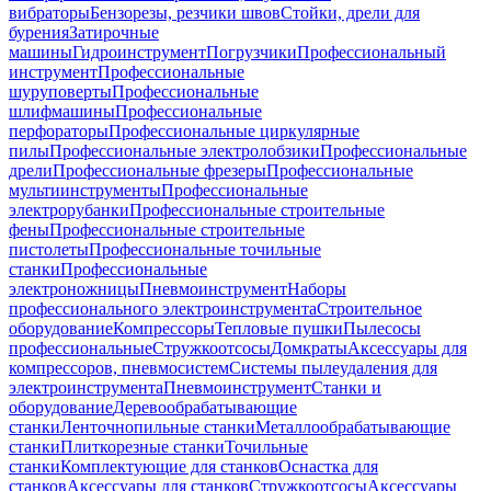
вибраторы
Бензорезы, резчики швов
Стойки, дрели для
бурения
Затирочные
машины
Гидроинструмент
Погрузчики
Профессиональный
инструмент
Профессиональные
шуруповерты
Профессиональные
шлифмашины
Профессиональные
перфораторы
Профессиональные циркулярные
пилы
Профессиональные электролобзики
Профессиональные
дрели
Профессиональные фрезеры
Профессиональные
мультиинструменты
Профессиональные
электрорубанки
Профессиональные строительные
фены
Профессиональные строительные
пистолеты
Профессиональные точильные
станки
Профессиональные
электроножницы
Пневмоинструмент
Наборы
профессионального электроинструмента
Строительное
оборудование
Компрессоры
Тепловые пушки
Пылесосы
профессиональные
Стружкоотсосы
Домкраты
Аксессуары для
компрессоров, пневмосистем
Системы пылеудаления для
электроинструмента
Пневмоинструмент
Станки и
оборудование
Деревообрабатывающие
станки
Ленточнопильные станки
Металлообрабатывающие
станки
Плиткорезные станки
Точильные
станки
Комплектующие для станков
Оснастка для
станков
Аксессуары для станков
Стружкоотсосы
Аксессуары