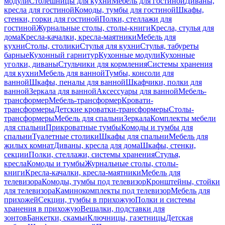
модули
Столешницы для кухни
Мебель для гостиной
Диваны,
кресла для гостиной
Комоды, тумбы для гостиной
Шкафы,
стенки, горки для гостиной
Полки, стеллажи для
гостиной
Журнальные столы, столы-книги
Кресла, стулья для
дома
Кресла-качалки, кресла-маятники
Мебель для
кухни
Столы, столики
Стулья для кухни
Стулья, табуреты
барные
Кухонный гарнитур
Кухонные модули
Кухонные
уголки, диваны
Стульчики для кормления
Системы хранения
для кухни
Мебель для ванной
Тумбы, консоли для
ванной
Шкафы, пеналы для ванной
Шкафчики, полки для
ванной
Зеркала для ванной
Аксессуары для ванной
Мебель-
трансформер
Мебель-трансформер
Кровати-
трансформеры
Детские кроватки-трансформеры
Столы-
трансформеры
Мебель для спальни
Зеркала
Комплекты мебели
для спальни
Прикроватные тумбы
Комоды и тумбы для
спальни
Туалетные столики
Шкафы для спальни
Мебель для
жилых комнат
Диваны, кресла для дома
Шкафы, стенки,
секции
Полки, стеллажи, системы хранения
Стулья,
кресла
Комоды и тумбы
Журнальные столы, столы-
книги
Кресла-качалки, кресла-маятники
Мебель для
телевизора
Комоды, тумбы под телевизор
Кронштейны, стойки
для телевизора
Каминокомплекты под телевизор
Мебель для
прихожей
Секции, тумбы в прихожую
Полки и системы
хранения в прихожую
Вешалки, подставки для
зонтов
Банкетки, скамьи
Ключницы, газетницы
Детская