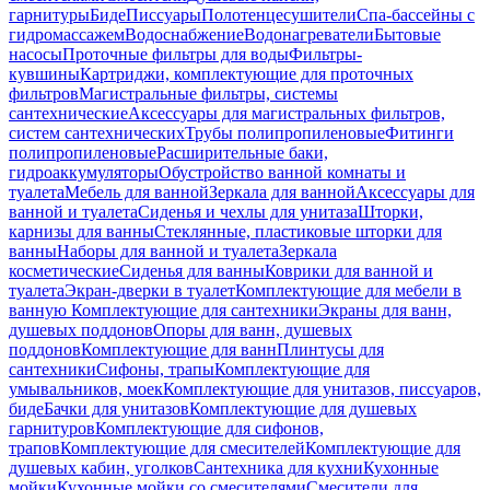
гарнитуры
Биде
Писсуары
Полотенцесушители
Спа-бассейны с
гидромассажем
Водоснабжение
Водонагреватели
Бытовые
насосы
Проточные фильтры для воды
Фильтры-
кувшины
Картриджи, комплектующие для проточных
фильтров
Магистральные фильтры, системы
сантехнические
Аксессуары для магистральных фильтров,
систем сантехнических
Трубы полипропиленовые
Фитинги
полипропиленовые
Расширительные баки,
гидроаккумуляторы
Обустройство ванной комнаты и
туалета
Мебель для ванной
Зеркала для ванной
Аксессуары для
ванной и туалета
Сиденья и чехлы для унитаза
Шторки,
карнизы для ванны
Стеклянные, пластиковые шторки для
ванны
Наборы для ванной и туалета
Зеркала
косметические
Сиденья для ванны
Коврики для ванной и
туалета
Экран-дверки в туалет
Комплектующие для мебели в
ванную
Комплектующие для сантехники
Экраны для ванн,
душевых поддонов
Опоры для ванн, душевых
поддонов
Комплектующие для ванн
Плинтусы для
сантехники
Сифоны, трапы
Комплектующие для
умывальников, моек
Комплектующие для унитазов, писсуаров,
биде
Бачки для унитазов
Комплектующие для душевых
гарнитуров
Комплектующие для сифонов,
трапов
Комплектующие для смесителей
Комплектующие для
душевых кабин, уголков
Сантехника для кухни
Кухонные
мойки
Кухонные мойки со смесителями
Смесители для