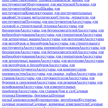
инструментов
Оборудование для мастерской
Тележки для
инструментов
Магниты
Шкафы для
инструментов
Комплектующие для инструментальных
шкафов
Стеллажи металлические
Стенды, держатели для
инструментов
Поддоны для инструментов
Аксессуары для
силовой и строительной техники
Аксессуары для
бензорезов
Аксессуары для бетоносмесителей
Аксессуары для
виброоборудования
Аксессуары для генераторов
Аксессуары
для затирочных машин
Аксессуары для мотопомп
Аксессуары
для мотобуров и бензобуров
Аксессуары для строительного
инструмента
Аксессуары пневмооборудования
Аксессуары для
бензорезов
Аксессуары для бетоносмесителей
Аксессуары для
виброоборудования
Аксессуары для генераторов
Аксессуары
для затирочных машин
Аксессуары для мотопомп
Аксессуары
для мотобуров и бензобуров
Аксессуары для
электроинструмента
Аксессуары для компрессоров,
пневмосистем
Аксессуары для сварки, пайки
Аксессуары для
станков
Аксессуары для стружкоотсосов
Аксессуары для
бурения и сверления
Аксессуары для резания
Аксессуары для
шлифования
Аксессуары для измерительных
приборов
Аксессуары для станков
Дом и сад
Садовая
техника
Триммеры, бензокосы
Цепные
пилы
Газонокосилки
Культиваторы, мотоблоки
Кусторезы,
садовые ножницы
Садовые, кормовые измельчители
Садовые