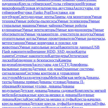
наушники
Кресла геймерские
Столы геймерские
Игровые
микрофоны
Игровая мультимедиа акустика
Аксессуары для
геймеров
Фигурки Funko Pop
Подставки для
ноутбуков
Светодиодные ленты
Лампы для мониторов
Умная
техника
Умные роботы-пылесосы
Умные телевизоры
Умные
стиральные машины
Умные чайники
Умные роботы
кулинарные
Умные вентиляторы
Умные кондиционеры
Умные
обогреватели
Умные увлажнители, очистители воздуха
Умные
отопительные котлы
Умные проветриватели
Умные радиочасы,
метеостанции
Умные кормушки и поилки для
животных
Умные напольные весы
Накопители данных
USB
Flash накопители
Внешние HDD, SSD диски
Карты
памяти
Сетевые накопители
Картридеры
Оптические
диски
Наблюдение и безопасность
Камеры
видеонаблюдения
Аксессуары для CCTV
Домофоны,
вызывные панели
Датчики для дома
Охранные системы,
сигнализации
Системы контроля и управления
доступом
Металлодетекторы
Мебель
Мягкая мебель
Диваны,
тахты
Диваны прямые
Диваны угловые
Диваны П-
образные
Кухонные уголки, диваны
Диваны
модульные
Детские диваны
Диваны садовые
Комплекты мягкой
мебели
Бескаркасные кресла-мешки и диваны
Надувные
диваны
Кресла
Кресла
Кресла-мешки и пуфы
Кресла-качалки,
кресла-маятники
Детские кресла, пуфы
Надувные кресла
Пуфы,
оттоманки
Кресла-кровати
Игровая мебель
Кресла