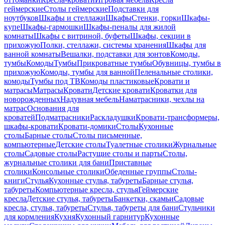
геймерские
Столы геймерские
Подставки для
ноутбуков
Шкафы и стеллажи
Шкафы
Стенки, горки
Шкафы-
купе
Шкафы-гармошки
Шкафы-пеналы для жилой
комнаты
Шкафы с витриной, буфеты
Шкафы, секции в
прихожую
Полки, стеллажи, системы хранения
Шкафы для
ванной комнаты
Вешалки, подставки для зонтов
Комоды,
тумбы
Комоды
Тумбы
Прикроватные тумбы
Обувницы, тумбы в
прихожую
Комоды, тумбы для ванной
Пеленальные столики,
комоды
Тумбы под ТВ
Комоды пластиковые
Кровати и
матрасы
Матрасы
Кровати
Детские кровати
Кроватки для
новорожденных
Надувная мебель
Наматрасники, чехлы на
матрас
Основания для
кроватей
Подматрасники
Раскладушки
Кровати-трансформеры,
шкафы-кровати
Кровати-домики
Столы
Кухонные
столы
Барные столы
Столы письменные,
компьютерные
Детские столы
Туалетные столики
Журнальные
столы
Садовые столы
Растущие столы и парты
Столы,
журнальные столики для бани
Приставные
столики
Консольные столики
Обеденные группы
Столы-
книги
Стулья
Кухонные стулья, табуреты
Барные стулья,
табуреты
Компьютерные кресла, стулья
Геймерские
кресла
Детские стулья, табуреты
Банкетки, скамьи
Садовые
кресла, стулья, табуреты
Стулья, табуреты для бани
Стульчики
для кормления
Кухня
Кухонный гарнитур
Кухонные