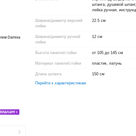
штанга, душевой шланг
лейка ручная, инструкц
Ширина/диаметр верхней
22.5 см
лейки
Ширина/диаметр ручной
12 см
лейки
Высота панели/стойки
от 105 до 145 см
Материал панели/стойки
пластик, латунь
Длина шланга
150 см
Перейти к характеристикам
КВИДАЦИЯ