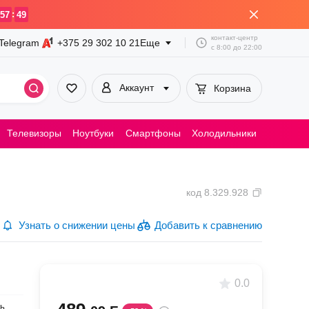
:
57
49
контакт-центр
Telegram
+375 29
302 10 21
Еще
с
8:00
до
22:00
Аккаунт
Корзина
Телевизоры
Ноутбуки
Смартфоны
Холодильники
Пылесосы
код
8.329.928
Узнать о снижении цены
Добавить к сравнению
0.0
ь,