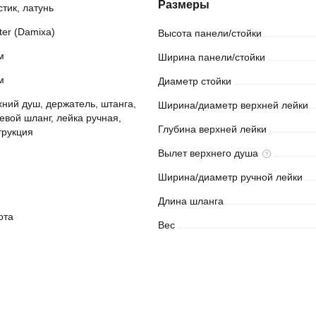
Размеры
стик, латунь
ter (Damixa)
Высота
панели/стойки
м
Ширина
панели/стойки
м
Диаметр
стойки
хний душ, держатель, штанга, 
Ширина/диаметр верхней
лейки
евой шланг, лейка ручная, 
Глубина верхней
лейки
трукция
Вылет верхнего
душа
Ширина/диаметр ручной
лейки
Длина
шланга
ота
Вес