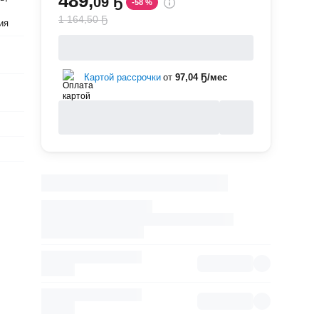
489
,
09 Ҕ
-58 %
,
1 164,50 Ҕ
ия
Картой рассрочки
от
97,04 Ҕ/мес