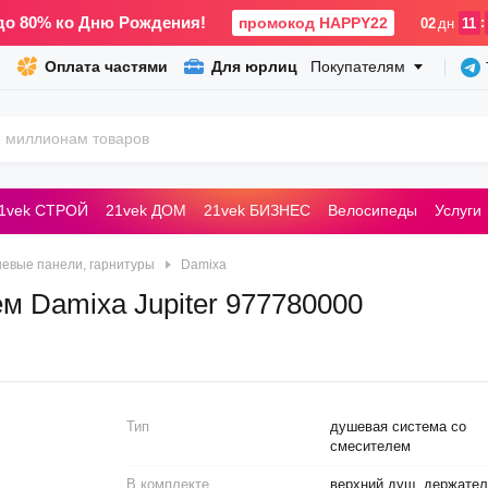
до 80% ко Дню Рождения!
промокод HAPPY22
:
02
дн
11
Оплата частями
Для юрлиц
Покупателям
1vek СТРОЙ
21vek ДОМ
21vek БИЗНЕС
Велосипеды
Услуги
ьные машины
евые панели, гарнитуры
Damixa
м Damixa Jupiter 977780000
Тип
душевая система со
смесителем
В комплекте
верхний душ, держател