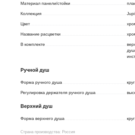
Материал
панели/стойки
пла
Коллекция
Jupi
Цвет
хро
Название
расцветки
хро
В
комплекте
вер
душ
инс
Ручной душ
Форма ручного
душа
круг
Регулировка держателя ручного
душа
выс
Верхний душ
Форма верхнего
душа
круг
Страна производства:
Россия