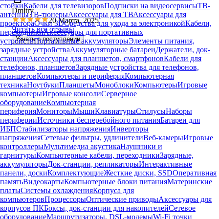
стойки
Кабели для телевизоров
Подписки на видеосервисы
ТВ-
Dmitry
антенны
ТВ-тюнеры
Аксессуары для ТВ
Аксессуары для
20 Марта, 2025
проектора
Очки 3D
Средства для ухода за электроникой
Кабели,
Читать все отзывы
переходники
Аксессуары для портативных
Узнать о поступлении
устройств
Портативные аккумуляторы
Элементы питания,
зарядные устройства
Аккумуляторные батареи
Держатели, док-
станции
Аксессуары для планшетов, смартфонов
Кабели для
телефонов, планшетов
Зарядные устройства для телефонов,
планшетов
Компьютеры и периферия
Компьютерная
техника
Ноутбуки
Планшеты
Моноблоки
Компьютеры
Игровые
компьютеры
Игровые консоли
Серверное
оборудование
Компьютерная
периферия
Мониторы
Мыши
Клавиатуры
Стилусы
Наборы
периферии
Источники бесперебойного питания
Батареи для
ИБП
Стабилизаторы напряжения
Инверторы
напряжения
Сетевые фильтры, удлинители
Веб-камеры
Игровые
контроллеры
Мультимедиа акустика
Наушники и
гарнитуры
Компьютерные кабели, переходники
Зарядные,
аккумуляторы
Док-станции, репликаторы
Интерактивные
панели, доски
Комплектующие
Жесткие диски, SSD
Оперативная
память
Видеокарты
Компьютерные блоки питания
Материнские
платы
Системы охлаждения
Корпуса для
компьютеров
Процессоры
Оптические приводы
Аксессуары для
корпусов ПК
Боксы, док-станции для накопителей
Сетевое
оборудование
Маршрутизаторы, DSL-модемы
Wi-Fi точки