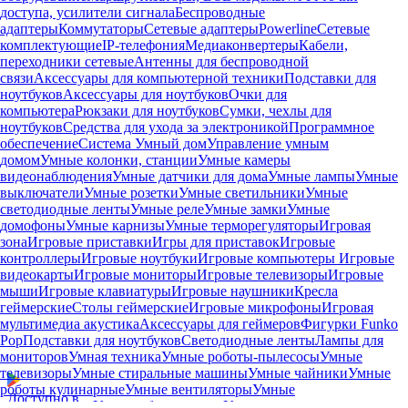
доступа, усилители сигнала
Беспроводные
адаптеры
Коммутаторы
Сетевые адаптеры
Powerline
Сетевые
комплектующие
IP-телефония
Медиаконвертеры
Кабели,
переходники сетевые
Антенны для беспроводной
связи
Аксессуары для компьютерной техники
Подставки для
ноутбуков
Аксессуары для ноутбуков
Очки для
компьютера
Рюкзаки для ноутбуков
Сумки, чехлы для
ноутбуков
Средства для ухода за электроникой
Программное
обеспечение
Система Умный дом
Управление умным
домом
Умные колонки, станции
Умные камеры
видеонаблюдения
Умные датчики для дома
Умные лампы
Умные
выключатели
Умные розетки
Умные светильники
Умные
светодиодные ленты
Умные реле
Умные замки
Умные
домофоны
Умные карнизы
Умные терморегуляторы
Игровая
зона
Игровые приставки
Игры для приставок
Игровые
контроллеры
Игровые ноутбуки
Игровые компьютеры
Игровые
видеокарты
Игровые мониторы
Игровые телевизоры
Игровые
мыши
Игровые клавиатуры
Игровые наушники
Кресла
геймерские
Столы геймерские
Игровые микрофоны
Игровая
мультимедиа акустика
Аксессуары для геймеров
Фигурки Funko
Pop
Подставки для ноутбуков
Светодиодные ленты
Лампы для
мониторов
Умная техника
Умные роботы-пылесосы
Умные
телевизоры
Умные стиральные машины
Умные чайники
Умные
роботы кулинарные
Умные вентиляторы
Умные
Доступно в
кондиционеры
Умные обогреватели
Умные увлажнители,