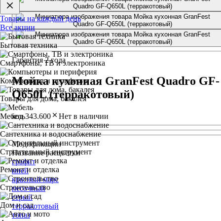
Товары на каждый день
Все акции
Бытовая техника
Гарантия 2 года
Смартфоны, ТВ и электроника
Мойка кухонная GranFest Quadro GF-
Компьютеры и периферия
Q650L (терракотовый)
Товары для дома, бакалея
код 343.600
Нет в наличии
Мебель
Сантехника и водоснабжение
Модификации
Строительный инструмент
Название расцветки
графит
Ремонт и отделка
иней
красный марс
Строительство
песочный
серый
Дом и сад
терракотовый
топаз