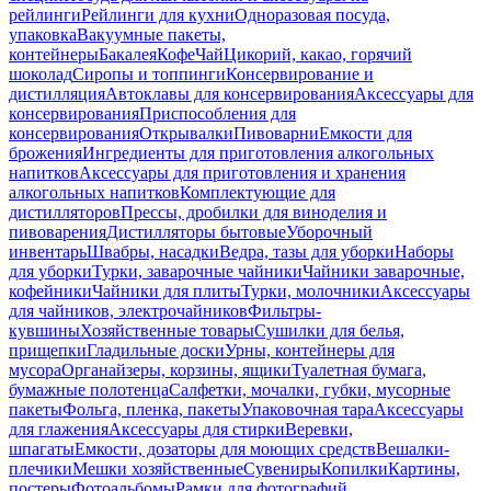
рейлинги
Рейлинги для кухни
Одноразовая посуда,
упаковка
Вакуумные пакеты,
контейнеры
Бакалея
Кофе
Чай
Цикорий, какао, горячий
шоколад
Сиропы и топпинги
Консервирование и
дистилляция
Автоклавы для консервирования
Аксессуары для
консервирования
Приспособления для
консервирования
Открывалки
Пивоварни
Емкости для
брожения
Ингредиенты для приготовления алкогольных
напитков
Аксессуары для приготовления и хранения
алкогольных напитков
Комплектующие для
дистилляторов
Прессы, дробилки для виноделия и
пивоварения
Дистилляторы бытовые
Уборочный
инвентарь
Швабры, насадки
Ведра, тазы для уборки
Наборы
для уборки
Турки, заварочные чайники
Чайники заварочные,
кофейники
Чайники для плиты
Турки, молочники
Аксессуары
для чайников, электрочайников
Фильтры-
кувшины
Хозяйственные товары
Сушилки для белья,
прищепки
Гладильные доски
Урны, контейнеры для
мусора
Органайзеры, корзины, ящики
Туалетная бумага,
бумажные полотенца
Салфетки, мочалки, губки, мусорные
пакеты
Фольга, пленка, пакеты
Упаковочная тара
Аксессуары
для глажения
Аксессуары для стирки
Веревки,
шпагаты
Емкости, дозаторы для моющих средств
Вешалки-
плечики
Мешки хозяйственные
Сувениры
Копилки
Картины,
постеры
Фотоальбомы
Рамки для фотографий,