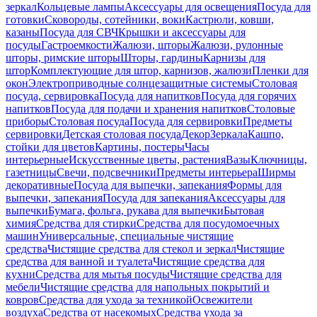
зеркал
Кольцевые лампы
Аксессуары для освещения
Посуда для
готовки
Сковороды, сотейники, воки
Кастрюли, ковши,
казаны
Посуда для СВЧ
Крышки и аксессуары для
посуды
Гастроемкости
Жалюзи, шторы
Жалюзи, рулонные
шторы, римские шторы
Шторы, гардины
Карнизы для
штор
Комплектующие для штор, карнизов, жалюзи
Пленки для
окон
Электроприводные солнцезащитные системы
Столовая
посуда, сервировка
Посуда для напитков
Посуда для горячих
напитков
Посуда для подачи и хранения напитков
Столовые
приборы
Столовая посуда
Посуда для сервировки
Предметы
сервировки
Детская столовая посуда
Декор
Зеркала
Кашпо,
стойки для цветов
Картины, постеры
Часы
интерьерные
Искусственные цветы, растения
Вазы
Ключницы,
газетницы
Свечи, подсвечники
Предметы интерьера
Ширмы
декоративные
Посуда для выпечки, запекания
Формы для
выпечки, запекания
Посуда для запекания
Аксессуары для
выпечки
Бумага, фольга, рукава для выпечки
Бытовая
химия
Средства для стирки
Средства для посудомоечных
машин
Универсальные, специальные чистящие
средства
Чистящие средства для стекол и зеркал
Чистящие
средства для ванной и туалета
Чистящие средства для
кухни
Средства для мытья посуды
Чистящие средства для
мебели
Чистящие средства для напольных покрытий и
ковров
Средства для ухода за техникой
Освежители
воздуха
Средства от насекомых
Средства ухода за