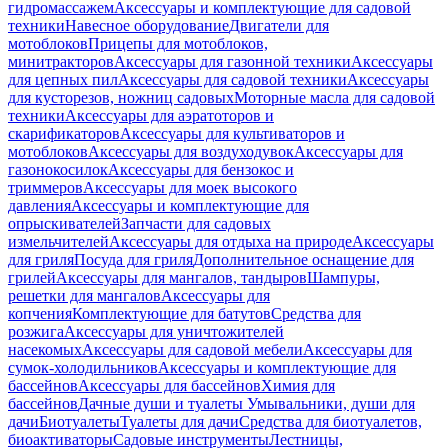
гидромассажем
Аксессуары и комплектующие для садовой
техники
Навесное оборудование
Двигатели для
мотоблоков
Прицепы для мотоблоков,
минитракторов
Аксессуары для газонной техники
Аксессуары
для цепных пил
Аксессуары для садовой техники
Аксессуары
для кусторезов, ножниц садовых
Моторные масла для садовой
техники
Аксессуары для аэратоторов и
скарификаторов
Аксессуары для культиваторов и
мотоблоков
Аксессуары для воздуходувок
Аксессуары для
газонокосилок
Аксессуары для бензокос и
триммеров
Аксессуары для моек высокого
давления
Аксессуары и комплектующие для
опрыскивателей
Запчасти для садовых
измельчителей
Аксессуары для отдыха на природе
Аксессуары
для гриля
Посуда для гриля
Дополнительное оснащение для
грилей
Аксессуары для мангалов, тандыров
Шампуры,
решетки для мангалов
Аксессуары для
копчения
Комплектующие для батутов
Средства для
розжига
Аксессуары для уничтожителей
насекомых
Аксессуары для садовой мебели
Аксессуары для
сумок-холодильников
Аксессуары и комплектующие для
бассейнов
Аксессуары для бассейнов
Химия для
бассейнов
Дачные души и туалеты
Умывальники, души для
дачи
Биотуалеты
Туалеты для дачи
Средства для биотуалетов,
биоактиваторы
Садовые инструменты
Лестницы,