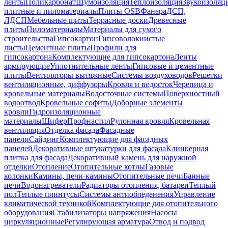
ленты
Поликарбонат
Шумоизоляция
Теплоизоляция
Звукоизоляц
плитные и пиломатериалы
Плиты OSB
Фанера
ДСП,
ЛДСП
Мебельные щиты
Террасные доски
Древесные
плиты
Пиломатериалы
Материалы для сухого
строительства
Гипсокартон
Гипсоволокнистые
листы
Цементные плиты
Профили для
гипсокартона
Комплектующие для гипсокартона
Ленты
армирующие
Уплотнительные ленты
Гипсовые и цементные
плиты
Вентиляторы вытяжные
Системы воздуховодов
Решетки
вентиляционные, диффузоры
Кровля и водосток
Черепица и
кровельные материалы
Водосточные системы
Поверхностный
водоотвод
Кровельные софиты
Доборные элементы
кровли
Гидроизоляционные
материалы
Шифер
Профнастил
Рулонная кровля
Кровельная
вентиляция
Отделка фасада
Фасадные
панели
Сайдинг
Комплектующие для фасадных
панелей
Декоративные штукатурки для фасада
Клинкерная
плитка для фасада
Декоративный камень для наружной
отделки
Отопление
Отопительные котлы
Газовые
колонки
Камины, печи-камины
Отопительные печи
Банные
печи
Водонагреватели
Радиаторы отопления, батареи
Теплый
пол
Теплые плинтусы
Системы антиобледенения
Управление
климатической техникой
Комплектующие для отопительного
оборудования
Стабилизаторы напряжения
Насосы
циркуляционные
Регулирующая арматура
Отвод и подвод