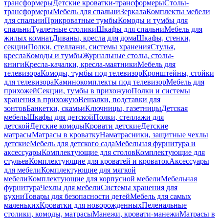
трансформеры
Детские кроватки-трансформеры
Столы-
трансформеры
Мебель для спальни
Зеркала
Комплекты мебели
для спальни
Прикроватные тумбы
Комоды и тумбы для
спальни
Туалетные столики
Шкафы для спальни
Мебель для
жилых комнат
Диваны, кресла для дома
Шкафы, стенки,
секции
Полки, стеллажи, системы хранения
Стулья,
кресла
Комоды и тумбы
Журнальные столы, столы-
книги
Кресла-качалки, кресла-маятники
Мебель для
телевизора
Комоды, тумбы под телевизор
Кронштейны, стойки
для телевизора
Каминокомплекты под телевизор
Мебель для
прихожей
Секции, тумбы в прихожую
Полки и системы
хранения в прихожую
Вешалки, подставки для
зонтов
Банкетки, скамьи
Ключницы, газетницы
Детская
мебель
Шкафы для детской
Полки, стеллажи для
детской
Детские комоды
Кровати детские
Детские
матрасы
Матрасы в кроватку
Наматрасники, защитные чехлы
детские
Мебель для детского сада
Мебельная фурнитура и
аксессуары
Комплектующие для столов
Комплектующие для
стульев
Комплектующие для кроватей и кроваток
Аксессуары
для мебели
Комплектующие для мягкой
мебели
Комплектующие для корпусной мебели
Мебельная
фурнитура
Чехлы для мебели
Системы хранения для
кухни
Товары для безопасности детей
Мебель для самых
маленьких
Кроватки для новорожденных
Пеленальные
столики, комоды, матрасы
Манежи, кровати-манежи
Матрасы в