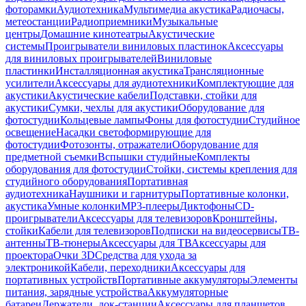
фоторамки
Аудиотехника
Мультимедиа акустика
Радиочасы,
метеостанции
Радиоприемники
Музыкальные
центры
Домашние кинотеатры
Акустические
системы
Проигрыватели виниловых пластинок
Аксессуары
для виниловых проигрывателей
Виниловые
пластинки
Инсталляционная акустика
Трансляционные
усилители
Аксессуары для аудиотехники
Комплектующие для
акустики
Акустические кабели
Подставки, стойки для
акустики
Сумки, чехлы для акустики
Оборудование для
фотостудии
Кольцевые лампы
Фоны для фотостудии
Студийное
освещение
Насадки светоформирующие для
фотостудии
Фотозонты, отражатели
Оборудование для
предметной съемки
Вспышки студийные
Комплекты
оборудования для фотостудии
Стойки, системы крепления для
студийного оборудования
Портативная
аудиотехника
Наушники и гарнитуры
Портативные колонки,
акустика
Умные колонки
MP3-плееры
Диктофоны
CD-
проигрыватели
Аксессуары для телевизоров
Кронштейны,
стойки
Кабели для телевизоров
Подписки на видеосервисы
ТВ-
антенны
ТВ-тюнеры
Аксессуары для ТВ
Аксессуары для
проектора
Очки 3D
Средства для ухода за
электроникой
Кабели, переходники
Аксессуары для
портативных устройств
Портативные аккумуляторы
Элементы
питания, зарядные устройства
Аккумуляторные
батареи
Держатели, док-станции
Аксессуары для планшетов,