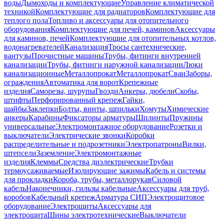
воды
Дымоходы и комплектующие
Управление климатической
техникой
Комплектующие для радиаторов
Комплектующие для
теплого пола
Топливо и аксессуары для отопительного
оборудования
Комплектующие для печей, каминов
Аксессуары
для каминов, печей
Комплектующие для отопительных котлов,
водонагревателей
Канализация
Тросы сантехнические,
вантузы
Прочистные машины
Трубы, фитинги внутренней
канализации
Трубы, фитинги наружной канализации
Люки
канализационные
Металлопрокат
Металлопрокат
Сваи
Заборы,
ограждения
Автоматика для ворот
Крепежные
изделия
Саморезы, шурупы
Гвозди
Анкеры, дюбели
Скобы,
штифты
Перфорированный крепеж
Гайки,
шайбы
Заклепки
Болты, винты, шпильки
Хомуты
Химические
анкеры
Карабины
Фиксаторы арматуры
Шплинты
Пружины
универсальные
Электромонтажное оборудование
Розетки и
выключатели
Электрические звонки
Коробки
распределительные и подрозетники
Электропатроны
Вилки,
штепсели
Заземление
Электромонтажные
изделия
Клеммы
Средства диэлектрические
Трубки
термоусаживаемые
Изолирующие зажимы
Кабель и системы
для прокладки
Короба, трубы, металлорукав
Силовой
кабель
Наконечники, гильзы кабельные
Аксессуары для труб,
коробов
Кабельный крепеж
Арматура СИП
Электрощитовое
оборудование
Электрощиты
Аксессуары для
электрощита
Шины электротехнические
Выключатели