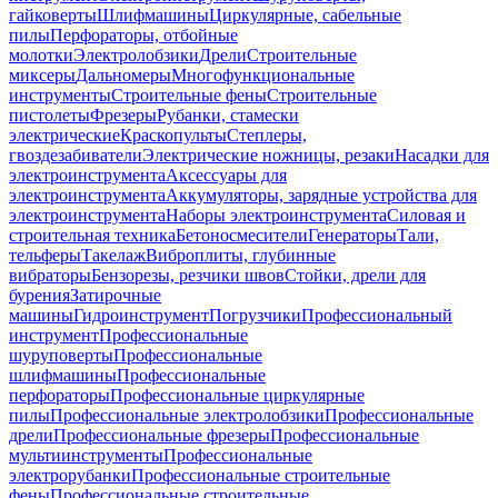
гайковерты
Шлифмашины
Циркулярные, сабельные
пилы
Перфораторы, отбойные
молотки
Электролобзики
Дрели
Строительные
миксеры
Дальномеры
Многофункциональные
инструменты
Строительные фены
Строительные
пистолеты
Фрезеры
Рубанки, стамески
электрические
Краскопульты
Степлеры,
гвоздезабиватели
Электрические ножницы, резаки
Насадки для
электроинструмента
Аксессуары для
электроинструмента
Аккумуляторы, зарядные устройства для
электроинструмента
Наборы электроинструмента
Силовая и
строительная техника
Бетоносмесители
Генераторы
Тали,
тельферы
Такелаж
Виброплиты, глубинные
вибраторы
Бензорезы, резчики швов
Стойки, дрели для
бурения
Затирочные
машины
Гидроинструмент
Погрузчики
Профессиональный
инструмент
Профессиональные
шуруповерты
Профессиональные
шлифмашины
Профессиональные
перфораторы
Профессиональные циркулярные
пилы
Профессиональные электролобзики
Профессиональные
дрели
Профессиональные фрезеры
Профессиональные
мультиинструменты
Профессиональные
электрорубанки
Профессиональные строительные
фены
Профессиональные строительные