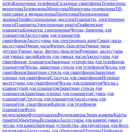
series
Кнопочные телефоны
Складные смартфоны
Телевизоры,
мониторы
Телевизоры
Мониторы
Мониторы-телевизоры
ТВ-
приставки и медиаплееры
Проекторы
Проекционные
экраны
Профессиональные дисплеи
Планшеты, электронные
книги
Планшеты
Электронные книги
Графические
планшеты
Блокноты электронные
Чехлы, бамперы для
планшетов
Аксессуары для планшетов,
смартфонов
Аксессуары для электронных книг
Смарт-часы,
аксессуары
Умные часы
Фитнес-браслеты
Умные часы
детские
Умные часы, фитнес-браслеты
Ремешки, аксессуары
для умных часов
Кабели для умных часов
Аксессуары для
смартфонов, планшетов
Зарядные устройства для телефонов,
планшетов
Чехлы, защитные стекла для телефонов
Чехлы для
смартфонов
Защитные стекла для смартфонов
Защитные
пленки для смартфонов
Стилусы для смартфонов
Игровые
аксессуары для смартфонов
Чехлы для планшетов
Чехлы с
клавиатурой для планшетов
Защитные стекла для
планшетов
Защитные пленки для планшетов
Сумки для
планшетов
Стилусы для планшетов
Аксессуары для
планшетов, смартфонов
Кабели для телефонов,
планшетов
Фото,
видеосъемка
Фотоаппараты
Видеокамеры
Экшн-камеры
Карты
памяти
Объективы
Вспышки
Аксессуары для камер
Сумки и
чехлы для камер
Зарядные устройства, аккумуляторы для фото,
видеокамер
Аксессуары для объективов
Штативы
Цифровые