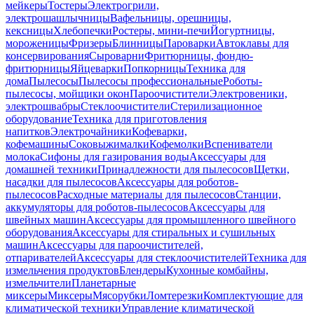
мейкеры
Тостеры
Электрогрили,
электрошашлычницы
Вафельницы, орешницы,
кексницы
Хлебопечки
Ростеры, мини-печи
Йогуртницы,
мороженицы
Фризеры
Блинницы
Пароварки
Автоклавы для
консервирования
Сыроварни
Фритюрницы, фондю-
фритюрницы
Яйцеварки
Попкорницы
Техника для
дома
Пылесосы
Пылесосы профессиональные
Роботы-
пылесосы, мойщики окон
Пароочистители
Электровеники,
электрошвабры
Стеклоочистители
Стерилизационное
оборудование
Техника для приготовления
напитков
Электрочайники
Кофеварки,
кофемашины
Соковыжималки
Кофемолки
Вспениватели
молока
Сифоны для газирования воды
Аксессуары для
домашней техники
Принадлежности для пылесосов
Щетки,
насадки для пылесосов
Аксессуары для роботов-
пылесосов
Расходные материалы для пылесосов
Станции,
аккумуляторы для роботов-пылесосов
Аксессуары для
швейных машин
Аксессуары для промышленного швейного
оборудования
Аксессуары для стиральных и сушильных
машин
Аксессуары для пароочистителей,
отпаривателей
Аксессуары для стеклоочистителей
Техника для
измельчения продуктов
Блендеры
Кухонные комбайны,
измельчители
Планетарные
миксеры
Миксеры
Мясорубки
Ломтерезки
Комплектующие для
климатической техники
Управление климатической