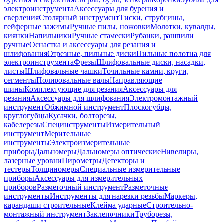
электроинструмента
Аксессуары для бурения и
сверления
Столярный инструмент
Тиски, струбцины,
гейферные зажимы
Ручные пилы, ножовки
Молотки, кувалды,
киянки
Напильники
Ручные стамески
Рубанки, рашпили
ручные
Оснастка и аксессуары для резания и
шлифования
Отрезные, пильные диски
Пильные полотна для
электроинструмента
Фрезы
Шлифовальные диски, насадки,
листы
Шлифовальные чашки
Точильные камни, круги,
сегменты
Полировальные валы
Направляющие
шины
Комплектующие для резания
Аксессуары для
резания
Аксессуары для шлифования
Электромонтажный
инструмент
Обжимной инструмент
Плоскогубцы,
круглогубцы
Кусачки, болторезы,
кабелерезы
Специнструменты
Измерительный
инструмент
Мерительные
инструменты
Электроизмерительные
приборы
Дальномеры
Дальномеры оптические
Нивелиры,
лазерные уровни
Пирометры
Детекторы и
тестеры
Толщиномеры
Специальные измерительные
приборы
Аксессуары для измерительных
приборов
Разметочный инструмент
Разметочные
инструменты
Инструменты для нарезки резьбы
Маркеры,
карандаши строительные
Клейма ударные
Строительно-
монтажный инструмент
Заклепочники
Труборезы,