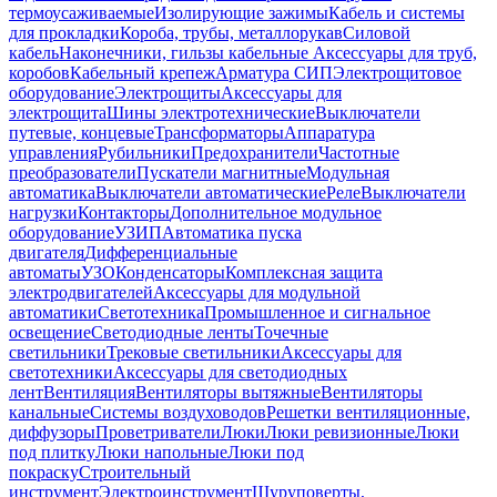
термоусаживаемые
Изолирующие зажимы
Кабель и системы
для прокладки
Короба, трубы, металлорукав
Силовой
кабель
Наконечники, гильзы кабельные
Аксессуары для труб,
коробов
Кабельный крепеж
Арматура СИП
Электрощитовое
оборудование
Электрощиты
Аксессуары для
электрощита
Шины электротехнические
Выключатели
путевые, концевые
Трансформаторы
Аппаратура
управления
Рубильники
Предохранители
Частотные
преобразователи
Пускатели магнитные
Модульная
автоматика
Выключатели автоматические
Реле
Выключатели
нагрузки
Контакторы
Дополнительное модульное
оборудование
УЗИП
Автоматика пуска
двигателя
Дифференциальные
автоматы
УЗО
Конденсаторы
Комплексная защита
электродвигателей
Аксессуары для модульной
автоматики
Светотехника
Промышленное и сигнальное
освещение
Светодиодные ленты
Точечные
светильники
Трековые светильники
Аксессуары для
светотехники
Аксессуары для светодиодных
лент
Вентиляция
Вентиляторы вытяжные
Вентиляторы
канальные
Системы воздуховодов
Решетки вентиляционные,
диффузоры
Проветриватели
Люки
Люки ревизионные
Люки
под плитку
Люки напольные
Люки под
покраску
Строительный
инструмент
Электроинструмент
Шуруповерты,