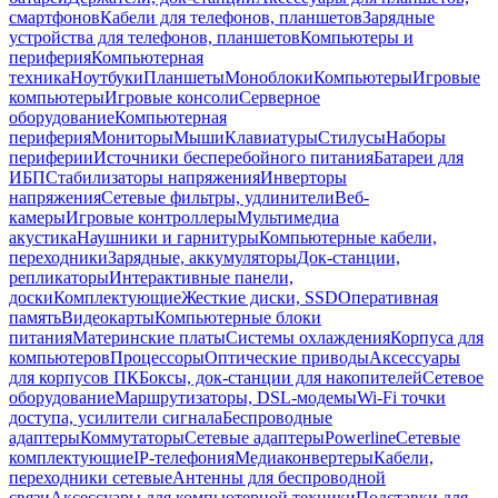
смартфонов
Кабели для телефонов, планшетов
Зарядные
устройства для телефонов, планшетов
Компьютеры и
периферия
Компьютерная
техника
Ноутбуки
Планшеты
Моноблоки
Компьютеры
Игровые
компьютеры
Игровые консоли
Серверное
оборудование
Компьютерная
периферия
Мониторы
Мыши
Клавиатуры
Стилусы
Наборы
периферии
Источники бесперебойного питания
Батареи для
ИБП
Стабилизаторы напряжения
Инверторы
напряжения
Сетевые фильтры, удлинители
Веб-
камеры
Игровые контроллеры
Мультимедиа
акустика
Наушники и гарнитуры
Компьютерные кабели,
переходники
Зарядные, аккумуляторы
Док-станции,
репликаторы
Интерактивные панели,
доски
Комплектующие
Жесткие диски, SSD
Оперативная
память
Видеокарты
Компьютерные блоки
питания
Материнские платы
Системы охлаждения
Корпуса для
компьютеров
Процессоры
Оптические приводы
Аксессуары
для корпусов ПК
Боксы, док-станции для накопителей
Сетевое
оборудование
Маршрутизаторы, DSL-модемы
Wi-Fi точки
доступа, усилители сигнала
Беспроводные
адаптеры
Коммутаторы
Сетевые адаптеры
Powerline
Сетевые
комплектующие
IP-телефония
Медиаконвертеры
Кабели,
переходники сетевые
Антенны для беспроводной
связи
Аксессуары для компьютерной техники
Подставки для