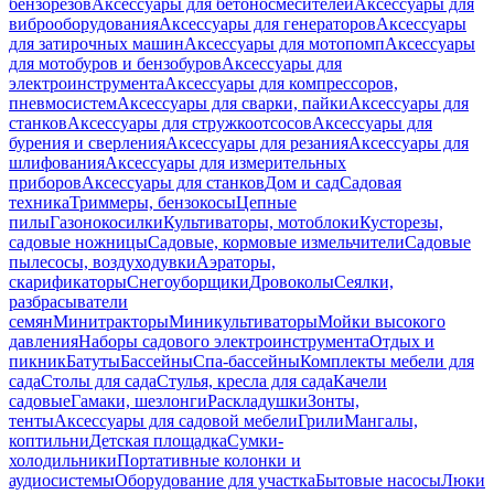
бензорезов
Аксессуары для бетоносмесителей
Аксессуары для
виброоборудования
Аксессуары для генераторов
Аксессуары
для затирочных машин
Аксессуары для мотопомп
Аксессуары
для мотобуров и бензобуров
Аксессуары для
электроинструмента
Аксессуары для компрессоров,
пневмосистем
Аксессуары для сварки, пайки
Аксессуары для
станков
Аксессуары для стружкоотсосов
Аксессуары для
бурения и сверления
Аксессуары для резания
Аксессуары для
шлифования
Аксессуары для измерительных
приборов
Аксессуары для станков
Дом и сад
Садовая
техника
Триммеры, бензокосы
Цепные
пилы
Газонокосилки
Культиваторы, мотоблоки
Кусторезы,
садовые ножницы
Садовые, кормовые измельчители
Садовые
пылесосы, воздуходувки
Аэраторы,
скарификаторы
Снегоуборщики
Дровоколы
Сеялки,
разбрасыватели
семян
Минитракторы
Миникультиваторы
Мойки высокого
давления
Наборы садового электроинструмента
Отдых и
пикник
Батуты
Бассейны
Спа-бассейны
Комплекты мебели для
сада
Столы для сада
Стулья, кресла для сада
Качели
садовые
Гамаки, шезлонги
Раскладушки
Зонты,
тенты
Аксессуары для садовой мебели
Грили
Мангалы,
коптильни
Детская площадка
Сумки-
холодильники
Портативные колонки и
аудиосистемы
Оборудование для участка
Бытовые насосы
Люки