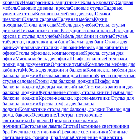
кроватку
Наматрасники, защитные чехлы в кроватку
Садовая
мебель
Садовые диваны, кресла
Садовые стулья
Садовые,
уличные столы
Комплекты мебели для сада
Гамаки,
шезлонги
Качели садовые
Надувная мебель
Кухни
походные
Столы для сада
Мебель для учебы
Столы, стулья
детские
Письменные столы
Растущие столы и парты
Растущие
кресла и стулья для учебы
Мебель для бани и сауны
Стулья,
табуретки, подставки для бани
Скамьи для бани
Столы для
бани
Журнальные столики для бани
Мебель для кабинета и
офиса
Столы офисные, компьютерные
Кресла, стулья для
офиса
Мягкая мебель для офиса
Шкафы офисные
Стеллажи,
полки для документов
Офисные тумбы
Комплекты мебели для
кабинета
Мебель для лоджии и балкона
Комплекты мебели для
балкона, лоджии
Кресла-мешки для балкона
Кресла подвесные,
стулья садовые
Столы для балкона, лоджии
Шкафы для
балкона, лоджии
Дверцы жалюзийные
Системы хранения для
балкона, лоджии
Журнальные столы, столы-книги
Тумбы для
балкона, лоджии
Кресла-качалки, кресла-маятники
Стулья для
балкона, лоджии
Кресла, пуфы для балкона,
лоджии
Компактные столы для балкона, лоджии
Товары для
дома, бакалея
Освещение
Люстры, потолочные
светильники
Торшеры
Прикроватные лампы,
ночники
Настольные лампы
Споты
Настенные светильники,
бра
Точечные светильники
Трековые светильники
Уличные
светильники, фонари, бра
Лампы
Освещение для картин,