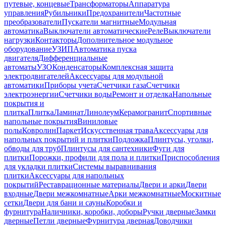
путевые, концевые
Трансформаторы
Аппаратура
управления
Рубильники
Предохранители
Частотные
преобразователи
Пускатели магнитные
Модульная
автоматика
Выключатели автоматические
Реле
Выключатели
нагрузки
Контакторы
Дополнительное модульное
оборудование
УЗИП
Автоматика пуска
двигателя
Дифференциальные
автоматы
УЗО
Конденсаторы
Комплексная защита
электродвигателей
Аксессуары для модульной
автоматики
Приборы учета
Счетчики газа
Счетчики
электроэнергии
Счетчики воды
Ремонт и отделка
Напольные
покрытия и
плитка
Плитка
Ламинат
Линолеум
Керамогранит
Спортивные
напольные покрытия
Виниловые
полы
Ковролин
Паркет
Искусственная трава
Аксессуары для
напольных покрытий и плитки
Подложка
Плинтусы, уголки,
обводы для труб
Плинтусы для сантехники
Фуги для
плитки
Порожки, профили для пола и плитки
Приспособления
для укладки плитки
Системы выравнивания
плитки
Аксессуары для напольных
покрытий
Реставрационные материалы
Двери и арки
Двери
входные
Двери межкомнатные
Арки межкомнатные
Москитные
сетки
Двери для бани и сауны
Коробки и
фурнитура
Наличники, коробки, доборы
Ручки дверные
Замки
дверные
Петли дверные
Фурнитура дверная
Доводчики