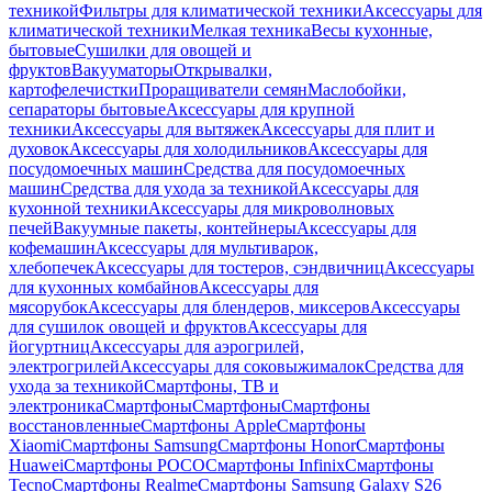
техникой
Фильтры для климатической техники
Аксессуары для
климатической техники
Мелкая техника
Весы кухонные,
бытовые
Сушилки для овощей и
фруктов
Вакууматоры
Открывалки,
картофелечистки
Проращиватели семян
Маслобойки,
сепараторы бытовые
Аксессуары для крупной
техники
Аксессуары для вытяжек
Аксессуары для плит и
духовок
Аксессуары для холодильников
Аксессуары для
посудомоечных машин
Средства для посудомоечных
машин
Средства для ухода за техникой
Аксессуары для
кухонной техники
Аксессуары для микроволновых
печей
Вакуумные пакеты, контейнеры
Аксессуары для
кофемашин
Аксессуары для мультиварок,
хлебопечек
Аксессуары для тостеров, сэндвичниц
Аксессуары
для кухонных комбайнов
Аксессуары для
мясорубок
Аксессуары для блендеров, миксеров
Аксессуары
для сушилок овощей и фруктов
Аксессуары для
йогуртниц
Аксессуары для аэрогрилей,
электрогрилей
Аксессуары для соковыжималок
Средства для
ухода за техникой
Смартфоны, ТВ и
электроника
Смартфоны
Смартфоны
Смартфоны
восстановленные
Смартфоны Apple
Смартфоны
Xiaomi
Смартфоны Samsung
Смартфоны Honor
Смартфоны
Huawei
Смартфоны POCO
Смартфоны Infinix
Смартфоны
Tecno
Смартфоны Realme
Смартфоны Samsung Galaxy S26