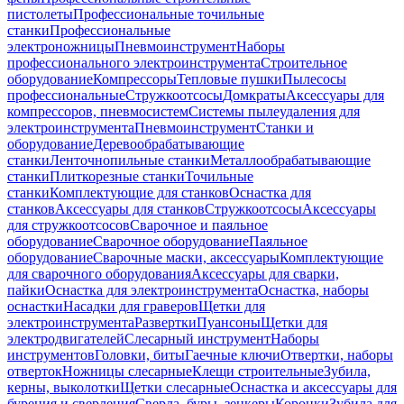
пистолеты
Профессиональные точильные
станки
Профессиональные
электроножницы
Пневмоинструмент
Наборы
профессионального электроинструмента
Строительное
оборудование
Компрессоры
Тепловые пушки
Пылесосы
профессиональные
Стружкоотсосы
Домкраты
Аксессуары для
компрессоров, пневмосистем
Системы пылеудаления для
электроинструмента
Пневмоинструмент
Станки и
оборудование
Деревообрабатывающие
станки
Ленточнопильные станки
Металлообрабатывающие
станки
Плиткорезные станки
Точильные
станки
Комплектующие для станков
Оснастка для
станков
Аксессуары для станков
Стружкоотсосы
Аксессуары
для стружкоотсосов
Сварочное и паяльное
оборудование
Сварочное оборудование
Паяльное
оборудование
Сварочные маски, аксессуары
Комплектующие
для сварочного оборудования
Аксессуары для сварки,
пайки
Оснастка для электроинструмента
Оснастка, наборы
оснастки
Насадки для граверов
Щетки для
электроинструмента
Развертки
Пуансоны
Щетки для
электродвигателей
Слесарный инструмент
Наборы
инструментов
Головки, биты
Гаечные ключи
Отвертки, наборы
отверток
Ножницы слесарные
Клещи строительные
Зубила,
керны, выколотки
Щетки слесарные
Оснастка и аксессуары для
бурения и сверления
Сверла, буры, зенкеры
Коронки
Зубила для