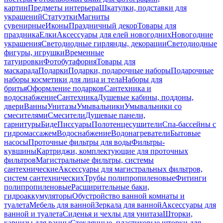
картин
Предметы интерьера
Шкатулки, подставки для
украшений
Статуэтки
Магниты
сувенирные
Иконы
Праздничный декор
Товары для
праздника
Елки
Аксессуары для елей новогодних
Новогодние
украшения
Светодиодные гирлянды, декорации
Светодиодные
фигуры, игрушки
Временные
татуировки
Фотобутафория
Товары для
маскарада
Подарки
Подарки, подарочные наборы
Подарочные
наборы косметики для лица и тела
Наборы для
бритья
Оформление подарков
Сантехника и
водоснабжение
Сантехника
Душевые кабины, поддоны,
двери
Ванны
Унитазы
Умывальники
Умывальники со
смесителями
Смесители
Душевые панели,
гарнитуры
Биде
Писсуары
Полотенцесушители
Спа-бассейны с
гидромассажем
Водоснабжение
Водонагреватели
Бытовые
насосы
Проточные фильтры для воды
Фильтры-
кувшины
Картриджи, комплектующие для проточных
фильтров
Магистральные фильтры, системы
сантехнические
Аксессуары для магистральных фильтров,
систем сантехнических
Трубы полипропиленовые
Фитинги
полипропиленовые
Расширительные баки,
гидроаккумуляторы
Обустройство ванной комнаты и
туалета
Мебель для ванной
Зеркала для ванной
Аксессуары для
ванной и туалета
Сиденья и чехлы для унитаза
Шторки,
карнизы для ванны
Стеклянные, пластиковые шторки для