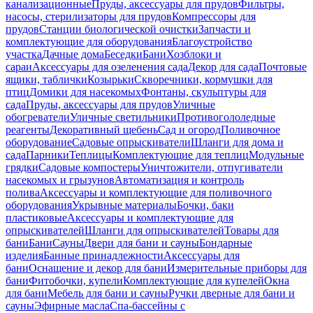
канализационные
Пруды, аксессуары для прудов
Фильтры,
насосы, стерилизаторы для прудов
Компрессоры для
прудов
Станции биологической очистки
Запчасти и
комплектующие для оборудования
Благоустройство
участка
Дачные дома
Беседки
Бани
Хозблоки и
сараи
Аксессуары для озеленения сада
Декор для сада
Почтовые
ящики, таблички
Козырьки
Скворечники, кормушки для
птиц
Домики для насекомых
Фонтаны, скульптуры для
сада
Пруды, аксессуары для прудов
Уличные
обогреватели
Уличные светильники
Противогололедные
реагенты
Декоративный щебень
Сад и огород
Поливочное
оборудование
Садовые опрыскиватели
Шланги для дома и
сада
Парники
Теплицы
Комплектующие для теплиц
Модульные
грядки
Садовые компостеры
Уничтожители, отпугиватели
насекомых и грызунов
Автоматизация и контроль
полива
Аксессуары и комплектующие для поливочного
оборудования
Укрывные материалы
Бочки, баки
пластиковые
Аксессуары и комплектующие для
опрыскивателей
Шланги для опрыскивателей
Товары для
бани
Бани
Сауны
Двери для бани и сауны
Бондарные
изделия
Банные принадлежности
Аксессуары для
бани
Оснащение и декор для бани
Измерительные приборы для
бани
Фитобочки, купели
Комплектующие для купелей
Окна
для бани
Мебель для бани и сауны
Ручки дверные для бани и
сауны
Эфирные масла
Спа-бассейны с