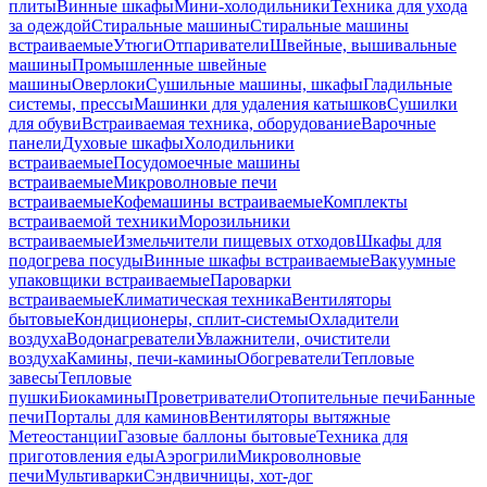
плиты
Винные шкафы
Мини-холодильники
Техника для ухода
за одеждой
Стиральные машины
Стиральные машины
встраиваемые
Утюги
Отпариватели
Швейные, вышивальные
машины
Промышленные швейные
машины
Оверлоки
Сушильные машины, шкафы
Гладильные
системы, прессы
Машинки для удаления катышков
Сушилки
для обуви
Встраиваемая техника, оборудование
Варочные
панели
Духовые шкафы
Холодильники
встраиваемые
Посудомоечные машины
встраиваемые
Микроволновые печи
встраиваемые
Кофемашины встраиваемые
Комплекты
встраиваемой техники
Морозильники
встраиваемые
Измельчители пищевых отходов
Шкафы для
подогрева посуды
Винные шкафы встраиваемые
Вакуумные
упаковщики встраиваемые
Пароварки
встраиваемые
Климатическая техника
Вентиляторы
бытовые
Кондиционеры, сплит-системы
Охладители
воздуха
Водонагреватели
Увлажнители, очистители
воздуха
Камины, печи-камины
Обогреватели
Тепловые
завесы
Тепловые
пушки
Биокамины
Проветриватели
Отопительные печи
Банные
печи
Порталы для каминов
Вентиляторы вытяжные
Метеостанции
Газовые баллоны бытовые
Техника для
приготовления еды
Аэрогрили
Микроволновые
печи
Мультиварки
Сэндвичницы, хот-дог