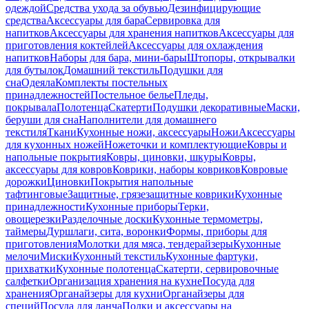
одеждой
Средства ухода за обувью
Дезинфицирующие
средства
Аксессуары для бара
Сервировка для
напитков
Аксессуары для хранения напитков
Аксессуары для
приготовления коктейлей
Аксессуары для охлаждения
напитков
Наборы для бара, мини-бары
Штопоры, открывалки
для бутылок
Домашний текстиль
Подушки для
сна
Одеяла
Комплекты постельных
принадлежностей
Постельное белье
Пледы,
покрывала
Полотенца
Скатерти
Подушки декоративные
Маски,
беруши для сна
Наполнители для домашнего
текстиля
Ткани
Кухонные ножи, аксессуары
Ножи
Аксессуары
для кухонных ножей
Ножеточки и комплектующие
Ковры и
напольные покрытия
Ковры, циновки, шкуры
Ковры,
аксессуары для ковров
Коврики, наборы ковриков
Ковровые
дорожки
Циновки
Покрытия напольные
тафтинговые
Защитные, грязезащитные коврики
Кухонные
принадлежности
Кухонные приборы
Терки,
овощерезки
Разделочные доски
Кухонные термометры,
таймеры
Дуршлаги, сита, воронки
Формы, приборы для
приготовления
Молотки для мяса, тендерайзеры
Кухонные
мелочи
Миски
Кухонный текстиль
Кухонные фартуки,
прихватки
Кухонные полотенца
Скатерти, сервировочные
салфетки
Организация хранения на кухне
Посуда для
хранения
Органайзеры для кухни
Органайзеры для
специй
Посуда для ланча
Полки и аксессуары на