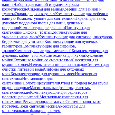
ванны
Наборы для ванной и туалета
Зеркала
косметические
Сиденья для ванны
Коврики для ванной и
туалета
Экран-дверки в туалет
Комплектующие для мебели в
ванную
Комплектующие для сантехники
Экраны для ванн,
душевых поддонов
Опоры для ванн, душевых
поддонов
Комплектующие для ванн
Плинтусы для
сантехники
Сифоны, трапы
Комплектующие для
умывальников, моек
Комплектующие для унитазов, писсуаров,
биде
Бачки для унитазов
Комплектующие для душевых
гарнитуров
Комплектующие для сифонов,
трапов
Комплектующие для смесителей
Комплектующие для
душевых кабин, уголков
Сантехника для кухни
Кухонные
мойки
Кухонные мойки со смесителями
Смесители для
кухонных моек
Измельчители пищевых отходов
Системы для
очистки питьевой воды
Сифоны для кухонных
моек
Комплектующие для кухонных моек
Инженерная
сантехника
Инсталляции для
сантехники
Полотенцесушители
Отвод и подвод воды
Трубы
водопроводные
Магистральные фильтры, системы
сантехнические
Комплектующие для радиаторов,
полотенцесушителей
Монтажные комплекты для
сантехники
Регулирующая арматура
Системы защиты от
протечек
Люки сантехнические
Аксессуары для
магистральных фильтров, систем