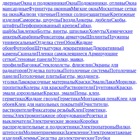
дверные
Окна и подоконники
Окна
Подоконники, отливы
Окна
мансардные
Фурнитура оконная
Мягкие окна
Москитные сетки
на окна
Жалюзи уличные
Пленки солнцезащитные
Крепежные
изделия
Саморезы, шурупы
Гвозди
Анкеры, дюбели
Скобы,
штифты
Перфорированный крепеж
Гайки,
шайбы
Заклепки
Болты, винты, шпильки
Хомуты
Химические
анкеры
Карабины
Фиксаторы арматуры
Шплинты
Пружины
универсальные
Отделка стен
Обои
Жидкие
обои
Фотообои
Штукатурки декоративные
Декоративный
камень
Скинали
Пленки самоклеящиеся
Армирующие
сетки
Стеновые панели
Уголки, маяки,
профили
Вагонка
Стеклохолсты, флизелин
Экраны для
радиаторов
Отделка потолка
Потолочные системы
Потолочные
панели
Потолочные плиты
Багеты, молдинги,
уголки
Лакокрасочные материалы
Краски
Эмали
Лаки
Морилки,
пропитки
Колеры для краски
Растворители
Грунтовки
Краски,
эмали аэрозольные
Краски, эмали
Пены, клеи,
герметики
Жидкие гвозди
Герметики
Монтажная пена
Клеи для
обоев
Клеи для напольных покрытий
Очистители,
растворители
Фиксаторы резьбы
Клеи
Герметики,
пены
Электромонтажное оборудование
Розетки и
выключатели
Электрические звонки
Коробки
распределительные и подрозетники
Электропатроны
Вилки,
штепсели
Молниеприемники
Заземление
Электромонтажные
изделия
Клеммы
Средства диэлектрические
Трубки