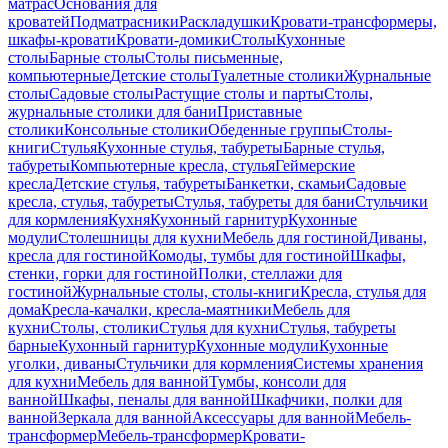
матрас
Основания для
кроватей
Подматрасники
Раскладушки
Кровати-трансформеры,
шкафы-кровати
Кровати-домики
Столы
Кухонные
столы
Барные столы
Столы письменные,
компьютерные
Детские столы
Туалетные столики
Журнальные
столы
Садовые столы
Растущие столы и парты
Столы,
журнальные столики для бани
Приставные
столики
Консольные столики
Обеденные группы
Столы-
книги
Стулья
Кухонные стулья, табуреты
Барные стулья,
табуреты
Компьютерные кресла, стулья
Геймерские
кресла
Детские стулья, табуреты
Банкетки, скамьи
Садовые
кресла, стулья, табуреты
Стулья, табуреты для бани
Стульчики
для кормления
Кухня
Кухонный гарнитур
Кухонные
модули
Столешницы для кухни
Мебель для гостиной
Диваны,
кресла для гостиной
Комоды, тумбы для гостиной
Шкафы,
стенки, горки для гостиной
Полки, стеллажи для
гостиной
Журнальные столы, столы-книги
Кресла, стулья для
дома
Кресла-качалки, кресла-маятники
Мебель для
кухни
Столы, столики
Стулья для кухни
Стулья, табуреты
барные
Кухонный гарнитур
Кухонные модули
Кухонные
уголки, диваны
Стульчики для кормления
Системы хранения
для кухни
Мебель для ванной
Тумбы, консоли для
ванной
Шкафы, пеналы для ванной
Шкафчики, полки для
ванной
Зеркала для ванной
Аксессуары для ванной
Мебель-
трансформер
Мебель-трансформер
Кровати-