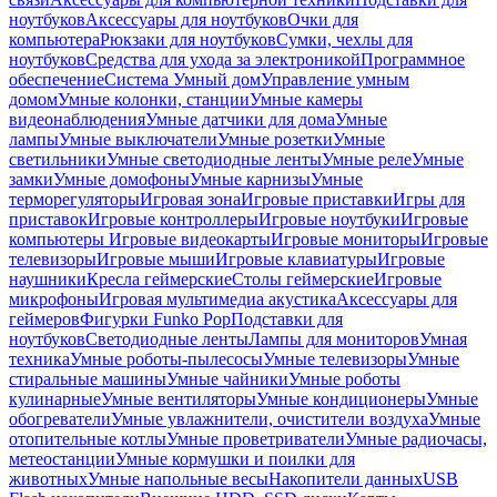
ноутбуков
Аксессуары для ноутбуков
Очки для
компьютера
Рюкзаки для ноутбуков
Сумки, чехлы для
ноутбуков
Средства для ухода за электроникой
Программное
обеспечение
Система Умный дом
Управление умным
домом
Умные колонки, станции
Умные камеры
видеонаблюдения
Умные датчики для дома
Умные
лампы
Умные выключатели
Умные розетки
Умные
светильники
Умные светодиодные ленты
Умные реле
Умные
замки
Умные домофоны
Умные карнизы
Умные
терморегуляторы
Игровая зона
Игровые приставки
Игры для
приставок
Игровые контроллеры
Игровые ноутбуки
Игровые
компьютеры
Игровые видеокарты
Игровые мониторы
Игровые
телевизоры
Игровые мыши
Игровые клавиатуры
Игровые
наушники
Кресла геймерские
Столы геймерские
Игровые
микрофоны
Игровая мультимедиа акустика
Аксессуары для
геймеров
Фигурки Funko Pop
Подставки для
ноутбуков
Светодиодные ленты
Лампы для мониторов
Умная
техника
Умные роботы-пылесосы
Умные телевизоры
Умные
стиральные машины
Умные чайники
Умные роботы
кулинарные
Умные вентиляторы
Умные кондиционеры
Умные
обогреватели
Умные увлажнители, очистители воздуха
Умные
отопительные котлы
Умные проветриватели
Умные радиочасы,
метеостанции
Умные кормушки и поилки для
животных
Умные напольные весы
Накопители данных
USB