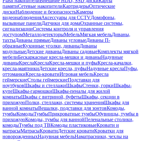
Flash накопители
Внешние HDD, SSD диски
Карты
памяти
Сетевые накопители
Картридеры
Оптические
диски
Наблюдение и безопасность
Камеры
видеонаблюдения
Аксессуары для CCTV
Домофоны,
вызывные панели
Датчики для дома
Охранные системы,
сигнализации
Системы контроля и управления
доступом
Металлодетекторы
Мебель
Мягкая мебель
Диваны,
тахты
Диваны прямые
Диваны угловые
Диваны П-
образные
Кухонные уголки, диваны
Диваны
модульные
Детские диваны
Диваны садовые
Комплекты мягкой
мебели
Бескаркасные кресла-мешки и диваны
Надувные
диваны
Кресла
Кресла
Кресла-мешки и пуфы
Кресла-качалки,
кресла-маятники
Детские кресла, пуфы
Надувные кресла
Пуфы,
оттоманки
Кресла-кровати
Игровая мебель
Кресла
геймерские
Столы геймерские
Подставки для
ноутбуков
Шкафы и стеллажи
Шкафы
Стенки, горки
Шкафы-
купе
Шкафы-гармошки
Шкафы-пеналы для жилой
комнаты
Шкафы с витриной, буфеты
Шкафы, секции в
прихожую
Полки, стеллажи, системы хранения
Шкафы для
ванной комнаты
Вешалки, подставки для зонтов
Комоды,
тумбы
Комоды
Тумбы
Прикроватные тумбы
Обувницы, тумбы в
прихожую
Комоды, тумбы для ванной
Пеленальные столики,
комоды
Тумбы под ТВ
Комоды пластиковые
Кровати и
матрасы
Матрасы
Кровати
Детские кровати
Кроватки для
новорожденных
Надувная мебель
Наматрасники, чехлы на