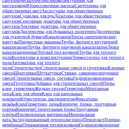
сантехнических
Фитинги
Комплектующие для
инсталляций
Опрессовочные насосы
Сантехника для
общественных мест
Аксессуары для общественных
санузлов
Сушилки для рук
Дозаторы для общественных
санузлов
Сенсорные дозаторы для общественных
санузлов
Локтевые дозаторы для общественных
санузлов
Диспенсеры для бумажных полотенец
Диспенсеры
для туалетной бумаги
Канализация
Тросы сантехнические,
вантузы
Прочистные машины
Трубы, фитинги внутренней
канализации
Трубы, фитинги наружной канализации
Люки
канализационные
Теплый пол водяной
Трубы для теплого
пола
Коллекторы и комплектующие
Термостатика для теплого
пола
Автоматика для теплого
пола
Строительство
Строительные смеси и грунтовки
Клеевые
смеси
Шпатлевки
Штукатурки
Стяжки, самонивелирующие
смеси
Строительные смеси, составы
Гидроизоляционные
смеси
Грунтовки
Добавки для строительных смесей
Пены,
клеи, герметики
Жидкие гвозди
Герметики
Монтажная
пена
Клеи для обоев
Клеи для напольных
покрытий
Очистители, растворители
Фиксаторы
резьбы
Клеи
Герметики, пены
Кирпичи, блоки, тротуарная
плитка
Кирпичи
Строительные блоки
Тротуарная
плитка
Изоляционные материалы
Минеральная
вата
Экструдированный пенополистирол
Пенопласт
Пленки,
мембраны
Отражающая теплоизоляция
Гидроизоляционные