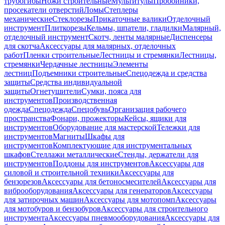
трубогибы
Ножи строительные
Мультитулы
Пробойники,
просекатели отверстий
Ломы
Степлеры
механические
Стеклорезы
Прикаточные валики
Отделочный
инструмент
Плиткорезы
Кельмы, шпатели, гладилки
Малярный,
отделочный инструмент
Скотч, ленты малярные
Диспенсеры
для скотча
Аксессуары для малярных, отделочных
работ
Пленки строительные
Лестницы и стремянки
Лестницы,
стремянки
Чердачные лестницы
Элементы
лестниц
Подъемники строительные
Спецодежда и средства
защиты
Средства индивидуальной
защиты
Огнетушители
Сумки, пояса для
инструментов
Производственная
одежда
Спецодежда
Спецобувь
Организация рабочего
пространства
Фонари, прожекторы
Кейсы, ящики для
инструментов
Оборудование для мастерской
Тележки для
инструментов
Магниты
Шкафы для
инструментов
Комплектующие для инструментальных
шкафов
Стеллажи металлические
Стенды, держатели для
инструментов
Поддоны для инструментов
Аксессуары для
силовой и строительной техники
Аксессуары для
бензорезов
Аксессуары для бетоносмесителей
Аксессуары для
виброоборудования
Аксессуары для генераторов
Аксессуары
для затирочных машин
Аксессуары для мотопомп
Аксессуары
для мотобуров и бензобуров
Аксессуары для строительного
инструмента
Аксессуары пневмооборудования
Аксессуары для