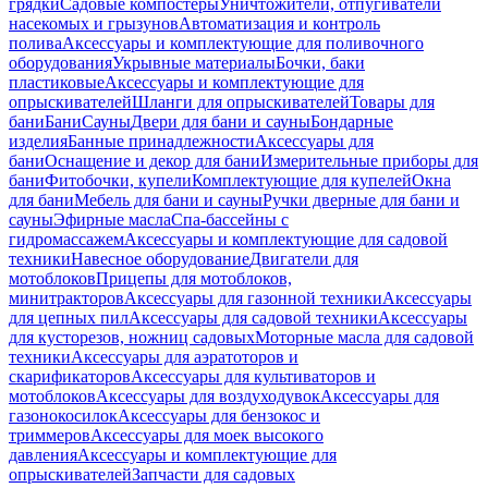
грядки
Садовые компостеры
Уничтожители, отпугиватели
насекомых и грызунов
Автоматизация и контроль
полива
Аксессуары и комплектующие для поливочного
оборудования
Укрывные материалы
Бочки, баки
пластиковые
Аксессуары и комплектующие для
опрыскивателей
Шланги для опрыскивателей
Товары для
бани
Бани
Сауны
Двери для бани и сауны
Бондарные
изделия
Банные принадлежности
Аксессуары для
бани
Оснащение и декор для бани
Измерительные приборы для
бани
Фитобочки, купели
Комплектующие для купелей
Окна
для бани
Мебель для бани и сауны
Ручки дверные для бани и
сауны
Эфирные масла
Спа-бассейны с
гидромассажем
Аксессуары и комплектующие для садовой
техники
Навесное оборудование
Двигатели для
мотоблоков
Прицепы для мотоблоков,
минитракторов
Аксессуары для газонной техники
Аксессуары
для цепных пил
Аксессуары для садовой техники
Аксессуары
для кусторезов, ножниц садовых
Моторные масла для садовой
техники
Аксессуары для аэратоторов и
скарификаторов
Аксессуары для культиваторов и
мотоблоков
Аксессуары для воздуходувок
Аксессуары для
газонокосилок
Аксессуары для бензокос и
триммеров
Аксессуары для моек высокого
давления
Аксессуары и комплектующие для
опрыскивателей
Запчасти для садовых