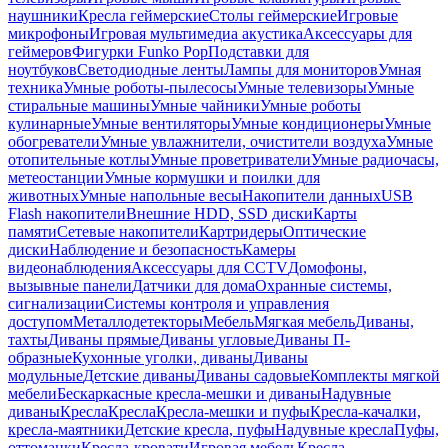
наушники
Кресла геймерские
Столы геймерские
Игровые
микрофоны
Игровая мультимедиа акустика
Аксессуары для
геймеров
Фигурки Funko Pop
Подставки для
ноутбуков
Светодиодные ленты
Лампы для мониторов
Умная
техника
Умные роботы-пылесосы
Умные телевизоры
Умные
стиральные машины
Умные чайники
Умные роботы
кулинарные
Умные вентиляторы
Умные кондиционеры
Умные
обогреватели
Умные увлажнители, очистители воздуха
Умные
отопительные котлы
Умные проветриватели
Умные радиочасы,
метеостанции
Умные кормушки и поилки для
животных
Умные напольные весы
Накопители данных
USB
Flash накопители
Внешние HDD, SSD диски
Карты
памяти
Сетевые накопители
Картридеры
Оптические
диски
Наблюдение и безопасность
Камеры
видеонаблюдения
Аксессуары для CCTV
Домофоны,
вызывные панели
Датчики для дома
Охранные системы,
сигнализации
Системы контроля и управления
доступом
Металлодетекторы
Мебель
Мягкая мебель
Диваны,
тахты
Диваны прямые
Диваны угловые
Диваны П-
образные
Кухонные уголки, диваны
Диваны
модульные
Детские диваны
Диваны садовые
Комплекты мягкой
мебели
Бескаркасные кресла-мешки и диваны
Надувные
диваны
Кресла
Кресла
Кресла-мешки и пуфы
Кресла-качалки,
кресла-маятники
Детские кресла, пуфы
Надувные кресла
Пуфы,
оттоманки
Кресла-кровати
Игровая мебель
Кресла