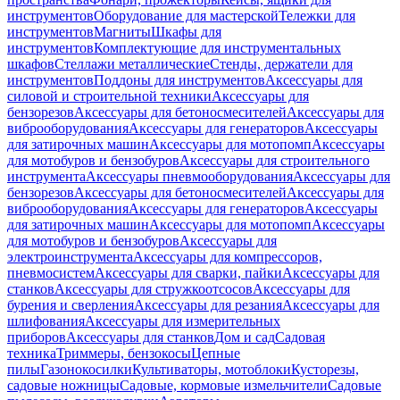
инструментов
Оборудование для мастерской
Тележки для
инструментов
Магниты
Шкафы для
инструментов
Комплектующие для инструментальных
шкафов
Стеллажи металлические
Стенды, держатели для
инструментов
Поддоны для инструментов
Аксессуары для
силовой и строительной техники
Аксессуары для
бензорезов
Аксессуары для бетоносмесителей
Аксессуары для
виброоборудования
Аксессуары для генераторов
Аксессуары
для затирочных машин
Аксессуары для мотопомп
Аксессуары
для мотобуров и бензобуров
Аксессуары для строительного
инструмента
Аксессуары пневмооборудования
Аксессуары для
бензорезов
Аксессуары для бетоносмесителей
Аксессуары для
виброоборудования
Аксессуары для генераторов
Аксессуары
для затирочных машин
Аксессуары для мотопомп
Аксессуары
для мотобуров и бензобуров
Аксессуары для
электроинструмента
Аксессуары для компрессоров,
пневмосистем
Аксессуары для сварки, пайки
Аксессуары для
станков
Аксессуары для стружкоотсосов
Аксессуары для
бурения и сверления
Аксессуары для резания
Аксессуары для
шлифования
Аксессуары для измерительных
приборов
Аксессуары для станков
Дом и сад
Садовая
техника
Триммеры, бензокосы
Цепные
пилы
Газонокосилки
Культиваторы, мотоблоки
Кусторезы,
садовые ножницы
Садовые, кормовые измельчители
Садовые