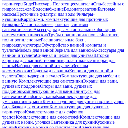
гарнитуры
Биде
Писсуары
Полотенцесушители
Спа-бассейны с
гидромассажем
Водоснабжение
Водонагреватели
Бытовые
насосы
Проточные фильтры для воды
Фильтры-
кувшины
Картриджи, комплектующие для проточных
фильтров
Магистральные фильтры, системы
сантехнические
Аксессуары для магистральных фильтров,
систем сантехнических
Трубы полипропиленовые
Фитинги
полипропиленовые
Расширительные баки,
гидроаккумуляторы
Обустройство ванной комнаты и
туалета
Мебель для ванной
Зеркала для ванной
Аксессуары для
ванной и туалета
Сиденья и чехлы для унитаза
Шторки,
карнизы для ванны
Стеклянные, пластиковые шторки для
ванны
Наборы для ванной и туалета
Зеркала
косметические
Сиденья для ванны
Коврики для ванной и
туалета
Экран-дверки в туалет
Комплектующие для мебели в
ванную
Комплектующие для сантехники
Экраны для ванн,
душевых поддонов
Опоры для ванн, душевых
поддонов
Комплектующие для ванн
Плинтусы для
сантехники
Сифоны, трапы
Комплектующие для
умывальников, моек
Комплектующие для унитазов, писсуаров,
биде
Бачки для унитазов
Комплектующие для душевых
гарнитуров
Комплектующие для сифонов,
трапов
Комплектующие для смесителей
Комплектующие для
душевых кабин, уголков
Сантехника для кухни
Кухонные
мойки
Кухонные мойки со смесителями
Смесители для