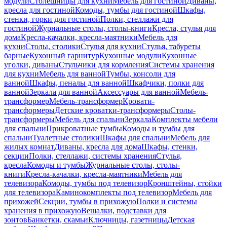
модули
Столешницы для кухни
Мебель для гостиной
Диваны,
кресла для гостиной
Комоды, тумбы для гостиной
Шкафы,
стенки, горки для гостиной
Полки, стеллажи для
гостиной
Журнальные столы, столы-книги
Кресла, стулья для
дома
Кресла-качалки, кресла-маятники
Мебель для
кухни
Столы, столики
Стулья для кухни
Стулья, табуреты
барные
Кухонный гарнитур
Кухонные модули
Кухонные
уголки, диваны
Стульчики для кормления
Системы хранения
для кухни
Мебель для ванной
Тумбы, консоли для
ванной
Шкафы, пеналы для ванной
Шкафчики, полки для
ванной
Зеркала для ванной
Аксессуары для ванной
Мебель-
трансформер
Мебель-трансформер
Кровати-
трансформеры
Детские кроватки-трансформеры
Столы-
трансформеры
Мебель для спальни
Зеркала
Комплекты мебели
для спальни
Прикроватные тумбы
Комоды и тумбы для
спальни
Туалетные столики
Шкафы для спальни
Мебель для
жилых комнат
Диваны, кресла для дома
Шкафы, стенки,
секции
Полки, стеллажи, системы хранения
Стулья,
кресла
Комоды и тумбы
Журнальные столы, столы-
книги
Кресла-качалки, кресла-маятники
Мебель для
телевизора
Комоды, тумбы под телевизор
Кронштейны, стойки
для телевизора
Каминокомплекты под телевизор
Мебель для
прихожей
Секции, тумбы в прихожую
Полки и системы
хранения в прихожую
Вешалки, подставки для
зонтов
Банкетки, скамьи
Ключницы, газетницы
Детская