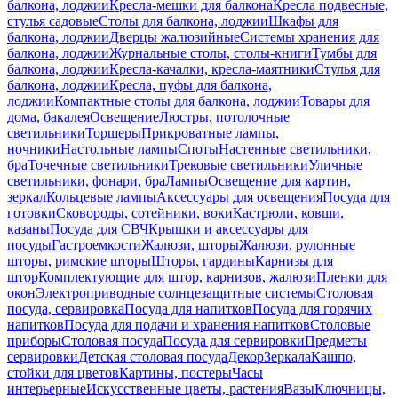
балкона, лоджии
Кресла-мешки для балкона
Кресла подвесные,
стулья садовые
Столы для балкона, лоджии
Шкафы для
балкона, лоджии
Дверцы жалюзийные
Системы хранения для
балкона, лоджии
Журнальные столы, столы-книги
Тумбы для
балкона, лоджии
Кресла-качалки, кресла-маятники
Стулья для
балкона, лоджии
Кресла, пуфы для балкона,
лоджии
Компактные столы для балкона, лоджии
Товары для
дома, бакалея
Освещение
Люстры, потолочные
светильники
Торшеры
Прикроватные лампы,
ночники
Настольные лампы
Споты
Настенные светильники,
бра
Точечные светильники
Трековые светильники
Уличные
светильники, фонари, бра
Лампы
Освещение для картин,
зеркал
Кольцевые лампы
Аксессуары для освещения
Посуда для
готовки
Сковороды, сотейники, воки
Кастрюли, ковши,
казаны
Посуда для СВЧ
Крышки и аксессуары для
посуды
Гастроемкости
Жалюзи, шторы
Жалюзи, рулонные
шторы, римские шторы
Шторы, гардины
Карнизы для
штор
Комплектующие для штор, карнизов, жалюзи
Пленки для
окон
Электроприводные солнцезащитные системы
Столовая
посуда, сервировка
Посуда для напитков
Посуда для горячих
напитков
Посуда для подачи и хранения напитков
Столовые
приборы
Столовая посуда
Посуда для сервировки
Предметы
сервировки
Детская столовая посуда
Декор
Зеркала
Кашпо,
стойки для цветов
Картины, постеры
Часы
интерьерные
Искусственные цветы, растения
Вазы
Ключницы,