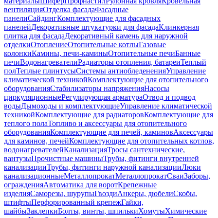
материалы
Шифер
Профнастил
Рулонная кровля
Кровельная
вентиляция
Отделка фасада
Фасадные
панели
Сайдинг
Комплектующие для фасадных
панелей
Декоративные штукатурки для фасада
Клинкерная
плитка для фасада
Декоративный камень для наружной
отделки
Отопление
Отопительные котлы
Газовые
колонки
Камины, печи-камины
Отопительные печи
Банные
печи
Водонагреватели
Радиаторы отопления, батареи
Теплый
пол
Теплые плинтусы
Системы антиобледенения
Управление
климатической техникой
Комплектующие для отопительного
оборудования
Стабилизаторы напряжения
Насосы
циркуляционные
Регулирующая арматура
Отвод и подвод
воды
Дымоходы и комплектующие
Управление климатической
техникой
Комплектующие для радиаторов
Комплектующие для
теплого пола
Топливо и аксессуары для отопительного
оборудования
Комплектующие для печей, каминов
Аксессуары
для каминов, печей
Комплектующие для отопительных котлов,
водонагревателей
Канализация
Тросы сантехнические,
вантузы
Прочистные машины
Трубы, фитинги внутренней
канализации
Трубы, фитинги наружной канализации
Люки
канализационные
Металлопрокат
Металлопрокат
Сваи
Заборы,
ограждения
Автоматика для ворот
Крепежные
изделия
Саморезы, шурупы
Гвозди
Анкеры, дюбели
Скобы,
штифты
Перфорированный крепеж
Гайки,
шайбы
Заклепки
Болты, винты, шпильки
Хомуты
Химические