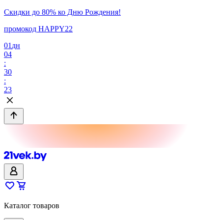
Скидки до 80% ко Дню Рождения!
промокод HAPPY22
01
дн
04
:
30
:
23
Каталог товаров