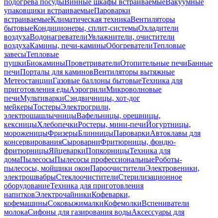
подогрева посуды
Винные шкафы встраиваемые
Вакуумные
упаковщики встраиваемые
Пароварки
встраиваемые
Климатическая техника
Вентиляторы
бытовые
Кондиционеры, сплит-системы
Охладители
воздуха
Водонагреватели
Увлажнители, очистители
воздуха
Камины, печи-камины
Обогреватели
Тепловые
завесы
Тепловые
пушки
Биокамины
Проветриватели
Отопительные печи
Банные
печи
Порталы для каминов
Вентиляторы вытяжные
Метеостанции
Газовые баллоны бытовые
Техника для
приготовления еды
Аэрогрили
Микроволновые
печи
Мультиварки
Сэндвичницы, хот-дог
мейкеры
Тостеры
Электрогрили,
электрошашлычницы
Вафельницы, орешницы,
кексницы
Хлебопечки
Ростеры, мини-печи
Йогуртницы,
мороженицы
Фризеры
Блинницы
Пароварки
Автоклавы для
консервирования
Сыроварни
Фритюрницы, фондю-
фритюрницы
Яйцеварки
Попкорницы
Техника для
дома
Пылесосы
Пылесосы профессиональные
Роботы-
пылесосы, мойщики окон
Пароочистители
Электровеники,
электрошвабры
Стеклоочистители
Стерилизационное
оборудование
Техника для приготовления
напитков
Электрочайники
Кофеварки,
кофемашины
Соковыжималки
Кофемолки
Вспениватели
молока
Сифоны для газирования воды
Аксессуары для