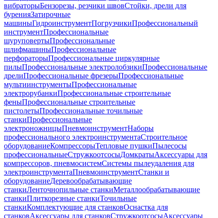
вибраторы
Бензорезы, резчики швов
Стойки, дрели для
бурения
Затирочные
машины
Гидроинструмент
Погрузчики
Профессиональный
инструмент
Профессиональные
шуруповерты
Профессиональные
шлифмашины
Профессиональные
перфораторы
Профессиональные циркулярные
пилы
Профессиональные электролобзики
Профессиональные
дрели
Профессиональные фрезеры
Профессиональные
мультиинструменты
Профессиональные
электрорубанки
Профессиональные строительные
фены
Профессиональные строительные
пистолеты
Профессиональные точильные
станки
Профессиональные
электроножницы
Пневмоинструмент
Наборы
профессионального электроинструмента
Строительное
оборудование
Компрессоры
Тепловые пушки
Пылесосы
профессиональные
Стружкоотсосы
Домкраты
Аксессуары для
компрессоров, пневмосистем
Системы пылеудаления для
электроинструмента
Пневмоинструмент
Станки и
оборудование
Деревообрабатывающие
станки
Ленточнопильные станки
Металлообрабатывающие
станки
Плиткорезные станки
Точильные
станки
Комплектующие для станков
Оснастка для
станков
Аксессуары для станков
Стружкоотсосы
Аксессуары