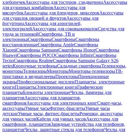
хлебопечек
Аксессуары для тостеров, сэндвичниц
Аксессуары
для кухонных комбайнов
Аксессуары для
мясорубок
Аксессуары для блендеров, миксеров
Аксессуары
для сушилок овощей и фруктов
Аксессуары для
йогуртниц
Аксессуары для аэрогрилей,
электрогрилей
Аксессуары для соковыжималок
Средства для
ухода за техникой
Смартфоны, ТВ и
электроника
Смартфоны
Смартфоны
Смартфоны
восстановленные
Смартфоны Apple
Смартфоны
Xiaomi
Смартфоны Samsung
Смартфоны Honor
Смартфоны
Huawei
Смартфоны POCO
Смартфоны Infinix
Смартфоны
Tecno
Смартфоны Realme
Смартфоны Samsung Galaxy S26
series
Кнопочные телефоны
Складные смартфоны
Телевизоры,
мониторы
Телевизоры
Мониторы
Мониторы-телевизоры
ТВ-
приставки и медиаплееры
Проекторы
Проекционные
экраны
Профессиональные дисплеи
Планшеты, электронные
книги
Планшеты
Электронные книги
Графические
планшеты
Блокноты электронные
Чехлы, бамперы для
планшетов
Аксессуары для планшетов,
смартфонов
Аксессуары для электронных книг
Смарт-часы,
аксессуары
Умные часы
Фитнес-браслеты
Умные часы
детские
Умные часы, фитнес-браслеты
Ремешки, аксессуары
для умных часов
Кабели для умных часов
Аксессуары для
смартфонов, планшетов
Зарядные устройства для телефонов,
планшетов
Чехлы, защитные стекла для телефонов
Чехлы для