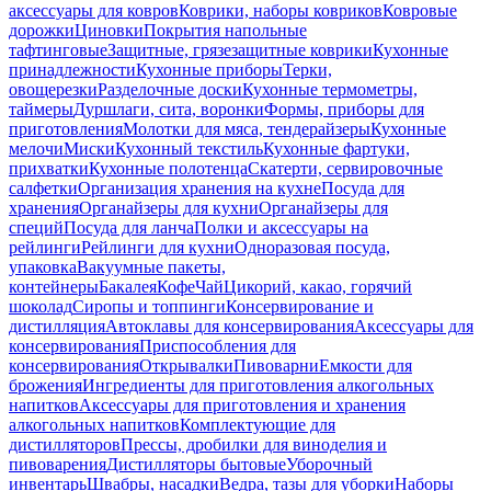
аксессуары для ковров
Коврики, наборы ковриков
Ковровые
дорожки
Циновки
Покрытия напольные
тафтинговые
Защитные, грязезащитные коврики
Кухонные
принадлежности
Кухонные приборы
Терки,
овощерезки
Разделочные доски
Кухонные термометры,
таймеры
Дуршлаги, сита, воронки
Формы, приборы для
приготовления
Молотки для мяса, тендерайзеры
Кухонные
мелочи
Миски
Кухонный текстиль
Кухонные фартуки,
прихватки
Кухонные полотенца
Скатерти, сервировочные
салфетки
Организация хранения на кухне
Посуда для
хранения
Органайзеры для кухни
Органайзеры для
специй
Посуда для ланча
Полки и аксессуары на
рейлинги
Рейлинги для кухни
Одноразовая посуда,
упаковка
Вакуумные пакеты,
контейнеры
Бакалея
Кофе
Чай
Цикорий, какао, горячий
шоколад
Сиропы и топпинги
Консервирование и
дистилляция
Автоклавы для консервирования
Аксессуары для
консервирования
Приспособления для
консервирования
Открывалки
Пивоварни
Емкости для
брожения
Ингредиенты для приготовления алкогольных
напитков
Аксессуары для приготовления и хранения
алкогольных напитков
Комплектующие для
дистилляторов
Прессы, дробилки для виноделия и
пивоварения
Дистилляторы бытовые
Уборочный
инвентарь
Швабры, насадки
Ведра, тазы для уборки
Наборы