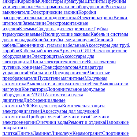
анкеры
Карабины
Фиксаторы арматуры
Шплинты
Пружины
универсальные
Электромонтажное оборудование
Розетки и
выключатели
Электрические звонки
Коробки
распределительные и подрозетники
Электропатроны
Вилки,
штепсели
Заземление
Электромонтажные
изделия
Клеммы
Средства диэлектрические
Трубки
термоусаживаемые
Изолирующие зажимы
Кабель и системы
для прокладки
Короба, трубы, металлорукав
Силовой
кабель
Наконечники, гильзы кабельные
Аксессуары для труб,
коробов
Кабельный крепеж
Арматура СИП
Электрощитовое
оборудование
Электрощиты
Аксессуары для
электрощита
Шины электротехнические
Выключатели
путевые, концевые
Трансформаторы
Аппаратура
управления
Рубильники
Предохранители
Частотные
преобразователи
Пускатели магнитные
Модульная
автоматика
Выключатели автоматические
Реле
Выключатели
нагрузки
Контакторы
Дополнительное модульное
оборудование
УЗИП
Автоматика пуска
двигателя
Дифференциальные
автоматы
УЗО
Конденсаторы
Комплексная защита
электродвигателей
Аксессуары для модульной
автоматики
Приборы учета
Счетчики газа
Счетчики
электроэнергии
Счетчики воды
Ремонт и отделка
Напольные
покрытия и
плитка
Плитка
Ламинат
Линолеум
Керамогранит
Спортивные