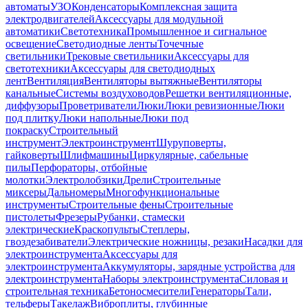
автоматы
УЗО
Конденсаторы
Комплексная защита
электродвигателей
Аксессуары для модульной
автоматики
Светотехника
Промышленное и сигнальное
освещение
Светодиодные ленты
Точечные
светильники
Трековые светильники
Аксессуары для
светотехники
Аксессуары для светодиодных
лент
Вентиляция
Вентиляторы вытяжные
Вентиляторы
канальные
Системы воздуховодов
Решетки вентиляционные,
диффузоры
Проветриватели
Люки
Люки ревизионные
Люки
под плитку
Люки напольные
Люки под
покраску
Строительный
инструмент
Электроинструмент
Шуруповерты,
гайковерты
Шлифмашины
Циркулярные, сабельные
пилы
Перфораторы, отбойные
молотки
Электролобзики
Дрели
Строительные
миксеры
Дальномеры
Многофункциональные
инструменты
Строительные фены
Строительные
пистолеты
Фрезеры
Рубанки, стамески
электрические
Краскопульты
Степлеры,
гвоздезабиватели
Электрические ножницы, резаки
Насадки для
электроинструмента
Аксессуары для
электроинструмента
Аккумуляторы, зарядные устройства для
электроинструмента
Наборы электроинструмента
Силовая и
строительная техника
Бетоносмесители
Генераторы
Тали,
тельферы
Такелаж
Виброплиты, глубинные