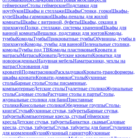
геймерские
Столы геймерские
Подставки для
ноутбуков
Шкафы и стеллажи
Шкафы
Стенки, горки
Шкафы-
купе
Шкафы-гармошки
Шкафы-пеналы для жилой
комнаты
Шкафы с витриной, буфеты
Шкафы, секции в
прихожую
Полки, стеллажи, системы хранения
Шкафы для
ванной комнаты
Вешалки, подставки для зонтов
Комоды,
тумбы
Комоды
Тумбы
Прикроватные тумбы
Обувницы, тумбы в
прихожую
Комоды, тумбы для ванной
Пеленальные столики,
комоды
Тумбы под ТВ
Комоды пластиковые
Кровати и
матрасы
Матрасы
Кровати
Детские кровати
Кроватки для
новорожденных
Надувная мебель
Наматрасники, чехлы на
матрас
Основания для
кроватей
Подматрасники
Раскладушки
Кровати-трансформеры,
шкафы-кровати
Кровати-домики
Столы
Кухонные
столы
Барные столы
Столы письменные,
компьютерные
Детские столы
Туалетные столики
Журнальные
столы
Садовые столы
Растущие столы и парты
Столы,
журнальные столики для бани
Приставные
столики
Консольные столики
Обеденные группы
Столы-
книги
Стулья
Кухонные стулья, табуреты
Барные стулья,
табуреты
Компьютерные кресла, стулья
Геймерские
кресла
Детские стулья, табуреты
Банкетки, скамьи
Садовые
кресла, стулья, табуреты
Стулья, табуреты для бани
Стульчики
для кормления
Кухня
Кухонный гарнитур
Кухонные