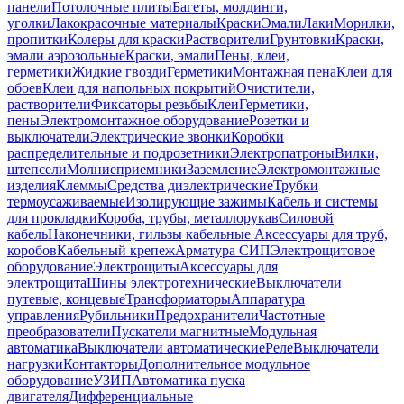
панели
Потолочные плиты
Багеты, молдинги,
уголки
Лакокрасочные материалы
Краски
Эмали
Лаки
Морилки,
пропитки
Колеры для краски
Растворители
Грунтовки
Краски,
эмали аэрозольные
Краски, эмали
Пены, клеи,
герметики
Жидкие гвозди
Герметики
Монтажная пена
Клеи для
обоев
Клеи для напольных покрытий
Очистители,
растворители
Фиксаторы резьбы
Клеи
Герметики,
пены
Электромонтажное оборудование
Розетки и
выключатели
Электрические звонки
Коробки
распределительные и подрозетники
Электропатроны
Вилки,
штепсели
Молниеприемники
Заземление
Электромонтажные
изделия
Клеммы
Средства диэлектрические
Трубки
термоусаживаемые
Изолирующие зажимы
Кабель и системы
для прокладки
Короба, трубы, металлорукав
Силовой
кабель
Наконечники, гильзы кабельные
Аксессуары для труб,
коробов
Кабельный крепеж
Арматура СИП
Электрощитовое
оборудование
Электрощиты
Аксессуары для
электрощита
Шины электротехнические
Выключатели
путевые, концевые
Трансформаторы
Аппаратура
управления
Рубильники
Предохранители
Частотные
преобразователи
Пускатели магнитные
Модульная
автоматика
Выключатели автоматические
Реле
Выключатели
нагрузки
Контакторы
Дополнительное модульное
оборудование
УЗИП
Автоматика пуска
двигателя
Дифференциальные