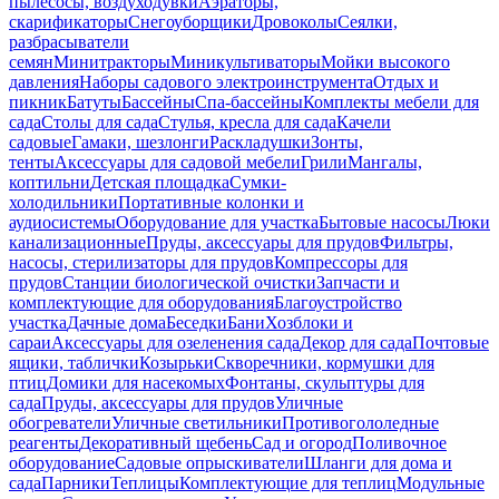
пылесосы, воздуходувки
Аэраторы,
скарификаторы
Снегоуборщики
Дровоколы
Сеялки,
разбрасыватели
семян
Минитракторы
Миникультиваторы
Мойки высокого
давления
Наборы садового электроинструмента
Отдых и
пикник
Батуты
Бассейны
Спа-бассейны
Комплекты мебели для
сада
Столы для сада
Стулья, кресла для сада
Качели
садовые
Гамаки, шезлонги
Раскладушки
Зонты,
тенты
Аксессуары для садовой мебели
Грили
Мангалы,
коптильни
Детская площадка
Сумки-
холодильники
Портативные колонки и
аудиосистемы
Оборудование для участка
Бытовые насосы
Люки
канализационные
Пруды, аксессуары для прудов
Фильтры,
насосы, стерилизаторы для прудов
Компрессоры для
прудов
Станции биологической очистки
Запчасти и
комплектующие для оборудования
Благоустройство
участка
Дачные дома
Беседки
Бани
Хозблоки и
сараи
Аксессуары для озеленения сада
Декор для сада
Почтовые
ящики, таблички
Козырьки
Скворечники, кормушки для
птиц
Домики для насекомых
Фонтаны, скульптуры для
сада
Пруды, аксессуары для прудов
Уличные
обогреватели
Уличные светильники
Противогололедные
реагенты
Декоративный щебень
Сад и огород
Поливочное
оборудование
Садовые опрыскиватели
Шланги для дома и
сада
Парники
Теплицы
Комплектующие для теплиц
Модульные