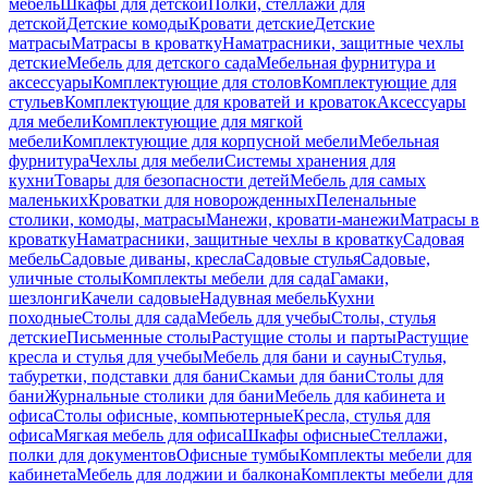
мебель
Шкафы для детской
Полки, стеллажи для
детской
Детские комоды
Кровати детские
Детские
матрасы
Матрасы в кроватку
Наматрасники, защитные чехлы
детские
Мебель для детского сада
Мебельная фурнитура и
аксессуары
Комплектующие для столов
Комплектующие для
стульев
Комплектующие для кроватей и кроваток
Аксессуары
для мебели
Комплектующие для мягкой
мебели
Комплектующие для корпусной мебели
Мебельная
фурнитура
Чехлы для мебели
Системы хранения для
кухни
Товары для безопасности детей
Мебель для самых
маленьких
Кроватки для новорожденных
Пеленальные
столики, комоды, матрасы
Манежи, кровати-манежи
Матрасы в
кроватку
Наматрасники, защитные чехлы в кроватку
Садовая
мебель
Садовые диваны, кресла
Садовые стулья
Садовые,
уличные столы
Комплекты мебели для сада
Гамаки,
шезлонги
Качели садовые
Надувная мебель
Кухни
походные
Столы для сада
Мебель для учебы
Столы, стулья
детские
Письменные столы
Растущие столы и парты
Растущие
кресла и стулья для учебы
Мебель для бани и сауны
Стулья,
табуретки, подставки для бани
Скамьи для бани
Столы для
бани
Журнальные столики для бани
Мебель для кабинета и
офиса
Столы офисные, компьютерные
Кресла, стулья для
офиса
Мягкая мебель для офиса
Шкафы офисные
Стеллажи,
полки для документов
Офисные тумбы
Комплекты мебели для
кабинета
Мебель для лоджии и балкона
Комплекты мебели для