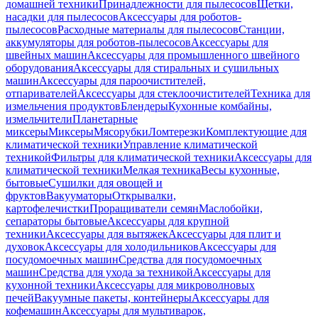
домашней техники
Принадлежности для пылесосов
Щетки,
насадки для пылесосов
Аксессуары для роботов-
пылесосов
Расходные материалы для пылесосов
Станции,
аккумуляторы для роботов-пылесосов
Аксессуары для
швейных машин
Аксессуары для промышленного швейного
оборудования
Аксессуары для стиральных и сушильных
машин
Аксессуары для пароочистителей,
отпаривателей
Аксессуары для стеклоочистителей
Техника для
измельчения продуктов
Блендеры
Кухонные комбайны,
измельчители
Планетарные
миксеры
Миксеры
Мясорубки
Ломтерезки
Комплектующие для
климатической техники
Управление климатической
техникой
Фильтры для климатической техники
Аксессуары для
климатической техники
Мелкая техника
Весы кухонные,
бытовые
Сушилки для овощей и
фруктов
Вакууматоры
Открывалки,
картофелечистки
Проращиватели семян
Маслобойки,
сепараторы бытовые
Аксессуары для крупной
техники
Аксессуары для вытяжек
Аксессуары для плит и
духовок
Аксессуары для холодильников
Аксессуары для
посудомоечных машин
Средства для посудомоечных
машин
Средства для ухода за техникой
Аксессуары для
кухонной техники
Аксессуары для микроволновых
печей
Вакуумные пакеты, контейнеры
Аксессуары для
кофемашин
Аксессуары для мультиварок,