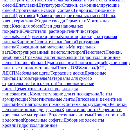
смеси
Шпатлевки
Штукатурки
Стяжки, самонивелирующие
смеси
Строительные смеси, составы
Гидроизоляционные
смеси
Грунтовки
Добавки для строительных смесей
Пены,
клеи, герметики
Жидкие гвозди
Герметики
Монтажная
пена
Клеи для обоев
Клеи для напольных
покрытий
Очистители, растворители
Фиксаторы
резьбы
Клеи
Герметики, пены
Кирпичи, блоки, тротуарная
плитка
Кирпичи
Строительные блоки
Тротуарная
плитка
Изоляционные материалы
Минеральная
вата
Экструдированный пенополистирол
Пенопласт
Пленки,
мембраны
Отражающая теплоизоляция
Гидроизоляционные
ленты
Поликарбонат
Шумоизоляция
Теплоизоляция
Звукоизоляц
плитные и пиломатериалы
Плиты OSB
Фанера
ДСП,
ЛДСП
Мебельные щиты
Террасные доски
Древесные
плиты
Пиломатериалы
Материалы для сухого
строительства
Гипсокартон
Гипсоволокнистые
листы
Цементные плиты
Профили для
гипсокартона
Комплектующие для гипсокартона
Ленты
армирующие
Уплотнительные ленты
Гипсовые и цементные
плиты
Вентиляторы вытяжные
Системы воздуховодов
Решетки
вентиляционные, диффузоры
Кровля и водосток
Черепица и
кровельные материалы
Водосточные системы
Поверхностный
водоотвод
Кровельные софиты
Доборные элементы
кровли
Гидроизоляционные