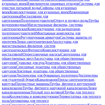
кухонных моек
Измельчители пищевых отходов
Системы для
очистки питьевой воды
Сифоны для кухонных
моек
Комплектующие для кухонных моек
Инженерная
сантехника
Инсталляции для
сантехники
Полотенцесушители
Отвод и подвод воды
Трубы
водопроводные
Магистральные фильтры, системы
сантехнические
Комплектующие для радиаторов,
полотенцесушителей
Монтажные комплекты для
сантехники
Регулирующая арматура
Системы защиты от
протечек
Люки сантехнические
Аксессуары для
магистральных фильтров, систем
сантехнических
Фитинги
Комплектующие для
инсталляций
Опрессовочные насосы
Сантехника для
общественных мест
Аксессуары для общественных
санузлов
Сушилки для рук
Дозаторы для общественных
санузлов
Сенсорные дозаторы для общественных
санузлов
Локтевые дозаторы для общественных
санузлов
Диспенсеры для бумажных полотенец
Диспенсеры
для туалетной бумаги
Канализация
Тросы сантехнические,
вантузы
Прочистные машины
Трубы, фитинги внутренней
канализации
Трубы, фитинги наружной канализации
Люки
канализационные
Теплый пол водяной
Трубы для теплого
пола
Коллекторы и комплектующие
Термостатика для теплого
пола
Автоматика для теплого
пола
Строительство
Строительные смеси и грунтовки
Клеевые