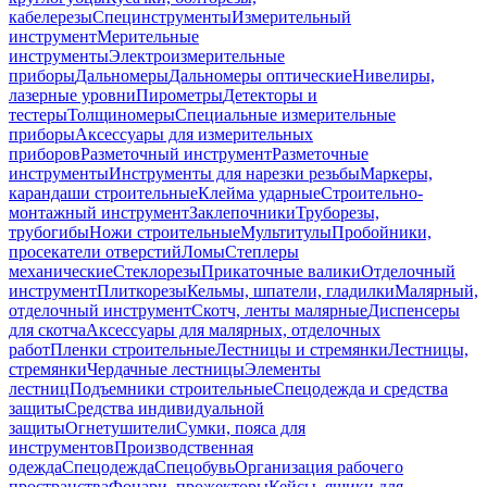
кабелерезы
Специнструменты
Измерительный
инструмент
Мерительные
инструменты
Электроизмерительные
приборы
Дальномеры
Дальномеры оптические
Нивелиры,
лазерные уровни
Пирометры
Детекторы и
тестеры
Толщиномеры
Специальные измерительные
приборы
Аксессуары для измерительных
приборов
Разметочный инструмент
Разметочные
инструменты
Инструменты для нарезки резьбы
Маркеры,
карандаши строительные
Клейма ударные
Строительно-
монтажный инструмент
Заклепочники
Труборезы,
трубогибы
Ножи строительные
Мультитулы
Пробойники,
просекатели отверстий
Ломы
Степлеры
механические
Стеклорезы
Прикаточные валики
Отделочный
инструмент
Плиткорезы
Кельмы, шпатели, гладилки
Малярный,
отделочный инструмент
Скотч, ленты малярные
Диспенсеры
для скотча
Аксессуары для малярных, отделочных
работ
Пленки строительные
Лестницы и стремянки
Лестницы,
стремянки
Чердачные лестницы
Элементы
лестниц
Подъемники строительные
Спецодежда и средства
защиты
Средства индивидуальной
защиты
Огнетушители
Сумки, пояса для
инструментов
Производственная
одежда
Спецодежда
Спецобувь
Организация рабочего
пространства
Фонари, прожекторы
Кейсы, ящики для