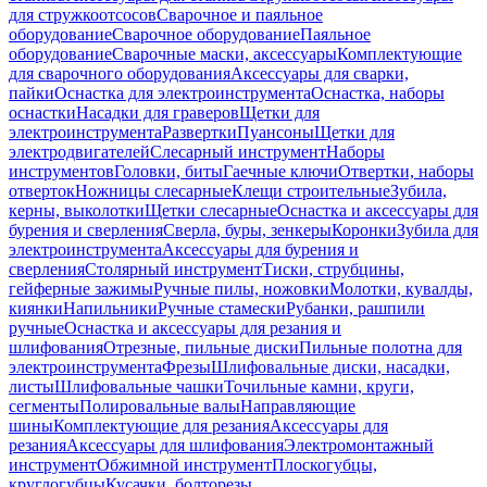
для стружкоотсосов
Сварочное и паяльное
оборудование
Сварочное оборудование
Паяльное
оборудование
Сварочные маски, аксессуары
Комплектующие
для сварочного оборудования
Аксессуары для сварки,
пайки
Оснастка для электроинструмента
Оснастка, наборы
оснастки
Насадки для граверов
Щетки для
электроинструмента
Развертки
Пуансоны
Щетки для
электродвигателей
Слесарный инструмент
Наборы
инструментов
Головки, биты
Гаечные ключи
Отвертки, наборы
отверток
Ножницы слесарные
Клещи строительные
Зубила,
керны, выколотки
Щетки слесарные
Оснастка и аксессуары для
бурения и сверления
Сверла, буры, зенкеры
Коронки
Зубила для
электроинструмента
Аксессуары для бурения и
сверления
Столярный инструмент
Тиски, струбцины,
гейферные зажимы
Ручные пилы, ножовки
Молотки, кувалды,
киянки
Напильники
Ручные стамески
Рубанки, рашпили
ручные
Оснастка и аксессуары для резания и
шлифования
Отрезные, пильные диски
Пильные полотна для
электроинструмента
Фрезы
Шлифовальные диски, насадки,
листы
Шлифовальные чашки
Точильные камни, круги,
сегменты
Полировальные валы
Направляющие
шины
Комплектующие для резания
Аксессуары для
резания
Аксессуары для шлифования
Электромонтажный
инструмент
Обжимной инструмент
Плоскогубцы,
круглогубцы
Кусачки, болторезы,