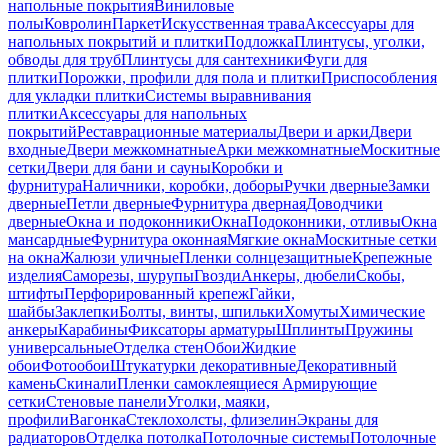
напольные покрытия
Виниловые
полы
Ковролин
Паркет
Искусственная трава
Аксессуары для
напольных покрытий и плитки
Подложка
Плинтусы, уголки,
обводы для труб
Плинтусы для сантехники
Фуги для
плитки
Порожки, профили для пола и плитки
Приспособления
для укладки плитки
Системы выравнивания
плитки
Аксессуары для напольных
покрытий
Реставрационные материалы
Двери и арки
Двери
входные
Двери межкомнатные
Арки межкомнатные
Москитные
сетки
Двери для бани и сауны
Коробки и
фурнитура
Наличники, коробки, доборы
Ручки дверные
Замки
дверные
Петли дверные
Фурнитура дверная
Доводчики
дверные
Окна и подоконники
Окна
Подоконники, отливы
Окна
мансардные
Фурнитура оконная
Мягкие окна
Москитные сетки
на окна
Жалюзи уличные
Пленки солнцезащитные
Крепежные
изделия
Саморезы, шурупы
Гвозди
Анкеры, дюбели
Скобы,
штифты
Перфорированный крепеж
Гайки,
шайбы
Заклепки
Болты, винты, шпильки
Хомуты
Химические
анкеры
Карабины
Фиксаторы арматуры
Шплинты
Пружины
универсальные
Отделка стен
Обои
Жидкие
обои
Фотообои
Штукатурки декоративные
Декоративный
камень
Скинали
Пленки самоклеящиеся
Армирующие
сетки
Стеновые панели
Уголки, маяки,
профили
Вагонка
Стеклохолсты, флизелин
Экраны для
радиаторов
Отделка потолка
Потолочные системы
Потолочные