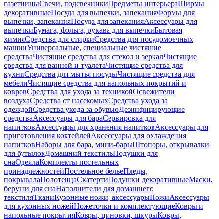
газетницы
Свечи, подсвечники
Предметы интерьера
Ширмы
декоративные
Посуда для выпечки, запекания
Формы для
выпечки, запекания
Посуда для запекания
Аксессуары для
выпечки
Бумага, фольга, рукава для выпечки
Бытовая
химия
Средства для стирки
Средства для посудомоечных
машин
Универсальные, специальные чистящие
средства
Чистящие средства для стекол и зеркал
Чистящие
средства для ванной и туалета
Чистящие средства для
кухни
Средства для мытья посуды
Чистящие средства для
мебели
Чистящие средства для напольных покрытий и
ковров
Средства для ухода за техникой
Освежители
воздуха
Средства от насекомых
Средства ухода за
одеждой
Средства ухода за обувью
Дезинфицирующие
средства
Аксессуары для бара
Сервировка для
напитков
Аксессуары для хранения напитков
Аксессуары для
приготовления коктейлей
Аксессуары для охлаждения
напитков
Наборы для бара, мини-бары
Штопоры, открывалки
для бутылок
Домашний текстиль
Подушки для
сна
Одеяла
Комплекты постельных
принадлежностей
Постельное белье
Пледы,
покрывала
Полотенца
Скатерти
Подушки декоративные
Маски,
беруши для сна
Наполнители для домашнего
текстиля
Ткани
Кухонные ножи, аксессуары
Ножи
Аксессуары
для кухонных ножей
Ножеточки и комплектующие
Ковры и
напольные покрытия
Ковры, циновки, шкуры
Ковры,