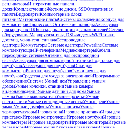
репликаторы
Интерактивные панели,
доски
Комплектующие
Жесткие диски, SSD
Оперативная
память
Видеокарты
Компьютерные блоки
питания
Материнские платы
Системы охлаждения
Корпуса для
компьютеров
Процессоры
Оптические приводы
Аксессуары
для корпусов ПК
Боксы, док-станции для накопителей
Сетевое
оборудование
Маршрутизаторы, DSL-модемы
Wi-Fi точки
доступа, усилители сигнала
Беспроводные
адаптеры
Коммутаторы
Сетевые адаптеры
Powerline
Сетевые
комплектующие
IP-телефония
Медиаконвертеры
Кабели,
переходники сетевые
Антенны для беспроводной
связи
Аксессуары для компьютерной техники
Подставки для
ноутбуков
Аксессуары для ноутбуков
Очки для
компьютера
Рюкзаки для ноутбуков
Сумки, чехлы для
ноутбуков
Средства для ухода за электроникой
Программное
обеспечение
Система Умный дом
Управление умным
домом
Умные колонки, станции
Умные камеры
видеонаблюдения
Умные датчики для дома
Умные
лампы
Умные выключатели
Умные розетки
Умные
светильники
Умные светодиодные ленты
Умные реле
Умные
замки
Умные домофоны
Умные карнизы
Умные
терморегуляторы
Игровая зона
Игровые приставки
Игры для
приставок
Игровые контроллеры
Игровые ноутбуки
Игровые
компьютеры
Игровые видеокарты
Игровые мониторы
Игровые
телевизоры
Игровые мыши
Игровые клавиатуры
Игровые