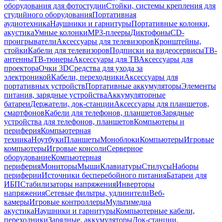
оборудования для фотостудии
Стойки, системы крепления для
студийного оборудования
Портативная
аудиотехника
Наушники и гарнитуры
Портативные колонки,
акустика
Умные колонки
MP3-плееры
Диктофоны
CD-
проигрыватели
Аксессуары для телевизоров
Кронштейны,
стойки
Кабели для телевизоров
Подписки на видеосервисы
ТВ-
антенны
ТВ-тюнеры
Аксессуары для ТВ
Аксессуары для
проектора
Очки 3D
Средства для ухода за
электроникой
Кабели, переходники
Аксессуары для
портативных устройств
Портативные аккумуляторы
Элементы
питания, зарядные устройства
Аккумуляторные
батареи
Держатели, док-станции
Аксессуары для планшетов,
смартфонов
Кабели для телефонов, планшетов
Зарядные
устройства для телефонов, планшетов
Компьютеры и
периферия
Компьютерная
техника
Ноутбуки
Планшеты
Моноблоки
Компьютеры
Игровые
компьютеры
Игровые консоли
Серверное
оборудование
Компьютерная
периферия
Мониторы
Мыши
Клавиатуры
Стилусы
Наборы
периферии
Источники бесперебойного питания
Батареи для
ИБП
Стабилизаторы напряжения
Инверторы
напряжения
Сетевые фильтры, удлинители
Веб-
камеры
Игровые контроллеры
Мультимедиа
акустика
Наушники и гарнитуры
Компьютерные кабели,
переходники
Зарядные, аккумуляторы
Док-станции,