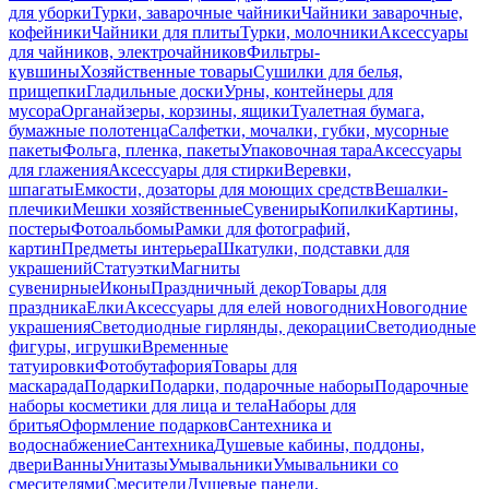
для уборки
Турки, заварочные чайники
Чайники заварочные,
кофейники
Чайники для плиты
Турки, молочники
Аксессуары
для чайников, электрочайников
Фильтры-
кувшины
Хозяйственные товары
Сушилки для белья,
прищепки
Гладильные доски
Урны, контейнеры для
мусора
Органайзеры, корзины, ящики
Туалетная бумага,
бумажные полотенца
Салфетки, мочалки, губки, мусорные
пакеты
Фольга, пленка, пакеты
Упаковочная тара
Аксессуары
для глажения
Аксессуары для стирки
Веревки,
шпагаты
Емкости, дозаторы для моющих средств
Вешалки-
плечики
Мешки хозяйственные
Сувениры
Копилки
Картины,
постеры
Фотоальбомы
Рамки для фотографий,
картин
Предметы интерьера
Шкатулки, подставки для
украшений
Статуэтки
Магниты
сувенирные
Иконы
Праздничный декор
Товары для
праздника
Елки
Аксессуары для елей новогодних
Новогодние
украшения
Светодиодные гирлянды, декорации
Светодиодные
фигуры, игрушки
Временные
татуировки
Фотобутафория
Товары для
маскарада
Подарки
Подарки, подарочные наборы
Подарочные
наборы косметики для лица и тела
Наборы для
бритья
Оформление подарков
Сантехника и
водоснабжение
Сантехника
Душевые кабины, поддоны,
двери
Ванны
Унитазы
Умывальники
Умывальники со
смесителями
Смесители
Душевые панели,