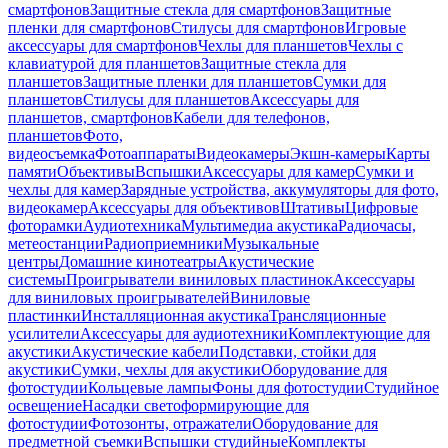
смартфонов
Защитные стекла для смартфонов
Защитные
пленки для смартфонов
Стилусы для смартфонов
Игровые
аксессуары для смартфонов
Чехлы для планшетов
Чехлы с
клавиатурой для планшетов
Защитные стекла для
планшетов
Защитные пленки для планшетов
Сумки для
планшетов
Стилусы для планшетов
Аксессуары для
планшетов, смартфонов
Кабели для телефонов,
планшетов
Фото,
видеосъемка
Фотоаппараты
Видеокамеры
Экшн-камеры
Карты
памяти
Объективы
Вспышки
Аксессуары для камер
Сумки и
чехлы для камер
Зарядные устройства, аккумуляторы для фото,
видеокамер
Аксессуары для объективов
Штативы
Цифровые
фоторамки
Аудиотехника
Мультимедиа акустика
Радиочасы,
метеостанции
Радиоприемники
Музыкальные
центры
Домашние кинотеатры
Акустические
системы
Проигрыватели виниловых пластинок
Аксессуары
для виниловых проигрывателей
Виниловые
пластинки
Инсталляционная акустика
Трансляционные
усилители
Аксессуары для аудиотехники
Комплектующие для
акустики
Акустические кабели
Подставки, стойки для
акустики
Сумки, чехлы для акустики
Оборудование для
фотостудии
Кольцевые лампы
Фоны для фотостудии
Студийное
освещение
Насадки светоформирующие для
фотостудии
Фотозонты, отражатели
Оборудование для
предметной съемки
Вспышки студийные
Комплекты