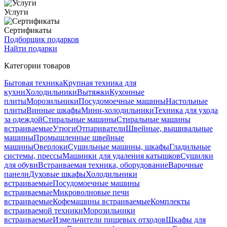
Услуги
Сертификаты
Подборщик подарков
Найти подарки
Категории товаров
Бытовая техника
Крупная техника для
кухни
Холодильники
Вытяжки
Кухонные
плиты
Морозильники
Посудомоечные машины
Настольные
плиты
Винные шкафы
Мини-холодильники
Техника для ухода
за одеждой
Стиральные машины
Стиральные машины
встраиваемые
Утюги
Отпариватели
Швейные, вышивальные
машины
Промышленные швейные
машины
Оверлоки
Сушильные машины, шкафы
Гладильные
системы, прессы
Машинки для удаления катышков
Сушилки
для обуви
Встраиваемая техника, оборудование
Варочные
панели
Духовые шкафы
Холодильники
встраиваемые
Посудомоечные машины
встраиваемые
Микроволновые печи
встраиваемые
Кофемашины встраиваемые
Комплекты
встраиваемой техники
Морозильники
встраиваемые
Измельчители пищевых отходов
Шкафы для