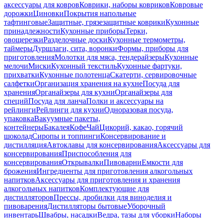
аксессуары для ковров
Коврики, наборы ковриков
Ковровые
дорожки
Циновки
Покрытия напольные
тафтинговые
Защитные, грязезащитные коврики
Кухонные
принадлежности
Кухонные приборы
Терки,
овощерезки
Разделочные доски
Кухонные термометры,
таймеры
Дуршлаги, сита, воронки
Формы, приборы для
приготовления
Молотки для мяса, тендерайзеры
Кухонные
мелочи
Миски
Кухонный текстиль
Кухонные фартуки,
прихватки
Кухонные полотенца
Скатерти, сервировочные
салфетки
Организация хранения на кухне
Посуда для
хранения
Органайзеры для кухни
Органайзеры для
специй
Посуда для ланча
Полки и аксессуары на
рейлинги
Рейлинги для кухни
Одноразовая посуда,
упаковка
Вакуумные пакеты,
контейнеры
Бакалея
Кофе
Чай
Цикорий, какао, горячий
шоколад
Сиропы и топпинги
Консервирование и
дистилляция
Автоклавы для консервирования
Аксессуары для
консервирования
Приспособления для
консервирования
Открывалки
Пивоварни
Емкости для
брожения
Ингредиенты для приготовления алкогольных
напитков
Аксессуары для приготовления и хранения
алкогольных напитков
Комплектующие для
дистилляторов
Прессы, дробилки для виноделия и
пивоварения
Дистилляторы бытовые
Уборочный
инвентарь
Швабры, насадки
Ведра, тазы для уборки
Наборы