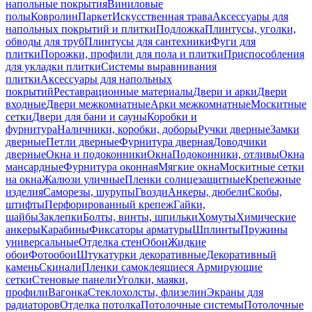
напольные покрытия
Виниловые
полы
Ковролин
Паркет
Искусственная трава
Аксессуары для
напольных покрытий и плитки
Подложка
Плинтусы, уголки,
обводы для труб
Плинтусы для сантехники
Фуги для
плитки
Порожки, профили для пола и плитки
Приспособления
для укладки плитки
Системы выравнивания
плитки
Аксессуары для напольных
покрытий
Реставрационные материалы
Двери и арки
Двери
входные
Двери межкомнатные
Арки межкомнатные
Москитные
сетки
Двери для бани и сауны
Коробки и
фурнитура
Наличники, коробки, доборы
Ручки дверные
Замки
дверные
Петли дверные
Фурнитура дверная
Доводчики
дверные
Окна и подоконники
Окна
Подоконники, отливы
Окна
мансардные
Фурнитура оконная
Мягкие окна
Москитные сетки
на окна
Жалюзи уличные
Пленки солнцезащитные
Крепежные
изделия
Саморезы, шурупы
Гвозди
Анкеры, дюбели
Скобы,
штифты
Перфорированный крепеж
Гайки,
шайбы
Заклепки
Болты, винты, шпильки
Хомуты
Химические
анкеры
Карабины
Фиксаторы арматуры
Шплинты
Пружины
универсальные
Отделка стен
Обои
Жидкие
обои
Фотообои
Штукатурки декоративные
Декоративный
камень
Скинали
Пленки самоклеящиеся
Армирующие
сетки
Стеновые панели
Уголки, маяки,
профили
Вагонка
Стеклохолсты, флизелин
Экраны для
радиаторов
Отделка потолка
Потолочные системы
Потолочные