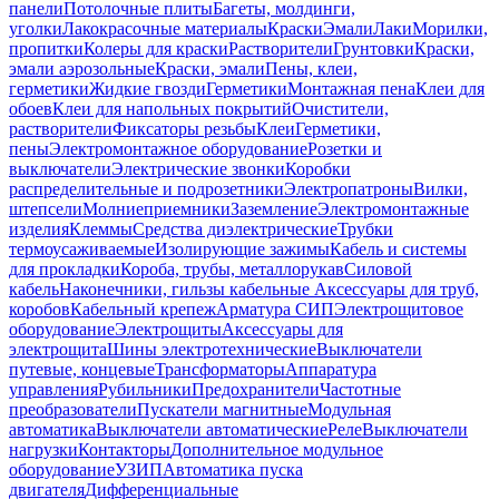
панели
Потолочные плиты
Багеты, молдинги,
уголки
Лакокрасочные материалы
Краски
Эмали
Лаки
Морилки,
пропитки
Колеры для краски
Растворители
Грунтовки
Краски,
эмали аэрозольные
Краски, эмали
Пены, клеи,
герметики
Жидкие гвозди
Герметики
Монтажная пена
Клеи для
обоев
Клеи для напольных покрытий
Очистители,
растворители
Фиксаторы резьбы
Клеи
Герметики,
пены
Электромонтажное оборудование
Розетки и
выключатели
Электрические звонки
Коробки
распределительные и подрозетники
Электропатроны
Вилки,
штепсели
Молниеприемники
Заземление
Электромонтажные
изделия
Клеммы
Средства диэлектрические
Трубки
термоусаживаемые
Изолирующие зажимы
Кабель и системы
для прокладки
Короба, трубы, металлорукав
Силовой
кабель
Наконечники, гильзы кабельные
Аксессуары для труб,
коробов
Кабельный крепеж
Арматура СИП
Электрощитовое
оборудование
Электрощиты
Аксессуары для
электрощита
Шины электротехнические
Выключатели
путевые, концевые
Трансформаторы
Аппаратура
управления
Рубильники
Предохранители
Частотные
преобразователи
Пускатели магнитные
Модульная
автоматика
Выключатели автоматические
Реле
Выключатели
нагрузки
Контакторы
Дополнительное модульное
оборудование
УЗИП
Автоматика пуска
двигателя
Дифференциальные