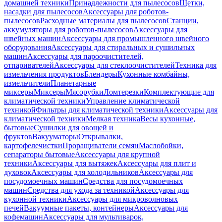
домашней техники
Принадлежности для пылесосов
Щетки,
насадки для пылесосов
Аксессуары для роботов-
пылесосов
Расходные материалы для пылесосов
Станции,
аккумуляторы для роботов-пылесосов
Аксессуары для
швейных машин
Аксессуары для промышленного швейного
оборудования
Аксессуары для стиральных и сушильных
машин
Аксессуары для пароочистителей,
отпаривателей
Аксессуары для стеклоочистителей
Техника для
измельчения продуктов
Блендеры
Кухонные комбайны,
измельчители
Планетарные
миксеры
Миксеры
Мясорубки
Ломтерезки
Комплектующие для
климатической техники
Управление климатической
техникой
Фильтры для климатической техники
Аксессуары для
климатической техники
Мелкая техника
Весы кухонные,
бытовые
Сушилки для овощей и
фруктов
Вакууматоры
Открывалки,
картофелечистки
Проращиватели семян
Маслобойки,
сепараторы бытовые
Аксессуары для крупной
техники
Аксессуары для вытяжек
Аксессуары для плит и
духовок
Аксессуары для холодильников
Аксессуары для
посудомоечных машин
Средства для посудомоечных
машин
Средства для ухода за техникой
Аксессуары для
кухонной техники
Аксессуары для микроволновых
печей
Вакуумные пакеты, контейнеры
Аксессуары для
кофемашин
Аксессуары для мультиварок,