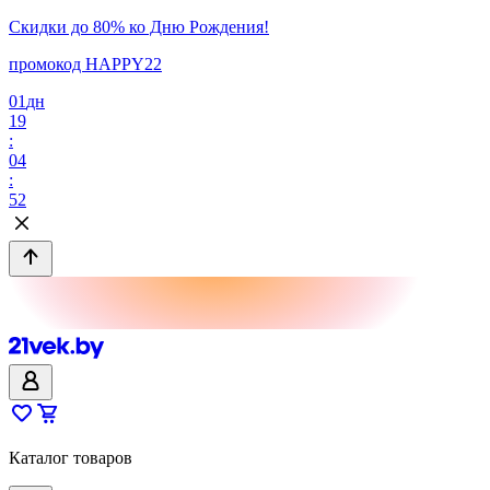
Скидки до 80% ко Дню Рождения!
промокод HAPPY22
01
дн
19
:
04
:
52
Каталог товаров