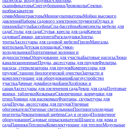
пылесосы, воздуходувки
Аэраторы,
скарификаторы
Снегоуборщики
Дровоколы
Сеялки,
разбрасыватели
семян
Минитракторы
Миникультиваторы
Мойки высокого
давления
Наборы садового электроинструмента
Отдых и
пикник
Батуты
Бассейны
Спа-бассейны
Комплекты мебели для
сада
Столы для сада
Стулья, кресла для сада
Качели
садовые
Гамаки, шезлонги
Раскладушки
Зонты,
тенты
Аксессуары для садовой мебели
Грили
Мангалы,
коптильни
Детская площадка
Сумки-
холодильники
Портативные колонки и
аудиосистемы
Оборудование для участка
Бытовые насосы
Люки
канализационные
Пруды, аксессуары для прудов
Фильтры,
насосы, стерилизаторы для прудов
Компрессоры для
прудов
Станции биологической очистки
Запчасти и
комплектующие для оборудования
Благоустройство
участка
Дачные дома
Беседки
Бани
Хозблоки и
сараи
Аксессуары для озеленения сада
Декор для сада
Почтовые
ящики, таблички
Козырьки
Скворечники, кормушки для
птиц
Домики для насекомых
Фонтаны, скульптуры для
сада
Пруды, аксессуары для прудов
Уличные
обогреватели
Уличные светильники
Противогололедные
реагенты
Декоративный щебень
Сад и огород
Поливочное
оборудование
Садовые опрыскиватели
Шланги для дома и
сада
Парники
Теплицы
Комплектующие для теплиц
Модульные