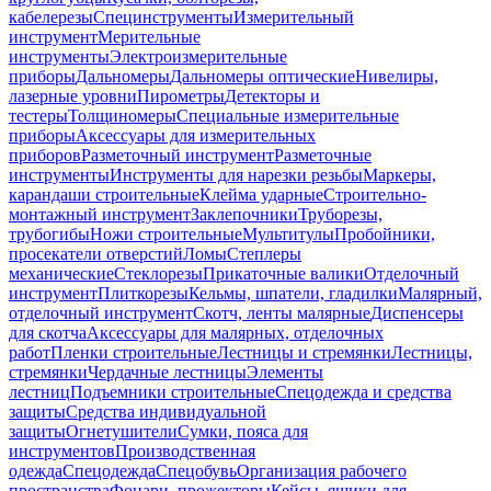
кабелерезы
Специнструменты
Измерительный
инструмент
Мерительные
инструменты
Электроизмерительные
приборы
Дальномеры
Дальномеры оптические
Нивелиры,
лазерные уровни
Пирометры
Детекторы и
тестеры
Толщиномеры
Специальные измерительные
приборы
Аксессуары для измерительных
приборов
Разметочный инструмент
Разметочные
инструменты
Инструменты для нарезки резьбы
Маркеры,
карандаши строительные
Клейма ударные
Строительно-
монтажный инструмент
Заклепочники
Труборезы,
трубогибы
Ножи строительные
Мультитулы
Пробойники,
просекатели отверстий
Ломы
Степлеры
механические
Стеклорезы
Прикаточные валики
Отделочный
инструмент
Плиткорезы
Кельмы, шпатели, гладилки
Малярный,
отделочный инструмент
Скотч, ленты малярные
Диспенсеры
для скотча
Аксессуары для малярных, отделочных
работ
Пленки строительные
Лестницы и стремянки
Лестницы,
стремянки
Чердачные лестницы
Элементы
лестниц
Подъемники строительные
Спецодежда и средства
защиты
Средства индивидуальной
защиты
Огнетушители
Сумки, пояса для
инструментов
Производственная
одежда
Спецодежда
Спецобувь
Организация рабочего
пространства
Фонари, прожекторы
Кейсы, ящики для