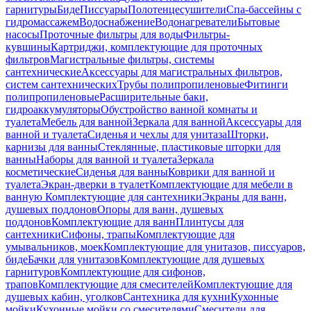
гарнитуры
Биде
Писсуары
Полотенцесушители
Спа-бассейны с
гидромассажем
Водоснабжение
Водонагреватели
Бытовые
насосы
Проточные фильтры для воды
Фильтры-
кувшины
Картриджи, комплектующие для проточных
фильтров
Магистральные фильтры, системы
сантехнические
Аксессуары для магистральных фильтров,
систем сантехнических
Трубы полипропиленовые
Фитинги
полипропиленовые
Расширительные баки,
гидроаккумуляторы
Обустройство ванной комнаты и
туалета
Мебель для ванной
Зеркала для ванной
Аксессуары для
ванной и туалета
Сиденья и чехлы для унитаза
Шторки,
карнизы для ванны
Стеклянные, пластиковые шторки для
ванны
Наборы для ванной и туалета
Зеркала
косметические
Сиденья для ванны
Коврики для ванной и
туалета
Экран-дверки в туалет
Комплектующие для мебели в
ванную
Комплектующие для сантехники
Экраны для ванн,
душевых поддонов
Опоры для ванн, душевых
поддонов
Комплектующие для ванн
Плинтусы для
сантехники
Сифоны, трапы
Комплектующие для
умывальников, моек
Комплектующие для унитазов, писсуаров,
биде
Бачки для унитазов
Комплектующие для душевых
гарнитуров
Комплектующие для сифонов,
трапов
Комплектующие для смесителей
Комплектующие для
душевых кабин, уголков
Сантехника для кухни
Кухонные
мойки
Кухонные мойки со смесителями
Смесители для