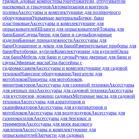
грядки
Садовые компостеры
Уничтожители, отпугиватели
насекомых и грызунов
Автоматизация и контроль
полива
Аксессуары и комплектующие для поливочного
оборудования
Укрывные материалы
Бочки, баки
пластиковые
Аксессуары и комплектующие для
опрыскивателей
Шланги для опрыскивателей
Товары для
бани
Бани
Сауны
Двери для бани и сауны
Бондарные
изделия
Банные принадлежности
Аксессуары для
бани
Оснащение и декор для бани
Измерительные приборы для
бани
Фитобочки, купели
Комплектующие для купелей
Окна
для бани
Мебель для бани и сауны
Ручки дверные для бани и
сауны
Эфирные масла
Спа-бассейны с
гидромассажем
Аксессуары и комплектующие для садовой
техники
Навесное оборудование
Двигатели для
мотоблоков
Прицепы для мотоблоков,
минитракторов
Аксессуары для газонной техники
Аксессуары
для цепных пил
Аксессуары для садовой техники
Аксессуары
для кусторезов, ножниц садовых
Моторные масла для садовой
техники
Аксессуары для аэратоторов и
скарификаторов
Аксессуары для культиваторов и
мотоблоков
Аксессуары для воздуходувок
Аксессуары для
газонокосилок
Аксессуары для бензокос и
триммеров
Аксессуары для моек высокого
давления
Аксессуары и комплектующие для
опрыскивателей
Запчасти для садовых