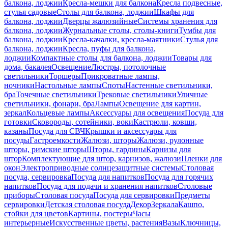
балкона, лоджии
Кресла-мешки для балкона
Кресла подвесные,
стулья садовые
Столы для балкона, лоджии
Шкафы для
балкона, лоджии
Дверцы жалюзийные
Системы хранения для
балкона, лоджии
Журнальные столы, столы-книги
Тумбы для
балкона, лоджии
Кресла-качалки, кресла-маятники
Стулья для
балкона, лоджии
Кресла, пуфы для балкона,
лоджии
Компактные столы для балкона, лоджии
Товары для
дома, бакалея
Освещение
Люстры, потолочные
светильники
Торшеры
Прикроватные лампы,
ночники
Настольные лампы
Споты
Настенные светильники,
бра
Точечные светильники
Трековые светильники
Уличные
светильники, фонари, бра
Лампы
Освещение для картин,
зеркал
Кольцевые лампы
Аксессуары для освещения
Посуда для
готовки
Сковороды, сотейники, воки
Кастрюли, ковши,
казаны
Посуда для СВЧ
Крышки и аксессуары для
посуды
Гастроемкости
Жалюзи, шторы
Жалюзи, рулонные
шторы, римские шторы
Шторы, гардины
Карнизы для
штор
Комплектующие для штор, карнизов, жалюзи
Пленки для
окон
Электроприводные солнцезащитные системы
Столовая
посуда, сервировка
Посуда для напитков
Посуда для горячих
напитков
Посуда для подачи и хранения напитков
Столовые
приборы
Столовая посуда
Посуда для сервировки
Предметы
сервировки
Детская столовая посуда
Декор
Зеркала
Кашпо,
стойки для цветов
Картины, постеры
Часы
интерьерные
Искусственные цветы, растения
Вазы
Ключницы,