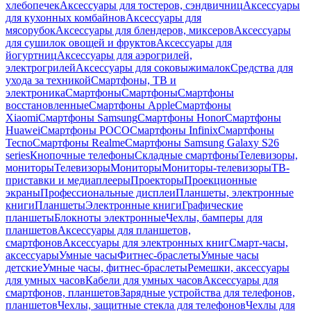
хлебопечек
Аксессуары для тостеров, сэндвичниц
Аксессуары
для кухонных комбайнов
Аксессуары для
мясорубок
Аксессуары для блендеров, миксеров
Аксессуары
для сушилок овощей и фруктов
Аксессуары для
йогуртниц
Аксессуары для аэрогрилей,
электрогрилей
Аксессуары для соковыжималок
Средства для
ухода за техникой
Смартфоны, ТВ и
электроника
Смартфоны
Смартфоны
Смартфоны
восстановленные
Смартфоны Apple
Смартфоны
Xiaomi
Смартфоны Samsung
Смартфоны Honor
Смартфоны
Huawei
Смартфоны POCO
Смартфоны Infinix
Смартфоны
Tecno
Смартфоны Realme
Смартфоны Samsung Galaxy S26
series
Кнопочные телефоны
Складные смартфоны
Телевизоры,
мониторы
Телевизоры
Мониторы
Мониторы-телевизоры
ТВ-
приставки и медиаплееры
Проекторы
Проекционные
экраны
Профессиональные дисплеи
Планшеты, электронные
книги
Планшеты
Электронные книги
Графические
планшеты
Блокноты электронные
Чехлы, бамперы для
планшетов
Аксессуары для планшетов,
смартфонов
Аксессуары для электронных книг
Смарт-часы,
аксессуары
Умные часы
Фитнес-браслеты
Умные часы
детские
Умные часы, фитнес-браслеты
Ремешки, аксессуары
для умных часов
Кабели для умных часов
Аксессуары для
смартфонов, планшетов
Зарядные устройства для телефонов,
планшетов
Чехлы, защитные стекла для телефонов
Чехлы для