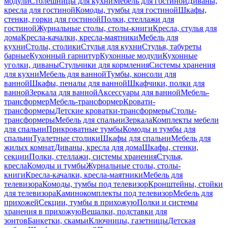
модули
Столешницы для кухни
Мебель для гостиной
Диваны,
кресла для гостиной
Комоды, тумбы для гостиной
Шкафы,
стенки, горки для гостиной
Полки, стеллажи для
гостиной
Журнальные столы, столы-книги
Кресла, стулья для
дома
Кресла-качалки, кресла-маятники
Мебель для
кухни
Столы, столики
Стулья для кухни
Стулья, табуреты
барные
Кухонный гарнитур
Кухонные модули
Кухонные
уголки, диваны
Стульчики для кормления
Системы хранения
для кухни
Мебель для ванной
Тумбы, консоли для
ванной
Шкафы, пеналы для ванной
Шкафчики, полки для
ванной
Зеркала для ванной
Аксессуары для ванной
Мебель-
трансформер
Мебель-трансформер
Кровати-
трансформеры
Детские кроватки-трансформеры
Столы-
трансформеры
Мебель для спальни
Зеркала
Комплекты мебели
для спальни
Прикроватные тумбы
Комоды и тумбы для
спальни
Туалетные столики
Шкафы для спальни
Мебель для
жилых комнат
Диваны, кресла для дома
Шкафы, стенки,
секции
Полки, стеллажи, системы хранения
Стулья,
кресла
Комоды и тумбы
Журнальные столы, столы-
книги
Кресла-качалки, кресла-маятники
Мебель для
телевизора
Комоды, тумбы под телевизор
Кронштейны, стойки
для телевизора
Каминокомплекты под телевизор
Мебель для
прихожей
Секции, тумбы в прихожую
Полки и системы
хранения в прихожую
Вешалки, подставки для
зонтов
Банкетки, скамьи
Ключницы, газетницы
Детская