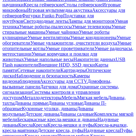
наушники
Кресла геймерские
Столы геймерские
Игровые
микрофоны
Игровая мультимедиа акустика
Аксессуары для
геймеров
Фигурки Funko Pop
Подставки для
ноутбуков
Светодиодные ленты
Лампы для мониторов
Умная
техника
Умные роботы-пылесосы
Умные телевизоры
Умные
стиральные машины
Умные чайники
Умные роботы
кулинарные
Умные вентиляторы
Умные кондиционеры
Умные
обогреватели
Умные увлажнители, очистители воздуха
Умные
отопительные котлы
Умные проветриватели
Умные радиочасы,
метеостанции
Умные кормушки и поилки для
животных
Умные напольные весы
Накопители данных
USB
Flash накопители
Внешние HDD, SSD диски
Карты
памяти
Сетевые накопители
Картридеры
Оптические
диски
Наблюдение и безопасность
Камеры
видеонаблюдения
Аксессуары для CCTV
Домофоны,
вызывные панели
Датчики для дома
Охранные системы,
сигнализации
Системы контроля и управления
доступом
Металлодетекторы
Мебель
Мягкая мебель
Диваны,
тахты
Диваны прямые
Диваны угловые
Диваны П-
образные
Кухонные уголки, диваны
Диваны
модульные
Детские диваны
Диваны садовые
Комплекты мягкой
мебели
Бескаркасные кресла-мешки и диваны
Надувные
диваны
Кресла
Кресла
Кресла-мешки и пуфы
Кресла-качалки,
кресла-маятники
Детские кресла, пуфы
Надувные кресла
Пуфы,
оттоманки
Кресла-кровати
Игровая мебель
Кресла