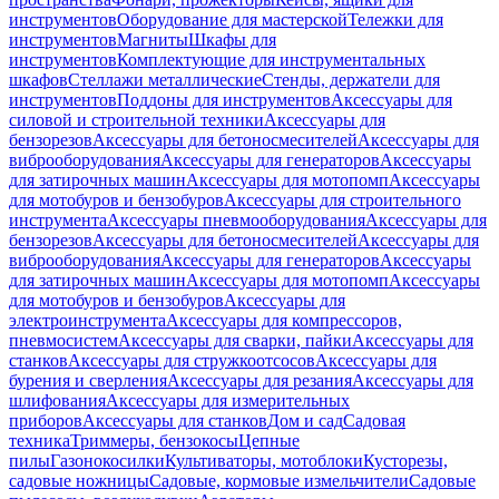
инструментов
Оборудование для мастерской
Тележки для
инструментов
Магниты
Шкафы для
инструментов
Комплектующие для инструментальных
шкафов
Стеллажи металлические
Стенды, держатели для
инструментов
Поддоны для инструментов
Аксессуары для
силовой и строительной техники
Аксессуары для
бензорезов
Аксессуары для бетоносмесителей
Аксессуары для
виброоборудования
Аксессуары для генераторов
Аксессуары
для затирочных машин
Аксессуары для мотопомп
Аксессуары
для мотобуров и бензобуров
Аксессуары для строительного
инструмента
Аксессуары пневмооборудования
Аксессуары для
бензорезов
Аксессуары для бетоносмесителей
Аксессуары для
виброоборудования
Аксессуары для генераторов
Аксессуары
для затирочных машин
Аксессуары для мотопомп
Аксессуары
для мотобуров и бензобуров
Аксессуары для
электроинструмента
Аксессуары для компрессоров,
пневмосистем
Аксессуары для сварки, пайки
Аксессуары для
станков
Аксессуары для стружкоотсосов
Аксессуары для
бурения и сверления
Аксессуары для резания
Аксессуары для
шлифования
Аксессуары для измерительных
приборов
Аксессуары для станков
Дом и сад
Садовая
техника
Триммеры, бензокосы
Цепные
пилы
Газонокосилки
Культиваторы, мотоблоки
Кусторезы,
садовые ножницы
Садовые, кормовые измельчители
Садовые