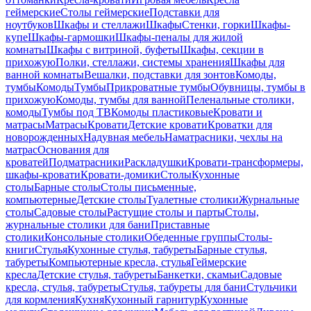
геймерские
Столы геймерские
Подставки для
ноутбуков
Шкафы и стеллажи
Шкафы
Стенки, горки
Шкафы-
купе
Шкафы-гармошки
Шкафы-пеналы для жилой
комнаты
Шкафы с витриной, буфеты
Шкафы, секции в
прихожую
Полки, стеллажи, системы хранения
Шкафы для
ванной комнаты
Вешалки, подставки для зонтов
Комоды,
тумбы
Комоды
Тумбы
Прикроватные тумбы
Обувницы, тумбы в
прихожую
Комоды, тумбы для ванной
Пеленальные столики,
комоды
Тумбы под ТВ
Комоды пластиковые
Кровати и
матрасы
Матрасы
Кровати
Детские кровати
Кроватки для
новорожденных
Надувная мебель
Наматрасники, чехлы на
матрас
Основания для
кроватей
Подматрасники
Раскладушки
Кровати-трансформеры,
шкафы-кровати
Кровати-домики
Столы
Кухонные
столы
Барные столы
Столы письменные,
компьютерные
Детские столы
Туалетные столики
Журнальные
столы
Садовые столы
Растущие столы и парты
Столы,
журнальные столики для бани
Приставные
столики
Консольные столики
Обеденные группы
Столы-
книги
Стулья
Кухонные стулья, табуреты
Барные стулья,
табуреты
Компьютерные кресла, стулья
Геймерские
кресла
Детские стулья, табуреты
Банкетки, скамьи
Садовые
кресла, стулья, табуреты
Стулья, табуреты для бани
Стульчики
для кормления
Кухня
Кухонный гарнитур
Кухонные