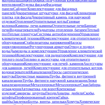
материалы
Шифер
Профнастил
Рулонная кровля
Кровельная
вентиляция
Отделка фасада
Фасадные
панели
Сайдинг
Комплектующие для фасадных
панелей
Декоративные штукатурки для фасада
Клинкерная
плитка для фасада
Декоративный камень для наружной
отделки
Отопление
Отопительные котлы
Газовые
колонки
Камины, печи-камины
Отопительные печи
Банные
печи
Водонагреватели
Радиаторы отопления, батареи
Теплый
пол
Теплые плинтусы
Системы антиобледенения
Управление
климатической техникой
Комплектующие для отопительного
оборудования
Стабилизаторы напряжения
Насосы
циркуляционные
Регулирующая арматура
Отвод и подвод
воды
Дымоходы и комплектующие
Управление климатической
техникой
Комплектующие для радиаторов
Комплектующие для
теплого пола
Топливо и аксессуары для отопительного
оборудования
Комплектующие для печей, каминов
Аксессуары
для каминов, печей
Комплектующие для отопительных котлов,
водонагревателей
Канализация
Тросы сантехнические,
вантузы
Прочистные машины
Трубы, фитинги внутренней
канализации
Трубы, фитинги наружной канализации
Люки
канализационные
Металлопрокат
Металлопрокат
Сваи
Заборы,
ограждения
Автоматика для ворот
Крепежные
изделия
Саморезы, шурупы
Гвозди
Анкеры, дюбели
Скобы,
штифты
Перфорированный крепеж
Гайки,
шайбы
Заклепки
Болты, винты, шпильки
Хомуты
Химические