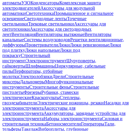
автоматы
УЗО
Конденсаторы
Комплексная защита
электродвигателей
Аксессуары для модульной
автоматики
Светотехника
Промышленное и сигнальное
освещение
Светодиодные ленты
Точечные
светильники
Трековые светильники
Аксессуары для
светотехники
Аксессуары для светодиодных
лент
Вентиляция
Вентиляторы вытяжные
Вентиляторы
канальные
Системы воздуховодов
Решетки вентиляционные,
диффузоры
Проветриватели
Люки
Люки ревизионные
Люки
под плитку
Люки напольные
Люки под
покраску
Строительный
инструмент
Электроинструмент
Шуруповерты,
гайковерты
Шлифмашины
Циркулярные, сабельные
пилы
Перфораторы, отбойные
молотки
Электролобзики
Дрели
Строительные
миксеры
Дальномеры
Многофункциональные
инструменты
Строительные фены
Строительные
пистолеты
Фрезеры
Рубанки, стамески
электрические
Краскопульты
Степлеры,
гвоздезабиватели
Электрические ножницы, резаки
Насадки для
электроинструмента
Аксессуары для
электроинструмента
Аккумуляторы, зарядные устройства для
электроинструмента
Наборы электроинструмента
Силовая и
строительная техника
Бетоносмесители
Генераторы
Тали,
тельферы
Такелаж
Виброплиты, глубинные