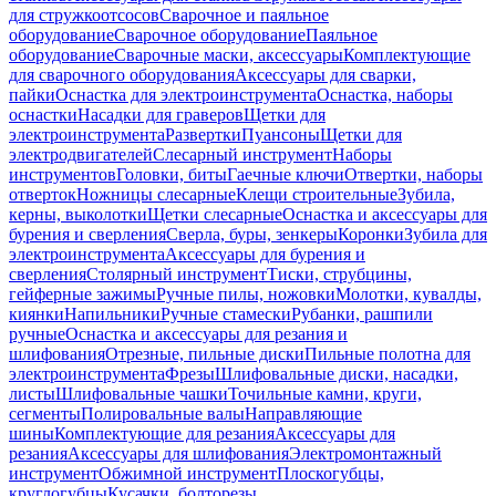
для стружкоотсосов
Сварочное и паяльное
оборудование
Сварочное оборудование
Паяльное
оборудование
Сварочные маски, аксессуары
Комплектующие
для сварочного оборудования
Аксессуары для сварки,
пайки
Оснастка для электроинструмента
Оснастка, наборы
оснастки
Насадки для граверов
Щетки для
электроинструмента
Развертки
Пуансоны
Щетки для
электродвигателей
Слесарный инструмент
Наборы
инструментов
Головки, биты
Гаечные ключи
Отвертки, наборы
отверток
Ножницы слесарные
Клещи строительные
Зубила,
керны, выколотки
Щетки слесарные
Оснастка и аксессуары для
бурения и сверления
Сверла, буры, зенкеры
Коронки
Зубила для
электроинструмента
Аксессуары для бурения и
сверления
Столярный инструмент
Тиски, струбцины,
гейферные зажимы
Ручные пилы, ножовки
Молотки, кувалды,
киянки
Напильники
Ручные стамески
Рубанки, рашпили
ручные
Оснастка и аксессуары для резания и
шлифования
Отрезные, пильные диски
Пильные полотна для
электроинструмента
Фрезы
Шлифовальные диски, насадки,
листы
Шлифовальные чашки
Точильные камни, круги,
сегменты
Полировальные валы
Направляющие
шины
Комплектующие для резания
Аксессуары для
резания
Аксессуары для шлифования
Электромонтажный
инструмент
Обжимной инструмент
Плоскогубцы,
круглогубцы
Кусачки, болторезы,