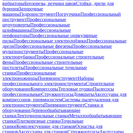
вибраторы
Бензорезы, резчики швов
Стойки, дрели для
бурения
Затирочные
машины
Гидроинструмент
Погрузчики
Профессиональный
инструмент
Профессиональные
шуруповерты
Профессиональные
шлифмашины
Профессиональные
перфораторы
Профессиональные циркулярные
пилы
Профессиональные электролобзики
Профессиональные
дрели
Профессиональные фрезеры
Профессиональные
мультиинструменты
Профессиональные
электрорубанки
Профессиональные строительные
фены
Профессиональные строительные
пистолеты
Профессиональные точильные
станки
Профессиональные
электроножницы
Пневмоинструмент
Наборы
профессионального электроинструмента
Строительное
оборудование
Компрессоры
Тепловые пушки
Пылесосы
профессиональные
Стружкоотсосы
Домкраты
Аксессуары для
компрессоров, пневмосистем
Системы пылеудаления для
электроинструмента
Пневмоинструмент
Станки и
оборудование
Деревообрабатывающие
станки
Ленточнопильные станки
Металлообрабатывающие
станки
Плиткорезные станки
Точильные
станки
Комплектующие для станков
Оснастка для
станков
Аксессуары для станков
Стружкоотсосы
Аксессуары