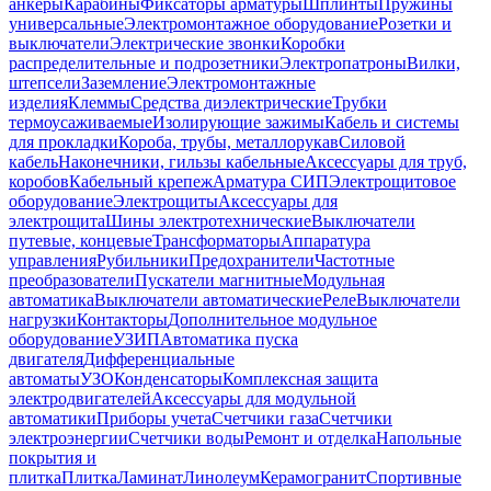
анкеры
Карабины
Фиксаторы арматуры
Шплинты
Пружины
универсальные
Электромонтажное оборудование
Розетки и
выключатели
Электрические звонки
Коробки
распределительные и подрозетники
Электропатроны
Вилки,
штепсели
Заземление
Электромонтажные
изделия
Клеммы
Средства диэлектрические
Трубки
термоусаживаемые
Изолирующие зажимы
Кабель и системы
для прокладки
Короба, трубы, металлорукав
Силовой
кабель
Наконечники, гильзы кабельные
Аксессуары для труб,
коробов
Кабельный крепеж
Арматура СИП
Электрощитовое
оборудование
Электрощиты
Аксессуары для
электрощита
Шины электротехнические
Выключатели
путевые, концевые
Трансформаторы
Аппаратура
управления
Рубильники
Предохранители
Частотные
преобразователи
Пускатели магнитные
Модульная
автоматика
Выключатели автоматические
Реле
Выключатели
нагрузки
Контакторы
Дополнительное модульное
оборудование
УЗИП
Автоматика пуска
двигателя
Дифференциальные
автоматы
УЗО
Конденсаторы
Комплексная защита
электродвигателей
Аксессуары для модульной
автоматики
Приборы учета
Счетчики газа
Счетчики
электроэнергии
Счетчики воды
Ремонт и отделка
Напольные
покрытия и
плитка
Плитка
Ламинат
Линолеум
Керамогранит
Спортивные