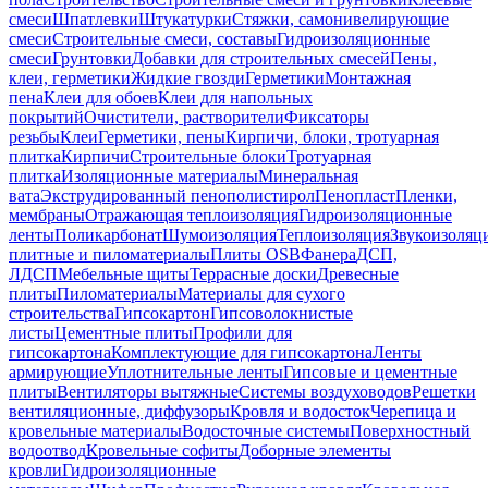
смеси
Шпатлевки
Штукатурки
Стяжки, самонивелирующие
смеси
Строительные смеси, составы
Гидроизоляционные
смеси
Грунтовки
Добавки для строительных смесей
Пены,
клеи, герметики
Жидкие гвозди
Герметики
Монтажная
пена
Клеи для обоев
Клеи для напольных
покрытий
Очистители, растворители
Фиксаторы
резьбы
Клеи
Герметики, пены
Кирпичи, блоки, тротуарная
плитка
Кирпичи
Строительные блоки
Тротуарная
плитка
Изоляционные материалы
Минеральная
вата
Экструдированный пенополистирол
Пенопласт
Пленки,
мембраны
Отражающая теплоизоляция
Гидроизоляционные
ленты
Поликарбонат
Шумоизоляция
Теплоизоляция
Звукоизоляц
плитные и пиломатериалы
Плиты OSB
Фанера
ДСП,
ЛДСП
Мебельные щиты
Террасные доски
Древесные
плиты
Пиломатериалы
Материалы для сухого
строительства
Гипсокартон
Гипсоволокнистые
листы
Цементные плиты
Профили для
гипсокартона
Комплектующие для гипсокартона
Ленты
армирующие
Уплотнительные ленты
Гипсовые и цементные
плиты
Вентиляторы вытяжные
Системы воздуховодов
Решетки
вентиляционные, диффузоры
Кровля и водосток
Черепица и
кровельные материалы
Водосточные системы
Поверхностный
водоотвод
Кровельные софиты
Доборные элементы
кровли
Гидроизоляционные