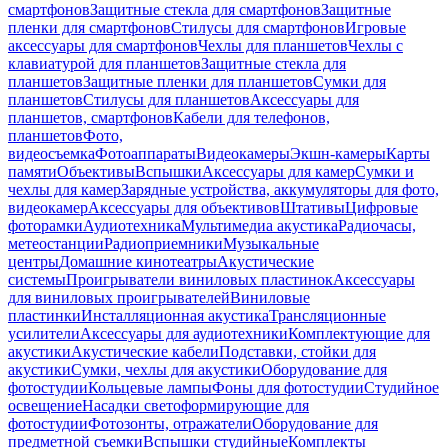
смартфонов
Защитные стекла для смартфонов
Защитные
пленки для смартфонов
Стилусы для смартфонов
Игровые
аксессуары для смартфонов
Чехлы для планшетов
Чехлы с
клавиатурой для планшетов
Защитные стекла для
планшетов
Защитные пленки для планшетов
Сумки для
планшетов
Стилусы для планшетов
Аксессуары для
планшетов, смартфонов
Кабели для телефонов,
планшетов
Фото,
видеосъемка
Фотоаппараты
Видеокамеры
Экшн-камеры
Карты
памяти
Объективы
Вспышки
Аксессуары для камер
Сумки и
чехлы для камер
Зарядные устройства, аккумуляторы для фото,
видеокамер
Аксессуары для объективов
Штативы
Цифровые
фоторамки
Аудиотехника
Мультимедиа акустика
Радиочасы,
метеостанции
Радиоприемники
Музыкальные
центры
Домашние кинотеатры
Акустические
системы
Проигрыватели виниловых пластинок
Аксессуары
для виниловых проигрывателей
Виниловые
пластинки
Инсталляционная акустика
Трансляционные
усилители
Аксессуары для аудиотехники
Комплектующие для
акустики
Акустические кабели
Подставки, стойки для
акустики
Сумки, чехлы для акустики
Оборудование для
фотостудии
Кольцевые лампы
Фоны для фотостудии
Студийное
освещение
Насадки светоформирующие для
фотостудии
Фотозонты, отражатели
Оборудование для
предметной съемки
Вспышки студийные
Комплекты