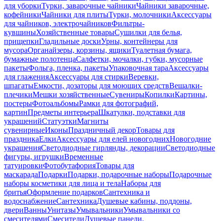
для уборки
Турки, заварочные чайники
Чайники заварочные,
кофейники
Чайники для плиты
Турки, молочники
Аксессуары
для чайников, электрочайников
Фильтры-
кувшины
Хозяйственные товары
Сушилки для белья,
прищепки
Гладильные доски
Урны, контейнеры для
мусора
Органайзеры, корзины, ящики
Туалетная бумага,
бумажные полотенца
Салфетки, мочалки, губки, мусорные
пакеты
Фольга, пленка, пакеты
Упаковочная тара
Аксессуары
для глажения
Аксессуары для стирки
Веревки,
шпагаты
Емкости, дозаторы для моющих средств
Вешалки-
плечики
Мешки хозяйственные
Сувениры
Копилки
Картины,
постеры
Фотоальбомы
Рамки для фотографий,
картин
Предметы интерьера
Шкатулки, подставки для
украшений
Статуэтки
Магниты
сувенирные
Иконы
Праздничный декор
Товары для
праздника
Елки
Аксессуары для елей новогодних
Новогодние
украшения
Светодиодные гирлянды, декорации
Светодиодные
фигуры, игрушки
Временные
татуировки
Фотобутафория
Товары для
маскарада
Подарки
Подарки, подарочные наборы
Подарочные
наборы косметики для лица и тела
Наборы для
бритья
Оформление подарков
Сантехника и
водоснабжение
Сантехника
Душевые кабины, поддоны,
двери
Ванны
Унитазы
Умывальники
Умывальники со
смесителями
Смесители
Душевые панели,