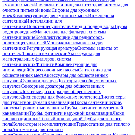
кухонных моек
Измельчители пищевых отходов
Системы для
очистки питьевой воды
Сифоны для кухонных
моек
Комплектующие для кухонных моек
Инженерная
сантехника
Инсталляции для
сантехники
Полотенцесушители
Отвод и подвод воды
Трубы
водопроводные
Магистральные фильтры, системы
сантехнические
Комплектующие для радиаторов,
полотенцесушителей
Монтажные комплекты для
сантехники
Регулирующая арматура
Системы защиты от
протечек
Люки сантехнические
Аксессуары для
магистральных фильтров, систем
сантехнических
Фитинги
Комплектующие для
инсталляций
Опрессовочные насосы
Сантехника для
общественных мест
Аксессуары для общественных
санузлов
Сушилки для рук
Дозаторы для общественных
санузлов
Сенсорные дозаторы для общественных
санузлов
Локтевые дозаторы для общественных
санузлов
Диспенсеры для бумажных полотенец
Диспенсеры
для туалетной бумаги
Канализация
Тросы сантехнические,
вантузы
Прочистные машины
Трубы, фитинги внутренней
канализации
Трубы, фитинги наружной канализации
Люки
канализационные
Теплый пол водяной
Трубы для теплого
пола
Коллекторы и комплектующие
Термостатика для теплого
пола
Автоматика для теплого
пола
Строительство
Строительные смеси и грунтовки
Клеевые