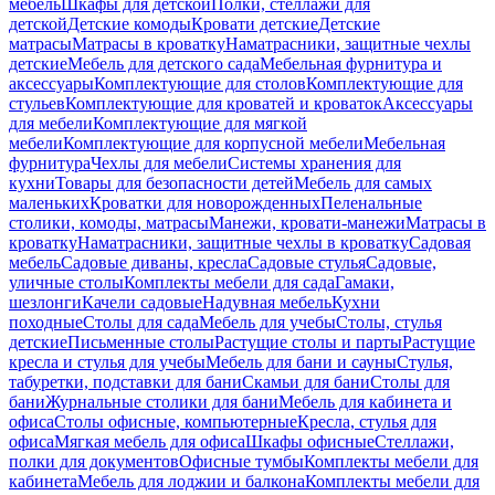
мебель
Шкафы для детской
Полки, стеллажи для
детской
Детские комоды
Кровати детские
Детские
матрасы
Матрасы в кроватку
Наматрасники, защитные чехлы
детские
Мебель для детского сада
Мебельная фурнитура и
аксессуары
Комплектующие для столов
Комплектующие для
стульев
Комплектующие для кроватей и кроваток
Аксессуары
для мебели
Комплектующие для мягкой
мебели
Комплектующие для корпусной мебели
Мебельная
фурнитура
Чехлы для мебели
Системы хранения для
кухни
Товары для безопасности детей
Мебель для самых
маленьких
Кроватки для новорожденных
Пеленальные
столики, комоды, матрасы
Манежи, кровати-манежи
Матрасы в
кроватку
Наматрасники, защитные чехлы в кроватку
Садовая
мебель
Садовые диваны, кресла
Садовые стулья
Садовые,
уличные столы
Комплекты мебели для сада
Гамаки,
шезлонги
Качели садовые
Надувная мебель
Кухни
походные
Столы для сада
Мебель для учебы
Столы, стулья
детские
Письменные столы
Растущие столы и парты
Растущие
кресла и стулья для учебы
Мебель для бани и сауны
Стулья,
табуретки, подставки для бани
Скамьи для бани
Столы для
бани
Журнальные столики для бани
Мебель для кабинета и
офиса
Столы офисные, компьютерные
Кресла, стулья для
офиса
Мягкая мебель для офиса
Шкафы офисные
Стеллажи,
полки для документов
Офисные тумбы
Комплекты мебели для
кабинета
Мебель для лоджии и балкона
Комплекты мебели для