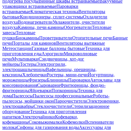
подогрева посуды
Винные шкафы встраиваемые
Вакуумные
упаковщики встраиваемые
Пароварки
встраиваемые
Климатическая техника
Вентиляторы
бытовые
Кондиционеры, сплит-системы
Охладители
воздуха
Водонагреватели
Увлажнители, очистители
воздуха
Камины, печи-камины
Обогреватели
Тепловые
завесы
Тепловые
пушки
Биокамины
Проветриватели
Отопительные печи
Банные
печи
Порталы для каминов
Вентиляторы вытяжные
Метеостанции
Газовые баллоны бытовые
Техника для
приготовления еды
Аэрогрили
Микроволновые
печи
Мультиварки
Сэндвичницы, хот-дог
мейкеры
Тостеры
Электрогрили,
электрошашлычницы
Вафельницы, орешницы,
кексницы
Хлебопечки
Ростеры, мини-печи
Йогуртницы,
мороженицы
Фризеры
Блинницы
Пароварки
Автоклавы для
консервирования
Сыроварни
Фритюрницы, фондю-
фритюрницы
Яйцеварки
Попкорницы
Техника для
дома
Пылесосы
Пылесосы профессиональные
Роботы-
пылесосы, мойщики окон
Пароочистители
Электровеники,
электрошвабры
Стеклоочистители
Стерилизационное
оборудование
Техника для приготовления
напитков
Электрочайники
Кофеварки,
кофемашины
Соковыжималки
Кофемолки
Вспениватели
молока
Сифоны для газирования воды
Аксессуары для