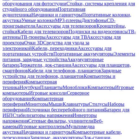
оборудования для фотостудии
Стойки, системы крепления для
студийного оборудования
Портативная
аудиотехника
Наушники и гарнитуры
Портативные колонки,
акустика
Умные колонки
MP3-плееры
Диктофоны
CD-
проигрыватели
Аксессуары для телевизоров
Кронштейны,
стойки
Кабели для телевизоров
Подписки на видеосервисы
ТВ-
антенны
ТВ-тюнеры
Аксессуары для ТВ
Аксессуары для
проектора
Очки 3D
Средства для ухода за
электроникой
Кабели, переходники
Аксессуары для
портативных устройств
Портативные аккумуляторы
Элементы
питания, зарядные устройства
Аккумуляторные
батареи
Держатели, док-станции
Аксессуары для планшетов,
смартфонов
Кабели для телефонов, планшетов
Зарядные
устройства для телефонов, планшетов
Компьютеры и
периферия
Компьютерная
техника
Ноутбуки
Планшеты
Моноблоки
Компьютеры
Игровые
компьютеры
Игровые консоли
Серверное
оборудование
Компьютерная
периферия
Мониторы
Мыши
Клавиатуры
Стилусы
Наборы
периферии
Источники бесперебойного питания
Батареи для
ИБП
Стабилизаторы напряжения
Инверторы
напряжения
Сетевые фильтры, удлинители
Веб-
камеры
Игровые контроллеры
Мультимедиа
акустика
Наушники и гарнитуры
Компьютерные кабели,
переходники
Зарядные, аккумуляторы
Док-станции,