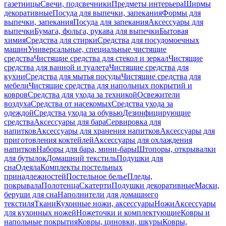
газетницы
Свечи, подсвечники
Предметы интерьера
Ширмы
декоративные
Посуда для выпечки, запекания
Формы для
выпечки, запекания
Посуда для запекания
Аксессуары для
выпечки
Бумага, фольга, рукава для выпечки
Бытовая
химия
Средства для стирки
Средства для посудомоечных
машин
Универсальные, специальные чистящие
средства
Чистящие средства для стекол и зеркал
Чистящие
средства для ванной и туалета
Чистящие средства для
кухни
Средства для мытья посуды
Чистящие средства для
мебели
Чистящие средства для напольных покрытий и
ковров
Средства для ухода за техникой
Освежители
воздуха
Средства от насекомых
Средства ухода за
одеждой
Средства ухода за обувью
Дезинфицирующие
средства
Аксессуары для бара
Сервировка для
напитков
Аксессуары для хранения напитков
Аксессуары для
приготовления коктейлей
Аксессуары для охлаждения
напитков
Наборы для бара, мини-бары
Штопоры, открывалки
для бутылок
Домашний текстиль
Подушки для
сна
Одеяла
Комплекты постельных
принадлежностей
Постельное белье
Пледы,
покрывала
Полотенца
Скатерти
Подушки декоративные
Маски,
беруши для сна
Наполнители для домашнего
текстиля
Ткани
Кухонные ножи, аксессуары
Ножи
Аксессуары
для кухонных ножей
Ножеточки и комплектующие
Ковры и
напольные покрытия
Ковры, циновки, шкуры
Ковры,