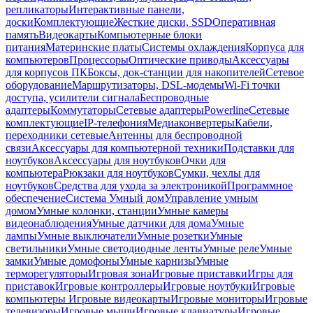
репликаторы
Интерактивные панели,
доски
Комплектующие
Жесткие диски, SSD
Оперативная
память
Видеокарты
Компьютерные блоки
питания
Материнские платы
Системы охлаждения
Корпуса для
компьютеров
Процессоры
Оптические приводы
Аксессуары
для корпусов ПК
Боксы, док-станции для накопителей
Сетевое
оборудование
Маршрутизаторы, DSL-модемы
Wi-Fi точки
доступа, усилители сигнала
Беспроводные
адаптеры
Коммутаторы
Сетевые адаптеры
Powerline
Сетевые
комплектующие
IP-телефония
Медиаконвертеры
Кабели,
переходники сетевые
Антенны для беспроводной
связи
Аксессуары для компьютерной техники
Подставки для
ноутбуков
Аксессуары для ноутбуков
Очки для
компьютера
Рюкзаки для ноутбуков
Сумки, чехлы для
ноутбуков
Средства для ухода за электроникой
Программное
обеспечение
Система Умный дом
Управление умным
домом
Умные колонки, станции
Умные камеры
видеонаблюдения
Умные датчики для дома
Умные
лампы
Умные выключатели
Умные розетки
Умные
светильники
Умные светодиодные ленты
Умные реле
Умные
замки
Умные домофоны
Умные карнизы
Умные
терморегуляторы
Игровая зона
Игровые приставки
Игры для
приставок
Игровые контроллеры
Игровые ноутбуки
Игровые
компьютеры
Игровые видеокарты
Игровые мониторы
Игровые
телевизоры
Игровые мыши
Игровые клавиатуры
Игровые