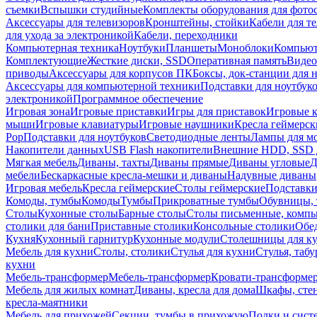
съемки
Вспышки студийные
Комплекты оборудования для фото
Аксессуары для телевизоров
Кронштейны, стойки
Кабели для т
для ухода за электроникой
Кабели, переходники
Компьютерная техника
Ноутбуки
Планшеты
Моноблоки
Компью
Комплектующие
Жесткие диски, SSD
Оперативная память
Видео
приводы
Аксессуары для корпусов ПК
Боксы, док-станции для 
Аксессуары для компьютерной техники
Подставки для ноутбук
электроникой
Программное обеспечение
Игровая зона
Игровые приставки
Игры для приставок
Игровые 
мыши
Игровые клавиатуры
Игровые наушники
Кресла геймерск
Pop
Подставки для ноутбуков
Светодиодные ленты
Лампы для м
Накопители данных
USB Flash накопители
Внешние HDD, SSD 
Мягкая мебель
Диваны, тахты
Диваны прямые
Диваны угловые
Д
мебели
Бескаркасные кресла-мешки и диваны
Надувные диваны
Игровая мебель
Кресла геймерские
Столы геймерские
Подставки
Комоды, тумбы
Комоды
Тумбы
Прикроватные тумбы
Обувницы, 
Столы
Кухонные столы
Барные столы
Столы письменные, комп
столики для бани
Приставные столики
Консольные столики
Обе
Кухня
Кухонный гарнитур
Кухонные модули
Столешницы для к
Мебель для кухни
Столы, столики
Стулья для кухни
Стулья, таб
кухни
Мебель-трансформер
Мебель-трансформер
Кровати-трансформе
Мебель для жилых комнат
Диваны, кресла для дома
Шкафы, стен
кресла-маятники
Мебель для прихожей
Секции, тумбы в прихожую
Полки и сист