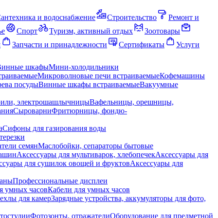
антехника и водоснабжение
Строительство
Ремонт и
ье
Спорт
Туризм, активный отдых
Зоотовары
я
Запчасти и принадлежности
Сертификаты
Услуги
Винные шкафы
Мини-холодильники
траиваемые
Микроволновые печи встраиваемые
Кофемашины
ева посуды
Винные шкафы встраиваемые
Вакуумные
рили, электрошашлычницы
Вафельницы, орешницы,
ания
Сыроварни
Фритюрницы, фондю-
а
Сифоны для газирования воды
терезки
тели семян
Маслобойки, сепараторы бытовые
машин
Аксессуары для мультиварок, хлебопечек
Аксессуары для
ссуары для сушилок овощей и фруктов
Аксессуары для
раны
Профессиональные дисплеи
я умных часов
Кабели для умных часов
ехлы для камер
Зарядные устройства, аккумуляторы для фото,
тостудии
Фотозонты, отражатели
Оборудование для предметной