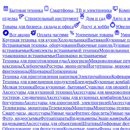
Бытовая техника
Смартфоны, ТВ и электроника
Комп
отделка
Строительный инструмент
Дом и сад
Авто и 
Товары для бизнеса, склада и офиса
Досуг и хобби
Ювели
Все акции
Оплата частями
Уцененные товары
Умны
Крупная техника для кухни
Холодильники
Вытяжки
Кухонные 
Встраиваемая техника, оборудование
Варочные панели
Духовые
встраиваемые
Комплекты встраиваемой техники
Морозильники 
упаковщики встраиваемые
Пароварки встраиваемые
Техника для приготовления еды
Аэрогрили
Микроволновые пе
кексницы
Хлебопечки
Ростеры, мини-печи
Йогуртницы, морож
фритюрницы
Яйцеварки
Попкорницы
Техника для приготовления напитков
Электрочайники
Кофевар
Техника для измельчения продуктов
Блендеры
Кухонные комбай
Мелкая техника
Весы кухонные, бытовые
Сушилки для овощей 
Аксессуары для кухонной техники
Аксессуары для микроволно
тостеров, сэндвичниц
Аксессуары для кухонных комбайнов
Акс
йогуртниц
Аксессуары для аэрогрилей, электрогрилей
Аксессуа
Телевизоры, мониторы
Телевизоры
Мониторы
Мониторы-телеви
Смарт-часы, аксессуары
Умные часы
Фитнес-браслеты
Умные ча
Фото, видеосъемка
Фотоаппараты
Видеокамеры
Экшн-камеры
Ка
видеокамер
Аксессуары для объективов
Штативы
Цифровые фот
Оборудование для фотостудии
Кольцевые лампы
Фоны для фото