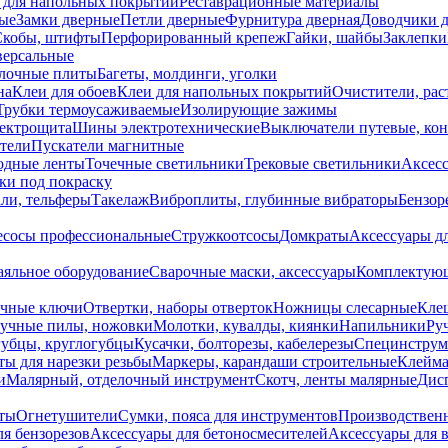
 для напольных покрытий
Реставрационные материалы
ые
Замки дверные
Петли дверные
Фурнитура дверная
Доводчики 
Скобы, штифты
Перфорированный крепеж
Гайки, шайбы
Заклепки
ерсальные
лочные плиты
Багеты, молдинги, уголки
на
Клеи для обоев
Клеи для напольных покрытий
Очистители, рас
Трубки термоусаживаемые
Изолирующие зажимы
лектрощита
Шины электротехнические
Выключатели путевые, ко
атели
Пускатели магнитные
одные ленты
Точечные светильники
Трековые светильники
Аксесс
и под покраску
ли, тельферы
Такелаж
Виброплиты, глубинные вибраторы
Бензор
сосы профессиональные
Стружкоотсосы
Домкраты
Аксессуары д
аяльное оборудование
Сварочные маски, аксессуары
Комплектующ
ечные ключи
Отвертки, наборы отверток
Ножницы слесарные
Кле
учные пилы, ножовки
Молотки, кувалды, киянки
Напильники
Ру
убцы, круглогубцы
Кусачки, болторезы, кабелерезы
Специнструм
ы для нарезки резьбы
Маркеры, карандаши строительные
Клейма
и
Малярный, отделочный инструмент
Скотч, ленты малярные
Дисп
иты
Огнетушители
Сумки, пояса для инструментов
Производствен
я бензорезов
Аксессуары для бетоносмесителей
Аксессуары для 