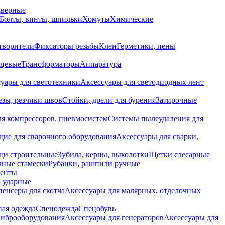
дверные
Болты, винты, шпильки
Хомуты
Химические
творители
Фиксаторы резьбы
Клеи
Герметики, пены
нцевые
Трансформаторы
Аппаратура
уары для светотехники
Аксессуары для светодиодных лент
езы, резчики швов
Стойки, дрели для бурения
Затирочные
ля компрессоров, пневмосистем
Системы пылеудаления для
ие для сварочного оборудования
Аксессуары для сварки,
щи строительные
Зубила, керны, выколотки
Щетки слесарные
чные стамески
Рубанки, рашпили ручные
енты
 ударные
енсеры для скотча
Аксессуары для малярных, отделочных
ная одежда
Спецодежда
Спецобувь
виброоборудования
Аксессуары для генераторов
Аксессуары для