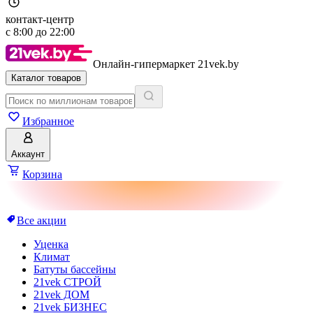
контакт-центр
с
8:00
до
22:00
Онлайн-гипермаркет 21vek.by
Каталог товаров
Избранное
Аккаунт
Корзина
Все акции
Уценка
Климат
Батуты бассейны
21vek СТРОЙ
21vek ДОМ
21vek БИЗНЕС