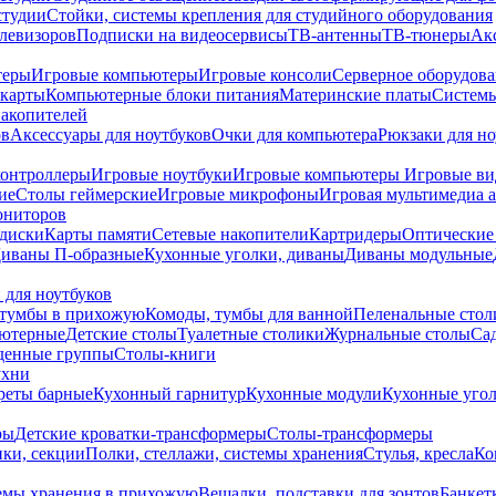
студии
Стойки, системы крепления для студийного оборудования
елевизоров
Подписки на видеосервисы
ТВ-антенны
ТВ-тюнеры
Ак
теры
Игровые компьютеры
Игровые консоли
Серверное оборудов
карты
Компьютерные блоки питания
Материнские платы
Системы
накопителей
ов
Аксессуары для ноутбуков
Очки для компьютера
Рюкзаки для но
контроллеры
Игровые ноутбуки
Игровые компьютеры
Игровые ви
ие
Столы геймерские
Игровые микрофоны
Игровая мультимедиа 
ониторов
диски
Карты памяти
Сетевые накопители
Картридеры
Оптические
иваны П-образные
Кухонные уголки, диваны
Диваны модульные
 для ноутбуков
тумбы в прихожую
Комоды, тумбы для ванной
Пеленальные стол
ьютерные
Детские столы
Туалетные столики
Журнальные столы
Са
денные группы
Столы-книги
ухни
уреты барные
Кухонный гарнитур
Кухонные модули
Кухонные угол
ры
Детские кроватки-трансформеры
Столы-трансформеры
ки, секции
Полки, стеллажи, системы хранения
Стулья, кресла
Ко
емы хранения в прихожую
Вешалки, подставки для зонтов
Банкет