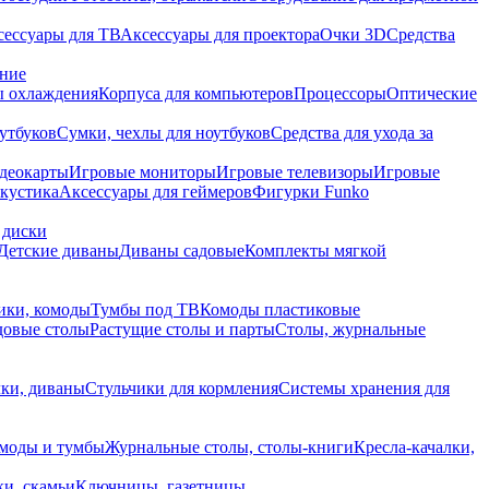
сессуары для ТВ
Аксессуары для проектора
Очки 3D
Средства
ание
 охлаждения
Корпуса для компьютеров
Процессоры
Оптические
утбуков
Сумки, чехлы для ноутбуков
Средства для ухода за
деокарты
Игровые мониторы
Игровые телевизоры
Игровые
акустика
Аксессуары для геймеров
Фигурки Funko
 диски
Детские диваны
Диваны садовые
Комплекты мягкой
ики, комоды
Тумбы под ТВ
Комоды пластиковые
довые столы
Растущие столы и парты
Столы, журнальные
ки, диваны
Стульчики для кормления
Системы хранения для
моды и тумбы
Журнальные столы, столы-книги
Кресла-качалки,
ки, скамьи
Ключницы, газетницы