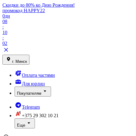
Скидки до 80% ко Дню Рождения!
промокод HAPPY22
0
дн
08
:
10
:
02
г. Минск
Оплата частями
Для юрлиц
Покупателям
Telegram
+375 29
302 10 21
Еще