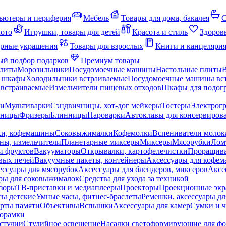
ьютеры и периферия
Мебель
Товары для дома, бакалея
С
мото
Игрушки, товары для детей
Красота и стиль
Здоров
рные украшения
Товары для взрослых
Книги и канцеляри
й подбор подарков
Премиум товары
плиты
Морозильники
Посудомоечные машины
Настольные плиты
 шкафы
Холодильники встраиваемые
Посудомоечные машины вс
встраиваемые
Измельчители пищевых отходов
Шкафы для подогр
чи
Мультиварки
Сэндвичницы, хот-дог мейкеры
Тостеры
Электрог
еницы
Фризеры
Блинницы
Пароварки
Автоклавы для консервиров
ки, кофемашины
Соковыжималки
Кофемолки
Вспениватели молок
ны, измельчители
Планетарные миксеры
Миксеры
Мясорубки
Лом
и фруктов
Вакууматоры
Открывалки, картофелечистки
Проращива
вых печей
Вакуумные пакеты, контейнеры
Аксессуары для кофе
ессуары для мясорубок
Аксессуары для блендеров, миксеров
Аксе
ры для соковыжималок
Средства для ухода за техникой
зоры
ТВ-приставки и медиаплееры
Проекторы
Проекционные эк
сы детские
Умные часы, фитнес-браслеты
Ремешки, аксессуары дл
рты памяти
Объективы
Вспышки
Аксессуары для камер
Сумки и ч
орамки
студии
Студийное освещение
Насадки светоформирующие для фо