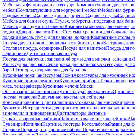
Мебельная фурнитура и аксессуары
Комплектующие для столов
мебели
Комплектующие для корпусной мебели
Мебельная фурн
Садовая мебель
Садовые диваны, кресла
Садовые стулья
Садовые
Мебель для бани и сауны
Стулья, табуретки, подставки для бани
Мебель для лоджии и балкона
Комплекты мебели для балкона, 
лоджии
Дверцы жалюзийные
Системы хранения для балкона, л
лоджии
Кресла, пуфы для балкона, лоджии
Компактные столы дл
Посуда для готовки
Сковороды, сотейники, воки
Кастрюли, ков
Столовая посуда, сервировка
Посуда для напитков
Посуда для г
сервировки
Детская столовая посуда
Посуда для выпечки, запекания
Формы для выпечки, запекания
Аксессуары для бара
Сервировка для напитков
Аксессуары для 
бары
Штопоры, открывалки для бутылок
Кухонные ножи, аксессуары
Ножи
Аксессуары для кухонных н
Кухонные принадлежности
Кухонные приборы
Терки, овощерез
мяса, тендерайзеры
Кухонные мелочи
Миски
Организация хранения на кухне
Посуда для хранения
Органайзе
посуда, упаковка
Вакуумные пакеты, контейнеры
Консервирование и дистилляция
Автоклавы для консервирован
брожения
Ингредиенты для приготовления алкогольных напит
виноделия и пивоварения
Дистилляторы бытовые
Турки, заварочные чайники
Чайники заварочные, кофейники
Ча
Сувениры
Копилки
Картины, постеры
Фотоальбомы
Рамки для ф
Подарки
Подарки, подарочные наборы
Подарочные наборы косм
Водоснабжение
Водонагреватели
Бытовые насосы
Проточные фи