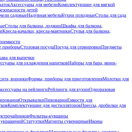
ваток
Аксессуары для мебели
Комплектующие для мягкой
безопасности детей
чели садовые
Надувная мебель
Кухни походные
Столы для сада
вые
Столы для балкона, лоджии
Шкафы для балкона,
ии
Кресла-качалки, кресла-маятники
Стулья для балкона,
роемкости
е приборы
Столовая посуда
Посуда для сервировки
Предметы
укава для выпечки
ссуары для охлаждения напитков
Наборы для бара, мини-
сита, воронки
Формы, приборы для приготовления
Молотки для
аксессуары на рейлинги
Рейлинги для кухни
Одноразовая
вирования
Открывалки
Пивоварни
Емкости для
тков
Комплектующие для дистилляторов
Прессы, дробилки для
лектрочайников
Фильтры-кувшины
я украшений
Статуэтки
Магниты сувенирные
Иконы
ля проточных фильтров
Магистральные фильтры, системы