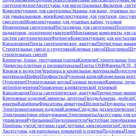
сантехнические
Аксессуары для магистральных фильтров, сист
Комплектующие для сантехники
Экраны для ванн, душевых по
для умывальников, моек
Комплектующие для унитазов, писсуар
смесителей
Комплектующие для душевых кабин, уголков
Инженерная сантехника
Инсталляции для сантехники
Полотенц
радиаторов, полотенцесушителей
Монтажные комплекты для с
систем сантехнических
Фитинги
Комплектующие для инсталля
Канализация
Тросы сантехнические, вантузы
Прочистные маши
Строительные смеси и грунтовки
Клеевые смеси
Шпатлевки
Шту
строительных смесей
Кирпичи, блоки, тротуарная плитка
Кирпичи
Строительные бло
Древесно-плитные и пиломатериалы
Плиты OSB
Фанера
ДСП, 
Кровля и водосток
Черепица и кровельные материалы
Водосточ
материалы
Шифер
Профнастил
Рулонная кровля
Кровельная вен
Отопление
Отопительные котлы
Газовые колонки
Камины, печи
антиобледенения
Управление климатической техникой
Канализация
Тросы сантехнические, вантузы
Прочистные маши
Крепежные изделия
Саморезы, шурупы
Гвозди
Анкеры, дюбели
анкеры
Карабины
Фиксаторы арматуры
Шплинты
Пружины унив
Электромонтажные изделия
Клеммы
Средства диэлектрические
Электрощитовое оборудование
Электрощиты
Аксессуары для э
управления
Рубильники
Предохранители
Частотные преобразов
Приборы учета
Счетчики газа
Счетчики электроэнергии
Счетчи
Аксессуары для напольных покрытий и плитки
Подложка
Плинт