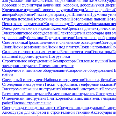
для укладки плитки
Системы выравнивания плитки
Аксессуары
Коробки и фурнитура
Наличники, коробки, доборы
Ручки дверн
Крепежные изделия
Саморезы, шурупы
Гвозди
Анкеры, дюбели
анкеры
Карабины
Фиксаторы арматуры
Шплинты
Пружины унив
Отделка потолка
Потолочные системы
Потолочные панели
Пото
Пены, клеи, герметики
Жидкие гвозди
Герметики
Монтажная пе
Электромонтажные изделия
Клеммы
Средства диэлектрические
Электрощитовое оборудование
Электрощиты
Аксессуары для э
управления
Рубильники
Предохранители
Частотные преобразов
Светотехника
Промышленное и сигнальное освещение
Светоди
Люки
Люки ревизионные
Люки под плитку
Люки напольные
Люк
Силовая и строительная техника
Бетоносмесители
Генераторы
Та
машины
Гидроинструмент
Погрузчики
Строительное оборудование
Компрессоры
Тепловые пушки
Пыле
электроинструмента
Пневмоинструмент
Сварочное и паяльное оборудование
Сварочное оборудование
П
пайки
Слесарный инструмент
Наборы инструментов
Головки, биты
Га
Столярный инструмент
Тиски, струбцины, гейферные зажимы
Р
Электромонтажный инструмент
Обжимной инструмент
Плоског
Разметочный инструмент
Разметочные инструменты
Инструмент
Отделочный инструмент
Плиткорезы
Кельмы, шпатели, гладилк
работ
Пленки строительные
Спецодежда и средства защиты
Средства индивидуальной защ
Аксессуары для силовой и строительной техники
Аксессуары дл