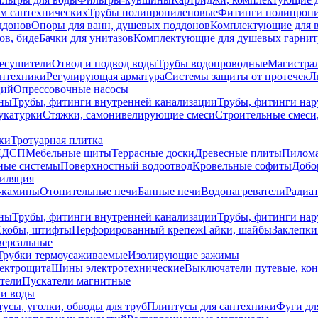
ем сантехнических
Трубы полипропиленовые
Фитинги полипроп
ддонов
Опоры для ванн, душевых поддонов
Комплектующие для 
ов, биде
Бачки для унитазов
Комплектующие для душевых гарнит
есушители
Отвод и подвод воды
Трубы водопроводные
Магистрал
антехники
Регулирующая арматура
Системы защиты от протечек
Л
ций
Опрессовочные насосы
ны
Трубы, фитинги внутренней канализации
Трубы, фитинги на
катурки
Стяжки, самонивелирующие смеси
Строительные смеси,
ки
Тротуарная плитка
ЛДСП
Мебельные щиты
Террасные доски
Древесные плиты
Пилом
ные системы
Поверхностный водоотвод
Кровельные софиты
Добо
тиляция
-камины
Отопительные печи
Банные печи
Водонагреватели
Радиат
ны
Трубы, фитинги внутренней канализации
Трубы, фитинги на
Скобы, штифты
Перфорированный крепеж
Гайки, шайбы
Заклепки
ерсальные
Трубки термоусаживаемые
Изолирующие зажимы
лектрощита
Шины электротехнические
Выключатели путевые, ко
атели
Пускатели магнитные
ки воды
усы, уголки, обводы для труб
Плинтусы для сантехники
Фуги дл