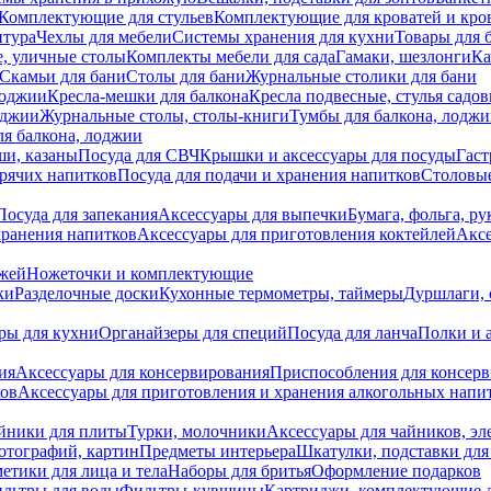
Комплектующие для стульев
Комплектующие для кроватей и кро
итура
Чехлы для мебели
Системы хранения для кухни
Товары для 
, уличные столы
Комплекты мебели для сада
Гамаки, шезлонги
Ка
Скамьи для бани
Столы для бани
Журнальные столики для бани
лоджии
Кресла-мешки для балкона
Кресла подвесные, стулья садо
оджии
Журнальные столы, столы-книги
Тумбы для балкона, лодж
я балкона, лоджии
ши, казаны
Посуда для СВЧ
Крышки и аксессуары для посуды
Гаст
орячих напитков
Посуда для подачи и хранения напитков
Столовы
Посуда для запекания
Аксессуары для выпечки
Бумага, фольга, р
хранения напитков
Аксессуары для приготовления коктейлей
Аксе
ожей
Ножеточки и комплектующие
ки
Разделочные доски
Кухонные термометры, таймеры
Дуршлаги, 
ры для кухни
Органайзеры для специй
Посуда для ланча
Полки и 
ия
Аксессуары для консервирования
Приспособления для консер
ков
Аксессуары для приготовления и хранения алкогольных напи
йники для плиты
Турки, молочники
Аксессуары для чайников, э
отографий, картин
Предметы интерьера
Шкатулки, подставки дл
етики для лица и тела
Наборы для бритья
Оформление подарков
льтры для воды
Фильтры-кувшины
Картриджи, комплектующие д