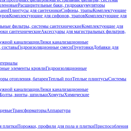
иленовые
Расширительные баки, гидроаккумуляторы
ванн
Плинтусы для сантехники
Сифоны, трапы
Комплектующие
уров
Комплектующие для сифонов, трапов
Комплектующие для
ьные фильтры, системы сантехнические
Комплектующие для
юки сантехнические
Аксессуары для магистральных фильтров,
ружной канализации
Люки канализационные
 составы
Гидроизоляционные смеси
Грунтовки
Добавки для
атериалы
рные элементы кровли
Гидроизоляционные
оры отопления, батареи
Теплый пол
Теплые плинтусы
Системы
ружной канализации
Люки канализационные
Болты, винты, шпильки
Хомуты
Химические
нцевые
Трансформаторы
Аппаратура
я плитки
Порожки, профили для пола и плитки
Приспособления