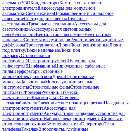
автоматы
УЗО
Конденсаторы
Комплексная защита
электродвигателей
Аксессуары для модульной
автоматики
Светотехника
Промышленное и сигнальное
освещение
Светодиодные ленты
Точечные
светильники
Трековые светильники
Аксессуары для
светотехники
Аксессуары для светодиодных
лент
Вентиляция
Вентиляторы вытяжные
Вентиляторы
канальные
Системы воздуховодов
Решетки вентиляционные,
диффузоры
Проветриватели
Люки
Люки ревизионные
Люки
под плитку
Люки напольные
Люки под
покраску
Строительный
инструмент
Электроинструмент
Шуруповерты,
гайковерты
Шлифмашины
Циркулярные, сабельные
пилы
Перфораторы, отбойные
молотки
Электролобзики
Дрели
Строительные
миксеры
Дальномеры
Многофункциональные
инструменты
Строительные фены
Строительные
пистолеты
Фрезеры
Рубанки, стамески
электрические
Краскопульты
Степлеры,
гвоздезабиватели
Электрические ножницы, резаки
Насадки для
электроинструмента
Аксессуары для
электроинструмента
Аккумуляторы, зарядные устройства для
электроинструмента
Наборы электроинструмента
Силовая и
строительная техника
Бетоносмесители
Генераторы
Тали,
тельферы
Такелаж
Виброплиты, глубинные