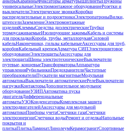
анкеры
Карабины
Фиксаторы арматуры
Шплинты
Пружины
универсальные
Электромонтажное оборудование
Розетки и
выключатели
Электрические звонки
Коробки
распределительные и подрозетники
Электропатроны
Вилки,
штепсели
Заземление
Электромонтажные
изделия
Клеммы
Средства диэлектрические
Трубки
термоусаживаемые
Изолирующие зажимы
Кабель и системы
для прокладки
Короба, трубы, металлорукав
Силовой
кабель
Наконечники, гильзы кабельные
Аксессуары для труб,
коробов
Кабельный крепеж
Арматура СИП
Электрощитовое
оборудование
Электрощиты
Аксессуары для
электрощита
Шины электротехнические
Выключатели
путевые, концевые
Трансформаторы
Аппаратура
управления
Рубильники
Предохранители
Частотные
преобразователи
Пускатели магнитные
Модульная
автоматика
Выключатели автоматические
Реле
Выключатели
нагрузки
Контакторы
Дополнительное модульное
оборудование
УЗИП
Автоматика пуска
двигателя
Дифференциальные
автоматы
УЗО
Конденсаторы
Комплексная защита
электродвигателей
Аксессуары для модульной
автоматики
Приборы учета
Счетчики газа
Счетчики
электроэнергии
Счетчики воды
Ремонт и отделка
Напольные
покрытия и
плитка
Плитка
Ламинат
Линолеум
Керамогранит
Спортивные