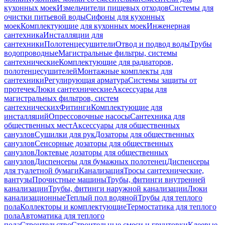
кухонных моек
Измельчители пищевых отходов
Системы для
очистки питьевой воды
Сифоны для кухонных
моек
Комплектующие для кухонных моек
Инженерная
сантехника
Инсталляции для
сантехники
Полотенцесушители
Отвод и подвод воды
Трубы
водопроводные
Магистральные фильтры, системы
сантехнические
Комплектующие для радиаторов,
полотенцесушителей
Монтажные комплекты для
сантехники
Регулирующая арматура
Системы защиты от
протечек
Люки сантехнические
Аксессуары для
магистральных фильтров, систем
сантехнических
Фитинги
Комплектующие для
инсталляций
Опрессовочные насосы
Сантехника для
общественных мест
Аксессуары для общественных
санузлов
Сушилки для рук
Дозаторы для общественных
санузлов
Сенсорные дозаторы для общественных
санузлов
Локтевые дозаторы для общественных
санузлов
Диспенсеры для бумажных полотенец
Диспенсеры
для туалетной бумаги
Канализация
Тросы сантехнические,
вантузы
Прочистные машины
Трубы, фитинги внутренней
канализации
Трубы, фитинги наружной канализации
Люки
канализационные
Теплый пол водяной
Трубы для теплого
пола
Коллекторы и комплектующие
Термостатика для теплого
пола
Автоматика для теплого
пола
Строительство
Строительные смеси и грунтовки
Клеевые