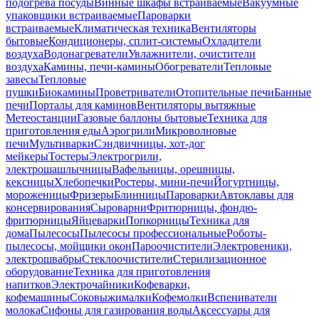
подогрева посуды
Винные шкафы встраиваемые
Вакуумные
упаковщики встраиваемые
Пароварки
встраиваемые
Климатическая техника
Вентиляторы
бытовые
Кондиционеры, сплит-системы
Охладители
воздуха
Водонагреватели
Увлажнители, очистители
воздуха
Камины, печи-камины
Обогреватели
Тепловые
завесы
Тепловые
пушки
Биокамины
Проветриватели
Отопительные печи
Банные
печи
Порталы для каминов
Вентиляторы вытяжные
Метеостанции
Газовые баллоны бытовые
Техника для
приготовления еды
Аэрогрили
Микроволновые
печи
Мультиварки
Сэндвичницы, хот-дог
мейкеры
Тостеры
Электрогрили,
электрошашлычницы
Вафельницы, орешницы,
кексницы
Хлебопечки
Ростеры, мини-печи
Йогуртницы,
мороженицы
Фризеры
Блинницы
Пароварки
Автоклавы для
консервирования
Сыроварни
Фритюрницы, фондю-
фритюрницы
Яйцеварки
Попкорницы
Техника для
дома
Пылесосы
Пылесосы профессиональные
Роботы-
пылесосы, мойщики окон
Пароочистители
Электровеники,
электрошвабры
Стеклоочистители
Стерилизационное
оборудование
Техника для приготовления
напитков
Электрочайники
Кофеварки,
кофемашины
Соковыжималки
Кофемолки
Вспениватели
молока
Сифоны для газирования воды
Аксессуары для