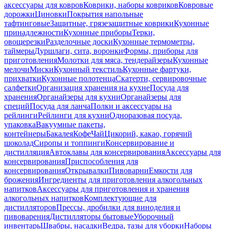
аксессуары для ковров
Коврики, наборы ковриков
Ковровые
дорожки
Циновки
Покрытия напольные
тафтинговые
Защитные, грязезащитные коврики
Кухонные
принадлежности
Кухонные приборы
Терки,
овощерезки
Разделочные доски
Кухонные термометры,
таймеры
Дуршлаги, сита, воронки
Формы, приборы для
приготовления
Молотки для мяса, тендерайзеры
Кухонные
мелочи
Миски
Кухонный текстиль
Кухонные фартуки,
прихватки
Кухонные полотенца
Скатерти, сервировочные
салфетки
Организация хранения на кухне
Посуда для
хранения
Органайзеры для кухни
Органайзеры для
специй
Посуда для ланча
Полки и аксессуары на
рейлинги
Рейлинги для кухни
Одноразовая посуда,
упаковка
Вакуумные пакеты,
контейнеры
Бакалея
Кофе
Чай
Цикорий, какао, горячий
шоколад
Сиропы и топпинги
Консервирование и
дистилляция
Автоклавы для консервирования
Аксессуары для
консервирования
Приспособления для
консервирования
Открывалки
Пивоварни
Емкости для
брожения
Ингредиенты для приготовления алкогольных
напитков
Аксессуары для приготовления и хранения
алкогольных напитков
Комплектующие для
дистилляторов
Прессы, дробилки для виноделия и
пивоварения
Дистилляторы бытовые
Уборочный
инвентарь
Швабры, насадки
Ведра, тазы для уборки
Наборы