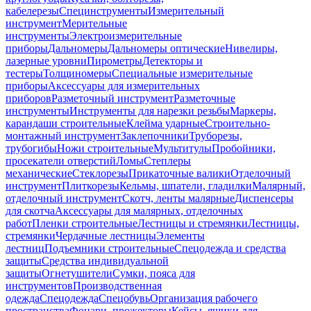
кабелерезы
Специнструменты
Измерительный
инструмент
Мерительные
инструменты
Электроизмерительные
приборы
Дальномеры
Дальномеры оптические
Нивелиры,
лазерные уровни
Пирометры
Детекторы и
тестеры
Толщиномеры
Специальные измерительные
приборы
Аксессуары для измерительных
приборов
Разметочный инструмент
Разметочные
инструменты
Инструменты для нарезки резьбы
Маркеры,
карандаши строительные
Клейма ударные
Строительно-
монтажный инструмент
Заклепочники
Труборезы,
трубогибы
Ножи строительные
Мультитулы
Пробойники,
просекатели отверстий
Ломы
Степлеры
механические
Стеклорезы
Прикаточные валики
Отделочный
инструмент
Плиткорезы
Кельмы, шпатели, гладилки
Малярный,
отделочный инструмент
Скотч, ленты малярные
Диспенсеры
для скотча
Аксессуары для малярных, отделочных
работ
Пленки строительные
Лестницы и стремянки
Лестницы,
стремянки
Чердачные лестницы
Элементы
лестниц
Подъемники строительные
Спецодежда и средства
защиты
Средства индивидуальной
защиты
Огнетушители
Сумки, пояса для
инструментов
Производственная
одежда
Спецодежда
Спецобувь
Организация рабочего
пространства
Фонари, прожекторы
Кейсы, ящики для