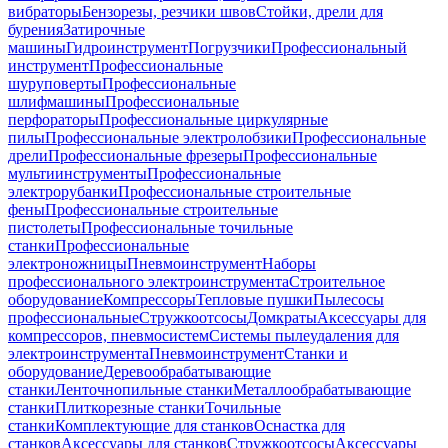
вибраторы
Бензорезы, резчики швов
Стойки, дрели для
бурения
Затирочные
машины
Гидроинструмент
Погрузчики
Профессиональный
инструмент
Профессиональные
шуруповерты
Профессиональные
шлифмашины
Профессиональные
перфораторы
Профессиональные циркулярные
пилы
Профессиональные электролобзики
Профессиональные
дрели
Профессиональные фрезеры
Профессиональные
мультиинструменты
Профессиональные
электрорубанки
Профессиональные строительные
фены
Профессиональные строительные
пистолеты
Профессиональные точильные
станки
Профессиональные
электроножницы
Пневмоинструмент
Наборы
профессионального электроинструмента
Строительное
оборудование
Компрессоры
Тепловые пушки
Пылесосы
профессиональные
Стружкоотсосы
Домкраты
Аксессуары для
компрессоров, пневмосистем
Системы пылеудаления для
электроинструмента
Пневмоинструмент
Станки и
оборудование
Деревообрабатывающие
станки
Ленточнопильные станки
Металлообрабатывающие
станки
Плиткорезные станки
Точильные
станки
Комплектующие для станков
Оснастка для
станков
Аксессуары для станков
Стружкоотсосы
Аксессуары