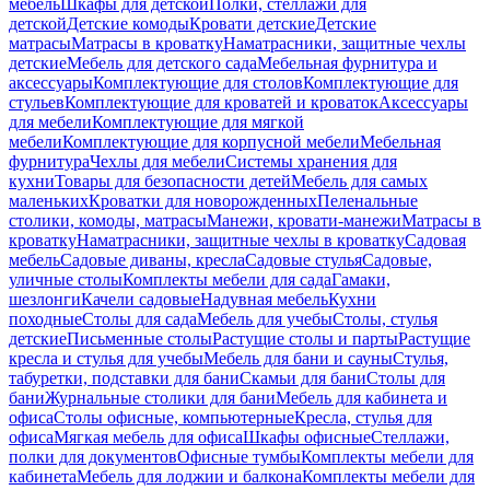
мебель
Шкафы для детской
Полки, стеллажи для
детской
Детские комоды
Кровати детские
Детские
матрасы
Матрасы в кроватку
Наматрасники, защитные чехлы
детские
Мебель для детского сада
Мебельная фурнитура и
аксессуары
Комплектующие для столов
Комплектующие для
стульев
Комплектующие для кроватей и кроваток
Аксессуары
для мебели
Комплектующие для мягкой
мебели
Комплектующие для корпусной мебели
Мебельная
фурнитура
Чехлы для мебели
Системы хранения для
кухни
Товары для безопасности детей
Мебель для самых
маленьких
Кроватки для новорожденных
Пеленальные
столики, комоды, матрасы
Манежи, кровати-манежи
Матрасы в
кроватку
Наматрасники, защитные чехлы в кроватку
Садовая
мебель
Садовые диваны, кресла
Садовые стулья
Садовые,
уличные столы
Комплекты мебели для сада
Гамаки,
шезлонги
Качели садовые
Надувная мебель
Кухни
походные
Столы для сада
Мебель для учебы
Столы, стулья
детские
Письменные столы
Растущие столы и парты
Растущие
кресла и стулья для учебы
Мебель для бани и сауны
Стулья,
табуретки, подставки для бани
Скамьи для бани
Столы для
бани
Журнальные столики для бани
Мебель для кабинета и
офиса
Столы офисные, компьютерные
Кресла, стулья для
офиса
Мягкая мебель для офиса
Шкафы офисные
Стеллажи,
полки для документов
Офисные тумбы
Комплекты мебели для
кабинета
Мебель для лоджии и балкона
Комплекты мебели для