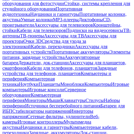
оборудования для фотостудии
Стойки, системы крепления для
студийного оборудования
Портативная
аудиотехника
Наушники и гарнитуры
Портативные колонки,
акустика
Умные колонки
MP3-плееры
Диктофоны
CD-
проигрыватели
Аксессуары для телевизоров
Кронштейны,
стойки
Кабели для телевизоров
Подписки на видеосервисы
ТВ-
антенны
ТВ-тюнеры
Аксессуары для ТВ
Аксессуары для
проектора
Очки 3D
Средства для ухода за
электроникой
Кабели, переходники
Аксессуары для
портативных устройств
Портативные аккумуляторы
Элементы
питания, зарядные устройства
Аккумуляторные
батареи
Держатели, док-станции
Аксессуары для планшетов,
смартфонов
Кабели для телефонов, планшетов
Зарядные
устройства для телефонов, планшетов
Компьютеры и
периферия
Компьютерная
техника
Ноутбуки
Планшеты
Моноблоки
Компьютеры
Игровые
компьютеры
Игровые консоли
Серверное
оборудование
Компьютерная
периферия
Мониторы
Мыши
Клавиатуры
Стилусы
Наборы
периферии
Источники бесперебойного питания
Батареи для
ИБП
Стабилизаторы напряжения
Инверторы
напряжения
Сетевые фильтры, удлинители
Веб-
камеры
Игровые контроллеры
Мультимедиа
акустика
Наушники и гарнитуры
Компьютерные кабели,
переходники
Зарядные, аккумуляторы
Док-станции,