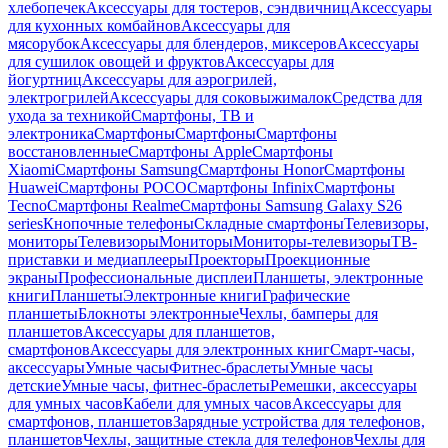
хлебопечек
Аксессуары для тостеров, сэндвичниц
Аксессуары
для кухонных комбайнов
Аксессуары для
мясорубок
Аксессуары для блендеров, миксеров
Аксессуары
для сушилок овощей и фруктов
Аксессуары для
йогуртниц
Аксессуары для аэрогрилей,
электрогрилей
Аксессуары для соковыжималок
Средства для
ухода за техникой
Смартфоны, ТВ и
электроника
Смартфоны
Смартфоны
Смартфоны
восстановленные
Смартфоны Apple
Смартфоны
Xiaomi
Смартфоны Samsung
Смартфоны Honor
Смартфоны
Huawei
Смартфоны POCO
Смартфоны Infinix
Смартфоны
Tecno
Смартфоны Realme
Смартфоны Samsung Galaxy S26
series
Кнопочные телефоны
Складные смартфоны
Телевизоры,
мониторы
Телевизоры
Мониторы
Мониторы-телевизоры
ТВ-
приставки и медиаплееры
Проекторы
Проекционные
экраны
Профессиональные дисплеи
Планшеты, электронные
книги
Планшеты
Электронные книги
Графические
планшеты
Блокноты электронные
Чехлы, бамперы для
планшетов
Аксессуары для планшетов,
смартфонов
Аксессуары для электронных книг
Смарт-часы,
аксессуары
Умные часы
Фитнес-браслеты
Умные часы
детские
Умные часы, фитнес-браслеты
Ремешки, аксессуары
для умных часов
Кабели для умных часов
Аксессуары для
смартфонов, планшетов
Зарядные устройства для телефонов,
планшетов
Чехлы, защитные стекла для телефонов
Чехлы для