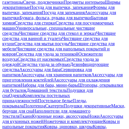
газетницы
Свечи, подсвечники
Предметы интерьера
Ширмы
декоративные
Посуда для выпечки, запекания
Формы для
выпечки, запекания
Посуда для запекания
Аксессуары для
выпечки
Бумага, фольга, рукава для выпечки
Бытовая
химия
Средства для стирки
Средства для посудомоечных
машин
Универсальные, специальные чистящие
средства
Чистящие средства для стекол и зеркал
Чистящие
средства для ванной и туалета
Чистящие средства для
кухни
Средства для мытья посуды
Чистящие средства для
мебели
Чистящие средства для напольных покрытий и
ковров
Средства для ухода за техникой
Освежители
воздуха
Средства от насекомых
Средства ухода за
одеждой
Средства ухода за обувью
Дезинфицирующие
средства
Аксессуары для бара
Сервировка для
напитков
Аксессуары для хранения напитков
Аксессуары для
приготовления коктейлей
Аксессуары для охлаждения
напитков
Наборы для бара, мини-бары
Штопоры, открывалки
для бутылок
Домашний текстиль
Подушки для
сна
Одеяла
Комплекты постельных
принадлежностей
Постельное белье
Пледы,
покрывала
Полотенца
Скатерти
Подушки декоративные
Маски,
беруши для сна
Наполнители для домашнего
текстиля
Ткани
Кухонные ножи, аксессуары
Ножи
Аксессуары
для кухонных ножей
Ножеточки и комплектующие
Ковры и
напольные покрытия
Ковры, циновки, шкуры
Ковры,