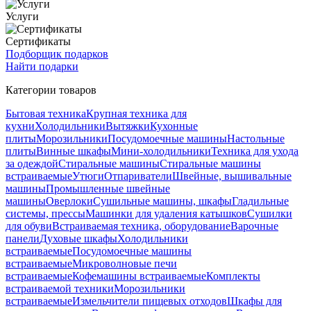
Услуги
Сертификаты
Подборщик подарков
Найти подарки
Категории товаров
Бытовая техника
Крупная техника для
кухни
Холодильники
Вытяжки
Кухонные
плиты
Морозильники
Посудомоечные машины
Настольные
плиты
Винные шкафы
Мини-холодильники
Техника для ухода
за одеждой
Стиральные машины
Стиральные машины
встраиваемые
Утюги
Отпариватели
Швейные, вышивальные
машины
Промышленные швейные
машины
Оверлоки
Сушильные машины, шкафы
Гладильные
системы, прессы
Машинки для удаления катышков
Сушилки
для обуви
Встраиваемая техника, оборудование
Варочные
панели
Духовые шкафы
Холодильники
встраиваемые
Посудомоечные машины
встраиваемые
Микроволновые печи
встраиваемые
Кофемашины встраиваемые
Комплекты
встраиваемой техники
Морозильники
встраиваемые
Измельчители пищевых отходов
Шкафы для