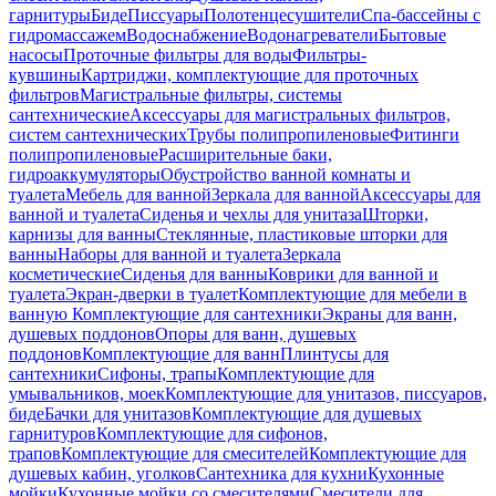
гарнитуры
Биде
Писсуары
Полотенцесушители
Спа-бассейны с
гидромассажем
Водоснабжение
Водонагреватели
Бытовые
насосы
Проточные фильтры для воды
Фильтры-
кувшины
Картриджи, комплектующие для проточных
фильтров
Магистральные фильтры, системы
сантехнические
Аксессуары для магистральных фильтров,
систем сантехнических
Трубы полипропиленовые
Фитинги
полипропиленовые
Расширительные баки,
гидроаккумуляторы
Обустройство ванной комнаты и
туалета
Мебель для ванной
Зеркала для ванной
Аксессуары для
ванной и туалета
Сиденья и чехлы для унитаза
Шторки,
карнизы для ванны
Стеклянные, пластиковые шторки для
ванны
Наборы для ванной и туалета
Зеркала
косметические
Сиденья для ванны
Коврики для ванной и
туалета
Экран-дверки в туалет
Комплектующие для мебели в
ванную
Комплектующие для сантехники
Экраны для ванн,
душевых поддонов
Опоры для ванн, душевых
поддонов
Комплектующие для ванн
Плинтусы для
сантехники
Сифоны, трапы
Комплектующие для
умывальников, моек
Комплектующие для унитазов, писсуаров,
биде
Бачки для унитазов
Комплектующие для душевых
гарнитуров
Комплектующие для сифонов,
трапов
Комплектующие для смесителей
Комплектующие для
душевых кабин, уголков
Сантехника для кухни
Кухонные
мойки
Кухонные мойки со смесителями
Смесители для