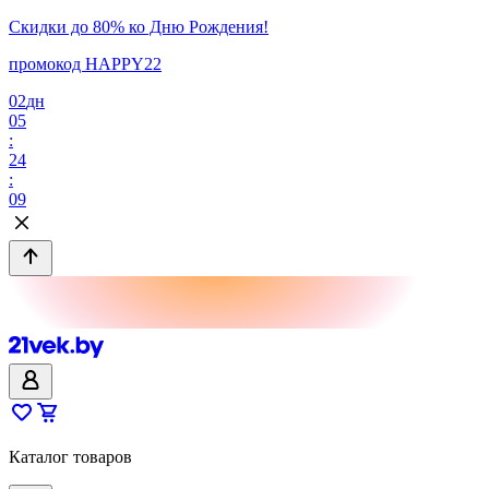
Скидки до 80% ко Дню Рождения!
промокод HAPPY22
02
дн
05
:
24
:
09
Каталог товаров