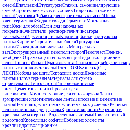
смеси
Шпатлевки
Штукатурки
Стяжки, самонивелирующие
смеси
Строительные смеси, составы
Гидроизоляционные
смеси
Грунтовки
Добавки для строительных смесей
Пены,
клеи, герметики
Жидкие гвозди
Герметики
Монтажная
пена
Клеи для обоев
Клеи для напольных
покрытий
Очистители, растворители
Фиксаторы
резьбы
Клеи
Герметики, пены
Кирпичи, блоки, тротуарная
плитка
Кирпичи
Строительные блоки
Тротуарная
плитка
Изоляционные материалы
Минеральная
вата
Экструдированный пенополистирол
Пенопласт
Пленки,
мембраны
Отражающая теплоизоляция
Гидроизоляционные
ленты
Поликарбонат
Шумоизоляция
Теплоизоляция
Звукоизоляц
плитные и пиломатериалы
Плиты OSB
Фанера
ДСП,
ЛДСП
Мебельные щиты
Террасные доски
Древесные
плиты
Пиломатериалы
Материалы для сухого
строительства
Гипсокартон
Гипсоволокнистые
листы
Цементные плиты
Профили для
гипсокартона
Комплектующие для гипсокартона
Ленты
армирующие
Уплотнительные ленты
Гипсовые и цементные
плиты
Вентиляторы вытяжные
Системы воздуховодов
Решетки
вентиляционные, диффузоры
Кровля и водосток
Черепица и
кровельные материалы
Водосточные системы
Поверхностный
водоотвод
Кровельные софиты
Доборные элементы
кровли
Гидроизоляционные