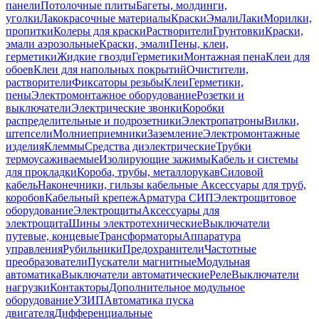
панели
Потолочные плиты
Багеты, молдинги,
уголки
Лакокрасочные материалы
Краски
Эмали
Лаки
Морилки,
пропитки
Колеры для краски
Растворители
Грунтовки
Краски,
эмали аэрозольные
Краски, эмали
Пены, клеи,
герметики
Жидкие гвозди
Герметики
Монтажная пена
Клеи для
обоев
Клеи для напольных покрытий
Очистители,
растворители
Фиксаторы резьбы
Клеи
Герметики,
пены
Электромонтажное оборудование
Розетки и
выключатели
Электрические звонки
Коробки
распределительные и подрозетники
Электропатроны
Вилки,
штепсели
Молниеприемники
Заземление
Электромонтажные
изделия
Клеммы
Средства диэлектрические
Трубки
термоусаживаемые
Изолирующие зажимы
Кабель и системы
для прокладки
Короба, трубы, металлорукав
Силовой
кабель
Наконечники, гильзы кабельные
Аксессуары для труб,
коробов
Кабельный крепеж
Арматура СИП
Электрощитовое
оборудование
Электрощиты
Аксессуары для
электрощита
Шины электротехнические
Выключатели
путевые, концевые
Трансформаторы
Аппаратура
управления
Рубильники
Предохранители
Частотные
преобразователи
Пускатели магнитные
Модульная
автоматика
Выключатели автоматические
Реле
Выключатели
нагрузки
Контакторы
Дополнительное модульное
оборудование
УЗИП
Автоматика пуска
двигателя
Дифференциальные