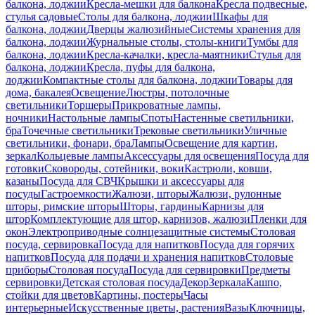
балкона, лоджии
Кресла-мешки для балкона
Кресла подвесные,
стулья садовые
Столы для балкона, лоджии
Шкафы для
балкона, лоджии
Дверцы жалюзийные
Системы хранения для
балкона, лоджии
Журнальные столы, столы-книги
Тумбы для
балкона, лоджии
Кресла-качалки, кресла-маятники
Стулья для
балкона, лоджии
Кресла, пуфы для балкона,
лоджии
Компактные столы для балкона, лоджии
Товары для
дома, бакалея
Освещение
Люстры, потолочные
светильники
Торшеры
Прикроватные лампы,
ночники
Настольные лампы
Споты
Настенные светильники,
бра
Точечные светильники
Трековые светильники
Уличные
светильники, фонари, бра
Лампы
Освещение для картин,
зеркал
Кольцевые лампы
Аксессуары для освещения
Посуда для
готовки
Сковороды, сотейники, воки
Кастрюли, ковши,
казаны
Посуда для СВЧ
Крышки и аксессуары для
посуды
Гастроемкости
Жалюзи, шторы
Жалюзи, рулонные
шторы, римские шторы
Шторы, гардины
Карнизы для
штор
Комплектующие для штор, карнизов, жалюзи
Пленки для
окон
Электроприводные солнцезащитные системы
Столовая
посуда, сервировка
Посуда для напитков
Посуда для горячих
напитков
Посуда для подачи и хранения напитков
Столовые
приборы
Столовая посуда
Посуда для сервировки
Предметы
сервировки
Детская столовая посуда
Декор
Зеркала
Кашпо,
стойки для цветов
Картины, постеры
Часы
интерьерные
Искусственные цветы, растения
Вазы
Ключницы,