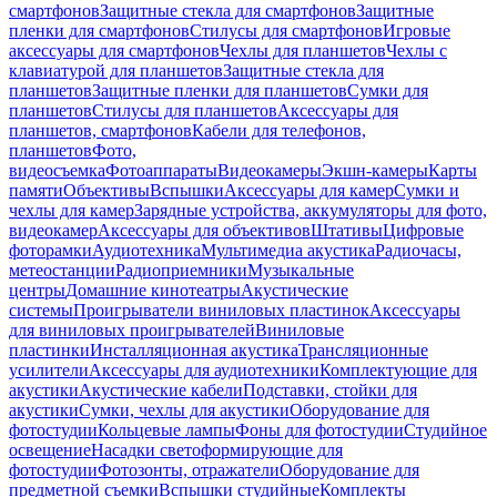
смартфонов
Защитные стекла для смартфонов
Защитные
пленки для смартфонов
Стилусы для смартфонов
Игровые
аксессуары для смартфонов
Чехлы для планшетов
Чехлы с
клавиатурой для планшетов
Защитные стекла для
планшетов
Защитные пленки для планшетов
Сумки для
планшетов
Стилусы для планшетов
Аксессуары для
планшетов, смартфонов
Кабели для телефонов,
планшетов
Фото,
видеосъемка
Фотоаппараты
Видеокамеры
Экшн-камеры
Карты
памяти
Объективы
Вспышки
Аксессуары для камер
Сумки и
чехлы для камер
Зарядные устройства, аккумуляторы для фото,
видеокамер
Аксессуары для объективов
Штативы
Цифровые
фоторамки
Аудиотехника
Мультимедиа акустика
Радиочасы,
метеостанции
Радиоприемники
Музыкальные
центры
Домашние кинотеатры
Акустические
системы
Проигрыватели виниловых пластинок
Аксессуары
для виниловых проигрывателей
Виниловые
пластинки
Инсталляционная акустика
Трансляционные
усилители
Аксессуары для аудиотехники
Комплектующие для
акустики
Акустические кабели
Подставки, стойки для
акустики
Сумки, чехлы для акустики
Оборудование для
фотостудии
Кольцевые лампы
Фоны для фотостудии
Студийное
освещение
Насадки светоформирующие для
фотостудии
Фотозонты, отражатели
Оборудование для
предметной съемки
Вспышки студийные
Комплекты