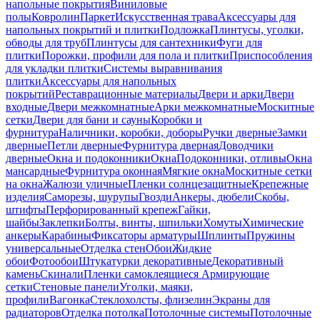
напольные покрытия
Виниловые
полы
Ковролин
Паркет
Искусственная трава
Аксессуары для
напольных покрытий и плитки
Подложка
Плинтусы, уголки,
обводы для труб
Плинтусы для сантехники
Фуги для
плитки
Порожки, профили для пола и плитки
Приспособления
для укладки плитки
Системы выравнивания
плитки
Аксессуары для напольных
покрытий
Реставрационные материалы
Двери и арки
Двери
входные
Двери межкомнатные
Арки межкомнатные
Москитные
сетки
Двери для бани и сауны
Коробки и
фурнитура
Наличники, коробки, доборы
Ручки дверные
Замки
дверные
Петли дверные
Фурнитура дверная
Доводчики
дверные
Окна и подоконники
Окна
Подоконники, отливы
Окна
мансардные
Фурнитура оконная
Мягкие окна
Москитные сетки
на окна
Жалюзи уличные
Пленки солнцезащитные
Крепежные
изделия
Саморезы, шурупы
Гвозди
Анкеры, дюбели
Скобы,
штифты
Перфорированный крепеж
Гайки,
шайбы
Заклепки
Болты, винты, шпильки
Хомуты
Химические
анкеры
Карабины
Фиксаторы арматуры
Шплинты
Пружины
универсальные
Отделка стен
Обои
Жидкие
обои
Фотообои
Штукатурки декоративные
Декоративный
камень
Скинали
Пленки самоклеящиеся
Армирующие
сетки
Стеновые панели
Уголки, маяки,
профили
Вагонка
Стеклохолсты, флизелин
Экраны для
радиаторов
Отделка потолка
Потолочные системы
Потолочные