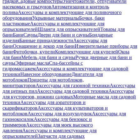
грядки
Садовые компостеры
Уничтожители, отпугиватели
насекомых и грызунов
Автоматизация и контроль
полива
Аксессуары и комплектующие для поливочного
оборудования
Укрывные материалы
Бочки, баки
пластиковые
Аксессуары и комплектующие для
опрыскивателей
Шланги для опрыскивателей
Товары для
бани
Бани
Сауны
Двери для бани и сауны
Бондарные
изделия
Банные принадлежности
Аксессуары для
бани
Оснащение и декор для бани
Измерительные приборы для
бани
Фитобочки, купели
Комплектующие для купелей
Окна
для бани
Мебель для бани и сауны
Ручки дверные для бани и
сауны
Эфирные масла
Спа-бассейны с
гидромассажем
Аксессуары и комплектующие для садовой
техники
Навесное оборудование
Двигатели для
мотоблоков
Прицепы для мотоблоков,
минитракторов
Аксессуары для газонной техники
Аксессуары
для цепных пил
Аксессуары для садовой техники
Аксессуары
для кусторезов, ножниц садовых
Моторные масла для садовой
техники
Аксессуары для аэратоторов и
скарификаторов
Аксессуары для культиваторов и
мотоблоков
Аксессуары для воздуходувок
Аксессуары для
газонокосилок
Аксессуары для бензокос и
триммеров
Аксессуары для моек высокого
давления
Аксессуары и комплектующие для
опрыскивателей
Запчасти для садовых