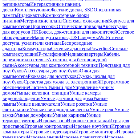
репликаторы
Интерактивные панели,
доски
Комплектующие
Жесткие диски, SSD
Оперативная
память
Видеокарты
Компьютерные блоки
питания
Материнские платы
Системы охлаждения
Корпуса для
компьютеров
Процессоры
Оптические приводы
Аксессуары
для корпусов ПК
Боксы, док-станции для накопителей
Сетевое
оборудование
Маршрутизаторы, DSL-модемы
Wi-Fi точки
доступа, усилители сигнала
Беспроводные
адаптеры
Коммутаторы
Сетевые адаптеры
Powerline
Сетевые
комплектующие
IP-телефония
Медиаконвертеры
Кабели,
переходники сетевые
Антенны для беспроводной
связи
Аксессуары для компьютерной техники
Подставки для
ноутбуков
Аксессуары для ноутбуков
Очки для
компьютера
Рюкзаки для ноутбуков
Сумки, чехлы для
ноутбуков
Средства для ухода за электроникой
Программное
обеспечение
Система Умный дом
Управление умным
домом
Умные колонки, станции
Умные камеры
видеонаблюдения
Умные датчики для дома
Умные
лампы
Умные выключатели
Умные розетки
Умные
светильники
Умные светодиодные ленты
Умные реле
Умные
замки
Умные домофоны
Умные карнизы
Умные
терморегуляторы
Игровая зона
Игровые приставки
Игры для
приставок
Игровые контроллеры
Игровые ноутбуки
Игровые
компьютеры
Игровые видеокарты
Игровые мониторы
Игровые
телевизоры
Игровые мыши
Игровые клавиатуры
Игровые