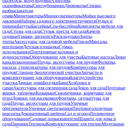
пылесосы, воздуходувки
Аэраторы,
скарификаторы
Снегоуборщики
Дровоколы
Сеялки,
разбрасыватели
семян
Минитракторы
Миникультиваторы
Мойки высокого
давления
Наборы садового электроинструмента
Отдых и
пикник
Батуты
Бассейны
Спа-бассейны
Комплекты мебели для
сада
Столы для сада
Стулья, кресла для сада
Качели
садовые
Гамаки, шезлонги
Раскладушки
Зонты,
тенты
Аксессуары для садовой мебели
Грили
Мангалы,
коптильни
Детская площадка
Сумки-
холодильники
Портативные колонки и
аудиосистемы
Оборудование для участка
Бытовые насосы
Люки
канализационные
Пруды, аксессуары для прудов
Фильтры,
насосы, стерилизаторы для прудов
Компрессоры для
прудов
Станции биологической очистки
Запчасти и
комплектующие для оборудования
Благоустройство
участка
Дачные дома
Беседки
Бани
Хозблоки и
сараи
Аксессуары для озеленения сада
Декор для сада
Почтовые
ящики, таблички
Козырьки
Скворечники, кормушки для
птиц
Домики для насекомых
Фонтаны, скульптуры для
сада
Пруды, аксессуары для прудов
Уличные
обогреватели
Уличные светильники
Противогололедные
реагенты
Декоративный щебень
Сад и огород
Поливочное
оборудование
Садовые опрыскиватели
Шланги для дома и
сада
Парники
Теплицы
Комплектующие для теплиц
Модульные