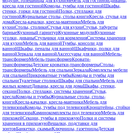
модули
Столешницы для кухни
Мебель для гостиной
Диваны,
кресла для гостиной
Комоды, тумбы для гостиной
Шкафы,
стенки, горки для гостиной
Полки, стеллажи для
гостиной
Журнальные столы, столы-книги
Кресла, стулья для
дома
Кресла-качалки, кресла-маятники
Мебель для
кухни
Столы, столики
Стулья для кухни
Стулья, табуреты
барные
Кухонный гарнитур
Кухонные модули
Кухонные
уголки, диваны
Стульчики для кормления
Системы хранения
для кухни
Мебель для ванной
Тумбы, консоли для
ванной
Шкафы, пеналы для ванной
Шкафчики, полки для
ванной
Зеркала для ванной
Аксессуары для ванной
Мебель-
трансформер
Мебель-трансформер
Кровати-
трансформеры
Детские кроватки-трансформеры
Столы-
трансформеры
Мебель для спальни
Зеркала
Комплекты мебели
для спальни
Прикроватные тумбы
Комоды и тумбы для
спальни
Туалетные столики
Шкафы для спальни
Мебель для
жилых комнат
Диваны, кресла для дома
Шкафы, стенки,
секции
Полки, стеллажи, системы хранения
Стулья,
кресла
Комоды и тумбы
Журнальные столы, столы-
книги
Кресла-качалки, кресла-маятники
Мебель для
телевизора
Комоды, тумбы под телевизор
Кронштейны, стойки
для телевизора
Каминокомплекты под телевизор
Мебель для
прихожей
Секции, тумбы в прихожую
Полки и системы
хранения в прихожую
Вешалки, подставки для
зонтов
Банкетки, скамьи
Ключницы, газетницы
Детская