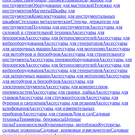
инструментов
Оборудование для мастерской
Тележки для
инструментов
Магниты
Шкафы для
инструментов
Комплектующие для инструментальных
шкафов
Стеллажи металлические
Стенды, держатели для
инструментов
Поддоны для инструментов
Аксессуары для
силовой и строительной техники
Аксессуары для
бензорезов
Аксессуары для бетоносмесителей
Аксессуары для
виброоборудования
Аксессуары для генераторов
Аксессуары
для затирочных машин
Аксессуары для мотопомп
Аксессуары
для мотобуров и бензобуров
Аксессуары для строительного
инструмента
Аксессуары пневмооборудования
Аксессуары для
бензорезов
Аксессуары для бетоносмесителей
Аксессуары для
виброоборудования
Аксессуары для генераторов
Аксессуары
для затирочных машин
Аксессуары для мотопомп
Аксессуары
для мотобуров и бензобуров
Аксессуары для
электроинструмента
Аксессуары для компрессоров,
пневмосистем
Аксессуары для сварки, пайки
Аксессуары для
станков
Аксессуары для стружкоотсосов
Аксессуары для
бурения и сверления
Аксессуары для резания
Аксессуары для
шлифования
Аксессуары для измерительных
приборов
Аксессуары для станков
Дом и сад
Садовая
техника
Триммеры, бензокосы
Цепные
пилы
Газонокосилки
Культиваторы, мотоблоки
Кусторезы,
садовые ножницы
Садовые, кормовые измельчители
Садовые