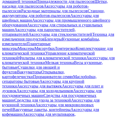
домашней техники
Принадлежности для пылесосов
Щетки,
насадки для пылесосов
Аксессуары для роботов-
пылесосов
Расходные материалы для пылесосов
Станции,
аккумуляторы для роботов-пылесосов
Аксессуары для
швейных машин
Аксессуары для промышленного швейного
оборудования
Аксессуары для стиральных и сушильных
машин
Аксессуары для пароочистителей,
отпаривателей
Аксессуары для стеклоочистителей
Техника для
измельчения продуктов
Блендеры
Кухонные комбайны,
измельчители
Планетарные
миксеры
Миксеры
Мясорубки
Ломтерезки
Комплектующие для
климатической техники
Управление климатической
техникой
Фильтры для климатической техники
Аксессуары для
климатической техники
Мелкая техника
Весы кухонные,
бытовые
Сушилки для овощей и
фруктов
Вакууматоры
Открывалки,
картофелечистки
Проращиватели семян
Маслобойки,
сепараторы бытовые
Аксессуары для крупной
техники
Аксессуары для вытяжек
Аксессуары для плит и
духовок
Аксессуары для холодильников
Аксессуары для
посудомоечных машин
Средства для посудомоечных
машин
Средства для ухода за техникой
Аксессуары для
кухонной техники
Аксессуары для микроволновых
печей
Вакуумные пакеты, контейнеры
Аксессуары для
кофемашин
Аксессуары для мультиварок,