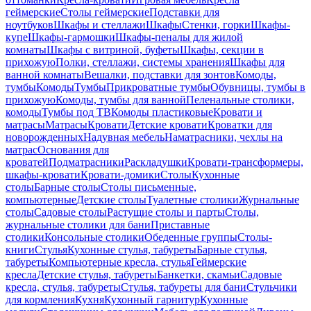
геймерские
Столы геймерские
Подставки для
ноутбуков
Шкафы и стеллажи
Шкафы
Стенки, горки
Шкафы-
купе
Шкафы-гармошки
Шкафы-пеналы для жилой
комнаты
Шкафы с витриной, буфеты
Шкафы, секции в
прихожую
Полки, стеллажи, системы хранения
Шкафы для
ванной комнаты
Вешалки, подставки для зонтов
Комоды,
тумбы
Комоды
Тумбы
Прикроватные тумбы
Обувницы, тумбы в
прихожую
Комоды, тумбы для ванной
Пеленальные столики,
комоды
Тумбы под ТВ
Комоды пластиковые
Кровати и
матрасы
Матрасы
Кровати
Детские кровати
Кроватки для
новорожденных
Надувная мебель
Наматрасники, чехлы на
матрас
Основания для
кроватей
Подматрасники
Раскладушки
Кровати-трансформеры,
шкафы-кровати
Кровати-домики
Столы
Кухонные
столы
Барные столы
Столы письменные,
компьютерные
Детские столы
Туалетные столики
Журнальные
столы
Садовые столы
Растущие столы и парты
Столы,
журнальные столики для бани
Приставные
столики
Консольные столики
Обеденные группы
Столы-
книги
Стулья
Кухонные стулья, табуреты
Барные стулья,
табуреты
Компьютерные кресла, стулья
Геймерские
кресла
Детские стулья, табуреты
Банкетки, скамьи
Садовые
кресла, стулья, табуреты
Стулья, табуреты для бани
Стульчики
для кормления
Кухня
Кухонный гарнитур
Кухонные