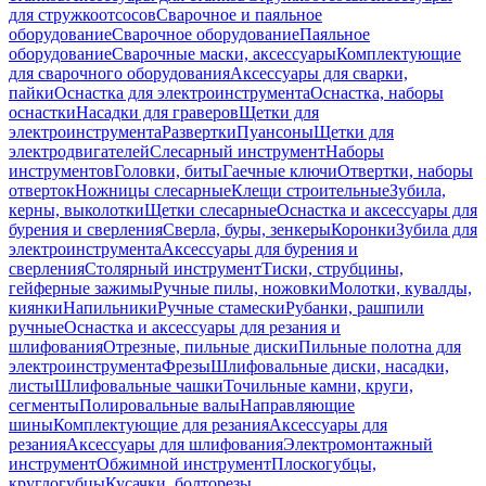
для стружкоотсосов
Сварочное и паяльное
оборудование
Сварочное оборудование
Паяльное
оборудование
Сварочные маски, аксессуары
Комплектующие
для сварочного оборудования
Аксессуары для сварки,
пайки
Оснастка для электроинструмента
Оснастка, наборы
оснастки
Насадки для граверов
Щетки для
электроинструмента
Развертки
Пуансоны
Щетки для
электродвигателей
Слесарный инструмент
Наборы
инструментов
Головки, биты
Гаечные ключи
Отвертки, наборы
отверток
Ножницы слесарные
Клещи строительные
Зубила,
керны, выколотки
Щетки слесарные
Оснастка и аксессуары для
бурения и сверления
Сверла, буры, зенкеры
Коронки
Зубила для
электроинструмента
Аксессуары для бурения и
сверления
Столярный инструмент
Тиски, струбцины,
гейферные зажимы
Ручные пилы, ножовки
Молотки, кувалды,
киянки
Напильники
Ручные стамески
Рубанки, рашпили
ручные
Оснастка и аксессуары для резания и
шлифования
Отрезные, пильные диски
Пильные полотна для
электроинструмента
Фрезы
Шлифовальные диски, насадки,
листы
Шлифовальные чашки
Точильные камни, круги,
сегменты
Полировальные валы
Направляющие
шины
Комплектующие для резания
Аксессуары для
резания
Аксессуары для шлифования
Электромонтажный
инструмент
Обжимной инструмент
Плоскогубцы,
круглогубцы
Кусачки, болторезы,