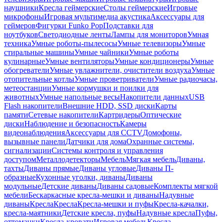
наушники
Кресла геймерские
Столы геймерские
Игровые
микрофоны
Игровая мультимедиа акустика
Аксессуары для
геймеров
Фигурки Funko Pop
Подставки для
ноутбуков
Светодиодные ленты
Лампы для мониторов
Умная
техника
Умные роботы-пылесосы
Умные телевизоры
Умные
стиральные машины
Умные чайники
Умные роботы
кулинарные
Умные вентиляторы
Умные кондиционеры
Умные
обогреватели
Умные увлажнители, очистители воздуха
Умные
отопительные котлы
Умные проветриватели
Умные радиочасы,
метеостанции
Умные кормушки и поилки для
животных
Умные напольные весы
Накопители данных
USB
Flash накопители
Внешние HDD, SSD диски
Карты
памяти
Сетевые накопители
Картридеры
Оптические
диски
Наблюдение и безопасность
Камеры
видеонаблюдения
Аксессуары для CCTV
Домофоны,
вызывные панели
Датчики для дома
Охранные системы,
сигнализации
Системы контроля и управления
доступом
Металлодетекторы
Мебель
Мягкая мебель
Диваны,
тахты
Диваны прямые
Диваны угловые
Диваны П-
образные
Кухонные уголки, диваны
Диваны
модульные
Детские диваны
Диваны садовые
Комплекты мягкой
мебели
Бескаркасные кресла-мешки и диваны
Надувные
диваны
Кресла
Кресла
Кресла-мешки и пуфы
Кресла-качалки,
кресла-маятники
Детские кресла, пуфы
Надувные кресла
Пуфы,
оттоманки
Кресла-кровати
Игровая мебель
Кресла