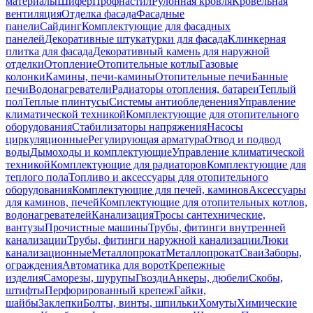
материалы
Шифер
Профнастил
Рулонная кровля
Кровельная
вентиляция
Отделка фасада
Фасадные
панели
Сайдинг
Комплектующие для фасадных
панелей
Декоративные штукатурки для фасада
Клинкерная
плитка для фасада
Декоративный камень для наружной
отделки
Отопление
Отопительные котлы
Газовые
колонки
Камины, печи-камины
Отопительные печи
Банные
печи
Водонагреватели
Радиаторы отопления, батареи
Теплый
пол
Теплые плинтусы
Системы антиобледенения
Управление
климатической техникой
Комплектующие для отопительного
оборудования
Стабилизаторы напряжения
Насосы
циркуляционные
Регулирующая арматура
Отвод и подвод
воды
Дымоходы и комплектующие
Управление климатической
техникой
Комплектующие для радиаторов
Комплектующие для
теплого пола
Топливо и аксессуары для отопительного
оборудования
Комплектующие для печей, каминов
Аксессуары
для каминов, печей
Комплектующие для отопительных котлов,
водонагревателей
Канализация
Тросы сантехнические,
вантузы
Прочистные машины
Трубы, фитинги внутренней
канализации
Трубы, фитинги наружной канализации
Люки
канализационные
Металлопрокат
Металлопрокат
Сваи
Заборы,
ограждения
Автоматика для ворот
Крепежные
изделия
Саморезы, шурупы
Гвозди
Анкеры, дюбели
Скобы,
штифты
Перфорированный крепеж
Гайки,
шайбы
Заклепки
Болты, винты, шпильки
Хомуты
Химические