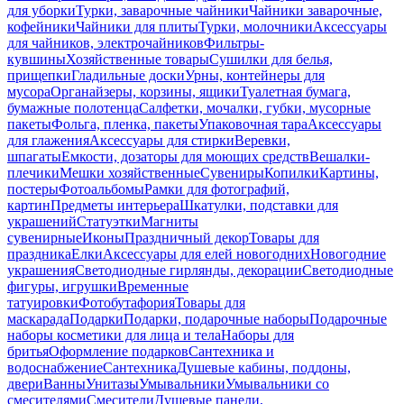
для уборки
Турки, заварочные чайники
Чайники заварочные,
кофейники
Чайники для плиты
Турки, молочники
Аксессуары
для чайников, электрочайников
Фильтры-
кувшины
Хозяйственные товары
Сушилки для белья,
прищепки
Гладильные доски
Урны, контейнеры для
мусора
Органайзеры, корзины, ящики
Туалетная бумага,
бумажные полотенца
Салфетки, мочалки, губки, мусорные
пакеты
Фольга, пленка, пакеты
Упаковочная тара
Аксессуары
для глажения
Аксессуары для стирки
Веревки,
шпагаты
Емкости, дозаторы для моющих средств
Вешалки-
плечики
Мешки хозяйственные
Сувениры
Копилки
Картины,
постеры
Фотоальбомы
Рамки для фотографий,
картин
Предметы интерьера
Шкатулки, подставки для
украшений
Статуэтки
Магниты
сувенирные
Иконы
Праздничный декор
Товары для
праздника
Елки
Аксессуары для елей новогодних
Новогодние
украшения
Светодиодные гирлянды, декорации
Светодиодные
фигуры, игрушки
Временные
татуировки
Фотобутафория
Товары для
маскарада
Подарки
Подарки, подарочные наборы
Подарочные
наборы косметики для лица и тела
Наборы для
бритья
Оформление подарков
Сантехника и
водоснабжение
Сантехника
Душевые кабины, поддоны,
двери
Ванны
Унитазы
Умывальники
Умывальники со
смесителями
Смесители
Душевые панели,