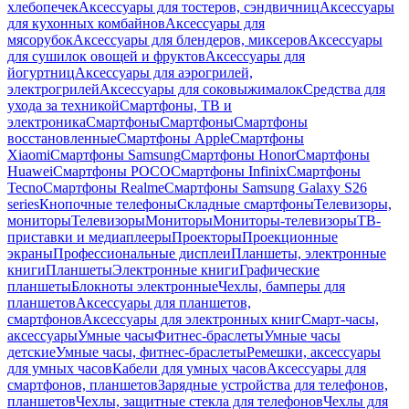
хлебопечек
Аксессуары для тостеров, сэндвичниц
Аксессуары
для кухонных комбайнов
Аксессуары для
мясорубок
Аксессуары для блендеров, миксеров
Аксессуары
для сушилок овощей и фруктов
Аксессуары для
йогуртниц
Аксессуары для аэрогрилей,
электрогрилей
Аксессуары для соковыжималок
Средства для
ухода за техникой
Смартфоны, ТВ и
электроника
Смартфоны
Смартфоны
Смартфоны
восстановленные
Смартфоны Apple
Смартфоны
Xiaomi
Смартфоны Samsung
Смартфоны Honor
Смартфоны
Huawei
Смартфоны POCO
Смартфоны Infinix
Смартфоны
Tecno
Смартфоны Realme
Смартфоны Samsung Galaxy S26
series
Кнопочные телефоны
Складные смартфоны
Телевизоры,
мониторы
Телевизоры
Мониторы
Мониторы-телевизоры
ТВ-
приставки и медиаплееры
Проекторы
Проекционные
экраны
Профессиональные дисплеи
Планшеты, электронные
книги
Планшеты
Электронные книги
Графические
планшеты
Блокноты электронные
Чехлы, бамперы для
планшетов
Аксессуары для планшетов,
смартфонов
Аксессуары для электронных книг
Смарт-часы,
аксессуары
Умные часы
Фитнес-браслеты
Умные часы
детские
Умные часы, фитнес-браслеты
Ремешки, аксессуары
для умных часов
Кабели для умных часов
Аксессуары для
смартфонов, планшетов
Зарядные устройства для телефонов,
планшетов
Чехлы, защитные стекла для телефонов
Чехлы для