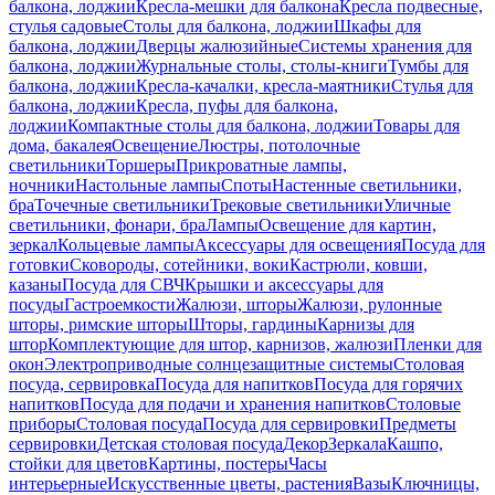
балкона, лоджии
Кресла-мешки для балкона
Кресла подвесные,
стулья садовые
Столы для балкона, лоджии
Шкафы для
балкона, лоджии
Дверцы жалюзийные
Системы хранения для
балкона, лоджии
Журнальные столы, столы-книги
Тумбы для
балкона, лоджии
Кресла-качалки, кресла-маятники
Стулья для
балкона, лоджии
Кресла, пуфы для балкона,
лоджии
Компактные столы для балкона, лоджии
Товары для
дома, бакалея
Освещение
Люстры, потолочные
светильники
Торшеры
Прикроватные лампы,
ночники
Настольные лампы
Споты
Настенные светильники,
бра
Точечные светильники
Трековые светильники
Уличные
светильники, фонари, бра
Лампы
Освещение для картин,
зеркал
Кольцевые лампы
Аксессуары для освещения
Посуда для
готовки
Сковороды, сотейники, воки
Кастрюли, ковши,
казаны
Посуда для СВЧ
Крышки и аксессуары для
посуды
Гастроемкости
Жалюзи, шторы
Жалюзи, рулонные
шторы, римские шторы
Шторы, гардины
Карнизы для
штор
Комплектующие для штор, карнизов, жалюзи
Пленки для
окон
Электроприводные солнцезащитные системы
Столовая
посуда, сервировка
Посуда для напитков
Посуда для горячих
напитков
Посуда для подачи и хранения напитков
Столовые
приборы
Столовая посуда
Посуда для сервировки
Предметы
сервировки
Детская столовая посуда
Декор
Зеркала
Кашпо,
стойки для цветов
Картины, постеры
Часы
интерьерные
Искусственные цветы, растения
Вазы
Ключницы,