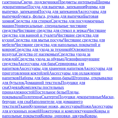
газетницы
Свечи, подсвечники
Предметы интерьера
Ширмы
декоративные
Посуда для выпечки, запекания
Формы для
выпечки, запекания
Посуда для запекания
Аксессуары для
выпечки
Бумага, фольга, рукава для выпечки
Бытовая
химия
Средства для стирки
Средства для посудомоечных
машин
Универсальные, специальные чистящие
средства
Чистящие средства для стекол и зеркал
Чистящие
средства для ванной и туалета
Чистящие средства для
кухни
Средства для мытья посуды
Чистящие средства для
мебели
Чистящие средства для напольных покрытий и
ковров
Средства для ухода за техникой
Освежители
воздуха
Средства от насекомых
Средства ухода за
одеждой
Средства ухода за обувью
Дезинфицирующие
средства
Аксессуары для бара
Сервировка для
напитков
Аксессуары для хранения напитков
Аксессуары для
приготовления коктейлей
Аксессуары для охлаждения
напитков
Наборы для бара, мини-бары
Штопоры, открывалки
для бутылок
Домашний текстиль
Подушки для
сна
Одеяла
Комплекты постельных
принадлежностей
Постельное белье
Пледы,
покрывала
Полотенца
Скатерти
Подушки декоративные
Маски,
беруши для сна
Наполнители для домашнего
текстиля
Ткани
Кухонные ножи, аксессуары
Ножи
Аксессуары
для кухонных ножей
Ножеточки и комплектующие
Ковры и
напольные покрытия
Ковры, циновки, шкуры
Ковры,