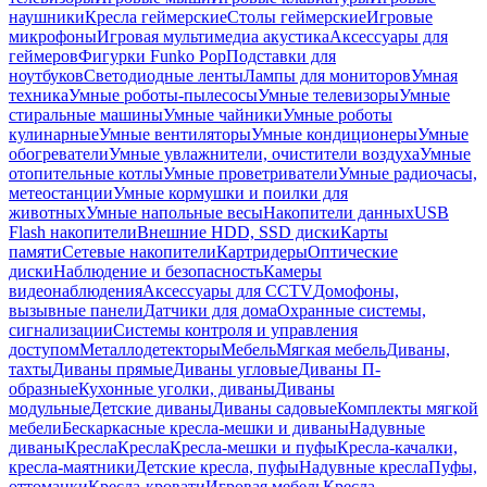
наушники
Кресла геймерские
Столы геймерские
Игровые
микрофоны
Игровая мультимедиа акустика
Аксессуары для
геймеров
Фигурки Funko Pop
Подставки для
ноутбуков
Светодиодные ленты
Лампы для мониторов
Умная
техника
Умные роботы-пылесосы
Умные телевизоры
Умные
стиральные машины
Умные чайники
Умные роботы
кулинарные
Умные вентиляторы
Умные кондиционеры
Умные
обогреватели
Умные увлажнители, очистители воздуха
Умные
отопительные котлы
Умные проветриватели
Умные радиочасы,
метеостанции
Умные кормушки и поилки для
животных
Умные напольные весы
Накопители данных
USB
Flash накопители
Внешние HDD, SSD диски
Карты
памяти
Сетевые накопители
Картридеры
Оптические
диски
Наблюдение и безопасность
Камеры
видеонаблюдения
Аксессуары для CCTV
Домофоны,
вызывные панели
Датчики для дома
Охранные системы,
сигнализации
Системы контроля и управления
доступом
Металлодетекторы
Мебель
Мягкая мебель
Диваны,
тахты
Диваны прямые
Диваны угловые
Диваны П-
образные
Кухонные уголки, диваны
Диваны
модульные
Детские диваны
Диваны садовые
Комплекты мягкой
мебели
Бескаркасные кресла-мешки и диваны
Надувные
диваны
Кресла
Кресла
Кресла-мешки и пуфы
Кресла-качалки,
кресла-маятники
Детские кресла, пуфы
Надувные кресла
Пуфы,
оттоманки
Кресла-кровати
Игровая мебель
Кресла