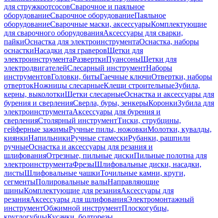
для стружкоотсосов
Сварочное и паяльное
оборудование
Сварочное оборудование
Паяльное
оборудование
Сварочные маски, аксессуары
Комплектующие
для сварочного оборудования
Аксессуары для сварки,
пайки
Оснастка для электроинструмента
Оснастка, наборы
оснастки
Насадки для граверов
Щетки для
электроинструмента
Развертки
Пуансоны
Щетки для
электродвигателей
Слесарный инструмент
Наборы
инструментов
Головки, биты
Гаечные ключи
Отвертки, наборы
отверток
Ножницы слесарные
Клещи строительные
Зубила,
керны, выколотки
Щетки слесарные
Оснастка и аксессуары для
бурения и сверления
Сверла, буры, зенкеры
Коронки
Зубила для
электроинструмента
Аксессуары для бурения и
сверления
Столярный инструмент
Тиски, струбцины,
гейферные зажимы
Ручные пилы, ножовки
Молотки, кувалды,
киянки
Напильники
Ручные стамески
Рубанки, рашпили
ручные
Оснастка и аксессуары для резания и
шлифования
Отрезные, пильные диски
Пильные полотна для
электроинструмента
Фрезы
Шлифовальные диски, насадки,
листы
Шлифовальные чашки
Точильные камни, круги,
сегменты
Полировальные валы
Направляющие
шины
Комплектующие для резания
Аксессуары для
резания
Аксессуары для шлифования
Электромонтажный
инструмент
Обжимной инструмент
Плоскогубцы,
круглогубцы
Кусачки, болторезы,