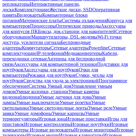
репликаторы
Интерактивные панели,
доски
Комплектующие
Жесткие диски, SSD
Оперативная
память
Видеокарты
Компьютерные блоки
питания
Материнские платы
Системы охлаждения
Корпуса для
компьютеров
Процессоры
Оптические приводы
Аксессуары
для корпусов ПК
Боксы, док-станции для накопителей
Сетевое
оборудование
Маршрутизаторы, DSL-модемы
Wi-Fi точки
доступа, усилители сигнала
Беспроводные
адаптеры
Коммутаторы
Сетевые адаптеры
Powerline
Сетевые
комплектующие
IP-телефония
Медиаконвертеры
Кабели,
переходники сетевые
Антенны для беспроводной
связи
Аксессуары для компьютерной техники
Подставки для
ноутбуков
Аксессуары для ноутбуков
Очки для
компьютера
Рюкзаки для ноутбуков
Сумки, чехлы для
ноутбуков
Средства для ухода за электроникой
Программное
обеспечение
Система Умный дом
Управление умным
домом
Умные колонки, станции
Умные камеры
видеонаблюдения
Умные датчики для дома
Умные
лампы
Умные выключатели
Умные розетки
Умные
светильники
Умные светодиодные ленты
Умные реле
Умные
замки
Умные домофоны
Умные карнизы
Умные
терморегуляторы
Игровая зона
Игровые приставки
Игры для
приставок
Игровые контроллеры
Игровые ноутбуки
Игровые
компьютеры
Игровые видеокарты
Игровые мониторы
Игровые
телевизоры
Игровые мыши
Игровые клавиатуры
Игровые