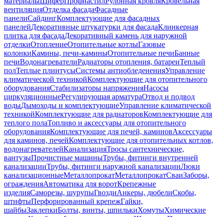
материалы
Шифер
Профнастил
Рулонная кровля
Кровельная
вентиляция
Отделка фасада
Фасадные
панели
Сайдинг
Комплектующие для фасадных
панелей
Декоративные штукатурки для фасада
Клинкерная
плитка для фасада
Декоративный камень для наружной
отделки
Отопление
Отопительные котлы
Газовые
колонки
Камины, печи-камины
Отопительные печи
Банные
печи
Водонагреватели
Радиаторы отопления, батареи
Теплый
пол
Теплые плинтусы
Системы антиобледенения
Управление
климатической техникой
Комплектующие для отопительного
оборудования
Стабилизаторы напряжения
Насосы
циркуляционные
Регулирующая арматура
Отвод и подвод
воды
Дымоходы и комплектующие
Управление климатической
техникой
Комплектующие для радиаторов
Комплектующие для
теплого пола
Топливо и аксессуары для отопительного
оборудования
Комплектующие для печей, каминов
Аксессуары
для каминов, печей
Комплектующие для отопительных котлов,
водонагревателей
Канализация
Тросы сантехнические,
вантузы
Прочистные машины
Трубы, фитинги внутренней
канализации
Трубы, фитинги наружной канализации
Люки
канализационные
Металлопрокат
Металлопрокат
Сваи
Заборы,
ограждения
Автоматика для ворот
Крепежные
изделия
Саморезы, шурупы
Гвозди
Анкеры, дюбели
Скобы,
штифты
Перфорированный крепеж
Гайки,
шайбы
Заклепки
Болты, винты, шпильки
Хомуты
Химические