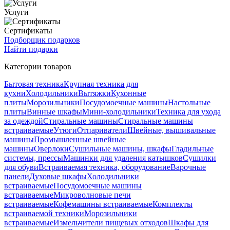
Услуги
Сертификаты
Подборщик подарков
Найти подарки
Категории товаров
Бытовая техника
Крупная техника для
кухни
Холодильники
Вытяжки
Кухонные
плиты
Морозильники
Посудомоечные машины
Настольные
плиты
Винные шкафы
Мини-холодильники
Техника для ухода
за одеждой
Стиральные машины
Стиральные машины
встраиваемые
Утюги
Отпариватели
Швейные, вышивальные
машины
Промышленные швейные
машины
Оверлоки
Сушильные машины, шкафы
Гладильные
системы, прессы
Машинки для удаления катышков
Сушилки
для обуви
Встраиваемая техника, оборудование
Варочные
панели
Духовые шкафы
Холодильники
встраиваемые
Посудомоечные машины
встраиваемые
Микроволновые печи
встраиваемые
Кофемашины встраиваемые
Комплекты
встраиваемой техники
Морозильники
встраиваемые
Измельчители пищевых отходов
Шкафы для