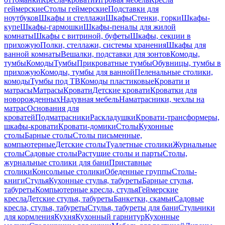
геймерские
Столы геймерские
Подставки для
ноутбуков
Шкафы и стеллажи
Шкафы
Стенки, горки
Шкафы-
купе
Шкафы-гармошки
Шкафы-пеналы для жилой
комнаты
Шкафы с витриной, буфеты
Шкафы, секции в
прихожую
Полки, стеллажи, системы хранения
Шкафы для
ванной комнаты
Вешалки, подставки для зонтов
Комоды,
тумбы
Комоды
Тумбы
Прикроватные тумбы
Обувницы, тумбы в
прихожую
Комоды, тумбы для ванной
Пеленальные столики,
комоды
Тумбы под ТВ
Комоды пластиковые
Кровати и
матрасы
Матрасы
Кровати
Детские кровати
Кроватки для
новорожденных
Надувная мебель
Наматрасники, чехлы на
матрас
Основания для
кроватей
Подматрасники
Раскладушки
Кровати-трансформеры,
шкафы-кровати
Кровати-домики
Столы
Кухонные
столы
Барные столы
Столы письменные,
компьютерные
Детские столы
Туалетные столики
Журнальные
столы
Садовые столы
Растущие столы и парты
Столы,
журнальные столики для бани
Приставные
столики
Консольные столики
Обеденные группы
Столы-
книги
Стулья
Кухонные стулья, табуреты
Барные стулья,
табуреты
Компьютерные кресла, стулья
Геймерские
кресла
Детские стулья, табуреты
Банкетки, скамьи
Садовые
кресла, стулья, табуреты
Стулья, табуреты для бани
Стульчики
для кормления
Кухня
Кухонный гарнитур
Кухонные