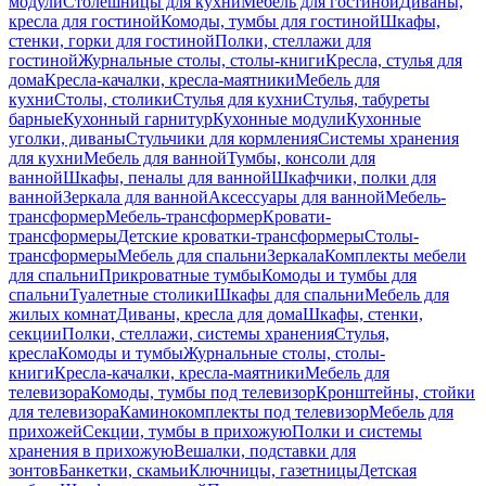
модули
Столешницы для кухни
Мебель для гостиной
Диваны,
кресла для гостиной
Комоды, тумбы для гостиной
Шкафы,
стенки, горки для гостиной
Полки, стеллажи для
гостиной
Журнальные столы, столы-книги
Кресла, стулья для
дома
Кресла-качалки, кресла-маятники
Мебель для
кухни
Столы, столики
Стулья для кухни
Стулья, табуреты
барные
Кухонный гарнитур
Кухонные модули
Кухонные
уголки, диваны
Стульчики для кормления
Системы хранения
для кухни
Мебель для ванной
Тумбы, консоли для
ванной
Шкафы, пеналы для ванной
Шкафчики, полки для
ванной
Зеркала для ванной
Аксессуары для ванной
Мебель-
трансформер
Мебель-трансформер
Кровати-
трансформеры
Детские кроватки-трансформеры
Столы-
трансформеры
Мебель для спальни
Зеркала
Комплекты мебели
для спальни
Прикроватные тумбы
Комоды и тумбы для
спальни
Туалетные столики
Шкафы для спальни
Мебель для
жилых комнат
Диваны, кресла для дома
Шкафы, стенки,
секции
Полки, стеллажи, системы хранения
Стулья,
кресла
Комоды и тумбы
Журнальные столы, столы-
книги
Кресла-качалки, кресла-маятники
Мебель для
телевизора
Комоды, тумбы под телевизор
Кронштейны, стойки
для телевизора
Каминокомплекты под телевизор
Мебель для
прихожей
Секции, тумбы в прихожую
Полки и системы
хранения в прихожую
Вешалки, подставки для
зонтов
Банкетки, скамьи
Ключницы, газетницы
Детская