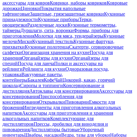
аксессуары для ковров
Коврики, наборы ковриков
Ковровые
дорожки
Циновки
Покрытия напольные
тафтинговые
Защитные, грязезащитные коврики
Кухонные
принадлежности
Кухонные приборы
Терки,
овощерезки
Разделочные доски
Кухонные термометры,
таймеры
Дуршлаги, сита, воронки
Формы, приборы для
приготовления
Молотки для мяса, тендерайзеры
Кухонные
мелочи
Миски
Кухонный текстиль
Кухонные фартуки,
прихватки
Кухонные полотенца
Скатерти, сервировочные
салфетки
Организация хранения на кухне
Посуда для
хранения
Органайзеры для кухни
Органайзеры для
специй
Посуда для ланча
Полки и аксессуары на
рейлинги
Рейлинги для кухни
Одноразовая посуда,
упаковка
Вакуумные пакеты,
контейнеры
Бакалея
Кофе
Чай
Цикорий, какао, горячий
шоколад
Сиропы и топпинги
Консервирование и
дистилляция
Автоклавы для консервирования
Аксессуары для
консервирования
Приспособления для
консервирования
Открывалки
Пивоварни
Емкости для
брожения
Ингредиенты для приготовления алкогольных
напитков
Аксессуары для приготовления и хранения
алкогольных напитков
Комплектующие для
дистилляторов
Прессы, дробилки для виноделия и
пивоварения
Дистилляторы бытовые
Уборочный
инвентарь
Швабры, насадки
Ведра, тазы для уборки
Наборы