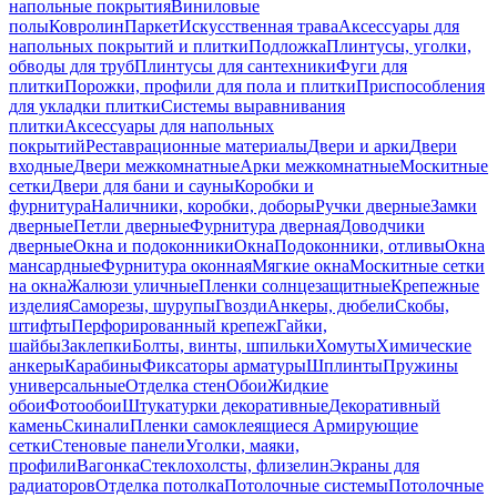
напольные покрытия
Виниловые
полы
Ковролин
Паркет
Искусственная трава
Аксессуары для
напольных покрытий и плитки
Подложка
Плинтусы, уголки,
обводы для труб
Плинтусы для сантехники
Фуги для
плитки
Порожки, профили для пола и плитки
Приспособления
для укладки плитки
Системы выравнивания
плитки
Аксессуары для напольных
покрытий
Реставрационные материалы
Двери и арки
Двери
входные
Двери межкомнатные
Арки межкомнатные
Москитные
сетки
Двери для бани и сауны
Коробки и
фурнитура
Наличники, коробки, доборы
Ручки дверные
Замки
дверные
Петли дверные
Фурнитура дверная
Доводчики
дверные
Окна и подоконники
Окна
Подоконники, отливы
Окна
мансардные
Фурнитура оконная
Мягкие окна
Москитные сетки
на окна
Жалюзи уличные
Пленки солнцезащитные
Крепежные
изделия
Саморезы, шурупы
Гвозди
Анкеры, дюбели
Скобы,
штифты
Перфорированный крепеж
Гайки,
шайбы
Заклепки
Болты, винты, шпильки
Хомуты
Химические
анкеры
Карабины
Фиксаторы арматуры
Шплинты
Пружины
универсальные
Отделка стен
Обои
Жидкие
обои
Фотообои
Штукатурки декоративные
Декоративный
камень
Скинали
Пленки самоклеящиеся
Армирующие
сетки
Стеновые панели
Уголки, маяки,
профили
Вагонка
Стеклохолсты, флизелин
Экраны для
радиаторов
Отделка потолка
Потолочные системы
Потолочные