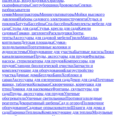
пылесосы, воздуходувки
Аэраторы,
скарификаторы
Снегоуборщики
Дровоколы
Сеялки,
разбрасыватели
семян
Минитракторы
Миникультиваторы
Мойки высокого
давления
Наборы садового электроинструмента
Отдых и
пикник
Батуты
Бассейны
Спа-бассейны
Комплекты мебели для
сада
Столы для сада
Стулья, кресла для сада
Качели
садовые
Гамаки, шезлонги
Раскладушки
Зонты,
тенты
Аксессуары для садовой мебели
Грили
Мангалы,
коптильни
Детская площадка
Сумки-
холодильники
Портативные колонки и
аудиосистемы
Оборудование для участка
Бытовые насосы
Люки
канализационные
Пруды, аксессуары для прудов
Фильтры,
насосы, стерилизаторы для прудов
Компрессоры для
прудов
Станции биологической очистки
Запчасти и
комплектующие для оборудования
Благоустройство
участка
Дачные дома
Беседки
Бани
Хозблоки и
сараи
Аксессуары для озеленения сада
Декор для сада
Почтовые
ящики, таблички
Козырьки
Скворечники, кормушки для
птиц
Домики для насекомых
Фонтаны, скульптуры для
сада
Пруды, аксессуары для прудов
Уличные
обогреватели
Уличные светильники
Противогололедные
реагенты
Декоративный щебень
Сад и огород
Поливочное
оборудование
Садовые опрыскиватели
Шланги для дома и
сада
Парники
Теплицы
Комплектующие для теплиц
Модульные