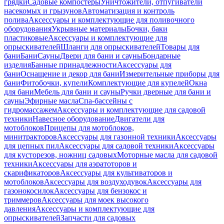
грядки
Садовые компостеры
Уничтожители, отпугиватели
насекомых и грызунов
Автоматизация и контроль
полива
Аксессуары и комплектующие для поливочного
оборудования
Укрывные материалы
Бочки, баки
пластиковые
Аксессуары и комплектующие для
опрыскивателей
Шланги для опрыскивателей
Товары для
бани
Бани
Сауны
Двери для бани и сауны
Бондарные
изделия
Банные принадлежности
Аксессуары для
бани
Оснащение и декор для бани
Измерительные приборы для
бани
Фитобочки, купели
Комплектующие для купелей
Окна
для бани
Мебель для бани и сауны
Ручки дверные для бани и
сауны
Эфирные масла
Спа-бассейны с
гидромассажем
Аксессуары и комплектующие для садовой
техники
Навесное оборудование
Двигатели для
мотоблоков
Прицепы для мотоблоков,
минитракторов
Аксессуары для газонной техники
Аксессуары
для цепных пил
Аксессуары для садовой техники
Аксессуары
для кусторезов, ножниц садовых
Моторные масла для садовой
техники
Аксессуары для аэратоторов и
скарификаторов
Аксессуары для культиваторов и
мотоблоков
Аксессуары для воздуходувок
Аксессуары для
газонокосилок
Аксессуары для бензокос и
триммеров
Аксессуары для моек высокого
давления
Аксессуары и комплектующие для
опрыскивателей
Запчасти для садовых