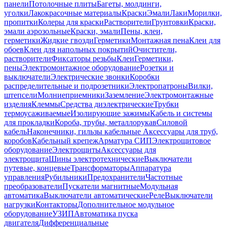
панели
Потолочные плиты
Багеты, молдинги,
уголки
Лакокрасочные материалы
Краски
Эмали
Лаки
Морилки,
пропитки
Колеры для краски
Растворители
Грунтовки
Краски,
эмали аэрозольные
Краски, эмали
Пены, клеи,
герметики
Жидкие гвозди
Герметики
Монтажная пена
Клеи для
обоев
Клеи для напольных покрытий
Очистители,
растворители
Фиксаторы резьбы
Клеи
Герметики,
пены
Электромонтажное оборудование
Розетки и
выключатели
Электрические звонки
Коробки
распределительные и подрозетники
Электропатроны
Вилки,
штепсели
Молниеприемники
Заземление
Электромонтажные
изделия
Клеммы
Средства диэлектрические
Трубки
термоусаживаемые
Изолирующие зажимы
Кабель и системы
для прокладки
Короба, трубы, металлорукав
Силовой
кабель
Наконечники, гильзы кабельные
Аксессуары для труб,
коробов
Кабельный крепеж
Арматура СИП
Электрощитовое
оборудование
Электрощиты
Аксессуары для
электрощита
Шины электротехнические
Выключатели
путевые, концевые
Трансформаторы
Аппаратура
управления
Рубильники
Предохранители
Частотные
преобразователи
Пускатели магнитные
Модульная
автоматика
Выключатели автоматические
Реле
Выключатели
нагрузки
Контакторы
Дополнительное модульное
оборудование
УЗИП
Автоматика пуска
двигателя
Дифференциальные