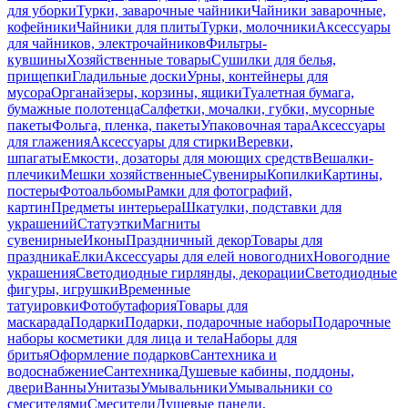
для уборки
Турки, заварочные чайники
Чайники заварочные,
кофейники
Чайники для плиты
Турки, молочники
Аксессуары
для чайников, электрочайников
Фильтры-
кувшины
Хозяйственные товары
Сушилки для белья,
прищепки
Гладильные доски
Урны, контейнеры для
мусора
Органайзеры, корзины, ящики
Туалетная бумага,
бумажные полотенца
Салфетки, мочалки, губки, мусорные
пакеты
Фольга, пленка, пакеты
Упаковочная тара
Аксессуары
для глажения
Аксессуары для стирки
Веревки,
шпагаты
Емкости, дозаторы для моющих средств
Вешалки-
плечики
Мешки хозяйственные
Сувениры
Копилки
Картины,
постеры
Фотоальбомы
Рамки для фотографий,
картин
Предметы интерьера
Шкатулки, подставки для
украшений
Статуэтки
Магниты
сувенирные
Иконы
Праздничный декор
Товары для
праздника
Елки
Аксессуары для елей новогодних
Новогодние
украшения
Светодиодные гирлянды, декорации
Светодиодные
фигуры, игрушки
Временные
татуировки
Фотобутафория
Товары для
маскарада
Подарки
Подарки, подарочные наборы
Подарочные
наборы косметики для лица и тела
Наборы для
бритья
Оформление подарков
Сантехника и
водоснабжение
Сантехника
Душевые кабины, поддоны,
двери
Ванны
Унитазы
Умывальники
Умывальники со
смесителями
Смесители
Душевые панели,