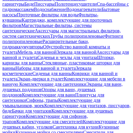
гарнитуры
Биде
Писсуары
Полотенцесушители
Спа-бассейны с
гидромассажем
Водоснабжение
Водонагреватели
Бытовые
насосы
Проточные фильтры для воды
Фильтры-
кувшины
Картриджи, комплектующие для проточных
фильтров
Магистральные фильтры, системы
сантехнические
Аксессуары для магистральных фильтров,
систем сантехнических
Трубы полипропиленовые
Фитинги
полипропиленовые
Расширительные баки,
гидроаккумуляторы
Обустройство ванной комнаты и
туалета
Мебель для ванной
Зеркала для ванной
Аксессуары для
ванной и туалета
Сиденья и чехлы для унитаза
Шторки,
карнизы для ванны
Стеклянные, пластиковые шторки для
ванны
Наборы для ванной и туалета
Зеркала
косметические
Сиденья для ванны
Коврики для ванной и
туалета
Экран-дверки в туалет
Комплектующие для мебели в
ванную
Комплектующие для сантехники
Экраны для ванн,
душевых поддонов
Опоры для ванн, душевых
поддонов
Комплектующие для ванн
Плинтусы для
сантехники
Сифоны, трапы
Комплектующие для
умывальников, моек
Комплектующие для унитазов, писсуаров,
биде
Бачки для унитазов
Комплектующие для душевых
гарнитуров
Комплектующие для сифонов,
трапов
Комплектующие для смесителей
Комплектующие для
душевых кабин, уголков
Сантехника для кухни
Кухонные
мойки
Кухонные мойки со смесителями
Смесители для