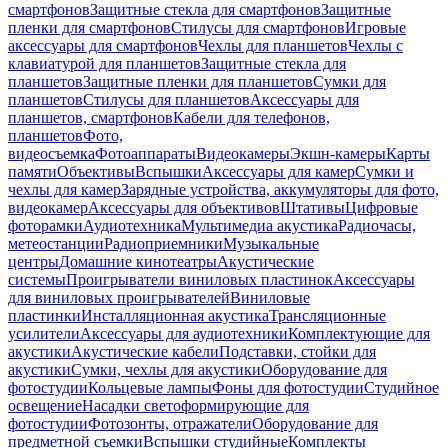
смартфонов
Защитные стекла для смартфонов
Защитные
пленки для смартфонов
Стилусы для смартфонов
Игровые
аксессуары для смартфонов
Чехлы для планшетов
Чехлы с
клавиатурой для планшетов
Защитные стекла для
планшетов
Защитные пленки для планшетов
Сумки для
планшетов
Стилусы для планшетов
Аксессуары для
планшетов, смартфонов
Кабели для телефонов,
планшетов
Фото,
видеосъемка
Фотоаппараты
Видеокамеры
Экшн-камеры
Карты
памяти
Объективы
Вспышки
Аксессуары для камер
Сумки и
чехлы для камер
Зарядные устройства, аккумуляторы для фото,
видеокамер
Аксессуары для объективов
Штативы
Цифровые
фоторамки
Аудиотехника
Мультимедиа акустика
Радиочасы,
метеостанции
Радиоприемники
Музыкальные
центры
Домашние кинотеатры
Акустические
системы
Проигрыватели виниловых пластинок
Аксессуары
для виниловых проигрывателей
Виниловые
пластинки
Инсталляционная акустика
Трансляционные
усилители
Аксессуары для аудиотехники
Комплектующие для
акустики
Акустические кабели
Подставки, стойки для
акустики
Сумки, чехлы для акустики
Оборудование для
фотостудии
Кольцевые лампы
Фоны для фотостудии
Студийное
освещение
Насадки светоформирующие для
фотостудии
Фотозонты, отражатели
Оборудование для
предметной съемки
Вспышки студийные
Комплекты