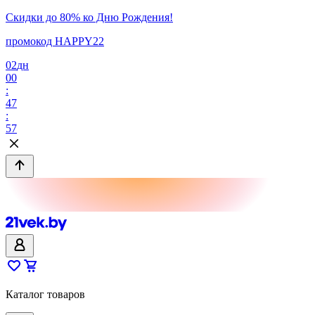
Скидки до 80% ко Дню Рождения!
промокод HAPPY22
02
дн
00
:
47
:
57
Каталог товаров