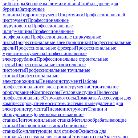
вибраторы
Бензорезы, резчики швов
Стойки, дрели для
бурения
Затирочные
машины
Гидроинструмент
Погрузчики
Профессиональный
инструмент
Профессиональные
шуруповерты
Профессиональные
шлифмашины
Профессиональные
перфораторы
Профессиональные циркулярные
пилы
Профессиональные электролобзики
Профессиональные
дрели
Профессиональные фрезеры
Профессиональные
мультиинструменты
Профессиональные
электрорубанки
Профессиональные строительные
фены
Профессиональные строительные
пистолеты
Профессиональные точильные
станки
Профессиональные
электроножницы
Пневмоинструмент
Наборы
профессионального электроинструмента
Строительное
оборудование
Компрессоры
Тепловые пушки
Пылесосы
профессиональные
Стружкоотсосы
Домкраты
Аксессуары для
компрессоров, пневмосистем
Системы пылеудаления для
электроинструмента
Пневмоинструмент
Станки и
оборудование
Деревообрабатывающие
станки
Ленточнопильные станки
Металлообрабатывающие
станки
Плиткорезные станки
Точильные
станки
Комплектующие для станков
Оснастка для
станков
Аксессуары для станков
Стружкоотсосы
Аксессуары