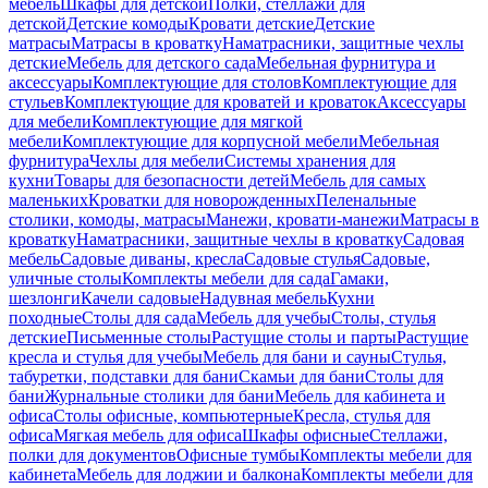
мебель
Шкафы для детской
Полки, стеллажи для
детской
Детские комоды
Кровати детские
Детские
матрасы
Матрасы в кроватку
Наматрасники, защитные чехлы
детские
Мебель для детского сада
Мебельная фурнитура и
аксессуары
Комплектующие для столов
Комплектующие для
стульев
Комплектующие для кроватей и кроваток
Аксессуары
для мебели
Комплектующие для мягкой
мебели
Комплектующие для корпусной мебели
Мебельная
фурнитура
Чехлы для мебели
Системы хранения для
кухни
Товары для безопасности детей
Мебель для самых
маленьких
Кроватки для новорожденных
Пеленальные
столики, комоды, матрасы
Манежи, кровати-манежи
Матрасы в
кроватку
Наматрасники, защитные чехлы в кроватку
Садовая
мебель
Садовые диваны, кресла
Садовые стулья
Садовые,
уличные столы
Комплекты мебели для сада
Гамаки,
шезлонги
Качели садовые
Надувная мебель
Кухни
походные
Столы для сада
Мебель для учебы
Столы, стулья
детские
Письменные столы
Растущие столы и парты
Растущие
кресла и стулья для учебы
Мебель для бани и сауны
Стулья,
табуретки, подставки для бани
Скамьи для бани
Столы для
бани
Журнальные столики для бани
Мебель для кабинета и
офиса
Столы офисные, компьютерные
Кресла, стулья для
офиса
Мягкая мебель для офиса
Шкафы офисные
Стеллажи,
полки для документов
Офисные тумбы
Комплекты мебели для
кабинета
Мебель для лоджии и балкона
Комплекты мебели для