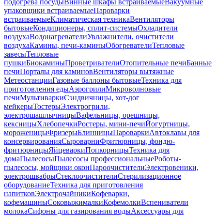
подогрева посуды
Винные шкафы встраиваемые
Вакуумные
упаковщики встраиваемые
Пароварки
встраиваемые
Климатическая техника
Вентиляторы
бытовые
Кондиционеры, сплит-системы
Охладители
воздуха
Водонагреватели
Увлажнители, очистители
воздуха
Камины, печи-камины
Обогреватели
Тепловые
завесы
Тепловые
пушки
Биокамины
Проветриватели
Отопительные печи
Банные
печи
Порталы для каминов
Вентиляторы вытяжные
Метеостанции
Газовые баллоны бытовые
Техника для
приготовления еды
Аэрогрили
Микроволновые
печи
Мультиварки
Сэндвичницы, хот-дог
мейкеры
Тостеры
Электрогрили,
электрошашлычницы
Вафельницы, орешницы,
кексницы
Хлебопечки
Ростеры, мини-печи
Йогуртницы,
мороженицы
Фризеры
Блинницы
Пароварки
Автоклавы для
консервирования
Сыроварни
Фритюрницы, фондю-
фритюрницы
Яйцеварки
Попкорницы
Техника для
дома
Пылесосы
Пылесосы профессиональные
Роботы-
пылесосы, мойщики окон
Пароочистители
Электровеники,
электрошвабры
Стеклоочистители
Стерилизационное
оборудование
Техника для приготовления
напитков
Электрочайники
Кофеварки,
кофемашины
Соковыжималки
Кофемолки
Вспениватели
молока
Сифоны для газирования воды
Аксессуары для