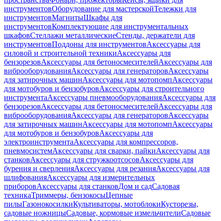
инструментов
Оборудование для мастерской
Тележки для
инструментов
Магниты
Шкафы для
инструментов
Комплектующие для инструментальных
шкафов
Стеллажи металлические
Стенды, держатели для
инструментов
Поддоны для инструментов
Аксессуары для
силовой и строительной техники
Аксессуары для
бензорезов
Аксессуары для бетоносмесителей
Аксессуары для
виброоборудования
Аксессуары для генераторов
Аксессуары
для затирочных машин
Аксессуары для мотопомп
Аксессуары
для мотобуров и бензобуров
Аксессуары для строительного
инструмента
Аксессуары пневмооборудования
Аксессуары для
бензорезов
Аксессуары для бетоносмесителей
Аксессуары для
виброоборудования
Аксессуары для генераторов
Аксессуары
для затирочных машин
Аксессуары для мотопомп
Аксессуары
для мотобуров и бензобуров
Аксессуары для
электроинструмента
Аксессуары для компрессоров,
пневмосистем
Аксессуары для сварки, пайки
Аксессуары для
станков
Аксессуары для стружкоотсосов
Аксессуары для
бурения и сверления
Аксессуары для резания
Аксессуары для
шлифования
Аксессуары для измерительных
приборов
Аксессуары для станков
Дом и сад
Садовая
техника
Триммеры, бензокосы
Цепные
пилы
Газонокосилки
Культиваторы, мотоблоки
Кусторезы,
садовые ножницы
Садовые, кормовые измельчители
Садовые