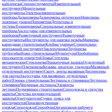
кабелерезы
Специнструменты
Измерительный
инструмент
Мерительные
инструменты
Электроизмерительные
приборы
Дальномеры
Дальномеры оптические
Нивелиры,
лазерные уровни
Пирометры
Детекторы и
тестеры
Толщиномеры
Специальные измерительные
приборы
Аксессуары для измерительных
приборов
Разметочный инструмент
Разметочные
инструменты
Инструменты для нарезки резьбы
Маркеры,
карандаши строительные
Клейма ударные
Строительно-
монтажный инструмент
Заклепочники
Труборезы,
трубогибы
Ножи строительные
Мультитулы
Пробойники,
просекатели отверстий
Ломы
Степлеры
механические
Стеклорезы
Прикаточные валики
Отделочный
инструмент
Плиткорезы
Кельмы, шпатели, гладилки
Малярный,
отделочный инструмент
Скотч, ленты малярные
Диспенсеры
для скотча
Аксессуары для малярных, отделочных
работ
Пленки строительные
Лестницы и стремянки
Лестницы,
стремянки
Чердачные лестницы
Элементы
лестниц
Подъемники строительные
Спецодежда и средства
защиты
Средства индивидуальной
защиты
Огнетушители
Сумки, пояса для
инструментов
Производственная
одежда
Спецодежда
Спецобувь
Организация рабочего
пространства
Фонари, прожекторы
Кейсы, ящики для