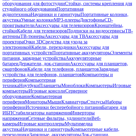
оборудования для фотостудии
Стойки, системы крепления для
студийного оборудования
Портативная
аудиотехника
Наушники и гарнитуры
Портативные колонки,
акустика
Умные колонки
MP3-плееры
Диктофоны
CD-
проигрыватели
Аксессуары для телевизоров
Кронштейны,
стойки
Кабели для телевизоров
Подписки на видеосервисы
ТВ-
антенны
ТВ-тюнеры
Аксессуары для ТВ
Аксессуары для
проектора
Очки 3D
Средства для ухода за
электроникой
Кабели, переходники
Аксессуары для
портативных устройств
Портативные аккумуляторы
Элементы
питания, зарядные устройства
Аккумуляторные
батареи
Держатели, док-станции
Аксессуары для планшетов,
смартфонов
Кабели для телефонов, планшетов
Зарядные
устройства для телефонов, планшетов
Компьютеры и
периферия
Компьютерная
техника
Ноутбуки
Планшеты
Моноблоки
Компьютеры
Игровые
компьютеры
Игровые консоли
Серверное
оборудование
Компьютерная
периферия
Мониторы
Мыши
Клавиатуры
Стилусы
Наборы
периферии
Источники бесперебойного питания
Батареи для
ИБП
Стабилизаторы напряжения
Инверторы
напряжения
Сетевые фильтры, удлинители
Веб-
камеры
Игровые контроллеры
Мультимедиа
акустика
Наушники и гарнитуры
Компьютерные кабели,
переходники
Зарядные, аккумуляторы
Док-станции,