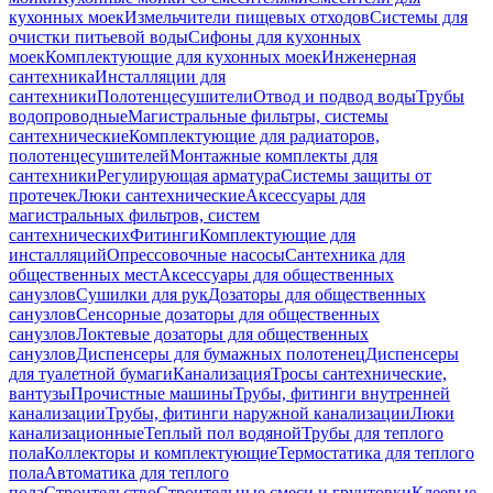
кухонных моек
Измельчители пищевых отходов
Системы для
очистки питьевой воды
Сифоны для кухонных
моек
Комплектующие для кухонных моек
Инженерная
сантехника
Инсталляции для
сантехники
Полотенцесушители
Отвод и подвод воды
Трубы
водопроводные
Магистральные фильтры, системы
сантехнические
Комплектующие для радиаторов,
полотенцесушителей
Монтажные комплекты для
сантехники
Регулирующая арматура
Системы защиты от
протечек
Люки сантехнические
Аксессуары для
магистральных фильтров, систем
сантехнических
Фитинги
Комплектующие для
инсталляций
Опрессовочные насосы
Сантехника для
общественных мест
Аксессуары для общественных
санузлов
Сушилки для рук
Дозаторы для общественных
санузлов
Сенсорные дозаторы для общественных
санузлов
Локтевые дозаторы для общественных
санузлов
Диспенсеры для бумажных полотенец
Диспенсеры
для туалетной бумаги
Канализация
Тросы сантехнические,
вантузы
Прочистные машины
Трубы, фитинги внутренней
канализации
Трубы, фитинги наружной канализации
Люки
канализационные
Теплый пол водяной
Трубы для теплого
пола
Коллекторы и комплектующие
Термостатика для теплого
пола
Автоматика для теплого
пола
Строительство
Строительные смеси и грунтовки
Клеевые