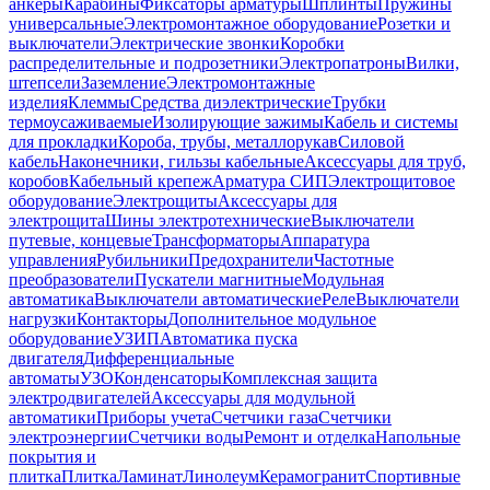
анкеры
Карабины
Фиксаторы арматуры
Шплинты
Пружины
универсальные
Электромонтажное оборудование
Розетки и
выключатели
Электрические звонки
Коробки
распределительные и подрозетники
Электропатроны
Вилки,
штепсели
Заземление
Электромонтажные
изделия
Клеммы
Средства диэлектрические
Трубки
термоусаживаемые
Изолирующие зажимы
Кабель и системы
для прокладки
Короба, трубы, металлорукав
Силовой
кабель
Наконечники, гильзы кабельные
Аксессуары для труб,
коробов
Кабельный крепеж
Арматура СИП
Электрощитовое
оборудование
Электрощиты
Аксессуары для
электрощита
Шины электротехнические
Выключатели
путевые, концевые
Трансформаторы
Аппаратура
управления
Рубильники
Предохранители
Частотные
преобразователи
Пускатели магнитные
Модульная
автоматика
Выключатели автоматические
Реле
Выключатели
нагрузки
Контакторы
Дополнительное модульное
оборудование
УЗИП
Автоматика пуска
двигателя
Дифференциальные
автоматы
УЗО
Конденсаторы
Комплексная защита
электродвигателей
Аксессуары для модульной
автоматики
Приборы учета
Счетчики газа
Счетчики
электроэнергии
Счетчики воды
Ремонт и отделка
Напольные
покрытия и
плитка
Плитка
Ламинат
Линолеум
Керамогранит
Спортивные