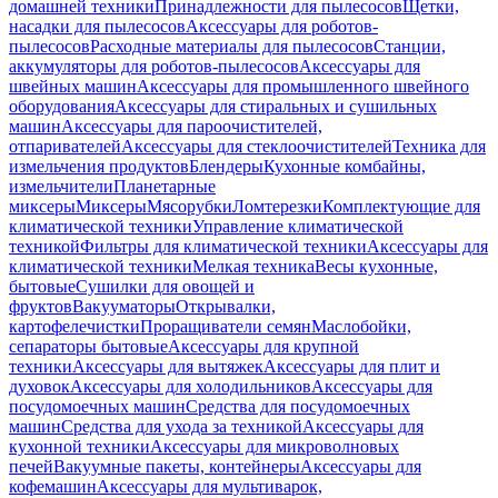
домашней техники
Принадлежности для пылесосов
Щетки,
насадки для пылесосов
Аксессуары для роботов-
пылесосов
Расходные материалы для пылесосов
Станции,
аккумуляторы для роботов-пылесосов
Аксессуары для
швейных машин
Аксессуары для промышленного швейного
оборудования
Аксессуары для стиральных и сушильных
машин
Аксессуары для пароочистителей,
отпаривателей
Аксессуары для стеклоочистителей
Техника для
измельчения продуктов
Блендеры
Кухонные комбайны,
измельчители
Планетарные
миксеры
Миксеры
Мясорубки
Ломтерезки
Комплектующие для
климатической техники
Управление климатической
техникой
Фильтры для климатической техники
Аксессуары для
климатической техники
Мелкая техника
Весы кухонные,
бытовые
Сушилки для овощей и
фруктов
Вакууматоры
Открывалки,
картофелечистки
Проращиватели семян
Маслобойки,
сепараторы бытовые
Аксессуары для крупной
техники
Аксессуары для вытяжек
Аксессуары для плит и
духовок
Аксессуары для холодильников
Аксессуары для
посудомоечных машин
Средства для посудомоечных
машин
Средства для ухода за техникой
Аксессуары для
кухонной техники
Аксессуары для микроволновых
печей
Вакуумные пакеты, контейнеры
Аксессуары для
кофемашин
Аксессуары для мультиварок,