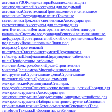
автоматы
УЗО
Конденсаторы
Комплексная защита
электродвигателей
Аксессуары для модульной
автоматики
Светотехника
Промышленное и сигнальное
освещение
Светодиодные ленты
Точечные
светильники
Трековые светильники
Аксессуары для
светотехники
Аксессуары для светодиодных
лент
Вентиляция
Вентиляторы вытяжные
Вентиляторы
канальные
Системы воздуховодов
Решетки вентиляционные,
диффузоры
Проветриватели
Люки
Люки ревизионные
Люки
под плитку
Люки напольные
Люки под
покраску
Строительный
инструмент
Электроинструмент
Шуруповерты,
гайковерты
Шлифмашины
Циркулярные, сабельные
пилы
Перфораторы, отбойные
молотки
Электролобзики
Дрели
Строительные
миксеры
Дальномеры
Многофункциональные
инструменты
Строительные фены
Строительные
пистолеты
Фрезеры
Рубанки, стамески
электрические
Краскопульты
Степлеры,
гвоздезабиватели
Электрические ножницы, резаки
Насадки для
электроинструмента
Аксессуары для
электроинструмента
Аккумуляторы, зарядные устройства для
электроинструмента
Наборы электроинструмента
Силовая и
строительная техника
Бетоносмесители
Генераторы
Тали,
тельферы
Такелаж
Виброплиты, глубинные