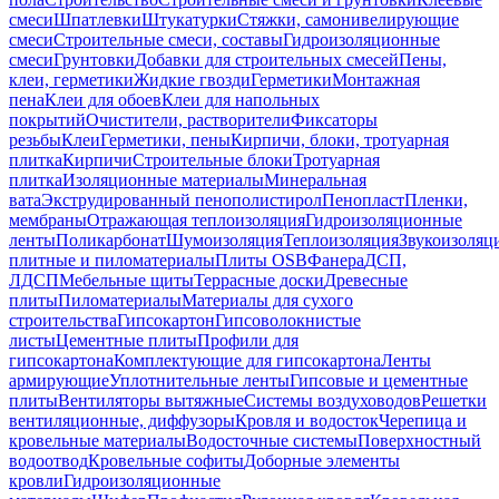
смеси
Шпатлевки
Штукатурки
Стяжки, самонивелирующие
смеси
Строительные смеси, составы
Гидроизоляционные
смеси
Грунтовки
Добавки для строительных смесей
Пены,
клеи, герметики
Жидкие гвозди
Герметики
Монтажная
пена
Клеи для обоев
Клеи для напольных
покрытий
Очистители, растворители
Фиксаторы
резьбы
Клеи
Герметики, пены
Кирпичи, блоки, тротуарная
плитка
Кирпичи
Строительные блоки
Тротуарная
плитка
Изоляционные материалы
Минеральная
вата
Экструдированный пенополистирол
Пенопласт
Пленки,
мембраны
Отражающая теплоизоляция
Гидроизоляционные
ленты
Поликарбонат
Шумоизоляция
Теплоизоляция
Звукоизоляц
плитные и пиломатериалы
Плиты OSB
Фанера
ДСП,
ЛДСП
Мебельные щиты
Террасные доски
Древесные
плиты
Пиломатериалы
Материалы для сухого
строительства
Гипсокартон
Гипсоволокнистые
листы
Цементные плиты
Профили для
гипсокартона
Комплектующие для гипсокартона
Ленты
армирующие
Уплотнительные ленты
Гипсовые и цементные
плиты
Вентиляторы вытяжные
Системы воздуховодов
Решетки
вентиляционные, диффузоры
Кровля и водосток
Черепица и
кровельные материалы
Водосточные системы
Поверхностный
водоотвод
Кровельные софиты
Доборные элементы
кровли
Гидроизоляционные