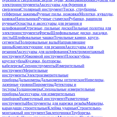
электроинструмента
Аксессуары для бурения и
сверления
Столярный инструмент
Тиски, струбцины,
гейферные зажимы
Ручные пилы, ножовки
Молотки, кувалды,
киянки
Напильники
Ручные стамески
Рубанки, рашпили
ручные
Оснастка и аксессуары для резания и
шлифования
Отрезные, пильные диски
Пильные полотна для
электроинструмента
Фрезы
Шлифовальные диски, насадки,
листы
Шлифовальные чашки
Точильные камни, круги,
сегменты
Полировальные валы
Направляющие
шины
Комплектующие для резания
Аксессуары для
резания
Аксессуары для шлифования
Электромонтажный
инструмент
Обжимной инструмент
Плоскогубцы,
круглогубцы
Кусачки, болторезы,
кабелерезы
Специнструменты
Измерительный
инструмент
Мерительные
инструменты
Электроизмерительные
приборы
Дальномеры
Дальномеры оптические
Нивелиры,
лазерные уровни
Пирометры
Детекторы и
тестеры
Толщиномеры
Специальные измерительные
приборы
Аксессуары для измерительных
приборов
Разметочный инструмент
Разметочные
инструменты
Инструменты для нарезки резьбы
Маркеры,
карандаши строительные
Клейма ударные
Строительно-
монтажный инструмент
Заклепочники
Труборезы,