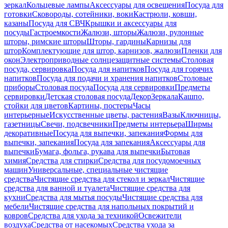
зеркал
Кольцевые лампы
Аксессуары для освещения
Посуда для
готовки
Сковороды, сотейники, воки
Кастрюли, ковши,
казаны
Посуда для СВЧ
Крышки и аксессуары для
посуды
Гастроемкости
Жалюзи, шторы
Жалюзи, рулонные
шторы, римские шторы
Шторы, гардины
Карнизы для
штор
Комплектующие для штор, карнизов, жалюзи
Пленки для
окон
Электроприводные солнцезащитные системы
Столовая
посуда, сервировка
Посуда для напитков
Посуда для горячих
напитков
Посуда для подачи и хранения напитков
Столовые
приборы
Столовая посуда
Посуда для сервировки
Предметы
сервировки
Детская столовая посуда
Декор
Зеркала
Кашпо,
стойки для цветов
Картины, постеры
Часы
интерьерные
Искусственные цветы, растения
Вазы
Ключницы,
газетницы
Свечи, подсвечники
Предметы интерьера
Ширмы
декоративные
Посуда для выпечки, запекания
Формы для
выпечки, запекания
Посуда для запекания
Аксессуары для
выпечки
Бумага, фольга, рукава для выпечки
Бытовая
химия
Средства для стирки
Средства для посудомоечных
машин
Универсальные, специальные чистящие
средства
Чистящие средства для стекол и зеркал
Чистящие
средства для ванной и туалета
Чистящие средства для
кухни
Средства для мытья посуды
Чистящие средства для
мебели
Чистящие средства для напольных покрытий и
ковров
Средства для ухода за техникой
Освежители
воздуха
Средства от насекомых
Средства ухода за