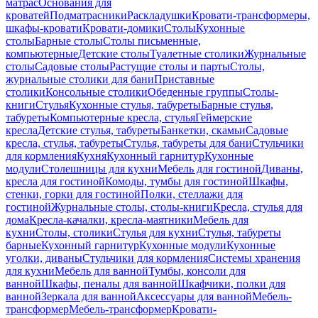
матрас
Основания для
кроватей
Подматрасники
Раскладушки
Кровати-трансформеры,
шкафы-кровати
Кровати-домики
Столы
Кухонные
столы
Барные столы
Столы письменные,
компьютерные
Детские столы
Туалетные столики
Журнальные
столы
Садовые столы
Растущие столы и парты
Столы,
журнальные столики для бани
Приставные
столики
Консольные столики
Обеденные группы
Столы-
книги
Стулья
Кухонные стулья, табуреты
Барные стулья,
табуреты
Компьютерные кресла, стулья
Геймерские
кресла
Детские стулья, табуреты
Банкетки, скамьи
Садовые
кресла, стулья, табуреты
Стулья, табуреты для бани
Стульчики
для кормления
Кухня
Кухонный гарнитур
Кухонные
модули
Столешницы для кухни
Мебель для гостиной
Диваны,
кресла для гостиной
Комоды, тумбы для гостиной
Шкафы,
стенки, горки для гостиной
Полки, стеллажи для
гостиной
Журнальные столы, столы-книги
Кресла, стулья для
дома
Кресла-качалки, кресла-маятники
Мебель для
кухни
Столы, столики
Стулья для кухни
Стулья, табуреты
барные
Кухонный гарнитур
Кухонные модули
Кухонные
уголки, диваны
Стульчики для кормления
Системы хранения
для кухни
Мебель для ванной
Тумбы, консоли для
ванной
Шкафы, пеналы для ванной
Шкафчики, полки для
ванной
Зеркала для ванной
Аксессуары для ванной
Мебель-
трансформер
Мебель-трансформер
Кровати-