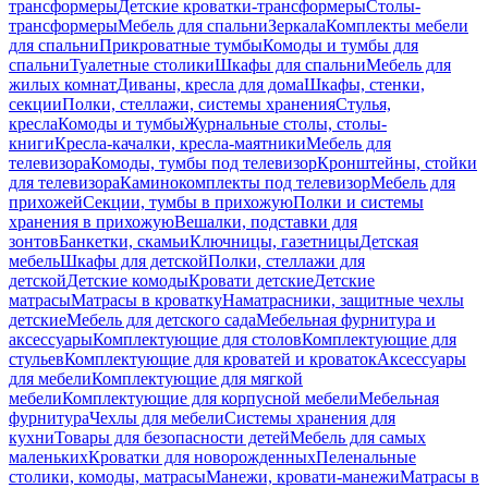
трансформеры
Детские кроватки-трансформеры
Столы-
трансформеры
Мебель для спальни
Зеркала
Комплекты мебели
для спальни
Прикроватные тумбы
Комоды и тумбы для
спальни
Туалетные столики
Шкафы для спальни
Мебель для
жилых комнат
Диваны, кресла для дома
Шкафы, стенки,
секции
Полки, стеллажи, системы хранения
Стулья,
кресла
Комоды и тумбы
Журнальные столы, столы-
книги
Кресла-качалки, кресла-маятники
Мебель для
телевизора
Комоды, тумбы под телевизор
Кронштейны, стойки
для телевизора
Каминокомплекты под телевизор
Мебель для
прихожей
Секции, тумбы в прихожую
Полки и системы
хранения в прихожую
Вешалки, подставки для
зонтов
Банкетки, скамьи
Ключницы, газетницы
Детская
мебель
Шкафы для детской
Полки, стеллажи для
детской
Детские комоды
Кровати детские
Детские
матрасы
Матрасы в кроватку
Наматрасники, защитные чехлы
детские
Мебель для детского сада
Мебельная фурнитура и
аксессуары
Комплектующие для столов
Комплектующие для
стульев
Комплектующие для кроватей и кроваток
Аксессуары
для мебели
Комплектующие для мягкой
мебели
Комплектующие для корпусной мебели
Мебельная
фурнитура
Чехлы для мебели
Системы хранения для
кухни
Товары для безопасности детей
Мебель для самых
маленьких
Кроватки для новорожденных
Пеленальные
столики, комоды, матрасы
Манежи, кровати-манежи
Матрасы в