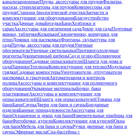
канализационные
Пруды, аксессуары для прудов
Фильтры,
насосы, стерилизаторы для прудов
Компрессоры для
прудов
Станции биологической очистки
Запчасти и
комплектующие для оборудования
Благоустройство
участка
Дачные дома
Беседки
Бани
Хозблоки и
сараи
Аксессуары для озеленения сада
Декор для сада
Почтовые
ящики, таблички
Козырьки
Скворечники, кормушки для
птиц
Домики для насекомых
Фонтаны, скульптуры для
сада
Пруды, аксессуары для прудов
Уличные
обогреватели
Уличные светильники
Противогололедные
реагенты
Декоративный щебень
Сад и огород
Поливочное
оборудование
Садовые опрыскиватели
Шланги для дома и
сада
Парники
Теплицы
Комплектующие для теплиц
Модульные
грядки
Садовые компостеры
Уничтожители, отпугиватели
насекомых и грызунов
Автоматизация и контроль
полива
Аксессуары и комплектующие для поливочного
оборудования
Укрывные материалы
Бочки, баки
пластиковые
Аксессуары и комплектующие для
опрыскивателей
Шланги для опрыскивателей
Товары для
бани
Бани
Сауны
Двери для бани и сауны
Бондарные
изделия
Банные принадлежности
Аксессуары для
бани
Оснащение и декор для бани
Измерительные приборы для
бани
Фитобочки, купели
Комплектующие для купелей
Окна
для бани
Мебель для бани и сауны
Ручки дверные для бани и
сауны
Эфирные масла
Спа-бассейны с