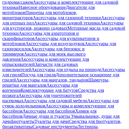
гидромассажем
Аксессуары и комплектующие для садовой
техники
Навесное оборудование
Двигатели для
мотоблоков
Прицепы для мотоблоков,
минитракторов
Аксессуары для газонной техники
Аксессуары
для цепных пил
Аксессуары для садовой техники
Аксессуары
для кусторезов, ножниц садовых
Моторные масла для садовой
техники
Аксессуары для аэратоторов и
скарификаторов
Аксессуары для культиваторов и
мотоблоков
Аксессуары для воздуходувок
Аксессуары для
газонокосилок
Аксессуары для бензокос и
триммеров
Аксессуары для моек высокого
давления
Аксессуары и комплектующие для
опрыскивателей
Запчасти для садовых
измельчителей
Аксессуары для отдыха на природе
Аксессуары
для гриля
Посуда для гриля
Дополнительное оснащение для
грилей
Аксессуары для мангалов, тандыров
Шампуры,
решетки для мангалов
Аксессуары для
копчения
Комплектующие для батутов
Средства для
розжига
Аксессуары для уничтожителей
насекомых
Аксессуары для садовой мебели
Аксессуары для
сумок-холодильников
Аксессуары и комплектующие для
бассейнов
Аксессуары для бассейнов
Химия для
бассейнов
Дачные души и туалеты
Умывальники, души для
дачи
Биотуалеты
Туалеты для дачи
Средства для биотуалетов,
биоактиваторы
Садовые инструменты
Лестницы,