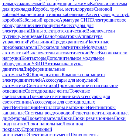
термоусаживаемые
Изолирующие зажимы
Кабель и системы
для прокладки
Короба, трубы, металлорукав
Силовой
кабель
Наконечники, гильзы кабельные
Аксессуары для труб,
коробов
Кабельный крепеж
Арматура СИП
Электрощитовое
оборудование
Электрощиты
Аксессуары для
электрощита
Шины электротехнические
Выключатели
путевые, концевые
Трансформаторы
Аппаратура
управления
Рубильники
Предохранители
Частотные
преобразователи
Пускатели магнитные
Модульная
автоматика
Выключатели автоматические
Реле
Выключатели
нагрузки
Контакторы
Дополнительное модульное
оборудование
УЗИП
Автоматика пуска
двигателя
Дифференциальные
автоматы
УЗО
Конденсаторы
Комплексная защита
электродвигателей
Аксессуары для модульной
автоматики
Светотехника
Промышленное и сигнальное
освещение
Светодиодные ленты
Точечные
светильники
Трековые светильники
Аксессуары для
светотехники
Аксессуары для светодиодных
лент
Вентиляция
Вентиляторы вытяжные
Вентиляторы
канальные
Системы воздуховодов
Решетки вентиляционные,
диффузоры
Проветриватели
Люки
Люки ревизионные
Люки
под плитку
Люки напольные
Люки под
покраску
Строительный
инструмент
Электроинструмент
Шуруповерты,