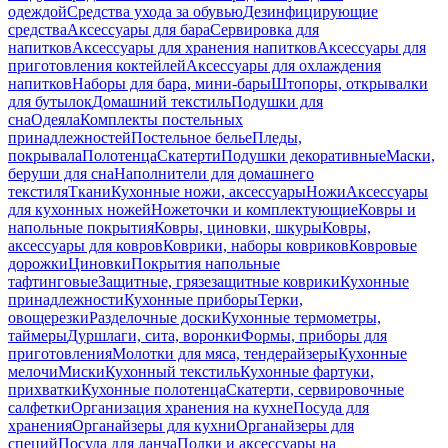
одеждой
Средства ухода за обувью
Дезинфицирующие
средства
Аксессуары для бара
Сервировка для
напитков
Аксессуары для хранения напитков
Аксессуары для
приготовления коктейлей
Аксессуары для охлаждения
напитков
Наборы для бара, мини-бары
Штопоры, открывалки
для бутылок
Домашний текстиль
Подушки для
сна
Одеяла
Комплекты постельных
принадлежностей
Постельное белье
Пледы,
покрывала
Полотенца
Скатерти
Подушки декоративные
Маски,
беруши для сна
Наполнители для домашнего
текстиля
Ткани
Кухонные ножи, аксессуары
Ножи
Аксессуары
для кухонных ножей
Ножеточки и комплектующие
Ковры и
напольные покрытия
Ковры, циновки, шкуры
Ковры,
аксессуары для ковров
Коврики, наборы ковриков
Ковровые
дорожки
Циновки
Покрытия напольные
тафтинговые
Защитные, грязезащитные коврики
Кухонные
принадлежности
Кухонные приборы
Терки,
овощерезки
Разделочные доски
Кухонные термометры,
таймеры
Дуршлаги, сита, воронки
Формы, приборы для
приготовления
Молотки для мяса, тендерайзеры
Кухонные
мелочи
Миски
Кухонный текстиль
Кухонные фартуки,
прихватки
Кухонные полотенца
Скатерти, сервировочные
салфетки
Организация хранения на кухне
Посуда для
хранения
Органайзеры для кухни
Органайзеры для
специй
Посуда для ланча
Полки и аксессуары на