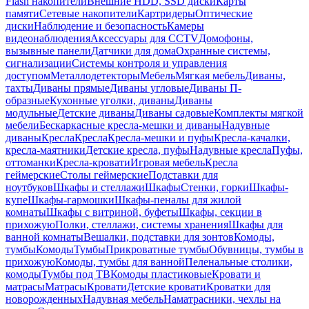
Flash накопители
Внешние HDD, SSD диски
Карты
памяти
Сетевые накопители
Картридеры
Оптические
диски
Наблюдение и безопасность
Камеры
видеонаблюдения
Аксессуары для CCTV
Домофоны,
вызывные панели
Датчики для дома
Охранные системы,
сигнализации
Системы контроля и управления
доступом
Металлодетекторы
Мебель
Мягкая мебель
Диваны,
тахты
Диваны прямые
Диваны угловые
Диваны П-
образные
Кухонные уголки, диваны
Диваны
модульные
Детские диваны
Диваны садовые
Комплекты мягкой
мебели
Бескаркасные кресла-мешки и диваны
Надувные
диваны
Кресла
Кресла
Кресла-мешки и пуфы
Кресла-качалки,
кресла-маятники
Детские кресла, пуфы
Надувные кресла
Пуфы,
оттоманки
Кресла-кровати
Игровая мебель
Кресла
геймерские
Столы геймерские
Подставки для
ноутбуков
Шкафы и стеллажи
Шкафы
Стенки, горки
Шкафы-
купе
Шкафы-гармошки
Шкафы-пеналы для жилой
комнаты
Шкафы с витриной, буфеты
Шкафы, секции в
прихожую
Полки, стеллажи, системы хранения
Шкафы для
ванной комнаты
Вешалки, подставки для зонтов
Комоды,
тумбы
Комоды
Тумбы
Прикроватные тумбы
Обувницы, тумбы в
прихожую
Комоды, тумбы для ванной
Пеленальные столики,
комоды
Тумбы под ТВ
Комоды пластиковые
Кровати и
матрасы
Матрасы
Кровати
Детские кровати
Кроватки для
новорожденных
Надувная мебель
Наматрасники, чехлы на