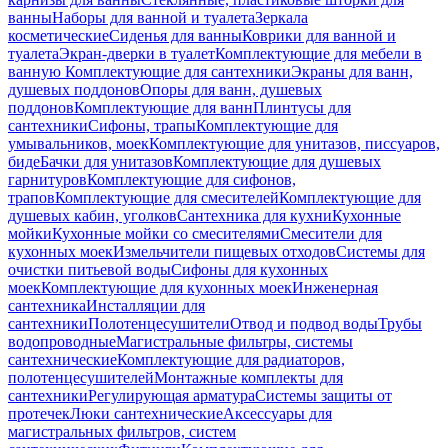
ванны
Наборы для ванной и туалета
Зеркала
косметические
Сиденья для ванны
Коврики для ванной и
туалета
Экран-дверки в туалет
Комплектующие для мебели в
ванную
Комплектующие для сантехники
Экраны для ванн,
душевых поддонов
Опоры для ванн, душевых
поддонов
Комплектующие для ванн
Плинтусы для
сантехники
Сифоны, трапы
Комплектующие для
умывальников, моек
Комплектующие для унитазов, писсуаров,
биде
Бачки для унитазов
Комплектующие для душевых
гарнитуров
Комплектующие для сифонов,
трапов
Комплектующие для смесителей
Комплектующие для
душевых кабин, уголков
Сантехника для кухни
Кухонные
мойки
Кухонные мойки со смесителями
Смесители для
кухонных моек
Измельчители пищевых отходов
Системы для
очистки питьевой воды
Сифоны для кухонных
моек
Комплектующие для кухонных моек
Инженерная
сантехника
Инсталляции для
сантехники
Полотенцесушители
Отвод и подвод воды
Трубы
водопроводные
Магистральные фильтры, системы
сантехнические
Комплектующие для радиаторов,
полотенцесушителей
Монтажные комплекты для
сантехники
Регулирующая арматура
Системы защиты от
протечек
Люки сантехнические
Аксессуары для
магистральных фильтров, систем