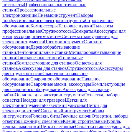
пистолеты
Профессиональные точильные
станки
Профессиональные
электроножницы
Пневмоинструмент
Наборы
профессионального электроинструмента
Строительное
оборудование
Компрессоры
Тепловые пушки
Пылесосы
профессиональные
Стружкоотсосы
Домкраты
Аксессуары для
компрессоров, пневмосистем
Системы пылеудаления для
электроинструмента
Пневмоинструмент
Станки и
оборудование
Деревообрабатывающие
станки
Ленточнопильные станки
Металлообрабатывающие
станки
Плиткорезные станки
Точильные
станки
Комплектующие для станков
Оснастка для
станков
Аксессуары для станков
Стружкоотсосы
Аксессуары
для стружкоотсосов
Сварочное и паяльное
оборудование
Сварочное оборудование
Паяльное
оборудование
Сварочные маски, аксессуары
Комплектующие
для сварочного оборудования
Аксессуары для сварки,
пайки
Оснастка для электроинструмента
Оснастка, наборы
оснастки
Насадки для граверов
Щетки для
электроинструмента
Развертки
Пуансоны
Щетки для
электродвигателей
Слесарный инструмент
Наборы
инструментов
Головки, биты
Гаечные ключи
Отвертки, наборы
отверток
Ножницы слесарные
Клещи строительные
Зубила,
керны, выколотки
Щетки слесарные
Оснастка и аксессуары для
бурения и сверления
Сверла, буры, зенкеры
Коронки
Зубила для