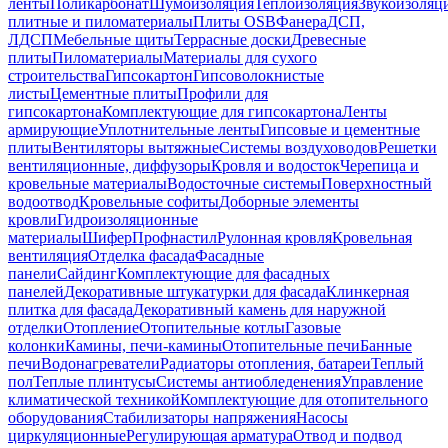
ленты
Поликарбонат
Шумоизоляция
Теплоизоляция
Звукоизоляц
плитные и пиломатериалы
Плиты OSB
Фанера
ДСП,
ЛДСП
Мебельные щиты
Террасные доски
Древесные
плиты
Пиломатериалы
Материалы для сухого
строительства
Гипсокартон
Гипсоволокнистые
листы
Цементные плиты
Профили для
гипсокартона
Комплектующие для гипсокартона
Ленты
армирующие
Уплотнительные ленты
Гипсовые и цементные
плиты
Вентиляторы вытяжные
Системы воздуховодов
Решетки
вентиляционные, диффузоры
Кровля и водосток
Черепица и
кровельные материалы
Водосточные системы
Поверхностный
водоотвод
Кровельные софиты
Доборные элементы
кровли
Гидроизоляционные
материалы
Шифер
Профнастил
Рулонная кровля
Кровельная
вентиляция
Отделка фасада
Фасадные
панели
Сайдинг
Комплектующие для фасадных
панелей
Декоративные штукатурки для фасада
Клинкерная
плитка для фасада
Декоративный камень для наружной
отделки
Отопление
Отопительные котлы
Газовые
колонки
Камины, печи-камины
Отопительные печи
Банные
печи
Водонагреватели
Радиаторы отопления, батареи
Теплый
пол
Теплые плинтусы
Системы антиобледенения
Управление
климатической техникой
Комплектующие для отопительного
оборудования
Стабилизаторы напряжения
Насосы
циркуляционные
Регулирующая арматура
Отвод и подвод