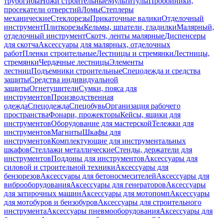
трубогибы
Ножи строительные
Мультитулы
Пробойники,
просекатели отверстий
Ломы
Степлеры
механические
Стеклорезы
Прикаточные валики
Отделочный
инструмент
Плиткорезы
Кельмы, шпатели, гладилки
Малярный,
отделочный инструмент
Скотч, ленты малярные
Диспенсеры
для скотча
Аксессуары для малярных, отделочных
работ
Пленки строительные
Лестницы и стремянки
Лестницы,
стремянки
Чердачные лестницы
Элементы
лестниц
Подъемники строительные
Спецодежда и средства
защиты
Средства индивидуальной
защиты
Огнетушители
Сумки, пояса для
инструментов
Производственная
одежда
Спецодежда
Спецобувь
Организация рабочего
пространства
Фонари, прожекторы
Кейсы, ящики для
инструментов
Оборудование для мастерской
Тележки для
инструментов
Магниты
Шкафы для
инструментов
Комплектующие для инструментальных
шкафов
Стеллажи металлические
Стенды, держатели для
инструментов
Поддоны для инструментов
Аксессуары для
силовой и строительной техники
Аксессуары для
бензорезов
Аксессуары для бетоносмесителей
Аксессуары для
виброоборудования
Аксессуары для генераторов
Аксессуары
для затирочных машин
Аксессуары для мотопомп
Аксессуары
для мотобуров и бензобуров
Аксессуары для строительного
инструмента
Аксессуары пневмооборудования
Аксессуары для