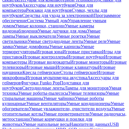
ноутбуков
Аксессуары для ноутбуков
Очки для
компьютера
Рюкзаки для ноутбуков
Сумки, чехлы для
ноутбуков
Средства для ухода за электроникой
Программное
обеспечение
Система Умный дом
Управление умным
домом
Умные колонки, станции
Умные камеры
видеонаблюдения
Умные датчики для дома
Умные
лампы
Умные выключатели
Умные розетки
Умные
светильники
Умные светодиодные ленты
Умные реле
Умные
замки
Умные домофоны
Умные карнизы
Умные
терморегуляторы
Игровая зона
Игровые приставки
Игры для
приставок
Игровые контроллеры
Игровые ноутбуки
Игровые
компьютеры
Игровые видеокарты
Игровые мониторы
Игровые
телевизоры
Игровые мыши
Игровые клавиатуры
Игровые
наушники
Кресла геймерские
Столы геймерские
Игровые
микрофоны
Игровая мультимедиа акустика
Аксессуары для
геймеров
Фигурки Funko Pop
Подставки для
ноутбуков
Светодиодные ленты
Лампы для мониторов
Умная
техника
Умные роботы-пылесосы
Умные телевизоры
Умные
стиральные машины
Умные чайники
Умные роботы
кулинарные
Умные вентиляторы
Умные кондиционеры
Умные
обогреватели
Умные увлажнители, очистители воздуха
Умные
отопительные котлы
Умные проветриватели
Умные радиочасы,
метеостанции
Умные кормушки и поилки для
животных
Умные напольные весы
Накопители данных
USB