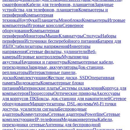
смартфонов
Кабели для телефонов, планшетов
Зарядные
устройства для телефонов, планшетов
Компьютеры и
периферия
Компьютерная
техника
Ноутбуки
Планшеты
Моноблоки
Компьютеры
Игровые
компьютеры
Игровые консоли
Серверное
оборудование
Компьютерная
периферия
Мониторы
Мыши
Клавиатуры
Стилусы
Наборы
периферии
Источники бесперебойного питания
Батареи для
ИБП
Стабилизаторы напряжения
Инверторы
напряжения
Сетевые фильтры, удлинители
Веб-
камеры
Игровые контроллеры
Мультимедиа
акустика
Наушники и гарнитуры
Компьютерные кабели,
переходники
Зарядные, аккумуляторы
Док-станции,
репликаторы
Интерактивные панели,
доски
Комплектующие
Жесткие диски, SSD
Оперативная
память
Видеокарты
Компьютерные блоки
питания
Материнские платы
Системы охлаждения
Корпуса для
компьютеров
Процессоры
Оптические приводы
Аксессуары
для корпусов ПК
Боксы, док-станции для накопителей
Сетевое
оборудование
Маршрутизаторы, DSL-модемы
Wi-Fi точки
доступа, усилители сигнала
Беспроводные
адаптеры
Коммутаторы
Сетевые адаптеры
Powerline
Сетевые
комплектующие
IP-телефония
Медиаконвертеры
Кабели,
переходники сетевые
Антенны для беспроводной
связи
Аксессуары для компьютерной техники
Подставки для