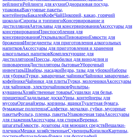
рейлинги
Рейлинги для кухни
Одноразовая посуда,
упаковка
Вакуумные пакеты,
контейнеры
Бакалея
Кофе
Чай
Цикорий, какао, горячий
шоколад
Сиропы и топпинги
Консервирование и
дистилляция
Автоклавы для консервирования
Аксессуары для
консервирования
Приспособления для
консервирования
Открывалки
Пивоварни
Емкости для
брожения
Ингредиенты для приготовления алкогольных
напитков
Аксессуары для приготовления и хранения
алкогольных напитков
Комплектующие для
дистилляторов
Прессы, дробилки для виноделия и
пивоварения
Дистилляторы бытовые
Уборочный
инвентарь
Швабры, насадки
Ведра, тазы для уборки
Наборы
для уборки
Турки, заварочные чайники
Чайники заварочные,
кофейники
Чайники для плиты
Турки, молочники
Аксессуары
для чайников, электрочайников
Фильтры-
кувшины
Хозяйственные товары
Сушилки для белья,
прищепки
Гладильные доски
Урны, контейнеры для
мусора
Органайзеры, корзины, ящики
Туалетная бумага,
бумажные полотенца
Салфетки, мочалки, губки, мусорные
пакеты
Фольга, пленка, пакеты
Упаковочная тара
Аксессуары
для глажения
Аксессуары для стирки
Веревки,
шпагаты
Емкости, дозаторы для моющих средств
Вешалки-
плечики
Мешки хозяйственные
Сувениры
Копилки
Картины,
постеры
Фотоальбомы
Рамки для фотографий,