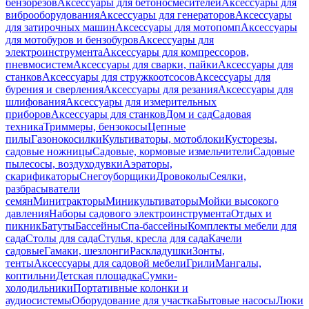
бензорезов
Аксессуары для бетоносмесителей
Аксессуары для
виброоборудования
Аксессуары для генераторов
Аксессуары
для затирочных машин
Аксессуары для мотопомп
Аксессуары
для мотобуров и бензобуров
Аксессуары для
электроинструмента
Аксессуары для компрессоров,
пневмосистем
Аксессуары для сварки, пайки
Аксессуары для
станков
Аксессуары для стружкоотсосов
Аксессуары для
бурения и сверления
Аксессуары для резания
Аксессуары для
шлифования
Аксессуары для измерительных
приборов
Аксессуары для станков
Дом и сад
Садовая
техника
Триммеры, бензокосы
Цепные
пилы
Газонокосилки
Культиваторы, мотоблоки
Кусторезы,
садовые ножницы
Садовые, кормовые измельчители
Садовые
пылесосы, воздуходувки
Аэраторы,
скарификаторы
Снегоуборщики
Дровоколы
Сеялки,
разбрасыватели
семян
Минитракторы
Миникультиваторы
Мойки высокого
давления
Наборы садового электроинструмента
Отдых и
пикник
Батуты
Бассейны
Спа-бассейны
Комплекты мебели для
сада
Столы для сада
Стулья, кресла для сада
Качели
садовые
Гамаки, шезлонги
Раскладушки
Зонты,
тенты
Аксессуары для садовой мебели
Грили
Мангалы,
коптильни
Детская площадка
Сумки-
холодильники
Портативные колонки и
аудиосистемы
Оборудование для участка
Бытовые насосы
Люки