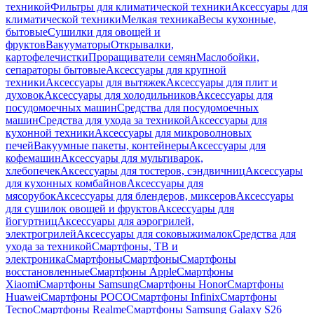
техникой
Фильтры для климатической техники
Аксессуары для
климатической техники
Мелкая техника
Весы кухонные,
бытовые
Сушилки для овощей и
фруктов
Вакууматоры
Открывалки,
картофелечистки
Проращиватели семян
Маслобойки,
сепараторы бытовые
Аксессуары для крупной
техники
Аксессуары для вытяжек
Аксессуары для плит и
духовок
Аксессуары для холодильников
Аксессуары для
посудомоечных машин
Средства для посудомоечных
машин
Средства для ухода за техникой
Аксессуары для
кухонной техники
Аксессуары для микроволновых
печей
Вакуумные пакеты, контейнеры
Аксессуары для
кофемашин
Аксессуары для мультиварок,
хлебопечек
Аксессуары для тостеров, сэндвичниц
Аксессуары
для кухонных комбайнов
Аксессуары для
мясорубок
Аксессуары для блендеров, миксеров
Аксессуары
для сушилок овощей и фруктов
Аксессуары для
йогуртниц
Аксессуары для аэрогрилей,
электрогрилей
Аксессуары для соковыжималок
Средства для
ухода за техникой
Смартфоны, ТВ и
электроника
Смартфоны
Смартфоны
Смартфоны
восстановленные
Смартфоны Apple
Смартфоны
Xiaomi
Смартфоны Samsung
Смартфоны Honor
Смартфоны
Huawei
Смартфоны POCO
Смартфоны Infinix
Смартфоны
Tecno
Смартфоны Realme
Смартфоны Samsung Galaxy S26