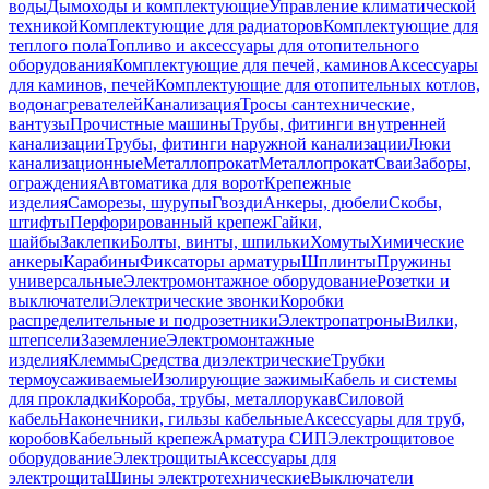
воды
Дымоходы и комплектующие
Управление климатической
техникой
Комплектующие для радиаторов
Комплектующие для
теплого пола
Топливо и аксессуары для отопительного
оборудования
Комплектующие для печей, каминов
Аксессуары
для каминов, печей
Комплектующие для отопительных котлов,
водонагревателей
Канализация
Тросы сантехнические,
вантузы
Прочистные машины
Трубы, фитинги внутренней
канализации
Трубы, фитинги наружной канализации
Люки
канализационные
Металлопрокат
Металлопрокат
Сваи
Заборы,
ограждения
Автоматика для ворот
Крепежные
изделия
Саморезы, шурупы
Гвозди
Анкеры, дюбели
Скобы,
штифты
Перфорированный крепеж
Гайки,
шайбы
Заклепки
Болты, винты, шпильки
Хомуты
Химические
анкеры
Карабины
Фиксаторы арматуры
Шплинты
Пружины
универсальные
Электромонтажное оборудование
Розетки и
выключатели
Электрические звонки
Коробки
распределительные и подрозетники
Электропатроны
Вилки,
штепсели
Заземление
Электромонтажные
изделия
Клеммы
Средства диэлектрические
Трубки
термоусаживаемые
Изолирующие зажимы
Кабель и системы
для прокладки
Короба, трубы, металлорукав
Силовой
кабель
Наконечники, гильзы кабельные
Аксессуары для труб,
коробов
Кабельный крепеж
Арматура СИП
Электрощитовое
оборудование
Электрощиты
Аксессуары для
электрощита
Шины электротехнические
Выключатели