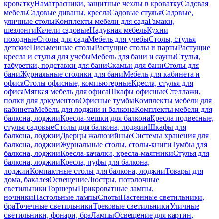
кроватку
Наматрасники, защитные чехлы в кроватку
Садовая
мебель
Садовые диваны, кресла
Садовые стулья
Садовые,
уличные столы
Комплекты мебели для сада
Гамаки,
шезлонги
Качели садовые
Надувная мебель
Кухни
походные
Столы для сада
Мебель для учебы
Столы, стулья
детские
Письменные столы
Растущие столы и парты
Растущие
кресла и стулья для учебы
Мебель для бани и сауны
Стулья,
табуретки, подставки для бани
Скамьи для бани
Столы для
бани
Журнальные столики для бани
Мебель для кабинета и
офиса
Столы офисные, компьютерные
Кресла, стулья для
офиса
Мягкая мебель для офиса
Шкафы офисные
Стеллажи,
полки для документов
Офисные тумбы
Комплекты мебели для
кабинета
Мебель для лоджии и балкона
Комплекты мебели для
балкона, лоджии
Кресла-мешки для балкона
Кресла подвесные,
стулья садовые
Столы для балкона, лоджии
Шкафы для
балкона, лоджии
Дверцы жалюзийные
Системы хранения для
балкона, лоджии
Журнальные столы, столы-книги
Тумбы для
балкона, лоджии
Кресла-качалки, кресла-маятники
Стулья для
балкона, лоджии
Кресла, пуфы для балкона,
лоджии
Компактные столы для балкона, лоджии
Товары для
дома, бакалея
Освещение
Люстры, потолочные
светильники
Торшеры
Прикроватные лампы,
ночники
Настольные лампы
Споты
Настенные светильники,
бра
Точечные светильники
Трековые светильники
Уличные
светильники, фонари, бра
Лампы
Освещение для картин,