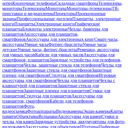
series
Кнопочные телефоны
Складные смартфоны
Телевизоры,
мониторы
Телевизоры
Мониторы
Мониторы-телевизоры
ТВ-
приставки и медиаплееры
Проекторы
Проекционные
экраны
Профессиональные дисплеи
Планшеты, электронные
книги
Планшеты
Электронные книги
Графические
планшеты
Блокноты электронные
Чехлы, бамперы для
планшетов
Аксессуары для планшетов,
смартфонов
Аксессуары для электронных книг
Смарт-часы,
аксессуары
Умные часы
Фитнес-браслеты
Умные часы
детские
Умные часы, фитнес-браслеты
Ремешки, аксессуары
для умных часов
Кабели для умных часов
Аксессуары для
смартфонов, планшетов
Зарядные устройства для телефонов,
планшетов
Чехлы, защитные стекла для телефонов
Чехлы для
смартфонов
Защитные стекла для смартфонов
Защитные
пленки для смартфонов
Стилусы для смартфонов
Игровые
аксессуары для смартфонов
Чехлы для планшетов
Чехлы с
клавиатурой для планшетов
Защитные стекла для
планшетов
Защитные пленки для планшетов
Сумки для
планшетов
Стилусы для планшетов
Аксессуары для
планшетов, смартфонов
Кабели для телефонов,
планшетов
Фото,
видеосъемка
Фотоаппараты
Видеокамеры
Экшн-камеры
Карты
памяти
Объективы
Вспышки
Аксессуары для камер
Сумки и
чехлы для камер
Зарядные устройства, аккумуляторы для фото,
видеокамер
Аксессуары для объективов
Штативы
Цифровые