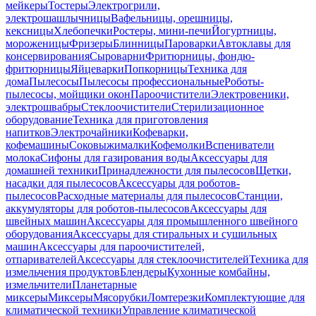
мейкеры
Тостеры
Электрогрили,
электрошашлычницы
Вафельницы, орешницы,
кексницы
Хлебопечки
Ростеры, мини-печи
Йогуртницы,
мороженицы
Фризеры
Блинницы
Пароварки
Автоклавы для
консервирования
Сыроварни
Фритюрницы, фондю-
фритюрницы
Яйцеварки
Попкорницы
Техника для
дома
Пылесосы
Пылесосы профессиональные
Роботы-
пылесосы, мойщики окон
Пароочистители
Электровеники,
электрошвабры
Стеклоочистители
Стерилизационное
оборудование
Техника для приготовления
напитков
Электрочайники
Кофеварки,
кофемашины
Соковыжималки
Кофемолки
Вспениватели
молока
Сифоны для газирования воды
Аксессуары для
домашней техники
Принадлежности для пылесосов
Щетки,
насадки для пылесосов
Аксессуары для роботов-
пылесосов
Расходные материалы для пылесосов
Станции,
аккумуляторы для роботов-пылесосов
Аксессуары для
швейных машин
Аксессуары для промышленного швейного
оборудования
Аксессуары для стиральных и сушильных
машин
Аксессуары для пароочистителей,
отпаривателей
Аксессуары для стеклоочистителей
Техника для
измельчения продуктов
Блендеры
Кухонные комбайны,
измельчители
Планетарные
миксеры
Миксеры
Мясорубки
Ломтерезки
Комплектующие для
климатической техники
Управление климатической