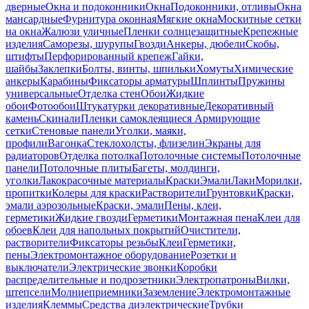
дверные
Окна и подоконники
Окна
Подоконники, отливы
Окна
мансардные
Фурнитура оконная
Мягкие окна
Москитные сетки
на окна
Жалюзи уличные
Пленки солнцезащитные
Крепежные
изделия
Саморезы, шурупы
Гвозди
Анкеры, дюбели
Скобы,
штифты
Перфорированный крепеж
Гайки,
шайбы
Заклепки
Болты, винты, шпильки
Хомуты
Химические
анкеры
Карабины
Фиксаторы арматуры
Шплинты
Пружины
универсальные
Отделка стен
Обои
Жидкие
обои
Фотообои
Штукатурки декоративные
Декоративный
камень
Скинали
Пленки самоклеящиеся
Армирующие
сетки
Стеновые панели
Уголки, маяки,
профили
Вагонка
Стеклохолсты, флизелин
Экраны для
радиаторов
Отделка потолка
Потолочные системы
Потолочные
панели
Потолочные плиты
Багеты, молдинги,
уголки
Лакокрасочные материалы
Краски
Эмали
Лаки
Морилки,
пропитки
Колеры для краски
Растворители
Грунтовки
Краски,
эмали аэрозольные
Краски, эмали
Пены, клеи,
герметики
Жидкие гвозди
Герметики
Монтажная пена
Клеи для
обоев
Клеи для напольных покрытий
Очистители,
растворители
Фиксаторы резьбы
Клеи
Герметики,
пены
Электромонтажное оборудование
Розетки и
выключатели
Электрические звонки
Коробки
распределительные и подрозетники
Электропатроны
Вилки,
штепсели
Молниеприемники
Заземление
Электромонтажные
изделия
Клеммы
Средства диэлектрические
Трубки