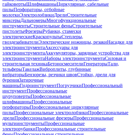
гайковерты
Шлифмашины
Циркулярные, сабельные
пилы
Перфораторы, отбойные
молотки
Электролобзики
Дрели
Строительные
миксеры
Дальномеры
Многофункциональные
инструменты
Строительные фены
Строительные
пистолеты
Фрезеры
Рубанки, стамески
электрические
Краскопульты
Степлеры,
гвоздезабиватели
Электрические ножницы, резаки
Насадки для
электроинструмента
Аксессуары для
электроинструмента
Аккумуляторы, зарядные устройства для
электроинструмента
Наборы электроинструмента
Силовая и
строительная техника
Бетоносмесители
Генераторы
Тали,
тельферы
Такелаж
Виброплиты, глубинные
вибраторы
Бензорезы, резчики швов
Стойки, дрели для
бурения
Затирочные
машины
Гидроинструмент
Погрузчики
Профессиональный
инструмент
Профессиональные
шуруповерты
Профессиональные
шлифмашины
Профессиональные
перфораторы
Профессиональные циркулярные
пилы
Профессиональные электролобзики
Профессиональные
дрели
Профессиональные фрезеры
Профессиональные
мультиинструменты
Профессиональные
электрорубанки
Профессиональные строительные
фены
Профессиональные строительные