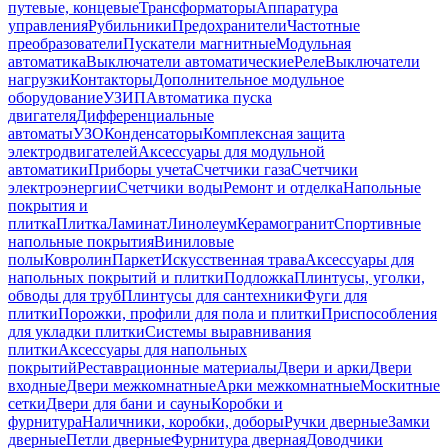
путевые, концевые
Трансформаторы
Аппаратура
управления
Рубильники
Предохранители
Частотные
преобразователи
Пускатели магнитные
Модульная
автоматика
Выключатели автоматические
Реле
Выключатели
нагрузки
Контакторы
Дополнительное модульное
оборудование
УЗИП
Автоматика пуска
двигателя
Дифференциальные
автоматы
УЗО
Конденсаторы
Комплексная защита
электродвигателей
Аксессуары для модульной
автоматики
Приборы учета
Счетчики газа
Счетчики
электроэнергии
Счетчики воды
Ремонт и отделка
Напольные
покрытия и
плитка
Плитка
Ламинат
Линолеум
Керамогранит
Спортивные
напольные покрытия
Виниловые
полы
Ковролин
Паркет
Искусственная трава
Аксессуары для
напольных покрытий и плитки
Подложка
Плинтусы, уголки,
обводы для труб
Плинтусы для сантехники
Фуги для
плитки
Порожки, профили для пола и плитки
Приспособления
для укладки плитки
Системы выравнивания
плитки
Аксессуары для напольных
покрытий
Реставрационные материалы
Двери и арки
Двери
входные
Двери межкомнатные
Арки межкомнатные
Москитные
сетки
Двери для бани и сауны
Коробки и
фурнитура
Наличники, коробки, доборы
Ручки дверные
Замки
дверные
Петли дверные
Фурнитура дверная
Доводчики