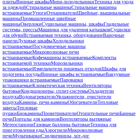
плиты
Винные шкафы
Мини-холодильники
Техника для ухода
за одеждой
Стиральные машины
Стиральные машины
встраиваемые
Утюги
Отпариватели
Швейные, вышивальные
машины
Промышленные швейные
машины
Оверлоки
Сушильные машины, шкафы
Гладильные
системы, прессы
Машинки для удаления катышков
Сушилки
для обуви
Встраиваемая техника, оборудование
Варочные
панели
Духовые шкафы
Холодильники
встраиваемые
Посудомоечные машины
встраиваемые
Микроволновые печи
встраиваемые
Кофемашины встраиваемые
Комплекты
встраиваемой техники
Морозильники
встраиваемые
Измельчители пищевых отходов
Шкафы для
подогрева посуды
Винные шкафы встраиваемые
Вакуумные
упаковщики встраиваемые
Пароварки
встраиваемые
Климатическая техника
Вентиляторы
бытовые
Кондиционеры, сплит-системы
Охладители
воздуха
Водонагреватели
Увлажнители, очистители
воздуха
Камины, печи-камины
Обогреватели
Тепловые
завесы
Тепловые
пушки
Биокамины
Проветриватели
Отопительные печи
Банные
печи
Порталы для каминов
Вентиляторы вытяжные
Метеостанции
Газовые баллоны бытовые
Техника для
приготовления еды
Аэрогрили
Микроволновые
печи
Мультиварки
Сэндвичницы, хот-дог