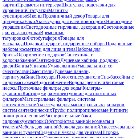
картин
Предметы интерьера
Шкатулки, подставки для
украшений
Статуэтки
Магниты
сувенирные
Иконы
Праздничный декор
Товары для
праздника
Елки
Аксессуары для елей новогодних
Новогодние
украшения
Светодиодные гирлянды, декорации
Светодиодные
фигуры, игрушки
Временные
татуировки
Фотобутафория
Товары для
маскарада
Подарки
Подарки, подарочные наборы
Подарочные
наборы косметики для лица и тела
Наборы для
бритья
Оформление подарков
Сантехника и
водоснабжение
Сантехника
Душевые кабины, поддоны,
двери
Ванны
Унитазы
Умывальники
Умывальники со
смесителями
Смесители
Душевые панели,
гарнитуры
Биде
Писсуары
Полотенцесушители
Спа-бассейны с
гидромассажем
Водоснабжение
Водонагреватели
Бытовые
насосы
Проточные фильтры для воды
Фильтры-
кувшины
Картриджи, комплектующие для проточных
фильтров
Магистральные фильтры, системы
сантехнические
Аксессуары для магистральных фильтров,
систем сантехнических
Трубы полипропиленовые
Фитинги
полипропиленовые
Расширительные баки,
гидроаккумуляторы
Обустройство ванной комнаты и
туалета
Мебель для ванной
Зеркала для ванной
Аксессуары для
ванной и туалета
Сиденья и чехлы для унитаза
Шторки,
карнизы для ванны
Стеклянные, пластиковые шторки для