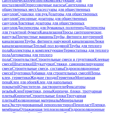
сантехнических
Фитинги
Комплектующие для
инсталляций
Опрессовочные насосы
Сантехника для
общественных мест
Аксессуары для общественных
санузлов
Сушилки для рук
Дозаторы для общественных
санузлов
Сенсорные дозаторы для общественных
санузлов
Локтевые дозаторы для общественных
санузлов
Диспенсеры для бумажных полотенец
Диспенсеры
для туалетной бумаги
Канализация
Тросы сантехнические,
вантузы
Прочистные машины
Трубы, фитинги внутренней
канализации
Трубы, фитинги наружной канализации
Люки
канализационные
Теплый пол водяной
Трубы для теплого
пола
Коллекторы и комплектующие
Термостатика для теплого
пола
Автоматика для теплого
пола
Строительство
Строительные смеси и грунтовки
Клеевые
смеси
Шпатлевки
Штукатурки
Стяжки, самонивелирующие
смеси
Строительные смеси, составы
Гидроизоляционные
смеси
Грунтовки
Добавки для строительных смесей
Пены,
клеи, герметики
Жидкие гвозди
Герметики
Монтажная
пена
Клеи для обоев
Клеи для напольных
покрытий
Очистители, растворители
Фиксаторы
резьбы
Клеи
Герметики, пены
Кирпичи, блоки, тротуарная
плитка
Кирпичи
Строительные блоки
Тротуарная
плитка
Изоляционные материалы
Минеральная
вата
Экструдированный пенополистирол
Пенопласт
Пленки,
мембраны
Отражающая теплоизоляция
Гидроизоляционные