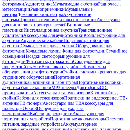
фоторамки
Аудиотехника
Мультимедиа акустика
Радиочасы,
метеостанции
Радиоприемники
Музыкальные
центры
Домашние кинотеатры
Акустические
системы
Проигрыватели виниловых пластинок
Аксессуары
для виниловых проигрывателей
Виниловые
пластинки
Инсталляционная акустика
Трансляционные
усилители
Аксессуары для аудиотехники
Комплектующие для
акустики
Акустические кабели
Подставки, стойки для
акустики
Сумки, чехлы для акустики
Оборудование для
фотостудии
Кольцевые лампы
Фоны для фотостудии
Студийное
освещение
Насадки светоформирующие для
фотостудии
Фотозонты, отражатели
Оборудование для
предметной съемки
Вспышки студийные
Комплекты
оборудования для фотостудии
Стойки, системы крепления для
студийного оборудования
Портативная
аудиотехника
Наушники и гарнитуры
Портативные колонки,
акустика
Умные колонки
MP3-плееры
Диктофоны
CD-
проигрыватели
Аксессуары для телевизоров
Кронштейны,
стойки
Кабели для телевизоров
Подписки на видеосервисы
ТВ-
антенны
ТВ-тюнеры
Аксессуары для ТВ
Аксессуары для
проектора
Очки 3D
Средства для ухода за
электроникой
Кабели, переходники
Аксессуары для
портативных устройств
Портативные аккумуляторы
Элементы
питания, зарядные устройства
Аккумуляторные
батареи
Держатели, док-станции
Аксессуары для планшетов,