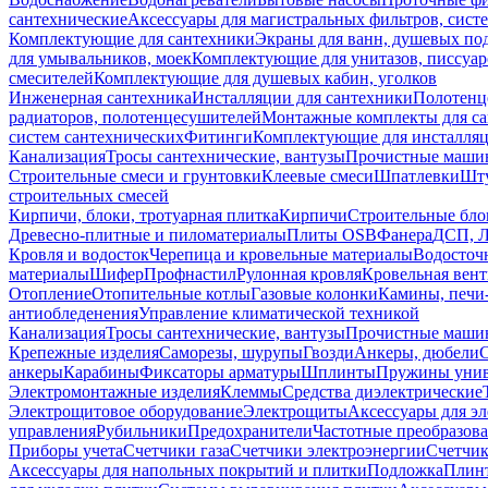
сантехнические
Аксессуары для магистральных фильтров, сист
Комплектующие для сантехники
Экраны для ванн, душевых по
для умывальников, моек
Комплектующие для унитазов, писсуар
смесителей
Комплектующие для душевых кабин, уголков
Инженерная сантехника
Инсталляции для сантехники
Полотенц
радиаторов, полотенцесушителей
Монтажные комплекты для с
систем сантехнических
Фитинги
Комплектующие для инсталля
Канализация
Тросы сантехнические, вантузы
Прочистные маши
Строительные смеси и грунтовки
Клеевые смеси
Шпатлевки
Шту
строительных смесей
Кирпичи, блоки, тротуарная плитка
Кирпичи
Строительные бло
Древесно-плитные и пиломатериалы
Плиты OSB
Фанера
ДСП, 
Кровля и водосток
Черепица и кровельные материалы
Водосточ
материалы
Шифер
Профнастил
Рулонная кровля
Кровельная вен
Отопление
Отопительные котлы
Газовые колонки
Камины, печи
антиобледенения
Управление климатической техникой
Канализация
Тросы сантехнические, вантузы
Прочистные маши
Крепежные изделия
Саморезы, шурупы
Гвозди
Анкеры, дюбели
анкеры
Карабины
Фиксаторы арматуры
Шплинты
Пружины унив
Электромонтажные изделия
Клеммы
Средства диэлектрические
Электрощитовое оборудование
Электрощиты
Аксессуары для э
управления
Рубильники
Предохранители
Частотные преобразов
Приборы учета
Счетчики газа
Счетчики электроэнергии
Счетчи
Аксессуары для напольных покрытий и плитки
Подложка
Плинт