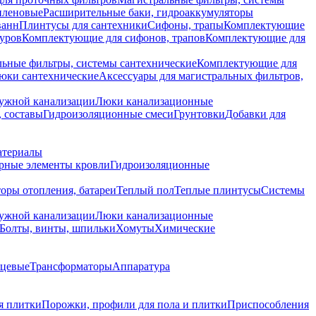
иленовые
Расширительные баки, гидроаккумуляторы
ванн
Плинтусы для сантехники
Сифоны, трапы
Комплектующие
уров
Комплектующие для сифонов, трапов
Комплектующие для
ьные фильтры, системы сантехнические
Комплектующие для
юки сантехнические
Аксессуары для магистральных фильтров,
ружной канализации
Люки канализационные
 составы
Гидроизоляционные смеси
Грунтовки
Добавки для
атериалы
рные элементы кровли
Гидроизоляционные
оры отопления, батареи
Теплый пол
Теплые плинтусы
Системы
ружной канализации
Люки канализационные
Болты, винты, шпильки
Хомуты
Химические
нцевые
Трансформаторы
Аппаратура
я плитки
Порожки, профили для пола и плитки
Приспособления