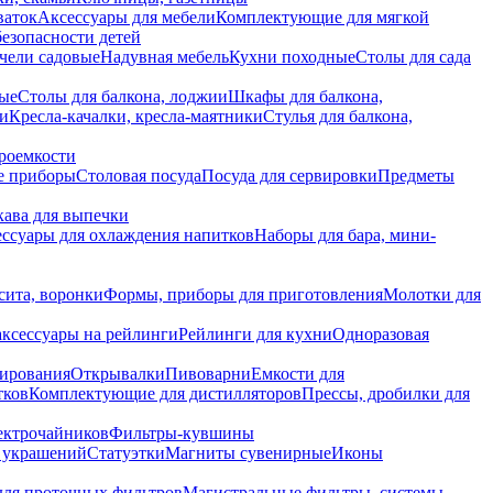
ваток
Аксессуары для мебели
Комплектующие для мягкой
безопасности детей
чели садовые
Надувная мебель
Кухни походные
Столы для сада
вые
Столы для балкона, лоджии
Шкафы для балкона,
ии
Кресла-качалки, кресла-маятники
Стулья для балкона,
роемкости
е приборы
Столовая посуда
Посуда для сервировки
Предметы
укава для выпечки
ссуары для охлаждения напитков
Наборы для бара, мини-
сита, воронки
Формы, приборы для приготовления
Молотки для
аксессуары на рейлинги
Рейлинги для кухни
Одноразовая
вирования
Открывалки
Пивоварни
Емкости для
тков
Комплектующие для дистилляторов
Прессы, дробилки для
лектрочайников
Фильтры-кувшины
я украшений
Статуэтки
Магниты сувенирные
Иконы
ля проточных фильтров
Магистральные фильтры, системы