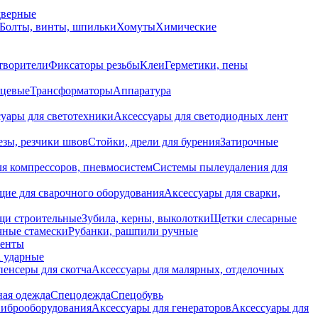
дверные
Болты, винты, шпильки
Хомуты
Химические
творители
Фиксаторы резьбы
Клеи
Герметики, пены
нцевые
Трансформаторы
Аппаратура
уары для светотехники
Аксессуары для светодиодных лент
езы, резчики швов
Стойки, дрели для бурения
Затирочные
ля компрессоров, пневмосистем
Системы пылеудаления для
ие для сварочного оборудования
Аксессуары для сварки,
щи строительные
Зубила, керны, выколотки
Щетки слесарные
чные стамески
Рубанки, рашпили ручные
енты
 ударные
енсеры для скотча
Аксессуары для малярных, отделочных
ная одежда
Спецодежда
Спецобувь
виброоборудования
Аксессуары для генераторов
Аксессуары для