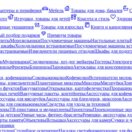
ьютеры и периферия
Мебель
Товары для дома, бакалея
С
мото
Игрушки, товары для детей
Красота и стиль
Здоров
рные украшения
Товары для взрослых
Книги и канцеляри
й подбор подарков
Премиум товары
плиты
Морозильники
Посудомоечные машины
Настольные плиты
 шкафы
Холодильники встраиваемые
Посудомоечные машины вс
встраиваемые
Измельчители пищевых отходов
Шкафы для подогр
чи
Мультиварки
Сэндвичницы, хот-дог мейкеры
Тостеры
Электрог
еницы
Фризеры
Блинницы
Пароварки
Автоклавы для консервиров
ки, кофемашины
Соковыжималки
Кофемолки
Вспениватели молок
ны, измельчители
Планетарные миксеры
Миксеры
Мясорубки
Лом
и фруктов
Вакууматоры
Открывалки, картофелечистки
Проращива
вых печей
Вакуумные пакеты, контейнеры
Аксессуары для кофе
ессуары для мясорубок
Аксессуары для блендеров, миксеров
Аксе
ры для соковыжималок
Средства для ухода за техникой
зоры
ТВ-приставки и медиаплееры
Проекторы
Проекционные эк
сы детские
Умные часы, фитнес-браслеты
Ремешки, аксессуары дл
рты памяти
Объективы
Вспышки
Аксессуары для камер
Сумки и ч
орамки
студии
Студийное освещение
Насадки светоформирующие для фо