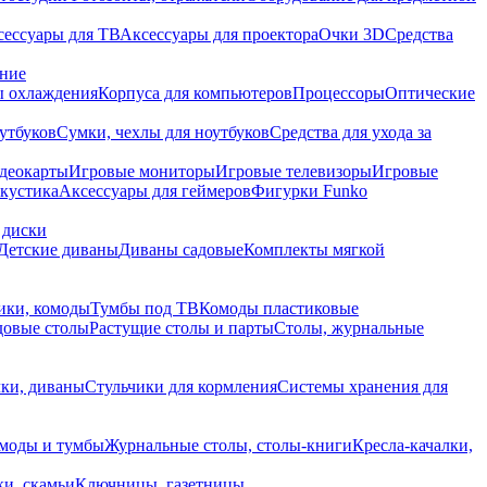
сессуары для ТВ
Аксессуары для проектора
Очки 3D
Средства
ание
 охлаждения
Корпуса для компьютеров
Процессоры
Оптические
утбуков
Сумки, чехлы для ноутбуков
Средства для ухода за
деокарты
Игровые мониторы
Игровые телевизоры
Игровые
акустика
Аксессуары для геймеров
Фигурки Funko
 диски
Детские диваны
Диваны садовые
Комплекты мягкой
ики, комоды
Тумбы под ТВ
Комоды пластиковые
довые столы
Растущие столы и парты
Столы, журнальные
ки, диваны
Стульчики для кормления
Системы хранения для
моды и тумбы
Журнальные столы, столы-книги
Кресла-качалки,
ки, скамьи
Ключницы, газетницы