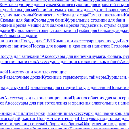
Комплектующие для стульев
Комплектующие для кроватей и кро
итура
Чехлы для мебели
Системы хранения для кухни
Товары для 
, уличные столы
Комплекты мебели для сада
Гамаки, шезлонги
Ка
Скамьи для бани
Столы для бани
Журнальные столики для бани
лоджии
Кресла-мешки для балкона
Кресла подвесные, стулья садо
оджии
Журнальные столы, столы-книги
Тумбы для балкона, лодж
я балкона, лоджии
ши, казаны
Посуда для СВЧ
Крышки и аксессуары для посуды
Гаст
орячих напитков
Посуда для подачи и хранения напитков
Столовы
Посуда для запекания
Аксессуары для выпечки
Бумага, фольга, р
хранения напитков
Аксессуары для приготовления коктейлей
Аксе
ожей
Ножеточки и комплектующие
ки
Разделочные доски
Кухонные термометры, таймеры
Дуршлаги, 
ры для кухни
Органайзеры для специй
Посуда для ланча
Полки и 
ия
Аксессуары для консервирования
Приспособления для консер
ков
Аксессуары для приготовления и хранения алкогольных напи
йники для плиты
Турки, молочники
Аксессуары для чайников, э
отографий, картин
Предметы интерьера
Шкатулки, подставки дл
етики для лица и тела
Наборы для бритья
Оформление подарков
льтры для воды
Фильтры-кувшины
Картриджи, комплектующие д