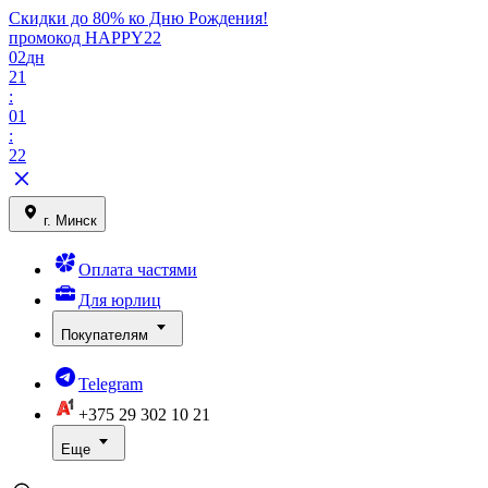
Скидки до 80% ко Дню Рождения!
промокод HAPPY22
02
дн
21
:
01
:
22
г. Минск
Оплата частями
Для юрлиц
Покупателям
Telegram
+375 29
302 10 21
Еще