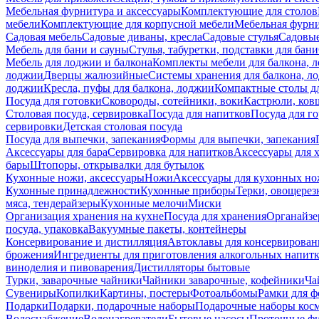
Мебельная фурнитура и аксессуары
Комплектующие для столов
мебели
Комплектующие для корпусной мебели
Мебельная фурн
Садовая мебель
Садовые диваны, кресла
Садовые стулья
Садовые
Мебель для бани и сауны
Стулья, табуретки, подставки для бани
Мебель для лоджии и балкона
Комплекты мебели для балкона, 
лоджии
Дверцы жалюзийные
Системы хранения для балкона, л
лоджии
Кресла, пуфы для балкона, лоджии
Компактные столы дл
Посуда для готовки
Сковороды, сотейники, воки
Кастрюли, ков
Столовая посуда, сервировка
Посуда для напитков
Посуда для г
сервировки
Детская столовая посуда
Посуда для выпечки, запекания
Формы для выпечки, запекания
Аксессуары для бара
Сервировка для напитков
Аксессуары для 
бары
Штопоры, открывалки для бутылок
Кухонные ножи, аксессуары
Ножи
Аксессуары для кухонных н
Кухонные принадлежности
Кухонные приборы
Терки, овощерез
мяса, тендерайзеры
Кухонные мелочи
Миски
Организация хранения на кухне
Посуда для хранения
Органайзе
посуда, упаковка
Вакуумные пакеты, контейнеры
Консервирование и дистилляция
Автоклавы для консервирован
брожения
Ингредиенты для приготовления алкогольных напит
виноделия и пивоварения
Дистилляторы бытовые
Турки, заварочные чайники
Чайники заварочные, кофейники
Ча
Сувениры
Копилки
Картины, постеры
Фотоальбомы
Рамки для ф
Подарки
Подарки, подарочные наборы
Подарочные наборы косм
Водоснабжение
Водонагреватели
Бытовые насосы
Проточные фи