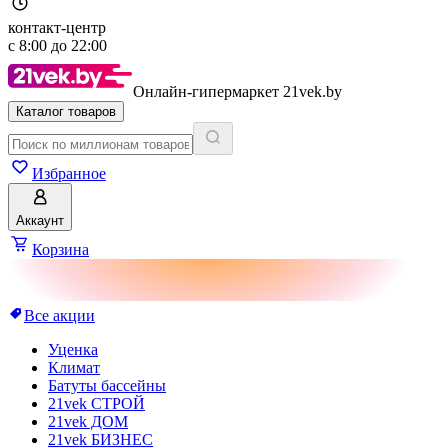
контакт-центр
с
8:00
до
22:00
Онлайн-гипермаркет 21vek.by
Каталог товаров
Избранное
Аккаунт
Корзина
Все акции
Уценка
Климат
Батуты бассейны
21vek СТРОЙ
21vek ДОМ
21vek БИЗНЕС