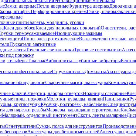
 для напольных покрытий
Реставрационные материалы
ые
Замки дверные
Петли дверные
Фурнитура дверная
Доводчики 
Скобы, штифты
Перфорированный крепеж
Гайки, шайбы
Заклепки
ерсальные
лочные плиты
Багеты, молдинги, уголки
на
Клеи для обоев
Клеи для напольных покрытий
Очистители, рас
Трубки термоусаживаемые
Изолирующие зажимы
лектрощита
Шины электротехнические
Выключатели путевые, ко
атели
Пускатели магнитные
одные ленты
Точечные светильники
Трековые светильники
Аксесс
и под покраску
ли, тельферы
Такелаж
Виброплиты, глубинные вибраторы
Бензор
сосы профессиональные
Стружкоотсосы
Домкраты
Аксессуары д
аяльное оборудование
Сварочные маски, аксессуары
Комплектующ
ечные ключи
Отвертки, наборы отверток
Ножницы слесарные
Кле
учные пилы, ножовки
Молотки, кувалды, киянки
Напильники
Ру
убцы, круглогубцы
Кусачки, болторезы, кабелерезы
Специнструм
ы для нарезки резьбы
Маркеры, карандаши строительные
Клейма
и
Малярный, отделочный инструмент
Скотч, ленты малярные
Дисп
иты
Огнетушители
Сумки, пояса для инструментов
Производствен
я бензорезов
Аксессуары для бетоносмесителей
Аксессуары для 