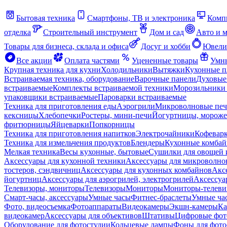
Бытовая техника
Смартфоны, ТВ и электроника
Комп
отделка
Строительный инструмент
Дом и сад
Авто и 
Товары для бизнеса, склада и офиса
Досуг и хобби
Ювели
Все акции
Оплата частями
Уцененные товары
Умны
Крупная техника для кухни
Холодильники
Вытяжки
Кухонные 
Встраиваемая техника, оборудование
Варочные панели
Духовые
встраиваемые
Комплекты встраиваемой техники
Морозильники 
упаковщики встраиваемые
Пароварки встраиваемые
Техника для приготовления еды
Аэрогрили
Микроволновые пе
кексницы
Хлебопечки
Ростеры, мини-печи
Йогуртницы, морож
фритюрницы
Яйцеварки
Попкорницы
Техника для приготовления напитков
Электрочайники
Кофевар
Техника для измельчения продуктов
Блендеры
Кухонные комбай
Мелкая техника
Весы кухонные, бытовые
Сушилки для овощей 
Аксессуары для кухонной техники
Аксессуары для микроволно
тостеров, сэндвичниц
Аксессуары для кухонных комбайнов
Акс
йогуртниц
Аксессуары для аэрогрилей, электрогрилей
Аксессуа
Телевизоры, мониторы
Телевизоры
Мониторы
Мониторы-телеви
Смарт-часы, аксессуары
Умные часы
Фитнес-браслеты
Умные ча
Фото, видеосъемка
Фотоаппараты
Видеокамеры
Экшн-камеры
Ка
видеокамер
Аксессуары для объективов
Штативы
Цифровые фот
Оборудование для фотостудии
Кольцевые лампы
Фоны для фото