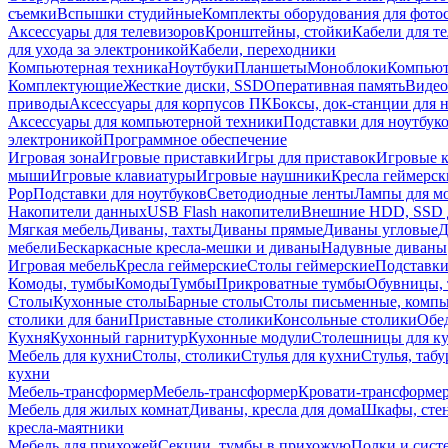
съемки
Вспышки студийные
Комплекты оборудования для фото
Аксессуары для телевизоров
Кронштейны, стойки
Кабели для т
для ухода за электроникой
Кабели, переходники
Компьютерная техника
Ноутбуки
Планшеты
Моноблоки
Компью
Комплектующие
Жесткие диски, SSD
Оперативная память
Видео
приводы
Аксессуары для корпусов ПК
Боксы, док-станции для 
Аксессуары для компьютерной техники
Подставки для ноутбук
электроникой
Программное обеспечение
Игровая зона
Игровые приставки
Игры для приставок
Игровые 
мыши
Игровые клавиатуры
Игровые наушники
Кресла геймерск
Pop
Подставки для ноутбуков
Светодиодные ленты
Лампы для м
Накопители данных
USB Flash накопители
Внешние HDD, SSD 
Мягкая мебель
Диваны, тахты
Диваны прямые
Диваны угловые
Д
мебели
Бескаркасные кресла-мешки и диваны
Надувные диваны
Игровая мебель
Кресла геймерские
Столы геймерские
Подставки
Комоды, тумбы
Комоды
Тумбы
Прикроватные тумбы
Обувницы, 
Столы
Кухонные столы
Барные столы
Столы письменные, комп
столики для бани
Приставные столики
Консольные столики
Обе
Кухня
Кухонный гарнитур
Кухонные модули
Столешницы для к
Мебель для кухни
Столы, столики
Стулья для кухни
Стулья, таб
кухни
Мебель-трансформер
Мебель-трансформер
Кровати-трансформе
Мебель для жилых комнат
Диваны, кресла для дома
Шкафы, стен
кресла-маятники
Мебель для прихожей
Секции, тумбы в прихожую
Полки и сист