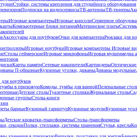
студии
Стойки, системы крепления для студийного оборудования
елевизоров
Подписки на видеосервисы
ТВ-антенны
ТВ-тюнеры
Ак
теры
Игровые компьютеры
Игровые консоли
Серверное оборудов
карты
Компьютерные блоки питания
Материнские платы
Системы
накопителей
ов
Аксессуары для ноутбуков
Очки для компьютера
Рюкзаки для но
контроллеры
Игровые ноутбуки
Игровые компьютеры
Игровые ви
ие
Столы геймерские
Игровые микрофоны
Игровая мультимедиа 
ониторов
диски
Карты памяти
Сетевые накопители
Картридеры
Оптические
иваны П-образные
Кухонные уголки, диваны
Диваны модульные
 для ноутбуков
тумбы в прихожую
Комоды, тумбы для ванной
Пеленальные стол
ьютерные
Детские столы
Туалетные столики
Журнальные столы
Са
денные группы
Столы-книги
ухни
уреты барные
Кухонный гарнитур
Кухонные модули
Кухонные угол
ры
Детские кроватки-трансформеры
Столы-трансформеры
ки, секции
Полки, стеллажи, системы хранения
Стулья, кресла
Ко
емы хранения в прихожую
Вешалки, подставки для зонтов
Банкет