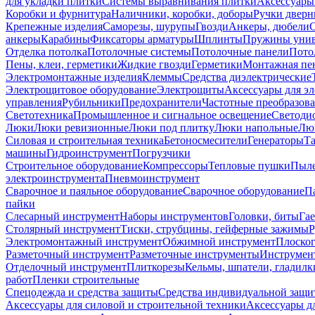
для укладки плитки
Системы выравнивания плитки
Аксессуары
Коробки и фурнитура
Наличники, коробки, доборы
Ручки дверн
Крепежные изделия
Саморезы, шурупы
Гвозди
Анкеры, дюбели
анкеры
Карабины
Фиксаторы арматуры
Шплинты
Пружины унив
Отделка потолка
Потолочные системы
Потолочные панели
Пото
Пены, клеи, герметики
Жидкие гвозди
Герметики
Монтажная пе
Электромонтажные изделия
Клеммы
Средства диэлектрические
Электрощитовое оборудование
Электрощиты
Аксессуары для э
управления
Рубильники
Предохранители
Частотные преобразов
Светотехника
Промышленное и сигнальное освещение
Светоди
Люки
Люки ревизионные
Люки под плитку
Люки напольные
Люк
Силовая и строительная техника
Бетоносмесители
Генераторы
Та
машины
Гидроинструмент
Погрузчики
Строительное оборудование
Компрессоры
Тепловые пушки
Пыле
электроинструмента
Пневмоинструмент
Сварочное и паяльное оборудование
Сварочное оборудование
П
пайки
Слесарный инструмент
Наборы инструментов
Головки, биты
Га
Столярный инструмент
Тиски, струбцины, гейферные зажимы
Р
Электромонтажный инструмент
Обжимной инструмент
Плоског
Разметочный инструмент
Разметочные инструменты
Инструмент
Отделочный инструмент
Плиткорезы
Кельмы, шпатели, гладилк
работ
Пленки строительные
Спецодежда и средства защиты
Средства индивидуальной защ
Аксессуары для силовой и строительной техники
Аксессуары дл