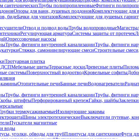
ем сантехнических
Трубы полипропиленовые
Фитинги полипроп
ддонов
Опоры для ванн, душевых поддонов
Комплектующие для 
ов, биде
Бачки для унитазов
Комплектующие для душевых гарнит
есушители
Отвод и подвод воды
Трубы водопроводные
Магистрал
антехники
Регулирующая арматура
Системы защиты от протечек
Л
ций
Опрессовочные насосы
ны
Трубы, фитинги внутренней канализации
Трубы, фитинги на
катурки
Стяжки, самонивелирующие смеси
Строительные смеси,
ки
Тротуарная плитка
ЛДСП
Мебельные щиты
Террасные доски
Древесные плиты
Пилом
ные системы
Поверхностный водоотвод
Кровельные софиты
Добо
тиляция
-камины
Отопительные печи
Банные печи
Водонагреватели
Радиат
ны
Трубы, фитинги внутренней канализации
Трубы, фитинги на
Скобы, штифты
Перфорированный крепеж
Гайки, шайбы
Заклепки
ерсальные
Трубки термоусаживаемые
Изолирующие зажимы
лектрощита
Шины электротехнические
Выключатели путевые, ко
атели
Пускатели магнитные
ки воды
усы, уголки, обводы для труб
Плинтусы для сантехники
Фуги дл