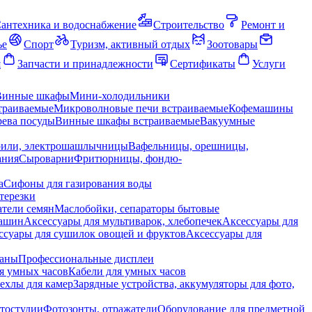
антехника и водоснабжение
Строительство
Ремонт и
ье
Спорт
Туризм, активный отдых
Зоотовары
я
Запчасти и принадлежности
Сертификаты
Услуги
Винные шкафы
Мини-холодильники
траиваемые
Микроволновые печи встраиваемые
Кофемашины
ева посуды
Винные шкафы встраиваемые
Вакуумные
рили, электрошашлычницы
Вафельницы, орешницы,
ания
Сыроварни
Фритюрницы, фондю-
а
Сифоны для газирования воды
терезки
тели семян
Маслобойки, сепараторы бытовые
машин
Аксессуары для мультиварок, хлебопечек
Аксессуары для
ссуары для сушилок овощей и фруктов
Аксессуары для
раны
Профессиональные дисплеи
я умных часов
Кабели для умных часов
ехлы для камер
Зарядные устройства, аккумуляторы для фото,
тостудии
Фотозонты, отражатели
Оборудование для предметной