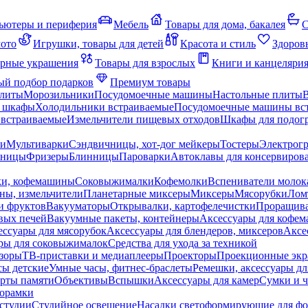
ьютеры и периферия
Мебель
Товары для дома, бакалея
С
мото
Игрушки, товары для детей
Красота и стиль
Здоров
рные украшения
Товары для взрослых
Книги и канцеляри
й подбор подарков
Премиум товары
плиты
Морозильники
Посудомоечные машины
Настольные плиты
 шкафы
Холодильники встраиваемые
Посудомоечные машины вс
встраиваемые
Измельчители пищевых отходов
Шкафы для подогр
чи
Мультиварки
Сэндвичницы, хот-дог мейкеры
Тостеры
Электрог
еницы
Фризеры
Блинницы
Пароварки
Автоклавы для консервиров
ки, кофемашины
Соковыжималки
Кофемолки
Вспениватели молок
ны, измельчители
Планетарные миксеры
Миксеры
Мясорубки
Лом
и фруктов
Вакууматоры
Открывалки, картофелечистки
Проращива
вых печей
Вакуумные пакеты, контейнеры
Аксессуары для кофе
ессуары для мясорубок
Аксессуары для блендеров, миксеров
Аксе
ры для соковыжималок
Средства для ухода за техникой
зоры
ТВ-приставки и медиаплееры
Проекторы
Проекционные эк
сы детские
Умные часы, фитнес-браслеты
Ремешки, аксессуары дл
рты памяти
Объективы
Вспышки
Аксессуары для камер
Сумки и ч
орамки
студии
Студийное освещение
Насадки светоформирующие для фо