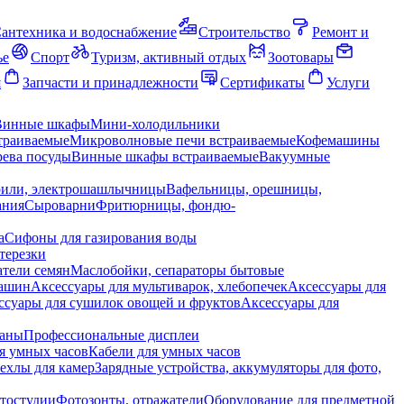
антехника и водоснабжение
Строительство
Ремонт и
ье
Спорт
Туризм, активный отдых
Зоотовары
я
Запчасти и принадлежности
Сертификаты
Услуги
Винные шкафы
Мини-холодильники
траиваемые
Микроволновые печи встраиваемые
Кофемашины
ева посуды
Винные шкафы встраиваемые
Вакуумные
рили, электрошашлычницы
Вафельницы, орешницы,
ания
Сыроварни
Фритюрницы, фондю-
а
Сифоны для газирования воды
терезки
тели семян
Маслобойки, сепараторы бытовые
машин
Аксессуары для мультиварок, хлебопечек
Аксессуары для
ссуары для сушилок овощей и фруктов
Аксессуары для
раны
Профессиональные дисплеи
я умных часов
Кабели для умных часов
ехлы для камер
Зарядные устройства, аккумуляторы для фото,
тостудии
Фотозонты, отражатели
Оборудование для предметной