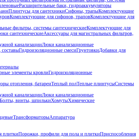
иленовые
Расширительные баки, гидроаккумуляторы
ванн
Плинтусы для сантехники
Сифоны, трапы
Комплектующие
уров
Комплектующие для сифонов, трапов
Комплектующие для
ьные фильтры, системы сантехнические
Комплектующие для
юки сантехнические
Аксессуары для магистральных фильтров,
ружной канализации
Люки канализационные
 составы
Гидроизоляционные смеси
Грунтовки
Добавки для
атериалы
рные элементы кровли
Гидроизоляционные
оры отопления, батареи
Теплый пол
Теплые плинтусы
Системы
ружной канализации
Люки канализационные
Болты, винты, шпильки
Хомуты
Химические
нцевые
Трансформаторы
Аппаратура
я плитки
Порожки, профили для пола и плитки
Приспособления