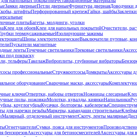
 для напольных покрытий
Реставрационные материалы
ые
Замки дверные
Петли дверные
Фурнитура дверная
Доводчики 
Скобы, штифты
Перфорированный крепеж
Гайки, шайбы
Заклепки
ерсальные
лочные плиты
Багеты, молдинги, уголки
на
Клеи для обоев
Клеи для напольных покрытий
Очистители, рас
Трубки термоусаживаемые
Изолирующие зажимы
лектрощита
Шины электротехнические
Выключатели путевые, ко
атели
Пускатели магнитные
одные ленты
Точечные светильники
Трековые светильники
Аксесс
и под покраску
ли, тельферы
Такелаж
Виброплиты, глубинные вибраторы
Бензор
сосы профессиональные
Стружкоотсосы
Домкраты
Аксессуары д
аяльное оборудование
Сварочные маски, аксессуары
Комплектующ
ечные ключи
Отвертки, наборы отверток
Ножницы слесарные
Кле
учные пилы, ножовки
Молотки, кувалды, киянки
Напильники
Ру
убцы, круглогубцы
Кусачки, болторезы, кабелерезы
Специнструм
ы для нарезки резьбы
Маркеры, карандаши строительные
Клейма
и
Малярный, отделочный инструмент
Скотч, ленты малярные
Дисп
иты
Огнетушители
Сумки, пояса для инструментов
Производствен
я бензорезов
Аксессуары для бетоносмесителей
Аксессуары для 