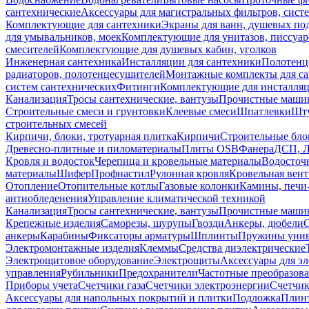
сантехнические
Аксессуары для магистральных фильтров, сист
Комплектующие для сантехники
Экраны для ванн, душевых по
для умывальников, моек
Комплектующие для унитазов, писсуар
смесителей
Комплектующие для душевых кабин, уголков
Инженерная сантехника
Инсталляции для сантехники
Полотенц
радиаторов, полотенцесушителей
Монтажные комплекты для с
систем сантехнических
Фитинги
Комплектующие для инсталля
Канализация
Тросы сантехнические, вантузы
Прочистные маши
Строительные смеси и грунтовки
Клеевые смеси
Шпатлевки
Шту
строительных смесей
Кирпичи, блоки, тротуарная плитка
Кирпичи
Строительные бло
Древесно-плитные и пиломатериалы
Плиты OSB
Фанера
ДСП, 
Кровля и водосток
Черепица и кровельные материалы
Водосточ
материалы
Шифер
Профнастил
Рулонная кровля
Кровельная вен
Отопление
Отопительные котлы
Газовые колонки
Камины, печи
антиобледенения
Управление климатической техникой
Канализация
Тросы сантехнические, вантузы
Прочистные маши
Крепежные изделия
Саморезы, шурупы
Гвозди
Анкеры, дюбели
анкеры
Карабины
Фиксаторы арматуры
Шплинты
Пружины унив
Электромонтажные изделия
Клеммы
Средства диэлектрические
Электрощитовое оборудование
Электрощиты
Аксессуары для э
управления
Рубильники
Предохранители
Частотные преобразов
Приборы учета
Счетчики газа
Счетчики электроэнергии
Счетчи
Аксессуары для напольных покрытий и плитки
Подложка
Плинт