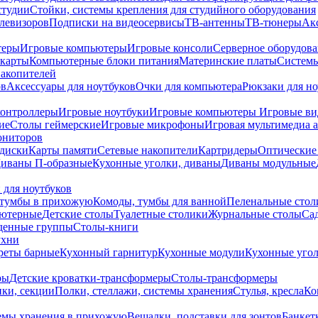
студии
Стойки, системы крепления для студийного оборудования
елевизоров
Подписки на видеосервисы
ТВ-антенны
ТВ-тюнеры
Ак
теры
Игровые компьютеры
Игровые консоли
Серверное оборудов
карты
Компьютерные блоки питания
Материнские платы
Системы
накопителей
ов
Аксессуары для ноутбуков
Очки для компьютера
Рюкзаки для но
контроллеры
Игровые ноутбуки
Игровые компьютеры
Игровые ви
ие
Столы геймерские
Игровые микрофоны
Игровая мультимедиа 
ониторов
диски
Карты памяти
Сетевые накопители
Картридеры
Оптические
иваны П-образные
Кухонные уголки, диваны
Диваны модульные
 для ноутбуков
тумбы в прихожую
Комоды, тумбы для ванной
Пеленальные стол
ьютерные
Детские столы
Туалетные столики
Журнальные столы
Са
денные группы
Столы-книги
ухни
уреты барные
Кухонный гарнитур
Кухонные модули
Кухонные угол
ры
Детские кроватки-трансформеры
Столы-трансформеры
ки, секции
Полки, стеллажи, системы хранения
Стулья, кресла
Ко
емы хранения в прихожую
Вешалки, подставки для зонтов
Банкет