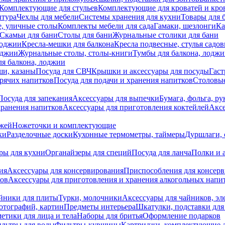
Комплектующие для стульев
Комплектующие для кроватей и кро
итура
Чехлы для мебели
Системы хранения для кухни
Товары для 
, уличные столы
Комплекты мебели для сада
Гамаки, шезлонги
Ка
Скамьи для бани
Столы для бани
Журнальные столики для бани
лоджии
Кресла-мешки для балкона
Кресла подвесные, стулья садо
оджии
Журнальные столы, столы-книги
Тумбы для балкона, лодж
я балкона, лоджии
ши, казаны
Посуда для СВЧ
Крышки и аксессуары для посуды
Гаст
орячих напитков
Посуда для подачи и хранения напитков
Столовы
Посуда для запекания
Аксессуары для выпечки
Бумага, фольга, р
хранения напитков
Аксессуары для приготовления коктейлей
Аксе
ожей
Ножеточки и комплектующие
ки
Разделочные доски
Кухонные термометры, таймеры
Дуршлаги, 
ры для кухни
Органайзеры для специй
Посуда для ланча
Полки и 
ия
Аксессуары для консервирования
Приспособления для консер
ков
Аксессуары для приготовления и хранения алкогольных напи
йники для плиты
Турки, молочники
Аксессуары для чайников, э
отографий, картин
Предметы интерьера
Шкатулки, подставки дл
етики для лица и тела
Наборы для бритья
Оформление подарков
льтры для воды
Фильтры-кувшины
Картриджи, комплектующие д