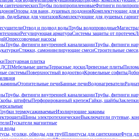
ем сантехнических
Трубы полипропиленовые
Фитинги полипроп
ддонов
Опоры для ванн, душевых поддонов
Комплектующие для 
ов, биде
Бачки для унитазов
Комплектующие для душевых гарнит
есушители
Отвод и подвод воды
Трубы водопроводные
Магистрал
антехники
Регулирующая арматура
Системы защиты от протечек
Л
ций
Опрессовочные насосы
ны
Трубы, фитинги внутренней канализации
Трубы, фитинги на
катурки
Стяжки, самонивелирующие смеси
Строительные смеси,
ки
Тротуарная плитка
ЛДСП
Мебельные щиты
Террасные доски
Древесные плиты
Пилом
ные системы
Поверхностный водоотвод
Кровельные софиты
Добо
тиляция
-камины
Отопительные печи
Банные печи
Водонагреватели
Радиат
ны
Трубы, фитинги внутренней канализации
Трубы, фитинги на
Скобы, штифты
Перфорированный крепеж
Гайки, шайбы
Заклепки
ерсальные
Трубки термоусаживаемые
Изолирующие зажимы
лектрощита
Шины электротехнические
Выключатели путевые, ко
атели
Пускатели магнитные
ки воды
усы, уголки, обводы для труб
Плинтусы для сантехники
Фуги дл