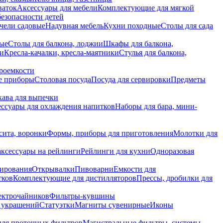
ваток
Аксессуары для мебели
Комплектующие для мягкой
безопасности детей
чели садовые
Надувная мебель
Кухни походные
Столы для сада
вые
Столы для балкона, лоджии
Шкафы для балкона,
ии
Кресла-качалки, кресла-маятники
Стулья для балкона,
роемкости
е приборы
Столовая посуда
Посуда для сервировки
Предметы
укава для выпечки
ссуары для охлаждения напитков
Наборы для бара, мини-
сита, воронки
Формы, приборы для приготовления
Молотки для
аксессуары на рейлинги
Рейлинги для кухни
Одноразовая
вирования
Открывалки
Пивоварни
Емкости для
тков
Комплектующие для дистилляторов
Прессы, дробилки для
лектрочайников
Фильтры-кувшины
я украшений
Статуэтки
Магниты сувенирные
Иконы
ля проточных фильтров
Магистральные фильтры, системы