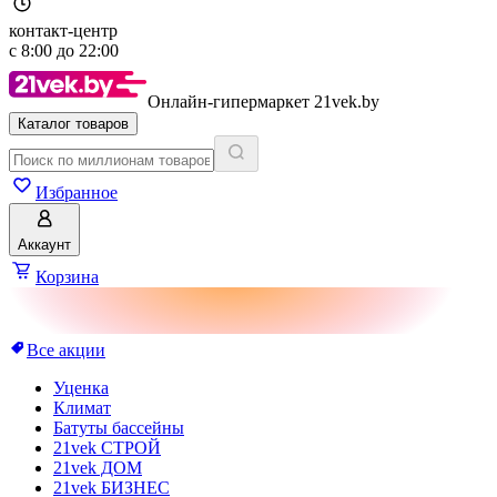
контакт-центр
с
8:00
до
22:00
Онлайн-гипермаркет 21vek.by
Каталог товаров
Избранное
Аккаунт
Корзина
Все акции
Уценка
Климат
Батуты бассейны
21vek СТРОЙ
21vek ДОМ
21vek БИЗНЕС