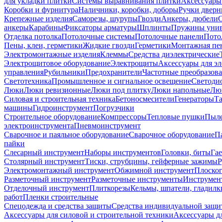
для укладки плитки
Системы выравнивания плитки
Аксессуары
Коробки и фурнитура
Наличники, коробки, доборы
Ручки дверн
Крепежные изделия
Саморезы, шурупы
Гвозди
Анкеры, дюбели
анкеры
Карабины
Фиксаторы арматуры
Шплинты
Пружины унив
Отделка потолка
Потолочные системы
Потолочные панели
Пото
Пены, клеи, герметики
Жидкие гвозди
Герметики
Монтажная пе
Электромонтажные изделия
Клеммы
Средства диэлектрические
Электрощитовое оборудование
Электрощиты
Аксессуары для э
управления
Рубильники
Предохранители
Частотные преобразов
Светотехника
Промышленное и сигнальное освещение
Светоди
Люки
Люки ревизионные
Люки под плитку
Люки напольные
Люк
Силовая и строительная техника
Бетоносмесители
Генераторы
Та
машины
Гидроинструмент
Погрузчики
Строительное оборудование
Компрессоры
Тепловые пушки
Пыле
электроинструмента
Пневмоинструмент
Сварочное и паяльное оборудование
Сварочное оборудование
П
пайки
Слесарный инструмент
Наборы инструментов
Головки, биты
Га
Столярный инструмент
Тиски, струбцины, гейферные зажимы
Р
Электромонтажный инструмент
Обжимной инструмент
Плоског
Разметочный инструмент
Разметочные инструменты
Инструмент
Отделочный инструмент
Плиткорезы
Кельмы, шпатели, гладилк
работ
Пленки строительные
Спецодежда и средства защиты
Средства индивидуальной защ
Аксессуары для силовой и строительной техники
Аксессуары дл