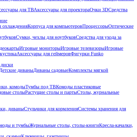
сессуары для ТВ
Аксессуары для проектора
Очки 3D
Средства
ание
 охлаждения
Корпуса для компьютеров
Процессоры
Оптические
утбуков
Сумки, чехлы для ноутбуков
Средства для ухода за
деокарты
Игровые мониторы
Игровые телевизоры
Игровые
акустика
Аксессуары для геймеров
Фигурки Funko
 диски
Детские диваны
Диваны садовые
Комплекты мягкой
ики, комоды
Тумбы под ТВ
Комоды пластиковые
довые столы
Растущие столы и парты
Столы, журнальные
ки, диваны
Стульчики для кормления
Системы хранения для
моды и тумбы
Журнальные столы, столы-книги
Кресла-качалки,
ки, скамьи
Ключницы, газетницы