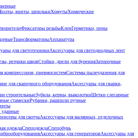
дверные
Болты, винты, шпильки
Хомуты
Химические
творители
Фиксаторы резьбы
Клеи
Герметики, пены
нцевые
Трансформаторы
Аппаратура
уары для светотехники
Аксессуары для светодиодных лент
езы, резчики швов
Стойки, дрели для бурения
Затирочные
ля компрессоров, пневмосистем
Системы пылеудаления для
ие для сварочного оборудования
Аксессуары для сварки,
щи строительные
Зубила, керны, выколотки
Щетки слесарные
чные стамески
Рубанки, рашпили ручные
енты
 ударные
енсеры для скотча
Аксессуары для малярных, отделочных
ная одежда
Спецодежда
Спецобувь
виброоборудования
Аксессуары для генераторов
Аксессуары для