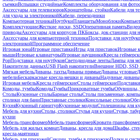
съемки
Вспышки студийные
Комплекты оборудования для фото
Аксессуары для телевизоров
Кронштейны, стойки
Кабели для т
для ухода за электроникой
Кабели, переходники
Компьютерная техника
Ноутбуки
Планшеты
Моноблоки
Компью
Комплектующие
Жесткие диски, SSD
Оперативная память
Видео
приводы
Аксессуары для корпусов ПК
Боксы, док-станции для 
Аксессуары для компьютерной техники
Подставки для ноутбук
электроникой
Программное обеспечение
Игровая зона
Игровые приставки
Игры для приставок
Игровые 
мыши
Игровые клавиатуры
Игровые наушники
Кресла геймерск
Pop
Подставки для ноутбуков
Светодиодные ленты
Лампы для м
Накопители данных
USB Flash накопители
Внешние HDD, SSD 
Мягкая мебель
Диваны, тахты
Диваны прямые
Диваны угловые
Д
мебели
Бескаркасные кресла-мешки и диваны
Надувные диваны
Игровая мебель
Кресла геймерские
Столы геймерские
Подставки
Комоды, тумбы
Комоды
Тумбы
Прикроватные тумбы
Обувницы, 
Столы
Кухонные столы
Барные столы
Столы письменные, комп
столики для бани
Приставные столики
Консольные столики
Обе
Кухня
Кухонный гарнитур
Кухонные модули
Столешницы для к
Мебель для кухни
Столы, столики
Стулья для кухни
Стулья, таб
кухни
Мебель-трансформер
Мебель-трансформер
Кровати-трансформе
Мебель для жилых комнат
Диваны, кресла для дома
Шкафы, стен
кресла-маятники
Мебель для прихожей
Секции, тумбы в прихожую
Полки и сист