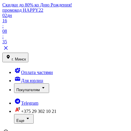
Скидки до 80% ко Дню Рождения!
промокод HAPPY22
02
дн
16
:
08
:
35
г. Минск
Оплата частями
Для юрлиц
Покупателям
Telegram
+375 29
302 10 21
Еще