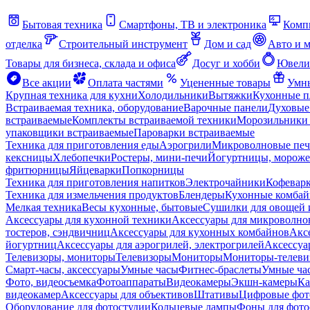
Бытовая техника
Смартфоны, ТВ и электроника
Комп
отделка
Строительный инструмент
Дом и сад
Авто и 
Товары для бизнеса, склада и офиса
Досуг и хобби
Ювели
Все акции
Оплата частями
Уцененные товары
Умны
Крупная техника для кухни
Холодильники
Вытяжки
Кухонные 
Встраиваемая техника, оборудование
Варочные панели
Духовые
встраиваемые
Комплекты встраиваемой техники
Морозильники 
упаковщики встраиваемые
Пароварки встраиваемые
Техника для приготовления еды
Аэрогрили
Микроволновые пе
кексницы
Хлебопечки
Ростеры, мини-печи
Йогуртницы, морож
фритюрницы
Яйцеварки
Попкорницы
Техника для приготовления напитков
Электрочайники
Кофевар
Техника для измельчения продуктов
Блендеры
Кухонные комбай
Мелкая техника
Весы кухонные, бытовые
Сушилки для овощей 
Аксессуары для кухонной техники
Аксессуары для микроволно
тостеров, сэндвичниц
Аксессуары для кухонных комбайнов
Акс
йогуртниц
Аксессуары для аэрогрилей, электрогрилей
Аксессуа
Телевизоры, мониторы
Телевизоры
Мониторы
Мониторы-телеви
Смарт-часы, аксессуары
Умные часы
Фитнес-браслеты
Умные ча
Фото, видеосъемка
Фотоаппараты
Видеокамеры
Экшн-камеры
Ка
видеокамер
Аксессуары для объективов
Штативы
Цифровые фот
Оборудование для фотостудии
Кольцевые лампы
Фоны для фото