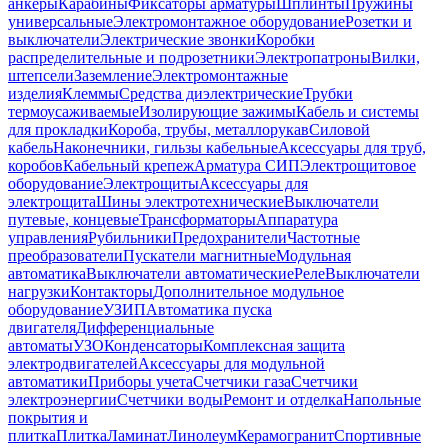
анкеры
Карабины
Фиксаторы арматуры
Шплинты
Пружины
универсальные
Электромонтажное оборудование
Розетки и
выключатели
Электрические звонки
Коробки
распределительные и подрозетники
Электропатроны
Вилки,
штепсели
Заземление
Электромонтажные
изделия
Клеммы
Средства диэлектрические
Трубки
термоусаживаемые
Изолирующие зажимы
Кабель и системы
для прокладки
Короба, трубы, металлорукав
Силовой
кабель
Наконечники, гильзы кабельные
Аксессуары для труб,
коробов
Кабельный крепеж
Арматура СИП
Электрощитовое
оборудование
Электрощиты
Аксессуары для
электрощита
Шины электротехнические
Выключатели
путевые, концевые
Трансформаторы
Аппаратура
управления
Рубильники
Предохранители
Частотные
преобразователи
Пускатели магнитные
Модульная
автоматика
Выключатели автоматические
Реле
Выключатели
нагрузки
Контакторы
Дополнительное модульное
оборудование
УЗИП
Автоматика пуска
двигателя
Дифференциальные
автоматы
УЗО
Конденсаторы
Комплексная защита
электродвигателей
Аксессуары для модульной
автоматики
Приборы учета
Счетчики газа
Счетчики
электроэнергии
Счетчики воды
Ремонт и отделка
Напольные
покрытия и
плитка
Плитка
Ламинат
Линолеум
Керамогранит
Спортивные