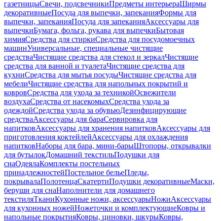
газетницы
Свечи, подсвечники
Предметы интерьера
Ширмы
декоративные
Посуда для выпечки, запекания
Формы для
выпечки, запекания
Посуда для запекания
Аксессуары для
выпечки
Бумага, фольга, рукава для выпечки
Бытовая
химия
Средства для стирки
Средства для посудомоечных
машин
Универсальные, специальные чистящие
средства
Чистящие средства для стекол и зеркал
Чистящие
средства для ванной и туалета
Чистящие средства для
кухни
Средства для мытья посуды
Чистящие средства для
мебели
Чистящие средства для напольных покрытий и
ковров
Средства для ухода за техникой
Освежители
воздуха
Средства от насекомых
Средства ухода за
одеждой
Средства ухода за обувью
Дезинфицирующие
средства
Аксессуары для бара
Сервировка для
напитков
Аксессуары для хранения напитков
Аксессуары для
приготовления коктейлей
Аксессуары для охлаждения
напитков
Наборы для бара, мини-бары
Штопоры, открывалки
для бутылок
Домашний текстиль
Подушки для
сна
Одеяла
Комплекты постельных
принадлежностей
Постельное белье
Пледы,
покрывала
Полотенца
Скатерти
Подушки декоративные
Маски,
беруши для сна
Наполнители для домашнего
текстиля
Ткани
Кухонные ножи, аксессуары
Ножи
Аксессуары
для кухонных ножей
Ножеточки и комплектующие
Ковры и
напольные покрытия
Ковры, циновки, шкуры
Ковры,