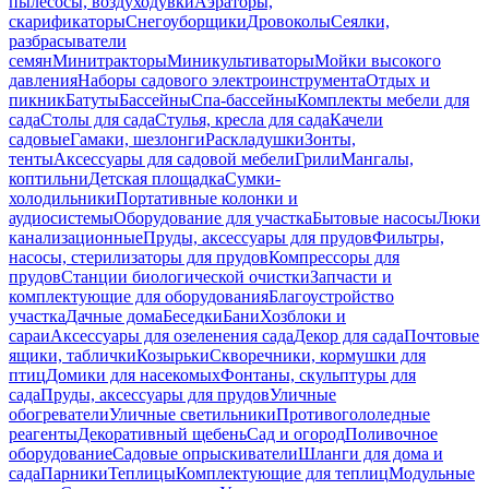
пылесосы, воздуходувки
Аэраторы,
скарификаторы
Снегоуборщики
Дровоколы
Сеялки,
разбрасыватели
семян
Минитракторы
Миникультиваторы
Мойки высокого
давления
Наборы садового электроинструмента
Отдых и
пикник
Батуты
Бассейны
Спа-бассейны
Комплекты мебели для
сада
Столы для сада
Стулья, кресла для сада
Качели
садовые
Гамаки, шезлонги
Раскладушки
Зонты,
тенты
Аксессуары для садовой мебели
Грили
Мангалы,
коптильни
Детская площадка
Сумки-
холодильники
Портативные колонки и
аудиосистемы
Оборудование для участка
Бытовые насосы
Люки
канализационные
Пруды, аксессуары для прудов
Фильтры,
насосы, стерилизаторы для прудов
Компрессоры для
прудов
Станции биологической очистки
Запчасти и
комплектующие для оборудования
Благоустройство
участка
Дачные дома
Беседки
Бани
Хозблоки и
сараи
Аксессуары для озеленения сада
Декор для сада
Почтовые
ящики, таблички
Козырьки
Скворечники, кормушки для
птиц
Домики для насекомых
Фонтаны, скульптуры для
сада
Пруды, аксессуары для прудов
Уличные
обогреватели
Уличные светильники
Противогололедные
реагенты
Декоративный щебень
Сад и огород
Поливочное
оборудование
Садовые опрыскиватели
Шланги для дома и
сада
Парники
Теплицы
Комплектующие для теплиц
Модульные