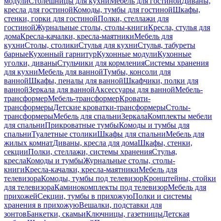
модули
Столешницы для кухни
Мебель для гостиной
Диваны,
кресла для гостиной
Комоды, тумбы для гостиной
Шкафы,
стенки, горки для гостиной
Полки, стеллажи для
гостиной
Журнальные столы, столы-книги
Кресла, стулья для
дома
Кресла-качалки, кресла-маятники
Мебель для
кухни
Столы, столики
Стулья для кухни
Стулья, табуреты
барные
Кухонный гарнитур
Кухонные модули
Кухонные
уголки, диваны
Стульчики для кормления
Системы хранения
для кухни
Мебель для ванной
Тумбы, консоли для
ванной
Шкафы, пеналы для ванной
Шкафчики, полки для
ванной
Зеркала для ванной
Аксессуары для ванной
Мебель-
трансформер
Мебель-трансформер
Кровати-
трансформеры
Детские кроватки-трансформеры
Столы-
трансформеры
Мебель для спальни
Зеркала
Комплекты мебели
для спальни
Прикроватные тумбы
Комоды и тумбы для
спальни
Туалетные столики
Шкафы для спальни
Мебель для
жилых комнат
Диваны, кресла для дома
Шкафы, стенки,
секции
Полки, стеллажи, системы хранения
Стулья,
кресла
Комоды и тумбы
Журнальные столы, столы-
книги
Кресла-качалки, кресла-маятники
Мебель для
телевизора
Комоды, тумбы под телевизор
Кронштейны, стойки
для телевизора
Каминокомплекты под телевизор
Мебель для
прихожей
Секции, тумбы в прихожую
Полки и системы
хранения в прихожую
Вешалки, подставки для
зонтов
Банкетки, скамьи
Ключницы, газетницы
Детская