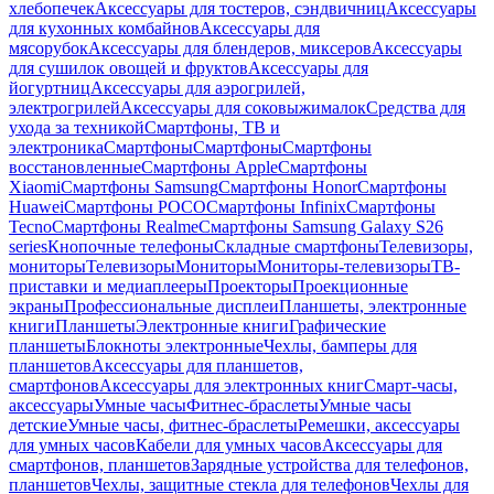
хлебопечек
Аксессуары для тостеров, сэндвичниц
Аксессуары
для кухонных комбайнов
Аксессуары для
мясорубок
Аксессуары для блендеров, миксеров
Аксессуары
для сушилок овощей и фруктов
Аксессуары для
йогуртниц
Аксессуары для аэрогрилей,
электрогрилей
Аксессуары для соковыжималок
Средства для
ухода за техникой
Смартфоны, ТВ и
электроника
Смартфоны
Смартфоны
Смартфоны
восстановленные
Смартфоны Apple
Смартфоны
Xiaomi
Смартфоны Samsung
Смартфоны Honor
Смартфоны
Huawei
Смартфоны POCO
Смартфоны Infinix
Смартфоны
Tecno
Смартфоны Realme
Смартфоны Samsung Galaxy S26
series
Кнопочные телефоны
Складные смартфоны
Телевизоры,
мониторы
Телевизоры
Мониторы
Мониторы-телевизоры
ТВ-
приставки и медиаплееры
Проекторы
Проекционные
экраны
Профессиональные дисплеи
Планшеты, электронные
книги
Планшеты
Электронные книги
Графические
планшеты
Блокноты электронные
Чехлы, бамперы для
планшетов
Аксессуары для планшетов,
смартфонов
Аксессуары для электронных книг
Смарт-часы,
аксессуары
Умные часы
Фитнес-браслеты
Умные часы
детские
Умные часы, фитнес-браслеты
Ремешки, аксессуары
для умных часов
Кабели для умных часов
Аксессуары для
смартфонов, планшетов
Зарядные устройства для телефонов,
планшетов
Чехлы, защитные стекла для телефонов
Чехлы для