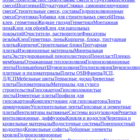
смеси
Шпатлевки
Штукатурки
Стяжки, самонивелирующие
смеси
Строительные смеси, составы
Гидроизоляционные
смеси
Грунтовки
Добавки для строительных смесей
Пены,
клеи, герметики
Жидкие гвозди
Герметики
Монтажная
пена
Клеи для обоев
Клеи для напольных
покрытий
Очистители, растворители
Фиксаторы
резьбы
Клеи
Герметики, пены
Кирпичи, блоки, тротуарная
плитка
Кирпичи
Строительные блоки
Тротуарная
плитка
Изоляционные материалы
Минеральная
вата
Экструдированный пенополистирол
Пенопласт
Пленки,
мембраны
Отражающая теплоизоляция
Гидроизоляционные
ленты
Поликарбонат
Шумоизоляция
Теплоизоляция
Звукоизоляц
плитные и пиломатериалы
Плиты OSB
Фанера
ДСП,
ЛДСП
Мебельные щиты
Террасные доски
Древесные
плиты
Пиломатериалы
Материалы для сухого
строительства
Гипсокартон
Гипсоволокнистые
листы
Цементные плиты
Профили для
гипсокартона
Комплектующие для гипсокартона
Ленты
армирующие
Уплотнительные ленты
Гипсовые и цементные
плиты
Вентиляторы вытяжные
Системы воздуховодов
Решетки
вентиляционные, диффузоры
Кровля и водосток
Черепица и
кровельные материалы
Водосточные системы
Поверхностный
водоотвод
Кровельные софиты
Доборные элементы
кровли
Гидроизоляционные