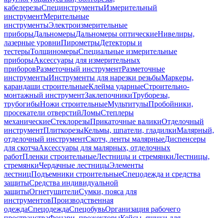
кабелерезы
Специнструменты
Измерительный
инструмент
Мерительные
инструменты
Электроизмерительные
приборы
Дальномеры
Дальномеры оптические
Нивелиры,
лазерные уровни
Пирометры
Детекторы и
тестеры
Толщиномеры
Специальные измерительные
приборы
Аксессуары для измерительных
приборов
Разметочный инструмент
Разметочные
инструменты
Инструменты для нарезки резьбы
Маркеры,
карандаши строительные
Клейма ударные
Строительно-
монтажный инструмент
Заклепочники
Труборезы,
трубогибы
Ножи строительные
Мультитулы
Пробойники,
просекатели отверстий
Ломы
Степлеры
механические
Стеклорезы
Прикаточные валики
Отделочный
инструмент
Плиткорезы
Кельмы, шпатели, гладилки
Малярный,
отделочный инструмент
Скотч, ленты малярные
Диспенсеры
для скотча
Аксессуары для малярных, отделочных
работ
Пленки строительные
Лестницы и стремянки
Лестницы,
стремянки
Чердачные лестницы
Элементы
лестниц
Подъемники строительные
Спецодежда и средства
защиты
Средства индивидуальной
защиты
Огнетушители
Сумки, пояса для
инструментов
Производственная
одежда
Спецодежда
Спецобувь
Организация рабочего
пространства
Фонари, прожекторы
Кейсы, ящики для