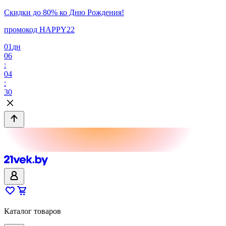
Скидки до 80% ко Дню Рождения!
промокод HAPPY22
01
дн
06
:
04
:
30
Каталог товаров