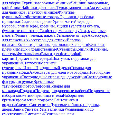
для уборки
Турки, заварочные чайники
Чайники заварочные,
кофейники
Чайники для плиты
Турки, молочники
Аксессуары
для чайников, электрочайников
Фильтры-
кувшины
Хозяйственные товары
Сушилки для белья,
прищепки
Гладильные доски
Урны, контейнеры для
мусора
Органайзеры, корзины, ящики
Туалетная бумага,
бумажные полотенца
Салфетки, мочалки, губки, мусорные
пакеты
Фольга, пленка, пакеты
Упаковочная тара
Аксессуары
для глажения
Аксессуары для стирки
Веревки,
шпагаты
Емкости, дозаторы для моющих средств
Вешалки-
плечики
Мешки хозяйственные
Сувениры
Копилки
Картины,
постеры
Фотоальбомы
Рамки для фотографий,
картин
Предметы интерьера
Шкатулки, подставки для
украшений
Статуэтки
Магниты
сувенирные
Иконы
Праздничный декор
Товары для
праздника
Елки
Аксессуары для елей новогодних
Новогодние
украшения
Светодиодные гирлянды, декорации
Светодиодные
фигуры, игрушки
Временные
татуировки
Фотобутафория
Товары для
маскарада
Подарки
Подарки, подарочные наборы
Подарочные
наборы косметики для лица и тела
Наборы для
бритья
Оформление подарков
Сантехника и
водоснабжение
Сантехника
Душевые кабины, поддоны,
двери
Ванны
Унитазы
Умывальники
Умывальники со
смесителями
Смесители
Душевые панели,