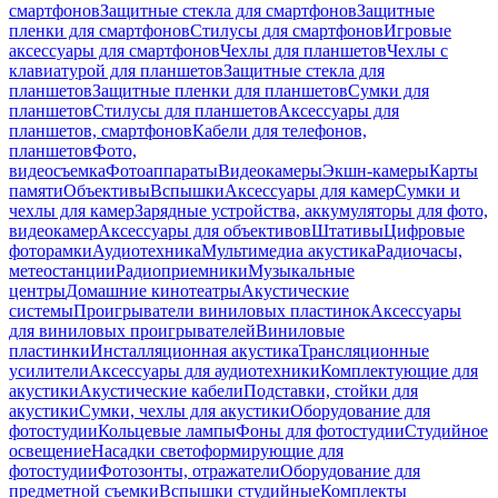
смартфонов
Защитные стекла для смартфонов
Защитные
пленки для смартфонов
Стилусы для смартфонов
Игровые
аксессуары для смартфонов
Чехлы для планшетов
Чехлы с
клавиатурой для планшетов
Защитные стекла для
планшетов
Защитные пленки для планшетов
Сумки для
планшетов
Стилусы для планшетов
Аксессуары для
планшетов, смартфонов
Кабели для телефонов,
планшетов
Фото,
видеосъемка
Фотоаппараты
Видеокамеры
Экшн-камеры
Карты
памяти
Объективы
Вспышки
Аксессуары для камер
Сумки и
чехлы для камер
Зарядные устройства, аккумуляторы для фото,
видеокамер
Аксессуары для объективов
Штативы
Цифровые
фоторамки
Аудиотехника
Мультимедиа акустика
Радиочасы,
метеостанции
Радиоприемники
Музыкальные
центры
Домашние кинотеатры
Акустические
системы
Проигрыватели виниловых пластинок
Аксессуары
для виниловых проигрывателей
Виниловые
пластинки
Инсталляционная акустика
Трансляционные
усилители
Аксессуары для аудиотехники
Комплектующие для
акустики
Акустические кабели
Подставки, стойки для
акустики
Сумки, чехлы для акустики
Оборудование для
фотостудии
Кольцевые лампы
Фоны для фотостудии
Студийное
освещение
Насадки светоформирующие для
фотостудии
Фотозонты, отражатели
Оборудование для
предметной съемки
Вспышки студийные
Комплекты