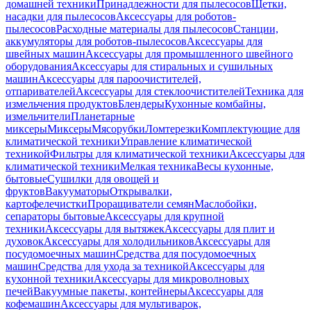
домашней техники
Принадлежности для пылесосов
Щетки,
насадки для пылесосов
Аксессуары для роботов-
пылесосов
Расходные материалы для пылесосов
Станции,
аккумуляторы для роботов-пылесосов
Аксессуары для
швейных машин
Аксессуары для промышленного швейного
оборудования
Аксессуары для стиральных и сушильных
машин
Аксессуары для пароочистителей,
отпаривателей
Аксессуары для стеклоочистителей
Техника для
измельчения продуктов
Блендеры
Кухонные комбайны,
измельчители
Планетарные
миксеры
Миксеры
Мясорубки
Ломтерезки
Комплектующие для
климатической техники
Управление климатической
техникой
Фильтры для климатической техники
Аксессуары для
климатической техники
Мелкая техника
Весы кухонные,
бытовые
Сушилки для овощей и
фруктов
Вакууматоры
Открывалки,
картофелечистки
Проращиватели семян
Маслобойки,
сепараторы бытовые
Аксессуары для крупной
техники
Аксессуары для вытяжек
Аксессуары для плит и
духовок
Аксессуары для холодильников
Аксессуары для
посудомоечных машин
Средства для посудомоечных
машин
Средства для ухода за техникой
Аксессуары для
кухонной техники
Аксессуары для микроволновых
печей
Вакуумные пакеты, контейнеры
Аксессуары для
кофемашин
Аксессуары для мультиварок,