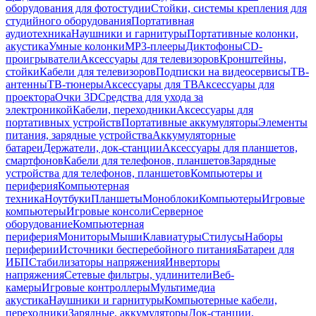
оборудования для фотостудии
Стойки, системы крепления для
студийного оборудования
Портативная
аудиотехника
Наушники и гарнитуры
Портативные колонки,
акустика
Умные колонки
MP3-плееры
Диктофоны
CD-
проигрыватели
Аксессуары для телевизоров
Кронштейны,
стойки
Кабели для телевизоров
Подписки на видеосервисы
ТВ-
антенны
ТВ-тюнеры
Аксессуары для ТВ
Аксессуары для
проектора
Очки 3D
Средства для ухода за
электроникой
Кабели, переходники
Аксессуары для
портативных устройств
Портативные аккумуляторы
Элементы
питания, зарядные устройства
Аккумуляторные
батареи
Держатели, док-станции
Аксессуары для планшетов,
смартфонов
Кабели для телефонов, планшетов
Зарядные
устройства для телефонов, планшетов
Компьютеры и
периферия
Компьютерная
техника
Ноутбуки
Планшеты
Моноблоки
Компьютеры
Игровые
компьютеры
Игровые консоли
Серверное
оборудование
Компьютерная
периферия
Мониторы
Мыши
Клавиатуры
Стилусы
Наборы
периферии
Источники бесперебойного питания
Батареи для
ИБП
Стабилизаторы напряжения
Инверторы
напряжения
Сетевые фильтры, удлинители
Веб-
камеры
Игровые контроллеры
Мультимедиа
акустика
Наушники и гарнитуры
Компьютерные кабели,
переходники
Зарядные, аккумуляторы
Док-станции,