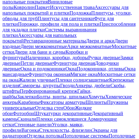
напольные покрытия
Виниловые
полы
Ковролин
Паркет
Искусственная трава
Аксессуары для
напольных покрытий и плитки
Подложка
Плинтусы, уголки,
обводы для труб
Плинтусы для сантехники
Фуги для
плитки
Порожки, профили для пола и плитки
Приспособления
для укладки плитки
Системы выравнивания
плитки
Аксессуары для напольных
покрытий
Реставрационные материалы
Двери и арки
Двери
входные
Двери межкомнатные
Арки межкомнатные
Москитные
сетки
Двери для бани и сауны
Коробки и
фурнитура
Наличники, коробки, доборы
Ручки дверные
Замки
дверные
Петли дверные
Фурнитура дверная
Доводчики
дверные
Окна и подоконники
Окна
Подоконники, отливы
Окна
мансардные
Фурнитура оконная
Мягкие окна
Москитные сетки
на окна
Жалюзи уличные
Пленки солнцезащитные
Крепежные
изделия
Саморезы, шурупы
Гвозди
Анкеры, дюбели
Скобы,
штифты
Перфорированный крепеж
Гайки,
шайбы
Заклепки
Болты, винты, шпильки
Хомуты
Химические
анкеры
Карабины
Фиксаторы арматуры
Шплинты
Пружины
универсальные
Отделка стен
Обои
Жидкие
обои
Фотообои
Штукатурки декоративные
Декоративный
камень
Скинали
Пленки самоклеящиеся
Армирующие
сетки
Стеновые панели
Уголки, маяки,
профили
Вагонка
Стеклохолсты, флизелин
Экраны для
радиаторов
Отделка потолка
Потолочные системы
Потолочные