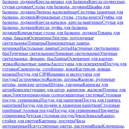
балкона, лоджии
Кресла-мешки для балкона
Кресла подвесные,
стулья садовые
Столы для балкона, лоджии
Шкафы для
балкона, лоджии
Дверцы жалюзийные
Системы хранения для
балкона, лоджии
Журнальные столы, столы-книги
Тумбы для
балкона, лоджии
Кресла-качалки, кресла-маятники
Стулья для
балкона, лоджии
Кресла, пуфы для балкона,
лоджии
Компактные столы для балкона, лоджии
Товары для
дома, бакалея
Освещение
Люстры, потолочные
светильники
Торшеры
Прикроватные лампы,
ночники
Настольные лампы
Споты
Настенные светильники,
бра
Точечные светильники
Трековые светильники
Уличные
светильники, фонари, бра
Лампы
Освещение для картин,
зеркал
Кольцевые лампы
Аксессуары для освещения
Посуда для
готовки
Сковороды, сотейники, воки
Кастрюли, ковши,
казаны
Посуда для СВЧ
Крышки и аксессуары для
посуды
Гастроемкости
Жалюзи, шторы
Жалюзи, рулонные
шторы, римские шторы
Шторы, гардины
Карнизы для
штор
Комплектующие для штор, карнизов, жалюзи
Пленки для
окон
Электроприводные солнцезащитные системы
Столовая
посуда, сервировка
Посуда для напитков
Посуда для горячих
напитков
Посуда для подачи и хранения напитков
Столовые
приборы
Столовая посуда
Посуда для сервировки
Предметы
сервировки
Детская столовая посуда
Декор
Зеркала
Кашпо,
стойки для цветов
Картины, постеры
Часы
интерьерные
Искусственные цветы, растения
Вазы
Ключницы,