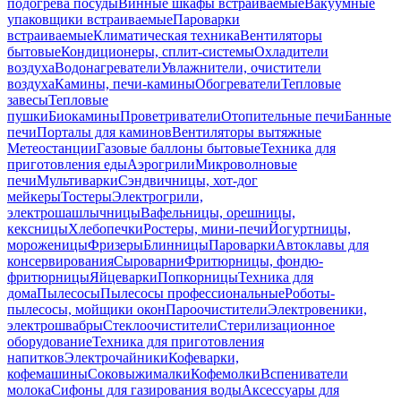
подогрева посуды
Винные шкафы встраиваемые
Вакуумные
упаковщики встраиваемые
Пароварки
встраиваемые
Климатическая техника
Вентиляторы
бытовые
Кондиционеры, сплит-системы
Охладители
воздуха
Водонагреватели
Увлажнители, очистители
воздуха
Камины, печи-камины
Обогреватели
Тепловые
завесы
Тепловые
пушки
Биокамины
Проветриватели
Отопительные печи
Банные
печи
Порталы для каминов
Вентиляторы вытяжные
Метеостанции
Газовые баллоны бытовые
Техника для
приготовления еды
Аэрогрили
Микроволновые
печи
Мультиварки
Сэндвичницы, хот-дог
мейкеры
Тостеры
Электрогрили,
электрошашлычницы
Вафельницы, орешницы,
кексницы
Хлебопечки
Ростеры, мини-печи
Йогуртницы,
мороженицы
Фризеры
Блинницы
Пароварки
Автоклавы для
консервирования
Сыроварни
Фритюрницы, фондю-
фритюрницы
Яйцеварки
Попкорницы
Техника для
дома
Пылесосы
Пылесосы профессиональные
Роботы-
пылесосы, мойщики окон
Пароочистители
Электровеники,
электрошвабры
Стеклоочистители
Стерилизационное
оборудование
Техника для приготовления
напитков
Электрочайники
Кофеварки,
кофемашины
Соковыжималки
Кофемолки
Вспениватели
молока
Сифоны для газирования воды
Аксессуары для