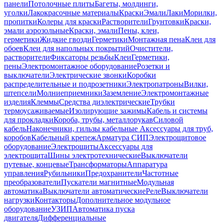
панели
Потолочные плиты
Багеты, молдинги,
уголки
Лакокрасочные материалы
Краски
Эмали
Лаки
Морилки,
пропитки
Колеры для краски
Растворители
Грунтовки
Краски,
эмали аэрозольные
Краски, эмали
Пены, клеи,
герметики
Жидкие гвозди
Герметики
Монтажная пена
Клеи для
обоев
Клеи для напольных покрытий
Очистители,
растворители
Фиксаторы резьбы
Клеи
Герметики,
пены
Электромонтажное оборудование
Розетки и
выключатели
Электрические звонки
Коробки
распределительные и подрозетники
Электропатроны
Вилки,
штепсели
Молниеприемники
Заземление
Электромонтажные
изделия
Клеммы
Средства диэлектрические
Трубки
термоусаживаемые
Изолирующие зажимы
Кабель и системы
для прокладки
Короба, трубы, металлорукав
Силовой
кабель
Наконечники, гильзы кабельные
Аксессуары для труб,
коробов
Кабельный крепеж
Арматура СИП
Электрощитовое
оборудование
Электрощиты
Аксессуары для
электрощита
Шины электротехнические
Выключатели
путевые, концевые
Трансформаторы
Аппаратура
управления
Рубильники
Предохранители
Частотные
преобразователи
Пускатели магнитные
Модульная
автоматика
Выключатели автоматические
Реле
Выключатели
нагрузки
Контакторы
Дополнительное модульное
оборудование
УЗИП
Автоматика пуска
двигателя
Дифференциальные