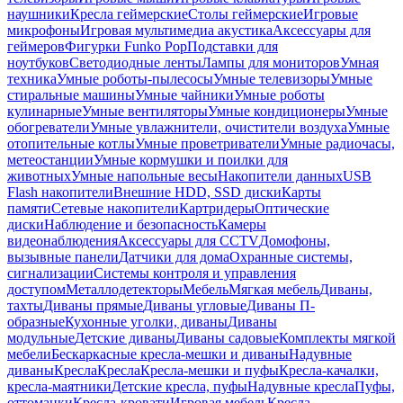
наушники
Кресла геймерские
Столы геймерские
Игровые
микрофоны
Игровая мультимедиа акустика
Аксессуары для
геймеров
Фигурки Funko Pop
Подставки для
ноутбуков
Светодиодные ленты
Лампы для мониторов
Умная
техника
Умные роботы-пылесосы
Умные телевизоры
Умные
стиральные машины
Умные чайники
Умные роботы
кулинарные
Умные вентиляторы
Умные кондиционеры
Умные
обогреватели
Умные увлажнители, очистители воздуха
Умные
отопительные котлы
Умные проветриватели
Умные радиочасы,
метеостанции
Умные кормушки и поилки для
животных
Умные напольные весы
Накопители данных
USB
Flash накопители
Внешние HDD, SSD диски
Карты
памяти
Сетевые накопители
Картридеры
Оптические
диски
Наблюдение и безопасность
Камеры
видеонаблюдения
Аксессуары для CCTV
Домофоны,
вызывные панели
Датчики для дома
Охранные системы,
сигнализации
Системы контроля и управления
доступом
Металлодетекторы
Мебель
Мягкая мебель
Диваны,
тахты
Диваны прямые
Диваны угловые
Диваны П-
образные
Кухонные уголки, диваны
Диваны
модульные
Детские диваны
Диваны садовые
Комплекты мягкой
мебели
Бескаркасные кресла-мешки и диваны
Надувные
диваны
Кресла
Кресла
Кресла-мешки и пуфы
Кресла-качалки,
кресла-маятники
Детские кресла, пуфы
Надувные кресла
Пуфы,
оттоманки
Кресла-кровати
Игровая мебель
Кресла