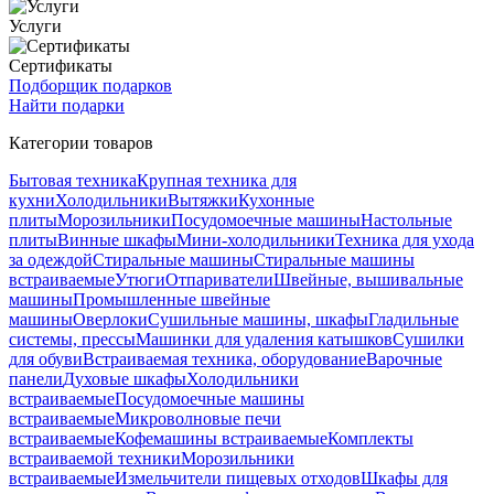
Услуги
Сертификаты
Подборщик подарков
Найти подарки
Категории товаров
Бытовая техника
Крупная техника для
кухни
Холодильники
Вытяжки
Кухонные
плиты
Морозильники
Посудомоечные машины
Настольные
плиты
Винные шкафы
Мини-холодильники
Техника для ухода
за одеждой
Стиральные машины
Стиральные машины
встраиваемые
Утюги
Отпариватели
Швейные, вышивальные
машины
Промышленные швейные
машины
Оверлоки
Сушильные машины, шкафы
Гладильные
системы, прессы
Машинки для удаления катышков
Сушилки
для обуви
Встраиваемая техника, оборудование
Варочные
панели
Духовые шкафы
Холодильники
встраиваемые
Посудомоечные машины
встраиваемые
Микроволновые печи
встраиваемые
Кофемашины встраиваемые
Комплекты
встраиваемой техники
Морозильники
встраиваемые
Измельчители пищевых отходов
Шкафы для