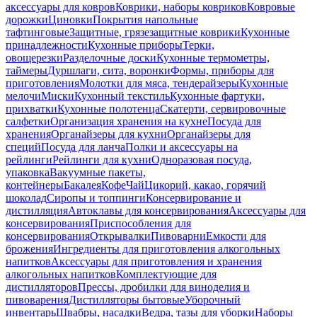
аксессуары для ковров
Коврики, наборы ковриков
Ковровые
дорожки
Циновки
Покрытия напольные
тафтинговые
Защитные, грязезащитные коврики
Кухонные
принадлежности
Кухонные приборы
Терки,
овощерезки
Разделочные доски
Кухонные термометры,
таймеры
Дуршлаги, сита, воронки
Формы, приборы для
приготовления
Молотки для мяса, тендерайзеры
Кухонные
мелочи
Миски
Кухонный текстиль
Кухонные фартуки,
прихватки
Кухонные полотенца
Скатерти, сервировочные
салфетки
Организация хранения на кухне
Посуда для
хранения
Органайзеры для кухни
Органайзеры для
специй
Посуда для ланча
Полки и аксессуары на
рейлинги
Рейлинги для кухни
Одноразовая посуда,
упаковка
Вакуумные пакеты,
контейнеры
Бакалея
Кофе
Чай
Цикорий, какао, горячий
шоколад
Сиропы и топпинги
Консервирование и
дистилляция
Автоклавы для консервирования
Аксессуары для
консервирования
Приспособления для
консервирования
Открывалки
Пивоварни
Емкости для
брожения
Ингредиенты для приготовления алкогольных
напитков
Аксессуары для приготовления и хранения
алкогольных напитков
Комплектующие для
дистилляторов
Прессы, дробилки для виноделия и
пивоварения
Дистилляторы бытовые
Уборочный
инвентарь
Швабры, насадки
Ведра, тазы для уборки
Наборы