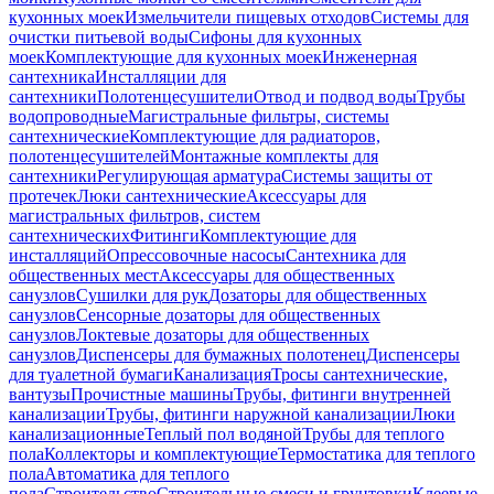
кухонных моек
Измельчители пищевых отходов
Системы для
очистки питьевой воды
Сифоны для кухонных
моек
Комплектующие для кухонных моек
Инженерная
сантехника
Инсталляции для
сантехники
Полотенцесушители
Отвод и подвод воды
Трубы
водопроводные
Магистральные фильтры, системы
сантехнические
Комплектующие для радиаторов,
полотенцесушителей
Монтажные комплекты для
сантехники
Регулирующая арматура
Системы защиты от
протечек
Люки сантехнические
Аксессуары для
магистральных фильтров, систем
сантехнических
Фитинги
Комплектующие для
инсталляций
Опрессовочные насосы
Сантехника для
общественных мест
Аксессуары для общественных
санузлов
Сушилки для рук
Дозаторы для общественных
санузлов
Сенсорные дозаторы для общественных
санузлов
Локтевые дозаторы для общественных
санузлов
Диспенсеры для бумажных полотенец
Диспенсеры
для туалетной бумаги
Канализация
Тросы сантехнические,
вантузы
Прочистные машины
Трубы, фитинги внутренней
канализации
Трубы, фитинги наружной канализации
Люки
канализационные
Теплый пол водяной
Трубы для теплого
пола
Коллекторы и комплектующие
Термостатика для теплого
пола
Автоматика для теплого
пола
Строительство
Строительные смеси и грунтовки
Клеевые