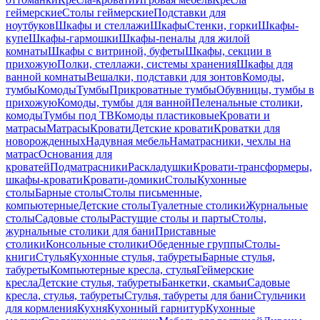
геймерские
Столы геймерские
Подставки для
ноутбуков
Шкафы и стеллажи
Шкафы
Стенки, горки
Шкафы-
купе
Шкафы-гармошки
Шкафы-пеналы для жилой
комнаты
Шкафы с витриной, буфеты
Шкафы, секции в
прихожую
Полки, стеллажи, системы хранения
Шкафы для
ванной комнаты
Вешалки, подставки для зонтов
Комоды,
тумбы
Комоды
Тумбы
Прикроватные тумбы
Обувницы, тумбы в
прихожую
Комоды, тумбы для ванной
Пеленальные столики,
комоды
Тумбы под ТВ
Комоды пластиковые
Кровати и
матрасы
Матрасы
Кровати
Детские кровати
Кроватки для
новорожденных
Надувная мебель
Наматрасники, чехлы на
матрас
Основания для
кроватей
Подматрасники
Раскладушки
Кровати-трансформеры,
шкафы-кровати
Кровати-домики
Столы
Кухонные
столы
Барные столы
Столы письменные,
компьютерные
Детские столы
Туалетные столики
Журнальные
столы
Садовые столы
Растущие столы и парты
Столы,
журнальные столики для бани
Приставные
столики
Консольные столики
Обеденные группы
Столы-
книги
Стулья
Кухонные стулья, табуреты
Барные стулья,
табуреты
Компьютерные кресла, стулья
Геймерские
кресла
Детские стулья, табуреты
Банкетки, скамьи
Садовые
кресла, стулья, табуреты
Стулья, табуреты для бани
Стульчики
для кормления
Кухня
Кухонный гарнитур
Кухонные