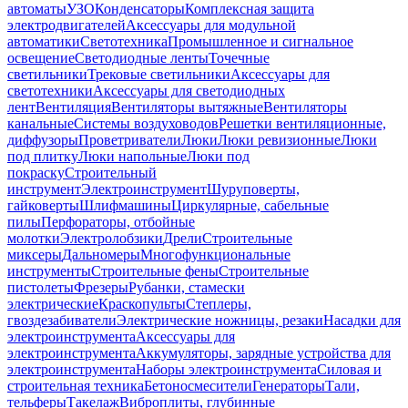
автоматы
УЗО
Конденсаторы
Комплексная защита
электродвигателей
Аксессуары для модульной
автоматики
Светотехника
Промышленное и сигнальное
освещение
Светодиодные ленты
Точечные
светильники
Трековые светильники
Аксессуары для
светотехники
Аксессуары для светодиодных
лент
Вентиляция
Вентиляторы вытяжные
Вентиляторы
канальные
Системы воздуховодов
Решетки вентиляционные,
диффузоры
Проветриватели
Люки
Люки ревизионные
Люки
под плитку
Люки напольные
Люки под
покраску
Строительный
инструмент
Электроинструмент
Шуруповерты,
гайковерты
Шлифмашины
Циркулярные, сабельные
пилы
Перфораторы, отбойные
молотки
Электролобзики
Дрели
Строительные
миксеры
Дальномеры
Многофункциональные
инструменты
Строительные фены
Строительные
пистолеты
Фрезеры
Рубанки, стамески
электрические
Краскопульты
Степлеры,
гвоздезабиватели
Электрические ножницы, резаки
Насадки для
электроинструмента
Аксессуары для
электроинструмента
Аккумуляторы, зарядные устройства для
электроинструмента
Наборы электроинструмента
Силовая и
строительная техника
Бетоносмесители
Генераторы
Тали,
тельферы
Такелаж
Виброплиты, глубинные