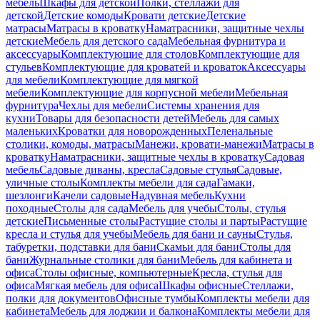
мебель
Шкафы для детской
Полки, стеллажи для
детской
Детские комоды
Кровати детские
Детские
матрасы
Матрасы в кроватку
Наматрасники, защитные чехлы
детские
Мебель для детского сада
Мебельная фурнитура и
аксессуары
Комплектующие для столов
Комплектующие для
стульев
Комплектующие для кроватей и кроваток
Аксессуары
для мебели
Комплектующие для мягкой
мебели
Комплектующие для корпусной мебели
Мебельная
фурнитура
Чехлы для мебели
Системы хранения для
кухни
Товары для безопасности детей
Мебель для самых
маленьких
Кроватки для новорожденных
Пеленальные
столики, комоды, матрасы
Манежи, кровати-манежи
Матрасы в
кроватку
Наматрасники, защитные чехлы в кроватку
Садовая
мебель
Садовые диваны, кресла
Садовые стулья
Садовые,
уличные столы
Комплекты мебели для сада
Гамаки,
шезлонги
Качели садовые
Надувная мебель
Кухни
походные
Столы для сада
Мебель для учебы
Столы, стулья
детские
Письменные столы
Растущие столы и парты
Растущие
кресла и стулья для учебы
Мебель для бани и сауны
Стулья,
табуретки, подставки для бани
Скамьи для бани
Столы для
бани
Журнальные столики для бани
Мебель для кабинета и
офиса
Столы офисные, компьютерные
Кресла, стулья для
офиса
Мягкая мебель для офиса
Шкафы офисные
Стеллажи,
полки для документов
Офисные тумбы
Комплекты мебели для
кабинета
Мебель для лоджии и балкона
Комплекты мебели для