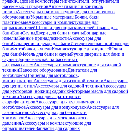
грядки
Садовые компостеры
Уничтожители, отпугиватели
насекомых и грызунов
Автоматизация и контроль
полива
Аксессуары и комплектующие для поливочного
оборудования
Укрывные материалы
Бочки, баки
пластиковые
Аксессуары и комплектующие для
опрыскивателей
Шланги для опрыскивателей
Товары для
бани
Бани
Сауны
Двери для бани и сауны
Бондарные
изделия
Банные принадлежности
Аксессуары для
бани
Оснащение и декор для бани
Измерительные приборы для
бани
Фитобочки, купели
Комплектующие для купелей
Окна
для бани
Мебель для бани и сауны
Ручки дверные для бани и
сауны
Эфирные масла
Спа-бассейны с
гидромассажем
Аксессуары и комплектующие для садовой
техники
Навесное оборудование
Двигатели для
мотоблоков
Прицепы для мотоблоков,
минитракторов
Аксессуары для газонной техники
Аксессуары
для цепных пил
Аксессуары для садовой техники
Аксессуары
для кусторезов, ножниц садовых
Моторные масла для садовой
техники
Аксессуары для аэратоторов и
скарификаторов
Аксессуары для культиваторов и
мотоблоков
Аксессуары для воздуходувок
Аксессуары для
газонокосилок
Аксессуары для бензокос и
триммеров
Аксессуары для моек высокого
давления
Аксессуары и комплектующие для
опрыскивателей
Запчасти для садовых