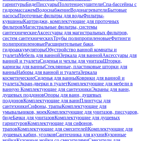
гарнитуры
Биде
Писсуары
Полотенцесушители
Спа-бассейны с
гидромассажем
Водоснабжение
Водонагреватели
Бытовые
насосы
Проточные фильтры для воды
Фильтры-
кувшины
Картриджи, комплектующие для проточных
фильтров
Магистральные фильтры, системы
сантехнические
Аксессуары для магистральных фильтров,
систем сантехнических
Трубы полипропиленовые
Фитинги
полипропиленовые
Расширительные баки,
гидроаккумуляторы
Обустройство ванной комнаты и
туалета
Мебель для ванной
Зеркала для ванной
Аксессуары для
ванной и туалета
Сиденья и чехлы для унитаза
Шторки,
карнизы для ванны
Стеклянные, пластиковые шторки для
ванны
Наборы для ванной и туалета
Зеркала
косметические
Сиденья для ванны
Коврики для ванной и
туалета
Экран-дверки в туалет
Комплектующие для мебели в
ванную
Комплектующие для сантехники
Экраны для ванн,
душевых поддонов
Опоры для ванн, душевых
поддонов
Комплектующие для ванн
Плинтусы для
сантехники
Сифоны, трапы
Комплектующие для
умывальников, моек
Комплектующие для унитазов, писсуаров,
биде
Бачки для унитазов
Комплектующие для душевых
гарнитуров
Комплектующие для сифонов,
трапов
Комплектующие для смесителей
Комплектующие для
душевых кабин, уголков
Сантехника для кухни
Кухонные
мойки
Кухонные мойки со смесителями
Смесители для