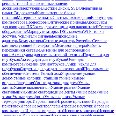
репликаторы
Интерактивные панели,
доски
Комплектующие
Жесткие диски, SSD
Оперативная
память
Видеокарты
Компьютерные блоки
питания
Материнские платы
Системы охлаждения
Корпуса для
компьютеров
Процессоры
Оптические приводы
Аксессуары
для корпусов ПК
Боксы, док-станции для накопителей
Сетевое
оборудование
Маршрутизаторы, DSL-модемы
Wi-Fi точки
доступа, усилители сигнала
Беспроводные
адаптеры
Коммутаторы
Сетевые адаптеры
Powerline
Сетевые
комплектующие
IP-телефония
Медиаконвертеры
Кабели,
переходники сетевые
Антенны для беспроводной
связи
Аксессуары для компьютерной техники
Подставки для
ноутбуков
Аксессуары для ноутбуков
Очки для
компьютера
Рюкзаки для ноутбуков
Сумки, чехлы для
ноутбуков
Средства для ухода за электроникой
Программное
обеспечение
Система Умный дом
Управление умным
домом
Умные колонки, станции
Умные камеры
видеонаблюдения
Умные датчики для дома
Умные
лампы
Умные выключатели
Умные розетки
Умные
светильники
Умные светодиодные ленты
Умные реле
Умные
замки
Умные домофоны
Умные карнизы
Умные
терморегуляторы
Игровая зона
Игровые приставки
Игры для
приставок
Игровые контроллеры
Игровые ноутбуки
Игровые
компьютеры
Игровые видеокарты
Игровые мониторы
Игровые
телевизоры
Игровые мыши
Игровые клавиатуры
Игровые