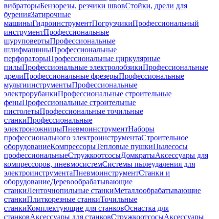
вибраторы
Бензорезы, резчики швов
Стойки, дрели для
бурения
Затирочные
машины
Гидроинструмент
Погрузчики
Профессиональный
инструмент
Профессиональные
шуруповерты
Профессиональные
шлифмашины
Профессиональные
перфораторы
Профессиональные циркулярные
пилы
Профессиональные электролобзики
Профессиональные
дрели
Профессиональные фрезеры
Профессиональные
мультиинструменты
Профессиональные
электрорубанки
Профессиональные строительные
фены
Профессиональные строительные
пистолеты
Профессиональные точильные
станки
Профессиональные
электроножницы
Пневмоинструмент
Наборы
профессионального электроинструмента
Строительное
оборудование
Компрессоры
Тепловые пушки
Пылесосы
профессиональные
Стружкоотсосы
Домкраты
Аксессуары для
компрессоров, пневмосистем
Системы пылеудаления для
электроинструмента
Пневмоинструмент
Станки и
оборудование
Деревообрабатывающие
станки
Ленточнопильные станки
Металлообрабатывающие
станки
Плиткорезные станки
Точильные
станки
Комплектующие для станков
Оснастка для
станков
Аксессуары для станков
Стружкоотсосы
Аксессуары