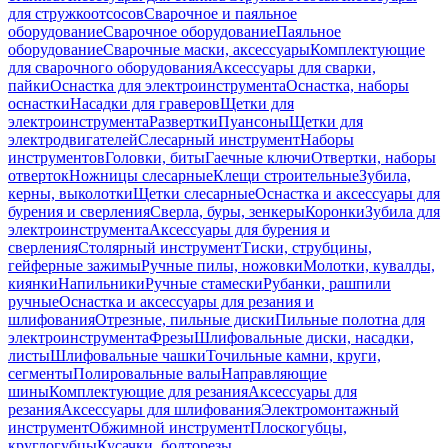
для стружкоотсосов
Сварочное и паяльное
оборудование
Сварочное оборудование
Паяльное
оборудование
Сварочные маски, аксессуары
Комплектующие
для сварочного оборудования
Аксессуары для сварки,
пайки
Оснастка для электроинструмента
Оснастка, наборы
оснастки
Насадки для граверов
Щетки для
электроинструмента
Развертки
Пуансоны
Щетки для
электродвигателей
Слесарный инструмент
Наборы
инструментов
Головки, биты
Гаечные ключи
Отвертки, наборы
отверток
Ножницы слесарные
Клещи строительные
Зубила,
керны, выколотки
Щетки слесарные
Оснастка и аксессуары для
бурения и сверления
Сверла, буры, зенкеры
Коронки
Зубила для
электроинструмента
Аксессуары для бурения и
сверления
Столярный инструмент
Тиски, струбцины,
гейферные зажимы
Ручные пилы, ножовки
Молотки, кувалды,
киянки
Напильники
Ручные стамески
Рубанки, рашпили
ручные
Оснастка и аксессуары для резания и
шлифования
Отрезные, пильные диски
Пильные полотна для
электроинструмента
Фрезы
Шлифовальные диски, насадки,
листы
Шлифовальные чашки
Точильные камни, круги,
сегменты
Полировальные валы
Направляющие
шины
Комплектующие для резания
Аксессуары для
резания
Аксессуары для шлифования
Электромонтажный
инструмент
Обжимной инструмент
Плоскогубцы,
круглогубцы
Кусачки, болторезы,