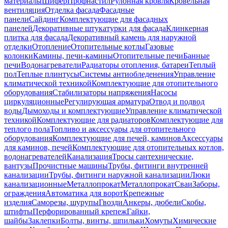
материалы
Шифер
Профнастил
Рулонная кровля
Кровельная
вентиляция
Отделка фасада
Фасадные
панели
Сайдинг
Комплектующие для фасадных
панелей
Декоративные штукатурки для фасада
Клинкерная
плитка для фасада
Декоративный камень для наружной
отделки
Отопление
Отопительные котлы
Газовые
колонки
Камины, печи-камины
Отопительные печи
Банные
печи
Водонагреватели
Радиаторы отопления, батареи
Теплый
пол
Теплые плинтусы
Системы антиобледенения
Управление
климатической техникой
Комплектующие для отопительного
оборудования
Стабилизаторы напряжения
Насосы
циркуляционные
Регулирующая арматура
Отвод и подвод
воды
Дымоходы и комплектующие
Управление климатической
техникой
Комплектующие для радиаторов
Комплектующие для
теплого пола
Топливо и аксессуары для отопительного
оборудования
Комплектующие для печей, каминов
Аксессуары
для каминов, печей
Комплектующие для отопительных котлов,
водонагревателей
Канализация
Тросы сантехнические,
вантузы
Прочистные машины
Трубы, фитинги внутренней
канализации
Трубы, фитинги наружной канализации
Люки
канализационные
Металлопрокат
Металлопрокат
Сваи
Заборы,
ограждения
Автоматика для ворот
Крепежные
изделия
Саморезы, шурупы
Гвозди
Анкеры, дюбели
Скобы,
штифты
Перфорированный крепеж
Гайки,
шайбы
Заклепки
Болты, винты, шпильки
Хомуты
Химические