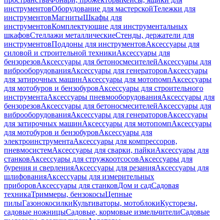
инструментов
Оборудование для мастерской
Тележки для
инструментов
Магниты
Шкафы для
инструментов
Комплектующие для инструментальных
шкафов
Стеллажи металлические
Стенды, держатели для
инструментов
Поддоны для инструментов
Аксессуары для
силовой и строительной техники
Аксессуары для
бензорезов
Аксессуары для бетоносмесителей
Аксессуары для
виброоборудования
Аксессуары для генераторов
Аксессуары
для затирочных машин
Аксессуары для мотопомп
Аксессуары
для мотобуров и бензобуров
Аксессуары для строительного
инструмента
Аксессуары пневмооборудования
Аксессуары для
бензорезов
Аксессуары для бетоносмесителей
Аксессуары для
виброоборудования
Аксессуары для генераторов
Аксессуары
для затирочных машин
Аксессуары для мотопомп
Аксессуары
для мотобуров и бензобуров
Аксессуары для
электроинструмента
Аксессуары для компрессоров,
пневмосистем
Аксессуары для сварки, пайки
Аксессуары для
станков
Аксессуары для стружкоотсосов
Аксессуары для
бурения и сверления
Аксессуары для резания
Аксессуары для
шлифования
Аксессуары для измерительных
приборов
Аксессуары для станков
Дом и сад
Садовая
техника
Триммеры, бензокосы
Цепные
пилы
Газонокосилки
Культиваторы, мотоблоки
Кусторезы,
садовые ножницы
Садовые, кормовые измельчители
Садовые