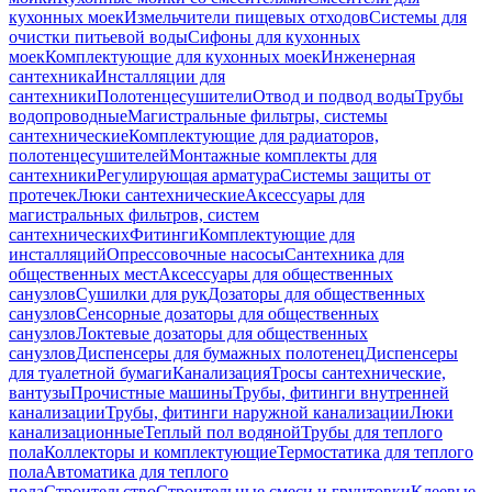
кухонных моек
Измельчители пищевых отходов
Системы для
очистки питьевой воды
Сифоны для кухонных
моек
Комплектующие для кухонных моек
Инженерная
сантехника
Инсталляции для
сантехники
Полотенцесушители
Отвод и подвод воды
Трубы
водопроводные
Магистральные фильтры, системы
сантехнические
Комплектующие для радиаторов,
полотенцесушителей
Монтажные комплекты для
сантехники
Регулирующая арматура
Системы защиты от
протечек
Люки сантехнические
Аксессуары для
магистральных фильтров, систем
сантехнических
Фитинги
Комплектующие для
инсталляций
Опрессовочные насосы
Сантехника для
общественных мест
Аксессуары для общественных
санузлов
Сушилки для рук
Дозаторы для общественных
санузлов
Сенсорные дозаторы для общественных
санузлов
Локтевые дозаторы для общественных
санузлов
Диспенсеры для бумажных полотенец
Диспенсеры
для туалетной бумаги
Канализация
Тросы сантехнические,
вантузы
Прочистные машины
Трубы, фитинги внутренней
канализации
Трубы, фитинги наружной канализации
Люки
канализационные
Теплый пол водяной
Трубы для теплого
пола
Коллекторы и комплектующие
Термостатика для теплого
пола
Автоматика для теплого
пола
Строительство
Строительные смеси и грунтовки
Клеевые