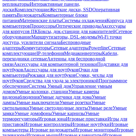
репликаторы
Интерактивные панели,
доски
Комплектующие
Жесткие диски, SSD
Оперативная
память
Видеокарты
Компьютерные блоки
питания
Материнские платы
Системы охлаждения
Корпуса для
компьютеров
Процессоры
Оптические приводы
Аксессуары
для корпусов ПК
Боксы, док-станции для накопителей
Сетевое
оборудование
Маршрутизаторы, DSL-модемы
Wi-Fi точки
доступа, усилители сигнала
Беспроводные
адаптеры
Коммутаторы
Сетевые адаптеры
Powerline
Сетевые
комплектующие
IP-телефония
Медиаконвертеры
Кабели,
переходники сетевые
Антенны для беспроводной
связи
Аксессуары для компьютерной техники
Подставки для
ноутбуков
Аксессуары для ноутбуков
Очки для
компьютера
Рюкзаки для ноутбуков
Сумки, чехлы для
ноутбуков
Средства для ухода за электроникой
Программное
обеспечение
Система Умный дом
Управление умным
домом
Умные колонки, станции
Умные камеры
видеонаблюдения
Умные датчики для дома
Умные
лампы
Умные выключатели
Умные розетки
Умные
светильники
Умные светодиодные ленты
Умные реле
Умные
замки
Умные домофоны
Умные карнизы
Умные
терморегуляторы
Игровая зона
Игровые приставки
Игры для
приставок
Игровые контроллеры
Игровые ноутбуки
Игровые
компьютеры
Игровые видеокарты
Игровые мониторы
Игровые
телевизоры
Игровые мыши
Игровые клавиатуры
Игровые