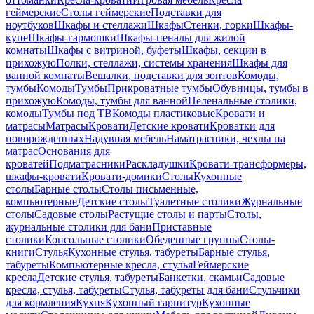
геймерские
Столы геймерские
Подставки для
ноутбуков
Шкафы и стеллажи
Шкафы
Стенки, горки
Шкафы-
купе
Шкафы-гармошки
Шкафы-пеналы для жилой
комнаты
Шкафы с витриной, буфеты
Шкафы, секции в
прихожую
Полки, стеллажи, системы хранения
Шкафы для
ванной комнаты
Вешалки, подставки для зонтов
Комоды,
тумбы
Комоды
Тумбы
Прикроватные тумбы
Обувницы, тумбы в
прихожую
Комоды, тумбы для ванной
Пеленальные столики,
комоды
Тумбы под ТВ
Комоды пластиковые
Кровати и
матрасы
Матрасы
Кровати
Детские кровати
Кроватки для
новорожденных
Надувная мебель
Наматрасники, чехлы на
матрас
Основания для
кроватей
Подматрасники
Раскладушки
Кровати-трансформеры,
шкафы-кровати
Кровати-домики
Столы
Кухонные
столы
Барные столы
Столы письменные,
компьютерные
Детские столы
Туалетные столики
Журнальные
столы
Садовые столы
Растущие столы и парты
Столы,
журнальные столики для бани
Приставные
столики
Консольные столики
Обеденные группы
Столы-
книги
Стулья
Кухонные стулья, табуреты
Барные стулья,
табуреты
Компьютерные кресла, стулья
Геймерские
кресла
Детские стулья, табуреты
Банкетки, скамьи
Садовые
кресла, стулья, табуреты
Стулья, табуреты для бани
Стульчики
для кормления
Кухня
Кухонный гарнитур
Кухонные