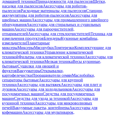
домашней техники
Принадлежности для пылесосов
Щетки,
насадки для пылесосов
Аксессуары для роботов-
пылесосов
Расходные материалы для пылесосов
Станции,
аккумуляторы для роботов-пылесосов
Аксессуары для
швейных машин
Аксессуары для промышленного швейного
оборудования
Аксессуары для стиральных и сушильных
машин
Аксессуары для пароочистителей,
отпаривателей
Аксессуары для стеклоочистителей
Техника для
измельчения продуктов
Блендеры
Кухонные комбайны,
измельчители
Планетарные
миксеры
Миксеры
Мясорубки
Ломтерезки
Комплектующие для
климатической техники
Управление климатической
техникой
Фильтры для климатической техники
Аксессуары для
климатической техники
Мелкая техника
Весы кухонные,
бытовые
Сушилки для овощей и
фруктов
Вакууматоры
Открывалки,
картофелечистки
Проращиватели семян
Маслобойки,
сепараторы бытовые
Аксессуары для крупной
техники
Аксессуары для вытяжек
Аксессуары для плит и
духовок
Аксессуары для холодильников
Аксессуары для
посудомоечных машин
Средства для посудомоечных
машин
Средства для ухода за техникой
Аксессуары для
кухонной техники
Аксессуары для микроволновых
печей
Вакуумные пакеты, контейнеры
Аксессуары для
кофемашин
Аксессуары для мультиварок,