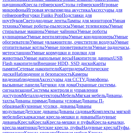
наушники
Кресла геймерские
Столы геймерские
Игровые
микрофоны
Игровая мультимедиа акустика
Аксессуары для
геймеров
Фигурки Funko Pop
Подставки для
ноутбуков
Светодиодные ленты
Лампы для мониторов
Умная
техника
Умные роботы-пылесосы
Умные телевизоры
Умные
стиральные машины
Умные чайники
Умные роботы
кулинарные
Умные вентиляторы
Умные кондиционеры
Умные
обогреватели
Умные увлажнители, очистители воздуха
Умные
отопительные котлы
Умные проветриватели
Умные радиочасы,
метеостанции
Умные кормушки и поилки для
животных
Умные напольные весы
Накопители данных
USB
Flash накопители
Внешние HDD, SSD диски
Карты
памяти
Сетевые накопители
Картридеры
Оптические
диски
Наблюдение и безопасность
Камеры
видеонаблюдения
Аксессуары для CCTV
Домофоны,
вызывные панели
Датчики для дома
Охранные системы,
сигнализации
Системы контроля и управления
доступом
Металлодетекторы
Мебель
Мягкая мебель
Диваны,
тахты
Диваны прямые
Диваны угловые
Диваны П-
образные
Кухонные уголки, диваны
Диваны
модульные
Детские диваны
Диваны садовые
Комплекты мягкой
мебели
Бескаркасные кресла-мешки и диваны
Надувные
диваны
Кресла
Кресла
Кресла-мешки и пуфы
Кресла-качалки,
кресла-маятники
Детские кресла, пуфы
Надувные кресла
Пуфы,
оттоманки
Кресла-кровати
Игровая мебель
Кресла