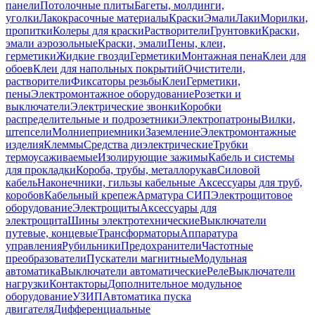
панели
Потолочные плиты
Багеты, молдинги,
уголки
Лакокрасочные материалы
Краски
Эмали
Лаки
Морилки,
пропитки
Колеры для краски
Растворители
Грунтовки
Краски,
эмали аэрозольные
Краски, эмали
Пены, клеи,
герметики
Жидкие гвозди
Герметики
Монтажная пена
Клеи для
обоев
Клеи для напольных покрытий
Очистители,
растворители
Фиксаторы резьбы
Клеи
Герметики,
пены
Электромонтажное оборудование
Розетки и
выключатели
Электрические звонки
Коробки
распределительные и подрозетники
Электропатроны
Вилки,
штепсели
Молниеприемники
Заземление
Электромонтажные
изделия
Клеммы
Средства диэлектрические
Трубки
термоусаживаемые
Изолирующие зажимы
Кабель и системы
для прокладки
Короба, трубы, металлорукав
Силовой
кабель
Наконечники, гильзы кабельные
Аксессуары для труб,
коробов
Кабельный крепеж
Арматура СИП
Электрощитовое
оборудование
Электрощиты
Аксессуары для
электрощита
Шины электротехнические
Выключатели
путевые, концевые
Трансформаторы
Аппаратура
управления
Рубильники
Предохранители
Частотные
преобразователи
Пускатели магнитные
Модульная
автоматика
Выключатели автоматические
Реле
Выключатели
нагрузки
Контакторы
Дополнительное модульное
оборудование
УЗИП
Автоматика пуска
двигателя
Дифференциальные