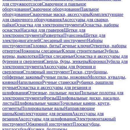
для стружкоотсосов
Сварочное и паяльное
оборудование
Сварочное оборудование
Паяльное
оборудование
Сварочные маски, аксессуары
Комплектующие
для сварочного оборудования
Аксессуары для сварки,
пайки
Оснастка для электроинструмента
Оснастка, наборы
оснастки
Насадки для граверов
Щетки для
электроинструмента
Развертки
Пуансоны
Щетки для
электродвигателей
Слесарный инструмент
Наборы
инструментов
Головки, биты
Гаечные ключи
Отвертки, наборы
отверток
Ножницы слесарные
Клещи строительные
Зубила,
керны, выколотки
Щетки слесарные
Оснастка и аксессуары для
бурения и сверления
Сверла, буры, зенкеры
Коронки
Зубила для
электроинструмента
Аксессуары для бурения и
сверления
Столярный инструмент
Тиски, струбцины,
гейферные зажимы
Ручные пилы, ножовки
Молотки, кувалды,
киянки
Напильники
Ручные стамески
Рубанки, рашпили
ручные
Оснастка и аксессуары для резания и
шлифования
Отрезные, пильные диски
Пильные полотна для
электроинструмента
Фрезы
Шлифовальные диски, насадки,
листы
Шлифовальные чашки
Точильные камни, круги,
сегменты
Полировальные валы
Направляющие
шины
Комплектующие для резания
Аксессуары для
резания
Аксессуары для шлифования
Электромонтажный
инструмент
Обжимной инструмент
Плоскогубцы,
круглогубцы
Кусачки, болторезы,