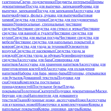
газетницы
Свечи, подсвечники
Предметы интерьера
Ширмы
декоративные
Посуда для выпечки, запекания
Формы для
выпечки, запекания
Посуда для запекания
Аксессуары для
выпечки
Бумага, фольга, рукава для выпечки
Бытовая
химия
Средства для стирки
Средства для посудомоечных
машин
Универсальные, специальные чистящие
средства
Чистящие средства для стекол и зеркал
Чистящие
средства для ванной и туалета
Чистящие средства для
кухни
Средства для мытья посуды
Чистящие средства для
мебели
Чистящие средства для напольных покрытий и
ковров
Средства для ухода за техникой
Освежители
воздуха
Средства от насекомых
Средства ухода за
одеждой
Средства ухода за обувью
Дезинфицирующие
средства
Аксессуары для бара
Сервировка для
напитков
Аксессуары для хранения напитков
Аксессуары для
приготовления коктейлей
Аксессуары для охлаждения
напитков
Наборы для бара, мини-бары
Штопоры, открывалки
для бутылок
Домашний текстиль
Подушки для
сна
Одеяла
Комплекты постельных
принадлежностей
Постельное белье
Пледы,
покрывала
Полотенца
Скатерти
Подушки декоративные
Маски,
беруши для сна
Наполнители для домашнего
текстиля
Ткани
Кухонные ножи, аксессуары
Ножи
Аксессуары
для кухонных ножей
Ножеточки и комплектующие
Ковры и
напольные покрытия
Ковры, циновки, шкуры
Ковры,