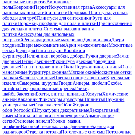
напольные покрытия
Виниловые
полы
Ковролин
Паркет
Искусственная трава
Аксессуары для
напольных покрытий и плитки
Подложка
Плинтусы, уголки,
обводы для труб
Плинтусы для сантехники
Фуги для
плитки
Порожки, профили для пола и плитки
Приспособления
для укладки плитки
Системы выравнивания
плитки
Аксессуары для напольных
покрытий
Реставрационные материалы
Двери и арки
Двери
входные
Двери межкомнатные
Арки межкомнатные
Москитные
сетки
Двери для бани и сауны
Коробки и
фурнитура
Наличники, коробки, доборы
Ручки дверные
Замки
дверные
Петли дверные
Фурнитура дверная
Доводчики
дверные
Окна и подоконники
Окна
Подоконники, отливы
Окна
мансардные
Фурнитура оконная
Мягкие окна
Москитные сетки
на окна
Жалюзи уличные
Пленки солнцезащитные
Крепежные
изделия
Саморезы, шурупы
Гвозди
Анкеры, дюбели
Скобы,
штифты
Перфорированный крепеж
Гайки,
шайбы
Заклепки
Болты, винты, шпильки
Хомуты
Химические
анкеры
Карабины
Фиксаторы арматуры
Шплинты
Пружины
универсальные
Отделка стен
Обои
Жидкие
обои
Фотообои
Штукатурки декоративные
Декоративный
камень
Скинали
Пленки самоклеящиеся
Армирующие
сетки
Стеновые панели
Уголки, маяки,
профили
Вагонка
Стеклохолсты, флизелин
Экраны для
радиаторов
Отделка потолка
Потолочные системы
Потолочные