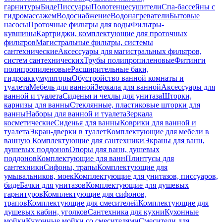
гарнитуры
Биде
Писсуары
Полотенцесушители
Спа-бассейны с
гидромассажем
Водоснабжение
Водонагреватели
Бытовые
насосы
Проточные фильтры для воды
Фильтры-
кувшины
Картриджи, комплектующие для проточных
фильтров
Магистральные фильтры, системы
сантехнические
Аксессуары для магистральных фильтров,
систем сантехнических
Трубы полипропиленовые
Фитинги
полипропиленовые
Расширительные баки,
гидроаккумуляторы
Обустройство ванной комнаты и
туалета
Мебель для ванной
Зеркала для ванной
Аксессуары для
ванной и туалета
Сиденья и чехлы для унитаза
Шторки,
карнизы для ванны
Стеклянные, пластиковые шторки для
ванны
Наборы для ванной и туалета
Зеркала
косметические
Сиденья для ванны
Коврики для ванной и
туалета
Экран-дверки в туалет
Комплектующие для мебели в
ванную
Комплектующие для сантехники
Экраны для ванн,
душевых поддонов
Опоры для ванн, душевых
поддонов
Комплектующие для ванн
Плинтусы для
сантехники
Сифоны, трапы
Комплектующие для
умывальников, моек
Комплектующие для унитазов, писсуаров,
биде
Бачки для унитазов
Комплектующие для душевых
гарнитуров
Комплектующие для сифонов,
трапов
Комплектующие для смесителей
Комплектующие для
душевых кабин, уголков
Сантехника для кухни
Кухонные
мойки
Кухонные мойки со смесителями
Смесители для