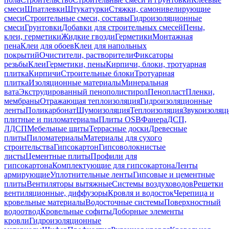
смеси
Шпатлевки
Штукатурки
Стяжки, самонивелирующие
смеси
Строительные смеси, составы
Гидроизоляционные
смеси
Грунтовки
Добавки для строительных смесей
Пены,
клеи, герметики
Жидкие гвозди
Герметики
Монтажная
пена
Клеи для обоев
Клеи для напольных
покрытий
Очистители, растворители
Фиксаторы
резьбы
Клеи
Герметики, пены
Кирпичи, блоки, тротуарная
плитка
Кирпичи
Строительные блоки
Тротуарная
плитка
Изоляционные материалы
Минеральная
вата
Экструдированный пенополистирол
Пенопласт
Пленки,
мембраны
Отражающая теплоизоляция
Гидроизоляционные
ленты
Поликарбонат
Шумоизоляция
Теплоизоляция
Звукоизоляц
плитные и пиломатериалы
Плиты OSB
Фанера
ДСП,
ЛДСП
Мебельные щиты
Террасные доски
Древесные
плиты
Пиломатериалы
Материалы для сухого
строительства
Гипсокартон
Гипсоволокнистые
листы
Цементные плиты
Профили для
гипсокартона
Комплектующие для гипсокартона
Ленты
армирующие
Уплотнительные ленты
Гипсовые и цементные
плиты
Вентиляторы вытяжные
Системы воздуховодов
Решетки
вентиляционные, диффузоры
Кровля и водосток
Черепица и
кровельные материалы
Водосточные системы
Поверхностный
водоотвод
Кровельные софиты
Доборные элементы
кровли
Гидроизоляционные