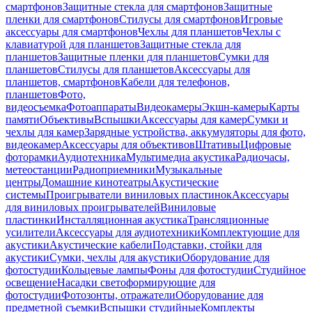
смартфонов
Защитные стекла для смартфонов
Защитные
пленки для смартфонов
Стилусы для смартфонов
Игровые
аксессуары для смартфонов
Чехлы для планшетов
Чехлы с
клавиатурой для планшетов
Защитные стекла для
планшетов
Защитные пленки для планшетов
Сумки для
планшетов
Стилусы для планшетов
Аксессуары для
планшетов, смартфонов
Кабели для телефонов,
планшетов
Фото,
видеосъемка
Фотоаппараты
Видеокамеры
Экшн-камеры
Карты
памяти
Объективы
Вспышки
Аксессуары для камер
Сумки и
чехлы для камер
Зарядные устройства, аккумуляторы для фото,
видеокамер
Аксессуары для объективов
Штативы
Цифровые
фоторамки
Аудиотехника
Мультимедиа акустика
Радиочасы,
метеостанции
Радиоприемники
Музыкальные
центры
Домашние кинотеатры
Акустические
системы
Проигрыватели виниловых пластинок
Аксессуары
для виниловых проигрывателей
Виниловые
пластинки
Инсталляционная акустика
Трансляционные
усилители
Аксессуары для аудиотехники
Комплектующие для
акустики
Акустические кабели
Подставки, стойки для
акустики
Сумки, чехлы для акустики
Оборудование для
фотостудии
Кольцевые лампы
Фоны для фотостудии
Студийное
освещение
Насадки светоформирующие для
фотостудии
Фотозонты, отражатели
Оборудование для
предметной съемки
Вспышки студийные
Комплекты