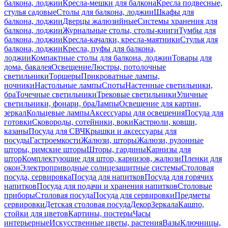
балкона, лоджии
Кресла-мешки для балкона
Кресла подвесные,
стулья садовые
Столы для балкона, лоджии
Шкафы для
балкона, лоджии
Дверцы жалюзийные
Системы хранения для
балкона, лоджии
Журнальные столы, столы-книги
Тумбы для
балкона, лоджии
Кресла-качалки, кресла-маятники
Стулья для
балкона, лоджии
Кресла, пуфы для балкона,
лоджии
Компактные столы для балкона, лоджии
Товары для
дома, бакалея
Освещение
Люстры, потолочные
светильники
Торшеры
Прикроватные лампы,
ночники
Настольные лампы
Споты
Настенные светильники,
бра
Точечные светильники
Трековые светильники
Уличные
светильники, фонари, бра
Лампы
Освещение для картин,
зеркал
Кольцевые лампы
Аксессуары для освещения
Посуда для
готовки
Сковороды, сотейники, воки
Кастрюли, ковши,
казаны
Посуда для СВЧ
Крышки и аксессуары для
посуды
Гастроемкости
Жалюзи, шторы
Жалюзи, рулонные
шторы, римские шторы
Шторы, гардины
Карнизы для
штор
Комплектующие для штор, карнизов, жалюзи
Пленки для
окон
Электроприводные солнцезащитные системы
Столовая
посуда, сервировка
Посуда для напитков
Посуда для горячих
напитков
Посуда для подачи и хранения напитков
Столовые
приборы
Столовая посуда
Посуда для сервировки
Предметы
сервировки
Детская столовая посуда
Декор
Зеркала
Кашпо,
стойки для цветов
Картины, постеры
Часы
интерьерные
Искусственные цветы, растения
Вазы
Ключницы,