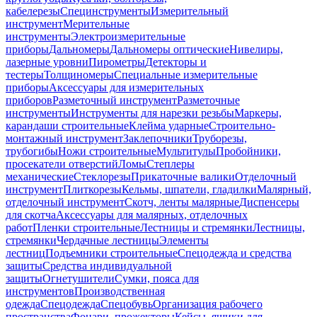
кабелерезы
Специнструменты
Измерительный
инструмент
Мерительные
инструменты
Электроизмерительные
приборы
Дальномеры
Дальномеры оптические
Нивелиры,
лазерные уровни
Пирометры
Детекторы и
тестеры
Толщиномеры
Специальные измерительные
приборы
Аксессуары для измерительных
приборов
Разметочный инструмент
Разметочные
инструменты
Инструменты для нарезки резьбы
Маркеры,
карандаши строительные
Клейма ударные
Строительно-
монтажный инструмент
Заклепочники
Труборезы,
трубогибы
Ножи строительные
Мультитулы
Пробойники,
просекатели отверстий
Ломы
Степлеры
механические
Стеклорезы
Прикаточные валики
Отделочный
инструмент
Плиткорезы
Кельмы, шпатели, гладилки
Малярный,
отделочный инструмент
Скотч, ленты малярные
Диспенсеры
для скотча
Аксессуары для малярных, отделочных
работ
Пленки строительные
Лестницы и стремянки
Лестницы,
стремянки
Чердачные лестницы
Элементы
лестниц
Подъемники строительные
Спецодежда и средства
защиты
Средства индивидуальной
защиты
Огнетушители
Сумки, пояса для
инструментов
Производственная
одежда
Спецодежда
Спецобувь
Организация рабочего
пространства
Фонари, прожекторы
Кейсы, ящики для