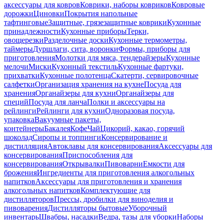
аксессуары для ковров
Коврики, наборы ковриков
Ковровые
дорожки
Циновки
Покрытия напольные
тафтинговые
Защитные, грязезащитные коврики
Кухонные
принадлежности
Кухонные приборы
Терки,
овощерезки
Разделочные доски
Кухонные термометры,
таймеры
Дуршлаги, сита, воронки
Формы, приборы для
приготовления
Молотки для мяса, тендерайзеры
Кухонные
мелочи
Миски
Кухонный текстиль
Кухонные фартуки,
прихватки
Кухонные полотенца
Скатерти, сервировочные
салфетки
Организация хранения на кухне
Посуда для
хранения
Органайзеры для кухни
Органайзеры для
специй
Посуда для ланча
Полки и аксессуары на
рейлинги
Рейлинги для кухни
Одноразовая посуда,
упаковка
Вакуумные пакеты,
контейнеры
Бакалея
Кофе
Чай
Цикорий, какао, горячий
шоколад
Сиропы и топпинги
Консервирование и
дистилляция
Автоклавы для консервирования
Аксессуары для
консервирования
Приспособления для
консервирования
Открывалки
Пивоварни
Емкости для
брожения
Ингредиенты для приготовления алкогольных
напитков
Аксессуары для приготовления и хранения
алкогольных напитков
Комплектующие для
дистилляторов
Прессы, дробилки для виноделия и
пивоварения
Дистилляторы бытовые
Уборочный
инвентарь
Швабры, насадки
Ведра, тазы для уборки
Наборы