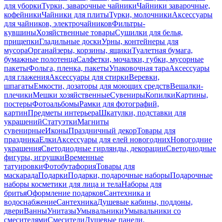
для уборки
Турки, заварочные чайники
Чайники заварочные,
кофейники
Чайники для плиты
Турки, молочники
Аксессуары
для чайников, электрочайников
Фильтры-
кувшины
Хозяйственные товары
Сушилки для белья,
прищепки
Гладильные доски
Урны, контейнеры для
мусора
Органайзеры, корзины, ящики
Туалетная бумага,
бумажные полотенца
Салфетки, мочалки, губки, мусорные
пакеты
Фольга, пленка, пакеты
Упаковочная тара
Аксессуары
для глажения
Аксессуары для стирки
Веревки,
шпагаты
Емкости, дозаторы для моющих средств
Вешалки-
плечики
Мешки хозяйственные
Сувениры
Копилки
Картины,
постеры
Фотоальбомы
Рамки для фотографий,
картин
Предметы интерьера
Шкатулки, подставки для
украшений
Статуэтки
Магниты
сувенирные
Иконы
Праздничный декор
Товары для
праздника
Елки
Аксессуары для елей новогодних
Новогодние
украшения
Светодиодные гирлянды, декорации
Светодиодные
фигуры, игрушки
Временные
татуировки
Фотобутафория
Товары для
маскарада
Подарки
Подарки, подарочные наборы
Подарочные
наборы косметики для лица и тела
Наборы для
бритья
Оформление подарков
Сантехника и
водоснабжение
Сантехника
Душевые кабины, поддоны,
двери
Ванны
Унитазы
Умывальники
Умывальники со
смесителями
Смесители
Душевые панели,