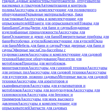
грядки
Садовые компостеры
Уничтожители, отпугиватели
насекомых и грызунов
Автоматизация и контроль
полива
Аксессуары и комплектующие для поливочного
оборудования
Укрывные материалы
Бочки, баки
пластиковые
Аксессуары и комплектующие для
опрыскивателей
Шланги для опрыскивателей
Товары для
бани
Бани
Сауны
Двери для бани и сауны
Бондарные
изделия
Банные принадлежности
Аксессуары для
бани
Оснащение и декор для бани
Измерительные приборы для
бани
Фитобочки, купели
Комплектующие для купелей
Окна
для бани
Мебель для бани и сауны
Ручки дверные для бани и
сауны
Эфирные масла
Спа-бассейны с
гидромассажем
Аксессуары и комплектующие для садовой
техники
Навесное оборудование
Двигатели для
мотоблоков
Прицепы для мотоблоков,
минитракторов
Аксессуары для газонной техники
Аксессуары
для цепных пил
Аксессуары для садовой техники
Аксессуары
для кусторезов, ножниц садовых
Моторные масла для садовой
техники
Аксессуары для аэратоторов и
скарификаторов
Аксессуары для культиваторов и
мотоблоков
Аксессуары для воздуходувок
Аксессуары для
газонокосилок
Аксессуары для бензокос и
триммеров
Аксессуары для моек высокого
давления
Аксессуары и комплектующие для
опрыскивателей
Запчасти для садовых