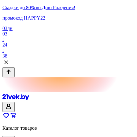
Скидки до 80% ко Дню Рождения!
промокод HAPPY22
03
дн
03
:
24
:
38
Каталог товаров