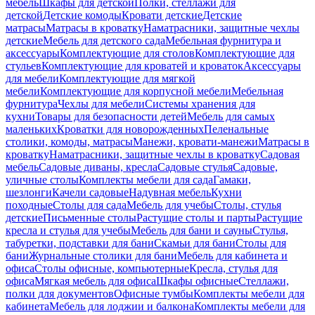
мебель
Шкафы для детской
Полки, стеллажи для
детской
Детские комоды
Кровати детские
Детские
матрасы
Матрасы в кроватку
Наматрасники, защитные чехлы
детские
Мебель для детского сада
Мебельная фурнитура и
аксессуары
Комплектующие для столов
Комплектующие для
стульев
Комплектующие для кроватей и кроваток
Аксессуары
для мебели
Комплектующие для мягкой
мебели
Комплектующие для корпусной мебели
Мебельная
фурнитура
Чехлы для мебели
Системы хранения для
кухни
Товары для безопасности детей
Мебель для самых
маленьких
Кроватки для новорожденных
Пеленальные
столики, комоды, матрасы
Манежи, кровати-манежи
Матрасы в
кроватку
Наматрасники, защитные чехлы в кроватку
Садовая
мебель
Садовые диваны, кресла
Садовые стулья
Садовые,
уличные столы
Комплекты мебели для сада
Гамаки,
шезлонги
Качели садовые
Надувная мебель
Кухни
походные
Столы для сада
Мебель для учебы
Столы, стулья
детские
Письменные столы
Растущие столы и парты
Растущие
кресла и стулья для учебы
Мебель для бани и сауны
Стулья,
табуретки, подставки для бани
Скамьи для бани
Столы для
бани
Журнальные столики для бани
Мебель для кабинета и
офиса
Столы офисные, компьютерные
Кресла, стулья для
офиса
Мягкая мебель для офиса
Шкафы офисные
Стеллажи,
полки для документов
Офисные тумбы
Комплекты мебели для
кабинета
Мебель для лоджии и балкона
Комплекты мебели для