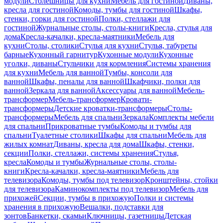
модули
Столешницы для кухни
Мебель для гостиной
Диваны,
кресла для гостиной
Комоды, тумбы для гостиной
Шкафы,
стенки, горки для гостиной
Полки, стеллажи для
гостиной
Журнальные столы, столы-книги
Кресла, стулья для
дома
Кресла-качалки, кресла-маятники
Мебель для
кухни
Столы, столики
Стулья для кухни
Стулья, табуреты
барные
Кухонный гарнитур
Кухонные модули
Кухонные
уголки, диваны
Стульчики для кормления
Системы хранения
для кухни
Мебель для ванной
Тумбы, консоли для
ванной
Шкафы, пеналы для ванной
Шкафчики, полки для
ванной
Зеркала для ванной
Аксессуары для ванной
Мебель-
трансформер
Мебель-трансформер
Кровати-
трансформеры
Детские кроватки-трансформеры
Столы-
трансформеры
Мебель для спальни
Зеркала
Комплекты мебели
для спальни
Прикроватные тумбы
Комоды и тумбы для
спальни
Туалетные столики
Шкафы для спальни
Мебель для
жилых комнат
Диваны, кресла для дома
Шкафы, стенки,
секции
Полки, стеллажи, системы хранения
Стулья,
кресла
Комоды и тумбы
Журнальные столы, столы-
книги
Кресла-качалки, кресла-маятники
Мебель для
телевизора
Комоды, тумбы под телевизор
Кронштейны, стойки
для телевизора
Каминокомплекты под телевизор
Мебель для
прихожей
Секции, тумбы в прихожую
Полки и системы
хранения в прихожую
Вешалки, подставки для
зонтов
Банкетки, скамьи
Ключницы, газетницы
Детская