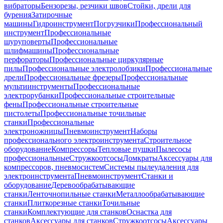
вибраторы
Бензорезы, резчики швов
Стойки, дрели для
бурения
Затирочные
машины
Гидроинструмент
Погрузчики
Профессиональный
инструмент
Профессиональные
шуруповерты
Профессиональные
шлифмашины
Профессиональные
перфораторы
Профессиональные циркулярные
пилы
Профессиональные электролобзики
Профессиональные
дрели
Профессиональные фрезеры
Профессиональные
мультиинструменты
Профессиональные
электрорубанки
Профессиональные строительные
фены
Профессиональные строительные
пистолеты
Профессиональные точильные
станки
Профессиональные
электроножницы
Пневмоинструмент
Наборы
профессионального электроинструмента
Строительное
оборудование
Компрессоры
Тепловые пушки
Пылесосы
профессиональные
Стружкоотсосы
Домкраты
Аксессуары для
компрессоров, пневмосистем
Системы пылеудаления для
электроинструмента
Пневмоинструмент
Станки и
оборудование
Деревообрабатывающие
станки
Ленточнопильные станки
Металлообрабатывающие
станки
Плиткорезные станки
Точильные
станки
Комплектующие для станков
Оснастка для
станков
Аксессуары для станков
Стружкоотсосы
Аксессуары