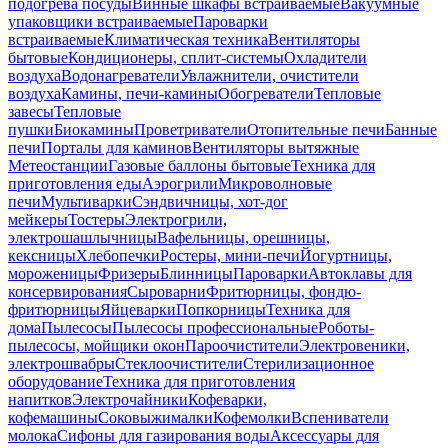
подогрева посуды
Винные шкафы встраиваемые
Вакуумные
упаковщики встраиваемые
Пароварки
встраиваемые
Климатическая техника
Вентиляторы
бытовые
Кондиционеры, сплит-системы
Охладители
воздуха
Водонагреватели
Увлажнители, очистители
воздуха
Камины, печи-камины
Обогреватели
Тепловые
завесы
Тепловые
пушки
Биокамины
Проветриватели
Отопительные печи
Банные
печи
Порталы для каминов
Вентиляторы вытяжные
Метеостанции
Газовые баллоны бытовые
Техника для
приготовления еды
Аэрогрили
Микроволновые
печи
Мультиварки
Сэндвичницы, хот-дог
мейкеры
Тостеры
Электрогрили,
электрошашлычницы
Вафельницы, орешницы,
кексницы
Хлебопечки
Ростеры, мини-печи
Йогуртницы,
мороженицы
Фризеры
Блинницы
Пароварки
Автоклавы для
консервирования
Сыроварни
Фритюрницы, фондю-
фритюрницы
Яйцеварки
Попкорницы
Техника для
дома
Пылесосы
Пылесосы профессиональные
Роботы-
пылесосы, мойщики окон
Пароочистители
Электровеники,
электрошвабры
Стеклоочистители
Стерилизационное
оборудование
Техника для приготовления
напитков
Электрочайники
Кофеварки,
кофемашины
Соковыжималки
Кофемолки
Вспениватели
молока
Сифоны для газирования воды
Аксессуары для