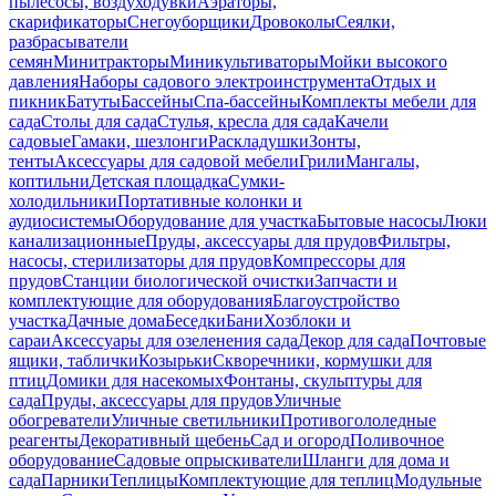
пылесосы, воздуходувки
Аэраторы,
скарификаторы
Снегоуборщики
Дровоколы
Сеялки,
разбрасыватели
семян
Минитракторы
Миникультиваторы
Мойки высокого
давления
Наборы садового электроинструмента
Отдых и
пикник
Батуты
Бассейны
Спа-бассейны
Комплекты мебели для
сада
Столы для сада
Стулья, кресла для сада
Качели
садовые
Гамаки, шезлонги
Раскладушки
Зонты,
тенты
Аксессуары для садовой мебели
Грили
Мангалы,
коптильни
Детская площадка
Сумки-
холодильники
Портативные колонки и
аудиосистемы
Оборудование для участка
Бытовые насосы
Люки
канализационные
Пруды, аксессуары для прудов
Фильтры,
насосы, стерилизаторы для прудов
Компрессоры для
прудов
Станции биологической очистки
Запчасти и
комплектующие для оборудования
Благоустройство
участка
Дачные дома
Беседки
Бани
Хозблоки и
сараи
Аксессуары для озеленения сада
Декор для сада
Почтовые
ящики, таблички
Козырьки
Скворечники, кормушки для
птиц
Домики для насекомых
Фонтаны, скульптуры для
сада
Пруды, аксессуары для прудов
Уличные
обогреватели
Уличные светильники
Противогололедные
реагенты
Декоративный щебень
Сад и огород
Поливочное
оборудование
Садовые опрыскиватели
Шланги для дома и
сада
Парники
Теплицы
Комплектующие для теплиц
Модульные