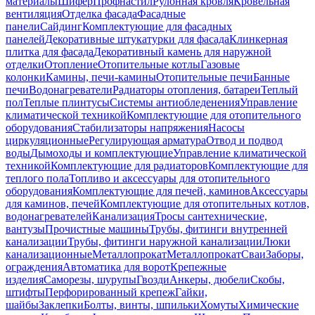
материалы
Шифер
Профнастил
Рулонная кровля
Кровельная
вентиляция
Отделка фасада
Фасадные
панели
Сайдинг
Комплектующие для фасадных
панелей
Декоративные штукатурки для фасада
Клинкерная
плитка для фасада
Декоративный камень для наружной
отделки
Отопление
Отопительные котлы
Газовые
колонки
Камины, печи-камины
Отопительные печи
Банные
печи
Водонагреватели
Радиаторы отопления, батареи
Теплый
пол
Теплые плинтусы
Системы антиобледенения
Управление
климатической техникой
Комплектующие для отопительного
оборудования
Стабилизаторы напряжения
Насосы
циркуляционные
Регулирующая арматура
Отвод и подвод
воды
Дымоходы и комплектующие
Управление климатической
техникой
Комплектующие для радиаторов
Комплектующие для
теплого пола
Топливо и аксессуары для отопительного
оборудования
Комплектующие для печей, каминов
Аксессуары
для каминов, печей
Комплектующие для отопительных котлов,
водонагревателей
Канализация
Тросы сантехнические,
вантузы
Прочистные машины
Трубы, фитинги внутренней
канализации
Трубы, фитинги наружной канализации
Люки
канализационные
Металлопрокат
Металлопрокат
Сваи
Заборы,
ограждения
Автоматика для ворот
Крепежные
изделия
Саморезы, шурупы
Гвозди
Анкеры, дюбели
Скобы,
штифты
Перфорированный крепеж
Гайки,
шайбы
Заклепки
Болты, винты, шпильки
Хомуты
Химические