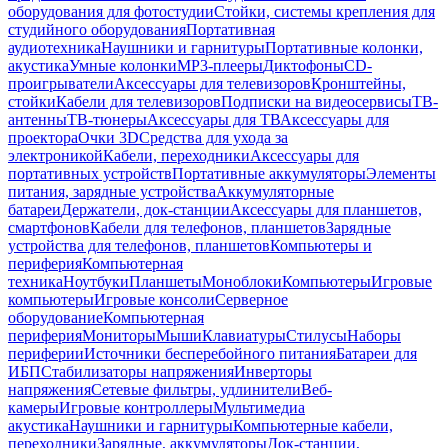
оборудования для фотостудии
Стойки, системы крепления для
студийного оборудования
Портативная
аудиотехника
Наушники и гарнитуры
Портативные колонки,
акустика
Умные колонки
MP3-плееры
Диктофоны
CD-
проигрыватели
Аксессуары для телевизоров
Кронштейны,
стойки
Кабели для телевизоров
Подписки на видеосервисы
ТВ-
антенны
ТВ-тюнеры
Аксессуары для ТВ
Аксессуары для
проектора
Очки 3D
Средства для ухода за
электроникой
Кабели, переходники
Аксессуары для
портативных устройств
Портативные аккумуляторы
Элементы
питания, зарядные устройства
Аккумуляторные
батареи
Держатели, док-станции
Аксессуары для планшетов,
смартфонов
Кабели для телефонов, планшетов
Зарядные
устройства для телефонов, планшетов
Компьютеры и
периферия
Компьютерная
техника
Ноутбуки
Планшеты
Моноблоки
Компьютеры
Игровые
компьютеры
Игровые консоли
Серверное
оборудование
Компьютерная
периферия
Мониторы
Мыши
Клавиатуры
Стилусы
Наборы
периферии
Источники бесперебойного питания
Батареи для
ИБП
Стабилизаторы напряжения
Инверторы
напряжения
Сетевые фильтры, удлинители
Веб-
камеры
Игровые контроллеры
Мультимедиа
акустика
Наушники и гарнитуры
Компьютерные кабели,
переходники
Зарядные, аккумуляторы
Док-станции,