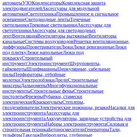
автоматы
УЗО
Конденсаторы
Комплексная защита
электродвигателей
Аксессуары для модульной
автоматики
Светотехника
Промышленное и сигнальное
освещение
Светодиодные ленты
Точечные
светильники
Трековые светильники
Аксессуары для
светотехники
Аксессуары для светодиодных
лент
Вентиляция
Вентиляторы вытяжные
Вентиляторы
канальные
Системы воздуховодов
Решетки вентиляционные,
диффузоры
Проветриватели
Люки
Люки ревизионные
Люки
под плитку
Люки напольные
Люки под
покраску
Строительный
инструмент
Электроинструмент
Шуруповерты,
гайковерты
Шлифмашины
Циркулярные, сабельные
пилы
Перфораторы, отбойные
молотки
Электролобзики
Дрели
Строительные
миксеры
Дальномеры
Многофункциональные
инструменты
Строительные фены
Строительные
пистолеты
Фрезеры
Рубанки, стамески
электрические
Краскопульты
Степлеры,
гвоздезабиватели
Электрические ножницы, резаки
Насадки для
электроинструмента
Аксессуары для
электроинструмента
Аккумуляторы, зарядные устройства для
электроинструмента
Наборы электроинструмента
Силовая и
строительная техника
Бетоносмесители
Генераторы
Тали,
тельферы
Такелаж
Виброплиты, глубинные