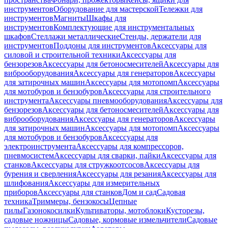
инструментов
Оборудование для мастерской
Тележки для
инструментов
Магниты
Шкафы для
инструментов
Комплектующие для инструментальных
шкафов
Стеллажи металлические
Стенды, держатели для
инструментов
Поддоны для инструментов
Аксессуары для
силовой и строительной техники
Аксессуары для
бензорезов
Аксессуары для бетоносмесителей
Аксессуары для
виброоборудования
Аксессуары для генераторов
Аксессуары
для затирочных машин
Аксессуары для мотопомп
Аксессуары
для мотобуров и бензобуров
Аксессуары для строительного
инструмента
Аксессуары пневмооборудования
Аксессуары для
бензорезов
Аксессуары для бетоносмесителей
Аксессуары для
виброоборудования
Аксессуары для генераторов
Аксессуары
для затирочных машин
Аксессуары для мотопомп
Аксессуары
для мотобуров и бензобуров
Аксессуары для
электроинструмента
Аксессуары для компрессоров,
пневмосистем
Аксессуары для сварки, пайки
Аксессуары для
станков
Аксессуары для стружкоотсосов
Аксессуары для
бурения и сверления
Аксессуары для резания
Аксессуары для
шлифования
Аксессуары для измерительных
приборов
Аксессуары для станков
Дом и сад
Садовая
техника
Триммеры, бензокосы
Цепные
пилы
Газонокосилки
Культиваторы, мотоблоки
Кусторезы,
садовые ножницы
Садовые, кормовые измельчители
Садовые