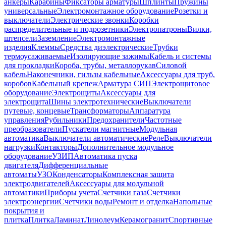
анкеры
Карабины
Фиксаторы арматуры
Шплинты
Пружины
универсальные
Электромонтажное оборудование
Розетки и
выключатели
Электрические звонки
Коробки
распределительные и подрозетники
Электропатроны
Вилки,
штепсели
Заземление
Электромонтажные
изделия
Клеммы
Средства диэлектрические
Трубки
термоусаживаемые
Изолирующие зажимы
Кабель и системы
для прокладки
Короба, трубы, металлорукав
Силовой
кабель
Наконечники, гильзы кабельные
Аксессуары для труб,
коробов
Кабельный крепеж
Арматура СИП
Электрощитовое
оборудование
Электрощиты
Аксессуары для
электрощита
Шины электротехнические
Выключатели
путевые, концевые
Трансформаторы
Аппаратура
управления
Рубильники
Предохранители
Частотные
преобразователи
Пускатели магнитные
Модульная
автоматика
Выключатели автоматические
Реле
Выключатели
нагрузки
Контакторы
Дополнительное модульное
оборудование
УЗИП
Автоматика пуска
двигателя
Дифференциальные
автоматы
УЗО
Конденсаторы
Комплексная защита
электродвигателей
Аксессуары для модульной
автоматики
Приборы учета
Счетчики газа
Счетчики
электроэнергии
Счетчики воды
Ремонт и отделка
Напольные
покрытия и
плитка
Плитка
Ламинат
Линолеум
Керамогранит
Спортивные