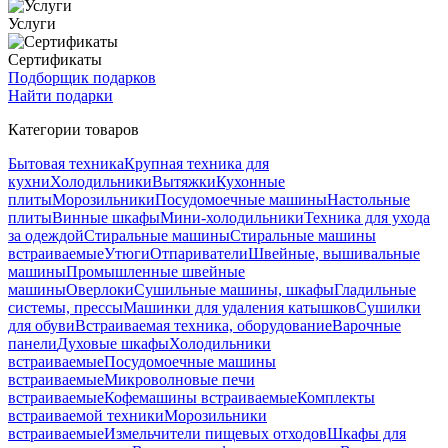
Услуги
Сертификаты
Подборщик подарков
Найти подарки
Категории товаров
Бытовая техника
Крупная техника для
кухни
Холодильники
Вытяжки
Кухонные
плиты
Морозильники
Посудомоечные машины
Настольные
плиты
Винные шкафы
Мини-холодильники
Техника для ухода
за одеждой
Стиральные машины
Стиральные машины
встраиваемые
Утюги
Отпариватели
Швейные, вышивальные
машины
Промышленные швейные
машины
Оверлоки
Сушильные машины, шкафы
Гладильные
системы, прессы
Машинки для удаления катышков
Сушилки
для обуви
Встраиваемая техника, оборудование
Варочные
панели
Духовые шкафы
Холодильники
встраиваемые
Посудомоечные машины
встраиваемые
Микроволновые печи
встраиваемые
Кофемашины встраиваемые
Комплекты
встраиваемой техники
Морозильники
встраиваемые
Измельчители пищевых отходов
Шкафы для