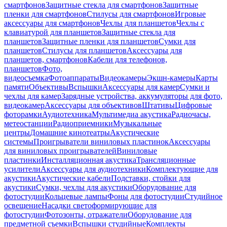
смартфонов
Защитные стекла для смартфонов
Защитные
пленки для смартфонов
Стилусы для смартфонов
Игровые
аксессуары для смартфонов
Чехлы для планшетов
Чехлы с
клавиатурой для планшетов
Защитные стекла для
планшетов
Защитные пленки для планшетов
Сумки для
планшетов
Стилусы для планшетов
Аксессуары для
планшетов, смартфонов
Кабели для телефонов,
планшетов
Фото,
видеосъемка
Фотоаппараты
Видеокамеры
Экшн-камеры
Карты
памяти
Объективы
Вспышки
Аксессуары для камер
Сумки и
чехлы для камер
Зарядные устройства, аккумуляторы для фото,
видеокамер
Аксессуары для объективов
Штативы
Цифровые
фоторамки
Аудиотехника
Мультимедиа акустика
Радиочасы,
метеостанции
Радиоприемники
Музыкальные
центры
Домашние кинотеатры
Акустические
системы
Проигрыватели виниловых пластинок
Аксессуары
для виниловых проигрывателей
Виниловые
пластинки
Инсталляционная акустика
Трансляционные
усилители
Аксессуары для аудиотехники
Комплектующие для
акустики
Акустические кабели
Подставки, стойки для
акустики
Сумки, чехлы для акустики
Оборудование для
фотостудии
Кольцевые лампы
Фоны для фотостудии
Студийное
освещение
Насадки светоформирующие для
фотостудии
Фотозонты, отражатели
Оборудование для
предметной съемки
Вспышки студийные
Комплекты