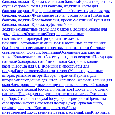
балкона, лоджии
Кресла-мешки для балкона
Кресла подвесные,
стулья садовые
Столы для балкона, лоджии
Шкафы для
балкона, лоджии
Дверцы жалюзийные
Системы хранения для
балкона, лоджии
Журнальные столы, столы-книги
Тумбы для
балкона, лоджии
Кресла-качалки, кресла-маятники
Стулья для
балкона, лоджии
Кресла, пуфы для балкона,
лоджии
Компактные столы для балкона, лоджии
Товары для
дома, бакалея
Освещение
Люстры, потолочные
светильники
Торшеры
Прикроватные лампы,
ночники
Настольные лампы
Споты
Настенные светильники,
бра
Точечные светильники
Трековые светильники
Уличные
светильники, фонари, бра
Лампы
Освещение для картин,
зеркал
Кольцевые лампы
Аксессуары для освещения
Посуда для
готовки
Сковороды, сотейники, воки
Кастрюли, ковши,
казаны
Посуда для СВЧ
Крышки и аксессуары для
посуды
Гастроемкости
Жалюзи, шторы
Жалюзи, рулонные
шторы, римские шторы
Шторы, гардины
Карнизы для
штор
Комплектующие для штор, карнизов, жалюзи
Пленки для
окон
Электроприводные солнцезащитные системы
Столовая
посуда, сервировка
Посуда для напитков
Посуда для горячих
напитков
Посуда для подачи и хранения напитков
Столовые
приборы
Столовая посуда
Посуда для сервировки
Предметы
сервировки
Детская столовая посуда
Декор
Зеркала
Кашпо,
стойки для цветов
Картины, постеры
Часы
интерьерные
Искусственные цветы, растения
Вазы
Ключницы,