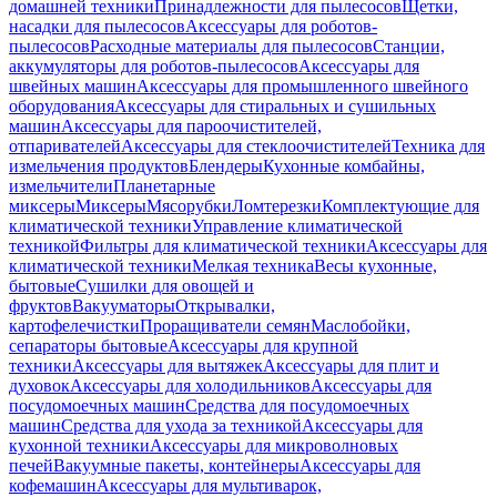
домашней техники
Принадлежности для пылесосов
Щетки,
насадки для пылесосов
Аксессуары для роботов-
пылесосов
Расходные материалы для пылесосов
Станции,
аккумуляторы для роботов-пылесосов
Аксессуары для
швейных машин
Аксессуары для промышленного швейного
оборудования
Аксессуары для стиральных и сушильных
машин
Аксессуары для пароочистителей,
отпаривателей
Аксессуары для стеклоочистителей
Техника для
измельчения продуктов
Блендеры
Кухонные комбайны,
измельчители
Планетарные
миксеры
Миксеры
Мясорубки
Ломтерезки
Комплектующие для
климатической техники
Управление климатической
техникой
Фильтры для климатической техники
Аксессуары для
климатической техники
Мелкая техника
Весы кухонные,
бытовые
Сушилки для овощей и
фруктов
Вакууматоры
Открывалки,
картофелечистки
Проращиватели семян
Маслобойки,
сепараторы бытовые
Аксессуары для крупной
техники
Аксессуары для вытяжек
Аксессуары для плит и
духовок
Аксессуары для холодильников
Аксессуары для
посудомоечных машин
Средства для посудомоечных
машин
Средства для ухода за техникой
Аксессуары для
кухонной техники
Аксессуары для микроволновых
печей
Вакуумные пакеты, контейнеры
Аксессуары для
кофемашин
Аксессуары для мультиварок,