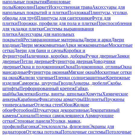
напольные покрытия
Виниловые
полы
Ковролин
Паркет
Искусственная трава
Аксессуары для
напольных покрытий и плитки
Подложка
Плинтусы, уголки,
обводы для труб
Плинтусы для сантехники
Фуги для
плитки
Порожки, профили для пола и плитки
Приспособления
для укладки плитки
Системы выравнивания
плитки
Аксессуары для напольных
покрытий
Реставрационные материалы
Двери и арки
Двери
входные
Двери межкомнатные
Арки межкомнатные
Москитные
сетки
Двери для бани и сауны
Коробки и
фурнитура
Наличники, коробки, доборы
Ручки дверные
Замки
дверные
Петли дверные
Фурнитура дверная
Доводчики
дверные
Окна и подоконники
Окна
Подоконники, отливы
Окна
мансардные
Фурнитура оконная
Мягкие окна
Москитные сетки
на окна
Жалюзи уличные
Пленки солнцезащитные
Крепежные
изделия
Саморезы, шурупы
Гвозди
Анкеры, дюбели
Скобы,
штифты
Перфорированный крепеж
Гайки,
шайбы
Заклепки
Болты, винты, шпильки
Хомуты
Химические
анкеры
Карабины
Фиксаторы арматуры
Шплинты
Пружины
универсальные
Отделка стен
Обои
Жидкие
обои
Фотообои
Штукатурки декоративные
Декоративный
камень
Скинали
Пленки самоклеящиеся
Армирующие
сетки
Стеновые панели
Уголки, маяки,
профили
Вагонка
Стеклохолсты, флизелин
Экраны для
радиаторов
Отделка потолка
Потолочные системы
Потолочные