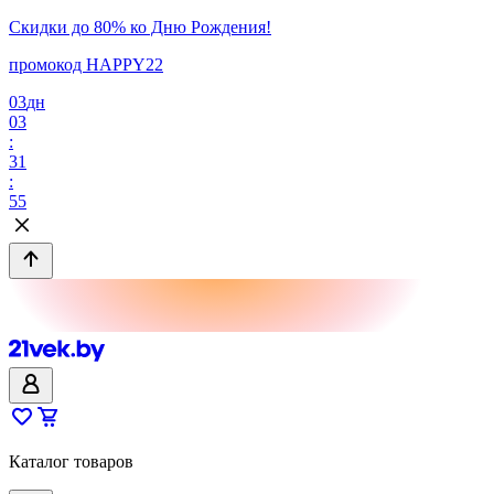
Скидки до 80% ко Дню Рождения!
промокод HAPPY22
03
дн
03
:
31
:
55
Каталог товаров