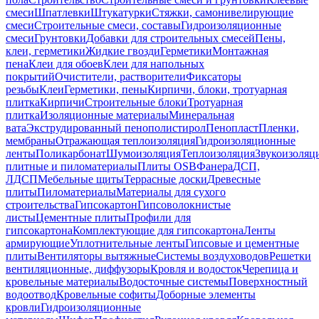
смеси
Шпатлевки
Штукатурки
Стяжки, самонивелирующие
смеси
Строительные смеси, составы
Гидроизоляционные
смеси
Грунтовки
Добавки для строительных смесей
Пены,
клеи, герметики
Жидкие гвозди
Герметики
Монтажная
пена
Клеи для обоев
Клеи для напольных
покрытий
Очистители, растворители
Фиксаторы
резьбы
Клеи
Герметики, пены
Кирпичи, блоки, тротуарная
плитка
Кирпичи
Строительные блоки
Тротуарная
плитка
Изоляционные материалы
Минеральная
вата
Экструдированный пенополистирол
Пенопласт
Пленки,
мембраны
Отражающая теплоизоляция
Гидроизоляционные
ленты
Поликарбонат
Шумоизоляция
Теплоизоляция
Звукоизоляц
плитные и пиломатериалы
Плиты OSB
Фанера
ДСП,
ЛДСП
Мебельные щиты
Террасные доски
Древесные
плиты
Пиломатериалы
Материалы для сухого
строительства
Гипсокартон
Гипсоволокнистые
листы
Цементные плиты
Профили для
гипсокартона
Комплектующие для гипсокартона
Ленты
армирующие
Уплотнительные ленты
Гипсовые и цементные
плиты
Вентиляторы вытяжные
Системы воздуховодов
Решетки
вентиляционные, диффузоры
Кровля и водосток
Черепица и
кровельные материалы
Водосточные системы
Поверхностный
водоотвод
Кровельные софиты
Доборные элементы
кровли
Гидроизоляционные