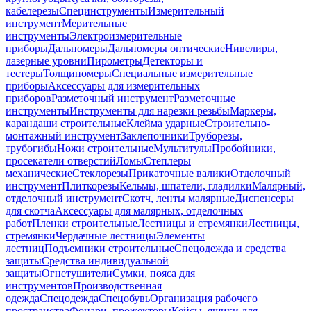
кабелерезы
Специнструменты
Измерительный
инструмент
Мерительные
инструменты
Электроизмерительные
приборы
Дальномеры
Дальномеры оптические
Нивелиры,
лазерные уровни
Пирометры
Детекторы и
тестеры
Толщиномеры
Специальные измерительные
приборы
Аксессуары для измерительных
приборов
Разметочный инструмент
Разметочные
инструменты
Инструменты для нарезки резьбы
Маркеры,
карандаши строительные
Клейма ударные
Строительно-
монтажный инструмент
Заклепочники
Труборезы,
трубогибы
Ножи строительные
Мультитулы
Пробойники,
просекатели отверстий
Ломы
Степлеры
механические
Стеклорезы
Прикаточные валики
Отделочный
инструмент
Плиткорезы
Кельмы, шпатели, гладилки
Малярный,
отделочный инструмент
Скотч, ленты малярные
Диспенсеры
для скотча
Аксессуары для малярных, отделочных
работ
Пленки строительные
Лестницы и стремянки
Лестницы,
стремянки
Чердачные лестницы
Элементы
лестниц
Подъемники строительные
Спецодежда и средства
защиты
Средства индивидуальной
защиты
Огнетушители
Сумки, пояса для
инструментов
Производственная
одежда
Спецодежда
Спецобувь
Организация рабочего
пространства
Фонари, прожекторы
Кейсы, ящики для