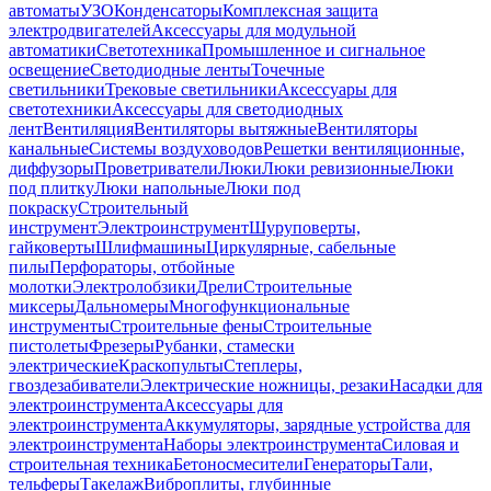
автоматы
УЗО
Конденсаторы
Комплексная защита
электродвигателей
Аксессуары для модульной
автоматики
Светотехника
Промышленное и сигнальное
освещение
Светодиодные ленты
Точечные
светильники
Трековые светильники
Аксессуары для
светотехники
Аксессуары для светодиодных
лент
Вентиляция
Вентиляторы вытяжные
Вентиляторы
канальные
Системы воздуховодов
Решетки вентиляционные,
диффузоры
Проветриватели
Люки
Люки ревизионные
Люки
под плитку
Люки напольные
Люки под
покраску
Строительный
инструмент
Электроинструмент
Шуруповерты,
гайковерты
Шлифмашины
Циркулярные, сабельные
пилы
Перфораторы, отбойные
молотки
Электролобзики
Дрели
Строительные
миксеры
Дальномеры
Многофункциональные
инструменты
Строительные фены
Строительные
пистолеты
Фрезеры
Рубанки, стамески
электрические
Краскопульты
Степлеры,
гвоздезабиватели
Электрические ножницы, резаки
Насадки для
электроинструмента
Аксессуары для
электроинструмента
Аккумуляторы, зарядные устройства для
электроинструмента
Наборы электроинструмента
Силовая и
строительная техника
Бетоносмесители
Генераторы
Тали,
тельферы
Такелаж
Виброплиты, глубинные