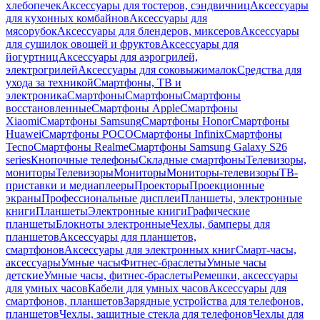
хлебопечек
Аксессуары для тостеров, сэндвичниц
Аксессуары
для кухонных комбайнов
Аксессуары для
мясорубок
Аксессуары для блендеров, миксеров
Аксессуары
для сушилок овощей и фруктов
Аксессуары для
йогуртниц
Аксессуары для аэрогрилей,
электрогрилей
Аксессуары для соковыжималок
Средства для
ухода за техникой
Смартфоны, ТВ и
электроника
Смартфоны
Смартфоны
Смартфоны
восстановленные
Смартфоны Apple
Смартфоны
Xiaomi
Смартфоны Samsung
Смартфоны Honor
Смартфоны
Huawei
Смартфоны POCO
Смартфоны Infinix
Смартфоны
Tecno
Смартфоны Realme
Смартфоны Samsung Galaxy S26
series
Кнопочные телефоны
Складные смартфоны
Телевизоры,
мониторы
Телевизоры
Мониторы
Мониторы-телевизоры
ТВ-
приставки и медиаплееры
Проекторы
Проекционные
экраны
Профессиональные дисплеи
Планшеты, электронные
книги
Планшеты
Электронные книги
Графические
планшеты
Блокноты электронные
Чехлы, бамперы для
планшетов
Аксессуары для планшетов,
смартфонов
Аксессуары для электронных книг
Смарт-часы,
аксессуары
Умные часы
Фитнес-браслеты
Умные часы
детские
Умные часы, фитнес-браслеты
Ремешки, аксессуары
для умных часов
Кабели для умных часов
Аксессуары для
смартфонов, планшетов
Зарядные устройства для телефонов,
планшетов
Чехлы, защитные стекла для телефонов
Чехлы для