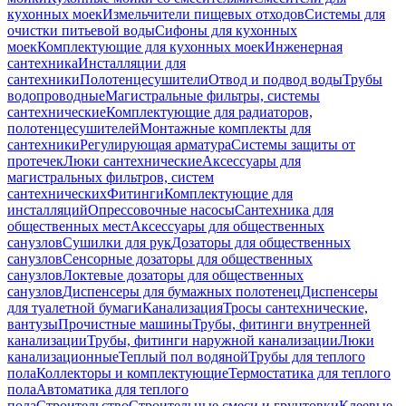
кухонных моек
Измельчители пищевых отходов
Системы для
очистки питьевой воды
Сифоны для кухонных
моек
Комплектующие для кухонных моек
Инженерная
сантехника
Инсталляции для
сантехники
Полотенцесушители
Отвод и подвод воды
Трубы
водопроводные
Магистральные фильтры, системы
сантехнические
Комплектующие для радиаторов,
полотенцесушителей
Монтажные комплекты для
сантехники
Регулирующая арматура
Системы защиты от
протечек
Люки сантехнические
Аксессуары для
магистральных фильтров, систем
сантехнических
Фитинги
Комплектующие для
инсталляций
Опрессовочные насосы
Сантехника для
общественных мест
Аксессуары для общественных
санузлов
Сушилки для рук
Дозаторы для общественных
санузлов
Сенсорные дозаторы для общественных
санузлов
Локтевые дозаторы для общественных
санузлов
Диспенсеры для бумажных полотенец
Диспенсеры
для туалетной бумаги
Канализация
Тросы сантехнические,
вантузы
Прочистные машины
Трубы, фитинги внутренней
канализации
Трубы, фитинги наружной канализации
Люки
канализационные
Теплый пол водяной
Трубы для теплого
пола
Коллекторы и комплектующие
Термостатика для теплого
пола
Автоматика для теплого
пола
Строительство
Строительные смеси и грунтовки
Клеевые