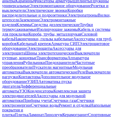
анкеры
Карабины
Фиксаторы арматуры
Шплинты
Пружины
универсальные
Электромонтажное оборудование
Розетки и
выключатели
Электрические звонки
Коробки
распределительные и подрозетники
Электропатроны
Вилки,
штепсели
Заземление
Электромонтажные
изделия
Клеммы
Средства диэлектрические
Трубки
термоусаживаемые
Изолирующие зажимы
Кабель и системы
для прокладки
Короба, трубы, металлорукав
Силовой
кабель
Наконечники, гильзы кабельные
Аксессуары для труб,
коробов
Кабельный крепеж
Арматура СИП
Электрощитовое
оборудование
Электрощиты
Аксессуары для
электрощита
Шины электротехнические
Выключатели
путевые, концевые
Трансформаторы
Аппаратура
управления
Рубильники
Предохранители
Частотные
преобразователи
Пускатели магнитные
Модульная
автоматика
Выключатели автоматические
Реле
Выключатели
нагрузки
Контакторы
Дополнительное модульное
оборудование
УЗИП
Автоматика пуска
двигателя
Дифференциальные
автоматы
УЗО
Конденсаторы
Комплексная защита
электродвигателей
Аксессуары для модульной
автоматики
Приборы учета
Счетчики газа
Счетчики
электроэнергии
Счетчики воды
Ремонт и отделка
Напольные
покрытия и
плитка
Плитка
Ламинат
Линолеум
Керамогранит
Спортивные