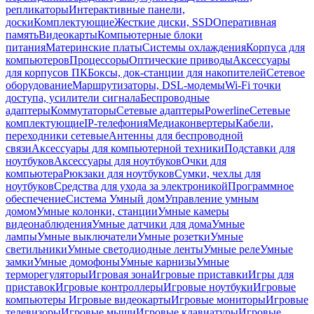
репликаторы
Интерактивные панели,
доски
Комплектующие
Жесткие диски, SSD
Оперативная
память
Видеокарты
Компьютерные блоки
питания
Материнские платы
Системы охлаждения
Корпуса для
компьютеров
Процессоры
Оптические приводы
Аксессуары
для корпусов ПК
Боксы, док-станции для накопителей
Сетевое
оборудование
Маршрутизаторы, DSL-модемы
Wi-Fi точки
доступа, усилители сигнала
Беспроводные
адаптеры
Коммутаторы
Сетевые адаптеры
Powerline
Сетевые
комплектующие
IP-телефония
Медиаконвертеры
Кабели,
переходники сетевые
Антенны для беспроводной
связи
Аксессуары для компьютерной техники
Подставки для
ноутбуков
Аксессуары для ноутбуков
Очки для
компьютера
Рюкзаки для ноутбуков
Сумки, чехлы для
ноутбуков
Средства для ухода за электроникой
Программное
обеспечение
Система Умный дом
Управление умным
домом
Умные колонки, станции
Умные камеры
видеонаблюдения
Умные датчики для дома
Умные
лампы
Умные выключатели
Умные розетки
Умные
светильники
Умные светодиодные ленты
Умные реле
Умные
замки
Умные домофоны
Умные карнизы
Умные
терморегуляторы
Игровая зона
Игровые приставки
Игры для
приставок
Игровые контроллеры
Игровые ноутбуки
Игровые
компьютеры
Игровые видеокарты
Игровые мониторы
Игровые
телевизоры
Игровые мыши
Игровые клавиатуры
Игровые