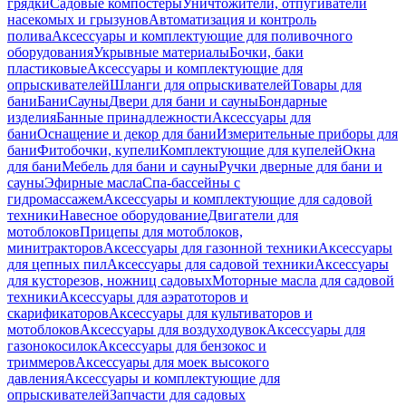
грядки
Садовые компостеры
Уничтожители, отпугиватели
насекомых и грызунов
Автоматизация и контроль
полива
Аксессуары и комплектующие для поливочного
оборудования
Укрывные материалы
Бочки, баки
пластиковые
Аксессуары и комплектующие для
опрыскивателей
Шланги для опрыскивателей
Товары для
бани
Бани
Сауны
Двери для бани и сауны
Бондарные
изделия
Банные принадлежности
Аксессуары для
бани
Оснащение и декор для бани
Измерительные приборы для
бани
Фитобочки, купели
Комплектующие для купелей
Окна
для бани
Мебель для бани и сауны
Ручки дверные для бани и
сауны
Эфирные масла
Спа-бассейны с
гидромассажем
Аксессуары и комплектующие для садовой
техники
Навесное оборудование
Двигатели для
мотоблоков
Прицепы для мотоблоков,
минитракторов
Аксессуары для газонной техники
Аксессуары
для цепных пил
Аксессуары для садовой техники
Аксессуары
для кусторезов, ножниц садовых
Моторные масла для садовой
техники
Аксессуары для аэратоторов и
скарификаторов
Аксессуары для культиваторов и
мотоблоков
Аксессуары для воздуходувок
Аксессуары для
газонокосилок
Аксессуары для бензокос и
триммеров
Аксессуары для моек высокого
давления
Аксессуары и комплектующие для
опрыскивателей
Запчасти для садовых