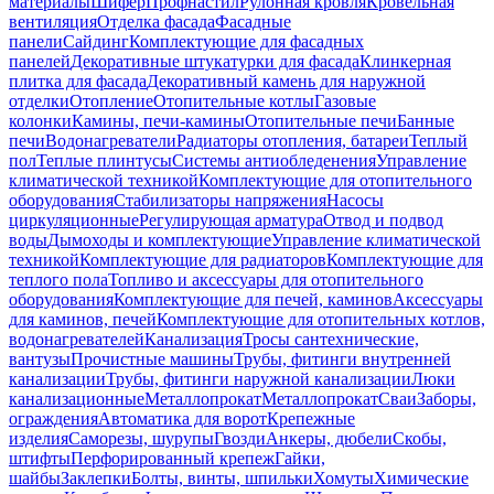
материалы
Шифер
Профнастил
Рулонная кровля
Кровельная
вентиляция
Отделка фасада
Фасадные
панели
Сайдинг
Комплектующие для фасадных
панелей
Декоративные штукатурки для фасада
Клинкерная
плитка для фасада
Декоративный камень для наружной
отделки
Отопление
Отопительные котлы
Газовые
колонки
Камины, печи-камины
Отопительные печи
Банные
печи
Водонагреватели
Радиаторы отопления, батареи
Теплый
пол
Теплые плинтусы
Системы антиобледенения
Управление
климатической техникой
Комплектующие для отопительного
оборудования
Стабилизаторы напряжения
Насосы
циркуляционные
Регулирующая арматура
Отвод и подвод
воды
Дымоходы и комплектующие
Управление климатической
техникой
Комплектующие для радиаторов
Комплектующие для
теплого пола
Топливо и аксессуары для отопительного
оборудования
Комплектующие для печей, каминов
Аксессуары
для каминов, печей
Комплектующие для отопительных котлов,
водонагревателей
Канализация
Тросы сантехнические,
вантузы
Прочистные машины
Трубы, фитинги внутренней
канализации
Трубы, фитинги наружной канализации
Люки
канализационные
Металлопрокат
Металлопрокат
Сваи
Заборы,
ограждения
Автоматика для ворот
Крепежные
изделия
Саморезы, шурупы
Гвозди
Анкеры, дюбели
Скобы,
штифты
Перфорированный крепеж
Гайки,
шайбы
Заклепки
Болты, винты, шпильки
Хомуты
Химические