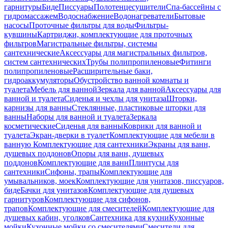
гарнитуры
Биде
Писсуары
Полотенцесушители
Спа-бассейны с
гидромассажем
Водоснабжение
Водонагреватели
Бытовые
насосы
Проточные фильтры для воды
Фильтры-
кувшины
Картриджи, комплектующие для проточных
фильтров
Магистральные фильтры, системы
сантехнические
Аксессуары для магистральных фильтров,
систем сантехнических
Трубы полипропиленовые
Фитинги
полипропиленовые
Расширительные баки,
гидроаккумуляторы
Обустройство ванной комнаты и
туалета
Мебель для ванной
Зеркала для ванной
Аксессуары для
ванной и туалета
Сиденья и чехлы для унитаза
Шторки,
карнизы для ванны
Стеклянные, пластиковые шторки для
ванны
Наборы для ванной и туалета
Зеркала
косметические
Сиденья для ванны
Коврики для ванной и
туалета
Экран-дверки в туалет
Комплектующие для мебели в
ванную
Комплектующие для сантехники
Экраны для ванн,
душевых поддонов
Опоры для ванн, душевых
поддонов
Комплектующие для ванн
Плинтусы для
сантехники
Сифоны, трапы
Комплектующие для
умывальников, моек
Комплектующие для унитазов, писсуаров,
биде
Бачки для унитазов
Комплектующие для душевых
гарнитуров
Комплектующие для сифонов,
трапов
Комплектующие для смесителей
Комплектующие для
душевых кабин, уголков
Сантехника для кухни
Кухонные
мойки
Кухонные мойки со смесителями
Смесители для