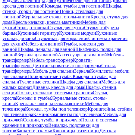
модули
Столешницы для кухни
Мебель для гостиной
Диваны,
кресла для гостиной
Комоды, тумбы для гостиной
Шкафы,
стенки, горки для гостиной
Полки, стеллажи для
гостиной
Журнальные столы, столы-книги
Кресла, стулья для
дома
Кресла-качалки, кресла-маятники
Мебель для
кухни
Столы, столики
Стулья для кухни
Стулья, табуреты
барные
Кухонный гарнитур
Кухонные модули
Кухонные
уголки, диваны
Стульчики для кормления
Системы хранения
для кухни
Мебель для ванной
Тумбы, консоли для
ванной
Шкафы, пеналы для ванной
Шкафчики, полки для
ванной
Зеркала для ванной
Аксессуары для ванной
Мебель-
трансформер
Мебель-трансформер
Кровати-
трансформеры
Детские кроватки-трансформеры
Столы-
трансформеры
Мебель для спальни
Зеркала
Комплекты мебели
для спальни
Прикроватные тумбы
Комоды и тумбы для
спальни
Туалетные столики
Шкафы для спальни
Мебель для
жилых комнат
Диваны, кресла для дома
Шкафы, стенки,
секции
Полки, стеллажи, системы хранения
Стулья,
кресла
Комоды и тумбы
Журнальные столы, столы-
книги
Кресла-качалки, кресла-маятники
Мебель для
телевизора
Комоды, тумбы под телевизор
Кронштейны, стойки
для телевизора
Каминокомплекты под телевизор
Мебель для
прихожей
Секции, тумбы в прихожую
Полки и системы
хранения в прихожую
Вешалки, подставки для
зонтов
Банкетки, скамьи
Ключницы, газетницы
Детская