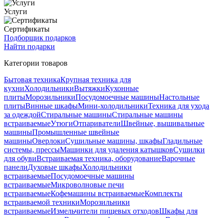
Услуги
Сертификаты
Подборщик подарков
Найти подарки
Категории товаров
Бытовая техника
Крупная техника для
кухни
Холодильники
Вытяжки
Кухонные
плиты
Морозильники
Посудомоечные машины
Настольные
плиты
Винные шкафы
Мини-холодильники
Техника для ухода
за одеждой
Стиральные машины
Стиральные машины
встраиваемые
Утюги
Отпариватели
Швейные, вышивальные
машины
Промышленные швейные
машины
Оверлоки
Сушильные машины, шкафы
Гладильные
системы, прессы
Машинки для удаления катышков
Сушилки
для обуви
Встраиваемая техника, оборудование
Варочные
панели
Духовые шкафы
Холодильники
встраиваемые
Посудомоечные машины
встраиваемые
Микроволновые печи
встраиваемые
Кофемашины встраиваемые
Комплекты
встраиваемой техники
Морозильники
встраиваемые
Измельчители пищевых отходов
Шкафы для