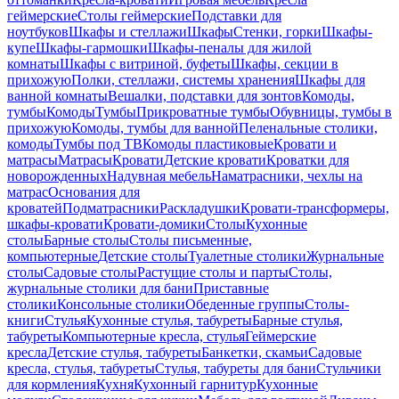
геймерские
Столы геймерские
Подставки для
ноутбуков
Шкафы и стеллажи
Шкафы
Стенки, горки
Шкафы-
купе
Шкафы-гармошки
Шкафы-пеналы для жилой
комнаты
Шкафы с витриной, буфеты
Шкафы, секции в
прихожую
Полки, стеллажи, системы хранения
Шкафы для
ванной комнаты
Вешалки, подставки для зонтов
Комоды,
тумбы
Комоды
Тумбы
Прикроватные тумбы
Обувницы, тумбы в
прихожую
Комоды, тумбы для ванной
Пеленальные столики,
комоды
Тумбы под ТВ
Комоды пластиковые
Кровати и
матрасы
Матрасы
Кровати
Детские кровати
Кроватки для
новорожденных
Надувная мебель
Наматрасники, чехлы на
матрас
Основания для
кроватей
Подматрасники
Раскладушки
Кровати-трансформеры,
шкафы-кровати
Кровати-домики
Столы
Кухонные
столы
Барные столы
Столы письменные,
компьютерные
Детские столы
Туалетные столики
Журнальные
столы
Садовые столы
Растущие столы и парты
Столы,
журнальные столики для бани
Приставные
столики
Консольные столики
Обеденные группы
Столы-
книги
Стулья
Кухонные стулья, табуреты
Барные стулья,
табуреты
Компьютерные кресла, стулья
Геймерские
кресла
Детские стулья, табуреты
Банкетки, скамьи
Садовые
кресла, стулья, табуреты
Стулья, табуреты для бани
Стульчики
для кормления
Кухня
Кухонный гарнитур
Кухонные