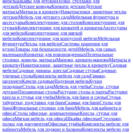
мебель
Шкафы для детской
Полки, стеллажи для
детской
Детские комоды
Кровати детские
Детские
матрасы
Матрасы в кроватку
Наматрасники, защитные чехлы
детские
Мебель для детского сада
Мебельная фурнитура и
аксессуары
Комплектующие для столов
Комплектующие для
стульев
Комплектующие для кроватей и кроваток
Аксессуары
для мебели
Комплектующие для мягкой
мебели
Комплектующие для корпусной мебели
Мебельная
фурнитура
Чехлы для мебели
Системы хранения для
кухни
Товары для безопасности детей
Мебель для самых
маленьких
Кроватки для новорожденных
Пеленальные
столики, комоды, матрасы
Манежи, кровати-манежи
Матрасы в
кроватку
Наматрасники, защитные чехлы в кроватку
Садовая
мебель
Садовые диваны, кресла
Садовые стулья
Садовые,
уличные столы
Комплекты мебели для сада
Гамаки,
шезлонги
Качели садовые
Надувная мебель
Кухни
походные
Столы для сада
Мебель для учебы
Столы, стулья
детские
Письменные столы
Растущие столы и парты
Растущие
кресла и стулья для учебы
Мебель для бани и сауны
Стулья,
табуретки, подставки для бани
Скамьи для бани
Столы для
бани
Журнальные столики для бани
Мебель для кабинета и
офиса
Столы офисные, компьютерные
Кресла, стулья для
офиса
Мягкая мебель для офиса
Шкафы офисные
Стеллажи,
полки для документов
Офисные тумбы
Комплекты мебели для
кабинета
Мебель для лоджии и балкона
Комплекты мебели для