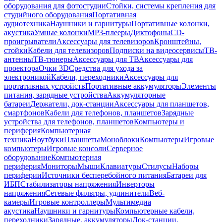
оборудования для фотостудии
Стойки, системы крепления для
студийного оборудования
Портативная
аудиотехника
Наушники и гарнитуры
Портативные колонки,
акустика
Умные колонки
MP3-плееры
Диктофоны
CD-
проигрыватели
Аксессуары для телевизоров
Кронштейны,
стойки
Кабели для телевизоров
Подписки на видеосервисы
ТВ-
антенны
ТВ-тюнеры
Аксессуары для ТВ
Аксессуары для
проектора
Очки 3D
Средства для ухода за
электроникой
Кабели, переходники
Аксессуары для
портативных устройств
Портативные аккумуляторы
Элементы
питания, зарядные устройства
Аккумуляторные
батареи
Держатели, док-станции
Аксессуары для планшетов,
смартфонов
Кабели для телефонов, планшетов
Зарядные
устройства для телефонов, планшетов
Компьютеры и
периферия
Компьютерная
техника
Ноутбуки
Планшеты
Моноблоки
Компьютеры
Игровые
компьютеры
Игровые консоли
Серверное
оборудование
Компьютерная
периферия
Мониторы
Мыши
Клавиатуры
Стилусы
Наборы
периферии
Источники бесперебойного питания
Батареи для
ИБП
Стабилизаторы напряжения
Инверторы
напряжения
Сетевые фильтры, удлинители
Веб-
камеры
Игровые контроллеры
Мультимедиа
акустика
Наушники и гарнитуры
Компьютерные кабели,
переходники
Зарядные, аккумуляторы
Док-станции,