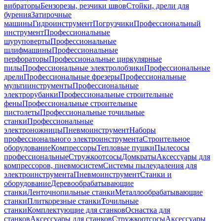
вибраторы
Бензорезы, резчики швов
Стойки, дрели для
бурения
Затирочные
машины
Гидроинструмент
Погрузчики
Профессиональный
инструмент
Профессиональные
шуруповерты
Профессиональные
шлифмашины
Профессиональные
перфораторы
Профессиональные циркулярные
пилы
Профессиональные электролобзики
Профессиональные
дрели
Профессиональные фрезеры
Профессиональные
мультиинструменты
Профессиональные
электрорубанки
Профессиональные строительные
фены
Профессиональные строительные
пистолеты
Профессиональные точильные
станки
Профессиональные
электроножницы
Пневмоинструмент
Наборы
профессионального электроинструмента
Строительное
оборудование
Компрессоры
Тепловые пушки
Пылесосы
профессиональные
Стружкоотсосы
Домкраты
Аксессуары для
компрессоров, пневмосистем
Системы пылеудаления для
электроинструмента
Пневмоинструмент
Станки и
оборудование
Деревообрабатывающие
станки
Ленточнопильные станки
Металлообрабатывающие
станки
Плиткорезные станки
Точильные
станки
Комплектующие для станков
Оснастка для
станков
Аксессуары для станков
Стружкоотсосы
Аксессуары