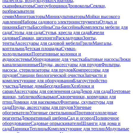
пылесосы, воздуходувки
Аэраторы,
скарификаторы
Снегоуборщики
Дровоколы
Сеялки,
разбрасыватели
семян
Минитракторы
Миникультиваторы
Мойки высокого
давления
Наборы садового электроинструмента
Отдых и
пикник
Батуты
Бассейны
Спа-бассейны
Комплекты мебели для
сада
Столы для сада
Стулья, кресла для сада
Качели
садовые
Гамаки, шезлонги
Раскладушки
Зонты,
тенты
Аксессуары для садовой мебели
Грили
Мангалы,
коптильни
Детская площадка
Сумки-
холодильники
Портативные колонки и
аудиосистемы
Оборудование для участка
Бытовые насосы
Люки
канализационные
Пруды, аксессуары для прудов
Фильтры,
насосы, стерилизаторы для прудов
Компрессоры для
прудов
Станции биологической очистки
Запчасти и
комплектующие для оборудования
Благоустройство
участка
Дачные дома
Беседки
Бани
Хозблоки и
сараи
Аксессуары для озеленения сада
Декор для сада
Почтовые
ящики, таблички
Козырьки
Скворечники, кормушки для
птиц
Домики для насекомых
Фонтаны, скульптуры для
сада
Пруды, аксессуары для прудов
Уличные
обогреватели
Уличные светильники
Противогололедные
реагенты
Декоративный щебень
Сад и огород
Поливочное
оборудование
Садовые опрыскиватели
Шланги для дома и
сада
Парники
Теплицы
Комплектующие для теплиц
Модульные