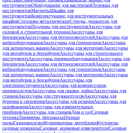
инструментов
Оборудование для мастерской
Тележки для
инструментов
Магниты
Шкафы для
инструментов
Комплектующие для инструментальных
шкафов
Стеллажи металлические
Стенды, держатели для
инструментов
Поддоны для инструментов
Аксессуары для
силовой и строительной техники
Аксессуары для
бензорезов
Аксессуары для бетоносмесителей
Аксессуары для
виброоборудования
Аксессуары для генераторов
Аксессуары
для затирочных машин
Аксессуары для мотопомп
Аксессуары
для мотобуров и бензобуров
Аксессуары для строительного
инструмента
Аксессуары пневмооборудования
Аксессуары для
бензорезов
Аксессуары для бетоносмесителей
Аксессуары для
виброоборудования
Аксессуары для генераторов
Аксессуары
для затирочных машин
Аксессуары для мотопомп
Аксессуары
для мотобуров и бензобуров
Аксессуары для
электроинструмента
Аксессуары для компрессоров,
пневмосистем
Аксессуары для сварки, пайки
Аксессуары для
станков
Аксессуары для стружкоотсосов
Аксессуары для
бурения и сверления
Аксессуары для резания
Аксессуары для
шлифования
Аксессуары для измерительных
приборов
Аксессуары для станков
Дом и сад
Садовая
техника
Триммеры, бензокосы
Цепные
пилы
Газонокосилки
Культиваторы, мотоблоки
Кусторезы,
садовые ножницы
Садовые, кормовые измельчители
Садовые