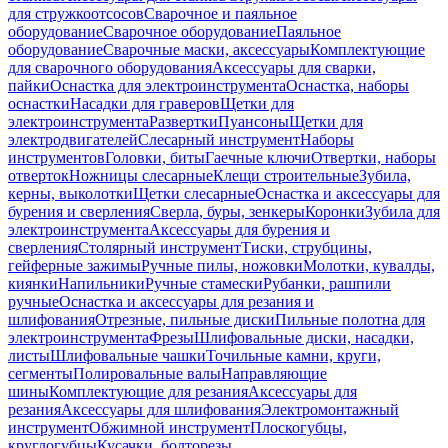
для стружкоотсосов
Сварочное и паяльное
оборудование
Сварочное оборудование
Паяльное
оборудование
Сварочные маски, аксессуары
Комплектующие
для сварочного оборудования
Аксессуары для сварки,
пайки
Оснастка для электроинструмента
Оснастка, наборы
оснастки
Насадки для граверов
Щетки для
электроинструмента
Развертки
Пуансоны
Щетки для
электродвигателей
Слесарный инструмент
Наборы
инструментов
Головки, биты
Гаечные ключи
Отвертки, наборы
отверток
Ножницы слесарные
Клещи строительные
Зубила,
керны, выколотки
Щетки слесарные
Оснастка и аксессуары для
бурения и сверления
Сверла, буры, зенкеры
Коронки
Зубила для
электроинструмента
Аксессуары для бурения и
сверления
Столярный инструмент
Тиски, струбцины,
гейферные зажимы
Ручные пилы, ножовки
Молотки, кувалды,
киянки
Напильники
Ручные стамески
Рубанки, рашпили
ручные
Оснастка и аксессуары для резания и
шлифования
Отрезные, пильные диски
Пильные полотна для
электроинструмента
Фрезы
Шлифовальные диски, насадки,
листы
Шлифовальные чашки
Точильные камни, круги,
сегменты
Полировальные валы
Направляющие
шины
Комплектующие для резания
Аксессуары для
резания
Аксессуары для шлифования
Электромонтажный
инструмент
Обжимной инструмент
Плоскогубцы,
круглогубцы
Кусачки, болторезы,