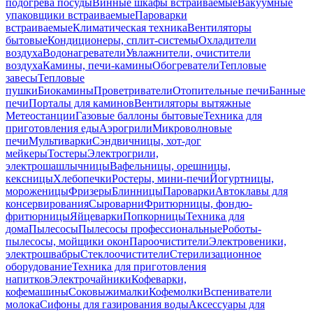
подогрева посуды
Винные шкафы встраиваемые
Вакуумные
упаковщики встраиваемые
Пароварки
встраиваемые
Климатическая техника
Вентиляторы
бытовые
Кондиционеры, сплит-системы
Охладители
воздуха
Водонагреватели
Увлажнители, очистители
воздуха
Камины, печи-камины
Обогреватели
Тепловые
завесы
Тепловые
пушки
Биокамины
Проветриватели
Отопительные печи
Банные
печи
Порталы для каминов
Вентиляторы вытяжные
Метеостанции
Газовые баллоны бытовые
Техника для
приготовления еды
Аэрогрили
Микроволновые
печи
Мультиварки
Сэндвичницы, хот-дог
мейкеры
Тостеры
Электрогрили,
электрошашлычницы
Вафельницы, орешницы,
кексницы
Хлебопечки
Ростеры, мини-печи
Йогуртницы,
мороженицы
Фризеры
Блинницы
Пароварки
Автоклавы для
консервирования
Сыроварни
Фритюрницы, фондю-
фритюрницы
Яйцеварки
Попкорницы
Техника для
дома
Пылесосы
Пылесосы профессиональные
Роботы-
пылесосы, мойщики окон
Пароочистители
Электровеники,
электрошвабры
Стеклоочистители
Стерилизационное
оборудование
Техника для приготовления
напитков
Электрочайники
Кофеварки,
кофемашины
Соковыжималки
Кофемолки
Вспениватели
молока
Сифоны для газирования воды
Аксессуары для