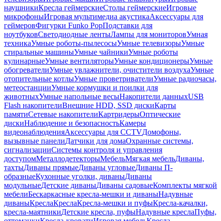
наушники
Кресла геймерские
Столы геймерские
Игровые
микрофоны
Игровая мультимедиа акустика
Аксессуары для
геймеров
Фигурки Funko Pop
Подставки для
ноутбуков
Светодиодные ленты
Лампы для мониторов
Умная
техника
Умные роботы-пылесосы
Умные телевизоры
Умные
стиральные машины
Умные чайники
Умные роботы
кулинарные
Умные вентиляторы
Умные кондиционеры
Умные
обогреватели
Умные увлажнители, очистители воздуха
Умные
отопительные котлы
Умные проветриватели
Умные радиочасы,
метеостанции
Умные кормушки и поилки для
животных
Умные напольные весы
Накопители данных
USB
Flash накопители
Внешние HDD, SSD диски
Карты
памяти
Сетевые накопители
Картридеры
Оптические
диски
Наблюдение и безопасность
Камеры
видеонаблюдения
Аксессуары для CCTV
Домофоны,
вызывные панели
Датчики для дома
Охранные системы,
сигнализации
Системы контроля и управления
доступом
Металлодетекторы
Мебель
Мягкая мебель
Диваны,
тахты
Диваны прямые
Диваны угловые
Диваны П-
образные
Кухонные уголки, диваны
Диваны
модульные
Детские диваны
Диваны садовые
Комплекты мягкой
мебели
Бескаркасные кресла-мешки и диваны
Надувные
диваны
Кресла
Кресла
Кресла-мешки и пуфы
Кресла-качалки,
кресла-маятники
Детские кресла, пуфы
Надувные кресла
Пуфы,
оттоманки
Кресла-кровати
Игровая мебель
Кресла