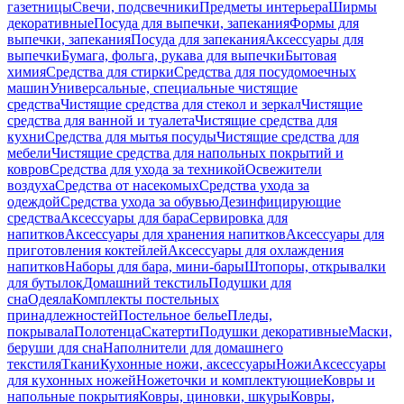
газетницы
Свечи, подсвечники
Предметы интерьера
Ширмы
декоративные
Посуда для выпечки, запекания
Формы для
выпечки, запекания
Посуда для запекания
Аксессуары для
выпечки
Бумага, фольга, рукава для выпечки
Бытовая
химия
Средства для стирки
Средства для посудомоечных
машин
Универсальные, специальные чистящие
средства
Чистящие средства для стекол и зеркал
Чистящие
средства для ванной и туалета
Чистящие средства для
кухни
Средства для мытья посуды
Чистящие средства для
мебели
Чистящие средства для напольных покрытий и
ковров
Средства для ухода за техникой
Освежители
воздуха
Средства от насекомых
Средства ухода за
одеждой
Средства ухода за обувью
Дезинфицирующие
средства
Аксессуары для бара
Сервировка для
напитков
Аксессуары для хранения напитков
Аксессуары для
приготовления коктейлей
Аксессуары для охлаждения
напитков
Наборы для бара, мини-бары
Штопоры, открывалки
для бутылок
Домашний текстиль
Подушки для
сна
Одеяла
Комплекты постельных
принадлежностей
Постельное белье
Пледы,
покрывала
Полотенца
Скатерти
Подушки декоративные
Маски,
беруши для сна
Наполнители для домашнего
текстиля
Ткани
Кухонные ножи, аксессуары
Ножи
Аксессуары
для кухонных ножей
Ножеточки и комплектующие
Ковры и
напольные покрытия
Ковры, циновки, шкуры
Ковры,