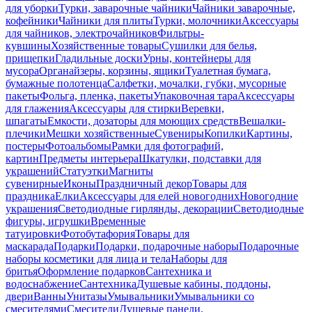
для уборки
Турки, заварочные чайники
Чайники заварочные,
кофейники
Чайники для плиты
Турки, молочники
Аксессуары
для чайников, электрочайников
Фильтры-
кувшины
Хозяйственные товары
Сушилки для белья,
прищепки
Гладильные доски
Урны, контейнеры для
мусора
Органайзеры, корзины, ящики
Туалетная бумага,
бумажные полотенца
Салфетки, мочалки, губки, мусорные
пакеты
Фольга, пленка, пакеты
Упаковочная тара
Аксессуары
для глажения
Аксессуары для стирки
Веревки,
шпагаты
Емкости, дозаторы для моющих средств
Вешалки-
плечики
Мешки хозяйственные
Сувениры
Копилки
Картины,
постеры
Фотоальбомы
Рамки для фотографий,
картин
Предметы интерьера
Шкатулки, подставки для
украшений
Статуэтки
Магниты
сувенирные
Иконы
Праздничный декор
Товары для
праздника
Елки
Аксессуары для елей новогодних
Новогодние
украшения
Светодиодные гирлянды, декорации
Светодиодные
фигуры, игрушки
Временные
татуировки
Фотобутафория
Товары для
маскарада
Подарки
Подарки, подарочные наборы
Подарочные
наборы косметики для лица и тела
Наборы для
бритья
Оформление подарков
Сантехника и
водоснабжение
Сантехника
Душевые кабины, поддоны,
двери
Ванны
Унитазы
Умывальники
Умывальники со
смесителями
Смесители
Душевые панели,