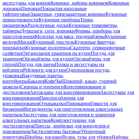
аксессуары для ковров
Коврики, наборы ковриков
Ковровые
дорожки
Циновки
Покрытия напольные
тафтинговые
Защитные, грязезащитные коврики
Кухонные
принадлежности
Кухонные приборы
Терки,
овощерезки
Разделочные доски
Кухонные термометры,
таймеры
Дуршлаги, сита, воронки
Формы, приборы для
приготовления
Молотки для мяса, тендерайзеры
Кухонные
мелочи
Миски
Кухонный текстиль
Кухонные фартуки,
прихватки
Кухонные полотенца
Скатерти, сервировочные
салфетки
Организация хранения на кухне
Посуда для
хранения
Органайзеры для кухни
Органайзеры для
специй
Посуда для ланча
Полки и аксессуары на
рейлинги
Рейлинги для кухни
Одноразовая посуда,
упаковка
Вакуумные пакеты,
контейнеры
Бакалея
Кофе
Чай
Цикорий, какао, горячий
шоколад
Сиропы и топпинги
Консервирование и
дистилляция
Автоклавы для консервирования
Аксессуары для
консервирования
Приспособления для
консервирования
Открывалки
Пивоварни
Емкости для
брожения
Ингредиенты для приготовления алкогольных
напитков
Аксессуары для приготовления и хранения
алкогольных напитков
Комплектующие для
дистилляторов
Прессы, дробилки для виноделия и
пивоварения
Дистилляторы бытовые
Уборочный
инвентарь
Швабры, насадки
Ведра, тазы для уборки
Наборы