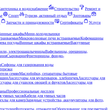
антехника и водоснабжение
Строительство
Ремонт и
ье
Спорт
Туризм, активный отдых
Зоотовары
я
Запчасти и принадлежности
Сертификаты
Услуги
Винные шкафы
Мини-холодильники
траиваемые
Микроволновые печи встраиваемые
Кофемашины
ева посуды
Винные шкафы встраиваемые
Вакуумные
рили, электрошашлычницы
Вафельницы, орешницы,
ания
Сыроварни
Фритюрницы, фондю-
а
Сифоны для газирования воды
терезки
тели семян
Маслобойки, сепараторы бытовые
машин
Аксессуары для мультиварок, хлебопечек
Аксессуары для
ссуары для сушилок овощей и фруктов
Аксессуары для
раны
Профессиональные дисплеи
я умных часов
Кабели для умных часов
ехлы для камер
Зарядные устройства, аккумуляторы для фото,
тостудии
Фотозонты, отражатели
Оборудование для предметной