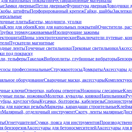
 для напольных покрытий
Реставрационные материалы
ые
Замки дверные
Петли дверные
Фурнитура дверная
Доводчики 
Скобы, штифты
Перфорированный крепеж
Гайки, шайбы
Заклепки
ерсальные
лочные плиты
Багеты, молдинги, уголки
на
Клеи для обоев
Клеи для напольных покрытий
Очистители, рас
Трубки термоусаживаемые
Изолирующие зажимы
лектрощита
Шины электротехнические
Выключатели путевые, ко
атели
Пускатели магнитные
одные ленты
Точечные светильники
Трековые светильники
Аксесс
и под покраску
ли, тельферы
Такелаж
Виброплиты, глубинные вибраторы
Бензор
сосы профессиональные
Стружкоотсосы
Домкраты
Аксессуары д
аяльное оборудование
Сварочные маски, аксессуары
Комплектующ
ечные ключи
Отвертки, наборы отверток
Ножницы слесарные
Кле
учные пилы, ножовки
Молотки, кувалды, киянки
Напильники
Ру
убцы, круглогубцы
Кусачки, болторезы, кабелерезы
Специнструм
ы для нарезки резьбы
Маркеры, карандаши строительные
Клейма
и
Малярный, отделочный инструмент
Скотч, ленты малярные
Дисп
иты
Огнетушители
Сумки, пояса для инструментов
Производствен
я бензорезов
Аксессуары для бетоносмесителей
Аксессуары для 