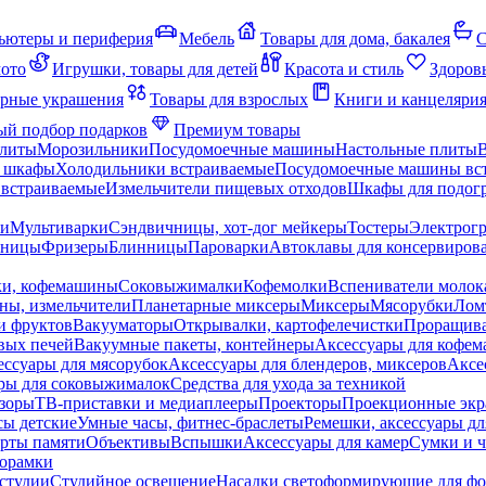
ьютеры и периферия
Мебель
Товары для дома, бакалея
С
мото
Игрушки, товары для детей
Красота и стиль
Здоров
рные украшения
Товары для взрослых
Книги и канцеляри
й подбор подарков
Премиум товары
плиты
Морозильники
Посудомоечные машины
Настольные плиты
 шкафы
Холодильники встраиваемые
Посудомоечные машины вс
встраиваемые
Измельчители пищевых отходов
Шкафы для подогр
чи
Мультиварки
Сэндвичницы, хот-дог мейкеры
Тостеры
Электрог
еницы
Фризеры
Блинницы
Пароварки
Автоклавы для консервиров
ки, кофемашины
Соковыжималки
Кофемолки
Вспениватели молок
ны, измельчители
Планетарные миксеры
Миксеры
Мясорубки
Лом
и фруктов
Вакууматоры
Открывалки, картофелечистки
Проращива
вых печей
Вакуумные пакеты, контейнеры
Аксессуары для кофе
ессуары для мясорубок
Аксессуары для блендеров, миксеров
Аксе
ры для соковыжималок
Средства для ухода за техникой
зоры
ТВ-приставки и медиаплееры
Проекторы
Проекционные эк
сы детские
Умные часы, фитнес-браслеты
Ремешки, аксессуары дл
рты памяти
Объективы
Вспышки
Аксессуары для камер
Сумки и ч
орамки
студии
Студийное освещение
Насадки светоформирующие для фо