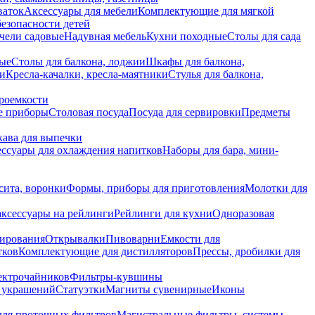
ваток
Аксессуары для мебели
Комплектующие для мягкой
безопасности детей
чели садовые
Надувная мебель
Кухни походные
Столы для сада
вые
Столы для балкона, лоджии
Шкафы для балкона,
ии
Кресла-качалки, кресла-маятники
Стулья для балкона,
роемкости
е приборы
Столовая посуда
Посуда для сервировки
Предметы
укава для выпечки
ссуары для охлаждения напитков
Наборы для бара, мини-
сита, воронки
Формы, приборы для приготовления
Молотки для
аксессуары на рейлинги
Рейлинги для кухни
Одноразовая
вирования
Открывалки
Пивоварни
Емкости для
тков
Комплектующие для дистилляторов
Прессы, дробилки для
лектрочайников
Фильтры-кувшины
я украшений
Статуэтки
Магниты сувенирные
Иконы
ля проточных фильтров
Магистральные фильтры, системы