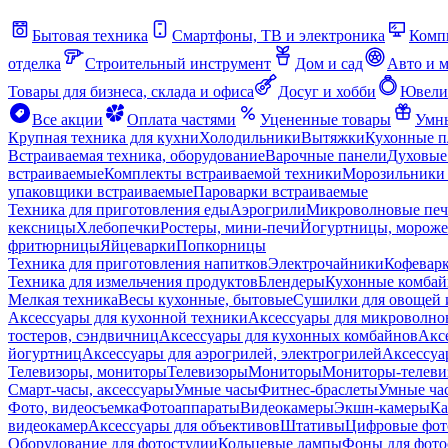
Бытовая техника
Смартфоны, ТВ и электроника
Комп
отделка
Строительный инструмент
Дом и сад
Авто и 
Товары для бизнеса, склада и офиса
Досуг и хобби
Ювели
Все акции
Оплата частями
Уцененные товары
Умны
Крупная техника для кухни
Холодильники
Вытяжки
Кухонные 
Встраиваемая техника, оборудование
Варочные панели
Духовые
встраиваемые
Комплекты встраиваемой техники
Морозильники 
упаковщики встраиваемые
Пароварки встраиваемые
Техника для приготовления еды
Аэрогрили
Микроволновые пе
кексницы
Хлебопечки
Ростеры, мини-печи
Йогуртницы, морож
фритюрницы
Яйцеварки
Попкорницы
Техника для приготовления напитков
Электрочайники
Кофевар
Техника для измельчения продуктов
Блендеры
Кухонные комбай
Мелкая техника
Весы кухонные, бытовые
Сушилки для овощей 
Аксессуары для кухонной техники
Аксессуары для микроволно
тостеров, сэндвичниц
Аксессуары для кухонных комбайнов
Акс
йогуртниц
Аксессуары для аэрогрилей, электрогрилей
Аксессуа
Телевизоры, мониторы
Телевизоры
Мониторы
Мониторы-телеви
Смарт-часы, аксессуары
Умные часы
Фитнес-браслеты
Умные ча
Фото, видеосъемка
Фотоаппараты
Видеокамеры
Экшн-камеры
Ка
видеокамер
Аксессуары для объективов
Штативы
Цифровые фот
Оборудование для фотостудии
Кольцевые лампы
Фоны для фото