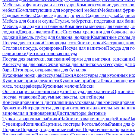
Мебельная фурнитура и аксессуары
Комплектующие для столов
мебели
Комплектующие для корпусной мебели
Мебельная фурн
Садовая мебель
Садовые диваны, кресла
Садовые стулья
Садовые
Мебель для бани и сауны
Стулья, табуретки, подставки для бани
Мебель для лоджии и балкона
Комплекты мебели для балкона, 
лоджии
Дверцы жалюзийные
Системы хранения для балкона, л
лоджии
Кресла, пуфы для балкона, лоджии
Компактные столы дл
Посуда для готовки
Сковороды, сотейники, воки
Кастрюли, ков
Столовая посуда, сервировка
Посуда для напитков
Посуда для г
сервировки
Детская столовая посуда
Посуда для выпечки, запекания
Формы для выпечки, запекания
Аксессуары для бара
Сервировка для напитков
Аксессуары для 
бары
Штопоры, открывалки для бутылок
Кухонные ножи, аксессуары
Ножи
Аксессуары для кухонных н
Кухонные принадлежности
Кухонные приборы
Терки, овощерез
мяса, тендерайзеры
Кухонные мелочи
Миски
Организация хранения на кухне
Посуда для хранения
Органайзе
посуда, упаковка
Вакуумные пакеты, контейнеры
Консервирование и дистилляция
Автоклавы для консервирован
брожения
Ингредиенты для приготовления алкогольных напит
виноделия и пивоварения
Дистилляторы бытовые
Турки, заварочные чайники
Чайники заварочные, кофейники
Ча
Сувениры
Копилки
Картины, постеры
Фотоальбомы
Рамки для ф
Подарки
Подарки, подарочные наборы
Подарочные наборы косм
Водоснабжение
Водонагреватели
Бытовые насосы
Проточные фи