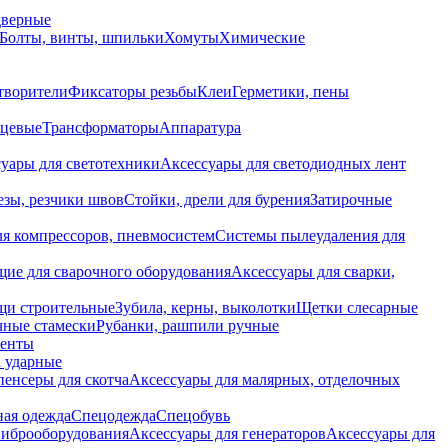
дверные
Болты, винты, шпильки
Хомуты
Химические
творители
Фиксаторы резьбы
Клеи
Герметики, пены
нцевые
Трансформаторы
Аппаратура
уары для светотехники
Аксессуары для светодиодных лент
езы, резчики швов
Стойки, дрели для бурения
Затирочные
ля компрессоров, пневмосистем
Системы пылеудаления для
ие для сварочного оборудования
Аксессуары для сварки,
щи строительные
Зубила, керны, выколотки
Щетки слесарные
чные стамески
Рубанки, рашпили ручные
енты
 ударные
енсеры для скотча
Аксессуары для малярных, отделочных
ная одежда
Спецодежда
Спецобувь
виброоборудования
Аксессуары для генераторов
Аксессуары для