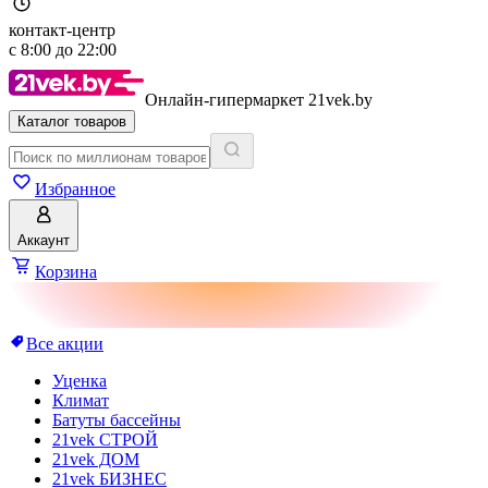
контакт-центр
с
8:00
до
22:00
Онлайн-гипермаркет 21vek.by
Каталог товаров
Избранное
Аккаунт
Корзина
Все акции
Уценка
Климат
Батуты бассейны
21vek СТРОЙ
21vek ДОМ
21vek БИЗНЕС