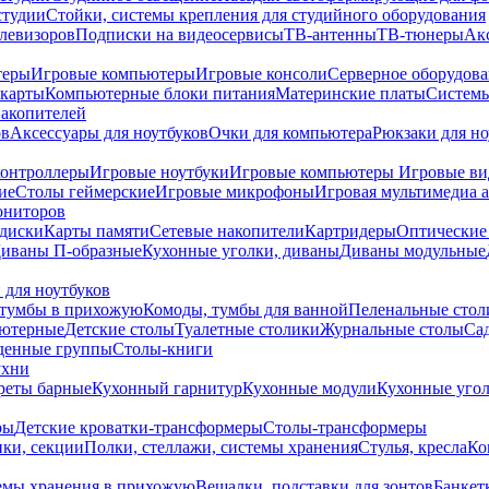
студии
Стойки, системы крепления для студийного оборудования
елевизоров
Подписки на видеосервисы
ТВ-антенны
ТВ-тюнеры
Ак
теры
Игровые компьютеры
Игровые консоли
Серверное оборудов
карты
Компьютерные блоки питания
Материнские платы
Системы
накопителей
ов
Аксессуары для ноутбуков
Очки для компьютера
Рюкзаки для но
контроллеры
Игровые ноутбуки
Игровые компьютеры
Игровые ви
ие
Столы геймерские
Игровые микрофоны
Игровая мультимедиа 
ониторов
диски
Карты памяти
Сетевые накопители
Картридеры
Оптические
иваны П-образные
Кухонные уголки, диваны
Диваны модульные
 для ноутбуков
тумбы в прихожую
Комоды, тумбы для ванной
Пеленальные стол
ьютерные
Детские столы
Туалетные столики
Журнальные столы
Са
денные группы
Столы-книги
ухни
уреты барные
Кухонный гарнитур
Кухонные модули
Кухонные угол
ры
Детские кроватки-трансформеры
Столы-трансформеры
ки, секции
Полки, стеллажи, системы хранения
Стулья, кресла
Ко
емы хранения в прихожую
Вешалки, подставки для зонтов
Банкет