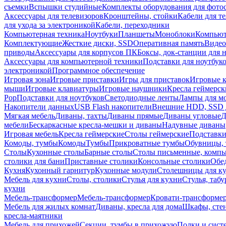
съемки
Вспышки студийные
Комплекты оборудования для фото
Аксессуары для телевизоров
Кронштейны, стойки
Кабели для т
для ухода за электроникой
Кабели, переходники
Компьютерная техника
Ноутбуки
Планшеты
Моноблоки
Компью
Комплектующие
Жесткие диски, SSD
Оперативная память
Видео
приводы
Аксессуары для корпусов ПК
Боксы, док-станции для 
Аксессуары для компьютерной техники
Подставки для ноутбук
электроникой
Программное обеспечение
Игровая зона
Игровые приставки
Игры для приставок
Игровые 
мыши
Игровые клавиатуры
Игровые наушники
Кресла геймерск
Pop
Подставки для ноутбуков
Светодиодные ленты
Лампы для м
Накопители данных
USB Flash накопители
Внешние HDD, SSD 
Мягкая мебель
Диваны, тахты
Диваны прямые
Диваны угловые
Д
мебели
Бескаркасные кресла-мешки и диваны
Надувные диваны
Игровая мебель
Кресла геймерские
Столы геймерские
Подставки
Комоды, тумбы
Комоды
Тумбы
Прикроватные тумбы
Обувницы, 
Столы
Кухонные столы
Барные столы
Столы письменные, комп
столики для бани
Приставные столики
Консольные столики
Обе
Кухня
Кухонный гарнитур
Кухонные модули
Столешницы для к
Мебель для кухни
Столы, столики
Стулья для кухни
Стулья, таб
кухни
Мебель-трансформер
Мебель-трансформер
Кровати-трансформе
Мебель для жилых комнат
Диваны, кресла для дома
Шкафы, стен
кресла-маятники
Мебель для прихожей
Секции, тумбы в прихожую
Полки и сист