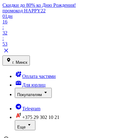
Скидки до 80% ко Дню Рождения!
промокод HAPPY22
01
дн
16
:
32
:
53
г. Минск
Оплата частями
Для юрлиц
Покупателям
Telegram
+375 29
302 10 21
Еще