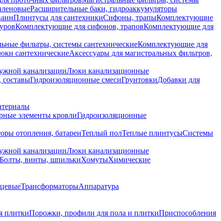
иленовые
Расширительные баки, гидроаккумуляторы
ванн
Плинтусы для сантехники
Сифоны, трапы
Комплектующие
уров
Комплектующие для сифонов, трапов
Комплектующие для
ьные фильтры, системы сантехнические
Комплектующие для
юки сантехнические
Аксессуары для магистральных фильтров,
ружной канализации
Люки канализационные
 составы
Гидроизоляционные смеси
Грунтовки
Добавки для
атериалы
рные элементы кровли
Гидроизоляционные
оры отопления, батареи
Теплый пол
Теплые плинтусы
Системы
ружной канализации
Люки канализационные
Болты, винты, шпильки
Хомуты
Химические
нцевые
Трансформаторы
Аппаратура
я плитки
Порожки, профили для пола и плитки
Приспособления