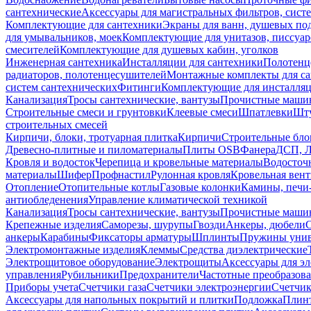
сантехнические
Аксессуары для магистральных фильтров, сист
Комплектующие для сантехники
Экраны для ванн, душевых по
для умывальников, моек
Комплектующие для унитазов, писсуар
смесителей
Комплектующие для душевых кабин, уголков
Инженерная сантехника
Инсталляции для сантехники
Полотенц
радиаторов, полотенцесушителей
Монтажные комплекты для с
систем сантехнических
Фитинги
Комплектующие для инсталля
Канализация
Тросы сантехнические, вантузы
Прочистные маши
Строительные смеси и грунтовки
Клеевые смеси
Шпатлевки
Шту
строительных смесей
Кирпичи, блоки, тротуарная плитка
Кирпичи
Строительные бло
Древесно-плитные и пиломатериалы
Плиты OSB
Фанера
ДСП, 
Кровля и водосток
Черепица и кровельные материалы
Водосточ
материалы
Шифер
Профнастил
Рулонная кровля
Кровельная вен
Отопление
Отопительные котлы
Газовые колонки
Камины, печи
антиобледенения
Управление климатической техникой
Канализация
Тросы сантехнические, вантузы
Прочистные маши
Крепежные изделия
Саморезы, шурупы
Гвозди
Анкеры, дюбели
анкеры
Карабины
Фиксаторы арматуры
Шплинты
Пружины унив
Электромонтажные изделия
Клеммы
Средства диэлектрические
Электрощитовое оборудование
Электрощиты
Аксессуары для э
управления
Рубильники
Предохранители
Частотные преобразов
Приборы учета
Счетчики газа
Счетчики электроэнергии
Счетчи
Аксессуары для напольных покрытий и плитки
Подложка
Плинт