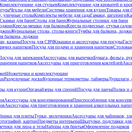
Комплектующие для стульев
Комплектующие для кроватей и кро
итура
Чехлы для мебели
Системы хранения для кухни
Товары для 
, уличные столы
Комплекты мебели для сада
Гамаки, шезлонги
Ка
Скамьи для бани
Столы для бани
Журнальные столики для бани
лоджии
Кресла-мешки для балкона
Кресла подвесные, стулья садо
оджии
Журнальные столы, столы-книги
Тумбы для балкона, лодж
я балкона, лоджии
ши, казаны
Посуда для СВЧ
Крышки и аксессуары для посуды
Гаст
орячих напитков
Посуда для подачи и хранения напитков
Столовы
Посуда для запекания
Аксессуары для выпечки
Бумага, фольга, р
хранения напитков
Аксессуары для приготовления коктейлей
Аксе
ожей
Ножеточки и комплектующие
ки
Разделочные доски
Кухонные термометры, таймеры
Дуршлаги, 
ры для кухни
Органайзеры для специй
Посуда для ланча
Полки и 
ия
Аксессуары для консервирования
Приспособления для консер
ков
Аксессуары для приготовления и хранения алкогольных напи
йники для плиты
Турки, молочники
Аксессуары для чайников, э
отографий, картин
Предметы интерьера
Шкатулки, подставки дл
етики для лица и тела
Наборы для бритья
Оформление подарков
льтры для воды
Фильтры-кувшины
Картриджи, комплектующие д