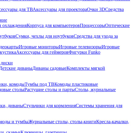
сессуары для ТВ
Аксессуары для проектора
Очки 3D
Средства
ание
 охлаждения
Корпуса для компьютеров
Процессоры
Оптические
утбуков
Сумки, чехлы для ноутбуков
Средства для ухода за
деокарты
Игровые мониторы
Игровые телевизоры
Игровые
акустика
Аксессуары для геймеров
Фигурки Funko
 диски
Детские диваны
Диваны садовые
Комплекты мягкой
ики, комоды
Тумбы под ТВ
Комоды пластиковые
довые столы
Растущие столы и парты
Столы, журнальные
ки, диваны
Стульчики для кормления
Системы хранения для
моды и тумбы
Журнальные столы, столы-книги
Кресла-качалки,
ки, скамьи
Ключницы, газетницы