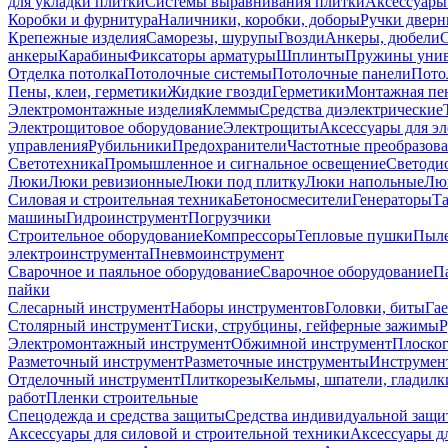
для укладки плитки
Системы выравнивания плитки
Аксессуары
Коробки и фурнитура
Наличники, коробки, доборы
Ручки дверн
Крепежные изделия
Саморезы, шурупы
Гвозди
Анкеры, дюбели
анкеры
Карабины
Фиксаторы арматуры
Шплинты
Пружины унив
Отделка потолка
Потолочные системы
Потолочные панели
Пото
Пены, клеи, герметики
Жидкие гвозди
Герметики
Монтажная пе
Электромонтажные изделия
Клеммы
Средства диэлектрические
Электрощитовое оборудование
Электрощиты
Аксессуары для э
управления
Рубильники
Предохранители
Частотные преобразов
Светотехника
Промышленное и сигнальное освещение
Светоди
Люки
Люки ревизионные
Люки под плитку
Люки напольные
Люк
Силовая и строительная техника
Бетоносмесители
Генераторы
Та
машины
Гидроинструмент
Погрузчики
Строительное оборудование
Компрессоры
Тепловые пушки
Пыле
электроинструмента
Пневмоинструмент
Сварочное и паяльное оборудование
Сварочное оборудование
П
пайки
Слесарный инструмент
Наборы инструментов
Головки, биты
Га
Столярный инструмент
Тиски, струбцины, гейферные зажимы
Р
Электромонтажный инструмент
Обжимной инструмент
Плоског
Разметочный инструмент
Разметочные инструменты
Инструмент
Отделочный инструмент
Плиткорезы
Кельмы, шпатели, гладилк
работ
Пленки строительные
Спецодежда и средства защиты
Средства индивидуальной защ
Аксессуары для силовой и строительной техники
Аксессуары дл