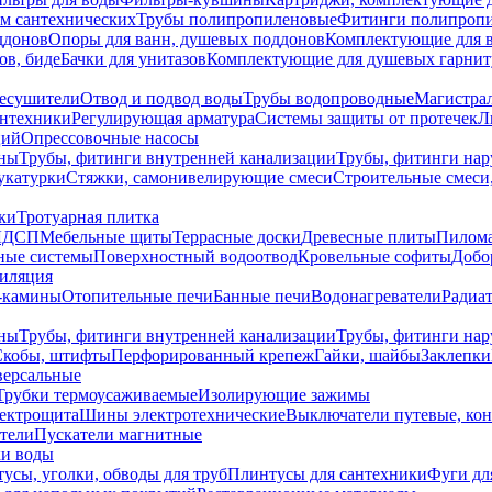
ем сантехнических
Трубы полипропиленовые
Фитинги полипроп
ддонов
Опоры для ванн, душевых поддонов
Комплектующие для 
ов, биде
Бачки для унитазов
Комплектующие для душевых гарнит
есушители
Отвод и подвод воды
Трубы водопроводные
Магистрал
антехники
Регулирующая арматура
Системы защиты от протечек
Л
ций
Опрессовочные насосы
ны
Трубы, фитинги внутренней канализации
Трубы, фитинги на
катурки
Стяжки, самонивелирующие смеси
Строительные смеси,
ки
Тротуарная плитка
ЛДСП
Мебельные щиты
Террасные доски
Древесные плиты
Пилом
ные системы
Поверхностный водоотвод
Кровельные софиты
Добо
тиляция
-камины
Отопительные печи
Банные печи
Водонагреватели
Радиат
ны
Трубы, фитинги внутренней канализации
Трубы, фитинги на
Скобы, штифты
Перфорированный крепеж
Гайки, шайбы
Заклепки
ерсальные
Трубки термоусаживаемые
Изолирующие зажимы
лектрощита
Шины электротехнические
Выключатели путевые, ко
атели
Пускатели магнитные
ки воды
усы, уголки, обводы для труб
Плинтусы для сантехники
Фуги дл