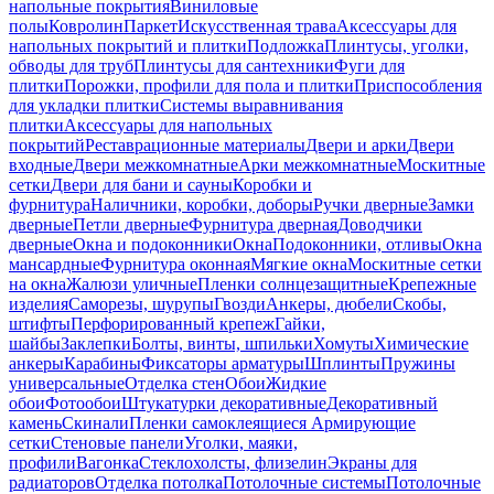
напольные покрытия
Виниловые
полы
Ковролин
Паркет
Искусственная трава
Аксессуары для
напольных покрытий и плитки
Подложка
Плинтусы, уголки,
обводы для труб
Плинтусы для сантехники
Фуги для
плитки
Порожки, профили для пола и плитки
Приспособления
для укладки плитки
Системы выравнивания
плитки
Аксессуары для напольных
покрытий
Реставрационные материалы
Двери и арки
Двери
входные
Двери межкомнатные
Арки межкомнатные
Москитные
сетки
Двери для бани и сауны
Коробки и
фурнитура
Наличники, коробки, доборы
Ручки дверные
Замки
дверные
Петли дверные
Фурнитура дверная
Доводчики
дверные
Окна и подоконники
Окна
Подоконники, отливы
Окна
мансардные
Фурнитура оконная
Мягкие окна
Москитные сетки
на окна
Жалюзи уличные
Пленки солнцезащитные
Крепежные
изделия
Саморезы, шурупы
Гвозди
Анкеры, дюбели
Скобы,
штифты
Перфорированный крепеж
Гайки,
шайбы
Заклепки
Болты, винты, шпильки
Хомуты
Химические
анкеры
Карабины
Фиксаторы арматуры
Шплинты
Пружины
универсальные
Отделка стен
Обои
Жидкие
обои
Фотообои
Штукатурки декоративные
Декоративный
камень
Скинали
Пленки самоклеящиеся
Армирующие
сетки
Стеновые панели
Уголки, маяки,
профили
Вагонка
Стеклохолсты, флизелин
Экраны для
радиаторов
Отделка потолка
Потолочные системы
Потолочные