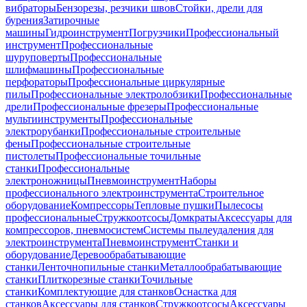
вибраторы
Бензорезы, резчики швов
Стойки, дрели для
бурения
Затирочные
машины
Гидроинструмент
Погрузчики
Профессиональный
инструмент
Профессиональные
шуруповерты
Профессиональные
шлифмашины
Профессиональные
перфораторы
Профессиональные циркулярные
пилы
Профессиональные электролобзики
Профессиональные
дрели
Профессиональные фрезеры
Профессиональные
мультиинструменты
Профессиональные
электрорубанки
Профессиональные строительные
фены
Профессиональные строительные
пистолеты
Профессиональные точильные
станки
Профессиональные
электроножницы
Пневмоинструмент
Наборы
профессионального электроинструмента
Строительное
оборудование
Компрессоры
Тепловые пушки
Пылесосы
профессиональные
Стружкоотсосы
Домкраты
Аксессуары для
компрессоров, пневмосистем
Системы пылеудаления для
электроинструмента
Пневмоинструмент
Станки и
оборудование
Деревообрабатывающие
станки
Ленточнопильные станки
Металлообрабатывающие
станки
Плиткорезные станки
Точильные
станки
Комплектующие для станков
Оснастка для
станков
Аксессуары для станков
Стружкоотсосы
Аксессуары