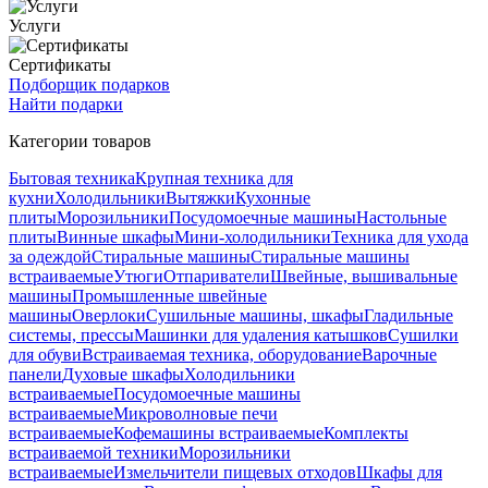
Услуги
Сертификаты
Подборщик подарков
Найти подарки
Категории товаров
Бытовая техника
Крупная техника для
кухни
Холодильники
Вытяжки
Кухонные
плиты
Морозильники
Посудомоечные машины
Настольные
плиты
Винные шкафы
Мини-холодильники
Техника для ухода
за одеждой
Стиральные машины
Стиральные машины
встраиваемые
Утюги
Отпариватели
Швейные, вышивальные
машины
Промышленные швейные
машины
Оверлоки
Сушильные машины, шкафы
Гладильные
системы, прессы
Машинки для удаления катышков
Сушилки
для обуви
Встраиваемая техника, оборудование
Варочные
панели
Духовые шкафы
Холодильники
встраиваемые
Посудомоечные машины
встраиваемые
Микроволновые печи
встраиваемые
Кофемашины встраиваемые
Комплекты
встраиваемой техники
Морозильники
встраиваемые
Измельчители пищевых отходов
Шкафы для