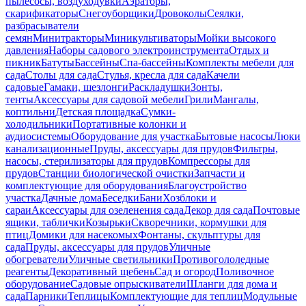
пылесосы, воздуходувки
Аэраторы,
скарификаторы
Снегоуборщики
Дровоколы
Сеялки,
разбрасыватели
семян
Минитракторы
Миникультиваторы
Мойки высокого
давления
Наборы садового электроинструмента
Отдых и
пикник
Батуты
Бассейны
Спа-бассейны
Комплекты мебели для
сада
Столы для сада
Стулья, кресла для сада
Качели
садовые
Гамаки, шезлонги
Раскладушки
Зонты,
тенты
Аксессуары для садовой мебели
Грили
Мангалы,
коптильни
Детская площадка
Сумки-
холодильники
Портативные колонки и
аудиосистемы
Оборудование для участка
Бытовые насосы
Люки
канализационные
Пруды, аксессуары для прудов
Фильтры,
насосы, стерилизаторы для прудов
Компрессоры для
прудов
Станции биологической очистки
Запчасти и
комплектующие для оборудования
Благоустройство
участка
Дачные дома
Беседки
Бани
Хозблоки и
сараи
Аксессуары для озеленения сада
Декор для сада
Почтовые
ящики, таблички
Козырьки
Скворечники, кормушки для
птиц
Домики для насекомых
Фонтаны, скульптуры для
сада
Пруды, аксессуары для прудов
Уличные
обогреватели
Уличные светильники
Противогололедные
реагенты
Декоративный щебень
Сад и огород
Поливочное
оборудование
Садовые опрыскиватели
Шланги для дома и
сада
Парники
Теплицы
Комплектующие для теплиц
Модульные