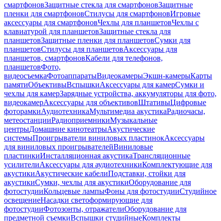
смартфонов
Защитные стекла для смартфонов
Защитные
пленки для смартфонов
Стилусы для смартфонов
Игровые
аксессуары для смартфонов
Чехлы для планшетов
Чехлы с
клавиатурой для планшетов
Защитные стекла для
планшетов
Защитные пленки для планшетов
Сумки для
планшетов
Стилусы для планшетов
Аксессуары для
планшетов, смартфонов
Кабели для телефонов,
планшетов
Фото,
видеосъемка
Фотоаппараты
Видеокамеры
Экшн-камеры
Карты
памяти
Объективы
Вспышки
Аксессуары для камер
Сумки и
чехлы для камер
Зарядные устройства, аккумуляторы для фото,
видеокамер
Аксессуары для объективов
Штативы
Цифровые
фоторамки
Аудиотехника
Мультимедиа акустика
Радиочасы,
метеостанции
Радиоприемники
Музыкальные
центры
Домашние кинотеатры
Акустические
системы
Проигрыватели виниловых пластинок
Аксессуары
для виниловых проигрывателей
Виниловые
пластинки
Инсталляционная акустика
Трансляционные
усилители
Аксессуары для аудиотехники
Комплектующие для
акустики
Акустические кабели
Подставки, стойки для
акустики
Сумки, чехлы для акустики
Оборудование для
фотостудии
Кольцевые лампы
Фоны для фотостудии
Студийное
освещение
Насадки светоформирующие для
фотостудии
Фотозонты, отражатели
Оборудование для
предметной съемки
Вспышки студийные
Комплекты