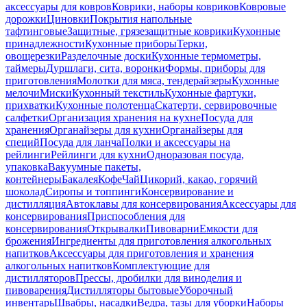
аксессуары для ковров
Коврики, наборы ковриков
Ковровые
дорожки
Циновки
Покрытия напольные
тафтинговые
Защитные, грязезащитные коврики
Кухонные
принадлежности
Кухонные приборы
Терки,
овощерезки
Разделочные доски
Кухонные термометры,
таймеры
Дуршлаги, сита, воронки
Формы, приборы для
приготовления
Молотки для мяса, тендерайзеры
Кухонные
мелочи
Миски
Кухонный текстиль
Кухонные фартуки,
прихватки
Кухонные полотенца
Скатерти, сервировочные
салфетки
Организация хранения на кухне
Посуда для
хранения
Органайзеры для кухни
Органайзеры для
специй
Посуда для ланча
Полки и аксессуары на
рейлинги
Рейлинги для кухни
Одноразовая посуда,
упаковка
Вакуумные пакеты,
контейнеры
Бакалея
Кофе
Чай
Цикорий, какао, горячий
шоколад
Сиропы и топпинги
Консервирование и
дистилляция
Автоклавы для консервирования
Аксессуары для
консервирования
Приспособления для
консервирования
Открывалки
Пивоварни
Емкости для
брожения
Ингредиенты для приготовления алкогольных
напитков
Аксессуары для приготовления и хранения
алкогольных напитков
Комплектующие для
дистилляторов
Прессы, дробилки для виноделия и
пивоварения
Дистилляторы бытовые
Уборочный
инвентарь
Швабры, насадки
Ведра, тазы для уборки
Наборы