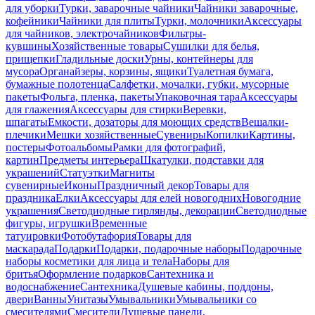
для уборки
Турки, заварочные чайники
Чайники заварочные,
кофейники
Чайники для плиты
Турки, молочники
Аксессуары
для чайников, электрочайников
Фильтры-
кувшины
Хозяйственные товары
Сушилки для белья,
прищепки
Гладильные доски
Урны, контейнеры для
мусора
Органайзеры, корзины, ящики
Туалетная бумага,
бумажные полотенца
Салфетки, мочалки, губки, мусорные
пакеты
Фольга, пленка, пакеты
Упаковочная тара
Аксессуары
для глажения
Аксессуары для стирки
Веревки,
шпагаты
Емкости, дозаторы для моющих средств
Вешалки-
плечики
Мешки хозяйственные
Сувениры
Копилки
Картины,
постеры
Фотоальбомы
Рамки для фотографий,
картин
Предметы интерьера
Шкатулки, подставки для
украшений
Статуэтки
Магниты
сувенирные
Иконы
Праздничный декор
Товары для
праздника
Елки
Аксессуары для елей новогодних
Новогодние
украшения
Светодиодные гирлянды, декорации
Светодиодные
фигуры, игрушки
Временные
татуировки
Фотобутафория
Товары для
маскарада
Подарки
Подарки, подарочные наборы
Подарочные
наборы косметики для лица и тела
Наборы для
бритья
Оформление подарков
Сантехника и
водоснабжение
Сантехника
Душевые кабины, поддоны,
двери
Ванны
Унитазы
Умывальники
Умывальники со
смесителями
Смесители
Душевые панели,