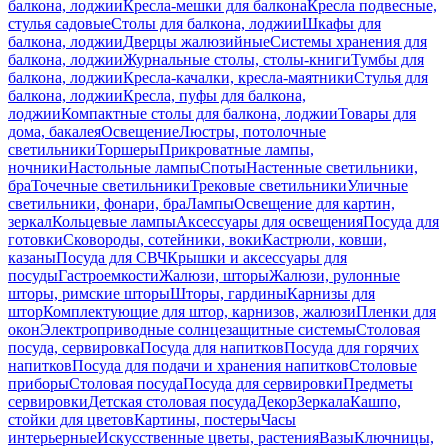
балкона, лоджии
Кресла-мешки для балкона
Кресла подвесные,
стулья садовые
Столы для балкона, лоджии
Шкафы для
балкона, лоджии
Дверцы жалюзийные
Системы хранения для
балкона, лоджии
Журнальные столы, столы-книги
Тумбы для
балкона, лоджии
Кресла-качалки, кресла-маятники
Стулья для
балкона, лоджии
Кресла, пуфы для балкона,
лоджии
Компактные столы для балкона, лоджии
Товары для
дома, бакалея
Освещение
Люстры, потолочные
светильники
Торшеры
Прикроватные лампы,
ночники
Настольные лампы
Споты
Настенные светильники,
бра
Точечные светильники
Трековые светильники
Уличные
светильники, фонари, бра
Лампы
Освещение для картин,
зеркал
Кольцевые лампы
Аксессуары для освещения
Посуда для
готовки
Сковороды, сотейники, воки
Кастрюли, ковши,
казаны
Посуда для СВЧ
Крышки и аксессуары для
посуды
Гастроемкости
Жалюзи, шторы
Жалюзи, рулонные
шторы, римские шторы
Шторы, гардины
Карнизы для
штор
Комплектующие для штор, карнизов, жалюзи
Пленки для
окон
Электроприводные солнцезащитные системы
Столовая
посуда, сервировка
Посуда для напитков
Посуда для горячих
напитков
Посуда для подачи и хранения напитков
Столовые
приборы
Столовая посуда
Посуда для сервировки
Предметы
сервировки
Детская столовая посуда
Декор
Зеркала
Кашпо,
стойки для цветов
Картины, постеры
Часы
интерьерные
Искусственные цветы, растения
Вазы
Ключницы,