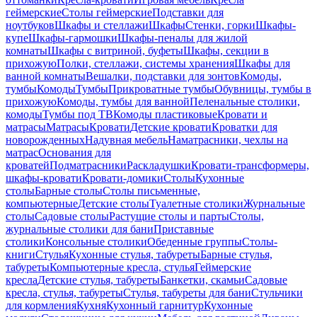
геймерские
Столы геймерские
Подставки для
ноутбуков
Шкафы и стеллажи
Шкафы
Стенки, горки
Шкафы-
купе
Шкафы-гармошки
Шкафы-пеналы для жилой
комнаты
Шкафы с витриной, буфеты
Шкафы, секции в
прихожую
Полки, стеллажи, системы хранения
Шкафы для
ванной комнаты
Вешалки, подставки для зонтов
Комоды,
тумбы
Комоды
Тумбы
Прикроватные тумбы
Обувницы, тумбы в
прихожую
Комоды, тумбы для ванной
Пеленальные столики,
комоды
Тумбы под ТВ
Комоды пластиковые
Кровати и
матрасы
Матрасы
Кровати
Детские кровати
Кроватки для
новорожденных
Надувная мебель
Наматрасники, чехлы на
матрас
Основания для
кроватей
Подматрасники
Раскладушки
Кровати-трансформеры,
шкафы-кровати
Кровати-домики
Столы
Кухонные
столы
Барные столы
Столы письменные,
компьютерные
Детские столы
Туалетные столики
Журнальные
столы
Садовые столы
Растущие столы и парты
Столы,
журнальные столики для бани
Приставные
столики
Консольные столики
Обеденные группы
Столы-
книги
Стулья
Кухонные стулья, табуреты
Барные стулья,
табуреты
Компьютерные кресла, стулья
Геймерские
кресла
Детские стулья, табуреты
Банкетки, скамьи
Садовые
кресла, стулья, табуреты
Стулья, табуреты для бани
Стульчики
для кормления
Кухня
Кухонный гарнитур
Кухонные