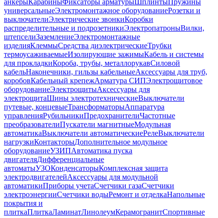
анкеры
Карабины
Фиксаторы арматуры
Шплинты
Пружины
универсальные
Электромонтажное оборудование
Розетки и
выключатели
Электрические звонки
Коробки
распределительные и подрозетники
Электропатроны
Вилки,
штепсели
Заземление
Электромонтажные
изделия
Клеммы
Средства диэлектрические
Трубки
термоусаживаемые
Изолирующие зажимы
Кабель и системы
для прокладки
Короба, трубы, металлорукав
Силовой
кабель
Наконечники, гильзы кабельные
Аксессуары для труб,
коробов
Кабельный крепеж
Арматура СИП
Электрощитовое
оборудование
Электрощиты
Аксессуары для
электрощита
Шины электротехнические
Выключатели
путевые, концевые
Трансформаторы
Аппаратура
управления
Рубильники
Предохранители
Частотные
преобразователи
Пускатели магнитные
Модульная
автоматика
Выключатели автоматические
Реле
Выключатели
нагрузки
Контакторы
Дополнительное модульное
оборудование
УЗИП
Автоматика пуска
двигателя
Дифференциальные
автоматы
УЗО
Конденсаторы
Комплексная защита
электродвигателей
Аксессуары для модульной
автоматики
Приборы учета
Счетчики газа
Счетчики
электроэнергии
Счетчики воды
Ремонт и отделка
Напольные
покрытия и
плитка
Плитка
Ламинат
Линолеум
Керамогранит
Спортивные