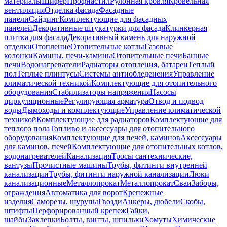
материалы
Шифер
Профнастил
Рулонная кровля
Кровельная
вентиляция
Отделка фасада
Фасадные
панели
Сайдинг
Комплектующие для фасадных
панелей
Декоративные штукатурки для фасада
Клинкерная
плитка для фасада
Декоративный камень для наружной
отделки
Отопление
Отопительные котлы
Газовые
колонки
Камины, печи-камины
Отопительные печи
Банные
печи
Водонагреватели
Радиаторы отопления, батареи
Теплый
пол
Теплые плинтусы
Системы антиобледенения
Управление
климатической техникой
Комплектующие для отопительного
оборудования
Стабилизаторы напряжения
Насосы
циркуляционные
Регулирующая арматура
Отвод и подвод
воды
Дымоходы и комплектующие
Управление климатической
техникой
Комплектующие для радиаторов
Комплектующие для
теплого пола
Топливо и аксессуары для отопительного
оборудования
Комплектующие для печей, каминов
Аксессуары
для каминов, печей
Комплектующие для отопительных котлов,
водонагревателей
Канализация
Тросы сантехнические,
вантузы
Прочистные машины
Трубы, фитинги внутренней
канализации
Трубы, фитинги наружной канализации
Люки
канализационные
Металлопрокат
Металлопрокат
Сваи
Заборы,
ограждения
Автоматика для ворот
Крепежные
изделия
Саморезы, шурупы
Гвозди
Анкеры, дюбели
Скобы,
штифты
Перфорированный крепеж
Гайки,
шайбы
Заклепки
Болты, винты, шпильки
Хомуты
Химические