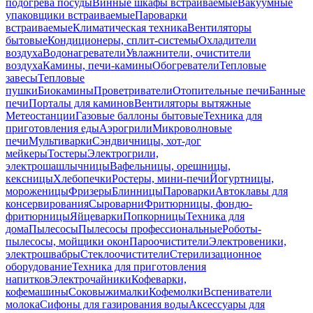
подогрева посуды
Винные шкафы встраиваемые
Вакуумные
упаковщики встраиваемые
Пароварки
встраиваемые
Климатическая техника
Вентиляторы
бытовые
Кондиционеры, сплит-системы
Охладители
воздуха
Водонагреватели
Увлажнители, очистители
воздуха
Камины, печи-камины
Обогреватели
Тепловые
завесы
Тепловые
пушки
Биокамины
Проветриватели
Отопительные печи
Банные
печи
Порталы для каминов
Вентиляторы вытяжные
Метеостанции
Газовые баллоны бытовые
Техника для
приготовления еды
Аэрогрили
Микроволновые
печи
Мультиварки
Сэндвичницы, хот-дог
мейкеры
Тостеры
Электрогрили,
электрошашлычницы
Вафельницы, орешницы,
кексницы
Хлебопечки
Ростеры, мини-печи
Йогуртницы,
мороженицы
Фризеры
Блинницы
Пароварки
Автоклавы для
консервирования
Сыроварни
Фритюрницы, фондю-
фритюрницы
Яйцеварки
Попкорницы
Техника для
дома
Пылесосы
Пылесосы профессиональные
Роботы-
пылесосы, мойщики окон
Пароочистители
Электровеники,
электрошвабры
Стеклоочистители
Стерилизационное
оборудование
Техника для приготовления
напитков
Электрочайники
Кофеварки,
кофемашины
Соковыжималки
Кофемолки
Вспениватели
молока
Сифоны для газирования воды
Аксессуары для