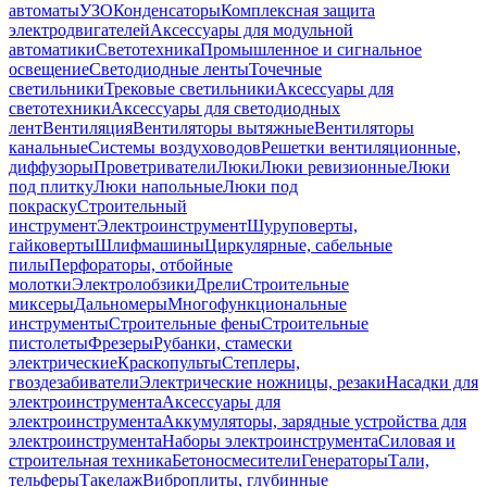
автоматы
УЗО
Конденсаторы
Комплексная защита
электродвигателей
Аксессуары для модульной
автоматики
Светотехника
Промышленное и сигнальное
освещение
Светодиодные ленты
Точечные
светильники
Трековые светильники
Аксессуары для
светотехники
Аксессуары для светодиодных
лент
Вентиляция
Вентиляторы вытяжные
Вентиляторы
канальные
Системы воздуховодов
Решетки вентиляционные,
диффузоры
Проветриватели
Люки
Люки ревизионные
Люки
под плитку
Люки напольные
Люки под
покраску
Строительный
инструмент
Электроинструмент
Шуруповерты,
гайковерты
Шлифмашины
Циркулярные, сабельные
пилы
Перфораторы, отбойные
молотки
Электролобзики
Дрели
Строительные
миксеры
Дальномеры
Многофункциональные
инструменты
Строительные фены
Строительные
пистолеты
Фрезеры
Рубанки, стамески
электрические
Краскопульты
Степлеры,
гвоздезабиватели
Электрические ножницы, резаки
Насадки для
электроинструмента
Аксессуары для
электроинструмента
Аккумуляторы, зарядные устройства для
электроинструмента
Наборы электроинструмента
Силовая и
строительная техника
Бетоносмесители
Генераторы
Тали,
тельферы
Такелаж
Виброплиты, глубинные