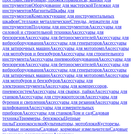
инструментов
Оборудование для мастерской
Тележки для
инструментов
Магниты
Шкафы для
инструментов
Комплектующие для инструментальных
шкафов
Стеллажи металлические
Стенды, держатели для
инструментов
Поддоны для инструментов
Аксессуары для
силовой и строительной техники
Аксессуары для
бензорезов
Аксессуары для бетоносмесителей
Аксессуары для
виброоборудования
Аксессуары для генераторов
Аксессуары
для затирочных машин
Аксессуары для мотопомп
Аксессуары
для мотобуров и бензобуров
Аксессуары для строительного
инструмента
Аксессуары пневмооборудования
Аксессуары для
бензорезов
Аксессуары для бетоносмесителей
Аксессуары для
виброоборудования
Аксессуары для генераторов
Аксессуары
для затирочных машин
Аксессуары для мотопомп
Аксессуары
для мотобуров и бензобуров
Аксессуары для
электроинструмента
Аксессуары для компрессоров,
пневмосистем
Аксессуары для сварки, пайки
Аксессуары для
станков
Аксессуары для стружкоотсосов
Аксессуары для
бурения и сверления
Аксессуары для резания
Аксессуары для
шлифования
Аксессуары для измерительных
приборов
Аксессуары для станков
Дом и сад
Садовая
техника
Триммеры, бензокосы
Цепные
пилы
Газонокосилки
Культиваторы, мотоблоки
Кусторезы,
садовые ножницы
Садовые, кормовые измельчители
Садовые