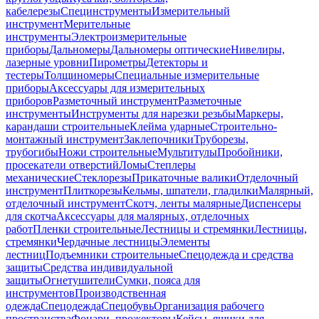
кабелерезы
Специнструменты
Измерительный
инструмент
Мерительные
инструменты
Электроизмерительные
приборы
Дальномеры
Дальномеры оптические
Нивелиры,
лазерные уровни
Пирометры
Детекторы и
тестеры
Толщиномеры
Специальные измерительные
приборы
Аксессуары для измерительных
приборов
Разметочный инструмент
Разметочные
инструменты
Инструменты для нарезки резьбы
Маркеры,
карандаши строительные
Клейма ударные
Строительно-
монтажный инструмент
Заклепочники
Труборезы,
трубогибы
Ножи строительные
Мультитулы
Пробойники,
просекатели отверстий
Ломы
Степлеры
механические
Стеклорезы
Прикаточные валики
Отделочный
инструмент
Плиткорезы
Кельмы, шпатели, гладилки
Малярный,
отделочный инструмент
Скотч, ленты малярные
Диспенсеры
для скотча
Аксессуары для малярных, отделочных
работ
Пленки строительные
Лестницы и стремянки
Лестницы,
стремянки
Чердачные лестницы
Элементы
лестниц
Подъемники строительные
Спецодежда и средства
защиты
Средства индивидуальной
защиты
Огнетушители
Сумки, пояса для
инструментов
Производственная
одежда
Спецодежда
Спецобувь
Организация рабочего
пространства
Фонари, прожекторы
Кейсы, ящики для