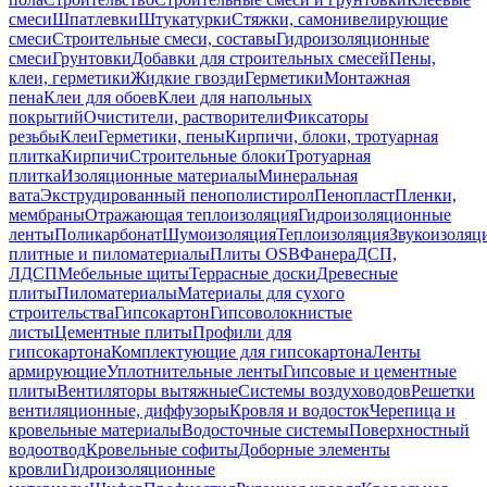
смеси
Шпатлевки
Штукатурки
Стяжки, самонивелирующие
смеси
Строительные смеси, составы
Гидроизоляционные
смеси
Грунтовки
Добавки для строительных смесей
Пены,
клеи, герметики
Жидкие гвозди
Герметики
Монтажная
пена
Клеи для обоев
Клеи для напольных
покрытий
Очистители, растворители
Фиксаторы
резьбы
Клеи
Герметики, пены
Кирпичи, блоки, тротуарная
плитка
Кирпичи
Строительные блоки
Тротуарная
плитка
Изоляционные материалы
Минеральная
вата
Экструдированный пенополистирол
Пенопласт
Пленки,
мембраны
Отражающая теплоизоляция
Гидроизоляционные
ленты
Поликарбонат
Шумоизоляция
Теплоизоляция
Звукоизоляц
плитные и пиломатериалы
Плиты OSB
Фанера
ДСП,
ЛДСП
Мебельные щиты
Террасные доски
Древесные
плиты
Пиломатериалы
Материалы для сухого
строительства
Гипсокартон
Гипсоволокнистые
листы
Цементные плиты
Профили для
гипсокартона
Комплектующие для гипсокартона
Ленты
армирующие
Уплотнительные ленты
Гипсовые и цементные
плиты
Вентиляторы вытяжные
Системы воздуховодов
Решетки
вентиляционные, диффузоры
Кровля и водосток
Черепица и
кровельные материалы
Водосточные системы
Поверхностный
водоотвод
Кровельные софиты
Доборные элементы
кровли
Гидроизоляционные