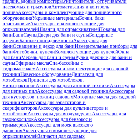
грядки
Садовые компостеры
Уничтожители, отпугиватели
насекомых и грызунов
Автоматизация и контроль
полива
Аксессуары и комплектующие для поливочного
оборудования
Укрывные материалы
Бочки, баки
пластиковые
Аксессуары и комплектующие для
опрыскивателей
Шланги для опрыскивателей
Товары для
бани
Бани
Сауны
Двери для бани и сауны
Бондарные
изделия
Банные принадлежности
Аксессуары для
бани
Оснащение и декор для бани
Измерительные приборы для
бани
Фитобочки, купели
Комплектующие для купелей
Окна
для бани
Мебель для бани и сауны
Ручки дверные для бани и
сауны
Эфирные масла
Спа-бассейны с
гидромассажем
Аксессуары и комплектующие для садовой
техники
Навесное оборудование
Двигатели для
мотоблоков
Прицепы для мотоблоков,
минитракторов
Аксессуары для газонной техники
Аксессуары
для цепных пил
Аксессуары для садовой техники
Аксессуары
для кусторезов, ножниц садовых
Моторные масла для садовой
техники
Аксессуары для аэратоторов и
скарификаторов
Аксессуары для культиваторов и
мотоблоков
Аксессуары для воздуходувок
Аксессуары для
газонокосилок
Аксессуары для бензокос и
триммеров
Аксессуары для моек высокого
давления
Аксессуары и комплектующие для
опрыскивателей
Запчасти для садовых