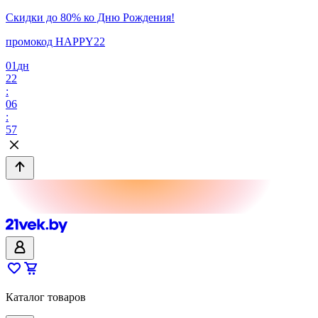
Скидки до 80% ко Дню Рождения!
промокод HAPPY22
01
дн
22
:
06
:
57
Каталог товаров