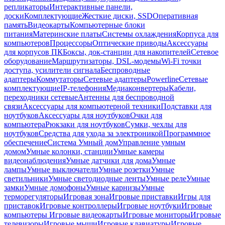
репликаторы
Интерактивные панели,
доски
Комплектующие
Жесткие диски, SSD
Оперативная
память
Видеокарты
Компьютерные блоки
питания
Материнские платы
Системы охлаждения
Корпуса для
компьютеров
Процессоры
Оптические приводы
Аксессуары
для корпусов ПК
Боксы, док-станции для накопителей
Сетевое
оборудование
Маршрутизаторы, DSL-модемы
Wi-Fi точки
доступа, усилители сигнала
Беспроводные
адаптеры
Коммутаторы
Сетевые адаптеры
Powerline
Сетевые
комплектующие
IP-телефония
Медиаконвертеры
Кабели,
переходники сетевые
Антенны для беспроводной
связи
Аксессуары для компьютерной техники
Подставки для
ноутбуков
Аксессуары для ноутбуков
Очки для
компьютера
Рюкзаки для ноутбуков
Сумки, чехлы для
ноутбуков
Средства для ухода за электроникой
Программное
обеспечение
Система Умный дом
Управление умным
домом
Умные колонки, станции
Умные камеры
видеонаблюдения
Умные датчики для дома
Умные
лампы
Умные выключатели
Умные розетки
Умные
светильники
Умные светодиодные ленты
Умные реле
Умные
замки
Умные домофоны
Умные карнизы
Умные
терморегуляторы
Игровая зона
Игровые приставки
Игры для
приставок
Игровые контроллеры
Игровые ноутбуки
Игровые
компьютеры
Игровые видеокарты
Игровые мониторы
Игровые
телевизоры
Игровые мыши
Игровые клавиатуры
Игровые