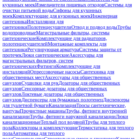
кухонных моек
Измельчители пищевых отходов
Системы для
очистки питьевой воды
Сифоны для кухонных
моек
Комплектующие для кухонных моек
Инженерная
сантехника
Инсталляции для
сантехники
Полотенцесушители
Отвод и подвод воды
Трубы
водопроводные
Магистральные фильтры, системы
сантехнические
Комплектующие для радиаторов,
полотенцесушителей
Монтажные комплекты для
сантехники
Регулирующая арматура
Системы защиты от
протечек
Люки сантехнические
Аксессуары для
магистральных фильтров, систем
сантехнических
Фитинги
Комплектующие для
инсталляций
Опрессовочные насосы
Сантехника для
общественных мест
Аксессуары для общественных
санузлов
Сушилки для рук
Дозаторы для общественных
санузлов
Сенсорные дозаторы для общественных
санузлов
Локтевые дозаторы для общественных
санузлов
Диспенсеры для бумажных полотенец
Диспенсеры
для туалетной бумаги
Канализация
Тросы сантехнические,
вантузы
Прочистные машины
Трубы, фитинги внутренней
канализации
Трубы, фитинги наружной канализации
Люки
канализационные
Теплый пол водяной
Трубы для теплого
пола
Коллекторы и комплектующие
Термостатика для теплого
пола
Автоматика для теплого
пола
Строительство
Строительные смеси и грунтовки
Клеевые