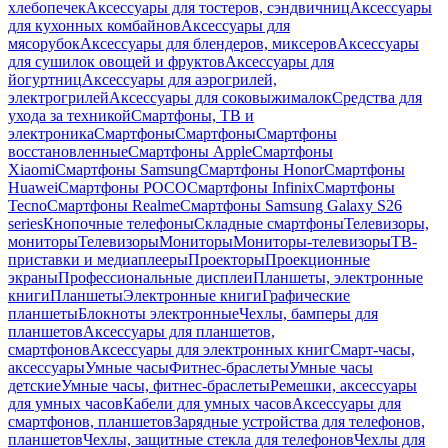
хлебопечек
Аксессуары для тостеров, сэндвичниц
Аксессуары
для кухонных комбайнов
Аксессуары для
мясорубок
Аксессуары для блендеров, миксеров
Аксессуары
для сушилок овощей и фруктов
Аксессуары для
йогуртниц
Аксессуары для аэрогрилей,
электрогрилей
Аксессуары для соковыжималок
Средства для
ухода за техникой
Смартфоны, ТВ и
электроника
Смартфоны
Смартфоны
Смартфоны
восстановленные
Смартфоны Apple
Смартфоны
Xiaomi
Смартфоны Samsung
Смартфоны Honor
Смартфоны
Huawei
Смартфоны POCO
Смартфоны Infinix
Смартфоны
Tecno
Смартфоны Realme
Смартфоны Samsung Galaxy S26
series
Кнопочные телефоны
Складные смартфоны
Телевизоры,
мониторы
Телевизоры
Мониторы
Мониторы-телевизоры
ТВ-
приставки и медиаплееры
Проекторы
Проекционные
экраны
Профессиональные дисплеи
Планшеты, электронные
книги
Планшеты
Электронные книги
Графические
планшеты
Блокноты электронные
Чехлы, бамперы для
планшетов
Аксессуары для планшетов,
смартфонов
Аксессуары для электронных книг
Смарт-часы,
аксессуары
Умные часы
Фитнес-браслеты
Умные часы
детские
Умные часы, фитнес-браслеты
Ремешки, аксессуары
для умных часов
Кабели для умных часов
Аксессуары для
смартфонов, планшетов
Зарядные устройства для телефонов,
планшетов
Чехлы, защитные стекла для телефонов
Чехлы для