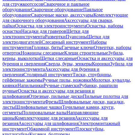
для стружкоотсосов
Сварочное и паяльное
оборудование
Сварочное оборудование
Паяльное
оборудование
Сварочные маски, аксессуары
Комплектующие
для сварочного оборудования
Аксессуары для сварки,
пайки
Оснастка для электроинструмента
Оснастка, наборы
оснастки
Насадки для граверов
Щетки для
электроинструмента
Развертки
Пуансоны
Щетки для
электродвигателей
Слесарный инструмент
Наборы
инструментов
Головки, биты
Гаечные ключи
Отвертки, наборы
отверток
Ножницы слесарные
Клещи строительные
Зубила,
керны, выколотки
Щетки слесарные
Оснастка и аксессуары для
бурения и сверления
Сверла, буры, зенкеры
Коронки
Зубила для
электроинструмента
Аксессуары для бурения и
сверления
Столярный инструмент
Тиски, струбцины,
гейферные зажимы
Ручные пилы, ножовки
Молотки, кувалды,
киянки
Напильники
Ручные стамески
Рубанки, рашпили
ручные
Оснастка и аксессуары для резания и
шлифования
Отрезные, пильные диски
Пильные полотна для
электроинструмента
Фрезы
Шлифовальные диски, насадки,
листы
Шлифовальные чашки
Точильные камни, круги,
сегменты
Полировальные валы
Направляющие
шины
Комплектующие для резания
Аксессуары для
резания
Аксессуары для шлифования
Электромонтажный
инструмент
Обжимной инструмент
Плоскогубцы,
круглогубцы
Кусачки, болторезы,