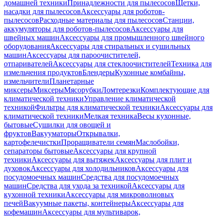
домашней техники
Принадлежности для пылесосов
Щетки,
насадки для пылесосов
Аксессуары для роботов-
пылесосов
Расходные материалы для пылесосов
Станции,
аккумуляторы для роботов-пылесосов
Аксессуары для
швейных машин
Аксессуары для промышленного швейного
оборудования
Аксессуары для стиральных и сушильных
машин
Аксессуары для пароочистителей,
отпаривателей
Аксессуары для стеклоочистителей
Техника для
измельчения продуктов
Блендеры
Кухонные комбайны,
измельчители
Планетарные
миксеры
Миксеры
Мясорубки
Ломтерезки
Комплектующие для
климатической техники
Управление климатической
техникой
Фильтры для климатической техники
Аксессуары для
климатической техники
Мелкая техника
Весы кухонные,
бытовые
Сушилки для овощей и
фруктов
Вакууматоры
Открывалки,
картофелечистки
Проращиватели семян
Маслобойки,
сепараторы бытовые
Аксессуары для крупной
техники
Аксессуары для вытяжек
Аксессуары для плит и
духовок
Аксессуары для холодильников
Аксессуары для
посудомоечных машин
Средства для посудомоечных
машин
Средства для ухода за техникой
Аксессуары для
кухонной техники
Аксессуары для микроволновых
печей
Вакуумные пакеты, контейнеры
Аксессуары для
кофемашин
Аксессуары для мультиварок,