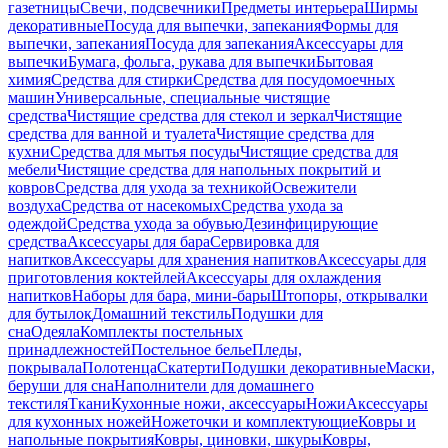
газетницы
Свечи, подсвечники
Предметы интерьера
Ширмы
декоративные
Посуда для выпечки, запекания
Формы для
выпечки, запекания
Посуда для запекания
Аксессуары для
выпечки
Бумага, фольга, рукава для выпечки
Бытовая
химия
Средства для стирки
Средства для посудомоечных
машин
Универсальные, специальные чистящие
средства
Чистящие средства для стекол и зеркал
Чистящие
средства для ванной и туалета
Чистящие средства для
кухни
Средства для мытья посуды
Чистящие средства для
мебели
Чистящие средства для напольных покрытий и
ковров
Средства для ухода за техникой
Освежители
воздуха
Средства от насекомых
Средства ухода за
одеждой
Средства ухода за обувью
Дезинфицирующие
средства
Аксессуары для бара
Сервировка для
напитков
Аксессуары для хранения напитков
Аксессуары для
приготовления коктейлей
Аксессуары для охлаждения
напитков
Наборы для бара, мини-бары
Штопоры, открывалки
для бутылок
Домашний текстиль
Подушки для
сна
Одеяла
Комплекты постельных
принадлежностей
Постельное белье
Пледы,
покрывала
Полотенца
Скатерти
Подушки декоративные
Маски,
беруши для сна
Наполнители для домашнего
текстиля
Ткани
Кухонные ножи, аксессуары
Ножи
Аксессуары
для кухонных ножей
Ножеточки и комплектующие
Ковры и
напольные покрытия
Ковры, циновки, шкуры
Ковры,