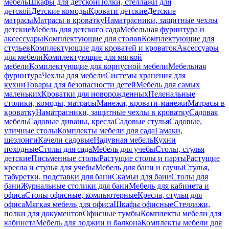
мебель
Шкафы для детской
Полки, стеллажи для
детской
Детские комоды
Кровати детские
Детские
матрасы
Матрасы в кроватку
Наматрасники, защитные чехлы
детские
Мебель для детского сада
Мебельная фурнитура и
аксессуары
Комплектующие для столов
Комплектующие для
стульев
Комплектующие для кроватей и кроваток
Аксессуары
для мебели
Комплектующие для мягкой
мебели
Комплектующие для корпусной мебели
Мебельная
фурнитура
Чехлы для мебели
Системы хранения для
кухни
Товары для безопасности детей
Мебель для самых
маленьких
Кроватки для новорожденных
Пеленальные
столики, комоды, матрасы
Манежи, кровати-манежи
Матрасы в
кроватку
Наматрасники, защитные чехлы в кроватку
Садовая
мебель
Садовые диваны, кресла
Садовые стулья
Садовые,
уличные столы
Комплекты мебели для сада
Гамаки,
шезлонги
Качели садовые
Надувная мебель
Кухни
походные
Столы для сада
Мебель для учебы
Столы, стулья
детские
Письменные столы
Растущие столы и парты
Растущие
кресла и стулья для учебы
Мебель для бани и сауны
Стулья,
табуретки, подставки для бани
Скамьи для бани
Столы для
бани
Журнальные столики для бани
Мебель для кабинета и
офиса
Столы офисные, компьютерные
Кресла, стулья для
офиса
Мягкая мебель для офиса
Шкафы офисные
Стеллажи,
полки для документов
Офисные тумбы
Комплекты мебели для
кабинета
Мебель для лоджии и балкона
Комплекты мебели для