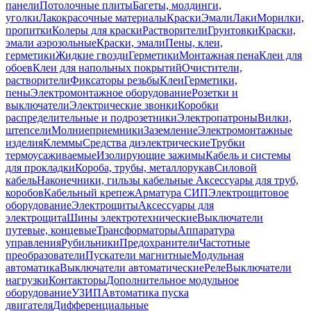
панели
Потолочные плиты
Багеты, молдинги,
уголки
Лакокрасочные материалы
Краски
Эмали
Лаки
Морилки,
пропитки
Колеры для краски
Растворители
Грунтовки
Краски,
эмали аэрозольные
Краски, эмали
Пены, клеи,
герметики
Жидкие гвозди
Герметики
Монтажная пена
Клеи для
обоев
Клеи для напольных покрытий
Очистители,
растворители
Фиксаторы резьбы
Клеи
Герметики,
пены
Электромонтажное оборудование
Розетки и
выключатели
Электрические звонки
Коробки
распределительные и подрозетники
Электропатроны
Вилки,
штепсели
Молниеприемники
Заземление
Электромонтажные
изделия
Клеммы
Средства диэлектрические
Трубки
термоусаживаемые
Изолирующие зажимы
Кабель и системы
для прокладки
Короба, трубы, металлорукав
Силовой
кабель
Наконечники, гильзы кабельные
Аксессуары для труб,
коробов
Кабельный крепеж
Арматура СИП
Электрощитовое
оборудование
Электрощиты
Аксессуары для
электрощита
Шины электротехнические
Выключатели
путевые, концевые
Трансформаторы
Аппаратура
управления
Рубильники
Предохранители
Частотные
преобразователи
Пускатели магнитные
Модульная
автоматика
Выключатели автоматические
Реле
Выключатели
нагрузки
Контакторы
Дополнительное модульное
оборудование
УЗИП
Автоматика пуска
двигателя
Дифференциальные