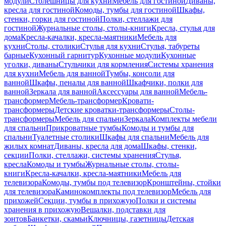
модули
Столешницы для кухни
Мебель для гостиной
Диваны,
кресла для гостиной
Комоды, тумбы для гостиной
Шкафы,
стенки, горки для гостиной
Полки, стеллажи для
гостиной
Журнальные столы, столы-книги
Кресла, стулья для
дома
Кресла-качалки, кресла-маятники
Мебель для
кухни
Столы, столики
Стулья для кухни
Стулья, табуреты
барные
Кухонный гарнитур
Кухонные модули
Кухонные
уголки, диваны
Стульчики для кормления
Системы хранения
для кухни
Мебель для ванной
Тумбы, консоли для
ванной
Шкафы, пеналы для ванной
Шкафчики, полки для
ванной
Зеркала для ванной
Аксессуары для ванной
Мебель-
трансформер
Мебель-трансформер
Кровати-
трансформеры
Детские кроватки-трансформеры
Столы-
трансформеры
Мебель для спальни
Зеркала
Комплекты мебели
для спальни
Прикроватные тумбы
Комоды и тумбы для
спальни
Туалетные столики
Шкафы для спальни
Мебель для
жилых комнат
Диваны, кресла для дома
Шкафы, стенки,
секции
Полки, стеллажи, системы хранения
Стулья,
кресла
Комоды и тумбы
Журнальные столы, столы-
книги
Кресла-качалки, кресла-маятники
Мебель для
телевизора
Комоды, тумбы под телевизор
Кронштейны, стойки
для телевизора
Каминокомплекты под телевизор
Мебель для
прихожей
Секции, тумбы в прихожую
Полки и системы
хранения в прихожую
Вешалки, подставки для
зонтов
Банкетки, скамьи
Ключницы, газетницы
Детская