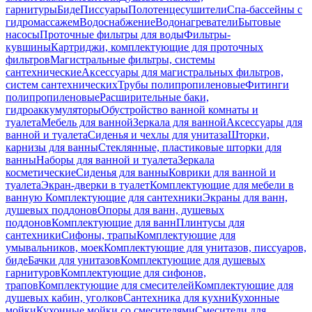
гарнитуры
Биде
Писсуары
Полотенцесушители
Спа-бассейны с
гидромассажем
Водоснабжение
Водонагреватели
Бытовые
насосы
Проточные фильтры для воды
Фильтры-
кувшины
Картриджи, комплектующие для проточных
фильтров
Магистральные фильтры, системы
сантехнические
Аксессуары для магистральных фильтров,
систем сантехнических
Трубы полипропиленовые
Фитинги
полипропиленовые
Расширительные баки,
гидроаккумуляторы
Обустройство ванной комнаты и
туалета
Мебель для ванной
Зеркала для ванной
Аксессуары для
ванной и туалета
Сиденья и чехлы для унитаза
Шторки,
карнизы для ванны
Стеклянные, пластиковые шторки для
ванны
Наборы для ванной и туалета
Зеркала
косметические
Сиденья для ванны
Коврики для ванной и
туалета
Экран-дверки в туалет
Комплектующие для мебели в
ванную
Комплектующие для сантехники
Экраны для ванн,
душевых поддонов
Опоры для ванн, душевых
поддонов
Комплектующие для ванн
Плинтусы для
сантехники
Сифоны, трапы
Комплектующие для
умывальников, моек
Комплектующие для унитазов, писсуаров,
биде
Бачки для унитазов
Комплектующие для душевых
гарнитуров
Комплектующие для сифонов,
трапов
Комплектующие для смесителей
Комплектующие для
душевых кабин, уголков
Сантехника для кухни
Кухонные
мойки
Кухонные мойки со смесителями
Смесители для