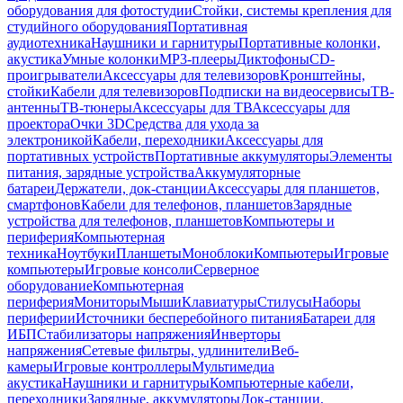
оборудования для фотостудии
Стойки, системы крепления для
студийного оборудования
Портативная
аудиотехника
Наушники и гарнитуры
Портативные колонки,
акустика
Умные колонки
MP3-плееры
Диктофоны
CD-
проигрыватели
Аксессуары для телевизоров
Кронштейны,
стойки
Кабели для телевизоров
Подписки на видеосервисы
ТВ-
антенны
ТВ-тюнеры
Аксессуары для ТВ
Аксессуары для
проектора
Очки 3D
Средства для ухода за
электроникой
Кабели, переходники
Аксессуары для
портативных устройств
Портативные аккумуляторы
Элементы
питания, зарядные устройства
Аккумуляторные
батареи
Держатели, док-станции
Аксессуары для планшетов,
смартфонов
Кабели для телефонов, планшетов
Зарядные
устройства для телефонов, планшетов
Компьютеры и
периферия
Компьютерная
техника
Ноутбуки
Планшеты
Моноблоки
Компьютеры
Игровые
компьютеры
Игровые консоли
Серверное
оборудование
Компьютерная
периферия
Мониторы
Мыши
Клавиатуры
Стилусы
Наборы
периферии
Источники бесперебойного питания
Батареи для
ИБП
Стабилизаторы напряжения
Инверторы
напряжения
Сетевые фильтры, удлинители
Веб-
камеры
Игровые контроллеры
Мультимедиа
акустика
Наушники и гарнитуры
Компьютерные кабели,
переходники
Зарядные, аккумуляторы
Док-станции,