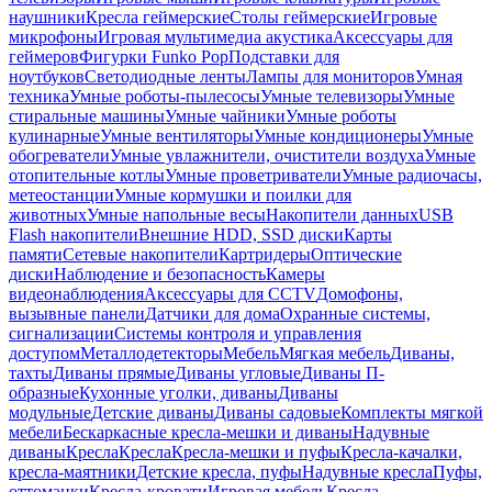
наушники
Кресла геймерские
Столы геймерские
Игровые
микрофоны
Игровая мультимедиа акустика
Аксессуары для
геймеров
Фигурки Funko Pop
Подставки для
ноутбуков
Светодиодные ленты
Лампы для мониторов
Умная
техника
Умные роботы-пылесосы
Умные телевизоры
Умные
стиральные машины
Умные чайники
Умные роботы
кулинарные
Умные вентиляторы
Умные кондиционеры
Умные
обогреватели
Умные увлажнители, очистители воздуха
Умные
отопительные котлы
Умные проветриватели
Умные радиочасы,
метеостанции
Умные кормушки и поилки для
животных
Умные напольные весы
Накопители данных
USB
Flash накопители
Внешние HDD, SSD диски
Карты
памяти
Сетевые накопители
Картридеры
Оптические
диски
Наблюдение и безопасность
Камеры
видеонаблюдения
Аксессуары для CCTV
Домофоны,
вызывные панели
Датчики для дома
Охранные системы,
сигнализации
Системы контроля и управления
доступом
Металлодетекторы
Мебель
Мягкая мебель
Диваны,
тахты
Диваны прямые
Диваны угловые
Диваны П-
образные
Кухонные уголки, диваны
Диваны
модульные
Детские диваны
Диваны садовые
Комплекты мягкой
мебели
Бескаркасные кресла-мешки и диваны
Надувные
диваны
Кресла
Кресла
Кресла-мешки и пуфы
Кресла-качалки,
кресла-маятники
Детские кресла, пуфы
Надувные кресла
Пуфы,
оттоманки
Кресла-кровати
Игровая мебель
Кресла