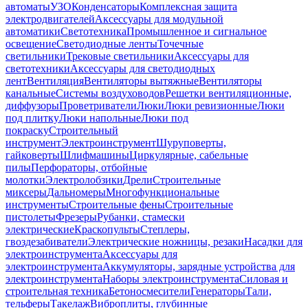
автоматы
УЗО
Конденсаторы
Комплексная защита
электродвигателей
Аксессуары для модульной
автоматики
Светотехника
Промышленное и сигнальное
освещение
Светодиодные ленты
Точечные
светильники
Трековые светильники
Аксессуары для
светотехники
Аксессуары для светодиодных
лент
Вентиляция
Вентиляторы вытяжные
Вентиляторы
канальные
Системы воздуховодов
Решетки вентиляционные,
диффузоры
Проветриватели
Люки
Люки ревизионные
Люки
под плитку
Люки напольные
Люки под
покраску
Строительный
инструмент
Электроинструмент
Шуруповерты,
гайковерты
Шлифмашины
Циркулярные, сабельные
пилы
Перфораторы, отбойные
молотки
Электролобзики
Дрели
Строительные
миксеры
Дальномеры
Многофункциональные
инструменты
Строительные фены
Строительные
пистолеты
Фрезеры
Рубанки, стамески
электрические
Краскопульты
Степлеры,
гвоздезабиватели
Электрические ножницы, резаки
Насадки для
электроинструмента
Аксессуары для
электроинструмента
Аккумуляторы, зарядные устройства для
электроинструмента
Наборы электроинструмента
Силовая и
строительная техника
Бетоносмесители
Генераторы
Тали,
тельферы
Такелаж
Виброплиты, глубинные