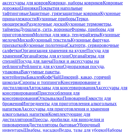
аксессуары для ковров
Коврики, наборы ковриков
Ковровые
дорожки
Циновки
Покрытия напольные
тафтинговые
Защитные, грязезащитные коврики
Кухонные
принадлежности
Кухонные приборы
Терки,
овощерезки
Разделочные доски
Кухонные термометры,
таймеры
Дуршлаги, сита, воронки
Формы, приборы для
приготовления
Молотки для мяса, тендерайзеры
Кухонные
мелочи
Миски
Кухонный текстиль
Кухонные фартуки,
прихватки
Кухонные полотенца
Скатерти, сервировочные
салфетки
Организация хранения на кухне
Посуда для
хранения
Органайзеры для кухни
Органайзеры для
специй
Посуда для ланча
Полки и аксессуары на
рейлинги
Рейлинги для кухни
Одноразовая посуда,
упаковка
Вакуумные пакеты,
контейнеры
Бакалея
Кофе
Чай
Цикорий, какао, горячий
шоколад
Сиропы и топпинги
Консервирование и
дистилляция
Автоклавы для консервирования
Аксессуары для
консервирования
Приспособления для
консервирования
Открывалки
Пивоварни
Емкости для
брожения
Ингредиенты для приготовления алкогольных
напитков
Аксессуары для приготовления и хранения
алкогольных напитков
Комплектующие для
дистилляторов
Прессы, дробилки для виноделия и
пивоварения
Дистилляторы бытовые
Уборочный
инвентарь
Швабры, насадки
Ведра, тазы для уборки
Наборы