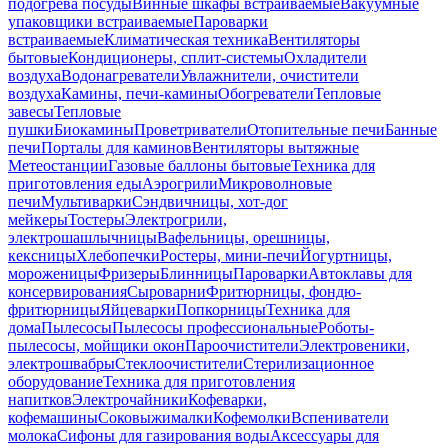
подогрева посуды
Винные шкафы встраиваемые
Вакуумные
упаковщики встраиваемые
Пароварки
встраиваемые
Климатическая техника
Вентиляторы
бытовые
Кондиционеры, сплит-системы
Охладители
воздуха
Водонагреватели
Увлажнители, очистители
воздуха
Камины, печи-камины
Обогреватели
Тепловые
завесы
Тепловые
пушки
Биокамины
Проветриватели
Отопительные печи
Банные
печи
Порталы для каминов
Вентиляторы вытяжные
Метеостанции
Газовые баллоны бытовые
Техника для
приготовления еды
Аэрогрили
Микроволновые
печи
Мультиварки
Сэндвичницы, хот-дог
мейкеры
Тостеры
Электрогрили,
электрошашлычницы
Вафельницы, орешницы,
кексницы
Хлебопечки
Ростеры, мини-печи
Йогуртницы,
мороженицы
Фризеры
Блинницы
Пароварки
Автоклавы для
консервирования
Сыроварни
Фритюрницы, фондю-
фритюрницы
Яйцеварки
Попкорницы
Техника для
дома
Пылесосы
Пылесосы профессиональные
Роботы-
пылесосы, мойщики окон
Пароочистители
Электровеники,
электрошвабры
Стеклоочистители
Стерилизационное
оборудование
Техника для приготовления
напитков
Электрочайники
Кофеварки,
кофемашины
Соковыжималки
Кофемолки
Вспениватели
молока
Сифоны для газирования воды
Аксессуары для