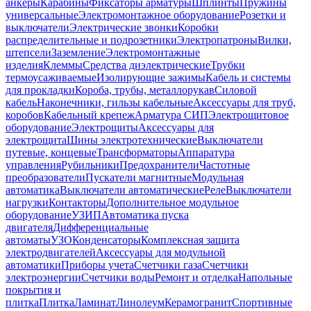
анкеры
Карабины
Фиксаторы арматуры
Шплинты
Пружины
универсальные
Электромонтажное оборудование
Розетки и
выключатели
Электрические звонки
Коробки
распределительные и подрозетники
Электропатроны
Вилки,
штепсели
Заземление
Электромонтажные
изделия
Клеммы
Средства диэлектрические
Трубки
термоусаживаемые
Изолирующие зажимы
Кабель и системы
для прокладки
Короба, трубы, металлорукав
Силовой
кабель
Наконечники, гильзы кабельные
Аксессуары для труб,
коробов
Кабельный крепеж
Арматура СИП
Электрощитовое
оборудование
Электрощиты
Аксессуары для
электрощита
Шины электротехнические
Выключатели
путевые, концевые
Трансформаторы
Аппаратура
управления
Рубильники
Предохранители
Частотные
преобразователи
Пускатели магнитные
Модульная
автоматика
Выключатели автоматические
Реле
Выключатели
нагрузки
Контакторы
Дополнительное модульное
оборудование
УЗИП
Автоматика пуска
двигателя
Дифференциальные
автоматы
УЗО
Конденсаторы
Комплексная защита
электродвигателей
Аксессуары для модульной
автоматики
Приборы учета
Счетчики газа
Счетчики
электроэнергии
Счетчики воды
Ремонт и отделка
Напольные
покрытия и
плитка
Плитка
Ламинат
Линолеум
Керамогранит
Спортивные