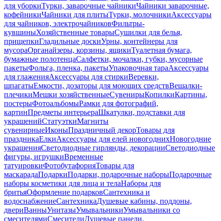
для уборки
Турки, заварочные чайники
Чайники заварочные,
кофейники
Чайники для плиты
Турки, молочники
Аксессуары
для чайников, электрочайников
Фильтры-
кувшины
Хозяйственные товары
Сушилки для белья,
прищепки
Гладильные доски
Урны, контейнеры для
мусора
Органайзеры, корзины, ящики
Туалетная бумага,
бумажные полотенца
Салфетки, мочалки, губки, мусорные
пакеты
Фольга, пленка, пакеты
Упаковочная тара
Аксессуары
для глажения
Аксессуары для стирки
Веревки,
шпагаты
Емкости, дозаторы для моющих средств
Вешалки-
плечики
Мешки хозяйственные
Сувениры
Копилки
Картины,
постеры
Фотоальбомы
Рамки для фотографий,
картин
Предметы интерьера
Шкатулки, подставки для
украшений
Статуэтки
Магниты
сувенирные
Иконы
Праздничный декор
Товары для
праздника
Елки
Аксессуары для елей новогодних
Новогодние
украшения
Светодиодные гирлянды, декорации
Светодиодные
фигуры, игрушки
Временные
татуировки
Фотобутафория
Товары для
маскарада
Подарки
Подарки, подарочные наборы
Подарочные
наборы косметики для лица и тела
Наборы для
бритья
Оформление подарков
Сантехника и
водоснабжение
Сантехника
Душевые кабины, поддоны,
двери
Ванны
Унитазы
Умывальники
Умывальники со
смесителями
Смесители
Душевые панели,