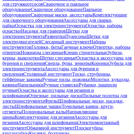
для стружкоотсосов
Сварочное и паяльное
оборудование
Сварочное оборудование
Паяльное
оборудование
Сварочные маски, аксессуары
Комплектующие
для сварочного оборудования
Аксессуары для сварки,
пайки
Оснастка для электроинструмента
Оснастка, наборы
оснастки
Насадки для граверов
Щетки для
электроинструмента
Развертки
Пуансоны
Щетки для
электродвигателей
Слесарный инструмент
Наборы
инструментов
Головки, биты
Гаечные ключи
Отвертки, наборы
отверток
Ножницы слесарные
Клещи строительные
Зубила,
керны, выколотки
Щетки слесарные
Оснастка и аксессуары для
бурения и сверления
Сверла, буры, зенкеры
Коронки
Зубила для
электроинструмента
Аксессуары для бурения и
сверления
Столярный инструмент
Тиски, струбцины,
гейферные зажимы
Ручные пилы, ножовки
Молотки, кувалды,
киянки
Напильники
Ручные стамески
Рубанки, рашпили
ручные
Оснастка и аксессуары для резания и
шлифования
Отрезные, пильные диски
Пильные полотна для
электроинструмента
Фрезы
Шлифовальные диски, насадки,
листы
Шлифовальные чашки
Точильные камни, круги,
сегменты
Полировальные валы
Направляющие
шины
Комплектующие для резания
Аксессуары для
резания
Аксессуары для шлифования
Электромонтажный
инструмент
Обжимной инструмент
Плоскогубцы,
круглогубцы
Кусачки, болторезы,