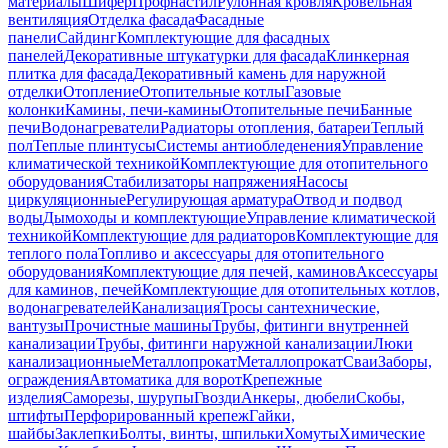
материалы
Шифер
Профнастил
Рулонная кровля
Кровельная
вентиляция
Отделка фасада
Фасадные
панели
Сайдинг
Комплектующие для фасадных
панелей
Декоративные штукатурки для фасада
Клинкерная
плитка для фасада
Декоративный камень для наружной
отделки
Отопление
Отопительные котлы
Газовые
колонки
Камины, печи-камины
Отопительные печи
Банные
печи
Водонагреватели
Радиаторы отопления, батареи
Теплый
пол
Теплые плинтусы
Системы антиобледенения
Управление
климатической техникой
Комплектующие для отопительного
оборудования
Стабилизаторы напряжения
Насосы
циркуляционные
Регулирующая арматура
Отвод и подвод
воды
Дымоходы и комплектующие
Управление климатической
техникой
Комплектующие для радиаторов
Комплектующие для
теплого пола
Топливо и аксессуары для отопительного
оборудования
Комплектующие для печей, каминов
Аксессуары
для каминов, печей
Комплектующие для отопительных котлов,
водонагревателей
Канализация
Тросы сантехнические,
вантузы
Прочистные машины
Трубы, фитинги внутренней
канализации
Трубы, фитинги наружной канализации
Люки
канализационные
Металлопрокат
Металлопрокат
Сваи
Заборы,
ограждения
Автоматика для ворот
Крепежные
изделия
Саморезы, шурупы
Гвозди
Анкеры, дюбели
Скобы,
штифты
Перфорированный крепеж
Гайки,
шайбы
Заклепки
Болты, винты, шпильки
Хомуты
Химические