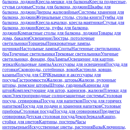
балкона, лоджии
Кресла-мешки для балкона
Кресла подвесные,
стулья садовые
Столы для балкона, лоджии
Шкафы для
балкона, лоджии
Дверцы жалюзийные
Системы хранения для
балкона, лоджии
Журнальные столы, столы-книги
Тумбы для
балкона, лоджии
Кресла-качалки, кресла-маятники
Стулья для
балкона, лоджии
Кресла, пуфы для балкона,
лоджии
Компактные столы для балкона, лоджии
Товары для
дома, бакалея
Освещение
Люстры, потолочные
светильники
Торшеры
Прикроватные лампы,
ночники
Настольные лампы
Споты
Настенные светильники,
бра
Точечные светильники
Трековые светильники
Уличные
светильники, фонари, бра
Лампы
Освещение для картин,
зеркал
Кольцевые лампы
Аксессуары для освещения
Посуда для
готовки
Сковороды, сотейники, воки
Кастрюли, ковши,
казаны
Посуда для СВЧ
Крышки и аксессуары для
посуды
Гастроемкости
Жалюзи, шторы
Жалюзи, рулонные
шторы, римские шторы
Шторы, гардины
Карнизы для
штор
Комплектующие для штор, карнизов, жалюзи
Пленки для
окон
Электроприводные солнцезащитные системы
Столовая
посуда, сервировка
Посуда для напитков
Посуда для горячих
напитков
Посуда для подачи и хранения напитков
Столовые
приборы
Столовая посуда
Посуда для сервировки
Предметы
сервировки
Детская столовая посуда
Декор
Зеркала
Кашпо,
стойки для цветов
Картины, постеры
Часы
интерьерные
Искусственные цветы, растения
Вазы
Ключницы,