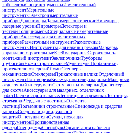
кабелерезы
Специнструменты
Измерительный
инструмент
Мерительные
инструменты
Электроизмерительные
приборы
Дальномеры
Дальномеры оптические
Нивелиры,
лазерные уровни
Пирометры
Детекторы и
тестеры
Толщиномеры
Специальные измерительные
приборы
Аксессуары для измерительных
приборов
Разметочный инструмент
Разметочные
инструменты
Инструменты для нарезки резьбы
Маркеры,
карандаши строительные
Клейма ударные
Строительно-
монтажный инструмент
Заклепочники
Труборезы,
трубогибы
Ножи строительные
Мультитулы
Пробойники,
просекатели отверстий
Ломы
Степлеры
механические
Стеклорезы
Прикаточные валики
Отделочный
инструмент
Плиткорезы
Кельмы, шпатели, гладилки
Малярный,
отделочный инструмент
Скотч, ленты малярные
Диспенсеры
для скотча
Аксессуары для малярных, отделочных
работ
Пленки строительные
Лестницы и стремянки
Лестницы,
стремянки
Чердачные лестницы
Элементы
лестниц
Подъемники строительные
Спецодежда и средства
защиты
Средства индивидуальной
защиты
Огнетушители
Сумки, пояса для
инструментов
Производственная
одежда
Спецодежда
Спецобувь
Организация рабочего
пространства
Фонари, прожекторы
Кейсы, ящики для