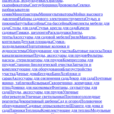
пылесосы, воздуходувки
Аэраторы,
скарификаторы
Снегоуборщики
Дровоколы
Сеялки,
разбрасыватели
семян
Минитракторы
Миникультиваторы
Мойки высокого
давления
Наборы садового электроинструмента
Отдых и
пикник
Батуты
Бассейны
Спа-бассейны
Комплекты мебели для
сада
Столы для сада
Стулья, кресла для сада
Качели
садовые
Гамаки, шезлонги
Раскладушки
Зонты,
тенты
Аксессуары для садовой мебели
Грили
Мангалы,
коптильни
Детская площадка
Сумки-
холодильники
Портативные колонки и
аудиосистемы
Оборудование для участка
Бытовые насосы
Люки
канализационные
Пруды, аксессуары для прудов
Фильтры,
насосы, стерилизаторы для прудов
Компрессоры для
прудов
Станции биологической очистки
Запчасти и
комплектующие для оборудования
Благоустройство
участка
Дачные дома
Беседки
Бани
Хозблоки и
сараи
Аксессуары для озеленения сада
Декор для сада
Почтовые
ящики, таблички
Козырьки
Скворечники, кормушки для
птиц
Домики для насекомых
Фонтаны, скульптуры для
сада
Пруды, аксессуары для прудов
Уличные
обогреватели
Уличные светильники
Противогололедные
реагенты
Декоративный щебень
Сад и огород
Поливочное
оборудование
Садовые опрыскиватели
Шланги для дома и
сада
Парники
Теплицы
Комплектующие для теплиц
Модульные