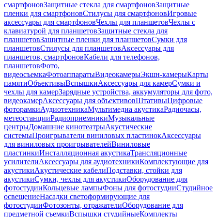
смартфонов
Защитные стекла для смартфонов
Защитные
пленки для смартфонов
Стилусы для смартфонов
Игровые
аксессуары для смартфонов
Чехлы для планшетов
Чехлы с
клавиатурой для планшетов
Защитные стекла для
планшетов
Защитные пленки для планшетов
Сумки для
планшетов
Стилусы для планшетов
Аксессуары для
планшетов, смартфонов
Кабели для телефонов,
планшетов
Фото,
видеосъемка
Фотоаппараты
Видеокамеры
Экшн-камеры
Карты
памяти
Объективы
Вспышки
Аксессуары для камер
Сумки и
чехлы для камер
Зарядные устройства, аккумуляторы для фото,
видеокамер
Аксессуары для объективов
Штативы
Цифровые
фоторамки
Аудиотехника
Мультимедиа акустика
Радиочасы,
метеостанции
Радиоприемники
Музыкальные
центры
Домашние кинотеатры
Акустические
системы
Проигрыватели виниловых пластинок
Аксессуары
для виниловых проигрывателей
Виниловые
пластинки
Инсталляционная акустика
Трансляционные
усилители
Аксессуары для аудиотехники
Комплектующие для
акустики
Акустические кабели
Подставки, стойки для
акустики
Сумки, чехлы для акустики
Оборудование для
фотостудии
Кольцевые лампы
Фоны для фотостудии
Студийное
освещение
Насадки светоформирующие для
фотостудии
Фотозонты, отражатели
Оборудование для
предметной съемки
Вспышки студийные
Комплекты