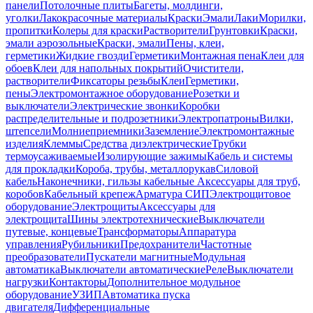
панели
Потолочные плиты
Багеты, молдинги,
уголки
Лакокрасочные материалы
Краски
Эмали
Лаки
Морилки,
пропитки
Колеры для краски
Растворители
Грунтовки
Краски,
эмали аэрозольные
Краски, эмали
Пены, клеи,
герметики
Жидкие гвозди
Герметики
Монтажная пена
Клеи для
обоев
Клеи для напольных покрытий
Очистители,
растворители
Фиксаторы резьбы
Клеи
Герметики,
пены
Электромонтажное оборудование
Розетки и
выключатели
Электрические звонки
Коробки
распределительные и подрозетники
Электропатроны
Вилки,
штепсели
Молниеприемники
Заземление
Электромонтажные
изделия
Клеммы
Средства диэлектрические
Трубки
термоусаживаемые
Изолирующие зажимы
Кабель и системы
для прокладки
Короба, трубы, металлорукав
Силовой
кабель
Наконечники, гильзы кабельные
Аксессуары для труб,
коробов
Кабельный крепеж
Арматура СИП
Электрощитовое
оборудование
Электрощиты
Аксессуары для
электрощита
Шины электротехнические
Выключатели
путевые, концевые
Трансформаторы
Аппаратура
управления
Рубильники
Предохранители
Частотные
преобразователи
Пускатели магнитные
Модульная
автоматика
Выключатели автоматические
Реле
Выключатели
нагрузки
Контакторы
Дополнительное модульное
оборудование
УЗИП
Автоматика пуска
двигателя
Дифференциальные