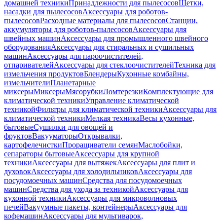
домашней техники
Принадлежности для пылесосов
Щетки,
насадки для пылесосов
Аксессуары для роботов-
пылесосов
Расходные материалы для пылесосов
Станции,
аккумуляторы для роботов-пылесосов
Аксессуары для
швейных машин
Аксессуары для промышленного швейного
оборудования
Аксессуары для стиральных и сушильных
машин
Аксессуары для пароочистителей,
отпаривателей
Аксессуары для стеклоочистителей
Техника для
измельчения продуктов
Блендеры
Кухонные комбайны,
измельчители
Планетарные
миксеры
Миксеры
Мясорубки
Ломтерезки
Комплектующие для
климатической техники
Управление климатической
техникой
Фильтры для климатической техники
Аксессуары для
климатической техники
Мелкая техника
Весы кухонные,
бытовые
Сушилки для овощей и
фруктов
Вакууматоры
Открывалки,
картофелечистки
Проращиватели семян
Маслобойки,
сепараторы бытовые
Аксессуары для крупной
техники
Аксессуары для вытяжек
Аксессуары для плит и
духовок
Аксессуары для холодильников
Аксессуары для
посудомоечных машин
Средства для посудомоечных
машин
Средства для ухода за техникой
Аксессуары для
кухонной техники
Аксессуары для микроволновых
печей
Вакуумные пакеты, контейнеры
Аксессуары для
кофемашин
Аксессуары для мультиварок,