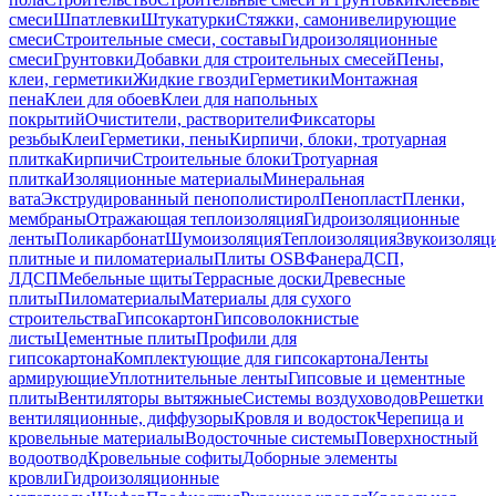
смеси
Шпатлевки
Штукатурки
Стяжки, самонивелирующие
смеси
Строительные смеси, составы
Гидроизоляционные
смеси
Грунтовки
Добавки для строительных смесей
Пены,
клеи, герметики
Жидкие гвозди
Герметики
Монтажная
пена
Клеи для обоев
Клеи для напольных
покрытий
Очистители, растворители
Фиксаторы
резьбы
Клеи
Герметики, пены
Кирпичи, блоки, тротуарная
плитка
Кирпичи
Строительные блоки
Тротуарная
плитка
Изоляционные материалы
Минеральная
вата
Экструдированный пенополистирол
Пенопласт
Пленки,
мембраны
Отражающая теплоизоляция
Гидроизоляционные
ленты
Поликарбонат
Шумоизоляция
Теплоизоляция
Звукоизоляц
плитные и пиломатериалы
Плиты OSB
Фанера
ДСП,
ЛДСП
Мебельные щиты
Террасные доски
Древесные
плиты
Пиломатериалы
Материалы для сухого
строительства
Гипсокартон
Гипсоволокнистые
листы
Цементные плиты
Профили для
гипсокартона
Комплектующие для гипсокартона
Ленты
армирующие
Уплотнительные ленты
Гипсовые и цементные
плиты
Вентиляторы вытяжные
Системы воздуховодов
Решетки
вентиляционные, диффузоры
Кровля и водосток
Черепица и
кровельные материалы
Водосточные системы
Поверхностный
водоотвод
Кровельные софиты
Доборные элементы
кровли
Гидроизоляционные