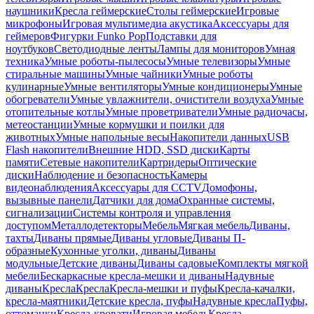
наушники
Кресла геймерские
Столы геймерские
Игровые
микрофоны
Игровая мультимедиа акустика
Аксессуары для
геймеров
Фигурки Funko Pop
Подставки для
ноутбуков
Светодиодные ленты
Лампы для мониторов
Умная
техника
Умные роботы-пылесосы
Умные телевизоры
Умные
стиральные машины
Умные чайники
Умные роботы
кулинарные
Умные вентиляторы
Умные кондиционеры
Умные
обогреватели
Умные увлажнители, очистители воздуха
Умные
отопительные котлы
Умные проветриватели
Умные радиочасы,
метеостанции
Умные кормушки и поилки для
животных
Умные напольные весы
Накопители данных
USB
Flash накопители
Внешние HDD, SSD диски
Карты
памяти
Сетевые накопители
Картридеры
Оптические
диски
Наблюдение и безопасность
Камеры
видеонаблюдения
Аксессуары для CCTV
Домофоны,
вызывные панели
Датчики для дома
Охранные системы,
сигнализации
Системы контроля и управления
доступом
Металлодетекторы
Мебель
Мягкая мебель
Диваны,
тахты
Диваны прямые
Диваны угловые
Диваны П-
образные
Кухонные уголки, диваны
Диваны
модульные
Детские диваны
Диваны садовые
Комплекты мягкой
мебели
Бескаркасные кресла-мешки и диваны
Надувные
диваны
Кресла
Кресла
Кресла-мешки и пуфы
Кресла-качалки,
кресла-маятники
Детские кресла, пуфы
Надувные кресла
Пуфы,
оттоманки
Кресла-кровати
Игровая мебель
Кресла