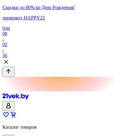
Скидки до 80% ко Дню Рождения!
промокод HAPPY22
0
дн
08
:
02
:
56
Каталог товаров