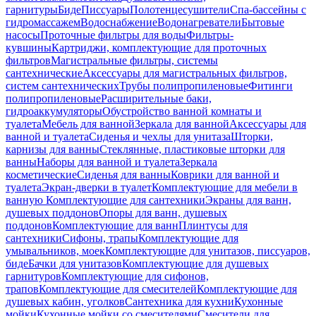
гарнитуры
Биде
Писсуары
Полотенцесушители
Спа-бассейны с
гидромассажем
Водоснабжение
Водонагреватели
Бытовые
насосы
Проточные фильтры для воды
Фильтры-
кувшины
Картриджи, комплектующие для проточных
фильтров
Магистральные фильтры, системы
сантехнические
Аксессуары для магистральных фильтров,
систем сантехнических
Трубы полипропиленовые
Фитинги
полипропиленовые
Расширительные баки,
гидроаккумуляторы
Обустройство ванной комнаты и
туалета
Мебель для ванной
Зеркала для ванной
Аксессуары для
ванной и туалета
Сиденья и чехлы для унитаза
Шторки,
карнизы для ванны
Стеклянные, пластиковые шторки для
ванны
Наборы для ванной и туалета
Зеркала
косметические
Сиденья для ванны
Коврики для ванной и
туалета
Экран-дверки в туалет
Комплектующие для мебели в
ванную
Комплектующие для сантехники
Экраны для ванн,
душевых поддонов
Опоры для ванн, душевых
поддонов
Комплектующие для ванн
Плинтусы для
сантехники
Сифоны, трапы
Комплектующие для
умывальников, моек
Комплектующие для унитазов, писсуаров,
биде
Бачки для унитазов
Комплектующие для душевых
гарнитуров
Комплектующие для сифонов,
трапов
Комплектующие для смесителей
Комплектующие для
душевых кабин, уголков
Сантехника для кухни
Кухонные
мойки
Кухонные мойки со смесителями
Смесители для