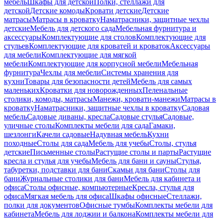
мебель
Шкафы для детской
Полки, стеллажи для
детской
Детские комоды
Кровати детские
Детские
матрасы
Матрасы в кроватку
Наматрасники, защитные чехлы
детские
Мебель для детского сада
Мебельная фурнитура и
аксессуары
Комплектующие для столов
Комплектующие для
стульев
Комплектующие для кроватей и кроваток
Аксессуары
для мебели
Комплектующие для мягкой
мебели
Комплектующие для корпусной мебели
Мебельная
фурнитура
Чехлы для мебели
Системы хранения для
кухни
Товары для безопасности детей
Мебель для самых
маленьких
Кроватки для новорожденных
Пеленальные
столики, комоды, матрасы
Манежи, кровати-манежи
Матрасы в
кроватку
Наматрасники, защитные чехлы в кроватку
Садовая
мебель
Садовые диваны, кресла
Садовые стулья
Садовые,
уличные столы
Комплекты мебели для сада
Гамаки,
шезлонги
Качели садовые
Надувная мебель
Кухни
походные
Столы для сада
Мебель для учебы
Столы, стулья
детские
Письменные столы
Растущие столы и парты
Растущие
кресла и стулья для учебы
Мебель для бани и сауны
Стулья,
табуретки, подставки для бани
Скамьи для бани
Столы для
бани
Журнальные столики для бани
Мебель для кабинета и
офиса
Столы офисные, компьютерные
Кресла, стулья для
офиса
Мягкая мебель для офиса
Шкафы офисные
Стеллажи,
полки для документов
Офисные тумбы
Комплекты мебели для
кабинета
Мебель для лоджии и балкона
Комплекты мебели для