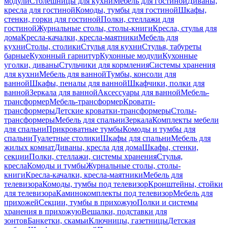
модули
Столешницы для кухни
Мебель для гостиной
Диваны,
кресла для гостиной
Комоды, тумбы для гостиной
Шкафы,
стенки, горки для гостиной
Полки, стеллажи для
гостиной
Журнальные столы, столы-книги
Кресла, стулья для
дома
Кресла-качалки, кресла-маятники
Мебель для
кухни
Столы, столики
Стулья для кухни
Стулья, табуреты
барные
Кухонный гарнитур
Кухонные модули
Кухонные
уголки, диваны
Стульчики для кормления
Системы хранения
для кухни
Мебель для ванной
Тумбы, консоли для
ванной
Шкафы, пеналы для ванной
Шкафчики, полки для
ванной
Зеркала для ванной
Аксессуары для ванной
Мебель-
трансформер
Мебель-трансформер
Кровати-
трансформеры
Детские кроватки-трансформеры
Столы-
трансформеры
Мебель для спальни
Зеркала
Комплекты мебели
для спальни
Прикроватные тумбы
Комоды и тумбы для
спальни
Туалетные столики
Шкафы для спальни
Мебель для
жилых комнат
Диваны, кресла для дома
Шкафы, стенки,
секции
Полки, стеллажи, системы хранения
Стулья,
кресла
Комоды и тумбы
Журнальные столы, столы-
книги
Кресла-качалки, кресла-маятники
Мебель для
телевизора
Комоды, тумбы под телевизор
Кронштейны, стойки
для телевизора
Каминокомплекты под телевизор
Мебель для
прихожей
Секции, тумбы в прихожую
Полки и системы
хранения в прихожую
Вешалки, подставки для
зонтов
Банкетки, скамьи
Ключницы, газетницы
Детская