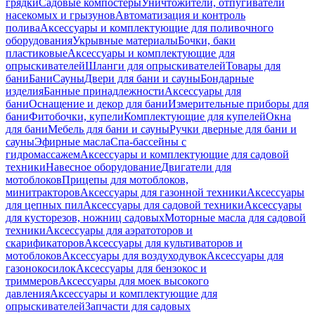
грядки
Садовые компостеры
Уничтожители, отпугиватели
насекомых и грызунов
Автоматизация и контроль
полива
Аксессуары и комплектующие для поливочного
оборудования
Укрывные материалы
Бочки, баки
пластиковые
Аксессуары и комплектующие для
опрыскивателей
Шланги для опрыскивателей
Товары для
бани
Бани
Сауны
Двери для бани и сауны
Бондарные
изделия
Банные принадлежности
Аксессуары для
бани
Оснащение и декор для бани
Измерительные приборы для
бани
Фитобочки, купели
Комплектующие для купелей
Окна
для бани
Мебель для бани и сауны
Ручки дверные для бани и
сауны
Эфирные масла
Спа-бассейны с
гидромассажем
Аксессуары и комплектующие для садовой
техники
Навесное оборудование
Двигатели для
мотоблоков
Прицепы для мотоблоков,
минитракторов
Аксессуары для газонной техники
Аксессуары
для цепных пил
Аксессуары для садовой техники
Аксессуары
для кусторезов, ножниц садовых
Моторные масла для садовой
техники
Аксессуары для аэратоторов и
скарификаторов
Аксессуары для культиваторов и
мотоблоков
Аксессуары для воздуходувок
Аксессуары для
газонокосилок
Аксессуары для бензокос и
триммеров
Аксессуары для моек высокого
давления
Аксессуары и комплектующие для
опрыскивателей
Запчасти для садовых