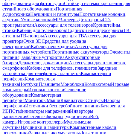
оборудования для фотостудии
Стойки, системы крепления для
студийного оборудования
Портативная
аудиотехника
Наушники и гарнитуры
Портативные колонки,
акустика
Умные колонки
MP3-плееры
Диктофоны
CD-
проигрыватели
Аксессуары для телевизоров
Кронштейны,
стойки
Кабели для телевизоров
Подписки на видеосервисы
ТВ-
антенны
ТВ-тюнеры
Аксессуары для ТВ
Аксессуары для
проектора
Очки 3D
Средства для ухода за
электроникой
Кабели, переходники
Аксессуары для
портативных устройств
Портативные аккумуляторы
Элементы
питания, зарядные устройства
Аккумуляторные
батареи
Держатели, док-станции
Аксессуары для планшетов,
смартфонов
Кабели для телефонов, планшетов
Зарядные
устройства для телефонов, планшетов
Компьютеры и
периферия
Компьютерная
техника
Ноутбуки
Планшеты
Моноблоки
Компьютеры
Игровые
компьютеры
Игровые консоли
Серверное
оборудование
Компьютерная
периферия
Мониторы
Мыши
Клавиатуры
Стилусы
Наборы
периферии
Источники бесперебойного питания
Батареи для
ИБП
Стабилизаторы напряжения
Инверторы
напряжения
Сетевые фильтры, удлинители
Веб-
камеры
Игровые контроллеры
Мультимедиа
акустика
Наушники и гарнитуры
Компьютерные кабели,
переходники
Зарядные, аккумуляторы
Док-станции,