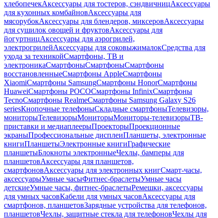
хлебопечек
Аксессуары для тостеров, сэндвичниц
Аксессуары
для кухонных комбайнов
Аксессуары для
мясорубок
Аксессуары для блендеров, миксеров
Аксессуары
для сушилок овощей и фруктов
Аксессуары для
йогуртниц
Аксессуары для аэрогрилей,
электрогрилей
Аксессуары для соковыжималок
Средства для
ухода за техникой
Смартфоны, ТВ и
электроника
Смартфоны
Смартфоны
Смартфоны
восстановленные
Смартфоны Apple
Смартфоны
Xiaomi
Смартфоны Samsung
Смартфоны Honor
Смартфоны
Huawei
Смартфоны POCO
Смартфоны Infinix
Смартфоны
Tecno
Смартфоны Realme
Смартфоны Samsung Galaxy S26
series
Кнопочные телефоны
Складные смартфоны
Телевизоры,
мониторы
Телевизоры
Мониторы
Мониторы-телевизоры
ТВ-
приставки и медиаплееры
Проекторы
Проекционные
экраны
Профессиональные дисплеи
Планшеты, электронные
книги
Планшеты
Электронные книги
Графические
планшеты
Блокноты электронные
Чехлы, бамперы для
планшетов
Аксессуары для планшетов,
смартфонов
Аксессуары для электронных книг
Смарт-часы,
аксессуары
Умные часы
Фитнес-браслеты
Умные часы
детские
Умные часы, фитнес-браслеты
Ремешки, аксессуары
для умных часов
Кабели для умных часов
Аксессуары для
смартфонов, планшетов
Зарядные устройства для телефонов,
планшетов
Чехлы, защитные стекла для телефонов
Чехлы для