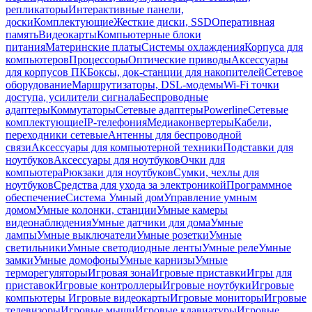
репликаторы
Интерактивные панели,
доски
Комплектующие
Жесткие диски, SSD
Оперативная
память
Видеокарты
Компьютерные блоки
питания
Материнские платы
Системы охлаждения
Корпуса для
компьютеров
Процессоры
Оптические приводы
Аксессуары
для корпусов ПК
Боксы, док-станции для накопителей
Сетевое
оборудование
Маршрутизаторы, DSL-модемы
Wi-Fi точки
доступа, усилители сигнала
Беспроводные
адаптеры
Коммутаторы
Сетевые адаптеры
Powerline
Сетевые
комплектующие
IP-телефония
Медиаконвертеры
Кабели,
переходники сетевые
Антенны для беспроводной
связи
Аксессуары для компьютерной техники
Подставки для
ноутбуков
Аксессуары для ноутбуков
Очки для
компьютера
Рюкзаки для ноутбуков
Сумки, чехлы для
ноутбуков
Средства для ухода за электроникой
Программное
обеспечение
Система Умный дом
Управление умным
домом
Умные колонки, станции
Умные камеры
видеонаблюдения
Умные датчики для дома
Умные
лампы
Умные выключатели
Умные розетки
Умные
светильники
Умные светодиодные ленты
Умные реле
Умные
замки
Умные домофоны
Умные карнизы
Умные
терморегуляторы
Игровая зона
Игровые приставки
Игры для
приставок
Игровые контроллеры
Игровые ноутбуки
Игровые
компьютеры
Игровые видеокарты
Игровые мониторы
Игровые
телевизоры
Игровые мыши
Игровые клавиатуры
Игровые