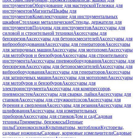
инструментов
Оборудование для мастерской
Тележки для
инструментов
Магниты
Шкафы для
инструментов
Комплектующие для инструментальных
шкафов
Стеллажи металлические
Стенды, держатели для
инструментов
Поддоны для инструментов
Аксессуары для
силовой и строительной техники
Аксессуары для
бензорезов
Аксессуары для бетоносмесителей
Аксессуары для
виброоборудования
Аксессуары для генераторов
Аксессуары
для затирочных машин
Аксессуары для мотопомп
Аксессуары
для мотобуров и бензобуров
Аксессуары для строительного
инструмента
Аксессуары пневмооборудования
Аксессуары для
бензорезов
Аксессуары для бетоносмесителей
Аксессуары для
виброоборудования
Аксессуары для генераторов
Аксессуары
для затирочных машин
Аксессуары для мотопомп
Аксессуары
для мотобуров и бензобуров
Аксессуары для
электроинструмента
Аксессуары для компрессоров,
пневмосистем
Аксессуары для сварки, пайки
Аксессуары для
станков
Аксессуары для стружкоотсосов
Аксессуары для
бурения и сверления
Аксессуары для резания
Аксессуары для
шлифования
Аксессуары для измерительных
приборов
Аксессуары для станков
Дом и сад
Садовая
техника
Триммеры, бензокосы
Цепные
пилы
Газонокосилки
Культиваторы, мотоблоки
Кусторезы,
садовые ножницы
Садовые, кормовые измельчители
Садовые