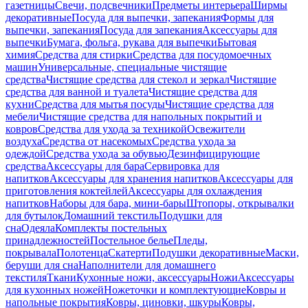
газетницы
Свечи, подсвечники
Предметы интерьера
Ширмы
декоративные
Посуда для выпечки, запекания
Формы для
выпечки, запекания
Посуда для запекания
Аксессуары для
выпечки
Бумага, фольга, рукава для выпечки
Бытовая
химия
Средства для стирки
Средства для посудомоечных
машин
Универсальные, специальные чистящие
средства
Чистящие средства для стекол и зеркал
Чистящие
средства для ванной и туалета
Чистящие средства для
кухни
Средства для мытья посуды
Чистящие средства для
мебели
Чистящие средства для напольных покрытий и
ковров
Средства для ухода за техникой
Освежители
воздуха
Средства от насекомых
Средства ухода за
одеждой
Средства ухода за обувью
Дезинфицирующие
средства
Аксессуары для бара
Сервировка для
напитков
Аксессуары для хранения напитков
Аксессуары для
приготовления коктейлей
Аксессуары для охлаждения
напитков
Наборы для бара, мини-бары
Штопоры, открывалки
для бутылок
Домашний текстиль
Подушки для
сна
Одеяла
Комплекты постельных
принадлежностей
Постельное белье
Пледы,
покрывала
Полотенца
Скатерти
Подушки декоративные
Маски,
беруши для сна
Наполнители для домашнего
текстиля
Ткани
Кухонные ножи, аксессуары
Ножи
Аксессуары
для кухонных ножей
Ножеточки и комплектующие
Ковры и
напольные покрытия
Ковры, циновки, шкуры
Ковры,