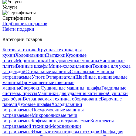
Услуги
Сертификаты
Подборщик подарков
Найти подарки
Категории товаров
Бытовая техника
Крупная техника для
кухни
Холодильники
Вытяжки
Кухонные
плиты
Морозильники
Посудомоечные машины
Настольные
плиты
Винные шкафы
Мини-холодильники
Техника для ухода
за одеждой
Стиральные машины
Стиральные машины
встраиваемые
Утюги
Отпариватели
Швейные, вышивальные
машины
Промышленные швейные
машины
Оверлоки
Сушильные машины, шкафы
Гладильные
системы, прессы
Машинки для удаления катышков
Сушилки
для обуви
Встраиваемая техника, оборудование
Варочные
панели
Духовые шкафы
Холодильники
встраиваемые
Посудомоечные машины
встраиваемые
Микроволновые печи
встраиваемые
Кофемашины встраиваемые
Комплекты
встраиваемой техники
Морозильники
встраиваемые
Измельчители пищевых отходов
Шкафы для