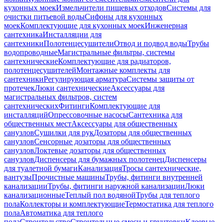
кухонных моек
Измельчители пищевых отходов
Системы для
очистки питьевой воды
Сифоны для кухонных
моек
Комплектующие для кухонных моек
Инженерная
сантехника
Инсталляции для
сантехники
Полотенцесушители
Отвод и подвод воды
Трубы
водопроводные
Магистральные фильтры, системы
сантехнические
Комплектующие для радиаторов,
полотенцесушителей
Монтажные комплекты для
сантехники
Регулирующая арматура
Системы защиты от
протечек
Люки сантехнические
Аксессуары для
магистральных фильтров, систем
сантехнических
Фитинги
Комплектующие для
инсталляций
Опрессовочные насосы
Сантехника для
общественных мест
Аксессуары для общественных
санузлов
Сушилки для рук
Дозаторы для общественных
санузлов
Сенсорные дозаторы для общественных
санузлов
Локтевые дозаторы для общественных
санузлов
Диспенсеры для бумажных полотенец
Диспенсеры
для туалетной бумаги
Канализация
Тросы сантехнические,
вантузы
Прочистные машины
Трубы, фитинги внутренней
канализации
Трубы, фитинги наружной канализации
Люки
канализационные
Теплый пол водяной
Трубы для теплого
пола
Коллекторы и комплектующие
Термостатика для теплого
пола
Автоматика для теплого
пола
Строительство
Строительные смеси и грунтовки
Клеевые