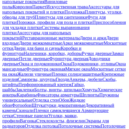
напольные покрытия
Виниловые
полы
Ковролин
Паркет
Искусственная трава
Аксессуары для
напольных покрытий и плитки
Подложка
Плинтусы, уголки,
обводы для труб
Плинтусы для сантехники
Фуги для
плитки
Порожки, профили для пола и плитки
Приспособления
для укладки плитки
Системы выравнивания
плитки
Аксессуары для напольных
покрытий
Реставрационные материалы
Двери и арки
Двери
входные
Двери межкомнатные
Арки межкомнатные
Москитные
сетки
Двери для бани и сауны
Коробки и
фурнитура
Наличники, коробки, доборы
Ручки дверные
Замки
дверные
Петли дверные
Фурнитура дверная
Доводчики
дверные
Окна и подоконники
Окна
Подоконники, отливы
Окна
мансардные
Фурнитура оконная
Мягкие окна
Москитные сетки
на окна
Жалюзи уличные
Пленки солнцезащитные
Крепежные
изделия
Саморезы, шурупы
Гвозди
Анкеры, дюбели
Скобы,
штифты
Перфорированный крепеж
Гайки,
шайбы
Заклепки
Болты, винты, шпильки
Хомуты
Химические
анкеры
Карабины
Фиксаторы арматуры
Шплинты
Пружины
универсальные
Отделка стен
Обои
Жидкие
обои
Фотообои
Штукатурки декоративные
Декоративный
камень
Скинали
Пленки самоклеящиеся
Армирующие
сетки
Стеновые панели
Уголки, маяки,
профили
Вагонка
Стеклохолсты, флизелин
Экраны для
радиаторов
Отделка потолка
Потолочные системы
Потолочные