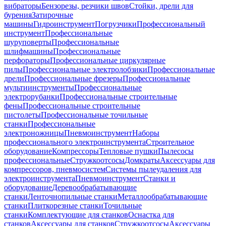
вибраторы
Бензорезы, резчики швов
Стойки, дрели для
бурения
Затирочные
машины
Гидроинструмент
Погрузчики
Профессиональный
инструмент
Профессиональные
шуруповерты
Профессиональные
шлифмашины
Профессиональные
перфораторы
Профессиональные циркулярные
пилы
Профессиональные электролобзики
Профессиональные
дрели
Профессиональные фрезеры
Профессиональные
мультиинструменты
Профессиональные
электрорубанки
Профессиональные строительные
фены
Профессиональные строительные
пистолеты
Профессиональные точильные
станки
Профессиональные
электроножницы
Пневмоинструмент
Наборы
профессионального электроинструмента
Строительное
оборудование
Компрессоры
Тепловые пушки
Пылесосы
профессиональные
Стружкоотсосы
Домкраты
Аксессуары для
компрессоров, пневмосистем
Системы пылеудаления для
электроинструмента
Пневмоинструмент
Станки и
оборудование
Деревообрабатывающие
станки
Ленточнопильные станки
Металлообрабатывающие
станки
Плиткорезные станки
Точильные
станки
Комплектующие для станков
Оснастка для
станков
Аксессуары для станков
Стружкоотсосы
Аксессуары