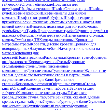
геймерские
Столы геймерские
Подставки для
ноутбуков
Шкафы и стеллажи
Шкафы
Стенки, горки
Шкафы-
купе
Шкафы-гармошки
Шкафы-пеналы для жилой
комнаты
Шкафы с витриной, буфеты
Шкафы, секции в
прихожую
Полки, стеллажи, системы хранения
Шкафы для
ванной комнаты
Вешалки, подставки для зонтов
Комоды,
тумбы
Комоды
Тумбы
Прикроватные тумбы
Обувницы, тумбы в
прихожую
Комоды, тумбы для ванной
Пеленальные столики,
комоды
Тумбы под ТВ
Комоды пластиковые
Кровати и
матрасы
Матрасы
Кровати
Детские кровати
Кроватки для
новорожденных
Надувная мебель
Наматрасники, чехлы на
матрас
Основания для
кроватей
Подматрасники
Раскладушки
Кровати-трансформеры,
шкафы-кровати
Кровати-домики
Столы
Кухонные
столы
Барные столы
Столы письменные,
компьютерные
Детские столы
Туалетные столики
Журнальные
столы
Садовые столы
Растущие столы и парты
Столы,
журнальные столики для бани
Приставные
столики
Консольные столики
Обеденные группы
Столы-
книги
Стулья
Кухонные стулья, табуреты
Барные стулья,
табуреты
Компьютерные кресла, стулья
Геймерские
кресла
Детские стулья, табуреты
Банкетки, скамьи
Садовые
кресла, стулья, табуреты
Стулья, табуреты для бани
Стульчики
для кормления
Кухня
Кухонный гарнитур
Кухонные