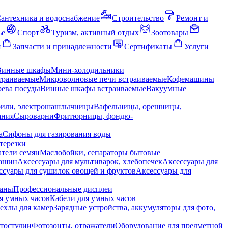
антехника и водоснабжение
Строительство
Ремонт и
ье
Спорт
Туризм, активный отдых
Зоотовары
я
Запчасти и принадлежности
Сертификаты
Услуги
Винные шкафы
Мини-холодильники
траиваемые
Микроволновые печи встраиваемые
Кофемашины
ева посуды
Винные шкафы встраиваемые
Вакуумные
рили, электрошашлычницы
Вафельницы, орешницы,
ания
Сыроварни
Фритюрницы, фондю-
а
Сифоны для газирования воды
терезки
тели семян
Маслобойки, сепараторы бытовые
машин
Аксессуары для мультиварок, хлебопечек
Аксессуары для
ссуары для сушилок овощей и фруктов
Аксессуары для
раны
Профессиональные дисплеи
я умных часов
Кабели для умных часов
ехлы для камер
Зарядные устройства, аккумуляторы для фото,
тостудии
Фотозонты, отражатели
Оборудование для предметной