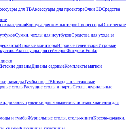
сессуары для ТВ
Аксессуары для проектора
Очки 3D
Средства
ание
 охлаждения
Корпуса для компьютеров
Процессоры
Оптические
утбуков
Сумки, чехлы для ноутбуков
Средства для ухода за
деокарты
Игровые мониторы
Игровые телевизоры
Игровые
акустика
Аксессуары для геймеров
Фигурки Funko
 диски
Детские диваны
Диваны садовые
Комплекты мягкой
ики, комоды
Тумбы под ТВ
Комоды пластиковые
довые столы
Растущие столы и парты
Столы, журнальные
ки, диваны
Стульчики для кормления
Системы хранения для
моды и тумбы
Журнальные столы, столы-книги
Кресла-качалки,
ки, скамьи
Ключницы, газетницы