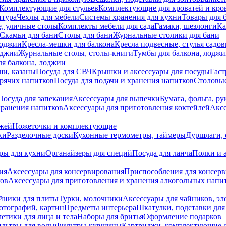
Комплектующие для стульев
Комплектующие для кроватей и кро
итура
Чехлы для мебели
Системы хранения для кухни
Товары для 
, уличные столы
Комплекты мебели для сада
Гамаки, шезлонги
Ка
Скамьи для бани
Столы для бани
Журнальные столики для бани
лоджии
Кресла-мешки для балкона
Кресла подвесные, стулья садо
оджии
Журнальные столы, столы-книги
Тумбы для балкона, лодж
я балкона, лоджии
ши, казаны
Посуда для СВЧ
Крышки и аксессуары для посуды
Гаст
орячих напитков
Посуда для подачи и хранения напитков
Столовы
Посуда для запекания
Аксессуары для выпечки
Бумага, фольга, р
хранения напитков
Аксессуары для приготовления коктейлей
Аксе
ожей
Ножеточки и комплектующие
ки
Разделочные доски
Кухонные термометры, таймеры
Дуршлаги, 
ры для кухни
Органайзеры для специй
Посуда для ланча
Полки и 
ия
Аксессуары для консервирования
Приспособления для консер
ков
Аксессуары для приготовления и хранения алкогольных напи
йники для плиты
Турки, молочники
Аксессуары для чайников, э
отографий, картин
Предметы интерьера
Шкатулки, подставки дл
етики для лица и тела
Наборы для бритья
Оформление подарков
льтры для воды
Фильтры-кувшины
Картриджи, комплектующие д