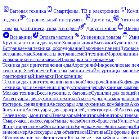
Бытовая техника
Смартфоны, ТВ и электроника
Комп
отделка
Строительный инструмент
Дом и сад
Авто и 
Товары для бизнеса, склада и офиса
Досуг и хобби
Ювели
Все акции
Оплата частями
Уцененные товары
Умны
Крупная техника для кухни
Холодильники
Вытяжки
Кухонные 
Встраиваемая техника, оборудование
Варочные панели
Духовые
встраиваемые
Комплекты встраиваемой техники
Морозильники 
упаковщики встраиваемые
Пароварки встраиваемые
Техника для приготовления еды
Аэрогрили
Микроволновые пе
кексницы
Хлебопечки
Ростеры, мини-печи
Йогуртницы, морож
фритюрницы
Яйцеварки
Попкорницы
Техника для приготовления напитков
Электрочайники
Кофевар
Техника для измельчения продуктов
Блендеры
Кухонные комбай
Мелкая техника
Весы кухонные, бытовые
Сушилки для овощей 
Аксессуары для кухонной техники
Аксессуары для микроволно
тостеров, сэндвичниц
Аксессуары для кухонных комбайнов
Акс
йогуртниц
Аксессуары для аэрогрилей, электрогрилей
Аксессуа
Телевизоры, мониторы
Телевизоры
Мониторы
Мониторы-телеви
Смарт-часы, аксессуары
Умные часы
Фитнес-браслеты
Умные ча
Фото, видеосъемка
Фотоаппараты
Видеокамеры
Экшн-камеры
Ка
видеокамер
Аксессуары для объективов
Штативы
Цифровые фот
Оборудование для фотостудии
Кольцевые лампы
Фоны для фото