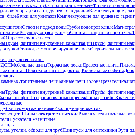
ем сантехнических
Трубы полипропиленовые
Фитинги полипроп
ддонов
Опоры для ванн, душевых поддонов
Комплектующие для 
ов, биде
Бачки для унитазов
Комплектующие для душевых гарнит
есушители
Отвод и подвод воды
Трубы водопроводные
Магистрал
антехники
Регулирующая арматура
Системы защиты от протечек
Л
ций
Опрессовочные насосы
ны
Трубы, фитинги внутренней канализации
Трубы, фитинги на
катурки
Стяжки, самонивелирующие смеси
Строительные смеси,
ки
Тротуарная плитка
ЛДСП
Мебельные щиты
Террасные доски
Древесные плиты
Пилом
ные системы
Поверхностный водоотвод
Кровельные софиты
Добо
тиляция
-камины
Отопительные печи
Банные печи
Водонагреватели
Радиат
ны
Трубы, фитинги внутренней канализации
Трубы, фитинги на
Скобы, штифты
Перфорированный крепеж
Гайки, шайбы
Заклепки
ерсальные
Трубки термоусаживаемые
Изолирующие зажимы
лектрощита
Шины электротехнические
Выключатели путевые, ко
атели
Пускатели магнитные
ки воды
усы, уголки, обводы для труб
Плинтусы для сантехники
Фуги дл