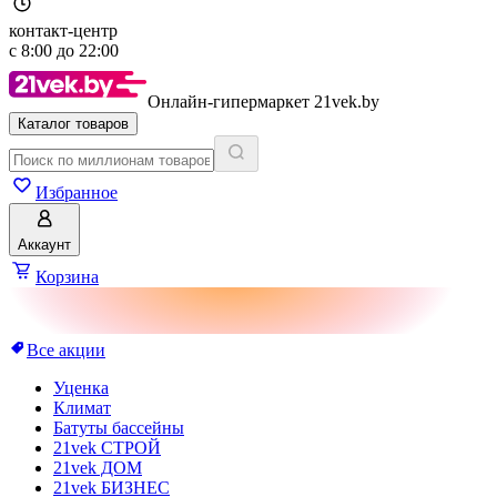
контакт-центр
с
8:00
до
22:00
Онлайн-гипермаркет 21vek.by
Каталог товаров
Избранное
Аккаунт
Корзина
Все акции
Уценка
Климат
Батуты бассейны
21vek СТРОЙ
21vek ДОМ
21vek БИЗНЕС