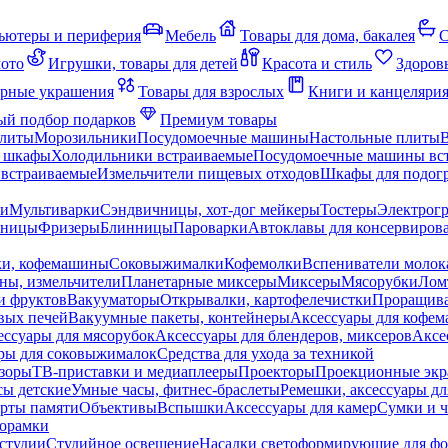
ьютеры и периферия
Мебель
Товары для дома, бакалея
С
мото
Игрушки, товары для детей
Красота и стиль
Здоров
рные украшения
Товары для взрослых
Книги и канцеляри
й подбор подарков
Премиум товары
плиты
Морозильники
Посудомоечные машины
Настольные плиты
 шкафы
Холодильники встраиваемые
Посудомоечные машины вс
встраиваемые
Измельчители пищевых отходов
Шкафы для подогр
чи
Мультиварки
Сэндвичницы, хот-дог мейкеры
Тостеры
Электрог
еницы
Фризеры
Блинницы
Пароварки
Автоклавы для консервиров
ки, кофемашины
Соковыжималки
Кофемолки
Вспениватели молок
ны, измельчители
Планетарные миксеры
Миксеры
Мясорубки
Лом
и фруктов
Вакууматоры
Открывалки, картофелечистки
Проращива
вых печей
Вакуумные пакеты, контейнеры
Аксессуары для кофе
ессуары для мясорубок
Аксессуары для блендеров, миксеров
Аксе
ры для соковыжималок
Средства для ухода за техникой
зоры
ТВ-приставки и медиаплееры
Проекторы
Проекционные эк
сы детские
Умные часы, фитнес-браслеты
Ремешки, аксессуары дл
рты памяти
Объективы
Вспышки
Аксессуары для камер
Сумки и ч
орамки
студии
Студийное освещение
Насадки светоформирующие для фо