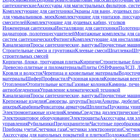
сантехнические
Аксессуары для магистральных фильтров, сист
Комплектующие для сантехники
Экраны для ванн, душевых по
для умывальников, моек
Комплектующие для унитазов, писсуар
смесителей
Комплектующие для душевых кабин, уголков
Инженерная сантехника
Инсталляции для сантехники
Полотенц
радиаторов, полотенцесушителей
Монтажные комплекты для с
систем сантехнических
Фитинги
Комплектующие для инсталля
Канализация
Тросы сантехнические, вантузы
Прочистные маши
Строительные смеси и грунтовки
Клеевые смеси
Шпатлевки
Шту
строительных смесей
Кирпичи, блоки, тротуарная плитка
Кирпичи
Строительные бло
Древесно-плитные и пиломатериалы
Плиты OSB
Фанера
ДСП, 
Кровля и водосток
Черепица и кровельные материалы
Водосточ
материалы
Шифер
Профнастил
Рулонная кровля
Кровельная вен
Отопление
Отопительные котлы
Газовые колонки
Камины, печи
антиобледенения
Управление климатической техникой
Канализация
Тросы сантехнические, вантузы
Прочистные маши
Крепежные изделия
Саморезы, шурупы
Гвозди
Анкеры, дюбели
анкеры
Карабины
Фиксаторы арматуры
Шплинты
Пружины унив
Электромонтажные изделия
Клеммы
Средства диэлектрические
Электрощитовое оборудование
Электрощиты
Аксессуары для э
управления
Рубильники
Предохранители
Частотные преобразов
Приборы учета
Счетчики газа
Счетчики электроэнергии
Счетчи
Аксессуары для напольных покрытий и плитки
Подложка
Плинт