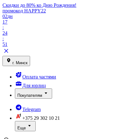
Скидки до 80% ко Дню Рождения!
промокод HAPPY22
02
дн
17
:
24
:
51
г. Минск
Оплата частями
Для юрлиц
Покупателям
Telegram
+375 29
302 10 21
Еще