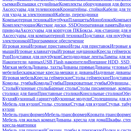
съемки
Вспышки студийные
Комплекты оборудования для фото
Аксессуары для телевизоров
Кронштейны, стойки
Кабели для т
для ухода за электроникой
Кабели, переходники
Компьютерная техника
Ноутбуки
Планшеты
Моноблоки
Компью
Комплектующие
Жесткие диски, SSD
Оперативная память
Видео
приводы
Аксессуары для корпусов ПК
Боксы, док-станции для 
Аксессуары для компьютерной техники
Подставки для ноутбук
электроникой
Программное обеспечение
Игровая зона
Игровые приставки
Игры для приставок
Игровые 
мыши
Игровые клавиатуры
Игровые наушники
Кресла геймерск
Pop
Подставки для ноутбуков
Светодиодные ленты
Лампы для м
Накопители данных
USB Flash накопители
Внешние HDD, SSD 
Мягкая мебель
Диваны, тахты
Диваны прямые
Диваны угловые
Д
мебели
Бескаркасные кресла-мешки и диваны
Надувные диваны
Игровая мебель
Кресла геймерские
Столы геймерские
Подставки
Комоды, тумбы
Комоды
Тумбы
Прикроватные тумбы
Обувницы, 
Столы
Кухонные столы
Барные столы
Столы письменные, комп
столики для бани
Приставные столики
Консольные столики
Обе
Кухня
Кухонный гарнитур
Кухонные модули
Столешницы для к
Мебель для кухни
Столы, столики
Стулья для кухни
Стулья, таб
кухни
Мебель-трансформер
Мебель-трансформер
Кровати-трансформе
Мебель для жилых комнат
Диваны, кресла для дома
Шкафы, стен
кресла-маятники
Мебель для прихожей
Секции, тумбы в прихожую
Полки и сист