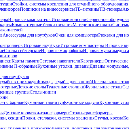
студии
Стойки, системы крепления для студийного оборудования
елевизоров
Подписки на видеосервисы
ТВ-антенны
ТВ-тюнеры
Ак
теры
Игровые компьютеры
Игровые консоли
Серверное оборудов
карты
Компьютерные блоки питания
Материнские платы
Системы
накопителей
ов
Аксессуары для ноутбуков
Очки для компьютера
Рюкзаки для но
контроллеры
Игровые ноутбуки
Игровые компьютеры
Игровые ви
ие
Столы геймерские
Игровые микрофоны
Игровая мультимедиа 
ониторов
диски
Карты памяти
Сетевые накопители
Картридеры
Оптические
иваны П-образные
Кухонные уголки, диваны
Диваны модульные
 для ноутбуков
тумбы в прихожую
Комоды, тумбы для ванной
Пеленальные стол
ьютерные
Детские столы
Туалетные столики
Журнальные столы
Са
денные группы
Столы-книги
ухни
уреты барные
Кухонный гарнитур
Кухонные модули
Кухонные угол
ры
Детские кроватки-трансформеры
Столы-трансформеры
ки, секции
Полки, стеллажи, системы хранения
Стулья, кресла
Ко
емы хранения в прихожую
Вешалки, подставки для зонтов
Банкет