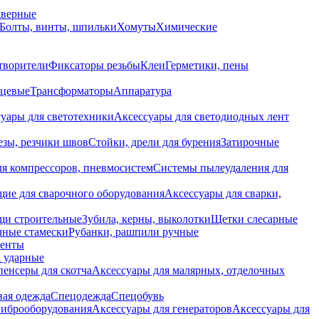
дверные
Болты, винты, шпильки
Хомуты
Химические
творители
Фиксаторы резьбы
Клеи
Герметики, пены
нцевые
Трансформаторы
Аппаратура
уары для светотехники
Аксессуары для светодиодных лент
езы, резчики швов
Стойки, дрели для бурения
Затирочные
ля компрессоров, пневмосистем
Системы пылеудаления для
ие для сварочного оборудования
Аксессуары для сварки,
щи строительные
Зубила, керны, выколотки
Щетки слесарные
чные стамески
Рубанки, рашпили ручные
енты
 ударные
енсеры для скотча
Аксессуары для малярных, отделочных
ная одежда
Спецодежда
Спецобувь
виброоборудования
Аксессуары для генераторов
Аксессуары для