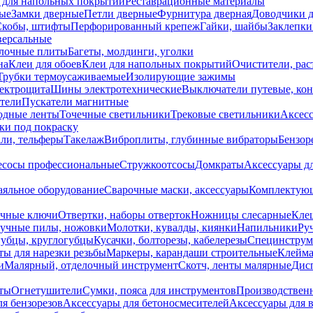
 для напольных покрытий
Реставрационные материалы
ые
Замки дверные
Петли дверные
Фурнитура дверная
Доводчики 
Скобы, штифты
Перфорированный крепеж
Гайки, шайбы
Заклепки
ерсальные
лочные плиты
Багеты, молдинги, уголки
на
Клеи для обоев
Клеи для напольных покрытий
Очистители, рас
Трубки термоусаживаемые
Изолирующие зажимы
лектрощита
Шины электротехнические
Выключатели путевые, ко
атели
Пускатели магнитные
одные ленты
Точечные светильники
Трековые светильники
Аксесс
и под покраску
ли, тельферы
Такелаж
Виброплиты, глубинные вибраторы
Бензор
сосы профессиональные
Стружкоотсосы
Домкраты
Аксессуары д
аяльное оборудование
Сварочные маски, аксессуары
Комплектующ
ечные ключи
Отвертки, наборы отверток
Ножницы слесарные
Кле
учные пилы, ножовки
Молотки, кувалды, киянки
Напильники
Ру
убцы, круглогубцы
Кусачки, болторезы, кабелерезы
Специнструм
ы для нарезки резьбы
Маркеры, карандаши строительные
Клейма
и
Малярный, отделочный инструмент
Скотч, ленты малярные
Дисп
иты
Огнетушители
Сумки, пояса для инструментов
Производствен
я бензорезов
Аксессуары для бетоносмесителей
Аксессуары для 