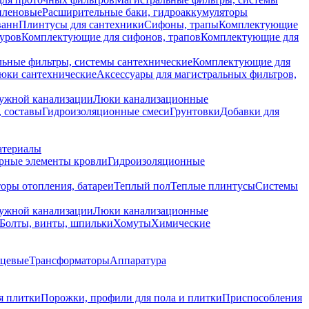
иленовые
Расширительные баки, гидроаккумуляторы
ванн
Плинтусы для сантехники
Сифоны, трапы
Комплектующие
уров
Комплектующие для сифонов, трапов
Комплектующие для
ьные фильтры, системы сантехнические
Комплектующие для
юки сантехнические
Аксессуары для магистральных фильтров,
ружной канализации
Люки канализационные
 составы
Гидроизоляционные смеси
Грунтовки
Добавки для
атериалы
рные элементы кровли
Гидроизоляционные
оры отопления, батареи
Теплый пол
Теплые плинтусы
Системы
ружной канализации
Люки канализационные
Болты, винты, шпильки
Хомуты
Химические
нцевые
Трансформаторы
Аппаратура
я плитки
Порожки, профили для пола и плитки
Приспособления