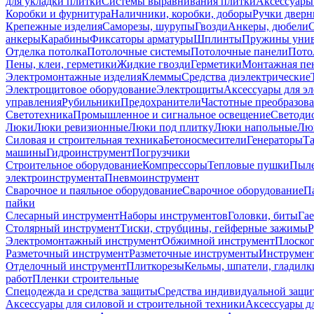
для укладки плитки
Системы выравнивания плитки
Аксессуары
Коробки и фурнитура
Наличники, коробки, доборы
Ручки дверн
Крепежные изделия
Саморезы, шурупы
Гвозди
Анкеры, дюбели
анкеры
Карабины
Фиксаторы арматуры
Шплинты
Пружины унив
Отделка потолка
Потолочные системы
Потолочные панели
Пото
Пены, клеи, герметики
Жидкие гвозди
Герметики
Монтажная пе
Электромонтажные изделия
Клеммы
Средства диэлектрические
Электрощитовое оборудование
Электрощиты
Аксессуары для э
управления
Рубильники
Предохранители
Частотные преобразов
Светотехника
Промышленное и сигнальное освещение
Светоди
Люки
Люки ревизионные
Люки под плитку
Люки напольные
Люк
Силовая и строительная техника
Бетоносмесители
Генераторы
Та
машины
Гидроинструмент
Погрузчики
Строительное оборудование
Компрессоры
Тепловые пушки
Пыле
электроинструмента
Пневмоинструмент
Сварочное и паяльное оборудование
Сварочное оборудование
П
пайки
Слесарный инструмент
Наборы инструментов
Головки, биты
Га
Столярный инструмент
Тиски, струбцины, гейферные зажимы
Р
Электромонтажный инструмент
Обжимной инструмент
Плоског
Разметочный инструмент
Разметочные инструменты
Инструмент
Отделочный инструмент
Плиткорезы
Кельмы, шпатели, гладилк
работ
Пленки строительные
Спецодежда и средства защиты
Средства индивидуальной защ
Аксессуары для силовой и строительной техники
Аксессуары дл