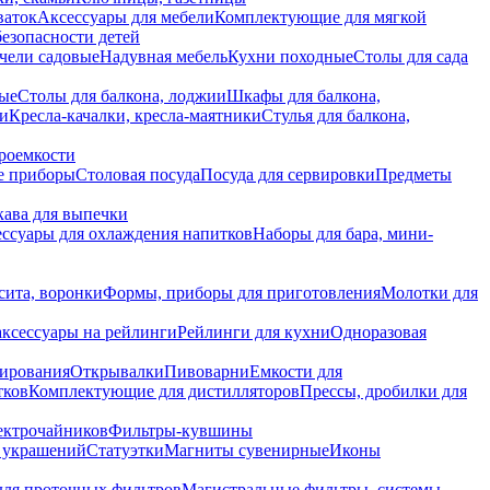
ваток
Аксессуары для мебели
Комплектующие для мягкой
безопасности детей
чели садовые
Надувная мебель
Кухни походные
Столы для сада
вые
Столы для балкона, лоджии
Шкафы для балкона,
ии
Кресла-качалки, кресла-маятники
Стулья для балкона,
роемкости
е приборы
Столовая посуда
Посуда для сервировки
Предметы
укава для выпечки
ссуары для охлаждения напитков
Наборы для бара, мини-
сита, воронки
Формы, приборы для приготовления
Молотки для
аксессуары на рейлинги
Рейлинги для кухни
Одноразовая
вирования
Открывалки
Пивоварни
Емкости для
тков
Комплектующие для дистилляторов
Прессы, дробилки для
лектрочайников
Фильтры-кувшины
я украшений
Статуэтки
Магниты сувенирные
Иконы
ля проточных фильтров
Магистральные фильтры, системы