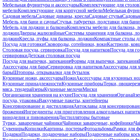
Мебельная фурнитура и аксессуары
Комплектующие для столов
мебели
Комплектующие для корпусной мебели
Мебельная фурн
Садовая мебель
Садовые диваны, кресла
Садовые стулья
Садовые
Мебель для бани и сауны
Стулья, табуретки, подставки для бани
Мебель для лоджии и балкона
Комплекты мебели для балкона, 
лоджии
Дверцы жалюзийные
Системы хранения для балкона, л
лоджии
Кресла, пуфы для балкона, лоджии
Компактные столы дл
Посуда для готовки
Сковороды, сотейники, воки
Кастрюли, ков
Столовая посуда, сервировка
Посуда для напитков
Посуда для г
сервировки
Детская столовая посуда
Посуда для выпечки, запекания
Формы для выпечки, запекания
Аксессуары для бара
Сервировка для напитков
Аксессуары для 
бары
Штопоры, открывалки для бутылок
Кухонные ножи, аксессуары
Ножи
Аксессуары для кухонных н
Кухонные принадлежности
Кухонные приборы
Терки, овощерез
мяса, тендерайзеры
Кухонные мелочи
Миски
Организация хранения на кухне
Посуда для хранения
Органайзе
посуда, упаковка
Вакуумные пакеты, контейнеры
Консервирование и дистилляция
Автоклавы для консервирован
брожения
Ингредиенты для приготовления алкогольных напит
виноделия и пивоварения
Дистилляторы бытовые
Турки, заварочные чайники
Чайники заварочные, кофейники
Ча
Сувениры
Копилки
Картины, постеры
Фотоальбомы
Рамки для ф
Подарки
Подарки, подарочные наборы
Подарочные наборы косм
Водоснабжение
Водонагреватели
Бытовые насосы
Проточные фи