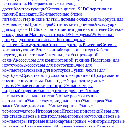
репликаторы
Интерактивные панели,
доски
Комплектующие
Жесткие диски, SSD
Оперативная
память
Видеокарты
Компьютерные блоки
питания
Материнские платы
Системы охлаждения
Корпуса для
компьютеров
Процессоры
Оптические приводы
Аксессуары
для корпусов ПК
Боксы, док-станции для накопителей
Сетевое
оборудование
Маршрутизаторы, DSL-модемы
Wi-Fi точки
доступа, усилители сигнала
Беспроводные
адаптеры
Коммутаторы
Сетевые адаптеры
Powerline
Сетевые
комплектующие
IP-телефония
Медиаконвертеры
Кабели,
переходники сетевые
Антенны для беспроводной
связи
Аксессуары для компьютерной техники
Подставки для
ноутбуков
Аксессуары для ноутбуков
Очки для
компьютера
Рюкзаки для ноутбуков
Сумки, чехлы для
ноутбуков
Средства для ухода за электроникой
Программное
обеспечение
Система Умный дом
Управление умным
домом
Умные колонки, станции
Умные камеры
видеонаблюдения
Умные датчики для дома
Умные
лампы
Умные выключатели
Умные розетки
Умные
светильники
Умные светодиодные ленты
Умные реле
Умные
замки
Умные домофоны
Умные карнизы
Умные
терморегуляторы
Игровая зона
Игровые приставки
Игры для
приставок
Игровые контроллеры
Игровые ноутбуки
Игровые
компьютеры
Игровые видеокарты
Игровые мониторы
Игровые
телевизоры
Игровые мыши
Игровые клавиатуры
Игровые