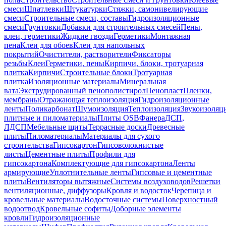
смеси
Шпатлевки
Штукатурки
Стяжки, самонивелирующие
смеси
Строительные смеси, составы
Гидроизоляционные
смеси
Грунтовки
Добавки для строительных смесей
Пены,
клеи, герметики
Жидкие гвозди
Герметики
Монтажная
пена
Клеи для обоев
Клеи для напольных
покрытий
Очистители, растворители
Фиксаторы
резьбы
Клеи
Герметики, пены
Кирпичи, блоки, тротуарная
плитка
Кирпичи
Строительные блоки
Тротуарная
плитка
Изоляционные материалы
Минеральная
вата
Экструдированный пенополистирол
Пенопласт
Пленки,
мембраны
Отражающая теплоизоляция
Гидроизоляционные
ленты
Поликарбонат
Шумоизоляция
Теплоизоляция
Звукоизоляц
плитные и пиломатериалы
Плиты OSB
Фанера
ДСП,
ЛДСП
Мебельные щиты
Террасные доски
Древесные
плиты
Пиломатериалы
Материалы для сухого
строительства
Гипсокартон
Гипсоволокнистые
листы
Цементные плиты
Профили для
гипсокартона
Комплектующие для гипсокартона
Ленты
армирующие
Уплотнительные ленты
Гипсовые и цементные
плиты
Вентиляторы вытяжные
Системы воздуховодов
Решетки
вентиляционные, диффузоры
Кровля и водосток
Черепица и
кровельные материалы
Водосточные системы
Поверхностный
водоотвод
Кровельные софиты
Доборные элементы
кровли
Гидроизоляционные