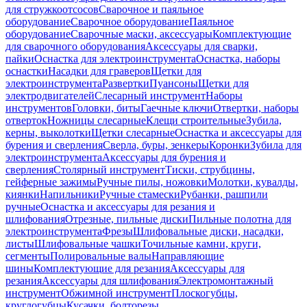
для стружкоотсосов
Сварочное и паяльное
оборудование
Сварочное оборудование
Паяльное
оборудование
Сварочные маски, аксессуары
Комплектующие
для сварочного оборудования
Аксессуары для сварки,
пайки
Оснастка для электроинструмента
Оснастка, наборы
оснастки
Насадки для граверов
Щетки для
электроинструмента
Развертки
Пуансоны
Щетки для
электродвигателей
Слесарный инструмент
Наборы
инструментов
Головки, биты
Гаечные ключи
Отвертки, наборы
отверток
Ножницы слесарные
Клещи строительные
Зубила,
керны, выколотки
Щетки слесарные
Оснастка и аксессуары для
бурения и сверления
Сверла, буры, зенкеры
Коронки
Зубила для
электроинструмента
Аксессуары для бурения и
сверления
Столярный инструмент
Тиски, струбцины,
гейферные зажимы
Ручные пилы, ножовки
Молотки, кувалды,
киянки
Напильники
Ручные стамески
Рубанки, рашпили
ручные
Оснастка и аксессуары для резания и
шлифования
Отрезные, пильные диски
Пильные полотна для
электроинструмента
Фрезы
Шлифовальные диски, насадки,
листы
Шлифовальные чашки
Точильные камни, круги,
сегменты
Полировальные валы
Направляющие
шины
Комплектующие для резания
Аксессуары для
резания
Аксессуары для шлифования
Электромонтажный
инструмент
Обжимной инструмент
Плоскогубцы,
круглогубцы
Кусачки, болторезы,