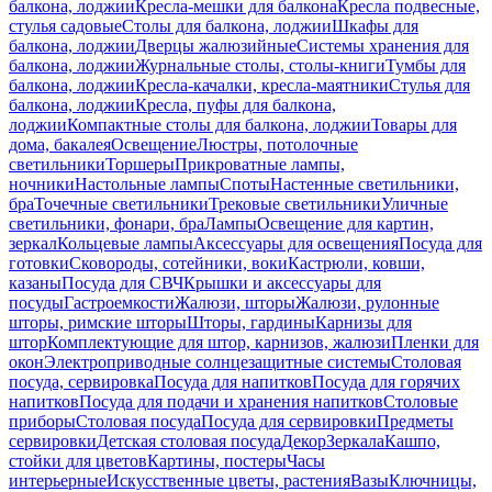
балкона, лоджии
Кресла-мешки для балкона
Кресла подвесные,
стулья садовые
Столы для балкона, лоджии
Шкафы для
балкона, лоджии
Дверцы жалюзийные
Системы хранения для
балкона, лоджии
Журнальные столы, столы-книги
Тумбы для
балкона, лоджии
Кресла-качалки, кресла-маятники
Стулья для
балкона, лоджии
Кресла, пуфы для балкона,
лоджии
Компактные столы для балкона, лоджии
Товары для
дома, бакалея
Освещение
Люстры, потолочные
светильники
Торшеры
Прикроватные лампы,
ночники
Настольные лампы
Споты
Настенные светильники,
бра
Точечные светильники
Трековые светильники
Уличные
светильники, фонари, бра
Лампы
Освещение для картин,
зеркал
Кольцевые лампы
Аксессуары для освещения
Посуда для
готовки
Сковороды, сотейники, воки
Кастрюли, ковши,
казаны
Посуда для СВЧ
Крышки и аксессуары для
посуды
Гастроемкости
Жалюзи, шторы
Жалюзи, рулонные
шторы, римские шторы
Шторы, гардины
Карнизы для
штор
Комплектующие для штор, карнизов, жалюзи
Пленки для
окон
Электроприводные солнцезащитные системы
Столовая
посуда, сервировка
Посуда для напитков
Посуда для горячих
напитков
Посуда для подачи и хранения напитков
Столовые
приборы
Столовая посуда
Посуда для сервировки
Предметы
сервировки
Детская столовая посуда
Декор
Зеркала
Кашпо,
стойки для цветов
Картины, постеры
Часы
интерьерные
Искусственные цветы, растения
Вазы
Ключницы,