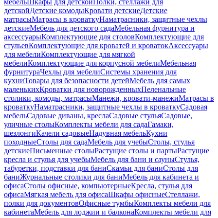
мебель
Шкафы для детской
Полки, стеллажи для
детской
Детские комоды
Кровати детские
Детские
матрасы
Матрасы в кроватку
Наматрасники, защитные чехлы
детские
Мебель для детского сада
Мебельная фурнитура и
аксессуары
Комплектующие для столов
Комплектующие для
стульев
Комплектующие для кроватей и кроваток
Аксессуары
для мебели
Комплектующие для мягкой
мебели
Комплектующие для корпусной мебели
Мебельная
фурнитура
Чехлы для мебели
Системы хранения для
кухни
Товары для безопасности детей
Мебель для самых
маленьких
Кроватки для новорожденных
Пеленальные
столики, комоды, матрасы
Манежи, кровати-манежи
Матрасы в
кроватку
Наматрасники, защитные чехлы в кроватку
Садовая
мебель
Садовые диваны, кресла
Садовые стулья
Садовые,
уличные столы
Комплекты мебели для сада
Гамаки,
шезлонги
Качели садовые
Надувная мебель
Кухни
походные
Столы для сада
Мебель для учебы
Столы, стулья
детские
Письменные столы
Растущие столы и парты
Растущие
кресла и стулья для учебы
Мебель для бани и сауны
Стулья,
табуретки, подставки для бани
Скамьи для бани
Столы для
бани
Журнальные столики для бани
Мебель для кабинета и
офиса
Столы офисные, компьютерные
Кресла, стулья для
офиса
Мягкая мебель для офиса
Шкафы офисные
Стеллажи,
полки для документов
Офисные тумбы
Комплекты мебели для
кабинета
Мебель для лоджии и балкона
Комплекты мебели для