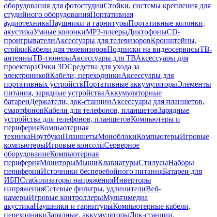
оборудования для фотостудии
Стойки, системы крепления для
студийного оборудования
Портативная
аудиотехника
Наушники и гарнитуры
Портативные колонки,
акустика
Умные колонки
MP3-плееры
Диктофоны
CD-
проигрыватели
Аксессуары для телевизоров
Кронштейны,
стойки
Кабели для телевизоров
Подписки на видеосервисы
ТВ-
антенны
ТВ-тюнеры
Аксессуары для ТВ
Аксессуары для
проектора
Очки 3D
Средства для ухода за
электроникой
Кабели, переходники
Аксессуары для
портативных устройств
Портативные аккумуляторы
Элементы
питания, зарядные устройства
Аккумуляторные
батареи
Держатели, док-станции
Аксессуары для планшетов,
смартфонов
Кабели для телефонов, планшетов
Зарядные
устройства для телефонов, планшетов
Компьютеры и
периферия
Компьютерная
техника
Ноутбуки
Планшеты
Моноблоки
Компьютеры
Игровые
компьютеры
Игровые консоли
Серверное
оборудование
Компьютерная
периферия
Мониторы
Мыши
Клавиатуры
Стилусы
Наборы
периферии
Источники бесперебойного питания
Батареи для
ИБП
Стабилизаторы напряжения
Инверторы
напряжения
Сетевые фильтры, удлинители
Веб-
камеры
Игровые контроллеры
Мультимедиа
акустика
Наушники и гарнитуры
Компьютерные кабели,
переходники
Зарядные, аккумуляторы
Док-станции,