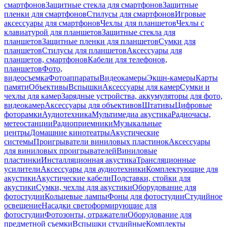
смартфонов
Защитные стекла для смартфонов
Защитные
пленки для смартфонов
Стилусы для смартфонов
Игровые
аксессуары для смартфонов
Чехлы для планшетов
Чехлы с
клавиатурой для планшетов
Защитные стекла для
планшетов
Защитные пленки для планшетов
Сумки для
планшетов
Стилусы для планшетов
Аксессуары для
планшетов, смартфонов
Кабели для телефонов,
планшетов
Фото,
видеосъемка
Фотоаппараты
Видеокамеры
Экшн-камеры
Карты
памяти
Объективы
Вспышки
Аксессуары для камер
Сумки и
чехлы для камер
Зарядные устройства, аккумуляторы для фото,
видеокамер
Аксессуары для объективов
Штативы
Цифровые
фоторамки
Аудиотехника
Мультимедиа акустика
Радиочасы,
метеостанции
Радиоприемники
Музыкальные
центры
Домашние кинотеатры
Акустические
системы
Проигрыватели виниловых пластинок
Аксессуары
для виниловых проигрывателей
Виниловые
пластинки
Инсталляционная акустика
Трансляционные
усилители
Аксессуары для аудиотехники
Комплектующие для
акустики
Акустические кабели
Подставки, стойки для
акустики
Сумки, чехлы для акустики
Оборудование для
фотостудии
Кольцевые лампы
Фоны для фотостудии
Студийное
освещение
Насадки светоформирующие для
фотостудии
Фотозонты, отражатели
Оборудование для
предметной съемки
Вспышки студийные
Комплекты