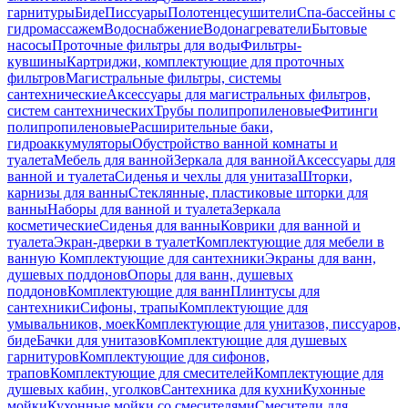
гарнитуры
Биде
Писсуары
Полотенцесушители
Спа-бассейны с
гидромассажем
Водоснабжение
Водонагреватели
Бытовые
насосы
Проточные фильтры для воды
Фильтры-
кувшины
Картриджи, комплектующие для проточных
фильтров
Магистральные фильтры, системы
сантехнические
Аксессуары для магистральных фильтров,
систем сантехнических
Трубы полипропиленовые
Фитинги
полипропиленовые
Расширительные баки,
гидроаккумуляторы
Обустройство ванной комнаты и
туалета
Мебель для ванной
Зеркала для ванной
Аксессуары для
ванной и туалета
Сиденья и чехлы для унитаза
Шторки,
карнизы для ванны
Стеклянные, пластиковые шторки для
ванны
Наборы для ванной и туалета
Зеркала
косметические
Сиденья для ванны
Коврики для ванной и
туалета
Экран-дверки в туалет
Комплектующие для мебели в
ванную
Комплектующие для сантехники
Экраны для ванн,
душевых поддонов
Опоры для ванн, душевых
поддонов
Комплектующие для ванн
Плинтусы для
сантехники
Сифоны, трапы
Комплектующие для
умывальников, моек
Комплектующие для унитазов, писсуаров,
биде
Бачки для унитазов
Комплектующие для душевых
гарнитуров
Комплектующие для сифонов,
трапов
Комплектующие для смесителей
Комплектующие для
душевых кабин, уголков
Сантехника для кухни
Кухонные
мойки
Кухонные мойки со смесителями
Смесители для