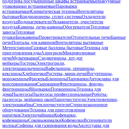
подогрева посуды
Винные шкафы встраиваемые
Вакуумные
упаковщики встраиваемые
Пароварки
встраиваемые
Климатическая техника
Вентиляторы
бытовые
Кондиционеры, сплит-системы
Охладители
воздуха
Водонагреватели
Увлажнители, очистители
воздуха
Камины, печи-камины
Обогреватели
Тепловые
завесы
Тепловые
пушки
Биокамины
Проветриватели
Отопительные печи
Банные
печи
Порталы для каминов
Вентиляторы вытяжные
Метеостанции
Газовые баллоны бытовые
Техника для
приготовления еды
Аэрогрили
Микроволновые
печи
Мультиварки
Сэндвичницы, хот-дог
мейкеры
Тостеры
Электрогрили,
электрошашлычницы
Вафельницы, орешницы,
кексницы
Хлебопечки
Ростеры, мини-печи
Йогуртницы,
мороженицы
Фризеры
Блинницы
Пароварки
Автоклавы для
консервирования
Сыроварни
Фритюрницы, фондю-
фритюрницы
Яйцеварки
Попкорницы
Техника для
дома
Пылесосы
Пылесосы профессиональные
Роботы-
пылесосы, мойщики окон
Пароочистители
Электровеники,
электрошвабры
Стеклоочистители
Стерилизационное
оборудование
Техника для приготовления
напитков
Электрочайники
Кофеварки,
кофемашины
Соковыжималки
Кофемолки
Вспениватели
молока
Сифоны для газирования воды
Аксессуары для