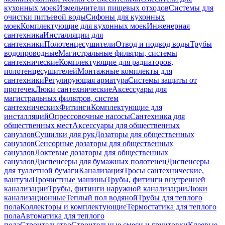
кухонных моек
Измельчители пищевых отходов
Системы для
очистки питьевой воды
Сифоны для кухонных
моек
Комплектующие для кухонных моек
Инженерная
сантехника
Инсталляции для
сантехники
Полотенцесушители
Отвод и подвод воды
Трубы
водопроводные
Магистральные фильтры, системы
сантехнические
Комплектующие для радиаторов,
полотенцесушителей
Монтажные комплекты для
сантехники
Регулирующая арматура
Системы защиты от
протечек
Люки сантехнические
Аксессуары для
магистральных фильтров, систем
сантехнических
Фитинги
Комплектующие для
инсталляций
Опрессовочные насосы
Сантехника для
общественных мест
Аксессуары для общественных
санузлов
Сушилки для рук
Дозаторы для общественных
санузлов
Сенсорные дозаторы для общественных
санузлов
Локтевые дозаторы для общественных
санузлов
Диспенсеры для бумажных полотенец
Диспенсеры
для туалетной бумаги
Канализация
Тросы сантехнические,
вантузы
Прочистные машины
Трубы, фитинги внутренней
канализации
Трубы, фитинги наружной канализации
Люки
канализационные
Теплый пол водяной
Трубы для теплого
пола
Коллекторы и комплектующие
Термостатика для теплого
пола
Автоматика для теплого
пола
Строительство
Строительные смеси и грунтовки
Клеевые