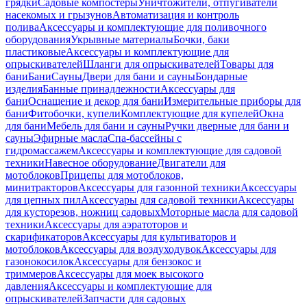
грядки
Садовые компостеры
Уничтожители, отпугиватели
насекомых и грызунов
Автоматизация и контроль
полива
Аксессуары и комплектующие для поливочного
оборудования
Укрывные материалы
Бочки, баки
пластиковые
Аксессуары и комплектующие для
опрыскивателей
Шланги для опрыскивателей
Товары для
бани
Бани
Сауны
Двери для бани и сауны
Бондарные
изделия
Банные принадлежности
Аксессуары для
бани
Оснащение и декор для бани
Измерительные приборы для
бани
Фитобочки, купели
Комплектующие для купелей
Окна
для бани
Мебель для бани и сауны
Ручки дверные для бани и
сауны
Эфирные масла
Спа-бассейны с
гидромассажем
Аксессуары и комплектующие для садовой
техники
Навесное оборудование
Двигатели для
мотоблоков
Прицепы для мотоблоков,
минитракторов
Аксессуары для газонной техники
Аксессуары
для цепных пил
Аксессуары для садовой техники
Аксессуары
для кусторезов, ножниц садовых
Моторные масла для садовой
техники
Аксессуары для аэратоторов и
скарификаторов
Аксессуары для культиваторов и
мотоблоков
Аксессуары для воздуходувок
Аксессуары для
газонокосилок
Аксессуары для бензокос и
триммеров
Аксессуары для моек высокого
давления
Аксессуары и комплектующие для
опрыскивателей
Запчасти для садовых