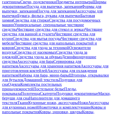
газетницы
Свечи, подсвечники
Предметы интерьера
Ширмы
декоративные
Посуда для выпечки, запекания
Формы для
выпечки, запекания
Посуда для запекания
Аксессуары для
выпечки
Бумага, фольга, рукава для выпечки
Бытовая
химия
Средства для стирки
Средства для посудомоечных
машин
Универсальные, специальные чистящие
средства
Чистящие средства для стекол и зеркал
Чистящие
средства для ванной и туалета
Чистящие средства для
кухни
Средства для мытья посуды
Чистящие средства для
мебели
Чистящие средства для напольных покрытий и
ковров
Средства для ухода за техникой
Освежители
воздуха
Средства от насекомых
Средства ухода за
одеждой
Средства ухода за обувью
Дезинфицирующие
средства
Аксессуары для бара
Сервировка для
напитков
Аксессуары для хранения напитков
Аксессуары для
приготовления коктейлей
Аксессуары для охлаждения
напитков
Наборы для бара, мини-бары
Штопоры, открывалки
для бутылок
Домашний текстиль
Подушки для
сна
Одеяла
Комплекты постельных
принадлежностей
Постельное белье
Пледы,
покрывала
Полотенца
Скатерти
Подушки декоративные
Маски,
беруши для сна
Наполнители для домашнего
текстиля
Ткани
Кухонные ножи, аксессуары
Ножи
Аксессуары
для кухонных ножей
Ножеточки и комплектующие
Ковры и
напольные покрытия
Ковры, циновки, шкуры
Ковры,