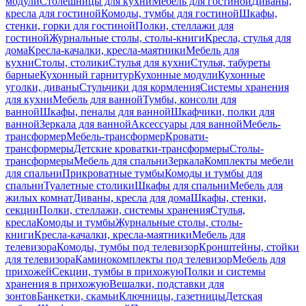
модули
Столешницы для кухни
Мебель для гостиной
Диваны,
кресла для гостиной
Комоды, тумбы для гостиной
Шкафы,
стенки, горки для гостиной
Полки, стеллажи для
гостиной
Журнальные столы, столы-книги
Кресла, стулья для
дома
Кресла-качалки, кресла-маятники
Мебель для
кухни
Столы, столики
Стулья для кухни
Стулья, табуреты
барные
Кухонный гарнитур
Кухонные модули
Кухонные
уголки, диваны
Стульчики для кормления
Системы хранения
для кухни
Мебель для ванной
Тумбы, консоли для
ванной
Шкафы, пеналы для ванной
Шкафчики, полки для
ванной
Зеркала для ванной
Аксессуары для ванной
Мебель-
трансформер
Мебель-трансформер
Кровати-
трансформеры
Детские кроватки-трансформеры
Столы-
трансформеры
Мебель для спальни
Зеркала
Комплекты мебели
для спальни
Прикроватные тумбы
Комоды и тумбы для
спальни
Туалетные столики
Шкафы для спальни
Мебель для
жилых комнат
Диваны, кресла для дома
Шкафы, стенки,
секции
Полки, стеллажи, системы хранения
Стулья,
кресла
Комоды и тумбы
Журнальные столы, столы-
книги
Кресла-качалки, кресла-маятники
Мебель для
телевизора
Комоды, тумбы под телевизор
Кронштейны, стойки
для телевизора
Каминокомплекты под телевизор
Мебель для
прихожей
Секции, тумбы в прихожую
Полки и системы
хранения в прихожую
Вешалки, подставки для
зонтов
Банкетки, скамьи
Ключницы, газетницы
Детская