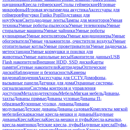
наушники
Кресла геймерские
Столы геймерские
Игровые
микрофоны
Игровая мультимедиа акустика
Аксессуары для
геймеров
Фигурки Funko Pop
Подставки для
ноутбуков
Светодиодные ленты
Лампы для мониторов
Умная
техника
Умные роботы-пылесосы
Умные телевизоры
Умные
стиральные машины
Умные чайники
Умные роботы
кулинарные
Умные вентиляторы
Умные кондиционеры
Умные
обогреватели
Умные увлажнители, очистители воздуха
Умные
отопительные котлы
Умные проветриватели
Умные радиочасы,
метеостанции
Умные кормушки и поилки для
животных
Умные напольные весы
Накопители данных
USB
Flash накопители
Внешние HDD, SSD диски
Карты
памяти
Сетевые накопители
Картридеры
Оптические
диски
Наблюдение и безопасность
Камеры
видеонаблюдения
Аксессуары для CCTV
Домофоны,
вызывные панели
Датчики для дома
Охранные системы,
сигнализации
Системы контроля и управления
доступом
Металлодетекторы
Мебель
Мягкая мебель
Диваны,
тахты
Диваны прямые
Диваны угловые
Диваны П-
образные
Кухонные уголки, диваны
Диваны
модульные
Детские диваны
Диваны садовые
Комплекты мягкой
мебели
Бескаркасные кресла-мешки и диваны
Надувные
диваны
Кресла
Кресла
Кресла-мешки и пуфы
Кресла-качалки,
кресла-маятники
Детские кресла, пуфы
Надувные кресла
Пуфы,
оттоманки
Кресла-кровати
Игровая мебель
Кресла