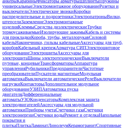
анкеры
Карабины
Фиксаторы арматуры
Шплинты
Пружины
универсальные
Электромонтажное оборудование
Розетки и
выключатели
Электрические звонки
Коробки
распределительные и подрозетники
Электропатроны
Вилки,
штепсели
Заземление
Электромонтажные
изделия
Клеммы
Средства диэлектрические
Трубки
термоусаживаемые
Изолирующие зажимы
Кабель и системы
для прокладки
Короба, трубы, металлорукав
Силовой
кабель
Наконечники, гильзы кабельные
Аксессуары для труб,
коробов
Кабельный крепеж
Арматура СИП
Электрощитовое
оборудование
Электрощиты
Аксессуары для
электрощита
Шины электротехнические
Выключатели
путевые, концевые
Трансформаторы
Аппаратура
управления
Рубильники
Предохранители
Частотные
преобразователи
Пускатели магнитные
Модульная
автоматика
Выключатели автоматические
Реле
Выключатели
нагрузки
Контакторы
Дополнительное модульное
оборудование
УЗИП
Автоматика пуска
двигателя
Дифференциальные
автоматы
УЗО
Конденсаторы
Комплексная защита
электродвигателей
Аксессуары для модульной
автоматики
Приборы учета
Счетчики газа
Счетчики
электроэнергии
Счетчики воды
Ремонт и отделка
Напольные
покрытия и
плитка
Плитка
Ламинат
Линолеум
Керамогранит
Спортивные