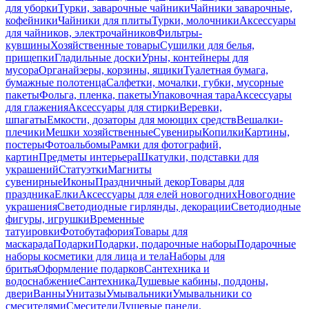
для уборки
Турки, заварочные чайники
Чайники заварочные,
кофейники
Чайники для плиты
Турки, молочники
Аксессуары
для чайников, электрочайников
Фильтры-
кувшины
Хозяйственные товары
Сушилки для белья,
прищепки
Гладильные доски
Урны, контейнеры для
мусора
Органайзеры, корзины, ящики
Туалетная бумага,
бумажные полотенца
Салфетки, мочалки, губки, мусорные
пакеты
Фольга, пленка, пакеты
Упаковочная тара
Аксессуары
для глажения
Аксессуары для стирки
Веревки,
шпагаты
Емкости, дозаторы для моющих средств
Вешалки-
плечики
Мешки хозяйственные
Сувениры
Копилки
Картины,
постеры
Фотоальбомы
Рамки для фотографий,
картин
Предметы интерьера
Шкатулки, подставки для
украшений
Статуэтки
Магниты
сувенирные
Иконы
Праздничный декор
Товары для
праздника
Елки
Аксессуары для елей новогодних
Новогодние
украшения
Светодиодные гирлянды, декорации
Светодиодные
фигуры, игрушки
Временные
татуировки
Фотобутафория
Товары для
маскарада
Подарки
Подарки, подарочные наборы
Подарочные
наборы косметики для лица и тела
Наборы для
бритья
Оформление подарков
Сантехника и
водоснабжение
Сантехника
Душевые кабины, поддоны,
двери
Ванны
Унитазы
Умывальники
Умывальники со
смесителями
Смесители
Душевые панели,