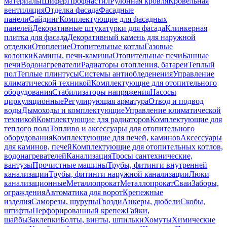
материалы
Шифер
Профнастил
Рулонная кровля
Кровельная
вентиляция
Отделка фасада
Фасадные
панели
Сайдинг
Комплектующие для фасадных
панелей
Декоративные штукатурки для фасада
Клинкерная
плитка для фасада
Декоративный камень для наружной
отделки
Отопление
Отопительные котлы
Газовые
колонки
Камины, печи-камины
Отопительные печи
Банные
печи
Водонагреватели
Радиаторы отопления, батареи
Теплый
пол
Теплые плинтусы
Системы антиобледенения
Управление
климатической техникой
Комплектующие для отопительного
оборудования
Стабилизаторы напряжения
Насосы
циркуляционные
Регулирующая арматура
Отвод и подвод
воды
Дымоходы и комплектующие
Управление климатической
техникой
Комплектующие для радиаторов
Комплектующие для
теплого пола
Топливо и аксессуары для отопительного
оборудования
Комплектующие для печей, каминов
Аксессуары
для каминов, печей
Комплектующие для отопительных котлов,
водонагревателей
Канализация
Тросы сантехнические,
вантузы
Прочистные машины
Трубы, фитинги внутренней
канализации
Трубы, фитинги наружной канализации
Люки
канализационные
Металлопрокат
Металлопрокат
Сваи
Заборы,
ограждения
Автоматика для ворот
Крепежные
изделия
Саморезы, шурупы
Гвозди
Анкеры, дюбели
Скобы,
штифты
Перфорированный крепеж
Гайки,
шайбы
Заклепки
Болты, винты, шпильки
Хомуты
Химические