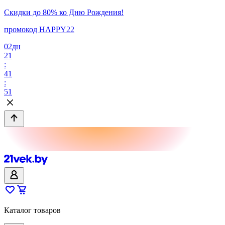
Скидки до 80% ко Дню Рождения!
промокод HAPPY22
02
дн
21
:
41
:
51
Каталог товаров