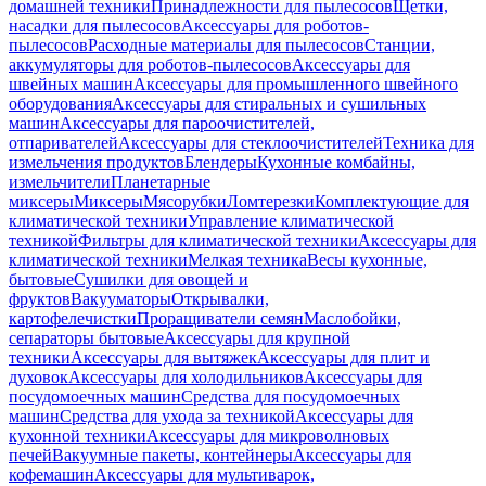
домашней техники
Принадлежности для пылесосов
Щетки,
насадки для пылесосов
Аксессуары для роботов-
пылесосов
Расходные материалы для пылесосов
Станции,
аккумуляторы для роботов-пылесосов
Аксессуары для
швейных машин
Аксессуары для промышленного швейного
оборудования
Аксессуары для стиральных и сушильных
машин
Аксессуары для пароочистителей,
отпаривателей
Аксессуары для стеклоочистителей
Техника для
измельчения продуктов
Блендеры
Кухонные комбайны,
измельчители
Планетарные
миксеры
Миксеры
Мясорубки
Ломтерезки
Комплектующие для
климатической техники
Управление климатической
техникой
Фильтры для климатической техники
Аксессуары для
климатической техники
Мелкая техника
Весы кухонные,
бытовые
Сушилки для овощей и
фруктов
Вакууматоры
Открывалки,
картофелечистки
Проращиватели семян
Маслобойки,
сепараторы бытовые
Аксессуары для крупной
техники
Аксессуары для вытяжек
Аксессуары для плит и
духовок
Аксессуары для холодильников
Аксессуары для
посудомоечных машин
Средства для посудомоечных
машин
Средства для ухода за техникой
Аксессуары для
кухонной техники
Аксессуары для микроволновых
печей
Вакуумные пакеты, контейнеры
Аксессуары для
кофемашин
Аксессуары для мультиварок,