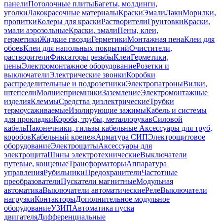
панели
Потолочные плиты
Багеты, молдинги,
уголки
Лакокрасочные материалы
Краски
Эмали
Лаки
Морилки,
пропитки
Колеры для краски
Растворители
Грунтовки
Краски,
эмали аэрозольные
Краски, эмали
Пены, клеи,
герметики
Жидкие гвозди
Герметики
Монтажная пена
Клеи для
обоев
Клеи для напольных покрытий
Очистители,
растворители
Фиксаторы резьбы
Клеи
Герметики,
пены
Электромонтажное оборудование
Розетки и
выключатели
Электрические звонки
Коробки
распределительные и подрозетники
Электропатроны
Вилки,
штепсели
Молниеприемники
Заземление
Электромонтажные
изделия
Клеммы
Средства диэлектрические
Трубки
термоусаживаемые
Изолирующие зажимы
Кабель и системы
для прокладки
Короба, трубы, металлорукав
Силовой
кабель
Наконечники, гильзы кабельные
Аксессуары для труб,
коробов
Кабельный крепеж
Арматура СИП
Электрощитовое
оборудование
Электрощиты
Аксессуары для
электрощита
Шины электротехнические
Выключатели
путевые, концевые
Трансформаторы
Аппаратура
управления
Рубильники
Предохранители
Частотные
преобразователи
Пускатели магнитные
Модульная
автоматика
Выключатели автоматические
Реле
Выключатели
нагрузки
Контакторы
Дополнительное модульное
оборудование
УЗИП
Автоматика пуска
двигателя
Дифференциальные