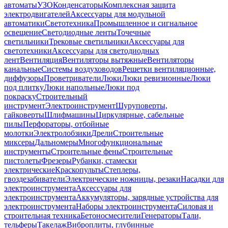
автоматы
УЗО
Конденсаторы
Комплексная защита
электродвигателей
Аксессуары для модульной
автоматики
Светотехника
Промышленное и сигнальное
освещение
Светодиодные ленты
Точечные
светильники
Трековые светильники
Аксессуары для
светотехники
Аксессуары для светодиодных
лент
Вентиляция
Вентиляторы вытяжные
Вентиляторы
канальные
Системы воздуховодов
Решетки вентиляционные,
диффузоры
Проветриватели
Люки
Люки ревизионные
Люки
под плитку
Люки напольные
Люки под
покраску
Строительный
инструмент
Электроинструмент
Шуруповерты,
гайковерты
Шлифмашины
Циркулярные, сабельные
пилы
Перфораторы, отбойные
молотки
Электролобзики
Дрели
Строительные
миксеры
Дальномеры
Многофункциональные
инструменты
Строительные фены
Строительные
пистолеты
Фрезеры
Рубанки, стамески
электрические
Краскопульты
Степлеры,
гвоздезабиватели
Электрические ножницы, резаки
Насадки для
электроинструмента
Аксессуары для
электроинструмента
Аккумуляторы, зарядные устройства для
электроинструмента
Наборы электроинструмента
Силовая и
строительная техника
Бетоносмесители
Генераторы
Тали,
тельферы
Такелаж
Виброплиты, глубинные