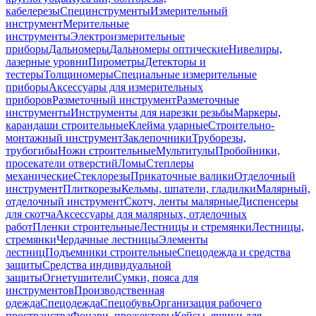
кабелерезы
Специнструменты
Измерительный
инструмент
Мерительные
инструменты
Электроизмерительные
приборы
Дальномеры
Дальномеры оптические
Нивелиры,
лазерные уровни
Пирометры
Детекторы и
тестеры
Толщиномеры
Специальные измерительные
приборы
Аксессуары для измерительных
приборов
Разметочный инструмент
Разметочные
инструменты
Инструменты для нарезки резьбы
Маркеры,
карандаши строительные
Клейма ударные
Строительно-
монтажный инструмент
Заклепочники
Труборезы,
трубогибы
Ножи строительные
Мультитулы
Пробойники,
просекатели отверстий
Ломы
Степлеры
механические
Стеклорезы
Прикаточные валики
Отделочный
инструмент
Плиткорезы
Кельмы, шпатели, гладилки
Малярный,
отделочный инструмент
Скотч, ленты малярные
Диспенсеры
для скотча
Аксессуары для малярных, отделочных
работ
Пленки строительные
Лестницы и стремянки
Лестницы,
стремянки
Чердачные лестницы
Элементы
лестниц
Подъемники строительные
Спецодежда и средства
защиты
Средства индивидуальной
защиты
Огнетушители
Сумки, пояса для
инструментов
Производственная
одежда
Спецодежда
Спецобувь
Организация рабочего
пространства
Фонари, прожекторы
Кейсы, ящики для