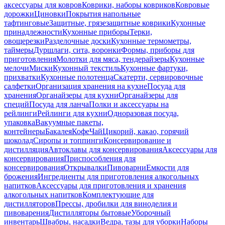
аксессуары для ковров
Коврики, наборы ковриков
Ковровые
дорожки
Циновки
Покрытия напольные
тафтинговые
Защитные, грязезащитные коврики
Кухонные
принадлежности
Кухонные приборы
Терки,
овощерезки
Разделочные доски
Кухонные термометры,
таймеры
Дуршлаги, сита, воронки
Формы, приборы для
приготовления
Молотки для мяса, тендерайзеры
Кухонные
мелочи
Миски
Кухонный текстиль
Кухонные фартуки,
прихватки
Кухонные полотенца
Скатерти, сервировочные
салфетки
Организация хранения на кухне
Посуда для
хранения
Органайзеры для кухни
Органайзеры для
специй
Посуда для ланча
Полки и аксессуары на
рейлинги
Рейлинги для кухни
Одноразовая посуда,
упаковка
Вакуумные пакеты,
контейнеры
Бакалея
Кофе
Чай
Цикорий, какао, горячий
шоколад
Сиропы и топпинги
Консервирование и
дистилляция
Автоклавы для консервирования
Аксессуары для
консервирования
Приспособления для
консервирования
Открывалки
Пивоварни
Емкости для
брожения
Ингредиенты для приготовления алкогольных
напитков
Аксессуары для приготовления и хранения
алкогольных напитков
Комплектующие для
дистилляторов
Прессы, дробилки для виноделия и
пивоварения
Дистилляторы бытовые
Уборочный
инвентарь
Швабры, насадки
Ведра, тазы для уборки
Наборы