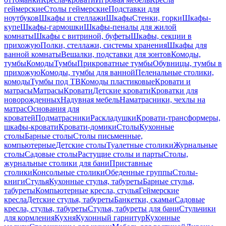
геймерские
Столы геймерские
Подставки для
ноутбуков
Шкафы и стеллажи
Шкафы
Стенки, горки
Шкафы-
купе
Шкафы-гармошки
Шкафы-пеналы для жилой
комнаты
Шкафы с витриной, буфеты
Шкафы, секции в
прихожую
Полки, стеллажи, системы хранения
Шкафы для
ванной комнаты
Вешалки, подставки для зонтов
Комоды,
тумбы
Комоды
Тумбы
Прикроватные тумбы
Обувницы, тумбы в
прихожую
Комоды, тумбы для ванной
Пеленальные столики,
комоды
Тумбы под ТВ
Комоды пластиковые
Кровати и
матрасы
Матрасы
Кровати
Детские кровати
Кроватки для
новорожденных
Надувная мебель
Наматрасники, чехлы на
матрас
Основания для
кроватей
Подматрасники
Раскладушки
Кровати-трансформеры,
шкафы-кровати
Кровати-домики
Столы
Кухонные
столы
Барные столы
Столы письменные,
компьютерные
Детские столы
Туалетные столики
Журнальные
столы
Садовые столы
Растущие столы и парты
Столы,
журнальные столики для бани
Приставные
столики
Консольные столики
Обеденные группы
Столы-
книги
Стулья
Кухонные стулья, табуреты
Барные стулья,
табуреты
Компьютерные кресла, стулья
Геймерские
кресла
Детские стулья, табуреты
Банкетки, скамьи
Садовые
кресла, стулья, табуреты
Стулья, табуреты для бани
Стульчики
для кормления
Кухня
Кухонный гарнитур
Кухонные