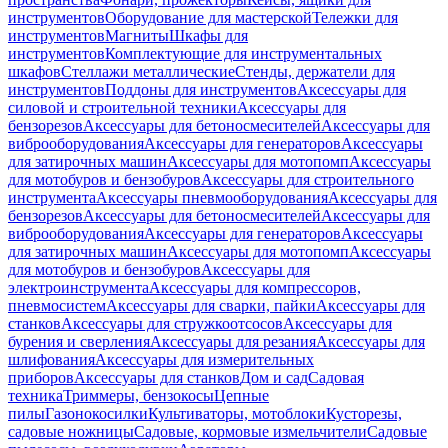
инструментов
Оборудование для мастерской
Тележки для
инструментов
Магниты
Шкафы для
инструментов
Комплектующие для инструментальных
шкафов
Стеллажи металлические
Стенды, держатели для
инструментов
Поддоны для инструментов
Аксессуары для
силовой и строительной техники
Аксессуары для
бензорезов
Аксессуары для бетоносмесителей
Аксессуары для
виброоборудования
Аксессуары для генераторов
Аксессуары
для затирочных машин
Аксессуары для мотопомп
Аксессуары
для мотобуров и бензобуров
Аксессуары для строительного
инструмента
Аксессуары пневмооборудования
Аксессуары для
бензорезов
Аксессуары для бетоносмесителей
Аксессуары для
виброоборудования
Аксессуары для генераторов
Аксессуары
для затирочных машин
Аксессуары для мотопомп
Аксессуары
для мотобуров и бензобуров
Аксессуары для
электроинструмента
Аксессуары для компрессоров,
пневмосистем
Аксессуары для сварки, пайки
Аксессуары для
станков
Аксессуары для стружкоотсосов
Аксессуары для
бурения и сверления
Аксессуары для резания
Аксессуары для
шлифования
Аксессуары для измерительных
приборов
Аксессуары для станков
Дом и сад
Садовая
техника
Триммеры, бензокосы
Цепные
пилы
Газонокосилки
Культиваторы, мотоблоки
Кусторезы,
садовые ножницы
Садовые, кормовые измельчители
Садовые