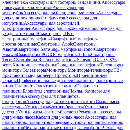
хлебопечек
Аксессуары для тостеров, сэндвичниц
Аксессуары
для кухонных комбайнов
Аксессуары для
мясорубок
Аксессуары для блендеров, миксеров
Аксессуары
для сушилок овощей и фруктов
Аксессуары для
йогуртниц
Аксессуары для аэрогрилей,
электрогрилей
Аксессуары для соковыжималок
Средства для
ухода за техникой
Смартфоны, ТВ и
электроника
Смартфоны
Смартфоны
Смартфоны
восстановленные
Смартфоны Apple
Смартфоны
Xiaomi
Смартфоны Samsung
Смартфоны Honor
Смартфоны
Huawei
Смартфоны POCO
Смартфоны Infinix
Смартфоны
Tecno
Смартфоны Realme
Смартфоны Samsung Galaxy S26
series
Кнопочные телефоны
Складные смартфоны
Телевизоры,
мониторы
Телевизоры
Мониторы
Мониторы-телевизоры
ТВ-
приставки и медиаплееры
Проекторы
Проекционные
экраны
Профессиональные дисплеи
Планшеты, электронные
книги
Планшеты
Электронные книги
Графические
планшеты
Блокноты электронные
Чехлы, бамперы для
планшетов
Аксессуары для планшетов,
смартфонов
Аксессуары для электронных книг
Смарт-часы,
аксессуары
Умные часы
Фитнес-браслеты
Умные часы
детские
Умные часы, фитнес-браслеты
Ремешки, аксессуары
для умных часов
Кабели для умных часов
Аксессуары для
смартфонов, планшетов
Зарядные устройства для телефонов,
планшетов
Чехлы, защитные стекла для телефонов
Чехлы для