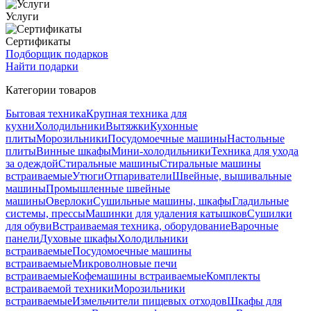
Услуги
Сертификаты
Подборщик подарков
Найти подарки
Категории товаров
Бытовая техника
Крупная техника для
кухни
Холодильники
Вытяжки
Кухонные
плиты
Морозильники
Посудомоечные машины
Настольные
плиты
Винные шкафы
Мини-холодильники
Техника для ухода
за одеждой
Стиральные машины
Стиральные машины
встраиваемые
Утюги
Отпариватели
Швейные, вышивальные
машины
Промышленные швейные
машины
Оверлоки
Сушильные машины, шкафы
Гладильные
системы, прессы
Машинки для удаления катышков
Сушилки
для обуви
Встраиваемая техника, оборудование
Варочные
панели
Духовые шкафы
Холодильники
встраиваемые
Посудомоечные машины
встраиваемые
Микроволновые печи
встраиваемые
Кофемашины встраиваемые
Комплекты
встраиваемой техники
Морозильники
встраиваемые
Измельчители пищевых отходов
Шкафы для