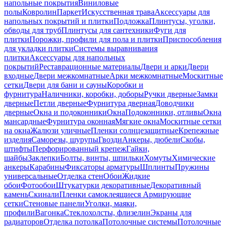
напольные покрытия
Виниловые
полы
Ковролин
Паркет
Искусственная трава
Аксессуары для
напольных покрытий и плитки
Подложка
Плинтусы, уголки,
обводы для труб
Плинтусы для сантехники
Фуги для
плитки
Порожки, профили для пола и плитки
Приспособления
для укладки плитки
Системы выравнивания
плитки
Аксессуары для напольных
покрытий
Реставрационные материалы
Двери и арки
Двери
входные
Двери межкомнатные
Арки межкомнатные
Москитные
сетки
Двери для бани и сауны
Коробки и
фурнитура
Наличники, коробки, доборы
Ручки дверные
Замки
дверные
Петли дверные
Фурнитура дверная
Доводчики
дверные
Окна и подоконники
Окна
Подоконники, отливы
Окна
мансардные
Фурнитура оконная
Мягкие окна
Москитные сетки
на окна
Жалюзи уличные
Пленки солнцезащитные
Крепежные
изделия
Саморезы, шурупы
Гвозди
Анкеры, дюбели
Скобы,
штифты
Перфорированный крепеж
Гайки,
шайбы
Заклепки
Болты, винты, шпильки
Хомуты
Химические
анкеры
Карабины
Фиксаторы арматуры
Шплинты
Пружины
универсальные
Отделка стен
Обои
Жидкие
обои
Фотообои
Штукатурки декоративные
Декоративный
камень
Скинали
Пленки самоклеящиеся
Армирующие
сетки
Стеновые панели
Уголки, маяки,
профили
Вагонка
Стеклохолсты, флизелин
Экраны для
радиаторов
Отделка потолка
Потолочные системы
Потолочные