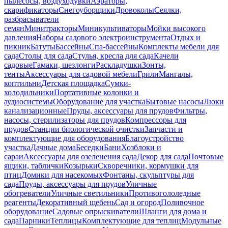
пылесосы, воздуходувки
Аэраторы,
скарификаторы
Снегоуборщики
Дровоколы
Сеялки,
разбрасыватели
семян
Минитракторы
Миникультиваторы
Мойки высокого
давления
Наборы садового электроинструмента
Отдых и
пикник
Батуты
Бассейны
Спа-бассейны
Комплекты мебели для
сада
Столы для сада
Стулья, кресла для сада
Качели
садовые
Гамаки, шезлонги
Раскладушки
Зонты,
тенты
Аксессуары для садовой мебели
Грили
Мангалы,
коптильни
Детская площадка
Сумки-
холодильники
Портативные колонки и
аудиосистемы
Оборудование для участка
Бытовые насосы
Люки
канализационные
Пруды, аксессуары для прудов
Фильтры,
насосы, стерилизаторы для прудов
Компрессоры для
прудов
Станции биологической очистки
Запчасти и
комплектующие для оборудования
Благоустройство
участка
Дачные дома
Беседки
Бани
Хозблоки и
сараи
Аксессуары для озеленения сада
Декор для сада
Почтовые
ящики, таблички
Козырьки
Скворечники, кормушки для
птиц
Домики для насекомых
Фонтаны, скульптуры для
сада
Пруды, аксессуары для прудов
Уличные
обогреватели
Уличные светильники
Противогололедные
реагенты
Декоративный щебень
Сад и огород
Поливочное
оборудование
Садовые опрыскиватели
Шланги для дома и
сада
Парники
Теплицы
Комплектующие для теплиц
Модульные