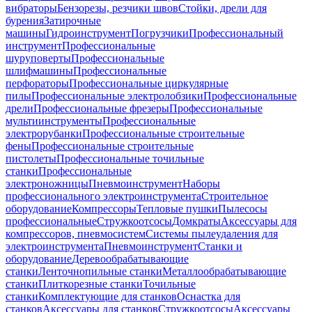
вибраторы
Бензорезы, резчики швов
Стойки, дрели для
бурения
Затирочные
машины
Гидроинструмент
Погрузчики
Профессиональный
инструмент
Профессиональные
шуруповерты
Профессиональные
шлифмашины
Профессиональные
перфораторы
Профессиональные циркулярные
пилы
Профессиональные электролобзики
Профессиональные
дрели
Профессиональные фрезеры
Профессиональные
мультиинструменты
Профессиональные
электрорубанки
Профессиональные строительные
фены
Профессиональные строительные
пистолеты
Профессиональные точильные
станки
Профессиональные
электроножницы
Пневмоинструмент
Наборы
профессионального электроинструмента
Строительное
оборудование
Компрессоры
Тепловые пушки
Пылесосы
профессиональные
Стружкоотсосы
Домкраты
Аксессуары для
компрессоров, пневмосистем
Системы пылеудаления для
электроинструмента
Пневмоинструмент
Станки и
оборудование
Деревообрабатывающие
станки
Ленточнопильные станки
Металлообрабатывающие
станки
Плиткорезные станки
Точильные
станки
Комплектующие для станков
Оснастка для
станков
Аксессуары для станков
Стружкоотсосы
Аксессуары