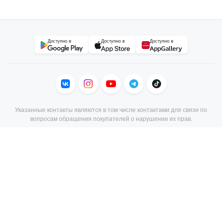
Доступно в
Доступно в
Доступно в
Указанные контакты являются в том числе контактами для связи по
вопросам обращения покупателей о нарушении их прав.
В торговом реестре с 23 июня 2010 г., № регистрации 156473, УНП
190806803, регистрация №190806803, 22.02.2007, Мингорисполком.
© 2004–2026 21vek.by, Общество с ограниченной ответственностью
«Триовист», юр.адрес: 220020, Минск, пр. Победителей, 100, оф. 203 E-
mail: 21@21vek.by
Специальное разрешение (лицензия) на деятельность, связанную с
драгоценными металлами и драгоценными камнями
№24230000079248, выданное Министерством финансов Республики
Беларусь.
Лицензия на осуществление оптовой и розничной торговли