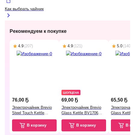
Как выбрать чайник
Рекомендуем к покупке
4.9
(
207
)
4.9
(
121
)
5.0
(
140
)
ШОПЦЕНА
76
,
00 Ҕ
69
,
00 Ҕ
65
,
50 Ҕ
Электрочайник Brevio
Электрочайник Brevio
Электрочайни
Steel Touch Kettle
Glass Kettle BV1706
Glass Kettle
BV4159 (черный)
(белый)
(белый)
В корзину
В корзину
В ко