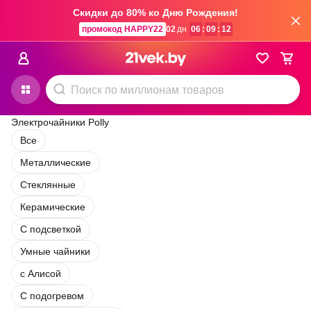
Скидки до 80% ко Дню Рождения!
промокод HAPPY22
02
дн
06
:
09
:
12
Электрочайники Polly
Все
Металлические
Стеклянные
Керамические
С подсветкой
Умные чайники
с Алисой
С подогревом