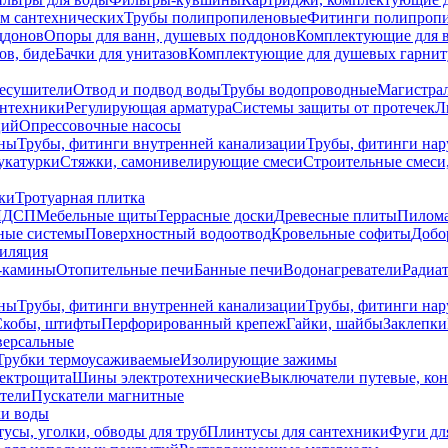
ем сантехнических
Трубы полипропиленовые
Фитинги полипроп
ддонов
Опоры для ванн, душевых поддонов
Комплектующие для 
ов, биде
Бачки для унитазов
Комплектующие для душевых гарнит
есушители
Отвод и подвод воды
Трубы водопроводные
Магистрал
антехники
Регулирующая арматура
Системы защиты от протечек
Л
ций
Опрессовочные насосы
ны
Трубы, фитинги внутренней канализации
Трубы, фитинги на
катурки
Стяжки, самонивелирующие смеси
Строительные смеси,
ки
Тротуарная плитка
ЛДСП
Мебельные щиты
Террасные доски
Древесные плиты
Пилом
ные системы
Поверхностный водоотвод
Кровельные софиты
Добо
тиляция
-камины
Отопительные печи
Банные печи
Водонагреватели
Радиат
ны
Трубы, фитинги внутренней канализации
Трубы, фитинги на
Скобы, штифты
Перфорированный крепеж
Гайки, шайбы
Заклепки
ерсальные
Трубки термоусаживаемые
Изолирующие зажимы
лектрощита
Шины электротехнические
Выключатели путевые, ко
атели
Пускатели магнитные
ки воды
усы, уголки, обводы для труб
Плинтусы для сантехники
Фуги дл