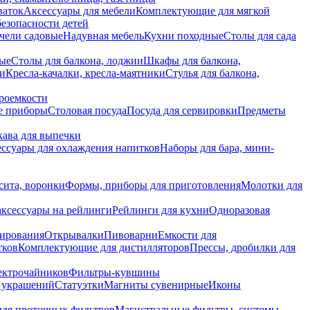
ваток
Аксессуары для мебели
Комплектующие для мягкой
безопасности детей
чели садовые
Надувная мебель
Кухни походные
Столы для сада
вые
Столы для балкона, лоджии
Шкафы для балкона,
ии
Кресла-качалки, кресла-маятники
Стулья для балкона,
роемкости
е приборы
Столовая посуда
Посуда для сервировки
Предметы
укава для выпечки
ссуары для охлаждения напитков
Наборы для бара, мини-
сита, воронки
Формы, приборы для приготовления
Молотки для
аксессуары на рейлинги
Рейлинги для кухни
Одноразовая
вирования
Открывалки
Пивоварни
Емкости для
тков
Комплектующие для дистилляторов
Прессы, дробилки для
лектрочайников
Фильтры-кувшины
я украшений
Статуэтки
Магниты сувенирные
Иконы
ля проточных фильтров
Магистральные фильтры, системы