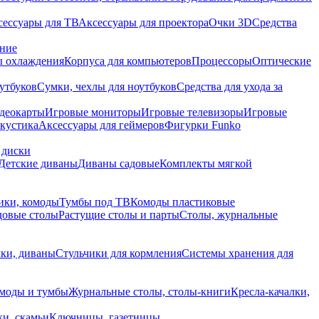
сессуары для ТВ
Аксессуары для проектора
Очки 3D
Средства
ание
 охлаждения
Корпуса для компьютеров
Процессоры
Оптические
утбуков
Сумки, чехлы для ноутбуков
Средства для ухода за
деокарты
Игровые мониторы
Игровые телевизоры
Игровые
акустика
Аксессуары для геймеров
Фигурки Funko
 диски
Детские диваны
Диваны садовые
Комплекты мягкой
ики, комоды
Тумбы под ТВ
Комоды пластиковые
довые столы
Растущие столы и парты
Столы, журнальные
ки, диваны
Стульчики для кормления
Системы хранения для
моды и тумбы
Журнальные столы, столы-книги
Кресла-качалки,
ки, скамьи
Ключницы, газетницы