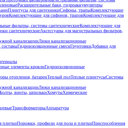
иленовые
Расширительные баки, гидроаккумуляторы
ванн
Плинтусы для сантехники
Сифоны, трапы
Комплектующие
уров
Комплектующие для сифонов, трапов
Комплектующие для
ьные фильтры, системы сантехнические
Комплектующие для
юки сантехнические
Аксессуары для магистральных фильтров,
ружной канализации
Люки канализационные
 составы
Гидроизоляционные смеси
Грунтовки
Добавки для
атериалы
рные элементы кровли
Гидроизоляционные
оры отопления, батареи
Теплый пол
Теплые плинтусы
Системы
ружной канализации
Люки канализационные
Болты, винты, шпильки
Хомуты
Химические
нцевые
Трансформаторы
Аппаратура
я плитки
Порожки, профили для пола и плитки
Приспособления