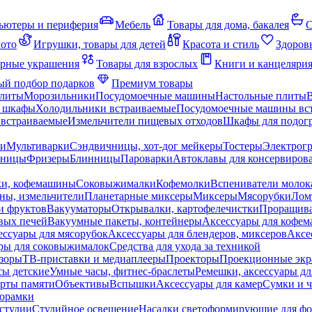
ьютеры и периферия
Мебель
Товары для дома, бакалея
С
мото
Игрушки, товары для детей
Красота и стиль
Здоров
рные украшения
Товары для взрослых
Книги и канцеляри
й подбор подарков
Премиум товары
плиты
Морозильники
Посудомоечные машины
Настольные плиты
 шкафы
Холодильники встраиваемые
Посудомоечные машины вс
встраиваемые
Измельчители пищевых отходов
Шкафы для подогр
чи
Мультиварки
Сэндвичницы, хот-дог мейкеры
Тостеры
Электрог
еницы
Фризеры
Блинницы
Пароварки
Автоклавы для консервиров
ки, кофемашины
Соковыжималки
Кофемолки
Вспениватели молок
ны, измельчители
Планетарные миксеры
Миксеры
Мясорубки
Лом
и фруктов
Вакууматоры
Открывалки, картофелечистки
Проращива
вых печей
Вакуумные пакеты, контейнеры
Аксессуары для кофе
ессуары для мясорубок
Аксессуары для блендеров, миксеров
Аксе
ры для соковыжималок
Средства для ухода за техникой
зоры
ТВ-приставки и медиаплееры
Проекторы
Проекционные эк
сы детские
Умные часы, фитнес-браслеты
Ремешки, аксессуары дл
рты памяти
Объективы
Вспышки
Аксессуары для камер
Сумки и ч
орамки
студии
Студийное освещение
Насадки светоформирующие для фо