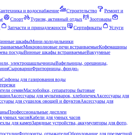
антехника и водоснабжение
Строительство
Ремонт и
ье
Спорт
Туризм, активный отдых
Зоотовары
я
Запчасти и принадлежности
Сертификаты
Услуги
Винные шкафы
Мини-холодильники
траиваемые
Микроволновые печи встраиваемые
Кофемашины
ева посуды
Винные шкафы встраиваемые
Вакуумные
рили, электрошашлычницы
Вафельницы, орешницы,
ания
Сыроварни
Фритюрницы, фондю-
а
Сифоны для газирования воды
терезки
тели семян
Маслобойки, сепараторы бытовые
машин
Аксессуары для мультиварок, хлебопечек
Аксессуары для
ссуары для сушилок овощей и фруктов
Аксессуары для
раны
Профессиональные дисплеи
я умных часов
Кабели для умных часов
ехлы для камер
Зарядные устройства, аккумуляторы для фото,
тостудии
Фотозонты, отражатели
Оборудование для предметной