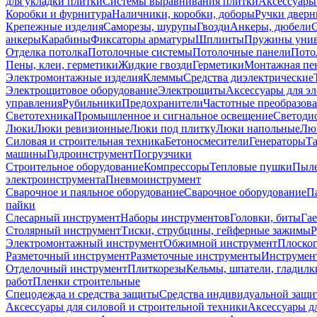
для укладки плитки
Системы выравнивания плитки
Аксессуары
Коробки и фурнитура
Наличники, коробки, доборы
Ручки дверн
Крепежные изделия
Саморезы, шурупы
Гвозди
Анкеры, дюбели
анкеры
Карабины
Фиксаторы арматуры
Шплинты
Пружины унив
Отделка потолка
Потолочные системы
Потолочные панели
Пото
Пены, клеи, герметики
Жидкие гвозди
Герметики
Монтажная пе
Электромонтажные изделия
Клеммы
Средства диэлектрические
Электрощитовое оборудование
Электрощиты
Аксессуары для э
управления
Рубильники
Предохранители
Частотные преобразов
Светотехника
Промышленное и сигнальное освещение
Светоди
Люки
Люки ревизионные
Люки под плитку
Люки напольные
Люк
Силовая и строительная техника
Бетоносмесители
Генераторы
Та
машины
Гидроинструмент
Погрузчики
Строительное оборудование
Компрессоры
Тепловые пушки
Пыле
электроинструмента
Пневмоинструмент
Сварочное и паяльное оборудование
Сварочное оборудование
П
пайки
Слесарный инструмент
Наборы инструментов
Головки, биты
Га
Столярный инструмент
Тиски, струбцины, гейферные зажимы
Р
Электромонтажный инструмент
Обжимной инструмент
Плоског
Разметочный инструмент
Разметочные инструменты
Инструмент
Отделочный инструмент
Плиткорезы
Кельмы, шпатели, гладилк
работ
Пленки строительные
Спецодежда и средства защиты
Средства индивидуальной защ
Аксессуары для силовой и строительной техники
Аксессуары дл