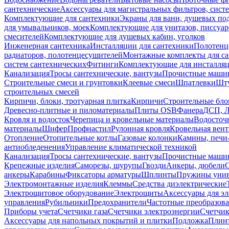
сантехнические
Аксессуары для магистральных фильтров, сист
Комплектующие для сантехники
Экраны для ванн, душевых по
для умывальников, моек
Комплектующие для унитазов, писсуар
смесителей
Комплектующие для душевых кабин, уголков
Инженерная сантехника
Инсталляции для сантехники
Полотенц
радиаторов, полотенцесушителей
Монтажные комплекты для с
систем сантехнических
Фитинги
Комплектующие для инсталля
Канализация
Тросы сантехнические, вантузы
Прочистные маши
Строительные смеси и грунтовки
Клеевые смеси
Шпатлевки
Шту
строительных смесей
Кирпичи, блоки, тротуарная плитка
Кирпичи
Строительные бло
Древесно-плитные и пиломатериалы
Плиты OSB
Фанера
ДСП, 
Кровля и водосток
Черепица и кровельные материалы
Водосточ
материалы
Шифер
Профнастил
Рулонная кровля
Кровельная вен
Отопление
Отопительные котлы
Газовые колонки
Камины, печи
антиобледенения
Управление климатической техникой
Канализация
Тросы сантехнические, вантузы
Прочистные маши
Крепежные изделия
Саморезы, шурупы
Гвозди
Анкеры, дюбели
анкеры
Карабины
Фиксаторы арматуры
Шплинты
Пружины унив
Электромонтажные изделия
Клеммы
Средства диэлектрические
Электрощитовое оборудование
Электрощиты
Аксессуары для э
управления
Рубильники
Предохранители
Частотные преобразов
Приборы учета
Счетчики газа
Счетчики электроэнергии
Счетчи
Аксессуары для напольных покрытий и плитки
Подложка
Плинт