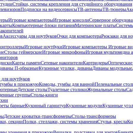
студии
Стойки, системы крепления для студийного оборудования
елевизоров
Подписки на видеосервисы
ТВ-антенны
ТВ-тюнеры
Ак
теры
Игровые компьютеры
Игровые консоли
Серверное оборудов
карты
Компьютерные блоки питания
Материнские платы
Системы
накопителей
ов
Аксессуары для ноутбуков
Очки для компьютера
Рюкзаки для но
контроллеры
Игровые ноутбуки
Игровые компьютеры
Игровые ви
ие
Столы геймерские
Игровые микрофоны
Игровая мультимедиа 
ониторов
диски
Карты памяти
Сетевые накопители
Картридеры
Оптические
иваны П-образные
Кухонные уголки, диваны
Диваны модульные
 для ноутбуков
тумбы в прихожую
Комоды, тумбы для ванной
Пеленальные стол
ьютерные
Детские столы
Туалетные столики
Журнальные столы
Са
денные группы
Столы-книги
ухни
уреты барные
Кухонный гарнитур
Кухонные модули
Кухонные угол
ры
Детские кроватки-трансформеры
Столы-трансформеры
ки, секции
Полки, стеллажи, системы хранения
Стулья, кресла
Ко
емы хранения в прихожую
Вешалки, подставки для зонтов
Банкет