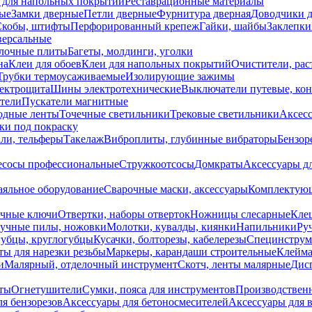
 для напольных покрытий
Реставрационные материалы
ые
Замки дверные
Петли дверные
Фурнитура дверная
Доводчики 
Скобы, штифты
Перфорированный крепеж
Гайки, шайбы
Заклепки
ерсальные
лочные плиты
Багеты, молдинги, уголки
на
Клеи для обоев
Клеи для напольных покрытий
Очистители, рас
Трубки термоусаживаемые
Изолирующие зажимы
лектрощита
Шины электротехнические
Выключатели путевые, ко
атели
Пускатели магнитные
одные ленты
Точечные светильники
Трековые светильники
Аксесс
и под покраску
ли, тельферы
Такелаж
Виброплиты, глубинные вибраторы
Бензор
сосы профессиональные
Стружкоотсосы
Домкраты
Аксессуары д
аяльное оборудование
Сварочные маски, аксессуары
Комплектующ
ечные ключи
Отвертки, наборы отверток
Ножницы слесарные
Кле
учные пилы, ножовки
Молотки, кувалды, киянки
Напильники
Ру
убцы, круглогубцы
Кусачки, болторезы, кабелерезы
Специнструм
ы для нарезки резьбы
Маркеры, карандаши строительные
Клейма
и
Малярный, отделочный инструмент
Скотч, ленты малярные
Дисп
иты
Огнетушители
Сумки, пояса для инструментов
Производствен
я бензорезов
Аксессуары для бетоносмесителей
Аксессуары для 