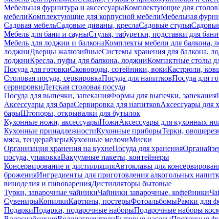
Мебельная фурнитура и аксессуары
Комплектующие для столов
мебели
Комплектующие для корпусной мебели
Мебельная фурн
Садовая мебель
Садовые диваны, кресла
Садовые стулья
Садовые
Мебель для бани и сауны
Стулья, табуретки, подставки для бани
Мебель для лоджии и балкона
Комплекты мебели для балкона, 
лоджии
Дверцы жалюзийные
Системы хранения для балкона, л
лоджии
Кресла, пуфы для балкона, лоджии
Компактные столы дл
Посуда для готовки
Сковороды, сотейники, воки
Кастрюли, ков
Столовая посуда, сервировка
Посуда для напитков
Посуда для г
сервировки
Детская столовая посуда
Посуда для выпечки, запекания
Формы для выпечки, запекания
Аксессуары для бара
Сервировка для напитков
Аксессуары для 
бары
Штопоры, открывалки для бутылок
Кухонные ножи, аксессуары
Ножи
Аксессуары для кухонных н
Кухонные принадлежности
Кухонные приборы
Терки, овощерез
мяса, тендерайзеры
Кухонные мелочи
Миски
Организация хранения на кухне
Посуда для хранения
Органайзе
посуда, упаковка
Вакуумные пакеты, контейнеры
Консервирование и дистилляция
Автоклавы для консервирован
брожения
Ингредиенты для приготовления алкогольных напит
виноделия и пивоварения
Дистилляторы бытовые
Турки, заварочные чайники
Чайники заварочные, кофейники
Ча
Сувениры
Копилки
Картины, постеры
Фотоальбомы
Рамки для ф
Подарки
Подарки, подарочные наборы
Подарочные наборы косм
Водоснабжение
Водонагреватели
Бытовые насосы
Проточные фи