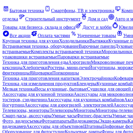
Бытовая техника
Смартфоны, ТВ и электроника
Комп
отделка
Строительный инструмент
Дом и сад
Авто и 
Товары для бизнеса, склада и офиса
Досуг и хобби
Ювели
Все акции
Оплата частями
Уцененные товары
Умны
Крупная техника для кухни
Холодильники
Вытяжки
Кухонные 
Встраиваемая техника, оборудование
Варочные панели
Духовые
встраиваемые
Комплекты встраиваемой техники
Морозильники 
упаковщики встраиваемые
Пароварки встраиваемые
Техника для приготовления еды
Аэрогрили
Микроволновые пе
кексницы
Хлебопечки
Ростеры, мини-печи
Йогуртницы, морож
фритюрницы
Яйцеварки
Попкорницы
Техника для приготовления напитков
Электрочайники
Кофевар
Техника для измельчения продуктов
Блендеры
Кухонные комбай
Мелкая техника
Весы кухонные, бытовые
Сушилки для овощей 
Аксессуары для кухонной техники
Аксессуары для микроволно
тостеров, сэндвичниц
Аксессуары для кухонных комбайнов
Акс
йогуртниц
Аксессуары для аэрогрилей, электрогрилей
Аксессуа
Телевизоры, мониторы
Телевизоры
Мониторы
Мониторы-телеви
Смарт-часы, аксессуары
Умные часы
Фитнес-браслеты
Умные ча
Фото, видеосъемка
Фотоаппараты
Видеокамеры
Экшн-камеры
Ка
видеокамер
Аксессуары для объективов
Штативы
Цифровые фот
Оборудование для фотостудии
Кольцевые лампы
Фоны для фото