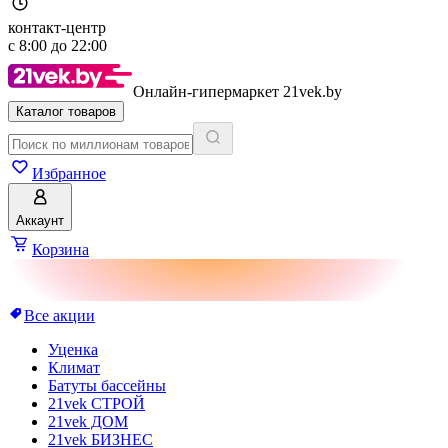
контакт-центр
с
8:00
до
22:00
Онлайн-гипермаркет 21vek.by
Каталог товаров
Избранное
Аккаунт
Корзина
Все акции
Уценка
Климат
Батуты бассейны
21vek СТРОЙ
21vek ДОМ
21vek БИЗНЕС