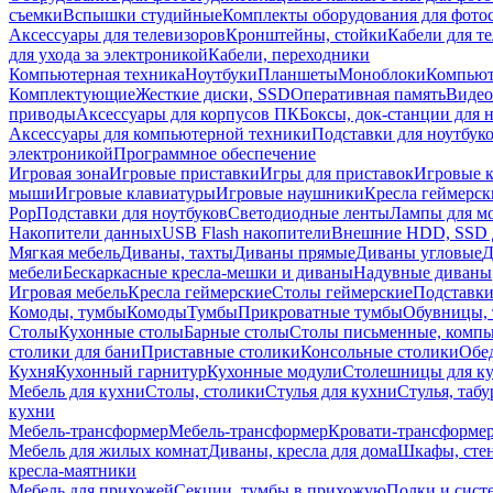
съемки
Вспышки студийные
Комплекты оборудования для фото
Аксессуары для телевизоров
Кронштейны, стойки
Кабели для т
для ухода за электроникой
Кабели, переходники
Компьютерная техника
Ноутбуки
Планшеты
Моноблоки
Компью
Комплектующие
Жесткие диски, SSD
Оперативная память
Видео
приводы
Аксессуары для корпусов ПК
Боксы, док-станции для 
Аксессуары для компьютерной техники
Подставки для ноутбук
электроникой
Программное обеспечение
Игровая зона
Игровые приставки
Игры для приставок
Игровые 
мыши
Игровые клавиатуры
Игровые наушники
Кресла геймерск
Pop
Подставки для ноутбуков
Светодиодные ленты
Лампы для м
Накопители данных
USB Flash накопители
Внешние HDD, SSD 
Мягкая мебель
Диваны, тахты
Диваны прямые
Диваны угловые
Д
мебели
Бескаркасные кресла-мешки и диваны
Надувные диваны
Игровая мебель
Кресла геймерские
Столы геймерские
Подставки
Комоды, тумбы
Комоды
Тумбы
Прикроватные тумбы
Обувницы, 
Столы
Кухонные столы
Барные столы
Столы письменные, комп
столики для бани
Приставные столики
Консольные столики
Обе
Кухня
Кухонный гарнитур
Кухонные модули
Столешницы для к
Мебель для кухни
Столы, столики
Стулья для кухни
Стулья, таб
кухни
Мебель-трансформер
Мебель-трансформер
Кровати-трансформе
Мебель для жилых комнат
Диваны, кресла для дома
Шкафы, стен
кресла-маятники
Мебель для прихожей
Секции, тумбы в прихожую
Полки и сист