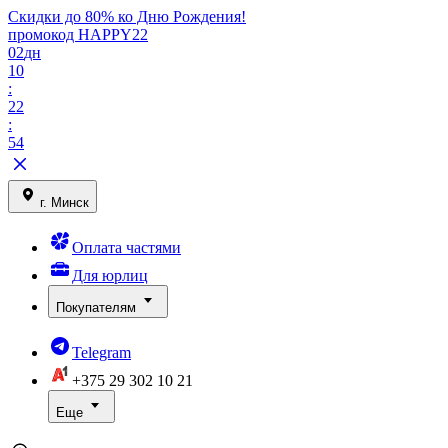
Скидки до 80% ко Дню Рождения!
промокод HAPPY22
02
дн
10
:
22
:
54
г. Минск
Оплата частями
Для юрлиц
Покупателям
Telegram
+375 29
302 10 21
Еще