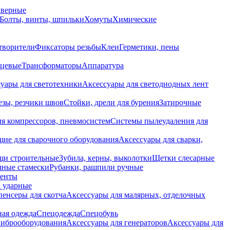
дверные
Болты, винты, шпильки
Хомуты
Химические
творители
Фиксаторы резьбы
Клеи
Герметики, пены
нцевые
Трансформаторы
Аппаратура
уары для светотехники
Аксессуары для светодиодных лент
езы, резчики швов
Стойки, дрели для бурения
Затирочные
ля компрессоров, пневмосистем
Системы пылеудаления для
ие для сварочного оборудования
Аксессуары для сварки,
щи строительные
Зубила, керны, выколотки
Щетки слесарные
чные стамески
Рубанки, рашпили ручные
енты
 ударные
енсеры для скотча
Аксессуары для малярных, отделочных
ная одежда
Спецодежда
Спецобувь
виброоборудования
Аксессуары для генераторов
Аксессуары для