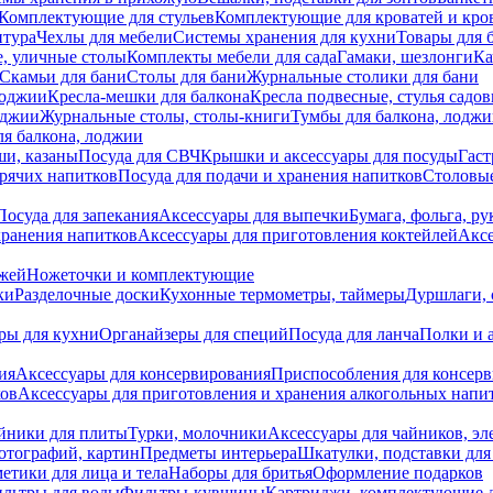
Комплектующие для стульев
Комплектующие для кроватей и кро
итура
Чехлы для мебели
Системы хранения для кухни
Товары для 
, уличные столы
Комплекты мебели для сада
Гамаки, шезлонги
Ка
Скамьи для бани
Столы для бани
Журнальные столики для бани
лоджии
Кресла-мешки для балкона
Кресла подвесные, стулья садо
оджии
Журнальные столы, столы-книги
Тумбы для балкона, лодж
я балкона, лоджии
ши, казаны
Посуда для СВЧ
Крышки и аксессуары для посуды
Гаст
орячих напитков
Посуда для подачи и хранения напитков
Столовы
Посуда для запекания
Аксессуары для выпечки
Бумага, фольга, р
хранения напитков
Аксессуары для приготовления коктейлей
Аксе
ожей
Ножеточки и комплектующие
ки
Разделочные доски
Кухонные термометры, таймеры
Дуршлаги, 
ры для кухни
Органайзеры для специй
Посуда для ланча
Полки и 
ия
Аксессуары для консервирования
Приспособления для консер
ков
Аксессуары для приготовления и хранения алкогольных напи
йники для плиты
Турки, молочники
Аксессуары для чайников, э
отографий, картин
Предметы интерьера
Шкатулки, подставки дл
етики для лица и тела
Наборы для бритья
Оформление подарков
льтры для воды
Фильтры-кувшины
Картриджи, комплектующие д