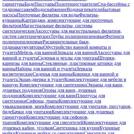
гарнитуры
Биде
Писсуары
Полотенцесушители
Спа-бассейны с
гидромассажем
Водоснабжение
Водонагреватели
Бытовые
насосы
Проточные фильтры для воды
Фильтры-
кувшины
Картриджи, комплектующие для проточных
фильтров
Магистральные фильтры, системы
сантехнические
Аксессуары для магистральных фильтров,
систем сантехнических
Трубы полипропиленовые
Фитинги
полипропиленовые
Расширительные баки,
гидроаккумуляторы
Обустройство ванной комнаты и
туалета
Мебель для ванной
Зеркала для ванной
Аксессуары для
ванной и туалета
Сиденья и чехлы для унитаза
Шторки,
карнизы для ванны
Стеклянные, пластиковые шторки для
ванны
Наборы для ванной и туалета
Зеркала
косметические
Сиденья для ванны
Коврики для ванной и
туалета
Экран-дверки в туалет
Комплектующие для мебели в
ванную
Комплектующие для сантехники
Экраны для ванн,
душевых поддонов
Опоры для ванн, душевых
поддонов
Комплектующие для ванн
Плинтусы для
сантехники
Сифоны, трапы
Комплектующие для
умывальников, моек
Комплектующие для унитазов, писсуаров,
биде
Бачки для унитазов
Комплектующие для душевых
гарнитуров
Комплектующие для сифонов,
трапов
Комплектующие для смесителей
Комплектующие для
душевых кабин, уголков
Сантехника для кухни
Кухонные
мойки
Кухонные мойки со смесителями
Смесители для