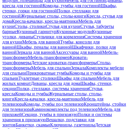
модули
Столешницы для кухни
Мебель для гостиной
Диваны,
кресла для гостиной
Комоды, тумбы для гостиной
Шкафы,
стенки, горки для гостиной
Полки, стеллажи для
гостиной
Журнальные столы, столы-книги
Кресла, стулья для
дома
Кресла-качалки, кресла-маятники
Мебель для
кухни
Столы, столики
Стулья для кухни
Стулья, табуреты
барные
Кухонный гарнитур
Кухонные модули
Кухонные
уголки, диваны
Стульчики для кормления
Системы хранения
для кухни
Мебель для ванной
Тумбы, консоли для
ванной
Шкафы, пеналы для ванной
Шкафчики, полки для
ванной
Зеркала для ванной
Аксессуары для ванной
Мебель-
трансформер
Мебель-трансформер
Кровати-
трансформеры
Детские кроватки-трансформеры
Столы-
трансформеры
Мебель для спальни
Зеркала
Комплекты мебели
для спальни
Прикроватные тумбы
Комоды и тумбы для
спальни
Туалетные столики
Шкафы для спальни
Мебель для
жилых комнат
Диваны, кресла для дома
Шкафы, стенки,
секции
Полки, стеллажи, системы хранения
Стулья,
кресла
Комоды и тумбы
Журнальные столы, столы-
книги
Кресла-качалки, кресла-маятники
Мебель для
телевизора
Комоды, тумбы под телевизор
Кронштейны, стойки
для телевизора
Каминокомплекты под телевизор
Мебель для
прихожей
Секции, тумбы в прихожую
Полки и системы
хранения в прихожую
Вешалки, подставки для
зонтов
Банкетки, скамьи
Ключницы, газетницы
Детская