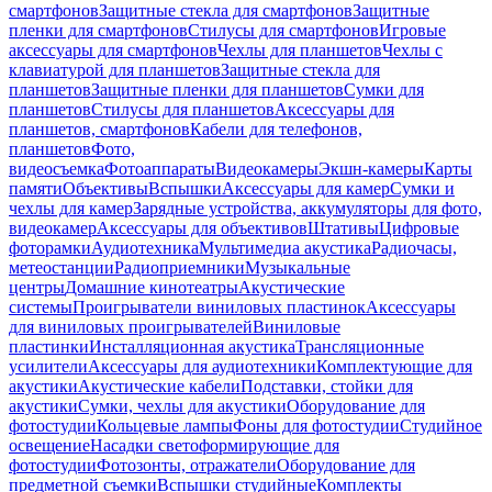
смартфонов
Защитные стекла для смартфонов
Защитные
пленки для смартфонов
Стилусы для смартфонов
Игровые
аксессуары для смартфонов
Чехлы для планшетов
Чехлы с
клавиатурой для планшетов
Защитные стекла для
планшетов
Защитные пленки для планшетов
Сумки для
планшетов
Стилусы для планшетов
Аксессуары для
планшетов, смартфонов
Кабели для телефонов,
планшетов
Фото,
видеосъемка
Фотоаппараты
Видеокамеры
Экшн-камеры
Карты
памяти
Объективы
Вспышки
Аксессуары для камер
Сумки и
чехлы для камер
Зарядные устройства, аккумуляторы для фото,
видеокамер
Аксессуары для объективов
Штативы
Цифровые
фоторамки
Аудиотехника
Мультимедиа акустика
Радиочасы,
метеостанции
Радиоприемники
Музыкальные
центры
Домашние кинотеатры
Акустические
системы
Проигрыватели виниловых пластинок
Аксессуары
для виниловых проигрывателей
Виниловые
пластинки
Инсталляционная акустика
Трансляционные
усилители
Аксессуары для аудиотехники
Комплектующие для
акустики
Акустические кабели
Подставки, стойки для
акустики
Сумки, чехлы для акустики
Оборудование для
фотостудии
Кольцевые лампы
Фоны для фотостудии
Студийное
освещение
Насадки светоформирующие для
фотостудии
Фотозонты, отражатели
Оборудование для
предметной съемки
Вспышки студийные
Комплекты