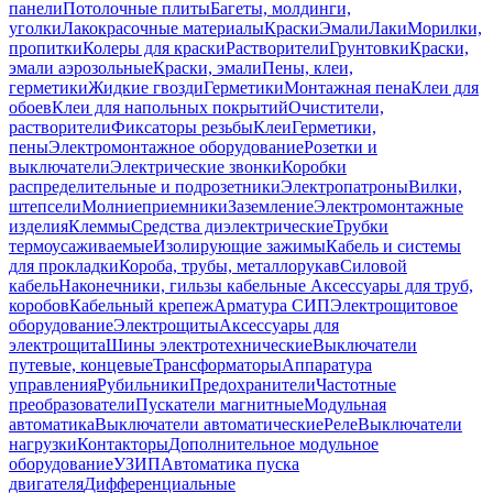
панели
Потолочные плиты
Багеты, молдинги,
уголки
Лакокрасочные материалы
Краски
Эмали
Лаки
Морилки,
пропитки
Колеры для краски
Растворители
Грунтовки
Краски,
эмали аэрозольные
Краски, эмали
Пены, клеи,
герметики
Жидкие гвозди
Герметики
Монтажная пена
Клеи для
обоев
Клеи для напольных покрытий
Очистители,
растворители
Фиксаторы резьбы
Клеи
Герметики,
пены
Электромонтажное оборудование
Розетки и
выключатели
Электрические звонки
Коробки
распределительные и подрозетники
Электропатроны
Вилки,
штепсели
Молниеприемники
Заземление
Электромонтажные
изделия
Клеммы
Средства диэлектрические
Трубки
термоусаживаемые
Изолирующие зажимы
Кабель и системы
для прокладки
Короба, трубы, металлорукав
Силовой
кабель
Наконечники, гильзы кабельные
Аксессуары для труб,
коробов
Кабельный крепеж
Арматура СИП
Электрощитовое
оборудование
Электрощиты
Аксессуары для
электрощита
Шины электротехнические
Выключатели
путевые, концевые
Трансформаторы
Аппаратура
управления
Рубильники
Предохранители
Частотные
преобразователи
Пускатели магнитные
Модульная
автоматика
Выключатели автоматические
Реле
Выключатели
нагрузки
Контакторы
Дополнительное модульное
оборудование
УЗИП
Автоматика пуска
двигателя
Дифференциальные