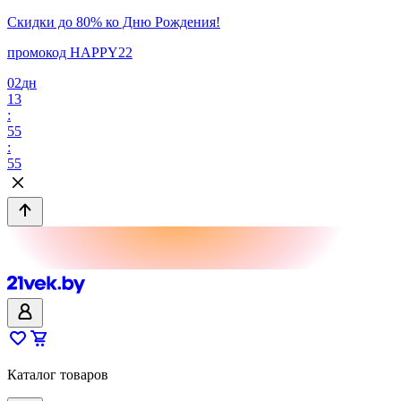
Скидки до 80% ко Дню Рождения!
промокод HAPPY22
02
дн
13
:
55
:
55
Каталог товаров