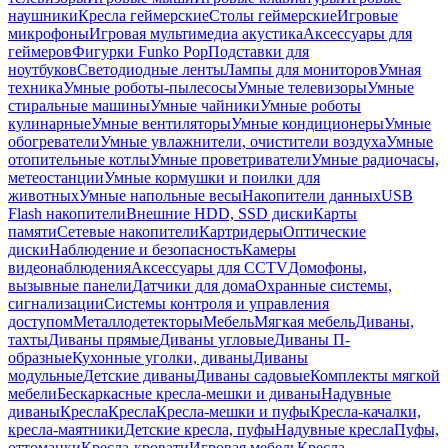
наушники
Кресла геймерские
Столы геймерские
Игровые
микрофоны
Игровая мультимедиа акустика
Аксессуары для
геймеров
Фигурки Funko Pop
Подставки для
ноутбуков
Светодиодные ленты
Лампы для мониторов
Умная
техника
Умные роботы-пылесосы
Умные телевизоры
Умные
стиральные машины
Умные чайники
Умные роботы
кулинарные
Умные вентиляторы
Умные кондиционеры
Умные
обогреватели
Умные увлажнители, очистители воздуха
Умные
отопительные котлы
Умные проветриватели
Умные радиочасы,
метеостанции
Умные кормушки и поилки для
животных
Умные напольные весы
Накопители данных
USB
Flash накопители
Внешние HDD, SSD диски
Карты
памяти
Сетевые накопители
Картридеры
Оптические
диски
Наблюдение и безопасность
Камеры
видеонаблюдения
Аксессуары для CCTV
Домофоны,
вызывные панели
Датчики для дома
Охранные системы,
сигнализации
Системы контроля и управления
доступом
Металлодетекторы
Мебель
Мягкая мебель
Диваны,
тахты
Диваны прямые
Диваны угловые
Диваны П-
образные
Кухонные уголки, диваны
Диваны
модульные
Детские диваны
Диваны садовые
Комплекты мягкой
мебели
Бескаркасные кресла-мешки и диваны
Надувные
диваны
Кресла
Кресла
Кресла-мешки и пуфы
Кресла-качалки,
кресла-маятники
Детские кресла, пуфы
Надувные кресла
Пуфы,
оттоманки
Кресла-кровати
Игровая мебель
Кресла