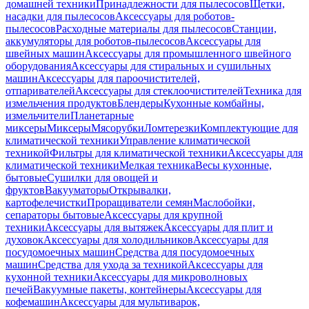
домашней техники
Принадлежности для пылесосов
Щетки,
насадки для пылесосов
Аксессуары для роботов-
пылесосов
Расходные материалы для пылесосов
Станции,
аккумуляторы для роботов-пылесосов
Аксессуары для
швейных машин
Аксессуары для промышленного швейного
оборудования
Аксессуары для стиральных и сушильных
машин
Аксессуары для пароочистителей,
отпаривателей
Аксессуары для стеклоочистителей
Техника для
измельчения продуктов
Блендеры
Кухонные комбайны,
измельчители
Планетарные
миксеры
Миксеры
Мясорубки
Ломтерезки
Комплектующие для
климатической техники
Управление климатической
техникой
Фильтры для климатической техники
Аксессуары для
климатической техники
Мелкая техника
Весы кухонные,
бытовые
Сушилки для овощей и
фруктов
Вакууматоры
Открывалки,
картофелечистки
Проращиватели семян
Маслобойки,
сепараторы бытовые
Аксессуары для крупной
техники
Аксессуары для вытяжек
Аксессуары для плит и
духовок
Аксессуары для холодильников
Аксессуары для
посудомоечных машин
Средства для посудомоечных
машин
Средства для ухода за техникой
Аксессуары для
кухонной техники
Аксессуары для микроволновых
печей
Вакуумные пакеты, контейнеры
Аксессуары для
кофемашин
Аксессуары для мультиварок,