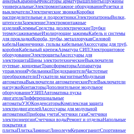
анкеры
Карабины
Фиксаторы арматуры
Шплинты
Пружины
универсальные
Электромонтажное оборудование
Розетки и
выключатели
Электрические звонки
Коробки
распределительные и подрозетники
Электропатроны
Вилки,
штепсели
Заземление
Электромонтажные
изделия
Клеммы
Средства диэлектрические
Трубки
термоусаживаемые
Изолирующие зажимы
Кабель и системы
для прокладки
Короба, трубы, металлорукав
Силовой
кабель
Наконечники, гильзы кабельные
Аксессуары для труб,
коробов
Кабельный крепеж
Арматура СИП
Электрощитовое
оборудование
Электрощиты
Аксессуары для
электрощита
Шины электротехнические
Выключатели
путевые, концевые
Трансформаторы
Аппаратура
управления
Рубильники
Предохранители
Частотные
преобразователи
Пускатели магнитные
Модульная
автоматика
Выключатели автоматические
Реле
Выключатели
нагрузки
Контакторы
Дополнительное модульное
оборудование
УЗИП
Автоматика пуска
двигателя
Дифференциальные
автоматы
УЗО
Конденсаторы
Комплексная защита
электродвигателей
Аксессуары для модульной
автоматики
Приборы учета
Счетчики газа
Счетчики
электроэнергии
Счетчики воды
Ремонт и отделка
Напольные
покрытия и
плитка
Плитка
Ламинат
Линолеум
Керамогранит
Спортивные