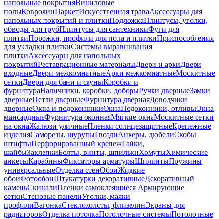
напольные покрытия
Виниловые
полы
Ковролин
Паркет
Искусственная трава
Аксессуары для
напольных покрытий и плитки
Подложка
Плинтусы, уголки,
обводы для труб
Плинтусы для сантехники
Фуги для
плитки
Порожки, профили для пола и плитки
Приспособления
для укладки плитки
Системы выравнивания
плитки
Аксессуары для напольных
покрытий
Реставрационные материалы
Двери и арки
Двери
входные
Двери межкомнатные
Арки межкомнатные
Москитные
сетки
Двери для бани и сауны
Коробки и
фурнитура
Наличники, коробки, доборы
Ручки дверные
Замки
дверные
Петли дверные
Фурнитура дверная
Доводчики
дверные
Окна и подоконники
Окна
Подоконники, отливы
Окна
мансардные
Фурнитура оконная
Мягкие окна
Москитные сетки
на окна
Жалюзи уличные
Пленки солнцезащитные
Крепежные
изделия
Саморезы, шурупы
Гвозди
Анкеры, дюбели
Скобы,
штифты
Перфорированный крепеж
Гайки,
шайбы
Заклепки
Болты, винты, шпильки
Хомуты
Химические
анкеры
Карабины
Фиксаторы арматуры
Шплинты
Пружины
универсальные
Отделка стен
Обои
Жидкие
обои
Фотообои
Штукатурки декоративные
Декоративный
камень
Скинали
Пленки самоклеящиеся
Армирующие
сетки
Стеновые панели
Уголки, маяки,
профили
Вагонка
Стеклохолсты, флизелин
Экраны для
радиаторов
Отделка потолка
Потолочные системы
Потолочные