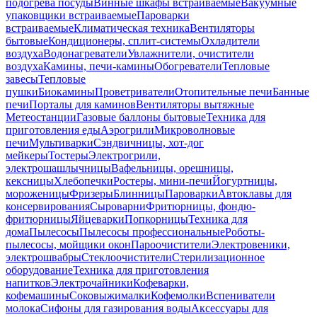
подогрева посуды
Винные шкафы встраиваемые
Вакуумные
упаковщики встраиваемые
Пароварки
встраиваемые
Климатическая техника
Вентиляторы
бытовые
Кондиционеры, сплит-системы
Охладители
воздуха
Водонагреватели
Увлажнители, очистители
воздуха
Камины, печи-камины
Обогреватели
Тепловые
завесы
Тепловые
пушки
Биокамины
Проветриватели
Отопительные печи
Банные
печи
Порталы для каминов
Вентиляторы вытяжные
Метеостанции
Газовые баллоны бытовые
Техника для
приготовления еды
Аэрогрили
Микроволновые
печи
Мультиварки
Сэндвичницы, хот-дог
мейкеры
Тостеры
Электрогрили,
электрошашлычницы
Вафельницы, орешницы,
кексницы
Хлебопечки
Ростеры, мини-печи
Йогуртницы,
мороженицы
Фризеры
Блинницы
Пароварки
Автоклавы для
консервирования
Сыроварни
Фритюрницы, фондю-
фритюрницы
Яйцеварки
Попкорницы
Техника для
дома
Пылесосы
Пылесосы профессиональные
Роботы-
пылесосы, мойщики окон
Пароочистители
Электровеники,
электрошвабры
Стеклоочистители
Стерилизационное
оборудование
Техника для приготовления
напитков
Электрочайники
Кофеварки,
кофемашины
Соковыжималки
Кофемолки
Вспениватели
молока
Сифоны для газирования воды
Аксессуары для