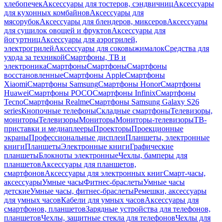
хлебопечек
Аксессуары для тостеров, сэндвичниц
Аксессуары
для кухонных комбайнов
Аксессуары для
мясорубок
Аксессуары для блендеров, миксеров
Аксессуары
для сушилок овощей и фруктов
Аксессуары для
йогуртниц
Аксессуары для аэрогрилей,
электрогрилей
Аксессуары для соковыжималок
Средства для
ухода за техникой
Смартфоны, ТВ и
электроника
Смартфоны
Смартфоны
Смартфоны
восстановленные
Смартфоны Apple
Смартфоны
Xiaomi
Смартфоны Samsung
Смартфоны Honor
Смартфоны
Huawei
Смартфоны POCO
Смартфоны Infinix
Смартфоны
Tecno
Смартфоны Realme
Смартфоны Samsung Galaxy S26
series
Кнопочные телефоны
Складные смартфоны
Телевизоры,
мониторы
Телевизоры
Мониторы
Мониторы-телевизоры
ТВ-
приставки и медиаплееры
Проекторы
Проекционные
экраны
Профессиональные дисплеи
Планшеты, электронные
книги
Планшеты
Электронные книги
Графические
планшеты
Блокноты электронные
Чехлы, бамперы для
планшетов
Аксессуары для планшетов,
смартфонов
Аксессуары для электронных книг
Смарт-часы,
аксессуары
Умные часы
Фитнес-браслеты
Умные часы
детские
Умные часы, фитнес-браслеты
Ремешки, аксессуары
для умных часов
Кабели для умных часов
Аксессуары для
смартфонов, планшетов
Зарядные устройства для телефонов,
планшетов
Чехлы, защитные стекла для телефонов
Чехлы для