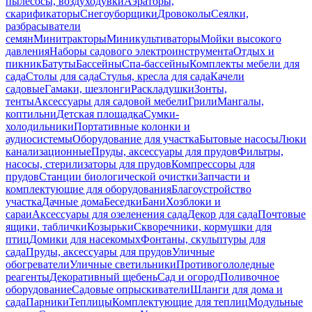
пылесосы, воздуходувки
Аэраторы,
скарификаторы
Снегоуборщики
Дровоколы
Сеялки,
разбрасыватели
семян
Минитракторы
Миникультиваторы
Мойки высокого
давления
Наборы садового электроинструмента
Отдых и
пикник
Батуты
Бассейны
Спа-бассейны
Комплекты мебели для
сада
Столы для сада
Стулья, кресла для сада
Качели
садовые
Гамаки, шезлонги
Раскладушки
Зонты,
тенты
Аксессуары для садовой мебели
Грили
Мангалы,
коптильни
Детская площадка
Сумки-
холодильники
Портативные колонки и
аудиосистемы
Оборудование для участка
Бытовые насосы
Люки
канализационные
Пруды, аксессуары для прудов
Фильтры,
насосы, стерилизаторы для прудов
Компрессоры для
прудов
Станции биологической очистки
Запчасти и
комплектующие для оборудования
Благоустройство
участка
Дачные дома
Беседки
Бани
Хозблоки и
сараи
Аксессуары для озеленения сада
Декор для сада
Почтовые
ящики, таблички
Козырьки
Скворечники, кормушки для
птиц
Домики для насекомых
Фонтаны, скульптуры для
сада
Пруды, аксессуары для прудов
Уличные
обогреватели
Уличные светильники
Противогололедные
реагенты
Декоративный щебень
Сад и огород
Поливочное
оборудование
Садовые опрыскиватели
Шланги для дома и
сада
Парники
Теплицы
Комплектующие для теплиц
Модульные