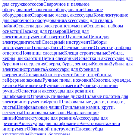
для стружкоотсосов
Сварочное и паяльное
оборудование
Сварочное оборудование
Паяльное
оборудование
Сварочные маски, аксессуары
Комплектующие
для сварочного оборудования
Аксессуары для сварки,
пайки
Оснастка для электроинструмента
Оснастка, наборы
оснастки
Насадки для граверов
Щетки для
электроинструмента
Развертки
Пуансоны
Щетки для
электродвигателей
Слесарный инструмент
Наборы
инструментов
Головки, биты
Гаечные ключи
Отвертки, наборы
отверток
Ножницы слесарные
Клещи строительные
Зубила,
керны, выколотки
Щетки слесарные
Оснастка и аксессуары для
бурения и сверления
Сверла, буры, зенкеры
Коронки
Зубила для
электроинструмента
Аксессуары для бурения и
сверления
Столярный инструмент
Тиски, струбцины,
гейферные зажимы
Ручные пилы, ножовки
Молотки, кувалды,
киянки
Напильники
Ручные стамески
Рубанки, рашпили
ручные
Оснастка и аксессуары для резания и
шлифования
Отрезные, пильные диски
Пильные полотна для
электроинструмента
Фрезы
Шлифовальные диски, насадки,
листы
Шлифовальные чашки
Точильные камни, круги,
сегменты
Полировальные валы
Направляющие
шины
Комплектующие для резания
Аксессуары для
резания
Аксессуары для шлифования
Электромонтажный
инструмент
Обжимной инструмент
Плоскогубцы,
круглогубцы
Кусачки, болторезы,