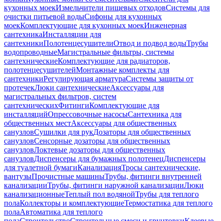
кухонных моек
Измельчители пищевых отходов
Системы для
очистки питьевой воды
Сифоны для кухонных
моек
Комплектующие для кухонных моек
Инженерная
сантехника
Инсталляции для
сантехники
Полотенцесушители
Отвод и подвод воды
Трубы
водопроводные
Магистральные фильтры, системы
сантехнические
Комплектующие для радиаторов,
полотенцесушителей
Монтажные комплекты для
сантехники
Регулирующая арматура
Системы защиты от
протечек
Люки сантехнические
Аксессуары для
магистральных фильтров, систем
сантехнических
Фитинги
Комплектующие для
инсталляций
Опрессовочные насосы
Сантехника для
общественных мест
Аксессуары для общественных
санузлов
Сушилки для рук
Дозаторы для общественных
санузлов
Сенсорные дозаторы для общественных
санузлов
Локтевые дозаторы для общественных
санузлов
Диспенсеры для бумажных полотенец
Диспенсеры
для туалетной бумаги
Канализация
Тросы сантехнические,
вантузы
Прочистные машины
Трубы, фитинги внутренней
канализации
Трубы, фитинги наружной канализации
Люки
канализационные
Теплый пол водяной
Трубы для теплого
пола
Коллекторы и комплектующие
Термостатика для теплого
пола
Автоматика для теплого
пола
Строительство
Строительные смеси и грунтовки
Клеевые