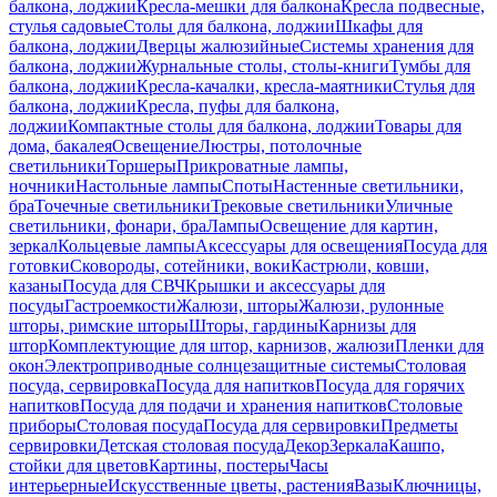
балкона, лоджии
Кресла-мешки для балкона
Кресла подвесные,
стулья садовые
Столы для балкона, лоджии
Шкафы для
балкона, лоджии
Дверцы жалюзийные
Системы хранения для
балкона, лоджии
Журнальные столы, столы-книги
Тумбы для
балкона, лоджии
Кресла-качалки, кресла-маятники
Стулья для
балкона, лоджии
Кресла, пуфы для балкона,
лоджии
Компактные столы для балкона, лоджии
Товары для
дома, бакалея
Освещение
Люстры, потолочные
светильники
Торшеры
Прикроватные лампы,
ночники
Настольные лампы
Споты
Настенные светильники,
бра
Точечные светильники
Трековые светильники
Уличные
светильники, фонари, бра
Лампы
Освещение для картин,
зеркал
Кольцевые лампы
Аксессуары для освещения
Посуда для
готовки
Сковороды, сотейники, воки
Кастрюли, ковши,
казаны
Посуда для СВЧ
Крышки и аксессуары для
посуды
Гастроемкости
Жалюзи, шторы
Жалюзи, рулонные
шторы, римские шторы
Шторы, гардины
Карнизы для
штор
Комплектующие для штор, карнизов, жалюзи
Пленки для
окон
Электроприводные солнцезащитные системы
Столовая
посуда, сервировка
Посуда для напитков
Посуда для горячих
напитков
Посуда для подачи и хранения напитков
Столовые
приборы
Столовая посуда
Посуда для сервировки
Предметы
сервировки
Детская столовая посуда
Декор
Зеркала
Кашпо,
стойки для цветов
Картины, постеры
Часы
интерьерные
Искусственные цветы, растения
Вазы
Ключницы,