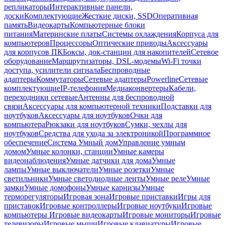
репликаторы
Интерактивные панели,
доски
Комплектующие
Жесткие диски, SSD
Оперативная
память
Видеокарты
Компьютерные блоки
питания
Материнские платы
Системы охлаждения
Корпуса для
компьютеров
Процессоры
Оптические приводы
Аксессуары
для корпусов ПК
Боксы, док-станции для накопителей
Сетевое
оборудование
Маршрутизаторы, DSL-модемы
Wi-Fi точки
доступа, усилители сигнала
Беспроводные
адаптеры
Коммутаторы
Сетевые адаптеры
Powerline
Сетевые
комплектующие
IP-телефония
Медиаконвертеры
Кабели,
переходники сетевые
Антенны для беспроводной
связи
Аксессуары для компьютерной техники
Подставки для
ноутбуков
Аксессуары для ноутбуков
Очки для
компьютера
Рюкзаки для ноутбуков
Сумки, чехлы для
ноутбуков
Средства для ухода за электроникой
Программное
обеспечение
Система Умный дом
Управление умным
домом
Умные колонки, станции
Умные камеры
видеонаблюдения
Умные датчики для дома
Умные
лампы
Умные выключатели
Умные розетки
Умные
светильники
Умные светодиодные ленты
Умные реле
Умные
замки
Умные домофоны
Умные карнизы
Умные
терморегуляторы
Игровая зона
Игровые приставки
Игры для
приставок
Игровые контроллеры
Игровые ноутбуки
Игровые
компьютеры
Игровые видеокарты
Игровые мониторы
Игровые
телевизоры
Игровые мыши
Игровые клавиатуры
Игровые