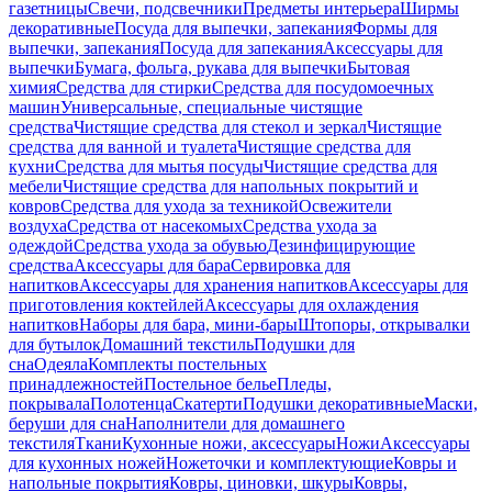
газетницы
Свечи, подсвечники
Предметы интерьера
Ширмы
декоративные
Посуда для выпечки, запекания
Формы для
выпечки, запекания
Посуда для запекания
Аксессуары для
выпечки
Бумага, фольга, рукава для выпечки
Бытовая
химия
Средства для стирки
Средства для посудомоечных
машин
Универсальные, специальные чистящие
средства
Чистящие средства для стекол и зеркал
Чистящие
средства для ванной и туалета
Чистящие средства для
кухни
Средства для мытья посуды
Чистящие средства для
мебели
Чистящие средства для напольных покрытий и
ковров
Средства для ухода за техникой
Освежители
воздуха
Средства от насекомых
Средства ухода за
одеждой
Средства ухода за обувью
Дезинфицирующие
средства
Аксессуары для бара
Сервировка для
напитков
Аксессуары для хранения напитков
Аксессуары для
приготовления коктейлей
Аксессуары для охлаждения
напитков
Наборы для бара, мини-бары
Штопоры, открывалки
для бутылок
Домашний текстиль
Подушки для
сна
Одеяла
Комплекты постельных
принадлежностей
Постельное белье
Пледы,
покрывала
Полотенца
Скатерти
Подушки декоративные
Маски,
беруши для сна
Наполнители для домашнего
текстиля
Ткани
Кухонные ножи, аксессуары
Ножи
Аксессуары
для кухонных ножей
Ножеточки и комплектующие
Ковры и
напольные покрытия
Ковры, циновки, шкуры
Ковры,