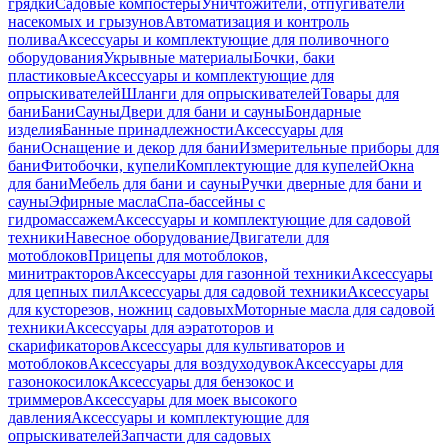
грядки
Садовые компостеры
Уничтожители, отпугиватели
насекомых и грызунов
Автоматизация и контроль
полива
Аксессуары и комплектующие для поливочного
оборудования
Укрывные материалы
Бочки, баки
пластиковые
Аксессуары и комплектующие для
опрыскивателей
Шланги для опрыскивателей
Товары для
бани
Бани
Сауны
Двери для бани и сауны
Бондарные
изделия
Банные принадлежности
Аксессуары для
бани
Оснащение и декор для бани
Измерительные приборы для
бани
Фитобочки, купели
Комплектующие для купелей
Окна
для бани
Мебель для бани и сауны
Ручки дверные для бани и
сауны
Эфирные масла
Спа-бассейны с
гидромассажем
Аксессуары и комплектующие для садовой
техники
Навесное оборудование
Двигатели для
мотоблоков
Прицепы для мотоблоков,
минитракторов
Аксессуары для газонной техники
Аксессуары
для цепных пил
Аксессуары для садовой техники
Аксессуары
для кусторезов, ножниц садовых
Моторные масла для садовой
техники
Аксессуары для аэратоторов и
скарификаторов
Аксессуары для культиваторов и
мотоблоков
Аксессуары для воздуходувок
Аксессуары для
газонокосилок
Аксессуары для бензокос и
триммеров
Аксессуары для моек высокого
давления
Аксессуары и комплектующие для
опрыскивателей
Запчасти для садовых