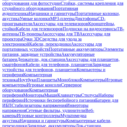
оборудования для фотостудии
Стойки, системы крепления для
студийного оборудования
Портативная
аудиотехника
Наушники и гарнитуры
Портативные колонки,
акустика
Умные колонки
MP3-плееры
Диктофоны
CD-
проигрыватели
Аксессуары для телевизоров
Кронштейны,
стойки
Кабели для телевизоров
Подписки на видеосервисы
ТВ-
антенны
ТВ-тюнеры
Аксессуары для ТВ
Аксессуары для
проектора
Очки 3D
Средства для ухода за
электроникой
Кабели, переходники
Аксессуары для
портативных устройств
Портативные аккумуляторы
Элементы
питания, зарядные устройства
Аккумуляторные
батареи
Держатели, док-станции
Аксессуары для планшетов,
смартфонов
Кабели для телефонов, планшетов
Зарядные
устройства для телефонов, планшетов
Компьютеры и
периферия
Компьютерная
техника
Ноутбуки
Планшеты
Моноблоки
Компьютеры
Игровые
компьютеры
Игровые консоли
Серверное
оборудование
Компьютерная
периферия
Мониторы
Мыши
Клавиатуры
Стилусы
Наборы
периферии
Источники бесперебойного питания
Батареи для
ИБП
Стабилизаторы напряжения
Инверторы
напряжения
Сетевые фильтры, удлинители
Веб-
камеры
Игровые контроллеры
Мультимедиа
акустика
Наушники и гарнитуры
Компьютерные кабели,
переходники
Зарядные, аккумуляторы
Док-станции,