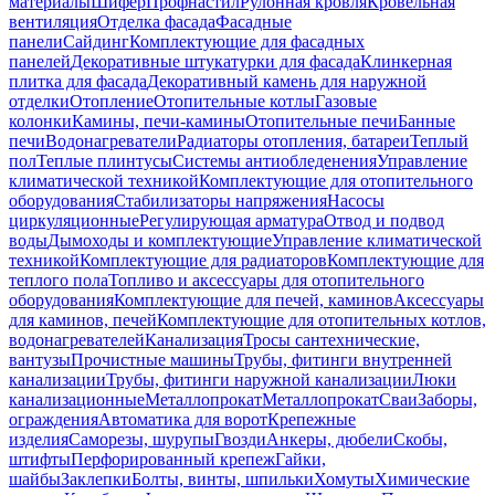
материалы
Шифер
Профнастил
Рулонная кровля
Кровельная
вентиляция
Отделка фасада
Фасадные
панели
Сайдинг
Комплектующие для фасадных
панелей
Декоративные штукатурки для фасада
Клинкерная
плитка для фасада
Декоративный камень для наружной
отделки
Отопление
Отопительные котлы
Газовые
колонки
Камины, печи-камины
Отопительные печи
Банные
печи
Водонагреватели
Радиаторы отопления, батареи
Теплый
пол
Теплые плинтусы
Системы антиобледенения
Управление
климатической техникой
Комплектующие для отопительного
оборудования
Стабилизаторы напряжения
Насосы
циркуляционные
Регулирующая арматура
Отвод и подвод
воды
Дымоходы и комплектующие
Управление климатической
техникой
Комплектующие для радиаторов
Комплектующие для
теплого пола
Топливо и аксессуары для отопительного
оборудования
Комплектующие для печей, каминов
Аксессуары
для каминов, печей
Комплектующие для отопительных котлов,
водонагревателей
Канализация
Тросы сантехнические,
вантузы
Прочистные машины
Трубы, фитинги внутренней
канализации
Трубы, фитинги наружной канализации
Люки
канализационные
Металлопрокат
Металлопрокат
Сваи
Заборы,
ограждения
Автоматика для ворот
Крепежные
изделия
Саморезы, шурупы
Гвозди
Анкеры, дюбели
Скобы,
штифты
Перфорированный крепеж
Гайки,
шайбы
Заклепки
Болты, винты, шпильки
Хомуты
Химические