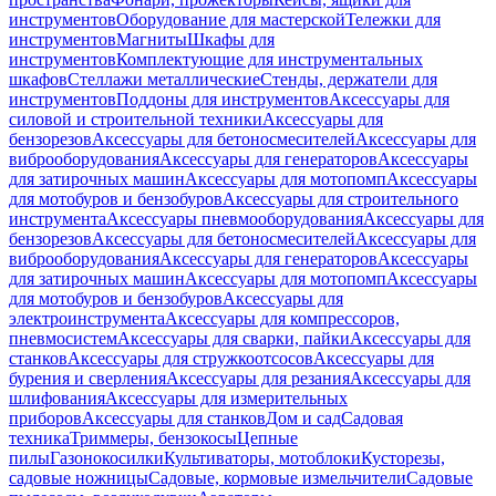
инструментов
Оборудование для мастерской
Тележки для
инструментов
Магниты
Шкафы для
инструментов
Комплектующие для инструментальных
шкафов
Стеллажи металлические
Стенды, держатели для
инструментов
Поддоны для инструментов
Аксессуары для
силовой и строительной техники
Аксессуары для
бензорезов
Аксессуары для бетоносмесителей
Аксессуары для
виброоборудования
Аксессуары для генераторов
Аксессуары
для затирочных машин
Аксессуары для мотопомп
Аксессуары
для мотобуров и бензобуров
Аксессуары для строительного
инструмента
Аксессуары пневмооборудования
Аксессуары для
бензорезов
Аксессуары для бетоносмесителей
Аксессуары для
виброоборудования
Аксессуары для генераторов
Аксессуары
для затирочных машин
Аксессуары для мотопомп
Аксессуары
для мотобуров и бензобуров
Аксессуары для
электроинструмента
Аксессуары для компрессоров,
пневмосистем
Аксессуары для сварки, пайки
Аксессуары для
станков
Аксессуары для стружкоотсосов
Аксессуары для
бурения и сверления
Аксессуары для резания
Аксессуары для
шлифования
Аксессуары для измерительных
приборов
Аксессуары для станков
Дом и сад
Садовая
техника
Триммеры, бензокосы
Цепные
пилы
Газонокосилки
Культиваторы, мотоблоки
Кусторезы,
садовые ножницы
Садовые, кормовые измельчители
Садовые