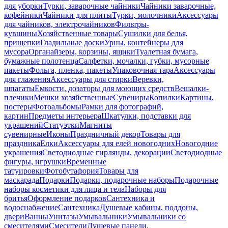
для уборки
Турки, заварочные чайники
Чайники заварочные,
кофейники
Чайники для плиты
Турки, молочники
Аксессуары
для чайников, электрочайников
Фильтры-
кувшины
Хозяйственные товары
Сушилки для белья,
прищепки
Гладильные доски
Урны, контейнеры для
мусора
Органайзеры, корзины, ящики
Туалетная бумага,
бумажные полотенца
Салфетки, мочалки, губки, мусорные
пакеты
Фольга, пленка, пакеты
Упаковочная тара
Аксессуары
для глажения
Аксессуары для стирки
Веревки,
шпагаты
Емкости, дозаторы для моющих средств
Вешалки-
плечики
Мешки хозяйственные
Сувениры
Копилки
Картины,
постеры
Фотоальбомы
Рамки для фотографий,
картин
Предметы интерьера
Шкатулки, подставки для
украшений
Статуэтки
Магниты
сувенирные
Иконы
Праздничный декор
Товары для
праздника
Елки
Аксессуары для елей новогодних
Новогодние
украшения
Светодиодные гирлянды, декорации
Светодиодные
фигуры, игрушки
Временные
татуировки
Фотобутафория
Товары для
маскарада
Подарки
Подарки, подарочные наборы
Подарочные
наборы косметики для лица и тела
Наборы для
бритья
Оформление подарков
Сантехника и
водоснабжение
Сантехника
Душевые кабины, поддоны,
двери
Ванны
Унитазы
Умывальники
Умывальники со
смесителями
Смесители
Душевые панели,