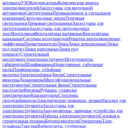
автоматы
УЗО
Конденсаторы
Комплексная защита
электродвигателей
Аксессуары для модульной
автоматики
Светотехника
Промышленное и сигнальное
освещение
Светодиодные ленты
Точечные
светильники
Трековые светильники
Аксессуары для
светотехники
Аксессуары для светодиодных
лент
Вентиляция
Вентиляторы вытяжные
Вентиляторы
канальные
Системы воздуховодов
Решетки вентиляционные,
диффузоры
Проветриватели
Люки
Люки ревизионные
Люки
под плитку
Люки напольные
Люки под
покраску
Строительный
инструмент
Электроинструмент
Шуруповерты,
гайковерты
Шлифмашины
Циркулярные, сабельные
пилы
Перфораторы, отбойные
молотки
Электролобзики
Дрели
Строительные
миксеры
Дальномеры
Многофункциональные
инструменты
Строительные фены
Строительные
пистолеты
Фрезеры
Рубанки, стамески
электрические
Краскопульты
Степлеры,
гвоздезабиватели
Электрические ножницы, резаки
Насадки для
электроинструмента
Аксессуары для
электроинструмента
Аккумуляторы, зарядные устройства для
электроинструмента
Наборы электроинструмента
Силовая и
строительная техника
Бетоносмесители
Генераторы
Тали,
тельферы
Такелаж
Виброплиты, глубинные