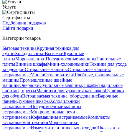
Услуги
Сертификаты
Подборщик подарков
Найти подарки
Категории товаров
Бытовая техника
Крупная техника для
кухни
Холодильники
Вытяжки
Кухонные
плиты
Морозильники
Посудомоечные машины
Настольные
плиты
Винные шкафы
Мини-холодильники
Техника для ухода
за одеждой
Стиральные машины
Стиральные машины
встраиваемые
Утюги
Отпариватели
Швейные, вышивальные
машины
Промышленные швейные
машины
Оверлоки
Сушильные машины, шкафы
Гладильные
системы, прессы
Машинки для удаления катышков
Сушилки
для обуви
Встраиваемая техника, оборудование
Варочные
панели
Духовые шкафы
Холодильники
встраиваемые
Посудомоечные машины
встраиваемые
Микроволновые печи
встраиваемые
Кофемашины встраиваемые
Комплекты
встраиваемой техники
Морозильники
встраиваемые
Измельчители пищевых отходов
Шкафы для