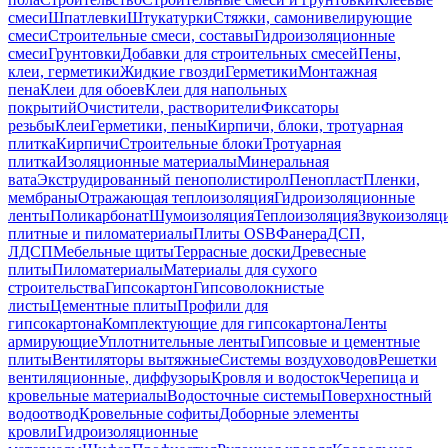
смеси
Шпатлевки
Штукатурки
Стяжки, самонивелирующие
смеси
Строительные смеси, составы
Гидроизоляционные
смеси
Грунтовки
Добавки для строительных смесей
Пены,
клеи, герметики
Жидкие гвозди
Герметики
Монтажная
пена
Клеи для обоев
Клеи для напольных
покрытий
Очистители, растворители
Фиксаторы
резьбы
Клеи
Герметики, пены
Кирпичи, блоки, тротуарная
плитка
Кирпичи
Строительные блоки
Тротуарная
плитка
Изоляционные материалы
Минеральная
вата
Экструдированный пенополистирол
Пенопласт
Пленки,
мембраны
Отражающая теплоизоляция
Гидроизоляционные
ленты
Поликарбонат
Шумоизоляция
Теплоизоляция
Звукоизоляц
плитные и пиломатериалы
Плиты OSB
Фанера
ДСП,
ЛДСП
Мебельные щиты
Террасные доски
Древесные
плиты
Пиломатериалы
Материалы для сухого
строительства
Гипсокартон
Гипсоволокнистые
листы
Цементные плиты
Профили для
гипсокартона
Комплектующие для гипсокартона
Ленты
армирующие
Уплотнительные ленты
Гипсовые и цементные
плиты
Вентиляторы вытяжные
Системы воздуховодов
Решетки
вентиляционные, диффузоры
Кровля и водосток
Черепица и
кровельные материалы
Водосточные системы
Поверхностный
водоотвод
Кровельные софиты
Доборные элементы
кровли
Гидроизоляционные