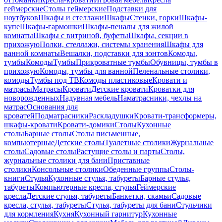
геймерские
Столы геймерские
Подставки для
ноутбуков
Шкафы и стеллажи
Шкафы
Стенки, горки
Шкафы-
купе
Шкафы-гармошки
Шкафы-пеналы для жилой
комнаты
Шкафы с витриной, буфеты
Шкафы, секции в
прихожую
Полки, стеллажи, системы хранения
Шкафы для
ванной комнаты
Вешалки, подставки для зонтов
Комоды,
тумбы
Комоды
Тумбы
Прикроватные тумбы
Обувницы, тумбы в
прихожую
Комоды, тумбы для ванной
Пеленальные столики,
комоды
Тумбы под ТВ
Комоды пластиковые
Кровати и
матрасы
Матрасы
Кровати
Детские кровати
Кроватки для
новорожденных
Надувная мебель
Наматрасники, чехлы на
матрас
Основания для
кроватей
Подматрасники
Раскладушки
Кровати-трансформеры,
шкафы-кровати
Кровати-домики
Столы
Кухонные
столы
Барные столы
Столы письменные,
компьютерные
Детские столы
Туалетные столики
Журнальные
столы
Садовые столы
Растущие столы и парты
Столы,
журнальные столики для бани
Приставные
столики
Консольные столики
Обеденные группы
Столы-
книги
Стулья
Кухонные стулья, табуреты
Барные стулья,
табуреты
Компьютерные кресла, стулья
Геймерские
кресла
Детские стулья, табуреты
Банкетки, скамьи
Садовые
кресла, стулья, табуреты
Стулья, табуреты для бани
Стульчики
для кормления
Кухня
Кухонный гарнитур
Кухонные