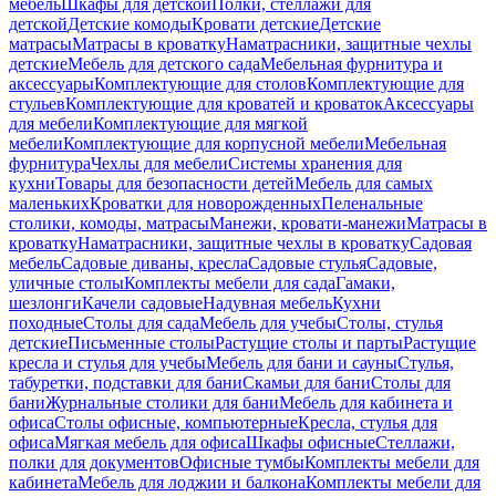
мебель
Шкафы для детской
Полки, стеллажи для
детской
Детские комоды
Кровати детские
Детские
матрасы
Матрасы в кроватку
Наматрасники, защитные чехлы
детские
Мебель для детского сада
Мебельная фурнитура и
аксессуары
Комплектующие для столов
Комплектующие для
стульев
Комплектующие для кроватей и кроваток
Аксессуары
для мебели
Комплектующие для мягкой
мебели
Комплектующие для корпусной мебели
Мебельная
фурнитура
Чехлы для мебели
Системы хранения для
кухни
Товары для безопасности детей
Мебель для самых
маленьких
Кроватки для новорожденных
Пеленальные
столики, комоды, матрасы
Манежи, кровати-манежи
Матрасы в
кроватку
Наматрасники, защитные чехлы в кроватку
Садовая
мебель
Садовые диваны, кресла
Садовые стулья
Садовые,
уличные столы
Комплекты мебели для сада
Гамаки,
шезлонги
Качели садовые
Надувная мебель
Кухни
походные
Столы для сада
Мебель для учебы
Столы, стулья
детские
Письменные столы
Растущие столы и парты
Растущие
кресла и стулья для учебы
Мебель для бани и сауны
Стулья,
табуретки, подставки для бани
Скамьи для бани
Столы для
бани
Журнальные столики для бани
Мебель для кабинета и
офиса
Столы офисные, компьютерные
Кресла, стулья для
офиса
Мягкая мебель для офиса
Шкафы офисные
Стеллажи,
полки для документов
Офисные тумбы
Комплекты мебели для
кабинета
Мебель для лоджии и балкона
Комплекты мебели для