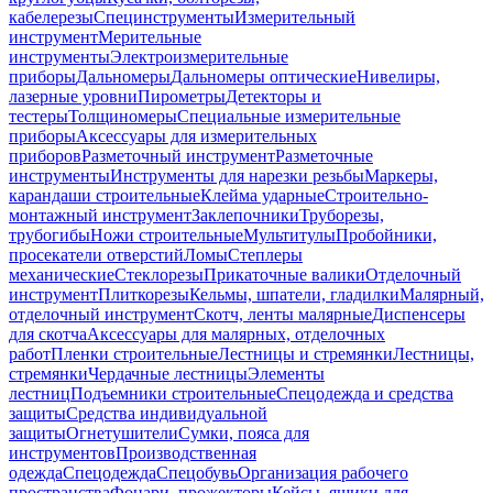
кабелерезы
Специнструменты
Измерительный
инструмент
Мерительные
инструменты
Электроизмерительные
приборы
Дальномеры
Дальномеры оптические
Нивелиры,
лазерные уровни
Пирометры
Детекторы и
тестеры
Толщиномеры
Специальные измерительные
приборы
Аксессуары для измерительных
приборов
Разметочный инструмент
Разметочные
инструменты
Инструменты для нарезки резьбы
Маркеры,
карандаши строительные
Клейма ударные
Строительно-
монтажный инструмент
Заклепочники
Труборезы,
трубогибы
Ножи строительные
Мультитулы
Пробойники,
просекатели отверстий
Ломы
Степлеры
механические
Стеклорезы
Прикаточные валики
Отделочный
инструмент
Плиткорезы
Кельмы, шпатели, гладилки
Малярный,
отделочный инструмент
Скотч, ленты малярные
Диспенсеры
для скотча
Аксессуары для малярных, отделочных
работ
Пленки строительные
Лестницы и стремянки
Лестницы,
стремянки
Чердачные лестницы
Элементы
лестниц
Подъемники строительные
Спецодежда и средства
защиты
Средства индивидуальной
защиты
Огнетушители
Сумки, пояса для
инструментов
Производственная
одежда
Спецодежда
Спецобувь
Организация рабочего
пространства
Фонари, прожекторы
Кейсы, ящики для