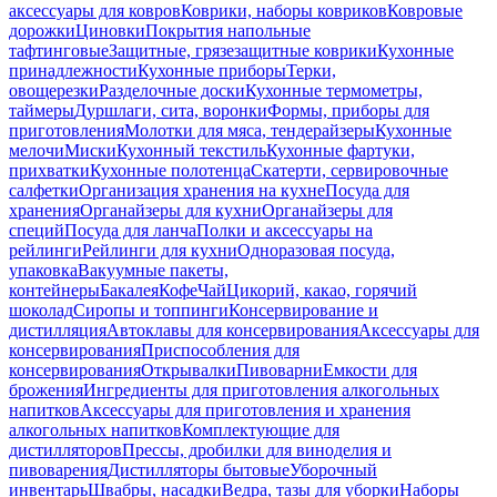
аксессуары для ковров
Коврики, наборы ковриков
Ковровые
дорожки
Циновки
Покрытия напольные
тафтинговые
Защитные, грязезащитные коврики
Кухонные
принадлежности
Кухонные приборы
Терки,
овощерезки
Разделочные доски
Кухонные термометры,
таймеры
Дуршлаги, сита, воронки
Формы, приборы для
приготовления
Молотки для мяса, тендерайзеры
Кухонные
мелочи
Миски
Кухонный текстиль
Кухонные фартуки,
прихватки
Кухонные полотенца
Скатерти, сервировочные
салфетки
Организация хранения на кухне
Посуда для
хранения
Органайзеры для кухни
Органайзеры для
специй
Посуда для ланча
Полки и аксессуары на
рейлинги
Рейлинги для кухни
Одноразовая посуда,
упаковка
Вакуумные пакеты,
контейнеры
Бакалея
Кофе
Чай
Цикорий, какао, горячий
шоколад
Сиропы и топпинги
Консервирование и
дистилляция
Автоклавы для консервирования
Аксессуары для
консервирования
Приспособления для
консервирования
Открывалки
Пивоварни
Емкости для
брожения
Ингредиенты для приготовления алкогольных
напитков
Аксессуары для приготовления и хранения
алкогольных напитков
Комплектующие для
дистилляторов
Прессы, дробилки для виноделия и
пивоварения
Дистилляторы бытовые
Уборочный
инвентарь
Швабры, насадки
Ведра, тазы для уборки
Наборы