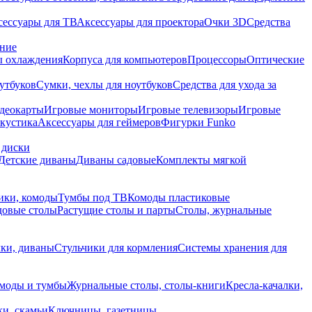
сессуары для ТВ
Аксессуары для проектора
Очки 3D
Средства
ание
 охлаждения
Корпуса для компьютеров
Процессоры
Оптические
утбуков
Сумки, чехлы для ноутбуков
Средства для ухода за
деокарты
Игровые мониторы
Игровые телевизоры
Игровые
акустика
Аксессуары для геймеров
Фигурки Funko
 диски
Детские диваны
Диваны садовые
Комплекты мягкой
ики, комоды
Тумбы под ТВ
Комоды пластиковые
довые столы
Растущие столы и парты
Столы, журнальные
ки, диваны
Стульчики для кормления
Системы хранения для
моды и тумбы
Журнальные столы, столы-книги
Кресла-качалки,
ки, скамьи
Ключницы, газетницы