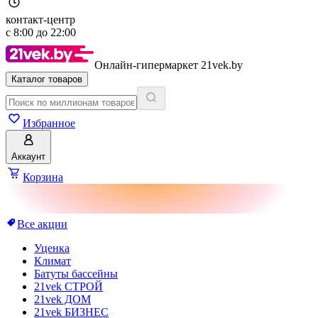
контакт-центр
с
8:00
до
22:00
Онлайн-гипермаркет 21vek.by
Каталог товаров
Избранное
Аккаунт
Корзина
Все акции
Уценка
Климат
Батуты бассейны
21vek СТРОЙ
21vek ДОМ
21vek БИЗНЕС