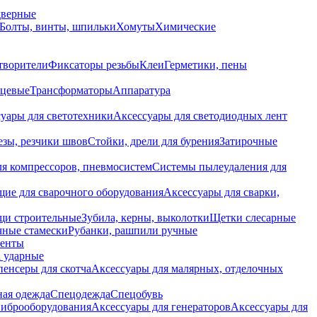
дверные
Болты, винты, шпильки
Хомуты
Химические
творители
Фиксаторы резьбы
Клеи
Герметики, пены
нцевые
Трансформаторы
Аппаратура
уары для светотехники
Аксессуары для светодиодных лент
езы, резчики швов
Стойки, дрели для бурения
Затирочные
ля компрессоров, пневмосистем
Системы пылеудаления для
ие для сварочного оборудования
Аксессуары для сварки,
щи строительные
Зубила, керны, выколотки
Щетки слесарные
чные стамески
Рубанки, рашпили ручные
енты
 ударные
енсеры для скотча
Аксессуары для малярных, отделочных
ная одежда
Спецодежда
Спецобувь
виброоборудования
Аксессуары для генераторов
Аксессуары для