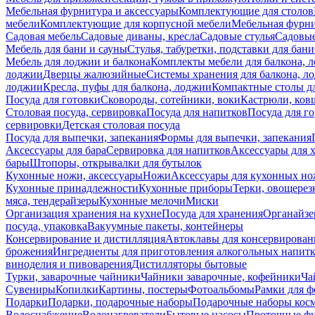
Мебельная фурнитура и аксессуары
Комплектующие для столов
мебели
Комплектующие для корпусной мебели
Мебельная фурн
Садовая мебель
Садовые диваны, кресла
Садовые стулья
Садовые
Мебель для бани и сауны
Стулья, табуретки, подставки для бани
Мебель для лоджии и балкона
Комплекты мебели для балкона, 
лоджии
Дверцы жалюзийные
Системы хранения для балкона, л
лоджии
Кресла, пуфы для балкона, лоджии
Компактные столы дл
Посуда для готовки
Сковороды, сотейники, воки
Кастрюли, ков
Столовая посуда, сервировка
Посуда для напитков
Посуда для г
сервировки
Детская столовая посуда
Посуда для выпечки, запекания
Формы для выпечки, запекания
Аксессуары для бара
Сервировка для напитков
Аксессуары для 
бары
Штопоры, открывалки для бутылок
Кухонные ножи, аксессуары
Ножи
Аксессуары для кухонных н
Кухонные принадлежности
Кухонные приборы
Терки, овощерез
мяса, тендерайзеры
Кухонные мелочи
Миски
Организация хранения на кухне
Посуда для хранения
Органайзе
посуда, упаковка
Вакуумные пакеты, контейнеры
Консервирование и дистилляция
Автоклавы для консервирован
брожения
Ингредиенты для приготовления алкогольных напит
виноделия и пивоварения
Дистилляторы бытовые
Турки, заварочные чайники
Чайники заварочные, кофейники
Ча
Сувениры
Копилки
Картины, постеры
Фотоальбомы
Рамки для ф
Подарки
Подарки, подарочные наборы
Подарочные наборы косм
Водоснабжение
Водонагреватели
Бытовые насосы
Проточные фи