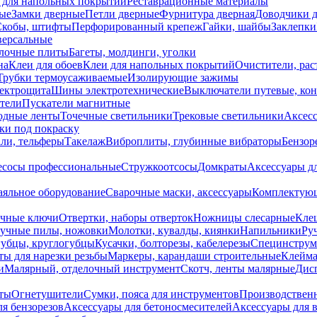
 для напольных покрытий
Реставрационные материалы
ые
Замки дверные
Петли дверные
Фурнитура дверная
Доводчики 
Скобы, штифты
Перфорированный крепеж
Гайки, шайбы
Заклепки
ерсальные
лочные плиты
Багеты, молдинги, уголки
на
Клеи для обоев
Клеи для напольных покрытий
Очистители, рас
Трубки термоусаживаемые
Изолирующие зажимы
лектрощита
Шины электротехнические
Выключатели путевые, ко
атели
Пускатели магнитные
одные ленты
Точечные светильники
Трековые светильники
Аксесс
и под покраску
ли, тельферы
Такелаж
Виброплиты, глубинные вибраторы
Бензор
сосы профессиональные
Стружкоотсосы
Домкраты
Аксессуары д
аяльное оборудование
Сварочные маски, аксессуары
Комплектующ
ечные ключи
Отвертки, наборы отверток
Ножницы слесарные
Кле
учные пилы, ножовки
Молотки, кувалды, киянки
Напильники
Ру
убцы, круглогубцы
Кусачки, болторезы, кабелерезы
Специнструм
ы для нарезки резьбы
Маркеры, карандаши строительные
Клейма
и
Малярный, отделочный инструмент
Скотч, ленты малярные
Дисп
иты
Огнетушители
Сумки, пояса для инструментов
Производствен
я бензорезов
Аксессуары для бетоносмесителей
Аксессуары для 