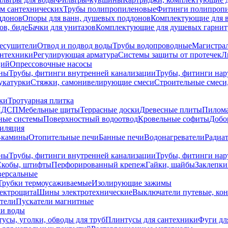
ем сантехнических
Трубы полипропиленовые
Фитинги полипроп
ддонов
Опоры для ванн, душевых поддонов
Комплектующие для 
ов, биде
Бачки для унитазов
Комплектующие для душевых гарнит
есушители
Отвод и подвод воды
Трубы водопроводные
Магистрал
антехники
Регулирующая арматура
Системы защиты от протечек
Л
ций
Опрессовочные насосы
ны
Трубы, фитинги внутренней канализации
Трубы, фитинги на
катурки
Стяжки, самонивелирующие смеси
Строительные смеси,
ки
Тротуарная плитка
ЛДСП
Мебельные щиты
Террасные доски
Древесные плиты
Пилом
ные системы
Поверхностный водоотвод
Кровельные софиты
Добо
тиляция
-камины
Отопительные печи
Банные печи
Водонагреватели
Радиат
ны
Трубы, фитинги внутренней канализации
Трубы, фитинги на
Скобы, штифты
Перфорированный крепеж
Гайки, шайбы
Заклепки
ерсальные
Трубки термоусаживаемые
Изолирующие зажимы
лектрощита
Шины электротехнические
Выключатели путевые, ко
атели
Пускатели магнитные
ки воды
усы, уголки, обводы для труб
Плинтусы для сантехники
Фуги дл