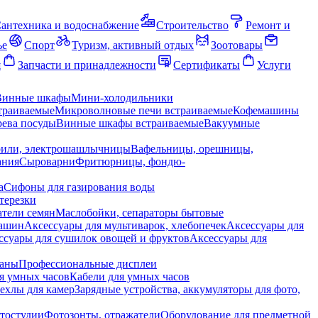
антехника и водоснабжение
Строительство
Ремонт и
ье
Спорт
Туризм, активный отдых
Зоотовары
я
Запчасти и принадлежности
Сертификаты
Услуги
Винные шкафы
Мини-холодильники
траиваемые
Микроволновые печи встраиваемые
Кофемашины
ева посуды
Винные шкафы встраиваемые
Вакуумные
рили, электрошашлычницы
Вафельницы, орешницы,
ания
Сыроварни
Фритюрницы, фондю-
а
Сифоны для газирования воды
терезки
тели семян
Маслобойки, сепараторы бытовые
машин
Аксессуары для мультиварок, хлебопечек
Аксессуары для
ссуары для сушилок овощей и фруктов
Аксессуары для
раны
Профессиональные дисплеи
я умных часов
Кабели для умных часов
ехлы для камер
Зарядные устройства, аккумуляторы для фото,
тостудии
Фотозонты, отражатели
Оборудование для предметной