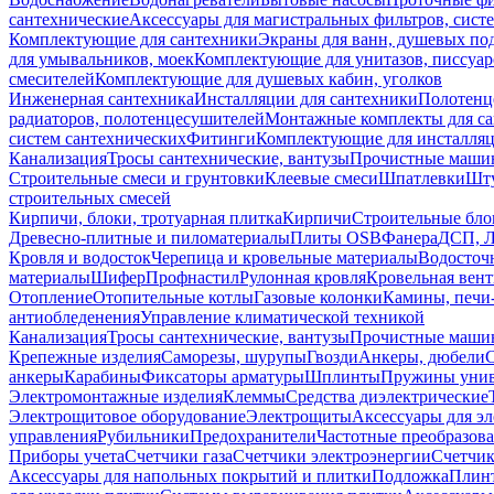
сантехнические
Аксессуары для магистральных фильтров, сист
Комплектующие для сантехники
Экраны для ванн, душевых по
для умывальников, моек
Комплектующие для унитазов, писсуар
смесителей
Комплектующие для душевых кабин, уголков
Инженерная сантехника
Инсталляции для сантехники
Полотенц
радиаторов, полотенцесушителей
Монтажные комплекты для с
систем сантехнических
Фитинги
Комплектующие для инсталля
Канализация
Тросы сантехнические, вантузы
Прочистные маши
Строительные смеси и грунтовки
Клеевые смеси
Шпатлевки
Шту
строительных смесей
Кирпичи, блоки, тротуарная плитка
Кирпичи
Строительные бло
Древесно-плитные и пиломатериалы
Плиты OSB
Фанера
ДСП, 
Кровля и водосток
Черепица и кровельные материалы
Водосточ
материалы
Шифер
Профнастил
Рулонная кровля
Кровельная вен
Отопление
Отопительные котлы
Газовые колонки
Камины, печи
антиобледенения
Управление климатической техникой
Канализация
Тросы сантехнические, вантузы
Прочистные маши
Крепежные изделия
Саморезы, шурупы
Гвозди
Анкеры, дюбели
анкеры
Карабины
Фиксаторы арматуры
Шплинты
Пружины унив
Электромонтажные изделия
Клеммы
Средства диэлектрические
Электрощитовое оборудование
Электрощиты
Аксессуары для э
управления
Рубильники
Предохранители
Частотные преобразов
Приборы учета
Счетчики газа
Счетчики электроэнергии
Счетчи
Аксессуары для напольных покрытий и плитки
Подложка
Плинт