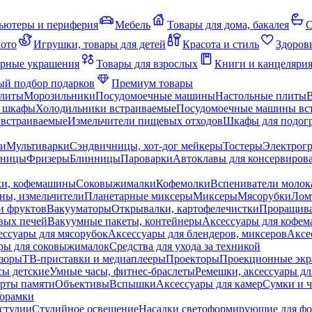
ьютеры и периферия
Мебель
Товары для дома, бакалея
С
мото
Игрушки, товары для детей
Красота и стиль
Здоров
рные украшения
Товары для взрослых
Книги и канцеляри
й подбор подарков
Премиум товары
плиты
Морозильники
Посудомоечные машины
Настольные плиты
 шкафы
Холодильники встраиваемые
Посудомоечные машины вс
встраиваемые
Измельчители пищевых отходов
Шкафы для подогр
чи
Мультиварки
Сэндвичницы, хот-дог мейкеры
Тостеры
Электрог
еницы
Фризеры
Блинницы
Пароварки
Автоклавы для консервиров
ки, кофемашины
Соковыжималки
Кофемолки
Вспениватели молок
ны, измельчители
Планетарные миксеры
Миксеры
Мясорубки
Лом
и фруктов
Вакууматоры
Открывалки, картофелечистки
Проращива
вых печей
Вакуумные пакеты, контейнеры
Аксессуары для кофе
ессуары для мясорубок
Аксессуары для блендеров, миксеров
Аксе
ры для соковыжималок
Средства для ухода за техникой
зоры
ТВ-приставки и медиаплееры
Проекторы
Проекционные эк
сы детские
Умные часы, фитнес-браслеты
Ремешки, аксессуары дл
рты памяти
Объективы
Вспышки
Аксессуары для камер
Сумки и ч
орамки
студии
Студийное освещение
Насадки светоформирующие для фо