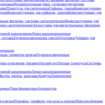
иленовые
Расширительные баки, гидроаккумуляторы
ванн
Плинтусы для сантехники
Сифоны, трапы
Комплектующие
уров
Комплектующие для сифонов, трапов
Комплектующие для
ьные фильтры, системы сантехнические
Комплектующие для
юки сантехнические
Аксессуары для магистральных фильтров,
ружной канализации
Люки канализационные
 составы
Гидроизоляционные смеси
Грунтовки
Добавки для
атериалы
рные элементы кровли
Гидроизоляционные
оры отопления, батареи
Теплый пол
Теплые плинтусы
Системы
ружной канализации
Люки канализационные
Болты, винты, шпильки
Хомуты
Химические
нцевые
Трансформаторы
Аппаратура
я плитки
Порожки, профили для пола и плитки
Приспособления