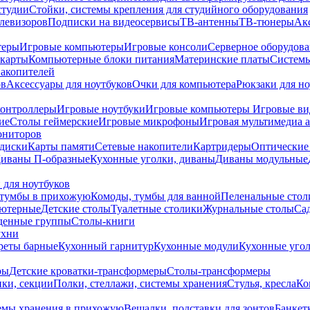
студии
Стойки, системы крепления для студийного оборудования
елевизоров
Подписки на видеосервисы
ТВ-антенны
ТВ-тюнеры
Ак
теры
Игровые компьютеры
Игровые консоли
Серверное оборудов
карты
Компьютерные блоки питания
Материнские платы
Системы
накопителей
ов
Аксессуары для ноутбуков
Очки для компьютера
Рюкзаки для но
контроллеры
Игровые ноутбуки
Игровые компьютеры
Игровые ви
ие
Столы геймерские
Игровые микрофоны
Игровая мультимедиа 
ониторов
диски
Карты памяти
Сетевые накопители
Картридеры
Оптические
иваны П-образные
Кухонные уголки, диваны
Диваны модульные
 для ноутбуков
тумбы в прихожую
Комоды, тумбы для ванной
Пеленальные стол
ьютерные
Детские столы
Туалетные столики
Журнальные столы
Са
денные группы
Столы-книги
ухни
уреты барные
Кухонный гарнитур
Кухонные модули
Кухонные угол
ры
Детские кроватки-трансформеры
Столы-трансформеры
ки, секции
Полки, стеллажи, системы хранения
Стулья, кресла
Ко
емы хранения в прихожую
Вешалки, подставки для зонтов
Банкет