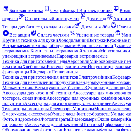
Бытовая техника
Смартфоны, ТВ и электроника
Комп
отделка
Строительный инструмент
Дом и сад
Авто и 
Товары для бизнеса, склада и офиса
Досуг и хобби
Ювели
Все акции
Оплата частями
Уцененные товары
Умны
Крупная техника для кухни
Холодильники
Вытяжки
Кухонные 
Встраиваемая техника, оборудование
Варочные панели
Духовые
встраиваемые
Комплекты встраиваемой техники
Морозильники 
упаковщики встраиваемые
Пароварки встраиваемые
Техника для приготовления еды
Аэрогрили
Микроволновые пе
кексницы
Хлебопечки
Ростеры, мини-печи
Йогуртницы, морож
фритюрницы
Яйцеварки
Попкорницы
Техника для приготовления напитков
Электрочайники
Кофевар
Техника для измельчения продуктов
Блендеры
Кухонные комбай
Мелкая техника
Весы кухонные, бытовые
Сушилки для овощей 
Аксессуары для кухонной техники
Аксессуары для микроволно
тостеров, сэндвичниц
Аксессуары для кухонных комбайнов
Акс
йогуртниц
Аксессуары для аэрогрилей, электрогрилей
Аксессуа
Телевизоры, мониторы
Телевизоры
Мониторы
Мониторы-телеви
Смарт-часы, аксессуары
Умные часы
Фитнес-браслеты
Умные ча
Фото, видеосъемка
Фотоаппараты
Видеокамеры
Экшн-камеры
Ка
видеокамер
Аксессуары для объективов
Штативы
Цифровые фот
Оборудование для фотостудии
Кольцевые лампы
Фоны для фото