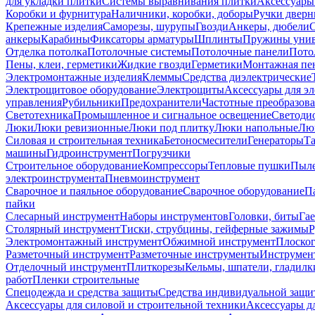
для укладки плитки
Системы выравнивания плитки
Аксессуары
Коробки и фурнитура
Наличники, коробки, доборы
Ручки дверн
Крепежные изделия
Саморезы, шурупы
Гвозди
Анкеры, дюбели
анкеры
Карабины
Фиксаторы арматуры
Шплинты
Пружины унив
Отделка потолка
Потолочные системы
Потолочные панели
Пото
Пены, клеи, герметики
Жидкие гвозди
Герметики
Монтажная пе
Электромонтажные изделия
Клеммы
Средства диэлектрические
Электрощитовое оборудование
Электрощиты
Аксессуары для э
управления
Рубильники
Предохранители
Частотные преобразов
Светотехника
Промышленное и сигнальное освещение
Светоди
Люки
Люки ревизионные
Люки под плитку
Люки напольные
Люк
Силовая и строительная техника
Бетоносмесители
Генераторы
Та
машины
Гидроинструмент
Погрузчики
Строительное оборудование
Компрессоры
Тепловые пушки
Пыле
электроинструмента
Пневмоинструмент
Сварочное и паяльное оборудование
Сварочное оборудование
П
пайки
Слесарный инструмент
Наборы инструментов
Головки, биты
Га
Столярный инструмент
Тиски, струбцины, гейферные зажимы
Р
Электромонтажный инструмент
Обжимной инструмент
Плоског
Разметочный инструмент
Разметочные инструменты
Инструмент
Отделочный инструмент
Плиткорезы
Кельмы, шпатели, гладилк
работ
Пленки строительные
Спецодежда и средства защиты
Средства индивидуальной защ
Аксессуары для силовой и строительной техники
Аксессуары дл