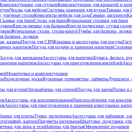
Комплектующие для стульев
Комплектующие для кроватей и кро
итура
Чехлы для мебели
Системы хранения для кухни
Товары для 
, уличные столы
Комплекты мебели для сада
Гамаки, шезлонги
Ка
Скамьи для бани
Столы для бани
Журнальные столики для бани
лоджии
Кресла-мешки для балкона
Кресла подвесные, стулья садо
оджии
Журнальные столы, столы-книги
Тумбы для балкона, лодж
я балкона, лоджии
ши, казаны
Посуда для СВЧ
Крышки и аксессуары для посуды
Гаст
орячих напитков
Посуда для подачи и хранения напитков
Столовы
Посуда для запекания
Аксессуары для выпечки
Бумага, фольга, р
хранения напитков
Аксессуары для приготовления коктейлей
Аксе
ожей
Ножеточки и комплектующие
ки
Разделочные доски
Кухонные термометры, таймеры
Дуршлаги, 
ры для кухни
Органайзеры для специй
Посуда для ланча
Полки и 
ия
Аксессуары для консервирования
Приспособления для консер
ков
Аксессуары для приготовления и хранения алкогольных напи
йники для плиты
Турки, молочники
Аксессуары для чайников, э
отографий, картин
Предметы интерьера
Шкатулки, подставки дл
етики для лица и тела
Наборы для бритья
Оформление подарков
льтры для воды
Фильтры-кувшины
Картриджи, комплектующие д