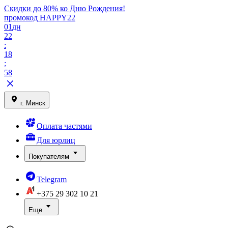
Скидки до 80% ко Дню Рождения!
промокод HAPPY22
01
дн
22
:
18
:
58
г. Минск
Оплата частями
Для юрлиц
Покупателям
Telegram
+375 29
302 10 21
Еще