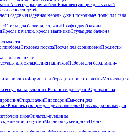
ваток
Аксессуары для мебели
Комплектующие для мягкой
безопасности детей
чели садовые
Надувная мебель
Кухни походные
Столы для сада
вые
Столы для балкона, лоджии
Шкафы для балкона,
ии
Кресла-качалки, кресла-маятники
Стулья для балкона,
роемкости
е приборы
Столовая посуда
Посуда для сервировки
Предметы
укава для выпечки
ссуары для охлаждения напитков
Наборы для бара, мини-
сита, воронки
Формы, приборы для приготовления
Молотки для
аксессуары на рейлинги
Рейлинги для кухни
Одноразовая
вирования
Открывалки
Пивоварни
Емкости для
тков
Комплектующие для дистилляторов
Прессы, дробилки для
лектрочайников
Фильтры-кувшины
я украшений
Статуэтки
Магниты сувенирные
Иконы
ля проточных фильтров
Магистральные фильтры, системы