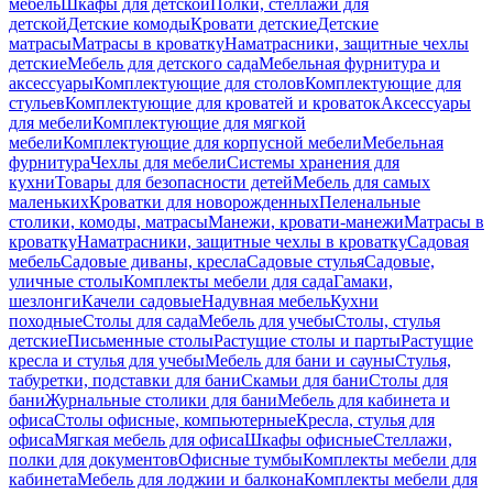
мебель
Шкафы для детской
Полки, стеллажи для
детской
Детские комоды
Кровати детские
Детские
матрасы
Матрасы в кроватку
Наматрасники, защитные чехлы
детские
Мебель для детского сада
Мебельная фурнитура и
аксессуары
Комплектующие для столов
Комплектующие для
стульев
Комплектующие для кроватей и кроваток
Аксессуары
для мебели
Комплектующие для мягкой
мебели
Комплектующие для корпусной мебели
Мебельная
фурнитура
Чехлы для мебели
Системы хранения для
кухни
Товары для безопасности детей
Мебель для самых
маленьких
Кроватки для новорожденных
Пеленальные
столики, комоды, матрасы
Манежи, кровати-манежи
Матрасы в
кроватку
Наматрасники, защитные чехлы в кроватку
Садовая
мебель
Садовые диваны, кресла
Садовые стулья
Садовые,
уличные столы
Комплекты мебели для сада
Гамаки,
шезлонги
Качели садовые
Надувная мебель
Кухни
походные
Столы для сада
Мебель для учебы
Столы, стулья
детские
Письменные столы
Растущие столы и парты
Растущие
кресла и стулья для учебы
Мебель для бани и сауны
Стулья,
табуретки, подставки для бани
Скамьи для бани
Столы для
бани
Журнальные столики для бани
Мебель для кабинета и
офиса
Столы офисные, компьютерные
Кресла, стулья для
офиса
Мягкая мебель для офиса
Шкафы офисные
Стеллажи,
полки для документов
Офисные тумбы
Комплекты мебели для
кабинета
Мебель для лоджии и балкона
Комплекты мебели для