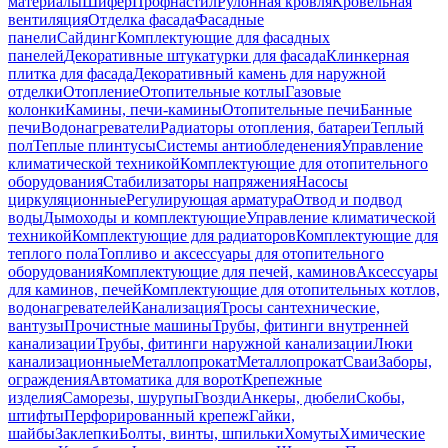
материалы
Шифер
Профнастил
Рулонная кровля
Кровельная
вентиляция
Отделка фасада
Фасадные
панели
Сайдинг
Комплектующие для фасадных
панелей
Декоративные штукатурки для фасада
Клинкерная
плитка для фасада
Декоративный камень для наружной
отделки
Отопление
Отопительные котлы
Газовые
колонки
Камины, печи-камины
Отопительные печи
Банные
печи
Водонагреватели
Радиаторы отопления, батареи
Теплый
пол
Теплые плинтусы
Системы антиобледенения
Управление
климатической техникой
Комплектующие для отопительного
оборудования
Стабилизаторы напряжения
Насосы
циркуляционные
Регулирующая арматура
Отвод и подвод
воды
Дымоходы и комплектующие
Управление климатической
техникой
Комплектующие для радиаторов
Комплектующие для
теплого пола
Топливо и аксессуары для отопительного
оборудования
Комплектующие для печей, каминов
Аксессуары
для каминов, печей
Комплектующие для отопительных котлов,
водонагревателей
Канализация
Тросы сантехнические,
вантузы
Прочистные машины
Трубы, фитинги внутренней
канализации
Трубы, фитинги наружной канализации
Люки
канализационные
Металлопрокат
Металлопрокат
Сваи
Заборы,
ограждения
Автоматика для ворот
Крепежные
изделия
Саморезы, шурупы
Гвозди
Анкеры, дюбели
Скобы,
штифты
Перфорированный крепеж
Гайки,
шайбы
Заклепки
Болты, винты, шпильки
Хомуты
Химические