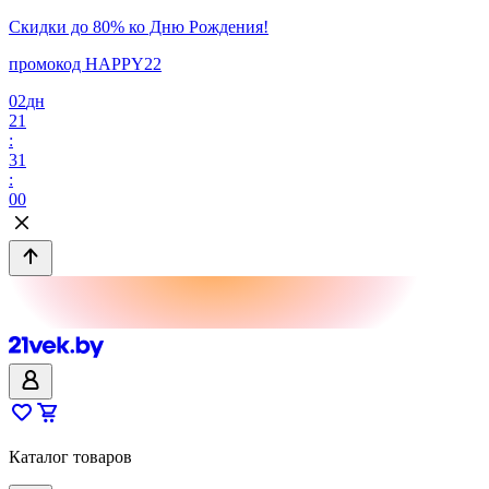
Скидки до 80% ко Дню Рождения!
промокод HAPPY22
02
дн
21
:
31
:
00
Каталог товаров