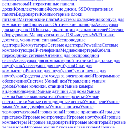
репликаторы
Интерактивные панели,
доски
Комплектующие
Жесткие диски, SSD
Оперативная
память
Видеокарты
Компьютерные блоки
питания
Материнские платы
Системы охлаждения
Корпуса для
компьютеров
Процессоры
Оптические приводы
Аксессуары
для корпусов ПК
Боксы, док-станции для накопителей
Сетевое
оборудование
Маршрутизаторы, DSL-модемы
Wi-Fi точки
доступа, усилители сигнала
Беспроводные
адаптеры
Коммутаторы
Сетевые адаптеры
Powerline
Сетевые
комплектующие
IP-телефония
Медиаконвертеры
Кабели,
переходники сетевые
Антенны для беспроводной
связи
Аксессуары для компьютерной техники
Подставки для
ноутбуков
Аксессуары для ноутбуков
Очки для
компьютера
Рюкзаки для ноутбуков
Сумки, чехлы для
ноутбуков
Средства для ухода за электроникой
Программное
обеспечение
Система Умный дом
Управление умным
домом
Умные колонки, станции
Умные камеры
видеонаблюдения
Умные датчики для дома
Умные
лампы
Умные выключатели
Умные розетки
Умные
светильники
Умные светодиодные ленты
Умные реле
Умные
замки
Умные домофоны
Умные карнизы
Умные
терморегуляторы
Игровая зона
Игровые приставки
Игры для
приставок
Игровые контроллеры
Игровые ноутбуки
Игровые
компьютеры
Игровые видеокарты
Игровые мониторы
Игровые
телевизоры
Игровые мыши
Игровые клавиатуры
Игровые