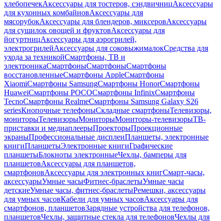
хлебопечек
Аксессуары для тостеров, сэндвичниц
Аксессуары
для кухонных комбайнов
Аксессуары для
мясорубок
Аксессуары для блендеров, миксеров
Аксессуары
для сушилок овощей и фруктов
Аксессуары для
йогуртниц
Аксессуары для аэрогрилей,
электрогрилей
Аксессуары для соковыжималок
Средства для
ухода за техникой
Смартфоны, ТВ и
электроника
Смартфоны
Смартфоны
Смартфоны
восстановленные
Смартфоны Apple
Смартфоны
Xiaomi
Смартфоны Samsung
Смартфоны Honor
Смартфоны
Huawei
Смартфоны POCO
Смартфоны Infinix
Смартфоны
Tecno
Смартфоны Realme
Смартфоны Samsung Galaxy S26
series
Кнопочные телефоны
Складные смартфоны
Телевизоры,
мониторы
Телевизоры
Мониторы
Мониторы-телевизоры
ТВ-
приставки и медиаплееры
Проекторы
Проекционные
экраны
Профессиональные дисплеи
Планшеты, электронные
книги
Планшеты
Электронные книги
Графические
планшеты
Блокноты электронные
Чехлы, бамперы для
планшетов
Аксессуары для планшетов,
смартфонов
Аксессуары для электронных книг
Смарт-часы,
аксессуары
Умные часы
Фитнес-браслеты
Умные часы
детские
Умные часы, фитнес-браслеты
Ремешки, аксессуары
для умных часов
Кабели для умных часов
Аксессуары для
смартфонов, планшетов
Зарядные устройства для телефонов,
планшетов
Чехлы, защитные стекла для телефонов
Чехлы для