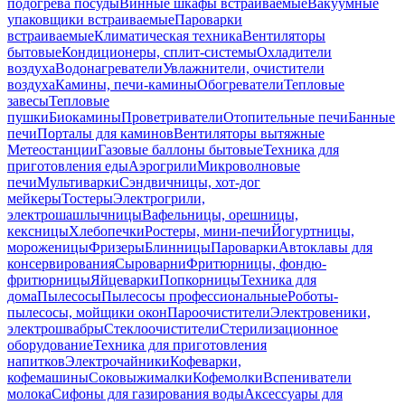
подогрева посуды
Винные шкафы встраиваемые
Вакуумные
упаковщики встраиваемые
Пароварки
встраиваемые
Климатическая техника
Вентиляторы
бытовые
Кондиционеры, сплит-системы
Охладители
воздуха
Водонагреватели
Увлажнители, очистители
воздуха
Камины, печи-камины
Обогреватели
Тепловые
завесы
Тепловые
пушки
Биокамины
Проветриватели
Отопительные печи
Банные
печи
Порталы для каминов
Вентиляторы вытяжные
Метеостанции
Газовые баллоны бытовые
Техника для
приготовления еды
Аэрогрили
Микроволновые
печи
Мультиварки
Сэндвичницы, хот-дог
мейкеры
Тостеры
Электрогрили,
электрошашлычницы
Вафельницы, орешницы,
кексницы
Хлебопечки
Ростеры, мини-печи
Йогуртницы,
мороженицы
Фризеры
Блинницы
Пароварки
Автоклавы для
консервирования
Сыроварни
Фритюрницы, фондю-
фритюрницы
Яйцеварки
Попкорницы
Техника для
дома
Пылесосы
Пылесосы профессиональные
Роботы-
пылесосы, мойщики окон
Пароочистители
Электровеники,
электрошвабры
Стеклоочистители
Стерилизационное
оборудование
Техника для приготовления
напитков
Электрочайники
Кофеварки,
кофемашины
Соковыжималки
Кофемолки
Вспениватели
молока
Сифоны для газирования воды
Аксессуары для