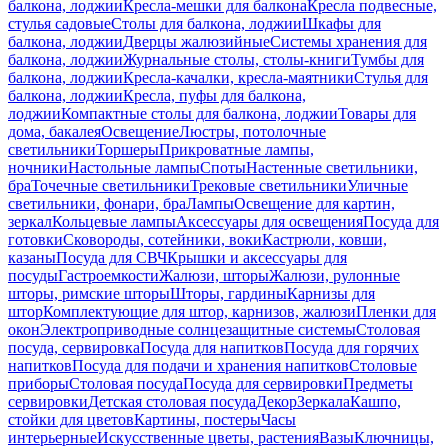
балкона, лоджии
Кресла-мешки для балкона
Кресла подвесные,
стулья садовые
Столы для балкона, лоджии
Шкафы для
балкона, лоджии
Дверцы жалюзийные
Системы хранения для
балкона, лоджии
Журнальные столы, столы-книги
Тумбы для
балкона, лоджии
Кресла-качалки, кресла-маятники
Стулья для
балкона, лоджии
Кресла, пуфы для балкона,
лоджии
Компактные столы для балкона, лоджии
Товары для
дома, бакалея
Освещение
Люстры, потолочные
светильники
Торшеры
Прикроватные лампы,
ночники
Настольные лампы
Споты
Настенные светильники,
бра
Точечные светильники
Трековые светильники
Уличные
светильники, фонари, бра
Лампы
Освещение для картин,
зеркал
Кольцевые лампы
Аксессуары для освещения
Посуда для
готовки
Сковороды, сотейники, воки
Кастрюли, ковши,
казаны
Посуда для СВЧ
Крышки и аксессуары для
посуды
Гастроемкости
Жалюзи, шторы
Жалюзи, рулонные
шторы, римские шторы
Шторы, гардины
Карнизы для
штор
Комплектующие для штор, карнизов, жалюзи
Пленки для
окон
Электроприводные солнцезащитные системы
Столовая
посуда, сервировка
Посуда для напитков
Посуда для горячих
напитков
Посуда для подачи и хранения напитков
Столовые
приборы
Столовая посуда
Посуда для сервировки
Предметы
сервировки
Детская столовая посуда
Декор
Зеркала
Кашпо,
стойки для цветов
Картины, постеры
Часы
интерьерные
Искусственные цветы, растения
Вазы
Ключницы,