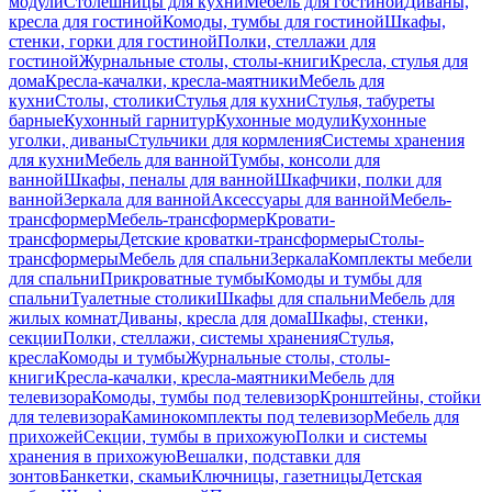
модули
Столешницы для кухни
Мебель для гостиной
Диваны,
кресла для гостиной
Комоды, тумбы для гостиной
Шкафы,
стенки, горки для гостиной
Полки, стеллажи для
гостиной
Журнальные столы, столы-книги
Кресла, стулья для
дома
Кресла-качалки, кресла-маятники
Мебель для
кухни
Столы, столики
Стулья для кухни
Стулья, табуреты
барные
Кухонный гарнитур
Кухонные модули
Кухонные
уголки, диваны
Стульчики для кормления
Системы хранения
для кухни
Мебель для ванной
Тумбы, консоли для
ванной
Шкафы, пеналы для ванной
Шкафчики, полки для
ванной
Зеркала для ванной
Аксессуары для ванной
Мебель-
трансформер
Мебель-трансформер
Кровати-
трансформеры
Детские кроватки-трансформеры
Столы-
трансформеры
Мебель для спальни
Зеркала
Комплекты мебели
для спальни
Прикроватные тумбы
Комоды и тумбы для
спальни
Туалетные столики
Шкафы для спальни
Мебель для
жилых комнат
Диваны, кресла для дома
Шкафы, стенки,
секции
Полки, стеллажи, системы хранения
Стулья,
кресла
Комоды и тумбы
Журнальные столы, столы-
книги
Кресла-качалки, кресла-маятники
Мебель для
телевизора
Комоды, тумбы под телевизор
Кронштейны, стойки
для телевизора
Каминокомплекты под телевизор
Мебель для
прихожей
Секции, тумбы в прихожую
Полки и системы
хранения в прихожую
Вешалки, подставки для
зонтов
Банкетки, скамьи
Ключницы, газетницы
Детская