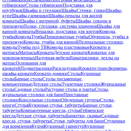
геймерские
Столы геймерские
Подставки для
ноутбуков
Шкафы и стеллажи
Шкафы
Стенки, горки
Шкафы-
купе
Шкафы-гармошки
Шкафы-пеналы для жилой
комнаты
Шкафы с витриной, буфеты
Шкафы, секции в
прихожую
Полки, стеллажи, системы хранения
Шкафы для
ванной комнаты
Вешалки, подставки для зонтов
Комоды,
тумбы
Комоды
Тумбы
Прикроватные тумбы
Обувницы, тумбы в
прихожую
Комоды, тумбы для ванной
Пеленальные столики,
комоды
Тумбы под ТВ
Комоды пластиковые
Кровати и
матрасы
Матрасы
Кровати
Детские кровати
Кроватки для
новорожденных
Надувная мебель
Наматрасники, чехлы на
матрас
Основания для
кроватей
Подматрасники
Раскладушки
Кровати-трансформеры,
шкафы-кровати
Кровати-домики
Столы
Кухонные
столы
Барные столы
Столы письменные,
компьютерные
Детские столы
Туалетные столики
Журнальные
столы
Садовые столы
Растущие столы и парты
Столы,
журнальные столики для бани
Приставные
столики
Консольные столики
Обеденные группы
Столы-
книги
Стулья
Кухонные стулья, табуреты
Барные стулья,
табуреты
Компьютерные кресла, стулья
Геймерские
кресла
Детские стулья, табуреты
Банкетки, скамьи
Садовые
кресла, стулья, табуреты
Стулья, табуреты для бани
Стульчики
для кормления
Кухня
Кухонный гарнитур
Кухонные