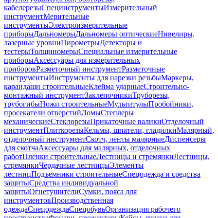
кабелерезы
Специнструменты
Измерительный
инструмент
Мерительные
инструменты
Электроизмерительные
приборы
Дальномеры
Дальномеры оптические
Нивелиры,
лазерные уровни
Пирометры
Детекторы и
тестеры
Толщиномеры
Специальные измерительные
приборы
Аксессуары для измерительных
приборов
Разметочный инструмент
Разметочные
инструменты
Инструменты для нарезки резьбы
Маркеры,
карандаши строительные
Клейма ударные
Строительно-
монтажный инструмент
Заклепочники
Труборезы,
трубогибы
Ножи строительные
Мультитулы
Пробойники,
просекатели отверстий
Ломы
Степлеры
механические
Стеклорезы
Прикаточные валики
Отделочный
инструмент
Плиткорезы
Кельмы, шпатели, гладилки
Малярный,
отделочный инструмент
Скотч, ленты малярные
Диспенсеры
для скотча
Аксессуары для малярных, отделочных
работ
Пленки строительные
Лестницы и стремянки
Лестницы,
стремянки
Чердачные лестницы
Элементы
лестниц
Подъемники строительные
Спецодежда и средства
защиты
Средства индивидуальной
защиты
Огнетушители
Сумки, пояса для
инструментов
Производственная
одежда
Спецодежда
Спецобувь
Организация рабочего
пространства
Фонари, прожекторы
Кейсы, ящики для