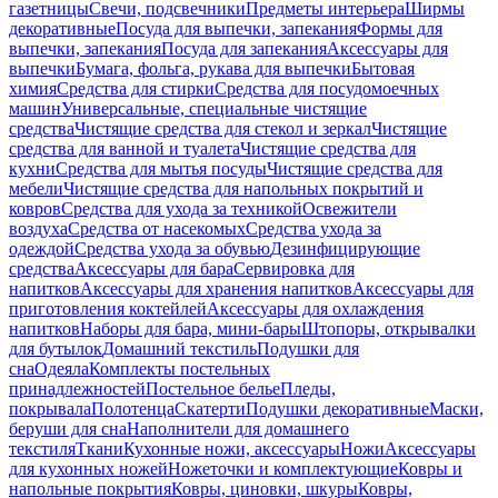
газетницы
Свечи, подсвечники
Предметы интерьера
Ширмы
декоративные
Посуда для выпечки, запекания
Формы для
выпечки, запекания
Посуда для запекания
Аксессуары для
выпечки
Бумага, фольга, рукава для выпечки
Бытовая
химия
Средства для стирки
Средства для посудомоечных
машин
Универсальные, специальные чистящие
средства
Чистящие средства для стекол и зеркал
Чистящие
средства для ванной и туалета
Чистящие средства для
кухни
Средства для мытья посуды
Чистящие средства для
мебели
Чистящие средства для напольных покрытий и
ковров
Средства для ухода за техникой
Освежители
воздуха
Средства от насекомых
Средства ухода за
одеждой
Средства ухода за обувью
Дезинфицирующие
средства
Аксессуары для бара
Сервировка для
напитков
Аксессуары для хранения напитков
Аксессуары для
приготовления коктейлей
Аксессуары для охлаждения
напитков
Наборы для бара, мини-бары
Штопоры, открывалки
для бутылок
Домашний текстиль
Подушки для
сна
Одеяла
Комплекты постельных
принадлежностей
Постельное белье
Пледы,
покрывала
Полотенца
Скатерти
Подушки декоративные
Маски,
беруши для сна
Наполнители для домашнего
текстиля
Ткани
Кухонные ножи, аксессуары
Ножи
Аксессуары
для кухонных ножей
Ножеточки и комплектующие
Ковры и
напольные покрытия
Ковры, циновки, шкуры
Ковры,