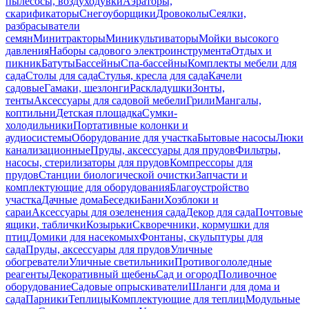
пылесосы, воздуходувки
Аэраторы,
скарификаторы
Снегоуборщики
Дровоколы
Сеялки,
разбрасыватели
семян
Минитракторы
Миникультиваторы
Мойки высокого
давления
Наборы садового электроинструмента
Отдых и
пикник
Батуты
Бассейны
Спа-бассейны
Комплекты мебели для
сада
Столы для сада
Стулья, кресла для сада
Качели
садовые
Гамаки, шезлонги
Раскладушки
Зонты,
тенты
Аксессуары для садовой мебели
Грили
Мангалы,
коптильни
Детская площадка
Сумки-
холодильники
Портативные колонки и
аудиосистемы
Оборудование для участка
Бытовые насосы
Люки
канализационные
Пруды, аксессуары для прудов
Фильтры,
насосы, стерилизаторы для прудов
Компрессоры для
прудов
Станции биологической очистки
Запчасти и
комплектующие для оборудования
Благоустройство
участка
Дачные дома
Беседки
Бани
Хозблоки и
сараи
Аксессуары для озеленения сада
Декор для сада
Почтовые
ящики, таблички
Козырьки
Скворечники, кормушки для
птиц
Домики для насекомых
Фонтаны, скульптуры для
сада
Пруды, аксессуары для прудов
Уличные
обогреватели
Уличные светильники
Противогололедные
реагенты
Декоративный щебень
Сад и огород
Поливочное
оборудование
Садовые опрыскиватели
Шланги для дома и
сада
Парники
Теплицы
Комплектующие для теплиц
Модульные