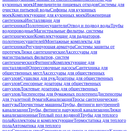
кухонных моек
Измельчители пищевых отходов
Системы для
очистки питьевой воды
Сифоны для кухонных
моек
Комплектующие для кухонных моек
Инженерная
сантехника
Инсталляции для
сантехники
Полотенцесушители
Отвод и подвод воды
Трубы
водопроводные
Магистральные фильтры, системы
сантехнические
Комплектующие для радиаторов,
полотенцесушителей
Монтажные комплекты для
сантехники
Регулирующая арматура
Системы защиты от
протечек
Люки сантехнические
Аксессуары для
магистральных фильтров, систем
сантехнических
Фитинги
Комплектующие для
инсталляций
Опрессовочные насосы
Сантехника для
общественных мест
Аксессуары для общественных
санузлов
Сушилки для рук
Дозаторы для общественных
санузлов
Сенсорные дозаторы для общественных
санузлов
Локтевые дозаторы для общественных
санузлов
Диспенсеры для бумажных полотенец
Диспенсеры
для туалетной бумаги
Канализация
Тросы сантехнические,
вантузы
Прочистные машины
Трубы, фитинги внутренней
канализации
Трубы, фитинги наружной канализации
Люки
канализационные
Теплый пол водяной
Трубы для теплого
пола
Коллекторы и комплектующие
Термостатика для теплого
пола
Автоматика для теплого
пола
Строительство
Строительные смеси и грунтовки
Клеевые