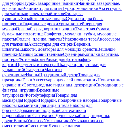
для уборки
Турки, заварочные чайники
Чайники заварочные,
кофейники
Чайники для плиты
Турки, молочники
Аксессуары
для чайников, электрочайников
Фильтры-
кувшины
Хозяйственные товары
Сушилки для белья,
прищепки
Гладильные доски
Урны, контейнеры для
мусора
Органайзеры, корзины, ящики
Туалетная бумага,
бумажные полотенца
Салфетки, мочалки, губки, мусорные
пакеты
Фольга, пленка, пакеты
Упаковочная тара
Аксессуары
для глажения
Аксессуары для стирки
Веревки,
шпагаты
Емкости, дозаторы для моющих средств
Вешалки-
плечики
Мешки хозяйственные
Сувениры
Копилки
Картины,
постеры
Фотоальбомы
Рамки для фотографий,
картин
Предметы интерьера
Шкатулки, подставки для
украшений
Статуэтки
Магниты
сувенирные
Иконы
Праздничный декор
Товары для
праздника
Елки
Аксессуары для елей новогодних
Новогодние
украшения
Светодиодные гирлянды, декорации
Светодиодные
фигуры, игрушки
Временные
татуировки
Фотобутафория
Товары для
маскарада
Подарки
Подарки, подарочные наборы
Подарочные
наборы косметики для лица и тела
Наборы для
бритья
Оформление подарков
Сантехника и
водоснабжение
Сантехника
Душевые кабины, поддоны,
двери
Ванны
Унитазы
Умывальники
Умывальники со
смесителями
Смесители
Душевые панели,