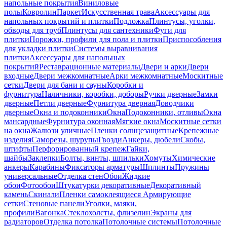
напольные покрытия
Виниловые
полы
Ковролин
Паркет
Искусственная трава
Аксессуары для
напольных покрытий и плитки
Подложка
Плинтусы, уголки,
обводы для труб
Плинтусы для сантехники
Фуги для
плитки
Порожки, профили для пола и плитки
Приспособления
для укладки плитки
Системы выравнивания
плитки
Аксессуары для напольных
покрытий
Реставрационные материалы
Двери и арки
Двери
входные
Двери межкомнатные
Арки межкомнатные
Москитные
сетки
Двери для бани и сауны
Коробки и
фурнитура
Наличники, коробки, доборы
Ручки дверные
Замки
дверные
Петли дверные
Фурнитура дверная
Доводчики
дверные
Окна и подоконники
Окна
Подоконники, отливы
Окна
мансардные
Фурнитура оконная
Мягкие окна
Москитные сетки
на окна
Жалюзи уличные
Пленки солнцезащитные
Крепежные
изделия
Саморезы, шурупы
Гвозди
Анкеры, дюбели
Скобы,
штифты
Перфорированный крепеж
Гайки,
шайбы
Заклепки
Болты, винты, шпильки
Хомуты
Химические
анкеры
Карабины
Фиксаторы арматуры
Шплинты
Пружины
универсальные
Отделка стен
Обои
Жидкие
обои
Фотообои
Штукатурки декоративные
Декоративный
камень
Скинали
Пленки самоклеящиеся
Армирующие
сетки
Стеновые панели
Уголки, маяки,
профили
Вагонка
Стеклохолсты, флизелин
Экраны для
радиаторов
Отделка потолка
Потолочные системы
Потолочные