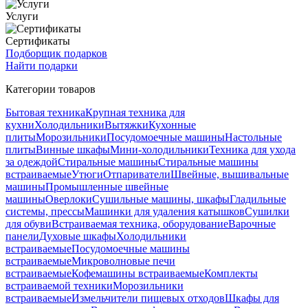
Услуги
Сертификаты
Подборщик подарков
Найти подарки
Категории товаров
Бытовая техника
Крупная техника для
кухни
Холодильники
Вытяжки
Кухонные
плиты
Морозильники
Посудомоечные машины
Настольные
плиты
Винные шкафы
Мини-холодильники
Техника для ухода
за одеждой
Стиральные машины
Стиральные машины
встраиваемые
Утюги
Отпариватели
Швейные, вышивальные
машины
Промышленные швейные
машины
Оверлоки
Сушильные машины, шкафы
Гладильные
системы, прессы
Машинки для удаления катышков
Сушилки
для обуви
Встраиваемая техника, оборудование
Варочные
панели
Духовые шкафы
Холодильники
встраиваемые
Посудомоечные машины
встраиваемые
Микроволновые печи
встраиваемые
Кофемашины встраиваемые
Комплекты
встраиваемой техники
Морозильники
встраиваемые
Измельчители пищевых отходов
Шкафы для