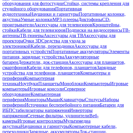
оборудования для фотостудии
Стойки, системы крепления для
студийного оборудования
Портативная
аудиотехника
Наушники и гарнитуры
Портативные колонки,
акустика
Умные колонки
MP3-плееры
Диктофоны
CD-
проигрыватели
Аксессуары для телевизоров
Кронштейны,
стойки
Кабели для телевизоров
Подписки на видеосервисы
ТВ-
антенны
ТВ-тюнеры
Аксессуары для ТВ
Аксессуары для
проектора
Очки 3D
Средства для ухода за
электроникой
Кабели, переходники
Аксессуары для
портативных устройств
Портативные аккумуляторы
Элементы
питания, зарядные устройства
Аккумуляторные
батареи
Держатели, док-станции
Аксессуары для планшетов,
смартфонов
Кабели для телефонов, планшетов
Зарядные
устройства для телефонов, планшетов
Компьютеры и
периферия
Компьютерная
техника
Ноутбуки
Планшеты
Моноблоки
Компьютеры
Игровые
компьютеры
Игровые консоли
Серверное
оборудование
Компьютерная
периферия
Мониторы
Мыши
Клавиатуры
Стилусы
Наборы
периферии
Источники бесперебойного питания
Батареи для
ИБП
Стабилизаторы напряжения
Инверторы
напряжения
Сетевые фильтры, удлинители
Веб-
камеры
Игровые контроллеры
Мультимедиа
акустика
Наушники и гарнитуры
Компьютерные кабели,
переходники
Зарядные, аккумуляторы
Док-станции,