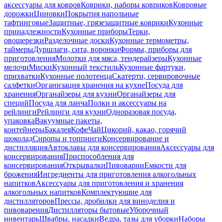
аксессуары для ковров
Коврики, наборы ковриков
Ковровые
дорожки
Циновки
Покрытия напольные
тафтинговые
Защитные, грязезащитные коврики
Кухонные
принадлежности
Кухонные приборы
Терки,
овощерезки
Разделочные доски
Кухонные термометры,
таймеры
Дуршлаги, сита, воронки
Формы, приборы для
приготовления
Молотки для мяса, тендерайзеры
Кухонные
мелочи
Миски
Кухонный текстиль
Кухонные фартуки,
прихватки
Кухонные полотенца
Скатерти, сервировочные
салфетки
Организация хранения на кухне
Посуда для
хранения
Органайзеры для кухни
Органайзеры для
специй
Посуда для ланча
Полки и аксессуары на
рейлинги
Рейлинги для кухни
Одноразовая посуда,
упаковка
Вакуумные пакеты,
контейнеры
Бакалея
Кофе
Чай
Цикорий, какао, горячий
шоколад
Сиропы и топпинги
Консервирование и
дистилляция
Автоклавы для консервирования
Аксессуары для
консервирования
Приспособления для
консервирования
Открывалки
Пивоварни
Емкости для
брожения
Ингредиенты для приготовления алкогольных
напитков
Аксессуары для приготовления и хранения
алкогольных напитков
Комплектующие для
дистилляторов
Прессы, дробилки для виноделия и
пивоварения
Дистилляторы бытовые
Уборочный
инвентарь
Швабры, насадки
Ведра, тазы для уборки
Наборы