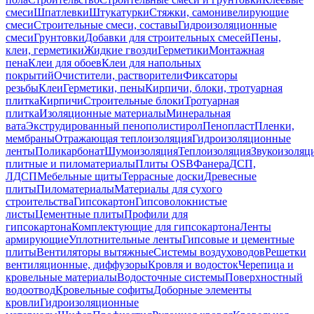
смеси
Шпатлевки
Штукатурки
Стяжки, самонивелирующие
смеси
Строительные смеси, составы
Гидроизоляционные
смеси
Грунтовки
Добавки для строительных смесей
Пены,
клеи, герметики
Жидкие гвозди
Герметики
Монтажная
пена
Клеи для обоев
Клеи для напольных
покрытий
Очистители, растворители
Фиксаторы
резьбы
Клеи
Герметики, пены
Кирпичи, блоки, тротуарная
плитка
Кирпичи
Строительные блоки
Тротуарная
плитка
Изоляционные материалы
Минеральная
вата
Экструдированный пенополистирол
Пенопласт
Пленки,
мембраны
Отражающая теплоизоляция
Гидроизоляционные
ленты
Поликарбонат
Шумоизоляция
Теплоизоляция
Звукоизоляц
плитные и пиломатериалы
Плиты OSB
Фанера
ДСП,
ЛДСП
Мебельные щиты
Террасные доски
Древесные
плиты
Пиломатериалы
Материалы для сухого
строительства
Гипсокартон
Гипсоволокнистые
листы
Цементные плиты
Профили для
гипсокартона
Комплектующие для гипсокартона
Ленты
армирующие
Уплотнительные ленты
Гипсовые и цементные
плиты
Вентиляторы вытяжные
Системы воздуховодов
Решетки
вентиляционные, диффузоры
Кровля и водосток
Черепица и
кровельные материалы
Водосточные системы
Поверхностный
водоотвод
Кровельные софиты
Доборные элементы
кровли
Гидроизоляционные