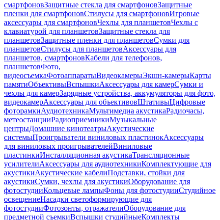
смартфонов
Защитные стекла для смартфонов
Защитные
пленки для смартфонов
Стилусы для смартфонов
Игровые
аксессуары для смартфонов
Чехлы для планшетов
Чехлы с
клавиатурой для планшетов
Защитные стекла для
планшетов
Защитные пленки для планшетов
Сумки для
планшетов
Стилусы для планшетов
Аксессуары для
планшетов, смартфонов
Кабели для телефонов,
планшетов
Фото,
видеосъемка
Фотоаппараты
Видеокамеры
Экшн-камеры
Карты
памяти
Объективы
Вспышки
Аксессуары для камер
Сумки и
чехлы для камер
Зарядные устройства, аккумуляторы для фото,
видеокамер
Аксессуары для объективов
Штативы
Цифровые
фоторамки
Аудиотехника
Мультимедиа акустика
Радиочасы,
метеостанции
Радиоприемники
Музыкальные
центры
Домашние кинотеатры
Акустические
системы
Проигрыватели виниловых пластинок
Аксессуары
для виниловых проигрывателей
Виниловые
пластинки
Инсталляционная акустика
Трансляционные
усилители
Аксессуары для аудиотехники
Комплектующие для
акустики
Акустические кабели
Подставки, стойки для
акустики
Сумки, чехлы для акустики
Оборудование для
фотостудии
Кольцевые лампы
Фоны для фотостудии
Студийное
освещение
Насадки светоформирующие для
фотостудии
Фотозонты, отражатели
Оборудование для
предметной съемки
Вспышки студийные
Комплекты