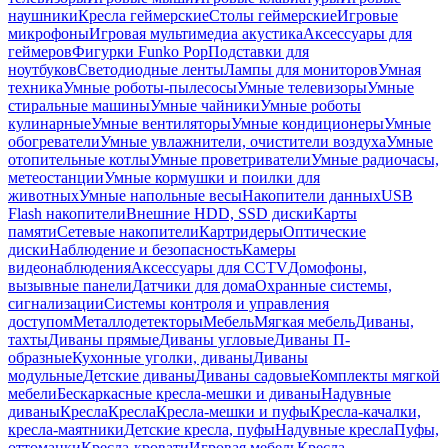
наушники
Кресла геймерские
Столы геймерские
Игровые
микрофоны
Игровая мультимедиа акустика
Аксессуары для
геймеров
Фигурки Funko Pop
Подставки для
ноутбуков
Светодиодные ленты
Лампы для мониторов
Умная
техника
Умные роботы-пылесосы
Умные телевизоры
Умные
стиральные машины
Умные чайники
Умные роботы
кулинарные
Умные вентиляторы
Умные кондиционеры
Умные
обогреватели
Умные увлажнители, очистители воздуха
Умные
отопительные котлы
Умные проветриватели
Умные радиочасы,
метеостанции
Умные кормушки и поилки для
животных
Умные напольные весы
Накопители данных
USB
Flash накопители
Внешние HDD, SSD диски
Карты
памяти
Сетевые накопители
Картридеры
Оптические
диски
Наблюдение и безопасность
Камеры
видеонаблюдения
Аксессуары для CCTV
Домофоны,
вызывные панели
Датчики для дома
Охранные системы,
сигнализации
Системы контроля и управления
доступом
Металлодетекторы
Мебель
Мягкая мебель
Диваны,
тахты
Диваны прямые
Диваны угловые
Диваны П-
образные
Кухонные уголки, диваны
Диваны
модульные
Детские диваны
Диваны садовые
Комплекты мягкой
мебели
Бескаркасные кресла-мешки и диваны
Надувные
диваны
Кресла
Кресла
Кресла-мешки и пуфы
Кресла-качалки,
кресла-маятники
Детские кресла, пуфы
Надувные кресла
Пуфы,
оттоманки
Кресла-кровати
Игровая мебель
Кресла