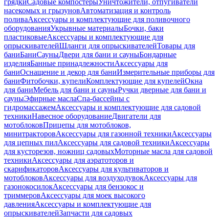
грядки
Садовые компостеры
Уничтожители, отпугиватели
насекомых и грызунов
Автоматизация и контроль
полива
Аксессуары и комплектующие для поливочного
оборудования
Укрывные материалы
Бочки, баки
пластиковые
Аксессуары и комплектующие для
опрыскивателей
Шланги для опрыскивателей
Товары для
бани
Бани
Сауны
Двери для бани и сауны
Бондарные
изделия
Банные принадлежности
Аксессуары для
бани
Оснащение и декор для бани
Измерительные приборы для
бани
Фитобочки, купели
Комплектующие для купелей
Окна
для бани
Мебель для бани и сауны
Ручки дверные для бани и
сауны
Эфирные масла
Спа-бассейны с
гидромассажем
Аксессуары и комплектующие для садовой
техники
Навесное оборудование
Двигатели для
мотоблоков
Прицепы для мотоблоков,
минитракторов
Аксессуары для газонной техники
Аксессуары
для цепных пил
Аксессуары для садовой техники
Аксессуары
для кусторезов, ножниц садовых
Моторные масла для садовой
техники
Аксессуары для аэратоторов и
скарификаторов
Аксессуары для культиваторов и
мотоблоков
Аксессуары для воздуходувок
Аксессуары для
газонокосилок
Аксессуары для бензокос и
триммеров
Аксессуары для моек высокого
давления
Аксессуары и комплектующие для
опрыскивателей
Запчасти для садовых