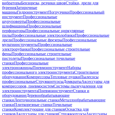
вибраторы
Бензорезы, резчики швов
Стойки, дрели для
бурения
Затирочные
машины
Гидроинструмент
Погрузчики
Профессиональный
инструмент
Профессиональные
шуруповерты
Профессиональные
шлифмашины
Профессиональные
перфораторы
Профессиональные циркулярные
пилы
Профессиональные электролобзики
Профессиональные
дрели
Профессиональные фрезеры
Профессиональные
мультиинструменты
Профессиональные
электрорубанки
Профессиональные строительные
фены
Профессиональные строительные
пистолеты
Профессиональные точильные
станки
Профессиональные
электроножницы
Пневмоинструмент
Наборы
профессионального электроинструмента
Строительное
оборудование
Компрессоры
Тепловые пушки
Пылесосы
профессиональные
Стружкоотсосы
Домкраты
Аксессуары для
компрессоров, пневмосистем
Системы пылеудаления для
электроинструмента
Пневмоинструмент
Станки и
оборудование
Деревообрабатывающие
станки
Ленточнопильные станки
Металлообрабатывающие
станки
Плиткорезные станки
Точильные
станки
Комплектующие для станков
Оснастка для
станков
Аксессуары для станков
Стружкоотсосы
Аксессуары