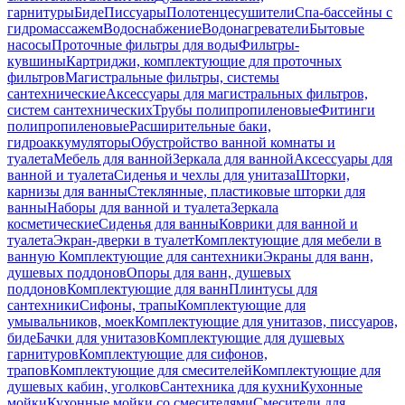
гарнитуры
Биде
Писсуары
Полотенцесушители
Спа-бассейны с
гидромассажем
Водоснабжение
Водонагреватели
Бытовые
насосы
Проточные фильтры для воды
Фильтры-
кувшины
Картриджи, комплектующие для проточных
фильтров
Магистральные фильтры, системы
сантехнические
Аксессуары для магистральных фильтров,
систем сантехнических
Трубы полипропиленовые
Фитинги
полипропиленовые
Расширительные баки,
гидроаккумуляторы
Обустройство ванной комнаты и
туалета
Мебель для ванной
Зеркала для ванной
Аксессуары для
ванной и туалета
Сиденья и чехлы для унитаза
Шторки,
карнизы для ванны
Стеклянные, пластиковые шторки для
ванны
Наборы для ванной и туалета
Зеркала
косметические
Сиденья для ванны
Коврики для ванной и
туалета
Экран-дверки в туалет
Комплектующие для мебели в
ванную
Комплектующие для сантехники
Экраны для ванн,
душевых поддонов
Опоры для ванн, душевых
поддонов
Комплектующие для ванн
Плинтусы для
сантехники
Сифоны, трапы
Комплектующие для
умывальников, моек
Комплектующие для унитазов, писсуаров,
биде
Бачки для унитазов
Комплектующие для душевых
гарнитуров
Комплектующие для сифонов,
трапов
Комплектующие для смесителей
Комплектующие для
душевых кабин, уголков
Сантехника для кухни
Кухонные
мойки
Кухонные мойки со смесителями
Смесители для