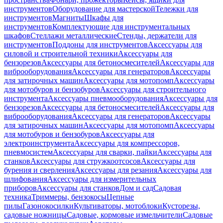
инструментов
Оборудование для мастерской
Тележки для
инструментов
Магниты
Шкафы для
инструментов
Комплектующие для инструментальных
шкафов
Стеллажи металлические
Стенды, держатели для
инструментов
Поддоны для инструментов
Аксессуары для
силовой и строительной техники
Аксессуары для
бензорезов
Аксессуары для бетоносмесителей
Аксессуары для
виброоборудования
Аксессуары для генераторов
Аксессуары
для затирочных машин
Аксессуары для мотопомп
Аксессуары
для мотобуров и бензобуров
Аксессуары для строительного
инструмента
Аксессуары пневмооборудования
Аксессуары для
бензорезов
Аксессуары для бетоносмесителей
Аксессуары для
виброоборудования
Аксессуары для генераторов
Аксессуары
для затирочных машин
Аксессуары для мотопомп
Аксессуары
для мотобуров и бензобуров
Аксессуары для
электроинструмента
Аксессуары для компрессоров,
пневмосистем
Аксессуары для сварки, пайки
Аксессуары для
станков
Аксессуары для стружкоотсосов
Аксессуары для
бурения и сверления
Аксессуары для резания
Аксессуары для
шлифования
Аксессуары для измерительных
приборов
Аксессуары для станков
Дом и сад
Садовая
техника
Триммеры, бензокосы
Цепные
пилы
Газонокосилки
Культиваторы, мотоблоки
Кусторезы,
садовые ножницы
Садовые, кормовые измельчители
Садовые