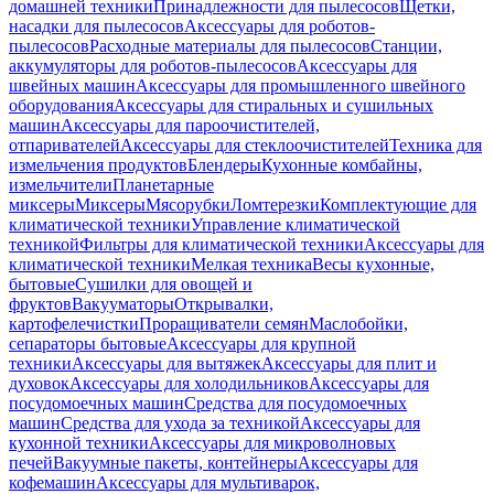
домашней техники
Принадлежности для пылесосов
Щетки,
насадки для пылесосов
Аксессуары для роботов-
пылесосов
Расходные материалы для пылесосов
Станции,
аккумуляторы для роботов-пылесосов
Аксессуары для
швейных машин
Аксессуары для промышленного швейного
оборудования
Аксессуары для стиральных и сушильных
машин
Аксессуары для пароочистителей,
отпаривателей
Аксессуары для стеклоочистителей
Техника для
измельчения продуктов
Блендеры
Кухонные комбайны,
измельчители
Планетарные
миксеры
Миксеры
Мясорубки
Ломтерезки
Комплектующие для
климатической техники
Управление климатической
техникой
Фильтры для климатической техники
Аксессуары для
климатической техники
Мелкая техника
Весы кухонные,
бытовые
Сушилки для овощей и
фруктов
Вакууматоры
Открывалки,
картофелечистки
Проращиватели семян
Маслобойки,
сепараторы бытовые
Аксессуары для крупной
техники
Аксессуары для вытяжек
Аксессуары для плит и
духовок
Аксессуары для холодильников
Аксессуары для
посудомоечных машин
Средства для посудомоечных
машин
Средства для ухода за техникой
Аксессуары для
кухонной техники
Аксессуары для микроволновых
печей
Вакуумные пакеты, контейнеры
Аксессуары для
кофемашин
Аксессуары для мультиварок,