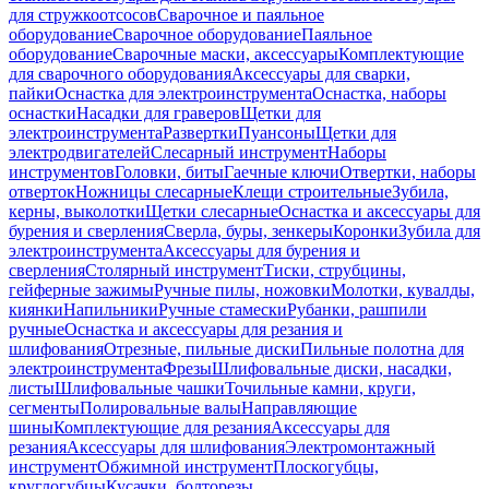
для стружкоотсосов
Сварочное и паяльное
оборудование
Сварочное оборудование
Паяльное
оборудование
Сварочные маски, аксессуары
Комплектующие
для сварочного оборудования
Аксессуары для сварки,
пайки
Оснастка для электроинструмента
Оснастка, наборы
оснастки
Насадки для граверов
Щетки для
электроинструмента
Развертки
Пуансоны
Щетки для
электродвигателей
Слесарный инструмент
Наборы
инструментов
Головки, биты
Гаечные ключи
Отвертки, наборы
отверток
Ножницы слесарные
Клещи строительные
Зубила,
керны, выколотки
Щетки слесарные
Оснастка и аксессуары для
бурения и сверления
Сверла, буры, зенкеры
Коронки
Зубила для
электроинструмента
Аксессуары для бурения и
сверления
Столярный инструмент
Тиски, струбцины,
гейферные зажимы
Ручные пилы, ножовки
Молотки, кувалды,
киянки
Напильники
Ручные стамески
Рубанки, рашпили
ручные
Оснастка и аксессуары для резания и
шлифования
Отрезные, пильные диски
Пильные полотна для
электроинструмента
Фрезы
Шлифовальные диски, насадки,
листы
Шлифовальные чашки
Точильные камни, круги,
сегменты
Полировальные валы
Направляющие
шины
Комплектующие для резания
Аксессуары для
резания
Аксессуары для шлифования
Электромонтажный
инструмент
Обжимной инструмент
Плоскогубцы,
круглогубцы
Кусачки, болторезы,