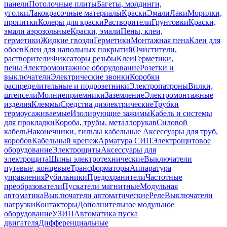
панели
Потолочные плиты
Багеты, молдинги,
уголки
Лакокрасочные материалы
Краски
Эмали
Лаки
Морилки,
пропитки
Колеры для краски
Растворители
Грунтовки
Краски,
эмали аэрозольные
Краски, эмали
Пены, клеи,
герметики
Жидкие гвозди
Герметики
Монтажная пена
Клеи для
обоев
Клеи для напольных покрытий
Очистители,
растворители
Фиксаторы резьбы
Клеи
Герметики,
пены
Электромонтажное оборудование
Розетки и
выключатели
Электрические звонки
Коробки
распределительные и подрозетники
Электропатроны
Вилки,
штепсели
Молниеприемники
Заземление
Электромонтажные
изделия
Клеммы
Средства диэлектрические
Трубки
термоусаживаемые
Изолирующие зажимы
Кабель и системы
для прокладки
Короба, трубы, металлорукав
Силовой
кабель
Наконечники, гильзы кабельные
Аксессуары для труб,
коробов
Кабельный крепеж
Арматура СИП
Электрощитовое
оборудование
Электрощиты
Аксессуары для
электрощита
Шины электротехнические
Выключатели
путевые, концевые
Трансформаторы
Аппаратура
управления
Рубильники
Предохранители
Частотные
преобразователи
Пускатели магнитные
Модульная
автоматика
Выключатели автоматические
Реле
Выключатели
нагрузки
Контакторы
Дополнительное модульное
оборудование
УЗИП
Автоматика пуска
двигателя
Дифференциальные