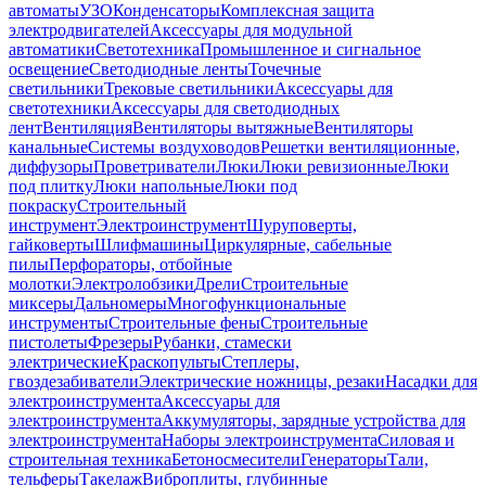
автоматы
УЗО
Конденсаторы
Комплексная защита
электродвигателей
Аксессуары для модульной
автоматики
Светотехника
Промышленное и сигнальное
освещение
Светодиодные ленты
Точечные
светильники
Трековые светильники
Аксессуары для
светотехники
Аксессуары для светодиодных
лент
Вентиляция
Вентиляторы вытяжные
Вентиляторы
канальные
Системы воздуховодов
Решетки вентиляционные,
диффузоры
Проветриватели
Люки
Люки ревизионные
Люки
под плитку
Люки напольные
Люки под
покраску
Строительный
инструмент
Электроинструмент
Шуруповерты,
гайковерты
Шлифмашины
Циркулярные, сабельные
пилы
Перфораторы, отбойные
молотки
Электролобзики
Дрели
Строительные
миксеры
Дальномеры
Многофункциональные
инструменты
Строительные фены
Строительные
пистолеты
Фрезеры
Рубанки, стамески
электрические
Краскопульты
Степлеры,
гвоздезабиватели
Электрические ножницы, резаки
Насадки для
электроинструмента
Аксессуары для
электроинструмента
Аккумуляторы, зарядные устройства для
электроинструмента
Наборы электроинструмента
Силовая и
строительная техника
Бетоносмесители
Генераторы
Тали,
тельферы
Такелаж
Виброплиты, глубинные