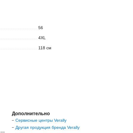
56
4XL
118 см
Дополнительно
Сервисные центры Verally
–
Другая продукция бренда Verally
–
ляя