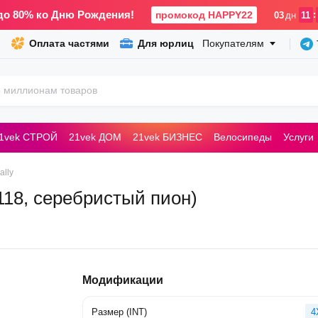
до 80% ко Дню Рождения!
промокод HAPPY22
:
03
дн
11
Оплата частями
Для юрлиц
Покупателям
1vek СТРОЙ
21vek ДОМ
21vek БИЗНЕС
Велосипеды
Услуги
ьные машины
ally
.118, серебристый пион)
Модификации
Размер (INT)
4