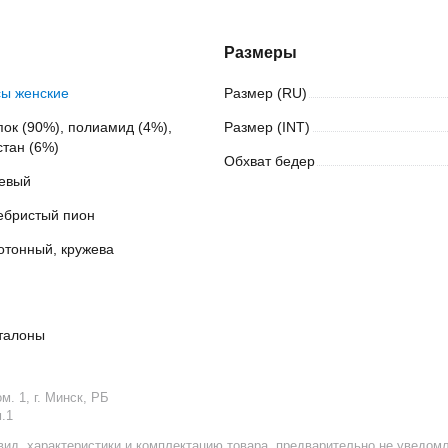
Размеры
сы женские
Размер
(RU)
пок (90%), полиамид (4%), 
Размер
(INT)
стан (6%)
Обхват
бедер
евый
ебристый пион
отонный, кружева
талоны
. 1, г. Минск, РБ
.1
вид, характеристики и комплектацию товара, предварительно не уведом