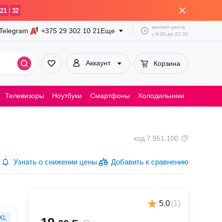
:
21
32
контакт-центр
Telegram
+375 29
302 10 21
Еще
с
8:00
до
22:00
Аккаунт
Корзина
Телевизоры
Ноутбуки
Смартфоны
Холодильники
Пылесосы
код
7.951.100
Узнать о снижении цены
Добавить к сравнению
5.0
(
1
)
XL