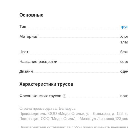
Основные
Тип
тру
Материал
хло
эла
Цвет
беж
Название
расцветки
сер
Дизайн
одн
Характеристики трусов
Фасон женских
трусов
пан
Страна производства:
Беларусь
Производитель:
ООО «МедеяСтиль», ул. Лынькова, д. 123, ком
Поставщик
:
ООО "МедеяСтиль", г.Минск,ул.Лынькова,123,ком
Производители оставляют за собой право изменять внешний 