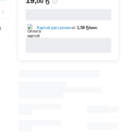
19
,
00 Ҕ
д
Картой рассрочки
от
1,58 Ҕ/мес