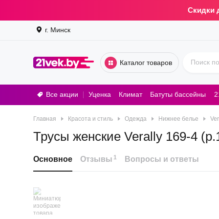
Скидки 
г. Минск
Каталог товаров
Все акции
Уценка
Климат
Батуты бассейны
2
Стирал
Главная
Красота и стиль
Одежда
Нижнее белье
Ver
Трусы женские Verally 169-4 (р
1
Основное
Отзывы
Вопросы и ответы