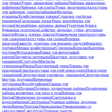
для уборки
Турки, заварочные чайники
Чайники заварочные,
кофейники
Чайники для плиты
Турки, молочники
Аксессуары
для чайников, электрочайников
Фильтры-
кувшины
Хозяйственные товары
Сушилки для белья,
прищепки
Гладильные доски
Урны, контейнеры для
мусора
Органайзеры, корзины, ящики
Туалетная бумага,
бумажные полотенца
Салфетки, мочалки, губки, мусорные
пакеты
Фольга, пленка, пакеты
Упаковочная тара
Аксессуары
для глажения
Аксессуары для стирки
Веревки,
шпагаты
Емкости, дозаторы для моющих средств
Вешалки-
плечики
Мешки хозяйственные
Сувениры
Копилки
Картины,
постеры
Фотоальбомы
Рамки для фотографий,
картин
Предметы интерьера
Шкатулки, подставки для
украшений
Статуэтки
Магниты
сувенирные
Иконы
Праздничный декор
Товары для
праздника
Елки
Аксессуары для елей новогодних
Новогодние
украшения
Светодиодные гирлянды, декорации
Светодиодные
фигуры, игрушки
Временные
татуировки
Фотобутафория
Товары для
маскарада
Подарки
Подарки, подарочные наборы
Подарочные
наборы косметики для лица и тела
Наборы для
бритья
Оформление подарков
Сантехника и
водоснабжение
Сантехника
Душевые кабины, поддоны,
двери
Ванны
Унитазы
Умывальники
Умывальники со
смесителями
Смесители
Душевые панели,