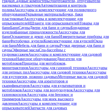
грядки
Садовые компостеры
Уничтожители, отпугиватели
насекомых и грызунов
Автоматизация и контроль
полива
Аксессуары и комплектующие для поливочного
оборудования
Укрывные материалы
Бочки, баки
пластиковые
Аксессуары и комплектующие для
опрыскивателей
Шланги для опрыскивателей
Товары для
бани
Бани
Сауны
Двери для бани и сауны
Бондарные
изделия
Банные принадлежности
Аксессуары для
бани
Оснащение и декор для бани
Измерительные приборы для
бани
Фитобочки, купели
Комплектующие для купелей
Окна
для бани
Мебель для бани и сауны
Ручки дверные для бани и
сауны
Эфирные масла
Спа-бассейны с
гидромассажем
Аксессуары и комплектующие для садовой
техники
Навесное оборудование
Двигатели для
мотоблоков
Прицепы для мотоблоков,
минитракторов
Аксессуары для газонной техники
Аксессуары
для цепных пил
Аксессуары для садовой техники
Аксессуары
для кусторезов, ножниц садовых
Моторные масла для садовой
техники
Аксессуары для аэратоторов и
скарификаторов
Аксессуары для культиваторов и
мотоблоков
Аксессуары для воздуходувок
Аксессуары для
газонокосилок
Аксессуары для бензокос и
триммеров
Аксессуары для моек высокого
давления
Аксессуары и комплектующие для
опрыскивателей
Запчасти для садовых