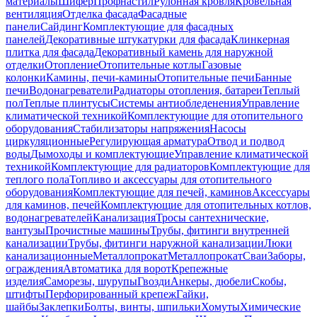
материалы
Шифер
Профнастил
Рулонная кровля
Кровельная
вентиляция
Отделка фасада
Фасадные
панели
Сайдинг
Комплектующие для фасадных
панелей
Декоративные штукатурки для фасада
Клинкерная
плитка для фасада
Декоративный камень для наружной
отделки
Отопление
Отопительные котлы
Газовые
колонки
Камины, печи-камины
Отопительные печи
Банные
печи
Водонагреватели
Радиаторы отопления, батареи
Теплый
пол
Теплые плинтусы
Системы антиобледенения
Управление
климатической техникой
Комплектующие для отопительного
оборудования
Стабилизаторы напряжения
Насосы
циркуляционные
Регулирующая арматура
Отвод и подвод
воды
Дымоходы и комплектующие
Управление климатической
техникой
Комплектующие для радиаторов
Комплектующие для
теплого пола
Топливо и аксессуары для отопительного
оборудования
Комплектующие для печей, каминов
Аксессуары
для каминов, печей
Комплектующие для отопительных котлов,
водонагревателей
Канализация
Тросы сантехнические,
вантузы
Прочистные машины
Трубы, фитинги внутренней
канализации
Трубы, фитинги наружной канализации
Люки
канализационные
Металлопрокат
Металлопрокат
Сваи
Заборы,
ограждения
Автоматика для ворот
Крепежные
изделия
Саморезы, шурупы
Гвозди
Анкеры, дюбели
Скобы,
штифты
Перфорированный крепеж
Гайки,
шайбы
Заклепки
Болты, винты, шпильки
Хомуты
Химические