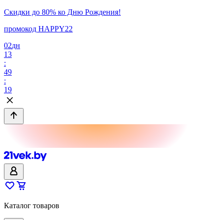
Скидки до 80% ко Дню Рождения!
промокод HAPPY22
02
дн
13
:
49
:
19
Каталог товаров