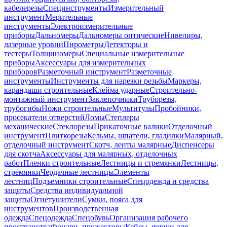
кабелерезы
Специнструменты
Измерительный
инструмент
Мерительные
инструменты
Электроизмерительные
приборы
Дальномеры
Дальномеры оптические
Нивелиры,
лазерные уровни
Пирометры
Детекторы и
тестеры
Толщиномеры
Специальные измерительные
приборы
Аксессуары для измерительных
приборов
Разметочный инструмент
Разметочные
инструменты
Инструменты для нарезки резьбы
Маркеры,
карандаши строительные
Клейма ударные
Строительно-
монтажный инструмент
Заклепочники
Труборезы,
трубогибы
Ножи строительные
Мультитулы
Пробойники,
просекатели отверстий
Ломы
Степлеры
механические
Стеклорезы
Прикаточные валики
Отделочный
инструмент
Плиткорезы
Кельмы, шпатели, гладилки
Малярный,
отделочный инструмент
Скотч, ленты малярные
Диспенсеры
для скотча
Аксессуары для малярных, отделочных
работ
Пленки строительные
Лестницы и стремянки
Лестницы,
стремянки
Чердачные лестницы
Элементы
лестниц
Подъемники строительные
Спецодежда и средства
защиты
Средства индивидуальной
защиты
Огнетушители
Сумки, пояса для
инструментов
Производственная
одежда
Спецодежда
Спецобувь
Организация рабочего
пространства
Фонари, прожекторы
Кейсы, ящики для