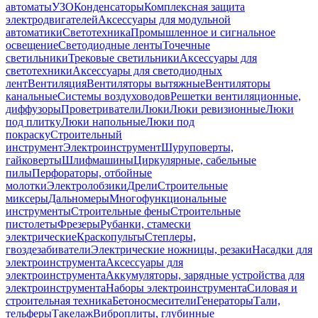
автоматы
УЗО
Конденсаторы
Комплексная защита
электродвигателей
Аксессуары для модульной
автоматики
Светотехника
Промышленное и сигнальное
освещение
Светодиодные ленты
Точечные
светильники
Трековые светильники
Аксессуары для
светотехники
Аксессуары для светодиодных
лент
Вентиляция
Вентиляторы вытяжные
Вентиляторы
канальные
Системы воздуховодов
Решетки вентиляционные,
диффузоры
Проветриватели
Люки
Люки ревизионные
Люки
под плитку
Люки напольные
Люки под
покраску
Строительный
инструмент
Электроинструмент
Шуруповерты,
гайковерты
Шлифмашины
Циркулярные, сабельные
пилы
Перфораторы, отбойные
молотки
Электролобзики
Дрели
Строительные
миксеры
Дальномеры
Многофункциональные
инструменты
Строительные фены
Строительные
пистолеты
Фрезеры
Рубанки, стамески
электрические
Краскопульты
Степлеры,
гвоздезабиватели
Электрические ножницы, резаки
Насадки для
электроинструмента
Аксессуары для
электроинструмента
Аккумуляторы, зарядные устройства для
электроинструмента
Наборы электроинструмента
Силовая и
строительная техника
Бетоносмесители
Генераторы
Тали,
тельферы
Такелаж
Виброплиты, глубинные