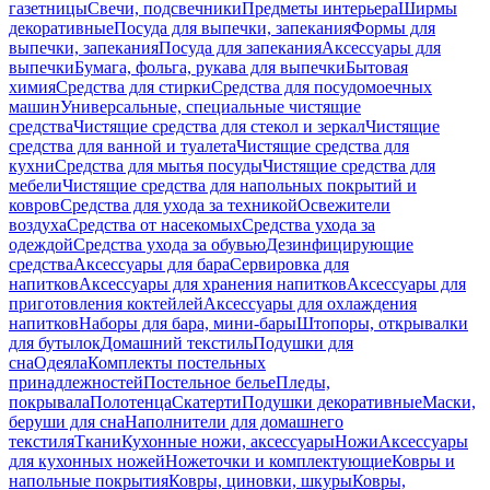
газетницы
Свечи, подсвечники
Предметы интерьера
Ширмы
декоративные
Посуда для выпечки, запекания
Формы для
выпечки, запекания
Посуда для запекания
Аксессуары для
выпечки
Бумага, фольга, рукава для выпечки
Бытовая
химия
Средства для стирки
Средства для посудомоечных
машин
Универсальные, специальные чистящие
средства
Чистящие средства для стекол и зеркал
Чистящие
средства для ванной и туалета
Чистящие средства для
кухни
Средства для мытья посуды
Чистящие средства для
мебели
Чистящие средства для напольных покрытий и
ковров
Средства для ухода за техникой
Освежители
воздуха
Средства от насекомых
Средства ухода за
одеждой
Средства ухода за обувью
Дезинфицирующие
средства
Аксессуары для бара
Сервировка для
напитков
Аксессуары для хранения напитков
Аксессуары для
приготовления коктейлей
Аксессуары для охлаждения
напитков
Наборы для бара, мини-бары
Штопоры, открывалки
для бутылок
Домашний текстиль
Подушки для
сна
Одеяла
Комплекты постельных
принадлежностей
Постельное белье
Пледы,
покрывала
Полотенца
Скатерти
Подушки декоративные
Маски,
беруши для сна
Наполнители для домашнего
текстиля
Ткани
Кухонные ножи, аксессуары
Ножи
Аксессуары
для кухонных ножей
Ножеточки и комплектующие
Ковры и
напольные покрытия
Ковры, циновки, шкуры
Ковры,