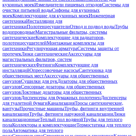
кухонных моек
Измельчители пищевых отходов
Системы для
очистки питьевой воды
Сифоны для кухонных
моек
Комплектующие для кухонных моек
Инженерная
сантехника
Инсталляции для
сантехники
Полотенцесушители
Отвод и подвод воды
Трубы
водопроводные
Магистральные фильтры, системы
сантехнические
Комплектующие для радиаторов,
полотенцесушителей
Монтажные комплекты для
сантехники
Регулирующая арматура
Системы защиты от
протечек
Люки сантехнические
Аксессуары для
магистральных фильтров, систем
сантехнических
Фитинги
Комплектующие для
инсталляций
Опрессовочные насосы
Сантехника для
общественных мест
Аксессуары для общественных
санузлов
Сушилки для рук
Дозаторы для общественных
санузлов
Сенсорные дозаторы для общественных
санузлов
Локтевые дозаторы для общественных
санузлов
Диспенсеры для бумажных полотенец
Диспенсеры
для туалетной бумаги
Канализация
Тросы сантехнические,
вантузы
Прочистные машины
Трубы, фитинги внутренней
канализации
Трубы, фитинги наружной канализации
Люки
канализационные
Теплый пол водяной
Трубы для теплого
пола
Коллекторы и комплектующие
Термостатика для теплого
пола
Автоматика для теплого
пола
Строительство
Строительные смеси и грунтовки
Клеевые