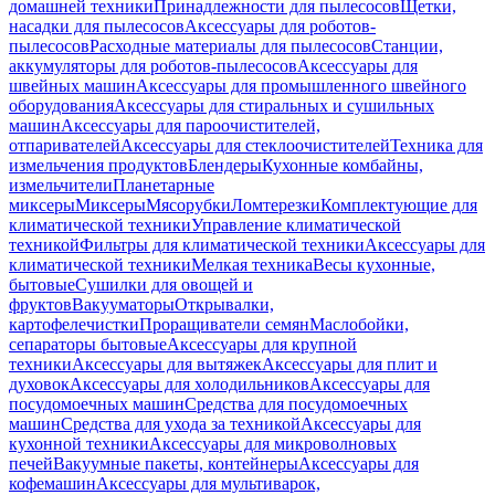
домашней техники
Принадлежности для пылесосов
Щетки,
насадки для пылесосов
Аксессуары для роботов-
пылесосов
Расходные материалы для пылесосов
Станции,
аккумуляторы для роботов-пылесосов
Аксессуары для
швейных машин
Аксессуары для промышленного швейного
оборудования
Аксессуары для стиральных и сушильных
машин
Аксессуары для пароочистителей,
отпаривателей
Аксессуары для стеклоочистителей
Техника для
измельчения продуктов
Блендеры
Кухонные комбайны,
измельчители
Планетарные
миксеры
Миксеры
Мясорубки
Ломтерезки
Комплектующие для
климатической техники
Управление климатической
техникой
Фильтры для климатической техники
Аксессуары для
климатической техники
Мелкая техника
Весы кухонные,
бытовые
Сушилки для овощей и
фруктов
Вакууматоры
Открывалки,
картофелечистки
Проращиватели семян
Маслобойки,
сепараторы бытовые
Аксессуары для крупной
техники
Аксессуары для вытяжек
Аксессуары для плит и
духовок
Аксессуары для холодильников
Аксессуары для
посудомоечных машин
Средства для посудомоечных
машин
Средства для ухода за техникой
Аксессуары для
кухонной техники
Аксессуары для микроволновых
печей
Вакуумные пакеты, контейнеры
Аксессуары для
кофемашин
Аксессуары для мультиварок,