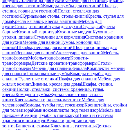
модули
Столешницы для кухни
Мебель для гостиной
Диваны,
кресла для гостиной
Комоды, тумбы для гостиной
Шкафы,
стенки, горки для гостиной
Полки, стеллажи для
гостиной
Журнальные столы, столы-книги
Кресла, стулья для
дома
Кресла-качалки, кресла-маятники
Мебель для
кухни
Столы, столики
Стулья для кухни
Стулья, табуреты
барные
Кухонный гарнитур
Кухонные модули
Кухонные
уголки, диваны
Стульчики для кормления
Системы хранения
для кухни
Мебель для ванной
Тумбы, консоли для
ванной
Шкафы, пеналы для ванной
Шкафчики, полки для
ванной
Зеркала для ванной
Аксессуары для ванной
Мебель-
трансформер
Мебель-трансформер
Кровати-
трансформеры
Детские кроватки-трансформеры
Столы-
трансформеры
Мебель для спальни
Зеркала
Комплекты мебели
для спальни
Прикроватные тумбы
Комоды и тумбы для
спальни
Туалетные столики
Шкафы для спальни
Мебель для
жилых комнат
Диваны, кресла для дома
Шкафы, стенки,
секции
Полки, стеллажи, системы хранения
Стулья,
кресла
Комоды и тумбы
Журнальные столы, столы-
книги
Кресла-качалки, кресла-маятники
Мебель для
телевизора
Комоды, тумбы под телевизор
Кронштейны, стойки
для телевизора
Каминокомплекты под телевизор
Мебель для
прихожей
Секции, тумбы в прихожую
Полки и системы
хранения в прихожую
Вешалки, подставки для
зонтов
Банкетки, скамьи
Ключницы, газетницы
Детская