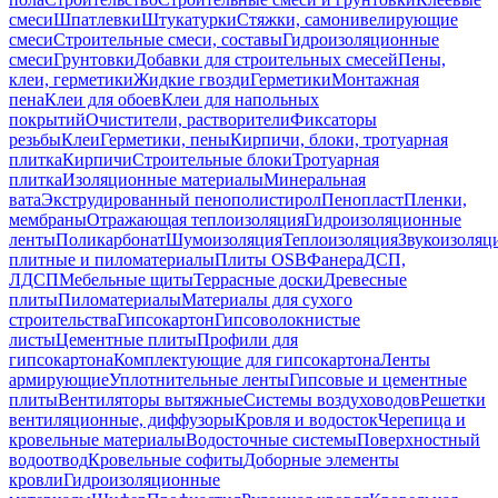
смеси
Шпатлевки
Штукатурки
Стяжки, самонивелирующие
смеси
Строительные смеси, составы
Гидроизоляционные
смеси
Грунтовки
Добавки для строительных смесей
Пены,
клеи, герметики
Жидкие гвозди
Герметики
Монтажная
пена
Клеи для обоев
Клеи для напольных
покрытий
Очистители, растворители
Фиксаторы
резьбы
Клеи
Герметики, пены
Кирпичи, блоки, тротуарная
плитка
Кирпичи
Строительные блоки
Тротуарная
плитка
Изоляционные материалы
Минеральная
вата
Экструдированный пенополистирол
Пенопласт
Пленки,
мембраны
Отражающая теплоизоляция
Гидроизоляционные
ленты
Поликарбонат
Шумоизоляция
Теплоизоляция
Звукоизоляц
плитные и пиломатериалы
Плиты OSB
Фанера
ДСП,
ЛДСП
Мебельные щиты
Террасные доски
Древесные
плиты
Пиломатериалы
Материалы для сухого
строительства
Гипсокартон
Гипсоволокнистые
листы
Цементные плиты
Профили для
гипсокартона
Комплектующие для гипсокартона
Ленты
армирующие
Уплотнительные ленты
Гипсовые и цементные
плиты
Вентиляторы вытяжные
Системы воздуховодов
Решетки
вентиляционные, диффузоры
Кровля и водосток
Черепица и
кровельные материалы
Водосточные системы
Поверхностный
водоотвод
Кровельные софиты
Доборные элементы
кровли
Гидроизоляционные