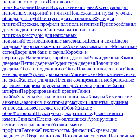
напольные покрытия
Виниловые
полы
Ковролин
Паркет
Искусственная трава
Аксессуары для
напольных покрытий и плитки
Подложка
Плинтусы, уголки,
обводы для труб
Плинтусы для сантехники
Фуги для
плитки
Порожки, профили для пола и плитки
Приспособления
для укладки плитки
Системы выравнивания
плитки
Аксессуары для напольных
покрытий
Реставрационные материалы
Двери и арки
Двери
входные
Двери межкомнатные
Арки межкомнатные
Москитные
сетки
Двери для бани и сауны
Коробки и
фурнитура
Наличники, коробки, доборы
Ручки дверные
Замки
дверные
Петли дверные
Фурнитура дверная
Доводчики
дверные
Окна и подоконники
Окна
Подоконники, отливы
Окна
мансардные
Фурнитура оконная
Мягкие окна
Москитные сетки
на окна
Жалюзи уличные
Пленки солнцезащитные
Крепежные
изделия
Саморезы, шурупы
Гвозди
Анкеры, дюбели
Скобы,
штифты
Перфорированный крепеж
Гайки,
шайбы
Заклепки
Болты, винты, шпильки
Хомуты
Химические
анкеры
Карабины
Фиксаторы арматуры
Шплинты
Пружины
универсальные
Отделка стен
Обои
Жидкие
обои
Фотообои
Штукатурки декоративные
Декоративный
камень
Скинали
Пленки самоклеящиеся
Армирующие
сетки
Стеновые панели
Уголки, маяки,
профили
Вагонка
Стеклохолсты, флизелин
Экраны для
радиаторов
Отделка потолка
Потолочные системы
Потолочные