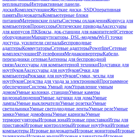
репликаторы
Интерактивные панели,
доски
Комплектующие
Жесткие диски, SSD
Оперативная
память
Видеокарты
Компьютерные блоки
питания
Материнские платы
Системы охлаждения
Корпуса для
компьютеров
Процессоры
Оптические приводы
Аксессуары
для корпусов ПК
Боксы, док-станции для накопителей
Сетевое
оборудование
Маршрутизаторы, DSL-модемы
Wi-Fi точки
доступа, усилители сигнала
Беспроводные
адаптеры
Коммутаторы
Сетевые адаптеры
Powerline
Сетевые
комплектующие
IP-телефония
Медиаконвертеры
Кабели,
переходники сетевые
Антенны для беспроводной
связи
Аксессуары для компьютерной техники
Подставки для
ноутбуков
Аксессуары для ноутбуков
Очки для
компьютера
Рюкзаки для ноутбуков
Сумки, чехлы для
ноутбуков
Средства для ухода за электроникой
Программное
обеспечение
Система Умный дом
Управление умным
домом
Умные колонки, станции
Умные камеры
видеонаблюдения
Умные датчики для дома
Умные
лампы
Умные выключатели
Умные розетки
Умные
светильники
Умные светодиодные ленты
Умные реле
Умные
замки
Умные домофоны
Умные карнизы
Умные
терморегуляторы
Игровая зона
Игровые приставки
Игры для
приставок
Игровые контроллеры
Игровые ноутбуки
Игровые
компьютеры
Игровые видеокарты
Игровые мониторы
Игровые
телевизоры
Игровые мыши
Игровые клавиатуры
Игровые