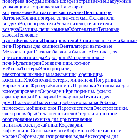
подогрева посуды
Винные шкафы встраиваемые
Вакуумные
упаковщики встраиваемые
Пароварки
встраиваемые
Климатическая техника
Вентиляторы
бытовые
Кондиционеры, сплит-системы
Охладители
воздуха
Водонагреватели
Увлажнители, очистители
воздуха
Камины, печи-камины
Обогреватели
Тепловые
завесы
Тепловые
пушки
Биокамины
Проветриватели
Отопительные печи
Банные
печи
Порталы для каминов
Вентиляторы вытяжные
Метеостанции
Газовые баллоны бытовые
Техника для
приготовления еды
Аэрогрили
Микроволновые
печи
Мультиварки
Сэндвичницы, хот-дог
мейкеры
Тостеры
Электрогрили,
электрошашлычницы
Вафельницы, орешницы,
кексницы
Хлебопечки
Ростеры, мини-печи
Йогуртницы,
мороженицы
Фризеры
Блинницы
Пароварки
Автоклавы для
консервирования
Сыроварни
Фритюрницы, фондю-
фритюрницы
Яйцеварки
Попкорницы
Техника для
дома
Пылесосы
Пылесосы профессиональные
Роботы-
пылесосы, мойщики окон
Пароочистители
Электровеники,
электрошвабры
Стеклоочистители
Стерилизационное
оборудование
Техника для приготовления
напитков
Электрочайники
Кофеварки,
кофемашины
Соковыжималки
Кофемолки
Вспениватели
молока
Сифоны для газирования воды
Аксессуары для