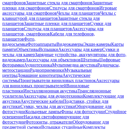
смартфонов
Защитные стекла для смартфонов
Защитные
пленки для смартфонов
Стилусы для смартфонов
Игровые
аксессуары для смартфонов
Чехлы для планшетов
Чехлы с
клавиатурой для планшетов
Защитные стекла для
планшетов
Защитные пленки для планшетов
Сумки для
планшетов
Стилусы для планшетов
Аксессуары для
планшетов, смартфонов
Кабели для телефонов,
планшетов
Фото,
видеосъемка
Фотоаппараты
Видеокамеры
Экшн-камеры
Карты
памяти
Объективы
Вспышки
Аксессуары для камер
Сумки и
чехлы для камер
Зарядные устройства, аккумуляторы для фото,
видеокамер
Аксессуары для объективов
Штативы
Цифровые
фоторамки
Аудиотехника
Мультимедиа акустика
Радиочасы,
метеостанции
Радиоприемники
Музыкальные
центры
Домашние кинотеатры
Акустические
системы
Проигрыватели виниловых пластинок
Аксессуары
для виниловых проигрывателей
Виниловые
пластинки
Инсталляционная акустика
Трансляционные
усилители
Аксессуары для аудиотехники
Комплектующие для
акустики
Акустические кабели
Подставки, стойки для
акустики
Сумки, чехлы для акустики
Оборудование для
фотостудии
Кольцевые лампы
Фоны для фотостудии
Студийное
освещение
Насадки светоформирующие для
фотостудии
Фотозонты, отражатели
Оборудование для
предметной съемки
Вспышки студийные
Комплекты