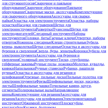
для стружкоотсосов
Сварочное и паяльное
оборудование
Сварочное оборудование
Паяльное
оборудование
Сварочные маски, аксессуары
Комплектующие
для сварочного оборудования
Аксессуары для сварки,
пайки
Оснастка для электроинструмента
Оснастка, наборы
оснастки
Насадки для граверов
Щетки для
электроинструмента
Развертки
Пуансоны
Щетки для
электродвигателей
Слесарный инструмент
Наборы
инструментов
Головки, биты
Гаечные ключи
Отвертки, наборы
отверток
Ножницы слесарные
Клещи строительные
Зубила,
керны, выколотки
Щетки слесарные
Оснастка и аксессуары для
бурения и сверления
Сверла, буры, зенкеры
Коронки
Зубила для
электроинструмента
Аксессуары для бурения и
сверления
Столярный инструмент
Тиски, струбцины,
гейферные зажимы
Ручные пилы, ножовки
Молотки, кувалды,
киянки
Напильники
Ручные стамески
Рубанки, рашпили
ручные
Оснастка и аксессуары для резания и
шлифования
Отрезные, пильные диски
Пильные полотна для
электроинструмента
Фрезы
Шлифовальные диски, насадки,
листы
Шлифовальные чашки
Точильные камни, круги,
сегменты
Полировальные валы
Направляющие
шины
Комплектующие для резания
Аксессуары для
резания
Аксессуары для шлифования
Электромонтажный
инструмент
Обжимной инструмент
Плоскогубцы,
круглогубцы
Кусачки, болторезы,