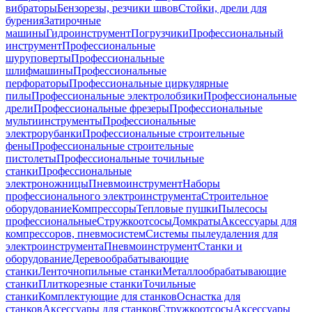
вибраторы
Бензорезы, резчики швов
Стойки, дрели для
бурения
Затирочные
машины
Гидроинструмент
Погрузчики
Профессиональный
инструмент
Профессиональные
шуруповерты
Профессиональные
шлифмашины
Профессиональные
перфораторы
Профессиональные циркулярные
пилы
Профессиональные электролобзики
Профессиональные
дрели
Профессиональные фрезеры
Профессиональные
мультиинструменты
Профессиональные
электрорубанки
Профессиональные строительные
фены
Профессиональные строительные
пистолеты
Профессиональные точильные
станки
Профессиональные
электроножницы
Пневмоинструмент
Наборы
профессионального электроинструмента
Строительное
оборудование
Компрессоры
Тепловые пушки
Пылесосы
профессиональные
Стружкоотсосы
Домкраты
Аксессуары для
компрессоров, пневмосистем
Системы пылеудаления для
электроинструмента
Пневмоинструмент
Станки и
оборудование
Деревообрабатывающие
станки
Ленточнопильные станки
Металлообрабатывающие
станки
Плиткорезные станки
Точильные
станки
Комплектующие для станков
Оснастка для
станков
Аксессуары для станков
Стружкоотсосы
Аксессуары