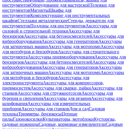
инструментов
Оборудование для мастерской
Тележки для
инструментов
Магниты
Шкафы для
инструментов
Комплектующие для инструментальных
шкафов
Стеллажи металлические
Стенды, держатели для
инструментов
Поддоны для инструментов
Аксессуары для
силовой и строительной техники
Аксессуары для
бензорезов
Аксессуары для бетоносмесителей
Аксессуары для
виброоборудования
Аксессуары для генераторов
Аксессуары
для затирочных машин
Аксессуары для мотопомп
Аксессуары
для мотобуров и бензобуров
Аксессуары для строительного
инструмента
Аксессуары пневмооборудования
Аксессуары для
бензорезов
Аксессуары для бетоносмесителей
Аксессуары для
виброоборудования
Аксессуары для генераторов
Аксессуары
для затирочных машин
Аксессуары для мотопомп
Аксессуары
для мотобуров и бензобуров
Аксессуары для
электроинструмента
Аксессуары для компрессоров,
пневмосистем
Аксессуары для сварки, пайки
Аксессуары для
станков
Аксессуары для стружкоотсосов
Аксессуары для
бурения и сверления
Аксессуары для резания
Аксессуары для
шлифования
Аксессуары для измерительных
приборов
Аксессуары для станков
Дом и сад
Садовая
техника
Триммеры, бензокосы
Цепные
пилы
Газонокосилки
Культиваторы, мотоблоки
Кусторезы,
садовые ножницы
Садовые, кормовые измельчители
Садовые