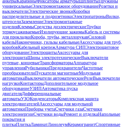
анкеры
Карабины
Фиксаторы арматуры
Шплинты
Пружины
универсальные
Электромонтажное оборудование
Розетки и
выключатели
Электрические звонки
Коробки
распределительные и подрозетники
Электропатроны
Вилки,
штепсели
Заземление
Электромонтажные
изделия
Клеммы
Средства диэлектрические
Трубки
термоусаживаемые
Изолирующие зажимы
Кабель и системы
для прокладки
Короба, трубы, металлорукав
Силовой
кабель
Наконечники, гильзы кабельные
Аксессуары для труб,
коробов
Кабельный крепеж
Арматура СИП
Электрощитовое
оборудование
Электрощиты
Аксессуары для
электрощита
Шины электротехнические
Выключатели
путевые, концевые
Трансформаторы
Аппаратура
управления
Рубильники
Предохранители
Частотные
преобразователи
Пускатели магнитные
Модульная
автоматика
Выключатели автоматические
Реле
Выключатели
нагрузки
Контакторы
Дополнительное модульное
оборудование
УЗИП
Автоматика пуска
двигателя
Дифференциальные
автоматы
УЗО
Конденсаторы
Комплексная защита
электродвигателей
Аксессуары для модульной
автоматики
Приборы учета
Счетчики газа
Счетчики
электроэнергии
Счетчики воды
Ремонт и отделка
Напольные
покрытия и
плитка
Плитка
Ламинат
Линолеум
Керамогранит
Спортивные