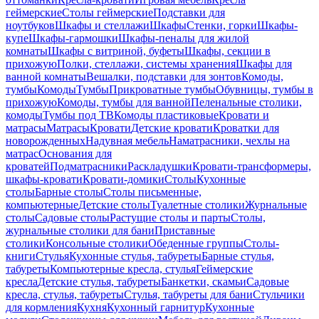
геймерские
Столы геймерские
Подставки для
ноутбуков
Шкафы и стеллажи
Шкафы
Стенки, горки
Шкафы-
купе
Шкафы-гармошки
Шкафы-пеналы для жилой
комнаты
Шкафы с витриной, буфеты
Шкафы, секции в
прихожую
Полки, стеллажи, системы хранения
Шкафы для
ванной комнаты
Вешалки, подставки для зонтов
Комоды,
тумбы
Комоды
Тумбы
Прикроватные тумбы
Обувницы, тумбы в
прихожую
Комоды, тумбы для ванной
Пеленальные столики,
комоды
Тумбы под ТВ
Комоды пластиковые
Кровати и
матрасы
Матрасы
Кровати
Детские кровати
Кроватки для
новорожденных
Надувная мебель
Наматрасники, чехлы на
матрас
Основания для
кроватей
Подматрасники
Раскладушки
Кровати-трансформеры,
шкафы-кровати
Кровати-домики
Столы
Кухонные
столы
Барные столы
Столы письменные,
компьютерные
Детские столы
Туалетные столики
Журнальные
столы
Садовые столы
Растущие столы и парты
Столы,
журнальные столики для бани
Приставные
столики
Консольные столики
Обеденные группы
Столы-
книги
Стулья
Кухонные стулья, табуреты
Барные стулья,
табуреты
Компьютерные кресла, стулья
Геймерские
кресла
Детские стулья, табуреты
Банкетки, скамьи
Садовые
кресла, стулья, табуреты
Стулья, табуреты для бани
Стульчики
для кормления
Кухня
Кухонный гарнитур
Кухонные