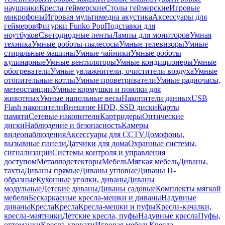
наушники
Кресла геймерские
Столы геймерские
Игровые
микрофоны
Игровая мультимедиа акустика
Аксессуары для
геймеров
Фигурки Funko Pop
Подставки для
ноутбуков
Светодиодные ленты
Лампы для мониторов
Умная
техника
Умные роботы-пылесосы
Умные телевизоры
Умные
стиральные машины
Умные чайники
Умные роботы
кулинарные
Умные вентиляторы
Умные кондиционеры
Умные
обогреватели
Умные увлажнители, очистители воздуха
Умные
отопительные котлы
Умные проветриватели
Умные радиочасы,
метеостанции
Умные кормушки и поилки для
животных
Умные напольные весы
Накопители данных
USB
Flash накопители
Внешние HDD, SSD диски
Карты
памяти
Сетевые накопители
Картридеры
Оптические
диски
Наблюдение и безопасность
Камеры
видеонаблюдения
Аксессуары для CCTV
Домофоны,
вызывные панели
Датчики для дома
Охранные системы,
сигнализации
Системы контроля и управления
доступом
Металлодетекторы
Мебель
Мягкая мебель
Диваны,
тахты
Диваны прямые
Диваны угловые
Диваны П-
образные
Кухонные уголки, диваны
Диваны
модульные
Детские диваны
Диваны садовые
Комплекты мягкой
мебели
Бескаркасные кресла-мешки и диваны
Надувные
диваны
Кресла
Кресла
Кресла-мешки и пуфы
Кресла-качалки,
кресла-маятники
Детские кресла, пуфы
Надувные кресла
Пуфы,
оттоманки
Кресла-кровати
Игровая мебель
Кресла