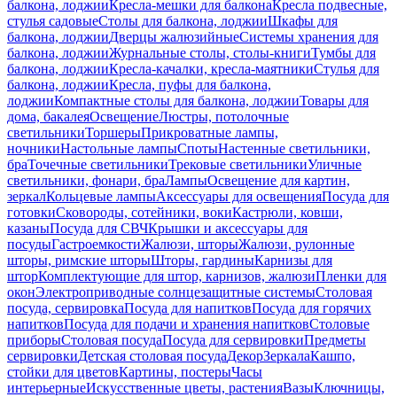
балкона, лоджии
Кресла-мешки для балкона
Кресла подвесные,
стулья садовые
Столы для балкона, лоджии
Шкафы для
балкона, лоджии
Дверцы жалюзийные
Системы хранения для
балкона, лоджии
Журнальные столы, столы-книги
Тумбы для
балкона, лоджии
Кресла-качалки, кресла-маятники
Стулья для
балкона, лоджии
Кресла, пуфы для балкона,
лоджии
Компактные столы для балкона, лоджии
Товары для
дома, бакалея
Освещение
Люстры, потолочные
светильники
Торшеры
Прикроватные лампы,
ночники
Настольные лампы
Споты
Настенные светильники,
бра
Точечные светильники
Трековые светильники
Уличные
светильники, фонари, бра
Лампы
Освещение для картин,
зеркал
Кольцевые лампы
Аксессуары для освещения
Посуда для
готовки
Сковороды, сотейники, воки
Кастрюли, ковши,
казаны
Посуда для СВЧ
Крышки и аксессуары для
посуды
Гастроемкости
Жалюзи, шторы
Жалюзи, рулонные
шторы, римские шторы
Шторы, гардины
Карнизы для
штор
Комплектующие для штор, карнизов, жалюзи
Пленки для
окон
Электроприводные солнцезащитные системы
Столовая
посуда, сервировка
Посуда для напитков
Посуда для горячих
напитков
Посуда для подачи и хранения напитков
Столовые
приборы
Столовая посуда
Посуда для сервировки
Предметы
сервировки
Детская столовая посуда
Декор
Зеркала
Кашпо,
стойки для цветов
Картины, постеры
Часы
интерьерные
Искусственные цветы, растения
Вазы
Ключницы,