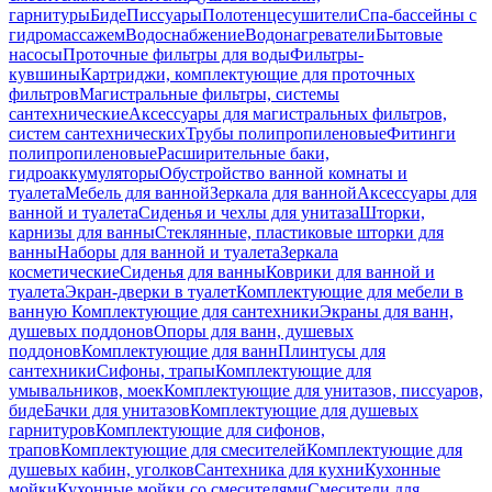
гарнитуры
Биде
Писсуары
Полотенцесушители
Спа-бассейны с
гидромассажем
Водоснабжение
Водонагреватели
Бытовые
насосы
Проточные фильтры для воды
Фильтры-
кувшины
Картриджи, комплектующие для проточных
фильтров
Магистральные фильтры, системы
сантехнические
Аксессуары для магистральных фильтров,
систем сантехнических
Трубы полипропиленовые
Фитинги
полипропиленовые
Расширительные баки,
гидроаккумуляторы
Обустройство ванной комнаты и
туалета
Мебель для ванной
Зеркала для ванной
Аксессуары для
ванной и туалета
Сиденья и чехлы для унитаза
Шторки,
карнизы для ванны
Стеклянные, пластиковые шторки для
ванны
Наборы для ванной и туалета
Зеркала
косметические
Сиденья для ванны
Коврики для ванной и
туалета
Экран-дверки в туалет
Комплектующие для мебели в
ванную
Комплектующие для сантехники
Экраны для ванн,
душевых поддонов
Опоры для ванн, душевых
поддонов
Комплектующие для ванн
Плинтусы для
сантехники
Сифоны, трапы
Комплектующие для
умывальников, моек
Комплектующие для унитазов, писсуаров,
биде
Бачки для унитазов
Комплектующие для душевых
гарнитуров
Комплектующие для сифонов,
трапов
Комплектующие для смесителей
Комплектующие для
душевых кабин, уголков
Сантехника для кухни
Кухонные
мойки
Кухонные мойки со смесителями
Смесители для