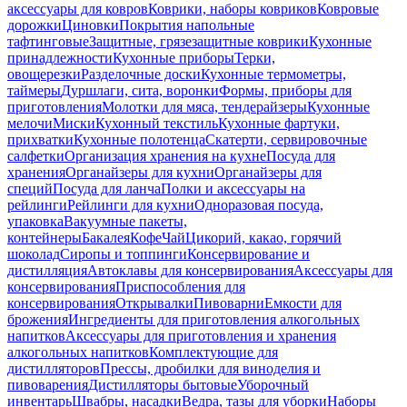
аксессуары для ковров
Коврики, наборы ковриков
Ковровые
дорожки
Циновки
Покрытия напольные
тафтинговые
Защитные, грязезащитные коврики
Кухонные
принадлежности
Кухонные приборы
Терки,
овощерезки
Разделочные доски
Кухонные термометры,
таймеры
Дуршлаги, сита, воронки
Формы, приборы для
приготовления
Молотки для мяса, тендерайзеры
Кухонные
мелочи
Миски
Кухонный текстиль
Кухонные фартуки,
прихватки
Кухонные полотенца
Скатерти, сервировочные
салфетки
Организация хранения на кухне
Посуда для
хранения
Органайзеры для кухни
Органайзеры для
специй
Посуда для ланча
Полки и аксессуары на
рейлинги
Рейлинги для кухни
Одноразовая посуда,
упаковка
Вакуумные пакеты,
контейнеры
Бакалея
Кофе
Чай
Цикорий, какао, горячий
шоколад
Сиропы и топпинги
Консервирование и
дистилляция
Автоклавы для консервирования
Аксессуары для
консервирования
Приспособления для
консервирования
Открывалки
Пивоварни
Емкости для
брожения
Ингредиенты для приготовления алкогольных
напитков
Аксессуары для приготовления и хранения
алкогольных напитков
Комплектующие для
дистилляторов
Прессы, дробилки для виноделия и
пивоварения
Дистилляторы бытовые
Уборочный
инвентарь
Швабры, насадки
Ведра, тазы для уборки
Наборы