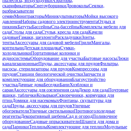
пылесосы, воздуходувки
Аэраторы,
скарификаторы
Снегоуборщики
Дровоколы
Сеялки,
разбрасыватели
семян
Минитракторы
Миникультиваторы
Мойки высокого
давления
Наборы садового электроинструмента
Отдых и
пикник
Батуты
Бассейны
Спа-бассейны
Комплекты мебели для
сада
Столы для сада
Стулья, кресла для сада
Качели
садовые
Гамаки, шезлонги
Раскладушки
Зонты,
тенты
Аксессуары для садовой мебели
Грили
Мангалы,
коптильни
Детская площадка
Сумки-
холодильники
Портативные колонки и
аудиосистемы
Оборудование для участка
Бытовые насосы
Люки
канализационные
Пруды, аксессуары для прудов
Фильтры,
насосы, стерилизаторы для прудов
Компрессоры для
прудов
Станции биологической очистки
Запчасти и
комплектующие для оборудования
Благоустройство
участка
Дачные дома
Беседки
Бани
Хозблоки и
сараи
Аксессуары для озеленения сада
Декор для сада
Почтовые
ящики, таблички
Козырьки
Скворечники, кормушки для
птиц
Домики для насекомых
Фонтаны, скульптуры для
сада
Пруды, аксессуары для прудов
Уличные
обогреватели
Уличные светильники
Противогололедные
реагенты
Декоративный щебень
Сад и огород
Поливочное
оборудование
Садовые опрыскиватели
Шланги для дома и
сада
Парники
Теплицы
Комплектующие для теплиц
Модульные