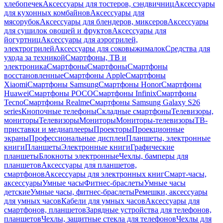
хлебопечек
Аксессуары для тостеров, сэндвичниц
Аксессуары
для кухонных комбайнов
Аксессуары для
мясорубок
Аксессуары для блендеров, миксеров
Аксессуары
для сушилок овощей и фруктов
Аксессуары для
йогуртниц
Аксессуары для аэрогрилей,
электрогрилей
Аксессуары для соковыжималок
Средства для
ухода за техникой
Смартфоны, ТВ и
электроника
Смартфоны
Смартфоны
Смартфоны
восстановленные
Смартфоны Apple
Смартфоны
Xiaomi
Смартфоны Samsung
Смартфоны Honor
Смартфоны
Huawei
Смартфоны POCO
Смартфоны Infinix
Смартфоны
Tecno
Смартфоны Realme
Смартфоны Samsung Galaxy S26
series
Кнопочные телефоны
Складные смартфоны
Телевизоры,
мониторы
Телевизоры
Мониторы
Мониторы-телевизоры
ТВ-
приставки и медиаплееры
Проекторы
Проекционные
экраны
Профессиональные дисплеи
Планшеты, электронные
книги
Планшеты
Электронные книги
Графические
планшеты
Блокноты электронные
Чехлы, бамперы для
планшетов
Аксессуары для планшетов,
смартфонов
Аксессуары для электронных книг
Смарт-часы,
аксессуары
Умные часы
Фитнес-браслеты
Умные часы
детские
Умные часы, фитнес-браслеты
Ремешки, аксессуары
для умных часов
Кабели для умных часов
Аксессуары для
смартфонов, планшетов
Зарядные устройства для телефонов,
планшетов
Чехлы, защитные стекла для телефонов
Чехлы для