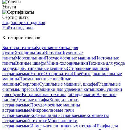
Услуги
Сертификаты
Подборщик подарков
Найти подарки
Категории товаров
Бытовая техника
Крупная техника для
кухни
Холодильники
Вытяжки
Кухонные
плиты
Морозильники
Посудомоечные машины
Настольные
плиты
Винные шкафы
Мини-холодильники
Техника для ухода
за одеждой
Стиральные машины
Стиральные машины
встраиваемые
Утюги
Отпариватели
Швейные, вышивальные
машины
Промышленные швейные
машины
Оверлоки
Сушильные машины, шкафы
Гладильные
системы, прессы
Машинки для удаления катышков
Сушилки
для обуви
Встраиваемая техника, оборудование
Варочные
панели
Духовые шкафы
Холодильники
встраиваемые
Посудомоечные машины
встраиваемые
Микроволновые печи
встраиваемые
Кофемашины встраиваемые
Комплекты
встраиваемой техники
Морозильники
встраиваемые
Измельчители пищевых отходов
Шкафы для