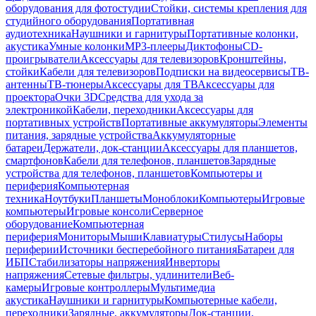
оборудования для фотостудии
Стойки, системы крепления для
студийного оборудования
Портативная
аудиотехника
Наушники и гарнитуры
Портативные колонки,
акустика
Умные колонки
MP3-плееры
Диктофоны
CD-
проигрыватели
Аксессуары для телевизоров
Кронштейны,
стойки
Кабели для телевизоров
Подписки на видеосервисы
ТВ-
антенны
ТВ-тюнеры
Аксессуары для ТВ
Аксессуары для
проектора
Очки 3D
Средства для ухода за
электроникой
Кабели, переходники
Аксессуары для
портативных устройств
Портативные аккумуляторы
Элементы
питания, зарядные устройства
Аккумуляторные
батареи
Держатели, док-станции
Аксессуары для планшетов,
смартфонов
Кабели для телефонов, планшетов
Зарядные
устройства для телефонов, планшетов
Компьютеры и
периферия
Компьютерная
техника
Ноутбуки
Планшеты
Моноблоки
Компьютеры
Игровые
компьютеры
Игровые консоли
Серверное
оборудование
Компьютерная
периферия
Мониторы
Мыши
Клавиатуры
Стилусы
Наборы
периферии
Источники бесперебойного питания
Батареи для
ИБП
Стабилизаторы напряжения
Инверторы
напряжения
Сетевые фильтры, удлинители
Веб-
камеры
Игровые контроллеры
Мультимедиа
акустика
Наушники и гарнитуры
Компьютерные кабели,
переходники
Зарядные, аккумуляторы
Док-станции,