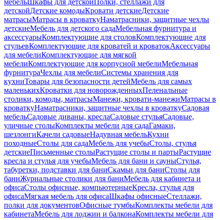
мебель
Шкафы для детской
Полки, стеллажи для
детской
Детские комоды
Кровати детские
Детские
матрасы
Матрасы в кроватку
Наматрасники, защитные чехлы
детские
Мебель для детского сада
Мебельная фурнитура и
аксессуары
Комплектующие для столов
Комплектующие для
стульев
Комплектующие для кроватей и кроваток
Аксессуары
для мебели
Комплектующие для мягкой
мебели
Комплектующие для корпусной мебели
Мебельная
фурнитура
Чехлы для мебели
Системы хранения для
кухни
Товары для безопасности детей
Мебель для самых
маленьких
Кроватки для новорожденных
Пеленальные
столики, комоды, матрасы
Манежи, кровати-манежи
Матрасы в
кроватку
Наматрасники, защитные чехлы в кроватку
Садовая
мебель
Садовые диваны, кресла
Садовые стулья
Садовые,
уличные столы
Комплекты мебели для сада
Гамаки,
шезлонги
Качели садовые
Надувная мебель
Кухни
походные
Столы для сада
Мебель для учебы
Столы, стулья
детские
Письменные столы
Растущие столы и парты
Растущие
кресла и стулья для учебы
Мебель для бани и сауны
Стулья,
табуретки, подставки для бани
Скамьи для бани
Столы для
бани
Журнальные столики для бани
Мебель для кабинета и
офиса
Столы офисные, компьютерные
Кресла, стулья для
офиса
Мягкая мебель для офиса
Шкафы офисные
Стеллажи,
полки для документов
Офисные тумбы
Комплекты мебели для
кабинета
Мебель для лоджии и балкона
Комплекты мебели для