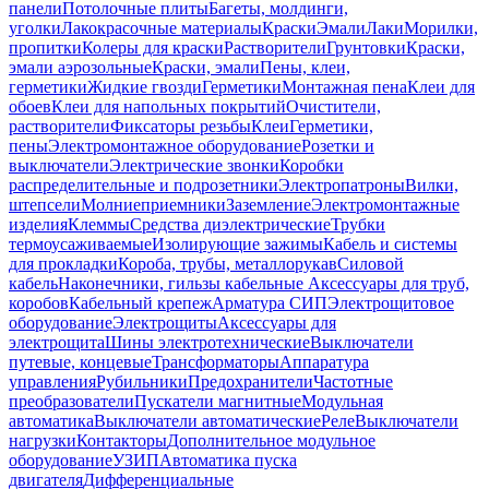
панели
Потолочные плиты
Багеты, молдинги,
уголки
Лакокрасочные материалы
Краски
Эмали
Лаки
Морилки,
пропитки
Колеры для краски
Растворители
Грунтовки
Краски,
эмали аэрозольные
Краски, эмали
Пены, клеи,
герметики
Жидкие гвозди
Герметики
Монтажная пена
Клеи для
обоев
Клеи для напольных покрытий
Очистители,
растворители
Фиксаторы резьбы
Клеи
Герметики,
пены
Электромонтажное оборудование
Розетки и
выключатели
Электрические звонки
Коробки
распределительные и подрозетники
Электропатроны
Вилки,
штепсели
Молниеприемники
Заземление
Электромонтажные
изделия
Клеммы
Средства диэлектрические
Трубки
термоусаживаемые
Изолирующие зажимы
Кабель и системы
для прокладки
Короба, трубы, металлорукав
Силовой
кабель
Наконечники, гильзы кабельные
Аксессуары для труб,
коробов
Кабельный крепеж
Арматура СИП
Электрощитовое
оборудование
Электрощиты
Аксессуары для
электрощита
Шины электротехнические
Выключатели
путевые, концевые
Трансформаторы
Аппаратура
управления
Рубильники
Предохранители
Частотные
преобразователи
Пускатели магнитные
Модульная
автоматика
Выключатели автоматические
Реле
Выключатели
нагрузки
Контакторы
Дополнительное модульное
оборудование
УЗИП
Автоматика пуска
двигателя
Дифференциальные