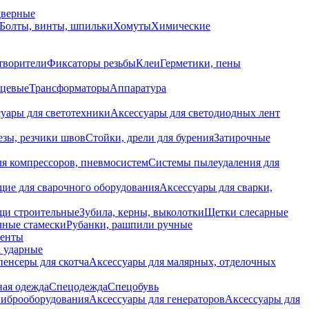
дверные
Болты, винты, шпильки
Хомуты
Химические
творители
Фиксаторы резьбы
Клеи
Герметики, пены
нцевые
Трансформаторы
Аппаратура
уары для светотехники
Аксессуары для светодиодных лент
езы, резчики швов
Стойки, дрели для бурения
Затирочные
ля компрессоров, пневмосистем
Системы пылеудаления для
ие для сварочного оборудования
Аксессуары для сварки,
щи строительные
Зубила, керны, выколотки
Щетки слесарные
чные стамески
Рубанки, рашпили ручные
енты
 ударные
енсеры для скотча
Аксессуары для малярных, отделочных
ная одежда
Спецодежда
Спецобувь
виброоборудования
Аксессуары для генераторов
Аксессуары для