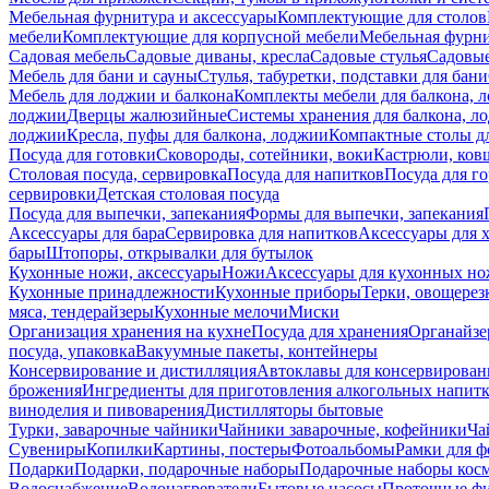
Мебельная фурнитура и аксессуары
Комплектующие для столов
мебели
Комплектующие для корпусной мебели
Мебельная фурн
Садовая мебель
Садовые диваны, кресла
Садовые стулья
Садовые
Мебель для бани и сауны
Стулья, табуретки, подставки для бани
Мебель для лоджии и балкона
Комплекты мебели для балкона, 
лоджии
Дверцы жалюзийные
Системы хранения для балкона, л
лоджии
Кресла, пуфы для балкона, лоджии
Компактные столы дл
Посуда для готовки
Сковороды, сотейники, воки
Кастрюли, ков
Столовая посуда, сервировка
Посуда для напитков
Посуда для г
сервировки
Детская столовая посуда
Посуда для выпечки, запекания
Формы для выпечки, запекания
Аксессуары для бара
Сервировка для напитков
Аксессуары для 
бары
Штопоры, открывалки для бутылок
Кухонные ножи, аксессуары
Ножи
Аксессуары для кухонных н
Кухонные принадлежности
Кухонные приборы
Терки, овощерез
мяса, тендерайзеры
Кухонные мелочи
Миски
Организация хранения на кухне
Посуда для хранения
Органайзе
посуда, упаковка
Вакуумные пакеты, контейнеры
Консервирование и дистилляция
Автоклавы для консервирован
брожения
Ингредиенты для приготовления алкогольных напит
виноделия и пивоварения
Дистилляторы бытовые
Турки, заварочные чайники
Чайники заварочные, кофейники
Ча
Сувениры
Копилки
Картины, постеры
Фотоальбомы
Рамки для ф
Подарки
Подарки, подарочные наборы
Подарочные наборы косм
Водоснабжение
Водонагреватели
Бытовые насосы
Проточные фи