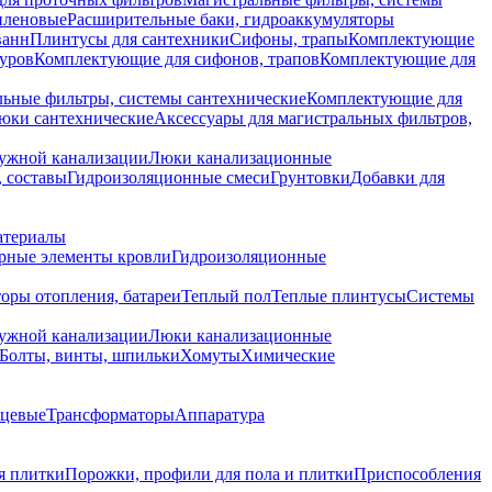
иленовые
Расширительные баки, гидроаккумуляторы
ванн
Плинтусы для сантехники
Сифоны, трапы
Комплектующие
уров
Комплектующие для сифонов, трапов
Комплектующие для
ьные фильтры, системы сантехнические
Комплектующие для
юки сантехнические
Аксессуары для магистральных фильтров,
ружной канализации
Люки канализационные
 составы
Гидроизоляционные смеси
Грунтовки
Добавки для
атериалы
рные элементы кровли
Гидроизоляционные
оры отопления, батареи
Теплый пол
Теплые плинтусы
Системы
ружной канализации
Люки канализационные
Болты, винты, шпильки
Хомуты
Химические
нцевые
Трансформаторы
Аппаратура
я плитки
Порожки, профили для пола и плитки
Приспособления