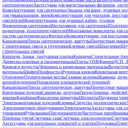
сантехнические
Аксессуары для магистральных фильтров, сист
Комплектующие для сантехники
Экраны для ванн, душевых по
для умывальников, моек
Комплектующие для унитазов, писсуар
смесителей
Комплектующие для душевых кабин, уголков
Инженерная сантехника
Инсталляции для сантехники
Полотенц
радиаторов, полотенцесушителей
Монтажные комплекты для с
систем сантехнических
Фитинги
Комплектующие для инсталля
Канализация
Тросы сантехнические, вантузы
Прочистные маши
Строительные смеси и грунтовки
Клеевые смеси
Шпатлевки
Шту
строительных смесей
Кирпичи, блоки, тротуарная плитка
Кирпичи
Строительные бло
Древесно-плитные и пиломатериалы
Плиты OSB
Фанера
ДСП, 
Кровля и водосток
Черепица и кровельные материалы
Водосточ
материалы
Шифер
Профнастил
Рулонная кровля
Кровельная вен
Отопление
Отопительные котлы
Газовые колонки
Камины, печи
антиобледенения
Управление климатической техникой
Канализация
Тросы сантехнические, вантузы
Прочистные маши
Крепежные изделия
Саморезы, шурупы
Гвозди
Анкеры, дюбели
анкеры
Карабины
Фиксаторы арматуры
Шплинты
Пружины унив
Электромонтажные изделия
Клеммы
Средства диэлектрические
Электрощитовое оборудование
Электрощиты
Аксессуары для э
управления
Рубильники
Предохранители
Частотные преобразов
Приборы учета
Счетчики газа
Счетчики электроэнергии
Счетчи
Аксессуары для напольных покрытий и плитки
Подложка
Плинт