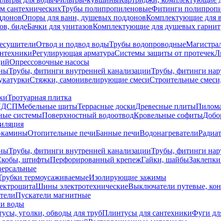
ем сантехнических
Трубы полипропиленовые
Фитинги полипроп
ддонов
Опоры для ванн, душевых поддонов
Комплектующие для 
ов, биде
Бачки для унитазов
Комплектующие для душевых гарнит
есушители
Отвод и подвод воды
Трубы водопроводные
Магистрал
антехники
Регулирующая арматура
Системы защиты от протечек
Л
ций
Опрессовочные насосы
ны
Трубы, фитинги внутренней канализации
Трубы, фитинги на
катурки
Стяжки, самонивелирующие смеси
Строительные смеси,
ки
Тротуарная плитка
ЛДСП
Мебельные щиты
Террасные доски
Древесные плиты
Пилом
ные системы
Поверхностный водоотвод
Кровельные софиты
Добо
тиляция
-камины
Отопительные печи
Банные печи
Водонагреватели
Радиат
ны
Трубы, фитинги внутренней канализации
Трубы, фитинги на
Скобы, штифты
Перфорированный крепеж
Гайки, шайбы
Заклепки
ерсальные
Трубки термоусаживаемые
Изолирующие зажимы
лектрощита
Шины электротехнические
Выключатели путевые, ко
атели
Пускатели магнитные
ки воды
усы, уголки, обводы для труб
Плинтусы для сантехники
Фуги дл