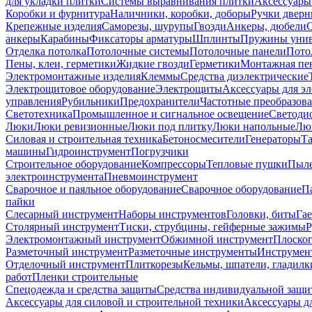
для укладки плитки
Системы выравнивания плитки
Аксессуары
Коробки и фурнитура
Наличники, коробки, доборы
Ручки дверн
Крепежные изделия
Саморезы, шурупы
Гвозди
Анкеры, дюбели
анкеры
Карабины
Фиксаторы арматуры
Шплинты
Пружины унив
Отделка потолка
Потолочные системы
Потолочные панели
Пото
Пены, клеи, герметики
Жидкие гвозди
Герметики
Монтажная пе
Электромонтажные изделия
Клеммы
Средства диэлектрические
Электрощитовое оборудование
Электрощиты
Аксессуары для э
управления
Рубильники
Предохранители
Частотные преобразов
Светотехника
Промышленное и сигнальное освещение
Светоди
Люки
Люки ревизионные
Люки под плитку
Люки напольные
Люк
Силовая и строительная техника
Бетоносмесители
Генераторы
Та
машины
Гидроинструмент
Погрузчики
Строительное оборудование
Компрессоры
Тепловые пушки
Пыле
электроинструмента
Пневмоинструмент
Сварочное и паяльное оборудование
Сварочное оборудование
П
пайки
Слесарный инструмент
Наборы инструментов
Головки, биты
Га
Столярный инструмент
Тиски, струбцины, гейферные зажимы
Р
Электромонтажный инструмент
Обжимной инструмент
Плоског
Разметочный инструмент
Разметочные инструменты
Инструмент
Отделочный инструмент
Плиткорезы
Кельмы, шпатели, гладилк
работ
Пленки строительные
Спецодежда и средства защиты
Средства индивидуальной защ
Аксессуары для силовой и строительной техники
Аксессуары дл