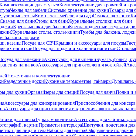
Комплектующие для стульев
Комплектующие для кроватей и кро
итура
Чехлы для мебели
Системы хранения для кухни
Товары для 
, уличные столы
Комплекты мебели для сада
Гамаки, шезлонги
Ка
Скамьи для бани
Столы для бани
Журнальные столики для бани
лоджии
Кресла-мешки для балкона
Кресла подвесные, стулья садо
оджии
Журнальные столы, столы-книги
Тумбы для балкона, лодж
я балкона, лоджии
ши, казаны
Посуда для СВЧ
Крышки и аксессуары для посуды
Гаст
орячих напитков
Посуда для подачи и хранения напитков
Столовы
Посуда для запекания
Аксессуары для выпечки
Бумага, фольга, р
хранения напитков
Аксессуары для приготовления коктейлей
Аксе
ожей
Ножеточки и комплектующие
ки
Разделочные доски
Кухонные термометры, таймеры
Дуршлаги, 
ры для кухни
Органайзеры для специй
Посуда для ланча
Полки и 
ия
Аксессуары для консервирования
Приспособления для консер
ков
Аксессуары для приготовления и хранения алкогольных напи
йники для плиты
Турки, молочники
Аксессуары для чайников, э
отографий, картин
Предметы интерьера
Шкатулки, подставки дл
етики для лица и тела
Наборы для бритья
Оформление подарков
льтры для воды
Фильтры-кувшины
Картриджи, комплектующие д