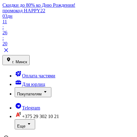
Скидки до 80% ко Дню Рождения!
промокод HAPPY22
03
дн
11
:
26
:
20
г. Минск
Оплата частями
Для юрлиц
Покупателям
Telegram
+375 29
302 10 21
Еще