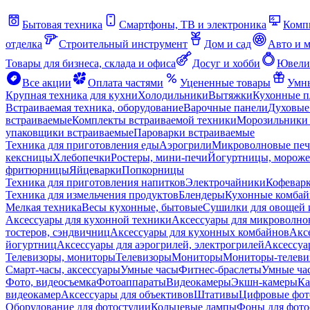
Бытовая техника
Смартфоны, ТВ и электроника
Комп
отделка
Строительный инструмент
Дом и сад
Авто и 
Товары для бизнеса, склада и офиса
Досуг и хобби
Ювели
Все акции
Оплата частями
Уцененные товары
Умны
Крупная техника для кухни
Холодильники
Вытяжки
Кухонные 
Встраиваемая техника, оборудование
Варочные панели
Духовые
встраиваемые
Комплекты встраиваемой техники
Морозильники 
упаковщики встраиваемые
Пароварки встраиваемые
Техника для приготовления еды
Аэрогрили
Микроволновые пе
кексницы
Хлебопечки
Ростеры, мини-печи
Йогуртницы, морож
фритюрницы
Яйцеварки
Попкорницы
Техника для приготовления напитков
Электрочайники
Кофевар
Техника для измельчения продуктов
Блендеры
Кухонные комбай
Мелкая техника
Весы кухонные, бытовые
Сушилки для овощей 
Аксессуары для кухонной техники
Аксессуары для микроволно
тостеров, сэндвичниц
Аксессуары для кухонных комбайнов
Акс
йогуртниц
Аксессуары для аэрогрилей, электрогрилей
Аксессуа
Телевизоры, мониторы
Телевизоры
Мониторы
Мониторы-телеви
Смарт-часы, аксессуары
Умные часы
Фитнес-браслеты
Умные ча
Фото, видеосъемка
Фотоаппараты
Видеокамеры
Экшн-камеры
Ка
видеокамер
Аксессуары для объективов
Штативы
Цифровые фот
Оборудование для фотостудии
Кольцевые лампы
Фоны для фото