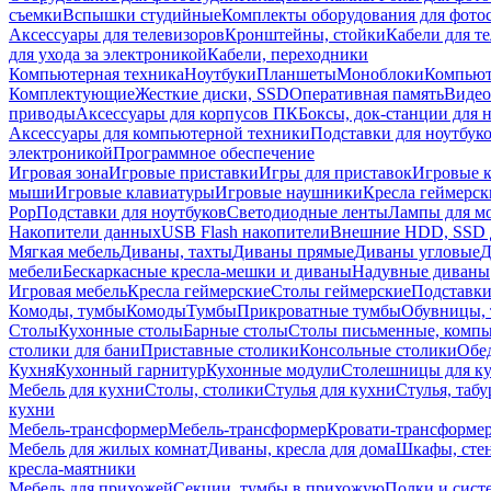
съемки
Вспышки студийные
Комплекты оборудования для фото
Аксессуары для телевизоров
Кронштейны, стойки
Кабели для т
для ухода за электроникой
Кабели, переходники
Компьютерная техника
Ноутбуки
Планшеты
Моноблоки
Компью
Комплектующие
Жесткие диски, SSD
Оперативная память
Видео
приводы
Аксессуары для корпусов ПК
Боксы, док-станции для 
Аксессуары для компьютерной техники
Подставки для ноутбук
электроникой
Программное обеспечение
Игровая зона
Игровые приставки
Игры для приставок
Игровые 
мыши
Игровые клавиатуры
Игровые наушники
Кресла геймерск
Pop
Подставки для ноутбуков
Светодиодные ленты
Лампы для м
Накопители данных
USB Flash накопители
Внешние HDD, SSD 
Мягкая мебель
Диваны, тахты
Диваны прямые
Диваны угловые
Д
мебели
Бескаркасные кресла-мешки и диваны
Надувные диваны
Игровая мебель
Кресла геймерские
Столы геймерские
Подставки
Комоды, тумбы
Комоды
Тумбы
Прикроватные тумбы
Обувницы, 
Столы
Кухонные столы
Барные столы
Столы письменные, комп
столики для бани
Приставные столики
Консольные столики
Обе
Кухня
Кухонный гарнитур
Кухонные модули
Столешницы для к
Мебель для кухни
Столы, столики
Стулья для кухни
Стулья, таб
кухни
Мебель-трансформер
Мебель-трансформер
Кровати-трансформе
Мебель для жилых комнат
Диваны, кресла для дома
Шкафы, стен
кресла-маятники
Мебель для прихожей
Секции, тумбы в прихожую
Полки и сист