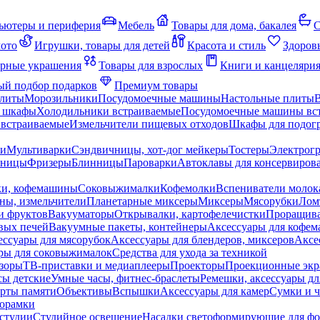
ьютеры и периферия
Мебель
Товары для дома, бакалея
С
мото
Игрушки, товары для детей
Красота и стиль
Здоров
рные украшения
Товары для взрослых
Книги и канцеляри
й подбор подарков
Премиум товары
плиты
Морозильники
Посудомоечные машины
Настольные плиты
 шкафы
Холодильники встраиваемые
Посудомоечные машины вс
встраиваемые
Измельчители пищевых отходов
Шкафы для подогр
чи
Мультиварки
Сэндвичницы, хот-дог мейкеры
Тостеры
Электрог
еницы
Фризеры
Блинницы
Пароварки
Автоклавы для консервиров
ки, кофемашины
Соковыжималки
Кофемолки
Вспениватели молок
ны, измельчители
Планетарные миксеры
Миксеры
Мясорубки
Лом
и фруктов
Вакууматоры
Открывалки, картофелечистки
Проращива
вых печей
Вакуумные пакеты, контейнеры
Аксессуары для кофе
ессуары для мясорубок
Аксессуары для блендеров, миксеров
Аксе
ры для соковыжималок
Средства для ухода за техникой
зоры
ТВ-приставки и медиаплееры
Проекторы
Проекционные эк
сы детские
Умные часы, фитнес-браслеты
Ремешки, аксессуары дл
рты памяти
Объективы
Вспышки
Аксессуары для камер
Сумки и ч
орамки
студии
Студийное освещение
Насадки светоформирующие для фо