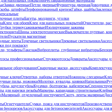
 для напольных покрытий
Реставрационные материалы
ые
Замки дверные
Петли дверные
Фурнитура дверная
Доводчики 
Скобы, штифты
Перфорированный крепеж
Гайки, шайбы
Заклепки
ерсальные
лочные плиты
Багеты, молдинги, уголки
на
Клеи для обоев
Клеи для напольных покрытий
Очистители, рас
Трубки термоусаживаемые
Изолирующие зажимы
лектрощита
Шины электротехнические
Выключатели путевые, ко
атели
Пускатели магнитные
одные ленты
Точечные светильники
Трековые светильники
Аксесс
и под покраску
ли, тельферы
Такелаж
Виброплиты, глубинные вибраторы
Бензор
сосы профессиональные
Стружкоотсосы
Домкраты
Аксессуары д
аяльное оборудование
Сварочные маски, аксессуары
Комплектующ
ечные ключи
Отвертки, наборы отверток
Ножницы слесарные
Кле
учные пилы, ножовки
Молотки, кувалды, киянки
Напильники
Ру
убцы, круглогубцы
Кусачки, болторезы, кабелерезы
Специнструм
ы для нарезки резьбы
Маркеры, карандаши строительные
Клейма
и
Малярный, отделочный инструмент
Скотч, ленты малярные
Дисп
иты
Огнетушители
Сумки, пояса для инструментов
Производствен
я бензорезов
Аксессуары для бетоносмесителей
Аксессуары для 