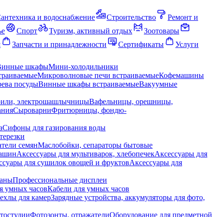
антехника и водоснабжение
Строительство
Ремонт и
ье
Спорт
Туризм, активный отдых
Зоотовары
я
Запчасти и принадлежности
Сертификаты
Услуги
Винные шкафы
Мини-холодильники
траиваемые
Микроволновые печи встраиваемые
Кофемашины
ева посуды
Винные шкафы встраиваемые
Вакуумные
рили, электрошашлычницы
Вафельницы, орешницы,
ания
Сыроварни
Фритюрницы, фондю-
а
Сифоны для газирования воды
терезки
тели семян
Маслобойки, сепараторы бытовые
машин
Аксессуары для мультиварок, хлебопечек
Аксессуары для
ссуары для сушилок овощей и фруктов
Аксессуары для
раны
Профессиональные дисплеи
я умных часов
Кабели для умных часов
ехлы для камер
Зарядные устройства, аккумуляторы для фото,
тостудии
Фотозонты, отражатели
Оборудование для предметной