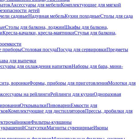
ваток
Аксессуары для мебели
Комплектующие для мягкой
безопасности детей
чели садовые
Надувная мебель
Кухни походные
Столы для сада
вые
Столы для балкона, лоджии
Шкафы для балкона,
ии
Кресла-качалки, кресла-маятники
Стулья для балкона,
роемкости
е приборы
Столовая посуда
Посуда для сервировки
Предметы
укава для выпечки
ссуары для охлаждения напитков
Наборы для бара, мини-
сита, воронки
Формы, приборы для приготовления
Молотки для
аксессуары на рейлинги
Рейлинги для кухни
Одноразовая
вирования
Открывалки
Пивоварни
Емкости для
тков
Комплектующие для дистилляторов
Прессы, дробилки для
лектрочайников
Фильтры-кувшины
я украшений
Статуэтки
Магниты сувенирные
Иконы
ля проточных фильтров
Магистральные фильтры, системы