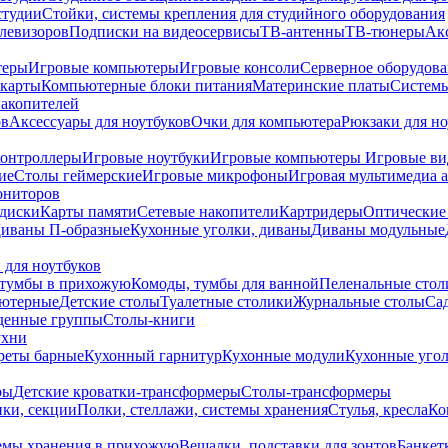
студии
Стойки, системы крепления для студийного оборудования
елевизоров
Подписки на видеосервисы
ТВ-антенны
ТВ-тюнеры
Ак
теры
Игровые компьютеры
Игровые консоли
Серверное оборудов
карты
Компьютерные блоки питания
Материнские платы
Системы
накопителей
ов
Аксессуары для ноутбуков
Очки для компьютера
Рюкзаки для но
контроллеры
Игровые ноутбуки
Игровые компьютеры
Игровые ви
ие
Столы геймерские
Игровые микрофоны
Игровая мультимедиа 
ониторов
диски
Карты памяти
Сетевые накопители
Картридеры
Оптические
иваны П-образные
Кухонные уголки, диваны
Диваны модульные
 для ноутбуков
тумбы в прихожую
Комоды, тумбы для ванной
Пеленальные стол
ьютерные
Детские столы
Туалетные столики
Журнальные столы
Са
денные группы
Столы-книги
ухни
уреты барные
Кухонный гарнитур
Кухонные модули
Кухонные угол
ры
Детские кроватки-трансформеры
Столы-трансформеры
ки, секции
Полки, стеллажи, системы хранения
Стулья, кресла
Ко
емы хранения в прихожую
Вешалки, подставки для зонтов
Банкет