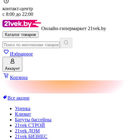
контакт-центр
с
8:00
до
22:00
Онлайн-гипермаркет 21vek.by
Каталог товаров
Избранное
Аккаунт
Корзина
Все акции
Уценка
Климат
Батуты бассейны
21vek СТРОЙ
21vek ДОМ
21vek БИЗНЕС