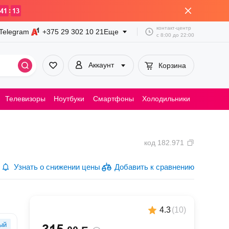
:
41
13
контакт-центр
Telegram
+375 29
302 10 21
Еще
с
8:00
до
22:00
Аккаунт
Корзина
Телевизоры
Ноутбуки
Смартфоны
Холодильники
Пылесосы
код
182.971
Узнать о снижении цены
Добавить к сравнению
4.3
(
10
)
ый