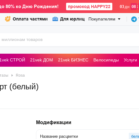
до 80% ко Дню Рождения!
промокод HAPPY22
:
03
дн
08
Оплата частями
Для юрлиц
Покупателям
1vek СТРОЙ
21vek ДОМ
21vek БИЗНЕС
Велосипеды
Услуги
ьные машины
тазы
Rosa
рт (белый)
Модификации
Название расцветки
бел