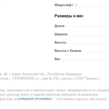
ь
Микролифт
Размеры и вес
Длина
Ширина
Высота
Высота с
бачком
Вес
д. 46, г. Киров, Калужская обл., Российская Федерация
гилев г., ОРЛОВСКОГО ул., дом № 17В, комната 1 ООО "Триовист",
вид, характеристики и комплектацию товара, предварительно не уведом
ием к данному факту и заранее приносим извинения за возможные
сообщение об ошибках
арны вам за
— это поможет сделать наш каталог