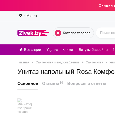
Скидки 
г. Минск
Каталог товаров
Все акции
Уценка
Климат
Батуты бассейны
2
Стирал
Главная
Сантехника и водоснабжение
Сантехника
Уни
Унитаз напольный Rosa Комфо
10
Основное
Отзывы
Вопросы и ответы