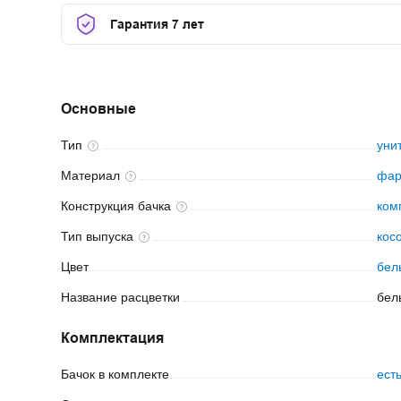
Гарантия 7 лет
Основные
Тип
уни
Материал
фа
Конструкция
бачка
ком
Тип
выпуска
кос
Цвет
бел
Название
расцветки
бел
Комплектация
Бачок в
комплекте
ест