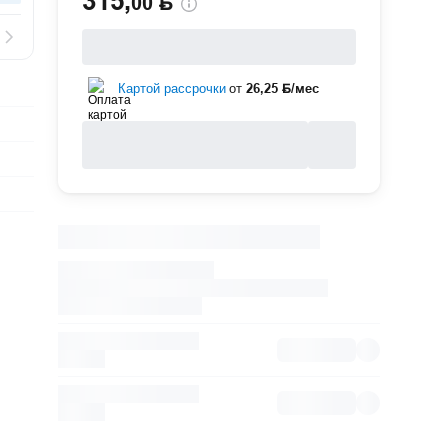
315
,
00 Ҕ
Картой рассрочки
от
26,25 Ҕ/мес