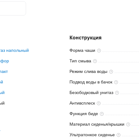
Конструкция
таз напольный
Форма
чаши
рфор
Тип
смыва
пакт
Режим слива
воды
ой
Подвод воды в
бачок
ый
Безободковый
унитаз
ый
Антивсплеск
Функция
биде
Материал
сиденья/крышки
ь
Ультратонкое
сиденье